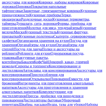
аксессуары для ковров
Коврики, наборы ковриков
Ковровые
дорожки
Циновки
Покрытия напольные
тафтинговые
Защитные, грязезащитные коврики
Кухонные
принадлежности
Кухонные приборы
Терки,
овощерезки
Разделочные доски
Кухонные термометры,
таймеры
Дуршлаги, сита, воронки
Формы, приборы для
приготовления
Молотки для мяса, тендерайзеры
Кухонные
мелочи
Миски
Кухонный текстиль
Кухонные фартуки,
прихватки
Кухонные полотенца
Скатерти, сервировочные
салфетки
Организация хранения на кухне
Посуда для
хранения
Органайзеры для кухни
Органайзеры для
специй
Посуда для ланча
Полки и аксессуары на
рейлинги
Рейлинги для кухни
Одноразовая посуда,
упаковка
Вакуумные пакеты,
контейнеры
Бакалея
Кофе
Чай
Цикорий, какао, горячий
шоколад
Сиропы и топпинги
Консервирование и
дистилляция
Автоклавы для консервирования
Аксессуары для
консервирования
Приспособления для
консервирования
Открывалки
Пивоварни
Емкости для
брожения
Ингредиенты для приготовления алкогольных
напитков
Аксессуары для приготовления и хранения
алкогольных напитков
Комплектующие для
дистилляторов
Прессы, дробилки для виноделия и
пивоварения
Дистилляторы бытовые
Уборочный
инвентарь
Швабры, насадки
Ведра, тазы для уборки
Наборы