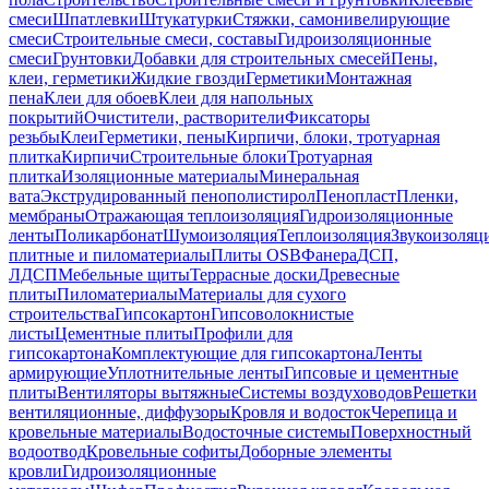
смеси
Шпатлевки
Штукатурки
Стяжки, самонивелирующие
смеси
Строительные смеси, составы
Гидроизоляционные
смеси
Грунтовки
Добавки для строительных смесей
Пены,
клеи, герметики
Жидкие гвозди
Герметики
Монтажная
пена
Клеи для обоев
Клеи для напольных
покрытий
Очистители, растворители
Фиксаторы
резьбы
Клеи
Герметики, пены
Кирпичи, блоки, тротуарная
плитка
Кирпичи
Строительные блоки
Тротуарная
плитка
Изоляционные материалы
Минеральная
вата
Экструдированный пенополистирол
Пенопласт
Пленки,
мембраны
Отражающая теплоизоляция
Гидроизоляционные
ленты
Поликарбонат
Шумоизоляция
Теплоизоляция
Звукоизоляц
плитные и пиломатериалы
Плиты OSB
Фанера
ДСП,
ЛДСП
Мебельные щиты
Террасные доски
Древесные
плиты
Пиломатериалы
Материалы для сухого
строительства
Гипсокартон
Гипсоволокнистые
листы
Цементные плиты
Профили для
гипсокартона
Комплектующие для гипсокартона
Ленты
армирующие
Уплотнительные ленты
Гипсовые и цементные
плиты
Вентиляторы вытяжные
Системы воздуховодов
Решетки
вентиляционные, диффузоры
Кровля и водосток
Черепица и
кровельные материалы
Водосточные системы
Поверхностный
водоотвод
Кровельные софиты
Доборные элементы
кровли
Гидроизоляционные