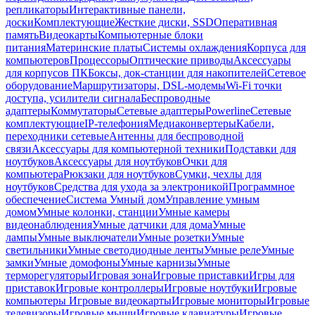
репликаторы
Интерактивные панели,
доски
Комплектующие
Жесткие диски, SSD
Оперативная
память
Видеокарты
Компьютерные блоки
питания
Материнские платы
Системы охлаждения
Корпуса для
компьютеров
Процессоры
Оптические приводы
Аксессуары
для корпусов ПК
Боксы, док-станции для накопителей
Сетевое
оборудование
Маршрутизаторы, DSL-модемы
Wi-Fi точки
доступа, усилители сигнала
Беспроводные
адаптеры
Коммутаторы
Сетевые адаптеры
Powerline
Сетевые
комплектующие
IP-телефония
Медиаконвертеры
Кабели,
переходники сетевые
Антенны для беспроводной
связи
Аксессуары для компьютерной техники
Подставки для
ноутбуков
Аксессуары для ноутбуков
Очки для
компьютера
Рюкзаки для ноутбуков
Сумки, чехлы для
ноутбуков
Средства для ухода за электроникой
Программное
обеспечение
Система Умный дом
Управление умным
домом
Умные колонки, станции
Умные камеры
видеонаблюдения
Умные датчики для дома
Умные
лампы
Умные выключатели
Умные розетки
Умные
светильники
Умные светодиодные ленты
Умные реле
Умные
замки
Умные домофоны
Умные карнизы
Умные
терморегуляторы
Игровая зона
Игровые приставки
Игры для
приставок
Игровые контроллеры
Игровые ноутбуки
Игровые
компьютеры
Игровые видеокарты
Игровые мониторы
Игровые
телевизоры
Игровые мыши
Игровые клавиатуры
Игровые