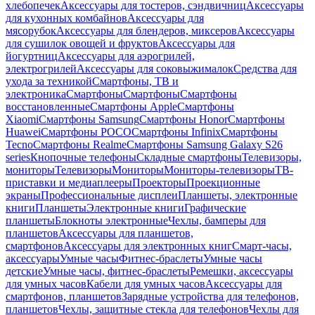
хлебопечек
Аксессуары для тостеров, сэндвичниц
Аксессуары
для кухонных комбайнов
Аксессуары для
мясорубок
Аксессуары для блендеров, миксеров
Аксессуары
для сушилок овощей и фруктов
Аксессуары для
йогуртниц
Аксессуары для аэрогрилей,
электрогрилей
Аксессуары для соковыжималок
Средства для
ухода за техникой
Смартфоны, ТВ и
электроника
Смартфоны
Смартфоны
Смартфоны
восстановленные
Смартфоны Apple
Смартфоны
Xiaomi
Смартфоны Samsung
Смартфоны Honor
Смартфоны
Huawei
Смартфоны POCO
Смартфоны Infinix
Смартфоны
Tecno
Смартфоны Realme
Смартфоны Samsung Galaxy S26
series
Кнопочные телефоны
Складные смартфоны
Телевизоры,
мониторы
Телевизоры
Мониторы
Мониторы-телевизоры
ТВ-
приставки и медиаплееры
Проекторы
Проекционные
экраны
Профессиональные дисплеи
Планшеты, электронные
книги
Планшеты
Электронные книги
Графические
планшеты
Блокноты электронные
Чехлы, бамперы для
планшетов
Аксессуары для планшетов,
смартфонов
Аксессуары для электронных книг
Смарт-часы,
аксессуары
Умные часы
Фитнес-браслеты
Умные часы
детские
Умные часы, фитнес-браслеты
Ремешки, аксессуары
для умных часов
Кабели для умных часов
Аксессуары для
смартфонов, планшетов
Зарядные устройства для телефонов,
планшетов
Чехлы, защитные стекла для телефонов
Чехлы для