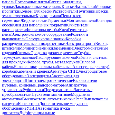
панели
Потолочные плиты
Багеты, молдинги,
уголки
Лакокрасочные материалы
Краски
Эмали
Лаки
Морилки,
пропитки
Колеры для краски
Растворители
Грунтовки
Краски,
эмали аэрозольные
Краски, эмали
Пены, клеи,
герметики
Жидкие гвозди
Герметики
Монтажная пена
Клеи для
обоев
Клеи для напольных покрытий
Очистители,
растворители
Фиксаторы резьбы
Клеи
Герметики,
пены
Электромонтажное оборудование
Розетки и
выключатели
Электрические звонки
Коробки
распределительные и подрозетники
Электропатроны
Вилки,
штепсели
Молниеприемники
Заземление
Электромонтажные
изделия
Клеммы
Средства диэлектрические
Трубки
термоусаживаемые
Изолирующие зажимы
Кабель и системы
для прокладки
Короба, трубы, металлорукав
Силовой
кабель
Наконечники, гильзы кабельные
Аксессуары для труб,
коробов
Кабельный крепеж
Арматура СИП
Электрощитовое
оборудование
Электрощиты
Аксессуары для
электрощита
Шины электротехнические
Выключатели
путевые, концевые
Трансформаторы
Аппаратура
управления
Рубильники
Предохранители
Частотные
преобразователи
Пускатели магнитные
Модульная
автоматика
Выключатели автоматические
Реле
Выключатели
нагрузки
Контакторы
Дополнительное модульное
оборудование
УЗИП
Автоматика пуска
двигателя
Дифференциальные