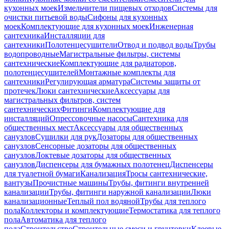
кухонных моек
Измельчители пищевых отходов
Системы для
очистки питьевой воды
Сифоны для кухонных
моек
Комплектующие для кухонных моек
Инженерная
сантехника
Инсталляции для
сантехники
Полотенцесушители
Отвод и подвод воды
Трубы
водопроводные
Магистральные фильтры, системы
сантехнические
Комплектующие для радиаторов,
полотенцесушителей
Монтажные комплекты для
сантехники
Регулирующая арматура
Системы защиты от
протечек
Люки сантехнические
Аксессуары для
магистральных фильтров, систем
сантехнических
Фитинги
Комплектующие для
инсталляций
Опрессовочные насосы
Сантехника для
общественных мест
Аксессуары для общественных
санузлов
Сушилки для рук
Дозаторы для общественных
санузлов
Сенсорные дозаторы для общественных
санузлов
Локтевые дозаторы для общественных
санузлов
Диспенсеры для бумажных полотенец
Диспенсеры
для туалетной бумаги
Канализация
Тросы сантехнические,
вантузы
Прочистные машины
Трубы, фитинги внутренней
канализации
Трубы, фитинги наружной канализации
Люки
канализационные
Теплый пол водяной
Трубы для теплого
пола
Коллекторы и комплектующие
Термостатика для теплого
пола
Автоматика для теплого
пола
Строительство
Строительные смеси и грунтовки
Клеевые