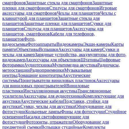
смартфонов
Защитные стекла для смартфонов
Защитные
пленки для смартфонов
Стилусы для смартфонов
Игровые
аксессуары для смартфонов
Чехлы для планшетов
Чехлы с
клавиатурой для планшетов
Защитные стекла для
планшетов
Защитные пленки для планшетов
Сумки для
планшетов
Стилусы для планшетов
Аксессуары для
планшетов, смартфонов
Кабели для телефонов,
планшетов
Фото,
видеосъемка
Фотоаппараты
Видеокамеры
Экшн-камеры
Карты
памяти
Объективы
Вспышки
Аксессуары для камер
Сумки и
чехлы для камер
Зарядные устройства, аккумуляторы для фото,
видеокамер
Аксессуары для объективов
Штативы
Цифровые
фоторамки
Аудиотехника
Мультимедиа акустика
Радиочасы,
метеостанции
Радиоприемники
Музыкальные
центры
Домашние кинотеатры
Акустические
системы
Проигрыватели виниловых пластинок
Аксессуары
для виниловых проигрывателей
Виниловые
пластинки
Инсталляционная акустика
Трансляционные
усилители
Аксессуары для аудиотехники
Комплектующие для
акустики
Акустические кабели
Подставки, стойки для
акустики
Сумки, чехлы для акустики
Оборудование для
фотостудии
Кольцевые лампы
Фоны для фотостудии
Студийное
освещение
Насадки светоформирующие для
фотостудии
Фотозонты, отражатели
Оборудование для
предметной съемки
Вспышки студийные
Комплекты