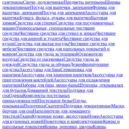
газетницы
Свечи, подсвечники
Предметы интерьера
Ширмы
декоративные
Посуда для выпечки, запекания
Формы для
выпечки, запекания
Посуда для запекания
Аксессуары для
выпечки
Бумага, фольга, рукава для выпечки
Бытовая
химия
Средства для стирки
Средства для посудомоечных
машин
Универсальные, специальные чистящие
средства
Чистящие средства для стекол и зеркал
Чистящие
средства для ванной и туалета
Чистящие средства для
кухни
Средства для мытья посуды
Чистящие средства для
мебели
Чистящие средства для напольных покрытий и
ковров
Средства для ухода за техникой
Освежители
воздуха
Средства от насекомых
Средства ухода за
одеждой
Средства ухода за обувью
Дезинфицирующие
средства
Аксессуары для бара
Сервировка для
напитков
Аксессуары для хранения напитков
Аксессуары для
приготовления коктейлей
Аксессуары для охлаждения
напитков
Наборы для бара, мини-бары
Штопоры, открывалки
для бутылок
Домашний текстиль
Подушки для
сна
Одеяла
Комплекты постельных
принадлежностей
Постельное белье
Пледы,
покрывала
Полотенца
Скатерти
Подушки декоративные
Маски,
беруши для сна
Наполнители для домашнего
текстиля
Ткани
Кухонные ножи, аксессуары
Ножи
Аксессуары
для кухонных ножей
Ножеточки и комплектующие
Ковры и
напольные покрытия
Ковры, циновки, шкуры
Ковры,