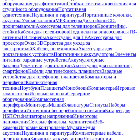
оборудования для фотостудии
Стойки, системы крепления для
студийного оборудования
Портативная
аудиотехника
Наушники и гарнитуры
Портативные колонки,
акустика
Умные колонки
MP3-плееры
Диктофоны
CD-
проигрыватели
Аксессуары для телевизоров
Кронштейны,
стойки
Кабели для телевизоров
Подписки на видеосервисы
ТВ-
антенны
ТВ-тюнеры
Аксессуары для ТВ
Аксессуары для
проектора
Очки 3D
Средства для ухода за
электроникой
Кабели, переходники
Аксессуары для
портативных устройств
Портативные аккумуляторы
Элементы
питания, зарядные устройства
Аккумуляторные
батареи
Держатели, док-станции
Аксессуары для планшетов,
смартфонов
Кабели для телефонов, планшетов
Зарядные
устройства для телефонов, планшетов
Компьютеры и
периферия
Компьютерная
техника
Ноутбуки
Планшеты
Моноблоки
Компьютеры
Игровые
компьютеры
Игровые консоли
Серверное
оборудование
Компьютерная
периферия
Мониторы
Мыши
Клавиатуры
Стилусы
Наборы
периферии
Источники бесперебойного питания
Батареи для
ИБП
Стабилизаторы напряжения
Инверторы
напряжения
Сетевые фильтры, удлинители
Веб-
камеры
Игровые контроллеры
Мультимедиа
акустика
Наушники и гарнитуры
Компьютерные кабели,
переходники
Зарядные, аккумуляторы
Док-станции,