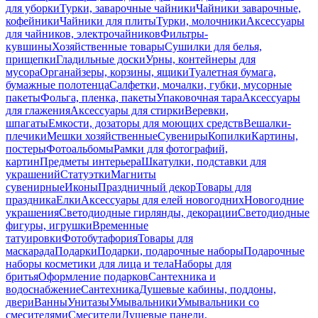
для уборки
Турки, заварочные чайники
Чайники заварочные,
кофейники
Чайники для плиты
Турки, молочники
Аксессуары
для чайников, электрочайников
Фильтры-
кувшины
Хозяйственные товары
Сушилки для белья,
прищепки
Гладильные доски
Урны, контейнеры для
мусора
Органайзеры, корзины, ящики
Туалетная бумага,
бумажные полотенца
Салфетки, мочалки, губки, мусорные
пакеты
Фольга, пленка, пакеты
Упаковочная тара
Аксессуары
для глажения
Аксессуары для стирки
Веревки,
шпагаты
Емкости, дозаторы для моющих средств
Вешалки-
плечики
Мешки хозяйственные
Сувениры
Копилки
Картины,
постеры
Фотоальбомы
Рамки для фотографий,
картин
Предметы интерьера
Шкатулки, подставки для
украшений
Статуэтки
Магниты
сувенирные
Иконы
Праздничный декор
Товары для
праздника
Елки
Аксессуары для елей новогодних
Новогодние
украшения
Светодиодные гирлянды, декорации
Светодиодные
фигуры, игрушки
Временные
татуировки
Фотобутафория
Товары для
маскарада
Подарки
Подарки, подарочные наборы
Подарочные
наборы косметики для лица и тела
Наборы для
бритья
Оформление подарков
Сантехника и
водоснабжение
Сантехника
Душевые кабины, поддоны,
двери
Ванны
Унитазы
Умывальники
Умывальники со
смесителями
Смесители
Душевые панели,