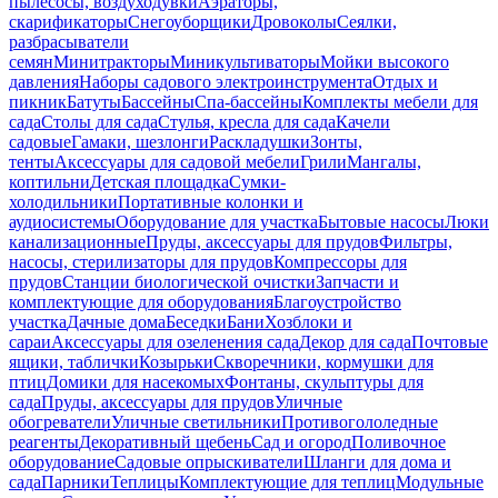
пылесосы, воздуходувки
Аэраторы,
скарификаторы
Снегоуборщики
Дровоколы
Сеялки,
разбрасыватели
семян
Минитракторы
Миникультиваторы
Мойки высокого
давления
Наборы садового электроинструмента
Отдых и
пикник
Батуты
Бассейны
Спа-бассейны
Комплекты мебели для
сада
Столы для сада
Стулья, кресла для сада
Качели
садовые
Гамаки, шезлонги
Раскладушки
Зонты,
тенты
Аксессуары для садовой мебели
Грили
Мангалы,
коптильни
Детская площадка
Сумки-
холодильники
Портативные колонки и
аудиосистемы
Оборудование для участка
Бытовые насосы
Люки
канализационные
Пруды, аксессуары для прудов
Фильтры,
насосы, стерилизаторы для прудов
Компрессоры для
прудов
Станции биологической очистки
Запчасти и
комплектующие для оборудования
Благоустройство
участка
Дачные дома
Беседки
Бани
Хозблоки и
сараи
Аксессуары для озеленения сада
Декор для сада
Почтовые
ящики, таблички
Козырьки
Скворечники, кормушки для
птиц
Домики для насекомых
Фонтаны, скульптуры для
сада
Пруды, аксессуары для прудов
Уличные
обогреватели
Уличные светильники
Противогололедные
реагенты
Декоративный щебень
Сад и огород
Поливочное
оборудование
Садовые опрыскиватели
Шланги для дома и
сада
Парники
Теплицы
Комплектующие для теплиц
Модульные