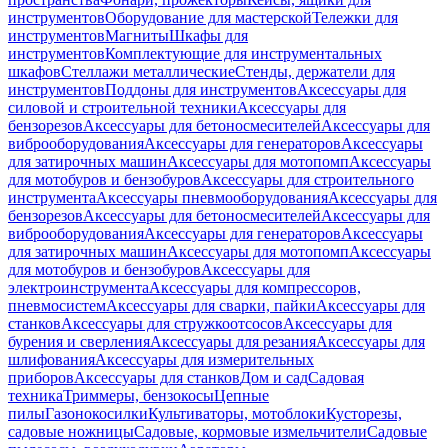
инструментов
Оборудование для мастерской
Тележки для
инструментов
Магниты
Шкафы для
инструментов
Комплектующие для инструментальных
шкафов
Стеллажи металлические
Стенды, держатели для
инструментов
Поддоны для инструментов
Аксессуары для
силовой и строительной техники
Аксессуары для
бензорезов
Аксессуары для бетоносмесителей
Аксессуары для
виброоборудования
Аксессуары для генераторов
Аксессуары
для затирочных машин
Аксессуары для мотопомп
Аксессуары
для мотобуров и бензобуров
Аксессуары для строительного
инструмента
Аксессуары пневмооборудования
Аксессуары для
бензорезов
Аксессуары для бетоносмесителей
Аксессуары для
виброоборудования
Аксессуары для генераторов
Аксессуары
для затирочных машин
Аксессуары для мотопомп
Аксессуары
для мотобуров и бензобуров
Аксессуары для
электроинструмента
Аксессуары для компрессоров,
пневмосистем
Аксессуары для сварки, пайки
Аксессуары для
станков
Аксессуары для стружкоотсосов
Аксессуары для
бурения и сверления
Аксессуары для резания
Аксессуары для
шлифования
Аксессуары для измерительных
приборов
Аксессуары для станков
Дом и сад
Садовая
техника
Триммеры, бензокосы
Цепные
пилы
Газонокосилки
Культиваторы, мотоблоки
Кусторезы,
садовые ножницы
Садовые, кормовые измельчители
Садовые