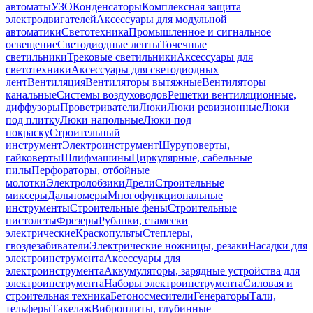
автоматы
УЗО
Конденсаторы
Комплексная защита
электродвигателей
Аксессуары для модульной
автоматики
Светотехника
Промышленное и сигнальное
освещение
Светодиодные ленты
Точечные
светильники
Трековые светильники
Аксессуары для
светотехники
Аксессуары для светодиодных
лент
Вентиляция
Вентиляторы вытяжные
Вентиляторы
канальные
Системы воздуховодов
Решетки вентиляционные,
диффузоры
Проветриватели
Люки
Люки ревизионные
Люки
под плитку
Люки напольные
Люки под
покраску
Строительный
инструмент
Электроинструмент
Шуруповерты,
гайковерты
Шлифмашины
Циркулярные, сабельные
пилы
Перфораторы, отбойные
молотки
Электролобзики
Дрели
Строительные
миксеры
Дальномеры
Многофункциональные
инструменты
Строительные фены
Строительные
пистолеты
Фрезеры
Рубанки, стамески
электрические
Краскопульты
Степлеры,
гвоздезабиватели
Электрические ножницы, резаки
Насадки для
электроинструмента
Аксессуары для
электроинструмента
Аккумуляторы, зарядные устройства для
электроинструмента
Наборы электроинструмента
Силовая и
строительная техника
Бетоносмесители
Генераторы
Тали,
тельферы
Такелаж
Виброплиты, глубинные