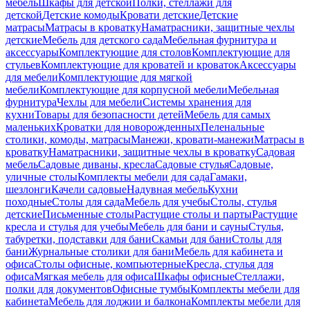
мебель
Шкафы для детской
Полки, стеллажи для
детской
Детские комоды
Кровати детские
Детские
матрасы
Матрасы в кроватку
Наматрасники, защитные чехлы
детские
Мебель для детского сада
Мебельная фурнитура и
аксессуары
Комплектующие для столов
Комплектующие для
стульев
Комплектующие для кроватей и кроваток
Аксессуары
для мебели
Комплектующие для мягкой
мебели
Комплектующие для корпусной мебели
Мебельная
фурнитура
Чехлы для мебели
Системы хранения для
кухни
Товары для безопасности детей
Мебель для самых
маленьких
Кроватки для новорожденных
Пеленальные
столики, комоды, матрасы
Манежи, кровати-манежи
Матрасы в
кроватку
Наматрасники, защитные чехлы в кроватку
Садовая
мебель
Садовые диваны, кресла
Садовые стулья
Садовые,
уличные столы
Комплекты мебели для сада
Гамаки,
шезлонги
Качели садовые
Надувная мебель
Кухни
походные
Столы для сада
Мебель для учебы
Столы, стулья
детские
Письменные столы
Растущие столы и парты
Растущие
кресла и стулья для учебы
Мебель для бани и сауны
Стулья,
табуретки, подставки для бани
Скамьи для бани
Столы для
бани
Журнальные столики для бани
Мебель для кабинета и
офиса
Столы офисные, компьютерные
Кресла, стулья для
офиса
Мягкая мебель для офиса
Шкафы офисные
Стеллажи,
полки для документов
Офисные тумбы
Комплекты мебели для
кабинета
Мебель для лоджии и балкона
Комплекты мебели для