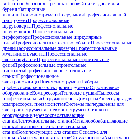
вибраторы
Бензорезы, резчики швов
Стойки, дрели для
бурения
Затирочные
машины
Гидроинструмент
Погрузчики
Профессиональный
инструмент
Профессиональные
шуруповерты
Профессиональные
шлифмашины
Профессиональные
перфораторы
Профессиональные циркулярные
пилы
Профессиональные электролобзики
Профессиональные
дрели
Профессиональные фрезеры
Профессиональные
мультиинструменты
Профессиональные
электрорубанки
Профессиональные строительные
фены
Профессиональные строительные
пистолеты
Профессиональные точильные
станки
Профессиональные
электроножницы
Пневмоинструмент
Наборы
профессионального электроинструмента
Строительное
оборудование
Компрессоры
Тепловые пушки
Пылесосы
профессиональные
Стружкоотсосы
Домкраты
Аксессуары для
компрессоров, пневмосистем
Системы пылеудаления для
электроинструмента
Пневмоинструмент
Станки и
оборудование
Деревообрабатывающие
станки
Ленточнопильные станки
Металлообрабатывающие
станки
Плиткорезные станки
Точильные
станки
Комплектующие для станков
Оснастка для
станков
Аксессуары для станков
Стружкоотсосы
Аксессуары