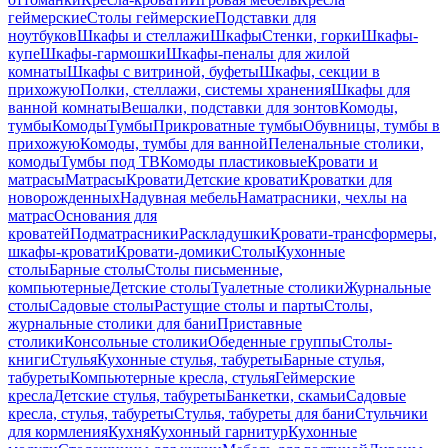
геймерские
Столы геймерские
Подставки для
ноутбуков
Шкафы и стеллажи
Шкафы
Стенки, горки
Шкафы-
купе
Шкафы-гармошки
Шкафы-пеналы для жилой
комнаты
Шкафы с витриной, буфеты
Шкафы, секции в
прихожую
Полки, стеллажи, системы хранения
Шкафы для
ванной комнаты
Вешалки, подставки для зонтов
Комоды,
тумбы
Комоды
Тумбы
Прикроватные тумбы
Обувницы, тумбы в
прихожую
Комоды, тумбы для ванной
Пеленальные столики,
комоды
Тумбы под ТВ
Комоды пластиковые
Кровати и
матрасы
Матрасы
Кровати
Детские кровати
Кроватки для
новорожденных
Надувная мебель
Наматрасники, чехлы на
матрас
Основания для
кроватей
Подматрасники
Раскладушки
Кровати-трансформеры,
шкафы-кровати
Кровати-домики
Столы
Кухонные
столы
Барные столы
Столы письменные,
компьютерные
Детские столы
Туалетные столики
Журнальные
столы
Садовые столы
Растущие столы и парты
Столы,
журнальные столики для бани
Приставные
столики
Консольные столики
Обеденные группы
Столы-
книги
Стулья
Кухонные стулья, табуреты
Барные стулья,
табуреты
Компьютерные кресла, стулья
Геймерские
кресла
Детские стулья, табуреты
Банкетки, скамьи
Садовые
кресла, стулья, табуреты
Стулья, табуреты для бани
Стульчики
для кормления
Кухня
Кухонный гарнитур
Кухонные