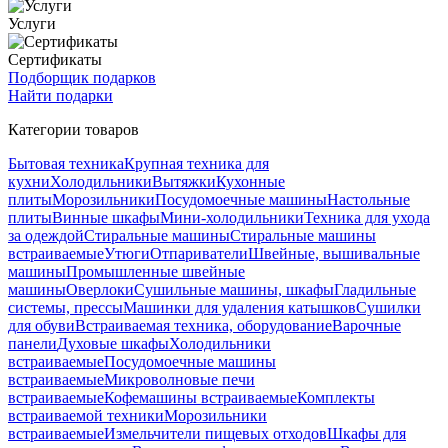
Услуги
Сертификаты
Подборщик подарков
Найти подарки
Категории товаров
Бытовая техника
Крупная техника для
кухни
Холодильники
Вытяжки
Кухонные
плиты
Морозильники
Посудомоечные машины
Настольные
плиты
Винные шкафы
Мини-холодильники
Техника для ухода
за одеждой
Стиральные машины
Стиральные машины
встраиваемые
Утюги
Отпариватели
Швейные, вышивальные
машины
Промышленные швейные
машины
Оверлоки
Сушильные машины, шкафы
Гладильные
системы, прессы
Машинки для удаления катышков
Сушилки
для обуви
Встраиваемая техника, оборудование
Варочные
панели
Духовые шкафы
Холодильники
встраиваемые
Посудомоечные машины
встраиваемые
Микроволновые печи
встраиваемые
Кофемашины встраиваемые
Комплекты
встраиваемой техники
Морозильники
встраиваемые
Измельчители пищевых отходов
Шкафы для