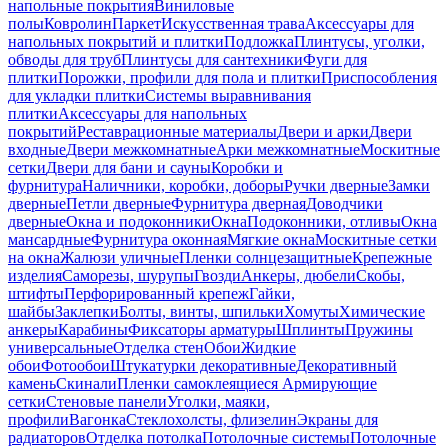
напольные покрытия
Виниловые
полы
Ковролин
Паркет
Искусственная трава
Аксессуары для
напольных покрытий и плитки
Подложка
Плинтусы, уголки,
обводы для труб
Плинтусы для сантехники
Фуги для
плитки
Порожки, профили для пола и плитки
Приспособления
для укладки плитки
Системы выравнивания
плитки
Аксессуары для напольных
покрытий
Реставрационные материалы
Двери и арки
Двери
входные
Двери межкомнатные
Арки межкомнатные
Москитные
сетки
Двери для бани и сауны
Коробки и
фурнитура
Наличники, коробки, доборы
Ручки дверные
Замки
дверные
Петли дверные
Фурнитура дверная
Доводчики
дверные
Окна и подоконники
Окна
Подоконники, отливы
Окна
мансардные
Фурнитура оконная
Мягкие окна
Москитные сетки
на окна
Жалюзи уличные
Пленки солнцезащитные
Крепежные
изделия
Саморезы, шурупы
Гвозди
Анкеры, дюбели
Скобы,
штифты
Перфорированный крепеж
Гайки,
шайбы
Заклепки
Болты, винты, шпильки
Хомуты
Химические
анкеры
Карабины
Фиксаторы арматуры
Шплинты
Пружины
универсальные
Отделка стен
Обои
Жидкие
обои
Фотообои
Штукатурки декоративные
Декоративный
камень
Скинали
Пленки самоклеящиеся
Армирующие
сетки
Стеновые панели
Уголки, маяки,
профили
Вагонка
Стеклохолсты, флизелин
Экраны для
радиаторов
Отделка потолка
Потолочные системы
Потолочные