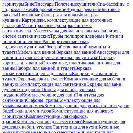
гарнитуры
Биде
Писсуары
Полотенцесушители
Спа-бассейны с
гидромассажем
Водоснабжение
Водонагреватели
Бытовые
насосы
Проточные фильтры для воды
Фильтры-
кувшины
Картриджи, комплектующие для проточных
фильтров
Магистральные фильтры, системы
сантехнические
Аксессуары для магистральных фильтров,
систем сантехнических
Трубы полипропиленовые
Фитинги
полипропиленовые
Расширительные баки,
гидроаккумуляторы
Обустройство ванной комнаты и
туалета
Мебель для ванной
Зеркала для ванной
Аксессуары для
ванной и туалета
Сиденья и чехлы для унитаза
Шторки,
карнизы для ванны
Стеклянные, пластиковые шторки для
ванны
Наборы для ванной и туалета
Зеркала
косметические
Сиденья для ванны
Коврики для ванной и
туалета
Экран-дверки в туалет
Комплектующие для мебели в
ванную
Комплектующие для сантехники
Экраны для ванн,
душевых поддонов
Опоры для ванн, душевых
поддонов
Комплектующие для ванн
Плинтусы для
сантехники
Сифоны, трапы
Комплектующие для
умывальников, моек
Комплектующие для унитазов, писсуаров,
биде
Бачки для унитазов
Комплектующие для душевых
гарнитуров
Комплектующие для сифонов,
трапов
Комплектующие для смесителей
Комплектующие для
душевых кабин, уголков
Сантехника для кухни
Кухонные
мойки
Кухонные мойки со смесителями
Смесители для