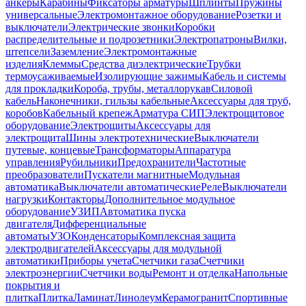
анкеры
Карабины
Фиксаторы арматуры
Шплинты
Пружины
универсальные
Электромонтажное оборудование
Розетки и
выключатели
Электрические звонки
Коробки
распределительные и подрозетники
Электропатроны
Вилки,
штепсели
Заземление
Электромонтажные
изделия
Клеммы
Средства диэлектрические
Трубки
термоусаживаемые
Изолирующие зажимы
Кабель и системы
для прокладки
Короба, трубы, металлорукав
Силовой
кабель
Наконечники, гильзы кабельные
Аксессуары для труб,
коробов
Кабельный крепеж
Арматура СИП
Электрощитовое
оборудование
Электрощиты
Аксессуары для
электрощита
Шины электротехнические
Выключатели
путевые, концевые
Трансформаторы
Аппаратура
управления
Рубильники
Предохранители
Частотные
преобразователи
Пускатели магнитные
Модульная
автоматика
Выключатели автоматические
Реле
Выключатели
нагрузки
Контакторы
Дополнительное модульное
оборудование
УЗИП
Автоматика пуска
двигателя
Дифференциальные
автоматы
УЗО
Конденсаторы
Комплексная защита
электродвигателей
Аксессуары для модульной
автоматики
Приборы учета
Счетчики газа
Счетчики
электроэнергии
Счетчики воды
Ремонт и отделка
Напольные
покрытия и
плитка
Плитка
Ламинат
Линолеум
Керамогранит
Спортивные