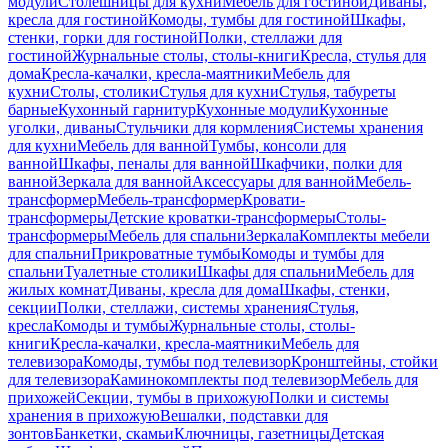
модули
Столешницы для кухни
Мебель для гостиной
Диваны,
кресла для гостиной
Комоды, тумбы для гостиной
Шкафы,
стенки, горки для гостиной
Полки, стеллажи для
гостиной
Журнальные столы, столы-книги
Кресла, стулья для
дома
Кресла-качалки, кресла-маятники
Мебель для
кухни
Столы, столики
Стулья для кухни
Стулья, табуреты
барные
Кухонный гарнитур
Кухонные модули
Кухонные
уголки, диваны
Стульчики для кормления
Системы хранения
для кухни
Мебель для ванной
Тумбы, консоли для
ванной
Шкафы, пеналы для ванной
Шкафчики, полки для
ванной
Зеркала для ванной
Аксессуары для ванной
Мебель-
трансформер
Мебель-трансформер
Кровати-
трансформеры
Детские кроватки-трансформеры
Столы-
трансформеры
Мебель для спальни
Зеркала
Комплекты мебели
для спальни
Прикроватные тумбы
Комоды и тумбы для
спальни
Туалетные столики
Шкафы для спальни
Мебель для
жилых комнат
Диваны, кресла для дома
Шкафы, стенки,
секции
Полки, стеллажи, системы хранения
Стулья,
кресла
Комоды и тумбы
Журнальные столы, столы-
книги
Кресла-качалки, кресла-маятники
Мебель для
телевизора
Комоды, тумбы под телевизор
Кронштейны, стойки
для телевизора
Каминокомплекты под телевизор
Мебель для
прихожей
Секции, тумбы в прихожую
Полки и системы
хранения в прихожую
Вешалки, подставки для
зонтов
Банкетки, скамьи
Ключницы, газетницы
Детская