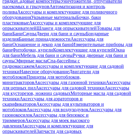
грядки
Садовые компостеры
Уничтожители, отпугиватели
насекомых и грызунов
Автоматизация и контроль
полива
Аксессуары и комплектующие для поливочного
оборудования
Укрывные материалы
Бочки, баки
пластиковые
Аксессуары и комплектующие для
опрыскивателей
Шланги для опрыскивателей
Товары для
бани
Бани
Сауны
Двери для бани и сауны
Бондарные
изделия
Банные принадлежности
Аксессуары для
бани
Оснащение и декор для бани
Измерительные приборы для
бани
Фитобочки, купели
Комплектующие для купелей
Окна
для бани
Мебель для бани и сауны
Ручки дверные для бани и
сауны
Эфирные масла
Спа-бассейны с
гидромассажем
Аксессуары и комплектующие для садовой
техники
Навесное оборудование
Двигатели для
мотоблоков
Прицепы для мотоблоков,
минитракторов
Аксессуары для газонной техники
Аксессуары
для цепных пил
Аксессуары для садовой техники
Аксессуары
для кусторезов, ножниц садовых
Моторные масла для садовой
техники
Аксессуары для аэратоторов и
скарификаторов
Аксессуары для культиваторов и
мотоблоков
Аксессуары для воздуходувок
Аксессуары для
газонокосилок
Аксессуары для бензокос и
триммеров
Аксессуары для моек высокого
давления
Аксессуары и комплектующие для
опрыскивателей
Запчасти для садовых