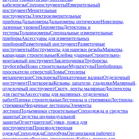
кабелерезы
Специнструменты
Измерительный
инструмент
Мерительные
инструменты
Электроизмерительные
приборы
Дальномеры
Дальномеры оптические
Нивелиры,
лазерные уровни
Пирометры
Детекторы и
тестеры
Толщиномеры
Специальные измерительные
приборы
Аксессуары для измерительных
приборов
Разметочный инструмент
Разметочные
инструменты
Инструменты для нарезки резьбы
Маркеры,
карандаши строительные
Клейма ударные
Строительно-
монтажный инструмент
Заклепочники
Труборезы,
трубогибы
Ножи строительные
Мультитулы
Пробойники,
просекатели отверстий
Ломы
Степлеры
механические
Стеклорезы
Прикаточные валики
Отделочный
инструмент
Плиткорезы
Кельмы, шпатели, гладилки
Малярный,
отделочный инструмент
Скотч, ленты малярные
Диспенсеры
для скотча
Аксессуары для малярных, отделочных
работ
Пленки строительные
Лестницы и стремянки
Лестницы,
стремянки
Чердачные лестницы
Элементы
лестниц
Подъемники строительные
Спецодежда и средства
защиты
Средства индивидуальной
защиты
Огнетушители
Сумки, пояса для
инструментов
Производственная
одежда
Спецодежда
Спецобувь
Организация рабочего
пространства
Фонари, прожекторы
Кейсы, ящики для