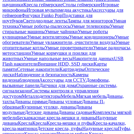
наушники
Кресла геймерские
Столы геймерские
Игровые
микрофоны
Игровая мультимедиа акустика
Аксессуары для
геймеров
Фигурки Funko Pop
Подставки для
ноутбуков
Светодиодные ленты
Лампы для мониторов
Умная
техника
Умные роботы-пылесосы
Умные телевизоры
Умные
стиральные машины
Умные чайники
Умные роботы
кулинарные
Умные вентиляторы
Умные кондиционеры
Умные
обогреватели
Умные увлажнители, очистители воздуха
Умные
отопительные котлы
Умные проветриватели
Умные радиочасы,
метеостанции
Умные кормушки и поилки для
животных
Умные напольные весы
Накопители данных
USB
Flash накопители
Внешние HDD, SSD диски
Карты
памяти
Сетевые накопители
Картридеры
Оптические
диски
Наблюдение и безопасность
Камеры
видеонаблюдения
Аксессуары для CCTV
Домофоны,
вызывные панели
Датчики для дома
Охранные системы,
сигнализации
Системы контроля и управления
доступом
Металлодетекторы
Мебель
Мягкая мебель
Диваны,
тахты
Диваны прямые
Диваны угловые
Диваны П-
образные
Кухонные уголки, диваны
Диваны
модульные
Детские диваны
Диваны садовые
Комплекты мягкой
мебели
Бескаркасные кресла-мешки и диваны
Надувные
диваны
Кресла
Кресла
Кресла-мешки и пуфы
Кресла-качалки,
кресла-маятники
Детские кресла, пуфы
Надувные кресла
Пуфы,
оттоманки
Кресла-кровати
Игровая мебель
Кресла