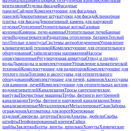
материалы
Шифер
Профнастил
Рулонная кровля
Кровельная
вентиляция
Отделка фасада
Фасадные
панели
Сайдинг
Комплектующие для фасадных
панелей
Декоративные штукатурки для фасада
Клинкерная
плитка для фасада
Декоративный камень для наружной
отделки
Отопление
Отопительные котлы
Газовые
колонки
Камины, печи-камины
Отопительные печи
Банные
печи
Водонагреватели
Радиаторы отопления, батареи
Теплый
пол
Теплые плинтусы
Системы антиобледенения
Управление
климатической техникой
Комплектующие для отопительного
оборудования
Стабилизаторы напряжения
Насосы
циркуляционные
Регулирующая арматура
Отвод и подвод
воды
Дымоходы и комплектующие
Управление климатической
техникой
Комплектующие для радиаторов
Комплектующие для
теплого пола
Топливо и аксессуары для отопительного
оборудования
Комплектующие для печей, каминов
Аксессуары
для каминов, печей
Комплектующие для отопительных котлов,
водонагревателей
Канализация
Тросы сантехнические,
вантузы
Прочистные машины
Трубы, фитинги внутренней
канализации
Трубы, фитинги наружной канализации
Люки
канализационные
Металлопрокат
Металлопрокат
Сваи
Заборы,
ограждения
Автоматика для ворот
Крепежные
изделия
Саморезы, шурупы
Гвозди
Анкеры, дюбели
Скобы,
штифты
Перфорированный крепеж
Гайки,
шайбы
Заклепки
Болты, винты, шпильки
Хомуты
Химические