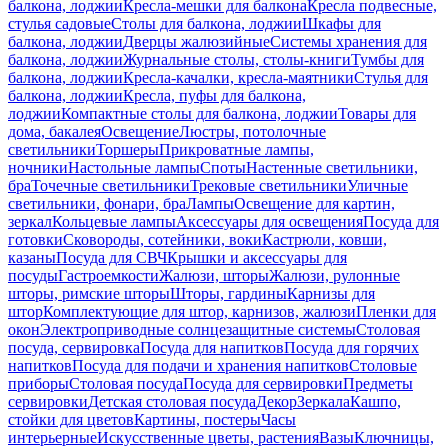
балкона, лоджии
Кресла-мешки для балкона
Кресла подвесные,
стулья садовые
Столы для балкона, лоджии
Шкафы для
балкона, лоджии
Дверцы жалюзийные
Системы хранения для
балкона, лоджии
Журнальные столы, столы-книги
Тумбы для
балкона, лоджии
Кресла-качалки, кресла-маятники
Стулья для
балкона, лоджии
Кресла, пуфы для балкона,
лоджии
Компактные столы для балкона, лоджии
Товары для
дома, бакалея
Освещение
Люстры, потолочные
светильники
Торшеры
Прикроватные лампы,
ночники
Настольные лампы
Споты
Настенные светильники,
бра
Точечные светильники
Трековые светильники
Уличные
светильники, фонари, бра
Лампы
Освещение для картин,
зеркал
Кольцевые лампы
Аксессуары для освещения
Посуда для
готовки
Сковороды, сотейники, воки
Кастрюли, ковши,
казаны
Посуда для СВЧ
Крышки и аксессуары для
посуды
Гастроемкости
Жалюзи, шторы
Жалюзи, рулонные
шторы, римские шторы
Шторы, гардины
Карнизы для
штор
Комплектующие для штор, карнизов, жалюзи
Пленки для
окон
Электроприводные солнцезащитные системы
Столовая
посуда, сервировка
Посуда для напитков
Посуда для горячих
напитков
Посуда для подачи и хранения напитков
Столовые
приборы
Столовая посуда
Посуда для сервировки
Предметы
сервировки
Детская столовая посуда
Декор
Зеркала
Кашпо,
стойки для цветов
Картины, постеры
Часы
интерьерные
Искусственные цветы, растения
Вазы
Ключницы,