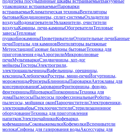
подогрева посуды
Винные шкафы встраиваемые
Вакуумные
упаковщики встраиваемые
Пароварки
встраиваемые
Климатическая техника
Вентиляторы
бытовые
Кондиционеры, сплит-системы
Охладители
воздуха
Водонагреватели
Увлажнители, очистители
воздуха
Камины, печи-камины
Обогреватели
Тепловые
завесы
Тепловые
пушки
Биокамины
Проветриватели
Отопительные печи
Банные
печи
Порталы для каминов
Вентиляторы вытяжные
Метеостанции
Газовые баллоны бытовые
Техника для
приготовления еды
Аэрогрили
Микроволновые
печи
Мультиварки
Сэндвичницы, хот-дог
мейкеры
Тостеры
Электрогрили,
электрошашлычницы
Вафельницы, орешницы,
кексницы
Хлебопечки
Ростеры, мини-печи
Йогуртницы,
мороженицы
Фризеры
Блинницы
Пароварки
Автоклавы для
консервирования
Сыроварни
Фритюрницы, фондю-
фритюрницы
Яйцеварки
Попкорницы
Техника для
дома
Пылесосы
Пылесосы профессиональные
Роботы-
пылесосы, мойщики окон
Пароочистители
Электровеники,
электрошвабры
Стеклоочистители
Стерилизационное
оборудование
Техника для приготовления
напитков
Электрочайники
Кофеварки,
кофемашины
Соковыжималки
Кофемолки
Вспениватели
молока
Сифоны для газирования воды
Аксессуары для