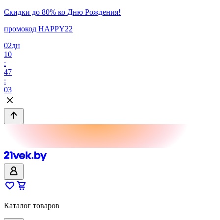
Скидки до 80% ко Дню Рождения!
промокод HAPPY22
02
дн
10
:
47
:
03
Каталог товаров