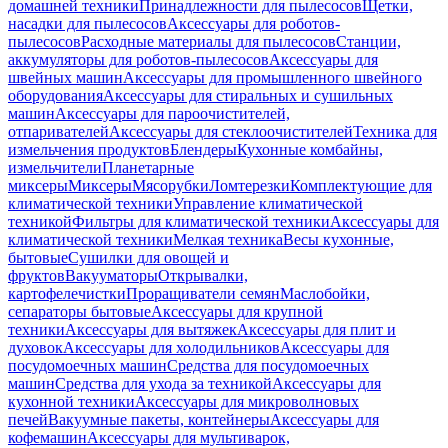
домашней техники
Принадлежности для пылесосов
Щетки,
насадки для пылесосов
Аксессуары для роботов-
пылесосов
Расходные материалы для пылесосов
Станции,
аккумуляторы для роботов-пылесосов
Аксессуары для
швейных машин
Аксессуары для промышленного швейного
оборудования
Аксессуары для стиральных и сушильных
машин
Аксессуары для пароочистителей,
отпаривателей
Аксессуары для стеклоочистителей
Техника для
измельчения продуктов
Блендеры
Кухонные комбайны,
измельчители
Планетарные
миксеры
Миксеры
Мясорубки
Ломтерезки
Комплектующие для
климатической техники
Управление климатической
техникой
Фильтры для климатической техники
Аксессуары для
климатической техники
Мелкая техника
Весы кухонные,
бытовые
Сушилки для овощей и
фруктов
Вакууматоры
Открывалки,
картофелечистки
Проращиватели семян
Маслобойки,
сепараторы бытовые
Аксессуары для крупной
техники
Аксессуары для вытяжек
Аксессуары для плит и
духовок
Аксессуары для холодильников
Аксессуары для
посудомоечных машин
Средства для посудомоечных
машин
Средства для ухода за техникой
Аксессуары для
кухонной техники
Аксессуары для микроволновых
печей
Вакуумные пакеты, контейнеры
Аксессуары для
кофемашин
Аксессуары для мультиварок,