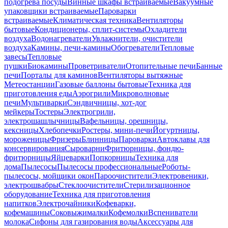
подогрева посуды
Винные шкафы встраиваемые
Вакуумные
упаковщики встраиваемые
Пароварки
встраиваемые
Климатическая техника
Вентиляторы
бытовые
Кондиционеры, сплит-системы
Охладители
воздуха
Водонагреватели
Увлажнители, очистители
воздуха
Камины, печи-камины
Обогреватели
Тепловые
завесы
Тепловые
пушки
Биокамины
Проветриватели
Отопительные печи
Банные
печи
Порталы для каминов
Вентиляторы вытяжные
Метеостанции
Газовые баллоны бытовые
Техника для
приготовления еды
Аэрогрили
Микроволновые
печи
Мультиварки
Сэндвичницы, хот-дог
мейкеры
Тостеры
Электрогрили,
электрошашлычницы
Вафельницы, орешницы,
кексницы
Хлебопечки
Ростеры, мини-печи
Йогуртницы,
мороженицы
Фризеры
Блинницы
Пароварки
Автоклавы для
консервирования
Сыроварни
Фритюрницы, фондю-
фритюрницы
Яйцеварки
Попкорницы
Техника для
дома
Пылесосы
Пылесосы профессиональные
Роботы-
пылесосы, мойщики окон
Пароочистители
Электровеники,
электрошвабры
Стеклоочистители
Стерилизационное
оборудование
Техника для приготовления
напитков
Электрочайники
Кофеварки,
кофемашины
Соковыжималки
Кофемолки
Вспениватели
молока
Сифоны для газирования воды
Аксессуары для