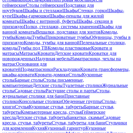
геймерские
Столы геймерские
Подставки для
ноутбуков
Шкафы и стеллажи
Шкафы
Стенки, горки
Шкафы-
купе
Шкафы-гармошки
Шкафы-пеналы для жилой
комнаты
Шкафы с витриной, буфеты
Шкафы, секции в
прихожую
Полки, стеллажи, системы хранения
Шкафы для
ванной комнаты
Вешалки, подставки для зонтов
Комоды,
тумбы
Комоды
Тумбы
Прикроватные тумбы
Обувницы, тумбы в
прихожую
Комоды, тумбы для ванной
Пеленальные столики,
комоды
Тумбы под ТВ
Комоды пластиковые
Кровати и
матрасы
Матрасы
Кровати
Детские кровати
Кроватки для
новорожденных
Надувная мебель
Наматрасники, чехлы на
матрас
Основания для
кроватей
Подматрасники
Раскладушки
Кровати-трансформеры,
шкафы-кровати
Кровати-домики
Столы
Кухонные
столы
Барные столы
Столы письменные,
компьютерные
Детские столы
Туалетные столики
Журнальные
столы
Садовые столы
Растущие столы и парты
Столы,
журнальные столики для бани
Приставные
столики
Консольные столики
Обеденные группы
Столы-
книги
Стулья
Кухонные стулья, табуреты
Барные стулья,
табуреты
Компьютерные кресла, стулья
Геймерские
кресла
Детские стулья, табуреты
Банкетки, скамьи
Садовые
кресла, стулья, табуреты
Стулья, табуреты для бани
Стульчики
для кормления
Кухня
Кухонный гарнитур
Кухонные