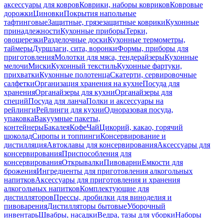
аксессуары для ковров
Коврики, наборы ковриков
Ковровые
дорожки
Циновки
Покрытия напольные
тафтинговые
Защитные, грязезащитные коврики
Кухонные
принадлежности
Кухонные приборы
Терки,
овощерезки
Разделочные доски
Кухонные термометры,
таймеры
Дуршлаги, сита, воронки
Формы, приборы для
приготовления
Молотки для мяса, тендерайзеры
Кухонные
мелочи
Миски
Кухонный текстиль
Кухонные фартуки,
прихватки
Кухонные полотенца
Скатерти, сервировочные
салфетки
Организация хранения на кухне
Посуда для
хранения
Органайзеры для кухни
Органайзеры для
специй
Посуда для ланча
Полки и аксессуары на
рейлинги
Рейлинги для кухни
Одноразовая посуда,
упаковка
Вакуумные пакеты,
контейнеры
Бакалея
Кофе
Чай
Цикорий, какао, горячий
шоколад
Сиропы и топпинги
Консервирование и
дистилляция
Автоклавы для консервирования
Аксессуары для
консервирования
Приспособления для
консервирования
Открывалки
Пивоварни
Емкости для
брожения
Ингредиенты для приготовления алкогольных
напитков
Аксессуары для приготовления и хранения
алкогольных напитков
Комплектующие для
дистилляторов
Прессы, дробилки для виноделия и
пивоварения
Дистилляторы бытовые
Уборочный
инвентарь
Швабры, насадки
Ведра, тазы для уборки
Наборы