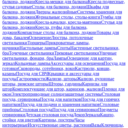
балкона, лоджии
Кресла-мешки для балкона
Кресла подвесные,
стулья садовые
Столы для балкона, лоджии
Шкафы для
балкона, лоджии
Дверцы жалюзийные
Системы хранения для
балкона, лоджии
Журнальные столы, столы-книги
Тумбы для
балкона, лоджии
Кресла-качалки, кресла-маятники
Стулья для
балкона, лоджии
Кресла, пуфы для балкона,
лоджии
Компактные столы для балкона, лоджии
Товары для
дома, бакалея
Освещение
Люстры, потолочные
светильники
Торшеры
Прикроватные лампы,
ночники
Настольные лампы
Споты
Настенные светильники,
бра
Точечные светильники
Трековые светильники
Уличные
светильники, фонари, бра
Лампы
Освещение для картин,
зеркал
Кольцевые лампы
Аксессуары для освещения
Посуда для
готовки
Сковороды, сотейники, воки
Кастрюли, ковши,
казаны
Посуда для СВЧ
Крышки и аксессуары для
посуды
Гастроемкости
Жалюзи, шторы
Жалюзи, рулонные
шторы, римские шторы
Шторы, гардины
Карнизы для
штор
Комплектующие для штор, карнизов, жалюзи
Пленки для
окон
Электроприводные солнцезащитные системы
Столовая
посуда, сервировка
Посуда для напитков
Посуда для горячих
напитков
Посуда для подачи и хранения напитков
Столовые
приборы
Столовая посуда
Посуда для сервировки
Предметы
сервировки
Детская столовая посуда
Декор
Зеркала
Кашпо,
стойки для цветов
Картины, постеры
Часы
интерьерные
Искусственные цветы, растения
Вазы
Ключницы,