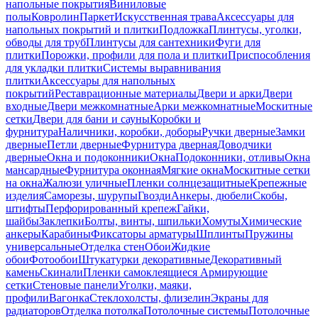
напольные покрытия
Виниловые
полы
Ковролин
Паркет
Искусственная трава
Аксессуары для
напольных покрытий и плитки
Подложка
Плинтусы, уголки,
обводы для труб
Плинтусы для сантехники
Фуги для
плитки
Порожки, профили для пола и плитки
Приспособления
для укладки плитки
Системы выравнивания
плитки
Аксессуары для напольных
покрытий
Реставрационные материалы
Двери и арки
Двери
входные
Двери межкомнатные
Арки межкомнатные
Москитные
сетки
Двери для бани и сауны
Коробки и
фурнитура
Наличники, коробки, доборы
Ручки дверные
Замки
дверные
Петли дверные
Фурнитура дверная
Доводчики
дверные
Окна и подоконники
Окна
Подоконники, отливы
Окна
мансардные
Фурнитура оконная
Мягкие окна
Москитные сетки
на окна
Жалюзи уличные
Пленки солнцезащитные
Крепежные
изделия
Саморезы, шурупы
Гвозди
Анкеры, дюбели
Скобы,
штифты
Перфорированный крепеж
Гайки,
шайбы
Заклепки
Болты, винты, шпильки
Хомуты
Химические
анкеры
Карабины
Фиксаторы арматуры
Шплинты
Пружины
универсальные
Отделка стен
Обои
Жидкие
обои
Фотообои
Штукатурки декоративные
Декоративный
камень
Скинали
Пленки самоклеящиеся
Армирующие
сетки
Стеновые панели
Уголки, маяки,
профили
Вагонка
Стеклохолсты, флизелин
Экраны для
радиаторов
Отделка потолка
Потолочные системы
Потолочные