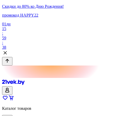
Скидки до 80% ко Дню Рождения!
промокод HAPPY22
01
дн
15
:
59
:
38
Каталог товаров