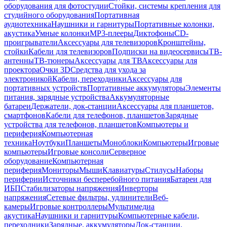
оборудования для фотостудии
Стойки, системы крепления для
студийного оборудования
Портативная
аудиотехника
Наушники и гарнитуры
Портативные колонки,
акустика
Умные колонки
MP3-плееры
Диктофоны
CD-
проигрыватели
Аксессуары для телевизоров
Кронштейны,
стойки
Кабели для телевизоров
Подписки на видеосервисы
ТВ-
антенны
ТВ-тюнеры
Аксессуары для ТВ
Аксессуары для
проектора
Очки 3D
Средства для ухода за
электроникой
Кабели, переходники
Аксессуары для
портативных устройств
Портативные аккумуляторы
Элементы
питания, зарядные устройства
Аккумуляторные
батареи
Держатели, док-станции
Аксессуары для планшетов,
смартфонов
Кабели для телефонов, планшетов
Зарядные
устройства для телефонов, планшетов
Компьютеры и
периферия
Компьютерная
техника
Ноутбуки
Планшеты
Моноблоки
Компьютеры
Игровые
компьютеры
Игровые консоли
Серверное
оборудование
Компьютерная
периферия
Мониторы
Мыши
Клавиатуры
Стилусы
Наборы
периферии
Источники бесперебойного питания
Батареи для
ИБП
Стабилизаторы напряжения
Инверторы
напряжения
Сетевые фильтры, удлинители
Веб-
камеры
Игровые контроллеры
Мультимедиа
акустика
Наушники и гарнитуры
Компьютерные кабели,
переходники
Зарядные, аккумуляторы
Док-станции,