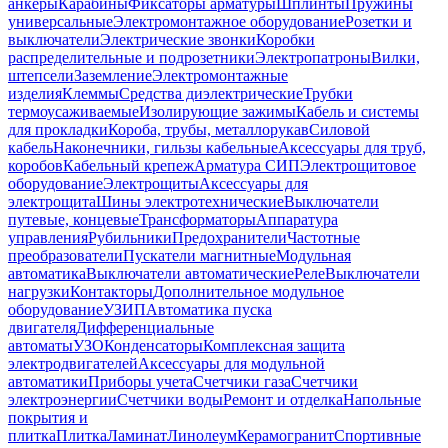
анкеры
Карабины
Фиксаторы арматуры
Шплинты
Пружины
универсальные
Электромонтажное оборудование
Розетки и
выключатели
Электрические звонки
Коробки
распределительные и подрозетники
Электропатроны
Вилки,
штепсели
Заземление
Электромонтажные
изделия
Клеммы
Средства диэлектрические
Трубки
термоусаживаемые
Изолирующие зажимы
Кабель и системы
для прокладки
Короба, трубы, металлорукав
Силовой
кабель
Наконечники, гильзы кабельные
Аксессуары для труб,
коробов
Кабельный крепеж
Арматура СИП
Электрощитовое
оборудование
Электрощиты
Аксессуары для
электрощита
Шины электротехнические
Выключатели
путевые, концевые
Трансформаторы
Аппаратура
управления
Рубильники
Предохранители
Частотные
преобразователи
Пускатели магнитные
Модульная
автоматика
Выключатели автоматические
Реле
Выключатели
нагрузки
Контакторы
Дополнительное модульное
оборудование
УЗИП
Автоматика пуска
двигателя
Дифференциальные
автоматы
УЗО
Конденсаторы
Комплексная защита
электродвигателей
Аксессуары для модульной
автоматики
Приборы учета
Счетчики газа
Счетчики
электроэнергии
Счетчики воды
Ремонт и отделка
Напольные
покрытия и
плитка
Плитка
Ламинат
Линолеум
Керамогранит
Спортивные