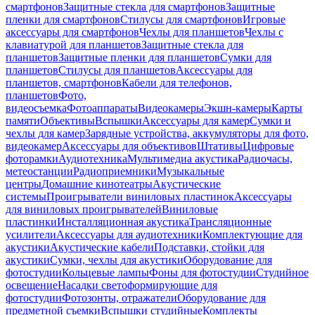
смартфонов
Защитные стекла для смартфонов
Защитные
пленки для смартфонов
Стилусы для смартфонов
Игровые
аксессуары для смартфонов
Чехлы для планшетов
Чехлы с
клавиатурой для планшетов
Защитные стекла для
планшетов
Защитные пленки для планшетов
Сумки для
планшетов
Стилусы для планшетов
Аксессуары для
планшетов, смартфонов
Кабели для телефонов,
планшетов
Фото,
видеосъемка
Фотоаппараты
Видеокамеры
Экшн-камеры
Карты
памяти
Объективы
Вспышки
Аксессуары для камер
Сумки и
чехлы для камер
Зарядные устройства, аккумуляторы для фото,
видеокамер
Аксессуары для объективов
Штативы
Цифровые
фоторамки
Аудиотехника
Мультимедиа акустика
Радиочасы,
метеостанции
Радиоприемники
Музыкальные
центры
Домашние кинотеатры
Акустические
системы
Проигрыватели виниловых пластинок
Аксессуары
для виниловых проигрывателей
Виниловые
пластинки
Инсталляционная акустика
Трансляционные
усилители
Аксессуары для аудиотехники
Комплектующие для
акустики
Акустические кабели
Подставки, стойки для
акустики
Сумки, чехлы для акустики
Оборудование для
фотостудии
Кольцевые лампы
Фоны для фотостудии
Студийное
освещение
Насадки светоформирующие для
фотостудии
Фотозонты, отражатели
Оборудование для
предметной съемки
Вспышки студийные
Комплекты