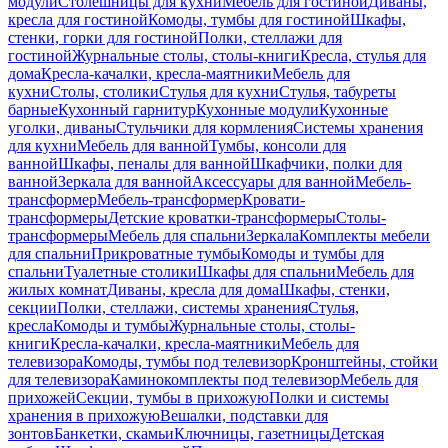
модули
Столешницы для кухни
Мебель для гостиной
Диваны,
кресла для гостиной
Комоды, тумбы для гостиной
Шкафы,
стенки, горки для гостиной
Полки, стеллажи для
гостиной
Журнальные столы, столы-книги
Кресла, стулья для
дома
Кресла-качалки, кресла-маятники
Мебель для
кухни
Столы, столики
Стулья для кухни
Стулья, табуреты
барные
Кухонный гарнитур
Кухонные модули
Кухонные
уголки, диваны
Стульчики для кормления
Системы хранения
для кухни
Мебель для ванной
Тумбы, консоли для
ванной
Шкафы, пеналы для ванной
Шкафчики, полки для
ванной
Зеркала для ванной
Аксессуары для ванной
Мебель-
трансформер
Мебель-трансформер
Кровати-
трансформеры
Детские кроватки-трансформеры
Столы-
трансформеры
Мебель для спальни
Зеркала
Комплекты мебели
для спальни
Прикроватные тумбы
Комоды и тумбы для
спальни
Туалетные столики
Шкафы для спальни
Мебель для
жилых комнат
Диваны, кресла для дома
Шкафы, стенки,
секции
Полки, стеллажи, системы хранения
Стулья,
кресла
Комоды и тумбы
Журнальные столы, столы-
книги
Кресла-качалки, кресла-маятники
Мебель для
телевизора
Комоды, тумбы под телевизор
Кронштейны, стойки
для телевизора
Каминокомплекты под телевизор
Мебель для
прихожей
Секции, тумбы в прихожую
Полки и системы
хранения в прихожую
Вешалки, подставки для
зонтов
Банкетки, скамьи
Ключницы, газетницы
Детская