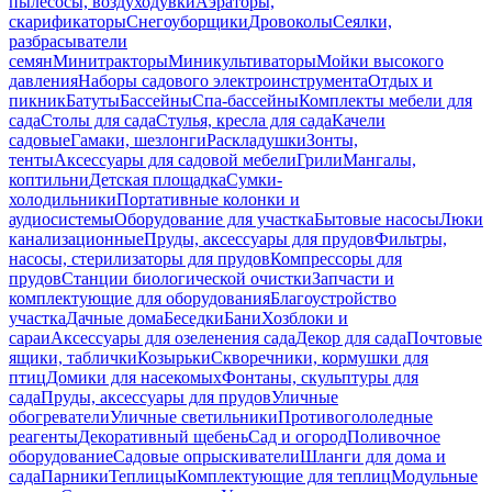
пылесосы, воздуходувки
Аэраторы,
скарификаторы
Снегоуборщики
Дровоколы
Сеялки,
разбрасыватели
семян
Минитракторы
Миникультиваторы
Мойки высокого
давления
Наборы садового электроинструмента
Отдых и
пикник
Батуты
Бассейны
Спа-бассейны
Комплекты мебели для
сада
Столы для сада
Стулья, кресла для сада
Качели
садовые
Гамаки, шезлонги
Раскладушки
Зонты,
тенты
Аксессуары для садовой мебели
Грили
Мангалы,
коптильни
Детская площадка
Сумки-
холодильники
Портативные колонки и
аудиосистемы
Оборудование для участка
Бытовые насосы
Люки
канализационные
Пруды, аксессуары для прудов
Фильтры,
насосы, стерилизаторы для прудов
Компрессоры для
прудов
Станции биологической очистки
Запчасти и
комплектующие для оборудования
Благоустройство
участка
Дачные дома
Беседки
Бани
Хозблоки и
сараи
Аксессуары для озеленения сада
Декор для сада
Почтовые
ящики, таблички
Козырьки
Скворечники, кормушки для
птиц
Домики для насекомых
Фонтаны, скульптуры для
сада
Пруды, аксессуары для прудов
Уличные
обогреватели
Уличные светильники
Противогололедные
реагенты
Декоративный щебень
Сад и огород
Поливочное
оборудование
Садовые опрыскиватели
Шланги для дома и
сада
Парники
Теплицы
Комплектующие для теплиц
Модульные