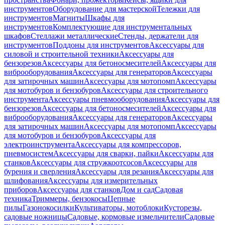
инструментов
Оборудование для мастерской
Тележки для
инструментов
Магниты
Шкафы для
инструментов
Комплектующие для инструментальных
шкафов
Стеллажи металлические
Стенды, держатели для
инструментов
Поддоны для инструментов
Аксессуары для
силовой и строительной техники
Аксессуары для
бензорезов
Аксессуары для бетоносмесителей
Аксессуары для
виброоборудования
Аксессуары для генераторов
Аксессуары
для затирочных машин
Аксессуары для мотопомп
Аксессуары
для мотобуров и бензобуров
Аксессуары для строительного
инструмента
Аксессуары пневмооборудования
Аксессуары для
бензорезов
Аксессуары для бетоносмесителей
Аксессуары для
виброоборудования
Аксессуары для генераторов
Аксессуары
для затирочных машин
Аксессуары для мотопомп
Аксессуары
для мотобуров и бензобуров
Аксессуары для
электроинструмента
Аксессуары для компрессоров,
пневмосистем
Аксессуары для сварки, пайки
Аксессуары для
станков
Аксессуары для стружкоотсосов
Аксессуары для
бурения и сверления
Аксессуары для резания
Аксессуары для
шлифования
Аксессуары для измерительных
приборов
Аксессуары для станков
Дом и сад
Садовая
техника
Триммеры, бензокосы
Цепные
пилы
Газонокосилки
Культиваторы, мотоблоки
Кусторезы,
садовые ножницы
Садовые, кормовые измельчители
Садовые