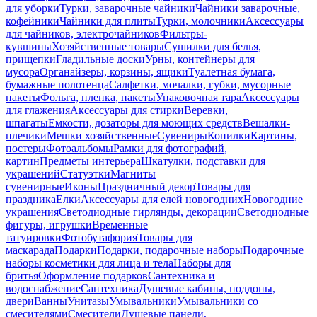
для уборки
Турки, заварочные чайники
Чайники заварочные,
кофейники
Чайники для плиты
Турки, молочники
Аксессуары
для чайников, электрочайников
Фильтры-
кувшины
Хозяйственные товары
Сушилки для белья,
прищепки
Гладильные доски
Урны, контейнеры для
мусора
Органайзеры, корзины, ящики
Туалетная бумага,
бумажные полотенца
Салфетки, мочалки, губки, мусорные
пакеты
Фольга, пленка, пакеты
Упаковочная тара
Аксессуары
для глажения
Аксессуары для стирки
Веревки,
шпагаты
Емкости, дозаторы для моющих средств
Вешалки-
плечики
Мешки хозяйственные
Сувениры
Копилки
Картины,
постеры
Фотоальбомы
Рамки для фотографий,
картин
Предметы интерьера
Шкатулки, подставки для
украшений
Статуэтки
Магниты
сувенирные
Иконы
Праздничный декор
Товары для
праздника
Елки
Аксессуары для елей новогодних
Новогодние
украшения
Светодиодные гирлянды, декорации
Светодиодные
фигуры, игрушки
Временные
татуировки
Фотобутафория
Товары для
маскарада
Подарки
Подарки, подарочные наборы
Подарочные
наборы косметики для лица и тела
Наборы для
бритья
Оформление подарков
Сантехника и
водоснабжение
Сантехника
Душевые кабины, поддоны,
двери
Ванны
Унитазы
Умывальники
Умывальники со
смесителями
Смесители
Душевые панели,