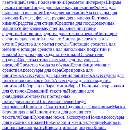
газетницы
Свечи, подсвечники
Предметы интерьера
Ширмы
декоративные
Посуда для выпечки, запекания
Формы для
выпечки, запекания
Посуда для запекания
Аксессуары для
выпечки
Бумага, фольга, рукава для выпечки
Бытовая
химия
Средства для стирки
Средства для посудомоечных
машин
Универсальные, специальные чистящие
средства
Чистящие средства для стекол и зеркал
Чистящие
средства для ванной и туалета
Чистящие средства для
кухни
Средства для мытья посуды
Чистящие средства для
мебели
Чистящие средства для напольных покрытий и
ковров
Средства для ухода за техникой
Освежители
воздуха
Средства от насекомых
Средства ухода за
одеждой
Средства ухода за обувью
Дезинфицирующие
средства
Аксессуары для бара
Сервировка для
напитков
Аксессуары для хранения напитков
Аксессуары для
приготовления коктейлей
Аксессуары для охлаждения
напитков
Наборы для бара, мини-бары
Штопоры, открывалки
для бутылок
Домашний текстиль
Подушки для
сна
Одеяла
Комплекты постельных
принадлежностей
Постельное белье
Пледы,
покрывала
Полотенца
Скатерти
Подушки декоративные
Маски,
беруши для сна
Наполнители для домашнего
текстиля
Ткани
Кухонные ножи, аксессуары
Ножи
Аксессуары
для кухонных ножей
Ножеточки и комплектующие
Ковры и
напольные покрытия
Ковры, циновки, шкуры
Ковры,