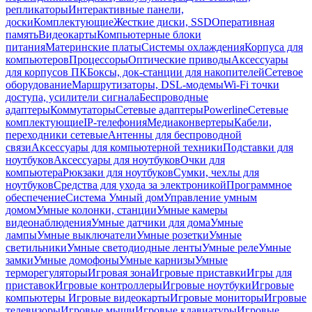
репликаторы
Интерактивные панели,
доски
Комплектующие
Жесткие диски, SSD
Оперативная
память
Видеокарты
Компьютерные блоки
питания
Материнские платы
Системы охлаждения
Корпуса для
компьютеров
Процессоры
Оптические приводы
Аксессуары
для корпусов ПК
Боксы, док-станции для накопителей
Сетевое
оборудование
Маршрутизаторы, DSL-модемы
Wi-Fi точки
доступа, усилители сигнала
Беспроводные
адаптеры
Коммутаторы
Сетевые адаптеры
Powerline
Сетевые
комплектующие
IP-телефония
Медиаконвертеры
Кабели,
переходники сетевые
Антенны для беспроводной
связи
Аксессуары для компьютерной техники
Подставки для
ноутбуков
Аксессуары для ноутбуков
Очки для
компьютера
Рюкзаки для ноутбуков
Сумки, чехлы для
ноутбуков
Средства для ухода за электроникой
Программное
обеспечение
Система Умный дом
Управление умным
домом
Умные колонки, станции
Умные камеры
видеонаблюдения
Умные датчики для дома
Умные
лампы
Умные выключатели
Умные розетки
Умные
светильники
Умные светодиодные ленты
Умные реле
Умные
замки
Умные домофоны
Умные карнизы
Умные
терморегуляторы
Игровая зона
Игровые приставки
Игры для
приставок
Игровые контроллеры
Игровые ноутбуки
Игровые
компьютеры
Игровые видеокарты
Игровые мониторы
Игровые
телевизоры
Игровые мыши
Игровые клавиатуры
Игровые