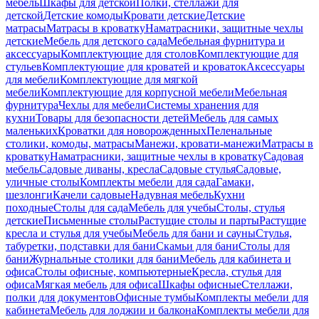
мебель
Шкафы для детской
Полки, стеллажи для
детской
Детские комоды
Кровати детские
Детские
матрасы
Матрасы в кроватку
Наматрасники, защитные чехлы
детские
Мебель для детского сада
Мебельная фурнитура и
аксессуары
Комплектующие для столов
Комплектующие для
стульев
Комплектующие для кроватей и кроваток
Аксессуары
для мебели
Комплектующие для мягкой
мебели
Комплектующие для корпусной мебели
Мебельная
фурнитура
Чехлы для мебели
Системы хранения для
кухни
Товары для безопасности детей
Мебель для самых
маленьких
Кроватки для новорожденных
Пеленальные
столики, комоды, матрасы
Манежи, кровати-манежи
Матрасы в
кроватку
Наматрасники, защитные чехлы в кроватку
Садовая
мебель
Садовые диваны, кресла
Садовые стулья
Садовые,
уличные столы
Комплекты мебели для сада
Гамаки,
шезлонги
Качели садовые
Надувная мебель
Кухни
походные
Столы для сада
Мебель для учебы
Столы, стулья
детские
Письменные столы
Растущие столы и парты
Растущие
кресла и стулья для учебы
Мебель для бани и сауны
Стулья,
табуретки, подставки для бани
Скамьи для бани
Столы для
бани
Журнальные столики для бани
Мебель для кабинета и
офиса
Столы офисные, компьютерные
Кресла, стулья для
офиса
Мягкая мебель для офиса
Шкафы офисные
Стеллажи,
полки для документов
Офисные тумбы
Комплекты мебели для
кабинета
Мебель для лоджии и балкона
Комплекты мебели для