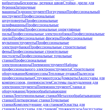
вибраторы
Бензорезы, резчики швов
Стойки, дрели для
бурения
Затирочные
машины
Гидроинструмент
Погрузчики
Профессиональный
инструмент
Профессиональные
шуруповерты
Профессиональные
шлифмашины
Профессиональные
перфораторы
Профессиональные циркулярные
пилы
Профессиональные электролобзики
Профессиональные
дрели
Профессиональные фрезеры
Профессиональные
мультиинструменты
Профессиональные
электрорубанки
Профессиональные строительные
фены
Профессиональные строительные
пистолеты
Профессиональные точильные
станки
Профессиональные
электроножницы
Пневмоинструмент
Наборы
профессионального электроинструмента
Строительное
оборудование
Компрессоры
Тепловые пушки
Пылесосы
профессиональные
Стружкоотсосы
Домкраты
Аксессуары для
компрессоров, пневмосистем
Системы пылеудаления для
электроинструмента
Пневмоинструмент
Станки и
оборудование
Деревообрабатывающие
станки
Ленточнопильные станки
Металлообрабатывающие
станки
Плиткорезные станки
Точильные
станки
Комплектующие для станков
Оснастка для
станков
Аксессуары для станков
Стружкоотсосы
Аксессуары