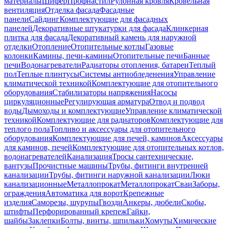
материалы
Шифер
Профнастил
Рулонная кровля
Кровельная
вентиляция
Отделка фасада
Фасадные
панели
Сайдинг
Комплектующие для фасадных
панелей
Декоративные штукатурки для фасада
Клинкерная
плитка для фасада
Декоративный камень для наружной
отделки
Отопление
Отопительные котлы
Газовые
колонки
Камины, печи-камины
Отопительные печи
Банные
печи
Водонагреватели
Радиаторы отопления, батареи
Теплый
пол
Теплые плинтусы
Системы антиобледенения
Управление
климатической техникой
Комплектующие для отопительного
оборудования
Стабилизаторы напряжения
Насосы
циркуляционные
Регулирующая арматура
Отвод и подвод
воды
Дымоходы и комплектующие
Управление климатической
техникой
Комплектующие для радиаторов
Комплектующие для
теплого пола
Топливо и аксессуары для отопительного
оборудования
Комплектующие для печей, каминов
Аксессуары
для каминов, печей
Комплектующие для отопительных котлов,
водонагревателей
Канализация
Тросы сантехнические,
вантузы
Прочистные машины
Трубы, фитинги внутренней
канализации
Трубы, фитинги наружной канализации
Люки
канализационные
Металлопрокат
Металлопрокат
Сваи
Заборы,
ограждения
Автоматика для ворот
Крепежные
изделия
Саморезы, шурупы
Гвозди
Анкеры, дюбели
Скобы,
штифты
Перфорированный крепеж
Гайки,
шайбы
Заклепки
Болты, винты, шпильки
Хомуты
Химические