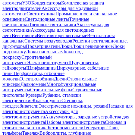
автоматы
УЗО
Конденсаторы
Комплексная защита
электродвигателей
Аксессуары для модульной
автоматики
Светотехника
Промышленное и сигнальное
освещение
Светодиодные ленты
Точечные
светильники
Трековые светильники
Аксессуары для
светотехники
Аксессуары для светодиодных
лент
Вентиляция
Вентиляторы вытяжные
Вентиляторы
канальные
Системы воздуховодов
Решетки вентиляционные,
диффузоры
Проветриватели
Люки
Люки ревизионные
Люки
под плитку
Люки напольные
Люки под
покраску
Строительный
инструмент
Электроинструмент
Шуруповерты,
гайковерты
Шлифмашины
Циркулярные, сабельные
пилы
Перфораторы, отбойные
молотки
Электролобзики
Дрели
Строительные
миксеры
Дальномеры
Многофункциональные
инструменты
Строительные фены
Строительные
пистолеты
Фрезеры
Рубанки, стамески
электрические
Краскопульты
Степлеры,
гвоздезабиватели
Электрические ножницы, резаки
Насадки для
электроинструмента
Аксессуары для
электроинструмента
Аккумуляторы, зарядные устройства для
электроинструмента
Наборы электроинструмента
Силовая и
строительная техника
Бетоносмесители
Генераторы
Тали,
тельферы
Такелаж
Виброплиты, глубинные