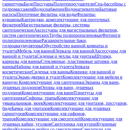
гарнитуры
Биде
Писсуары
Полотенцесушители
Спа-бассейны с
гидромассажем
Водоснабжение
Водонагреватели
Бытовые
насосы
Проточные фильтры для воды
Фильтры-
кувшины
Картриджи, комплектующие для проточных
фильтров
Магистральные фильтры, системы
сантехнические
Аксессуары для магистральных фильтров,
систем сантехнических
Трубы полипропиленовые
Фитинги
полипропиленовые
Расширительные баки,
гидроаккумуляторы
Обустройство ванной комнаты и
туалета
Мебель для ванной
Зеркала для ванной
Аксессуары для
ванной и туалета
Сиденья и чехлы для унитаза
Шторки,
карнизы для ванны
Стеклянные, пластиковые шторки для
ванны
Наборы для ванной и туалета
Зеркала
косметические
Сиденья для ванны
Коврики для ванной и
туалета
Экран-дверки в туалет
Комплектующие для мебели в
ванную
Комплектующие для сантехники
Экраны для ванн,
душевых поддонов
Опоры для ванн, душевых
поддонов
Комплектующие для ванн
Плинтусы для
сантехники
Сифоны, трапы
Комплектующие для
умывальников, моек
Комплектующие для унитазов, писсуаров,
биде
Бачки для унитазов
Комплектующие для душевых
гарнитуров
Комплектующие для сифонов,
трапов
Комплектующие для смесителей
Комплектующие для
душевых кабин, уголков
Сантехника для кухни
Кухонные
мойки
Кухонные мойки со смесителями
Смесители для