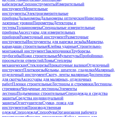
кабелерезы
Специнструменты
Измерительный
инструмент
Мерительные
инструменты
Электроизмерительные
приборы
Дальномеры
Дальномеры оптические
Нивелиры,
лазерные уровни
Пирометры
Детекторы и
тестеры
Толщиномеры
Специальные измерительные
приборы
Аксессуары для измерительных
приборов
Разметочный инструмент
Разметочные
инструменты
Инструменты для нарезки резьбы
Маркеры,
карандаши строительные
Клейма ударные
Строительно-
монтажный инструмент
Заклепочники
Труборезы,
трубогибы
Ножи строительные
Мультитулы
Пробойники,
просекатели отверстий
Ломы
Степлеры
механические
Стеклорезы
Прикаточные валики
Отделочный
инструмент
Плиткорезы
Кельмы, шпатели, гладилки
Малярный,
отделочный инструмент
Скотч, ленты малярные
Диспенсеры
для скотча
Аксессуары для малярных, отделочных
работ
Пленки строительные
Лестницы и стремянки
Лестницы,
стремянки
Чердачные лестницы
Элементы
лестниц
Подъемники строительные
Спецодежда и средства
защиты
Средства индивидуальной
защиты
Огнетушители
Сумки, пояса для
инструментов
Производственная
одежда
Спецодежда
Спецобувь
Организация рабочего
пространства
Фонари, прожекторы
Кейсы, ящики для