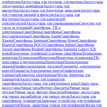
хлебопечек
Аксессуары для тостеров, сэндвичниц
Аксессуары
для кухонных комбайнов
Аксессуары для
мясорубок
Аксессуары для блендеров, миксеров
Аксессуары
для сушилок овощей и фруктов
Аксессуары для
йогуртниц
Аксессуары для аэрогрилей,
электрогрилей
Аксессуары для соковыжималок
Средства для
ухода за техникой
Смартфоны, ТВ и
электроника
Смартфоны
Смартфоны
Смартфоны
восстановленные
Смартфоны Apple
Смартфоны
Xiaomi
Смартфоны Samsung
Смартфоны Honor
Смартфоны
Huawei
Смартфоны POCO
Смартфоны Infinix
Смартфоны
Tecno
Смартфоны Realme
Смартфоны Samsung Galaxy S26
series
Кнопочные телефоны
Складные смартфоны
Телевизоры,
мониторы
Телевизоры
Мониторы
Мониторы-телевизоры
ТВ-
приставки и медиаплееры
Проекторы
Проекционные
экраны
Профессиональные дисплеи
Планшеты, электронные
книги
Планшеты
Электронные книги
Графические
планшеты
Блокноты электронные
Чехлы, бамперы для
планшетов
Аксессуары для планшетов,
смартфонов
Аксессуары для электронных книг
Смарт-часы,
аксессуары
Умные часы
Фитнес-браслеты
Умные часы
детские
Умные часы, фитнес-браслеты
Ремешки, аксессуары
для умных часов
Кабели для умных часов
Аксессуары для
смартфонов, планшетов
Зарядные устройства для телефонов,
планшетов
Чехлы, защитные стекла для телефонов
Чехлы для