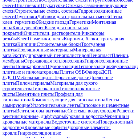
смеси
Шпатлевки
Штукатурки
Стяжки, самонивелирующие
смеси
Строительные смеси, составы
Гидроизоляционные
смеси
Грунтовки
Добавки для строительных смесей
Пены,
клеи, герметики
Жидкие гвозди
Герметики
Монтажная
пена
Клеи для обоев
Клеи для напольных
покрытий
Очистители, растворители
Фиксаторы
резьбы
Клеи
Герметики, пены
Кирпичи, блоки, тротуарная
плитка
Кирпичи
Строительные блоки
Тротуарная
плитка
Изоляционные материалы
Минеральная
вата
Экструдированный пенополистирол
Пенопласт
Пленки,
мембраны
Отражающая теплоизоляция
Гидроизоляционные
ленты
Поликарбонат
Шумоизоляция
Теплоизоляция
Звукоизоляц
плитные и пиломатериалы
Плиты OSB
Фанера
ДСП,
ЛДСП
Мебельные щиты
Террасные доски
Древесные
плиты
Пиломатериалы
Материалы для сухого
строительства
Гипсокартон
Гипсоволокнистые
листы
Цементные плиты
Профили для
гипсокартона
Комплектующие для гипсокартона
Ленты
армирующие
Уплотнительные ленты
Гипсовые и цементные
плиты
Вентиляторы вытяжные
Системы воздуховодов
Решетки
вентиляционные, диффузоры
Кровля и водосток
Черепица и
кровельные материалы
Водосточные системы
Поверхностный
водоотвод
Кровельные софиты
Доборные элементы
кровли
Гидроизоляционные