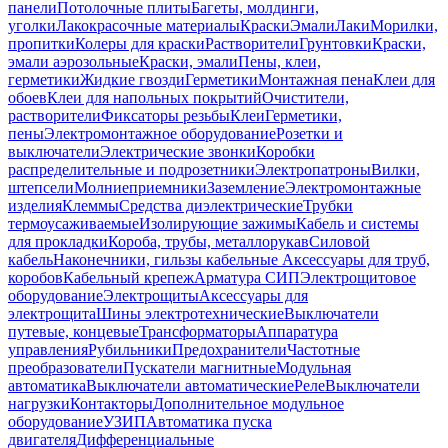
панели
Потолочные плиты
Багеты, молдинги,
уголки
Лакокрасочные материалы
Краски
Эмали
Лаки
Морилки,
пропитки
Колеры для краски
Растворители
Грунтовки
Краски,
эмали аэрозольные
Краски, эмали
Пены, клеи,
герметики
Жидкие гвозди
Герметики
Монтажная пена
Клеи для
обоев
Клеи для напольных покрытий
Очистители,
растворители
Фиксаторы резьбы
Клеи
Герметики,
пены
Электромонтажное оборудование
Розетки и
выключатели
Электрические звонки
Коробки
распределительные и подрозетники
Электропатроны
Вилки,
штепсели
Молниеприемники
Заземление
Электромонтажные
изделия
Клеммы
Средства диэлектрические
Трубки
термоусаживаемые
Изолирующие зажимы
Кабель и системы
для прокладки
Короба, трубы, металлорукав
Силовой
кабель
Наконечники, гильзы кабельные
Аксессуары для труб,
коробов
Кабельный крепеж
Арматура СИП
Электрощитовое
оборудование
Электрощиты
Аксессуары для
электрощита
Шины электротехнические
Выключатели
путевые, концевые
Трансформаторы
Аппаратура
управления
Рубильники
Предохранители
Частотные
преобразователи
Пускатели магнитные
Модульная
автоматика
Выключатели автоматические
Реле
Выключатели
нагрузки
Контакторы
Дополнительное модульное
оборудование
УЗИП
Автоматика пуска
двигателя
Дифференциальные