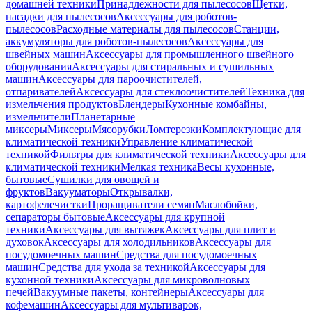
домашней техники
Принадлежности для пылесосов
Щетки,
насадки для пылесосов
Аксессуары для роботов-
пылесосов
Расходные материалы для пылесосов
Станции,
аккумуляторы для роботов-пылесосов
Аксессуары для
швейных машин
Аксессуары для промышленного швейного
оборудования
Аксессуары для стиральных и сушильных
машин
Аксессуары для пароочистителей,
отпаривателей
Аксессуары для стеклоочистителей
Техника для
измельчения продуктов
Блендеры
Кухонные комбайны,
измельчители
Планетарные
миксеры
Миксеры
Мясорубки
Ломтерезки
Комплектующие для
климатической техники
Управление климатической
техникой
Фильтры для климатической техники
Аксессуары для
климатической техники
Мелкая техника
Весы кухонные,
бытовые
Сушилки для овощей и
фруктов
Вакууматоры
Открывалки,
картофелечистки
Проращиватели семян
Маслобойки,
сепараторы бытовые
Аксессуары для крупной
техники
Аксессуары для вытяжек
Аксессуары для плит и
духовок
Аксессуары для холодильников
Аксессуары для
посудомоечных машин
Средства для посудомоечных
машин
Средства для ухода за техникой
Аксессуары для
кухонной техники
Аксессуары для микроволновых
печей
Вакуумные пакеты, контейнеры
Аксессуары для
кофемашин
Аксессуары для мультиварок,