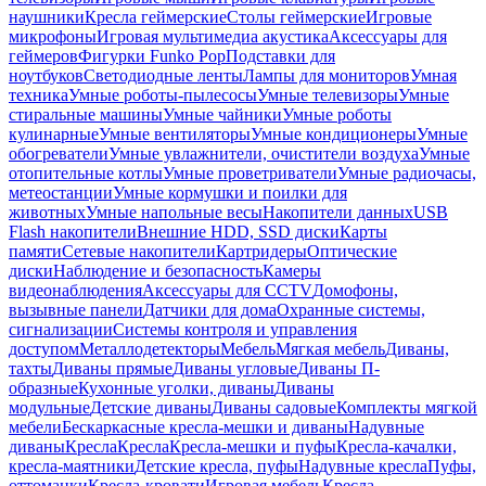
наушники
Кресла геймерские
Столы геймерские
Игровые
микрофоны
Игровая мультимедиа акустика
Аксессуары для
геймеров
Фигурки Funko Pop
Подставки для
ноутбуков
Светодиодные ленты
Лампы для мониторов
Умная
техника
Умные роботы-пылесосы
Умные телевизоры
Умные
стиральные машины
Умные чайники
Умные роботы
кулинарные
Умные вентиляторы
Умные кондиционеры
Умные
обогреватели
Умные увлажнители, очистители воздуха
Умные
отопительные котлы
Умные проветриватели
Умные радиочасы,
метеостанции
Умные кормушки и поилки для
животных
Умные напольные весы
Накопители данных
USB
Flash накопители
Внешние HDD, SSD диски
Карты
памяти
Сетевые накопители
Картридеры
Оптические
диски
Наблюдение и безопасность
Камеры
видеонаблюдения
Аксессуары для CCTV
Домофоны,
вызывные панели
Датчики для дома
Охранные системы,
сигнализации
Системы контроля и управления
доступом
Металлодетекторы
Мебель
Мягкая мебель
Диваны,
тахты
Диваны прямые
Диваны угловые
Диваны П-
образные
Кухонные уголки, диваны
Диваны
модульные
Детские диваны
Диваны садовые
Комплекты мягкой
мебели
Бескаркасные кресла-мешки и диваны
Надувные
диваны
Кресла
Кресла
Кресла-мешки и пуфы
Кресла-качалки,
кресла-маятники
Детские кресла, пуфы
Надувные кресла
Пуфы,
оттоманки
Кресла-кровати
Игровая мебель
Кресла