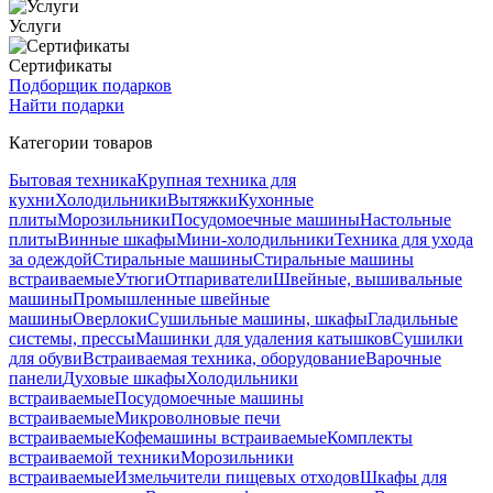
Услуги
Сертификаты
Подборщик подарков
Найти подарки
Категории товаров
Бытовая техника
Крупная техника для
кухни
Холодильники
Вытяжки
Кухонные
плиты
Морозильники
Посудомоечные машины
Настольные
плиты
Винные шкафы
Мини-холодильники
Техника для ухода
за одеждой
Стиральные машины
Стиральные машины
встраиваемые
Утюги
Отпариватели
Швейные, вышивальные
машины
Промышленные швейные
машины
Оверлоки
Сушильные машины, шкафы
Гладильные
системы, прессы
Машинки для удаления катышков
Сушилки
для обуви
Встраиваемая техника, оборудование
Варочные
панели
Духовые шкафы
Холодильники
встраиваемые
Посудомоечные машины
встраиваемые
Микроволновые печи
встраиваемые
Кофемашины встраиваемые
Комплекты
встраиваемой техники
Морозильники
встраиваемые
Измельчители пищевых отходов
Шкафы для