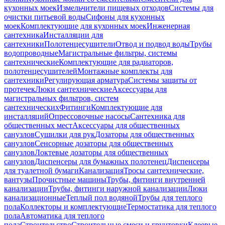
кухонных моек
Измельчители пищевых отходов
Системы для
очистки питьевой воды
Сифоны для кухонных
моек
Комплектующие для кухонных моек
Инженерная
сантехника
Инсталляции для
сантехники
Полотенцесушители
Отвод и подвод воды
Трубы
водопроводные
Магистральные фильтры, системы
сантехнические
Комплектующие для радиаторов,
полотенцесушителей
Монтажные комплекты для
сантехники
Регулирующая арматура
Системы защиты от
протечек
Люки сантехнические
Аксессуары для
магистральных фильтров, систем
сантехнических
Фитинги
Комплектующие для
инсталляций
Опрессовочные насосы
Сантехника для
общественных мест
Аксессуары для общественных
санузлов
Сушилки для рук
Дозаторы для общественных
санузлов
Сенсорные дозаторы для общественных
санузлов
Локтевые дозаторы для общественных
санузлов
Диспенсеры для бумажных полотенец
Диспенсеры
для туалетной бумаги
Канализация
Тросы сантехнические,
вантузы
Прочистные машины
Трубы, фитинги внутренней
канализации
Трубы, фитинги наружной канализации
Люки
канализационные
Теплый пол водяной
Трубы для теплого
пола
Коллекторы и комплектующие
Термостатика для теплого
пола
Автоматика для теплого
пола
Строительство
Строительные смеси и грунтовки
Клеевые