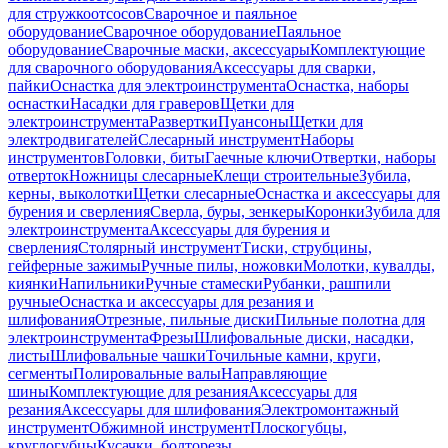
для стружкоотсосов
Сварочное и паяльное
оборудование
Сварочное оборудование
Паяльное
оборудование
Сварочные маски, аксессуары
Комплектующие
для сварочного оборудования
Аксессуары для сварки,
пайки
Оснастка для электроинструмента
Оснастка, наборы
оснастки
Насадки для граверов
Щетки для
электроинструмента
Развертки
Пуансоны
Щетки для
электродвигателей
Слесарный инструмент
Наборы
инструментов
Головки, биты
Гаечные ключи
Отвертки, наборы
отверток
Ножницы слесарные
Клещи строительные
Зубила,
керны, выколотки
Щетки слесарные
Оснастка и аксессуары для
бурения и сверления
Сверла, буры, зенкеры
Коронки
Зубила для
электроинструмента
Аксессуары для бурения и
сверления
Столярный инструмент
Тиски, струбцины,
гейферные зажимы
Ручные пилы, ножовки
Молотки, кувалды,
киянки
Напильники
Ручные стамески
Рубанки, рашпили
ручные
Оснастка и аксессуары для резания и
шлифования
Отрезные, пильные диски
Пильные полотна для
электроинструмента
Фрезы
Шлифовальные диски, насадки,
листы
Шлифовальные чашки
Точильные камни, круги,
сегменты
Полировальные валы
Направляющие
шины
Комплектующие для резания
Аксессуары для
резания
Аксессуары для шлифования
Электромонтажный
инструмент
Обжимной инструмент
Плоскогубцы,
круглогубцы
Кусачки, болторезы,