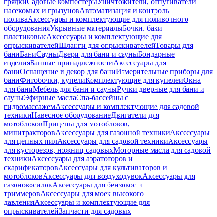
грядки
Садовые компостеры
Уничтожители, отпугиватели
насекомых и грызунов
Автоматизация и контроль
полива
Аксессуары и комплектующие для поливочного
оборудования
Укрывные материалы
Бочки, баки
пластиковые
Аксессуары и комплектующие для
опрыскивателей
Шланги для опрыскивателей
Товары для
бани
Бани
Сауны
Двери для бани и сауны
Бондарные
изделия
Банные принадлежности
Аксессуары для
бани
Оснащение и декор для бани
Измерительные приборы для
бани
Фитобочки, купели
Комплектующие для купелей
Окна
для бани
Мебель для бани и сауны
Ручки дверные для бани и
сауны
Эфирные масла
Спа-бассейны с
гидромассажем
Аксессуары и комплектующие для садовой
техники
Навесное оборудование
Двигатели для
мотоблоков
Прицепы для мотоблоков,
минитракторов
Аксессуары для газонной техники
Аксессуары
для цепных пил
Аксессуары для садовой техники
Аксессуары
для кусторезов, ножниц садовых
Моторные масла для садовой
техники
Аксессуары для аэратоторов и
скарификаторов
Аксессуары для культиваторов и
мотоблоков
Аксессуары для воздуходувок
Аксессуары для
газонокосилок
Аксессуары для бензокос и
триммеров
Аксессуары для моек высокого
давления
Аксессуары и комплектующие для
опрыскивателей
Запчасти для садовых