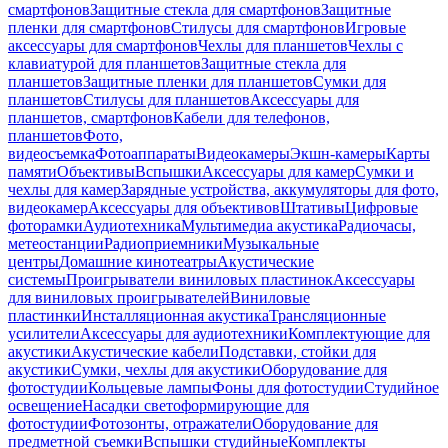
смартфонов
Защитные стекла для смартфонов
Защитные
пленки для смартфонов
Стилусы для смартфонов
Игровые
аксессуары для смартфонов
Чехлы для планшетов
Чехлы с
клавиатурой для планшетов
Защитные стекла для
планшетов
Защитные пленки для планшетов
Сумки для
планшетов
Стилусы для планшетов
Аксессуары для
планшетов, смартфонов
Кабели для телефонов,
планшетов
Фото,
видеосъемка
Фотоаппараты
Видеокамеры
Экшн-камеры
Карты
памяти
Объективы
Вспышки
Аксессуары для камер
Сумки и
чехлы для камер
Зарядные устройства, аккумуляторы для фото,
видеокамер
Аксессуары для объективов
Штативы
Цифровые
фоторамки
Аудиотехника
Мультимедиа акустика
Радиочасы,
метеостанции
Радиоприемники
Музыкальные
центры
Домашние кинотеатры
Акустические
системы
Проигрыватели виниловых пластинок
Аксессуары
для виниловых проигрывателей
Виниловые
пластинки
Инсталляционная акустика
Трансляционные
усилители
Аксессуары для аудиотехники
Комплектующие для
акустики
Акустические кабели
Подставки, стойки для
акустики
Сумки, чехлы для акустики
Оборудование для
фотостудии
Кольцевые лампы
Фоны для фотостудии
Студийное
освещение
Насадки светоформирующие для
фотостудии
Фотозонты, отражатели
Оборудование для
предметной съемки
Вспышки студийные
Комплекты