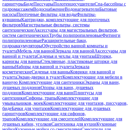
гарнитуры
Биде
Писсуары
Полотенцесушители
Спа-бассейны с
гидромассажем
Водоснабжение
Водонагреватели
Бытовые
насосы
Проточные фильтры для воды
Фильтры-
кувшины
Картриджи, комплектующие для проточных
фильтров
Магистральные фильтры, системы
сантехнические
Аксессуары для магистральных фильтров,
систем сантехнических
Трубы полипропиленовые
Фитинги
полипропиленовые
Расширительные баки,
гидроаккумуляторы
Обустройство ванной комнаты и
туалета
Мебель для ванной
Зеркала для ванной
Аксессуары для
ванной и туалета
Сиденья и чехлы для унитаза
Шторки,
карнизы для ванны
Стеклянные, пластиковые шторки для
ванны
Наборы для ванной и туалета
Зеркала
косметические
Сиденья для ванны
Коврики для ванной и
туалета
Экран-дверки в туалет
Комплектующие для мебели в
ванную
Комплектующие для сантехники
Экраны для ванн,
душевых поддонов
Опоры для ванн, душевых
поддонов
Комплектующие для ванн
Плинтусы для
сантехники
Сифоны, трапы
Комплектующие для
умывальников, моек
Комплектующие для унитазов, писсуаров,
биде
Бачки для унитазов
Комплектующие для душевых
гарнитуров
Комплектующие для сифонов,
трапов
Комплектующие для смесителей
Комплектующие для
душевых кабин, уголков
Сантехника для кухни
Кухонные
мойки
Кухонные мойки со смесителями
Смесители для