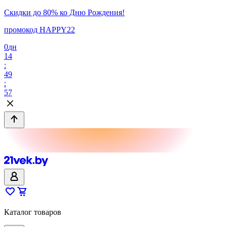
Скидки до 80% ко Дню Рождения!
промокод HAPPY22
0
дн
14
:
49
:
57
Каталог товаров