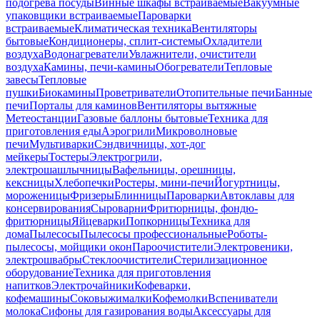
подогрева посуды
Винные шкафы встраиваемые
Вакуумные
упаковщики встраиваемые
Пароварки
встраиваемые
Климатическая техника
Вентиляторы
бытовые
Кондиционеры, сплит-системы
Охладители
воздуха
Водонагреватели
Увлажнители, очистители
воздуха
Камины, печи-камины
Обогреватели
Тепловые
завесы
Тепловые
пушки
Биокамины
Проветриватели
Отопительные печи
Банные
печи
Порталы для каминов
Вентиляторы вытяжные
Метеостанции
Газовые баллоны бытовые
Техника для
приготовления еды
Аэрогрили
Микроволновые
печи
Мультиварки
Сэндвичницы, хот-дог
мейкеры
Тостеры
Электрогрили,
электрошашлычницы
Вафельницы, орешницы,
кексницы
Хлебопечки
Ростеры, мини-печи
Йогуртницы,
мороженицы
Фризеры
Блинницы
Пароварки
Автоклавы для
консервирования
Сыроварни
Фритюрницы, фондю-
фритюрницы
Яйцеварки
Попкорницы
Техника для
дома
Пылесосы
Пылесосы профессиональные
Роботы-
пылесосы, мойщики окон
Пароочистители
Электровеники,
электрошвабры
Стеклоочистители
Стерилизационное
оборудование
Техника для приготовления
напитков
Электрочайники
Кофеварки,
кофемашины
Соковыжималки
Кофемолки
Вспениватели
молока
Сифоны для газирования воды
Аксессуары для