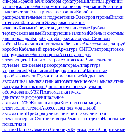
анкеры
Карабины
Фиксаторы арматуры
Шплинты
Пружины
универсальные
Электромонтажное оборудование
Розетки и
выключатели
Электрические звонки
Коробки
распределительные и подрозетники
Электропатроны
Вилки,
штепсели
Заземление
Электромонтажные
изделия
Клеммы
Средства диэлектрические
Трубки
термоусаживаемые
Изолирующие зажимы
Кабель и системы
для прокладки
Короба, трубы, металлорукав
Силовой
кабель
Наконечники, гильзы кабельные
Аксессуары для труб,
коробов
Кабельный крепеж
Арматура СИП
Электрощитовое
оборудование
Электрощиты
Аксессуары для
электрощита
Шины электротехнические
Выключатели
путевые, концевые
Трансформаторы
Аппаратура
управления
Рубильники
Предохранители
Частотные
преобразователи
Пускатели магнитные
Модульная
автоматика
Выключатели автоматические
Реле
Выключатели
нагрузки
Контакторы
Дополнительное модульное
оборудование
УЗИП
Автоматика пуска
двигателя
Дифференциальные
автоматы
УЗО
Конденсаторы
Комплексная защита
электродвигателей
Аксессуары для модульной
автоматики
Приборы учета
Счетчики газа
Счетчики
электроэнергии
Счетчики воды
Ремонт и отделка
Напольные
покрытия и
плитка
Плитка
Ламинат
Линолеум
Керамогранит
Спортивные