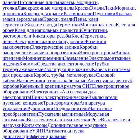
панели
Потолочные плиты
Багеты, молдинги,
уголки
Лакокрасочные материалы
Краски
Эмали
Лаки
Морилки,
пропитки
Колеры для краски
Растворители
Грунтовки
Краски,
эмали аэрозольные
Краски, эмали
Пены, клеи,
герметики
Жидкие гвозди
Герметики
Монтажная пена
Клеи для
обоев
Клеи для напольных покрытий
Очистители,
растворители
Фиксаторы резьбы
Клеи
Герметики,
пены
Электромонтажное оборудование
Розетки и
выключатели
Электрические звонки
Коробки
распределительные и подрозетники
Электропатроны
Вилки,
штепсели
Молниеприемники
Заземление
Электромонтажные
изделия
Клеммы
Средства диэлектрические
Трубки
термоусаживаемые
Изолирующие зажимы
Кабель и системы
для прокладки
Короба, трубы, металлорукав
Силовой
кабель
Наконечники, гильзы кабельные
Аксессуары для труб,
коробов
Кабельный крепеж
Арматура СИП
Электрощитовое
оборудование
Электрощиты
Аксессуары для
электрощита
Шины электротехнические
Выключатели
путевые, концевые
Трансформаторы
Аппаратура
управления
Рубильники
Предохранители
Частотные
преобразователи
Пускатели магнитные
Модульная
автоматика
Выключатели автоматические
Реле
Выключатели
нагрузки
Контакторы
Дополнительное модульное
оборудование
УЗИП
Автоматика пуска
двигателя
Дифференциальные