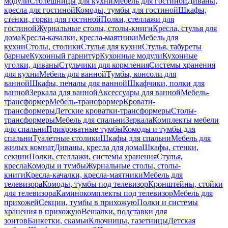
модули
Столешницы для кухни
Мебель для гостиной
Диваны,
кресла для гостиной
Комоды, тумбы для гостиной
Шкафы,
стенки, горки для гостиной
Полки, стеллажи для
гостиной
Журнальные столы, столы-книги
Кресла, стулья для
дома
Кресла-качалки, кресла-маятники
Мебель для
кухни
Столы, столики
Стулья для кухни
Стулья, табуреты
барные
Кухонный гарнитур
Кухонные модули
Кухонные
уголки, диваны
Стульчики для кормления
Системы хранения
для кухни
Мебель для ванной
Тумбы, консоли для
ванной
Шкафы, пеналы для ванной
Шкафчики, полки для
ванной
Зеркала для ванной
Аксессуары для ванной
Мебель-
трансформер
Мебель-трансформер
Кровати-
трансформеры
Детские кроватки-трансформеры
Столы-
трансформеры
Мебель для спальни
Зеркала
Комплекты мебели
для спальни
Прикроватные тумбы
Комоды и тумбы для
спальни
Туалетные столики
Шкафы для спальни
Мебель для
жилых комнат
Диваны, кресла для дома
Шкафы, стенки,
секции
Полки, стеллажи, системы хранения
Стулья,
кресла
Комоды и тумбы
Журнальные столы, столы-
книги
Кресла-качалки, кресла-маятники
Мебель для
телевизора
Комоды, тумбы под телевизор
Кронштейны, стойки
для телевизора
Каминокомплекты под телевизор
Мебель для
прихожей
Секции, тумбы в прихожую
Полки и системы
хранения в прихожую
Вешалки, подставки для
зонтов
Банкетки, скамьи
Ключницы, газетницы
Детская