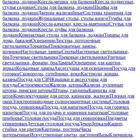
балкона, лоджии
Кресла-мешки для балкона
Кресла подвесные,
стулья садовые
Столы для балкона, лоджии
Шкафы для
балкона, лоджии
Дверцы жалюзийные
Системы хранения для
балкона, лоджии
Журнальные столы, столы-книги
Тумбы для
балкона, лоджии
Кресла-качалки, кресла-маятники
Стулья для
балкона, лоджии
Кресла, пуфы для балкона,
лоджии
Компактные столы для балкона, лоджии
Товары для
дома, бакалея
Освещение
Люстры, потолочные
светильники
Торшеры
Прикроватные лампы,
ночники
Настольные лампы
Споты
Настенные светильники,
бра
Точечные светильники
Трековые светильники
Уличные
светильники, фонари, бра
Лампы
Освещение для картин,
зеркал
Кольцевые лампы
Аксессуары для освещения
Посуда для
готовки
Сковороды, сотейники, воки
Кастрюли, ковши,
казаны
Посуда для СВЧ
Крышки и аксессуары для
посуды
Гастроемкости
Жалюзи, шторы
Жалюзи, рулонные
шторы, римские шторы
Шторы, гардины
Карнизы для
штор
Комплектующие для штор, карнизов, жалюзи
Пленки для
окон
Электроприводные солнцезащитные системы
Столовая
посуда, сервировка
Посуда для напитков
Посуда для горячих
напитков
Посуда для подачи и хранения напитков
Столовые
приборы
Столовая посуда
Посуда для сервировки
Предметы
сервировки
Детская столовая посуда
Декор
Зеркала
Кашпо,
стойки для цветов
Картины, постеры
Часы
интерьерные
Искусственные цветы, растения
Вазы
Ключницы,