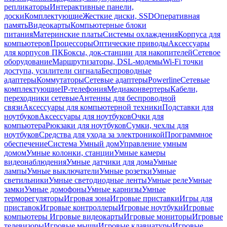
репликаторы
Интерактивные панели,
доски
Комплектующие
Жесткие диски, SSD
Оперативная
память
Видеокарты
Компьютерные блоки
питания
Материнские платы
Системы охлаждения
Корпуса для
компьютеров
Процессоры
Оптические приводы
Аксессуары
для корпусов ПК
Боксы, док-станции для накопителей
Сетевое
оборудование
Маршрутизаторы, DSL-модемы
Wi-Fi точки
доступа, усилители сигнала
Беспроводные
адаптеры
Коммутаторы
Сетевые адаптеры
Powerline
Сетевые
комплектующие
IP-телефония
Медиаконвертеры
Кабели,
переходники сетевые
Антенны для беспроводной
связи
Аксессуары для компьютерной техники
Подставки для
ноутбуков
Аксессуары для ноутбуков
Очки для
компьютера
Рюкзаки для ноутбуков
Сумки, чехлы для
ноутбуков
Средства для ухода за электроникой
Программное
обеспечение
Система Умный дом
Управление умным
домом
Умные колонки, станции
Умные камеры
видеонаблюдения
Умные датчики для дома
Умные
лампы
Умные выключатели
Умные розетки
Умные
светильники
Умные светодиодные ленты
Умные реле
Умные
замки
Умные домофоны
Умные карнизы
Умные
терморегуляторы
Игровая зона
Игровые приставки
Игры для
приставок
Игровые контроллеры
Игровые ноутбуки
Игровые
компьютеры
Игровые видеокарты
Игровые мониторы
Игровые
телевизоры
Игровые мыши
Игровые клавиатуры
Игровые