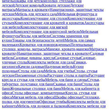
мебель
Шкафы для детской
Полки, стеллажи для
детской
Детские комоды
Кровати детские
Детские
матрасы
Матрасы в кроватку
Наматрасники, защитные чехлы
детские
Мебель для детского сада
Мебельная фурнитура и
аксессуары
Комплектующие для столов
Комплектующие для
стульев
Комплектующие для кроватей и кроваток
Аксессуары
для мебели
Комплектующие для мягкой
мебели
Комплектующие для корпусной мебели
Мебельная
фурнитура
Чехлы для мебели
Системы хранения для
кухни
Товары для безопасности детей
Мебель для самых
маленьких
Кроватки для новорожденных
Пеленальные
столики, комоды, матрасы
Манежи, кровати-манежи
Матрасы в
кроватку
Наматрасники, защитные чехлы в кроватку
Садовая
мебель
Садовые диваны, кресла
Садовые стулья
Садовые,
уличные столы
Комплекты мебели для сада
Гамаки,
шезлонги
Качели садовые
Надувная мебель
Кухни
походные
Столы для сада
Мебель для учебы
Столы, стулья
детские
Письменные столы
Растущие столы и парты
Растущие
кресла и стулья для учебы
Мебель для бани и сауны
Стулья,
табуретки, подставки для бани
Скамьи для бани
Столы для
бани
Журнальные столики для бани
Мебель для кабинета и
офиса
Столы офисные, компьютерные
Кресла, стулья для
офиса
Мягкая мебель для офиса
Шкафы офисные
Стеллажи,
полки для документов
Офисные тумбы
Комплекты мебели для
кабинета
Мебель для лоджии и балкона
Комплекты мебели для