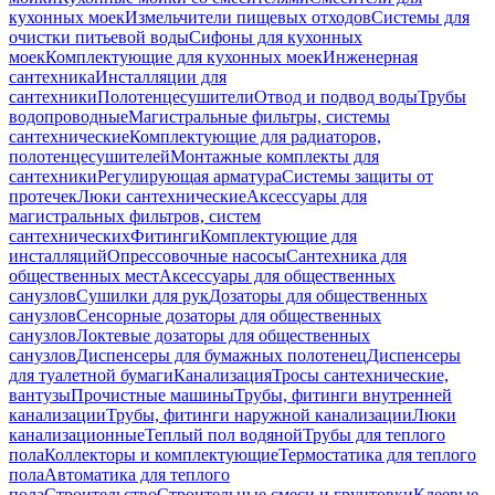
кухонных моек
Измельчители пищевых отходов
Системы для
очистки питьевой воды
Сифоны для кухонных
моек
Комплектующие для кухонных моек
Инженерная
сантехника
Инсталляции для
сантехники
Полотенцесушители
Отвод и подвод воды
Трубы
водопроводные
Магистральные фильтры, системы
сантехнические
Комплектующие для радиаторов,
полотенцесушителей
Монтажные комплекты для
сантехники
Регулирующая арматура
Системы защиты от
протечек
Люки сантехнические
Аксессуары для
магистральных фильтров, систем
сантехнических
Фитинги
Комплектующие для
инсталляций
Опрессовочные насосы
Сантехника для
общественных мест
Аксессуары для общественных
санузлов
Сушилки для рук
Дозаторы для общественных
санузлов
Сенсорные дозаторы для общественных
санузлов
Локтевые дозаторы для общественных
санузлов
Диспенсеры для бумажных полотенец
Диспенсеры
для туалетной бумаги
Канализация
Тросы сантехнические,
вантузы
Прочистные машины
Трубы, фитинги внутренней
канализации
Трубы, фитинги наружной канализации
Люки
канализационные
Теплый пол водяной
Трубы для теплого
пола
Коллекторы и комплектующие
Термостатика для теплого
пола
Автоматика для теплого
пола
Строительство
Строительные смеси и грунтовки
Клеевые