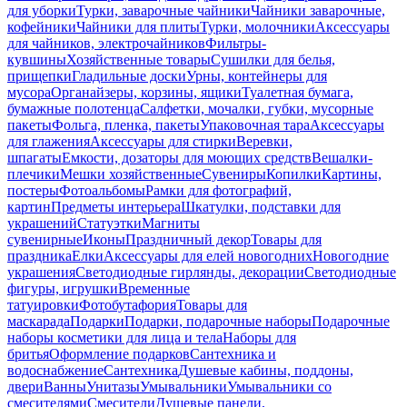
для уборки
Турки, заварочные чайники
Чайники заварочные,
кофейники
Чайники для плиты
Турки, молочники
Аксессуары
для чайников, электрочайников
Фильтры-
кувшины
Хозяйственные товары
Сушилки для белья,
прищепки
Гладильные доски
Урны, контейнеры для
мусора
Органайзеры, корзины, ящики
Туалетная бумага,
бумажные полотенца
Салфетки, мочалки, губки, мусорные
пакеты
Фольга, пленка, пакеты
Упаковочная тара
Аксессуары
для глажения
Аксессуары для стирки
Веревки,
шпагаты
Емкости, дозаторы для моющих средств
Вешалки-
плечики
Мешки хозяйственные
Сувениры
Копилки
Картины,
постеры
Фотоальбомы
Рамки для фотографий,
картин
Предметы интерьера
Шкатулки, подставки для
украшений
Статуэтки
Магниты
сувенирные
Иконы
Праздничный декор
Товары для
праздника
Елки
Аксессуары для елей новогодних
Новогодние
украшения
Светодиодные гирлянды, декорации
Светодиодные
фигуры, игрушки
Временные
татуировки
Фотобутафория
Товары для
маскарада
Подарки
Подарки, подарочные наборы
Подарочные
наборы косметики для лица и тела
Наборы для
бритья
Оформление подарков
Сантехника и
водоснабжение
Сантехника
Душевые кабины, поддоны,
двери
Ванны
Унитазы
Умывальники
Умывальники со
смесителями
Смесители
Душевые панели,