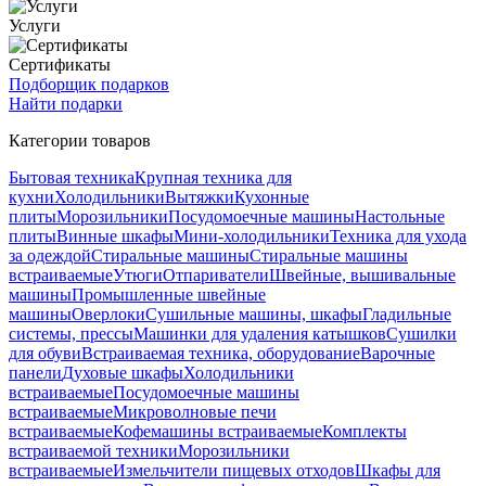
Услуги
Сертификаты
Подборщик подарков
Найти подарки
Категории товаров
Бытовая техника
Крупная техника для
кухни
Холодильники
Вытяжки
Кухонные
плиты
Морозильники
Посудомоечные машины
Настольные
плиты
Винные шкафы
Мини-холодильники
Техника для ухода
за одеждой
Стиральные машины
Стиральные машины
встраиваемые
Утюги
Отпариватели
Швейные, вышивальные
машины
Промышленные швейные
машины
Оверлоки
Сушильные машины, шкафы
Гладильные
системы, прессы
Машинки для удаления катышков
Сушилки
для обуви
Встраиваемая техника, оборудование
Варочные
панели
Духовые шкафы
Холодильники
встраиваемые
Посудомоечные машины
встраиваемые
Микроволновые печи
встраиваемые
Кофемашины встраиваемые
Комплекты
встраиваемой техники
Морозильники
встраиваемые
Измельчители пищевых отходов
Шкафы для