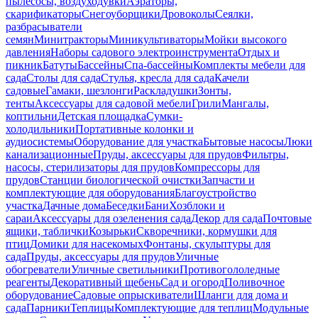
пылесосы, воздуходувки
Аэраторы,
скарификаторы
Снегоуборщики
Дровоколы
Сеялки,
разбрасыватели
семян
Минитракторы
Миникультиваторы
Мойки высокого
давления
Наборы садового электроинструмента
Отдых и
пикник
Батуты
Бассейны
Спа-бассейны
Комплекты мебели для
сада
Столы для сада
Стулья, кресла для сада
Качели
садовые
Гамаки, шезлонги
Раскладушки
Зонты,
тенты
Аксессуары для садовой мебели
Грили
Мангалы,
коптильни
Детская площадка
Сумки-
холодильники
Портативные колонки и
аудиосистемы
Оборудование для участка
Бытовые насосы
Люки
канализационные
Пруды, аксессуары для прудов
Фильтры,
насосы, стерилизаторы для прудов
Компрессоры для
прудов
Станции биологической очистки
Запчасти и
комплектующие для оборудования
Благоустройство
участка
Дачные дома
Беседки
Бани
Хозблоки и
сараи
Аксессуары для озеленения сада
Декор для сада
Почтовые
ящики, таблички
Козырьки
Скворечники, кормушки для
птиц
Домики для насекомых
Фонтаны, скульптуры для
сада
Пруды, аксессуары для прудов
Уличные
обогреватели
Уличные светильники
Противогололедные
реагенты
Декоративный щебень
Сад и огород
Поливочное
оборудование
Садовые опрыскиватели
Шланги для дома и
сада
Парники
Теплицы
Комплектующие для теплиц
Модульные