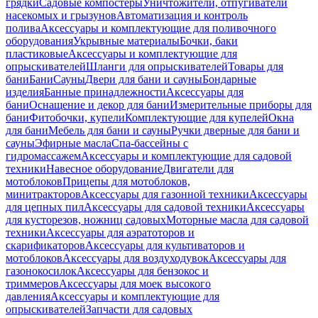
грядки
Садовые компостеры
Уничтожители, отпугиватели
насекомых и грызунов
Автоматизация и контроль
полива
Аксессуары и комплектующие для поливочного
оборудования
Укрывные материалы
Бочки, баки
пластиковые
Аксессуары и комплектующие для
опрыскивателей
Шланги для опрыскивателей
Товары для
бани
Бани
Сауны
Двери для бани и сауны
Бондарные
изделия
Банные принадлежности
Аксессуары для
бани
Оснащение и декор для бани
Измерительные приборы для
бани
Фитобочки, купели
Комплектующие для купелей
Окна
для бани
Мебель для бани и сауны
Ручки дверные для бани и
сауны
Эфирные масла
Спа-бассейны с
гидромассажем
Аксессуары и комплектующие для садовой
техники
Навесное оборудование
Двигатели для
мотоблоков
Прицепы для мотоблоков,
минитракторов
Аксессуары для газонной техники
Аксессуары
для цепных пил
Аксессуары для садовой техники
Аксессуары
для кусторезов, ножниц садовых
Моторные масла для садовой
техники
Аксессуары для аэратоторов и
скарификаторов
Аксессуары для культиваторов и
мотоблоков
Аксессуары для воздуходувок
Аксессуары для
газонокосилок
Аксессуары для бензокос и
триммеров
Аксессуары для моек высокого
давления
Аксессуары и комплектующие для
опрыскивателей
Запчасти для садовых