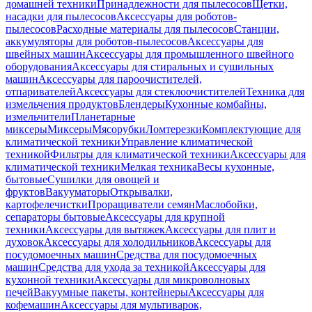
домашней техники
Принадлежности для пылесосов
Щетки,
насадки для пылесосов
Аксессуары для роботов-
пылесосов
Расходные материалы для пылесосов
Станции,
аккумуляторы для роботов-пылесосов
Аксессуары для
швейных машин
Аксессуары для промышленного швейного
оборудования
Аксессуары для стиральных и сушильных
машин
Аксессуары для пароочистителей,
отпаривателей
Аксессуары для стеклоочистителей
Техника для
измельчения продуктов
Блендеры
Кухонные комбайны,
измельчители
Планетарные
миксеры
Миксеры
Мясорубки
Ломтерезки
Комплектующие для
климатической техники
Управление климатической
техникой
Фильтры для климатической техники
Аксессуары для
климатической техники
Мелкая техника
Весы кухонные,
бытовые
Сушилки для овощей и
фруктов
Вакууматоры
Открывалки,
картофелечистки
Проращиватели семян
Маслобойки,
сепараторы бытовые
Аксессуары для крупной
техники
Аксессуары для вытяжек
Аксессуары для плит и
духовок
Аксессуары для холодильников
Аксессуары для
посудомоечных машин
Средства для посудомоечных
машин
Средства для ухода за техникой
Аксессуары для
кухонной техники
Аксессуары для микроволновых
печей
Вакуумные пакеты, контейнеры
Аксессуары для
кофемашин
Аксессуары для мультиварок,