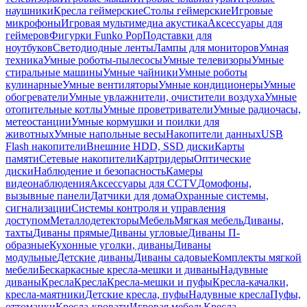
наушники
Кресла геймерские
Столы геймерские
Игровые
микрофоны
Игровая мультимедиа акустика
Аксессуары для
геймеров
Фигурки Funko Pop
Подставки для
ноутбуков
Светодиодные ленты
Лампы для мониторов
Умная
техника
Умные роботы-пылесосы
Умные телевизоры
Умные
стиральные машины
Умные чайники
Умные роботы
кулинарные
Умные вентиляторы
Умные кондиционеры
Умные
обогреватели
Умные увлажнители, очистители воздуха
Умные
отопительные котлы
Умные проветриватели
Умные радиочасы,
метеостанции
Умные кормушки и поилки для
животных
Умные напольные весы
Накопители данных
USB
Flash накопители
Внешние HDD, SSD диски
Карты
памяти
Сетевые накопители
Картридеры
Оптические
диски
Наблюдение и безопасность
Камеры
видеонаблюдения
Аксессуары для CCTV
Домофоны,
вызывные панели
Датчики для дома
Охранные системы,
сигнализации
Системы контроля и управления
доступом
Металлодетекторы
Мебель
Мягкая мебель
Диваны,
тахты
Диваны прямые
Диваны угловые
Диваны П-
образные
Кухонные уголки, диваны
Диваны
модульные
Детские диваны
Диваны садовые
Комплекты мягкой
мебели
Бескаркасные кресла-мешки и диваны
Надувные
диваны
Кресла
Кресла
Кресла-мешки и пуфы
Кресла-качалки,
кресла-маятники
Детские кресла, пуфы
Надувные кресла
Пуфы,
оттоманки
Кресла-кровати
Игровая мебель
Кресла