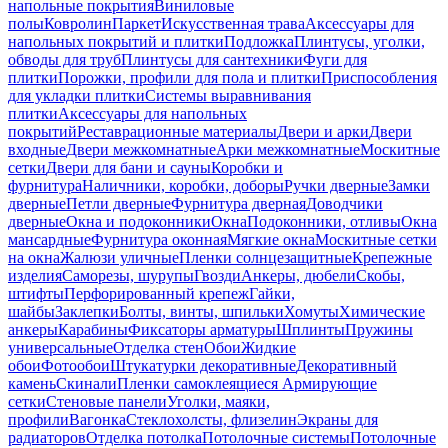
напольные покрытия
Виниловые
полы
Ковролин
Паркет
Искусственная трава
Аксессуары для
напольных покрытий и плитки
Подложка
Плинтусы, уголки,
обводы для труб
Плинтусы для сантехники
Фуги для
плитки
Порожки, профили для пола и плитки
Приспособления
для укладки плитки
Системы выравнивания
плитки
Аксессуары для напольных
покрытий
Реставрационные материалы
Двери и арки
Двери
входные
Двери межкомнатные
Арки межкомнатные
Москитные
сетки
Двери для бани и сауны
Коробки и
фурнитура
Наличники, коробки, доборы
Ручки дверные
Замки
дверные
Петли дверные
Фурнитура дверная
Доводчики
дверные
Окна и подоконники
Окна
Подоконники, отливы
Окна
мансардные
Фурнитура оконная
Мягкие окна
Москитные сетки
на окна
Жалюзи уличные
Пленки солнцезащитные
Крепежные
изделия
Саморезы, шурупы
Гвозди
Анкеры, дюбели
Скобы,
штифты
Перфорированный крепеж
Гайки,
шайбы
Заклепки
Болты, винты, шпильки
Хомуты
Химические
анкеры
Карабины
Фиксаторы арматуры
Шплинты
Пружины
универсальные
Отделка стен
Обои
Жидкие
обои
Фотообои
Штукатурки декоративные
Декоративный
камень
Скинали
Пленки самоклеящиеся
Армирующие
сетки
Стеновые панели
Уголки, маяки,
профили
Вагонка
Стеклохолсты, флизелин
Экраны для
радиаторов
Отделка потолка
Потолочные системы
Потолочные