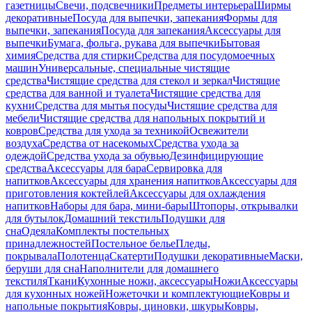
газетницы
Свечи, подсвечники
Предметы интерьера
Ширмы
декоративные
Посуда для выпечки, запекания
Формы для
выпечки, запекания
Посуда для запекания
Аксессуары для
выпечки
Бумага, фольга, рукава для выпечки
Бытовая
химия
Средства для стирки
Средства для посудомоечных
машин
Универсальные, специальные чистящие
средства
Чистящие средства для стекол и зеркал
Чистящие
средства для ванной и туалета
Чистящие средства для
кухни
Средства для мытья посуды
Чистящие средства для
мебели
Чистящие средства для напольных покрытий и
ковров
Средства для ухода за техникой
Освежители
воздуха
Средства от насекомых
Средства ухода за
одеждой
Средства ухода за обувью
Дезинфицирующие
средства
Аксессуары для бара
Сервировка для
напитков
Аксессуары для хранения напитков
Аксессуары для
приготовления коктейлей
Аксессуары для охлаждения
напитков
Наборы для бара, мини-бары
Штопоры, открывалки
для бутылок
Домашний текстиль
Подушки для
сна
Одеяла
Комплекты постельных
принадлежностей
Постельное белье
Пледы,
покрывала
Полотенца
Скатерти
Подушки декоративные
Маски,
беруши для сна
Наполнители для домашнего
текстиля
Ткани
Кухонные ножи, аксессуары
Ножи
Аксессуары
для кухонных ножей
Ножеточки и комплектующие
Ковры и
напольные покрытия
Ковры, циновки, шкуры
Ковры,