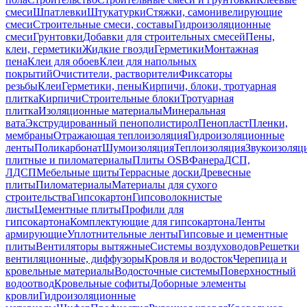
смеси
Шпатлевки
Штукатурки
Стяжки, самонивелирующие
смеси
Строительные смеси, составы
Гидроизоляционные
смеси
Грунтовки
Добавки для строительных смесей
Пены,
клеи, герметики
Жидкие гвозди
Герметики
Монтажная
пена
Клеи для обоев
Клеи для напольных
покрытий
Очистители, растворители
Фиксаторы
резьбы
Клеи
Герметики, пены
Кирпичи, блоки, тротуарная
плитка
Кирпичи
Строительные блоки
Тротуарная
плитка
Изоляционные материалы
Минеральная
вата
Экструдированный пенополистирол
Пенопласт
Пленки,
мембраны
Отражающая теплоизоляция
Гидроизоляционные
ленты
Поликарбонат
Шумоизоляция
Теплоизоляция
Звукоизоляц
плитные и пиломатериалы
Плиты OSB
Фанера
ДСП,
ЛДСП
Мебельные щиты
Террасные доски
Древесные
плиты
Пиломатериалы
Материалы для сухого
строительства
Гипсокартон
Гипсоволокнистые
листы
Цементные плиты
Профили для
гипсокартона
Комплектующие для гипсокартона
Ленты
армирующие
Уплотнительные ленты
Гипсовые и цементные
плиты
Вентиляторы вытяжные
Системы воздуховодов
Решетки
вентиляционные, диффузоры
Кровля и водосток
Черепица и
кровельные материалы
Водосточные системы
Поверхностный
водоотвод
Кровельные софиты
Доборные элементы
кровли
Гидроизоляционные