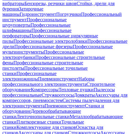
вибраторы
Бензорезы, резчики швов
Стойки, дрели для
бурения
Затирочные
машины
Гидроинструмент
Погрузчики
Профессиональный
инструмент
Профессиональные
шуруповерты
Профессиональные
шлифмашины
Профессиональные
перфораторы
Профессиональные циркулярные
пилы
Профессиональные электролобзики
Профессиональные
дрели
Профессиональные фрезеры
Профессиональные
мультиинструменты
Профессиональные
электрорубанки
Профессиональные строительные
фены
Профессиональные строительные
пистолеты
Профессиональные точильные
станки
Профессиональные
электроножницы
Пневмоинструмент
Наборы
профессионального электроинструмента
Строительное
оборудование
Компрессоры
Тепловые пушки
Пылесосы
профессиональные
Стружкоотсосы
Домкраты
Аксессуары для
компрессоров, пневмосистем
Системы пылеудаления для
электроинструмента
Пневмоинструмент
Станки и
оборудование
Деревообрабатывающие
станки
Ленточнопильные станки
Металлообрабатывающие
станки
Плиткорезные станки
Точильные
станки
Комплектующие для станков
Оснастка для
станков
Аксессуары для станков
Стружкоотсосы
Аксессуары