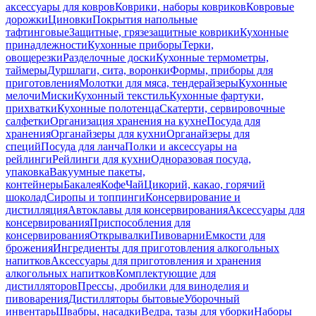
аксессуары для ковров
Коврики, наборы ковриков
Ковровые
дорожки
Циновки
Покрытия напольные
тафтинговые
Защитные, грязезащитные коврики
Кухонные
принадлежности
Кухонные приборы
Терки,
овощерезки
Разделочные доски
Кухонные термометры,
таймеры
Дуршлаги, сита, воронки
Формы, приборы для
приготовления
Молотки для мяса, тендерайзеры
Кухонные
мелочи
Миски
Кухонный текстиль
Кухонные фартуки,
прихватки
Кухонные полотенца
Скатерти, сервировочные
салфетки
Организация хранения на кухне
Посуда для
хранения
Органайзеры для кухни
Органайзеры для
специй
Посуда для ланча
Полки и аксессуары на
рейлинги
Рейлинги для кухни
Одноразовая посуда,
упаковка
Вакуумные пакеты,
контейнеры
Бакалея
Кофе
Чай
Цикорий, какао, горячий
шоколад
Сиропы и топпинги
Консервирование и
дистилляция
Автоклавы для консервирования
Аксессуары для
консервирования
Приспособления для
консервирования
Открывалки
Пивоварни
Емкости для
брожения
Ингредиенты для приготовления алкогольных
напитков
Аксессуары для приготовления и хранения
алкогольных напитков
Комплектующие для
дистилляторов
Прессы, дробилки для виноделия и
пивоварения
Дистилляторы бытовые
Уборочный
инвентарь
Швабры, насадки
Ведра, тазы для уборки
Наборы