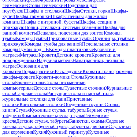
геймерские
Столы геймерские
Подставки для
ноутбуков
Шкафы и стеллажи
Шкафы
Стенки, горки
Шкафы-
купе
Шкафы-гармошки
Шкафы-пеналы для жилой
комнаты
Шкафы с витриной, буфеты
Шкафы, секции в
прихожую
Полки, стеллажи, системы хранения
Шкафы для
ванной комнаты
Вешалки, подставки для зонтов
Комоды,
тумбы
Комоды
Тумбы
Прикроватные тумбы
Обувницы, тумбы в
прихожую
Комоды, тумбы для ванной
Пеленальные столики,
комоды
Тумбы под ТВ
Комоды пластиковые
Кровати и
матрасы
Матрасы
Кровати
Детские кровати
Кроватки для
новорожденных
Надувная мебель
Наматрасники, чехлы на
матрас
Основания для
кроватей
Подматрасники
Раскладушки
Кровати-трансформеры,
шкафы-кровати
Кровати-домики
Столы
Кухонные
столы
Барные столы
Столы письменные,
компьютерные
Детские столы
Туалетные столики
Журнальные
столы
Садовые столы
Растущие столы и парты
Столы,
журнальные столики для бани
Приставные
столики
Консольные столики
Обеденные группы
Столы-
книги
Стулья
Кухонные стулья, табуреты
Барные стулья,
табуреты
Компьютерные кресла, стулья
Геймерские
кресла
Детские стулья, табуреты
Банкетки, скамьи
Садовые
кресла, стулья, табуреты
Стулья, табуреты для бани
Стульчики
для кормления
Кухня
Кухонный гарнитур
Кухонные