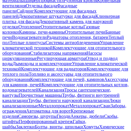
материалы
Шифер
Профнастил
Рулонная кровля
Кровельная
вентиляция
Отделка фасада
Фасадные
панели
Сайдинг
Комплектующие для фасадных
панелей
Декоративные штукатурки для фасада
Клинкерная
плитка для фасада
Декоративный камень для наружной
отделки
Отопление
Отопительные котлы
Газовые
колонки
Камины, печи-камины
Отопительные печи
Банные
печи
Водонагреватели
Радиаторы отопления, батареи
Теплый
пол
Теплые плинтусы
Системы антиобледенения
Управление
климатической техникой
Комплектующие для отопительного
оборудования
Стабилизаторы напряжения
Насосы
циркуляционные
Регулирующая арматура
Отвод и подвод
воды
Дымоходы и комплектующие
Управление климатической
техникой
Комплектующие для радиаторов
Комплектующие для
теплого пола
Топливо и аксессуары для отопительного
оборудования
Комплектующие для печей, каминов
Аксессуары
для каминов, печей
Комплектующие для отопительных котлов,
водонагревателей
Канализация
Тросы сантехнические,
вантузы
Прочистные машины
Трубы, фитинги внутренней
канализации
Трубы, фитинги наружной канализации
Люки
канализационные
Металлопрокат
Металлопрокат
Сваи
Заборы,
ограждения
Автоматика для ворот
Крепежные
изделия
Саморезы, шурупы
Гвозди
Анкеры, дюбели
Скобы,
штифты
Перфорированный крепеж
Гайки,
шайбы
Заклепки
Болты, винты, шпильки
Хомуты
Химические