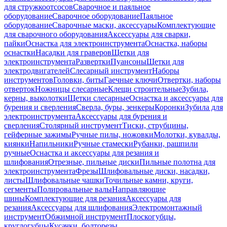
для стружкоотсосов
Сварочное и паяльное
оборудование
Сварочное оборудование
Паяльное
оборудование
Сварочные маски, аксессуары
Комплектующие
для сварочного оборудования
Аксессуары для сварки,
пайки
Оснастка для электроинструмента
Оснастка, наборы
оснастки
Насадки для граверов
Щетки для
электроинструмента
Развертки
Пуансоны
Щетки для
электродвигателей
Слесарный инструмент
Наборы
инструментов
Головки, биты
Гаечные ключи
Отвертки, наборы
отверток
Ножницы слесарные
Клещи строительные
Зубила,
керны, выколотки
Щетки слесарные
Оснастка и аксессуары для
бурения и сверления
Сверла, буры, зенкеры
Коронки
Зубила для
электроинструмента
Аксессуары для бурения и
сверления
Столярный инструмент
Тиски, струбцины,
гейферные зажимы
Ручные пилы, ножовки
Молотки, кувалды,
киянки
Напильники
Ручные стамески
Рубанки, рашпили
ручные
Оснастка и аксессуары для резания и
шлифования
Отрезные, пильные диски
Пильные полотна для
электроинструмента
Фрезы
Шлифовальные диски, насадки,
листы
Шлифовальные чашки
Точильные камни, круги,
сегменты
Полировальные валы
Направляющие
шины
Комплектующие для резания
Аксессуары для
резания
Аксессуары для шлифования
Электромонтажный
инструмент
Обжимной инструмент
Плоскогубцы,
круглогубцы
Кусачки, болторезы,