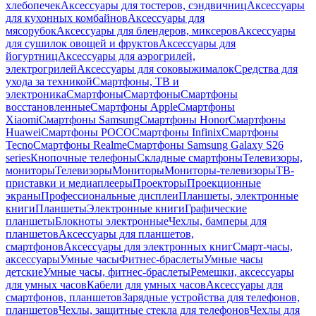
хлебопечек
Аксессуары для тостеров, сэндвичниц
Аксессуары
для кухонных комбайнов
Аксессуары для
мясорубок
Аксессуары для блендеров, миксеров
Аксессуары
для сушилок овощей и фруктов
Аксессуары для
йогуртниц
Аксессуары для аэрогрилей,
электрогрилей
Аксессуары для соковыжималок
Средства для
ухода за техникой
Смартфоны, ТВ и
электроника
Смартфоны
Смартфоны
Смартфоны
восстановленные
Смартфоны Apple
Смартфоны
Xiaomi
Смартфоны Samsung
Смартфоны Honor
Смартфоны
Huawei
Смартфоны POCO
Смартфоны Infinix
Смартфоны
Tecno
Смартфоны Realme
Смартфоны Samsung Galaxy S26
series
Кнопочные телефоны
Складные смартфоны
Телевизоры,
мониторы
Телевизоры
Мониторы
Мониторы-телевизоры
ТВ-
приставки и медиаплееры
Проекторы
Проекционные
экраны
Профессиональные дисплеи
Планшеты, электронные
книги
Планшеты
Электронные книги
Графические
планшеты
Блокноты электронные
Чехлы, бамперы для
планшетов
Аксессуары для планшетов,
смартфонов
Аксессуары для электронных книг
Смарт-часы,
аксессуары
Умные часы
Фитнес-браслеты
Умные часы
детские
Умные часы, фитнес-браслеты
Ремешки, аксессуары
для умных часов
Кабели для умных часов
Аксессуары для
смартфонов, планшетов
Зарядные устройства для телефонов,
планшетов
Чехлы, защитные стекла для телефонов
Чехлы для