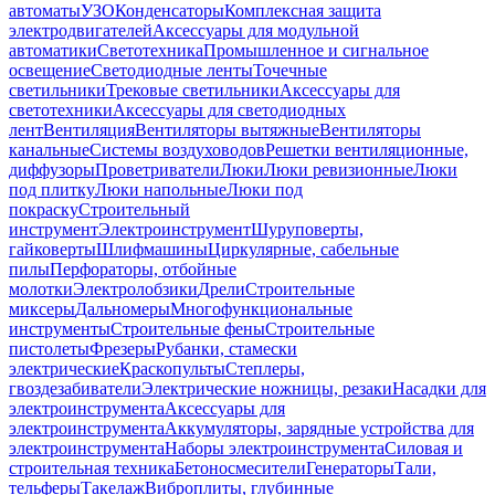
автоматы
УЗО
Конденсаторы
Комплексная защита
электродвигателей
Аксессуары для модульной
автоматики
Светотехника
Промышленное и сигнальное
освещение
Светодиодные ленты
Точечные
светильники
Трековые светильники
Аксессуары для
светотехники
Аксессуары для светодиодных
лент
Вентиляция
Вентиляторы вытяжные
Вентиляторы
канальные
Системы воздуховодов
Решетки вентиляционные,
диффузоры
Проветриватели
Люки
Люки ревизионные
Люки
под плитку
Люки напольные
Люки под
покраску
Строительный
инструмент
Электроинструмент
Шуруповерты,
гайковерты
Шлифмашины
Циркулярные, сабельные
пилы
Перфораторы, отбойные
молотки
Электролобзики
Дрели
Строительные
миксеры
Дальномеры
Многофункциональные
инструменты
Строительные фены
Строительные
пистолеты
Фрезеры
Рубанки, стамески
электрические
Краскопульты
Степлеры,
гвоздезабиватели
Электрические ножницы, резаки
Насадки для
электроинструмента
Аксессуары для
электроинструмента
Аккумуляторы, зарядные устройства для
электроинструмента
Наборы электроинструмента
Силовая и
строительная техника
Бетоносмесители
Генераторы
Тали,
тельферы
Такелаж
Виброплиты, глубинные