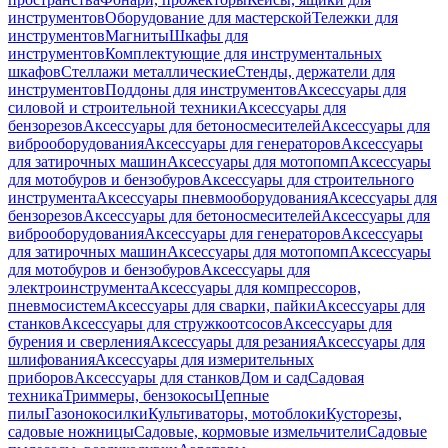
инструментов
Оборудование для мастерской
Тележки для
инструментов
Магниты
Шкафы для
инструментов
Комплектующие для инструментальных
шкафов
Стеллажи металлические
Стенды, держатели для
инструментов
Поддоны для инструментов
Аксессуары для
силовой и строительной техники
Аксессуары для
бензорезов
Аксессуары для бетоносмесителей
Аксессуары для
виброоборудования
Аксессуары для генераторов
Аксессуары
для затирочных машин
Аксессуары для мотопомп
Аксессуары
для мотобуров и бензобуров
Аксессуары для строительного
инструмента
Аксессуары пневмооборудования
Аксессуары для
бензорезов
Аксессуары для бетоносмесителей
Аксессуары для
виброоборудования
Аксессуары для генераторов
Аксессуары
для затирочных машин
Аксессуары для мотопомп
Аксессуары
для мотобуров и бензобуров
Аксессуары для
электроинструмента
Аксессуары для компрессоров,
пневмосистем
Аксессуары для сварки, пайки
Аксессуары для
станков
Аксессуары для стружкоотсосов
Аксессуары для
бурения и сверления
Аксессуары для резания
Аксессуары для
шлифования
Аксессуары для измерительных
приборов
Аксессуары для станков
Дом и сад
Садовая
техника
Триммеры, бензокосы
Цепные
пилы
Газонокосилки
Культиваторы, мотоблоки
Кусторезы,
садовые ножницы
Садовые, кормовые измельчители
Садовые