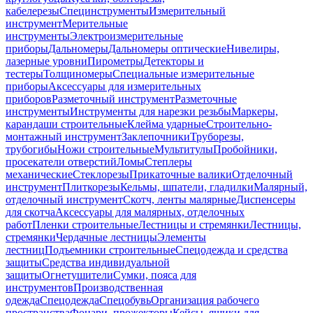
кабелерезы
Специнструменты
Измерительный
инструмент
Мерительные
инструменты
Электроизмерительные
приборы
Дальномеры
Дальномеры оптические
Нивелиры,
лазерные уровни
Пирометры
Детекторы и
тестеры
Толщиномеры
Специальные измерительные
приборы
Аксессуары для измерительных
приборов
Разметочный инструмент
Разметочные
инструменты
Инструменты для нарезки резьбы
Маркеры,
карандаши строительные
Клейма ударные
Строительно-
монтажный инструмент
Заклепочники
Труборезы,
трубогибы
Ножи строительные
Мультитулы
Пробойники,
просекатели отверстий
Ломы
Степлеры
механические
Стеклорезы
Прикаточные валики
Отделочный
инструмент
Плиткорезы
Кельмы, шпатели, гладилки
Малярный,
отделочный инструмент
Скотч, ленты малярные
Диспенсеры
для скотча
Аксессуары для малярных, отделочных
работ
Пленки строительные
Лестницы и стремянки
Лестницы,
стремянки
Чердачные лестницы
Элементы
лестниц
Подъемники строительные
Спецодежда и средства
защиты
Средства индивидуальной
защиты
Огнетушители
Сумки, пояса для
инструментов
Производственная
одежда
Спецодежда
Спецобувь
Организация рабочего
пространства
Фонари, прожекторы
Кейсы, ящики для