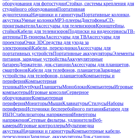
оборудования для фотостудии
Стойки, системы крепления для
студийного оборудования
Портативная
аудиотехника
Наушники и гарнитуры
Портативные колонки,
акустика
Умные колонки
MP3-плееры
Диктофоны
CD-
проигрыватели
Аксессуары для телевизоров
Кронштейны,
стойки
Кабели для телевизоров
Подписки на видеосервисы
ТВ-
антенны
ТВ-тюнеры
Аксессуары для ТВ
Аксессуары для
проектора
Очки 3D
Средства для ухода за
электроникой
Кабели, переходники
Аксессуары для
портативных устройств
Портативные аккумуляторы
Элементы
питания, зарядные устройства
Аккумуляторные
батареи
Держатели, док-станции
Аксессуары для планшетов,
смартфонов
Кабели для телефонов, планшетов
Зарядные
устройства для телефонов, планшетов
Компьютеры и
периферия
Компьютерная
техника
Ноутбуки
Планшеты
Моноблоки
Компьютеры
Игровые
компьютеры
Игровые консоли
Серверное
оборудование
Компьютерная
периферия
Мониторы
Мыши
Клавиатуры
Стилусы
Наборы
периферии
Источники бесперебойного питания
Батареи для
ИБП
Стабилизаторы напряжения
Инверторы
напряжения
Сетевые фильтры, удлинители
Веб-
камеры
Игровые контроллеры
Мультимедиа
акустика
Наушники и гарнитуры
Компьютерные кабели,
переходники
Зарядные, аккумуляторы
Док-станции,