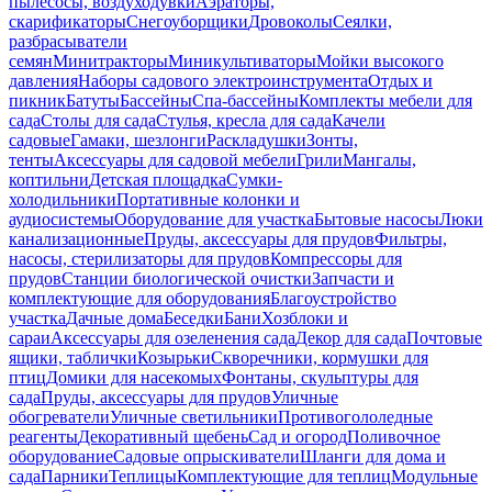
пылесосы, воздуходувки
Аэраторы,
скарификаторы
Снегоуборщики
Дровоколы
Сеялки,
разбрасыватели
семян
Минитракторы
Миникультиваторы
Мойки высокого
давления
Наборы садового электроинструмента
Отдых и
пикник
Батуты
Бассейны
Спа-бассейны
Комплекты мебели для
сада
Столы для сада
Стулья, кресла для сада
Качели
садовые
Гамаки, шезлонги
Раскладушки
Зонты,
тенты
Аксессуары для садовой мебели
Грили
Мангалы,
коптильни
Детская площадка
Сумки-
холодильники
Портативные колонки и
аудиосистемы
Оборудование для участка
Бытовые насосы
Люки
канализационные
Пруды, аксессуары для прудов
Фильтры,
насосы, стерилизаторы для прудов
Компрессоры для
прудов
Станции биологической очистки
Запчасти и
комплектующие для оборудования
Благоустройство
участка
Дачные дома
Беседки
Бани
Хозблоки и
сараи
Аксессуары для озеленения сада
Декор для сада
Почтовые
ящики, таблички
Козырьки
Скворечники, кормушки для
птиц
Домики для насекомых
Фонтаны, скульптуры для
сада
Пруды, аксессуары для прудов
Уличные
обогреватели
Уличные светильники
Противогололедные
реагенты
Декоративный щебень
Сад и огород
Поливочное
оборудование
Садовые опрыскиватели
Шланги для дома и
сада
Парники
Теплицы
Комплектующие для теплиц
Модульные