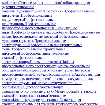
вибраторы
Бензорезы, резчики швов
Стойки, дрели для
бурения
Затирочные
машины
Гидроинструмент
Погрузчики
Профессиональный
инструмент
Профессиональные
шуруповерты
Профессиональные
шлифмашины
Профессиональные
перфораторы
Профессиональные циркулярные
пилы
Профессиональные электролобзики
Профессиональные
дрели
Профессиональные фрезеры
Профессиональные
мультиинструменты
Профессиональные
электрорубанки
Профессиональные строительные
фены
Профессиональные строительные
пистолеты
Профессиональные точильные
станки
Профессиональные
электроножницы
Пневмоинструмент
Наборы
профессионального электроинструмента
Строительное
оборудование
Компрессоры
Тепловые пушки
Пылесосы
профессиональные
Стружкоотсосы
Домкраты
Аксессуары для
компрессоров, пневмосистем
Системы пылеудаления для
электроинструмента
Пневмоинструмент
Станки и
оборудование
Деревообрабатывающие
станки
Ленточнопильные станки
Металлообрабатывающие
станки
Плиткорезные станки
Точильные
станки
Комплектующие для станков
Оснастка для
станков
Аксессуары для станков
Стружкоотсосы
Аксессуары