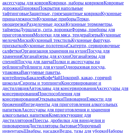
аксессуары для ковров
Коврики, наборы ковриков
Ковровые
дорожки
Циновки
Покрытия напольные
тафтинговые
Защитные, грязезащитные коврики
Кухонные
принадлежности
Кухонные приборы
Терки,
овощерезки
Разделочные доски
Кухонные термометры,
таймеры
Дуршлаги, сита, воронки
Формы, приборы для
приготовления
Молотки для мяса, тендерайзеры
Кухонные
мелочи
Миски
Кухонный текстиль
Кухонные фартуки,
прихватки
Кухонные полотенца
Скатерти, сервировочные
салфетки
Организация хранения на кухне
Посуда для
хранения
Органайзеры для кухни
Органайзеры для
специй
Посуда для ланча
Полки и аксессуары на
рейлинги
Рейлинги для кухни
Одноразовая посуда,
упаковка
Вакуумные пакеты,
контейнеры
Бакалея
Кофе
Чай
Цикорий, какао, горячий
шоколад
Сиропы и топпинги
Консервирование и
дистилляция
Автоклавы для консервирования
Аксессуары для
консервирования
Приспособления для
консервирования
Открывалки
Пивоварни
Емкости для
брожения
Ингредиенты для приготовления алкогольных
напитков
Аксессуары для приготовления и хранения
алкогольных напитков
Комплектующие для
дистилляторов
Прессы, дробилки для виноделия и
пивоварения
Дистилляторы бытовые
Уборочный
инвентарь
Швабры, насадки
Ведра, тазы для уборки
Наборы