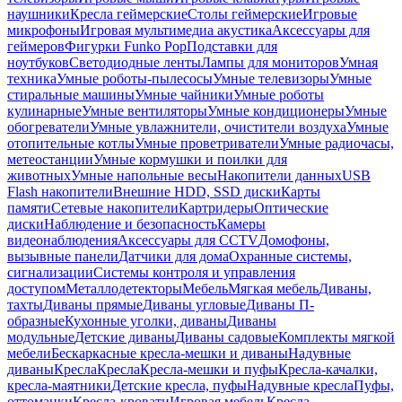
наушники
Кресла геймерские
Столы геймерские
Игровые
микрофоны
Игровая мультимедиа акустика
Аксессуары для
геймеров
Фигурки Funko Pop
Подставки для
ноутбуков
Светодиодные ленты
Лампы для мониторов
Умная
техника
Умные роботы-пылесосы
Умные телевизоры
Умные
стиральные машины
Умные чайники
Умные роботы
кулинарные
Умные вентиляторы
Умные кондиционеры
Умные
обогреватели
Умные увлажнители, очистители воздуха
Умные
отопительные котлы
Умные проветриватели
Умные радиочасы,
метеостанции
Умные кормушки и поилки для
животных
Умные напольные весы
Накопители данных
USB
Flash накопители
Внешние HDD, SSD диски
Карты
памяти
Сетевые накопители
Картридеры
Оптические
диски
Наблюдение и безопасность
Камеры
видеонаблюдения
Аксессуары для CCTV
Домофоны,
вызывные панели
Датчики для дома
Охранные системы,
сигнализации
Системы контроля и управления
доступом
Металлодетекторы
Мебель
Мягкая мебель
Диваны,
тахты
Диваны прямые
Диваны угловые
Диваны П-
образные
Кухонные уголки, диваны
Диваны
модульные
Детские диваны
Диваны садовые
Комплекты мягкой
мебели
Бескаркасные кресла-мешки и диваны
Надувные
диваны
Кресла
Кресла
Кресла-мешки и пуфы
Кресла-качалки,
кресла-маятники
Детские кресла, пуфы
Надувные кресла
Пуфы,
оттоманки
Кресла-кровати
Игровая мебель
Кресла