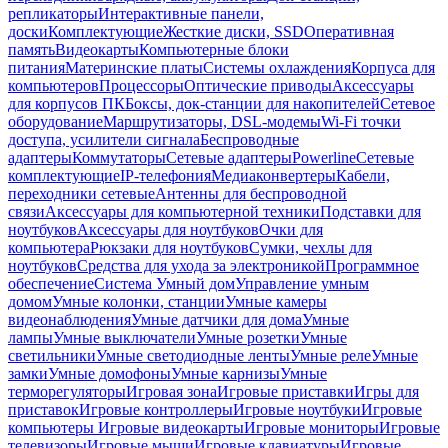
репликаторы
Интерактивные панели,
доски
Комплектующие
Жесткие диски, SSD
Оперативная
память
Видеокарты
Компьютерные блоки
питания
Материнские платы
Системы охлаждения
Корпуса для
компьютеров
Процессоры
Оптические приводы
Аксессуары
для корпусов ПК
Боксы, док-станции для накопителей
Сетевое
оборудование
Маршрутизаторы, DSL-модемы
Wi-Fi точки
доступа, усилители сигнала
Беспроводные
адаптеры
Коммутаторы
Сетевые адаптеры
Powerline
Сетевые
комплектующие
IP-телефония
Медиаконвертеры
Кабели,
переходники сетевые
Антенны для беспроводной
связи
Аксессуары для компьютерной техники
Подставки для
ноутбуков
Аксессуары для ноутбуков
Очки для
компьютера
Рюкзаки для ноутбуков
Сумки, чехлы для
ноутбуков
Средства для ухода за электроникой
Программное
обеспечение
Система Умный дом
Управление умным
домом
Умные колонки, станции
Умные камеры
видеонаблюдения
Умные датчики для дома
Умные
лампы
Умные выключатели
Умные розетки
Умные
светильники
Умные светодиодные ленты
Умные реле
Умные
замки
Умные домофоны
Умные карнизы
Умные
терморегуляторы
Игровая зона
Игровые приставки
Игры для
приставок
Игровые контроллеры
Игровые ноутбуки
Игровые
компьютеры
Игровые видеокарты
Игровые мониторы
Игровые
телевизоры
Игровые мыши
Игровые клавиатуры
Игровые