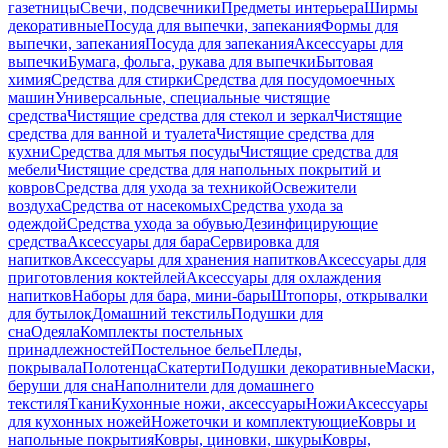
газетницы
Свечи, подсвечники
Предметы интерьера
Ширмы
декоративные
Посуда для выпечки, запекания
Формы для
выпечки, запекания
Посуда для запекания
Аксессуары для
выпечки
Бумага, фольга, рукава для выпечки
Бытовая
химия
Средства для стирки
Средства для посудомоечных
машин
Универсальные, специальные чистящие
средства
Чистящие средства для стекол и зеркал
Чистящие
средства для ванной и туалета
Чистящие средства для
кухни
Средства для мытья посуды
Чистящие средства для
мебели
Чистящие средства для напольных покрытий и
ковров
Средства для ухода за техникой
Освежители
воздуха
Средства от насекомых
Средства ухода за
одеждой
Средства ухода за обувью
Дезинфицирующие
средства
Аксессуары для бара
Сервировка для
напитков
Аксессуары для хранения напитков
Аксессуары для
приготовления коктейлей
Аксессуары для охлаждения
напитков
Наборы для бара, мини-бары
Штопоры, открывалки
для бутылок
Домашний текстиль
Подушки для
сна
Одеяла
Комплекты постельных
принадлежностей
Постельное белье
Пледы,
покрывала
Полотенца
Скатерти
Подушки декоративные
Маски,
беруши для сна
Наполнители для домашнего
текстиля
Ткани
Кухонные ножи, аксессуары
Ножи
Аксессуары
для кухонных ножей
Ножеточки и комплектующие
Ковры и
напольные покрытия
Ковры, циновки, шкуры
Ковры,