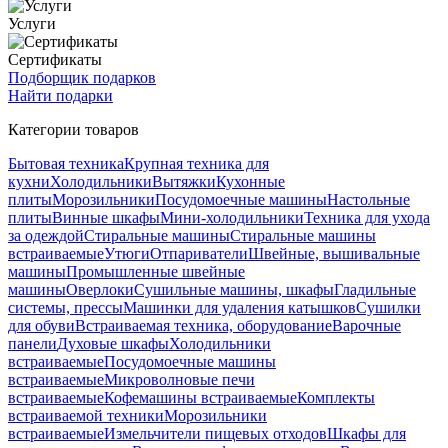
Услуги
Сертификаты
Подборщик подарков
Найти подарки
Категории товаров
Бытовая техника
Крупная техника для
кухни
Холодильники
Вытяжки
Кухонные
плиты
Морозильники
Посудомоечные машины
Настольные
плиты
Винные шкафы
Мини-холодильники
Техника для ухода
за одеждой
Стиральные машины
Стиральные машины
встраиваемые
Утюги
Отпариватели
Швейные, вышивальные
машины
Промышленные швейные
машины
Оверлоки
Сушильные машины, шкафы
Гладильные
системы, прессы
Машинки для удаления катышков
Сушилки
для обуви
Встраиваемая техника, оборудование
Варочные
панели
Духовые шкафы
Холодильники
встраиваемые
Посудомоечные машины
встраиваемые
Микроволновые печи
встраиваемые
Кофемашины встраиваемые
Комплекты
встраиваемой техники
Морозильники
встраиваемые
Измельчители пищевых отходов
Шкафы для