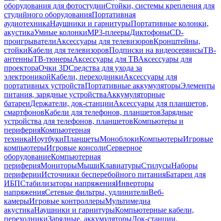
оборудования для фотостудии
Стойки, системы крепления для
студийного оборудования
Портативная
аудиотехника
Наушники и гарнитуры
Портативные колонки,
акустика
Умные колонки
MP3-плееры
Диктофоны
CD-
проигрыватели
Аксессуары для телевизоров
Кронштейны,
стойки
Кабели для телевизоров
Подписки на видеосервисы
ТВ-
антенны
ТВ-тюнеры
Аксессуары для ТВ
Аксессуары для
проектора
Очки 3D
Средства для ухода за
электроникой
Кабели, переходники
Аксессуары для
портативных устройств
Портативные аккумуляторы
Элементы
питания, зарядные устройства
Аккумуляторные
батареи
Держатели, док-станции
Аксессуары для планшетов,
смартфонов
Кабели для телефонов, планшетов
Зарядные
устройства для телефонов, планшетов
Компьютеры и
периферия
Компьютерная
техника
Ноутбуки
Планшеты
Моноблоки
Компьютеры
Игровые
компьютеры
Игровые консоли
Серверное
оборудование
Компьютерная
периферия
Мониторы
Мыши
Клавиатуры
Стилусы
Наборы
периферии
Источники бесперебойного питания
Батареи для
ИБП
Стабилизаторы напряжения
Инверторы
напряжения
Сетевые фильтры, удлинители
Веб-
камеры
Игровые контроллеры
Мультимедиа
акустика
Наушники и гарнитуры
Компьютерные кабели,
переходники
Зарядные, аккумуляторы
Док-станции,