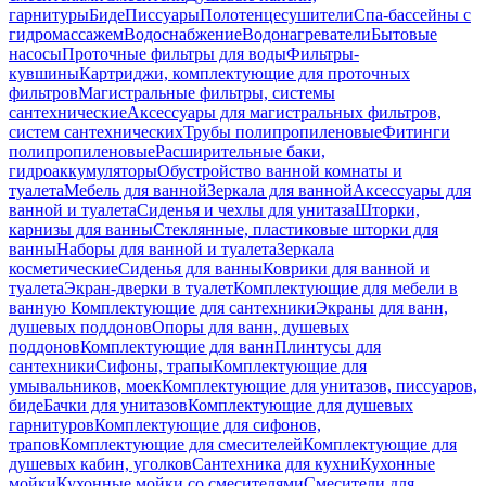
гарнитуры
Биде
Писсуары
Полотенцесушители
Спа-бассейны с
гидромассажем
Водоснабжение
Водонагреватели
Бытовые
насосы
Проточные фильтры для воды
Фильтры-
кувшины
Картриджи, комплектующие для проточных
фильтров
Магистральные фильтры, системы
сантехнические
Аксессуары для магистральных фильтров,
систем сантехнических
Трубы полипропиленовые
Фитинги
полипропиленовые
Расширительные баки,
гидроаккумуляторы
Обустройство ванной комнаты и
туалета
Мебель для ванной
Зеркала для ванной
Аксессуары для
ванной и туалета
Сиденья и чехлы для унитаза
Шторки,
карнизы для ванны
Стеклянные, пластиковые шторки для
ванны
Наборы для ванной и туалета
Зеркала
косметические
Сиденья для ванны
Коврики для ванной и
туалета
Экран-дверки в туалет
Комплектующие для мебели в
ванную
Комплектующие для сантехники
Экраны для ванн,
душевых поддонов
Опоры для ванн, душевых
поддонов
Комплектующие для ванн
Плинтусы для
сантехники
Сифоны, трапы
Комплектующие для
умывальников, моек
Комплектующие для унитазов, писсуаров,
биде
Бачки для унитазов
Комплектующие для душевых
гарнитуров
Комплектующие для сифонов,
трапов
Комплектующие для смесителей
Комплектующие для
душевых кабин, уголков
Сантехника для кухни
Кухонные
мойки
Кухонные мойки со смесителями
Смесители для