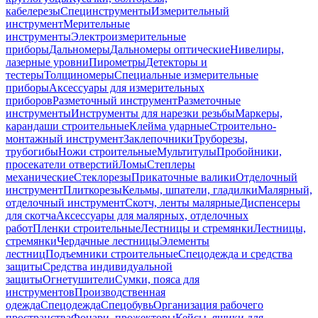
кабелерезы
Специнструменты
Измерительный
инструмент
Мерительные
инструменты
Электроизмерительные
приборы
Дальномеры
Дальномеры оптические
Нивелиры,
лазерные уровни
Пирометры
Детекторы и
тестеры
Толщиномеры
Специальные измерительные
приборы
Аксессуары для измерительных
приборов
Разметочный инструмент
Разметочные
инструменты
Инструменты для нарезки резьбы
Маркеры,
карандаши строительные
Клейма ударные
Строительно-
монтажный инструмент
Заклепочники
Труборезы,
трубогибы
Ножи строительные
Мультитулы
Пробойники,
просекатели отверстий
Ломы
Степлеры
механические
Стеклорезы
Прикаточные валики
Отделочный
инструмент
Плиткорезы
Кельмы, шпатели, гладилки
Малярный,
отделочный инструмент
Скотч, ленты малярные
Диспенсеры
для скотча
Аксессуары для малярных, отделочных
работ
Пленки строительные
Лестницы и стремянки
Лестницы,
стремянки
Чердачные лестницы
Элементы
лестниц
Подъемники строительные
Спецодежда и средства
защиты
Средства индивидуальной
защиты
Огнетушители
Сумки, пояса для
инструментов
Производственная
одежда
Спецодежда
Спецобувь
Организация рабочего
пространства
Фонари, прожекторы
Кейсы, ящики для