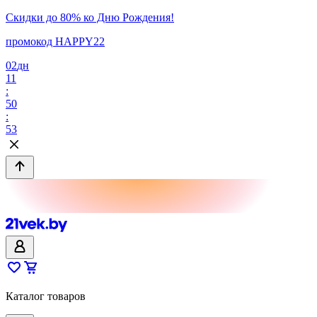
Скидки до 80% ко Дню Рождения!
промокод HAPPY22
02
дн
11
:
50
:
53
Каталог товаров