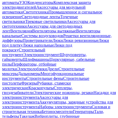
автоматы
УЗО
Конденсаторы
Комплексная защита
электродвигателей
Аксессуары для модульной
автоматики
Светотехника
Промышленное и сигнальное
освещение
Светодиодные ленты
Точечные
светильники
Трековые светильники
Аксессуары для
светотехники
Аксессуары для светодиодных
лент
Вентиляция
Вентиляторы вытяжные
Вентиляторы
канальные
Системы воздуховодов
Решетки вентиляционные,
диффузоры
Проветриватели
Люки
Люки ревизионные
Люки
под плитку
Люки напольные
Люки под
покраску
Строительный
инструмент
Электроинструмент
Шуруповерты,
гайковерты
Шлифмашины
Циркулярные, сабельные
пилы
Перфораторы, отбойные
молотки
Электролобзики
Дрели
Строительные
миксеры
Дальномеры
Многофункциональные
инструменты
Строительные фены
Строительные
пистолеты
Фрезеры
Рубанки, стамески
электрические
Краскопульты
Степлеры,
гвоздезабиватели
Электрические ножницы, резаки
Насадки для
электроинструмента
Аксессуары для
электроинструмента
Аккумуляторы, зарядные устройства для
электроинструмента
Наборы электроинструмента
Силовая и
строительная техника
Бетоносмесители
Генераторы
Тали,
тельферы
Такелаж
Виброплиты, глубинные