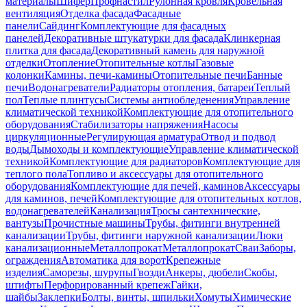
материалы
Шифер
Профнастил
Рулонная кровля
Кровельная
вентиляция
Отделка фасада
Фасадные
панели
Сайдинг
Комплектующие для фасадных
панелей
Декоративные штукатурки для фасада
Клинкерная
плитка для фасада
Декоративный камень для наружной
отделки
Отопление
Отопительные котлы
Газовые
колонки
Камины, печи-камины
Отопительные печи
Банные
печи
Водонагреватели
Радиаторы отопления, батареи
Теплый
пол
Теплые плинтусы
Системы антиобледенения
Управление
климатической техникой
Комплектующие для отопительного
оборудования
Стабилизаторы напряжения
Насосы
циркуляционные
Регулирующая арматура
Отвод и подвод
воды
Дымоходы и комплектующие
Управление климатической
техникой
Комплектующие для радиаторов
Комплектующие для
теплого пола
Топливо и аксессуары для отопительного
оборудования
Комплектующие для печей, каминов
Аксессуары
для каминов, печей
Комплектующие для отопительных котлов,
водонагревателей
Канализация
Тросы сантехнические,
вантузы
Прочистные машины
Трубы, фитинги внутренней
канализации
Трубы, фитинги наружной канализации
Люки
канализационные
Металлопрокат
Металлопрокат
Сваи
Заборы,
ограждения
Автоматика для ворот
Крепежные
изделия
Саморезы, шурупы
Гвозди
Анкеры, дюбели
Скобы,
штифты
Перфорированный крепеж
Гайки,
шайбы
Заклепки
Болты, винты, шпильки
Хомуты
Химические