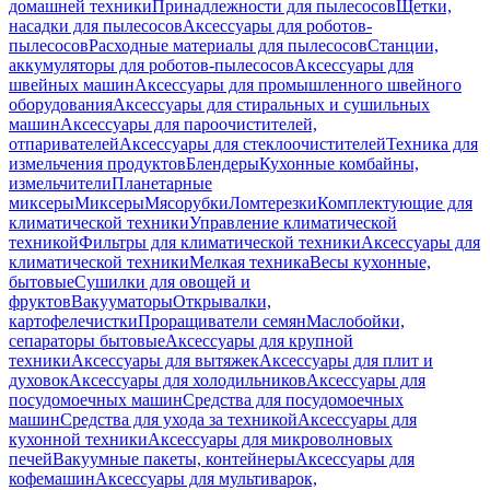
домашней техники
Принадлежности для пылесосов
Щетки,
насадки для пылесосов
Аксессуары для роботов-
пылесосов
Расходные материалы для пылесосов
Станции,
аккумуляторы для роботов-пылесосов
Аксессуары для
швейных машин
Аксессуары для промышленного швейного
оборудования
Аксессуары для стиральных и сушильных
машин
Аксессуары для пароочистителей,
отпаривателей
Аксессуары для стеклоочистителей
Техника для
измельчения продуктов
Блендеры
Кухонные комбайны,
измельчители
Планетарные
миксеры
Миксеры
Мясорубки
Ломтерезки
Комплектующие для
климатической техники
Управление климатической
техникой
Фильтры для климатической техники
Аксессуары для
климатической техники
Мелкая техника
Весы кухонные,
бытовые
Сушилки для овощей и
фруктов
Вакууматоры
Открывалки,
картофелечистки
Проращиватели семян
Маслобойки,
сепараторы бытовые
Аксессуары для крупной
техники
Аксессуары для вытяжек
Аксессуары для плит и
духовок
Аксессуары для холодильников
Аксессуары для
посудомоечных машин
Средства для посудомоечных
машин
Средства для ухода за техникой
Аксессуары для
кухонной техники
Аксессуары для микроволновых
печей
Вакуумные пакеты, контейнеры
Аксессуары для
кофемашин
Аксессуары для мультиварок,