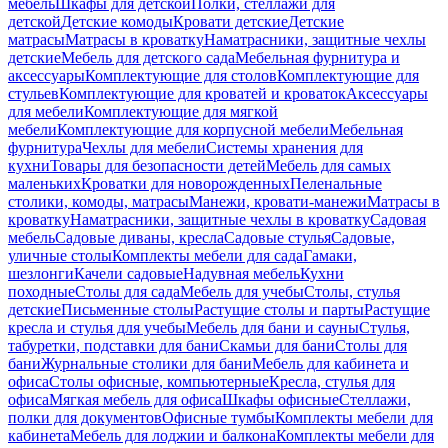
мебель
Шкафы для детской
Полки, стеллажи для
детской
Детские комоды
Кровати детские
Детские
матрасы
Матрасы в кроватку
Наматрасники, защитные чехлы
детские
Мебель для детского сада
Мебельная фурнитура и
аксессуары
Комплектующие для столов
Комплектующие для
стульев
Комплектующие для кроватей и кроваток
Аксессуары
для мебели
Комплектующие для мягкой
мебели
Комплектующие для корпусной мебели
Мебельная
фурнитура
Чехлы для мебели
Системы хранения для
кухни
Товары для безопасности детей
Мебель для самых
маленьких
Кроватки для новорожденных
Пеленальные
столики, комоды, матрасы
Манежи, кровати-манежи
Матрасы в
кроватку
Наматрасники, защитные чехлы в кроватку
Садовая
мебель
Садовые диваны, кресла
Садовые стулья
Садовые,
уличные столы
Комплекты мебели для сада
Гамаки,
шезлонги
Качели садовые
Надувная мебель
Кухни
походные
Столы для сада
Мебель для учебы
Столы, стулья
детские
Письменные столы
Растущие столы и парты
Растущие
кресла и стулья для учебы
Мебель для бани и сауны
Стулья,
табуретки, подставки для бани
Скамьи для бани
Столы для
бани
Журнальные столики для бани
Мебель для кабинета и
офиса
Столы офисные, компьютерные
Кресла, стулья для
офиса
Мягкая мебель для офиса
Шкафы офисные
Стеллажи,
полки для документов
Офисные тумбы
Комплекты мебели для
кабинета
Мебель для лоджии и балкона
Комплекты мебели для