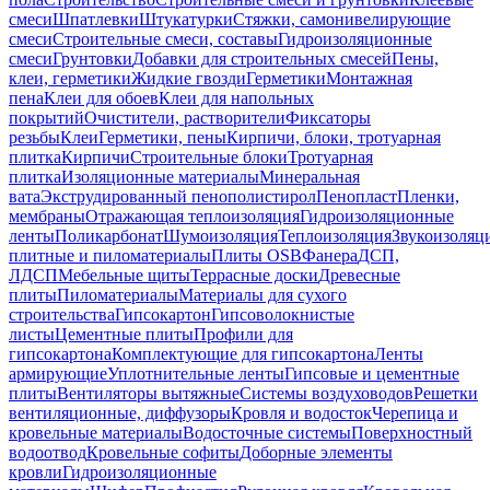
смеси
Шпатлевки
Штукатурки
Стяжки, самонивелирующие
смеси
Строительные смеси, составы
Гидроизоляционные
смеси
Грунтовки
Добавки для строительных смесей
Пены,
клеи, герметики
Жидкие гвозди
Герметики
Монтажная
пена
Клеи для обоев
Клеи для напольных
покрытий
Очистители, растворители
Фиксаторы
резьбы
Клеи
Герметики, пены
Кирпичи, блоки, тротуарная
плитка
Кирпичи
Строительные блоки
Тротуарная
плитка
Изоляционные материалы
Минеральная
вата
Экструдированный пенополистирол
Пенопласт
Пленки,
мембраны
Отражающая теплоизоляция
Гидроизоляционные
ленты
Поликарбонат
Шумоизоляция
Теплоизоляция
Звукоизоляц
плитные и пиломатериалы
Плиты OSB
Фанера
ДСП,
ЛДСП
Мебельные щиты
Террасные доски
Древесные
плиты
Пиломатериалы
Материалы для сухого
строительства
Гипсокартон
Гипсоволокнистые
листы
Цементные плиты
Профили для
гипсокартона
Комплектующие для гипсокартона
Ленты
армирующие
Уплотнительные ленты
Гипсовые и цементные
плиты
Вентиляторы вытяжные
Системы воздуховодов
Решетки
вентиляционные, диффузоры
Кровля и водосток
Черепица и
кровельные материалы
Водосточные системы
Поверхностный
водоотвод
Кровельные софиты
Доборные элементы
кровли
Гидроизоляционные