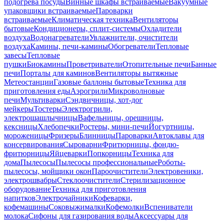
подогрева посуды
Винные шкафы встраиваемые
Вакуумные
упаковщики встраиваемые
Пароварки
встраиваемые
Климатическая техника
Вентиляторы
бытовые
Кондиционеры, сплит-системы
Охладители
воздуха
Водонагреватели
Увлажнители, очистители
воздуха
Камины, печи-камины
Обогреватели
Тепловые
завесы
Тепловые
пушки
Биокамины
Проветриватели
Отопительные печи
Банные
печи
Порталы для каминов
Вентиляторы вытяжные
Метеостанции
Газовые баллоны бытовые
Техника для
приготовления еды
Аэрогрили
Микроволновые
печи
Мультиварки
Сэндвичницы, хот-дог
мейкеры
Тостеры
Электрогрили,
электрошашлычницы
Вафельницы, орешницы,
кексницы
Хлебопечки
Ростеры, мини-печи
Йогуртницы,
мороженицы
Фризеры
Блинницы
Пароварки
Автоклавы для
консервирования
Сыроварни
Фритюрницы, фондю-
фритюрницы
Яйцеварки
Попкорницы
Техника для
дома
Пылесосы
Пылесосы профессиональные
Роботы-
пылесосы, мойщики окон
Пароочистители
Электровеники,
электрошвабры
Стеклоочистители
Стерилизационное
оборудование
Техника для приготовления
напитков
Электрочайники
Кофеварки,
кофемашины
Соковыжималки
Кофемолки
Вспениватели
молока
Сифоны для газирования воды
Аксессуары для