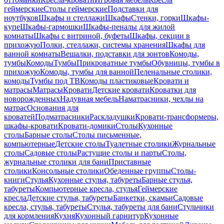
геймерские
Столы геймерские
Подставки для
ноутбуков
Шкафы и стеллажи
Шкафы
Стенки, горки
Шкафы-
купе
Шкафы-гармошки
Шкафы-пеналы для жилой
комнаты
Шкафы с витриной, буфеты
Шкафы, секции в
прихожую
Полки, стеллажи, системы хранения
Шкафы для
ванной комнаты
Вешалки, подставки для зонтов
Комоды,
тумбы
Комоды
Тумбы
Прикроватные тумбы
Обувницы, тумбы в
прихожую
Комоды, тумбы для ванной
Пеленальные столики,
комоды
Тумбы под ТВ
Комоды пластиковые
Кровати и
матрасы
Матрасы
Кровати
Детские кровати
Кроватки для
новорожденных
Надувная мебель
Наматрасники, чехлы на
матрас
Основания для
кроватей
Подматрасники
Раскладушки
Кровати-трансформеры,
шкафы-кровати
Кровати-домики
Столы
Кухонные
столы
Барные столы
Столы письменные,
компьютерные
Детские столы
Туалетные столики
Журнальные
столы
Садовые столы
Растущие столы и парты
Столы,
журнальные столики для бани
Приставные
столики
Консольные столики
Обеденные группы
Столы-
книги
Стулья
Кухонные стулья, табуреты
Барные стулья,
табуреты
Компьютерные кресла, стулья
Геймерские
кресла
Детские стулья, табуреты
Банкетки, скамьи
Садовые
кресла, стулья, табуреты
Стулья, табуреты для бани
Стульчики
для кормления
Кухня
Кухонный гарнитур
Кухонные