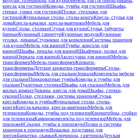
модули
Столешницы для кухни
Мебель для гостиной
Диваны,
кресла для гостиной
Комоды, тумбы для гостиной
Шкафы,
стенки, горки для гостиной
Полки, стеллажи для
гостиной
Журнальные столы, столы-книги
Кресла, стулья для
дома
Кресла-качалки, кресла-маятники
Мебель для
кухни
Столы, столики
Стулья для кухни
Стулья, табуреты
барные
Кухонный гарнитур
Кухонные модули
Кухонные
уголки, диваны
Стульчики для кормления
Системы хранения
для кухни
Мебель для ванной
Тумбы, консоли для
ванной
Шкафы, пеналы для ванной
Шкафчики, полки для
ванной
Зеркала для ванной
Аксессуары для ванной
Мебель-
трансформер
Мебель-трансформер
Кровати-
трансформеры
Детские кроватки-трансформеры
Столы-
трансформеры
Мебель для спальни
Зеркала
Комплекты мебели
для спальни
Прикроватные тумбы
Комоды и тумбы для
спальни
Туалетные столики
Шкафы для спальни
Мебель для
жилых комнат
Диваны, кресла для дома
Шкафы, стенки,
секции
Полки, стеллажи, системы хранения
Стулья,
кресла
Комоды и тумбы
Журнальные столы, столы-
книги
Кресла-качалки, кресла-маятники
Мебель для
телевизора
Комоды, тумбы под телевизор
Кронштейны, стойки
для телевизора
Каминокомплекты под телевизор
Мебель для
прихожей
Секции, тумбы в прихожую
Полки и системы
хранения в прихожую
Вешалки, подставки для
зонтов
Банкетки, скамьи
Ключницы, газетницы
Детская