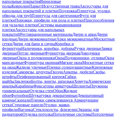
напольные покрытия
Виниловые
полы
Ковролин
Паркет
Искусственная трава
Аксессуары для
напольных покрытий и плитки
Подложка
Плинтусы, уголки,
обводы для труб
Плинтусы для сантехники
Фуги для
плитки
Порожки, профили для пола и плитки
Приспособления
для укладки плитки
Системы выравнивания
плитки
Аксессуары для напольных
покрытий
Реставрационные материалы
Двери и арки
Двери
входные
Двери межкомнатные
Арки межкомнатные
Москитные
сетки
Двери для бани и сауны
Коробки и
фурнитура
Наличники, коробки, доборы
Ручки дверные
Замки
дверные
Петли дверные
Фурнитура дверная
Доводчики
дверные
Окна и подоконники
Окна
Подоконники, отливы
Окна
мансардные
Фурнитура оконная
Мягкие окна
Москитные сетки
на окна
Жалюзи уличные
Пленки солнцезащитные
Крепежные
изделия
Саморезы, шурупы
Гвозди
Анкеры, дюбели
Скобы,
штифты
Перфорированный крепеж
Гайки,
шайбы
Заклепки
Болты, винты, шпильки
Хомуты
Химические
анкеры
Карабины
Фиксаторы арматуры
Шплинты
Пружины
универсальные
Отделка стен
Обои
Жидкие
обои
Фотообои
Штукатурки декоративные
Декоративный
камень
Скинали
Пленки самоклеящиеся
Армирующие
сетки
Стеновые панели
Уголки, маяки,
профили
Вагонка
Стеклохолсты, флизелин
Экраны для
радиаторов
Отделка потолка
Потолочные системы
Потолочные