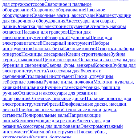
для стружкоотсосов
Сварочное и паяльное
оборудование
Сварочное оборудование
Паяльное
оборудование
Сварочные маски, аксессуары
Комплектующие
для сварочного оборудования
Аксессуары для сварки,
пайки
Оснастка для электроинструмента
Оснастка, наборы
оснастки
Насадки для граверов
Щетки для
электроинструмента
Развертки
Пуансоны
Щетки для
электродвигателей
Слесарный инструмент
Наборы
инструментов
Головки, биты
Гаечные ключи
Отвертки, наборы
отверток
Ножницы слесарные
Клещи строительные
Зубила,
керны, выколотки
Щетки слесарные
Оснастка и аксессуары для
бурения и сверления
Сверла, буры, зенкеры
Коронки
Зубила для
электроинструмента
Аксессуары для бурения и
сверления
Столярный инструмент
Тиски, струбцины,
гейферные зажимы
Ручные пилы, ножовки
Молотки, кувалды,
киянки
Напильники
Ручные стамески
Рубанки, рашпили
ручные
Оснастка и аксессуары для резания и
шлифования
Отрезные, пильные диски
Пильные полотна для
электроинструмента
Фрезы
Шлифовальные диски, насадки,
листы
Шлифовальные чашки
Точильные камни, круги,
сегменты
Полировальные валы
Направляющие
шины
Комплектующие для резания
Аксессуары для
резания
Аксессуары для шлифования
Электромонтажный
инструмент
Обжимной инструмент
Плоскогубцы,
круглогубцы
Кусачки, болторезы,