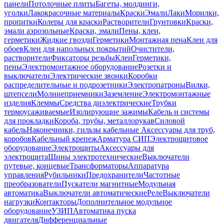
панели
Потолочные плиты
Багеты, молдинги,
уголки
Лакокрасочные материалы
Краски
Эмали
Лаки
Морилки,
пропитки
Колеры для краски
Растворители
Грунтовки
Краски,
эмали аэрозольные
Краски, эмали
Пены, клеи,
герметики
Жидкие гвозди
Герметики
Монтажная пена
Клеи для
обоев
Клеи для напольных покрытий
Очистители,
растворители
Фиксаторы резьбы
Клеи
Герметики,
пены
Электромонтажное оборудование
Розетки и
выключатели
Электрические звонки
Коробки
распределительные и подрозетники
Электропатроны
Вилки,
штепсели
Молниеприемники
Заземление
Электромонтажные
изделия
Клеммы
Средства диэлектрические
Трубки
термоусаживаемые
Изолирующие зажимы
Кабель и системы
для прокладки
Короба, трубы, металлорукав
Силовой
кабель
Наконечники, гильзы кабельные
Аксессуары для труб,
коробов
Кабельный крепеж
Арматура СИП
Электрощитовое
оборудование
Электрощиты
Аксессуары для
электрощита
Шины электротехнические
Выключатели
путевые, концевые
Трансформаторы
Аппаратура
управления
Рубильники
Предохранители
Частотные
преобразователи
Пускатели магнитные
Модульная
автоматика
Выключатели автоматические
Реле
Выключатели
нагрузки
Контакторы
Дополнительное модульное
оборудование
УЗИП
Автоматика пуска
двигателя
Дифференциальные