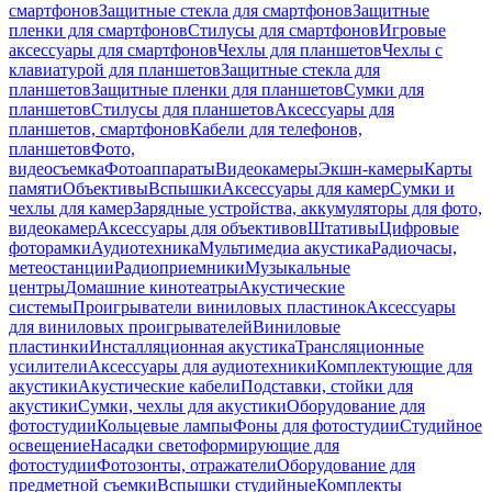
смартфонов
Защитные стекла для смартфонов
Защитные
пленки для смартфонов
Стилусы для смартфонов
Игровые
аксессуары для смартфонов
Чехлы для планшетов
Чехлы с
клавиатурой для планшетов
Защитные стекла для
планшетов
Защитные пленки для планшетов
Сумки для
планшетов
Стилусы для планшетов
Аксессуары для
планшетов, смартфонов
Кабели для телефонов,
планшетов
Фото,
видеосъемка
Фотоаппараты
Видеокамеры
Экшн-камеры
Карты
памяти
Объективы
Вспышки
Аксессуары для камер
Сумки и
чехлы для камер
Зарядные устройства, аккумуляторы для фото,
видеокамер
Аксессуары для объективов
Штативы
Цифровые
фоторамки
Аудиотехника
Мультимедиа акустика
Радиочасы,
метеостанции
Радиоприемники
Музыкальные
центры
Домашние кинотеатры
Акустические
системы
Проигрыватели виниловых пластинок
Аксессуары
для виниловых проигрывателей
Виниловые
пластинки
Инсталляционная акустика
Трансляционные
усилители
Аксессуары для аудиотехники
Комплектующие для
акустики
Акустические кабели
Подставки, стойки для
акустики
Сумки, чехлы для акустики
Оборудование для
фотостудии
Кольцевые лампы
Фоны для фотостудии
Студийное
освещение
Насадки светоформирующие для
фотостудии
Фотозонты, отражатели
Оборудование для
предметной съемки
Вспышки студийные
Комплекты