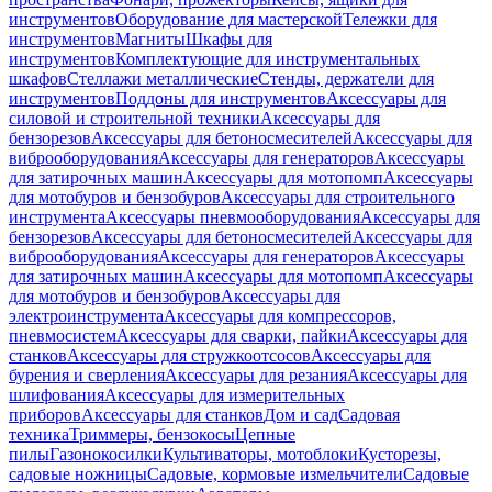
инструментов
Оборудование для мастерской
Тележки для
инструментов
Магниты
Шкафы для
инструментов
Комплектующие для инструментальных
шкафов
Стеллажи металлические
Стенды, держатели для
инструментов
Поддоны для инструментов
Аксессуары для
силовой и строительной техники
Аксессуары для
бензорезов
Аксессуары для бетоносмесителей
Аксессуары для
виброоборудования
Аксессуары для генераторов
Аксессуары
для затирочных машин
Аксессуары для мотопомп
Аксессуары
для мотобуров и бензобуров
Аксессуары для строительного
инструмента
Аксессуары пневмооборудования
Аксессуары для
бензорезов
Аксессуары для бетоносмесителей
Аксессуары для
виброоборудования
Аксессуары для генераторов
Аксессуары
для затирочных машин
Аксессуары для мотопомп
Аксессуары
для мотобуров и бензобуров
Аксессуары для
электроинструмента
Аксессуары для компрессоров,
пневмосистем
Аксессуары для сварки, пайки
Аксессуары для
станков
Аксессуары для стружкоотсосов
Аксессуары для
бурения и сверления
Аксессуары для резания
Аксессуары для
шлифования
Аксессуары для измерительных
приборов
Аксессуары для станков
Дом и сад
Садовая
техника
Триммеры, бензокосы
Цепные
пилы
Газонокосилки
Культиваторы, мотоблоки
Кусторезы,
садовые ножницы
Садовые, кормовые измельчители
Садовые