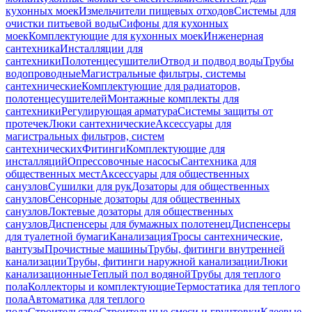
кухонных моек
Измельчители пищевых отходов
Системы для
очистки питьевой воды
Сифоны для кухонных
моек
Комплектующие для кухонных моек
Инженерная
сантехника
Инсталляции для
сантехники
Полотенцесушители
Отвод и подвод воды
Трубы
водопроводные
Магистральные фильтры, системы
сантехнические
Комплектующие для радиаторов,
полотенцесушителей
Монтажные комплекты для
сантехники
Регулирующая арматура
Системы защиты от
протечек
Люки сантехнические
Аксессуары для
магистральных фильтров, систем
сантехнических
Фитинги
Комплектующие для
инсталляций
Опрессовочные насосы
Сантехника для
общественных мест
Аксессуары для общественных
санузлов
Сушилки для рук
Дозаторы для общественных
санузлов
Сенсорные дозаторы для общественных
санузлов
Локтевые дозаторы для общественных
санузлов
Диспенсеры для бумажных полотенец
Диспенсеры
для туалетной бумаги
Канализация
Тросы сантехнические,
вантузы
Прочистные машины
Трубы, фитинги внутренней
канализации
Трубы, фитинги наружной канализации
Люки
канализационные
Теплый пол водяной
Трубы для теплого
пола
Коллекторы и комплектующие
Термостатика для теплого
пола
Автоматика для теплого
пола
Строительство
Строительные смеси и грунтовки
Клеевые