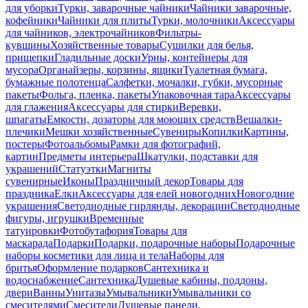
для уборки
Турки, заварочные чайники
Чайники заварочные,
кофейники
Чайники для плиты
Турки, молочники
Аксессуары
для чайников, электрочайников
Фильтры-
кувшины
Хозяйственные товары
Сушилки для белья,
прищепки
Гладильные доски
Урны, контейнеры для
мусора
Органайзеры, корзины, ящики
Туалетная бумага,
бумажные полотенца
Салфетки, мочалки, губки, мусорные
пакеты
Фольга, пленка, пакеты
Упаковочная тара
Аксессуары
для глажения
Аксессуары для стирки
Веревки,
шпагаты
Емкости, дозаторы для моющих средств
Вешалки-
плечики
Мешки хозяйственные
Сувениры
Копилки
Картины,
постеры
Фотоальбомы
Рамки для фотографий,
картин
Предметы интерьера
Шкатулки, подставки для
украшений
Статуэтки
Магниты
сувенирные
Иконы
Праздничный декор
Товары для
праздника
Елки
Аксессуары для елей новогодних
Новогодние
украшения
Светодиодные гирлянды, декорации
Светодиодные
фигуры, игрушки
Временные
татуировки
Фотобутафория
Товары для
маскарада
Подарки
Подарки, подарочные наборы
Подарочные
наборы косметики для лица и тела
Наборы для
бритья
Оформление подарков
Сантехника и
водоснабжение
Сантехника
Душевые кабины, поддоны,
двери
Ванны
Унитазы
Умывальники
Умывальники со
смесителями
Смесители
Душевые панели,