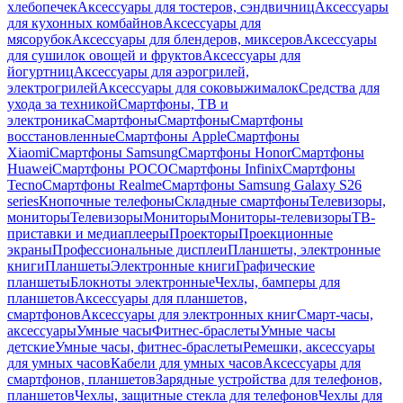
хлебопечек
Аксессуары для тостеров, сэндвичниц
Аксессуары
для кухонных комбайнов
Аксессуары для
мясорубок
Аксессуары для блендеров, миксеров
Аксессуары
для сушилок овощей и фруктов
Аксессуары для
йогуртниц
Аксессуары для аэрогрилей,
электрогрилей
Аксессуары для соковыжималок
Средства для
ухода за техникой
Смартфоны, ТВ и
электроника
Смартфоны
Смартфоны
Смартфоны
восстановленные
Смартфоны Apple
Смартфоны
Xiaomi
Смартфоны Samsung
Смартфоны Honor
Смартфоны
Huawei
Смартфоны POCO
Смартфоны Infinix
Смартфоны
Tecno
Смартфоны Realme
Смартфоны Samsung Galaxy S26
series
Кнопочные телефоны
Складные смартфоны
Телевизоры,
мониторы
Телевизоры
Мониторы
Мониторы-телевизоры
ТВ-
приставки и медиаплееры
Проекторы
Проекционные
экраны
Профессиональные дисплеи
Планшеты, электронные
книги
Планшеты
Электронные книги
Графические
планшеты
Блокноты электронные
Чехлы, бамперы для
планшетов
Аксессуары для планшетов,
смартфонов
Аксессуары для электронных книг
Смарт-часы,
аксессуары
Умные часы
Фитнес-браслеты
Умные часы
детские
Умные часы, фитнес-браслеты
Ремешки, аксессуары
для умных часов
Кабели для умных часов
Аксессуары для
смартфонов, планшетов
Зарядные устройства для телефонов,
планшетов
Чехлы, защитные стекла для телефонов
Чехлы для