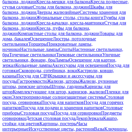
балкона, лоджии
Кресла-мешки для балкона
Кресла подвесные,
стулья садовые
Столы для балкона, лоджии
Шкафы для
балкона, лоджии
Дверцы жалюзийные
Системы хранения для
балкона, лоджии
Журнальные столы, столы-книги
Тумбы для
балкона, лоджии
Кресла-качалки, кресла-маятники
Стулья для
балкона, лоджии
Кресла, пуфы для балкона,
лоджии
Компактные столы для балкона, лоджии
Товары для
дома, бакалея
Освещение
Люстры, потолочные
светильники
Торшеры
Прикроватные лампы,
ночники
Настольные лампы
Споты
Настенные светильники,
бра
Точечные светильники
Трековые светильники
Уличные
светильники, фонари, бра
Лампы
Освещение для картин,
зеркал
Кольцевые лампы
Аксессуары для освещения
Посуда для
готовки
Сковороды, сотейники, воки
Кастрюли, ковши,
казаны
Посуда для СВЧ
Крышки и аксессуары для
посуды
Гастроемкости
Жалюзи, шторы
Жалюзи, рулонные
шторы, римские шторы
Шторы, гардины
Карнизы для
штор
Комплектующие для штор, карнизов, жалюзи
Пленки для
окон
Электроприводные солнцезащитные системы
Столовая
посуда, сервировка
Посуда для напитков
Посуда для горячих
напитков
Посуда для подачи и хранения напитков
Столовые
приборы
Столовая посуда
Посуда для сервировки
Предметы
сервировки
Детская столовая посуда
Декор
Зеркала
Кашпо,
стойки для цветов
Картины, постеры
Часы
интерьерные
Искусственные цветы, растения
Вазы
Ключницы,