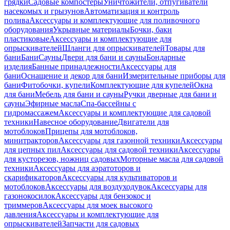
грядки
Садовые компостеры
Уничтожители, отпугиватели
насекомых и грызунов
Автоматизация и контроль
полива
Аксессуары и комплектующие для поливочного
оборудования
Укрывные материалы
Бочки, баки
пластиковые
Аксессуары и комплектующие для
опрыскивателей
Шланги для опрыскивателей
Товары для
бани
Бани
Сауны
Двери для бани и сауны
Бондарные
изделия
Банные принадлежности
Аксессуары для
бани
Оснащение и декор для бани
Измерительные приборы для
бани
Фитобочки, купели
Комплектующие для купелей
Окна
для бани
Мебель для бани и сауны
Ручки дверные для бани и
сауны
Эфирные масла
Спа-бассейны с
гидромассажем
Аксессуары и комплектующие для садовой
техники
Навесное оборудование
Двигатели для
мотоблоков
Прицепы для мотоблоков,
минитракторов
Аксессуары для газонной техники
Аксессуары
для цепных пил
Аксессуары для садовой техники
Аксессуары
для кусторезов, ножниц садовых
Моторные масла для садовой
техники
Аксессуары для аэратоторов и
скарификаторов
Аксессуары для культиваторов и
мотоблоков
Аксессуары для воздуходувок
Аксессуары для
газонокосилок
Аксессуары для бензокос и
триммеров
Аксессуары для моек высокого
давления
Аксессуары и комплектующие для
опрыскивателей
Запчасти для садовых