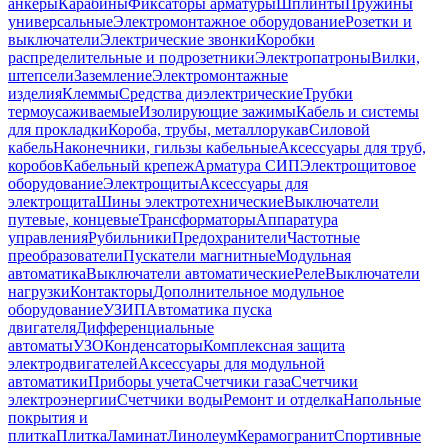
анкеры
Карабины
Фиксаторы арматуры
Шплинты
Пружины
универсальные
Электромонтажное оборудование
Розетки и
выключатели
Электрические звонки
Коробки
распределительные и подрозетники
Электропатроны
Вилки,
штепсели
Заземление
Электромонтажные
изделия
Клеммы
Средства диэлектрические
Трубки
термоусаживаемые
Изолирующие зажимы
Кабель и системы
для прокладки
Короба, трубы, металлорукав
Силовой
кабель
Наконечники, гильзы кабельные
Аксессуары для труб,
коробов
Кабельный крепеж
Арматура СИП
Электрощитовое
оборудование
Электрощиты
Аксессуары для
электрощита
Шины электротехнические
Выключатели
путевые, концевые
Трансформаторы
Аппаратура
управления
Рубильники
Предохранители
Частотные
преобразователи
Пускатели магнитные
Модульная
автоматика
Выключатели автоматические
Реле
Выключатели
нагрузки
Контакторы
Дополнительное модульное
оборудование
УЗИП
Автоматика пуска
двигателя
Дифференциальные
автоматы
УЗО
Конденсаторы
Комплексная защита
электродвигателей
Аксессуары для модульной
автоматики
Приборы учета
Счетчики газа
Счетчики
электроэнергии
Счетчики воды
Ремонт и отделка
Напольные
покрытия и
плитка
Плитка
Ламинат
Линолеум
Керамогранит
Спортивные