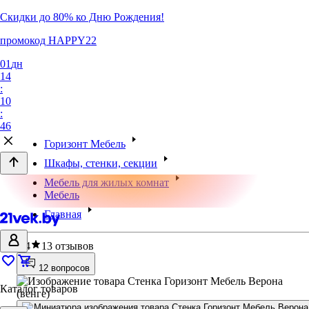
Скидки до 80% ко Дню Рождения!
промокод HAPPY22
01
дн
14
:
10
:
46
Горизонт Мебель
Шкафы, стенки, секции
Мебель для жилых комнат
Мебель
Главная
4.4
13 отзывов
12 вопросов
Каталог товаров