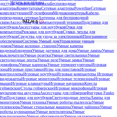
Читать все отзывы
доступа, усилители сигнала
Беспроводные
адаптеры
Коммутаторы
Сетевые адаптеры
Powerline
Сетевые
комплектующие
IP-телефония
Медиаконвертеры
Кабели,
переходники сетевые
Антенны для беспроводной
942
,
00 Ҕ
связи
Аксессуары для компьютерной техники
Подставки для
ноутбуков
Аксессуары для ноутбуков
Очки для
компьютера
Рюкзаки для ноутбуков
Сумки, чехлы для
ноутбуков
Средства для ухода за электроникой
Программное
обеспечение
Система Умный дом
Управление умным
домом
Умные колонки, станции
Умные камеры
видеонаблюдения
Умные датчики для дома
Умные лампы
Умные
выключатели
Умные розетки
Умные светильники
Умные
светодиодные ленты
Умные реле
Умные замки
Умные
домофоны
Умные карнизы
Умные терморегуляторы
Игровая
зона
Игровые приставки
Игры для приставок
Игровые
контроллеры
Игровые ноутбуки
Игровые компьютеры
Игровые
видеокарты
Игровые мониторы
Игровые телевизоры
Игровые
мыши
Игровые клавиатуры
Игровые наушники
Кресла
геймерские
Столы геймерские
Игровые микрофоны
Игровая
мультимедиа акустика
Аксессуары для геймеров
Фигурки Funko
Pop
Подставки для ноутбуков
Светодиодные ленты
Лампы для
мониторов
Умная техника
Умные роботы-пылесосы
Умные
телевизоры
Умные стиральные машины
Умные чайники
Умные
роботы кулинарные
Умные вентиляторы
Умные
кондиционеры
Умные обогреватели
Умные увлажнители,