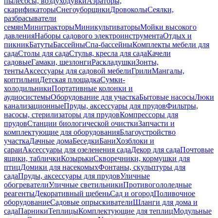
пылесосы, воздуходувки
Аэраторы,
скарификаторы
Снегоуборщики
Дровоколы
Сеялки,
разбрасыватели
семян
Минитракторы
Миникультиваторы
Мойки высокого
давления
Наборы садового электроинструмента
Отдых и
пикник
Батуты
Бассейны
Спа-бассейны
Комплекты мебели для
сада
Столы для сада
Стулья, кресла для сада
Качели
садовые
Гамаки, шезлонги
Раскладушки
Зонты,
тенты
Аксессуары для садовой мебели
Грили
Мангалы,
коптильни
Детская площадка
Сумки-
холодильники
Портативные колонки и
аудиосистемы
Оборудование для участка
Бытовые насосы
Люки
канализационные
Пруды, аксессуары для прудов
Фильтры,
насосы, стерилизаторы для прудов
Компрессоры для
прудов
Станции биологической очистки
Запчасти и
комплектующие для оборудования
Благоустройство
участка
Дачные дома
Беседки
Бани
Хозблоки и
сараи
Аксессуары для озеленения сада
Декор для сада
Почтовые
ящики, таблички
Козырьки
Скворечники, кормушки для
птиц
Домики для насекомых
Фонтаны, скульптуры для
сада
Пруды, аксессуары для прудов
Уличные
обогреватели
Уличные светильники
Противогололедные
реагенты
Декоративный щебень
Сад и огород
Поливочное
оборудование
Садовые опрыскиватели
Шланги для дома и
сада
Парники
Теплицы
Комплектующие для теплиц
Модульные