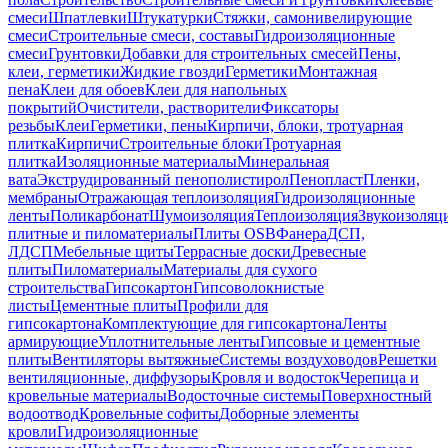
смеси
Шпатлевки
Штукатурки
Стяжки, самонивелирующие
смеси
Строительные смеси, составы
Гидроизоляционные
смеси
Грунтовки
Добавки для строительных смесей
Пены,
клеи, герметики
Жидкие гвозди
Герметики
Монтажная
пена
Клеи для обоев
Клеи для напольных
покрытий
Очистители, растворители
Фиксаторы
резьбы
Клеи
Герметики, пены
Кирпичи, блоки, тротуарная
плитка
Кирпичи
Строительные блоки
Тротуарная
плитка
Изоляционные материалы
Минеральная
вата
Экструдированный пенополистирол
Пенопласт
Пленки,
мембраны
Отражающая теплоизоляция
Гидроизоляционные
ленты
Поликарбонат
Шумоизоляция
Теплоизоляция
Звукоизоляц
плитные и пиломатериалы
Плиты OSB
Фанера
ДСП,
ЛДСП
Мебельные щиты
Террасные доски
Древесные
плиты
Пиломатериалы
Материалы для сухого
строительства
Гипсокартон
Гипсоволокнистые
листы
Цементные плиты
Профили для
гипсокартона
Комплектующие для гипсокартона
Ленты
армирующие
Уплотнительные ленты
Гипсовые и цементные
плиты
Вентиляторы вытяжные
Системы воздуховодов
Решетки
вентиляционные, диффузоры
Кровля и водосток
Черепица и
кровельные материалы
Водосточные системы
Поверхностный
водоотвод
Кровельные софиты
Доборные элементы
кровли
Гидроизоляционные