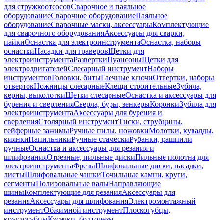
для стружкоотсосов
Сварочное и паяльное
оборудование
Сварочное оборудование
Паяльное
оборудование
Сварочные маски, аксессуары
Комплектующие
для сварочного оборудования
Аксессуары для сварки,
пайки
Оснастка для электроинструмента
Оснастка, наборы
оснастки
Насадки для граверов
Щетки для
электроинструмента
Развертки
Пуансоны
Щетки для
электродвигателей
Слесарный инструмент
Наборы
инструментов
Головки, биты
Гаечные ключи
Отвертки, наборы
отверток
Ножницы слесарные
Клещи строительные
Зубила,
керны, выколотки
Щетки слесарные
Оснастка и аксессуары для
бурения и сверления
Сверла, буры, зенкеры
Коронки
Зубила для
электроинструмента
Аксессуары для бурения и
сверления
Столярный инструмент
Тиски, струбцины,
гейферные зажимы
Ручные пилы, ножовки
Молотки, кувалды,
киянки
Напильники
Ручные стамески
Рубанки, рашпили
ручные
Оснастка и аксессуары для резания и
шлифования
Отрезные, пильные диски
Пильные полотна для
электроинструмента
Фрезы
Шлифовальные диски, насадки,
листы
Шлифовальные чашки
Точильные камни, круги,
сегменты
Полировальные валы
Направляющие
шины
Комплектующие для резания
Аксессуары для
резания
Аксессуары для шлифования
Электромонтажный
инструмент
Обжимной инструмент
Плоскогубцы,
круглогубцы
Кусачки, болторезы,