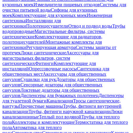
кухонных моек
Измельчители пищевых отходов
Системы для
очистки питьевой воды
Сифоны для кухонных
моек
Комплектующие для кухонных моек
Инженерная
сантехника
Инсталляции для
сантехники
Полотенцесушители
Отвод и подвод воды
Трубы
водопроводные
Магистральные фильтры, системы
сантехнические
Комплектующие для радиаторов,
полотенцесушителей
Монтажные комплекты для
сантехники
Регулирующая арматура
Системы защиты от
протечек
Люки сантехнические
Аксессуары для
магистральных фильтров, систем
сантехнических
Фитинги
Комплектующие для
инсталляций
Опрессовочные насосы
Сантехника для
общественных мест
Аксессуары для общественных
санузлов
Сушилки для рук
Дозаторы для общественных
санузлов
Сенсорные дозаторы для общественных
санузлов
Локтевые дозаторы для общественных
санузлов
Диспенсеры для бумажных полотенец
Диспенсеры
для туалетной бумаги
Канализация
Тросы сантехнические,
вантузы
Прочистные машины
Трубы, фитинги внутренней
канализации
Трубы, фитинги наружной канализации
Люки
канализационные
Теплый пол водяной
Трубы для теплого
пола
Коллекторы и комплектующие
Термостатика для теплого
пола
Автоматика для теплого
пола
Строительство
Строительные смеси и грунтовки
Клеевые