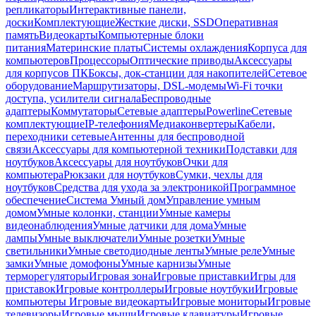
репликаторы
Интерактивные панели,
доски
Комплектующие
Жесткие диски, SSD
Оперативная
память
Видеокарты
Компьютерные блоки
питания
Материнские платы
Системы охлаждения
Корпуса для
компьютеров
Процессоры
Оптические приводы
Аксессуары
для корпусов ПК
Боксы, док-станции для накопителей
Сетевое
оборудование
Маршрутизаторы, DSL-модемы
Wi-Fi точки
доступа, усилители сигнала
Беспроводные
адаптеры
Коммутаторы
Сетевые адаптеры
Powerline
Сетевые
комплектующие
IP-телефония
Медиаконвертеры
Кабели,
переходники сетевые
Антенны для беспроводной
связи
Аксессуары для компьютерной техники
Подставки для
ноутбуков
Аксессуары для ноутбуков
Очки для
компьютера
Рюкзаки для ноутбуков
Сумки, чехлы для
ноутбуков
Средства для ухода за электроникой
Программное
обеспечение
Система Умный дом
Управление умным
домом
Умные колонки, станции
Умные камеры
видеонаблюдения
Умные датчики для дома
Умные
лампы
Умные выключатели
Умные розетки
Умные
светильники
Умные светодиодные ленты
Умные реле
Умные
замки
Умные домофоны
Умные карнизы
Умные
терморегуляторы
Игровая зона
Игровые приставки
Игры для
приставок
Игровые контроллеры
Игровые ноутбуки
Игровые
компьютеры
Игровые видеокарты
Игровые мониторы
Игровые
телевизоры
Игровые мыши
Игровые клавиатуры
Игровые