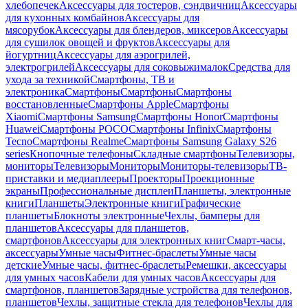
хлебопечек
Аксессуары для тостеров, сэндвичниц
Аксессуары
для кухонных комбайнов
Аксессуары для
мясорубок
Аксессуары для блендеров, миксеров
Аксессуары
для сушилок овощей и фруктов
Аксессуары для
йогуртниц
Аксессуары для аэрогрилей,
электрогрилей
Аксессуары для соковыжималок
Средства для
ухода за техникой
Смартфоны, ТВ и
электроника
Смартфоны
Смартфоны
Смартфоны
восстановленные
Смартфоны Apple
Смартфоны
Xiaomi
Смартфоны Samsung
Смартфоны Honor
Смартфоны
Huawei
Смартфоны POCO
Смартфоны Infinix
Смартфоны
Tecno
Смартфоны Realme
Смартфоны Samsung Galaxy S26
series
Кнопочные телефоны
Складные смартфоны
Телевизоры,
мониторы
Телевизоры
Мониторы
Мониторы-телевизоры
ТВ-
приставки и медиаплееры
Проекторы
Проекционные
экраны
Профессиональные дисплеи
Планшеты, электронные
книги
Планшеты
Электронные книги
Графические
планшеты
Блокноты электронные
Чехлы, бамперы для
планшетов
Аксессуары для планшетов,
смартфонов
Аксессуары для электронных книг
Смарт-часы,
аксессуары
Умные часы
Фитнес-браслеты
Умные часы
детские
Умные часы, фитнес-браслеты
Ремешки, аксессуары
для умных часов
Кабели для умных часов
Аксессуары для
смартфонов, планшетов
Зарядные устройства для телефонов,
планшетов
Чехлы, защитные стекла для телефонов
Чехлы для