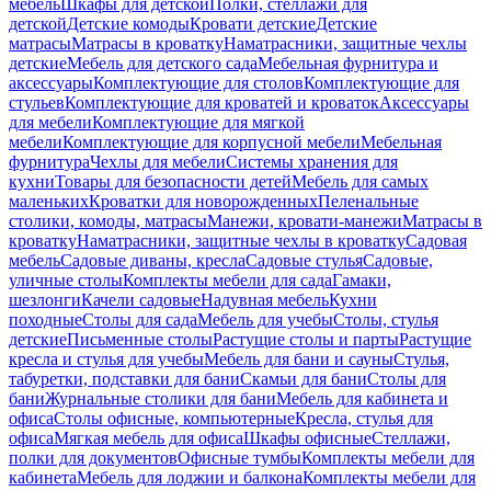
мебель
Шкафы для детской
Полки, стеллажи для
детской
Детские комоды
Кровати детские
Детские
матрасы
Матрасы в кроватку
Наматрасники, защитные чехлы
детские
Мебель для детского сада
Мебельная фурнитура и
аксессуары
Комплектующие для столов
Комплектующие для
стульев
Комплектующие для кроватей и кроваток
Аксессуары
для мебели
Комплектующие для мягкой
мебели
Комплектующие для корпусной мебели
Мебельная
фурнитура
Чехлы для мебели
Системы хранения для
кухни
Товары для безопасности детей
Мебель для самых
маленьких
Кроватки для новорожденных
Пеленальные
столики, комоды, матрасы
Манежи, кровати-манежи
Матрасы в
кроватку
Наматрасники, защитные чехлы в кроватку
Садовая
мебель
Садовые диваны, кресла
Садовые стулья
Садовые,
уличные столы
Комплекты мебели для сада
Гамаки,
шезлонги
Качели садовые
Надувная мебель
Кухни
походные
Столы для сада
Мебель для учебы
Столы, стулья
детские
Письменные столы
Растущие столы и парты
Растущие
кресла и стулья для учебы
Мебель для бани и сауны
Стулья,
табуретки, подставки для бани
Скамьи для бани
Столы для
бани
Журнальные столики для бани
Мебель для кабинета и
офиса
Столы офисные, компьютерные
Кресла, стулья для
офиса
Мягкая мебель для офиса
Шкафы офисные
Стеллажи,
полки для документов
Офисные тумбы
Комплекты мебели для
кабинета
Мебель для лоджии и балкона
Комплекты мебели для