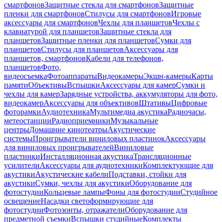
смартфонов
Защитные стекла для смартфонов
Защитные
пленки для смартфонов
Стилусы для смартфонов
Игровые
аксессуары для смартфонов
Чехлы для планшетов
Чехлы с
клавиатурой для планшетов
Защитные стекла для
планшетов
Защитные пленки для планшетов
Сумки для
планшетов
Стилусы для планшетов
Аксессуары для
планшетов, смартфонов
Кабели для телефонов,
планшетов
Фото,
видеосъемка
Фотоаппараты
Видеокамеры
Экшн-камеры
Карты
памяти
Объективы
Вспышки
Аксессуары для камер
Сумки и
чехлы для камер
Зарядные устройства, аккумуляторы для фото,
видеокамер
Аксессуары для объективов
Штативы
Цифровые
фоторамки
Аудиотехника
Мультимедиа акустика
Радиочасы,
метеостанции
Радиоприемники
Музыкальные
центры
Домашние кинотеатры
Акустические
системы
Проигрыватели виниловых пластинок
Аксессуары
для виниловых проигрывателей
Виниловые
пластинки
Инсталляционная акустика
Трансляционные
усилители
Аксессуары для аудиотехники
Комплектующие для
акустики
Акустические кабели
Подставки, стойки для
акустики
Сумки, чехлы для акустики
Оборудование для
фотостудии
Кольцевые лампы
Фоны для фотостудии
Студийное
освещение
Насадки светоформирующие для
фотостудии
Фотозонты, отражатели
Оборудование для
предметной съемки
Вспышки студийные
Комплекты