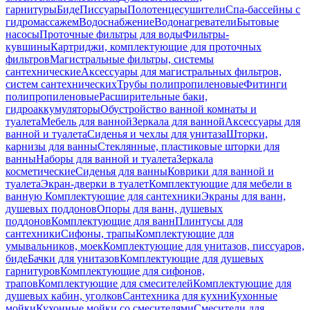
гарнитуры
Биде
Писсуары
Полотенцесушители
Спа-бассейны с
гидромассажем
Водоснабжение
Водонагреватели
Бытовые
насосы
Проточные фильтры для воды
Фильтры-
кувшины
Картриджи, комплектующие для проточных
фильтров
Магистральные фильтры, системы
сантехнические
Аксессуары для магистральных фильтров,
систем сантехнических
Трубы полипропиленовые
Фитинги
полипропиленовые
Расширительные баки,
гидроаккумуляторы
Обустройство ванной комнаты и
туалета
Мебель для ванной
Зеркала для ванной
Аксессуары для
ванной и туалета
Сиденья и чехлы для унитаза
Шторки,
карнизы для ванны
Стеклянные, пластиковые шторки для
ванны
Наборы для ванной и туалета
Зеркала
косметические
Сиденья для ванны
Коврики для ванной и
туалета
Экран-дверки в туалет
Комплектующие для мебели в
ванную
Комплектующие для сантехники
Экраны для ванн,
душевых поддонов
Опоры для ванн, душевых
поддонов
Комплектующие для ванн
Плинтусы для
сантехники
Сифоны, трапы
Комплектующие для
умывальников, моек
Комплектующие для унитазов, писсуаров,
биде
Бачки для унитазов
Комплектующие для душевых
гарнитуров
Комплектующие для сифонов,
трапов
Комплектующие для смесителей
Комплектующие для
душевых кабин, уголков
Сантехника для кухни
Кухонные
мойки
Кухонные мойки со смесителями
Смесители для