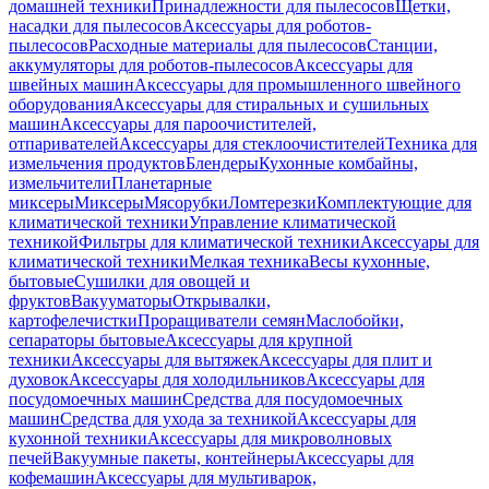
домашней техники
Принадлежности для пылесосов
Щетки,
насадки для пылесосов
Аксессуары для роботов-
пылесосов
Расходные материалы для пылесосов
Станции,
аккумуляторы для роботов-пылесосов
Аксессуары для
швейных машин
Аксессуары для промышленного швейного
оборудования
Аксессуары для стиральных и сушильных
машин
Аксессуары для пароочистителей,
отпаривателей
Аксессуары для стеклоочистителей
Техника для
измельчения продуктов
Блендеры
Кухонные комбайны,
измельчители
Планетарные
миксеры
Миксеры
Мясорубки
Ломтерезки
Комплектующие для
климатической техники
Управление климатической
техникой
Фильтры для климатической техники
Аксессуары для
климатической техники
Мелкая техника
Весы кухонные,
бытовые
Сушилки для овощей и
фруктов
Вакууматоры
Открывалки,
картофелечистки
Проращиватели семян
Маслобойки,
сепараторы бытовые
Аксессуары для крупной
техники
Аксессуары для вытяжек
Аксессуары для плит и
духовок
Аксессуары для холодильников
Аксессуары для
посудомоечных машин
Средства для посудомоечных
машин
Средства для ухода за техникой
Аксессуары для
кухонной техники
Аксессуары для микроволновых
печей
Вакуумные пакеты, контейнеры
Аксессуары для
кофемашин
Аксессуары для мультиварок,