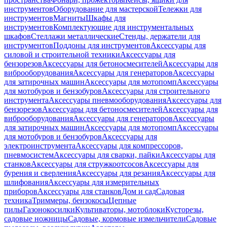
инструментов
Оборудование для мастерской
Тележки для
инструментов
Магниты
Шкафы для
инструментов
Комплектующие для инструментальных
шкафов
Стеллажи металлические
Стенды, держатели для
инструментов
Поддоны для инструментов
Аксессуары для
силовой и строительной техники
Аксессуары для
бензорезов
Аксессуары для бетоносмесителей
Аксессуары для
виброоборудования
Аксессуары для генераторов
Аксессуары
для затирочных машин
Аксессуары для мотопомп
Аксессуары
для мотобуров и бензобуров
Аксессуары для строительного
инструмента
Аксессуары пневмооборудования
Аксессуары для
бензорезов
Аксессуары для бетоносмесителей
Аксессуары для
виброоборудования
Аксессуары для генераторов
Аксессуары
для затирочных машин
Аксессуары для мотопомп
Аксессуары
для мотобуров и бензобуров
Аксессуары для
электроинструмента
Аксессуары для компрессоров,
пневмосистем
Аксессуары для сварки, пайки
Аксессуары для
станков
Аксессуары для стружкоотсосов
Аксессуары для
бурения и сверления
Аксессуары для резания
Аксессуары для
шлифования
Аксессуары для измерительных
приборов
Аксессуары для станков
Дом и сад
Садовая
техника
Триммеры, бензокосы
Цепные
пилы
Газонокосилки
Культиваторы, мотоблоки
Кусторезы,
садовые ножницы
Садовые, кормовые измельчители
Садовые