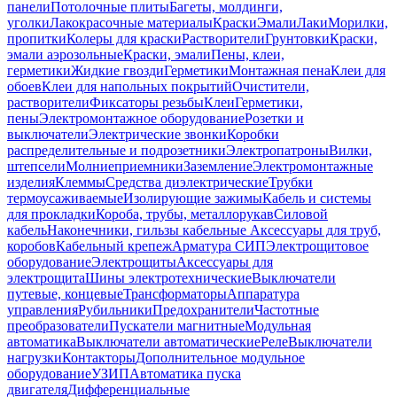
панели
Потолочные плиты
Багеты, молдинги,
уголки
Лакокрасочные материалы
Краски
Эмали
Лаки
Морилки,
пропитки
Колеры для краски
Растворители
Грунтовки
Краски,
эмали аэрозольные
Краски, эмали
Пены, клеи,
герметики
Жидкие гвозди
Герметики
Монтажная пена
Клеи для
обоев
Клеи для напольных покрытий
Очистители,
растворители
Фиксаторы резьбы
Клеи
Герметики,
пены
Электромонтажное оборудование
Розетки и
выключатели
Электрические звонки
Коробки
распределительные и подрозетники
Электропатроны
Вилки,
штепсели
Молниеприемники
Заземление
Электромонтажные
изделия
Клеммы
Средства диэлектрические
Трубки
термоусаживаемые
Изолирующие зажимы
Кабель и системы
для прокладки
Короба, трубы, металлорукав
Силовой
кабель
Наконечники, гильзы кабельные
Аксессуары для труб,
коробов
Кабельный крепеж
Арматура СИП
Электрощитовое
оборудование
Электрощиты
Аксессуары для
электрощита
Шины электротехнические
Выключатели
путевые, концевые
Трансформаторы
Аппаратура
управления
Рубильники
Предохранители
Частотные
преобразователи
Пускатели магнитные
Модульная
автоматика
Выключатели автоматические
Реле
Выключатели
нагрузки
Контакторы
Дополнительное модульное
оборудование
УЗИП
Автоматика пуска
двигателя
Дифференциальные