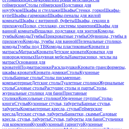
геймерские
Столы геймерские
Подставки для
ноутбуков
Шкафы и стеллажи
Шкафы
Стенки, горки
Шкафы-
купе
Шкафы-гармошки
Шкафы-пеналы для жилой
комнаты
Шкафы с витриной, буфеты
Шкафы, секции в
прихожую
Полки, стеллажи, системы хранения
Шкафы для
ванной комнаты
Вешалки, подставки для зонтов
Комоды,
тумбы
Комоды
Тумбы
Прикроватные тумбы
Обувницы, тумбы в
прихожую
Комоды, тумбы для ванной
Пеленальные столики,
комоды
Тумбы под ТВ
Комоды пластиковые
Кровати и
матрасы
Матрасы
Кровати
Детские кровати
Кроватки для
новорожденных
Надувная мебель
Наматрасники, чехлы на
матрас
Основания для
кроватей
Подматрасники
Раскладушки
Кровати-трансформеры,
шкафы-кровати
Кровати-домики
Столы
Кухонные
столы
Барные столы
Столы письменные,
компьютерные
Детские столы
Туалетные столики
Журнальные
столы
Садовые столы
Растущие столы и парты
Столы,
журнальные столики для бани
Приставные
столики
Консольные столики
Обеденные группы
Столы-
книги
Стулья
Кухонные стулья, табуреты
Барные стулья,
табуреты
Компьютерные кресла, стулья
Геймерские
кресла
Детские стулья, табуреты
Банкетки, скамьи
Садовые
кресла, стулья, табуреты
Стулья, табуреты для бани
Стульчики
для кормления
Кухня
Кухонный гарнитур
Кухонные