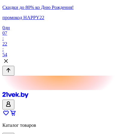
Скидки до 80% ко Дню Рождения!
промокод HAPPY22
0
дн
07
:
22
:
54
Каталог товаров