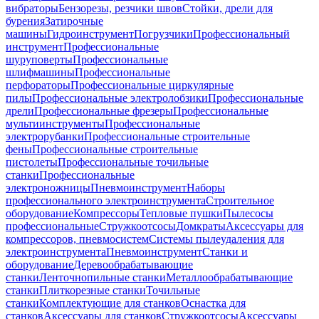
вибраторы
Бензорезы, резчики швов
Стойки, дрели для
бурения
Затирочные
машины
Гидроинструмент
Погрузчики
Профессиональный
инструмент
Профессиональные
шуруповерты
Профессиональные
шлифмашины
Профессиональные
перфораторы
Профессиональные циркулярные
пилы
Профессиональные электролобзики
Профессиональные
дрели
Профессиональные фрезеры
Профессиональные
мультиинструменты
Профессиональные
электрорубанки
Профессиональные строительные
фены
Профессиональные строительные
пистолеты
Профессиональные точильные
станки
Профессиональные
электроножницы
Пневмоинструмент
Наборы
профессионального электроинструмента
Строительное
оборудование
Компрессоры
Тепловые пушки
Пылесосы
профессиональные
Стружкоотсосы
Домкраты
Аксессуары для
компрессоров, пневмосистем
Системы пылеудаления для
электроинструмента
Пневмоинструмент
Станки и
оборудование
Деревообрабатывающие
станки
Ленточнопильные станки
Металлообрабатывающие
станки
Плиткорезные станки
Точильные
станки
Комплектующие для станков
Оснастка для
станков
Аксессуары для станков
Стружкоотсосы
Аксессуары