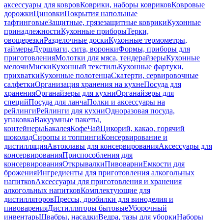
аксессуары для ковров
Коврики, наборы ковриков
Ковровые
дорожки
Циновки
Покрытия напольные
тафтинговые
Защитные, грязезащитные коврики
Кухонные
принадлежности
Кухонные приборы
Терки,
овощерезки
Разделочные доски
Кухонные термометры,
таймеры
Дуршлаги, сита, воронки
Формы, приборы для
приготовления
Молотки для мяса, тендерайзеры
Кухонные
мелочи
Миски
Кухонный текстиль
Кухонные фартуки,
прихватки
Кухонные полотенца
Скатерти, сервировочные
салфетки
Организация хранения на кухне
Посуда для
хранения
Органайзеры для кухни
Органайзеры для
специй
Посуда для ланча
Полки и аксессуары на
рейлинги
Рейлинги для кухни
Одноразовая посуда,
упаковка
Вакуумные пакеты,
контейнеры
Бакалея
Кофе
Чай
Цикорий, какао, горячий
шоколад
Сиропы и топпинги
Консервирование и
дистилляция
Автоклавы для консервирования
Аксессуары для
консервирования
Приспособления для
консервирования
Открывалки
Пивоварни
Емкости для
брожения
Ингредиенты для приготовления алкогольных
напитков
Аксессуары для приготовления и хранения
алкогольных напитков
Комплектующие для
дистилляторов
Прессы, дробилки для виноделия и
пивоварения
Дистилляторы бытовые
Уборочный
инвентарь
Швабры, насадки
Ведра, тазы для уборки
Наборы