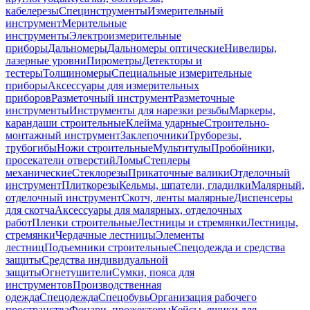
кабелерезы
Специнструменты
Измерительный
инструмент
Мерительные
инструменты
Электроизмерительные
приборы
Дальномеры
Дальномеры оптические
Нивелиры,
лазерные уровни
Пирометры
Детекторы и
тестеры
Толщиномеры
Специальные измерительные
приборы
Аксессуары для измерительных
приборов
Разметочный инструмент
Разметочные
инструменты
Инструменты для нарезки резьбы
Маркеры,
карандаши строительные
Клейма ударные
Строительно-
монтажный инструмент
Заклепочники
Труборезы,
трубогибы
Ножи строительные
Мультитулы
Пробойники,
просекатели отверстий
Ломы
Степлеры
механические
Стеклорезы
Прикаточные валики
Отделочный
инструмент
Плиткорезы
Кельмы, шпатели, гладилки
Малярный,
отделочный инструмент
Скотч, ленты малярные
Диспенсеры
для скотча
Аксессуары для малярных, отделочных
работ
Пленки строительные
Лестницы и стремянки
Лестницы,
стремянки
Чердачные лестницы
Элементы
лестниц
Подъемники строительные
Спецодежда и средства
защиты
Средства индивидуальной
защиты
Огнетушители
Сумки, пояса для
инструментов
Производственная
одежда
Спецодежда
Спецобувь
Организация рабочего
пространства
Фонари, прожекторы
Кейсы, ящики для