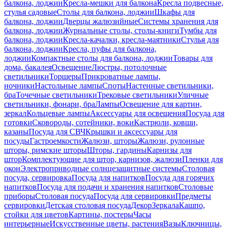
балкона, лоджии
Кресла-мешки для балкона
Кресла подвесные,
стулья садовые
Столы для балкона, лоджии
Шкафы для
балкона, лоджии
Дверцы жалюзийные
Системы хранения для
балкона, лоджии
Журнальные столы, столы-книги
Тумбы для
балкона, лоджии
Кресла-качалки, кресла-маятники
Стулья для
балкона, лоджии
Кресла, пуфы для балкона,
лоджии
Компактные столы для балкона, лоджии
Товары для
дома, бакалея
Освещение
Люстры, потолочные
светильники
Торшеры
Прикроватные лампы,
ночники
Настольные лампы
Споты
Настенные светильники,
бра
Точечные светильники
Трековые светильники
Уличные
светильники, фонари, бра
Лампы
Освещение для картин,
зеркал
Кольцевые лампы
Аксессуары для освещения
Посуда для
готовки
Сковороды, сотейники, воки
Кастрюли, ковши,
казаны
Посуда для СВЧ
Крышки и аксессуары для
посуды
Гастроемкости
Жалюзи, шторы
Жалюзи, рулонные
шторы, римские шторы
Шторы, гардины
Карнизы для
штор
Комплектующие для штор, карнизов, жалюзи
Пленки для
окон
Электроприводные солнцезащитные системы
Столовая
посуда, сервировка
Посуда для напитков
Посуда для горячих
напитков
Посуда для подачи и хранения напитков
Столовые
приборы
Столовая посуда
Посуда для сервировки
Предметы
сервировки
Детская столовая посуда
Декор
Зеркала
Кашпо,
стойки для цветов
Картины, постеры
Часы
интерьерные
Искусственные цветы, растения
Вазы
Ключницы,