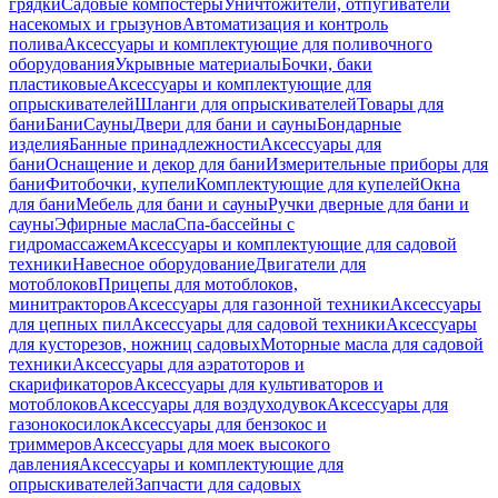
грядки
Садовые компостеры
Уничтожители, отпугиватели
насекомых и грызунов
Автоматизация и контроль
полива
Аксессуары и комплектующие для поливочного
оборудования
Укрывные материалы
Бочки, баки
пластиковые
Аксессуары и комплектующие для
опрыскивателей
Шланги для опрыскивателей
Товары для
бани
Бани
Сауны
Двери для бани и сауны
Бондарные
изделия
Банные принадлежности
Аксессуары для
бани
Оснащение и декор для бани
Измерительные приборы для
бани
Фитобочки, купели
Комплектующие для купелей
Окна
для бани
Мебель для бани и сауны
Ручки дверные для бани и
сауны
Эфирные масла
Спа-бассейны с
гидромассажем
Аксессуары и комплектующие для садовой
техники
Навесное оборудование
Двигатели для
мотоблоков
Прицепы для мотоблоков,
минитракторов
Аксессуары для газонной техники
Аксессуары
для цепных пил
Аксессуары для садовой техники
Аксессуары
для кусторезов, ножниц садовых
Моторные масла для садовой
техники
Аксессуары для аэратоторов и
скарификаторов
Аксессуары для культиваторов и
мотоблоков
Аксессуары для воздуходувок
Аксессуары для
газонокосилок
Аксессуары для бензокос и
триммеров
Аксессуары для моек высокого
давления
Аксессуары и комплектующие для
опрыскивателей
Запчасти для садовых