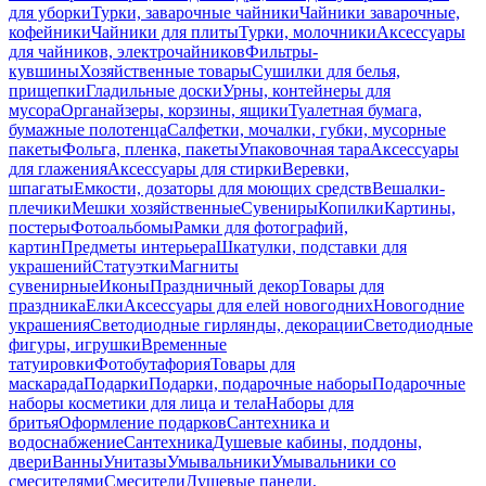
для уборки
Турки, заварочные чайники
Чайники заварочные,
кофейники
Чайники для плиты
Турки, молочники
Аксессуары
для чайников, электрочайников
Фильтры-
кувшины
Хозяйственные товары
Сушилки для белья,
прищепки
Гладильные доски
Урны, контейнеры для
мусора
Органайзеры, корзины, ящики
Туалетная бумага,
бумажные полотенца
Салфетки, мочалки, губки, мусорные
пакеты
Фольга, пленка, пакеты
Упаковочная тара
Аксессуары
для глажения
Аксессуары для стирки
Веревки,
шпагаты
Емкости, дозаторы для моющих средств
Вешалки-
плечики
Мешки хозяйственные
Сувениры
Копилки
Картины,
постеры
Фотоальбомы
Рамки для фотографий,
картин
Предметы интерьера
Шкатулки, подставки для
украшений
Статуэтки
Магниты
сувенирные
Иконы
Праздничный декор
Товары для
праздника
Елки
Аксессуары для елей новогодних
Новогодние
украшения
Светодиодные гирлянды, декорации
Светодиодные
фигуры, игрушки
Временные
татуировки
Фотобутафория
Товары для
маскарада
Подарки
Подарки, подарочные наборы
Подарочные
наборы косметики для лица и тела
Наборы для
бритья
Оформление подарков
Сантехника и
водоснабжение
Сантехника
Душевые кабины, поддоны,
двери
Ванны
Унитазы
Умывальники
Умывальники со
смесителями
Смесители
Душевые панели,