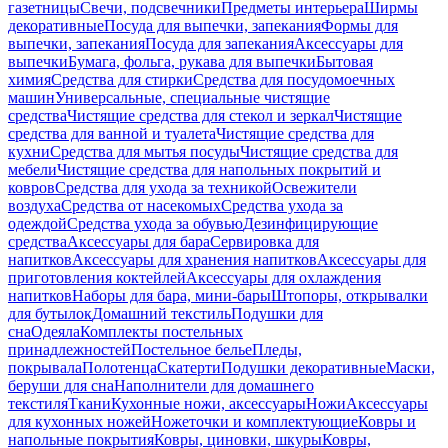
газетницы
Свечи, подсвечники
Предметы интерьера
Ширмы
декоративные
Посуда для выпечки, запекания
Формы для
выпечки, запекания
Посуда для запекания
Аксессуары для
выпечки
Бумага, фольга, рукава для выпечки
Бытовая
химия
Средства для стирки
Средства для посудомоечных
машин
Универсальные, специальные чистящие
средства
Чистящие средства для стекол и зеркал
Чистящие
средства для ванной и туалета
Чистящие средства для
кухни
Средства для мытья посуды
Чистящие средства для
мебели
Чистящие средства для напольных покрытий и
ковров
Средства для ухода за техникой
Освежители
воздуха
Средства от насекомых
Средства ухода за
одеждой
Средства ухода за обувью
Дезинфицирующие
средства
Аксессуары для бара
Сервировка для
напитков
Аксессуары для хранения напитков
Аксессуары для
приготовления коктейлей
Аксессуары для охлаждения
напитков
Наборы для бара, мини-бары
Штопоры, открывалки
для бутылок
Домашний текстиль
Подушки для
сна
Одеяла
Комплекты постельных
принадлежностей
Постельное белье
Пледы,
покрывала
Полотенца
Скатерти
Подушки декоративные
Маски,
беруши для сна
Наполнители для домашнего
текстиля
Ткани
Кухонные ножи, аксессуары
Ножи
Аксессуары
для кухонных ножей
Ножеточки и комплектующие
Ковры и
напольные покрытия
Ковры, циновки, шкуры
Ковры,