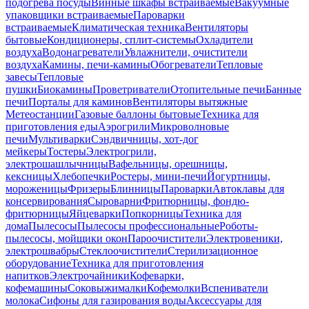
подогрева посуды
Винные шкафы встраиваемые
Вакуумные
упаковщики встраиваемые
Пароварки
встраиваемые
Климатическая техника
Вентиляторы
бытовые
Кондиционеры, сплит-системы
Охладители
воздуха
Водонагреватели
Увлажнители, очистители
воздуха
Камины, печи-камины
Обогреватели
Тепловые
завесы
Тепловые
пушки
Биокамины
Проветриватели
Отопительные печи
Банные
печи
Порталы для каминов
Вентиляторы вытяжные
Метеостанции
Газовые баллоны бытовые
Техника для
приготовления еды
Аэрогрили
Микроволновые
печи
Мультиварки
Сэндвичницы, хот-дог
мейкеры
Тостеры
Электрогрили,
электрошашлычницы
Вафельницы, орешницы,
кексницы
Хлебопечки
Ростеры, мини-печи
Йогуртницы,
мороженицы
Фризеры
Блинницы
Пароварки
Автоклавы для
консервирования
Сыроварни
Фритюрницы, фондю-
фритюрницы
Яйцеварки
Попкорницы
Техника для
дома
Пылесосы
Пылесосы профессиональные
Роботы-
пылесосы, мойщики окон
Пароочистители
Электровеники,
электрошвабры
Стеклоочистители
Стерилизационное
оборудование
Техника для приготовления
напитков
Электрочайники
Кофеварки,
кофемашины
Соковыжималки
Кофемолки
Вспениватели
молока
Сифоны для газирования воды
Аксессуары для