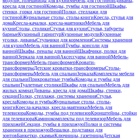
модули
Столешницы для кухни
Мебель для гостиной
Диваны,
кресла для гостиной
Комоды, тумбы для гостиной
Шкафы,
стенки, горки для гостиной
Полки, стеллажи для
гостиной
Журнальные столы, столы-книги
Кресла, стулья для
дома
Кресла-качалки, кресла-маятники
Мебель для
кухни
Столы, столики
Стулья для кухни
Стулья, табуреты
барные
Кухонный гарнитур
Кухонные модули
Кухонные
уголки, диваны
Стульчики для кормления
Системы хранения
для кухни
Мебель для ванной
Тумбы, консоли для
ванной
Шкафы, пеналы для ванной
Шкафчики, полки для
ванной
Зеркала для ванной
Аксессуары для ванной
Мебель-
трансформер
Мебель-трансформер
Кровати-
трансформеры
Детские кроватки-трансформеры
Столы-
трансформеры
Мебель для спальни
Зеркала
Комплекты мебели
для спальни
Прикроватные тумбы
Комоды и тумбы для
спальни
Туалетные столики
Шкафы для спальни
Мебель для
жилых комнат
Диваны, кресла для дома
Шкафы, стенки,
секции
Полки, стеллажи, системы хранения
Стулья,
кресла
Комоды и тумбы
Журнальные столы, столы-
книги
Кресла-качалки, кресла-маятники
Мебель для
телевизора
Комоды, тумбы под телевизор
Кронштейны, стойки
для телевизора
Каминокомплекты под телевизор
Мебель для
прихожей
Секции, тумбы в прихожую
Полки и системы
хранения в прихожую
Вешалки, подставки для
зонтов
Банкетки, скамьи
Ключницы, газетницы
Детская