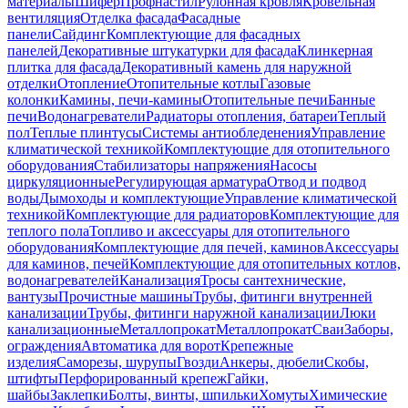
материалы
Шифер
Профнастил
Рулонная кровля
Кровельная
вентиляция
Отделка фасада
Фасадные
панели
Сайдинг
Комплектующие для фасадных
панелей
Декоративные штукатурки для фасада
Клинкерная
плитка для фасада
Декоративный камень для наружной
отделки
Отопление
Отопительные котлы
Газовые
колонки
Камины, печи-камины
Отопительные печи
Банные
печи
Водонагреватели
Радиаторы отопления, батареи
Теплый
пол
Теплые плинтусы
Системы антиобледенения
Управление
климатической техникой
Комплектующие для отопительного
оборудования
Стабилизаторы напряжения
Насосы
циркуляционные
Регулирующая арматура
Отвод и подвод
воды
Дымоходы и комплектующие
Управление климатической
техникой
Комплектующие для радиаторов
Комплектующие для
теплого пола
Топливо и аксессуары для отопительного
оборудования
Комплектующие для печей, каминов
Аксессуары
для каминов, печей
Комплектующие для отопительных котлов,
водонагревателей
Канализация
Тросы сантехнические,
вантузы
Прочистные машины
Трубы, фитинги внутренней
канализации
Трубы, фитинги наружной канализации
Люки
канализационные
Металлопрокат
Металлопрокат
Сваи
Заборы,
ограждения
Автоматика для ворот
Крепежные
изделия
Саморезы, шурупы
Гвозди
Анкеры, дюбели
Скобы,
штифты
Перфорированный крепеж
Гайки,
шайбы
Заклепки
Болты, винты, шпильки
Хомуты
Химические