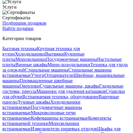
Услуги
Сертификаты
Подборщик подарков
Найти подарки
Категории товаров
Бытовая техника
Крупная техника для
кухни
Холодильники
Вытяжки
Кухонные
плиты
Морозильники
Посудомоечные машины
Настольные
плиты
Винные шкафы
Мини-холодильники
Техника для ухода
за одеждой
Стиральные машины
Стиральные машины
встраиваемые
Утюги
Отпариватели
Швейные, вышивальные
машины
Промышленные швейные
машины
Оверлоки
Сушильные машины, шкафы
Гладильные
системы, прессы
Машинки для удаления катышков
Сушилки
для обуви
Встраиваемая техника, оборудование
Варочные
панели
Духовые шкафы
Холодильники
встраиваемые
Посудомоечные машины
встраиваемые
Микроволновые печи
встраиваемые
Кофемашины встраиваемые
Комплекты
встраиваемой техники
Морозильники
встраиваемые
Измельчители пищевых отходов
Шкафы для