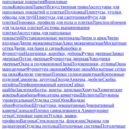
напольные покрытия
Виниловые
полы
Ковролин
Паркет
Искусственная трава
Аксессуары для
напольных покрытий и плитки
Подложка
Плинтусы, уголки,
обводы для труб
Плинтусы для сантехники
Фуги для
плитки
Порожки, профили для пола и плитки
Приспособления
для укладки плитки
Системы выравнивания
плитки
Аксессуары для напольных
покрытий
Реставрационные материалы
Двери и арки
Двери
входные
Двери межкомнатные
Арки межкомнатные
Москитные
сетки
Двери для бани и сауны
Коробки и
фурнитура
Наличники, коробки, доборы
Ручки дверные
Замки
дверные
Петли дверные
Фурнитура дверная
Доводчики
дверные
Окна и подоконники
Окна
Подоконники, отливы
Окна
мансардные
Фурнитура оконная
Мягкие окна
Москитные сетки
на окна
Жалюзи уличные
Пленки солнцезащитные
Крепежные
изделия
Саморезы, шурупы
Гвозди
Анкеры, дюбели
Скобы,
штифты
Перфорированный крепеж
Гайки,
шайбы
Заклепки
Болты, винты, шпильки
Хомуты
Химические
анкеры
Карабины
Фиксаторы арматуры
Шплинты
Пружины
универсальные
Отделка стен
Обои
Жидкие
обои
Фотообои
Штукатурки декоративные
Декоративный
камень
Скинали
Пленки самоклеящиеся
Армирующие
сетки
Стеновые панели
Уголки, маяки,
профили
Вагонка
Стеклохолсты, флизелин
Экраны для
радиаторов
Отделка потолка
Потолочные системы
Потолочные