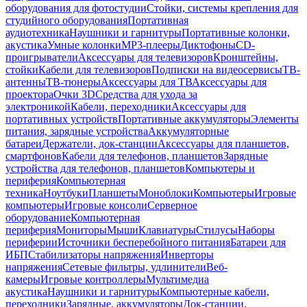
оборудования для фотостудии
Стойки, системы крепления для
студийного оборудования
Портативная
аудиотехника
Наушники и гарнитуры
Портативные колонки,
акустика
Умные колонки
MP3-плееры
Диктофоны
CD-
проигрыватели
Аксессуары для телевизоров
Кронштейны,
стойки
Кабели для телевизоров
Подписки на видеосервисы
ТВ-
антенны
ТВ-тюнеры
Аксессуары для ТВ
Аксессуары для
проектора
Очки 3D
Средства для ухода за
электроникой
Кабели, переходники
Аксессуары для
портативных устройств
Портативные аккумуляторы
Элементы
питания, зарядные устройства
Аккумуляторные
батареи
Держатели, док-станции
Аксессуары для планшетов,
смартфонов
Кабели для телефонов, планшетов
Зарядные
устройства для телефонов, планшетов
Компьютеры и
периферия
Компьютерная
техника
Ноутбуки
Планшеты
Моноблоки
Компьютеры
Игровые
компьютеры
Игровые консоли
Серверное
оборудование
Компьютерная
периферия
Мониторы
Мыши
Клавиатуры
Стилусы
Наборы
периферии
Источники бесперебойного питания
Батареи для
ИБП
Стабилизаторы напряжения
Инверторы
напряжения
Сетевые фильтры, удлинители
Веб-
камеры
Игровые контроллеры
Мультимедиа
акустика
Наушники и гарнитуры
Компьютерные кабели,
переходники
Зарядные, аккумуляторы
Док-станции,