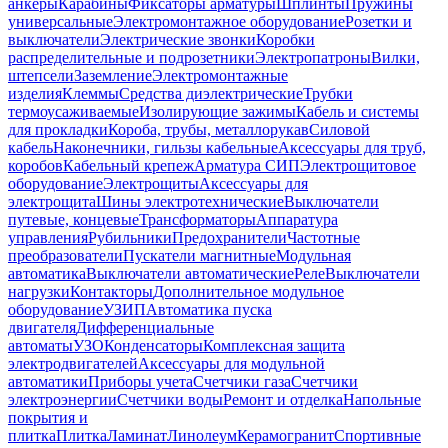
анкеры
Карабины
Фиксаторы арматуры
Шплинты
Пружины
универсальные
Электромонтажное оборудование
Розетки и
выключатели
Электрические звонки
Коробки
распределительные и подрозетники
Электропатроны
Вилки,
штепсели
Заземление
Электромонтажные
изделия
Клеммы
Средства диэлектрические
Трубки
термоусаживаемые
Изолирующие зажимы
Кабель и системы
для прокладки
Короба, трубы, металлорукав
Силовой
кабель
Наконечники, гильзы кабельные
Аксессуары для труб,
коробов
Кабельный крепеж
Арматура СИП
Электрощитовое
оборудование
Электрощиты
Аксессуары для
электрощита
Шины электротехнические
Выключатели
путевые, концевые
Трансформаторы
Аппаратура
управления
Рубильники
Предохранители
Частотные
преобразователи
Пускатели магнитные
Модульная
автоматика
Выключатели автоматические
Реле
Выключатели
нагрузки
Контакторы
Дополнительное модульное
оборудование
УЗИП
Автоматика пуска
двигателя
Дифференциальные
автоматы
УЗО
Конденсаторы
Комплексная защита
электродвигателей
Аксессуары для модульной
автоматики
Приборы учета
Счетчики газа
Счетчики
электроэнергии
Счетчики воды
Ремонт и отделка
Напольные
покрытия и
плитка
Плитка
Ламинат
Линолеум
Керамогранит
Спортивные