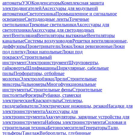
автоматы
УЗО
Конденсаторы
Комплексная защита
электродвигателей
Аксессуары для модульной
автоматики
Светотехника
Промышленное и сигнальное
освещение
Светодиодные ленты
Точечные
светильники
Трековые светильники
Аксессуары для
светотехники
Аксессуары для светодиодных
лент
Вентиляция
Вентиляторы вытяжные
Вентиляторы
канальные
Системы воздуховодов
Решетки вентиляционные,
диффузоры
Проветриватели
Люки
Люки ревизионные
Люки
под плитку
Люки напольные
Люки под
покраску
Строительный
инструмент
Электроинструмент
Шуруповерты,
гайковерты
Шлифмашины
Циркулярные, сабельные
пилы
Перфораторы, отбойные
молотки
Электролобзики
Дрели
Строительные
миксеры
Дальномеры
Многофункциональные
инструменты
Строительные фены
Строительные
пистолеты
Фрезеры
Рубанки, стамески
электрические
Краскопульты
Степлеры,
гвоздезабиватели
Электрические ножницы, резаки
Насадки для
электроинструмента
Аксессуары для
электроинструмента
Аккумуляторы, зарядные устройства для
электроинструмента
Наборы электроинструмента
Силовая и
строительная техника
Бетоносмесители
Генераторы
Тали,
тельферы
Такелаж
Виброплиты, глубинные