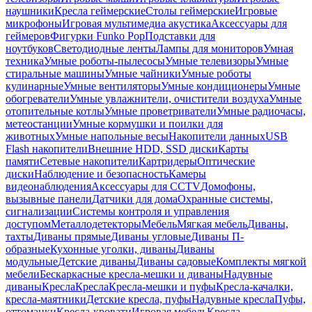
наушники
Кресла геймерские
Столы геймерские
Игровые
микрофоны
Игровая мультимедиа акустика
Аксессуары для
геймеров
Фигурки Funko Pop
Подставки для
ноутбуков
Светодиодные ленты
Лампы для мониторов
Умная
техника
Умные роботы-пылесосы
Умные телевизоры
Умные
стиральные машины
Умные чайники
Умные роботы
кулинарные
Умные вентиляторы
Умные кондиционеры
Умные
обогреватели
Умные увлажнители, очистители воздуха
Умные
отопительные котлы
Умные проветриватели
Умные радиочасы,
метеостанции
Умные кормушки и поилки для
животных
Умные напольные весы
Накопители данных
USB
Flash накопители
Внешние HDD, SSD диски
Карты
памяти
Сетевые накопители
Картридеры
Оптические
диски
Наблюдение и безопасность
Камеры
видеонаблюдения
Аксессуары для CCTV
Домофоны,
вызывные панели
Датчики для дома
Охранные системы,
сигнализации
Системы контроля и управления
доступом
Металлодетекторы
Мебель
Мягкая мебель
Диваны,
тахты
Диваны прямые
Диваны угловые
Диваны П-
образные
Кухонные уголки, диваны
Диваны
модульные
Детские диваны
Диваны садовые
Комплекты мягкой
мебели
Бескаркасные кресла-мешки и диваны
Надувные
диваны
Кресла
Кресла
Кресла-мешки и пуфы
Кресла-качалки,
кресла-маятники
Детские кресла, пуфы
Надувные кресла
Пуфы,
оттоманки
Кресла-кровати
Игровая мебель
Кресла