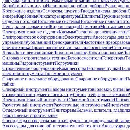
для укладки плитки
Системы выравнивания плитки
Аксессуары
Коробки и фурнитура
Наличники, коробки, доборы
Ручки дверн
Крепежные изделия
Саморезы, шурупы
Гвозди
Анкеры, дюбели
анкеры
Карабины
Фиксаторы арматуры
Шплинты
Пружины унив
Отделка потолка
Потолочные системы
Потолочные панели
Пото
Пены, клеи, герметики
Жидкие гвозди
Герметики
Монтажная пе
Электромонтажные изделия
Клеммы
Средства диэлектрические
Электрощитовое оборудование
Электрощиты
Аксессуары для э
управления
Рубильники
Предохранители
Частотные преобразов
Светотехника
Промышленное и сигнальное освещение
Светоди
Люки
Люки ревизионные
Люки под плитку
Люки напольные
Люк
Силовая и строительная техника
Бетоносмесители
Генераторы
Та
машины
Гидроинструмент
Погрузчики
Строительное оборудование
Компрессоры
Тепловые пушки
Пыле
электроинструмента
Пневмоинструмент
Сварочное и паяльное оборудование
Сварочное оборудование
П
пайки
Слесарный инструмент
Наборы инструментов
Головки, биты
Га
Столярный инструмент
Тиски, струбцины, гейферные зажимы
Р
Электромонтажный инструмент
Обжимной инструмент
Плоског
Разметочный инструмент
Разметочные инструменты
Инструмент
Отделочный инструмент
Плиткорезы
Кельмы, шпатели, гладилк
работ
Пленки строительные
Спецодежда и средства защиты
Средства индивидуальной защ
Аксессуары для силовой и строительной техники
Аксессуары дл