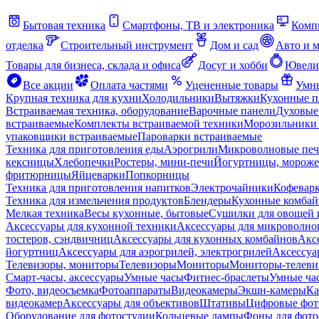
Бытовая техника
Смартфоны, ТВ и электроника
Комп
отделка
Строительный инструмент
Дом и сад
Авто и 
Товары для бизнеса, склада и офиса
Досуг и хобби
Ювели
Все акции
Оплата частями
Уцененные товары
Умны
Крупная техника для кухни
Холодильники
Вытяжки
Кухонные 
Встраиваемая техника, оборудование
Варочные панели
Духовые
встраиваемые
Комплекты встраиваемой техники
Морозильники 
упаковщики встраиваемые
Пароварки встраиваемые
Техника для приготовления еды
Аэрогрили
Микроволновые пе
кексницы
Хлебопечки
Ростеры, мини-печи
Йогуртницы, морож
фритюрницы
Яйцеварки
Попкорницы
Техника для приготовления напитков
Электрочайники
Кофевар
Техника для измельчения продуктов
Блендеры
Кухонные комбай
Мелкая техника
Весы кухонные, бытовые
Сушилки для овощей 
Аксессуары для кухонной техники
Аксессуары для микроволно
тостеров, сэндвичниц
Аксессуары для кухонных комбайнов
Акс
йогуртниц
Аксессуары для аэрогрилей, электрогрилей
Аксессуа
Телевизоры, мониторы
Телевизоры
Мониторы
Мониторы-телеви
Смарт-часы, аксессуары
Умные часы
Фитнес-браслеты
Умные ча
Фото, видеосъемка
Фотоаппараты
Видеокамеры
Экшн-камеры
Ка
видеокамер
Аксессуары для объективов
Штативы
Цифровые фот
Оборудование для фотостудии
Кольцевые лампы
Фоны для фото