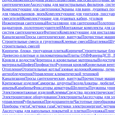
сантехнические
Аксессуары для магистральных фильтров, сист
Комплектующие для сантехники
Экраны для ванн, душевых по
для умывальников, моек
Комплектующие для унитазов, писсуар
смесителей
Комплектующие для душевых кабин, уголков
Инженерная сантехника
Инсталляции для сантехники
Полотенц
радиаторов, полотенцесушителей
Монтажные комплекты для с
систем сантехнических
Фитинги
Комплектующие для инсталля
Канализация
Тросы сантехнические, вантузы
Прочистные маши
Строительные смеси и грунтовки
Клеевые смеси
Шпатлевки
Шту
строительных смесей
Кирпичи, блоки, тротуарная плитка
Кирпичи
Строительные бло
Древесно-плитные и пиломатериалы
Плиты OSB
Фанера
ДСП, 
Кровля и водосток
Черепица и кровельные материалы
Водосточ
материалы
Шифер
Профнастил
Рулонная кровля
Кровельная вен
Отопление
Отопительные котлы
Газовые колонки
Камины, печи
антиобледенения
Управление климатической техникой
Канализация
Тросы сантехнические, вантузы
Прочистные маши
Крепежные изделия
Саморезы, шурупы
Гвозди
Анкеры, дюбели
анкеры
Карабины
Фиксаторы арматуры
Шплинты
Пружины унив
Электромонтажные изделия
Клеммы
Средства диэлектрические
Электрощитовое оборудование
Электрощиты
Аксессуары для э
управления
Рубильники
Предохранители
Частотные преобразов
Приборы учета
Счетчики газа
Счетчики электроэнергии
Счетчи
Аксессуары для напольных покрытий и плитки
Подложка
Плинт