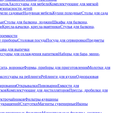
ваток
Аксессуары для мебели
Комплектующие для мягкой
безопасности детей
чели садовые
Надувная мебель
Кухни походные
Столы для сада
вые
Столы для балкона, лоджии
Шкафы для балкона,
ии
Кресла-качалки, кресла-маятники
Стулья для балкона,
роемкости
е приборы
Столовая посуда
Посуда для сервировки
Предметы
укава для выпечки
ссуары для охлаждения напитков
Наборы для бара, мини-
сита, воронки
Формы, приборы для приготовления
Молотки для
аксессуары на рейлинги
Рейлинги для кухни
Одноразовая
вирования
Открывалки
Пивоварни
Емкости для
тков
Комплектующие для дистилляторов
Прессы, дробилки для
лектрочайников
Фильтры-кувшины
я украшений
Статуэтки
Магниты сувенирные
Иконы
ля проточных фильтров
Магистральные фильтры, системы