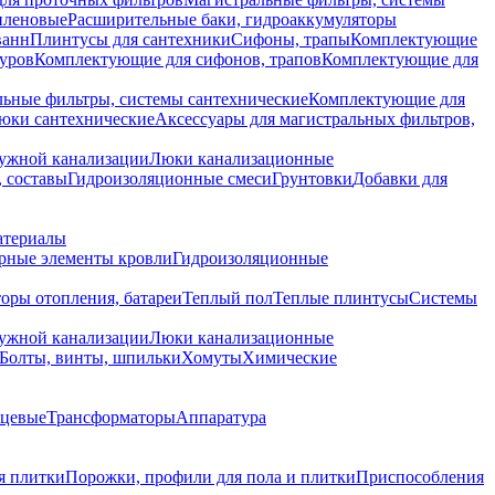
иленовые
Расширительные баки, гидроаккумуляторы
ванн
Плинтусы для сантехники
Сифоны, трапы
Комплектующие
уров
Комплектующие для сифонов, трапов
Комплектующие для
ьные фильтры, системы сантехнические
Комплектующие для
юки сантехнические
Аксессуары для магистральных фильтров,
ружной канализации
Люки канализационные
 составы
Гидроизоляционные смеси
Грунтовки
Добавки для
атериалы
рные элементы кровли
Гидроизоляционные
оры отопления, батареи
Теплый пол
Теплые плинтусы
Системы
ружной канализации
Люки канализационные
Болты, винты, шпильки
Хомуты
Химические
нцевые
Трансформаторы
Аппаратура
я плитки
Порожки, профили для пола и плитки
Приспособления