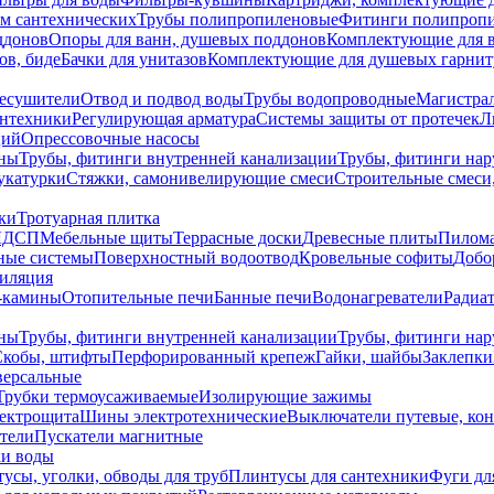
ем сантехнических
Трубы полипропиленовые
Фитинги полипроп
ддонов
Опоры для ванн, душевых поддонов
Комплектующие для 
ов, биде
Бачки для унитазов
Комплектующие для душевых гарнит
есушители
Отвод и подвод воды
Трубы водопроводные
Магистрал
антехники
Регулирующая арматура
Системы защиты от протечек
Л
ций
Опрессовочные насосы
ны
Трубы, фитинги внутренней канализации
Трубы, фитинги на
катурки
Стяжки, самонивелирующие смеси
Строительные смеси,
ки
Тротуарная плитка
ЛДСП
Мебельные щиты
Террасные доски
Древесные плиты
Пилом
ные системы
Поверхностный водоотвод
Кровельные софиты
Добо
тиляция
-камины
Отопительные печи
Банные печи
Водонагреватели
Радиат
ны
Трубы, фитинги внутренней канализации
Трубы, фитинги на
Скобы, штифты
Перфорированный крепеж
Гайки, шайбы
Заклепки
ерсальные
Трубки термоусаживаемые
Изолирующие зажимы
лектрощита
Шины электротехнические
Выключатели путевые, ко
атели
Пускатели магнитные
ки воды
усы, уголки, обводы для труб
Плинтусы для сантехники
Фуги дл