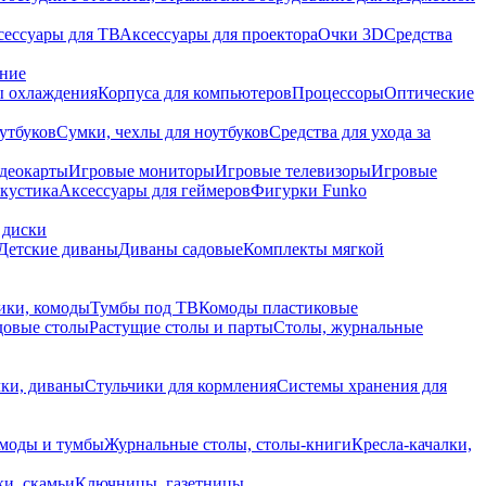
сессуары для ТВ
Аксессуары для проектора
Очки 3D
Средства
ание
 охлаждения
Корпуса для компьютеров
Процессоры
Оптические
утбуков
Сумки, чехлы для ноутбуков
Средства для ухода за
деокарты
Игровые мониторы
Игровые телевизоры
Игровые
акустика
Аксессуары для геймеров
Фигурки Funko
 диски
Детские диваны
Диваны садовые
Комплекты мягкой
ики, комоды
Тумбы под ТВ
Комоды пластиковые
довые столы
Растущие столы и парты
Столы, журнальные
ки, диваны
Стульчики для кормления
Системы хранения для
моды и тумбы
Журнальные столы, столы-книги
Кресла-качалки,
ки, скамьи
Ключницы, газетницы