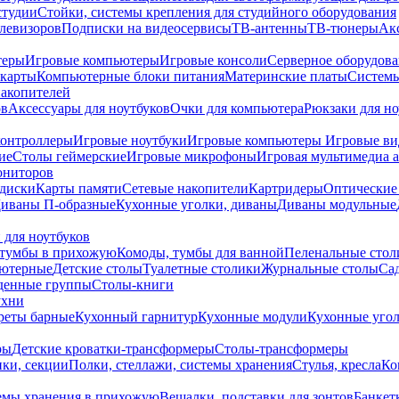
студии
Стойки, системы крепления для студийного оборудования
елевизоров
Подписки на видеосервисы
ТВ-антенны
ТВ-тюнеры
Ак
теры
Игровые компьютеры
Игровые консоли
Серверное оборудов
карты
Компьютерные блоки питания
Материнские платы
Системы
накопителей
ов
Аксессуары для ноутбуков
Очки для компьютера
Рюкзаки для но
контроллеры
Игровые ноутбуки
Игровые компьютеры
Игровые ви
ие
Столы геймерские
Игровые микрофоны
Игровая мультимедиа 
ониторов
диски
Карты памяти
Сетевые накопители
Картридеры
Оптические
иваны П-образные
Кухонные уголки, диваны
Диваны модульные
 для ноутбуков
тумбы в прихожую
Комоды, тумбы для ванной
Пеленальные стол
ьютерные
Детские столы
Туалетные столики
Журнальные столы
Са
денные группы
Столы-книги
ухни
уреты барные
Кухонный гарнитур
Кухонные модули
Кухонные угол
ры
Детские кроватки-трансформеры
Столы-трансформеры
ки, секции
Полки, стеллажи, системы хранения
Стулья, кресла
Ко
емы хранения в прихожую
Вешалки, подставки для зонтов
Банкет