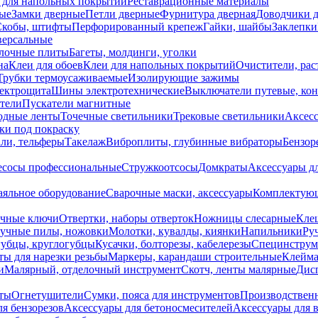
 для напольных покрытий
Реставрационные материалы
ые
Замки дверные
Петли дверные
Фурнитура дверная
Доводчики 
Скобы, штифты
Перфорированный крепеж
Гайки, шайбы
Заклепки
ерсальные
лочные плиты
Багеты, молдинги, уголки
на
Клеи для обоев
Клеи для напольных покрытий
Очистители, рас
Трубки термоусаживаемые
Изолирующие зажимы
лектрощита
Шины электротехнические
Выключатели путевые, ко
атели
Пускатели магнитные
одные ленты
Точечные светильники
Трековые светильники
Аксесс
и под покраску
ли, тельферы
Такелаж
Виброплиты, глубинные вибраторы
Бензор
сосы профессиональные
Стружкоотсосы
Домкраты
Аксессуары д
аяльное оборудование
Сварочные маски, аксессуары
Комплектующ
ечные ключи
Отвертки, наборы отверток
Ножницы слесарные
Кле
учные пилы, ножовки
Молотки, кувалды, киянки
Напильники
Ру
убцы, круглогубцы
Кусачки, болторезы, кабелерезы
Специнструм
ы для нарезки резьбы
Маркеры, карандаши строительные
Клейма
и
Малярный, отделочный инструмент
Скотч, ленты малярные
Дисп
иты
Огнетушители
Сумки, пояса для инструментов
Производствен
я бензорезов
Аксессуары для бетоносмесителей
Аксессуары для 