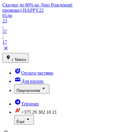
Скидки до 80% ко Дню Рождения!
промокод HAPPY22
01
дн
23
:
57
:
17
г. Минск
Оплата частями
Для юрлиц
Покупателям
Telegram
+375 29
302 10 21
Еще