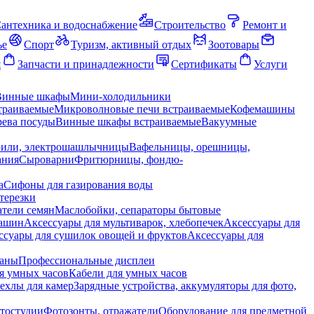
антехника и водоснабжение
Строительство
Ремонт и
ье
Спорт
Туризм, активный отдых
Зоотовары
я
Запчасти и принадлежности
Сертификаты
Услуги
Винные шкафы
Мини-холодильники
траиваемые
Микроволновые печи встраиваемые
Кофемашины
ева посуды
Винные шкафы встраиваемые
Вакуумные
рили, электрошашлычницы
Вафельницы, орешницы,
ания
Сыроварни
Фритюрницы, фондю-
а
Сифоны для газирования воды
терезки
тели семян
Маслобойки, сепараторы бытовые
машин
Аксессуары для мультиварок, хлебопечек
Аксессуары для
ссуары для сушилок овощей и фруктов
Аксессуары для
раны
Профессиональные дисплеи
я умных часов
Кабели для умных часов
ехлы для камер
Зарядные устройства, аккумуляторы для фото,
тостудии
Фотозонты, отражатели
Оборудование для предметной