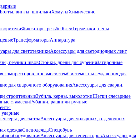
дверные
Болты, винты, шпильки
Хомуты
Химические
творители
Фиксаторы резьбы
Клеи
Герметики, пены
нцевые
Трансформаторы
Аппаратура
уары для светотехники
Аксессуары для светодиодных лент
езы, резчики швов
Стойки, дрели для бурения
Затирочные
ля компрессоров, пневмосистем
Системы пылеудаления для
ие для сварочного оборудования
Аксессуары для сварки,
щи строительные
Зубила, керны, выколотки
Щетки слесарные
чные стамески
Рубанки, рашпили ручные
енты
 ударные
енсеры для скотча
Аксессуары для малярных, отделочных
ная одежда
Спецодежда
Спецобувь
виброоборудования
Аксессуары для генераторов
Аксессуары для