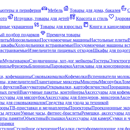
ьютеры и периферия
Мебель
Товары для дома, бакалея
С
мото
Игрушки, товары для детей
Красота и стиль
Здоров
рные украшения
Товары для взрослых
Книги и канцеляри
й подбор подарков
Премиум товары
плиты
Морозильники
Посудомоечные машины
Настольные плиты
 шкафы
Холодильники встраиваемые
Посудомоечные машины вс
встраиваемые
Измельчители пищевых отходов
Шкафы для подогр
чи
Мультиварки
Сэндвичницы, хот-дог мейкеры
Тостеры
Электрог
еницы
Фризеры
Блинницы
Пароварки
Автоклавы для консервиров
ки, кофемашины
Соковыжималки
Кофемолки
Вспениватели молок
ны, измельчители
Планетарные миксеры
Миксеры
Мясорубки
Лом
и фруктов
Вакууматоры
Открывалки, картофелечистки
Проращива
вых печей
Вакуумные пакеты, контейнеры
Аксессуары для кофе
ессуары для мясорубок
Аксессуары для блендеров, миксеров
Аксе
ры для соковыжималок
Средства для ухода за техникой
зоры
ТВ-приставки и медиаплееры
Проекторы
Проекционные эк
сы детские
Умные часы, фитнес-браслеты
Ремешки, аксессуары дл
рты памяти
Объективы
Вспышки
Аксессуары для камер
Сумки и ч
орамки
студии
Студийное освещение
Насадки светоформирующие для фо