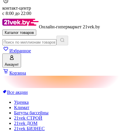
контакт-центр
с
8:00
до
22:00
Онлайн-гипермаркет 21vek.by
Каталог товаров
Избранное
Аккаунт
Корзина
Все акции
Уценка
Климат
Батуты бассейны
21vek СТРОЙ
21vek ДОМ
21vek БИЗНЕС