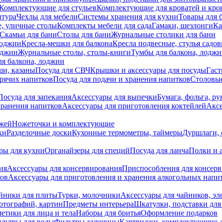
Комплектующие для стульев
Комплектующие для кроватей и кро
итура
Чехлы для мебели
Системы хранения для кухни
Товары для 
, уличные столы
Комплекты мебели для сада
Гамаки, шезлонги
Ка
Скамьи для бани
Столы для бани
Журнальные столики для бани
лоджии
Кресла-мешки для балкона
Кресла подвесные, стулья садо
оджии
Журнальные столы, столы-книги
Тумбы для балкона, лодж
я балкона, лоджии
ши, казаны
Посуда для СВЧ
Крышки и аксессуары для посуды
Гаст
орячих напитков
Посуда для подачи и хранения напитков
Столовы
Посуда для запекания
Аксессуары для выпечки
Бумага, фольга, р
хранения напитков
Аксессуары для приготовления коктейлей
Аксе
ожей
Ножеточки и комплектующие
ки
Разделочные доски
Кухонные термометры, таймеры
Дуршлаги, 
ры для кухни
Органайзеры для специй
Посуда для ланча
Полки и 
ия
Аксессуары для консервирования
Приспособления для консер
ков
Аксессуары для приготовления и хранения алкогольных напи
йники для плиты
Турки, молочники
Аксессуары для чайников, э
отографий, картин
Предметы интерьера
Шкатулки, подставки дл
етики для лица и тела
Наборы для бритья
Оформление подарков
льтры для воды
Фильтры-кувшины
Картриджи, комплектующие д