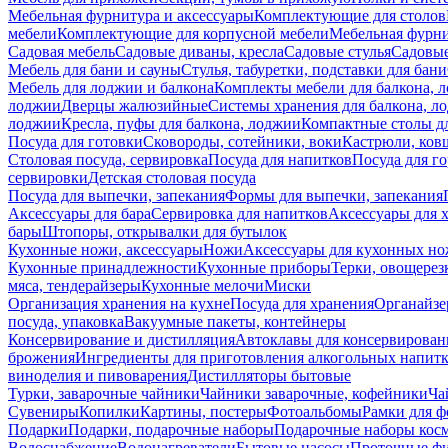
Мебельная фурнитура и аксессуары
Комплектующие для столов
мебели
Комплектующие для корпусной мебели
Мебельная фурн
Садовая мебель
Садовые диваны, кресла
Садовые стулья
Садовые
Мебель для бани и сауны
Стулья, табуретки, подставки для бани
Мебель для лоджии и балкона
Комплекты мебели для балкона, 
лоджии
Дверцы жалюзийные
Системы хранения для балкона, л
лоджии
Кресла, пуфы для балкона, лоджии
Компактные столы дл
Посуда для готовки
Сковороды, сотейники, воки
Кастрюли, ков
Столовая посуда, сервировка
Посуда для напитков
Посуда для г
сервировки
Детская столовая посуда
Посуда для выпечки, запекания
Формы для выпечки, запекания
Аксессуары для бара
Сервировка для напитков
Аксессуары для 
бары
Штопоры, открывалки для бутылок
Кухонные ножи, аксессуары
Ножи
Аксессуары для кухонных н
Кухонные принадлежности
Кухонные приборы
Терки, овощерез
мяса, тендерайзеры
Кухонные мелочи
Миски
Организация хранения на кухне
Посуда для хранения
Органайзе
посуда, упаковка
Вакуумные пакеты, контейнеры
Консервирование и дистилляция
Автоклавы для консервирован
брожения
Ингредиенты для приготовления алкогольных напит
виноделия и пивоварения
Дистилляторы бытовые
Турки, заварочные чайники
Чайники заварочные, кофейники
Ча
Сувениры
Копилки
Картины, постеры
Фотоальбомы
Рамки для ф
Подарки
Подарки, подарочные наборы
Подарочные наборы косм
Водоснабжение
Водонагреватели
Бытовые насосы
Проточные фи