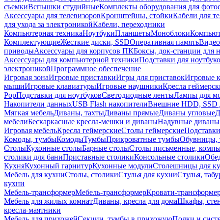
съемки
Вспышки студийные
Комплекты оборудования для фото
Аксессуары для телевизоров
Кронштейны, стойки
Кабели для т
для ухода за электроникой
Кабели, переходники
Компьютерная техника
Ноутбуки
Планшеты
Моноблоки
Компью
Комплектующие
Жесткие диски, SSD
Оперативная память
Видео
приводы
Аксессуары для корпусов ПК
Боксы, док-станции для 
Аксессуары для компьютерной техники
Подставки для ноутбук
электроникой
Программное обеспечение
Игровая зона
Игровые приставки
Игры для приставок
Игровые 
мыши
Игровые клавиатуры
Игровые наушники
Кресла геймерск
Pop
Подставки для ноутбуков
Светодиодные ленты
Лампы для м
Накопители данных
USB Flash накопители
Внешние HDD, SSD 
Мягкая мебель
Диваны, тахты
Диваны прямые
Диваны угловые
Д
мебели
Бескаркасные кресла-мешки и диваны
Надувные диваны
Игровая мебель
Кресла геймерские
Столы геймерские
Подставки
Комоды, тумбы
Комоды
Тумбы
Прикроватные тумбы
Обувницы, 
Столы
Кухонные столы
Барные столы
Столы письменные, комп
столики для бани
Приставные столики
Консольные столики
Обе
Кухня
Кухонный гарнитур
Кухонные модули
Столешницы для к
Мебель для кухни
Столы, столики
Стулья для кухни
Стулья, таб
кухни
Мебель-трансформер
Мебель-трансформер
Кровати-трансформе
Мебель для жилых комнат
Диваны, кресла для дома
Шкафы, стен
кресла-маятники
Мебель для прихожей
Секции, тумбы в прихожую
Полки и сист