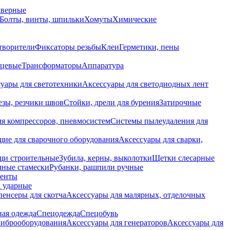
дверные
Болты, винты, шпильки
Хомуты
Химические
творители
Фиксаторы резьбы
Клеи
Герметики, пены
нцевые
Трансформаторы
Аппаратура
уары для светотехники
Аксессуары для светодиодных лент
езы, резчики швов
Стойки, дрели для бурения
Затирочные
ля компрессоров, пневмосистем
Системы пылеудаления для
ие для сварочного оборудования
Аксессуары для сварки,
щи строительные
Зубила, керны, выколотки
Щетки слесарные
чные стамески
Рубанки, рашпили ручные
енты
 ударные
енсеры для скотча
Аксессуары для малярных, отделочных
ная одежда
Спецодежда
Спецобувь
виброоборудования
Аксессуары для генераторов
Аксессуары для