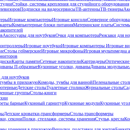
студии
Стойки, системы крепления для студийного оборудования
елевизоров
Подписки на видеосервисы
ТВ-антенны
ТВ-тюнеры
Ак
теры
Игровые компьютеры
Игровые консоли
Серверное оборудов
карты
Компьютерные блоки питания
Материнские платы
Системы
накопителей
ов
Аксессуары для ноутбуков
Очки для компьютера
Рюкзаки для но
контроллеры
Игровые ноутбуки
Игровые компьютеры
Игровые ви
ие
Столы геймерские
Игровые микрофоны
Игровая мультимедиа 
ониторов
диски
Карты памяти
Сетевые накопители
Картридеры
Оптические
иваны П-образные
Кухонные уголки, диваны
Диваны модульные
 для ноутбуков
тумбы в прихожую
Комоды, тумбы для ванной
Пеленальные стол
ьютерные
Детские столы
Туалетные столики
Журнальные столы
Са
денные группы
Столы-книги
ухни
уреты барные
Кухонный гарнитур
Кухонные модули
Кухонные угол
ры
Детские кроватки-трансформеры
Столы-трансформеры
ки, секции
Полки, стеллажи, системы хранения
Стулья, кресла
Ко
емы хранения в прихожую
Вешалки, подставки для зонтов
Банкет