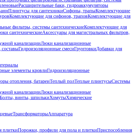
иленовые
Расширительные баки, гидроаккумуляторы
ванн
Плинтусы для сантехники
Сифоны, трапы
Комплектующие
уров
Комплектующие для сифонов, трапов
Комплектующие для
ьные фильтры, системы сантехнические
Комплектующие для
юки сантехнические
Аксессуары для магистральных фильтров,
ружной канализации
Люки канализационные
 составы
Гидроизоляционные смеси
Грунтовки
Добавки для
атериалы
рные элементы кровли
Гидроизоляционные
оры отопления, батареи
Теплый пол
Теплые плинтусы
Системы
ружной канализации
Люки канализационные
Болты, винты, шпильки
Хомуты
Химические
нцевые
Трансформаторы
Аппаратура
я плитки
Порожки, профили для пола и плитки
Приспособления