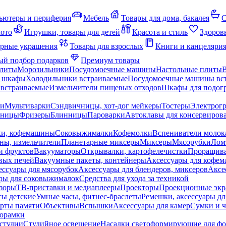
ьютеры и периферия
Мебель
Товары для дома, бакалея
С
мото
Игрушки, товары для детей
Красота и стиль
Здоров
рные украшения
Товары для взрослых
Книги и канцеляри
й подбор подарков
Премиум товары
плиты
Морозильники
Посудомоечные машины
Настольные плиты
 шкафы
Холодильники встраиваемые
Посудомоечные машины вс
встраиваемые
Измельчители пищевых отходов
Шкафы для подогр
чи
Мультиварки
Сэндвичницы, хот-дог мейкеры
Тостеры
Электрог
еницы
Фризеры
Блинницы
Пароварки
Автоклавы для консервиров
ки, кофемашины
Соковыжималки
Кофемолки
Вспениватели молок
ны, измельчители
Планетарные миксеры
Миксеры
Мясорубки
Лом
и фруктов
Вакууматоры
Открывалки, картофелечистки
Проращива
вых печей
Вакуумные пакеты, контейнеры
Аксессуары для кофе
ессуары для мясорубок
Аксессуары для блендеров, миксеров
Аксе
ры для соковыжималок
Средства для ухода за техникой
зоры
ТВ-приставки и медиаплееры
Проекторы
Проекционные эк
сы детские
Умные часы, фитнес-браслеты
Ремешки, аксессуары дл
рты памяти
Объективы
Вспышки
Аксессуары для камер
Сумки и ч
орамки
студии
Студийное освещение
Насадки светоформирующие для фо