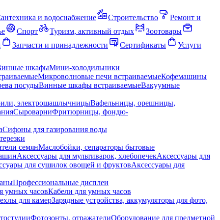
антехника и водоснабжение
Строительство
Ремонт и
ье
Спорт
Туризм, активный отдых
Зоотовары
я
Запчасти и принадлежности
Сертификаты
Услуги
Винные шкафы
Мини-холодильники
траиваемые
Микроволновые печи встраиваемые
Кофемашины
ева посуды
Винные шкафы встраиваемые
Вакуумные
рили, электрошашлычницы
Вафельницы, орешницы,
ания
Сыроварни
Фритюрницы, фондю-
а
Сифоны для газирования воды
терезки
тели семян
Маслобойки, сепараторы бытовые
машин
Аксессуары для мультиварок, хлебопечек
Аксессуары для
ссуары для сушилок овощей и фруктов
Аксессуары для
раны
Профессиональные дисплеи
я умных часов
Кабели для умных часов
ехлы для камер
Зарядные устройства, аккумуляторы для фото,
тостудии
Фотозонты, отражатели
Оборудование для предметной