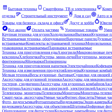
Бытовая техника
Смартфоны, ТВ и электроника
Комп
отделка
Строительный инструмент
Дом и сад
Авто и 
Товары для бизнеса, склада и офиса
Досуг и хобби
Ювели
Все акции
Оплата частями
Уцененные товары
Умны
Крупная техника для кухни
Холодильники
Вытяжки
Кухонные 
Встраиваемая техника, оборудование
Варочные панели
Духовые
встраиваемые
Комплекты встраиваемой техники
Морозильники 
упаковщики встраиваемые
Пароварки встраиваемые
Техника для приготовления еды
Аэрогрили
Микроволновые пе
кексницы
Хлебопечки
Ростеры, мини-печи
Йогуртницы, морож
фритюрницы
Яйцеварки
Попкорницы
Техника для приготовления напитков
Электрочайники
Кофевар
Техника для измельчения продуктов
Блендеры
Кухонные комбай
Мелкая техника
Весы кухонные, бытовые
Сушилки для овощей 
Аксессуары для кухонной техники
Аксессуары для микроволно
тостеров, сэндвичниц
Аксессуары для кухонных комбайнов
Акс
йогуртниц
Аксессуары для аэрогрилей, электрогрилей
Аксессуа
Телевизоры, мониторы
Телевизоры
Мониторы
Мониторы-телеви
Смарт-часы, аксессуары
Умные часы
Фитнес-браслеты
Умные ча
Фото, видеосъемка
Фотоаппараты
Видеокамеры
Экшн-камеры
Ка
видеокамер
Аксессуары для объективов
Штативы
Цифровые фот
Оборудование для фотостудии
Кольцевые лампы
Фоны для фото