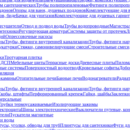
ем сантехнических
Трубы полипропиленовые
Фитинги полипроп
ддонов
Опоры для ванн, душевых поддонов
Комплектующие для 
ов, биде
Бачки для унитазов
Комплектующие для душевых гарнит
есушители
Отвод и подвод воды
Трубы водопроводные
Магистрал
антехники
Регулирующая арматура
Системы защиты от протечек
Л
ций
Опрессовочные насосы
ны
Трубы, фитинги внутренней канализации
Трубы, фитинги на
катурки
Стяжки, самонивелирующие смеси
Строительные смеси,
ки
Тротуарная плитка
ЛДСП
Мебельные щиты
Террасные доски
Древесные плиты
Пилом
ные системы
Поверхностный водоотвод
Кровельные софиты
Добо
тиляция
-камины
Отопительные печи
Банные печи
Водонагреватели
Радиат
ны
Трубы, фитинги внутренней канализации
Трубы, фитинги на
Скобы, штифты
Перфорированный крепеж
Гайки, шайбы
Заклепки
ерсальные
Трубки термоусаживаемые
Изолирующие зажимы
лектрощита
Шины электротехнические
Выключатели путевые, ко
атели
Пускатели магнитные
ки воды
усы, уголки, обводы для труб
Плинтусы для сантехники
Фуги дл