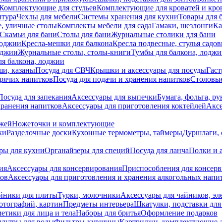
Комплектующие для стульев
Комплектующие для кроватей и кро
итура
Чехлы для мебели
Системы хранения для кухни
Товары для 
, уличные столы
Комплекты мебели для сада
Гамаки, шезлонги
Ка
Скамьи для бани
Столы для бани
Журнальные столики для бани
лоджии
Кресла-мешки для балкона
Кресла подвесные, стулья садо
оджии
Журнальные столы, столы-книги
Тумбы для балкона, лодж
я балкона, лоджии
ши, казаны
Посуда для СВЧ
Крышки и аксессуары для посуды
Гаст
орячих напитков
Посуда для подачи и хранения напитков
Столовы
Посуда для запекания
Аксессуары для выпечки
Бумага, фольга, р
хранения напитков
Аксессуары для приготовления коктейлей
Аксе
ожей
Ножеточки и комплектующие
ки
Разделочные доски
Кухонные термометры, таймеры
Дуршлаги, 
ры для кухни
Органайзеры для специй
Посуда для ланча
Полки и 
ия
Аксессуары для консервирования
Приспособления для консер
ков
Аксессуары для приготовления и хранения алкогольных напи
йники для плиты
Турки, молочники
Аксессуары для чайников, э
отографий, картин
Предметы интерьера
Шкатулки, подставки дл
етики для лица и тела
Наборы для бритья
Оформление подарков
льтры для воды
Фильтры-кувшины
Картриджи, комплектующие д