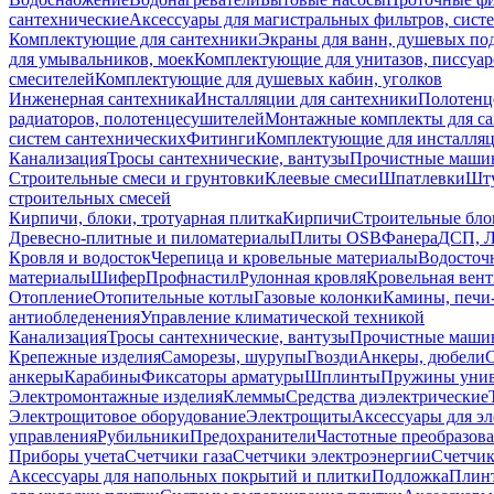
сантехнические
Аксессуары для магистральных фильтров, сист
Комплектующие для сантехники
Экраны для ванн, душевых по
для умывальников, моек
Комплектующие для унитазов, писсуар
смесителей
Комплектующие для душевых кабин, уголков
Инженерная сантехника
Инсталляции для сантехники
Полотенц
радиаторов, полотенцесушителей
Монтажные комплекты для с
систем сантехнических
Фитинги
Комплектующие для инсталля
Канализация
Тросы сантехнические, вантузы
Прочистные маши
Строительные смеси и грунтовки
Клеевые смеси
Шпатлевки
Шту
строительных смесей
Кирпичи, блоки, тротуарная плитка
Кирпичи
Строительные бло
Древесно-плитные и пиломатериалы
Плиты OSB
Фанера
ДСП, 
Кровля и водосток
Черепица и кровельные материалы
Водосточ
материалы
Шифер
Профнастил
Рулонная кровля
Кровельная вен
Отопление
Отопительные котлы
Газовые колонки
Камины, печи
антиобледенения
Управление климатической техникой
Канализация
Тросы сантехнические, вантузы
Прочистные маши
Крепежные изделия
Саморезы, шурупы
Гвозди
Анкеры, дюбели
анкеры
Карабины
Фиксаторы арматуры
Шплинты
Пружины унив
Электромонтажные изделия
Клеммы
Средства диэлектрические
Электрощитовое оборудование
Электрощиты
Аксессуары для э
управления
Рубильники
Предохранители
Частотные преобразов
Приборы учета
Счетчики газа
Счетчики электроэнергии
Счетчи
Аксессуары для напольных покрытий и плитки
Подложка
Плинт