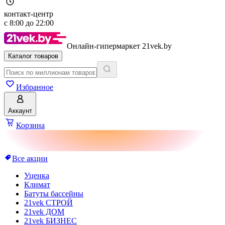
контакт-центр
с
8:00
до
22:00
Онлайн-гипермаркет 21vek.by
Каталог товаров
Избранное
Аккаунт
Корзина
Все акции
Уценка
Климат
Батуты бассейны
21vek СТРОЙ
21vek ДОМ
21vek БИЗНЕС