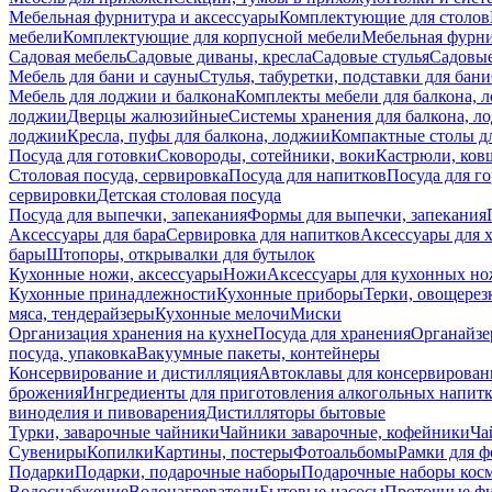
Мебельная фурнитура и аксессуары
Комплектующие для столов
мебели
Комплектующие для корпусной мебели
Мебельная фурн
Садовая мебель
Садовые диваны, кресла
Садовые стулья
Садовые
Мебель для бани и сауны
Стулья, табуретки, подставки для бани
Мебель для лоджии и балкона
Комплекты мебели для балкона, 
лоджии
Дверцы жалюзийные
Системы хранения для балкона, л
лоджии
Кресла, пуфы для балкона, лоджии
Компактные столы дл
Посуда для готовки
Сковороды, сотейники, воки
Кастрюли, ков
Столовая посуда, сервировка
Посуда для напитков
Посуда для г
сервировки
Детская столовая посуда
Посуда для выпечки, запекания
Формы для выпечки, запекания
Аксессуары для бара
Сервировка для напитков
Аксессуары для 
бары
Штопоры, открывалки для бутылок
Кухонные ножи, аксессуары
Ножи
Аксессуары для кухонных н
Кухонные принадлежности
Кухонные приборы
Терки, овощерез
мяса, тендерайзеры
Кухонные мелочи
Миски
Организация хранения на кухне
Посуда для хранения
Органайзе
посуда, упаковка
Вакуумные пакеты, контейнеры
Консервирование и дистилляция
Автоклавы для консервирован
брожения
Ингредиенты для приготовления алкогольных напит
виноделия и пивоварения
Дистилляторы бытовые
Турки, заварочные чайники
Чайники заварочные, кофейники
Ча
Сувениры
Копилки
Картины, постеры
Фотоальбомы
Рамки для ф
Подарки
Подарки, подарочные наборы
Подарочные наборы косм
Водоснабжение
Водонагреватели
Бытовые насосы
Проточные фи