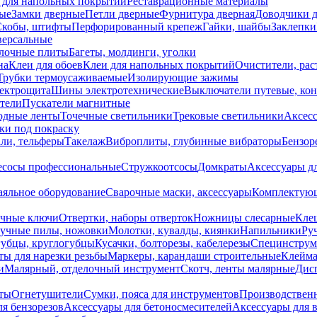
 для напольных покрытий
Реставрационные материалы
ые
Замки дверные
Петли дверные
Фурнитура дверная
Доводчики 
Скобы, штифты
Перфорированный крепеж
Гайки, шайбы
Заклепки
ерсальные
лочные плиты
Багеты, молдинги, уголки
на
Клеи для обоев
Клеи для напольных покрытий
Очистители, рас
Трубки термоусаживаемые
Изолирующие зажимы
лектрощита
Шины электротехнические
Выключатели путевые, ко
атели
Пускатели магнитные
одные ленты
Точечные светильники
Трековые светильники
Аксесс
и под покраску
ли, тельферы
Такелаж
Виброплиты, глубинные вибраторы
Бензор
сосы профессиональные
Стружкоотсосы
Домкраты
Аксессуары д
аяльное оборудование
Сварочные маски, аксессуары
Комплектующ
ечные ключи
Отвертки, наборы отверток
Ножницы слесарные
Кле
учные пилы, ножовки
Молотки, кувалды, киянки
Напильники
Ру
убцы, круглогубцы
Кусачки, болторезы, кабелерезы
Специнструм
ы для нарезки резьбы
Маркеры, карандаши строительные
Клейма
и
Малярный, отделочный инструмент
Скотч, ленты малярные
Дисп
иты
Огнетушители
Сумки, пояса для инструментов
Производствен
я бензорезов
Аксессуары для бетоносмесителей
Аксессуары для 