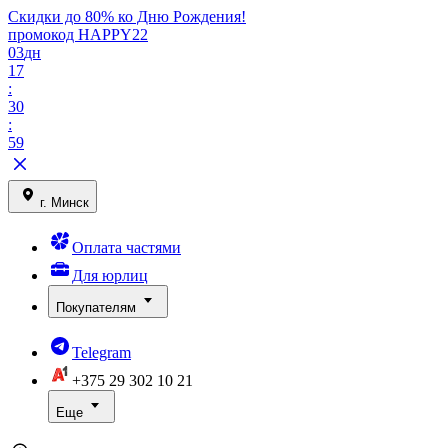
Скидки до 80% ко Дню Рождения!
промокод HAPPY22
03
дн
17
:
30
:
59
г. Минск
Оплата частями
Для юрлиц
Покупателям
Telegram
+375 29
302 10 21
Еще