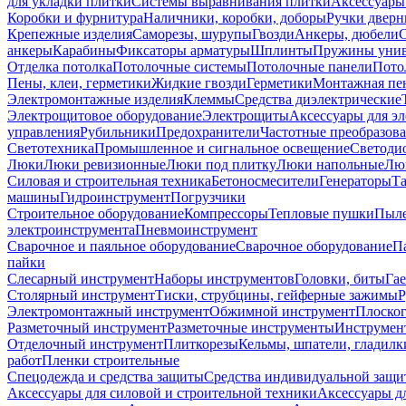
для укладки плитки
Системы выравнивания плитки
Аксессуары
Коробки и фурнитура
Наличники, коробки, доборы
Ручки дверн
Крепежные изделия
Саморезы, шурупы
Гвозди
Анкеры, дюбели
анкеры
Карабины
Фиксаторы арматуры
Шплинты
Пружины унив
Отделка потолка
Потолочные системы
Потолочные панели
Пото
Пены, клеи, герметики
Жидкие гвозди
Герметики
Монтажная пе
Электромонтажные изделия
Клеммы
Средства диэлектрические
Электрощитовое оборудование
Электрощиты
Аксессуары для э
управления
Рубильники
Предохранители
Частотные преобразов
Светотехника
Промышленное и сигнальное освещение
Светоди
Люки
Люки ревизионные
Люки под плитку
Люки напольные
Люк
Силовая и строительная техника
Бетоносмесители
Генераторы
Та
машины
Гидроинструмент
Погрузчики
Строительное оборудование
Компрессоры
Тепловые пушки
Пыле
электроинструмента
Пневмоинструмент
Сварочное и паяльное оборудование
Сварочное оборудование
П
пайки
Слесарный инструмент
Наборы инструментов
Головки, биты
Га
Столярный инструмент
Тиски, струбцины, гейферные зажимы
Р
Электромонтажный инструмент
Обжимной инструмент
Плоског
Разметочный инструмент
Разметочные инструменты
Инструмент
Отделочный инструмент
Плиткорезы
Кельмы, шпатели, гладилк
работ
Пленки строительные
Спецодежда и средства защиты
Средства индивидуальной защ
Аксессуары для силовой и строительной техники
Аксессуары дл