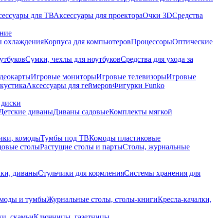
сессуары для ТВ
Аксессуары для проектора
Очки 3D
Средства
ание
 охлаждения
Корпуса для компьютеров
Процессоры
Оптические
утбуков
Сумки, чехлы для ноутбуков
Средства для ухода за
деокарты
Игровые мониторы
Игровые телевизоры
Игровые
акустика
Аксессуары для геймеров
Фигурки Funko
 диски
Детские диваны
Диваны садовые
Комплекты мягкой
ики, комоды
Тумбы под ТВ
Комоды пластиковые
довые столы
Растущие столы и парты
Столы, журнальные
ки, диваны
Стульчики для кормления
Системы хранения для
моды и тумбы
Журнальные столы, столы-книги
Кресла-качалки,
ки, скамьи
Ключницы, газетницы