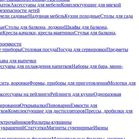
ваток
Аксессуары для мебели
Комплектующие для мягкой
безопасности детей
чели садовые
Надувная мебель
Кухни походные
Столы для сада
вые
Столы для балкона, лоджии
Шкафы для балкона,
ии
Кресла-качалки, кресла-маятники
Стулья для балкона,
роемкости
е приборы
Столовая посуда
Посуда для сервировки
Предметы
укава для выпечки
ссуары для охлаждения напитков
Наборы для бара, мини-
сита, воронки
Формы, приборы для приготовления
Молотки для
аксессуары на рейлинги
Рейлинги для кухни
Одноразовая
вирования
Открывалки
Пивоварни
Емкости для
тков
Комплектующие для дистилляторов
Прессы, дробилки для
лектрочайников
Фильтры-кувшины
я украшений
Статуэтки
Магниты сувенирные
Иконы
ля проточных фильтров
Магистральные фильтры, системы