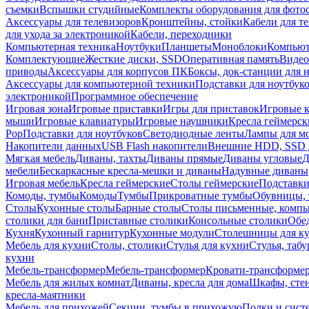
съемки
Вспышки студийные
Комплекты оборудования для фото
Аксессуары для телевизоров
Кронштейны, стойки
Кабели для т
для ухода за электроникой
Кабели, переходники
Компьютерная техника
Ноутбуки
Планшеты
Моноблоки
Компью
Комплектующие
Жесткие диски, SSD
Оперативная память
Видео
приводы
Аксессуары для корпусов ПК
Боксы, док-станции для 
Аксессуары для компьютерной техники
Подставки для ноутбук
электроникой
Программное обеспечение
Игровая зона
Игровые приставки
Игры для приставок
Игровые 
мыши
Игровые клавиатуры
Игровые наушники
Кресла геймерск
Pop
Подставки для ноутбуков
Светодиодные ленты
Лампы для м
Накопители данных
USB Flash накопители
Внешние HDD, SSD 
Мягкая мебель
Диваны, тахты
Диваны прямые
Диваны угловые
Д
мебели
Бескаркасные кресла-мешки и диваны
Надувные диваны
Игровая мебель
Кресла геймерские
Столы геймерские
Подставки
Комоды, тумбы
Комоды
Тумбы
Прикроватные тумбы
Обувницы, 
Столы
Кухонные столы
Барные столы
Столы письменные, комп
столики для бани
Приставные столики
Консольные столики
Обе
Кухня
Кухонный гарнитур
Кухонные модули
Столешницы для к
Мебель для кухни
Столы, столики
Стулья для кухни
Стулья, таб
кухни
Мебель-трансформер
Мебель-трансформер
Кровати-трансформе
Мебель для жилых комнат
Диваны, кресла для дома
Шкафы, стен
кресла-маятники
Мебель для прихожей
Секции, тумбы в прихожую
Полки и сист