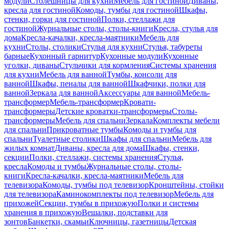
модули
Столешницы для кухни
Мебель для гостиной
Диваны,
кресла для гостиной
Комоды, тумбы для гостиной
Шкафы,
стенки, горки для гостиной
Полки, стеллажи для
гостиной
Журнальные столы, столы-книги
Кресла, стулья для
дома
Кресла-качалки, кресла-маятники
Мебель для
кухни
Столы, столики
Стулья для кухни
Стулья, табуреты
барные
Кухонный гарнитур
Кухонные модули
Кухонные
уголки, диваны
Стульчики для кормления
Системы хранения
для кухни
Мебель для ванной
Тумбы, консоли для
ванной
Шкафы, пеналы для ванной
Шкафчики, полки для
ванной
Зеркала для ванной
Аксессуары для ванной
Мебель-
трансформер
Мебель-трансформер
Кровати-
трансформеры
Детские кроватки-трансформеры
Столы-
трансформеры
Мебель для спальни
Зеркала
Комплекты мебели
для спальни
Прикроватные тумбы
Комоды и тумбы для
спальни
Туалетные столики
Шкафы для спальни
Мебель для
жилых комнат
Диваны, кресла для дома
Шкафы, стенки,
секции
Полки, стеллажи, системы хранения
Стулья,
кресла
Комоды и тумбы
Журнальные столы, столы-
книги
Кресла-качалки, кресла-маятники
Мебель для
телевизора
Комоды, тумбы под телевизор
Кронштейны, стойки
для телевизора
Каминокомплекты под телевизор
Мебель для
прихожей
Секции, тумбы в прихожую
Полки и системы
хранения в прихожую
Вешалки, подставки для
зонтов
Банкетки, скамьи
Ключницы, газетницы
Детская