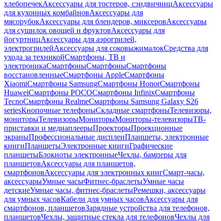
хлебопечек
Аксессуары для тостеров, сэндвичниц
Аксессуары
для кухонных комбайнов
Аксессуары для
мясорубок
Аксессуары для блендеров, миксеров
Аксессуары
для сушилок овощей и фруктов
Аксессуары для
йогуртниц
Аксессуары для аэрогрилей,
электрогрилей
Аксессуары для соковыжималок
Средства для
ухода за техникой
Смартфоны, ТВ и
электроника
Смартфоны
Смартфоны
Смартфоны
восстановленные
Смартфоны Apple
Смартфоны
Xiaomi
Смартфоны Samsung
Смартфоны Honor
Смартфоны
Huawei
Смартфоны POCO
Смартфоны Infinix
Смартфоны
Tecno
Смартфоны Realme
Смартфоны Samsung Galaxy S26
series
Кнопочные телефоны
Складные смартфоны
Телевизоры,
мониторы
Телевизоры
Мониторы
Мониторы-телевизоры
ТВ-
приставки и медиаплееры
Проекторы
Проекционные
экраны
Профессиональные дисплеи
Планшеты, электронные
книги
Планшеты
Электронные книги
Графические
планшеты
Блокноты электронные
Чехлы, бамперы для
планшетов
Аксессуары для планшетов,
смартфонов
Аксессуары для электронных книг
Смарт-часы,
аксессуары
Умные часы
Фитнес-браслеты
Умные часы
детские
Умные часы, фитнес-браслеты
Ремешки, аксессуары
для умных часов
Кабели для умных часов
Аксессуары для
смартфонов, планшетов
Зарядные устройства для телефонов,
планшетов
Чехлы, защитные стекла для телефонов
Чехлы для