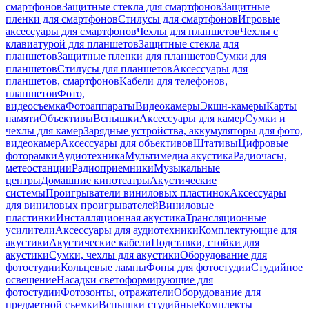
смартфонов
Защитные стекла для смартфонов
Защитные
пленки для смартфонов
Стилусы для смартфонов
Игровые
аксессуары для смартфонов
Чехлы для планшетов
Чехлы с
клавиатурой для планшетов
Защитные стекла для
планшетов
Защитные пленки для планшетов
Сумки для
планшетов
Стилусы для планшетов
Аксессуары для
планшетов, смартфонов
Кабели для телефонов,
планшетов
Фото,
видеосъемка
Фотоаппараты
Видеокамеры
Экшн-камеры
Карты
памяти
Объективы
Вспышки
Аксессуары для камер
Сумки и
чехлы для камер
Зарядные устройства, аккумуляторы для фото,
видеокамер
Аксессуары для объективов
Штативы
Цифровые
фоторамки
Аудиотехника
Мультимедиа акустика
Радиочасы,
метеостанции
Радиоприемники
Музыкальные
центры
Домашние кинотеатры
Акустические
системы
Проигрыватели виниловых пластинок
Аксессуары
для виниловых проигрывателей
Виниловые
пластинки
Инсталляционная акустика
Трансляционные
усилители
Аксессуары для аудиотехники
Комплектующие для
акустики
Акустические кабели
Подставки, стойки для
акустики
Сумки, чехлы для акустики
Оборудование для
фотостудии
Кольцевые лампы
Фоны для фотостудии
Студийное
освещение
Насадки светоформирующие для
фотостудии
Фотозонты, отражатели
Оборудование для
предметной съемки
Вспышки студийные
Комплекты