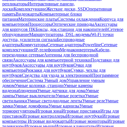
репликаторы
Интерактивные панели,
доски
Комплектующие
Жесткие диски, SSD
Оперативная
память
Видеокарты
Компьютерные блоки
питания
Материнские платы
Системы охлаждения
Корпуса для
компьютеров
Процессоры
Оптические приводы
Аксессуары
для корпусов ПК
Боксы, док-станции для накопителей
Сетевое
оборудование
Маршрутизаторы, DSL-модемы
Wi-Fi точки
доступа, усилители сигнала
Беспроводные
адаптеры
Коммутаторы
Сетевые адаптеры
Powerline
Сетевые
комплектующие
IP-телефония
Медиаконвертеры
Кабели,
переходники сетевые
Антенны для беспроводной
связи
Аксессуары для компьютерной техники
Подставки для
ноутбуков
Аксессуары для ноутбуков
Очки для
компьютера
Рюкзаки для ноутбуков
Сумки, чехлы для
ноутбуков
Средства для ухода за электроникой
Программное
обеспечение
Система Умный дом
Управление умным
домом
Умные колонки, станции
Умные камеры
видеонаблюдения
Умные датчики для дома
Умные
лампы
Умные выключатели
Умные розетки
Умные
светильники
Умные светодиодные ленты
Умные реле
Умные
замки
Умные домофоны
Умные карнизы
Умные
терморегуляторы
Игровая зона
Игровые приставки
Игры для
приставок
Игровые контроллеры
Игровые ноутбуки
Игровые
компьютеры
Игровые видеокарты
Игровые мониторы
Игровые
телевизоры
Игровые мыши
Игровые клавиатуры
Игровые