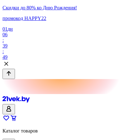
Скидки до 80% ко Дню Рождения!
промокод HAPPY22
01
дн
06
:
39
:
49
Каталог товаров