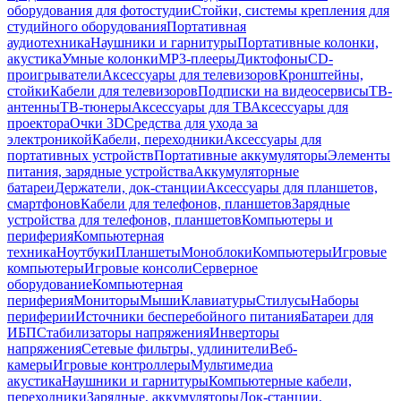
оборудования для фотостудии
Стойки, системы крепления для
студийного оборудования
Портативная
аудиотехника
Наушники и гарнитуры
Портативные колонки,
акустика
Умные колонки
MP3-плееры
Диктофоны
CD-
проигрыватели
Аксессуары для телевизоров
Кронштейны,
стойки
Кабели для телевизоров
Подписки на видеосервисы
ТВ-
антенны
ТВ-тюнеры
Аксессуары для ТВ
Аксессуары для
проектора
Очки 3D
Средства для ухода за
электроникой
Кабели, переходники
Аксессуары для
портативных устройств
Портативные аккумуляторы
Элементы
питания, зарядные устройства
Аккумуляторные
батареи
Держатели, док-станции
Аксессуары для планшетов,
смартфонов
Кабели для телефонов, планшетов
Зарядные
устройства для телефонов, планшетов
Компьютеры и
периферия
Компьютерная
техника
Ноутбуки
Планшеты
Моноблоки
Компьютеры
Игровые
компьютеры
Игровые консоли
Серверное
оборудование
Компьютерная
периферия
Мониторы
Мыши
Клавиатуры
Стилусы
Наборы
периферии
Источники бесперебойного питания
Батареи для
ИБП
Стабилизаторы напряжения
Инверторы
напряжения
Сетевые фильтры, удлинители
Веб-
камеры
Игровые контроллеры
Мультимедиа
акустика
Наушники и гарнитуры
Компьютерные кабели,
переходники
Зарядные, аккумуляторы
Док-станции,