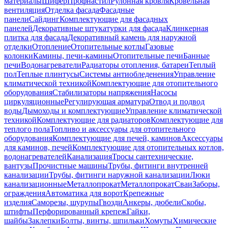
материалы
Шифер
Профнастил
Рулонная кровля
Кровельная
вентиляция
Отделка фасада
Фасадные
панели
Сайдинг
Комплектующие для фасадных
панелей
Декоративные штукатурки для фасада
Клинкерная
плитка для фасада
Декоративный камень для наружной
отделки
Отопление
Отопительные котлы
Газовые
колонки
Камины, печи-камины
Отопительные печи
Банные
печи
Водонагреватели
Радиаторы отопления, батареи
Теплый
пол
Теплые плинтусы
Системы антиобледенения
Управление
климатической техникой
Комплектующие для отопительного
оборудования
Стабилизаторы напряжения
Насосы
циркуляционные
Регулирующая арматура
Отвод и подвод
воды
Дымоходы и комплектующие
Управление климатической
техникой
Комплектующие для радиаторов
Комплектующие для
теплого пола
Топливо и аксессуары для отопительного
оборудования
Комплектующие для печей, каминов
Аксессуары
для каминов, печей
Комплектующие для отопительных котлов,
водонагревателей
Канализация
Тросы сантехнические,
вантузы
Прочистные машины
Трубы, фитинги внутренней
канализации
Трубы, фитинги наружной канализации
Люки
канализационные
Металлопрокат
Металлопрокат
Сваи
Заборы,
ограждения
Автоматика для ворот
Крепежные
изделия
Саморезы, шурупы
Гвозди
Анкеры, дюбели
Скобы,
штифты
Перфорированный крепеж
Гайки,
шайбы
Заклепки
Болты, винты, шпильки
Хомуты
Химические