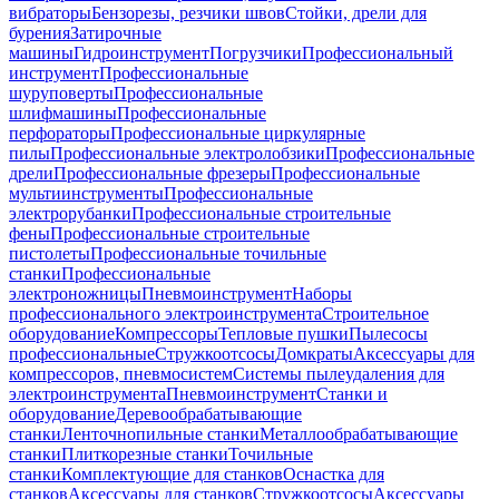
вибраторы
Бензорезы, резчики швов
Стойки, дрели для
бурения
Затирочные
машины
Гидроинструмент
Погрузчики
Профессиональный
инструмент
Профессиональные
шуруповерты
Профессиональные
шлифмашины
Профессиональные
перфораторы
Профессиональные циркулярные
пилы
Профессиональные электролобзики
Профессиональные
дрели
Профессиональные фрезеры
Профессиональные
мультиинструменты
Профессиональные
электрорубанки
Профессиональные строительные
фены
Профессиональные строительные
пистолеты
Профессиональные точильные
станки
Профессиональные
электроножницы
Пневмоинструмент
Наборы
профессионального электроинструмента
Строительное
оборудование
Компрессоры
Тепловые пушки
Пылесосы
профессиональные
Стружкоотсосы
Домкраты
Аксессуары для
компрессоров, пневмосистем
Системы пылеудаления для
электроинструмента
Пневмоинструмент
Станки и
оборудование
Деревообрабатывающие
станки
Ленточнопильные станки
Металлообрабатывающие
станки
Плиткорезные станки
Точильные
станки
Комплектующие для станков
Оснастка для
станков
Аксессуары для станков
Стружкоотсосы
Аксессуары