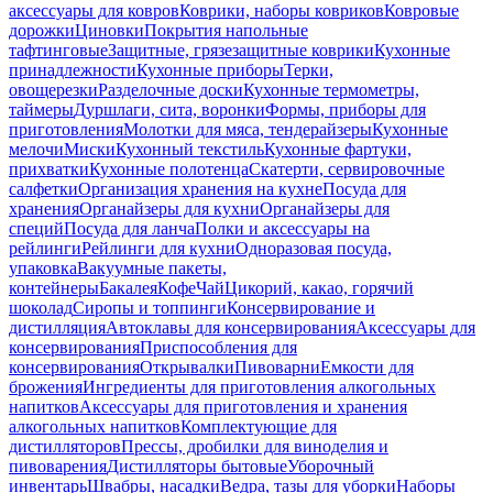
аксессуары для ковров
Коврики, наборы ковриков
Ковровые
дорожки
Циновки
Покрытия напольные
тафтинговые
Защитные, грязезащитные коврики
Кухонные
принадлежности
Кухонные приборы
Терки,
овощерезки
Разделочные доски
Кухонные термометры,
таймеры
Дуршлаги, сита, воронки
Формы, приборы для
приготовления
Молотки для мяса, тендерайзеры
Кухонные
мелочи
Миски
Кухонный текстиль
Кухонные фартуки,
прихватки
Кухонные полотенца
Скатерти, сервировочные
салфетки
Организация хранения на кухне
Посуда для
хранения
Органайзеры для кухни
Органайзеры для
специй
Посуда для ланча
Полки и аксессуары на
рейлинги
Рейлинги для кухни
Одноразовая посуда,
упаковка
Вакуумные пакеты,
контейнеры
Бакалея
Кофе
Чай
Цикорий, какао, горячий
шоколад
Сиропы и топпинги
Консервирование и
дистилляция
Автоклавы для консервирования
Аксессуары для
консервирования
Приспособления для
консервирования
Открывалки
Пивоварни
Емкости для
брожения
Ингредиенты для приготовления алкогольных
напитков
Аксессуары для приготовления и хранения
алкогольных напитков
Комплектующие для
дистилляторов
Прессы, дробилки для виноделия и
пивоварения
Дистилляторы бытовые
Уборочный
инвентарь
Швабры, насадки
Ведра, тазы для уборки
Наборы