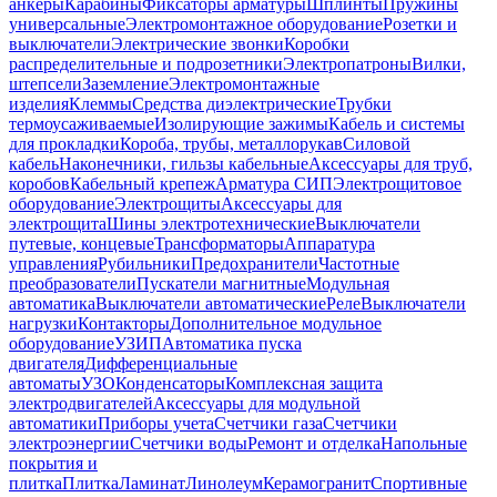
анкеры
Карабины
Фиксаторы арматуры
Шплинты
Пружины
универсальные
Электромонтажное оборудование
Розетки и
выключатели
Электрические звонки
Коробки
распределительные и подрозетники
Электропатроны
Вилки,
штепсели
Заземление
Электромонтажные
изделия
Клеммы
Средства диэлектрические
Трубки
термоусаживаемые
Изолирующие зажимы
Кабель и системы
для прокладки
Короба, трубы, металлорукав
Силовой
кабель
Наконечники, гильзы кабельные
Аксессуары для труб,
коробов
Кабельный крепеж
Арматура СИП
Электрощитовое
оборудование
Электрощиты
Аксессуары для
электрощита
Шины электротехнические
Выключатели
путевые, концевые
Трансформаторы
Аппаратура
управления
Рубильники
Предохранители
Частотные
преобразователи
Пускатели магнитные
Модульная
автоматика
Выключатели автоматические
Реле
Выключатели
нагрузки
Контакторы
Дополнительное модульное
оборудование
УЗИП
Автоматика пуска
двигателя
Дифференциальные
автоматы
УЗО
Конденсаторы
Комплексная защита
электродвигателей
Аксессуары для модульной
автоматики
Приборы учета
Счетчики газа
Счетчики
электроэнергии
Счетчики воды
Ремонт и отделка
Напольные
покрытия и
плитка
Плитка
Ламинат
Линолеум
Керамогранит
Спортивные