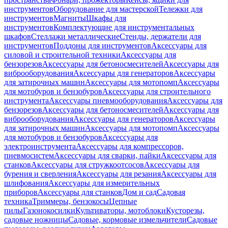
инструментов
Оборудование для мастерской
Тележки для
инструментов
Магниты
Шкафы для
инструментов
Комплектующие для инструментальных
шкафов
Стеллажи металлические
Стенды, держатели для
инструментов
Поддоны для инструментов
Аксессуары для
силовой и строительной техники
Аксессуары для
бензорезов
Аксессуары для бетоносмесителей
Аксессуары для
виброоборудования
Аксессуары для генераторов
Аксессуары
для затирочных машин
Аксессуары для мотопомп
Аксессуары
для мотобуров и бензобуров
Аксессуары для строительного
инструмента
Аксессуары пневмооборудования
Аксессуары для
бензорезов
Аксессуары для бетоносмесителей
Аксессуары для
виброоборудования
Аксессуары для генераторов
Аксессуары
для затирочных машин
Аксессуары для мотопомп
Аксессуары
для мотобуров и бензобуров
Аксессуары для
электроинструмента
Аксессуары для компрессоров,
пневмосистем
Аксессуары для сварки, пайки
Аксессуары для
станков
Аксессуары для стружкоотсосов
Аксессуары для
бурения и сверления
Аксессуары для резания
Аксессуары для
шлифования
Аксессуары для измерительных
приборов
Аксессуары для станков
Дом и сад
Садовая
техника
Триммеры, бензокосы
Цепные
пилы
Газонокосилки
Культиваторы, мотоблоки
Кусторезы,
садовые ножницы
Садовые, кормовые измельчители
Садовые