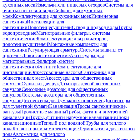
кухонных моек
Измельчители пищевых отходов
Системы для
очистки питьевой воды
Сифоны для кухонных
моек
Комплектующие для кухонных моек
Инженерная
сантехника
Инсталляции для
сантехники
Полотенцесушители
Отвод и подвод воды
Трубы
водопроводные
Магистральные фильтры, системы
сантехнические
Комплектующие для радиаторов,
полотенцесушителей
Монтажные комплекты для
сантехники
Регулирующая арматура
Системы защиты от
протечек
Люки сантехнические
Аксессуары для
магистральных фильтров, систем
сантехнических
Фитинги
Комплектующие для
инсталляций
Опрессовочные насосы
Сантехника для
общественных мест
Аксессуары для общественных
санузлов
Сушилки для рук
Дозаторы для общественных
санузлов
Сенсорные дозаторы для общественных
санузлов
Локтевые дозаторы для общественных
санузлов
Диспенсеры для бумажных полотенец
Диспенсеры
для туалетной бумаги
Канализация
Тросы сантехнические,
вантузы
Прочистные машины
Трубы, фитинги внутренней
канализации
Трубы, фитинги наружной канализации
Люки
канализационные
Теплый пол водяной
Трубы для теплого
пола
Коллекторы и комплектующие
Термостатика для теплого
пола
Автоматика для теплого
пола
Строительство
Строительные смеси и грунтовки
Клеевые