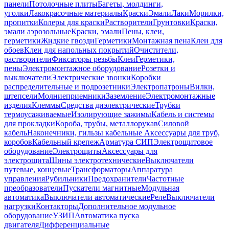
панели
Потолочные плиты
Багеты, молдинги,
уголки
Лакокрасочные материалы
Краски
Эмали
Лаки
Морилки,
пропитки
Колеры для краски
Растворители
Грунтовки
Краски,
эмали аэрозольные
Краски, эмали
Пены, клеи,
герметики
Жидкие гвозди
Герметики
Монтажная пена
Клеи для
обоев
Клеи для напольных покрытий
Очистители,
растворители
Фиксаторы резьбы
Клеи
Герметики,
пены
Электромонтажное оборудование
Розетки и
выключатели
Электрические звонки
Коробки
распределительные и подрозетники
Электропатроны
Вилки,
штепсели
Молниеприемники
Заземление
Электромонтажные
изделия
Клеммы
Средства диэлектрические
Трубки
термоусаживаемые
Изолирующие зажимы
Кабель и системы
для прокладки
Короба, трубы, металлорукав
Силовой
кабель
Наконечники, гильзы кабельные
Аксессуары для труб,
коробов
Кабельный крепеж
Арматура СИП
Электрощитовое
оборудование
Электрощиты
Аксессуары для
электрощита
Шины электротехнические
Выключатели
путевые, концевые
Трансформаторы
Аппаратура
управления
Рубильники
Предохранители
Частотные
преобразователи
Пускатели магнитные
Модульная
автоматика
Выключатели автоматические
Реле
Выключатели
нагрузки
Контакторы
Дополнительное модульное
оборудование
УЗИП
Автоматика пуска
двигателя
Дифференциальные