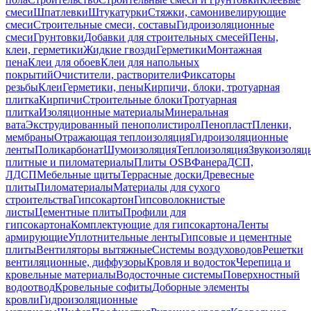
смеси
Шпатлевки
Штукатурки
Стяжки, самонивелирующие
смеси
Строительные смеси, составы
Гидроизоляционные
смеси
Грунтовки
Добавки для строительных смесей
Пены,
клеи, герметики
Жидкие гвозди
Герметики
Монтажная
пена
Клеи для обоев
Клеи для напольных
покрытий
Очистители, растворители
Фиксаторы
резьбы
Клеи
Герметики, пены
Кирпичи, блоки, тротуарная
плитка
Кирпичи
Строительные блоки
Тротуарная
плитка
Изоляционные материалы
Минеральная
вата
Экструдированный пенополистирол
Пенопласт
Пленки,
мембраны
Отражающая теплоизоляция
Гидроизоляционные
ленты
Поликарбонат
Шумоизоляция
Теплоизоляция
Звукоизоляц
плитные и пиломатериалы
Плиты OSB
Фанера
ДСП,
ЛДСП
Мебельные щиты
Террасные доски
Древесные
плиты
Пиломатериалы
Материалы для сухого
строительства
Гипсокартон
Гипсоволокнистые
листы
Цементные плиты
Профили для
гипсокартона
Комплектующие для гипсокартона
Ленты
армирующие
Уплотнительные ленты
Гипсовые и цементные
плиты
Вентиляторы вытяжные
Системы воздуховодов
Решетки
вентиляционные, диффузоры
Кровля и водосток
Черепица и
кровельные материалы
Водосточные системы
Поверхностный
водоотвод
Кровельные софиты
Доборные элементы
кровли
Гидроизоляционные