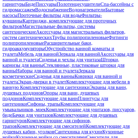
гарнитуры
Биде
Писсуары
Полотенцесушители
Спа-бассейны с
гидромассажем
Водоснабжение
Водонагреватели
Бытовые
насосы
Проточные фильтры для воды
Фильтры-
кувшины
Картриджи, комплектующие для проточных
фильтров
Магистральные фильтры, системы
сантехнические
Аксессуары для магистральных фильтров,
систем сантехнических
Трубы полипропиленовые
Фитинги
полипропиленовые
Расширительные баки,
гидроаккумуляторы
Обустройство ванной комнаты и
туалета
Мебель для ванной
Зеркала для ванной
Аксессуары для
ванной и туалета
Сиденья и чехлы для унитаза
Шторки,
карнизы для ванны
Стеклянные, пластиковые шторки для
ванны
Наборы для ванной и туалета
Зеркала
косметические
Сиденья для ванны
Коврики для ванной и
туалета
Экран-дверки в туалет
Комплектующие для мебели в
ванную
Комплектующие для сантехники
Экраны для ванн,
душевых поддонов
Опоры для ванн, душевых
поддонов
Комплектующие для ванн
Плинтусы для
сантехники
Сифоны, трапы
Комплектующие для
умывальников, моек
Комплектующие для унитазов, писсуаров,
биде
Бачки для унитазов
Комплектующие для душевых
гарнитуров
Комплектующие для сифонов,
трапов
Комплектующие для смесителей
Комплектующие для
душевых кабин, уголков
Сантехника для кухни
Кухонные
мойки
Кухонные мойки со смесителями
Смесители для