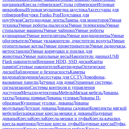
наушники
Кресла геймерские
Столы геймерские
Игровые
микрофоны
Игровая мультимедиа акустика
Аксессуары для
геймеров
Фигурки Funko Pop
Подставки для
ноутбуков
Светодиодные ленты
Лампы для мониторов
Умная
техника
Умные роботы-пылесосы
Умные телевизоры
Умные
стиральные машины
Умные чайники
Умные роботы
кулинарные
Умные вентиляторы
Умные кондиционеры
Умные
обогреватели
Умные увлажнители, очистители воздуха
Умные
отопительные котлы
Умные проветриватели
Умные радиочасы,
метеостанции
Умные кормушки и поилки для
животных
Умные напольные весы
Накопители данных
USB
Flash накопители
Внешние HDD, SSD диски
Карты
памяти
Сетевые накопители
Картридеры
Оптические
диски
Наблюдение и безопасность
Камеры
видеонаблюдения
Аксессуары для CCTV
Домофоны,
вызывные панели
Датчики для дома
Охранные системы,
сигнализации
Системы контроля и управления
доступом
Металлодетекторы
Мебель
Мягкая мебель
Диваны,
тахты
Диваны прямые
Диваны угловые
Диваны П-
образные
Кухонные уголки, диваны
Диваны
модульные
Детские диваны
Диваны садовые
Комплекты мягкой
мебели
Бескаркасные кресла-мешки и диваны
Надувные
диваны
Кресла
Кресла
Кресла-мешки и пуфы
Кресла-качалки,
кресла-маятники
Детские кресла, пуфы
Надувные кресла
Пуфы,
оттоманки
Кресла-кровати
Игровая мебель
Кресла