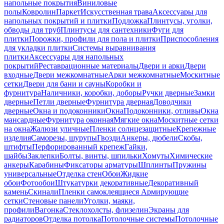
напольные покрытия
Виниловые
полы
Ковролин
Паркет
Искусственная трава
Аксессуары для
напольных покрытий и плитки
Подложка
Плинтусы, уголки,
обводы для труб
Плинтусы для сантехники
Фуги для
плитки
Порожки, профили для пола и плитки
Приспособления
для укладки плитки
Системы выравнивания
плитки
Аксессуары для напольных
покрытий
Реставрационные материалы
Двери и арки
Двери
входные
Двери межкомнатные
Арки межкомнатные
Москитные
сетки
Двери для бани и сауны
Коробки и
фурнитура
Наличники, коробки, доборы
Ручки дверные
Замки
дверные
Петли дверные
Фурнитура дверная
Доводчики
дверные
Окна и подоконники
Окна
Подоконники, отливы
Окна
мансардные
Фурнитура оконная
Мягкие окна
Москитные сетки
на окна
Жалюзи уличные
Пленки солнцезащитные
Крепежные
изделия
Саморезы, шурупы
Гвозди
Анкеры, дюбели
Скобы,
штифты
Перфорированный крепеж
Гайки,
шайбы
Заклепки
Болты, винты, шпильки
Хомуты
Химические
анкеры
Карабины
Фиксаторы арматуры
Шплинты
Пружины
универсальные
Отделка стен
Обои
Жидкие
обои
Фотообои
Штукатурки декоративные
Декоративный
камень
Скинали
Пленки самоклеящиеся
Армирующие
сетки
Стеновые панели
Уголки, маяки,
профили
Вагонка
Стеклохолсты, флизелин
Экраны для
радиаторов
Отделка потолка
Потолочные системы
Потолочные