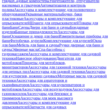
грядки
Садовые компостеры
Уничтожители, отпугиватели
насекомых и грызунов
Автоматизация и контроль
полива
Аксессуары и комплектующие для поливочного
оборудования
Укрывные материалы
Бочки, баки
пластиковые
Аксессуары и комплектующие для
опрыскивателей
Шланги для опрыскивателей
Товары для
бани
Бани
Сауны
Двери для бани и сауны
Бондарные
изделия
Банные принадлежности
Аксессуары для
бани
Оснащение и декор для бани
Измерительные приборы для
бани
Фитобочки, купели
Комплектующие для купелей
Окна
для бани
Мебель для бани и сауны
Ручки дверные для бани и
сауны
Эфирные масла
Спа-бассейны с
гидромассажем
Аксессуары и комплектующие для садовой
техники
Навесное оборудование
Двигатели для
мотоблоков
Прицепы для мотоблоков,
минитракторов
Аксессуары для газонной техники
Аксессуары
для цепных пил
Аксессуары для садовой техники
Аксессуары
для кусторезов, ножниц садовых
Моторные масла для садовой
техники
Аксессуары для аэратоторов и
скарификаторов
Аксессуары для культиваторов и
мотоблоков
Аксессуары для воздуходувок
Аксессуары для
газонокосилок
Аксессуары для бензокос и
триммеров
Аксессуары для моек высокого
давления
Аксессуары и комплектующие для
опрыскивателей
Запчасти для садовых