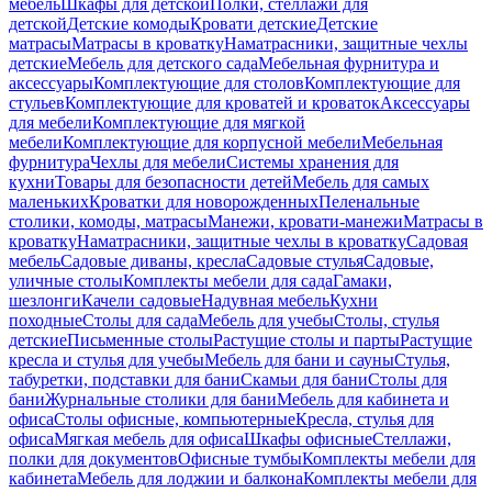
мебель
Шкафы для детской
Полки, стеллажи для
детской
Детские комоды
Кровати детские
Детские
матрасы
Матрасы в кроватку
Наматрасники, защитные чехлы
детские
Мебель для детского сада
Мебельная фурнитура и
аксессуары
Комплектующие для столов
Комплектующие для
стульев
Комплектующие для кроватей и кроваток
Аксессуары
для мебели
Комплектующие для мягкой
мебели
Комплектующие для корпусной мебели
Мебельная
фурнитура
Чехлы для мебели
Системы хранения для
кухни
Товары для безопасности детей
Мебель для самых
маленьких
Кроватки для новорожденных
Пеленальные
столики, комоды, матрасы
Манежи, кровати-манежи
Матрасы в
кроватку
Наматрасники, защитные чехлы в кроватку
Садовая
мебель
Садовые диваны, кресла
Садовые стулья
Садовые,
уличные столы
Комплекты мебели для сада
Гамаки,
шезлонги
Качели садовые
Надувная мебель
Кухни
походные
Столы для сада
Мебель для учебы
Столы, стулья
детские
Письменные столы
Растущие столы и парты
Растущие
кресла и стулья для учебы
Мебель для бани и сауны
Стулья,
табуретки, подставки для бани
Скамьи для бани
Столы для
бани
Журнальные столики для бани
Мебель для кабинета и
офиса
Столы офисные, компьютерные
Кресла, стулья для
офиса
Мягкая мебель для офиса
Шкафы офисные
Стеллажи,
полки для документов
Офисные тумбы
Комплекты мебели для
кабинета
Мебель для лоджии и балкона
Комплекты мебели для