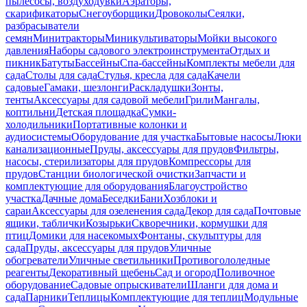
пылесосы, воздуходувки
Аэраторы,
скарификаторы
Снегоуборщики
Дровоколы
Сеялки,
разбрасыватели
семян
Минитракторы
Миникультиваторы
Мойки высокого
давления
Наборы садового электроинструмента
Отдых и
пикник
Батуты
Бассейны
Спа-бассейны
Комплекты мебели для
сада
Столы для сада
Стулья, кресла для сада
Качели
садовые
Гамаки, шезлонги
Раскладушки
Зонты,
тенты
Аксессуары для садовой мебели
Грили
Мангалы,
коптильни
Детская площадка
Сумки-
холодильники
Портативные колонки и
аудиосистемы
Оборудование для участка
Бытовые насосы
Люки
канализационные
Пруды, аксессуары для прудов
Фильтры,
насосы, стерилизаторы для прудов
Компрессоры для
прудов
Станции биологической очистки
Запчасти и
комплектующие для оборудования
Благоустройство
участка
Дачные дома
Беседки
Бани
Хозблоки и
сараи
Аксессуары для озеленения сада
Декор для сада
Почтовые
ящики, таблички
Козырьки
Скворечники, кормушки для
птиц
Домики для насекомых
Фонтаны, скульптуры для
сада
Пруды, аксессуары для прудов
Уличные
обогреватели
Уличные светильники
Противогололедные
реагенты
Декоративный щебень
Сад и огород
Поливочное
оборудование
Садовые опрыскиватели
Шланги для дома и
сада
Парники
Теплицы
Комплектующие для теплиц
Модульные