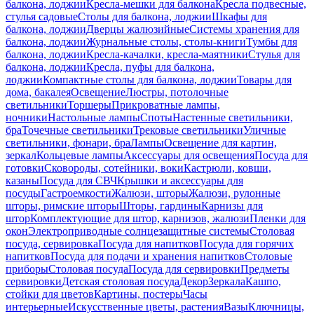
балкона, лоджии
Кресла-мешки для балкона
Кресла подвесные,
стулья садовые
Столы для балкона, лоджии
Шкафы для
балкона, лоджии
Дверцы жалюзийные
Системы хранения для
балкона, лоджии
Журнальные столы, столы-книги
Тумбы для
балкона, лоджии
Кресла-качалки, кресла-маятники
Стулья для
балкона, лоджии
Кресла, пуфы для балкона,
лоджии
Компактные столы для балкона, лоджии
Товары для
дома, бакалея
Освещение
Люстры, потолочные
светильники
Торшеры
Прикроватные лампы,
ночники
Настольные лампы
Споты
Настенные светильники,
бра
Точечные светильники
Трековые светильники
Уличные
светильники, фонари, бра
Лампы
Освещение для картин,
зеркал
Кольцевые лампы
Аксессуары для освещения
Посуда для
готовки
Сковороды, сотейники, воки
Кастрюли, ковши,
казаны
Посуда для СВЧ
Крышки и аксессуары для
посуды
Гастроемкости
Жалюзи, шторы
Жалюзи, рулонные
шторы, римские шторы
Шторы, гардины
Карнизы для
штор
Комплектующие для штор, карнизов, жалюзи
Пленки для
окон
Электроприводные солнцезащитные системы
Столовая
посуда, сервировка
Посуда для напитков
Посуда для горячих
напитков
Посуда для подачи и хранения напитков
Столовые
приборы
Столовая посуда
Посуда для сервировки
Предметы
сервировки
Детская столовая посуда
Декор
Зеркала
Кашпо,
стойки для цветов
Картины, постеры
Часы
интерьерные
Искусственные цветы, растения
Вазы
Ключницы,