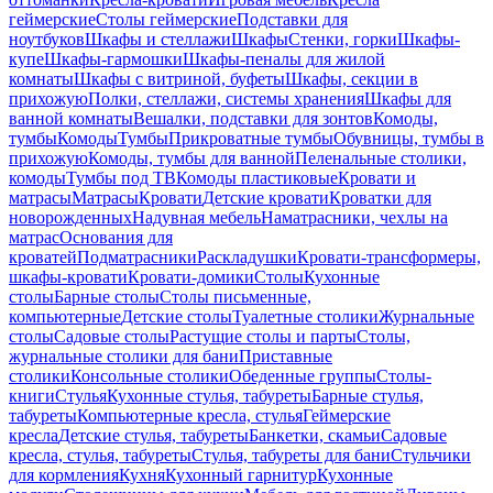
геймерские
Столы геймерские
Подставки для
ноутбуков
Шкафы и стеллажи
Шкафы
Стенки, горки
Шкафы-
купе
Шкафы-гармошки
Шкафы-пеналы для жилой
комнаты
Шкафы с витриной, буфеты
Шкафы, секции в
прихожую
Полки, стеллажи, системы хранения
Шкафы для
ванной комнаты
Вешалки, подставки для зонтов
Комоды,
тумбы
Комоды
Тумбы
Прикроватные тумбы
Обувницы, тумбы в
прихожую
Комоды, тумбы для ванной
Пеленальные столики,
комоды
Тумбы под ТВ
Комоды пластиковые
Кровати и
матрасы
Матрасы
Кровати
Детские кровати
Кроватки для
новорожденных
Надувная мебель
Наматрасники, чехлы на
матрас
Основания для
кроватей
Подматрасники
Раскладушки
Кровати-трансформеры,
шкафы-кровати
Кровати-домики
Столы
Кухонные
столы
Барные столы
Столы письменные,
компьютерные
Детские столы
Туалетные столики
Журнальные
столы
Садовые столы
Растущие столы и парты
Столы,
журнальные столики для бани
Приставные
столики
Консольные столики
Обеденные группы
Столы-
книги
Стулья
Кухонные стулья, табуреты
Барные стулья,
табуреты
Компьютерные кресла, стулья
Геймерские
кресла
Детские стулья, табуреты
Банкетки, скамьи
Садовые
кресла, стулья, табуреты
Стулья, табуреты для бани
Стульчики
для кормления
Кухня
Кухонный гарнитур
Кухонные