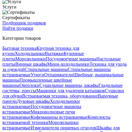
Услуги
Сертификаты
Подборщик подарков
Найти подарки
Категории товаров
Бытовая техника
Крупная техника для
кухни
Холодильники
Вытяжки
Кухонные
плиты
Морозильники
Посудомоечные машины
Настольные
плиты
Винные шкафы
Мини-холодильники
Техника для ухода
за одеждой
Стиральные машины
Стиральные машины
встраиваемые
Утюги
Отпариватели
Швейные, вышивальные
машины
Промышленные швейные
машины
Оверлоки
Сушильные машины, шкафы
Гладильные
системы, прессы
Машинки для удаления катышков
Сушилки
для обуви
Встраиваемая техника, оборудование
Варочные
панели
Духовые шкафы
Холодильники
встраиваемые
Посудомоечные машины
встраиваемые
Микроволновые печи
встраиваемые
Кофемашины встраиваемые
Комплекты
встраиваемой техники
Морозильники
встраиваемые
Измельчители пищевых отходов
Шкафы для