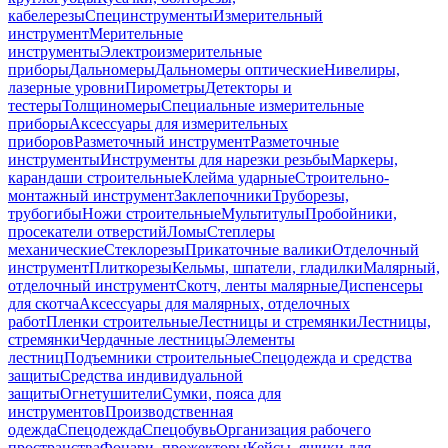
кабелерезы
Специнструменты
Измерительный
инструмент
Мерительные
инструменты
Электроизмерительные
приборы
Дальномеры
Дальномеры оптические
Нивелиры,
лазерные уровни
Пирометры
Детекторы и
тестеры
Толщиномеры
Специальные измерительные
приборы
Аксессуары для измерительных
приборов
Разметочный инструмент
Разметочные
инструменты
Инструменты для нарезки резьбы
Маркеры,
карандаши строительные
Клейма ударные
Строительно-
монтажный инструмент
Заклепочники
Труборезы,
трубогибы
Ножи строительные
Мультитулы
Пробойники,
просекатели отверстий
Ломы
Степлеры
механические
Стеклорезы
Прикаточные валики
Отделочный
инструмент
Плиткорезы
Кельмы, шпатели, гладилки
Малярный,
отделочный инструмент
Скотч, ленты малярные
Диспенсеры
для скотча
Аксессуары для малярных, отделочных
работ
Пленки строительные
Лестницы и стремянки
Лестницы,
стремянки
Чердачные лестницы
Элементы
лестниц
Подъемники строительные
Спецодежда и средства
защиты
Средства индивидуальной
защиты
Огнетушители
Сумки, пояса для
инструментов
Производственная
одежда
Спецодежда
Спецобувь
Организация рабочего
пространства
Фонари, прожекторы
Кейсы, ящики для