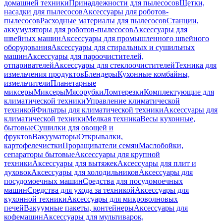
домашней техники
Принадлежности для пылесосов
Щетки,
насадки для пылесосов
Аксессуары для роботов-
пылесосов
Расходные материалы для пылесосов
Станции,
аккумуляторы для роботов-пылесосов
Аксессуары для
швейных машин
Аксессуары для промышленного швейного
оборудования
Аксессуары для стиральных и сушильных
машин
Аксессуары для пароочистителей,
отпаривателей
Аксессуары для стеклоочистителей
Техника для
измельчения продуктов
Блендеры
Кухонные комбайны,
измельчители
Планетарные
миксеры
Миксеры
Мясорубки
Ломтерезки
Комплектующие для
климатической техники
Управление климатической
техникой
Фильтры для климатической техники
Аксессуары для
климатической техники
Мелкая техника
Весы кухонные,
бытовые
Сушилки для овощей и
фруктов
Вакууматоры
Открывалки,
картофелечистки
Проращиватели семян
Маслобойки,
сепараторы бытовые
Аксессуары для крупной
техники
Аксессуары для вытяжек
Аксессуары для плит и
духовок
Аксессуары для холодильников
Аксессуары для
посудомоечных машин
Средства для посудомоечных
машин
Средства для ухода за техникой
Аксессуары для
кухонной техники
Аксессуары для микроволновых
печей
Вакуумные пакеты, контейнеры
Аксессуары для
кофемашин
Аксессуары для мультиварок,