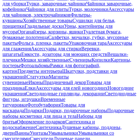
для уборки
Турки, заварочные чайники
Чайники заварочные,
кофейники
Чайники для плиты
Турки, молочники
Аксессуары
для чайников, электрочайников
Фильтры-
кувшины
Хозяйственные товары
Сушилки для белья,
прищепки
Гладильные доски
Урны, контейнеры для
мусора
Органайзеры, корзины, ящики
Туалетная бумага,
бумажные полотенца
Салфетки, мочалки, губки, мусорные
пакеты
Фольга, пленка, пакеты
Упаковочная тара
Аксессуары
для глажения
Аксессуары для стирки
Веревки,
шпагаты
Емкости, дозаторы для моющих средств
Вешалки-
плечики
Мешки хозяйственные
Сувениры
Копилки
Картины,
постеры
Фотоальбомы
Рамки для фотографий,
картин
Предметы интерьера
Шкатулки, подставки для
украшений
Статуэтки
Магниты
сувенирные
Иконы
Праздничный декор
Товары для
праздника
Елки
Аксессуары для елей новогодних
Новогодние
украшения
Светодиодные гирлянды, декорации
Светодиодные
фигуры, игрушки
Временные
татуировки
Фотобутафория
Товары для
маскарада
Подарки
Подарки, подарочные наборы
Подарочные
наборы косметики для лица и тела
Наборы для
бритья
Оформление подарков
Сантехника и
водоснабжение
Сантехника
Душевые кабины, поддоны,
двери
Ванны
Унитазы
Умывальники
Умывальники со
смесителями
Смесители
Душевые панели,