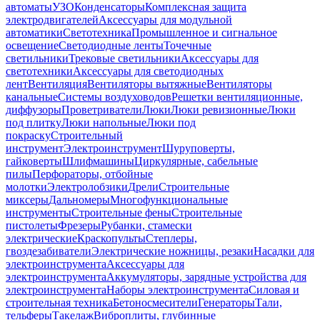
автоматы
УЗО
Конденсаторы
Комплексная защита
электродвигателей
Аксессуары для модульной
автоматики
Светотехника
Промышленное и сигнальное
освещение
Светодиодные ленты
Точечные
светильники
Трековые светильники
Аксессуары для
светотехники
Аксессуары для светодиодных
лент
Вентиляция
Вентиляторы вытяжные
Вентиляторы
канальные
Системы воздуховодов
Решетки вентиляционные,
диффузоры
Проветриватели
Люки
Люки ревизионные
Люки
под плитку
Люки напольные
Люки под
покраску
Строительный
инструмент
Электроинструмент
Шуруповерты,
гайковерты
Шлифмашины
Циркулярные, сабельные
пилы
Перфораторы, отбойные
молотки
Электролобзики
Дрели
Строительные
миксеры
Дальномеры
Многофункциональные
инструменты
Строительные фены
Строительные
пистолеты
Фрезеры
Рубанки, стамески
электрические
Краскопульты
Степлеры,
гвоздезабиватели
Электрические ножницы, резаки
Насадки для
электроинструмента
Аксессуары для
электроинструмента
Аккумуляторы, зарядные устройства для
электроинструмента
Наборы электроинструмента
Силовая и
строительная техника
Бетоносмесители
Генераторы
Тали,
тельферы
Такелаж
Виброплиты, глубинные