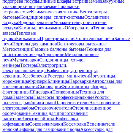
подогрева посуды
Винные шкафы встраиваемые
Вакуумные
упаковщики встраиваемые
Пароварки
встраиваемые
Климатическая техника
Вентиляторы
бытовые
Кондиционеры, сплит-системы
Охладители
воздуха
Водонагреватели
Увлажнители, очистители
воздуха
Камины, печи-камины
Обогреватели
Тепловые
завесы
Тепловые
пушки
Биокамины
Проветриватели
Отопительные печи
Банные
печи
Порталы для каминов
Вентиляторы вытяжные
Метеостанции
Газовые баллоны бытовые
Техника для
приготовления еды
Аэрогрили
Микроволновые
печи
Мультиварки
Сэндвичницы, хот-дог
мейкеры
Тостеры
Электрогрили,
электрошашлычницы
Вафельницы, орешницы,
кексницы
Хлебопечки
Ростеры, мини-печи
Йогуртницы,
мороженицы
Фризеры
Блинницы
Пароварки
Автоклавы для
консервирования
Сыроварни
Фритюрницы, фондю-
фритюрницы
Яйцеварки
Попкорницы
Техника для
дома
Пылесосы
Пылесосы профессиональные
Роботы-
пылесосы, мойщики окон
Пароочистители
Электровеники,
электрошвабры
Стеклоочистители
Стерилизационное
оборудование
Техника для приготовления
напитков
Электрочайники
Кофеварки,
кофемашины
Соковыжималки
Кофемолки
Вспениватели
молока
Сифоны для газирования воды
Аксессуары для