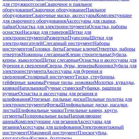
для стружкоотсосов
Сварочное и паяльное
оборудование
Сварочное оборудование
Паяльное
оборудование
Сварочные маски, аксессуары
Комплектующие
для сварочного оборудования
Аксессуары для сварки,
пайки
Оснастка для электроинструмента
Оснастка, наборы
оснастки
Насадки для граверов
Щетки для
электроинструмента
Развертки
Пуансоны
Щетки для
электродвигателей
Слесарный инструмент
Наборы
инструментов
Головки, биты
Гаечные ключи
Отвертки, наборы
отверток
Ножницы слесарные
Клещи строительные
Зубила,
керны, выколотки
Щетки слесарные
Оснастка и аксессуары для
бурения и сверления
Сверла, буры, зенкеры
Коронки
Зубила для
электроинструмента
Аксессуары для бурения и
сверления
Столярный инструмент
Тиски, струбцины,
гейферные зажимы
Ручные пилы, ножовки
Молотки, кувалды,
киянки
Напильники
Ручные стамески
Рубанки, рашпили
ручные
Оснастка и аксессуары для резания и
шлифования
Отрезные, пильные диски
Пильные полотна для
электроинструмента
Фрезы
Шлифовальные диски, насадки,
листы
Шлифовальные чашки
Точильные камни, круги,
сегменты
Полировальные валы
Направляющие
шины
Комплектующие для резания
Аксессуары для
резания
Аксессуары для шлифования
Электромонтажный
инструмент
Обжимной инструмент
Плоскогубцы,
круглогубцы
Кусачки, болторезы,