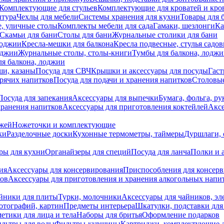
Комплектующие для стульев
Комплектующие для кроватей и кро
итура
Чехлы для мебели
Системы хранения для кухни
Товары для 
, уличные столы
Комплекты мебели для сада
Гамаки, шезлонги
Ка
Скамьи для бани
Столы для бани
Журнальные столики для бани
лоджии
Кресла-мешки для балкона
Кресла подвесные, стулья садо
оджии
Журнальные столы, столы-книги
Тумбы для балкона, лодж
я балкона, лоджии
ши, казаны
Посуда для СВЧ
Крышки и аксессуары для посуды
Гаст
орячих напитков
Посуда для подачи и хранения напитков
Столовы
Посуда для запекания
Аксессуары для выпечки
Бумага, фольга, р
хранения напитков
Аксессуары для приготовления коктейлей
Аксе
ожей
Ножеточки и комплектующие
ки
Разделочные доски
Кухонные термометры, таймеры
Дуршлаги, 
ры для кухни
Органайзеры для специй
Посуда для ланча
Полки и 
ия
Аксессуары для консервирования
Приспособления для консер
ков
Аксессуары для приготовления и хранения алкогольных напи
йники для плиты
Турки, молочники
Аксессуары для чайников, э
отографий, картин
Предметы интерьера
Шкатулки, подставки дл
етики для лица и тела
Наборы для бритья
Оформление подарков
льтры для воды
Фильтры-кувшины
Картриджи, комплектующие д