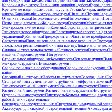
для укладки плитки
Системы выравнивания плитки
Аксессуары
Коробки и фурнитура
Наличники, коробки, доборы
Ручки дверн
Крепежные изделия
Саморезы, шурупы
Гвозди
Анкеры, дюбели
анкеры
Карабины
Фиксаторы арматуры
Шплинты
Пружины унив
Отделка потолка
Потолочные системы
Потолочные панели
Пото
Пены, клеи, герметики
Жидкие гвозди
Герметики
Монтажная пе
Электромонтажные изделия
Клеммы
Средства диэлектрические
Электрощитовое оборудование
Электрощиты
Аксессуары для э
управления
Рубильники
Предохранители
Частотные преобразов
Светотехника
Промышленное и сигнальное освещение
Светоди
Люки
Люки ревизионные
Люки под плитку
Люки напольные
Люк
Силовая и строительная техника
Бетоносмесители
Генераторы
Та
машины
Гидроинструмент
Погрузчики
Строительное оборудование
Компрессоры
Тепловые пушки
Пыле
электроинструмента
Пневмоинструмент
Сварочное и паяльное оборудование
Сварочное оборудование
П
пайки
Слесарный инструмент
Наборы инструментов
Головки, биты
Га
Столярный инструмент
Тиски, струбцины, гейферные зажимы
Р
Электромонтажный инструмент
Обжимной инструмент
Плоског
Разметочный инструмент
Разметочные инструменты
Инструмент
Отделочный инструмент
Плиткорезы
Кельмы, шпатели, гладилк
работ
Пленки строительные
Спецодежда и средства защиты
Средства индивидуальной защ
Аксессуары для силовой и строительной техники
Аксессуары дл