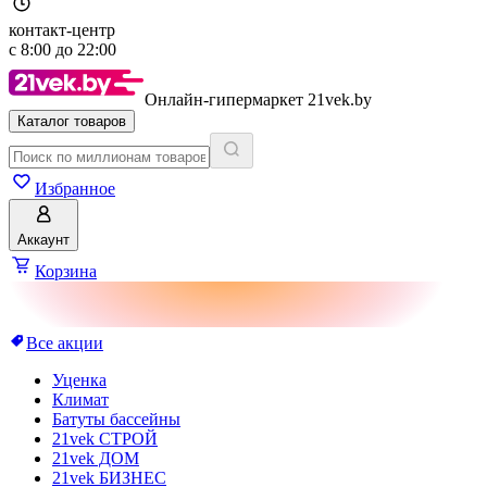
контакт-центр
с
8:00
до
22:00
Онлайн-гипермаркет 21vek.by
Каталог товаров
Избранное
Аккаунт
Корзина
Все акции
Уценка
Климат
Батуты бассейны
21vek СТРОЙ
21vek ДОМ
21vek БИЗНЕС