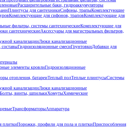
иленовые
Расширительные баки, гидроаккумуляторы
ванн
Плинтусы для сантехники
Сифоны, трапы
Комплектующие
уров
Комплектующие для сифонов, трапов
Комплектующие для
ьные фильтры, системы сантехнические
Комплектующие для
юки сантехнические
Аксессуары для магистральных фильтров,
ружной канализации
Люки канализационные
 составы
Гидроизоляционные смеси
Грунтовки
Добавки для
атериалы
рные элементы кровли
Гидроизоляционные
оры отопления, батареи
Теплый пол
Теплые плинтусы
Системы
ружной канализации
Люки канализационные
Болты, винты, шпильки
Хомуты
Химические
нцевые
Трансформаторы
Аппаратура
я плитки
Порожки, профили для пола и плитки
Приспособления