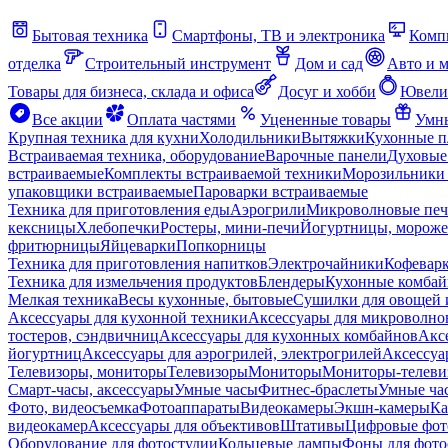
Бытовая техника
Смартфоны, ТВ и электроника
Комп
отделка
Строительный инструмент
Дом и сад
Авто и 
Товары для бизнеса, склада и офиса
Досуг и хобби
Ювели
Все акции
Оплата частями
Уцененные товары
Умны
Крупная техника для кухни
Холодильники
Вытяжки
Кухонные 
Встраиваемая техника, оборудование
Варочные панели
Духовые
встраиваемые
Комплекты встраиваемой техники
Морозильники 
упаковщики встраиваемые
Пароварки встраиваемые
Техника для приготовления еды
Аэрогрили
Микроволновые пе
кексницы
Хлебопечки
Ростеры, мини-печи
Йогуртницы, морож
фритюрницы
Яйцеварки
Попкорницы
Техника для приготовления напитков
Электрочайники
Кофевар
Техника для измельчения продуктов
Блендеры
Кухонные комбай
Мелкая техника
Весы кухонные, бытовые
Сушилки для овощей 
Аксессуары для кухонной техники
Аксессуары для микроволно
тостеров, сэндвичниц
Аксессуары для кухонных комбайнов
Акс
йогуртниц
Аксессуары для аэрогрилей, электрогрилей
Аксессуа
Телевизоры, мониторы
Телевизоры
Мониторы
Мониторы-телеви
Смарт-часы, аксессуары
Умные часы
Фитнес-браслеты
Умные ча
Фото, видеосъемка
Фотоаппараты
Видеокамеры
Экшн-камеры
Ка
видеокамер
Аксессуары для объективов
Штативы
Цифровые фот
Оборудование для фотостудии
Кольцевые лампы
Фоны для фото