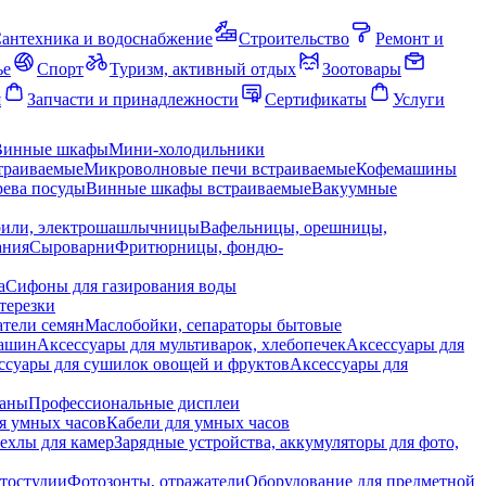
антехника и водоснабжение
Строительство
Ремонт и
ье
Спорт
Туризм, активный отдых
Зоотовары
я
Запчасти и принадлежности
Сертификаты
Услуги
Винные шкафы
Мини-холодильники
траиваемые
Микроволновые печи встраиваемые
Кофемашины
ева посуды
Винные шкафы встраиваемые
Вакуумные
рили, электрошашлычницы
Вафельницы, орешницы,
ания
Сыроварни
Фритюрницы, фондю-
а
Сифоны для газирования воды
терезки
тели семян
Маслобойки, сепараторы бытовые
машин
Аксессуары для мультиварок, хлебопечек
Аксессуары для
ссуары для сушилок овощей и фруктов
Аксессуары для
раны
Профессиональные дисплеи
я умных часов
Кабели для умных часов
ехлы для камер
Зарядные устройства, аккумуляторы для фото,
тостудии
Фотозонты, отражатели
Оборудование для предметной