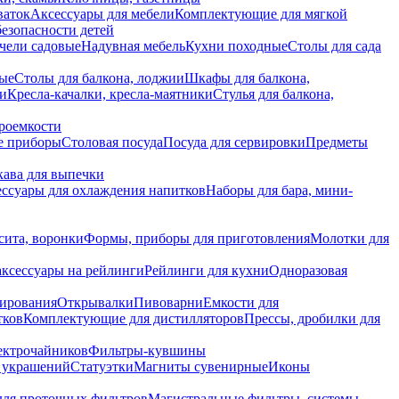
ваток
Аксессуары для мебели
Комплектующие для мягкой
безопасности детей
чели садовые
Надувная мебель
Кухни походные
Столы для сада
вые
Столы для балкона, лоджии
Шкафы для балкона,
ии
Кресла-качалки, кресла-маятники
Стулья для балкона,
роемкости
е приборы
Столовая посуда
Посуда для сервировки
Предметы
укава для выпечки
ссуары для охлаждения напитков
Наборы для бара, мини-
сита, воронки
Формы, приборы для приготовления
Молотки для
аксессуары на рейлинги
Рейлинги для кухни
Одноразовая
вирования
Открывалки
Пивоварни
Емкости для
тков
Комплектующие для дистилляторов
Прессы, дробилки для
лектрочайников
Фильтры-кувшины
я украшений
Статуэтки
Магниты сувенирные
Иконы
ля проточных фильтров
Магистральные фильтры, системы