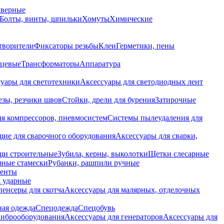
дверные
Болты, винты, шпильки
Хомуты
Химические
творители
Фиксаторы резьбы
Клеи
Герметики, пены
нцевые
Трансформаторы
Аппаратура
уары для светотехники
Аксессуары для светодиодных лент
езы, резчики швов
Стойки, дрели для бурения
Затирочные
ля компрессоров, пневмосистем
Системы пылеудаления для
ие для сварочного оборудования
Аксессуары для сварки,
щи строительные
Зубила, керны, выколотки
Щетки слесарные
чные стамески
Рубанки, рашпили ручные
енты
 ударные
енсеры для скотча
Аксессуары для малярных, отделочных
ная одежда
Спецодежда
Спецобувь
виброоборудования
Аксессуары для генераторов
Аксессуары для