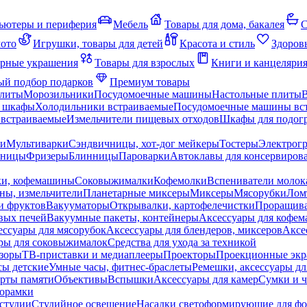
ьютеры и периферия
Мебель
Товары для дома, бакалея
С
мото
Игрушки, товары для детей
Красота и стиль
Здоров
рные украшения
Товары для взрослых
Книги и канцеляри
й подбор подарков
Премиум товары
плиты
Морозильники
Посудомоечные машины
Настольные плиты
 шкафы
Холодильники встраиваемые
Посудомоечные машины вс
встраиваемые
Измельчители пищевых отходов
Шкафы для подогр
чи
Мультиварки
Сэндвичницы, хот-дог мейкеры
Тостеры
Электрог
еницы
Фризеры
Блинницы
Пароварки
Автоклавы для консервиров
ки, кофемашины
Соковыжималки
Кофемолки
Вспениватели молок
ны, измельчители
Планетарные миксеры
Миксеры
Мясорубки
Лом
и фруктов
Вакууматоры
Открывалки, картофелечистки
Проращива
вых печей
Вакуумные пакеты, контейнеры
Аксессуары для кофе
ессуары для мясорубок
Аксессуары для блендеров, миксеров
Аксе
ры для соковыжималок
Средства для ухода за техникой
зоры
ТВ-приставки и медиаплееры
Проекторы
Проекционные эк
сы детские
Умные часы, фитнес-браслеты
Ремешки, аксессуары дл
рты памяти
Объективы
Вспышки
Аксессуары для камер
Сумки и ч
орамки
студии
Студийное освещение
Насадки светоформирующие для фо