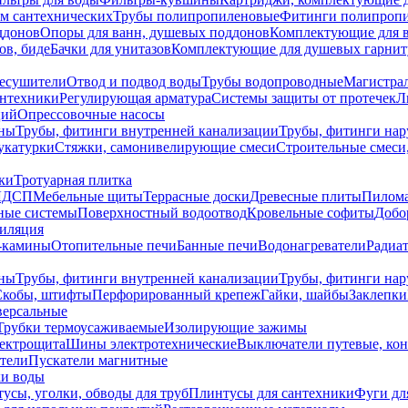
ем сантехнических
Трубы полипропиленовые
Фитинги полипроп
ддонов
Опоры для ванн, душевых поддонов
Комплектующие для 
ов, биде
Бачки для унитазов
Комплектующие для душевых гарнит
есушители
Отвод и подвод воды
Трубы водопроводные
Магистрал
антехники
Регулирующая арматура
Системы защиты от протечек
Л
ций
Опрессовочные насосы
ны
Трубы, фитинги внутренней канализации
Трубы, фитинги на
катурки
Стяжки, самонивелирующие смеси
Строительные смеси,
ки
Тротуарная плитка
ЛДСП
Мебельные щиты
Террасные доски
Древесные плиты
Пилом
ные системы
Поверхностный водоотвод
Кровельные софиты
Добо
тиляция
-камины
Отопительные печи
Банные печи
Водонагреватели
Радиат
ны
Трубы, фитинги внутренней канализации
Трубы, фитинги на
Скобы, штифты
Перфорированный крепеж
Гайки, шайбы
Заклепки
ерсальные
Трубки термоусаживаемые
Изолирующие зажимы
лектрощита
Шины электротехнические
Выключатели путевые, ко
атели
Пускатели магнитные
ки воды
усы, уголки, обводы для труб
Плинтусы для сантехники
Фуги дл