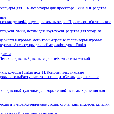
сессуары для ТВ
Аксессуары для проектора
Очки 3D
Средства
ание
 охлаждения
Корпуса для компьютеров
Процессоры
Оптические
утбуков
Сумки, чехлы для ноутбуков
Средства для ухода за
деокарты
Игровые мониторы
Игровые телевизоры
Игровые
акустика
Аксессуары для геймеров
Фигурки Funko
 диски
Детские диваны
Диваны садовые
Комплекты мягкой
ики, комоды
Тумбы под ТВ
Комоды пластиковые
довые столы
Растущие столы и парты
Столы, журнальные
ки, диваны
Стульчики для кормления
Системы хранения для
моды и тумбы
Журнальные столы, столы-книги
Кресла-качалки,
ки, скамьи
Ключницы, газетницы