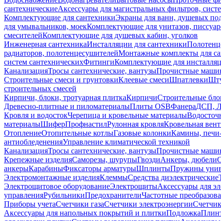
сантехнические
Аксессуары для магистральных фильтров, сист
Комплектующие для сантехники
Экраны для ванн, душевых по
для умывальников, моек
Комплектующие для унитазов, писсуар
смесителей
Комплектующие для душевых кабин, уголков
Инженерная сантехника
Инсталляции для сантехники
Полотенц
радиаторов, полотенцесушителей
Монтажные комплекты для с
систем сантехнических
Фитинги
Комплектующие для инсталля
Канализация
Тросы сантехнические, вантузы
Прочистные маши
Строительные смеси и грунтовки
Клеевые смеси
Шпатлевки
Шту
строительных смесей
Кирпичи, блоки, тротуарная плитка
Кирпичи
Строительные бло
Древесно-плитные и пиломатериалы
Плиты OSB
Фанера
ДСП, 
Кровля и водосток
Черепица и кровельные материалы
Водосточ
материалы
Шифер
Профнастил
Рулонная кровля
Кровельная вен
Отопление
Отопительные котлы
Газовые колонки
Камины, печи
антиобледенения
Управление климатической техникой
Канализация
Тросы сантехнические, вантузы
Прочистные маши
Крепежные изделия
Саморезы, шурупы
Гвозди
Анкеры, дюбели
анкеры
Карабины
Фиксаторы арматуры
Шплинты
Пружины унив
Электромонтажные изделия
Клеммы
Средства диэлектрические
Электрощитовое оборудование
Электрощиты
Аксессуары для э
управления
Рубильники
Предохранители
Частотные преобразов
Приборы учета
Счетчики газа
Счетчики электроэнергии
Счетчи
Аксессуары для напольных покрытий и плитки
Подложка
Плинт