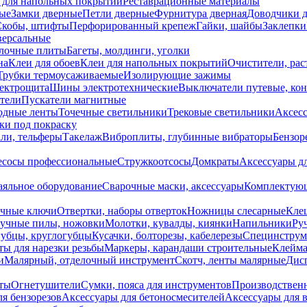
 для напольных покрытий
Реставрационные материалы
ые
Замки дверные
Петли дверные
Фурнитура дверная
Доводчики 
Скобы, штифты
Перфорированный крепеж
Гайки, шайбы
Заклепки
ерсальные
лочные плиты
Багеты, молдинги, уголки
на
Клеи для обоев
Клеи для напольных покрытий
Очистители, рас
Трубки термоусаживаемые
Изолирующие зажимы
лектрощита
Шины электротехнические
Выключатели путевые, ко
атели
Пускатели магнитные
одные ленты
Точечные светильники
Трековые светильники
Аксесс
и под покраску
ли, тельферы
Такелаж
Виброплиты, глубинные вибраторы
Бензор
сосы профессиональные
Стружкоотсосы
Домкраты
Аксессуары д
аяльное оборудование
Сварочные маски, аксессуары
Комплектующ
ечные ключи
Отвертки, наборы отверток
Ножницы слесарные
Кле
учные пилы, ножовки
Молотки, кувалды, киянки
Напильники
Ру
убцы, круглогубцы
Кусачки, болторезы, кабелерезы
Специнструм
ы для нарезки резьбы
Маркеры, карандаши строительные
Клейма
и
Малярный, отделочный инструмент
Скотч, ленты малярные
Дисп
иты
Огнетушители
Сумки, пояса для инструментов
Производствен
я бензорезов
Аксессуары для бетоносмесителей
Аксессуары для 