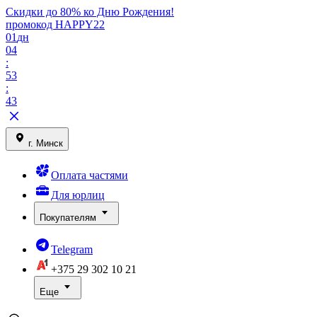
Скидки до 80% ко Дню Рождения!
промокод HAPPY22
01
дн
04
:
53
:
43
г. Минск
Оплата частями
Для юрлиц
Покупателям
Telegram
+375 29
302 10 21
Еще