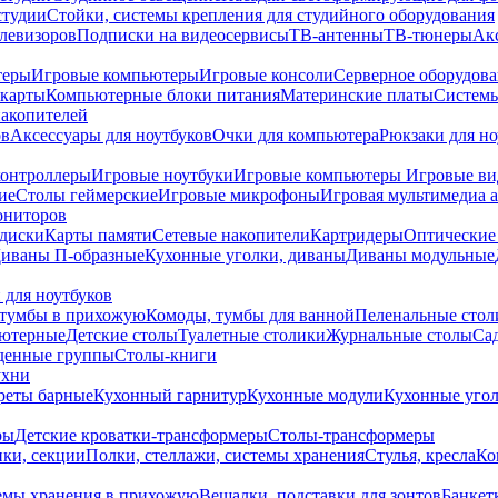
студии
Стойки, системы крепления для студийного оборудования
елевизоров
Подписки на видеосервисы
ТВ-антенны
ТВ-тюнеры
Ак
теры
Игровые компьютеры
Игровые консоли
Серверное оборудов
карты
Компьютерные блоки питания
Материнские платы
Системы
накопителей
ов
Аксессуары для ноутбуков
Очки для компьютера
Рюкзаки для но
контроллеры
Игровые ноутбуки
Игровые компьютеры
Игровые ви
ие
Столы геймерские
Игровые микрофоны
Игровая мультимедиа 
ониторов
диски
Карты памяти
Сетевые накопители
Картридеры
Оптические
иваны П-образные
Кухонные уголки, диваны
Диваны модульные
 для ноутбуков
тумбы в прихожую
Комоды, тумбы для ванной
Пеленальные стол
ьютерные
Детские столы
Туалетные столики
Журнальные столы
Са
денные группы
Столы-книги
ухни
уреты барные
Кухонный гарнитур
Кухонные модули
Кухонные угол
ры
Детские кроватки-трансформеры
Столы-трансформеры
ки, секции
Полки, стеллажи, системы хранения
Стулья, кресла
Ко
емы хранения в прихожую
Вешалки, подставки для зонтов
Банкет