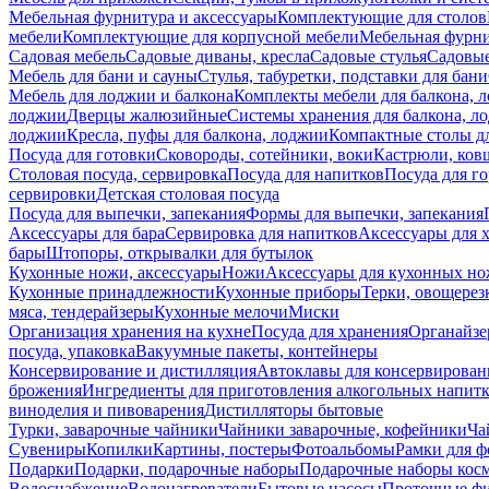
Мебельная фурнитура и аксессуары
Комплектующие для столов
мебели
Комплектующие для корпусной мебели
Мебельная фурн
Садовая мебель
Садовые диваны, кресла
Садовые стулья
Садовые
Мебель для бани и сауны
Стулья, табуретки, подставки для бани
Мебель для лоджии и балкона
Комплекты мебели для балкона, 
лоджии
Дверцы жалюзийные
Системы хранения для балкона, л
лоджии
Кресла, пуфы для балкона, лоджии
Компактные столы дл
Посуда для готовки
Сковороды, сотейники, воки
Кастрюли, ков
Столовая посуда, сервировка
Посуда для напитков
Посуда для г
сервировки
Детская столовая посуда
Посуда для выпечки, запекания
Формы для выпечки, запекания
Аксессуары для бара
Сервировка для напитков
Аксессуары для 
бары
Штопоры, открывалки для бутылок
Кухонные ножи, аксессуары
Ножи
Аксессуары для кухонных н
Кухонные принадлежности
Кухонные приборы
Терки, овощерез
мяса, тендерайзеры
Кухонные мелочи
Миски
Организация хранения на кухне
Посуда для хранения
Органайзе
посуда, упаковка
Вакуумные пакеты, контейнеры
Консервирование и дистилляция
Автоклавы для консервирован
брожения
Ингредиенты для приготовления алкогольных напит
виноделия и пивоварения
Дистилляторы бытовые
Турки, заварочные чайники
Чайники заварочные, кофейники
Ча
Сувениры
Копилки
Картины, постеры
Фотоальбомы
Рамки для ф
Подарки
Подарки, подарочные наборы
Подарочные наборы косм
Водоснабжение
Водонагреватели
Бытовые насосы
Проточные фи