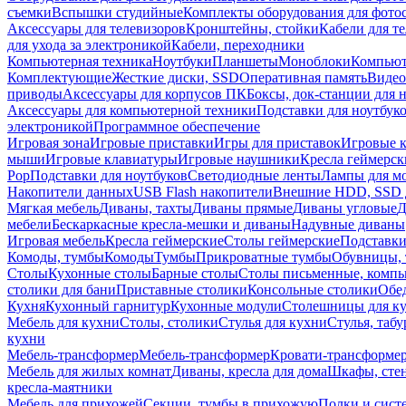
съемки
Вспышки студийные
Комплекты оборудования для фото
Аксессуары для телевизоров
Кронштейны, стойки
Кабели для т
для ухода за электроникой
Кабели, переходники
Компьютерная техника
Ноутбуки
Планшеты
Моноблоки
Компью
Комплектующие
Жесткие диски, SSD
Оперативная память
Видео
приводы
Аксессуары для корпусов ПК
Боксы, док-станции для 
Аксессуары для компьютерной техники
Подставки для ноутбук
электроникой
Программное обеспечение
Игровая зона
Игровые приставки
Игры для приставок
Игровые 
мыши
Игровые клавиатуры
Игровые наушники
Кресла геймерск
Pop
Подставки для ноутбуков
Светодиодные ленты
Лампы для м
Накопители данных
USB Flash накопители
Внешние HDD, SSD 
Мягкая мебель
Диваны, тахты
Диваны прямые
Диваны угловые
Д
мебели
Бескаркасные кресла-мешки и диваны
Надувные диваны
Игровая мебель
Кресла геймерские
Столы геймерские
Подставки
Комоды, тумбы
Комоды
Тумбы
Прикроватные тумбы
Обувницы, 
Столы
Кухонные столы
Барные столы
Столы письменные, комп
столики для бани
Приставные столики
Консольные столики
Обе
Кухня
Кухонный гарнитур
Кухонные модули
Столешницы для к
Мебель для кухни
Столы, столики
Стулья для кухни
Стулья, таб
кухни
Мебель-трансформер
Мебель-трансформер
Кровати-трансформе
Мебель для жилых комнат
Диваны, кресла для дома
Шкафы, стен
кресла-маятники
Мебель для прихожей
Секции, тумбы в прихожую
Полки и сист