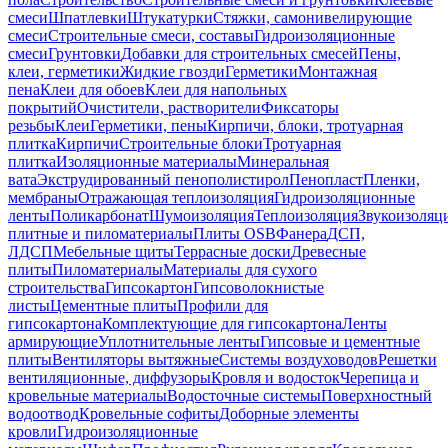
смеси
Шпатлевки
Штукатурки
Стяжки, самонивелирующие
смеси
Строительные смеси, составы
Гидроизоляционные
смеси
Грунтовки
Добавки для строительных смесей
Пены,
клеи, герметики
Жидкие гвозди
Герметики
Монтажная
пена
Клеи для обоев
Клеи для напольных
покрытий
Очистители, растворители
Фиксаторы
резьбы
Клеи
Герметики, пены
Кирпичи, блоки, тротуарная
плитка
Кирпичи
Строительные блоки
Тротуарная
плитка
Изоляционные материалы
Минеральная
вата
Экструдированный пенополистирол
Пенопласт
Пленки,
мембраны
Отражающая теплоизоляция
Гидроизоляционные
ленты
Поликарбонат
Шумоизоляция
Теплоизоляция
Звукоизоляц
плитные и пиломатериалы
Плиты OSB
Фанера
ДСП,
ЛДСП
Мебельные щиты
Террасные доски
Древесные
плиты
Пиломатериалы
Материалы для сухого
строительства
Гипсокартон
Гипсоволокнистые
листы
Цементные плиты
Профили для
гипсокартона
Комплектующие для гипсокартона
Ленты
армирующие
Уплотнительные ленты
Гипсовые и цементные
плиты
Вентиляторы вытяжные
Системы воздуховодов
Решетки
вентиляционные, диффузоры
Кровля и водосток
Черепица и
кровельные материалы
Водосточные системы
Поверхностный
водоотвод
Кровельные софиты
Доборные элементы
кровли
Гидроизоляционные