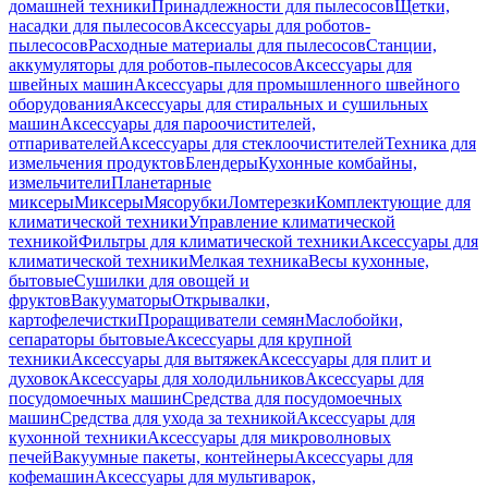
домашней техники
Принадлежности для пылесосов
Щетки,
насадки для пылесосов
Аксессуары для роботов-
пылесосов
Расходные материалы для пылесосов
Станции,
аккумуляторы для роботов-пылесосов
Аксессуары для
швейных машин
Аксессуары для промышленного швейного
оборудования
Аксессуары для стиральных и сушильных
машин
Аксессуары для пароочистителей,
отпаривателей
Аксессуары для стеклоочистителей
Техника для
измельчения продуктов
Блендеры
Кухонные комбайны,
измельчители
Планетарные
миксеры
Миксеры
Мясорубки
Ломтерезки
Комплектующие для
климатической техники
Управление климатической
техникой
Фильтры для климатической техники
Аксессуары для
климатической техники
Мелкая техника
Весы кухонные,
бытовые
Сушилки для овощей и
фруктов
Вакууматоры
Открывалки,
картофелечистки
Проращиватели семян
Маслобойки,
сепараторы бытовые
Аксессуары для крупной
техники
Аксессуары для вытяжек
Аксессуары для плит и
духовок
Аксессуары для холодильников
Аксессуары для
посудомоечных машин
Средства для посудомоечных
машин
Средства для ухода за техникой
Аксессуары для
кухонной техники
Аксессуары для микроволновых
печей
Вакуумные пакеты, контейнеры
Аксессуары для
кофемашин
Аксессуары для мультиварок,