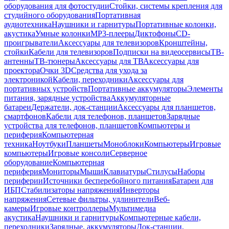
оборудования для фотостудии
Стойки, системы крепления для
студийного оборудования
Портативная
аудиотехника
Наушники и гарнитуры
Портативные колонки,
акустика
Умные колонки
MP3-плееры
Диктофоны
CD-
проигрыватели
Аксессуары для телевизоров
Кронштейны,
стойки
Кабели для телевизоров
Подписки на видеосервисы
ТВ-
антенны
ТВ-тюнеры
Аксессуары для ТВ
Аксессуары для
проектора
Очки 3D
Средства для ухода за
электроникой
Кабели, переходники
Аксессуары для
портативных устройств
Портативные аккумуляторы
Элементы
питания, зарядные устройства
Аккумуляторные
батареи
Держатели, док-станции
Аксессуары для планшетов,
смартфонов
Кабели для телефонов, планшетов
Зарядные
устройства для телефонов, планшетов
Компьютеры и
периферия
Компьютерная
техника
Ноутбуки
Планшеты
Моноблоки
Компьютеры
Игровые
компьютеры
Игровые консоли
Серверное
оборудование
Компьютерная
периферия
Мониторы
Мыши
Клавиатуры
Стилусы
Наборы
периферии
Источники бесперебойного питания
Батареи для
ИБП
Стабилизаторы напряжения
Инверторы
напряжения
Сетевые фильтры, удлинители
Веб-
камеры
Игровые контроллеры
Мультимедиа
акустика
Наушники и гарнитуры
Компьютерные кабели,
переходники
Зарядные, аккумуляторы
Док-станции,