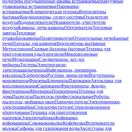
подогрева посуды
Винные шкафы встраиваемые
Вакуумные
упаковщики встраиваемые
Пароварки
встраиваемые
Климатическая техника
Вентиляторы
бытовые
Кондиционеры, сплит-системы
Охладители
воздуха
Водонагреватели
Увлажнители, очистители
воздуха
Камины, печи-камины
Обогреватели
Тепловые
завесы
Тепловые
пушки
Биокамины
Проветриватели
Отопительные печи
Банные
печи
Порталы для каминов
Вентиляторы вытяжные
Метеостанции
Газовые баллоны бытовые
Техника для
приготовления еды
Аэрогрили
Микроволновые
печи
Мультиварки
Сэндвичницы, хот-дог
мейкеры
Тостеры
Электрогрили,
электрошашлычницы
Вафельницы, орешницы,
кексницы
Хлебопечки
Ростеры, мини-печи
Йогуртницы,
мороженицы
Фризеры
Блинницы
Пароварки
Автоклавы для
консервирования
Сыроварни
Фритюрницы, фондю-
фритюрницы
Яйцеварки
Попкорницы
Техника для
дома
Пылесосы
Пылесосы профессиональные
Роботы-
пылесосы, мойщики окон
Пароочистители
Электровеники,
электрошвабры
Стеклоочистители
Стерилизационное
оборудование
Техника для приготовления
напитков
Электрочайники
Кофеварки,
кофемашины
Соковыжималки
Кофемолки
Вспениватели
молока
Сифоны для газирования воды
Аксессуары для