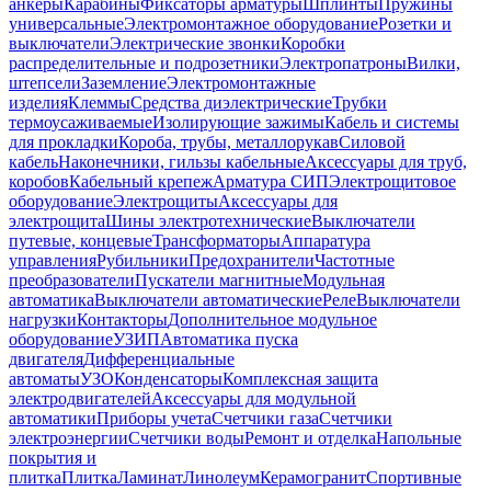
анкеры
Карабины
Фиксаторы арматуры
Шплинты
Пружины
универсальные
Электромонтажное оборудование
Розетки и
выключатели
Электрические звонки
Коробки
распределительные и подрозетники
Электропатроны
Вилки,
штепсели
Заземление
Электромонтажные
изделия
Клеммы
Средства диэлектрические
Трубки
термоусаживаемые
Изолирующие зажимы
Кабель и системы
для прокладки
Короба, трубы, металлорукав
Силовой
кабель
Наконечники, гильзы кабельные
Аксессуары для труб,
коробов
Кабельный крепеж
Арматура СИП
Электрощитовое
оборудование
Электрощиты
Аксессуары для
электрощита
Шины электротехнические
Выключатели
путевые, концевые
Трансформаторы
Аппаратура
управления
Рубильники
Предохранители
Частотные
преобразователи
Пускатели магнитные
Модульная
автоматика
Выключатели автоматические
Реле
Выключатели
нагрузки
Контакторы
Дополнительное модульное
оборудование
УЗИП
Автоматика пуска
двигателя
Дифференциальные
автоматы
УЗО
Конденсаторы
Комплексная защита
электродвигателей
Аксессуары для модульной
автоматики
Приборы учета
Счетчики газа
Счетчики
электроэнергии
Счетчики воды
Ремонт и отделка
Напольные
покрытия и
плитка
Плитка
Ламинат
Линолеум
Керамогранит
Спортивные