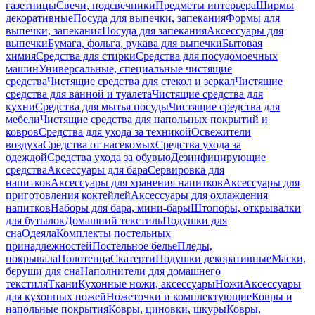
газетницы
Свечи, подсвечники
Предметы интерьера
Ширмы
декоративные
Посуда для выпечки, запекания
Формы для
выпечки, запекания
Посуда для запекания
Аксессуары для
выпечки
Бумага, фольга, рукава для выпечки
Бытовая
химия
Средства для стирки
Средства для посудомоечных
машин
Универсальные, специальные чистящие
средства
Чистящие средства для стекол и зеркал
Чистящие
средства для ванной и туалета
Чистящие средства для
кухни
Средства для мытья посуды
Чистящие средства для
мебели
Чистящие средства для напольных покрытий и
ковров
Средства для ухода за техникой
Освежители
воздуха
Средства от насекомых
Средства ухода за
одеждой
Средства ухода за обувью
Дезинфицирующие
средства
Аксессуары для бара
Сервировка для
напитков
Аксессуары для хранения напитков
Аксессуары для
приготовления коктейлей
Аксессуары для охлаждения
напитков
Наборы для бара, мини-бары
Штопоры, открывалки
для бутылок
Домашний текстиль
Подушки для
сна
Одеяла
Комплекты постельных
принадлежностей
Постельное белье
Пледы,
покрывала
Полотенца
Скатерти
Подушки декоративные
Маски,
беруши для сна
Наполнители для домашнего
текстиля
Ткани
Кухонные ножи, аксессуары
Ножи
Аксессуары
для кухонных ножей
Ножеточки и комплектующие
Ковры и
напольные покрытия
Ковры, циновки, шкуры
Ковры,