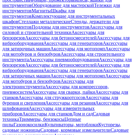
инструментов
Оборудование для мастерской
Тележки для
инструментов
Магниты
Шкафы для
инструментов
Комплектующие для инструментальных
шкафов
Стеллажи металлические
Стенды, держатели для
инструментов
Поддоны для инструментов
Аксессуары для
силовой и строительной техники
Аксессуары для
бензорезов
Аксессуары для бетоносмесителей
Аксессуары для
виброоборудования
Аксессуары для генераторов
Аксессуары
для затирочных машин
Аксессуары для мотопомп
Аксессуары
для мотобуров и бензобуров
Аксессуары для строительного
инструмента
Аксессуары пневмооборудования
Аксессуары для
бензорезов
Аксессуары для бетоносмесителей
Аксессуары для
виброоборудования
Аксессуары для генераторов
Аксессуары
для затирочных машин
Аксессуары для мотопомп
Аксессуары
для мотобуров и бензобуров
Аксессуары для
электроинструмента
Аксессуары для компрессоров,
пневмосистем
Аксессуары для сварки, пайки
Аксессуары для
станков
Аксессуары для стружкоотсосов
Аксессуары для
бурения и сверления
Аксессуары для резания
Аксессуары для
шлифования
Аксессуары для измерительных
приборов
Аксессуары для станков
Дом и сад
Садовая
техника
Триммеры, бензокосы
Цепные
пилы
Газонокосилки
Культиваторы, мотоблоки
Кусторезы,
садовые ножницы
Садовые, кормовые измельчители
Садовые