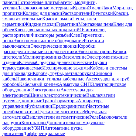
панели
Потолочные плиты
Багеты, молдинги,
уголки
Лакокрасочные материалы
Краски
Эмали
Лаки
Морилки,
пропитки
Колеры для краски
Растворители
Грунтовки
Краски,
эмали аэрозольные
Краски, эмали
Пены, клеи,
герметики
Жидкие гвозди
Герметики
Монтажная пена
Клеи для
обоев
Клеи для напольных покрытий
Очистители,
растворители
Фиксаторы резьбы
Клеи
Герметики,
пены
Электромонтажное оборудование
Розетки и
выключатели
Электрические звонки
Коробки
распределительные и подрозетники
Электропатроны
Вилки,
штепсели
Молниеприемники
Заземление
Электромонтажные
изделия
Клеммы
Средства диэлектрические
Трубки
термоусаживаемые
Изолирующие зажимы
Кабель и системы
для прокладки
Короба, трубы, металлорукав
Силовой
кабель
Наконечники, гильзы кабельные
Аксессуары для труб,
коробов
Кабельный крепеж
Арматура СИП
Электрощитовое
оборудование
Электрощиты
Аксессуары для
электрощита
Шины электротехнические
Выключатели
путевые, концевые
Трансформаторы
Аппаратура
управления
Рубильники
Предохранители
Частотные
преобразователи
Пускатели магнитные
Модульная
автоматика
Выключатели автоматические
Реле
Выключатели
нагрузки
Контакторы
Дополнительное модульное
оборудование
УЗИП
Автоматика пуска
двигателя
Дифференциальные