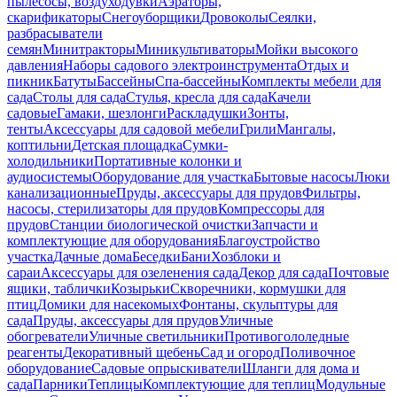
пылесосы, воздуходувки
Аэраторы,
скарификаторы
Снегоуборщики
Дровоколы
Сеялки,
разбрасыватели
семян
Минитракторы
Миникультиваторы
Мойки высокого
давления
Наборы садового электроинструмента
Отдых и
пикник
Батуты
Бассейны
Спа-бассейны
Комплекты мебели для
сада
Столы для сада
Стулья, кресла для сада
Качели
садовые
Гамаки, шезлонги
Раскладушки
Зонты,
тенты
Аксессуары для садовой мебели
Грили
Мангалы,
коптильни
Детская площадка
Сумки-
холодильники
Портативные колонки и
аудиосистемы
Оборудование для участка
Бытовые насосы
Люки
канализационные
Пруды, аксессуары для прудов
Фильтры,
насосы, стерилизаторы для прудов
Компрессоры для
прудов
Станции биологической очистки
Запчасти и
комплектующие для оборудования
Благоустройство
участка
Дачные дома
Беседки
Бани
Хозблоки и
сараи
Аксессуары для озеленения сада
Декор для сада
Почтовые
ящики, таблички
Козырьки
Скворечники, кормушки для
птиц
Домики для насекомых
Фонтаны, скульптуры для
сада
Пруды, аксессуары для прудов
Уличные
обогреватели
Уличные светильники
Противогололедные
реагенты
Декоративный щебень
Сад и огород
Поливочное
оборудование
Садовые опрыскиватели
Шланги для дома и
сада
Парники
Теплицы
Комплектующие для теплиц
Модульные