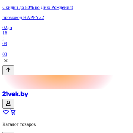
Скидки до 80% ко Дню Рождения!
промокод HAPPY22
02
дн
16
:
09
:
03
Каталог товаров