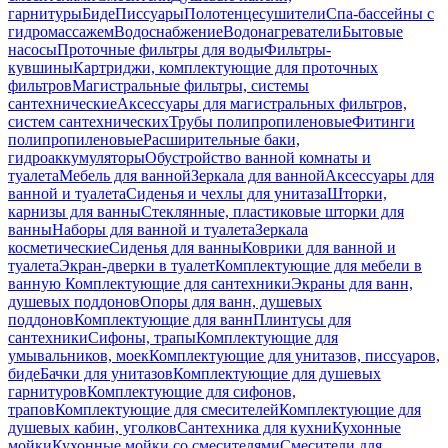
гарнитуры
Биде
Писсуары
Полотенцесушители
Спа-бассейны с
гидромассажем
Водоснабжение
Водонагреватели
Бытовые
насосы
Проточные фильтры для воды
Фильтры-
кувшины
Картриджи, комплектующие для проточных
фильтров
Магистральные фильтры, системы
сантехнические
Аксессуары для магистральных фильтров,
систем сантехнических
Трубы полипропиленовые
Фитинги
полипропиленовые
Расширительные баки,
гидроаккумуляторы
Обустройство ванной комнаты и
туалета
Мебель для ванной
Зеркала для ванной
Аксессуары для
ванной и туалета
Сиденья и чехлы для унитаза
Шторки,
карнизы для ванны
Стеклянные, пластиковые шторки для
ванны
Наборы для ванной и туалета
Зеркала
косметические
Сиденья для ванны
Коврики для ванной и
туалета
Экран-дверки в туалет
Комплектующие для мебели в
ванную
Комплектующие для сантехники
Экраны для ванн,
душевых поддонов
Опоры для ванн, душевых
поддонов
Комплектующие для ванн
Плинтусы для
сантехники
Сифоны, трапы
Комплектующие для
умывальников, моек
Комплектующие для унитазов, писсуаров,
биде
Бачки для унитазов
Комплектующие для душевых
гарнитуров
Комплектующие для сифонов,
трапов
Комплектующие для смесителей
Комплектующие для
душевых кабин, уголков
Сантехника для кухни
Кухонные
мойки
Кухонные мойки со смесителями
Смесители для