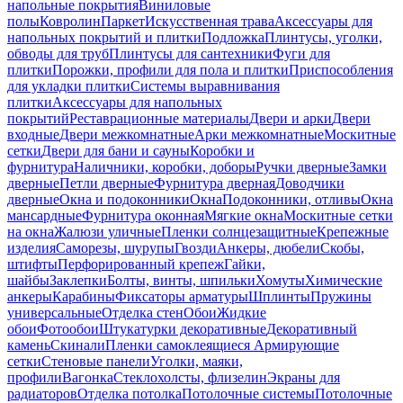
напольные покрытия
Виниловые
полы
Ковролин
Паркет
Искусственная трава
Аксессуары для
напольных покрытий и плитки
Подложка
Плинтусы, уголки,
обводы для труб
Плинтусы для сантехники
Фуги для
плитки
Порожки, профили для пола и плитки
Приспособления
для укладки плитки
Системы выравнивания
плитки
Аксессуары для напольных
покрытий
Реставрационные материалы
Двери и арки
Двери
входные
Двери межкомнатные
Арки межкомнатные
Москитные
сетки
Двери для бани и сауны
Коробки и
фурнитура
Наличники, коробки, доборы
Ручки дверные
Замки
дверные
Петли дверные
Фурнитура дверная
Доводчики
дверные
Окна и подоконники
Окна
Подоконники, отливы
Окна
мансардные
Фурнитура оконная
Мягкие окна
Москитные сетки
на окна
Жалюзи уличные
Пленки солнцезащитные
Крепежные
изделия
Саморезы, шурупы
Гвозди
Анкеры, дюбели
Скобы,
штифты
Перфорированный крепеж
Гайки,
шайбы
Заклепки
Болты, винты, шпильки
Хомуты
Химические
анкеры
Карабины
Фиксаторы арматуры
Шплинты
Пружины
универсальные
Отделка стен
Обои
Жидкие
обои
Фотообои
Штукатурки декоративные
Декоративный
камень
Скинали
Пленки самоклеящиеся
Армирующие
сетки
Стеновые панели
Уголки, маяки,
профили
Вагонка
Стеклохолсты, флизелин
Экраны для
радиаторов
Отделка потолка
Потолочные системы
Потолочные