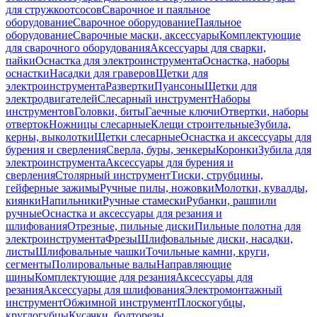
для стружкоотсосов
Сварочное и паяльное
оборудование
Сварочное оборудование
Паяльное
оборудование
Сварочные маски, аксессуары
Комплектующие
для сварочного оборудования
Аксессуары для сварки,
пайки
Оснастка для электроинструмента
Оснастка, наборы
оснастки
Насадки для граверов
Щетки для
электроинструмента
Развертки
Пуансоны
Щетки для
электродвигателей
Слесарный инструмент
Наборы
инструментов
Головки, биты
Гаечные ключи
Отвертки, наборы
отверток
Ножницы слесарные
Клещи строительные
Зубила,
керны, выколотки
Щетки слесарные
Оснастка и аксессуары для
бурения и сверления
Сверла, буры, зенкеры
Коронки
Зубила для
электроинструмента
Аксессуары для бурения и
сверления
Столярный инструмент
Тиски, струбцины,
гейферные зажимы
Ручные пилы, ножовки
Молотки, кувалды,
киянки
Напильники
Ручные стамески
Рубанки, рашпили
ручные
Оснастка и аксессуары для резания и
шлифования
Отрезные, пильные диски
Пильные полотна для
электроинструмента
Фрезы
Шлифовальные диски, насадки,
листы
Шлифовальные чашки
Точильные камни, круги,
сегменты
Полировальные валы
Направляющие
шины
Комплектующие для резания
Аксессуары для
резания
Аксессуары для шлифования
Электромонтажный
инструмент
Обжимной инструмент
Плоскогубцы,
круглогубцы
Кусачки, болторезы,