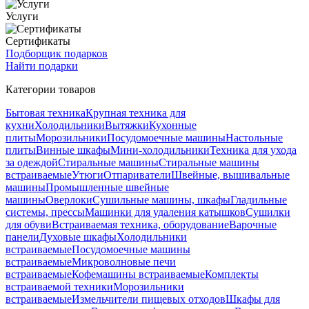
Услуги
Сертификаты
Подборщик подарков
Найти подарки
Категории товаров
Бытовая техника
Крупная техника для
кухни
Холодильники
Вытяжки
Кухонные
плиты
Морозильники
Посудомоечные машины
Настольные
плиты
Винные шкафы
Мини-холодильники
Техника для ухода
за одеждой
Стиральные машины
Стиральные машины
встраиваемые
Утюги
Отпариватели
Швейные, вышивальные
машины
Промышленные швейные
машины
Оверлоки
Сушильные машины, шкафы
Гладильные
системы, прессы
Машинки для удаления катышков
Сушилки
для обуви
Встраиваемая техника, оборудование
Варочные
панели
Духовые шкафы
Холодильники
встраиваемые
Посудомоечные машины
встраиваемые
Микроволновые печи
встраиваемые
Кофемашины встраиваемые
Комплекты
встраиваемой техники
Морозильники
встраиваемые
Измельчители пищевых отходов
Шкафы для