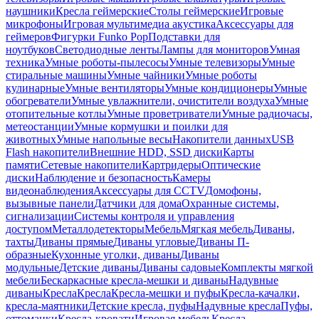
наушники
Кресла геймерские
Столы геймерские
Игровые
микрофоны
Игровая мультимедиа акустика
Аксессуары для
геймеров
Фигурки Funko Pop
Подставки для
ноутбуков
Светодиодные ленты
Лампы для мониторов
Умная
техника
Умные роботы-пылесосы
Умные телевизоры
Умные
стиральные машины
Умные чайники
Умные роботы
кулинарные
Умные вентиляторы
Умные кондиционеры
Умные
обогреватели
Умные увлажнители, очистители воздуха
Умные
отопительные котлы
Умные проветриватели
Умные радиочасы,
метеостанции
Умные кормушки и поилки для
животных
Умные напольные весы
Накопители данных
USB
Flash накопители
Внешние HDD, SSD диски
Карты
памяти
Сетевые накопители
Картридеры
Оптические
диски
Наблюдение и безопасность
Камеры
видеонаблюдения
Аксессуары для CCTV
Домофоны,
вызывные панели
Датчики для дома
Охранные системы,
сигнализации
Системы контроля и управления
доступом
Металлодетекторы
Мебель
Мягкая мебель
Диваны,
тахты
Диваны прямые
Диваны угловые
Диваны П-
образные
Кухонные уголки, диваны
Диваны
модульные
Детские диваны
Диваны садовые
Комплекты мягкой
мебели
Бескаркасные кресла-мешки и диваны
Надувные
диваны
Кресла
Кресла
Кресла-мешки и пуфы
Кресла-качалки,
кресла-маятники
Детские кресла, пуфы
Надувные кресла
Пуфы,
оттоманки
Кресла-кровати
Игровая мебель
Кресла