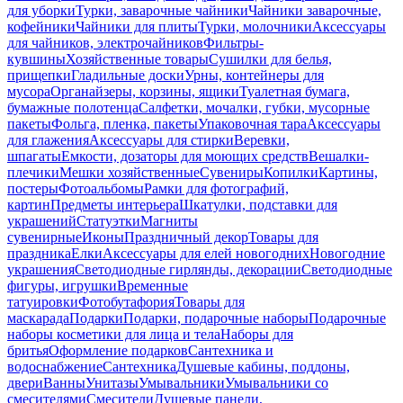
для уборки
Турки, заварочные чайники
Чайники заварочные,
кофейники
Чайники для плиты
Турки, молочники
Аксессуары
для чайников, электрочайников
Фильтры-
кувшины
Хозяйственные товары
Сушилки для белья,
прищепки
Гладильные доски
Урны, контейнеры для
мусора
Органайзеры, корзины, ящики
Туалетная бумага,
бумажные полотенца
Салфетки, мочалки, губки, мусорные
пакеты
Фольга, пленка, пакеты
Упаковочная тара
Аксессуары
для глажения
Аксессуары для стирки
Веревки,
шпагаты
Емкости, дозаторы для моющих средств
Вешалки-
плечики
Мешки хозяйственные
Сувениры
Копилки
Картины,
постеры
Фотоальбомы
Рамки для фотографий,
картин
Предметы интерьера
Шкатулки, подставки для
украшений
Статуэтки
Магниты
сувенирные
Иконы
Праздничный декор
Товары для
праздника
Елки
Аксессуары для елей новогодних
Новогодние
украшения
Светодиодные гирлянды, декорации
Светодиодные
фигуры, игрушки
Временные
татуировки
Фотобутафория
Товары для
маскарада
Подарки
Подарки, подарочные наборы
Подарочные
наборы косметики для лица и тела
Наборы для
бритья
Оформление подарков
Сантехника и
водоснабжение
Сантехника
Душевые кабины, поддоны,
двери
Ванны
Унитазы
Умывальники
Умывальники со
смесителями
Смесители
Душевые панели,