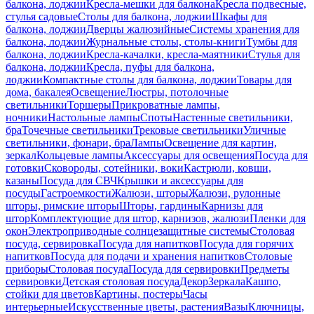
балкона, лоджии
Кресла-мешки для балкона
Кресла подвесные,
стулья садовые
Столы для балкона, лоджии
Шкафы для
балкона, лоджии
Дверцы жалюзийные
Системы хранения для
балкона, лоджии
Журнальные столы, столы-книги
Тумбы для
балкона, лоджии
Кресла-качалки, кресла-маятники
Стулья для
балкона, лоджии
Кресла, пуфы для балкона,
лоджии
Компактные столы для балкона, лоджии
Товары для
дома, бакалея
Освещение
Люстры, потолочные
светильники
Торшеры
Прикроватные лампы,
ночники
Настольные лампы
Споты
Настенные светильники,
бра
Точечные светильники
Трековые светильники
Уличные
светильники, фонари, бра
Лампы
Освещение для картин,
зеркал
Кольцевые лампы
Аксессуары для освещения
Посуда для
готовки
Сковороды, сотейники, воки
Кастрюли, ковши,
казаны
Посуда для СВЧ
Крышки и аксессуары для
посуды
Гастроемкости
Жалюзи, шторы
Жалюзи, рулонные
шторы, римские шторы
Шторы, гардины
Карнизы для
штор
Комплектующие для штор, карнизов, жалюзи
Пленки для
окон
Электроприводные солнцезащитные системы
Столовая
посуда, сервировка
Посуда для напитков
Посуда для горячих
напитков
Посуда для подачи и хранения напитков
Столовые
приборы
Столовая посуда
Посуда для сервировки
Предметы
сервировки
Детская столовая посуда
Декор
Зеркала
Кашпо,
стойки для цветов
Картины, постеры
Часы
интерьерные
Искусственные цветы, растения
Вазы
Ключницы,