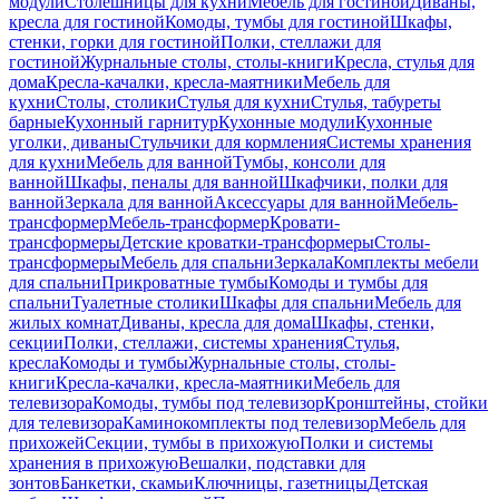
модули
Столешницы для кухни
Мебель для гостиной
Диваны,
кресла для гостиной
Комоды, тумбы для гостиной
Шкафы,
стенки, горки для гостиной
Полки, стеллажи для
гостиной
Журнальные столы, столы-книги
Кресла, стулья для
дома
Кресла-качалки, кресла-маятники
Мебель для
кухни
Столы, столики
Стулья для кухни
Стулья, табуреты
барные
Кухонный гарнитур
Кухонные модули
Кухонные
уголки, диваны
Стульчики для кормления
Системы хранения
для кухни
Мебель для ванной
Тумбы, консоли для
ванной
Шкафы, пеналы для ванной
Шкафчики, полки для
ванной
Зеркала для ванной
Аксессуары для ванной
Мебель-
трансформер
Мебель-трансформер
Кровати-
трансформеры
Детские кроватки-трансформеры
Столы-
трансформеры
Мебель для спальни
Зеркала
Комплекты мебели
для спальни
Прикроватные тумбы
Комоды и тумбы для
спальни
Туалетные столики
Шкафы для спальни
Мебель для
жилых комнат
Диваны, кресла для дома
Шкафы, стенки,
секции
Полки, стеллажи, системы хранения
Стулья,
кресла
Комоды и тумбы
Журнальные столы, столы-
книги
Кресла-качалки, кресла-маятники
Мебель для
телевизора
Комоды, тумбы под телевизор
Кронштейны, стойки
для телевизора
Каминокомплекты под телевизор
Мебель для
прихожей
Секции, тумбы в прихожую
Полки и системы
хранения в прихожую
Вешалки, подставки для
зонтов
Банкетки, скамьи
Ключницы, газетницы
Детская