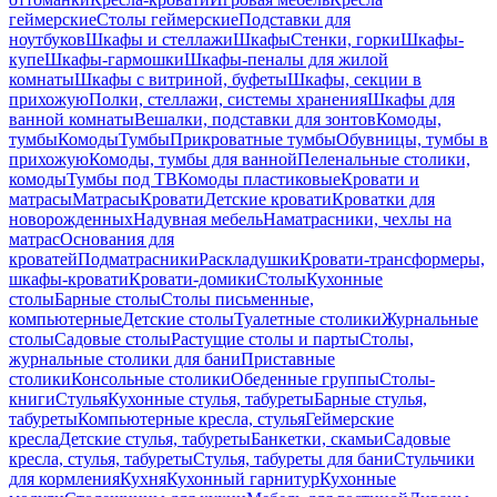
геймерские
Столы геймерские
Подставки для
ноутбуков
Шкафы и стеллажи
Шкафы
Стенки, горки
Шкафы-
купе
Шкафы-гармошки
Шкафы-пеналы для жилой
комнаты
Шкафы с витриной, буфеты
Шкафы, секции в
прихожую
Полки, стеллажи, системы хранения
Шкафы для
ванной комнаты
Вешалки, подставки для зонтов
Комоды,
тумбы
Комоды
Тумбы
Прикроватные тумбы
Обувницы, тумбы в
прихожую
Комоды, тумбы для ванной
Пеленальные столики,
комоды
Тумбы под ТВ
Комоды пластиковые
Кровати и
матрасы
Матрасы
Кровати
Детские кровати
Кроватки для
новорожденных
Надувная мебель
Наматрасники, чехлы на
матрас
Основания для
кроватей
Подматрасники
Раскладушки
Кровати-трансформеры,
шкафы-кровати
Кровати-домики
Столы
Кухонные
столы
Барные столы
Столы письменные,
компьютерные
Детские столы
Туалетные столики
Журнальные
столы
Садовые столы
Растущие столы и парты
Столы,
журнальные столики для бани
Приставные
столики
Консольные столики
Обеденные группы
Столы-
книги
Стулья
Кухонные стулья, табуреты
Барные стулья,
табуреты
Компьютерные кресла, стулья
Геймерские
кресла
Детские стулья, табуреты
Банкетки, скамьи
Садовые
кресла, стулья, табуреты
Стулья, табуреты для бани
Стульчики
для кормления
Кухня
Кухонный гарнитур
Кухонные