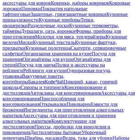
аксессуары для ковров
Коврики, наборы ковриков
Ковровые
дорожки
Циновки
Покрытия напольные
тафтинговые
Защитные, грязезащитные коврики
Кухонные
принадлежности
Кухонные приборы
Терки,
овощерезки
Разделочные доски
Кухонные термометры,
таймеры
Дуршлаги, сита, воронки
Формы, приборы для
приготовления
Молотки для мяса, тендерайзеры
Кухонные
мелочи
Миски
Кухонный текстиль
Кухонные фартуки,
прихватки
Кухонные полотенца
Скатерти, сервировочные
салфетки
Организация хранения на кухне
Посуда для
хранения
Органайзеры для кухни
Органайзеры для
специй
Посуда для ланча
Полки и аксессуары на
рейлинги
Рейлинги для кухни
Одноразовая посуда,
упаковка
Вакуумные пакеты,
контейнеры
Бакалея
Кофе
Чай
Цикорий, какао, горячий
шоколад
Сиропы и топпинги
Консервирование и
дистилляция
Автоклавы для консервирования
Аксессуары для
консервирования
Приспособления для
консервирования
Открывалки
Пивоварни
Емкости для
брожения
Ингредиенты для приготовления алкогольных
напитков
Аксессуары для приготовления и хранения
алкогольных напитков
Комплектующие для
дистилляторов
Прессы, дробилки для виноделия и
пивоварения
Дистилляторы бытовые
Уборочный
инвентарь
Швабры, насадки
Ведра, тазы для уборки
Наборы