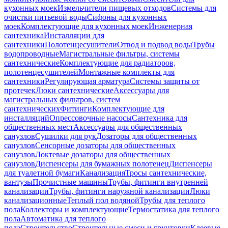
кухонных моек
Измельчители пищевых отходов
Системы для
очистки питьевой воды
Сифоны для кухонных
моек
Комплектующие для кухонных моек
Инженерная
сантехника
Инсталляции для
сантехники
Полотенцесушители
Отвод и подвод воды
Трубы
водопроводные
Магистральные фильтры, системы
сантехнические
Комплектующие для радиаторов,
полотенцесушителей
Монтажные комплекты для
сантехники
Регулирующая арматура
Системы защиты от
протечек
Люки сантехнические
Аксессуары для
магистральных фильтров, систем
сантехнических
Фитинги
Комплектующие для
инсталляций
Опрессовочные насосы
Сантехника для
общественных мест
Аксессуары для общественных
санузлов
Сушилки для рук
Дозаторы для общественных
санузлов
Сенсорные дозаторы для общественных
санузлов
Локтевые дозаторы для общественных
санузлов
Диспенсеры для бумажных полотенец
Диспенсеры
для туалетной бумаги
Канализация
Тросы сантехнические,
вантузы
Прочистные машины
Трубы, фитинги внутренней
канализации
Трубы, фитинги наружной канализации
Люки
канализационные
Теплый пол водяной
Трубы для теплого
пола
Коллекторы и комплектующие
Термостатика для теплого
пола
Автоматика для теплого
пола
Строительство
Строительные смеси и грунтовки
Клеевые