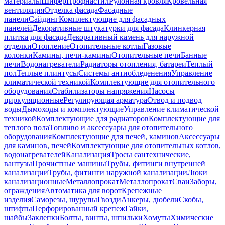
материалы
Шифер
Профнастил
Рулонная кровля
Кровельная
вентиляция
Отделка фасада
Фасадные
панели
Сайдинг
Комплектующие для фасадных
панелей
Декоративные штукатурки для фасада
Клинкерная
плитка для фасада
Декоративный камень для наружной
отделки
Отопление
Отопительные котлы
Газовые
колонки
Камины, печи-камины
Отопительные печи
Банные
печи
Водонагреватели
Радиаторы отопления, батареи
Теплый
пол
Теплые плинтусы
Системы антиобледенения
Управление
климатической техникой
Комплектующие для отопительного
оборудования
Стабилизаторы напряжения
Насосы
циркуляционные
Регулирующая арматура
Отвод и подвод
воды
Дымоходы и комплектующие
Управление климатической
техникой
Комплектующие для радиаторов
Комплектующие для
теплого пола
Топливо и аксессуары для отопительного
оборудования
Комплектующие для печей, каминов
Аксессуары
для каминов, печей
Комплектующие для отопительных котлов,
водонагревателей
Канализация
Тросы сантехнические,
вантузы
Прочистные машины
Трубы, фитинги внутренней
канализации
Трубы, фитинги наружной канализации
Люки
канализационные
Металлопрокат
Металлопрокат
Сваи
Заборы,
ограждения
Автоматика для ворот
Крепежные
изделия
Саморезы, шурупы
Гвозди
Анкеры, дюбели
Скобы,
штифты
Перфорированный крепеж
Гайки,
шайбы
Заклепки
Болты, винты, шпильки
Хомуты
Химические