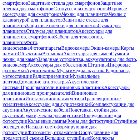
смартфонов
Защитные стекла для смартфонов
Защитные
пленки для смартфонов
Стилусы для смартфонов
Игровые
аксессуары для смартфонов
Чехлы для планшетов
Чехлы с
клавиатурой для планшетов
Защитные стекла для
планшетов
Защитные пленки для планшетов
Сумки для
планшетов
Стилусы для планшетов
Аксессуары для
планшетов, смартфонов
Кабели для телефонов,
планшетов
Фото,
видеосъемка
Фотоаппараты
Видеокамеры
Экшн-камеры
Карты
памяти
Объективы
Вспышки
Аксессуары для камер
Сумки и
чехлы для камер
Зарядные устройства, аккумуляторы для фото,
видеокамер
Аксессуары для объективов
Штативы
Цифровые
фоторамки
Аудиотехника
Мультимедиа акустика
Радиочасы,
метеостанции
Радиоприемники
Музыкальные
центры
Домашние кинотеатры
Акустические
системы
Проигрыватели виниловых пластинок
Аксессуары
для виниловых проигрывателей
Виниловые
пластинки
Инсталляционная акустика
Трансляционные
усилители
Аксессуары для аудиотехники
Комплектующие для
акустики
Акустические кабели
Подставки, стойки для
акустики
Сумки, чехлы для акустики
Оборудование для
фотостудии
Кольцевые лампы
Фоны для фотостудии
Студийное
освещение
Насадки светоформирующие для
фотостудии
Фотозонты, отражатели
Оборудование для
предметной съемки
Вспышки студийные
Комплекты