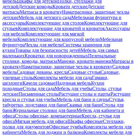
мебель
Шкафы для детской
Полки, стеллажи для
детской
Детские комоды
Кровати детские
Детские
матрасы
Матрасы в кроватку
Наматрасники, защитные чехлы
детские
Мебель для детского сада
Мебельная фурнитура и
аксессуары
Комплектующие для столов
Комплектующие для
стульев
Комплектующие для кроватей и кроваток
Аксессуары
для мебели
Комплектующие для мягкой
мебели
Комплектующие для корпусной мебели
Мебельная
фурнитура
Чехлы для мебели
Системы хранения для
кухни
Товары для безопасности детей
Мебель для самых
маленьких
Кроватки для новорожденных
Пеленальные
столики, комоды, матрасы
Манежи, кровати-манежи
Матрасы в
кроватку
Наматрасники, защитные чехлы в кроватку
Садовая
мебель
Садовые диваны, кресла
Садовые стулья
Садовые,
уличные столы
Комплекты мебели для сада
Гамаки,
шезлонги
Качели садовые
Надувная мебель
Кухни
походные
Столы для сада
Мебель для учебы
Столы, стулья
детские
Письменные столы
Растущие столы и парты
Растущие
кресла и стулья для учебы
Мебель для бани и сауны
Стулья,
табуретки, подставки для бани
Скамьи для бани
Столы для
бани
Журнальные столики для бани
Мебель для кабинета и
офиса
Столы офисные, компьютерные
Кресла, стулья для
офиса
Мягкая мебель для офиса
Шкафы офисные
Стеллажи,
полки для документов
Офисные тумбы
Комплекты мебели для
кабинета
Мебель для лоджии и балкона
Комплекты мебели для