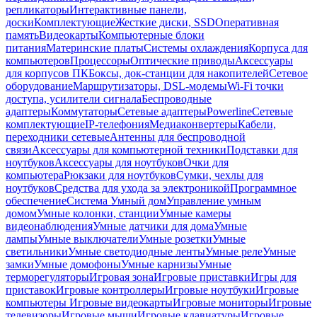
репликаторы
Интерактивные панели,
доски
Комплектующие
Жесткие диски, SSD
Оперативная
память
Видеокарты
Компьютерные блоки
питания
Материнские платы
Системы охлаждения
Корпуса для
компьютеров
Процессоры
Оптические приводы
Аксессуары
для корпусов ПК
Боксы, док-станции для накопителей
Сетевое
оборудование
Маршрутизаторы, DSL-модемы
Wi-Fi точки
доступа, усилители сигнала
Беспроводные
адаптеры
Коммутаторы
Сетевые адаптеры
Powerline
Сетевые
комплектующие
IP-телефония
Медиаконвертеры
Кабели,
переходники сетевые
Антенны для беспроводной
связи
Аксессуары для компьютерной техники
Подставки для
ноутбуков
Аксессуары для ноутбуков
Очки для
компьютера
Рюкзаки для ноутбуков
Сумки, чехлы для
ноутбуков
Средства для ухода за электроникой
Программное
обеспечение
Система Умный дом
Управление умным
домом
Умные колонки, станции
Умные камеры
видеонаблюдения
Умные датчики для дома
Умные
лампы
Умные выключатели
Умные розетки
Умные
светильники
Умные светодиодные ленты
Умные реле
Умные
замки
Умные домофоны
Умные карнизы
Умные
терморегуляторы
Игровая зона
Игровые приставки
Игры для
приставок
Игровые контроллеры
Игровые ноутбуки
Игровые
компьютеры
Игровые видеокарты
Игровые мониторы
Игровые
телевизоры
Игровые мыши
Игровые клавиатуры
Игровые