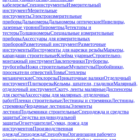
кабелерезы
Специнструменты
Измерительный
инструмент
Мерительные
инструменты
Электроизмерительные
приборы
Дальномеры
Дальномеры оптические
Нивелиры,
лазерные уровни
Пирометры
Детекторы и
тестеры
Толщиномеры
Специальные измерительные
приборы
Аксессуары для измерительных
приборов
Разметочный инструмент
Разметочные
инструменты
Инструменты для нарезки резьбы
Маркеры,
карандаши строительные
Клейма ударные
Строительно-
монтажный инструмент
Заклепочники
Труборезы,
трубогибы
Ножи строительные
Мультитулы
Пробойники,
просекатели отверстий
Ломы
Степлеры
механические
Стеклорезы
Прикаточные валики
Отделочный
инструмент
Плиткорезы
Кельмы, шпатели, гладилки
Малярный,
отделочный инструмент
Скотч, ленты малярные
Диспенсеры
для скотча
Аксессуары для малярных, отделочных
работ
Пленки строительные
Лестницы и стремянки
Лестницы,
стремянки
Чердачные лестницы
Элементы
лестниц
Подъемники строительные
Спецодежда и средства
защиты
Средства индивидуальной
защиты
Огнетушители
Сумки, пояса для
инструментов
Производственная
одежда
Спецодежда
Спецобувь
Организация рабочего
пространства
Фонари, прожекторы
Кейсы, ящики для