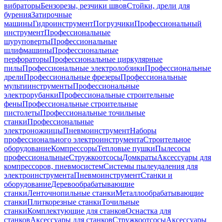
вибраторы
Бензорезы, резчики швов
Стойки, дрели для
бурения
Затирочные
машины
Гидроинструмент
Погрузчики
Профессиональный
инструмент
Профессиональные
шуруповерты
Профессиональные
шлифмашины
Профессиональные
перфораторы
Профессиональные циркулярные
пилы
Профессиональные электролобзики
Профессиональные
дрели
Профессиональные фрезеры
Профессиональные
мультиинструменты
Профессиональные
электрорубанки
Профессиональные строительные
фены
Профессиональные строительные
пистолеты
Профессиональные точильные
станки
Профессиональные
электроножницы
Пневмоинструмент
Наборы
профессионального электроинструмента
Строительное
оборудование
Компрессоры
Тепловые пушки
Пылесосы
профессиональные
Стружкоотсосы
Домкраты
Аксессуары для
компрессоров, пневмосистем
Системы пылеудаления для
электроинструмента
Пневмоинструмент
Станки и
оборудование
Деревообрабатывающие
станки
Ленточнопильные станки
Металлообрабатывающие
станки
Плиткорезные станки
Точильные
станки
Комплектующие для станков
Оснастка для
станков
Аксессуары для станков
Стружкоотсосы
Аксессуары