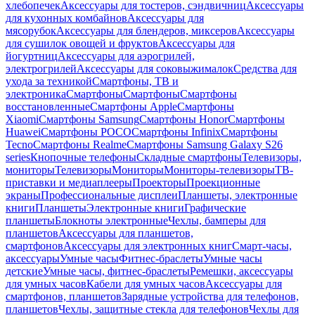
хлебопечек
Аксессуары для тостеров, сэндвичниц
Аксессуары
для кухонных комбайнов
Аксессуары для
мясорубок
Аксессуары для блендеров, миксеров
Аксессуары
для сушилок овощей и фруктов
Аксессуары для
йогуртниц
Аксессуары для аэрогрилей,
электрогрилей
Аксессуары для соковыжималок
Средства для
ухода за техникой
Смартфоны, ТВ и
электроника
Смартфоны
Смартфоны
Смартфоны
восстановленные
Смартфоны Apple
Смартфоны
Xiaomi
Смартфоны Samsung
Смартфоны Honor
Смартфоны
Huawei
Смартфоны POCO
Смартфоны Infinix
Смартфоны
Tecno
Смартфоны Realme
Смартфоны Samsung Galaxy S26
series
Кнопочные телефоны
Складные смартфоны
Телевизоры,
мониторы
Телевизоры
Мониторы
Мониторы-телевизоры
ТВ-
приставки и медиаплееры
Проекторы
Проекционные
экраны
Профессиональные дисплеи
Планшеты, электронные
книги
Планшеты
Электронные книги
Графические
планшеты
Блокноты электронные
Чехлы, бамперы для
планшетов
Аксессуары для планшетов,
смартфонов
Аксессуары для электронных книг
Смарт-часы,
аксессуары
Умные часы
Фитнес-браслеты
Умные часы
детские
Умные часы, фитнес-браслеты
Ремешки, аксессуары
для умных часов
Кабели для умных часов
Аксессуары для
смартфонов, планшетов
Зарядные устройства для телефонов,
планшетов
Чехлы, защитные стекла для телефонов
Чехлы для