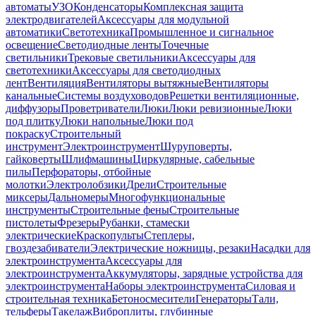
автоматы
УЗО
Конденсаторы
Комплексная защита
электродвигателей
Аксессуары для модульной
автоматики
Светотехника
Промышленное и сигнальное
освещение
Светодиодные ленты
Точечные
светильники
Трековые светильники
Аксессуары для
светотехники
Аксессуары для светодиодных
лент
Вентиляция
Вентиляторы вытяжные
Вентиляторы
канальные
Системы воздуховодов
Решетки вентиляционные,
диффузоры
Проветриватели
Люки
Люки ревизионные
Люки
под плитку
Люки напольные
Люки под
покраску
Строительный
инструмент
Электроинструмент
Шуруповерты,
гайковерты
Шлифмашины
Циркулярные, сабельные
пилы
Перфораторы, отбойные
молотки
Электролобзики
Дрели
Строительные
миксеры
Дальномеры
Многофункциональные
инструменты
Строительные фены
Строительные
пистолеты
Фрезеры
Рубанки, стамески
электрические
Краскопульты
Степлеры,
гвоздезабиватели
Электрические ножницы, резаки
Насадки для
электроинструмента
Аксессуары для
электроинструмента
Аккумуляторы, зарядные устройства для
электроинструмента
Наборы электроинструмента
Силовая и
строительная техника
Бетоносмесители
Генераторы
Тали,
тельферы
Такелаж
Виброплиты, глубинные