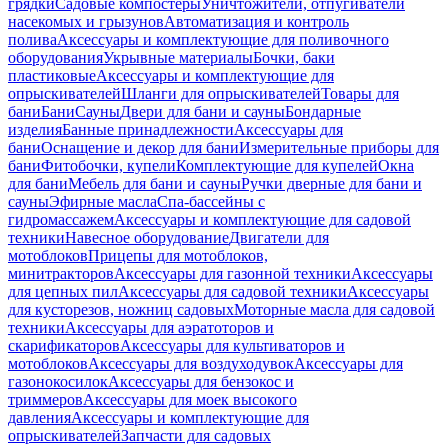
грядки
Садовые компостеры
Уничтожители, отпугиватели
насекомых и грызунов
Автоматизация и контроль
полива
Аксессуары и комплектующие для поливочного
оборудования
Укрывные материалы
Бочки, баки
пластиковые
Аксессуары и комплектующие для
опрыскивателей
Шланги для опрыскивателей
Товары для
бани
Бани
Сауны
Двери для бани и сауны
Бондарные
изделия
Банные принадлежности
Аксессуары для
бани
Оснащение и декор для бани
Измерительные приборы для
бани
Фитобочки, купели
Комплектующие для купелей
Окна
для бани
Мебель для бани и сауны
Ручки дверные для бани и
сауны
Эфирные масла
Спа-бассейны с
гидромассажем
Аксессуары и комплектующие для садовой
техники
Навесное оборудование
Двигатели для
мотоблоков
Прицепы для мотоблоков,
минитракторов
Аксессуары для газонной техники
Аксессуары
для цепных пил
Аксессуары для садовой техники
Аксессуары
для кусторезов, ножниц садовых
Моторные масла для садовой
техники
Аксессуары для аэратоторов и
скарификаторов
Аксессуары для культиваторов и
мотоблоков
Аксессуары для воздуходувок
Аксессуары для
газонокосилок
Аксессуары для бензокос и
триммеров
Аксессуары для моек высокого
давления
Аксессуары и комплектующие для
опрыскивателей
Запчасти для садовых