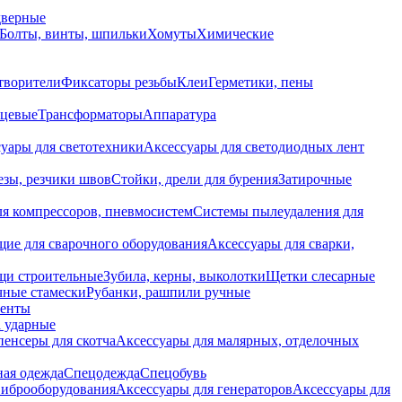
дверные
Болты, винты, шпильки
Хомуты
Химические
творители
Фиксаторы резьбы
Клеи
Герметики, пены
нцевые
Трансформаторы
Аппаратура
уары для светотехники
Аксессуары для светодиодных лент
езы, резчики швов
Стойки, дрели для бурения
Затирочные
ля компрессоров, пневмосистем
Системы пылеудаления для
ие для сварочного оборудования
Аксессуары для сварки,
щи строительные
Зубила, керны, выколотки
Щетки слесарные
чные стамески
Рубанки, рашпили ручные
енты
 ударные
енсеры для скотча
Аксессуары для малярных, отделочных
ная одежда
Спецодежда
Спецобувь
виброоборудования
Аксессуары для генераторов
Аксессуары для