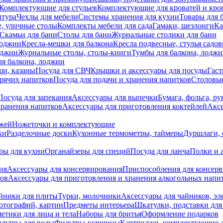
Комплектующие для стульев
Комплектующие для кроватей и кро
итура
Чехлы для мебели
Системы хранения для кухни
Товары для 
, уличные столы
Комплекты мебели для сада
Гамаки, шезлонги
Ка
Скамьи для бани
Столы для бани
Журнальные столики для бани
лоджии
Кресла-мешки для балкона
Кресла подвесные, стулья садо
оджии
Журнальные столы, столы-книги
Тумбы для балкона, лодж
я балкона, лоджии
ши, казаны
Посуда для СВЧ
Крышки и аксессуары для посуды
Гаст
орячих напитков
Посуда для подачи и хранения напитков
Столовы
Посуда для запекания
Аксессуары для выпечки
Бумага, фольга, р
хранения напитков
Аксессуары для приготовления коктейлей
Аксе
ожей
Ножеточки и комплектующие
ки
Разделочные доски
Кухонные термометры, таймеры
Дуршлаги, 
ры для кухни
Органайзеры для специй
Посуда для ланча
Полки и 
ия
Аксессуары для консервирования
Приспособления для консер
ков
Аксессуары для приготовления и хранения алкогольных напи
йники для плиты
Турки, молочники
Аксессуары для чайников, э
отографий, картин
Предметы интерьера
Шкатулки, подставки дл
етики для лица и тела
Наборы для бритья
Оформление подарков
льтры для воды
Фильтры-кувшины
Картриджи, комплектующие д