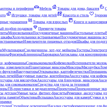
ьютеры и периферия
Мебель
Товары для дома, бакалея
С
мото
Игрушки, товары для детей
Красота и стиль
Здоров
рные украшения
Товары для взрослых
Книги и канцеляри
й подбор подарков
Премиум товары
плиты
Морозильники
Посудомоечные машины
Настольные плиты
 шкафы
Холодильники встраиваемые
Посудомоечные машины вс
встраиваемые
Измельчители пищевых отходов
Шкафы для подогр
чи
Мультиварки
Сэндвичницы, хот-дог мейкеры
Тостеры
Электрог
еницы
Фризеры
Блинницы
Пароварки
Автоклавы для консервиров
ки, кофемашины
Соковыжималки
Кофемолки
Вспениватели молок
ны, измельчители
Планетарные миксеры
Миксеры
Мясорубки
Лом
и фруктов
Вакууматоры
Открывалки, картофелечистки
Проращива
вых печей
Вакуумные пакеты, контейнеры
Аксессуары для кофе
ессуары для мясорубок
Аксессуары для блендеров, миксеров
Аксе
ры для соковыжималок
Средства для ухода за техникой
зоры
ТВ-приставки и медиаплееры
Проекторы
Проекционные эк
сы детские
Умные часы, фитнес-браслеты
Ремешки, аксессуары дл
рты памяти
Объективы
Вспышки
Аксессуары для камер
Сумки и ч
орамки
студии
Студийное освещение
Насадки светоформирующие для фо