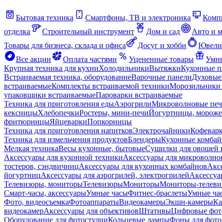
Бытовая техника
Смартфоны, ТВ и электроника
Комп
отделка
Строительный инструмент
Дом и сад
Авто и 
Товары для бизнеса, склада и офиса
Досуг и хобби
Ювели
Все акции
Оплата частями
Уцененные товары
Умны
Крупная техника для кухни
Холодильники
Вытяжки
Кухонные 
Встраиваемая техника, оборудование
Варочные панели
Духовые
встраиваемые
Комплекты встраиваемой техники
Морозильники 
упаковщики встраиваемые
Пароварки встраиваемые
Техника для приготовления еды
Аэрогрили
Микроволновые пе
кексницы
Хлебопечки
Ростеры, мини-печи
Йогуртницы, морож
фритюрницы
Яйцеварки
Попкорницы
Техника для приготовления напитков
Электрочайники
Кофевар
Техника для измельчения продуктов
Блендеры
Кухонные комбай
Мелкая техника
Весы кухонные, бытовые
Сушилки для овощей 
Аксессуары для кухонной техники
Аксессуары для микроволно
тостеров, сэндвичниц
Аксессуары для кухонных комбайнов
Акс
йогуртниц
Аксессуары для аэрогрилей, электрогрилей
Аксессуа
Телевизоры, мониторы
Телевизоры
Мониторы
Мониторы-телеви
Смарт-часы, аксессуары
Умные часы
Фитнес-браслеты
Умные ча
Фото, видеосъемка
Фотоаппараты
Видеокамеры
Экшн-камеры
Ка
видеокамер
Аксессуары для объективов
Штативы
Цифровые фот
Оборудование для фотостудии
Кольцевые лампы
Фоны для фото