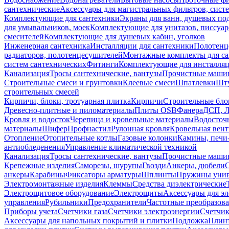
сантехнические
Аксессуары для магистральных фильтров, сист
Комплектующие для сантехники
Экраны для ванн, душевых по
для умывальников, моек
Комплектующие для унитазов, писсуар
смесителей
Комплектующие для душевых кабин, уголков
Инженерная сантехника
Инсталляции для сантехники
Полотенц
радиаторов, полотенцесушителей
Монтажные комплекты для с
систем сантехнических
Фитинги
Комплектующие для инсталля
Канализация
Тросы сантехнические, вантузы
Прочистные маши
Строительные смеси и грунтовки
Клеевые смеси
Шпатлевки
Шту
строительных смесей
Кирпичи, блоки, тротуарная плитка
Кирпичи
Строительные бло
Древесно-плитные и пиломатериалы
Плиты OSB
Фанера
ДСП, 
Кровля и водосток
Черепица и кровельные материалы
Водосточ
материалы
Шифер
Профнастил
Рулонная кровля
Кровельная вен
Отопление
Отопительные котлы
Газовые колонки
Камины, печи
антиобледенения
Управление климатической техникой
Канализация
Тросы сантехнические, вантузы
Прочистные маши
Крепежные изделия
Саморезы, шурупы
Гвозди
Анкеры, дюбели
анкеры
Карабины
Фиксаторы арматуры
Шплинты
Пружины унив
Электромонтажные изделия
Клеммы
Средства диэлектрические
Электрощитовое оборудование
Электрощиты
Аксессуары для э
управления
Рубильники
Предохранители
Частотные преобразов
Приборы учета
Счетчики газа
Счетчики электроэнергии
Счетчи
Аксессуары для напольных покрытий и плитки
Подложка
Плинт