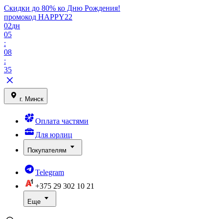
Скидки до 80% ко Дню Рождения!
промокод HAPPY22
02
дн
05
:
08
:
35
г. Минск
Оплата частями
Для юрлиц
Покупателям
Telegram
+375 29
302 10 21
Еще