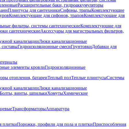
иленовые
Расширительные баки, гидроаккумуляторы
ванн
Плинтусы для сантехники
Сифоны, трапы
Комплектующие
уров
Комплектующие для сифонов, трапов
Комплектующие для
ьные фильтры, системы сантехнические
Комплектующие для
юки сантехнические
Аксессуары для магистральных фильтров,
ружной канализации
Люки канализационные
 составы
Гидроизоляционные смеси
Грунтовки
Добавки для
атериалы
рные элементы кровли
Гидроизоляционные
оры отопления, батареи
Теплый пол
Теплые плинтусы
Системы
ружной канализации
Люки канализационные
Болты, винты, шпильки
Хомуты
Химические
нцевые
Трансформаторы
Аппаратура
я плитки
Порожки, профили для пола и плитки
Приспособления