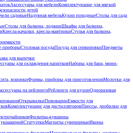
ваток
Аксессуары для мебели
Комплектующие для мягкой
безопасности детей
чели садовые
Надувная мебель
Кухни походные
Столы для сада
вые
Столы для балкона, лоджии
Шкафы для балкона,
ии
Кресла-качалки, кресла-маятники
Стулья для балкона,
роемкости
е приборы
Столовая посуда
Посуда для сервировки
Предметы
укава для выпечки
ссуары для охлаждения напитков
Наборы для бара, мини-
сита, воронки
Формы, приборы для приготовления
Молотки для
аксессуары на рейлинги
Рейлинги для кухни
Одноразовая
вирования
Открывалки
Пивоварни
Емкости для
тков
Комплектующие для дистилляторов
Прессы, дробилки для
лектрочайников
Фильтры-кувшины
я украшений
Статуэтки
Магниты сувенирные
Иконы
ля проточных фильтров
Магистральные фильтры, системы