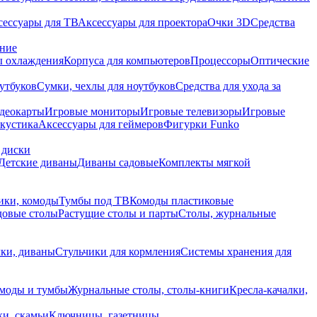
сессуары для ТВ
Аксессуары для проектора
Очки 3D
Средства
ание
 охлаждения
Корпуса для компьютеров
Процессоры
Оптические
утбуков
Сумки, чехлы для ноутбуков
Средства для ухода за
деокарты
Игровые мониторы
Игровые телевизоры
Игровые
акустика
Аксессуары для геймеров
Фигурки Funko
 диски
Детские диваны
Диваны садовые
Комплекты мягкой
ики, комоды
Тумбы под ТВ
Комоды пластиковые
довые столы
Растущие столы и парты
Столы, журнальные
ки, диваны
Стульчики для кормления
Системы хранения для
моды и тумбы
Журнальные столы, столы-книги
Кресла-качалки,
ки, скамьи
Ключницы, газетницы