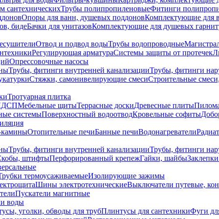
ем сантехнических
Трубы полипропиленовые
Фитинги полипроп
ддонов
Опоры для ванн, душевых поддонов
Комплектующие для 
ов, биде
Бачки для унитазов
Комплектующие для душевых гарнит
есушители
Отвод и подвод воды
Трубы водопроводные
Магистрал
антехники
Регулирующая арматура
Системы защиты от протечек
Л
ций
Опрессовочные насосы
ны
Трубы, фитинги внутренней канализации
Трубы, фитинги на
катурки
Стяжки, самонивелирующие смеси
Строительные смеси,
ки
Тротуарная плитка
ЛДСП
Мебельные щиты
Террасные доски
Древесные плиты
Пилом
ные системы
Поверхностный водоотвод
Кровельные софиты
Добо
тиляция
-камины
Отопительные печи
Банные печи
Водонагреватели
Радиат
ны
Трубы, фитинги внутренней канализации
Трубы, фитинги на
Скобы, штифты
Перфорированный крепеж
Гайки, шайбы
Заклепки
ерсальные
Трубки термоусаживаемые
Изолирующие зажимы
лектрощита
Шины электротехнические
Выключатели путевые, ко
атели
Пускатели магнитные
ки воды
усы, уголки, обводы для труб
Плинтусы для сантехники
Фуги дл