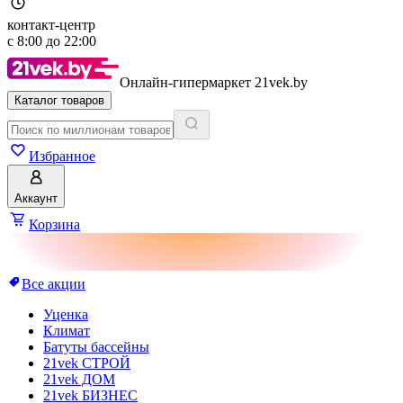
контакт-центр
с
8:00
до
22:00
Онлайн-гипермаркет 21vek.by
Каталог товаров
Избранное
Аккаунт
Корзина
Все акции
Уценка
Климат
Батуты бассейны
21vek СТРОЙ
21vek ДОМ
21vek БИЗНЕС