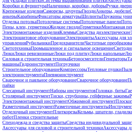
для укладки плитки
Системы выравнивания плитки
Аксессуары
Коробки и фурнитура
Наличники, коробки, доборы
Ручки дверн
Крепежные изделия
Саморезы, шурупы
Гвозди
Анкеры, дюбели
анкеры
Карабины
Фиксаторы арматуры
Шплинты
Пружины унив
Отделка потолка
Потолочные системы
Потолочные панели
Пото
Пены, клеи, герметики
Жидкие гвозди
Герметики
Монтажная пе
Электромонтажные изделия
Клеммы
Средства диэлектрические
Электрощитовое оборудование
Электрощиты
Аксессуары для э
управления
Рубильники
Предохранители
Частотные преобразов
Светотехника
Промышленное и сигнальное освещение
Светоди
Люки
Люки ревизионные
Люки под плитку
Люки напольные
Люк
Силовая и строительная техника
Бетоносмесители
Генераторы
Та
машины
Гидроинструмент
Погрузчики
Строительное оборудование
Компрессоры
Тепловые пушки
Пыле
электроинструмента
Пневмоинструмент
Сварочное и паяльное оборудование
Сварочное оборудование
П
пайки
Слесарный инструмент
Наборы инструментов
Головки, биты
Га
Столярный инструмент
Тиски, струбцины, гейферные зажимы
Р
Электромонтажный инструмент
Обжимной инструмент
Плоског
Разметочный инструмент
Разметочные инструменты
Инструмент
Отделочный инструмент
Плиткорезы
Кельмы, шпатели, гладилк
работ
Пленки строительные
Спецодежда и средства защиты
Средства индивидуальной защ
Аксессуары для силовой и строительной техники
Аксессуары дл