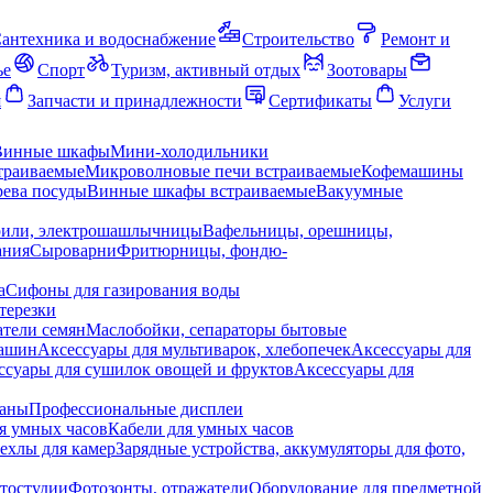
антехника и водоснабжение
Строительство
Ремонт и
ье
Спорт
Туризм, активный отдых
Зоотовары
я
Запчасти и принадлежности
Сертификаты
Услуги
Винные шкафы
Мини-холодильники
траиваемые
Микроволновые печи встраиваемые
Кофемашины
ева посуды
Винные шкафы встраиваемые
Вакуумные
рили, электрошашлычницы
Вафельницы, орешницы,
ания
Сыроварни
Фритюрницы, фондю-
а
Сифоны для газирования воды
терезки
тели семян
Маслобойки, сепараторы бытовые
машин
Аксессуары для мультиварок, хлебопечек
Аксессуары для
ссуары для сушилок овощей и фруктов
Аксессуары для
раны
Профессиональные дисплеи
я умных часов
Кабели для умных часов
ехлы для камер
Зарядные устройства, аккумуляторы для фото,
тостудии
Фотозонты, отражатели
Оборудование для предметной