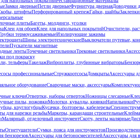
 для напольных покрытий
Реставрационные материалы
ые
Замки дверные
Петли дверные
Фурнитура дверная
Доводчики 
Скобы, штифты
Перфорированный крепеж
Гайки, шайбы
Заклепки
ерсальные
лочные плиты
Багеты, молдинги, уголки
на
Клеи для обоев
Клеи для напольных покрытий
Очистители, рас
Трубки термоусаживаемые
Изолирующие зажимы
лектрощита
Шины электротехнические
Выключатели путевые, ко
атели
Пускатели магнитные
одные ленты
Точечные светильники
Трековые светильники
Аксесс
и под покраску
ли, тельферы
Такелаж
Виброплиты, глубинные вибраторы
Бензор
сосы профессиональные
Стружкоотсосы
Домкраты
Аксессуары д
аяльное оборудование
Сварочные маски, аксессуары
Комплектующ
ечные ключи
Отвертки, наборы отверток
Ножницы слесарные
Кле
учные пилы, ножовки
Молотки, кувалды, киянки
Напильники
Ру
убцы, круглогубцы
Кусачки, болторезы, кабелерезы
Специнструм
ы для нарезки резьбы
Маркеры, карандаши строительные
Клейма
и
Малярный, отделочный инструмент
Скотч, ленты малярные
Дисп
иты
Огнетушители
Сумки, пояса для инструментов
Производствен
я бензорезов
Аксессуары для бетоносмесителей
Аксессуары для 