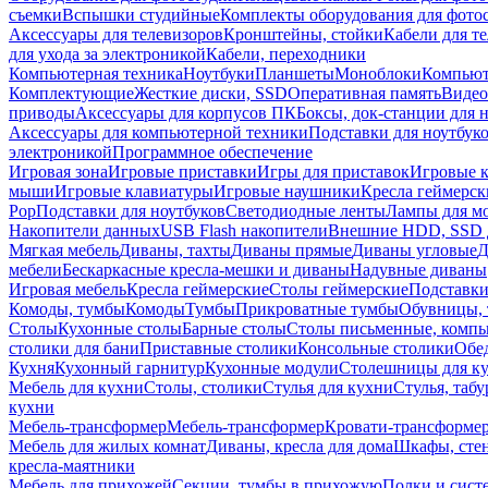
съемки
Вспышки студийные
Комплекты оборудования для фото
Аксессуары для телевизоров
Кронштейны, стойки
Кабели для т
для ухода за электроникой
Кабели, переходники
Компьютерная техника
Ноутбуки
Планшеты
Моноблоки
Компью
Комплектующие
Жесткие диски, SSD
Оперативная память
Видео
приводы
Аксессуары для корпусов ПК
Боксы, док-станции для 
Аксессуары для компьютерной техники
Подставки для ноутбук
электроникой
Программное обеспечение
Игровая зона
Игровые приставки
Игры для приставок
Игровые 
мыши
Игровые клавиатуры
Игровые наушники
Кресла геймерск
Pop
Подставки для ноутбуков
Светодиодные ленты
Лампы для м
Накопители данных
USB Flash накопители
Внешние HDD, SSD 
Мягкая мебель
Диваны, тахты
Диваны прямые
Диваны угловые
Д
мебели
Бескаркасные кресла-мешки и диваны
Надувные диваны
Игровая мебель
Кресла геймерские
Столы геймерские
Подставки
Комоды, тумбы
Комоды
Тумбы
Прикроватные тумбы
Обувницы, 
Столы
Кухонные столы
Барные столы
Столы письменные, комп
столики для бани
Приставные столики
Консольные столики
Обе
Кухня
Кухонный гарнитур
Кухонные модули
Столешницы для к
Мебель для кухни
Столы, столики
Стулья для кухни
Стулья, таб
кухни
Мебель-трансформер
Мебель-трансформер
Кровати-трансформе
Мебель для жилых комнат
Диваны, кресла для дома
Шкафы, стен
кресла-маятники
Мебель для прихожей
Секции, тумбы в прихожую
Полки и сист