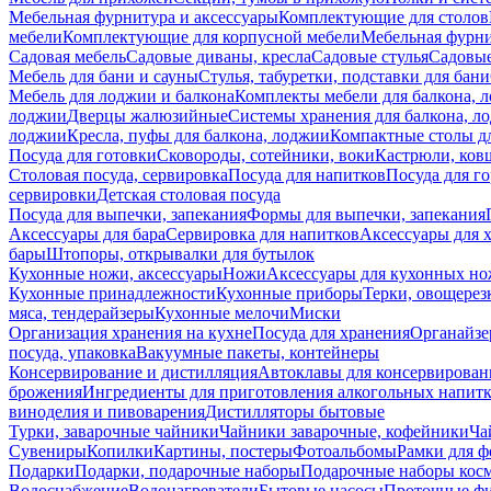
Мебельная фурнитура и аксессуары
Комплектующие для столов
мебели
Комплектующие для корпусной мебели
Мебельная фурн
Садовая мебель
Садовые диваны, кресла
Садовые стулья
Садовые
Мебель для бани и сауны
Стулья, табуретки, подставки для бани
Мебель для лоджии и балкона
Комплекты мебели для балкона, 
лоджии
Дверцы жалюзийные
Системы хранения для балкона, л
лоджии
Кресла, пуфы для балкона, лоджии
Компактные столы дл
Посуда для готовки
Сковороды, сотейники, воки
Кастрюли, ков
Столовая посуда, сервировка
Посуда для напитков
Посуда для г
сервировки
Детская столовая посуда
Посуда для выпечки, запекания
Формы для выпечки, запекания
Аксессуары для бара
Сервировка для напитков
Аксессуары для 
бары
Штопоры, открывалки для бутылок
Кухонные ножи, аксессуары
Ножи
Аксессуары для кухонных н
Кухонные принадлежности
Кухонные приборы
Терки, овощерез
мяса, тендерайзеры
Кухонные мелочи
Миски
Организация хранения на кухне
Посуда для хранения
Органайзе
посуда, упаковка
Вакуумные пакеты, контейнеры
Консервирование и дистилляция
Автоклавы для консервирован
брожения
Ингредиенты для приготовления алкогольных напит
виноделия и пивоварения
Дистилляторы бытовые
Турки, заварочные чайники
Чайники заварочные, кофейники
Ча
Сувениры
Копилки
Картины, постеры
Фотоальбомы
Рамки для ф
Подарки
Подарки, подарочные наборы
Подарочные наборы косм
Водоснабжение
Водонагреватели
Бытовые насосы
Проточные фи