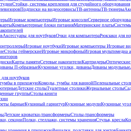
студии
Стойки, системы крепления для студийного оборудования
елевизоров
Подписки на видеосервисы
ТВ-антенны
ТВ-тюнеры
Ак
теры
Игровые компьютеры
Игровые консоли
Серверное оборудов
карты
Компьютерные блоки питания
Материнские платы
Системы
накопителей
ов
Аксессуары для ноутбуков
Очки для компьютера
Рюкзаки для но
контроллеры
Игровые ноутбуки
Игровые компьютеры
Игровые ви
ие
Столы геймерские
Игровые микрофоны
Игровая мультимедиа 
ониторов
диски
Карты памяти
Сетевые накопители
Картридеры
Оптические
иваны П-образные
Кухонные уголки, диваны
Диваны модульные
 для ноутбуков
тумбы в прихожую
Комоды, тумбы для ванной
Пеленальные стол
ьютерные
Детские столы
Туалетные столики
Журнальные столы
Са
денные группы
Столы-книги
ухни
уреты барные
Кухонный гарнитур
Кухонные модули
Кухонные угол
ры
Детские кроватки-трансформеры
Столы-трансформеры
ки, секции
Полки, стеллажи, системы хранения
Стулья, кресла
Ко
емы хранения в прихожую
Вешалки, подставки для зонтов
Банкет