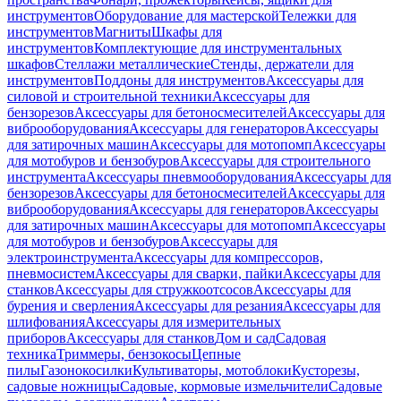
инструментов
Оборудование для мастерской
Тележки для
инструментов
Магниты
Шкафы для
инструментов
Комплектующие для инструментальных
шкафов
Стеллажи металлические
Стенды, держатели для
инструментов
Поддоны для инструментов
Аксессуары для
силовой и строительной техники
Аксессуары для
бензорезов
Аксессуары для бетоносмесителей
Аксессуары для
виброоборудования
Аксессуары для генераторов
Аксессуары
для затирочных машин
Аксессуары для мотопомп
Аксессуары
для мотобуров и бензобуров
Аксессуары для строительного
инструмента
Аксессуары пневмооборудования
Аксессуары для
бензорезов
Аксессуары для бетоносмесителей
Аксессуары для
виброоборудования
Аксессуары для генераторов
Аксессуары
для затирочных машин
Аксессуары для мотопомп
Аксессуары
для мотобуров и бензобуров
Аксессуары для
электроинструмента
Аксессуары для компрессоров,
пневмосистем
Аксессуары для сварки, пайки
Аксессуары для
станков
Аксессуары для стружкоотсосов
Аксессуары для
бурения и сверления
Аксессуары для резания
Аксессуары для
шлифования
Аксессуары для измерительных
приборов
Аксессуары для станков
Дом и сад
Садовая
техника
Триммеры, бензокосы
Цепные
пилы
Газонокосилки
Культиваторы, мотоблоки
Кусторезы,
садовые ножницы
Садовые, кормовые измельчители
Садовые