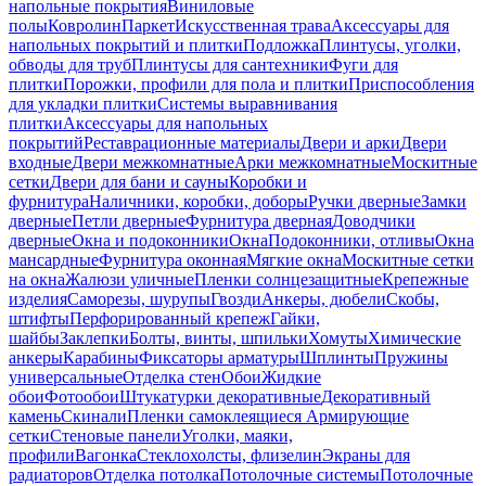
напольные покрытия
Виниловые
полы
Ковролин
Паркет
Искусственная трава
Аксессуары для
напольных покрытий и плитки
Подложка
Плинтусы, уголки,
обводы для труб
Плинтусы для сантехники
Фуги для
плитки
Порожки, профили для пола и плитки
Приспособления
для укладки плитки
Системы выравнивания
плитки
Аксессуары для напольных
покрытий
Реставрационные материалы
Двери и арки
Двери
входные
Двери межкомнатные
Арки межкомнатные
Москитные
сетки
Двери для бани и сауны
Коробки и
фурнитура
Наличники, коробки, доборы
Ручки дверные
Замки
дверные
Петли дверные
Фурнитура дверная
Доводчики
дверные
Окна и подоконники
Окна
Подоконники, отливы
Окна
мансардные
Фурнитура оконная
Мягкие окна
Москитные сетки
на окна
Жалюзи уличные
Пленки солнцезащитные
Крепежные
изделия
Саморезы, шурупы
Гвозди
Анкеры, дюбели
Скобы,
штифты
Перфорированный крепеж
Гайки,
шайбы
Заклепки
Болты, винты, шпильки
Хомуты
Химические
анкеры
Карабины
Фиксаторы арматуры
Шплинты
Пружины
универсальные
Отделка стен
Обои
Жидкие
обои
Фотообои
Штукатурки декоративные
Декоративный
камень
Скинали
Пленки самоклеящиеся
Армирующие
сетки
Стеновые панели
Уголки, маяки,
профили
Вагонка
Стеклохолсты, флизелин
Экраны для
радиаторов
Отделка потолка
Потолочные системы
Потолочные