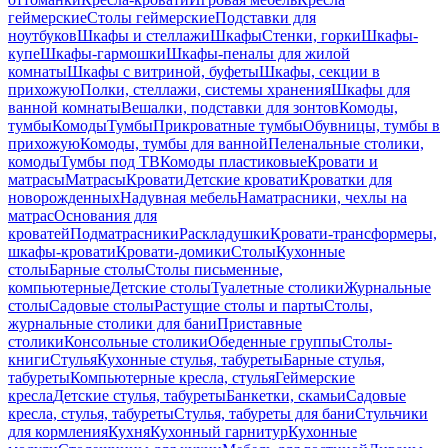
геймерские
Столы геймерские
Подставки для
ноутбуков
Шкафы и стеллажи
Шкафы
Стенки, горки
Шкафы-
купе
Шкафы-гармошки
Шкафы-пеналы для жилой
комнаты
Шкафы с витриной, буфеты
Шкафы, секции в
прихожую
Полки, стеллажи, системы хранения
Шкафы для
ванной комнаты
Вешалки, подставки для зонтов
Комоды,
тумбы
Комоды
Тумбы
Прикроватные тумбы
Обувницы, тумбы в
прихожую
Комоды, тумбы для ванной
Пеленальные столики,
комоды
Тумбы под ТВ
Комоды пластиковые
Кровати и
матрасы
Матрасы
Кровати
Детские кровати
Кроватки для
новорожденных
Надувная мебель
Наматрасники, чехлы на
матрас
Основания для
кроватей
Подматрасники
Раскладушки
Кровати-трансформеры,
шкафы-кровати
Кровати-домики
Столы
Кухонные
столы
Барные столы
Столы письменные,
компьютерные
Детские столы
Туалетные столики
Журнальные
столы
Садовые столы
Растущие столы и парты
Столы,
журнальные столики для бани
Приставные
столики
Консольные столики
Обеденные группы
Столы-
книги
Стулья
Кухонные стулья, табуреты
Барные стулья,
табуреты
Компьютерные кресла, стулья
Геймерские
кресла
Детские стулья, табуреты
Банкетки, скамьи
Садовые
кресла, стулья, табуреты
Стулья, табуреты для бани
Стульчики
для кормления
Кухня
Кухонный гарнитур
Кухонные