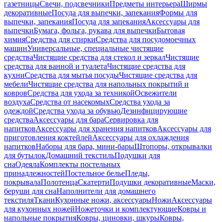
газетницы
Свечи, подсвечники
Предметы интерьера
Ширмы
декоративные
Посуда для выпечки, запекания
Формы для
выпечки, запекания
Посуда для запекания
Аксессуары для
выпечки
Бумага, фольга, рукава для выпечки
Бытовая
химия
Средства для стирки
Средства для посудомоечных
машин
Универсальные, специальные чистящие
средства
Чистящие средства для стекол и зеркал
Чистящие
средства для ванной и туалета
Чистящие средства для
кухни
Средства для мытья посуды
Чистящие средства для
мебели
Чистящие средства для напольных покрытий и
ковров
Средства для ухода за техникой
Освежители
воздуха
Средства от насекомых
Средства ухода за
одеждой
Средства ухода за обувью
Дезинфицирующие
средства
Аксессуары для бара
Сервировка для
напитков
Аксессуары для хранения напитков
Аксессуары для
приготовления коктейлей
Аксессуары для охлаждения
напитков
Наборы для бара, мини-бары
Штопоры, открывалки
для бутылок
Домашний текстиль
Подушки для
сна
Одеяла
Комплекты постельных
принадлежностей
Постельное белье
Пледы,
покрывала
Полотенца
Скатерти
Подушки декоративные
Маски,
беруши для сна
Наполнители для домашнего
текстиля
Ткани
Кухонные ножи, аксессуары
Ножи
Аксессуары
для кухонных ножей
Ножеточки и комплектующие
Ковры и
напольные покрытия
Ковры, циновки, шкуры
Ковры,