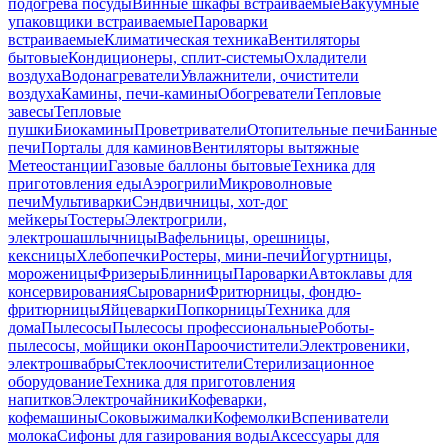
подогрева посуды
Винные шкафы встраиваемые
Вакуумные
упаковщики встраиваемые
Пароварки
встраиваемые
Климатическая техника
Вентиляторы
бытовые
Кондиционеры, сплит-системы
Охладители
воздуха
Водонагреватели
Увлажнители, очистители
воздуха
Камины, печи-камины
Обогреватели
Тепловые
завесы
Тепловые
пушки
Биокамины
Проветриватели
Отопительные печи
Банные
печи
Порталы для каминов
Вентиляторы вытяжные
Метеостанции
Газовые баллоны бытовые
Техника для
приготовления еды
Аэрогрили
Микроволновые
печи
Мультиварки
Сэндвичницы, хот-дог
мейкеры
Тостеры
Электрогрили,
электрошашлычницы
Вафельницы, орешницы,
кексницы
Хлебопечки
Ростеры, мини-печи
Йогуртницы,
мороженицы
Фризеры
Блинницы
Пароварки
Автоклавы для
консервирования
Сыроварни
Фритюрницы, фондю-
фритюрницы
Яйцеварки
Попкорницы
Техника для
дома
Пылесосы
Пылесосы профессиональные
Роботы-
пылесосы, мойщики окон
Пароочистители
Электровеники,
электрошвабры
Стеклоочистители
Стерилизационное
оборудование
Техника для приготовления
напитков
Электрочайники
Кофеварки,
кофемашины
Соковыжималки
Кофемолки
Вспениватели
молока
Сифоны для газирования воды
Аксессуары для