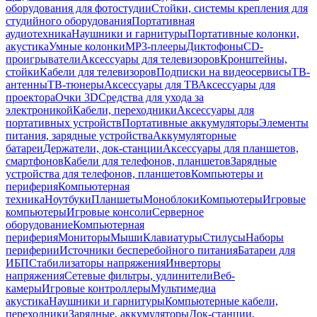
оборудования для фотостудии
Стойки, системы крепления для
студийного оборудования
Портативная
аудиотехника
Наушники и гарнитуры
Портативные колонки,
акустика
Умные колонки
MP3-плееры
Диктофоны
CD-
проигрыватели
Аксессуары для телевизоров
Кронштейны,
стойки
Кабели для телевизоров
Подписки на видеосервисы
ТВ-
антенны
ТВ-тюнеры
Аксессуары для ТВ
Аксессуары для
проектора
Очки 3D
Средства для ухода за
электроникой
Кабели, переходники
Аксессуары для
портативных устройств
Портативные аккумуляторы
Элементы
питания, зарядные устройства
Аккумуляторные
батареи
Держатели, док-станции
Аксессуары для планшетов,
смартфонов
Кабели для телефонов, планшетов
Зарядные
устройства для телефонов, планшетов
Компьютеры и
периферия
Компьютерная
техника
Ноутбуки
Планшеты
Моноблоки
Компьютеры
Игровые
компьютеры
Игровые консоли
Серверное
оборудование
Компьютерная
периферия
Мониторы
Мыши
Клавиатуры
Стилусы
Наборы
периферии
Источники бесперебойного питания
Батареи для
ИБП
Стабилизаторы напряжения
Инверторы
напряжения
Сетевые фильтры, удлинители
Веб-
камеры
Игровые контроллеры
Мультимедиа
акустика
Наушники и гарнитуры
Компьютерные кабели,
переходники
Зарядные, аккумуляторы
Док-станции,