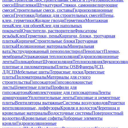
смеси
Шпатлевки
Штукатурки
Стяжки, самонивелирующие
смеси
Строительные смеси, составы
Гидроизоляционные
смеси
Грунтовки
Добавки для строительных смесей
Пены,
клеи, герметики
Жидкие гвозди
Герметики
Монтажная
пена
Клеи для обоев
Клеи для напольных
покрытий
Очистители, растворители
Фиксаторы
резьбы
Клеи
Герметики, пены
Кирпичи, блоки, тротуарная
плитка
Кирпичи
Строительные блоки
Тротуарная
плитка
Изоляционные материалы
Минеральная
вата
Экструдированный пенополистирол
Пенопласт
Пленки,
мембраны
Отражающая теплоизоляция
Гидроизоляционные
ленты
Поликарбонат
Шумоизоляция
Теплоизоляция
Звукоизоляц
плитные и пиломатериалы
Плиты OSB
Фанера
ДСП,
ЛДСП
Мебельные щиты
Террасные доски
Древесные
плиты
Пиломатериалы
Материалы для сухого
строительства
Гипсокартон
Гипсоволокнистые
листы
Цементные плиты
Профили для
гипсокартона
Комплектующие для гипсокартона
Ленты
армирующие
Уплотнительные ленты
Гипсовые и цементные
плиты
Вентиляторы вытяжные
Системы воздуховодов
Решетки
вентиляционные, диффузоры
Кровля и водосток
Черепица и
кровельные материалы
Водосточные системы
Поверхностный
водоотвод
Кровельные софиты
Доборные элементы
кровли
Гидроизоляционные