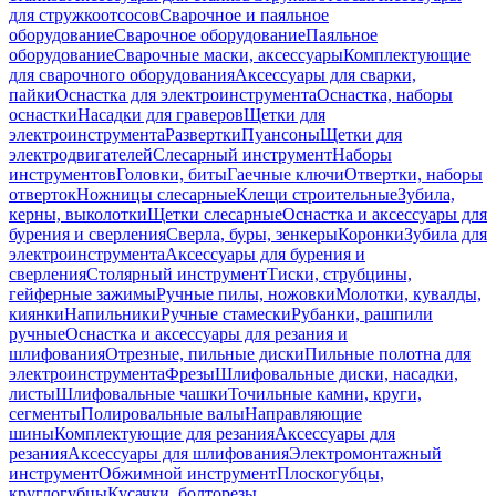
для стружкоотсосов
Сварочное и паяльное
оборудование
Сварочное оборудование
Паяльное
оборудование
Сварочные маски, аксессуары
Комплектующие
для сварочного оборудования
Аксессуары для сварки,
пайки
Оснастка для электроинструмента
Оснастка, наборы
оснастки
Насадки для граверов
Щетки для
электроинструмента
Развертки
Пуансоны
Щетки для
электродвигателей
Слесарный инструмент
Наборы
инструментов
Головки, биты
Гаечные ключи
Отвертки, наборы
отверток
Ножницы слесарные
Клещи строительные
Зубила,
керны, выколотки
Щетки слесарные
Оснастка и аксессуары для
бурения и сверления
Сверла, буры, зенкеры
Коронки
Зубила для
электроинструмента
Аксессуары для бурения и
сверления
Столярный инструмент
Тиски, струбцины,
гейферные зажимы
Ручные пилы, ножовки
Молотки, кувалды,
киянки
Напильники
Ручные стамески
Рубанки, рашпили
ручные
Оснастка и аксессуары для резания и
шлифования
Отрезные, пильные диски
Пильные полотна для
электроинструмента
Фрезы
Шлифовальные диски, насадки,
листы
Шлифовальные чашки
Точильные камни, круги,
сегменты
Полировальные валы
Направляющие
шины
Комплектующие для резания
Аксессуары для
резания
Аксессуары для шлифования
Электромонтажный
инструмент
Обжимной инструмент
Плоскогубцы,
круглогубцы
Кусачки, болторезы,