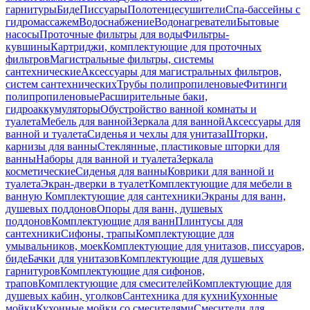
гарнитуры
Биде
Писсуары
Полотенцесушители
Спа-бассейны с
гидромассажем
Водоснабжение
Водонагреватели
Бытовые
насосы
Проточные фильтры для воды
Фильтры-
кувшины
Картриджи, комплектующие для проточных
фильтров
Магистральные фильтры, системы
сантехнические
Аксессуары для магистральных фильтров,
систем сантехнических
Трубы полипропиленовые
Фитинги
полипропиленовые
Расширительные баки,
гидроаккумуляторы
Обустройство ванной комнаты и
туалета
Мебель для ванной
Зеркала для ванной
Аксессуары для
ванной и туалета
Сиденья и чехлы для унитаза
Шторки,
карнизы для ванны
Стеклянные, пластиковые шторки для
ванны
Наборы для ванной и туалета
Зеркала
косметические
Сиденья для ванны
Коврики для ванной и
туалета
Экран-дверки в туалет
Комплектующие для мебели в
ванную
Комплектующие для сантехники
Экраны для ванн,
душевых поддонов
Опоры для ванн, душевых
поддонов
Комплектующие для ванн
Плинтусы для
сантехники
Сифоны, трапы
Комплектующие для
умывальников, моек
Комплектующие для унитазов, писсуаров,
биде
Бачки для унитазов
Комплектующие для душевых
гарнитуров
Комплектующие для сифонов,
трапов
Комплектующие для смесителей
Комплектующие для
душевых кабин, уголков
Сантехника для кухни
Кухонные
мойки
Кухонные мойки со смесителями
Смесители для