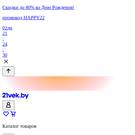
Скидки до 80% ко Дню Рождения!
промокод HAPPY22
02
дн
21
:
24
:
30
Каталог товаров