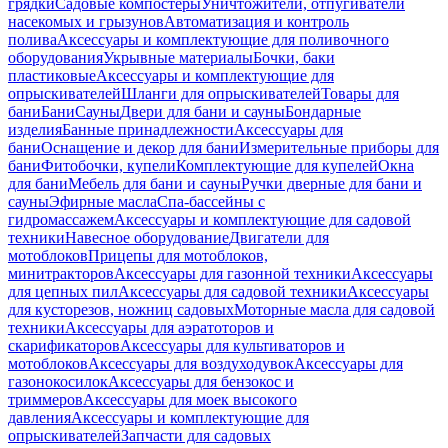
грядки
Садовые компостеры
Уничтожители, отпугиватели
насекомых и грызунов
Автоматизация и контроль
полива
Аксессуары и комплектующие для поливочного
оборудования
Укрывные материалы
Бочки, баки
пластиковые
Аксессуары и комплектующие для
опрыскивателей
Шланги для опрыскивателей
Товары для
бани
Бани
Сауны
Двери для бани и сауны
Бондарные
изделия
Банные принадлежности
Аксессуары для
бани
Оснащение и декор для бани
Измерительные приборы для
бани
Фитобочки, купели
Комплектующие для купелей
Окна
для бани
Мебель для бани и сауны
Ручки дверные для бани и
сауны
Эфирные масла
Спа-бассейны с
гидромассажем
Аксессуары и комплектующие для садовой
техники
Навесное оборудование
Двигатели для
мотоблоков
Прицепы для мотоблоков,
минитракторов
Аксессуары для газонной техники
Аксессуары
для цепных пил
Аксессуары для садовой техники
Аксессуары
для кусторезов, ножниц садовых
Моторные масла для садовой
техники
Аксессуары для аэратоторов и
скарификаторов
Аксессуары для культиваторов и
мотоблоков
Аксессуары для воздуходувок
Аксессуары для
газонокосилок
Аксессуары для бензокос и
триммеров
Аксессуары для моек высокого
давления
Аксессуары и комплектующие для
опрыскивателей
Запчасти для садовых