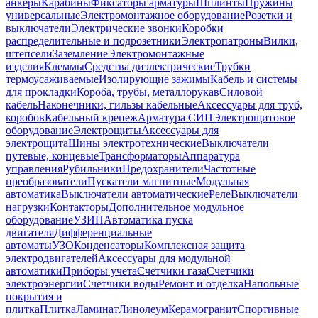
анкеры
Карабины
Фиксаторы арматуры
Шплинты
Пружины
универсальные
Электромонтажное оборудование
Розетки и
выключатели
Электрические звонки
Коробки
распределительные и подрозетники
Электропатроны
Вилки,
штепсели
Заземление
Электромонтажные
изделия
Клеммы
Средства диэлектрические
Трубки
термоусаживаемые
Изолирующие зажимы
Кабель и системы
для прокладки
Короба, трубы, металлорукав
Силовой
кабель
Наконечники, гильзы кабельные
Аксессуары для труб,
коробов
Кабельный крепеж
Арматура СИП
Электрощитовое
оборудование
Электрощиты
Аксессуары для
электрощита
Шины электротехнические
Выключатели
путевые, концевые
Трансформаторы
Аппаратура
управления
Рубильники
Предохранители
Частотные
преобразователи
Пускатели магнитные
Модульная
автоматика
Выключатели автоматические
Реле
Выключатели
нагрузки
Контакторы
Дополнительное модульное
оборудование
УЗИП
Автоматика пуска
двигателя
Дифференциальные
автоматы
УЗО
Конденсаторы
Комплексная защита
электродвигателей
Аксессуары для модульной
автоматики
Приборы учета
Счетчики газа
Счетчики
электроэнергии
Счетчики воды
Ремонт и отделка
Напольные
покрытия и
плитка
Плитка
Ламинат
Линолеум
Керамогранит
Спортивные