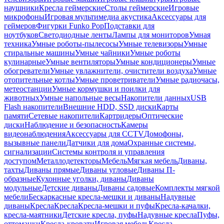
наушники
Кресла геймерские
Столы геймерские
Игровые
микрофоны
Игровая мультимедиа акустика
Аксессуары для
геймеров
Фигурки Funko Pop
Подставки для
ноутбуков
Светодиодные ленты
Лампы для мониторов
Умная
техника
Умные роботы-пылесосы
Умные телевизоры
Умные
стиральные машины
Умные чайники
Умные роботы
кулинарные
Умные вентиляторы
Умные кондиционеры
Умные
обогреватели
Умные увлажнители, очистители воздуха
Умные
отопительные котлы
Умные проветриватели
Умные радиочасы,
метеостанции
Умные кормушки и поилки для
животных
Умные напольные весы
Накопители данных
USB
Flash накопители
Внешние HDD, SSD диски
Карты
памяти
Сетевые накопители
Картридеры
Оптические
диски
Наблюдение и безопасность
Камеры
видеонаблюдения
Аксессуары для CCTV
Домофоны,
вызывные панели
Датчики для дома
Охранные системы,
сигнализации
Системы контроля и управления
доступом
Металлодетекторы
Мебель
Мягкая мебель
Диваны,
тахты
Диваны прямые
Диваны угловые
Диваны П-
образные
Кухонные уголки, диваны
Диваны
модульные
Детские диваны
Диваны садовые
Комплекты мягкой
мебели
Бескаркасные кресла-мешки и диваны
Надувные
диваны
Кресла
Кресла
Кресла-мешки и пуфы
Кресла-качалки,
кресла-маятники
Детские кресла, пуфы
Надувные кресла
Пуфы,
оттоманки
Кресла-кровати
Игровая мебель
Кресла