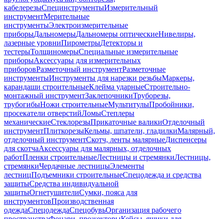
кабелерезы
Специнструменты
Измерительный
инструмент
Мерительные
инструменты
Электроизмерительные
приборы
Дальномеры
Дальномеры оптические
Нивелиры,
лазерные уровни
Пирометры
Детекторы и
тестеры
Толщиномеры
Специальные измерительные
приборы
Аксессуары для измерительных
приборов
Разметочный инструмент
Разметочные
инструменты
Инструменты для нарезки резьбы
Маркеры,
карандаши строительные
Клейма ударные
Строительно-
монтажный инструмент
Заклепочники
Труборезы,
трубогибы
Ножи строительные
Мультитулы
Пробойники,
просекатели отверстий
Ломы
Степлеры
механические
Стеклорезы
Прикаточные валики
Отделочный
инструмент
Плиткорезы
Кельмы, шпатели, гладилки
Малярный,
отделочный инструмент
Скотч, ленты малярные
Диспенсеры
для скотча
Аксессуары для малярных, отделочных
работ
Пленки строительные
Лестницы и стремянки
Лестницы,
стремянки
Чердачные лестницы
Элементы
лестниц
Подъемники строительные
Спецодежда и средства
защиты
Средства индивидуальной
защиты
Огнетушители
Сумки, пояса для
инструментов
Производственная
одежда
Спецодежда
Спецобувь
Организация рабочего
пространства
Фонари, прожекторы
Кейсы, ящики для