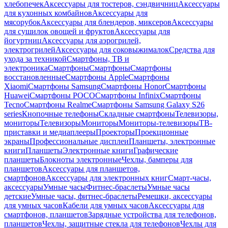
хлебопечек
Аксессуары для тостеров, сэндвичниц
Аксессуары
для кухонных комбайнов
Аксессуары для
мясорубок
Аксессуары для блендеров, миксеров
Аксессуары
для сушилок овощей и фруктов
Аксессуары для
йогуртниц
Аксессуары для аэрогрилей,
электрогрилей
Аксессуары для соковыжималок
Средства для
ухода за техникой
Смартфоны, ТВ и
электроника
Смартфоны
Смартфоны
Смартфоны
восстановленные
Смартфоны Apple
Смартфоны
Xiaomi
Смартфоны Samsung
Смартфоны Honor
Смартфоны
Huawei
Смартфоны POCO
Смартфоны Infinix
Смартфоны
Tecno
Смартфоны Realme
Смартфоны Samsung Galaxy S26
series
Кнопочные телефоны
Складные смартфоны
Телевизоры,
мониторы
Телевизоры
Мониторы
Мониторы-телевизоры
ТВ-
приставки и медиаплееры
Проекторы
Проекционные
экраны
Профессиональные дисплеи
Планшеты, электронные
книги
Планшеты
Электронные книги
Графические
планшеты
Блокноты электронные
Чехлы, бамперы для
планшетов
Аксессуары для планшетов,
смартфонов
Аксессуары для электронных книг
Смарт-часы,
аксессуары
Умные часы
Фитнес-браслеты
Умные часы
детские
Умные часы, фитнес-браслеты
Ремешки, аксессуары
для умных часов
Кабели для умных часов
Аксессуары для
смартфонов, планшетов
Зарядные устройства для телефонов,
планшетов
Чехлы, защитные стекла для телефонов
Чехлы для