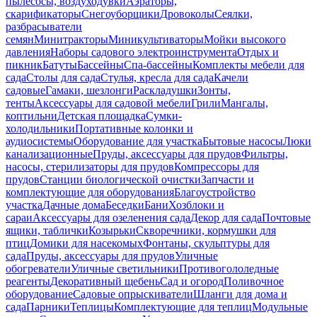
пылесосы, воздуходувки
Аэраторы,
скарификаторы
Снегоуборщики
Дровоколы
Сеялки,
разбрасыватели
семян
Минитракторы
Миникультиваторы
Мойки высокого
давления
Наборы садового электроинструмента
Отдых и
пикник
Батуты
Бассейны
Спа-бассейны
Комплекты мебели для
сада
Столы для сада
Стулья, кресла для сада
Качели
садовые
Гамаки, шезлонги
Раскладушки
Зонты,
тенты
Аксессуары для садовой мебели
Грили
Мангалы,
коптильни
Детская площадка
Сумки-
холодильники
Портативные колонки и
аудиосистемы
Оборудование для участка
Бытовые насосы
Люки
канализационные
Пруды, аксессуары для прудов
Фильтры,
насосы, стерилизаторы для прудов
Компрессоры для
прудов
Станции биологической очистки
Запчасти и
комплектующие для оборудования
Благоустройство
участка
Дачные дома
Беседки
Бани
Хозблоки и
сараи
Аксессуары для озеленения сада
Декор для сада
Почтовые
ящики, таблички
Козырьки
Скворечники, кормушки для
птиц
Домики для насекомых
Фонтаны, скульптуры для
сада
Пруды, аксессуары для прудов
Уличные
обогреватели
Уличные светильники
Противогололедные
реагенты
Декоративный щебень
Сад и огород
Поливочное
оборудование
Садовые опрыскиватели
Шланги для дома и
сада
Парники
Теплицы
Комплектующие для теплиц
Модульные