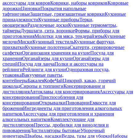
аксессуары для ковров
Коврики, наборы ковриков
Ковровые
дорожки
Циновки
Покрытия напольные
тафтинговые
Защитные, грязезащитные коврики
Кухонные
принадлежности
Кухонные приборы
Терки,
овощерезки
Разделочные доски
Кухонные термометры,
таймеры
Дуршлаги, сита, воронки
Формы, приборы для
приготовления
Молотки для мяса, тендерайзеры
Кухонные
мелочи
Миски
Кухонный текстиль
Кухонные фартуки,
прихватки
Кухонные полотенца
Скатерти, сервировочные
салфетки
Организация хранения на кухне
Посуда для
хранения
Органайзеры для кухни
Органайзеры для
специй
Посуда для ланча
Полки и аксессуары на
рейлинги
Рейлинги для кухни
Одноразовая посуда,
упаковка
Вакуумные пакеты,
контейнеры
Бакалея
Кофе
Чай
Цикорий, какао, горячий
шоколад
Сиропы и топпинги
Консервирование и
дистилляция
Автоклавы для консервирования
Аксессуары для
консервирования
Приспособления для
консервирования
Открывалки
Пивоварни
Емкости для
брожения
Ингредиенты для приготовления алкогольных
напитков
Аксессуары для приготовления и хранения
алкогольных напитков
Комплектующие для
дистилляторов
Прессы, дробилки для виноделия и
пивоварения
Дистилляторы бытовые
Уборочный
инвентарь
Швабры, насадки
Ведра, тазы для уборки
Наборы