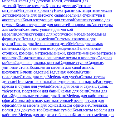
мебель
Шкафы для детской
Полки, стеллажи для
детской
Детские комоды
Кровати детские
Детские
матрасы
Матрасы в кроватку
Наматрасники, защитные чехлы
детские
Мебель для детского сада
Мебельная фурнитура и
аксессуары
Комплектующие для столов
Комплектующие для
стульев
Комплектующие для кроватей и кроваток
Аксессуары
для мебели
Комплектующие для мягкой
мебели
Комплектующие для корпусной мебели
Мебельная
фурнитура
Чехлы для мебели
Системы хранения для
кухни
Товары для безопасности детей
Мебель для самых
маленьких
Кроватки для новорожденных
Пеленальные
столики, комоды, матрасы
Манежи, кровати-манежи
Матрасы в
кроватку
Наматрасники, защитные чехлы в кроватку
Садовая
мебель
Садовые диваны, кресла
Садовые стулья
Садовые,
уличные столы
Комплекты мебели для сада
Гамаки,
шезлонги
Качели садовые
Надувная мебель
Кухни
походные
Столы для сада
Мебель для учебы
Столы, стулья
детские
Письменные столы
Растущие столы и парты
Растущие
кресла и стулья для учебы
Мебель для бани и сауны
Стулья,
табуретки, подставки для бани
Скамьи для бани
Столы для
бани
Журнальные столики для бани
Мебель для кабинета и
офиса
Столы офисные, компьютерные
Кресла, стулья для
офиса
Мягкая мебель для офиса
Шкафы офисные
Стеллажи,
полки для документов
Офисные тумбы
Комплекты мебели для
кабинета
Мебель для лоджии и балкона
Комплекты мебели для