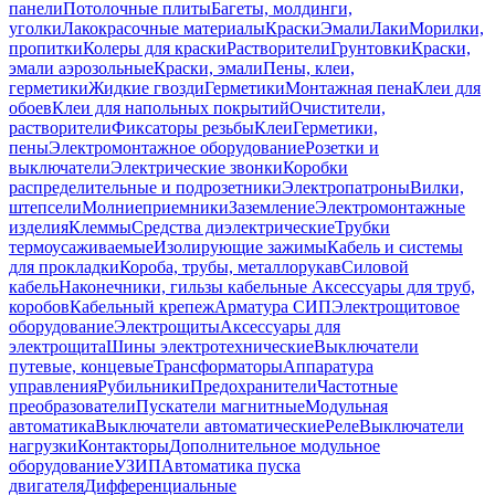
панели
Потолочные плиты
Багеты, молдинги,
уголки
Лакокрасочные материалы
Краски
Эмали
Лаки
Морилки,
пропитки
Колеры для краски
Растворители
Грунтовки
Краски,
эмали аэрозольные
Краски, эмали
Пены, клеи,
герметики
Жидкие гвозди
Герметики
Монтажная пена
Клеи для
обоев
Клеи для напольных покрытий
Очистители,
растворители
Фиксаторы резьбы
Клеи
Герметики,
пены
Электромонтажное оборудование
Розетки и
выключатели
Электрические звонки
Коробки
распределительные и подрозетники
Электропатроны
Вилки,
штепсели
Молниеприемники
Заземление
Электромонтажные
изделия
Клеммы
Средства диэлектрические
Трубки
термоусаживаемые
Изолирующие зажимы
Кабель и системы
для прокладки
Короба, трубы, металлорукав
Силовой
кабель
Наконечники, гильзы кабельные
Аксессуары для труб,
коробов
Кабельный крепеж
Арматура СИП
Электрощитовое
оборудование
Электрощиты
Аксессуары для
электрощита
Шины электротехнические
Выключатели
путевые, концевые
Трансформаторы
Аппаратура
управления
Рубильники
Предохранители
Частотные
преобразователи
Пускатели магнитные
Модульная
автоматика
Выключатели автоматические
Реле
Выключатели
нагрузки
Контакторы
Дополнительное модульное
оборудование
УЗИП
Автоматика пуска
двигателя
Дифференциальные