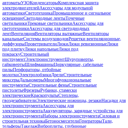
автоматы
УЗО
Конденсаторы
Комплексная защита
электродвигателей
Аксессуары для модульной
автоматики
Светотехника
Промышленное и сигнальное
освещение
Светодиодные ленты
Точечные
светильники
Трековые светильники
Аксессуары для
светотехники
Аксессуары для светодиодных
лент
Вентиляция
Вентиляторы вытяжные
Вентиляторы
канальные
Системы воздуховодов
Решетки вентиляционные,
диффузоры
Проветриватели
Люки
Люки ревизионные
Люки
под плитку
Люки напольные
Люки под
покраску
Строительный
инструмент
Электроинструмент
Шуруповерты,
гайковерты
Шлифмашины
Циркулярные, сабельные
пилы
Перфораторы, отбойные
молотки
Электролобзики
Дрели
Строительные
миксеры
Дальномеры
Многофункциональные
инструменты
Строительные фены
Строительные
пистолеты
Фрезеры
Рубанки, стамески
электрические
Краскопульты
Степлеры,
гвоздезабиватели
Электрические ножницы, резаки
Насадки для
электроинструмента
Аксессуары для
электроинструмента
Аккумуляторы, зарядные устройства для
электроинструмента
Наборы электроинструмента
Силовая и
строительная техника
Бетоносмесители
Генераторы
Тали,
тельферы
Такелаж
Виброплиты, глубинные