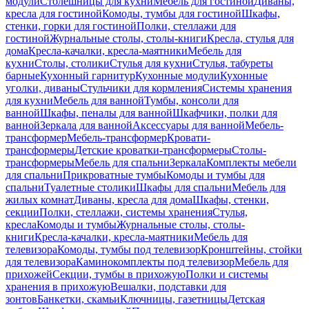
модули
Столешницы для кухни
Мебель для гостиной
Диваны,
кресла для гостиной
Комоды, тумбы для гостиной
Шкафы,
стенки, горки для гостиной
Полки, стеллажи для
гостиной
Журнальные столы, столы-книги
Кресла, стулья для
дома
Кресла-качалки, кресла-маятники
Мебель для
кухни
Столы, столики
Стулья для кухни
Стулья, табуреты
барные
Кухонный гарнитур
Кухонные модули
Кухонные
уголки, диваны
Стульчики для кормления
Системы хранения
для кухни
Мебель для ванной
Тумбы, консоли для
ванной
Шкафы, пеналы для ванной
Шкафчики, полки для
ванной
Зеркала для ванной
Аксессуары для ванной
Мебель-
трансформер
Мебель-трансформер
Кровати-
трансформеры
Детские кроватки-трансформеры
Столы-
трансформеры
Мебель для спальни
Зеркала
Комплекты мебели
для спальни
Прикроватные тумбы
Комоды и тумбы для
спальни
Туалетные столики
Шкафы для спальни
Мебель для
жилых комнат
Диваны, кресла для дома
Шкафы, стенки,
секции
Полки, стеллажи, системы хранения
Стулья,
кресла
Комоды и тумбы
Журнальные столы, столы-
книги
Кресла-качалки, кресла-маятники
Мебель для
телевизора
Комоды, тумбы под телевизор
Кронштейны, стойки
для телевизора
Каминокомплекты под телевизор
Мебель для
прихожей
Секции, тумбы в прихожую
Полки и системы
хранения в прихожую
Вешалки, подставки для
зонтов
Банкетки, скамьи
Ключницы, газетницы
Детская