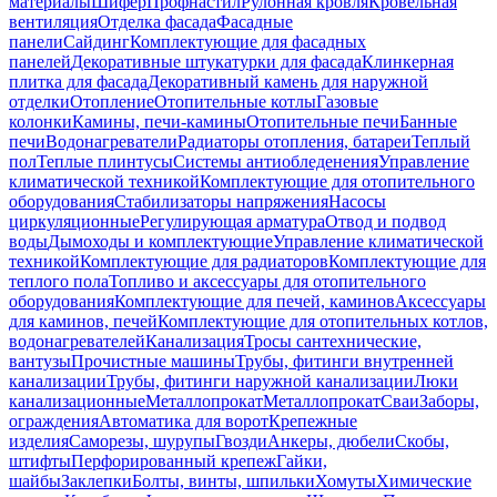
материалы
Шифер
Профнастил
Рулонная кровля
Кровельная
вентиляция
Отделка фасада
Фасадные
панели
Сайдинг
Комплектующие для фасадных
панелей
Декоративные штукатурки для фасада
Клинкерная
плитка для фасада
Декоративный камень для наружной
отделки
Отопление
Отопительные котлы
Газовые
колонки
Камины, печи-камины
Отопительные печи
Банные
печи
Водонагреватели
Радиаторы отопления, батареи
Теплый
пол
Теплые плинтусы
Системы антиобледенения
Управление
климатической техникой
Комплектующие для отопительного
оборудования
Стабилизаторы напряжения
Насосы
циркуляционные
Регулирующая арматура
Отвод и подвод
воды
Дымоходы и комплектующие
Управление климатической
техникой
Комплектующие для радиаторов
Комплектующие для
теплого пола
Топливо и аксессуары для отопительного
оборудования
Комплектующие для печей, каминов
Аксессуары
для каминов, печей
Комплектующие для отопительных котлов,
водонагревателей
Канализация
Тросы сантехнические,
вантузы
Прочистные машины
Трубы, фитинги внутренней
канализации
Трубы, фитинги наружной канализации
Люки
канализационные
Металлопрокат
Металлопрокат
Сваи
Заборы,
ограждения
Автоматика для ворот
Крепежные
изделия
Саморезы, шурупы
Гвозди
Анкеры, дюбели
Скобы,
штифты
Перфорированный крепеж
Гайки,
шайбы
Заклепки
Болты, винты, шпильки
Хомуты
Химические