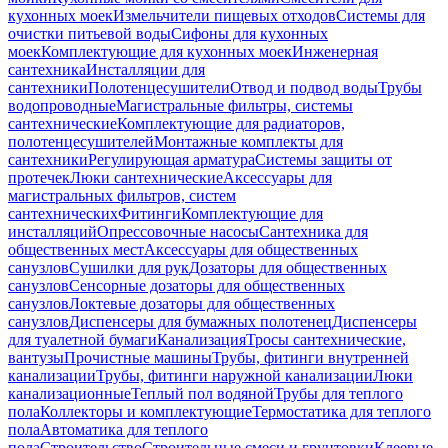
кухонных моек
Измельчители пищевых отходов
Системы для
очистки питьевой воды
Сифоны для кухонных
моек
Комплектующие для кухонных моек
Инженерная
сантехника
Инсталляции для
сантехники
Полотенцесушители
Отвод и подвод воды
Трубы
водопроводные
Магистральные фильтры, системы
сантехнические
Комплектующие для радиаторов,
полотенцесушителей
Монтажные комплекты для
сантехники
Регулирующая арматура
Системы защиты от
протечек
Люки сантехнические
Аксессуары для
магистральных фильтров, систем
сантехнических
Фитинги
Комплектующие для
инсталляций
Опрессовочные насосы
Сантехника для
общественных мест
Аксессуары для общественных
санузлов
Сушилки для рук
Дозаторы для общественных
санузлов
Сенсорные дозаторы для общественных
санузлов
Локтевые дозаторы для общественных
санузлов
Диспенсеры для бумажных полотенец
Диспенсеры
для туалетной бумаги
Канализация
Тросы сантехнические,
вантузы
Прочистные машины
Трубы, фитинги внутренней
канализации
Трубы, фитинги наружной канализации
Люки
канализационные
Теплый пол водяной
Трубы для теплого
пола
Коллекторы и комплектующие
Термостатика для теплого
пола
Автоматика для теплого
пола
Строительство
Строительные смеси и грунтовки
Клеевые