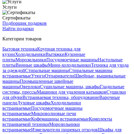
Услуги
Сертификаты
Подборщик подарков
Найти подарки
Категории товаров
Бытовая техника
Крупная техника для
кухни
Холодильники
Вытяжки
Кухонные
плиты
Морозильники
Посудомоечные машины
Настольные
плиты
Винные шкафы
Мини-холодильники
Техника для ухода
за одеждой
Стиральные машины
Стиральные машины
встраиваемые
Утюги
Отпариватели
Швейные, вышивальные
машины
Промышленные швейные
машины
Оверлоки
Сушильные машины, шкафы
Гладильные
системы, прессы
Машинки для удаления катышков
Сушилки
для обуви
Встраиваемая техника, оборудование
Варочные
панели
Духовые шкафы
Холодильники
встраиваемые
Посудомоечные машины
встраиваемые
Микроволновые печи
встраиваемые
Кофемашины встраиваемые
Комплекты
встраиваемой техники
Морозильники
встраиваемые
Измельчители пищевых отходов
Шкафы для