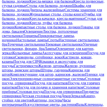
балкона, лоджии
Кресла-мешки для балкона
Кресла подвесные,
стулья садовые
Столы для балкона, лоджии
Шкафы для
балкона, лоджии
Дверцы жалюзийные
Системы хранения для
балкона, лоджии
Журнальные столы, столы-книги
Тумбы для
балкона, лоджии
Кресла-качалки, кресла-маятники
Стулья для
балкона, лоджии
Кресла, пуфы для балкона,
лоджии
Компактные столы для балкона, лоджии
Товары для
дома, бакалея
Освещение
Люстры, потолочные
светильники
Торшеры
Прикроватные лампы,
ночники
Настольные лампы
Споты
Настенные светильники,
бра
Точечные светильники
Трековые светильники
Уличные
светильники, фонари, бра
Лампы
Освещение для картин,
зеркал
Кольцевые лампы
Аксессуары для освещения
Посуда для
готовки
Сковороды, сотейники, воки
Кастрюли, ковши,
казаны
Посуда для СВЧ
Крышки и аксессуары для
посуды
Гастроемкости
Жалюзи, шторы
Жалюзи, рулонные
шторы, римские шторы
Шторы, гардины
Карнизы для
штор
Комплектующие для штор, карнизов, жалюзи
Пленки для
окон
Электроприводные солнцезащитные системы
Столовая
посуда, сервировка
Посуда для напитков
Посуда для горячих
напитков
Посуда для подачи и хранения напитков
Столовые
приборы
Столовая посуда
Посуда для сервировки
Предметы
сервировки
Детская столовая посуда
Декор
Зеркала
Кашпо,
стойки для цветов
Картины, постеры
Часы
интерьерные
Искусственные цветы, растения
Вазы
Ключницы,