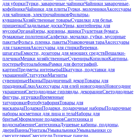
для уборки
Турки, заварочные чайники
Чайники заварочные,
кофейники
Чайники для плиты
Турки, молочники
Аксессуары
для чайников, электрочайников
Фильтры-
кувшины
Хозяйственные товары
Сушилки для белья,
прищепки
Гладильные доски
Урны, контейнеры для
мусора
Органайзеры, корзины, ящики
Туалетная бумага,
бумажные полотенца
Салфетки, мочалки, губки, мусорные
пакеты
Фольга, пленка, пакеты
Упаковочная тара
Аксессуары
для глажения
Аксессуары для стирки
Веревки,
шпагаты
Емкости, дозаторы для моющих средств
Вешалки-
плечики
Мешки хозяйственные
Сувениры
Копилки
Картины,
постеры
Фотоальбомы
Рамки для фотографий,
картин
Предметы интерьера
Шкатулки, подставки для
украшений
Статуэтки
Магниты
сувенирные
Иконы
Праздничный декор
Товары для
праздника
Елки
Аксессуары для елей новогодних
Новогодние
украшения
Светодиодные гирлянды, декорации
Светодиодные
фигуры, игрушки
Временные
татуировки
Фотобутафория
Товары для
маскарада
Подарки
Подарки, подарочные наборы
Подарочные
наборы косметики для лица и тела
Наборы для
бритья
Оформление подарков
Сантехника и
водоснабжение
Сантехника
Душевые кабины, поддоны,
двери
Ванны
Унитазы
Умывальники
Умывальники со
смесителями
Смесители
Душевые панели,