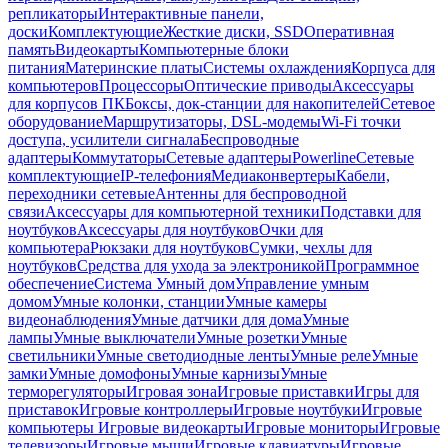
репликаторы
Интерактивные панели,
доски
Комплектующие
Жесткие диски, SSD
Оперативная
память
Видеокарты
Компьютерные блоки
питания
Материнские платы
Системы охлаждения
Корпуса для
компьютеров
Процессоры
Оптические приводы
Аксессуары
для корпусов ПК
Боксы, док-станции для накопителей
Сетевое
оборудование
Маршрутизаторы, DSL-модемы
Wi-Fi точки
доступа, усилители сигнала
Беспроводные
адаптеры
Коммутаторы
Сетевые адаптеры
Powerline
Сетевые
комплектующие
IP-телефония
Медиаконвертеры
Кабели,
переходники сетевые
Антенны для беспроводной
связи
Аксессуары для компьютерной техники
Подставки для
ноутбуков
Аксессуары для ноутбуков
Очки для
компьютера
Рюкзаки для ноутбуков
Сумки, чехлы для
ноутбуков
Средства для ухода за электроникой
Программное
обеспечение
Система Умный дом
Управление умным
домом
Умные колонки, станции
Умные камеры
видеонаблюдения
Умные датчики для дома
Умные
лампы
Умные выключатели
Умные розетки
Умные
светильники
Умные светодиодные ленты
Умные реле
Умные
замки
Умные домофоны
Умные карнизы
Умные
терморегуляторы
Игровая зона
Игровые приставки
Игры для
приставок
Игровые контроллеры
Игровые ноутбуки
Игровые
компьютеры
Игровые видеокарты
Игровые мониторы
Игровые
телевизоры
Игровые мыши
Игровые клавиатуры
Игровые