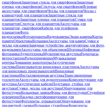
смартфонов
Защитные стекла для смартфонов
Защитные
пленки для смартфонов
Стилусы для смартфонов
Игровые
аксессуары для смартфонов
Чехлы для планшетов
Чехлы с
клавиатурой для планшетов
Защитные стекла для
планшетов
Защитные пленки для планшетов
Сумки для
планшетов
Стилусы для планшетов
Аксессуары для
планшетов, смартфонов
Кабели для телефонов,
планшетов
Фото,
видеосъемка
Фотоаппараты
Видеокамеры
Экшн-камеры
Карты
памяти
Объективы
Вспышки
Аксессуары для камер
Сумки и
чехлы для камер
Зарядные устройства, аккумуляторы для фото,
видеокамер
Аксессуары для объективов
Штативы
Цифровые
фоторамки
Аудиотехника
Мультимедиа акустика
Радиочасы,
метеостанции
Радиоприемники
Музыкальные
центры
Домашние кинотеатры
Акустические
системы
Проигрыватели виниловых пластинок
Аксессуары
для виниловых проигрывателей
Виниловые
пластинки
Инсталляционная акустика
Трансляционные
усилители
Аксессуары для аудиотехники
Комплектующие для
акустики
Акустические кабели
Подставки, стойки для
акустики
Сумки, чехлы для акустики
Оборудование для
фотостудии
Кольцевые лампы
Фоны для фотостудии
Студийное
освещение
Насадки светоформирующие для
фотостудии
Фотозонты, отражатели
Оборудование для
предметной съемки
Вспышки студийные
Комплекты