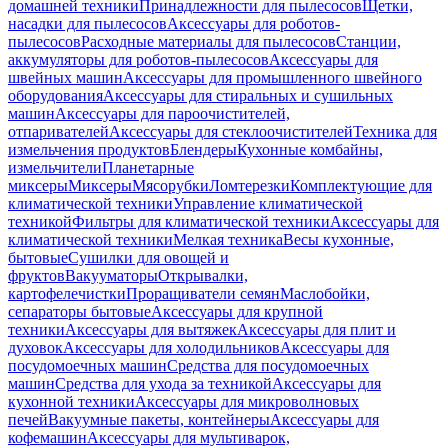
домашней техники
Принадлежности для пылесосов
Щетки,
насадки для пылесосов
Аксессуары для роботов-
пылесосов
Расходные материалы для пылесосов
Станции,
аккумуляторы для роботов-пылесосов
Аксессуары для
швейных машин
Аксессуары для промышленного швейного
оборудования
Аксессуары для стиральных и сушильных
машин
Аксессуары для пароочистителей,
отпаривателей
Аксессуары для стеклоочистителей
Техника для
измельчения продуктов
Блендеры
Кухонные комбайны,
измельчители
Планетарные
миксеры
Миксеры
Мясорубки
Ломтерезки
Комплектующие для
климатической техники
Управление климатической
техникой
Фильтры для климатической техники
Аксессуары для
климатической техники
Мелкая техника
Весы кухонные,
бытовые
Сушилки для овощей и
фруктов
Вакууматоры
Открывалки,
картофелечистки
Проращиватели семян
Маслобойки,
сепараторы бытовые
Аксессуары для крупной
техники
Аксессуары для вытяжек
Аксессуары для плит и
духовок
Аксессуары для холодильников
Аксессуары для
посудомоечных машин
Средства для посудомоечных
машин
Средства для ухода за техникой
Аксессуары для
кухонной техники
Аксессуары для микроволновых
печей
Вакуумные пакеты, контейнеры
Аксессуары для
кофемашин
Аксессуары для мультиварок,