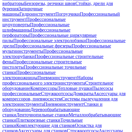
вибраторы
Бензорезы, резчики швов
Стойки, дрели для
бурения
Затирочные
машины
Гидроинструмент
Погрузчики
Профессиональный
инструмент
Профессиональные
шуруповерты
Профессиональные
шлифмашины
Профессиональные
перфораторы
Профессиональные циркулярные
пилы
Профессиональные электролобзики
Профессиональные
дрели
Профессиональные фрезеры
Профессиональные
мультиинструменты
Профессиональные
электрорубанки
Профессиональные строительные
фены
Профессиональные строительные
пистолеты
Профессиональные точильные
станки
Профессиональные
электроножницы
Пневмоинструмент
Наборы
профессионального электроинструмента
Строительное
оборудование
Компрессоры
Тепловые пушки
Пылесосы
профессиональные
Стружкоотсосы
Домкраты
Аксессуары для
компрессоров, пневмосистем
Системы пылеудаления для
электроинструмента
Пневмоинструмент
Станки и
оборудование
Деревообрабатывающие
станки
Ленточнопильные станки
Металлообрабатывающие
станки
Плиткорезные станки
Точильные
станки
Комплектующие для станков
Оснастка для
станков
Аксессуары для станков
Стружкоотсосы
Аксессуары