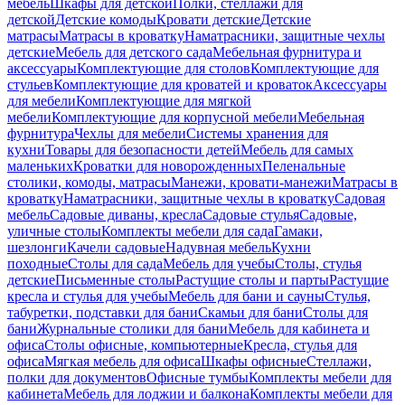
мебель
Шкафы для детской
Полки, стеллажи для
детской
Детские комоды
Кровати детские
Детские
матрасы
Матрасы в кроватку
Наматрасники, защитные чехлы
детские
Мебель для детского сада
Мебельная фурнитура и
аксессуары
Комплектующие для столов
Комплектующие для
стульев
Комплектующие для кроватей и кроваток
Аксессуары
для мебели
Комплектующие для мягкой
мебели
Комплектующие для корпусной мебели
Мебельная
фурнитура
Чехлы для мебели
Системы хранения для
кухни
Товары для безопасности детей
Мебель для самых
маленьких
Кроватки для новорожденных
Пеленальные
столики, комоды, матрасы
Манежи, кровати-манежи
Матрасы в
кроватку
Наматрасники, защитные чехлы в кроватку
Садовая
мебель
Садовые диваны, кресла
Садовые стулья
Садовые,
уличные столы
Комплекты мебели для сада
Гамаки,
шезлонги
Качели садовые
Надувная мебель
Кухни
походные
Столы для сада
Мебель для учебы
Столы, стулья
детские
Письменные столы
Растущие столы и парты
Растущие
кресла и стулья для учебы
Мебель для бани и сауны
Стулья,
табуретки, подставки для бани
Скамьи для бани
Столы для
бани
Журнальные столики для бани
Мебель для кабинета и
офиса
Столы офисные, компьютерные
Кресла, стулья для
офиса
Мягкая мебель для офиса
Шкафы офисные
Стеллажи,
полки для документов
Офисные тумбы
Комплекты мебели для
кабинета
Мебель для лоджии и балкона
Комплекты мебели для