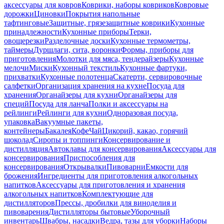
аксессуары для ковров
Коврики, наборы ковриков
Ковровые
дорожки
Циновки
Покрытия напольные
тафтинговые
Защитные, грязезащитные коврики
Кухонные
принадлежности
Кухонные приборы
Терки,
овощерезки
Разделочные доски
Кухонные термометры,
таймеры
Дуршлаги, сита, воронки
Формы, приборы для
приготовления
Молотки для мяса, тендерайзеры
Кухонные
мелочи
Миски
Кухонный текстиль
Кухонные фартуки,
прихватки
Кухонные полотенца
Скатерти, сервировочные
салфетки
Организация хранения на кухне
Посуда для
хранения
Органайзеры для кухни
Органайзеры для
специй
Посуда для ланча
Полки и аксессуары на
рейлинги
Рейлинги для кухни
Одноразовая посуда,
упаковка
Вакуумные пакеты,
контейнеры
Бакалея
Кофе
Чай
Цикорий, какао, горячий
шоколад
Сиропы и топпинги
Консервирование и
дистилляция
Автоклавы для консервирования
Аксессуары для
консервирования
Приспособления для
консервирования
Открывалки
Пивоварни
Емкости для
брожения
Ингредиенты для приготовления алкогольных
напитков
Аксессуары для приготовления и хранения
алкогольных напитков
Комплектующие для
дистилляторов
Прессы, дробилки для виноделия и
пивоварения
Дистилляторы бытовые
Уборочный
инвентарь
Швабры, насадки
Ведра, тазы для уборки
Наборы