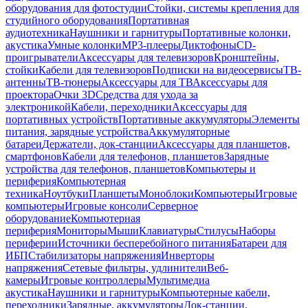
оборудования для фотостудии
Стойки, системы крепления для
студийного оборудования
Портативная
аудиотехника
Наушники и гарнитуры
Портативные колонки,
акустика
Умные колонки
MP3-плееры
Диктофоны
CD-
проигрыватели
Аксессуары для телевизоров
Кронштейны,
стойки
Кабели для телевизоров
Подписки на видеосервисы
ТВ-
антенны
ТВ-тюнеры
Аксессуары для ТВ
Аксессуары для
проектора
Очки 3D
Средства для ухода за
электроникой
Кабели, переходники
Аксессуары для
портативных устройств
Портативные аккумуляторы
Элементы
питания, зарядные устройства
Аккумуляторные
батареи
Держатели, док-станции
Аксессуары для планшетов,
смартфонов
Кабели для телефонов, планшетов
Зарядные
устройства для телефонов, планшетов
Компьютеры и
периферия
Компьютерная
техника
Ноутбуки
Планшеты
Моноблоки
Компьютеры
Игровые
компьютеры
Игровые консоли
Серверное
оборудование
Компьютерная
периферия
Мониторы
Мыши
Клавиатуры
Стилусы
Наборы
периферии
Источники бесперебойного питания
Батареи для
ИБП
Стабилизаторы напряжения
Инверторы
напряжения
Сетевые фильтры, удлинители
Веб-
камеры
Игровые контроллеры
Мультимедиа
акустика
Наушники и гарнитуры
Компьютерные кабели,
переходники
Зарядные, аккумуляторы
Док-станции,