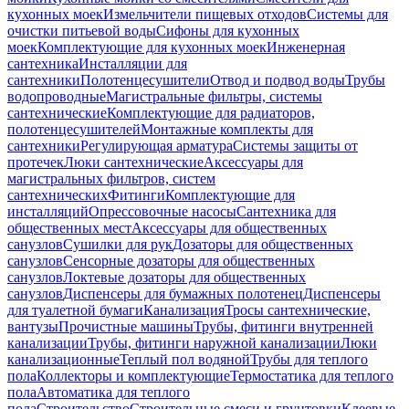
кухонных моек
Измельчители пищевых отходов
Системы для
очистки питьевой воды
Сифоны для кухонных
моек
Комплектующие для кухонных моек
Инженерная
сантехника
Инсталляции для
сантехники
Полотенцесушители
Отвод и подвод воды
Трубы
водопроводные
Магистральные фильтры, системы
сантехнические
Комплектующие для радиаторов,
полотенцесушителей
Монтажные комплекты для
сантехники
Регулирующая арматура
Системы защиты от
протечек
Люки сантехнические
Аксессуары для
магистральных фильтров, систем
сантехнических
Фитинги
Комплектующие для
инсталляций
Опрессовочные насосы
Сантехника для
общественных мест
Аксессуары для общественных
санузлов
Сушилки для рук
Дозаторы для общественных
санузлов
Сенсорные дозаторы для общественных
санузлов
Локтевые дозаторы для общественных
санузлов
Диспенсеры для бумажных полотенец
Диспенсеры
для туалетной бумаги
Канализация
Тросы сантехнические,
вантузы
Прочистные машины
Трубы, фитинги внутренней
канализации
Трубы, фитинги наружной канализации
Люки
канализационные
Теплый пол водяной
Трубы для теплого
пола
Коллекторы и комплектующие
Термостатика для теплого
пола
Автоматика для теплого
пола
Строительство
Строительные смеси и грунтовки
Клеевые