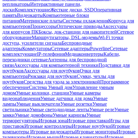
репликаторы
Интерактивные панели,
доски
Комплектующие
Жесткие диски, SSD
Оперативная
память
Видеокарты
Компьютерные блоки
питания
Материнские платы
Системы охлаждения
Корпуса для
компьютеров
Процессоры
Оптические приводы
Аксессуары
для корпусов ПК
Боксы, док-станции для накопителей
Сетевое
оборудование
Маршрутизаторы, DSL-модемы
Wi-Fi точки
доступа, усилители сигнала
Беспроводные
адаптеры
Коммутаторы
Сетевые адаптеры
Powerline
Сетевые
комплектующие
IP-телефония
Медиаконвертеры
Кабели,
переходники сетевые
Антенны для беспроводной
связи
Аксессуары для компьютерной техники
Подставки для
ноутбуков
Аксессуары для ноутбуков
Очки для
компьютера
Рюкзаки для ноутбуков
Сумки, чехлы для
ноутбуков
Средства для ухода за электроникой
Программное
обеспечение
Система Умный дом
Управление умным
домом
Умные колонки, станции
Умные камеры
видеонаблюдения
Умные датчики для дома
Умные
лампы
Умные выключатели
Умные розетки
Умные
светильники
Умные светодиодные ленты
Умные реле
Умные
замки
Умные домофоны
Умные карнизы
Умные
терморегуляторы
Игровая зона
Игровые приставки
Игры для
приставок
Игровые контроллеры
Игровые ноутбуки
Игровые
компьютеры
Игровые видеокарты
Игровые мониторы
Игровые
телевизоры
Игровые мыши
Игровые клавиатуры
Игровые