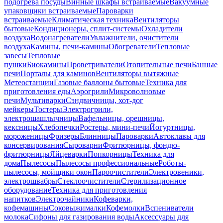
подогрева посуды
Винные шкафы встраиваемые
Вакуумные
упаковщики встраиваемые
Пароварки
встраиваемые
Климатическая техника
Вентиляторы
бытовые
Кондиционеры, сплит-системы
Охладители
воздуха
Водонагреватели
Увлажнители, очистители
воздуха
Камины, печи-камины
Обогреватели
Тепловые
завесы
Тепловые
пушки
Биокамины
Проветриватели
Отопительные печи
Банные
печи
Порталы для каминов
Вентиляторы вытяжные
Метеостанции
Газовые баллоны бытовые
Техника для
приготовления еды
Аэрогрили
Микроволновые
печи
Мультиварки
Сэндвичницы, хот-дог
мейкеры
Тостеры
Электрогрили,
электрошашлычницы
Вафельницы, орешницы,
кексницы
Хлебопечки
Ростеры, мини-печи
Йогуртницы,
мороженицы
Фризеры
Блинницы
Пароварки
Автоклавы для
консервирования
Сыроварни
Фритюрницы, фондю-
фритюрницы
Яйцеварки
Попкорницы
Техника для
дома
Пылесосы
Пылесосы профессиональные
Роботы-
пылесосы, мойщики окон
Пароочистители
Электровеники,
электрошвабры
Стеклоочистители
Стерилизационное
оборудование
Техника для приготовления
напитков
Электрочайники
Кофеварки,
кофемашины
Соковыжималки
Кофемолки
Вспениватели
молока
Сифоны для газирования воды
Аксессуары для