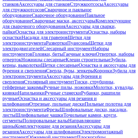
станков
Аксессуары для станков
Стружкоотсосы
Аксессуары
для стружкоотсосов
Сварочное и паяльное
оборудование
Сварочное оборудование
Паяльное
оборудование
Сварочные маски, аксессуары
Комплектующие
для сварочного оборудования
Аксессуары для сварки,
пайки
Оснастка для электроинструмента
Оснастка, наборы
оснастки
Насадки для граверов
Щетки для
электроинструмента
Развертки
Пуансоны
Щетки для
электродвигателей
Слесарный инструмент
Наборы
инструментов
Головки, биты
Гаечные ключи
Отвертки, наборы
отверток
Ножницы слесарные
Клещи строительные
Зубила,
керны, выколотки
Щетки слесарные
Оснастка и аксессуары для
бурения и сверления
Сверла, буры, зенкеры
Коронки
Зубила для
электроинструмента
Аксессуары для бурения и
сверления
Столярный инструмент
Тиски, струбцины,
гейферные зажимы
Ручные пилы, ножовки
Молотки, кувалды,
киянки
Напильники
Ручные стамески
Рубанки, рашпили
ручные
Оснастка и аксессуары для резания и
шлифования
Отрезные, пильные диски
Пильные полотна для
электроинструмента
Фрезы
Шлифовальные диски, насадки,
листы
Шлифовальные чашки
Точильные камни, круги,
сегменты
Полировальные валы
Направляющие
шины
Комплектующие для резания
Аксессуары для
резания
Аксессуары для шлифования
Электромонтажный
инструмент
Обжимной инструмент
Плоскогубцы,