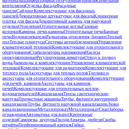
материалы
Шифер
Профнастил
Рулонная кровля
Кровельная
вентиляция
Отделка фасада
Фасадные
панели
Сайдинг
Комплектующие для фасадных
панелей
Декоративные штукатурки для фасада
Клинкерная
плитка для фасада
Декоративный камень для наружной
отделки
Отопление
Отопительные котлы
Газовые
колонки
Камины, печи-камины
Отопительные печи
Банные
печи
Водонагреватели
Радиаторы отопления, батареи
Теплый
пол
Теплые плинтусы
Системы антиобледенения
Управление
климатической техникой
Комплектующие для отопительного
оборудования
Стабилизаторы напряжения
Насосы
циркуляционные
Регулирующая арматура
Отвод и подвод
воды
Дымоходы и комплектующие
Управление климатической
техникой
Комплектующие для радиаторов
Комплектующие для
теплого пола
Аксессуары для теплых полов
Топливо и
аксессуары для отопительного оборудования
Комплектующие
для печей, каминов
Аксессуары для каминов,
печей
Комплектующие для отопительных котлов,
водонагревателей
Канализация
Тросы сантехнические,
вантузы
Прочистные машины
Трубы, фитинги внутренней
канализации
Трубы, фитинги наружной канализации
Люки
канализационные
Металлопрокат
Металлопрокат
Сваи
Заборы,
ограждения
Автоматика для ворот
Крепежные
изделия
Саморезы, шурупы
Гвозди
Анкеры, дюбели
Скобы,
штифты
Перфорированный крепеж
Гайки,