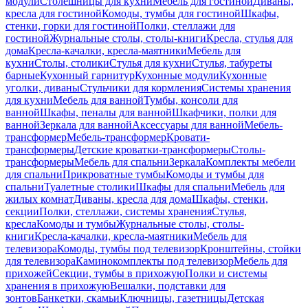
модули
Столешницы для кухни
Мебель для гостиной
Диваны,
кресла для гостиной
Комоды, тумбы для гостиной
Шкафы,
стенки, горки для гостиной
Полки, стеллажи для
гостиной
Журнальные столы, столы-книги
Кресла, стулья для
дома
Кресла-качалки, кресла-маятники
Мебель для
кухни
Столы, столики
Стулья для кухни
Стулья, табуреты
барные
Кухонный гарнитур
Кухонные модули
Кухонные
уголки, диваны
Стульчики для кормления
Системы хранения
для кухни
Мебель для ванной
Тумбы, консоли для
ванной
Шкафы, пеналы для ванной
Шкафчики, полки для
ванной
Зеркала для ванной
Аксессуары для ванной
Мебель-
трансформер
Мебель-трансформер
Кровати-
трансформеры
Детские кроватки-трансформеры
Столы-
трансформеры
Мебель для спальни
Зеркала
Комплекты мебели
для спальни
Прикроватные тумбы
Комоды и тумбы для
спальни
Туалетные столики
Шкафы для спальни
Мебель для
жилых комнат
Диваны, кресла для дома
Шкафы, стенки,
секции
Полки, стеллажи, системы хранения
Стулья,
кресла
Комоды и тумбы
Журнальные столы, столы-
книги
Кресла-качалки, кресла-маятники
Мебель для
телевизора
Комоды, тумбы под телевизор
Кронштейны, стойки
для телевизора
Каминокомплекты под телевизор
Мебель для
прихожей
Секции, тумбы в прихожую
Полки и системы
хранения в прихожую
Вешалки, подставки для
зонтов
Банкетки, скамьи
Ключницы, газетницы
Детская