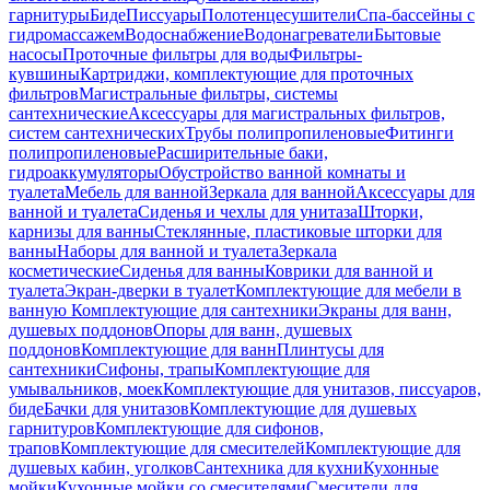
гарнитуры
Биде
Писсуары
Полотенцесушители
Спа-бассейны с
гидромассажем
Водоснабжение
Водонагреватели
Бытовые
насосы
Проточные фильтры для воды
Фильтры-
кувшины
Картриджи, комплектующие для проточных
фильтров
Магистральные фильтры, системы
сантехнические
Аксессуары для магистральных фильтров,
систем сантехнических
Трубы полипропиленовые
Фитинги
полипропиленовые
Расширительные баки,
гидроаккумуляторы
Обустройство ванной комнаты и
туалета
Мебель для ванной
Зеркала для ванной
Аксессуары для
ванной и туалета
Сиденья и чехлы для унитаза
Шторки,
карнизы для ванны
Стеклянные, пластиковые шторки для
ванны
Наборы для ванной и туалета
Зеркала
косметические
Сиденья для ванны
Коврики для ванной и
туалета
Экран-дверки в туалет
Комплектующие для мебели в
ванную
Комплектующие для сантехники
Экраны для ванн,
душевых поддонов
Опоры для ванн, душевых
поддонов
Комплектующие для ванн
Плинтусы для
сантехники
Сифоны, трапы
Комплектующие для
умывальников, моек
Комплектующие для унитазов, писсуаров,
биде
Бачки для унитазов
Комплектующие для душевых
гарнитуров
Комплектующие для сифонов,
трапов
Комплектующие для смесителей
Комплектующие для
душевых кабин, уголков
Сантехника для кухни
Кухонные
мойки
Кухонные мойки со смесителями
Смесители для