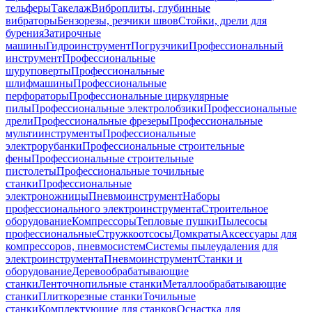
тельферы
Такелаж
Виброплиты, глубинные
вибраторы
Бензорезы, резчики швов
Стойки, дрели для
бурения
Затирочные
машины
Гидроинструмент
Погрузчики
Профессиональный
инструмент
Профессиональные
шуруповерты
Профессиональные
шлифмашины
Профессиональные
перфораторы
Профессиональные циркулярные
пилы
Профессиональные электролобзики
Профессиональные
дрели
Профессиональные фрезеры
Профессиональные
мультиинструменты
Профессиональные
электрорубанки
Профессиональные строительные
фены
Профессиональные строительные
пистолеты
Профессиональные точильные
станки
Профессиональные
электроножницы
Пневмоинструмент
Наборы
профессионального электроинструмента
Строительное
оборудование
Компрессоры
Тепловые пушки
Пылесосы
профессиональные
Стружкоотсосы
Домкраты
Аксессуары для
компрессоров, пневмосистем
Системы пылеудаления для
электроинструмента
Пневмоинструмент
Станки и
оборудование
Деревообрабатывающие
станки
Ленточнопильные станки
Металлообрабатывающие
станки
Плиткорезные станки
Точильные
станки
Комплектующие для станков
Оснастка для