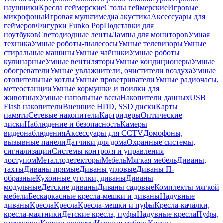
наушники
Кресла геймерские
Столы геймерские
Игровые
микрофоны
Игровая мультимедиа акустика
Аксессуары для
геймеров
Фигурки Funko Pop
Подставки для
ноутбуков
Светодиодные ленты
Лампы для мониторов
Умная
техника
Умные роботы-пылесосы
Умные телевизоры
Умные
стиральные машины
Умные чайники
Умные роботы
кулинарные
Умные вентиляторы
Умные кондиционеры
Умные
обогреватели
Умные увлажнители, очистители воздуха
Умные
отопительные котлы
Умные проветриватели
Умные радиочасы,
метеостанции
Умные кормушки и поилки для
животных
Умные напольные весы
Накопители данных
USB
Flash накопители
Внешние HDD, SSD диски
Карты
памяти
Сетевые накопители
Картридеры
Оптические
диски
Наблюдение и безопасность
Камеры
видеонаблюдения
Аксессуары для CCTV
Домофоны,
вызывные панели
Датчики для дома
Охранные системы,
сигнализации
Системы контроля и управления
доступом
Металлодетекторы
Мебель
Мягкая мебель
Диваны,
тахты
Диваны прямые
Диваны угловые
Диваны П-
образные
Кухонные уголки, диваны
Диваны
модульные
Детские диваны
Диваны садовые
Комплекты мягкой
мебели
Бескаркасные кресла-мешки и диваны
Надувные
диваны
Кресла
Кресла
Кресла-мешки и пуфы
Кресла-качалки,
кресла-маятники
Детские кресла, пуфы
Надувные кресла
Пуфы,
оттоманки
Кресла-кровати
Игровая мебель
Кресла