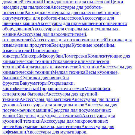
домашней техники
Принадлежности для пылесосов
Щетки,
насадки для пылесосов
Аксессуары для роботов-
пылесосов
Расходные материалы для пылесосов
Станции,
аккумуляторы для роботов-пылесосов
Аксессуары для
швейных машин
Аксессуары для промышленного швейного
оборудования
Аксессуары для стиральных и сушильных
машин
Аксессуары для пароочистителей,
отпаривателей
Аксессуары для стеклоочистителей
Техника для
измельчения продуктов
Блендеры
Кухонные комбайны,
измельчители
Планетарные
миксеры
Миксеры
Мясорубки
Ломтерезки
Комплектующие для
климатической техники
Управление климатической
техникой
Фильтры для климатической техники
Аксессуары для
климатической техники
Мелкая техника
Весы кухонные,
бытовые
Сушилки для овощей и
фруктов
Вакууматоры
Открывалки,
картофелечистки
Проращиватели семян
Маслобойки,
сепараторы бытовые
Аксессуары для крупной
техники
Аксессуары для вытяжек
Аксессуары для плит и
духовок
Аксессуары для холодильников
Аксессуары для
посудомоечных машин
Средства для посудомоечных
машин
Средства для ухода за техникой
Аксессуары для
кухонной техники
Аксессуары для микроволновых
печей
Вакуумные пакеты, контейнеры
Аксессуары для
кофемашин
Аксессуары для мультиварок,