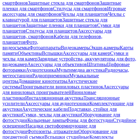
смартфонов
Защитные стекла для смартфонов
Защитные
пленки для смартфонов
Стилусы для смартфонов
Игровые
аксессуары для смартфонов
Чехлы для планшетов
Чехлы с
клавиатурой для планшетов
Защитные стекла для
планшетов
Защитные пленки для планшетов
Сумки для
планшетов
Стилусы для планшетов
Аксессуары для
планшетов, смартфонов
Кабели для телефонов,
планшетов
Фото,
видеосъемка
Фотоаппараты
Видеокамеры
Экшн-камеры
Карты
памяти
Объективы
Вспышки
Аксессуары для камер
Сумки и
чехлы для камер
Зарядные устройства, аккумуляторы для фото,
видеокамер
Аксессуары для объективов
Штативы
Цифровые
фоторамки
Аудиотехника
Мультимедиа акустика
Радиочасы,
метеостанции
Радиоприемники
Музыкальные
центры
Домашние кинотеатры
Акустические
системы
Проигрыватели виниловых пластинок
Аксессуары
для виниловых проигрывателей
Виниловые
пластинки
Инсталляционная акустика
Трансляционные
усилители
Аксессуары для аудиотехники
Комплектующие для
акустики
Акустические кабели
Подставки, стойки для
акустики
Сумки, чехлы для акустики
Оборудование для
фотостудии
Кольцевые лампы
Фоны для фотостудии
Студийное
освещение
Насадки светоформирующие для
фотостудии
Фотозонты, отражатели
Оборудование для
предметной съемки
Вспышки студийные
Комплекты