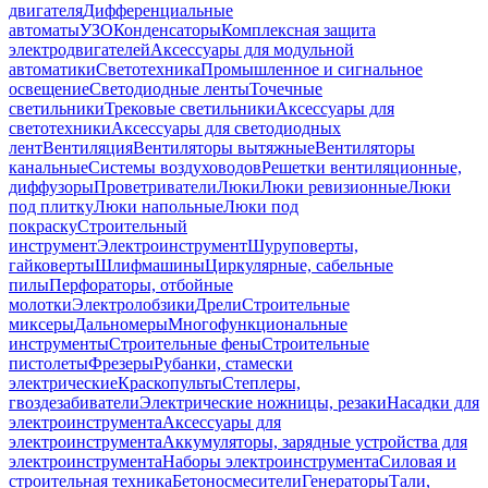
двигателя
Дифференциальные
автоматы
УЗО
Конденсаторы
Комплексная защита
электродвигателей
Аксессуары для модульной
автоматики
Светотехника
Промышленное и сигнальное
освещение
Светодиодные ленты
Точечные
светильники
Трековые светильники
Аксессуары для
светотехники
Аксессуары для светодиодных
лент
Вентиляция
Вентиляторы вытяжные
Вентиляторы
канальные
Системы воздуховодов
Решетки вентиляционные,
диффузоры
Проветриватели
Люки
Люки ревизионные
Люки
под плитку
Люки напольные
Люки под
покраску
Строительный
инструмент
Электроинструмент
Шуруповерты,
гайковерты
Шлифмашины
Циркулярные, сабельные
пилы
Перфораторы, отбойные
молотки
Электролобзики
Дрели
Строительные
миксеры
Дальномеры
Многофункциональные
инструменты
Строительные фены
Строительные
пистолеты
Фрезеры
Рубанки, стамески
электрические
Краскопульты
Степлеры,
гвоздезабиватели
Электрические ножницы, резаки
Насадки для
электроинструмента
Аксессуары для
электроинструмента
Аккумуляторы, зарядные устройства для
электроинструмента
Наборы электроинструмента
Силовая и
строительная техника
Бетоносмесители
Генераторы
Тали,