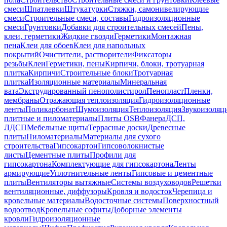
смеси
Шпатлевки
Штукатурки
Стяжки, самонивелирующие
смеси
Строительные смеси, составы
Гидроизоляционные
смеси
Грунтовки
Добавки для строительных смесей
Пены,
клеи, герметики
Жидкие гвозди
Герметики
Монтажная
пена
Клеи для обоев
Клеи для напольных
покрытий
Очистители, растворители
Фиксаторы
резьбы
Клеи
Герметики, пены
Кирпичи, блоки, тротуарная
плитка
Кирпичи
Строительные блоки
Тротуарная
плитка
Изоляционные материалы
Минеральная
вата
Экструдированный пенополистирол
Пенопласт
Пленки,
мембраны
Отражающая теплоизоляция
Гидроизоляционные
ленты
Поликарбонат
Шумоизоляция
Теплоизоляция
Звукоизоляц
плитные и пиломатериалы
Плиты OSB
Фанера
ДСП,
ЛДСП
Мебельные щиты
Террасные доски
Древесные
плиты
Пиломатериалы
Материалы для сухого
строительства
Гипсокартон
Гипсоволокнистые
листы
Цементные плиты
Профили для
гипсокартона
Комплектующие для гипсокартона
Ленты
армирующие
Уплотнительные ленты
Гипсовые и цементные
плиты
Вентиляторы вытяжные
Системы воздуховодов
Решетки
вентиляционные, диффузоры
Кровля и водосток
Черепица и
кровельные материалы
Водосточные системы
Поверхностный
водоотвод
Кровельные софиты
Доборные элементы
кровли
Гидроизоляционные