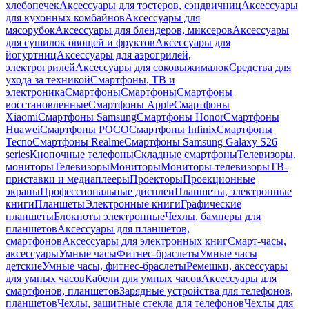
хлебопечек
Аксессуары для тостеров, сэндвичниц
Аксессуары
для кухонных комбайнов
Аксессуары для
мясорубок
Аксессуары для блендеров, миксеров
Аксессуары
для сушилок овощей и фруктов
Аксессуары для
йогуртниц
Аксессуары для аэрогрилей,
электрогрилей
Аксессуары для соковыжималок
Средства для
ухода за техникой
Смартфоны, ТВ и
электроника
Смартфоны
Смартфоны
Смартфоны
восстановленные
Смартфоны Apple
Смартфоны
Xiaomi
Смартфоны Samsung
Смартфоны Honor
Смартфоны
Huawei
Смартфоны POCO
Смартфоны Infinix
Смартфоны
Tecno
Смартфоны Realme
Смартфоны Samsung Galaxy S26
series
Кнопочные телефоны
Складные смартфоны
Телевизоры,
мониторы
Телевизоры
Мониторы
Мониторы-телевизоры
ТВ-
приставки и медиаплееры
Проекторы
Проекционные
экраны
Профессиональные дисплеи
Планшеты, электронные
книги
Планшеты
Электронные книги
Графические
планшеты
Блокноты электронные
Чехлы, бамперы для
планшетов
Аксессуары для планшетов,
смартфонов
Аксессуары для электронных книг
Смарт-часы,
аксессуары
Умные часы
Фитнес-браслеты
Умные часы
детские
Умные часы, фитнес-браслеты
Ремешки, аксессуары
для умных часов
Кабели для умных часов
Аксессуары для
смартфонов, планшетов
Зарядные устройства для телефонов,
планшетов
Чехлы, защитные стекла для телефонов
Чехлы для