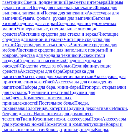
газетницы
Свечи, подсвечники
Предметы интерьера
Ширмы
декоративные
Посуда для выпечки, запекания
Формы для
выпечки, запекания
Посуда для запекания
Аксессуары для
выпечки
Бумага, фольга, рукава для выпечки
Бытовая
химия
Средства для стирки
Средства для посудомоечных
машин
Универсальные, специальные чистящие
средства
Чистящие средства для стекол и зеркал
Чистящие
средства для ванной и туалета
Чистящие средства для
кухни
Средства для мытья посуды
Чистящие средства для
мебели
Чистящие средства для напольных покрытий и
ковров
Средства для ухода за техникой
Освежители
воздуха
Средства от насекомых
Средства ухода за
одеждой
Средства ухода за обувью
Дезинфицирующие
средства
Аксессуары для бара
Сервировка для
напитков
Аксессуары для хранения напитков
Аксессуары для
приготовления коктейлей
Аксессуары для охлаждения
напитков
Наборы для бара, мини-бары
Штопоры, открывалки
для бутылок
Домашний текстиль
Подушки для
сна
Одеяла
Комплекты постельных
принадлежностей
Постельное белье
Пледы,
покрывала
Полотенца
Скатерти
Подушки декоративные
Маски,
беруши для сна
Наполнители для домашнего
текстиля
Ткани
Кухонные ножи, аксессуары
Ножи
Аксессуары
для кухонных ножей
Ножеточки и комплектующие
Ковры и
напольные покрытия
Ковры, циновки, шкуры
Ковры,