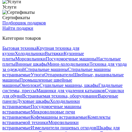
Услуги
Сертификаты
Подборщик подарков
Найти подарки
Категории товаров
Бытовая техника
Крупная техника для
кухни
Холодильники
Вытяжки
Кухонные
плиты
Морозильники
Посудомоечные машины
Настольные
плиты
Винные шкафы
Мини-холодильники
Техника для ухода
за одеждой
Стиральные машины
Стиральные машины
встраиваемые
Утюги
Отпариватели
Швейные, вышивальные
машины
Промышленные швейные
машины
Оверлоки
Сушильные машины, шкафы
Гладильные
системы, прессы
Машинки для удаления катышков
Сушилки
для обуви
Встраиваемая техника, оборудование
Варочные
панели
Духовые шкафы
Холодильники
встраиваемые
Посудомоечные машины
встраиваемые
Микроволновые печи
встраиваемые
Кофемашины встраиваемые
Комплекты
встраиваемой техники
Морозильники
встраиваемые
Измельчители пищевых отходов
Шкафы для