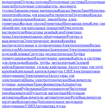
радиаторов
Отделка потолка
Потолочные системы
Потолочные
панели
Потолочные плиты
Багеты, молдинги,
уголки
Лакокрасочные материалы
Краски
Эмали
Лаки
Морилки,
пропитки
Колеры для краски
Растворители
Грунтовки
Краски,
эмали аэрозольные
Краски, эмали
Пены, клеи,
герметики
Жидкие гвозди
Герметики
Монтажная пена
Клеи для
обоев
Клеи для напольных покрытий
Очистители,
растворители
Фиксаторы резьбы
Клеи
Герметики,
пены
Электромонтажное оборудование
Розетки и
выключатели
Электрические звонки
Коробки
распределительные и подрозетники
Электропатроны
Вилки,
штепсели
Молниеприемники
Заземление
Электромонтажные
изделия
Клеммы
Средства диэлектрические
Трубки
термоусаживаемые
Изолирующие зажимы
Кабель и системы
для прокладки
Короба, трубы, металлорукав
Силовой
кабель
Наконечники, гильзы кабельные
Аксессуары для труб,
коробов
Кабельный крепеж
Арматура СИП
Электрощитовое
оборудование
Электрощиты
Аксессуары для
электрощита
Шины электротехнические
Выключатели
путевые, концевые
Трансформаторы
Аппаратура
управления
Рубильники
Предохранители
Частотные
преобразователи
Пускатели магнитные
Модульная
автоматика
Выключатели автоматические
Реле
Выключатели
нагрузки
Контакторы
Дополнительное модульное
оборудование
УЗИП
Автоматика пуска