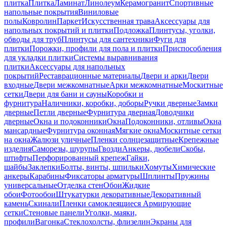
плитка
Плитка
Ламинат
Линолеум
Керамогранит
Спортивные
напольные покрытия
Виниловые
полы
Ковролин
Паркет
Искусственная трава
Аксессуары для
напольных покрытий и плитки
Подложка
Плинтусы, уголки,
обводы для труб
Плинтусы для сантехники
Фуги для
плитки
Порожки, профили для пола и плитки
Приспособления
для укладки плитки
Системы выравнивания
плитки
Аксессуары для напольных
покрытий
Реставрационные материалы
Двери и арки
Двери
входные
Двери межкомнатные
Арки межкомнатные
Москитные
сетки
Двери для бани и сауны
Коробки и
фурнитура
Наличники, коробки, доборы
Ручки дверные
Замки
дверные
Петли дверные
Фурнитура дверная
Доводчики
дверные
Окна и подоконники
Окна
Подоконники, отливы
Окна
мансардные
Фурнитура оконная
Мягкие окна
Москитные сетки
на окна
Жалюзи уличные
Пленки солнцезащитные
Крепежные
изделия
Саморезы, шурупы
Гвозди
Анкеры, дюбели
Скобы,
штифты
Перфорированный крепеж
Гайки,
шайбы
Заклепки
Болты, винты, шпильки
Хомуты
Химические
анкеры
Карабины
Фиксаторы арматуры
Шплинты
Пружины
универсальные
Отделка стен
Обои
Жидкие
обои
Фотообои
Штукатурки декоративные
Декоративный
камень
Скинали
Пленки самоклеящиеся
Армирующие
сетки
Стеновые панели
Уголки, маяки,
профили
Вагонка
Стеклохолсты, флизелин
Экраны для