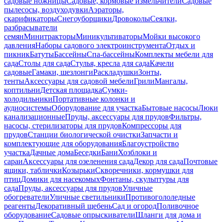
садовые ножницы
Садовые, кормовые измельчители
Садовые
пылесосы, воздуходувки
Аэраторы,
скарификаторы
Снегоуборщики
Дровоколы
Сеялки,
разбрасыватели
семян
Минитракторы
Миникультиваторы
Мойки высокого
давления
Наборы садового электроинструмента
Отдых и
пикник
Батуты
Бассейны
Спа-бассейны
Комплекты мебели для
сада
Столы для сада
Стулья, кресла для сада
Качели
садовые
Гамаки, шезлонги
Раскладушки
Зонты,
тенты
Аксессуары для садовой мебели
Грили
Мангалы,
коптильни
Детская площадка
Сумки-
холодильники
Портативные колонки и
аудиосистемы
Оборудование для участка
Бытовые насосы
Люки
канализационные
Пруды, аксессуары для прудов
Фильтры,
насосы, стерилизаторы для прудов
Компрессоры для
прудов
Станции биологической очистки
Запчасти и
комплектующие для оборудования
Благоустройство
участка
Дачные дома
Беседки
Бани
Хозблоки и
сараи
Аксессуары для озеленения сада
Декор для сада
Почтовые
ящики, таблички
Козырьки
Скворечники, кормушки для
птиц
Домики для насекомых
Фонтаны, скульптуры для
сада
Пруды, аксессуары для прудов
Уличные
обогреватели
Уличные светильники
Противогололедные
реагенты
Декоративный щебень
Сад и огород
Поливочное
оборудование
Садовые опрыскиватели
Шланги для дома и