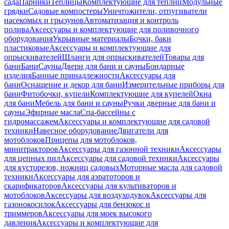
сада
Парники
Теплицы
Комплектующие для теплиц
Модульные
грядки
Садовые компостеры
Уничтожители, отпугиватели
насекомых и грызунов
Автоматизация и контроль
полива
Аксессуары и комплектующие для поливочного
оборудования
Укрывные материалы
Бочки, баки
пластиковые
Аксессуары и комплектующие для
опрыскивателей
Шланги для опрыскивателей
Товары для
бани
Бани
Сауны
Двери для бани и сауны
Бондарные
изделия
Банные принадлежности
Аксессуары для
бани
Оснащение и декор для бани
Измерительные приборы для
бани
Фитобочки, купели
Комплектующие для купелей
Окна
для бани
Мебель для бани и сауны
Ручки дверные для бани и
сауны
Эфирные масла
Спа-бассейны с
гидромассажем
Аксессуары и комплектующие для садовой
техники
Навесное оборудование
Двигатели для
мотоблоков
Прицепы для мотоблоков,
минитракторов
Аксессуары для газонной техники
Аксессуары
для цепных пил
Аксессуары для садовой техники
Аксессуары
для кусторезов, ножниц садовых
Моторные масла для садовой
техники
Аксессуары для аэратоторов и
скарификаторов
Аксессуары для культиваторов и
мотоблоков
Аксессуары для воздуходувок
Аксессуары для
газонокосилок
Аксессуары для бензокос и
триммеров
Аксессуары для моек высокого
давления
Аксессуары и комплектующие для