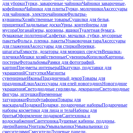
для уборки
Турки, заварочные чайники
Чайники заварочные,
кофейники
Чайники для плиты
Турки, молочники
Аксессуары
для чайников, электрочайников
Фильтры-
кувшины
Хозяйственные товары
Сушилки для белья,
прищепки
Гладильные доски
Урны, контейнеры для
мусора
Органайзеры, корзины, ящики
Туалетная бумага,
бумажные полотенца
Салфетки, мочалки, губки, мусорные
пакеты
Фольга, пленка, пакеты
Упаковочная тара
Аксессуары
для глажения
Аксессуары для стирки
Веревки,
шпагаты
Емкости, дозаторы для моющих средств
Вешалки-
плечики
Мешки хозяйственные
Сувениры
Копилки
Картины,
постеры
Фотоальбомы
Рамки для фотографий,
картин
Предметы интерьера
Шкатулки, подставки для
украшений
Статуэтки
Магниты
сувенирные
Иконы
Праздничный декор
Товары для
праздника
Елки
Аксессуары для елей новогодних
Новогодние
украшения
Светодиодные гирлянды, декорации
Светодиодные
фигуры, игрушки
Временные
татуировки
Фотобутафория
Товары для
маскарада
Подарки
Подарки, подарочные наборы
Подарочные
наборы косметики для лица и тела
Наборы для
бритья
Оформление подарков
Сантехника и
водоснабжение
Сантехника
Душевые кабины, поддоны,
двери
Ванны
Унитазы
Умывальники
Умывальники со
смесителями
Смесители
Душевые панели,