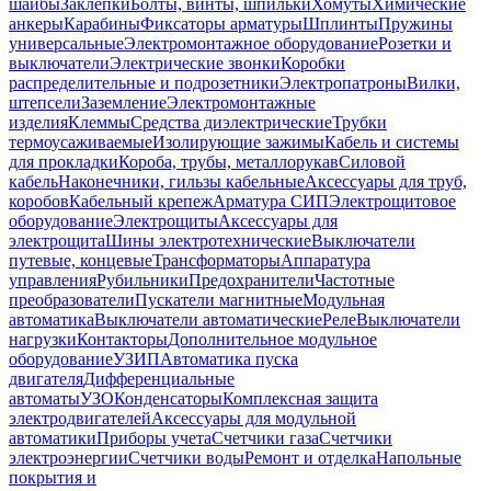
шайбы
Заклепки
Болты, винты, шпильки
Хомуты
Химические
анкеры
Карабины
Фиксаторы арматуры
Шплинты
Пружины
универсальные
Электромонтажное оборудование
Розетки и
выключатели
Электрические звонки
Коробки
распределительные и подрозетники
Электропатроны
Вилки,
штепсели
Заземление
Электромонтажные
изделия
Клеммы
Средства диэлектрические
Трубки
термоусаживаемые
Изолирующие зажимы
Кабель и системы
для прокладки
Короба, трубы, металлорукав
Силовой
кабель
Наконечники, гильзы кабельные
Аксессуары для труб,
коробов
Кабельный крепеж
Арматура СИП
Электрощитовое
оборудование
Электрощиты
Аксессуары для
электрощита
Шины электротехнические
Выключатели
путевые, концевые
Трансформаторы
Аппаратура
управления
Рубильники
Предохранители
Частотные
преобразователи
Пускатели магнитные
Модульная
автоматика
Выключатели автоматические
Реле
Выключатели
нагрузки
Контакторы
Дополнительное модульное
оборудование
УЗИП
Автоматика пуска
двигателя
Дифференциальные
автоматы
УЗО
Конденсаторы
Комплексная защита
электродвигателей
Аксессуары для модульной
автоматики
Приборы учета
Счетчики газа
Счетчики
электроэнергии
Счетчики воды
Ремонт и отделка
Напольные
покрытия и