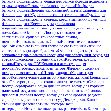
балкона, лоджии
Кресла-мешки для балкона
Кресла подвесные,
стулья садовые
Столы для балкона, лоджии
Шкафы для
балкона, лоджии
Дверцы жалюзийные
Системы хранения для
балкона, лоджии
Журнальные столы, столы-книги
Тумбы для
балкона, лоджии
Кресла-качалки, кресла-маятники
Стулья для
балкона, лоджии
Кресла, пуфы для балкона,
лоджии
Компактные столы для балкона, лоджии
Товары для
дома, бакалея
Освещение
Люстры, потолочные
светильники
Торшеры
Прикроватные лампы,
ночники
Настольные лампы
Споты
Настенные светильники,
бра
Точечные светильники
Трековые светильники
Уличные
светильники, фонари, бра
Лампы
Освещение для картин,
зеркал
Кольцевые лампы
Аксессуары для освещения
Посуда для
готовки
Сковороды, сотейники, воки
Кастрюли, ковши,
казаны
Посуда для СВЧ
Крышки и аксессуары для
посуды
Гастроемкости
Жалюзи, шторы
Жалюзи, рулонные
шторы, римские шторы
Шторы, гардины
Карнизы для
штор
Комплектующие для штор, карнизов, жалюзи
Пленки для
окон
Электроприводные солнцезащитные системы
Столовая
посуда, сервировка
Посуда для напитков
Посуда для горячих
напитков
Посуда для подачи и хранения напитков
Столовые
приборы
Столовая посуда
Посуда для сервировки
Предметы
сервировки
Детская столовая посуда
Декор
Зеркала
Кашпо,
стойки для цветов
Картины, постеры
Часы
интерьерные
Искусственные цветы, растения
Вазы
Ключницы,