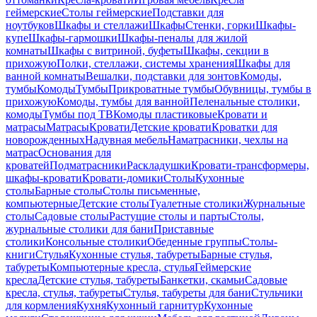
геймерские
Столы геймерские
Подставки для
ноутбуков
Шкафы и стеллажи
Шкафы
Стенки, горки
Шкафы-
купе
Шкафы-гармошки
Шкафы-пеналы для жилой
комнаты
Шкафы с витриной, буфеты
Шкафы, секции в
прихожую
Полки, стеллажи, системы хранения
Шкафы для
ванной комнаты
Вешалки, подставки для зонтов
Комоды,
тумбы
Комоды
Тумбы
Прикроватные тумбы
Обувницы, тумбы в
прихожую
Комоды, тумбы для ванной
Пеленальные столики,
комоды
Тумбы под ТВ
Комоды пластиковые
Кровати и
матрасы
Матрасы
Кровати
Детские кровати
Кроватки для
новорожденных
Надувная мебель
Наматрасники, чехлы на
матрас
Основания для
кроватей
Подматрасники
Раскладушки
Кровати-трансформеры,
шкафы-кровати
Кровати-домики
Столы
Кухонные
столы
Барные столы
Столы письменные,
компьютерные
Детские столы
Туалетные столики
Журнальные
столы
Садовые столы
Растущие столы и парты
Столы,
журнальные столики для бани
Приставные
столики
Консольные столики
Обеденные группы
Столы-
книги
Стулья
Кухонные стулья, табуреты
Барные стулья,
табуреты
Компьютерные кресла, стулья
Геймерские
кресла
Детские стулья, табуреты
Банкетки, скамьи
Садовые
кресла, стулья, табуреты
Стулья, табуреты для бани
Стульчики
для кормления
Кухня
Кухонный гарнитур
Кухонные