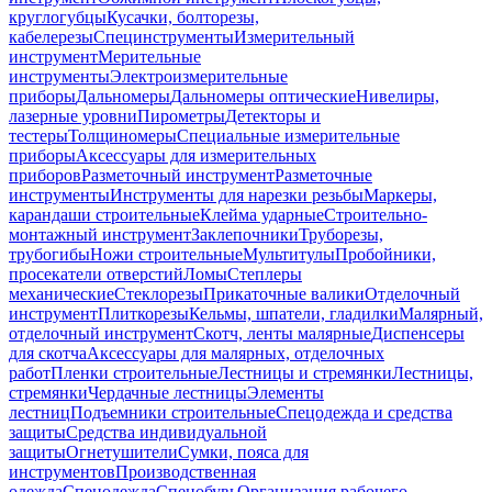
круглогубцы
Кусачки, болторезы,
кабелерезы
Специнструменты
Измерительный
инструмент
Мерительные
инструменты
Электроизмерительные
приборы
Дальномеры
Дальномеры оптические
Нивелиры,
лазерные уровни
Пирометры
Детекторы и
тестеры
Толщиномеры
Специальные измерительные
приборы
Аксессуары для измерительных
приборов
Разметочный инструмент
Разметочные
инструменты
Инструменты для нарезки резьбы
Маркеры,
карандаши строительные
Клейма ударные
Строительно-
монтажный инструмент
Заклепочники
Труборезы,
трубогибы
Ножи строительные
Мультитулы
Пробойники,
просекатели отверстий
Ломы
Степлеры
механические
Стеклорезы
Прикаточные валики
Отделочный
инструмент
Плиткорезы
Кельмы, шпатели, гладилки
Малярный,
отделочный инструмент
Скотч, ленты малярные
Диспенсеры
для скотча
Аксессуары для малярных, отделочных
работ
Пленки строительные
Лестницы и стремянки
Лестницы,
стремянки
Чердачные лестницы
Элементы
лестниц
Подъемники строительные
Спецодежда и средства
защиты
Средства индивидуальной
защиты
Огнетушители
Сумки, пояса для
инструментов
Производственная
одежда
Спецодежда
Спецобувь
Организация рабочего