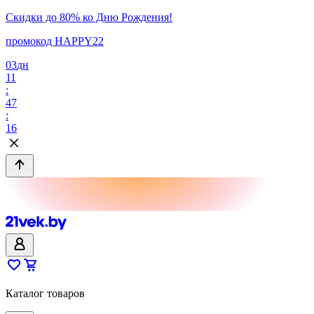
Скидки до 80% ко Дню Рождения!
промокод HAPPY22
03
дн
11
:
47
:
16
Каталог товаров