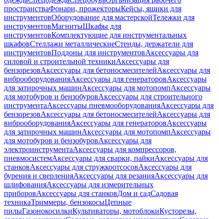
пространства
Фонари, прожекторы
Кейсы, ящики для
инструментов
Оборудование для мастерской
Тележки для
инструментов
Магниты
Шкафы для
инструментов
Комплектующие для инструментальных
шкафов
Стеллажи металлические
Стенды, держатели для
инструментов
Поддоны для инструментов
Аксессуары для
силовой и строительной техники
Аксессуары для
бензорезов
Аксессуары для бетоносмесителей
Аксессуары для
виброоборудования
Аксессуары для генераторов
Аксессуары
для затирочных машин
Аксессуары для мотопомп
Аксессуары
для мотобуров и бензобуров
Аксессуары для строительного
инструмента
Аксессуары пневмооборудования
Аксессуары для
бензорезов
Аксессуары для бетоносмесителей
Аксессуары для
виброоборудования
Аксессуары для генераторов
Аксессуары
для затирочных машин
Аксессуары для мотопомп
Аксессуары
для мотобуров и бензобуров
Аксессуары для
электроинструмента
Аксессуары для компрессоров,
пневмосистем
Аксессуары для сварки, пайки
Аксессуары для
станков
Аксессуары для стружкоотсосов
Аксессуары для
бурения и сверления
Аксессуары для резания
Аксессуары для
шлифования
Аксессуары для измерительных
приборов
Аксессуары для станков
Дом и сад
Садовая
техника
Триммеры, бензокосы
Цепные
пилы
Газонокосилки
Культиваторы, мотоблоки
Кусторезы,