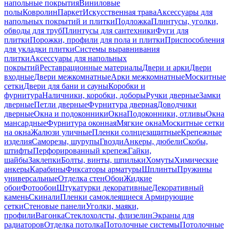
напольные покрытия
Виниловые
полы
Ковролин
Паркет
Искусственная трава
Аксессуары для
напольных покрытий и плитки
Подложка
Плинтусы, уголки,
обводы для труб
Плинтусы для сантехники
Фуги для
плитки
Порожки, профили для пола и плитки
Приспособления
для укладки плитки
Системы выравнивания
плитки
Аксессуары для напольных
покрытий
Реставрационные материалы
Двери и арки
Двери
входные
Двери межкомнатные
Арки межкомнатные
Москитные
сетки
Двери для бани и сауны
Коробки и
фурнитура
Наличники, коробки, доборы
Ручки дверные
Замки
дверные
Петли дверные
Фурнитура дверная
Доводчики
дверные
Окна и подоконники
Окна
Подоконники, отливы
Окна
мансардные
Фурнитура оконная
Мягкие окна
Москитные сетки
на окна
Жалюзи уличные
Пленки солнцезащитные
Крепежные
изделия
Саморезы, шурупы
Гвозди
Анкеры, дюбели
Скобы,
штифты
Перфорированный крепеж
Гайки,
шайбы
Заклепки
Болты, винты, шпильки
Хомуты
Химические
анкеры
Карабины
Фиксаторы арматуры
Шплинты
Пружины
универсальные
Отделка стен
Обои
Жидкие
обои
Фотообои
Штукатурки декоративные
Декоративный
камень
Скинали
Пленки самоклеящиеся
Армирующие
сетки
Стеновые панели
Уголки, маяки,
профили
Вагонка
Стеклохолсты, флизелин
Экраны для
радиаторов
Отделка потолка
Потолочные системы
Потолочные