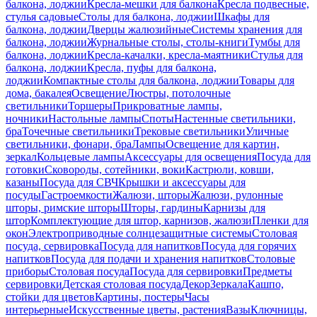
балкона, лоджии
Кресла-мешки для балкона
Кресла подвесные,
стулья садовые
Столы для балкона, лоджии
Шкафы для
балкона, лоджии
Дверцы жалюзийные
Системы хранения для
балкона, лоджии
Журнальные столы, столы-книги
Тумбы для
балкона, лоджии
Кресла-качалки, кресла-маятники
Стулья для
балкона, лоджии
Кресла, пуфы для балкона,
лоджии
Компактные столы для балкона, лоджии
Товары для
дома, бакалея
Освещение
Люстры, потолочные
светильники
Торшеры
Прикроватные лампы,
ночники
Настольные лампы
Споты
Настенные светильники,
бра
Точечные светильники
Трековые светильники
Уличные
светильники, фонари, бра
Лампы
Освещение для картин,
зеркал
Кольцевые лампы
Аксессуары для освещения
Посуда для
готовки
Сковороды, сотейники, воки
Кастрюли, ковши,
казаны
Посуда для СВЧ
Крышки и аксессуары для
посуды
Гастроемкости
Жалюзи, шторы
Жалюзи, рулонные
шторы, римские шторы
Шторы, гардины
Карнизы для
штор
Комплектующие для штор, карнизов, жалюзи
Пленки для
окон
Электроприводные солнцезащитные системы
Столовая
посуда, сервировка
Посуда для напитков
Посуда для горячих
напитков
Посуда для подачи и хранения напитков
Столовые
приборы
Столовая посуда
Посуда для сервировки
Предметы
сервировки
Детская столовая посуда
Декор
Зеркала
Кашпо,
стойки для цветов
Картины, постеры
Часы
интерьерные
Искусственные цветы, растения
Вазы
Ключницы,