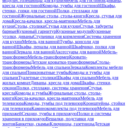
модули
Столешницы для кухни
Мебель для гостиной
Диваны,
кресла для гостиной
Комоды, тумбы для гостиной
Шкафы,
стенки, горки для гостиной
Полки, стеллажи для
гостиной
Журнальные столы, столы-книги
Кресла, стулья для
дома
Кресла-качалки, кресла-маятники
Мебель для
кухни
Столы, столики
Стулья для кухни
Стулья, табуреты
барные
Кухонный гарнитур
Кухонные модули
Кухонные
уголки, диваны
Стульчики для кормления
Системы хранения
для кухни
Мебель для ванной
Тумбы, консоли для
ванной
Шкафы, пеналы для ванной
Шкафчики, полки для
ванной
Зеркала для ванной
Аксессуары для ванной
Мебель-
трансформер
Мебель-трансформер
Кровати-
трансформеры
Детские кроватки-трансформеры
Столы-
трансформеры
Мебель для спальни
Зеркала
Комплекты мебели
для спальни
Прикроватные тумбы
Комоды и тумбы для
спальни
Туалетные столики
Шкафы для спальни
Мебель для
жилых комнат
Диваны, кресла для дома
Шкафы, стенки,
секции
Полки, стеллажи, системы хранения
Стулья,
кресла
Комоды и тумбы
Журнальные столы, столы-
книги
Кресла-качалки, кресла-маятники
Мебель для
телевизора
Комоды, тумбы под телевизор
Кронштейны, стойки
для телевизора
Каминокомплекты под телевизор
Мебель для
прихожей
Секции, тумбы в прихожую
Полки и системы
хранения в прихожую
Вешалки, подставки для
зонтов
Банкетки, скамьи
Ключницы, газетницы
Детская