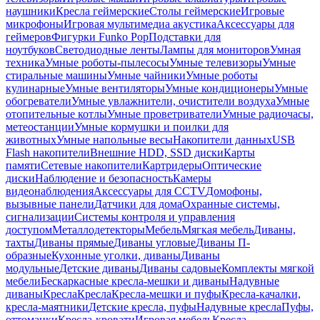
наушники
Кресла геймерские
Столы геймерские
Игровые
микрофоны
Игровая мультимедиа акустика
Аксессуары для
геймеров
Фигурки Funko Pop
Подставки для
ноутбуков
Светодиодные ленты
Лампы для мониторов
Умная
техника
Умные роботы-пылесосы
Умные телевизоры
Умные
стиральные машины
Умные чайники
Умные роботы
кулинарные
Умные вентиляторы
Умные кондиционеры
Умные
обогреватели
Умные увлажнители, очистители воздуха
Умные
отопительные котлы
Умные проветриватели
Умные радиочасы,
метеостанции
Умные кормушки и поилки для
животных
Умные напольные весы
Накопители данных
USB
Flash накопители
Внешние HDD, SSD диски
Карты
памяти
Сетевые накопители
Картридеры
Оптические
диски
Наблюдение и безопасность
Камеры
видеонаблюдения
Аксессуары для CCTV
Домофоны,
вызывные панели
Датчики для дома
Охранные системы,
сигнализации
Системы контроля и управления
доступом
Металлодетекторы
Мебель
Мягкая мебель
Диваны,
тахты
Диваны прямые
Диваны угловые
Диваны П-
образные
Кухонные уголки, диваны
Диваны
модульные
Детские диваны
Диваны садовые
Комплекты мягкой
мебели
Бескаркасные кресла-мешки и диваны
Надувные
диваны
Кресла
Кресла
Кресла-мешки и пуфы
Кресла-качалки,
кресла-маятники
Детские кресла, пуфы
Надувные кресла
Пуфы,
оттоманки
Кресла-кровати
Игровая мебель
Кресла