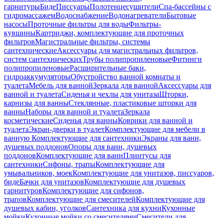
гарнитуры
Биде
Писсуары
Полотенцесушители
Спа-бассейны с
гидромассажем
Водоснабжение
Водонагреватели
Бытовые
насосы
Проточные фильтры для воды
Фильтры-
кувшины
Картриджи, комплектующие для проточных
фильтров
Магистральные фильтры, системы
сантехнические
Аксессуары для магистральных фильтров,
систем сантехнических
Трубы полипропиленовые
Фитинги
полипропиленовые
Расширительные баки,
гидроаккумуляторы
Обустройство ванной комнаты и
туалета
Мебель для ванной
Зеркала для ванной
Аксессуары для
ванной и туалета
Сиденья и чехлы для унитаза
Шторки,
карнизы для ванны
Стеклянные, пластиковые шторки для
ванны
Наборы для ванной и туалета
Зеркала
косметические
Сиденья для ванны
Коврики для ванной и
туалета
Экран-дверки в туалет
Комплектующие для мебели в
ванную
Комплектующие для сантехники
Экраны для ванн,
душевых поддонов
Опоры для ванн, душевых
поддонов
Комплектующие для ванн
Плинтусы для
сантехники
Сифоны, трапы
Комплектующие для
умывальников, моек
Комплектующие для унитазов, писсуаров,
биде
Бачки для унитазов
Комплектующие для душевых
гарнитуров
Комплектующие для сифонов,
трапов
Комплектующие для смесителей
Комплектующие для
душевых кабин, уголков
Сантехника для кухни
Кухонные
мойки
Кухонные мойки со смесителями
Смесители для