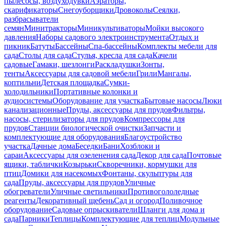
пылесосы, воздуходувки
Аэраторы,
скарификаторы
Снегоуборщики
Дровоколы
Сеялки,
разбрасыватели
семян
Минитракторы
Миникультиваторы
Мойки высокого
давления
Наборы садового электроинструмента
Отдых и
пикник
Батуты
Бассейны
Спа-бассейны
Комплекты мебели для
сада
Столы для сада
Стулья, кресла для сада
Качели
садовые
Гамаки, шезлонги
Раскладушки
Зонты,
тенты
Аксессуары для садовой мебели
Грили
Мангалы,
коптильни
Детская площадка
Сумки-
холодильники
Портативные колонки и
аудиосистемы
Оборудование для участка
Бытовые насосы
Люки
канализационные
Пруды, аксессуары для прудов
Фильтры,
насосы, стерилизаторы для прудов
Компрессоры для
прудов
Станции биологической очистки
Запчасти и
комплектующие для оборудования
Благоустройство
участка
Дачные дома
Беседки
Бани
Хозблоки и
сараи
Аксессуары для озеленения сада
Декор для сада
Почтовые
ящики, таблички
Козырьки
Скворечники, кормушки для
птиц
Домики для насекомых
Фонтаны, скульптуры для
сада
Пруды, аксессуары для прудов
Уличные
обогреватели
Уличные светильники
Противогололедные
реагенты
Декоративный щебень
Сад и огород
Поливочное
оборудование
Садовые опрыскиватели
Шланги для дома и
сада
Парники
Теплицы
Комплектующие для теплиц
Модульные