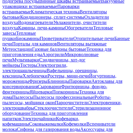
подогрева посуды
Винные шкафы встраиваемые
Вакуумные
упаковщики встраиваемые
Пароварки
встраиваемые
Климатическая техника
Вентиляторы
бытовые
Кондиционеры, сплит-системы
Охладители
воздуха
Водонагреватели
Увлажнители, очистители
воздуха
Камины, печи-камины
Обогреватели
Тепловые
завесы
Тепловые
пушки
Биокамины
Проветриватели
Отопительные печи
Банные
печи
Порталы для каминов
Вентиляторы вытяжные
Метеостанции
Газовые баллоны бытовые
Техника для
приготовления еды
Аэрогрили
Микроволновые
печи
Мультиварки
Сэндвичницы, хот-дог
мейкеры
Тостеры
Электрогрили,
электрошашлычницы
Вафельницы, орешницы,
кексницы
Хлебопечки
Ростеры, мини-печи
Йогуртницы,
мороженицы
Фризеры
Блинницы
Пароварки
Автоклавы для
консервирования
Сыроварни
Фритюрницы, фондю-
фритюрницы
Яйцеварки
Попкорницы
Техника для
дома
Пылесосы
Пылесосы профессиональные
Роботы-
пылесосы, мойщики окон
Пароочистители
Электровеники,
электрошвабры
Стеклоочистители
Стерилизационное
оборудование
Техника для приготовления
напитков
Электрочайники
Кофеварки,
кофемашины
Соковыжималки
Кофемолки
Вспениватели
молока
Сифоны для газирования воды
Аксессуары для