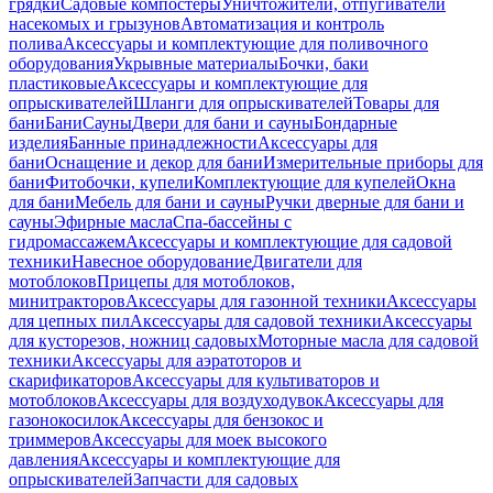
грядки
Садовые компостеры
Уничтожители, отпугиватели
насекомых и грызунов
Автоматизация и контроль
полива
Аксессуары и комплектующие для поливочного
оборудования
Укрывные материалы
Бочки, баки
пластиковые
Аксессуары и комплектующие для
опрыскивателей
Шланги для опрыскивателей
Товары для
бани
Бани
Сауны
Двери для бани и сауны
Бондарные
изделия
Банные принадлежности
Аксессуары для
бани
Оснащение и декор для бани
Измерительные приборы для
бани
Фитобочки, купели
Комплектующие для купелей
Окна
для бани
Мебель для бани и сауны
Ручки дверные для бани и
сауны
Эфирные масла
Спа-бассейны с
гидромассажем
Аксессуары и комплектующие для садовой
техники
Навесное оборудование
Двигатели для
мотоблоков
Прицепы для мотоблоков,
минитракторов
Аксессуары для газонной техники
Аксессуары
для цепных пил
Аксессуары для садовой техники
Аксессуары
для кусторезов, ножниц садовых
Моторные масла для садовой
техники
Аксессуары для аэратоторов и
скарификаторов
Аксессуары для культиваторов и
мотоблоков
Аксессуары для воздуходувок
Аксессуары для
газонокосилок
Аксессуары для бензокос и
триммеров
Аксессуары для моек высокого
давления
Аксессуары и комплектующие для
опрыскивателей
Запчасти для садовых