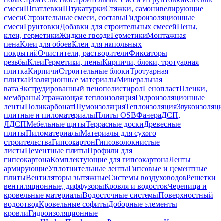
смеси
Шпатлевки
Штукатурки
Стяжки, самонивелирующие
смеси
Строительные смеси, составы
Гидроизоляционные
смеси
Грунтовки
Добавки для строительных смесей
Пены,
клеи, герметики
Жидкие гвозди
Герметики
Монтажная
пена
Клеи для обоев
Клеи для напольных
покрытий
Очистители, растворители
Фиксаторы
резьбы
Клеи
Герметики, пены
Кирпичи, блоки, тротуарная
плитка
Кирпичи
Строительные блоки
Тротуарная
плитка
Изоляционные материалы
Минеральная
вата
Экструдированный пенополистирол
Пенопласт
Пленки,
мембраны
Отражающая теплоизоляция
Гидроизоляционные
ленты
Поликарбонат
Шумоизоляция
Теплоизоляция
Звукоизоляц
плитные и пиломатериалы
Плиты OSB
Фанера
ДСП,
ЛДСП
Мебельные щиты
Террасные доски
Древесные
плиты
Пиломатериалы
Материалы для сухого
строительства
Гипсокартон
Гипсоволокнистые
листы
Цементные плиты
Профили для
гипсокартона
Комплектующие для гипсокартона
Ленты
армирующие
Уплотнительные ленты
Гипсовые и цементные
плиты
Вентиляторы вытяжные
Системы воздуховодов
Решетки
вентиляционные, диффузоры
Кровля и водосток
Черепица и
кровельные материалы
Водосточные системы
Поверхностный
водоотвод
Кровельные софиты
Доборные элементы
кровли
Гидроизоляционные