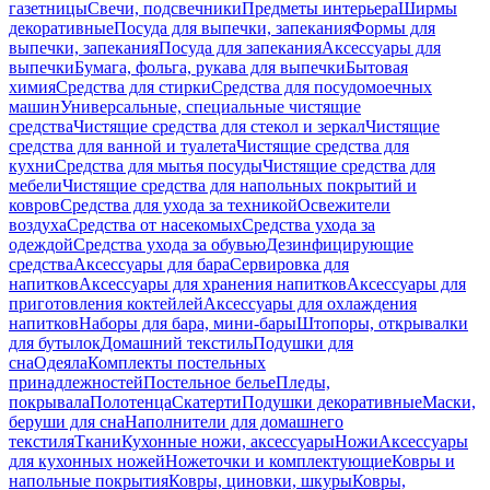
газетницы
Свечи, подсвечники
Предметы интерьера
Ширмы
декоративные
Посуда для выпечки, запекания
Формы для
выпечки, запекания
Посуда для запекания
Аксессуары для
выпечки
Бумага, фольга, рукава для выпечки
Бытовая
химия
Средства для стирки
Средства для посудомоечных
машин
Универсальные, специальные чистящие
средства
Чистящие средства для стекол и зеркал
Чистящие
средства для ванной и туалета
Чистящие средства для
кухни
Средства для мытья посуды
Чистящие средства для
мебели
Чистящие средства для напольных покрытий и
ковров
Средства для ухода за техникой
Освежители
воздуха
Средства от насекомых
Средства ухода за
одеждой
Средства ухода за обувью
Дезинфицирующие
средства
Аксессуары для бара
Сервировка для
напитков
Аксессуары для хранения напитков
Аксессуары для
приготовления коктейлей
Аксессуары для охлаждения
напитков
Наборы для бара, мини-бары
Штопоры, открывалки
для бутылок
Домашний текстиль
Подушки для
сна
Одеяла
Комплекты постельных
принадлежностей
Постельное белье
Пледы,
покрывала
Полотенца
Скатерти
Подушки декоративные
Маски,
беруши для сна
Наполнители для домашнего
текстиля
Ткани
Кухонные ножи, аксессуары
Ножи
Аксессуары
для кухонных ножей
Ножеточки и комплектующие
Ковры и
напольные покрытия
Ковры, циновки, шкуры
Ковры,