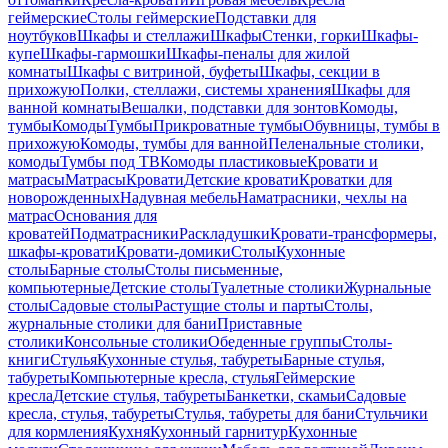
геймерские
Столы геймерские
Подставки для
ноутбуков
Шкафы и стеллажи
Шкафы
Стенки, горки
Шкафы-
купе
Шкафы-гармошки
Шкафы-пеналы для жилой
комнаты
Шкафы с витриной, буфеты
Шкафы, секции в
прихожую
Полки, стеллажи, системы хранения
Шкафы для
ванной комнаты
Вешалки, подставки для зонтов
Комоды,
тумбы
Комоды
Тумбы
Прикроватные тумбы
Обувницы, тумбы в
прихожую
Комоды, тумбы для ванной
Пеленальные столики,
комоды
Тумбы под ТВ
Комоды пластиковые
Кровати и
матрасы
Матрасы
Кровати
Детские кровати
Кроватки для
новорожденных
Надувная мебель
Наматрасники, чехлы на
матрас
Основания для
кроватей
Подматрасники
Раскладушки
Кровати-трансформеры,
шкафы-кровати
Кровати-домики
Столы
Кухонные
столы
Барные столы
Столы письменные,
компьютерные
Детские столы
Туалетные столики
Журнальные
столы
Садовые столы
Растущие столы и парты
Столы,
журнальные столики для бани
Приставные
столики
Консольные столики
Обеденные группы
Столы-
книги
Стулья
Кухонные стулья, табуреты
Барные стулья,
табуреты
Компьютерные кресла, стулья
Геймерские
кресла
Детские стулья, табуреты
Банкетки, скамьи
Садовые
кресла, стулья, табуреты
Стулья, табуреты для бани
Стульчики
для кормления
Кухня
Кухонный гарнитур
Кухонные