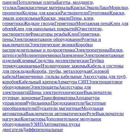
панели
Потолочные плиты
Багеты, молдинги,
уголки
Лакокрасочные материалы
Краски
Эмали
Лаки
Морилки,
пропитки
Колеры для краски
Растворители
Грунтовки
Краски,
эмали аэрозольные
Краски, эмали
Пены, клеи,
герметики
Жидкие гвозди
Герметики
Монтажная пена
Клеи для
обоев
Клеи для напольных покрытий
Очистители,
растворители
Фиксаторы резьбы
Клеи
Герметики,
пены
Электромонтажное оборудование
Розетки и
выключатели
Электрические звонки
Коробки
распределительные и подрозетники
Электропатроны
Вилки,
штепсели
Молниеприемники
Заземление
Электромонтажные
изделия
Клеммы
Средства диэлектрические
Трубки
термоусаживаемые
Изолирующие зажимы
Кабель и системы
для прокладки
Короба, трубы, металлорукав
Силовой
кабель
Наконечники, гильзы кабельные
Аксессуары для труб,
коробов
Кабельный крепеж
Арматура СИП
Электрощитовое
оборудование
Электрощиты
Аксессуары для
электрощита
Шины электротехнические
Выключатели
путевые, концевые
Трансформаторы
Аппаратура
управления
Рубильники
Предохранители
Частотные
преобразователи
Пускатели магнитные
Модульная
автоматика
Выключатели автоматические
Реле
Выключатели
нагрузки
Контакторы
Дополнительное модульное
оборудование
УЗИП
Автоматика пуска
двигателя
Дифференциальные