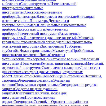
кабелерезы
Специнструменты
Измерительный
инструмент
Мерительные
инструменты
Электроизмерительные
приборы
Дальномеры
Дальномеры оптические
Нивелиры,
лазерные уровни
Пирометры
Детекторы и
тестеры
Толщиномеры
Специальные измерительные
приборы
Аксессуары для измерительных
приборов
Разметочный инструмент
Разметочные
инструменты
Инструменты для нарезки резьбы
Маркеры,
карандаши строительные
Клейма ударные
Строительно-
монтажный инструмент
Заклепочники
Труборезы,
трубогибы
Ножи строительные
Мультитулы
Пробойники,
просекатели отверстий
Ломы
Степлеры
механические
Стеклорезы
Прикаточные валики
Отделочный
инструмент
Плиткорезы
Кельмы, шпатели, гладилки
Малярный,
отделочный инструмент
Скотч, ленты малярные
Диспенсеры
для скотча
Аксессуары для малярных, отделочных
работ
Пленки строительные
Лестницы и стремянки
Лестницы,
стремянки
Чердачные лестницы
Элементы
лестниц
Подъемники строительные
Спецодежда и средства
защиты
Средства индивидуальной
защиты
Огнетушители
Сумки, пояса для
инструментов
Производственная
одежда
Спецодежда
Спецобувь
Организация рабочего
пространства
Фонари, прожекторы
Кейсы, ящики для