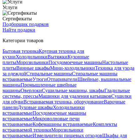
Услуги
Сертификаты
Подборщик подарков
Найти подарки
Категории товаров
Бытовая техника
Крупная техника для
кухни
Холодильники
Вытяжки
Кухонные
плиты
Морозильники
Посудомоечные машины
Настольные
плиты
Винные шкафы
Мини-холодильники
Техника для ухода
за одеждой
Стиральные машины
Стиральные машины
встраиваемые
Утюги
Отпариватели
Швейные, вышивальные
машины
Промышленные швейные
машины
Оверлоки
Сушильные машины, шкафы
Гладильные
системы, прессы
Машинки для удаления катышков
Сушилки
для обуви
Встраиваемая техника, оборудование
Варочные
панели
Духовые шкафы
Холодильники
встраиваемые
Посудомоечные машины
встраиваемые
Микроволновые печи
встраиваемые
Кофемашины встраиваемые
Комплекты
встраиваемой техники
Морозильники
встраиваемые
Измельчители пищевых отходов
Шкафы для