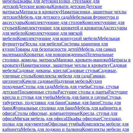
мебель
Шкафы для детской
Полки, стеллажи для
детской
Детские комоды
Кровати детские
Детские
матрасы
Матрасы в кроватку
Наматрасники, защитные чехлы
детские
Мебель для детского сада
Мебельная фурнитура и
аксессуары
Комплектующие для столов
Комплектующие для
стульев
Комплектующие для кроватей и кроваток
Аксессуары
для мебели
Комплектующие для мягкой
мебели
Комплектующие для корпусной мебели
Мебельная
фурнитура
Чехлы для мебели
Системы хранения для
кухни
Товары для безопасности детей
Мебель для самых
маленьких
Кроватки для новорожденных
Пеленальные
столики, комоды, матрасы
Манежи, кровати-манежи
Матрасы в
кроватку
Наматрасники, защитные чехлы в кроватку
Садовая
мебель
Садовые диваны, кресла
Садовые стулья
Садовые,
уличные столы
Комплекты мебели для сада
Гамаки,
шезлонги
Качели садовые
Надувная мебель
Кухни
походные
Столы для сада
Мебель для учебы
Столы, стулья
детские
Письменные столы
Растущие столы и парты
Растущие
кресла и стулья для учебы
Мебель для бани и сауны
Стулья,
табуретки, подставки для бани
Скамьи для бани
Столы для
бани
Журнальные столики для бани
Мебель для кабинета и
офиса
Столы офисные, компьютерные
Кресла, стулья для
офиса
Мягкая мебель для офиса
Шкафы офисные
Стеллажи,
полки для документов
Офисные тумбы
Комплекты мебели для
кабинета
Мебель для лоджии и балкона
Комплекты мебели для