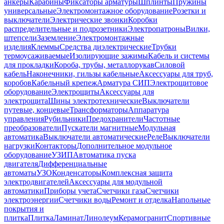
анкеры
Карабины
Фиксаторы арматуры
Шплинты
Пружины
универсальные
Электромонтажное оборудование
Розетки и
выключатели
Электрические звонки
Коробки
распределительные и подрозетники
Электропатроны
Вилки,
штепсели
Заземление
Электромонтажные
изделия
Клеммы
Средства диэлектрические
Трубки
термоусаживаемые
Изолирующие зажимы
Кабель и системы
для прокладки
Короба, трубы, металлорукав
Силовой
кабель
Наконечники, гильзы кабельные
Аксессуары для труб,
коробов
Кабельный крепеж
Арматура СИП
Электрощитовое
оборудование
Электрощиты
Аксессуары для
электрощита
Шины электротехнические
Выключатели
путевые, концевые
Трансформаторы
Аппаратура
управления
Рубильники
Предохранители
Частотные
преобразователи
Пускатели магнитные
Модульная
автоматика
Выключатели автоматические
Реле
Выключатели
нагрузки
Контакторы
Дополнительное модульное
оборудование
УЗИП
Автоматика пуска
двигателя
Дифференциальные
автоматы
УЗО
Конденсаторы
Комплексная защита
электродвигателей
Аксессуары для модульной
автоматики
Приборы учета
Счетчики газа
Счетчики
электроэнергии
Счетчики воды
Ремонт и отделка
Напольные
покрытия и
плитка
Плитка
Ламинат
Линолеум
Керамогранит
Спортивные