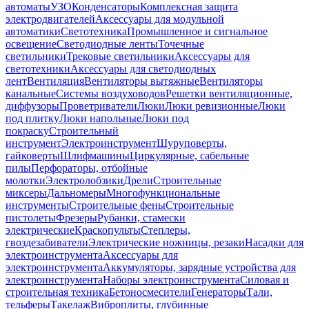
автоматы
УЗО
Конденсаторы
Комплексная защита
электродвигателей
Аксессуары для модульной
автоматики
Светотехника
Промышленное и сигнальное
освещение
Светодиодные ленты
Точечные
светильники
Трековые светильники
Аксессуары для
светотехники
Аксессуары для светодиодных
лент
Вентиляция
Вентиляторы вытяжные
Вентиляторы
канальные
Системы воздуховодов
Решетки вентиляционные,
диффузоры
Проветриватели
Люки
Люки ревизионные
Люки
под плитку
Люки напольные
Люки под
покраску
Строительный
инструмент
Электроинструмент
Шуруповерты,
гайковерты
Шлифмашины
Циркулярные, сабельные
пилы
Перфораторы, отбойные
молотки
Электролобзики
Дрели
Строительные
миксеры
Дальномеры
Многофункциональные
инструменты
Строительные фены
Строительные
пистолеты
Фрезеры
Рубанки, стамески
электрические
Краскопульты
Степлеры,
гвоздезабиватели
Электрические ножницы, резаки
Насадки для
электроинструмента
Аксессуары для
электроинструмента
Аккумуляторы, зарядные устройства для
электроинструмента
Наборы электроинструмента
Силовая и
строительная техника
Бетоносмесители
Генераторы
Тали,
тельферы
Такелаж
Виброплиты, глубинные