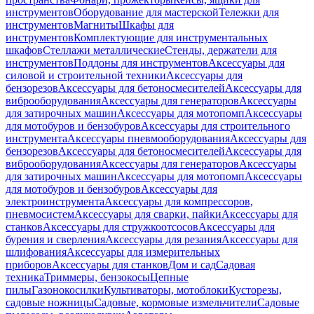
инструментов
Оборудование для мастерской
Тележки для
инструментов
Магниты
Шкафы для
инструментов
Комплектующие для инструментальных
шкафов
Стеллажи металлические
Стенды, держатели для
инструментов
Поддоны для инструментов
Аксессуары для
силовой и строительной техники
Аксессуары для
бензорезов
Аксессуары для бетоносмесителей
Аксессуары для
виброоборудования
Аксессуары для генераторов
Аксессуары
для затирочных машин
Аксессуары для мотопомп
Аксессуары
для мотобуров и бензобуров
Аксессуары для строительного
инструмента
Аксессуары пневмооборудования
Аксессуары для
бензорезов
Аксессуары для бетоносмесителей
Аксессуары для
виброоборудования
Аксессуары для генераторов
Аксессуары
для затирочных машин
Аксессуары для мотопомп
Аксессуары
для мотобуров и бензобуров
Аксессуары для
электроинструмента
Аксессуары для компрессоров,
пневмосистем
Аксессуары для сварки, пайки
Аксессуары для
станков
Аксессуары для стружкоотсосов
Аксессуары для
бурения и сверления
Аксессуары для резания
Аксессуары для
шлифования
Аксессуары для измерительных
приборов
Аксессуары для станков
Дом и сад
Садовая
техника
Триммеры, бензокосы
Цепные
пилы
Газонокосилки
Культиваторы, мотоблоки
Кусторезы,
садовые ножницы
Садовые, кормовые измельчители
Садовые