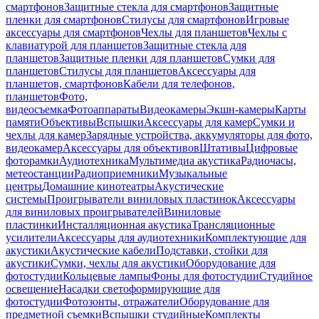
смартфонов
Защитные стекла для смартфонов
Защитные
пленки для смартфонов
Стилусы для смартфонов
Игровые
аксессуары для смартфонов
Чехлы для планшетов
Чехлы с
клавиатурой для планшетов
Защитные стекла для
планшетов
Защитные пленки для планшетов
Сумки для
планшетов
Стилусы для планшетов
Аксессуары для
планшетов, смартфонов
Кабели для телефонов,
планшетов
Фото,
видеосъемка
Фотоаппараты
Видеокамеры
Экшн-камеры
Карты
памяти
Объективы
Вспышки
Аксессуары для камер
Сумки и
чехлы для камер
Зарядные устройства, аккумуляторы для фото,
видеокамер
Аксессуары для объективов
Штативы
Цифровые
фоторамки
Аудиотехника
Мультимедиа акустика
Радиочасы,
метеостанции
Радиоприемники
Музыкальные
центры
Домашние кинотеатры
Акустические
системы
Проигрыватели виниловых пластинок
Аксессуары
для виниловых проигрывателей
Виниловые
пластинки
Инсталляционная акустика
Трансляционные
усилители
Аксессуары для аудиотехники
Комплектующие для
акустики
Акустические кабели
Подставки, стойки для
акустики
Сумки, чехлы для акустики
Оборудование для
фотостудии
Кольцевые лампы
Фоны для фотостудии
Студийное
освещение
Насадки светоформирующие для
фотостудии
Фотозонты, отражатели
Оборудование для
предметной съемки
Вспышки студийные
Комплекты