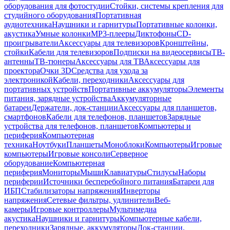
оборудования для фотостудии
Стойки, системы крепления для
студийного оборудования
Портативная
аудиотехника
Наушники и гарнитуры
Портативные колонки,
акустика
Умные колонки
MP3-плееры
Диктофоны
CD-
проигрыватели
Аксессуары для телевизоров
Кронштейны,
стойки
Кабели для телевизоров
Подписки на видеосервисы
ТВ-
антенны
ТВ-тюнеры
Аксессуары для ТВ
Аксессуары для
проектора
Очки 3D
Средства для ухода за
электроникой
Кабели, переходники
Аксессуары для
портативных устройств
Портативные аккумуляторы
Элементы
питания, зарядные устройства
Аккумуляторные
батареи
Держатели, док-станции
Аксессуары для планшетов,
смартфонов
Кабели для телефонов, планшетов
Зарядные
устройства для телефонов, планшетов
Компьютеры и
периферия
Компьютерная
техника
Ноутбуки
Планшеты
Моноблоки
Компьютеры
Игровые
компьютеры
Игровые консоли
Серверное
оборудование
Компьютерная
периферия
Мониторы
Мыши
Клавиатуры
Стилусы
Наборы
периферии
Источники бесперебойного питания
Батареи для
ИБП
Стабилизаторы напряжения
Инверторы
напряжения
Сетевые фильтры, удлинители
Веб-
камеры
Игровые контроллеры
Мультимедиа
акустика
Наушники и гарнитуры
Компьютерные кабели,
переходники
Зарядные, аккумуляторы
Док-станции,