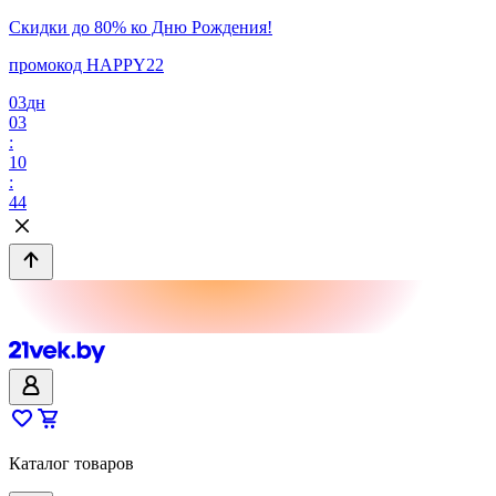
Скидки до 80% ко Дню Рождения!
промокод HAPPY22
03
дн
03
:
10
:
44
Каталог товаров