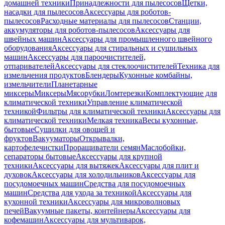
домашней техники
Принадлежности для пылесосов
Щетки,
насадки для пылесосов
Аксессуары для роботов-
пылесосов
Расходные материалы для пылесосов
Станции,
аккумуляторы для роботов-пылесосов
Аксессуары для
швейных машин
Аксессуары для промышленного швейного
оборудования
Аксессуары для стиральных и сушильных
машин
Аксессуары для пароочистителей,
отпаривателей
Аксессуары для стеклоочистителей
Техника для
измельчения продуктов
Блендеры
Кухонные комбайны,
измельчители
Планетарные
миксеры
Миксеры
Мясорубки
Ломтерезки
Комплектующие для
климатической техники
Управление климатической
техникой
Фильтры для климатической техники
Аксессуары для
климатической техники
Мелкая техника
Весы кухонные,
бытовые
Сушилки для овощей и
фруктов
Вакууматоры
Открывалки,
картофелечистки
Проращиватели семян
Маслобойки,
сепараторы бытовые
Аксессуары для крупной
техники
Аксессуары для вытяжек
Аксессуары для плит и
духовок
Аксессуары для холодильников
Аксессуары для
посудомоечных машин
Средства для посудомоечных
машин
Средства для ухода за техникой
Аксессуары для
кухонной техники
Аксессуары для микроволновых
печей
Вакуумные пакеты, контейнеры
Аксессуары для
кофемашин
Аксессуары для мультиварок,