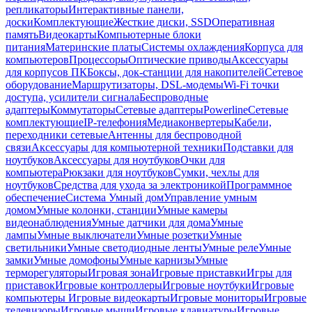
репликаторы
Интерактивные панели,
доски
Комплектующие
Жесткие диски, SSD
Оперативная
память
Видеокарты
Компьютерные блоки
питания
Материнские платы
Системы охлаждения
Корпуса для
компьютеров
Процессоры
Оптические приводы
Аксессуары
для корпусов ПК
Боксы, док-станции для накопителей
Сетевое
оборудование
Маршрутизаторы, DSL-модемы
Wi-Fi точки
доступа, усилители сигнала
Беспроводные
адаптеры
Коммутаторы
Сетевые адаптеры
Powerline
Сетевые
комплектующие
IP-телефония
Медиаконвертеры
Кабели,
переходники сетевые
Антенны для беспроводной
связи
Аксессуары для компьютерной техники
Подставки для
ноутбуков
Аксессуары для ноутбуков
Очки для
компьютера
Рюкзаки для ноутбуков
Сумки, чехлы для
ноутбуков
Средства для ухода за электроникой
Программное
обеспечение
Система Умный дом
Управление умным
домом
Умные колонки, станции
Умные камеры
видеонаблюдения
Умные датчики для дома
Умные
лампы
Умные выключатели
Умные розетки
Умные
светильники
Умные светодиодные ленты
Умные реле
Умные
замки
Умные домофоны
Умные карнизы
Умные
терморегуляторы
Игровая зона
Игровые приставки
Игры для
приставок
Игровые контроллеры
Игровые ноутбуки
Игровые
компьютеры
Игровые видеокарты
Игровые мониторы
Игровые
телевизоры
Игровые мыши
Игровые клавиатуры
Игровые