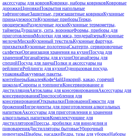
аксессуары для ковров
Коврики, наборы ковриков
Ковровые
дорожки
Циновки
Покрытия напольные
тафтинговые
Защитные, грязезащитные коврики
Кухонные
принадлежности
Кухонные приборы
Терки,
овощерезки
Разделочные доски
Кухонные термометры,
таймеры
Дуршлаги, сита, воронки
Формы, приборы для
приготовления
Молотки для мяса, тендерайзеры
Кухонные
мелочи
Миски
Кухонный текстиль
Кухонные фартуки,
прихватки
Кухонные полотенца
Скатерти, сервировочные
салфетки
Организация хранения на кухне
Посуда для
хранения
Органайзеры для кухни
Органайзеры для
специй
Посуда для ланча
Полки и аксессуары на
рейлинги
Рейлинги для кухни
Одноразовая посуда,
упаковка
Вакуумные пакеты,
контейнеры
Бакалея
Кофе
Чай
Цикорий, какао, горячий
шоколад
Сиропы и топпинги
Консервирование и
дистилляция
Автоклавы для консервирования
Аксессуары для
консервирования
Приспособления для
консервирования
Открывалки
Пивоварни
Емкости для
брожения
Ингредиенты для приготовления алкогольных
напитков
Аксессуары для приготовления и хранения
алкогольных напитков
Комплектующие для
дистилляторов
Прессы, дробилки для виноделия и
пивоварения
Дистилляторы бытовые
Уборочный
инвентарь
Швабры, насадки
Ведра, тазы для уборки
Наборы