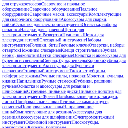
для стружкоотсосов
Сварочное и паяльное
оборудование
Сварочное оборудование
Паяльное
оборудование
Сварочные маски, аксессуары
Комплектующие
для сварочного оборудования
Аксессуары для сварки,
пайки
Оснастка для электроинструмента
Оснастка, наборы
оснастки
Насадки для граверов
Щетки для
электроинструмента
Развертки
Пуансоны
Щетки для
электродвигателей
Слесарный инструмент
Наборы
инструментов
Головки, биты
Гаечные ключи
Отвертки, наборы
отверток
Ножницы слесарные
Клещи строительные
Зубила,
керны, выколотки
Щетки слесарные
Оснастка и аксессуары для
бурения и сверления
Сверла, буры, зенкеры
Коронки
Зубила для
электроинструмента
Аксессуары для бурения и
сверления
Столярный инструмент
Тиски, струбцины,
гейферные зажимы
Ручные пилы, ножовки
Молотки, кувалды,
киянки
Напильники
Ручные стамески
Рубанки, рашпили
ручные
Оснастка и аксессуары для резания и
шлифования
Отрезные, пильные диски
Пильные полотна для
электроинструмента
Фрезы
Шлифовальные диски, насадки,
листы
Шлифовальные чашки
Точильные камни, круги,
сегменты
Полировальные валы
Направляющие
шины
Комплектующие для резания
Аксессуары для
резания
Аксессуары для шлифования
Электромонтажный
инструмент
Обжимной инструмент
Плоскогубцы,
круглогубцы
Кусачки, болторезы,