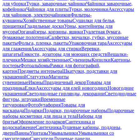
для уборки
Турки, заварочные чайники
Чайники заварочные,
кофейники
Чайники для плиты
Турки, молочники
Аксессуары
для чайников, электрочайников
Фильтры-
кувшины
Хозяйственные товары
Сушилки для белья,
прищепки
Гладильные доски
Урны, контейнеры для
мусора
Органайзеры, корзины, ящики
Туалетная бумага,
бумажные полотенца
Салфетки, мочалки, губки, мусорные
пакеты
Фольга, пленка, пакеты
Упаковочная тара
Аксессуары
для глажения
Аксессуары для стирки
Веревки,
шпагаты
Емкости, дозаторы для моющих средств
Вешалки-
плечики
Мешки хозяйственные
Сувениры
Копилки
Картины,
постеры
Фотоальбомы
Рамки для фотографий,
картин
Предметы интерьера
Шкатулки, подставки для
украшений
Статуэтки
Магниты
сувенирные
Иконы
Праздничный декор
Товары для
праздника
Елки
Аксессуары для елей новогодних
Новогодние
украшения
Светодиодные гирлянды, декорации
Светодиодные
фигуры, игрушки
Временные
татуировки
Фотобутафория
Товары для
маскарада
Подарки
Подарки, подарочные наборы
Подарочные
наборы косметики для лица и тела
Наборы для
бритья
Оформление подарков
Сантехника и
водоснабжение
Сантехника
Душевые кабины, поддоны,
двери
Ванны
Унитазы
Умывальники
Умывальники со
смесителями
Смесители
Душевые панели,