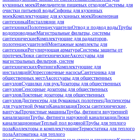
кухонных моек
Измельчители пищевых отходов
Системы для
очистки питьевой воды
Сифоны для кухонных
моек
Комплектующие для кухонных моек
Инженерная
сантехника
Инсталляции для
сантехники
Полотенцесушители
Отвод и подвод воды
Трубы
водопроводные
Магистральные фильтры, системы
сантехнические
Комплектующие для радиаторов,
полотенцесушителей
Монтажные комплекты для
сантехники
Регулирующая арматура
Системы защиты от
протечек
Люки сантехнические
Аксессуары для
магистральных фильтров, систем
сантехнических
Фитинги
Комплектующие для
инсталляций
Опрессовочные насосы
Сантехника для
общественных мест
Аксессуары для общественных
санузлов
Сушилки для рук
Дозаторы для общественных
санузлов
Сенсорные дозаторы для общественных
санузлов
Локтевые дозаторы для общественных
санузлов
Диспенсеры для бумажных полотенец
Диспенсеры
для туалетной бумаги
Канализация
Тросы сантехнические,
вантузы
Прочистные машины
Трубы, фитинги внутренней
канализации
Трубы, фитинги наружной канализации
Люки
канализационные
Теплый пол водяной
Трубы для теплого
пола
Коллекторы и комплектующие
Термостатика для теплого
пола
Автоматика для теплого
пола
Строительство
Строительные смеси и грунтовки
Клеевые