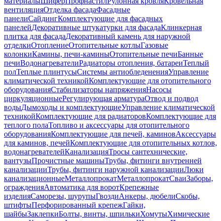
материалы
Шифер
Профнастил
Рулонная кровля
Кровельная
вентиляция
Отделка фасада
Фасадные
панели
Сайдинг
Комплектующие для фасадных
панелей
Декоративные штукатурки для фасада
Клинкерная
плитка для фасада
Декоративный камень для наружной
отделки
Отопление
Отопительные котлы
Газовые
колонки
Камины, печи-камины
Отопительные печи
Банные
печи
Водонагреватели
Радиаторы отопления, батареи
Теплый
пол
Теплые плинтусы
Системы антиобледенения
Управление
климатической техникой
Комплектующие для отопительного
оборудования
Стабилизаторы напряжения
Насосы
циркуляционные
Регулирующая арматура
Отвод и подвод
воды
Дымоходы и комплектующие
Управление климатической
техникой
Комплектующие для радиаторов
Комплектующие для
теплого пола
Топливо и аксессуары для отопительного
оборудования
Комплектующие для печей, каминов
Аксессуары
для каминов, печей
Комплектующие для отопительных котлов,
водонагревателей
Канализация
Тросы сантехнические,
вантузы
Прочистные машины
Трубы, фитинги внутренней
канализации
Трубы, фитинги наружной канализации
Люки
канализационные
Металлопрокат
Металлопрокат
Сваи
Заборы,
ограждения
Автоматика для ворот
Крепежные
изделия
Саморезы, шурупы
Гвозди
Анкеры, дюбели
Скобы,
штифты
Перфорированный крепеж
Гайки,
шайбы
Заклепки
Болты, винты, шпильки
Хомуты
Химические