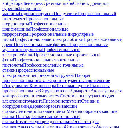
вибраторы
Бензорезы, резчики швов
Стойки, дрели для
бурения
Затирочные
машины
Гидроинструмент
Погрузчики
Профессиональный
инструмент
Профессиональные
шуруповерты
Профессиональные
шлифмашины
Профессиональные
перфораторы
Профессиональные циркулярные
пилы
Профессиональные электролобзики
Профессиональные
дрели
Профессиональные фрезеры
Профессиональные
мультиинструменты
Профессиональные
электрорубанки
Профессиональные строительные
фены
Профессиональные строительные
пистолеты
Профессиональные точильные
станки
Профессиональные
электроножницы
Пневмоинструмент
Наборы
профессионального электроинструмента
Строительное
оборудование
Компрессоры
Тепловые пушки
Пылесосы
профессиональные
Стружкоотсосы
Домкраты
Аксессуары для
компрессоров, пневмосистем
Системы пылеудаления для
электроинструмента
Пневмоинструмент
Станки и
оборудование
Деревообрабатывающие
станки
Ленточнопильные станки
Металлообрабатывающие
станки
Плиткорезные станки
Точильные
станки
Комплектующие для станков
Оснастка для
станков
Аксессуары для станков
Стружкоотсосы
Аксессуары