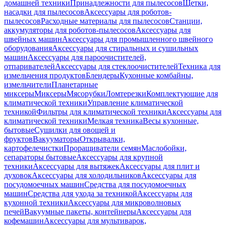
домашней техники
Принадлежности для пылесосов
Щетки,
насадки для пылесосов
Аксессуары для роботов-
пылесосов
Расходные материалы для пылесосов
Станции,
аккумуляторы для роботов-пылесосов
Аксессуары для
швейных машин
Аксессуары для промышленного швейного
оборудования
Аксессуары для стиральных и сушильных
машин
Аксессуары для пароочистителей,
отпаривателей
Аксессуары для стеклоочистителей
Техника для
измельчения продуктов
Блендеры
Кухонные комбайны,
измельчители
Планетарные
миксеры
Миксеры
Мясорубки
Ломтерезки
Комплектующие для
климатической техники
Управление климатической
техникой
Фильтры для климатической техники
Аксессуары для
климатической техники
Мелкая техника
Весы кухонные,
бытовые
Сушилки для овощей и
фруктов
Вакууматоры
Открывалки,
картофелечистки
Проращиватели семян
Маслобойки,
сепараторы бытовые
Аксессуары для крупной
техники
Аксессуары для вытяжек
Аксессуары для плит и
духовок
Аксессуары для холодильников
Аксессуары для
посудомоечных машин
Средства для посудомоечных
машин
Средства для ухода за техникой
Аксессуары для
кухонной техники
Аксессуары для микроволновых
печей
Вакуумные пакеты, контейнеры
Аксессуары для
кофемашин
Аксессуары для мультиварок,