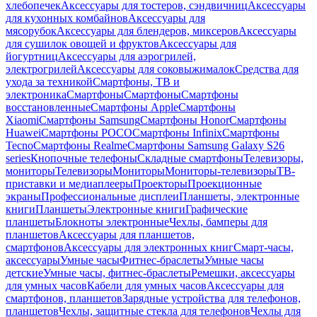
хлебопечек
Аксессуары для тостеров, сэндвичниц
Аксессуары
для кухонных комбайнов
Аксессуары для
мясорубок
Аксессуары для блендеров, миксеров
Аксессуары
для сушилок овощей и фруктов
Аксессуары для
йогуртниц
Аксессуары для аэрогрилей,
электрогрилей
Аксессуары для соковыжималок
Средства для
ухода за техникой
Смартфоны, ТВ и
электроника
Смартфоны
Смартфоны
Смартфоны
восстановленные
Смартфоны Apple
Смартфоны
Xiaomi
Смартфоны Samsung
Смартфоны Honor
Смартфоны
Huawei
Смартфоны POCO
Смартфоны Infinix
Смартфоны
Tecno
Смартфоны Realme
Смартфоны Samsung Galaxy S26
series
Кнопочные телефоны
Складные смартфоны
Телевизоры,
мониторы
Телевизоры
Мониторы
Мониторы-телевизоры
ТВ-
приставки и медиаплееры
Проекторы
Проекционные
экраны
Профессиональные дисплеи
Планшеты, электронные
книги
Планшеты
Электронные книги
Графические
планшеты
Блокноты электронные
Чехлы, бамперы для
планшетов
Аксессуары для планшетов,
смартфонов
Аксессуары для электронных книг
Смарт-часы,
аксессуары
Умные часы
Фитнес-браслеты
Умные часы
детские
Умные часы, фитнес-браслеты
Ремешки, аксессуары
для умных часов
Кабели для умных часов
Аксессуары для
смартфонов, планшетов
Зарядные устройства для телефонов,
планшетов
Чехлы, защитные стекла для телефонов
Чехлы для