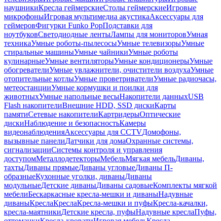
наушники
Кресла геймерские
Столы геймерские
Игровые
микрофоны
Игровая мультимедиа акустика
Аксессуары для
геймеров
Фигурки Funko Pop
Подставки для
ноутбуков
Светодиодные ленты
Лампы для мониторов
Умная
техника
Умные роботы-пылесосы
Умные телевизоры
Умные
стиральные машины
Умные чайники
Умные роботы
кулинарные
Умные вентиляторы
Умные кондиционеры
Умные
обогреватели
Умные увлажнители, очистители воздуха
Умные
отопительные котлы
Умные проветриватели
Умные радиочасы,
метеостанции
Умные кормушки и поилки для
животных
Умные напольные весы
Накопители данных
USB
Flash накопители
Внешние HDD, SSD диски
Карты
памяти
Сетевые накопители
Картридеры
Оптические
диски
Наблюдение и безопасность
Камеры
видеонаблюдения
Аксессуары для CCTV
Домофоны,
вызывные панели
Датчики для дома
Охранные системы,
сигнализации
Системы контроля и управления
доступом
Металлодетекторы
Мебель
Мягкая мебель
Диваны,
тахты
Диваны прямые
Диваны угловые
Диваны П-
образные
Кухонные уголки, диваны
Диваны
модульные
Детские диваны
Диваны садовые
Комплекты мягкой
мебели
Бескаркасные кресла-мешки и диваны
Надувные
диваны
Кресла
Кресла
Кресла-мешки и пуфы
Кресла-качалки,
кресла-маятники
Детские кресла, пуфы
Надувные кресла
Пуфы,
оттоманки
Кресла-кровати
Игровая мебель
Кресла