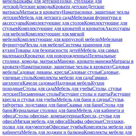
мебель
Шкафы для детской
Полки, стеллажи для
детской
Детские комоды
Кровати детские
Детские
матрасы
Матрасы в кроватку
Наматрасники, защитные чехлы
детские
Мебель для детского сада
Мебельная фурнитура и
аксессуары
Комплектующие для столов
Комплектующие для
стульев
Комплектующие для кроватей и кроваток
Аксессуары
для мебели
Комплектующие для мягкой
мебели
Комплектующие для корпусной мебели
Мебельная
фурнитура
Чехлы для мебели
Системы хранения для
кухни
Товары для безопасности детей
Мебель для самых
маленьких
Кроватки для новорожденных
Пеленальные
столики, комоды, матрасы
Манежи, кровати-манежи
Матрасы в
кроватку
Наматрасники, защитные чехлы в кроватку
Садовая
мебель
Садовые диваны, кресла
Садовые стулья
Садовые,
уличные столы
Комплекты мебели для сада
Гамаки,
шезлонги
Качели садовые
Надувная мебель
Кухни
походные
Столы для сада
Мебель для учебы
Столы, стулья
детские
Письменные столы
Растущие столы и парты
Растущие
кресла и стулья для учебы
Мебель для бани и сауны
Стулья,
табуретки, подставки для бани
Скамьи для бани
Столы для
бани
Журнальные столики для бани
Мебель для кабинета и
офиса
Столы офисные, компьютерные
Кресла, стулья для
офиса
Мягкая мебель для офиса
Шкафы офисные
Стеллажи,
полки для документов
Офисные тумбы
Комплекты мебели для
кабинета
Мебель для лоджии и балкона
Комплекты мебели для