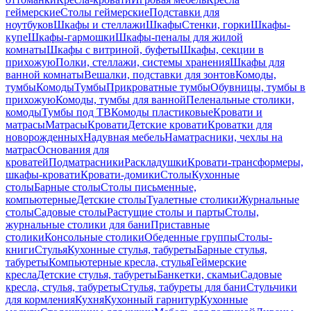
геймерские
Столы геймерские
Подставки для
ноутбуков
Шкафы и стеллажи
Шкафы
Стенки, горки
Шкафы-
купе
Шкафы-гармошки
Шкафы-пеналы для жилой
комнаты
Шкафы с витриной, буфеты
Шкафы, секции в
прихожую
Полки, стеллажи, системы хранения
Шкафы для
ванной комнаты
Вешалки, подставки для зонтов
Комоды,
тумбы
Комоды
Тумбы
Прикроватные тумбы
Обувницы, тумбы в
прихожую
Комоды, тумбы для ванной
Пеленальные столики,
комоды
Тумбы под ТВ
Комоды пластиковые
Кровати и
матрасы
Матрасы
Кровати
Детские кровати
Кроватки для
новорожденных
Надувная мебель
Наматрасники, чехлы на
матрас
Основания для
кроватей
Подматрасники
Раскладушки
Кровати-трансформеры,
шкафы-кровати
Кровати-домики
Столы
Кухонные
столы
Барные столы
Столы письменные,
компьютерные
Детские столы
Туалетные столики
Журнальные
столы
Садовые столы
Растущие столы и парты
Столы,
журнальные столики для бани
Приставные
столики
Консольные столики
Обеденные группы
Столы-
книги
Стулья
Кухонные стулья, табуреты
Барные стулья,
табуреты
Компьютерные кресла, стулья
Геймерские
кресла
Детские стулья, табуреты
Банкетки, скамьи
Садовые
кресла, стулья, табуреты
Стулья, табуреты для бани
Стульчики
для кормления
Кухня
Кухонный гарнитур
Кухонные