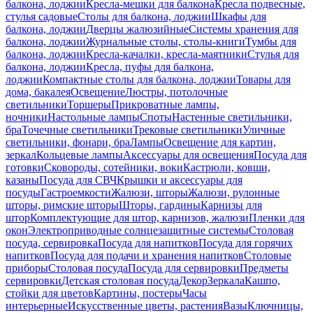
балкона, лоджии
Кресла-мешки для балкона
Кресла подвесные,
стулья садовые
Столы для балкона, лоджии
Шкафы для
балкона, лоджии
Дверцы жалюзийные
Системы хранения для
балкона, лоджии
Журнальные столы, столы-книги
Тумбы для
балкона, лоджии
Кресла-качалки, кресла-маятники
Стулья для
балкона, лоджии
Кресла, пуфы для балкона,
лоджии
Компактные столы для балкона, лоджии
Товары для
дома, бакалея
Освещение
Люстры, потолочные
светильники
Торшеры
Прикроватные лампы,
ночники
Настольные лампы
Споты
Настенные светильники,
бра
Точечные светильники
Трековые светильники
Уличные
светильники, фонари, бра
Лампы
Освещение для картин,
зеркал
Кольцевые лампы
Аксессуары для освещения
Посуда для
готовки
Сковороды, сотейники, воки
Кастрюли, ковши,
казаны
Посуда для СВЧ
Крышки и аксессуары для
посуды
Гастроемкости
Жалюзи, шторы
Жалюзи, рулонные
шторы, римские шторы
Шторы, гардины
Карнизы для
штор
Комплектующие для штор, карнизов, жалюзи
Пленки для
окон
Электроприводные солнцезащитные системы
Столовая
посуда, сервировка
Посуда для напитков
Посуда для горячих
напитков
Посуда для подачи и хранения напитков
Столовые
приборы
Столовая посуда
Посуда для сервировки
Предметы
сервировки
Детская столовая посуда
Декор
Зеркала
Кашпо,
стойки для цветов
Картины, постеры
Часы
интерьерные
Искусственные цветы, растения
Вазы
Ключницы,