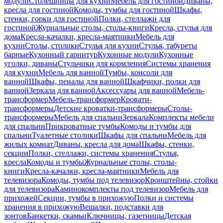
модули
Столешницы для кухни
Мебель для гостиной
Диваны,
кресла для гостиной
Комоды, тумбы для гостиной
Шкафы,
стенки, горки для гостиной
Полки, стеллажи для
гостиной
Журнальные столы, столы-книги
Кресла, стулья для
дома
Кресла-качалки, кресла-маятники
Мебель для
кухни
Столы, столики
Стулья для кухни
Стулья, табуреты
барные
Кухонный гарнитур
Кухонные модули
Кухонные
уголки, диваны
Стульчики для кормления
Системы хранения
для кухни
Мебель для ванной
Тумбы, консоли для
ванной
Шкафы, пеналы для ванной
Шкафчики, полки для
ванной
Зеркала для ванной
Аксессуары для ванной
Мебель-
трансформер
Мебель-трансформер
Кровати-
трансформеры
Детские кроватки-трансформеры
Столы-
трансформеры
Мебель для спальни
Зеркала
Комплекты мебели
для спальни
Прикроватные тумбы
Комоды и тумбы для
спальни
Туалетные столики
Шкафы для спальни
Мебель для
жилых комнат
Диваны, кресла для дома
Шкафы, стенки,
секции
Полки, стеллажи, системы хранения
Стулья,
кресла
Комоды и тумбы
Журнальные столы, столы-
книги
Кресла-качалки, кресла-маятники
Мебель для
телевизора
Комоды, тумбы под телевизор
Кронштейны, стойки
для телевизора
Каминокомплекты под телевизор
Мебель для
прихожей
Секции, тумбы в прихожую
Полки и системы
хранения в прихожую
Вешалки, подставки для
зонтов
Банкетки, скамьи
Ключницы, газетницы
Детская