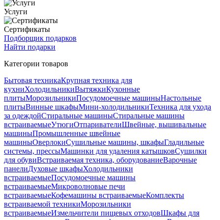
Услуги
Сертификаты
Подборщик подарков
Найти подарки
Категории товаров
Бытовая техника
Крупная техника для
кухни
Холодильники
Вытяжки
Кухонные
плиты
Морозильники
Посудомоечные машины
Настольные
плиты
Винные шкафы
Мини-холодильники
Техника для ухода
за одеждой
Стиральные машины
Стиральные машины
встраиваемые
Утюги
Отпариватели
Швейные, вышивальные
машины
Промышленные швейные
машины
Оверлоки
Сушильные машины, шкафы
Гладильные
системы, прессы
Машинки для удаления катышков
Сушилки
для обуви
Встраиваемая техника, оборудование
Варочные
панели
Духовые шкафы
Холодильники
встраиваемые
Посудомоечные машины
встраиваемые
Микроволновые печи
встраиваемые
Кофемашины встраиваемые
Комплекты
встраиваемой техники
Морозильники
встраиваемые
Измельчители пищевых отходов
Шкафы для