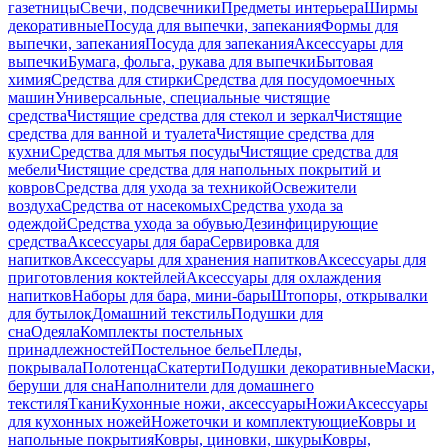
газетницы
Свечи, подсвечники
Предметы интерьера
Ширмы
декоративные
Посуда для выпечки, запекания
Формы для
выпечки, запекания
Посуда для запекания
Аксессуары для
выпечки
Бумага, фольга, рукава для выпечки
Бытовая
химия
Средства для стирки
Средства для посудомоечных
машин
Универсальные, специальные чистящие
средства
Чистящие средства для стекол и зеркал
Чистящие
средства для ванной и туалета
Чистящие средства для
кухни
Средства для мытья посуды
Чистящие средства для
мебели
Чистящие средства для напольных покрытий и
ковров
Средства для ухода за техникой
Освежители
воздуха
Средства от насекомых
Средства ухода за
одеждой
Средства ухода за обувью
Дезинфицирующие
средства
Аксессуары для бара
Сервировка для
напитков
Аксессуары для хранения напитков
Аксессуары для
приготовления коктейлей
Аксессуары для охлаждения
напитков
Наборы для бара, мини-бары
Штопоры, открывалки
для бутылок
Домашний текстиль
Подушки для
сна
Одеяла
Комплекты постельных
принадлежностей
Постельное белье
Пледы,
покрывала
Полотенца
Скатерти
Подушки декоративные
Маски,
беруши для сна
Наполнители для домашнего
текстиля
Ткани
Кухонные ножи, аксессуары
Ножи
Аксессуары
для кухонных ножей
Ножеточки и комплектующие
Ковры и
напольные покрытия
Ковры, циновки, шкуры
Ковры,