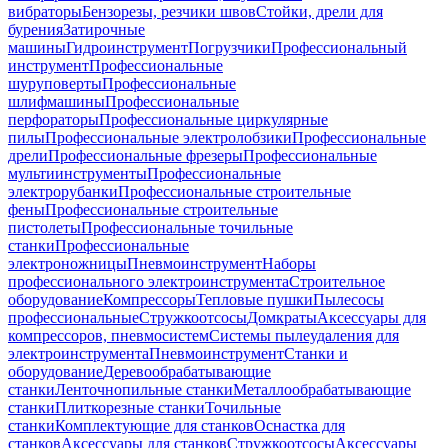
вибраторы
Бензорезы, резчики швов
Стойки, дрели для
бурения
Затирочные
машины
Гидроинструмент
Погрузчики
Профессиональный
инструмент
Профессиональные
шуруповерты
Профессиональные
шлифмашины
Профессиональные
перфораторы
Профессиональные циркулярные
пилы
Профессиональные электролобзики
Профессиональные
дрели
Профессиональные фрезеры
Профессиональные
мультиинструменты
Профессиональные
электрорубанки
Профессиональные строительные
фены
Профессиональные строительные
пистолеты
Профессиональные точильные
станки
Профессиональные
электроножницы
Пневмоинструмент
Наборы
профессионального электроинструмента
Строительное
оборудование
Компрессоры
Тепловые пушки
Пылесосы
профессиональные
Стружкоотсосы
Домкраты
Аксессуары для
компрессоров, пневмосистем
Системы пылеудаления для
электроинструмента
Пневмоинструмент
Станки и
оборудование
Деревообрабатывающие
станки
Ленточнопильные станки
Металлообрабатывающие
станки
Плиткорезные станки
Точильные
станки
Комплектующие для станков
Оснастка для
станков
Аксессуары для станков
Стружкоотсосы
Аксессуары