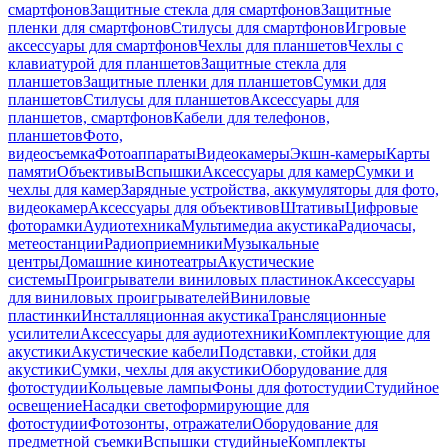
смартфонов
Защитные стекла для смартфонов
Защитные
пленки для смартфонов
Стилусы для смартфонов
Игровые
аксессуары для смартфонов
Чехлы для планшетов
Чехлы с
клавиатурой для планшетов
Защитные стекла для
планшетов
Защитные пленки для планшетов
Сумки для
планшетов
Стилусы для планшетов
Аксессуары для
планшетов, смартфонов
Кабели для телефонов,
планшетов
Фото,
видеосъемка
Фотоаппараты
Видеокамеры
Экшн-камеры
Карты
памяти
Объективы
Вспышки
Аксессуары для камер
Сумки и
чехлы для камер
Зарядные устройства, аккумуляторы для фото,
видеокамер
Аксессуары для объективов
Штативы
Цифровые
фоторамки
Аудиотехника
Мультимедиа акустика
Радиочасы,
метеостанции
Радиоприемники
Музыкальные
центры
Домашние кинотеатры
Акустические
системы
Проигрыватели виниловых пластинок
Аксессуары
для виниловых проигрывателей
Виниловые
пластинки
Инсталляционная акустика
Трансляционные
усилители
Аксессуары для аудиотехники
Комплектующие для
акустики
Акустические кабели
Подставки, стойки для
акустики
Сумки, чехлы для акустики
Оборудование для
фотостудии
Кольцевые лампы
Фоны для фотостудии
Студийное
освещение
Насадки светоформирующие для
фотостудии
Фотозонты, отражатели
Оборудование для
предметной съемки
Вспышки студийные
Комплекты