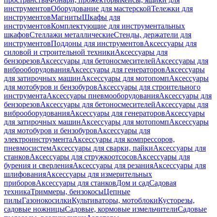
инструментов
Оборудование для мастерской
Тележки для
инструментов
Магниты
Шкафы для
инструментов
Комплектующие для инструментальных
шкафов
Стеллажи металлические
Стенды, держатели для
инструментов
Поддоны для инструментов
Аксессуары для
силовой и строительной техники
Аксессуары для
бензорезов
Аксессуары для бетоносмесителей
Аксессуары для
виброоборудования
Аксессуары для генераторов
Аксессуары
для затирочных машин
Аксессуары для мотопомп
Аксессуары
для мотобуров и бензобуров
Аксессуары для строительного
инструмента
Аксессуары пневмооборудования
Аксессуары для
бензорезов
Аксессуары для бетоносмесителей
Аксессуары для
виброоборудования
Аксессуары для генераторов
Аксессуары
для затирочных машин
Аксессуары для мотопомп
Аксессуары
для мотобуров и бензобуров
Аксессуары для
электроинструмента
Аксессуары для компрессоров,
пневмосистем
Аксессуары для сварки, пайки
Аксессуары для
станков
Аксессуары для стружкоотсосов
Аксессуары для
бурения и сверления
Аксессуары для резания
Аксессуары для
шлифования
Аксессуары для измерительных
приборов
Аксессуары для станков
Дом и сад
Садовая
техника
Триммеры, бензокосы
Цепные
пилы
Газонокосилки
Культиваторы, мотоблоки
Кусторезы,
садовые ножницы
Садовые, кормовые измельчители
Садовые