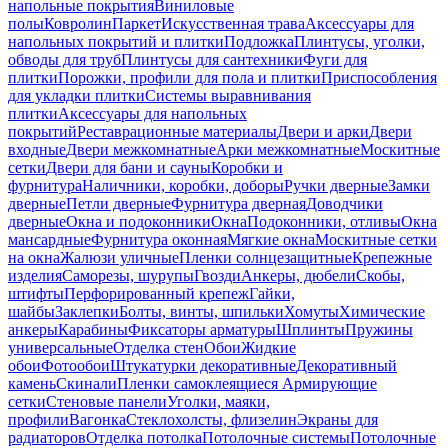
напольные покрытия
Виниловые
полы
Ковролин
Паркет
Искусственная трава
Аксессуары для
напольных покрытий и плитки
Подложка
Плинтусы, уголки,
обводы для труб
Плинтусы для сантехники
Фуги для
плитки
Порожки, профили для пола и плитки
Приспособления
для укладки плитки
Системы выравнивания
плитки
Аксессуары для напольных
покрытий
Реставрационные материалы
Двери и арки
Двери
входные
Двери межкомнатные
Арки межкомнатные
Москитные
сетки
Двери для бани и сауны
Коробки и
фурнитура
Наличники, коробки, доборы
Ручки дверные
Замки
дверные
Петли дверные
Фурнитура дверная
Доводчики
дверные
Окна и подоконники
Окна
Подоконники, отливы
Окна
мансардные
Фурнитура оконная
Мягкие окна
Москитные сетки
на окна
Жалюзи уличные
Пленки солнцезащитные
Крепежные
изделия
Саморезы, шурупы
Гвозди
Анкеры, дюбели
Скобы,
штифты
Перфорированный крепеж
Гайки,
шайбы
Заклепки
Болты, винты, шпильки
Хомуты
Химические
анкеры
Карабины
Фиксаторы арматуры
Шплинты
Пружины
универсальные
Отделка стен
Обои
Жидкие
обои
Фотообои
Штукатурки декоративные
Декоративный
камень
Скинали
Пленки самоклеящиеся
Армирующие
сетки
Стеновые панели
Уголки, маяки,
профили
Вагонка
Стеклохолсты, флизелин
Экраны для
радиаторов
Отделка потолка
Потолочные системы
Потолочные