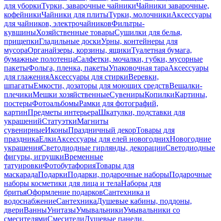
для уборки
Турки, заварочные чайники
Чайники заварочные,
кофейники
Чайники для плиты
Турки, молочники
Аксессуары
для чайников, электрочайников
Фильтры-
кувшины
Хозяйственные товары
Сушилки для белья,
прищепки
Гладильные доски
Урны, контейнеры для
мусора
Органайзеры, корзины, ящики
Туалетная бумага,
бумажные полотенца
Салфетки, мочалки, губки, мусорные
пакеты
Фольга, пленка, пакеты
Упаковочная тара
Аксессуары
для глажения
Аксессуары для стирки
Веревки,
шпагаты
Емкости, дозаторы для моющих средств
Вешалки-
плечики
Мешки хозяйственные
Сувениры
Копилки
Картины,
постеры
Фотоальбомы
Рамки для фотографий,
картин
Предметы интерьера
Шкатулки, подставки для
украшений
Статуэтки
Магниты
сувенирные
Иконы
Праздничный декор
Товары для
праздника
Елки
Аксессуары для елей новогодних
Новогодние
украшения
Светодиодные гирлянды, декорации
Светодиодные
фигуры, игрушки
Временные
татуировки
Фотобутафория
Товары для
маскарада
Подарки
Подарки, подарочные наборы
Подарочные
наборы косметики для лица и тела
Наборы для
бритья
Оформление подарков
Сантехника и
водоснабжение
Сантехника
Душевые кабины, поддоны,
двери
Ванны
Унитазы
Умывальники
Умывальники со
смесителями
Смесители
Душевые панели,