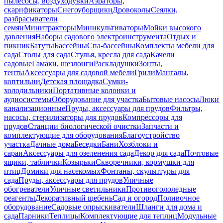
пылесосы, воздуходувки
Аэраторы,
скарификаторы
Снегоуборщики
Дровоколы
Сеялки,
разбрасыватели
семян
Минитракторы
Миникультиваторы
Мойки высокого
давления
Наборы садового электроинструмента
Отдых и
пикник
Батуты
Бассейны
Спа-бассейны
Комплекты мебели для
сада
Столы для сада
Стулья, кресла для сада
Качели
садовые
Гамаки, шезлонги
Раскладушки
Зонты,
тенты
Аксессуары для садовой мебели
Грили
Мангалы,
коптильни
Детская площадка
Сумки-
холодильники
Портативные колонки и
аудиосистемы
Оборудование для участка
Бытовые насосы
Люки
канализационные
Пруды, аксессуары для прудов
Фильтры,
насосы, стерилизаторы для прудов
Компрессоры для
прудов
Станции биологической очистки
Запчасти и
комплектующие для оборудования
Благоустройство
участка
Дачные дома
Беседки
Бани
Хозблоки и
сараи
Аксессуары для озеленения сада
Декор для сада
Почтовые
ящики, таблички
Козырьки
Скворечники, кормушки для
птиц
Домики для насекомых
Фонтаны, скульптуры для
сада
Пруды, аксессуары для прудов
Уличные
обогреватели
Уличные светильники
Противогололедные
реагенты
Декоративный щебень
Сад и огород
Поливочное
оборудование
Садовые опрыскиватели
Шланги для дома и
сада
Парники
Теплицы
Комплектующие для теплиц
Модульные