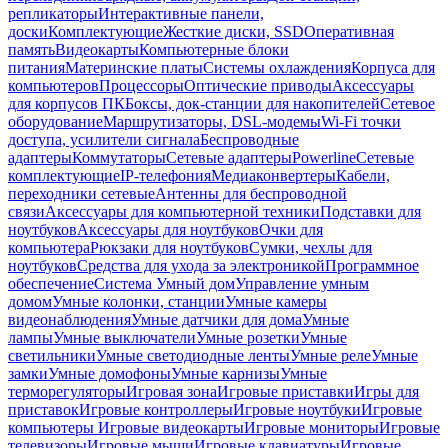
репликаторы
Интерактивные панели,
доски
Комплектующие
Жесткие диски, SSD
Оперативная
память
Видеокарты
Компьютерные блоки
питания
Материнские платы
Системы охлаждения
Корпуса для
компьютеров
Процессоры
Оптические приводы
Аксессуары
для корпусов ПК
Боксы, док-станции для накопителей
Сетевое
оборудование
Маршрутизаторы, DSL-модемы
Wi-Fi точки
доступа, усилители сигнала
Беспроводные
адаптеры
Коммутаторы
Сетевые адаптеры
Powerline
Сетевые
комплектующие
IP-телефония
Медиаконвертеры
Кабели,
переходники сетевые
Антенны для беспроводной
связи
Аксессуары для компьютерной техники
Подставки для
ноутбуков
Аксессуары для ноутбуков
Очки для
компьютера
Рюкзаки для ноутбуков
Сумки, чехлы для
ноутбуков
Средства для ухода за электроникой
Программное
обеспечение
Система Умный дом
Управление умным
домом
Умные колонки, станции
Умные камеры
видеонаблюдения
Умные датчики для дома
Умные
лампы
Умные выключатели
Умные розетки
Умные
светильники
Умные светодиодные ленты
Умные реле
Умные
замки
Умные домофоны
Умные карнизы
Умные
терморегуляторы
Игровая зона
Игровые приставки
Игры для
приставок
Игровые контроллеры
Игровые ноутбуки
Игровые
компьютеры
Игровые видеокарты
Игровые мониторы
Игровые
телевизоры
Игровые мыши
Игровые клавиатуры
Игровые