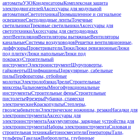
автоматы
УЗО
Конденсаторы
Комплексная защита
электродвигателей
Аксессуары для модульной
автоматики
Светотехника
Промышленное и сигнальное
освещение
Светодиодные ленты
Точечные
светильники
Трековые светильники
Аксессуары для
светотехники
Аксессуары для светодиодных
лент
Вентиляция
Вентиляторы вытяжные
Вентиляторы
канальные
Системы воздуховодов
Решетки вентиляционные,
диффузоры
Проветриватели
Люки
Люки ревизионные
Люки
под плитку
Люки напольные
Люки под
покраску
Строительный
инструмент
Электроинструмент
Шуруповерты,
гайковерты
Шлифмашины
Циркулярные, сабельные
пилы
Перфораторы, отбойные
молотки
Электролобзики
Дрели
Строительные
миксеры
Дальномеры
Многофункциональные
инструменты
Строительные фены
Строительные
пистолеты
Фрезеры
Рубанки, стамески
электрические
Краскопульты
Степлеры,
гвоздезабиватели
Электрические ножницы, резаки
Насадки для
электроинструмента
Аксессуары для
электроинструмента
Аккумуляторы, зарядные устройства для
электроинструмента
Наборы электроинструмента
Силовая и
строительная техника
Бетоносмесители
Генераторы
Тали,
тельферы
Такелаж
Виброплиты, глубинные