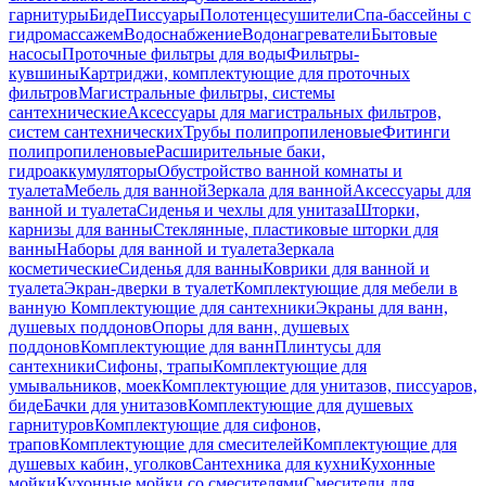
гарнитуры
Биде
Писсуары
Полотенцесушители
Спа-бассейны с
гидромассажем
Водоснабжение
Водонагреватели
Бытовые
насосы
Проточные фильтры для воды
Фильтры-
кувшины
Картриджи, комплектующие для проточных
фильтров
Магистральные фильтры, системы
сантехнические
Аксессуары для магистральных фильтров,
систем сантехнических
Трубы полипропиленовые
Фитинги
полипропиленовые
Расширительные баки,
гидроаккумуляторы
Обустройство ванной комнаты и
туалета
Мебель для ванной
Зеркала для ванной
Аксессуары для
ванной и туалета
Сиденья и чехлы для унитаза
Шторки,
карнизы для ванны
Стеклянные, пластиковые шторки для
ванны
Наборы для ванной и туалета
Зеркала
косметические
Сиденья для ванны
Коврики для ванной и
туалета
Экран-дверки в туалет
Комплектующие для мебели в
ванную
Комплектующие для сантехники
Экраны для ванн,
душевых поддонов
Опоры для ванн, душевых
поддонов
Комплектующие для ванн
Плинтусы для
сантехники
Сифоны, трапы
Комплектующие для
умывальников, моек
Комплектующие для унитазов, писсуаров,
биде
Бачки для унитазов
Комплектующие для душевых
гарнитуров
Комплектующие для сифонов,
трапов
Комплектующие для смесителей
Комплектующие для
душевых кабин, уголков
Сантехника для кухни
Кухонные
мойки
Кухонные мойки со смесителями
Смесители для