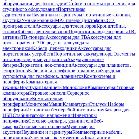
оборудования для фотостудии
Стойки, системы крепления для
студийного оборудования
Портативная
аудиотехника
Наушники и гарнитуры
Портативные колонки,
акустика
Умные колонки
MP3-плееры
Диктофоны
CD-
проигрыватели
Аксессуары для телевизоров
Кронштейны,
стойки
Кабели для телевизоров
Подписки на видеосервисы
ТВ-
антенны
ТВ-тюнеры
Аксессуары для ТВ
Аксессуары для
проектора
Очки 3D
Средства для ухода за
электроникой
Кабели, переходники
Аксессуары для
портативных устройств
Портативные аккумуляторы
Элементы
питания, зарядные устройства
Аккумуляторные
батареи
Держатели, док-станции
Аксессуары для планшетов,
смартфонов
Кабели для телефонов, планшетов
Зарядные
устройства для телефонов, планшетов
Компьютеры и
периферия
Компьютерная
техника
Ноутбуки
Планшеты
Моноблоки
Компьютеры
Игровые
компьютеры
Игровые консоли
Серверное
оборудование
Компьютерная
периферия
Мониторы
Мыши
Клавиатуры
Стилусы
Наборы
периферии
Источники бесперебойного питания
Батареи для
ИБП
Стабилизаторы напряжения
Инверторы
напряжения
Сетевые фильтры, удлинители
Веб-
камеры
Игровые контроллеры
Мультимедиа
акустика
Наушники и гарнитуры
Компьютерные кабели,
переходники
Зарядные, аккумуляторы
Док-станции,