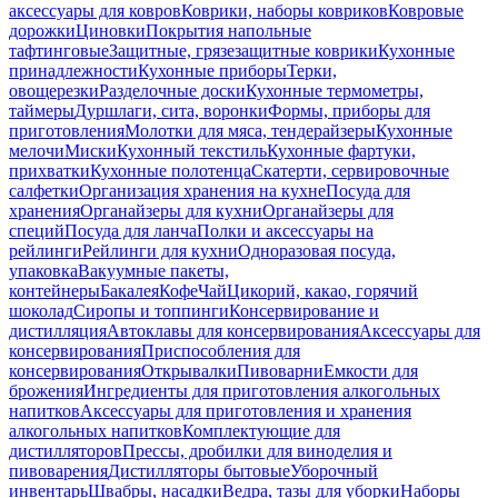
аксессуары для ковров
Коврики, наборы ковриков
Ковровые
дорожки
Циновки
Покрытия напольные
тафтинговые
Защитные, грязезащитные коврики
Кухонные
принадлежности
Кухонные приборы
Терки,
овощерезки
Разделочные доски
Кухонные термометры,
таймеры
Дуршлаги, сита, воронки
Формы, приборы для
приготовления
Молотки для мяса, тендерайзеры
Кухонные
мелочи
Миски
Кухонный текстиль
Кухонные фартуки,
прихватки
Кухонные полотенца
Скатерти, сервировочные
салфетки
Организация хранения на кухне
Посуда для
хранения
Органайзеры для кухни
Органайзеры для
специй
Посуда для ланча
Полки и аксессуары на
рейлинги
Рейлинги для кухни
Одноразовая посуда,
упаковка
Вакуумные пакеты,
контейнеры
Бакалея
Кофе
Чай
Цикорий, какао, горячий
шоколад
Сиропы и топпинги
Консервирование и
дистилляция
Автоклавы для консервирования
Аксессуары для
консервирования
Приспособления для
консервирования
Открывалки
Пивоварни
Емкости для
брожения
Ингредиенты для приготовления алкогольных
напитков
Аксессуары для приготовления и хранения
алкогольных напитков
Комплектующие для
дистилляторов
Прессы, дробилки для виноделия и
пивоварения
Дистилляторы бытовые
Уборочный
инвентарь
Швабры, насадки
Ведра, тазы для уборки
Наборы