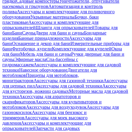
грядки
Садовые компостеры
Уничтожители, отпугиватели
насекомых и грызунов
Автоматизация и контроль
полива
Аксессуары и комплектующие для поливочного
оборудования
Укрывные материалы
Бочки, баки
пластиковые
Аксессуары и комплектующие для
опрыскивателей
Шланги для опрыскивателей
Товары для
бани
Бани
Сауны
Двери для бани и сауны
Бондарные
изделия
Банные принадлежности
Аксессуары для
бани
Оснащение и декор для бани
Измерительные приборы для
бани
Фитобочки, купели
Комплектующие для купелей
Окна
для бани
Мебель для бани и сауны
Ручки дверные для бани и
сауны
Эфирные масла
Спа-бассейны с
гидромассажем
Аксессуары и комплектующие для садовой
техники
Навесное оборудование
Двигатели для
мотоблоков
Прицепы для мотоблоков,
минитракторов
Аксессуары для газонной техники
Аксессуары
для цепных пил
Аксессуары для садовой техники
Аксессуары
для кусторезов, ножниц садовых
Моторные масла для садовой
техники
Аксессуары для аэратоторов и
скарификаторов
Аксессуары для культиваторов и
мотоблоков
Аксессуары для воздуходувок
Аксессуары для
газонокосилок
Аксессуары для бензокос и
триммеров
Аксессуары для моек высокого
давления
Аксессуары и комплектующие для
опрыскивателей
Запчасти для садовых