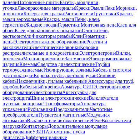
панели
Потолочные плиты
Багеты, молдинги,
уголки
Лакокрасочные материалы
Краски
Эмали
Лаки
Морилки,
пропитки
Колеры для краски
Растворители
Грунтовки
Краски,
эмали аэрозольные
Краски, эмали
Пены, клеи,
герметики
Жидкие гвозди
Герметики
Монтажная пена
Клеи для
обоев
Клеи для напольных покрытий
Очистители,
растворители
Фиксаторы резьбы
Клеи
Герметики,
пены
Электромонтажное оборудование
Розетки и
выключатели
Электрические звонки
Коробки
распределительные и подрозетники
Электропатроны
Вилки,
штепсели
Молниеприемники
Заземление
Электромонтажные
изделия
Клеммы
Средства диэлектрические
Трубки
термоусаживаемые
Изолирующие зажимы
Кабель и системы
для прокладки
Короба, трубы, металлорукав
Силовой
кабель
Наконечники, гильзы кабельные
Аксессуары для труб,
коробов
Кабельный крепеж
Арматура СИП
Электрощитовое
оборудование
Электрощиты
Аксессуары для
электрощита
Шины электротехнические
Выключатели
путевые, концевые
Трансформаторы
Аппаратура
управления
Рубильники
Предохранители
Частотные
преобразователи
Пускатели магнитные
Модульная
автоматика
Выключатели автоматические
Реле
Выключатели
нагрузки
Контакторы
Дополнительное модульное
оборудование
УЗИП
Автоматика пуска
двигателя
Дифференциальные