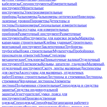
кабелерезы
Специнструменты
Измерительный
инструмент
Мерительные
инструменты
Электроизмерительные
приборы
Дальномеры
Дальномеры оптические
Нивелиры,
лазерные уровни
Пирометры
Детекторы и
тестеры
Толщиномеры
Специальные измерительные
приборы
Аксессуары для измерительных
приборов
Разметочный инструмент
Разметочные
инструменты
Инструменты для нарезки резьбы
Маркеры,
карандаши строительные
Клейма ударные
Строительно-
монтажный инструмент
Заклепочники
Труборезы,
трубогибы
Ножи строительные
Мультитулы
Пробойники,
просекатели отверстий
Ломы
Степлеры
механические
Стеклорезы
Прикаточные валики
Отделочный
инструмент
Плиткорезы
Кельмы, шпатели, гладилки
Малярный,
отделочный инструмент
Скотч, ленты малярные
Диспенсеры
для скотча
Аксессуары для малярных, отделочных
работ
Пленки строительные
Лестницы и стремянки
Лестницы,
стремянки
Чердачные лестницы
Элементы
лестниц
Подъемники строительные
Спецодежда и средства
защиты
Средства индивидуальной
защиты
Огнетушители
Сумки, пояса для
инструментов
Производственная
одежда
Спецодежда
Спецобувь
Организация рабочего
пространства
Фонари, прожекторы
Кейсы, ящики для