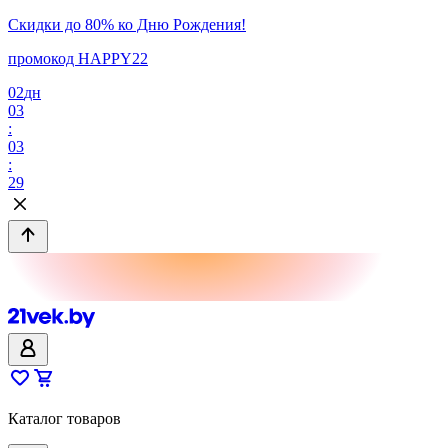
Скидки до 80% ко Дню Рождения!
промокод HAPPY22
02
дн
03
:
03
:
29
Каталог товаров