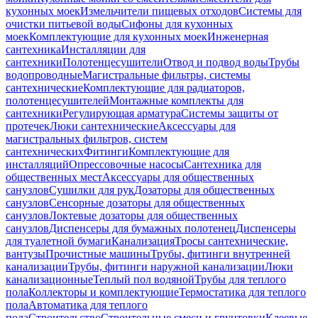
кухонных моек
Измельчители пищевых отходов
Системы для
очистки питьевой воды
Сифоны для кухонных
моек
Комплектующие для кухонных моек
Инженерная
сантехника
Инсталляции для
сантехники
Полотенцесушители
Отвод и подвод воды
Трубы
водопроводные
Магистральные фильтры, системы
сантехнические
Комплектующие для радиаторов,
полотенцесушителей
Монтажные комплекты для
сантехники
Регулирующая арматура
Системы защиты от
протечек
Люки сантехнические
Аксессуары для
магистральных фильтров, систем
сантехнических
Фитинги
Комплектующие для
инсталляций
Опрессовочные насосы
Сантехника для
общественных мест
Аксессуары для общественных
санузлов
Сушилки для рук
Дозаторы для общественных
санузлов
Сенсорные дозаторы для общественных
санузлов
Локтевые дозаторы для общественных
санузлов
Диспенсеры для бумажных полотенец
Диспенсеры
для туалетной бумаги
Канализация
Тросы сантехнические,
вантузы
Прочистные машины
Трубы, фитинги внутренней
канализации
Трубы, фитинги наружной канализации
Люки
канализационные
Теплый пол водяной
Трубы для теплого
пола
Коллекторы и комплектующие
Термостатика для теплого
пола
Автоматика для теплого
пола
Строительство
Строительные смеси и грунтовки
Клеевые