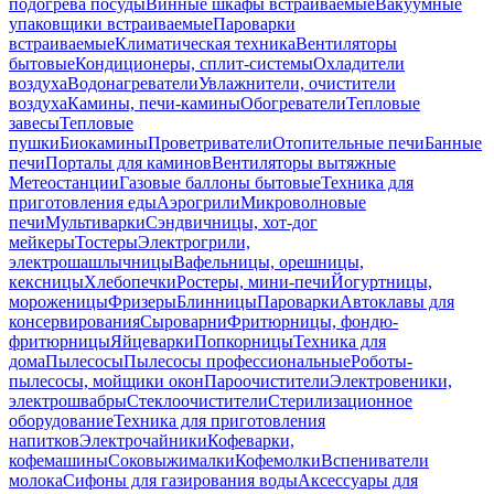
подогрева посуды
Винные шкафы встраиваемые
Вакуумные
упаковщики встраиваемые
Пароварки
встраиваемые
Климатическая техника
Вентиляторы
бытовые
Кондиционеры, сплит-системы
Охладители
воздуха
Водонагреватели
Увлажнители, очистители
воздуха
Камины, печи-камины
Обогреватели
Тепловые
завесы
Тепловые
пушки
Биокамины
Проветриватели
Отопительные печи
Банные
печи
Порталы для каминов
Вентиляторы вытяжные
Метеостанции
Газовые баллоны бытовые
Техника для
приготовления еды
Аэрогрили
Микроволновые
печи
Мультиварки
Сэндвичницы, хот-дог
мейкеры
Тостеры
Электрогрили,
электрошашлычницы
Вафельницы, орешницы,
кексницы
Хлебопечки
Ростеры, мини-печи
Йогуртницы,
мороженицы
Фризеры
Блинницы
Пароварки
Автоклавы для
консервирования
Сыроварни
Фритюрницы, фондю-
фритюрницы
Яйцеварки
Попкорницы
Техника для
дома
Пылесосы
Пылесосы профессиональные
Роботы-
пылесосы, мойщики окон
Пароочистители
Электровеники,
электрошвабры
Стеклоочистители
Стерилизационное
оборудование
Техника для приготовления
напитков
Электрочайники
Кофеварки,
кофемашины
Соковыжималки
Кофемолки
Вспениватели
молока
Сифоны для газирования воды
Аксессуары для