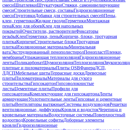
смеси
Шпатлевки
Штукатурки
Стяжки, самонивелирующие
смеси
Строительные смеси, составы
Гидроизоляционные
смеси
Грунтовки
Добавки для строительных смесей
Пены,
клеи, герметики
Жидкие гвозди
Герметики
Монтажная
пена
Клеи для обоев
Клеи для напольных
покрытий
Очистители, растворители
Фиксаторы
резьбы
Клеи
Герметики, пены
Кирпичи, блоки, тротуарная
плитка
Кирпичи
Строительные блоки
Тротуарная
плитка
Изоляционные материалы
Минеральная
вата
Экструдированный пенополистирол
Пенопласт
Пленки,
мембраны
Отражающая теплоизоляция
Гидроизоляционные
ленты
Поликарбонат
Шумоизоляция
Теплоизоляция
Звукоизоляц
плитные и пиломатериалы
Плиты OSB
Фанера
ДСП,
ЛДСП
Мебельные щиты
Террасные доски
Древесные
плиты
Пиломатериалы
Материалы для сухого
строительства
Гипсокартон
Гипсоволокнистые
листы
Цементные плиты
Профили для
гипсокартона
Комплектующие для гипсокартона
Ленты
армирующие
Уплотнительные ленты
Гипсовые и цементные
плиты
Вентиляторы вытяжные
Системы воздуховодов
Решетки
вентиляционные, диффузоры
Кровля и водосток
Черепица и
кровельные материалы
Водосточные системы
Поверхностный
водоотвод
Кровельные софиты
Доборные элементы
кровли
Гидроизоляционные