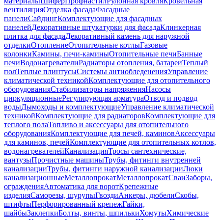
материалы
Шифер
Профнастил
Рулонная кровля
Кровельная
вентиляция
Отделка фасада
Фасадные
панели
Сайдинг
Комплектующие для фасадных
панелей
Декоративные штукатурки для фасада
Клинкерная
плитка для фасада
Декоративный камень для наружной
отделки
Отопление
Отопительные котлы
Газовые
колонки
Камины, печи-камины
Отопительные печи
Банные
печи
Водонагреватели
Радиаторы отопления, батареи
Теплый
пол
Теплые плинтусы
Системы антиобледенения
Управление
климатической техникой
Комплектующие для отопительного
оборудования
Стабилизаторы напряжения
Насосы
циркуляционные
Регулирующая арматура
Отвод и подвод
воды
Дымоходы и комплектующие
Управление климатической
техникой
Комплектующие для радиаторов
Комплектующие для
теплого пола
Топливо и аксессуары для отопительного
оборудования
Комплектующие для печей, каминов
Аксессуары
для каминов, печей
Комплектующие для отопительных котлов,
водонагревателей
Канализация
Тросы сантехнические,
вантузы
Прочистные машины
Трубы, фитинги внутренней
канализации
Трубы, фитинги наружной канализации
Люки
канализационные
Металлопрокат
Металлопрокат
Сваи
Заборы,
ограждения
Автоматика для ворот
Крепежные
изделия
Саморезы, шурупы
Гвозди
Анкеры, дюбели
Скобы,
штифты
Перфорированный крепеж
Гайки,
шайбы
Заклепки
Болты, винты, шпильки
Хомуты
Химические