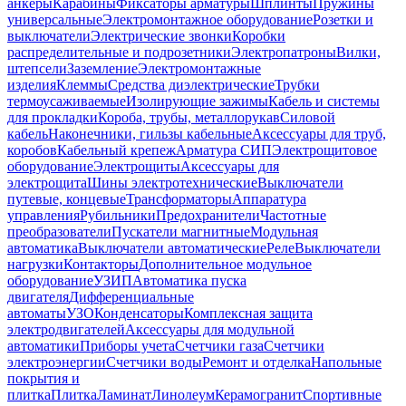
анкеры
Карабины
Фиксаторы арматуры
Шплинты
Пружины
универсальные
Электромонтажное оборудование
Розетки и
выключатели
Электрические звонки
Коробки
распределительные и подрозетники
Электропатроны
Вилки,
штепсели
Заземление
Электромонтажные
изделия
Клеммы
Средства диэлектрические
Трубки
термоусаживаемые
Изолирующие зажимы
Кабель и системы
для прокладки
Короба, трубы, металлорукав
Силовой
кабель
Наконечники, гильзы кабельные
Аксессуары для труб,
коробов
Кабельный крепеж
Арматура СИП
Электрощитовое
оборудование
Электрощиты
Аксессуары для
электрощита
Шины электротехнические
Выключатели
путевые, концевые
Трансформаторы
Аппаратура
управления
Рубильники
Предохранители
Частотные
преобразователи
Пускатели магнитные
Модульная
автоматика
Выключатели автоматические
Реле
Выключатели
нагрузки
Контакторы
Дополнительное модульное
оборудование
УЗИП
Автоматика пуска
двигателя
Дифференциальные
автоматы
УЗО
Конденсаторы
Комплексная защита
электродвигателей
Аксессуары для модульной
автоматики
Приборы учета
Счетчики газа
Счетчики
электроэнергии
Счетчики воды
Ремонт и отделка
Напольные
покрытия и
плитка
Плитка
Ламинат
Линолеум
Керамогранит
Спортивные