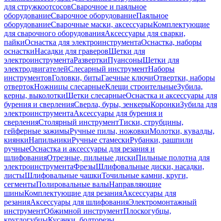
для стружкоотсосов
Сварочное и паяльное
оборудование
Сварочное оборудование
Паяльное
оборудование
Сварочные маски, аксессуары
Комплектующие
для сварочного оборудования
Аксессуары для сварки,
пайки
Оснастка для электроинструмента
Оснастка, наборы
оснастки
Насадки для граверов
Щетки для
электроинструмента
Развертки
Пуансоны
Щетки для
электродвигателей
Слесарный инструмент
Наборы
инструментов
Головки, биты
Гаечные ключи
Отвертки, наборы
отверток
Ножницы слесарные
Клещи строительные
Зубила,
керны, выколотки
Щетки слесарные
Оснастка и аксессуары для
бурения и сверления
Сверла, буры, зенкеры
Коронки
Зубила для
электроинструмента
Аксессуары для бурения и
сверления
Столярный инструмент
Тиски, струбцины,
гейферные зажимы
Ручные пилы, ножовки
Молотки, кувалды,
киянки
Напильники
Ручные стамески
Рубанки, рашпили
ручные
Оснастка и аксессуары для резания и
шлифования
Отрезные, пильные диски
Пильные полотна для
электроинструмента
Фрезы
Шлифовальные диски, насадки,
листы
Шлифовальные чашки
Точильные камни, круги,
сегменты
Полировальные валы
Направляющие
шины
Комплектующие для резания
Аксессуары для
резания
Аксессуары для шлифования
Электромонтажный
инструмент
Обжимной инструмент
Плоскогубцы,
круглогубцы
Кусачки, болторезы,