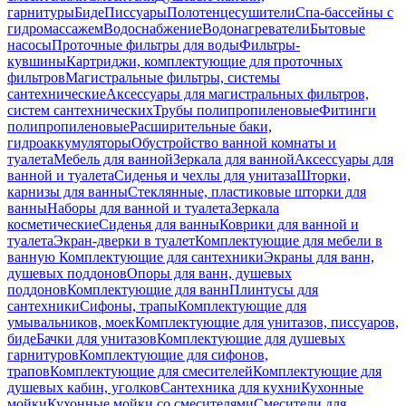
гарнитуры
Биде
Писсуары
Полотенцесушители
Спа-бассейны с
гидромассажем
Водоснабжение
Водонагреватели
Бытовые
насосы
Проточные фильтры для воды
Фильтры-
кувшины
Картриджи, комплектующие для проточных
фильтров
Магистральные фильтры, системы
сантехнические
Аксессуары для магистральных фильтров,
систем сантехнических
Трубы полипропиленовые
Фитинги
полипропиленовые
Расширительные баки,
гидроаккумуляторы
Обустройство ванной комнаты и
туалета
Мебель для ванной
Зеркала для ванной
Аксессуары для
ванной и туалета
Сиденья и чехлы для унитаза
Шторки,
карнизы для ванны
Стеклянные, пластиковые шторки для
ванны
Наборы для ванной и туалета
Зеркала
косметические
Сиденья для ванны
Коврики для ванной и
туалета
Экран-дверки в туалет
Комплектующие для мебели в
ванную
Комплектующие для сантехники
Экраны для ванн,
душевых поддонов
Опоры для ванн, душевых
поддонов
Комплектующие для ванн
Плинтусы для
сантехники
Сифоны, трапы
Комплектующие для
умывальников, моек
Комплектующие для унитазов, писсуаров,
биде
Бачки для унитазов
Комплектующие для душевых
гарнитуров
Комплектующие для сифонов,
трапов
Комплектующие для смесителей
Комплектующие для
душевых кабин, уголков
Сантехника для кухни
Кухонные
мойки
Кухонные мойки со смесителями
Смесители для