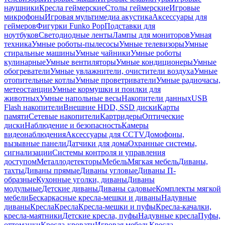
наушники
Кресла геймерские
Столы геймерские
Игровые
микрофоны
Игровая мультимедиа акустика
Аксессуары для
геймеров
Фигурки Funko Pop
Подставки для
ноутбуков
Светодиодные ленты
Лампы для мониторов
Умная
техника
Умные роботы-пылесосы
Умные телевизоры
Умные
стиральные машины
Умные чайники
Умные роботы
кулинарные
Умные вентиляторы
Умные кондиционеры
Умные
обогреватели
Умные увлажнители, очистители воздуха
Умные
отопительные котлы
Умные проветриватели
Умные радиочасы,
метеостанции
Умные кормушки и поилки для
животных
Умные напольные весы
Накопители данных
USB
Flash накопители
Внешние HDD, SSD диски
Карты
памяти
Сетевые накопители
Картридеры
Оптические
диски
Наблюдение и безопасность
Камеры
видеонаблюдения
Аксессуары для CCTV
Домофоны,
вызывные панели
Датчики для дома
Охранные системы,
сигнализации
Системы контроля и управления
доступом
Металлодетекторы
Мебель
Мягкая мебель
Диваны,
тахты
Диваны прямые
Диваны угловые
Диваны П-
образные
Кухонные уголки, диваны
Диваны
модульные
Детские диваны
Диваны садовые
Комплекты мягкой
мебели
Бескаркасные кресла-мешки и диваны
Надувные
диваны
Кресла
Кресла
Кресла-мешки и пуфы
Кресла-качалки,
кресла-маятники
Детские кресла, пуфы
Надувные кресла
Пуфы,
оттоманки
Кресла-кровати
Игровая мебель
Кресла