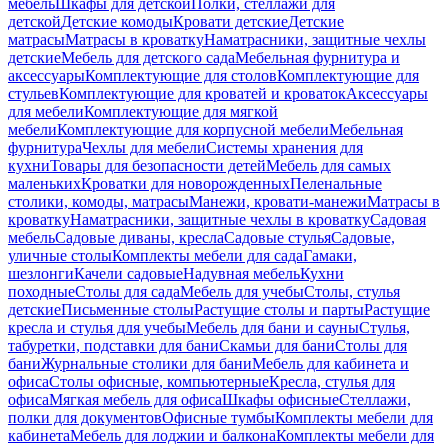
мебель
Шкафы для детской
Полки, стеллажи для
детской
Детские комоды
Кровати детские
Детские
матрасы
Матрасы в кроватку
Наматрасники, защитные чехлы
детские
Мебель для детского сада
Мебельная фурнитура и
аксессуары
Комплектующие для столов
Комплектующие для
стульев
Комплектующие для кроватей и кроваток
Аксессуары
для мебели
Комплектующие для мягкой
мебели
Комплектующие для корпусной мебели
Мебельная
фурнитура
Чехлы для мебели
Системы хранения для
кухни
Товары для безопасности детей
Мебель для самых
маленьких
Кроватки для новорожденных
Пеленальные
столики, комоды, матрасы
Манежи, кровати-манежи
Матрасы в
кроватку
Наматрасники, защитные чехлы в кроватку
Садовая
мебель
Садовые диваны, кресла
Садовые стулья
Садовые,
уличные столы
Комплекты мебели для сада
Гамаки,
шезлонги
Качели садовые
Надувная мебель
Кухни
походные
Столы для сада
Мебель для учебы
Столы, стулья
детские
Письменные столы
Растущие столы и парты
Растущие
кресла и стулья для учебы
Мебель для бани и сауны
Стулья,
табуретки, подставки для бани
Скамьи для бани
Столы для
бани
Журнальные столики для бани
Мебель для кабинета и
офиса
Столы офисные, компьютерные
Кресла, стулья для
офиса
Мягкая мебель для офиса
Шкафы офисные
Стеллажи,
полки для документов
Офисные тумбы
Комплекты мебели для
кабинета
Мебель для лоджии и балкона
Комплекты мебели для