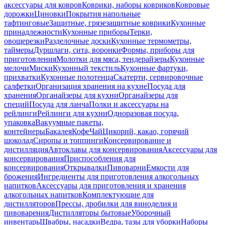
аксессуары для ковров
Коврики, наборы ковриков
Ковровые
дорожки
Циновки
Покрытия напольные
тафтинговые
Защитные, грязезащитные коврики
Кухонные
принадлежности
Кухонные приборы
Терки,
овощерезки
Разделочные доски
Кухонные термометры,
таймеры
Дуршлаги, сита, воронки
Формы, приборы для
приготовления
Молотки для мяса, тендерайзеры
Кухонные
мелочи
Миски
Кухонный текстиль
Кухонные фартуки,
прихватки
Кухонные полотенца
Скатерти, сервировочные
салфетки
Организация хранения на кухне
Посуда для
хранения
Органайзеры для кухни
Органайзеры для
специй
Посуда для ланча
Полки и аксессуары на
рейлинги
Рейлинги для кухни
Одноразовая посуда,
упаковка
Вакуумные пакеты,
контейнеры
Бакалея
Кофе
Чай
Цикорий, какао, горячий
шоколад
Сиропы и топпинги
Консервирование и
дистилляция
Автоклавы для консервирования
Аксессуары для
консервирования
Приспособления для
консервирования
Открывалки
Пивоварни
Емкости для
брожения
Ингредиенты для приготовления алкогольных
напитков
Аксессуары для приготовления и хранения
алкогольных напитков
Комплектующие для
дистилляторов
Прессы, дробилки для виноделия и
пивоварения
Дистилляторы бытовые
Уборочный
инвентарь
Швабры, насадки
Ведра, тазы для уборки
Наборы