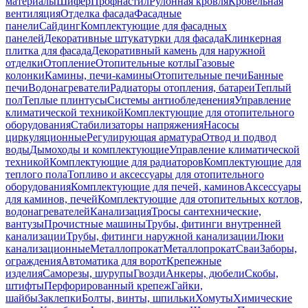
материалы
Шифер
Профнастил
Рулонная кровля
Кровельная
вентиляция
Отделка фасада
Фасадные
панели
Сайдинг
Комплектующие для фасадных
панелей
Декоративные штукатурки для фасада
Клинкерная
плитка для фасада
Декоративный камень для наружной
отделки
Отопление
Отопительные котлы
Газовые
колонки
Камины, печи-камины
Отопительные печи
Банные
печи
Водонагреватели
Радиаторы отопления, батареи
Теплый
пол
Теплые плинтусы
Системы антиобледенения
Управление
климатической техникой
Комплектующие для отопительного
оборудования
Стабилизаторы напряжения
Насосы
циркуляционные
Регулирующая арматура
Отвод и подвод
воды
Дымоходы и комплектующие
Управление климатической
техникой
Комплектующие для радиаторов
Комплектующие для
теплого пола
Топливо и аксессуары для отопительного
оборудования
Комплектующие для печей, каминов
Аксессуары
для каминов, печей
Комплектующие для отопительных котлов,
водонагревателей
Канализация
Тросы сантехнические,
вантузы
Прочистные машины
Трубы, фитинги внутренней
канализации
Трубы, фитинги наружной канализации
Люки
канализационные
Металлопрокат
Металлопрокат
Сваи
Заборы,
ограждения
Автоматика для ворот
Крепежные
изделия
Саморезы, шурупы
Гвозди
Анкеры, дюбели
Скобы,
штифты
Перфорированный крепеж
Гайки,
шайбы
Заклепки
Болты, винты, шпильки
Хомуты
Химические