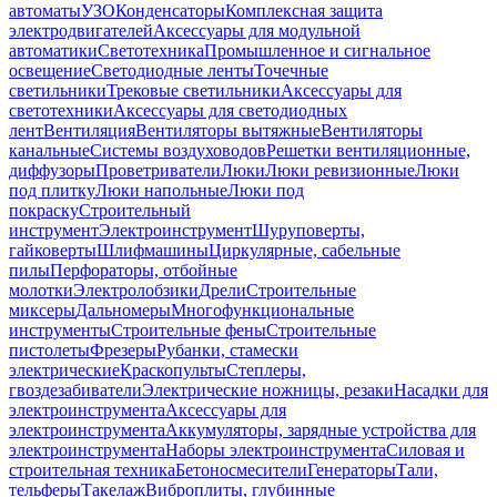
автоматы
УЗО
Конденсаторы
Комплексная защита
электродвигателей
Аксессуары для модульной
автоматики
Светотехника
Промышленное и сигнальное
освещение
Светодиодные ленты
Точечные
светильники
Трековые светильники
Аксессуары для
светотехники
Аксессуары для светодиодных
лент
Вентиляция
Вентиляторы вытяжные
Вентиляторы
канальные
Системы воздуховодов
Решетки вентиляционные,
диффузоры
Проветриватели
Люки
Люки ревизионные
Люки
под плитку
Люки напольные
Люки под
покраску
Строительный
инструмент
Электроинструмент
Шуруповерты,
гайковерты
Шлифмашины
Циркулярные, сабельные
пилы
Перфораторы, отбойные
молотки
Электролобзики
Дрели
Строительные
миксеры
Дальномеры
Многофункциональные
инструменты
Строительные фены
Строительные
пистолеты
Фрезеры
Рубанки, стамески
электрические
Краскопульты
Степлеры,
гвоздезабиватели
Электрические ножницы, резаки
Насадки для
электроинструмента
Аксессуары для
электроинструмента
Аккумуляторы, зарядные устройства для
электроинструмента
Наборы электроинструмента
Силовая и
строительная техника
Бетоносмесители
Генераторы
Тали,
тельферы
Такелаж
Виброплиты, глубинные