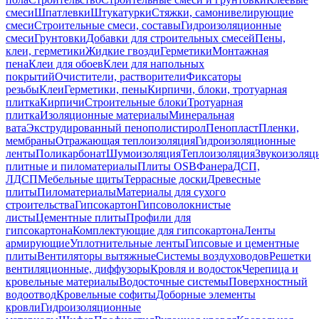
смеси
Шпатлевки
Штукатурки
Стяжки, самонивелирующие
смеси
Строительные смеси, составы
Гидроизоляционные
смеси
Грунтовки
Добавки для строительных смесей
Пены,
клеи, герметики
Жидкие гвозди
Герметики
Монтажная
пена
Клеи для обоев
Клеи для напольных
покрытий
Очистители, растворители
Фиксаторы
резьбы
Клеи
Герметики, пены
Кирпичи, блоки, тротуарная
плитка
Кирпичи
Строительные блоки
Тротуарная
плитка
Изоляционные материалы
Минеральная
вата
Экструдированный пенополистирол
Пенопласт
Пленки,
мембраны
Отражающая теплоизоляция
Гидроизоляционные
ленты
Поликарбонат
Шумоизоляция
Теплоизоляция
Звукоизоляц
плитные и пиломатериалы
Плиты OSB
Фанера
ДСП,
ЛДСП
Мебельные щиты
Террасные доски
Древесные
плиты
Пиломатериалы
Материалы для сухого
строительства
Гипсокартон
Гипсоволокнистые
листы
Цементные плиты
Профили для
гипсокартона
Комплектующие для гипсокартона
Ленты
армирующие
Уплотнительные ленты
Гипсовые и цементные
плиты
Вентиляторы вытяжные
Системы воздуховодов
Решетки
вентиляционные, диффузоры
Кровля и водосток
Черепица и
кровельные материалы
Водосточные системы
Поверхностный
водоотвод
Кровельные софиты
Доборные элементы
кровли
Гидроизоляционные