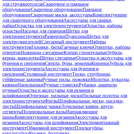
для стружкоотсосов
Сварочное и паяльное
оборудование
Сварочное оборудование
Паяльное
оборудование
Сварочные маски, аксессуары
Комплектующие
для сварочного оборудования
Аксессуары для сварки,
пайки
Оснастка для электроинструмента
Оснастка, наборы
оснастки
Насадки для граверов
Щетки для
электроинструмента
Развертки
Пуансоны
Щетки для
электродвигателей
Слесарный инструмент
Наборы
инструментов
Головки, биты
Гаечные ключи
Отвертки, наборы
отверток
Ножницы слесарные
Клещи строительные
Зубила,
керны, выколотки
Щетки слесарные
Оснастка и аксессуары для
бурения и сверления
Сверла, буры, зенкеры
Коронки
Зубила для
электроинструмента
Аксессуары для бурения и
сверления
Столярный инструмент
Тиски, струбцины,
гейферные зажимы
Ручные пилы, ножовки
Молотки, кувалды,
киянки
Напильники
Ручные стамески
Рубанки, рашпили
ручные
Оснастка и аксессуары для резания и
шлифования
Отрезные, пильные диски
Пильные полотна для
электроинструмента
Фрезы
Шлифовальные диски, насадки,
листы
Шлифовальные чашки
Точильные камни, круги,
сегменты
Полировальные валы
Направляющие
шины
Комплектующие для резания
Аксессуары для
резания
Аксессуары для шлифования
Электромонтажный
инструмент
Обжимной инструмент
Плоскогубцы,
круглогубцы
Кусачки, болторезы,