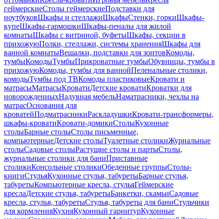
геймерские
Столы геймерские
Подставки для
ноутбуков
Шкафы и стеллажи
Шкафы
Стенки, горки
Шкафы-
купе
Шкафы-гармошки
Шкафы-пеналы для жилой
комнаты
Шкафы с витриной, буфеты
Шкафы, секции в
прихожую
Полки, стеллажи, системы хранения
Шкафы для
ванной комнаты
Вешалки, подставки для зонтов
Комоды,
тумбы
Комоды
Тумбы
Прикроватные тумбы
Обувницы, тумбы в
прихожую
Комоды, тумбы для ванной
Пеленальные столики,
комоды
Тумбы под ТВ
Комоды пластиковые
Кровати и
матрасы
Матрасы
Кровати
Детские кровати
Кроватки для
новорожденных
Надувная мебель
Наматрасники, чехлы на
матрас
Основания для
кроватей
Подматрасники
Раскладушки
Кровати-трансформеры,
шкафы-кровати
Кровати-домики
Столы
Кухонные
столы
Барные столы
Столы письменные,
компьютерные
Детские столы
Туалетные столики
Журнальные
столы
Садовые столы
Растущие столы и парты
Столы,
журнальные столики для бани
Приставные
столики
Консольные столики
Обеденные группы
Столы-
книги
Стулья
Кухонные стулья, табуреты
Барные стулья,
табуреты
Компьютерные кресла, стулья
Геймерские
кресла
Детские стулья, табуреты
Банкетки, скамьи
Садовые
кресла, стулья, табуреты
Стулья, табуреты для бани
Стульчики
для кормления
Кухня
Кухонный гарнитур
Кухонные