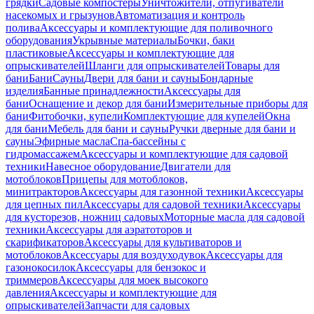
грядки
Садовые компостеры
Уничтожители, отпугиватели
насекомых и грызунов
Автоматизация и контроль
полива
Аксессуары и комплектующие для поливочного
оборудования
Укрывные материалы
Бочки, баки
пластиковые
Аксессуары и комплектующие для
опрыскивателей
Шланги для опрыскивателей
Товары для
бани
Бани
Сауны
Двери для бани и сауны
Бондарные
изделия
Банные принадлежности
Аксессуары для
бани
Оснащение и декор для бани
Измерительные приборы для
бани
Фитобочки, купели
Комплектующие для купелей
Окна
для бани
Мебель для бани и сауны
Ручки дверные для бани и
сауны
Эфирные масла
Спа-бассейны с
гидромассажем
Аксессуары и комплектующие для садовой
техники
Навесное оборудование
Двигатели для
мотоблоков
Прицепы для мотоблоков,
минитракторов
Аксессуары для газонной техники
Аксессуары
для цепных пил
Аксессуары для садовой техники
Аксессуары
для кусторезов, ножниц садовых
Моторные масла для садовой
техники
Аксессуары для аэратоторов и
скарификаторов
Аксессуары для культиваторов и
мотоблоков
Аксессуары для воздуходувок
Аксессуары для
газонокосилок
Аксессуары для бензокос и
триммеров
Аксессуары для моек высокого
давления
Аксессуары и комплектующие для
опрыскивателей
Запчасти для садовых