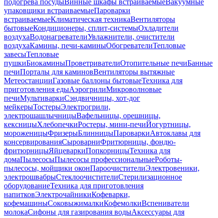
подогрева посуды
Винные шкафы встраиваемые
Вакуумные
упаковщики встраиваемые
Пароварки
встраиваемые
Климатическая техника
Вентиляторы
бытовые
Кондиционеры, сплит-системы
Охладители
воздуха
Водонагреватели
Увлажнители, очистители
воздуха
Камины, печи-камины
Обогреватели
Тепловые
завесы
Тепловые
пушки
Биокамины
Проветриватели
Отопительные печи
Банные
печи
Порталы для каминов
Вентиляторы вытяжные
Метеостанции
Газовые баллоны бытовые
Техника для
приготовления еды
Аэрогрили
Микроволновые
печи
Мультиварки
Сэндвичницы, хот-дог
мейкеры
Тостеры
Электрогрили,
электрошашлычницы
Вафельницы, орешницы,
кексницы
Хлебопечки
Ростеры, мини-печи
Йогуртницы,
мороженицы
Фризеры
Блинницы
Пароварки
Автоклавы для
консервирования
Сыроварни
Фритюрницы, фондю-
фритюрницы
Яйцеварки
Попкорницы
Техника для
дома
Пылесосы
Пылесосы профессиональные
Роботы-
пылесосы, мойщики окон
Пароочистители
Электровеники,
электрошвабры
Стеклоочистители
Стерилизационное
оборудование
Техника для приготовления
напитков
Электрочайники
Кофеварки,
кофемашины
Соковыжималки
Кофемолки
Вспениватели
молока
Сифоны для газирования воды
Аксессуары для