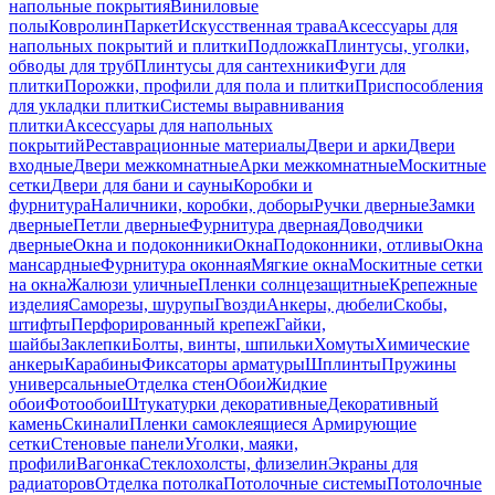
напольные покрытия
Виниловые
полы
Ковролин
Паркет
Искусственная трава
Аксессуары для
напольных покрытий и плитки
Подложка
Плинтусы, уголки,
обводы для труб
Плинтусы для сантехники
Фуги для
плитки
Порожки, профили для пола и плитки
Приспособления
для укладки плитки
Системы выравнивания
плитки
Аксессуары для напольных
покрытий
Реставрационные материалы
Двери и арки
Двери
входные
Двери межкомнатные
Арки межкомнатные
Москитные
сетки
Двери для бани и сауны
Коробки и
фурнитура
Наличники, коробки, доборы
Ручки дверные
Замки
дверные
Петли дверные
Фурнитура дверная
Доводчики
дверные
Окна и подоконники
Окна
Подоконники, отливы
Окна
мансардные
Фурнитура оконная
Мягкие окна
Москитные сетки
на окна
Жалюзи уличные
Пленки солнцезащитные
Крепежные
изделия
Саморезы, шурупы
Гвозди
Анкеры, дюбели
Скобы,
штифты
Перфорированный крепеж
Гайки,
шайбы
Заклепки
Болты, винты, шпильки
Хомуты
Химические
анкеры
Карабины
Фиксаторы арматуры
Шплинты
Пружины
универсальные
Отделка стен
Обои
Жидкие
обои
Фотообои
Штукатурки декоративные
Декоративный
камень
Скинали
Пленки самоклеящиеся
Армирующие
сетки
Стеновые панели
Уголки, маяки,
профили
Вагонка
Стеклохолсты, флизелин
Экраны для
радиаторов
Отделка потолка
Потолочные системы
Потолочные