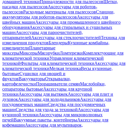
домашней техники
Принадлежности для пылесосов
Щетки,
насадки для пылесосов
Аксессуары для роботов-
пылесосов
Расходные материалы для пылесосов
Станции,
аккумуляторы для роботов-пылесосов
Аксессуары для
швейных машин
Аксессуары для промышленного швейного
оборудования
Аксессуары для стиральных и сушильных
машин
Аксессуары для пароочистителей,
отпаривателей
Аксессуары для стеклоочистителей
Техника для
измельчения продуктов
Блендеры
Кухонные комбайны,
измельчители
Планетарные
миксеры
Миксеры
Мясорубки
Ломтерезки
Комплектующие для
климатической техники
Управление климатической
техникой
Фильтры для климатической техники
Аксессуары для
климатической техники
Мелкая техника
Весы кухонные,
бытовые
Сушилки для овощей и
фруктов
Вакууматоры
Открывалки,
картофелечистки
Проращиватели семян
Маслобойки,
сепараторы бытовые
Аксессуары для крупной
техники
Аксессуары для вытяжек
Аксессуары для плит и
духовок
Аксессуары для холодильников
Аксессуары для
посудомоечных машин
Средства для посудомоечных
машин
Средства для ухода за техникой
Аксессуары для
кухонной техники
Аксессуары для микроволновых
печей
Вакуумные пакеты, контейнеры
Аксессуары для
кофемашин
Аксессуары для мультиварок,