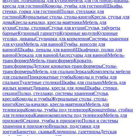
модули
Столешницы для кухни
Мебель для гостиной
Диваны,
кресла для гостиной
Комоды, тумбы для гостиной
Шкафы,
стенки, горки для гостиной
Полки, стеллажи для
гостиной
Журнальные столы, столы-книги
Кресла, стулья для
дома
Кресла-качалки, кресла-маятники
Мебель для
кухни
Столы, столики
Стулья для кухни
Стулья, табуреты
барные
Кухонный гарнитур
Кухонные модули
Кухонные
уголки, диваны
Стульчики для кормления
Системы хранения
для кухни
Мебель для ванной
Тумбы, консоли для
ванной
Шкафы, пеналы для ванной
Шкафчики, полки для
ванной
Зеркала для ванной
Аксессуары для ванной
Мебель-
трансформер
Мебель-трансформер
Кровати-
трансформеры
Детские кроватки-трансформеры
Столы-
трансформеры
Мебель для спальни
Зеркала
Комплекты мебели
для спальни
Прикроватные тумбы
Комоды и тумбы для
спальни
Туалетные столики
Шкафы для спальни
Мебель для
жилых комнат
Диваны, кресла для дома
Шкафы, стенки,
секции
Полки, стеллажи, системы хранения
Стулья,
кресла
Комоды и тумбы
Журнальные столы, столы-
книги
Кресла-качалки, кресла-маятники
Мебель для
телевизора
Комоды, тумбы под телевизор
Кронштейны, стойки
для телевизора
Каминокомплекты под телевизор
Мебель для
прихожей
Секции, тумбы в прихожую
Полки и системы
хранения в прихожую
Вешалки, подставки для
зонтов
Банкетки, скамьи
Ключницы, газетницы
Детская