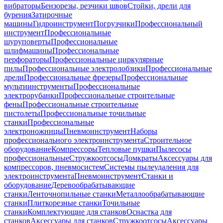
вибраторы
Бензорезы, резчики швов
Стойки, дрели для
бурения
Затирочные
машины
Гидроинструмент
Погрузчики
Профессиональный
инструмент
Профессиональные
шуруповерты
Профессиональные
шлифмашины
Профессиональные
перфораторы
Профессиональные циркулярные
пилы
Профессиональные электролобзики
Профессиональные
дрели
Профессиональные фрезеры
Профессиональные
мультиинструменты
Профессиональные
электрорубанки
Профессиональные строительные
фены
Профессиональные строительные
пистолеты
Профессиональные точильные
станки
Профессиональные
электроножницы
Пневмоинструмент
Наборы
профессионального электроинструмента
Строительное
оборудование
Компрессоры
Тепловые пушки
Пылесосы
профессиональные
Стружкоотсосы
Домкраты
Аксессуары для
компрессоров, пневмосистем
Системы пылеудаления для
электроинструмента
Пневмоинструмент
Станки и
оборудование
Деревообрабатывающие
станки
Ленточнопильные станки
Металлообрабатывающие
станки
Плиткорезные станки
Точильные
станки
Комплектующие для станков
Оснастка для
станков
Аксессуары для станков
Стружкоотсосы
Аксессуары