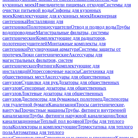
кухонных моек
Измельчители пищевых отходов
Системы для
очистки питьевой воды
Сифоны для кухонных
моек
Комплектующие для кухонных моек
Инженерная
сантехника
Инсталляции для
сантехники
Полотенцесушители
Отвод и подвод воды
Трубы
водопроводные
Магистральные фильтры, системы
сантехнические
Комплектующие для радиаторов,
полотенцесушителей
Монтажные комплекты для
сантехники
Регулирующая арматура
Системы защиты от
протечек
Люки сантехнические
Аксессуары для
магистральных фильтров, систем
сантехнических
Фитинги
Комплектующие для
инсталляций
Опрессовочные насосы
Сантехника для
общественных мест
Аксессуары для общественных
санузлов
Сушилки для рук
Дозаторы для общественных
санузлов
Сенсорные дозаторы для общественных
санузлов
Локтевые дозаторы для общественных
санузлов
Диспенсеры для бумажных полотенец
Диспенсеры
для туалетной бумаги
Канализация
Тросы сантехнические,
вантузы
Прочистные машины
Трубы, фитинги внутренней
канализации
Трубы, фитинги наружной канализации
Люки
канализационные
Теплый пол водяной
Трубы для теплого
пола
Коллекторы и комплектующие
Термостатика для теплого
пола
Автоматика для теплого
пола
Строительство
Строительные смеси и грунтовки
Клеевые