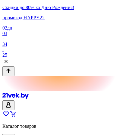
Скидки до 80% ко Дню Рождения!
промокод HAPPY22
02
дн
03
:
34
:
25
Каталог товаров