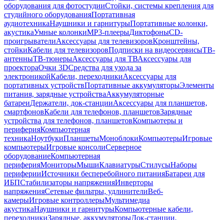
оборудования для фотостудии
Стойки, системы крепления для
студийного оборудования
Портативная
аудиотехника
Наушники и гарнитуры
Портативные колонки,
акустика
Умные колонки
MP3-плееры
Диктофоны
CD-
проигрыватели
Аксессуары для телевизоров
Кронштейны,
стойки
Кабели для телевизоров
Подписки на видеосервисы
ТВ-
антенны
ТВ-тюнеры
Аксессуары для ТВ
Аксессуары для
проектора
Очки 3D
Средства для ухода за
электроникой
Кабели, переходники
Аксессуары для
портативных устройств
Портативные аккумуляторы
Элементы
питания, зарядные устройства
Аккумуляторные
батареи
Держатели, док-станции
Аксессуары для планшетов,
смартфонов
Кабели для телефонов, планшетов
Зарядные
устройства для телефонов, планшетов
Компьютеры и
периферия
Компьютерная
техника
Ноутбуки
Планшеты
Моноблоки
Компьютеры
Игровые
компьютеры
Игровые консоли
Серверное
оборудование
Компьютерная
периферия
Мониторы
Мыши
Клавиатуры
Стилусы
Наборы
периферии
Источники бесперебойного питания
Батареи для
ИБП
Стабилизаторы напряжения
Инверторы
напряжения
Сетевые фильтры, удлинители
Веб-
камеры
Игровые контроллеры
Мультимедиа
акустика
Наушники и гарнитуры
Компьютерные кабели,
переходники
Зарядные, аккумуляторы
Док-станции,