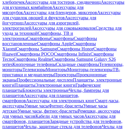
хлебопечек
Аксессуары для тостеров, сэндвичниц
Аксессуары
для кухонных комбайнов
Аксессуары для
мясорубок
Аксессуары для блендеров, миксеров
Аксессуары
для сушилок овощей и фруктов
Аксессуары для
йогуртниц
Аксессуары для аэрогрилей,
электрогрилей
Аксессуары для соковыжималок
Средства для
ухода за техникой
Смартфоны, ТВ и
электроника
Смартфоны
Смартфоны
Смартфоны
восстановленные
Смартфоны Apple
Смартфоны
Xiaomi
Смартфоны Samsung
Смартфоны Honor
Смартфоны
Huawei
Смартфоны POCO
Смартфоны Infinix
Смартфоны
Tecno
Смартфоны Realme
Смартфоны Samsung Galaxy S26
series
Кнопочные телефоны
Складные смартфоны
Телевизоры,
мониторы
Телевизоры
Мониторы
Мониторы-телевизоры
ТВ-
приставки и медиаплееры
Проекторы
Проекционные
экраны
Профессиональные дисплеи
Планшеты, электронные
книги
Планшеты
Электронные книги
Графические
планшеты
Блокноты электронные
Чехлы, бамперы для
планшетов
Аксессуары для планшетов,
смартфонов
Аксессуары для электронных книг
Смарт-часы,
аксессуары
Умные часы
Фитнес-браслеты
Умные часы
детские
Умные часы, фитнес-браслеты
Ремешки, аксессуары
для умных часов
Кабели для умных часов
Аксессуары для
смартфонов, планшетов
Зарядные устройства для телефонов,
планшетов
Чехлы, защитные стекла для телефонов
Чехлы для