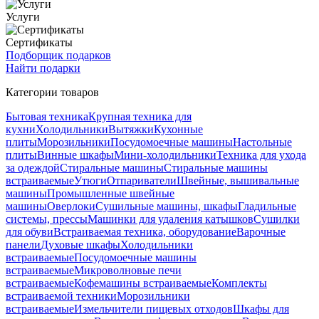
Услуги
Сертификаты
Подборщик подарков
Найти подарки
Категории товаров
Бытовая техника
Крупная техника для
кухни
Холодильники
Вытяжки
Кухонные
плиты
Морозильники
Посудомоечные машины
Настольные
плиты
Винные шкафы
Мини-холодильники
Техника для ухода
за одеждой
Стиральные машины
Стиральные машины
встраиваемые
Утюги
Отпариватели
Швейные, вышивальные
машины
Промышленные швейные
машины
Оверлоки
Сушильные машины, шкафы
Гладильные
системы, прессы
Машинки для удаления катышков
Сушилки
для обуви
Встраиваемая техника, оборудование
Варочные
панели
Духовые шкафы
Холодильники
встраиваемые
Посудомоечные машины
встраиваемые
Микроволновые печи
встраиваемые
Кофемашины встраиваемые
Комплекты
встраиваемой техники
Морозильники
встраиваемые
Измельчители пищевых отходов
Шкафы для