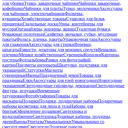
для уборки
Турки, заварочные чайники
Чайники заварочные,
кофейники
Чайники для плиты
Турки, молочники
Аксессуары
для чайников, электрочайников
Фильтры-
кувшины
Хозяйственные товары
Сушилки для белья,
прищепки
Гладильные доски
Урны, контейнеры для
мусора
Органайзеры, корзины, ящики
Туалетная бумага,
бумажные полотенца
Салфетки, мочалки, губки, мусорные
пакеты
Фольга, пленка, пакеты
Упаковочная тара
Аксессуары
для глажения
Аксессуары для стирки
Веревки,
шпагаты
Емкости, дозаторы для моющих средств
Вешалки-
плечики
Мешки хозяйственные
Сувениры
Копилки
Картины,
постеры
Фотоальбомы
Рамки для фотографий,
картин
Предметы интерьера
Шкатулки, подставки для
украшений
Статуэтки
Магниты
сувенирные
Иконы
Праздничный декор
Товары для
праздника
Елки
Аксессуары для елей новогодних
Новогодние
украшения
Светодиодные гирлянды, декорации
Светодиодные
фигуры, игрушки
Временные
татуировки
Фотобутафория
Товары для
маскарада
Подарки
Подарки, подарочные наборы
Подарочные
наборы косметики для лица и тела
Наборы для
бритья
Оформление подарков
Сантехника и
водоснабжение
Сантехника
Душевые кабины, поддоны,
двери
Ванны
Унитазы
Умывальники
Умывальники со
смесителями
Смесители
Душевые панели,