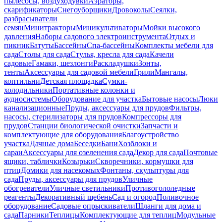
пылесосы, воздуходувки
Аэраторы,
скарификаторы
Снегоуборщики
Дровоколы
Сеялки,
разбрасыватели
семян
Минитракторы
Миникультиваторы
Мойки высокого
давления
Наборы садового электроинструмента
Отдых и
пикник
Батуты
Бассейны
Спа-бассейны
Комплекты мебели для
сада
Столы для сада
Стулья, кресла для сада
Качели
садовые
Гамаки, шезлонги
Раскладушки
Зонты,
тенты
Аксессуары для садовой мебели
Грили
Мангалы,
коптильни
Детская площадка
Сумки-
холодильники
Портативные колонки и
аудиосистемы
Оборудование для участка
Бытовые насосы
Люки
канализационные
Пруды, аксессуары для прудов
Фильтры,
насосы, стерилизаторы для прудов
Компрессоры для
прудов
Станции биологической очистки
Запчасти и
комплектующие для оборудования
Благоустройство
участка
Дачные дома
Беседки
Бани
Хозблоки и
сараи
Аксессуары для озеленения сада
Декор для сада
Почтовые
ящики, таблички
Козырьки
Скворечники, кормушки для
птиц
Домики для насекомых
Фонтаны, скульптуры для
сада
Пруды, аксессуары для прудов
Уличные
обогреватели
Уличные светильники
Противогололедные
реагенты
Декоративный щебень
Сад и огород
Поливочное
оборудование
Садовые опрыскиватели
Шланги для дома и
сада
Парники
Теплицы
Комплектующие для теплиц
Модульные