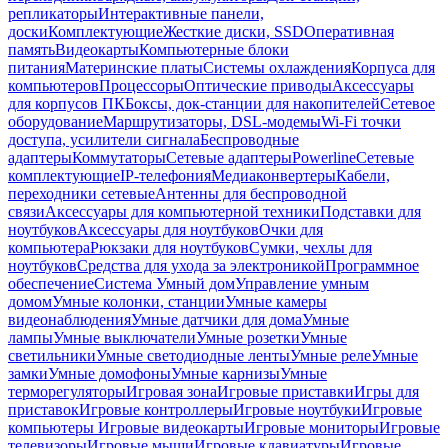
репликаторы
Интерактивные панели,
доски
Комплектующие
Жесткие диски, SSD
Оперативная
память
Видеокарты
Компьютерные блоки
питания
Материнские платы
Системы охлаждения
Корпуса для
компьютеров
Процессоры
Оптические приводы
Аксессуары
для корпусов ПК
Боксы, док-станции для накопителей
Сетевое
оборудование
Маршрутизаторы, DSL-модемы
Wi-Fi точки
доступа, усилители сигнала
Беспроводные
адаптеры
Коммутаторы
Сетевые адаптеры
Powerline
Сетевые
комплектующие
IP-телефония
Медиаконвертеры
Кабели,
переходники сетевые
Антенны для беспроводной
связи
Аксессуары для компьютерной техники
Подставки для
ноутбуков
Аксессуары для ноутбуков
Очки для
компьютера
Рюкзаки для ноутбуков
Сумки, чехлы для
ноутбуков
Средства для ухода за электроникой
Программное
обеспечение
Система Умный дом
Управление умным
домом
Умные колонки, станции
Умные камеры
видеонаблюдения
Умные датчики для дома
Умные
лампы
Умные выключатели
Умные розетки
Умные
светильники
Умные светодиодные ленты
Умные реле
Умные
замки
Умные домофоны
Умные карнизы
Умные
терморегуляторы
Игровая зона
Игровые приставки
Игры для
приставок
Игровые контроллеры
Игровые ноутбуки
Игровые
компьютеры
Игровые видеокарты
Игровые мониторы
Игровые
телевизоры
Игровые мыши
Игровые клавиатуры
Игровые