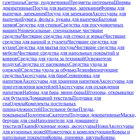
газетницы
Свечи, подсвечники
Предметы интерьера
Ширмы
декоративные
Посуда для выпечки, запекания
Формы для
выпечки, запекания
Посуда для запекания
Аксессуары для
выпечки
Бумага, фольга, рукава для выпечки
Бытовая
химия
Средства для стирки
Средства для посудомоечных
машин
Универсальные, специальные чистящие
средства
Чистящие средства для стекол и зеркал
Чистящие
средства для ванной и туалета
Чистящие средства для
кухни
Средства для мытья посуды
Чистящие средства для
мебели
Чистящие средства для напольных покрытий и
ковров
Средства для ухода за техникой
Освежители
воздуха
Средства от насекомых
Средства ухода за
одеждой
Средства ухода за обувью
Дезинфицирующие
средства
Аксессуары для бара
Сервировка для
напитков
Аксессуары для хранения напитков
Аксессуары для
приготовления коктейлей
Аксессуары для охлаждения
напитков
Наборы для бара, мини-бары
Штопоры, открывалки
для бутылок
Домашний текстиль
Подушки для
сна
Одеяла
Комплекты постельных
принадлежностей
Постельное белье
Пледы,
покрывала
Полотенца
Скатерти
Подушки декоративные
Маски,
беруши для сна
Наполнители для домашнего
текстиля
Ткани
Кухонные ножи, аксессуары
Ножи
Аксессуары
для кухонных ножей
Ножеточки и комплектующие
Ковры и
напольные покрытия
Ковры, циновки, шкуры
Ковры,