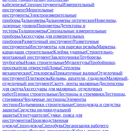
кабелерезы
Специнструменты
Измерительный
инструмент
Мерительные
инструменты
Электроизмерительные
приборы
Дальномеры
Дальномеры оптические
Нивелиры,
лазерные уровни
Пирометры
Детекторы и
тестеры
Толщиномеры
Специальные измерительные
приборы
Аксессуары для измерительных
приборов
Разметочный инструмент
Разметочные
инструменты
Инструменты для нарезки резьбы
Маркеры,
карандаши строительные
Клейма ударные
Строительно-
монтажный инструмент
Заклепочники
Труборезы,
трубогибы
Ножи строительные
Мультитулы
Пробойники,
просекатели отверстий
Ломы
Степлеры
механические
Стеклорезы
Прикаточные валики
Отделочный
инструмент
Плиткорезы
Кельмы, шпатели, гладилки
Малярный,
отделочный инструмент
Скотч, ленты малярные
Диспенсеры
для скотча
Аксессуары для малярных, отделочных
работ
Пленки строительные
Лестницы и стремянки
Лестницы,
стремянки
Чердачные лестницы
Элементы
лестниц
Подъемники строительные
Спецодежда и средства
защиты
Средства индивидуальной
защиты
Огнетушители
Сумки, пояса для
инструментов
Производственная
одежда
Спецодежда
Спецобувь
Организация рабочего
пространства
Фонари, прожекторы
Кейсы, ящики для