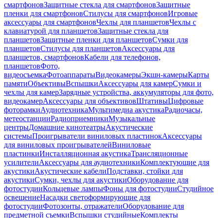
смартфонов
Защитные стекла для смартфонов
Защитные
пленки для смартфонов
Стилусы для смартфонов
Игровые
аксессуары для смартфонов
Чехлы для планшетов
Чехлы с
клавиатурой для планшетов
Защитные стекла для
планшетов
Защитные пленки для планшетов
Сумки для
планшетов
Стилусы для планшетов
Аксессуары для
планшетов, смартфонов
Кабели для телефонов,
планшетов
Фото,
видеосъемка
Фотоаппараты
Видеокамеры
Экшн-камеры
Карты
памяти
Объективы
Вспышки
Аксессуары для камер
Сумки и
чехлы для камер
Зарядные устройства, аккумуляторы для фото,
видеокамер
Аксессуары для объективов
Штативы
Цифровые
фоторамки
Аудиотехника
Мультимедиа акустика
Радиочасы,
метеостанции
Радиоприемники
Музыкальные
центры
Домашние кинотеатры
Акустические
системы
Проигрыватели виниловых пластинок
Аксессуары
для виниловых проигрывателей
Виниловые
пластинки
Инсталляционная акустика
Трансляционные
усилители
Аксессуары для аудиотехники
Комплектующие для
акустики
Акустические кабели
Подставки, стойки для
акустики
Сумки, чехлы для акустики
Оборудование для
фотостудии
Кольцевые лампы
Фоны для фотостудии
Студийное
освещение
Насадки светоформирующие для
фотостудии
Фотозонты, отражатели
Оборудование для
предметной съемки
Вспышки студийные
Комплекты