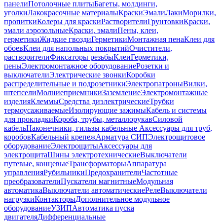
панели
Потолочные плиты
Багеты, молдинги,
уголки
Лакокрасочные материалы
Краски
Эмали
Лаки
Морилки,
пропитки
Колеры для краски
Растворители
Грунтовки
Краски,
эмали аэрозольные
Краски, эмали
Пены, клеи,
герметики
Жидкие гвозди
Герметики
Монтажная пена
Клеи для
обоев
Клеи для напольных покрытий
Очистители,
растворители
Фиксаторы резьбы
Клеи
Герметики,
пены
Электромонтажное оборудование
Розетки и
выключатели
Электрические звонки
Коробки
распределительные и подрозетники
Электропатроны
Вилки,
штепсели
Молниеприемники
Заземление
Электромонтажные
изделия
Клеммы
Средства диэлектрические
Трубки
термоусаживаемые
Изолирующие зажимы
Кабель и системы
для прокладки
Короба, трубы, металлорукав
Силовой
кабель
Наконечники, гильзы кабельные
Аксессуары для труб,
коробов
Кабельный крепеж
Арматура СИП
Электрощитовое
оборудование
Электрощиты
Аксессуары для
электрощита
Шины электротехнические
Выключатели
путевые, концевые
Трансформаторы
Аппаратура
управления
Рубильники
Предохранители
Частотные
преобразователи
Пускатели магнитные
Модульная
автоматика
Выключатели автоматические
Реле
Выключатели
нагрузки
Контакторы
Дополнительное модульное
оборудование
УЗИП
Автоматика пуска
двигателя
Дифференциальные