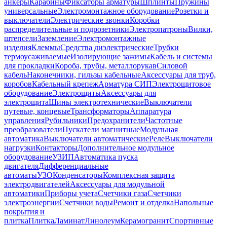
анкеры
Карабины
Фиксаторы арматуры
Шплинты
Пружины
универсальные
Электромонтажное оборудование
Розетки и
выключатели
Электрические звонки
Коробки
распределительные и подрозетники
Электропатроны
Вилки,
штепсели
Заземление
Электромонтажные
изделия
Клеммы
Средства диэлектрические
Трубки
термоусаживаемые
Изолирующие зажимы
Кабель и системы
для прокладки
Короба, трубы, металлорукав
Силовой
кабель
Наконечники, гильзы кабельные
Аксессуары для труб,
коробов
Кабельный крепеж
Арматура СИП
Электрощитовое
оборудование
Электрощиты
Аксессуары для
электрощита
Шины электротехнические
Выключатели
путевые, концевые
Трансформаторы
Аппаратура
управления
Рубильники
Предохранители
Частотные
преобразователи
Пускатели магнитные
Модульная
автоматика
Выключатели автоматические
Реле
Выключатели
нагрузки
Контакторы
Дополнительное модульное
оборудование
УЗИП
Автоматика пуска
двигателя
Дифференциальные
автоматы
УЗО
Конденсаторы
Комплексная защита
электродвигателей
Аксессуары для модульной
автоматики
Приборы учета
Счетчики газа
Счетчики
электроэнергии
Счетчики воды
Ремонт и отделка
Напольные
покрытия и
плитка
Плитка
Ламинат
Линолеум
Керамогранит
Спортивные