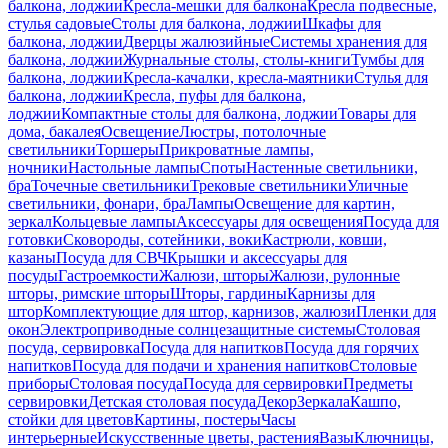
балкона, лоджии
Кресла-мешки для балкона
Кресла подвесные,
стулья садовые
Столы для балкона, лоджии
Шкафы для
балкона, лоджии
Дверцы жалюзийные
Системы хранения для
балкона, лоджии
Журнальные столы, столы-книги
Тумбы для
балкона, лоджии
Кресла-качалки, кресла-маятники
Стулья для
балкона, лоджии
Кресла, пуфы для балкона,
лоджии
Компактные столы для балкона, лоджии
Товары для
дома, бакалея
Освещение
Люстры, потолочные
светильники
Торшеры
Прикроватные лампы,
ночники
Настольные лампы
Споты
Настенные светильники,
бра
Точечные светильники
Трековые светильники
Уличные
светильники, фонари, бра
Лампы
Освещение для картин,
зеркал
Кольцевые лампы
Аксессуары для освещения
Посуда для
готовки
Сковороды, сотейники, воки
Кастрюли, ковши,
казаны
Посуда для СВЧ
Крышки и аксессуары для
посуды
Гастроемкости
Жалюзи, шторы
Жалюзи, рулонные
шторы, римские шторы
Шторы, гардины
Карнизы для
штор
Комплектующие для штор, карнизов, жалюзи
Пленки для
окон
Электроприводные солнцезащитные системы
Столовая
посуда, сервировка
Посуда для напитков
Посуда для горячих
напитков
Посуда для подачи и хранения напитков
Столовые
приборы
Столовая посуда
Посуда для сервировки
Предметы
сервировки
Детская столовая посуда
Декор
Зеркала
Кашпо,
стойки для цветов
Картины, постеры
Часы
интерьерные
Искусственные цветы, растения
Вазы
Ключницы,