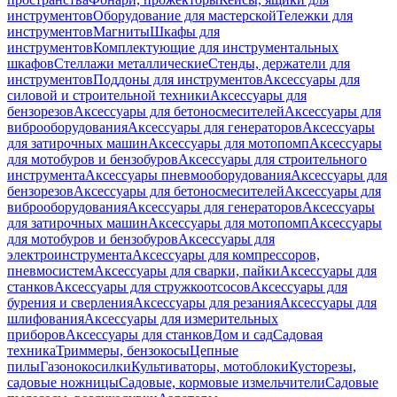
инструментов
Оборудование для мастерской
Тележки для
инструментов
Магниты
Шкафы для
инструментов
Комплектующие для инструментальных
шкафов
Стеллажи металлические
Стенды, держатели для
инструментов
Поддоны для инструментов
Аксессуары для
силовой и строительной техники
Аксессуары для
бензорезов
Аксессуары для бетоносмесителей
Аксессуары для
виброоборудования
Аксессуары для генераторов
Аксессуары
для затирочных машин
Аксессуары для мотопомп
Аксессуары
для мотобуров и бензобуров
Аксессуары для строительного
инструмента
Аксессуары пневмооборудования
Аксессуары для
бензорезов
Аксессуары для бетоносмесителей
Аксессуары для
виброоборудования
Аксессуары для генераторов
Аксессуары
для затирочных машин
Аксессуары для мотопомп
Аксессуары
для мотобуров и бензобуров
Аксессуары для
электроинструмента
Аксессуары для компрессоров,
пневмосистем
Аксессуары для сварки, пайки
Аксессуары для
станков
Аксессуары для стружкоотсосов
Аксессуары для
бурения и сверления
Аксессуары для резания
Аксессуары для
шлифования
Аксессуары для измерительных
приборов
Аксессуары для станков
Дом и сад
Садовая
техника
Триммеры, бензокосы
Цепные
пилы
Газонокосилки
Культиваторы, мотоблоки
Кусторезы,
садовые ножницы
Садовые, кормовые измельчители
Садовые