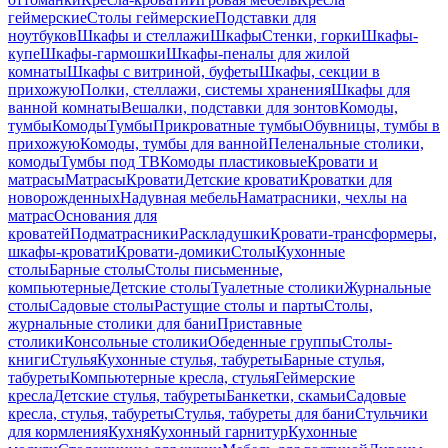
геймерские
Столы геймерские
Подставки для
ноутбуков
Шкафы и стеллажи
Шкафы
Стенки, горки
Шкафы-
купе
Шкафы-гармошки
Шкафы-пеналы для жилой
комнаты
Шкафы с витриной, буфеты
Шкафы, секции в
прихожую
Полки, стеллажи, системы хранения
Шкафы для
ванной комнаты
Вешалки, подставки для зонтов
Комоды,
тумбы
Комоды
Тумбы
Прикроватные тумбы
Обувницы, тумбы в
прихожую
Комоды, тумбы для ванной
Пеленальные столики,
комоды
Тумбы под ТВ
Комоды пластиковые
Кровати и
матрасы
Матрасы
Кровати
Детские кровати
Кроватки для
новорожденных
Надувная мебель
Наматрасники, чехлы на
матрас
Основания для
кроватей
Подматрасники
Раскладушки
Кровати-трансформеры,
шкафы-кровати
Кровати-домики
Столы
Кухонные
столы
Барные столы
Столы письменные,
компьютерные
Детские столы
Туалетные столики
Журнальные
столы
Садовые столы
Растущие столы и парты
Столы,
журнальные столики для бани
Приставные
столики
Консольные столики
Обеденные группы
Столы-
книги
Стулья
Кухонные стулья, табуреты
Барные стулья,
табуреты
Компьютерные кресла, стулья
Геймерские
кресла
Детские стулья, табуреты
Банкетки, скамьи
Садовые
кресла, стулья, табуреты
Стулья, табуреты для бани
Стульчики
для кормления
Кухня
Кухонный гарнитур
Кухонные