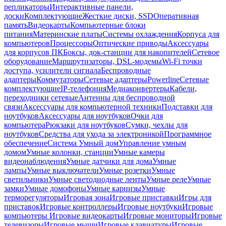
репликаторы
Интерактивные панели,
доски
Комплектующие
Жесткие диски, SSD
Оперативная
память
Видеокарты
Компьютерные блоки
питания
Материнские платы
Системы охлаждения
Корпуса для
компьютеров
Процессоры
Оптические приводы
Аксессуары
для корпусов ПК
Боксы, док-станции для накопителей
Сетевое
оборудование
Маршрутизаторы, DSL-модемы
Wi-Fi точки
доступа, усилители сигнала
Беспроводные
адаптеры
Коммутаторы
Сетевые адаптеры
Powerline
Сетевые
комплектующие
IP-телефония
Медиаконвертеры
Кабели,
переходники сетевые
Антенны для беспроводной
связи
Аксессуары для компьютерной техники
Подставки для
ноутбуков
Аксессуары для ноутбуков
Очки для
компьютера
Рюкзаки для ноутбуков
Сумки, чехлы для
ноутбуков
Средства для ухода за электроникой
Программное
обеспечение
Система Умный дом
Управление умным
домом
Умные колонки, станции
Умные камеры
видеонаблюдения
Умные датчики для дома
Умные
лампы
Умные выключатели
Умные розетки
Умные
светильники
Умные светодиодные ленты
Умные реле
Умные
замки
Умные домофоны
Умные карнизы
Умные
терморегуляторы
Игровая зона
Игровые приставки
Игры для
приставок
Игровые контроллеры
Игровые ноутбуки
Игровые
компьютеры
Игровые видеокарты
Игровые мониторы
Игровые
телевизоры
Игровые мыши
Игровые клавиатуры
Игровые