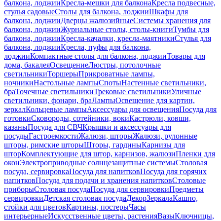
балкона, лоджии
Кресла-мешки для балкона
Кресла подвесные,
стулья садовые
Столы для балкона, лоджии
Шкафы для
балкона, лоджии
Дверцы жалюзийные
Системы хранения для
балкона, лоджии
Журнальные столы, столы-книги
Тумбы для
балкона, лоджии
Кресла-качалки, кресла-маятники
Стулья для
балкона, лоджии
Кресла, пуфы для балкона,
лоджии
Компактные столы для балкона, лоджии
Товары для
дома, бакалея
Освещение
Люстры, потолочные
светильники
Торшеры
Прикроватные лампы,
ночники
Настольные лампы
Споты
Настенные светильники,
бра
Точечные светильники
Трековые светильники
Уличные
светильники, фонари, бра
Лампы
Освещение для картин,
зеркал
Кольцевые лампы
Аксессуары для освещения
Посуда для
готовки
Сковороды, сотейники, воки
Кастрюли, ковши,
казаны
Посуда для СВЧ
Крышки и аксессуары для
посуды
Гастроемкости
Жалюзи, шторы
Жалюзи, рулонные
шторы, римские шторы
Шторы, гардины
Карнизы для
штор
Комплектующие для штор, карнизов, жалюзи
Пленки для
окон
Электроприводные солнцезащитные системы
Столовая
посуда, сервировка
Посуда для напитков
Посуда для горячих
напитков
Посуда для подачи и хранения напитков
Столовые
приборы
Столовая посуда
Посуда для сервировки
Предметы
сервировки
Детская столовая посуда
Декор
Зеркала
Кашпо,
стойки для цветов
Картины, постеры
Часы
интерьерные
Искусственные цветы, растения
Вазы
Ключницы,