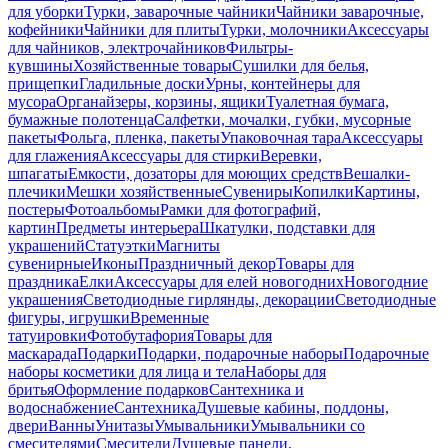
для уборки
Турки, заварочные чайники
Чайники заварочные,
кофейники
Чайники для плиты
Турки, молочники
Аксессуары
для чайников, электрочайников
Фильтры-
кувшины
Хозяйственные товары
Сушилки для белья,
прищепки
Гладильные доски
Урны, контейнеры для
мусора
Органайзеры, корзины, ящики
Туалетная бумага,
бумажные полотенца
Салфетки, мочалки, губки, мусорные
пакеты
Фольга, пленка, пакеты
Упаковочная тара
Аксессуары
для глажения
Аксессуары для стирки
Веревки,
шпагаты
Емкости, дозаторы для моющих средств
Вешалки-
плечики
Мешки хозяйственные
Сувениры
Копилки
Картины,
постеры
Фотоальбомы
Рамки для фотографий,
картин
Предметы интерьера
Шкатулки, подставки для
украшений
Статуэтки
Магниты
сувенирные
Иконы
Праздничный декор
Товары для
праздника
Елки
Аксессуары для елей новогодних
Новогодние
украшения
Светодиодные гирлянды, декорации
Светодиодные
фигуры, игрушки
Временные
татуировки
Фотобутафория
Товары для
маскарада
Подарки
Подарки, подарочные наборы
Подарочные
наборы косметики для лица и тела
Наборы для
бритья
Оформление подарков
Сантехника и
водоснабжение
Сантехника
Душевые кабины, поддоны,
двери
Ванны
Унитазы
Умывальники
Умывальники со
смесителями
Смесители
Душевые панели,