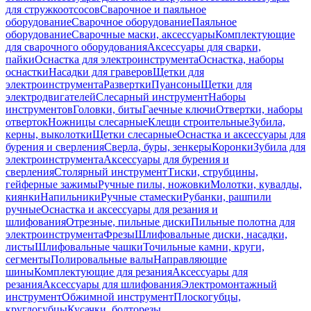
для стружкоотсосов
Сварочное и паяльное
оборудование
Сварочное оборудование
Паяльное
оборудование
Сварочные маски, аксессуары
Комплектующие
для сварочного оборудования
Аксессуары для сварки,
пайки
Оснастка для электроинструмента
Оснастка, наборы
оснастки
Насадки для граверов
Щетки для
электроинструмента
Развертки
Пуансоны
Щетки для
электродвигателей
Слесарный инструмент
Наборы
инструментов
Головки, биты
Гаечные ключи
Отвертки, наборы
отверток
Ножницы слесарные
Клещи строительные
Зубила,
керны, выколотки
Щетки слесарные
Оснастка и аксессуары для
бурения и сверления
Сверла, буры, зенкеры
Коронки
Зубила для
электроинструмента
Аксессуары для бурения и
сверления
Столярный инструмент
Тиски, струбцины,
гейферные зажимы
Ручные пилы, ножовки
Молотки, кувалды,
киянки
Напильники
Ручные стамески
Рубанки, рашпили
ручные
Оснастка и аксессуары для резания и
шлифования
Отрезные, пильные диски
Пильные полотна для
электроинструмента
Фрезы
Шлифовальные диски, насадки,
листы
Шлифовальные чашки
Точильные камни, круги,
сегменты
Полировальные валы
Направляющие
шины
Комплектующие для резания
Аксессуары для
резания
Аксессуары для шлифования
Электромонтажный
инструмент
Обжимной инструмент
Плоскогубцы,
круглогубцы
Кусачки, болторезы,