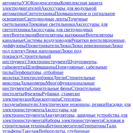
автоматы
УЗО
Конденсаторы
Комплексная защита
электродвигателей
Аксессуары для модульной
автоматики
Светотехника
Промышленное и сигнальное
освещение
Светодиодные ленты
Точечные
светильники
Трековые светильники
Аксессуары для
светотехники
Аксессуары для светодиодных
лент
Вентиляция
Вентиляторы вытяжные
Вентиляторы
канальные
Системы воздуховодов
Решетки вентиляционные,
диффузоры
Проветриватели
Люки
Люки ревизионные
Люки
под плитку
Люки напольные
Люки под
покраску
Строительный
инструмент
Электроинструмент
Шуруповерты,
гайковерты
Шлифмашины
Циркулярные, сабельные
пилы
Перфораторы, отбойные
молотки
Электролобзики
Дрели
Строительные
миксеры
Дальномеры
Многофункциональные
инструменты
Строительные фены
Строительные
пистолеты
Фрезеры
Рубанки, стамески
электрические
Краскопульты
Степлеры,
гвоздезабиватели
Электрические ножницы, резаки
Насадки для
электроинструмента
Аксессуары для
электроинструмента
Аккумуляторы, зарядные устройства для
электроинструмента
Наборы электроинструмента
Силовая и
строительная техника
Бетоносмесители
Генераторы
Тали,
тельферы
Такелаж
Виброплиты, глубинные