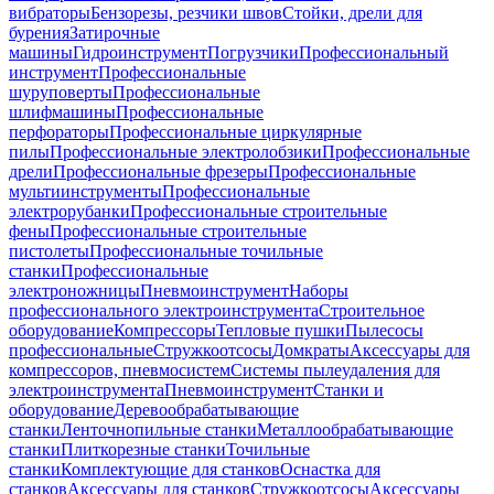
вибраторы
Бензорезы, резчики швов
Стойки, дрели для
бурения
Затирочные
машины
Гидроинструмент
Погрузчики
Профессиональный
инструмент
Профессиональные
шуруповерты
Профессиональные
шлифмашины
Профессиональные
перфораторы
Профессиональные циркулярные
пилы
Профессиональные электролобзики
Профессиональные
дрели
Профессиональные фрезеры
Профессиональные
мультиинструменты
Профессиональные
электрорубанки
Профессиональные строительные
фены
Профессиональные строительные
пистолеты
Профессиональные точильные
станки
Профессиональные
электроножницы
Пневмоинструмент
Наборы
профессионального электроинструмента
Строительное
оборудование
Компрессоры
Тепловые пушки
Пылесосы
профессиональные
Стружкоотсосы
Домкраты
Аксессуары для
компрессоров, пневмосистем
Системы пылеудаления для
электроинструмента
Пневмоинструмент
Станки и
оборудование
Деревообрабатывающие
станки
Ленточнопильные станки
Металлообрабатывающие
станки
Плиткорезные станки
Точильные
станки
Комплектующие для станков
Оснастка для
станков
Аксессуары для станков
Стружкоотсосы
Аксессуары