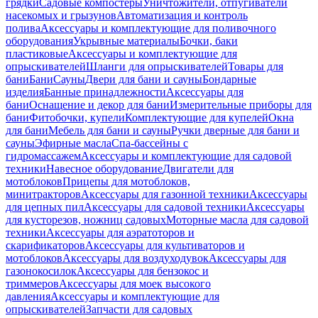
грядки
Садовые компостеры
Уничтожители, отпугиватели
насекомых и грызунов
Автоматизация и контроль
полива
Аксессуары и комплектующие для поливочного
оборудования
Укрывные материалы
Бочки, баки
пластиковые
Аксессуары и комплектующие для
опрыскивателей
Шланги для опрыскивателей
Товары для
бани
Бани
Сауны
Двери для бани и сауны
Бондарные
изделия
Банные принадлежности
Аксессуары для
бани
Оснащение и декор для бани
Измерительные приборы для
бани
Фитобочки, купели
Комплектующие для купелей
Окна
для бани
Мебель для бани и сауны
Ручки дверные для бани и
сауны
Эфирные масла
Спа-бассейны с
гидромассажем
Аксессуары и комплектующие для садовой
техники
Навесное оборудование
Двигатели для
мотоблоков
Прицепы для мотоблоков,
минитракторов
Аксессуары для газонной техники
Аксессуары
для цепных пил
Аксессуары для садовой техники
Аксессуары
для кусторезов, ножниц садовых
Моторные масла для садовой
техники
Аксессуары для аэратоторов и
скарификаторов
Аксессуары для культиваторов и
мотоблоков
Аксессуары для воздуходувок
Аксессуары для
газонокосилок
Аксессуары для бензокос и
триммеров
Аксессуары для моек высокого
давления
Аксессуары и комплектующие для
опрыскивателей
Запчасти для садовых