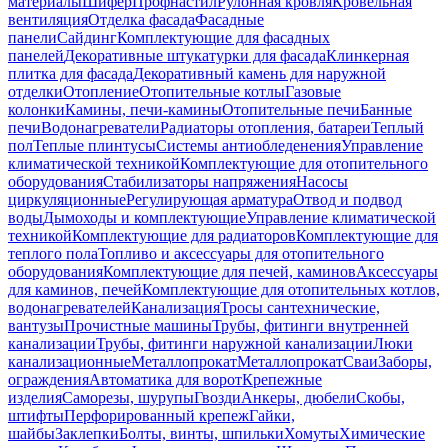
материалы
Шифер
Профнастил
Рулонная кровля
Кровельная
вентиляция
Отделка фасада
Фасадные
панели
Сайдинг
Комплектующие для фасадных
панелей
Декоративные штукатурки для фасада
Клинкерная
плитка для фасада
Декоративный камень для наружной
отделки
Отопление
Отопительные котлы
Газовые
колонки
Камины, печи-камины
Отопительные печи
Банные
печи
Водонагреватели
Радиаторы отопления, батареи
Теплый
пол
Теплые плинтусы
Системы антиобледенения
Управление
климатической техникой
Комплектующие для отопительного
оборудования
Стабилизаторы напряжения
Насосы
циркуляционные
Регулирующая арматура
Отвод и подвод
воды
Дымоходы и комплектующие
Управление климатической
техникой
Комплектующие для радиаторов
Комплектующие для
теплого пола
Топливо и аксессуары для отопительного
оборудования
Комплектующие для печей, каминов
Аксессуары
для каминов, печей
Комплектующие для отопительных котлов,
водонагревателей
Канализация
Тросы сантехнические,
вантузы
Прочистные машины
Трубы, фитинги внутренней
канализации
Трубы, фитинги наружной канализации
Люки
канализационные
Металлопрокат
Металлопрокат
Сваи
Заборы,
ограждения
Автоматика для ворот
Крепежные
изделия
Саморезы, шурупы
Гвозди
Анкеры, дюбели
Скобы,
штифты
Перфорированный крепеж
Гайки,
шайбы
Заклепки
Болты, винты, шпильки
Хомуты
Химические