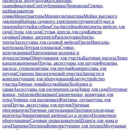
пылесосы, воздуходувки
Аэраторы,
скарификаторы
Снегоуборщики
Дровоколы
Сеялки,
разбрасыватели
семян
Минитракторы
Миникультиваторы
Мойки высокого
давления
Наборы садового электроинструмента
Отдых и
пикник
Батуты
Бассейны
Спа-бассейны
Комплекты мебели для
сада
Столы для сада
Стулья, кресла для сада
Качели
садовые
Гамаки, шезлонги
Раскладушки
Зонты,
тенты
Аксессуары для садовой мебели
Грили
Мангалы,
коптильни
Детская площадка
Сумки-
холодильники
Портативные колонки и
аудиосистемы
Оборудование для участка
Бытовые насосы
Люки
канализационные
Пруды, аксессуары для прудов
Фильтры,
насосы, стерилизаторы для прудов
Компрессоры для
прудов
Станции биологической очистки
Запчасти и
комплектующие для оборудования
Благоустройство
участка
Дачные дома
Беседки
Бани
Хозблоки и
сараи
Аксессуары для озеленения сада
Декор для сада
Почтовые
ящики, таблички
Козырьки
Скворечники, кормушки для
птиц
Домики для насекомых
Фонтаны, скульптуры для
сада
Пруды, аксессуары для прудов
Уличные
обогреватели
Уличные светильники
Противогололедные
реагенты
Декоративный щебень
Сад и огород
Поливочное
оборудование
Садовые опрыскиватели
Шланги для дома и
сада
Парники
Теплицы
Комплектующие для теплиц
Модульные