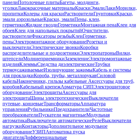
панели
Потолочные плиты
Багеты, молдинги,
уголки
Лакокрасочные материалы
Краски
Эмали
Лаки
Морилки,
пропитки
Колеры для краски
Растворители
Грунтовки
Краски,
эмали аэрозольные
Краски, эмали
Пены, клеи,
герметики
Жидкие гвозди
Герметики
Монтажная пена
Клеи для
обоев
Клеи для напольных покрытий
Очистители,
растворители
Фиксаторы резьбы
Клеи
Герметики,
пены
Электромонтажное оборудование
Розетки и
выключатели
Электрические звонки
Коробки
распределительные и подрозетники
Электропатроны
Вилки,
штепсели
Молниеприемники
Заземление
Электромонтажные
изделия
Клеммы
Средства диэлектрические
Трубки
термоусаживаемые
Изолирующие зажимы
Кабель и системы
для прокладки
Короба, трубы, металлорукав
Силовой
кабель
Наконечники, гильзы кабельные
Аксессуары для труб,
коробов
Кабельный крепеж
Арматура СИП
Электрощитовое
оборудование
Электрощиты
Аксессуары для
электрощита
Шины электротехнические
Выключатели
путевые, концевые
Трансформаторы
Аппаратура
управления
Рубильники
Предохранители
Частотные
преобразователи
Пускатели магнитные
Модульная
автоматика
Выключатели автоматические
Реле
Выключатели
нагрузки
Контакторы
Дополнительное модульное
оборудование
УЗИП
Автоматика пуска
двигателя
Дифференциальные