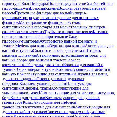
гарнитуры
Биде
Писсуары
Полотенцесушители
Спа-бассейны с
гидромассажем
Водоснабжение
Водонагреватели
Бытовые
насосы
Проточные фильтры для воды
Фильтры-
кувшины
Картриджи, комплектующие для проточных
фильтров
Магистральные фильтры, системы
сантехнические
Аксессуары для магистральных фильтров,
систем сантехнических
Трубы полипропиленовые
Фитинги
полипропиленовые
Расширительные баки,
гидроаккумуляторы
Обустройство ванной комнаты и
туалета
Мебель для ванной
Зеркала для ванной
Аксессуары для
ванной и туалета
Сиденья и чехлы для унитаза
Шторки,
карнизы для ванны
Стеклянные, пластиковые шторки для
ванны
Наборы для ванной и туалета
Зеркала
косметические
Сиденья для ванны
Коврики для ванной и
туалета
Экран-дверки в туалет
Комплектующие для мебели в
ванную
Комплектующие для сантехники
Экраны для ванн,
душевых поддонов
Опоры для ванн, душевых
поддонов
Комплектующие для ванн
Плинтусы для
сантехники
Сифоны, трапы
Комплектующие для
умывальников, моек
Комплектующие для унитазов, писсуаров,
биде
Бачки для унитазов
Комплектующие для душевых
гарнитуров
Комплектующие для сифонов,
трапов
Комплектующие для смесителей
Комплектующие для
душевых кабин, уголков
Сантехника для кухни
Кухонные
мойки
Кухонные мойки со смесителями
Смесители для