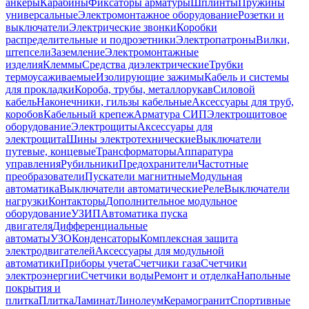
анкеры
Карабины
Фиксаторы арматуры
Шплинты
Пружины
универсальные
Электромонтажное оборудование
Розетки и
выключатели
Электрические звонки
Коробки
распределительные и подрозетники
Электропатроны
Вилки,
штепсели
Заземление
Электромонтажные
изделия
Клеммы
Средства диэлектрические
Трубки
термоусаживаемые
Изолирующие зажимы
Кабель и системы
для прокладки
Короба, трубы, металлорукав
Силовой
кабель
Наконечники, гильзы кабельные
Аксессуары для труб,
коробов
Кабельный крепеж
Арматура СИП
Электрощитовое
оборудование
Электрощиты
Аксессуары для
электрощита
Шины электротехнические
Выключатели
путевые, концевые
Трансформаторы
Аппаратура
управления
Рубильники
Предохранители
Частотные
преобразователи
Пускатели магнитные
Модульная
автоматика
Выключатели автоматические
Реле
Выключатели
нагрузки
Контакторы
Дополнительное модульное
оборудование
УЗИП
Автоматика пуска
двигателя
Дифференциальные
автоматы
УЗО
Конденсаторы
Комплексная защита
электродвигателей
Аксессуары для модульной
автоматики
Приборы учета
Счетчики газа
Счетчики
электроэнергии
Счетчики воды
Ремонт и отделка
Напольные
покрытия и
плитка
Плитка
Ламинат
Линолеум
Керамогранит
Спортивные