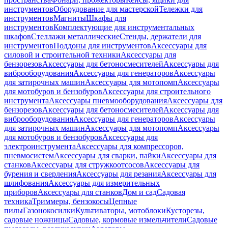
инструментов
Оборудование для мастерской
Тележки для
инструментов
Магниты
Шкафы для
инструментов
Комплектующие для инструментальных
шкафов
Стеллажи металлические
Стенды, держатели для
инструментов
Поддоны для инструментов
Аксессуары для
силовой и строительной техники
Аксессуары для
бензорезов
Аксессуары для бетоносмесителей
Аксессуары для
виброоборудования
Аксессуары для генераторов
Аксессуары
для затирочных машин
Аксессуары для мотопомп
Аксессуары
для мотобуров и бензобуров
Аксессуары для строительного
инструмента
Аксессуары пневмооборудования
Аксессуары для
бензорезов
Аксессуары для бетоносмесителей
Аксессуары для
виброоборудования
Аксессуары для генераторов
Аксессуары
для затирочных машин
Аксессуары для мотопомп
Аксессуары
для мотобуров и бензобуров
Аксессуары для
электроинструмента
Аксессуары для компрессоров,
пневмосистем
Аксессуары для сварки, пайки
Аксессуары для
станков
Аксессуары для стружкоотсосов
Аксессуары для
бурения и сверления
Аксессуары для резания
Аксессуары для
шлифования
Аксессуары для измерительных
приборов
Аксессуары для станков
Дом и сад
Садовая
техника
Триммеры, бензокосы
Цепные
пилы
Газонокосилки
Культиваторы, мотоблоки
Кусторезы,
садовые ножницы
Садовые, кормовые измельчители
Садовые