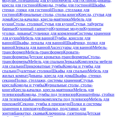
модули
Столешницы для кухни
Мебель для гостиной
Диваны,
кресла для гостиной
Комоды, тумбы для гостиной
Шкафы,
стенки, горки для гостиной
Полки, стеллажи для
гостиной
Журнальные столы, столы-книги
Кресла, стулья для
дома
Кресла-качалки, кресла-маятники
Мебель для
кухни
Столы, столики
Стулья для кухни
Стулья, табуреты
барные
Кухонный гарнитур
Кухонные модули
Кухонные
уголки, диваны
Стульчики для кормления
Системы хранения
для кухни
Мебель для ванной
Тумбы, консоли для
ванной
Шкафы, пеналы для ванной
Шкафчики, полки для
ванной
Зеркала для ванной
Аксессуары для ванной
Мебель-
трансформер
Мебель-трансформер
Кровати-
трансформеры
Детские кроватки-трансформеры
Столы-
трансформеры
Мебель для спальни
Зеркала
Комплекты мебели
для спальни
Прикроватные тумбы
Комоды и тумбы для
спальни
Туалетные столики
Шкафы для спальни
Мебель для
жилых комнат
Диваны, кресла для дома
Шкафы, стенки,
секции
Полки, стеллажи, системы хранения
Стулья,
кресла
Комоды и тумбы
Журнальные столы, столы-
книги
Кресла-качалки, кресла-маятники
Мебель для
телевизора
Комоды, тумбы под телевизор
Кронштейны, стойки
для телевизора
Каминокомплекты под телевизор
Мебель для
прихожей
Секции, тумбы в прихожую
Полки и системы
хранения в прихожую
Вешалки, подставки для
зонтов
Банкетки, скамьи
Ключницы, газетницы
Детская