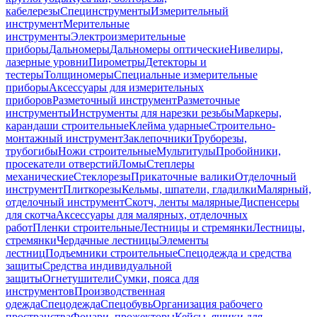
кабелерезы
Специнструменты
Измерительный
инструмент
Мерительные
инструменты
Электроизмерительные
приборы
Дальномеры
Дальномеры оптические
Нивелиры,
лазерные уровни
Пирометры
Детекторы и
тестеры
Толщиномеры
Специальные измерительные
приборы
Аксессуары для измерительных
приборов
Разметочный инструмент
Разметочные
инструменты
Инструменты для нарезки резьбы
Маркеры,
карандаши строительные
Клейма ударные
Строительно-
монтажный инструмент
Заклепочники
Труборезы,
трубогибы
Ножи строительные
Мультитулы
Пробойники,
просекатели отверстий
Ломы
Степлеры
механические
Стеклорезы
Прикаточные валики
Отделочный
инструмент
Плиткорезы
Кельмы, шпатели, гладилки
Малярный,
отделочный инструмент
Скотч, ленты малярные
Диспенсеры
для скотча
Аксессуары для малярных, отделочных
работ
Пленки строительные
Лестницы и стремянки
Лестницы,
стремянки
Чердачные лестницы
Элементы
лестниц
Подъемники строительные
Спецодежда и средства
защиты
Средства индивидуальной
защиты
Огнетушители
Сумки, пояса для
инструментов
Производственная
одежда
Спецодежда
Спецобувь
Организация рабочего
пространства
Фонари, прожекторы
Кейсы, ящики для