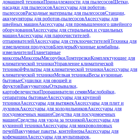
домашней техники
Принадлежности для пылесосов
Щетки,
насадки для пылесосов
Аксессуары для роботов-
пылесосов
Расходные материалы для пылесосов
Станции,
аккумуляторы для роботов-пылесосов
Аксессуары для
швейных машин
Аксессуары для промышленного швейного
оборудования
Аксессуары для стиральных и сушильных
машин
Аксессуары для пароочистителей,
отпаривателей
Аксессуары для стеклоочистителей
Техника для
измельчения продуктов
Блендеры
Кухонные комбайны,
измельчители
Планетарные
миксеры
Миксеры
Мясорубки
Ломтерезки
Комплектующие для
климатической техники
Управление климатической
техникой
Фильтры для климатической техники
Аксессуары для
климатической техники
Мелкая техника
Весы кухонные,
бытовые
Сушилки для овощей и
фруктов
Вакууматоры
Открывалки,
картофелечистки
Проращиватели семян
Маслобойки,
сепараторы бытовые
Аксессуары для крупной
техники
Аксессуары для вытяжек
Аксессуары для плит и
духовок
Аксессуары для холодильников
Аксессуары для
посудомоечных машин
Средства для посудомоечных
машин
Средства для ухода за техникой
Аксессуары для
кухонной техники
Аксессуары для микроволновых
печей
Вакуумные пакеты, контейнеры
Аксессуары для
кофемашин
Аксессуары для мультиварок,