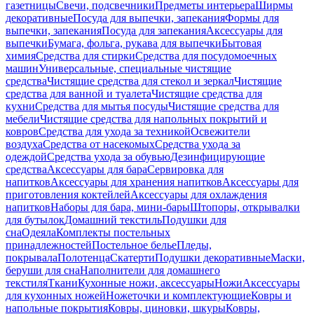
газетницы
Свечи, подсвечники
Предметы интерьера
Ширмы
декоративные
Посуда для выпечки, запекания
Формы для
выпечки, запекания
Посуда для запекания
Аксессуары для
выпечки
Бумага, фольга, рукава для выпечки
Бытовая
химия
Средства для стирки
Средства для посудомоечных
машин
Универсальные, специальные чистящие
средства
Чистящие средства для стекол и зеркал
Чистящие
средства для ванной и туалета
Чистящие средства для
кухни
Средства для мытья посуды
Чистящие средства для
мебели
Чистящие средства для напольных покрытий и
ковров
Средства для ухода за техникой
Освежители
воздуха
Средства от насекомых
Средства ухода за
одеждой
Средства ухода за обувью
Дезинфицирующие
средства
Аксессуары для бара
Сервировка для
напитков
Аксессуары для хранения напитков
Аксессуары для
приготовления коктейлей
Аксессуары для охлаждения
напитков
Наборы для бара, мини-бары
Штопоры, открывалки
для бутылок
Домашний текстиль
Подушки для
сна
Одеяла
Комплекты постельных
принадлежностей
Постельное белье
Пледы,
покрывала
Полотенца
Скатерти
Подушки декоративные
Маски,
беруши для сна
Наполнители для домашнего
текстиля
Ткани
Кухонные ножи, аксессуары
Ножи
Аксессуары
для кухонных ножей
Ножеточки и комплектующие
Ковры и
напольные покрытия
Ковры, циновки, шкуры
Ковры,