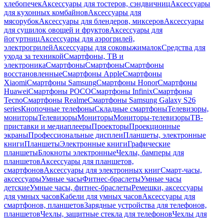
хлебопечек
Аксессуары для тостеров, сэндвичниц
Аксессуары
для кухонных комбайнов
Аксессуары для
мясорубок
Аксессуары для блендеров, миксеров
Аксессуары
для сушилок овощей и фруктов
Аксессуары для
йогуртниц
Аксессуары для аэрогрилей,
электрогрилей
Аксессуары для соковыжималок
Средства для
ухода за техникой
Смартфоны, ТВ и
электроника
Смартфоны
Смартфоны
Смартфоны
восстановленные
Смартфоны Apple
Смартфоны
Xiaomi
Смартфоны Samsung
Смартфоны Honor
Смартфоны
Huawei
Смартфоны POCO
Смартфоны Infinix
Смартфоны
Tecno
Смартфоны Realme
Смартфоны Samsung Galaxy S26
series
Кнопочные телефоны
Складные смартфоны
Телевизоры,
мониторы
Телевизоры
Мониторы
Мониторы-телевизоры
ТВ-
приставки и медиаплееры
Проекторы
Проекционные
экраны
Профессиональные дисплеи
Планшеты, электронные
книги
Планшеты
Электронные книги
Графические
планшеты
Блокноты электронные
Чехлы, бамперы для
планшетов
Аксессуары для планшетов,
смартфонов
Аксессуары для электронных книг
Смарт-часы,
аксессуары
Умные часы
Фитнес-браслеты
Умные часы
детские
Умные часы, фитнес-браслеты
Ремешки, аксессуары
для умных часов
Кабели для умных часов
Аксессуары для
смартфонов, планшетов
Зарядные устройства для телефонов,
планшетов
Чехлы, защитные стекла для телефонов
Чехлы для