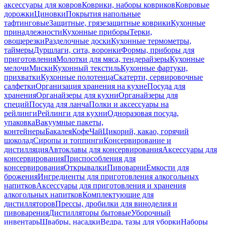
аксессуары для ковров
Коврики, наборы ковриков
Ковровые
дорожки
Циновки
Покрытия напольные
тафтинговые
Защитные, грязезащитные коврики
Кухонные
принадлежности
Кухонные приборы
Терки,
овощерезки
Разделочные доски
Кухонные термометры,
таймеры
Дуршлаги, сита, воронки
Формы, приборы для
приготовления
Молотки для мяса, тендерайзеры
Кухонные
мелочи
Миски
Кухонный текстиль
Кухонные фартуки,
прихватки
Кухонные полотенца
Скатерти, сервировочные
салфетки
Организация хранения на кухне
Посуда для
хранения
Органайзеры для кухни
Органайзеры для
специй
Посуда для ланча
Полки и аксессуары на
рейлинги
Рейлинги для кухни
Одноразовая посуда,
упаковка
Вакуумные пакеты,
контейнеры
Бакалея
Кофе
Чай
Цикорий, какао, горячий
шоколад
Сиропы и топпинги
Консервирование и
дистилляция
Автоклавы для консервирования
Аксессуары для
консервирования
Приспособления для
консервирования
Открывалки
Пивоварни
Емкости для
брожения
Ингредиенты для приготовления алкогольных
напитков
Аксессуары для приготовления и хранения
алкогольных напитков
Комплектующие для
дистилляторов
Прессы, дробилки для виноделия и
пивоварения
Дистилляторы бытовые
Уборочный
инвентарь
Швабры, насадки
Ведра, тазы для уборки
Наборы