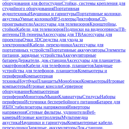
оборудования для фотостудии
Стойки, системы крепления для
студийного оборудования
Портативная
аудиотехника
Наушники и гарнитуры
Портативные колонки,
акустика
Умные колонки
MP3-плееры
Диктофоны
CD-
проигрыватели
Аксессуары для телевизоров
Кронштейны,
стойки
Кабели для телевизоров
Подписки на видеосервисы
ТВ-
антенны
ТВ-тюнеры
Аксессуары для ТВ
Аксессуары для
проектора
Очки 3D
Средства для ухода за
электроникой
Кабели, переходники
Аксессуары для
портативных устройств
Портативные аккумуляторы
Элементы
питания, зарядные устройства
Аккумуляторные
батареи
Держатели, док-станции
Аксессуары для планшетов,
смартфонов
Кабели для телефонов, планшетов
Зарядные
устройства для телефонов, планшетов
Компьютеры и
периферия
Компьютерная
техника
Ноутбуки
Планшеты
Моноблоки
Компьютеры
Игровые
компьютеры
Игровые консоли
Серверное
оборудование
Компьютерная
периферия
Мониторы
Мыши
Клавиатуры
Стилусы
Наборы
периферии
Источники бесперебойного питания
Батареи для
ИБП
Стабилизаторы напряжения
Инверторы
напряжения
Сетевые фильтры, удлинители
Веб-
камеры
Игровые контроллеры
Мультимедиа
акустика
Наушники и гарнитуры
Компьютерные кабели,
переходники
Зарядные, аккумуляторы
Док-станции,