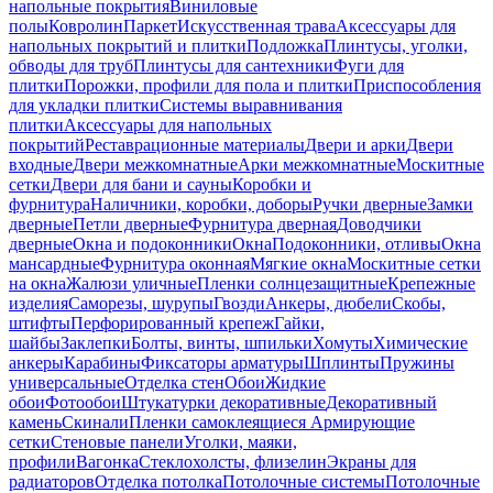
напольные покрытия
Виниловые
полы
Ковролин
Паркет
Искусственная трава
Аксессуары для
напольных покрытий и плитки
Подложка
Плинтусы, уголки,
обводы для труб
Плинтусы для сантехники
Фуги для
плитки
Порожки, профили для пола и плитки
Приспособления
для укладки плитки
Системы выравнивания
плитки
Аксессуары для напольных
покрытий
Реставрационные материалы
Двери и арки
Двери
входные
Двери межкомнатные
Арки межкомнатные
Москитные
сетки
Двери для бани и сауны
Коробки и
фурнитура
Наличники, коробки, доборы
Ручки дверные
Замки
дверные
Петли дверные
Фурнитура дверная
Доводчики
дверные
Окна и подоконники
Окна
Подоконники, отливы
Окна
мансардные
Фурнитура оконная
Мягкие окна
Москитные сетки
на окна
Жалюзи уличные
Пленки солнцезащитные
Крепежные
изделия
Саморезы, шурупы
Гвозди
Анкеры, дюбели
Скобы,
штифты
Перфорированный крепеж
Гайки,
шайбы
Заклепки
Болты, винты, шпильки
Хомуты
Химические
анкеры
Карабины
Фиксаторы арматуры
Шплинты
Пружины
универсальные
Отделка стен
Обои
Жидкие
обои
Фотообои
Штукатурки декоративные
Декоративный
камень
Скинали
Пленки самоклеящиеся
Армирующие
сетки
Стеновые панели
Уголки, маяки,
профили
Вагонка
Стеклохолсты, флизелин
Экраны для
радиаторов
Отделка потолка
Потолочные системы
Потолочные