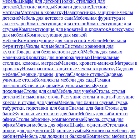
мебель
Шкафы для детской
Полки, стеллажи для
детской
Детские комоды
Кровати детские
Детские
матрасы
Матрасы в кроватку
Наматрасники, защитные чехлы
детские
Мебель для детского сада
Мебельная фурнитура и
аксессуары
Комплектующие для столов
Комплектующие для
стульев
Комплектующие для кроватей и кроваток
Аксессуары
для мебели
Комплектующие для мягкой
мебели
Комплектующие для корпусной мебели
Мебельная
фурнитура
Чехлы для мебели
Системы хранения для
кухни
Товары для безопасности детей
Мебель для самых
маленьких
Кроватки для новорожденных
Пеленальные
столики, комоды, матрасы
Манежи, кровати-манежи
Матрасы в
кроватку
Наматрасники, защитные чехлы в кроватку
Садовая
мебель
Садовые диваны, кресла
Садовые стулья
Садовые,
уличные столы
Комплекты мебели для сада
Гамаки,
шезлонги
Качели садовые
Надувная мебель
Кухни
походные
Столы для сада
Мебель для учебы
Столы, стулья
детские
Письменные столы
Растущие столы и парты
Растущие
кресла и стулья для учебы
Мебель для бани и сауны
Стулья,
табуретки, подставки для бани
Скамьи для бани
Столы для
бани
Журнальные столики для бани
Мебель для кабинета и
офиса
Столы офисные, компьютерные
Кресла, стулья для
офиса
Мягкая мебель для офиса
Шкафы офисные
Стеллажи,
полки для документов
Офисные тумбы
Комплекты мебели для
кабинета
Мебель для лоджии и балкона
Комплекты мебели для