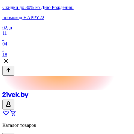
Скидки до 80% ко Дню Рождения!
промокод HAPPY22
02
дн
11
:
04
:
18
Каталог товаров