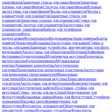
смартфонов
Защитные стекла для смартфонов
Защитные
пленки для смартфонов
Стилусы для смартфонов
Игровые
аксессуары для смартфонов
Чехлы для планшетов
Чехлы с
клавиатурой для планшетов
Защитные стекла для
планшетов
Защитные пленки для планшетов
Сумки для
планшетов
Стилусы для планшетов
Аксессуары для
планшетов, смартфонов
Кабели для телефонов,
планшетов
Фото,
видеосъемка
Фотоаппараты
Видеокамеры
Экшн-камеры
Карты
памяти
Объективы
Вспышки
Аксессуары для камер
Сумки и
чехлы для камер
Зарядные устройства, аккумуляторы для фото,
видеокамер
Аксессуары для объективов
Штативы
Цифровые
фоторамки
Аудиотехника
Мультимедиа акустика
Радиочасы,
метеостанции
Радиоприемники
Музыкальные
центры
Домашние кинотеатры
Акустические
системы
Проигрыватели виниловых пластинок
Аксессуары
для виниловых проигрывателей
Виниловые
пластинки
Инсталляционная акустика
Трансляционные
усилители
Аксессуары для аудиотехники
Комплектующие для
акустики
Акустические кабели
Подставки, стойки для
акустики
Сумки, чехлы для акустики
Оборудование для
фотостудии
Кольцевые лампы
Фоны для фотостудии
Студийное
освещение
Насадки светоформирующие для
фотостудии
Фотозонты, отражатели
Оборудование для
предметной съемки
Вспышки студийные
Комплекты