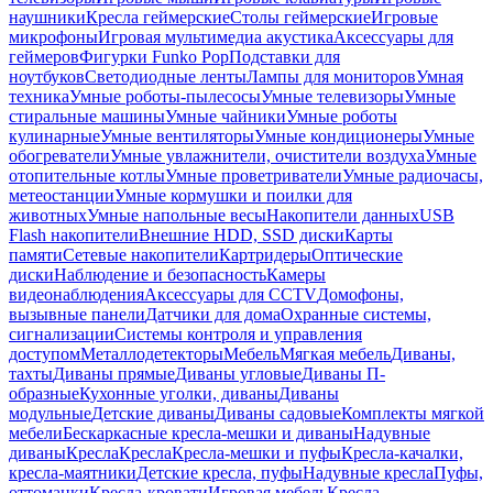
наушники
Кресла геймерские
Столы геймерские
Игровые
микрофоны
Игровая мультимедиа акустика
Аксессуары для
геймеров
Фигурки Funko Pop
Подставки для
ноутбуков
Светодиодные ленты
Лампы для мониторов
Умная
техника
Умные роботы-пылесосы
Умные телевизоры
Умные
стиральные машины
Умные чайники
Умные роботы
кулинарные
Умные вентиляторы
Умные кондиционеры
Умные
обогреватели
Умные увлажнители, очистители воздуха
Умные
отопительные котлы
Умные проветриватели
Умные радиочасы,
метеостанции
Умные кормушки и поилки для
животных
Умные напольные весы
Накопители данных
USB
Flash накопители
Внешние HDD, SSD диски
Карты
памяти
Сетевые накопители
Картридеры
Оптические
диски
Наблюдение и безопасность
Камеры
видеонаблюдения
Аксессуары для CCTV
Домофоны,
вызывные панели
Датчики для дома
Охранные системы,
сигнализации
Системы контроля и управления
доступом
Металлодетекторы
Мебель
Мягкая мебель
Диваны,
тахты
Диваны прямые
Диваны угловые
Диваны П-
образные
Кухонные уголки, диваны
Диваны
модульные
Детские диваны
Диваны садовые
Комплекты мягкой
мебели
Бескаркасные кресла-мешки и диваны
Надувные
диваны
Кресла
Кресла
Кресла-мешки и пуфы
Кресла-качалки,
кресла-маятники
Детские кресла, пуфы
Надувные кресла
Пуфы,
оттоманки
Кресла-кровати
Игровая мебель
Кресла