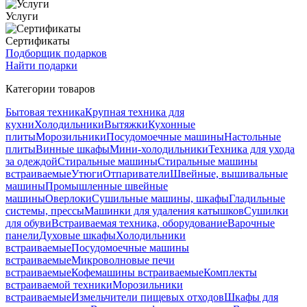
Услуги
Сертификаты
Подборщик подарков
Найти подарки
Категории товаров
Бытовая техника
Крупная техника для
кухни
Холодильники
Вытяжки
Кухонные
плиты
Морозильники
Посудомоечные машины
Настольные
плиты
Винные шкафы
Мини-холодильники
Техника для ухода
за одеждой
Стиральные машины
Стиральные машины
встраиваемые
Утюги
Отпариватели
Швейные, вышивальные
машины
Промышленные швейные
машины
Оверлоки
Сушильные машины, шкафы
Гладильные
системы, прессы
Машинки для удаления катышков
Сушилки
для обуви
Встраиваемая техника, оборудование
Варочные
панели
Духовые шкафы
Холодильники
встраиваемые
Посудомоечные машины
встраиваемые
Микроволновые печи
встраиваемые
Кофемашины встраиваемые
Комплекты
встраиваемой техники
Морозильники
встраиваемые
Измельчители пищевых отходов
Шкафы для