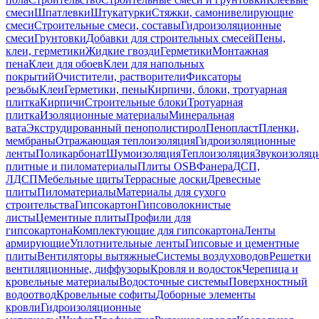
смеси
Шпатлевки
Штукатурки
Стяжки, самонивелирующие
смеси
Строительные смеси, составы
Гидроизоляционные
смеси
Грунтовки
Добавки для строительных смесей
Пены,
клеи, герметики
Жидкие гвозди
Герметики
Монтажная
пена
Клеи для обоев
Клеи для напольных
покрытий
Очистители, растворители
Фиксаторы
резьбы
Клеи
Герметики, пены
Кирпичи, блоки, тротуарная
плитка
Кирпичи
Строительные блоки
Тротуарная
плитка
Изоляционные материалы
Минеральная
вата
Экструдированный пенополистирол
Пенопласт
Пленки,
мембраны
Отражающая теплоизоляция
Гидроизоляционные
ленты
Поликарбонат
Шумоизоляция
Теплоизоляция
Звукоизоляц
плитные и пиломатериалы
Плиты OSB
Фанера
ДСП,
ЛДСП
Мебельные щиты
Террасные доски
Древесные
плиты
Пиломатериалы
Материалы для сухого
строительства
Гипсокартон
Гипсоволокнистые
листы
Цементные плиты
Профили для
гипсокартона
Комплектующие для гипсокартона
Ленты
армирующие
Уплотнительные ленты
Гипсовые и цементные
плиты
Вентиляторы вытяжные
Системы воздуховодов
Решетки
вентиляционные, диффузоры
Кровля и водосток
Черепица и
кровельные материалы
Водосточные системы
Поверхностный
водоотвод
Кровельные софиты
Доборные элементы
кровли
Гидроизоляционные