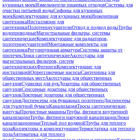
кухонных моек
Измельчители пищевых отходов
Системы для
очистки питьевой воды
Сифоны для кухонных
моек
Комплектующие для кухонных моек
Инженерная
сантехника
Инсталляции для
сантехники
Полотенцесушители
Отвод и подвод воды
Трубы
водопроводные
Магистральные фильтры, системы
сантехнические
Комплектующие для радиаторов,
полотенцесушителей
Монтажные комплекты для
сантехники
Регулирующая арматура
Системы защиты от
протечек
Люки сантехнические
Аксессуары для
магистральных фильтров, систем
сантехнических
Фитинги
Комплектующие для
инсталляций
Опрессовочные насосы
Сантехника для
общественных мест
Аксессуары для общественных
санузлов
Сушилки для рук
Дозаторы для общественных
санузлов
Сенсорные дозаторы для общественных
санузлов
Локтевые дозаторы для общественных
санузлов
Диспенсеры для бумажных полотенец
Диспенсеры
для туалетной бумаги
Канализация
Тросы сантехнические,
вантузы
Прочистные машины
Трубы, фитинги внутренней
канализации
Трубы, фитинги наружной канализации
Люки
канализационные
Теплый пол водяной
Трубы для теплого
пола
Коллекторы и комплектующие
Термостатика для теплого
пола
Автоматика для теплого
пола
Строительство
Строительные смеси и грунтовки
Клеевые