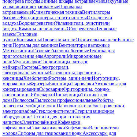
подогрева посуды
Винные шкафы встраиваемые
Вакуумные
упаковщики встраиваемые
Пароварки
встраиваемые
Климатическая техника
Вентиляторы
бытовые
Кондиционеры, сплит-системы
Охладители
воздуха
Водонагреватели
Увлажнители, очистители
воздуха
Камины, печи-камины
Обогреватели
Тепловые
завесы
Тепловые
пушки
Биокамины
Проветриватели
Отопительные печи
Банные
печи
Порталы для каминов
Вентиляторы вытяжные
Метеостанции
Газовые баллоны бытовые
Техника для
приготовления еды
Аэрогрили
Микроволновые
печи
Мультиварки
Сэндвичницы, хот-дог
мейкеры
Тостеры
Электрогрили,
электрошашлычницы
Вафельницы, орешницы,
кексницы
Хлебопечки
Ростеры, мини-печи
Йогуртницы,
мороженицы
Фризеры
Блинницы
Пароварки
Автоклавы для
консервирования
Сыроварни
Фритюрницы, фондю-
фритюрницы
Яйцеварки
Попкорницы
Техника для
дома
Пылесосы
Пылесосы профессиональные
Роботы-
пылесосы, мойщики окон
Пароочистители
Электровеники,
электрошвабры
Стеклоочистители
Стерилизационное
оборудование
Техника для приготовления
напитков
Электрочайники
Кофеварки,
кофемашины
Соковыжималки
Кофемолки
Вспениватели
молока
Сифоны для газирования воды
Аксессуары для