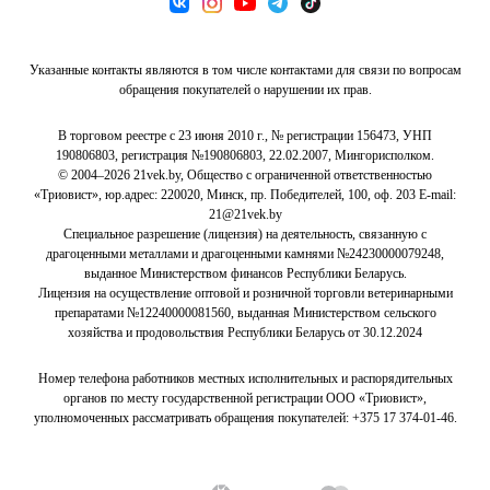
Указанные контакты являются в том числе контактами для связи по вопросам
обращения покупателей о нарушении их прав.
В торговом реестре с 23 июня 2010 г., № регистрации 156473, УНП
190806803, регистрация №190806803, 22.02.2007, Мингорисполком.
© 2004–2026 21vek.by, Общество с ограниченной ответственностью
«Триовист», юр.адрес: 220020, Минск, пр. Победителей, 100, оф. 203 E-mail:
21@21vek.by
Специальное разрешение (лицензия) на деятельность, связанную с
драгоценными металлами и драгоценными камнями №24230000079248,
выданное Министерством финансов Республики Беларусь.
Лицензия на осуществление оптовой и розничной торговли ветеринарными
препаратами №12240000081560, выданная Министерством сельского
хозяйства и продовольствия Республики Беларусь от 30.12.2024
Номер телефона работников местных исполнительных и распорядительных
органов по месту государственной регистрации ООО «Триовист»,
уполномоченных рассматривать обращения покупателей:
+375 17 374-01-46.