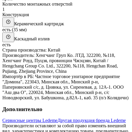
Количество монтажных отверстий
1
Конструкция
Керамический картридж
есть (35 мм)
Каскадный излив
есть
Страна производства: Китай
Производитель: Хенгчанг Груп Ко. ЛТД, 322200, №118,
Хенгчанг Роуд, Пуцзя, провинции Чжэцзян, Китай /
Hengchang Group Co. Ltd., 322200, №118, Hengchan Road,
Pujiang, Zhejiang Province, China
Импортёр в РБ: Частное торговое унитарное предприятие
"Домина", 223043, Минская обл., Минский р-н,
Папернянский с/с, д. Цнянка, ул. Сиреневая, д. 12А-1. ООО
"Аш два О", 220024, Минская обл., Минский р-н, с/с
Новодворский, ул. Бабушкина, д.82А-1, каб. 35 (п/з Колядичи)
Дополнительно
Сервисные центры Ledeme
Другая продукция бренда Ledeme
Производители оставляют за собой право изменять внешний
вид, характеристики и комплектацию товара, предварительно