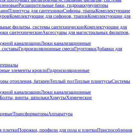
иленовые
Расширительные баки, гидроаккумуляторы
ванн
Плинтусы для сантехники
Сифоны, трапы
Комплектующие
уров
Комплектующие для сифонов, трапов
Комплектующие для
ьные фильтры, системы сантехнические
Комплектующие для
юки сантехнические
Аксессуары для магистральных фильтров,
ружной канализации
Люки канализационные
 составы
Гидроизоляционные смеси
Грунтовки
Добавки для
атериалы
рные элементы кровли
Гидроизоляционные
оры отопления, батареи
Теплый пол
Теплые плинтусы
Системы
ружной канализации
Люки канализационные
Болты, винты, шпильки
Хомуты
Химические
нцевые
Трансформаторы
Аппаратура
я плитки
Порожки, профили для пола и плитки
Приспособления