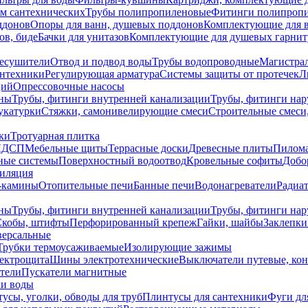
ем сантехнических
Трубы полипропиленовые
Фитинги полипроп
ддонов
Опоры для ванн, душевых поддонов
Комплектующие для 
ов, биде
Бачки для унитазов
Комплектующие для душевых гарнит
есушители
Отвод и подвод воды
Трубы водопроводные
Магистрал
антехники
Регулирующая арматура
Системы защиты от протечек
Л
ций
Опрессовочные насосы
ны
Трубы, фитинги внутренней канализации
Трубы, фитинги на
катурки
Стяжки, самонивелирующие смеси
Строительные смеси,
ки
Тротуарная плитка
ЛДСП
Мебельные щиты
Террасные доски
Древесные плиты
Пилом
ные системы
Поверхностный водоотвод
Кровельные софиты
Добо
тиляция
-камины
Отопительные печи
Банные печи
Водонагреватели
Радиат
ны
Трубы, фитинги внутренней канализации
Трубы, фитинги на
Скобы, штифты
Перфорированный крепеж
Гайки, шайбы
Заклепки
ерсальные
Трубки термоусаживаемые
Изолирующие зажимы
лектрощита
Шины электротехнические
Выключатели путевые, ко
атели
Пускатели магнитные
ки воды
усы, уголки, обводы для труб
Плинтусы для сантехники
Фуги дл