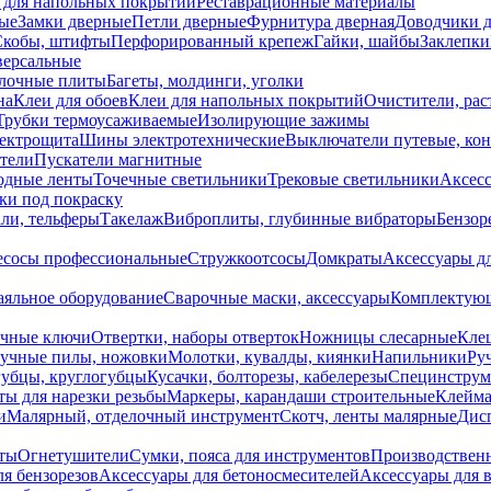
 для напольных покрытий
Реставрационные материалы
ые
Замки дверные
Петли дверные
Фурнитура дверная
Доводчики 
Скобы, штифты
Перфорированный крепеж
Гайки, шайбы
Заклепки
ерсальные
лочные плиты
Багеты, молдинги, уголки
на
Клеи для обоев
Клеи для напольных покрытий
Очистители, рас
Трубки термоусаживаемые
Изолирующие зажимы
лектрощита
Шины электротехнические
Выключатели путевые, ко
атели
Пускатели магнитные
одные ленты
Точечные светильники
Трековые светильники
Аксесс
и под покраску
ли, тельферы
Такелаж
Виброплиты, глубинные вибраторы
Бензор
сосы профессиональные
Стружкоотсосы
Домкраты
Аксессуары д
аяльное оборудование
Сварочные маски, аксессуары
Комплектующ
ечные ключи
Отвертки, наборы отверток
Ножницы слесарные
Кле
учные пилы, ножовки
Молотки, кувалды, киянки
Напильники
Ру
убцы, круглогубцы
Кусачки, болторезы, кабелерезы
Специнструм
ы для нарезки резьбы
Маркеры, карандаши строительные
Клейма
и
Малярный, отделочный инструмент
Скотч, ленты малярные
Дисп
иты
Огнетушители
Сумки, пояса для инструментов
Производствен
я бензорезов
Аксессуары для бетоносмесителей
Аксессуары для 