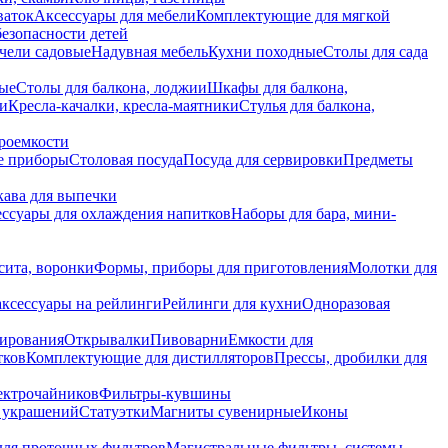
ваток
Аксессуары для мебели
Комплектующие для мягкой
безопасности детей
чели садовые
Надувная мебель
Кухни походные
Столы для сада
вые
Столы для балкона, лоджии
Шкафы для балкона,
ии
Кресла-качалки, кресла-маятники
Стулья для балкона,
роемкости
е приборы
Столовая посуда
Посуда для сервировки
Предметы
укава для выпечки
ссуары для охлаждения напитков
Наборы для бара, мини-
сита, воронки
Формы, приборы для приготовления
Молотки для
аксессуары на рейлинги
Рейлинги для кухни
Одноразовая
вирования
Открывалки
Пивоварни
Емкости для
тков
Комплектующие для дистилляторов
Прессы, дробилки для
лектрочайников
Фильтры-кувшины
я украшений
Статуэтки
Магниты сувенирные
Иконы
ля проточных фильтров
Магистральные фильтры, системы