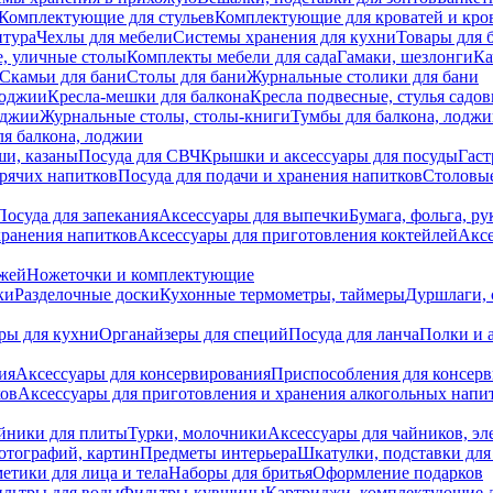
Комплектующие для стульев
Комплектующие для кроватей и кро
итура
Чехлы для мебели
Системы хранения для кухни
Товары для 
, уличные столы
Комплекты мебели для сада
Гамаки, шезлонги
Ка
Скамьи для бани
Столы для бани
Журнальные столики для бани
лоджии
Кресла-мешки для балкона
Кресла подвесные, стулья садо
оджии
Журнальные столы, столы-книги
Тумбы для балкона, лодж
я балкона, лоджии
ши, казаны
Посуда для СВЧ
Крышки и аксессуары для посуды
Гаст
орячих напитков
Посуда для подачи и хранения напитков
Столовы
Посуда для запекания
Аксессуары для выпечки
Бумага, фольга, р
хранения напитков
Аксессуары для приготовления коктейлей
Аксе
ожей
Ножеточки и комплектующие
ки
Разделочные доски
Кухонные термометры, таймеры
Дуршлаги, 
ры для кухни
Органайзеры для специй
Посуда для ланча
Полки и 
ия
Аксессуары для консервирования
Приспособления для консер
ков
Аксессуары для приготовления и хранения алкогольных напи
йники для плиты
Турки, молочники
Аксессуары для чайников, э
отографий, картин
Предметы интерьера
Шкатулки, подставки дл
етики для лица и тела
Наборы для бритья
Оформление подарков
льтры для воды
Фильтры-кувшины
Картриджи, комплектующие д