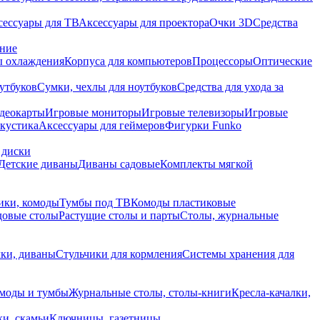
сессуары для ТВ
Аксессуары для проектора
Очки 3D
Средства
ание
 охлаждения
Корпуса для компьютеров
Процессоры
Оптические
утбуков
Сумки, чехлы для ноутбуков
Средства для ухода за
деокарты
Игровые мониторы
Игровые телевизоры
Игровые
акустика
Аксессуары для геймеров
Фигурки Funko
 диски
Детские диваны
Диваны садовые
Комплекты мягкой
ики, комоды
Тумбы под ТВ
Комоды пластиковые
довые столы
Растущие столы и парты
Столы, журнальные
ки, диваны
Стульчики для кормления
Системы хранения для
моды и тумбы
Журнальные столы, столы-книги
Кресла-качалки,
ки, скамьи
Ключницы, газетницы