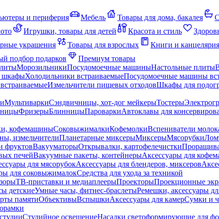
ьютеры и периферия
Мебель
Товары для дома, бакалея
С
мото
Игрушки, товары для детей
Красота и стиль
Здоров
рные украшения
Товары для взрослых
Книги и канцеляри
й подбор подарков
Премиум товары
плиты
Морозильники
Посудомоечные машины
Настольные плиты
 шкафы
Холодильники встраиваемые
Посудомоечные машины вс
встраиваемые
Измельчители пищевых отходов
Шкафы для подогр
чи
Мультиварки
Сэндвичницы, хот-дог мейкеры
Тостеры
Электрог
еницы
Фризеры
Блинницы
Пароварки
Автоклавы для консервиров
ки, кофемашины
Соковыжималки
Кофемолки
Вспениватели молок
ны, измельчители
Планетарные миксеры
Миксеры
Мясорубки
Лом
и фруктов
Вакууматоры
Открывалки, картофелечистки
Проращива
вых печей
Вакуумные пакеты, контейнеры
Аксессуары для кофе
ессуары для мясорубок
Аксессуары для блендеров, миксеров
Аксе
ры для соковыжималок
Средства для ухода за техникой
зоры
ТВ-приставки и медиаплееры
Проекторы
Проекционные эк
сы детские
Умные часы, фитнес-браслеты
Ремешки, аксессуары дл
рты памяти
Объективы
Вспышки
Аксессуары для камер
Сумки и ч
орамки
студии
Студийное освещение
Насадки светоформирующие для фо