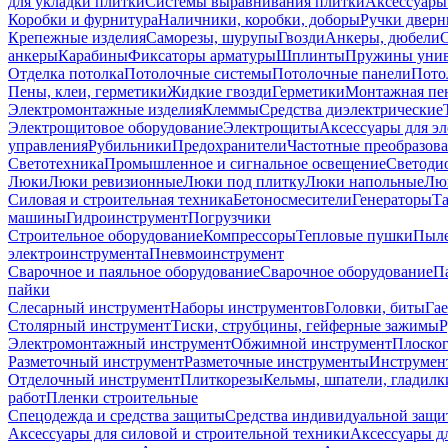
для укладки плитки
Системы выравнивания плитки
Аксессуары
Коробки и фурнитура
Наличники, коробки, доборы
Ручки дверн
Крепежные изделия
Саморезы, шурупы
Гвозди
Анкеры, дюбели
анкеры
Карабины
Фиксаторы арматуры
Шплинты
Пружины унив
Отделка потолка
Потолочные системы
Потолочные панели
Пото
Пены, клеи, герметики
Жидкие гвозди
Герметики
Монтажная пе
Электромонтажные изделия
Клеммы
Средства диэлектрические
Электрощитовое оборудование
Электрощиты
Аксессуары для э
управления
Рубильники
Предохранители
Частотные преобразов
Светотехника
Промышленное и сигнальное освещение
Светоди
Люки
Люки ревизионные
Люки под плитку
Люки напольные
Люк
Силовая и строительная техника
Бетоносмесители
Генераторы
Та
машины
Гидроинструмент
Погрузчики
Строительное оборудование
Компрессоры
Тепловые пушки
Пыле
электроинструмента
Пневмоинструмент
Сварочное и паяльное оборудование
Сварочное оборудование
П
пайки
Слесарный инструмент
Наборы инструментов
Головки, биты
Га
Столярный инструмент
Тиски, струбцины, гейферные зажимы
Р
Электромонтажный инструмент
Обжимной инструмент
Плоског
Разметочный инструмент
Разметочные инструменты
Инструмент
Отделочный инструмент
Плиткорезы
Кельмы, шпатели, гладилк
работ
Пленки строительные
Спецодежда и средства защиты
Средства индивидуальной защ
Аксессуары для силовой и строительной техники
Аксессуары дл