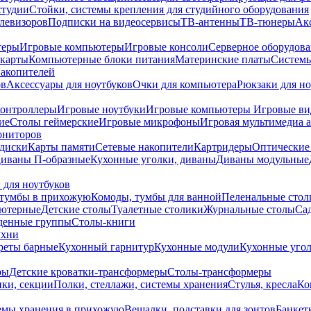
студии
Стойки, системы крепления для студийного оборудования
елевизоров
Подписки на видеосервисы
ТВ-антенны
ТВ-тюнеры
Ак
теры
Игровые компьютеры
Игровые консоли
Серверное оборудов
карты
Компьютерные блоки питания
Материнские платы
Системы
накопителей
ов
Аксессуары для ноутбуков
Очки для компьютера
Рюкзаки для но
контроллеры
Игровые ноутбуки
Игровые компьютеры
Игровые ви
ие
Столы геймерские
Игровые микрофоны
Игровая мультимедиа 
ониторов
диски
Карты памяти
Сетевые накопители
Картридеры
Оптические
иваны П-образные
Кухонные уголки, диваны
Диваны модульные
 для ноутбуков
тумбы в прихожую
Комоды, тумбы для ванной
Пеленальные стол
ьютерные
Детские столы
Туалетные столики
Журнальные столы
Са
денные группы
Столы-книги
ухни
уреты барные
Кухонный гарнитур
Кухонные модули
Кухонные угол
ры
Детские кроватки-трансформеры
Столы-трансформеры
ки, секции
Полки, стеллажи, системы хранения
Стулья, кресла
Ко
емы хранения в прихожую
Вешалки, подставки для зонтов
Банкет