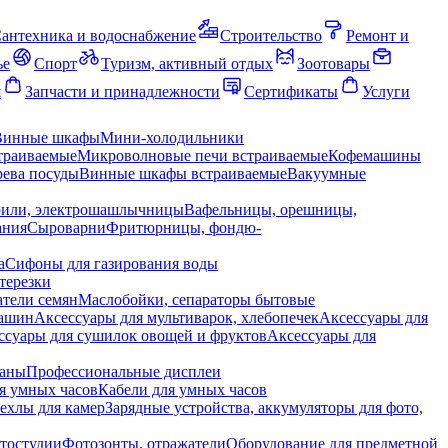
антехника и водоснабжение
Строительство
Ремонт и
ье
Спорт
Туризм, активный отдых
Зоотовары
я
Запчасти и принадлежности
Сертификаты
Услуги
Винные шкафы
Мини-холодильники
траиваемые
Микроволновые печи встраиваемые
Кофемашины
ева посуды
Винные шкафы встраиваемые
Вакуумные
рили, электрошашлычницы
Вафельницы, орешницы,
ания
Сыроварни
Фритюрницы, фондю-
а
Сифоны для газирования воды
терезки
тели семян
Маслобойки, сепараторы бытовые
машин
Аксессуары для мультиварок, хлебопечек
Аксессуары для
ссуары для сушилок овощей и фруктов
Аксессуары для
раны
Профессиональные дисплеи
я умных часов
Кабели для умных часов
ехлы для камер
Зарядные устройства, аккумуляторы для фото,
тостудии
Фотозонты, отражатели
Оборудование для предметной