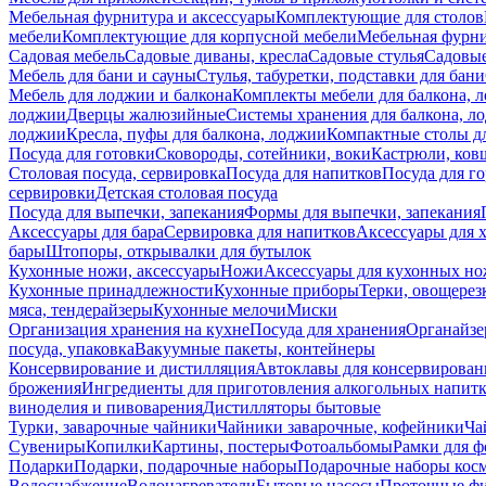
Мебельная фурнитура и аксессуары
Комплектующие для столов
мебели
Комплектующие для корпусной мебели
Мебельная фурн
Садовая мебель
Садовые диваны, кресла
Садовые стулья
Садовые
Мебель для бани и сауны
Стулья, табуретки, подставки для бани
Мебель для лоджии и балкона
Комплекты мебели для балкона, 
лоджии
Дверцы жалюзийные
Системы хранения для балкона, л
лоджии
Кресла, пуфы для балкона, лоджии
Компактные столы дл
Посуда для готовки
Сковороды, сотейники, воки
Кастрюли, ков
Столовая посуда, сервировка
Посуда для напитков
Посуда для г
сервировки
Детская столовая посуда
Посуда для выпечки, запекания
Формы для выпечки, запекания
Аксессуары для бара
Сервировка для напитков
Аксессуары для 
бары
Штопоры, открывалки для бутылок
Кухонные ножи, аксессуары
Ножи
Аксессуары для кухонных н
Кухонные принадлежности
Кухонные приборы
Терки, овощерез
мяса, тендерайзеры
Кухонные мелочи
Миски
Организация хранения на кухне
Посуда для хранения
Органайзе
посуда, упаковка
Вакуумные пакеты, контейнеры
Консервирование и дистилляция
Автоклавы для консервирован
брожения
Ингредиенты для приготовления алкогольных напит
виноделия и пивоварения
Дистилляторы бытовые
Турки, заварочные чайники
Чайники заварочные, кофейники
Ча
Сувениры
Копилки
Картины, постеры
Фотоальбомы
Рамки для ф
Подарки
Подарки, подарочные наборы
Подарочные наборы косм
Водоснабжение
Водонагреватели
Бытовые насосы
Проточные фи