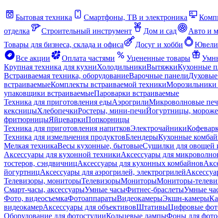
Бытовая техника
Смартфоны, ТВ и электроника
Комп
отделка
Строительный инструмент
Дом и сад
Авто и 
Товары для бизнеса, склада и офиса
Досуг и хобби
Ювели
Все акции
Оплата частями
Уцененные товары
Умны
Крупная техника для кухни
Холодильники
Вытяжки
Кухонные 
Встраиваемая техника, оборудование
Варочные панели
Духовые
встраиваемые
Комплекты встраиваемой техники
Морозильники 
упаковщики встраиваемые
Пароварки встраиваемые
Техника для приготовления еды
Аэрогрили
Микроволновые пе
кексницы
Хлебопечки
Ростеры, мини-печи
Йогуртницы, морож
фритюрницы
Яйцеварки
Попкорницы
Техника для приготовления напитков
Электрочайники
Кофевар
Техника для измельчения продуктов
Блендеры
Кухонные комбай
Мелкая техника
Весы кухонные, бытовые
Сушилки для овощей 
Аксессуары для кухонной техники
Аксессуары для микроволно
тостеров, сэндвичниц
Аксессуары для кухонных комбайнов
Акс
йогуртниц
Аксессуары для аэрогрилей, электрогрилей
Аксессуа
Телевизоры, мониторы
Телевизоры
Мониторы
Мониторы-телеви
Смарт-часы, аксессуары
Умные часы
Фитнес-браслеты
Умные ча
Фото, видеосъемка
Фотоаппараты
Видеокамеры
Экшн-камеры
Ка
видеокамер
Аксессуары для объективов
Штативы
Цифровые фот
Оборудование для фотостудии
Кольцевые лампы
Фоны для фото