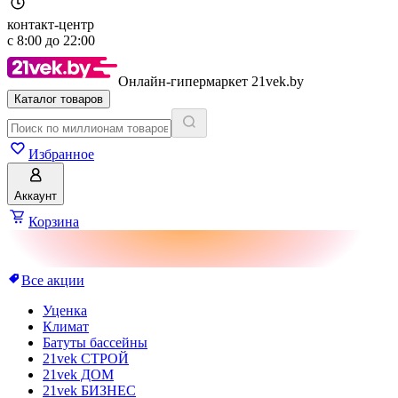
контакт-центр
с
8:00
до
22:00
Онлайн-гипермаркет 21vek.by
Каталог товаров
Избранное
Аккаунт
Корзина
Все акции
Уценка
Климат
Батуты бассейны
21vek СТРОЙ
21vek ДОМ
21vek БИЗНЕС