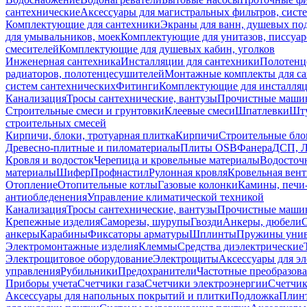
сантехнические
Аксессуары для магистральных фильтров, сист
Комплектующие для сантехники
Экраны для ванн, душевых по
для умывальников, моек
Комплектующие для унитазов, писсуар
смесителей
Комплектующие для душевых кабин, уголков
Инженерная сантехника
Инсталляции для сантехники
Полотенц
радиаторов, полотенцесушителей
Монтажные комплекты для с
систем сантехнических
Фитинги
Комплектующие для инсталля
Канализация
Тросы сантехнические, вантузы
Прочистные маши
Строительные смеси и грунтовки
Клеевые смеси
Шпатлевки
Шту
строительных смесей
Кирпичи, блоки, тротуарная плитка
Кирпичи
Строительные бло
Древесно-плитные и пиломатериалы
Плиты OSB
Фанера
ДСП, 
Кровля и водосток
Черепица и кровельные материалы
Водосточ
материалы
Шифер
Профнастил
Рулонная кровля
Кровельная вен
Отопление
Отопительные котлы
Газовые колонки
Камины, печи
антиобледенения
Управление климатической техникой
Канализация
Тросы сантехнические, вантузы
Прочистные маши
Крепежные изделия
Саморезы, шурупы
Гвозди
Анкеры, дюбели
анкеры
Карабины
Фиксаторы арматуры
Шплинты
Пружины унив
Электромонтажные изделия
Клеммы
Средства диэлектрические
Электрощитовое оборудование
Электрощиты
Аксессуары для э
управления
Рубильники
Предохранители
Частотные преобразов
Приборы учета
Счетчики газа
Счетчики электроэнергии
Счетчи
Аксессуары для напольных покрытий и плитки
Подложка
Плинт