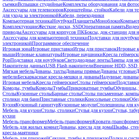
съемки
Вспышки студийные
Комплекты оборудования для фото
Аксессуары для телевизоров
Кронштейны, стойки
Кабели для т
для ухода за электроникой
Кабели, переходники
Компьютерная техника
Ноутбуки
Планшеты
Моноблоки
Компью
Комплектующие
Жесткие диски, SSD
Оперативная память
Видео
приводы
Аксессуары для корпусов ПК
Боксы, док-станции для 
Аксессуары для компьютерной техники
Подставки для ноутбук
электроникой
Программное обеспечение
Игровая зона
Игровые приставки
Игры для приставок
Игровые 
мыши
Игровые клавиатуры
Игровые наушники
Кресла геймерск
Pop
Подставки для ноутбуков
Светодиодные ленты
Лампы для м
Накопители данных
USB Flash накопители
Внешние HDD, SSD 
Мягкая мебель
Диваны, тахты
Диваны прямые
Диваны угловые
Д
мебели
Бескаркасные кресла-мешки и диваны
Надувные диваны
Игровая мебель
Кресла геймерские
Столы геймерские
Подставки
Комоды, тумбы
Комоды
Тумбы
Прикроватные тумбы
Обувницы, 
Столы
Кухонные столы
Барные столы
Столы письменные, комп
столики для бани
Приставные столики
Консольные столики
Обе
Кухня
Кухонный гарнитур
Кухонные модули
Столешницы для к
Мебель для кухни
Столы, столики
Стулья для кухни
Стулья, таб
кухни
Мебель-трансформер
Мебель-трансформер
Кровати-трансформе
Мебель для жилых комнат
Диваны, кресла для дома
Шкафы, стен
кресла-маятники
Мебель для прихожей
Секции, тумбы в прихожую
Полки и сист