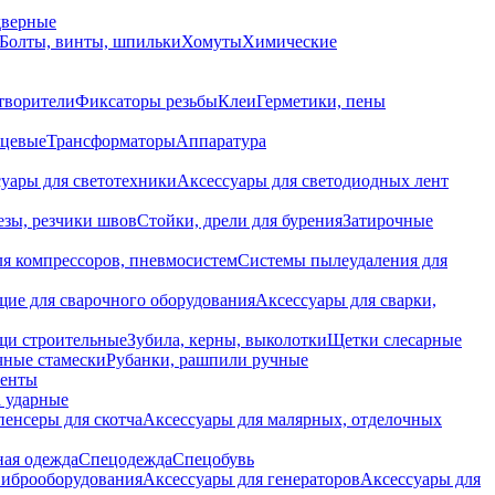
дверные
Болты, винты, шпильки
Хомуты
Химические
творители
Фиксаторы резьбы
Клеи
Герметики, пены
нцевые
Трансформаторы
Аппаратура
уары для светотехники
Аксессуары для светодиодных лент
езы, резчики швов
Стойки, дрели для бурения
Затирочные
ля компрессоров, пневмосистем
Системы пылеудаления для
ие для сварочного оборудования
Аксессуары для сварки,
щи строительные
Зубила, керны, выколотки
Щетки слесарные
чные стамески
Рубанки, рашпили ручные
енты
 ударные
енсеры для скотча
Аксессуары для малярных, отделочных
ная одежда
Спецодежда
Спецобувь
виброоборудования
Аксессуары для генераторов
Аксессуары для