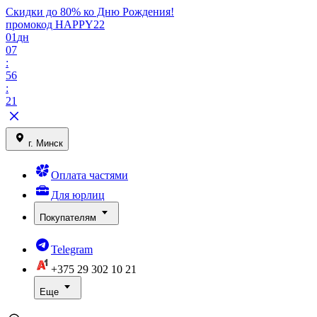
Скидки до 80% ко Дню Рождения!
промокод HAPPY22
01
дн
07
:
56
:
21
г. Минск
Оплата частями
Для юрлиц
Покупателям
Telegram
+375 29
302 10 21
Еще