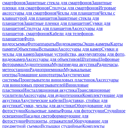
смартфонов
Защитные стекла для смартфонов
Защитные
пленки для смартфонов
Стилусы для смартфонов
Игровые
аксессуары для смартфонов
Чехлы для планшетов
Чехлы с
клавиатурой для планшетов
Защитные стекла для
планшетов
Защитные пленки для планшетов
Сумки для
планшетов
Стилусы для планшетов
Аксессуары для
планшетов, смартфонов
Кабели для телефонов,
планшетов
Фото,
видеосъемка
Фотоаппараты
Видеокамеры
Экшн-камеры
Карты
памяти
Объективы
Вспышки
Аксессуары для камер
Сумки и
чехлы для камер
Зарядные устройства, аккумуляторы для фото,
видеокамер
Аксессуары для объективов
Штативы
Цифровые
фоторамки
Аудиотехника
Мультимедиа акустика
Радиочасы,
метеостанции
Радиоприемники
Музыкальные
центры
Домашние кинотеатры
Акустические
системы
Проигрыватели виниловых пластинок
Аксессуары
для виниловых проигрывателей
Виниловые
пластинки
Инсталляционная акустика
Трансляционные
усилители
Аксессуары для аудиотехники
Комплектующие для
акустики
Акустические кабели
Подставки, стойки для
акустики
Сумки, чехлы для акустики
Оборудование для
фотостудии
Кольцевые лампы
Фоны для фотостудии
Студийное
освещение
Насадки светоформирующие для
фотостудии
Фотозонты, отражатели
Оборудование для
предметной съемки
Вспышки студийные
Комплекты