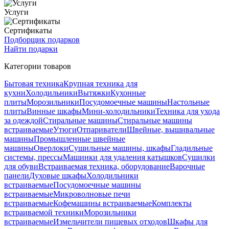
Услуги
Сертификаты
Подборщик подарков
Найти подарки
Категории товаров
Бытовая техника
Крупная техника для
кухни
Холодильники
Вытяжки
Кухонные
плиты
Морозильники
Посудомоечные машины
Настольные
плиты
Винные шкафы
Мини-холодильники
Техника для ухода
за одеждой
Стиральные машины
Стиральные машины
встраиваемые
Утюги
Отпариватели
Швейные, вышивальные
машины
Промышленные швейные
машины
Оверлоки
Сушильные машины, шкафы
Гладильные
системы, прессы
Машинки для удаления катышков
Сушилки
для обуви
Встраиваемая техника, оборудование
Варочные
панели
Духовые шкафы
Холодильники
встраиваемые
Посудомоечные машины
встраиваемые
Микроволновые печи
встраиваемые
Кофемашины встраиваемые
Комплекты
встраиваемой техники
Морозильники
встраиваемые
Измельчители пищевых отходов
Шкафы для