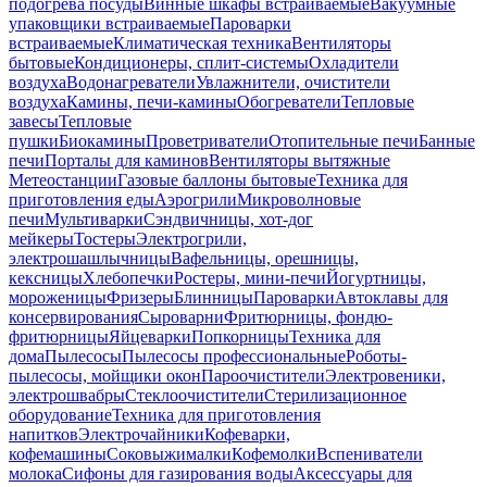
подогрева посуды
Винные шкафы встраиваемые
Вакуумные
упаковщики встраиваемые
Пароварки
встраиваемые
Климатическая техника
Вентиляторы
бытовые
Кондиционеры, сплит-системы
Охладители
воздуха
Водонагреватели
Увлажнители, очистители
воздуха
Камины, печи-камины
Обогреватели
Тепловые
завесы
Тепловые
пушки
Биокамины
Проветриватели
Отопительные печи
Банные
печи
Порталы для каминов
Вентиляторы вытяжные
Метеостанции
Газовые баллоны бытовые
Техника для
приготовления еды
Аэрогрили
Микроволновые
печи
Мультиварки
Сэндвичницы, хот-дог
мейкеры
Тостеры
Электрогрили,
электрошашлычницы
Вафельницы, орешницы,
кексницы
Хлебопечки
Ростеры, мини-печи
Йогуртницы,
мороженицы
Фризеры
Блинницы
Пароварки
Автоклавы для
консервирования
Сыроварни
Фритюрницы, фондю-
фритюрницы
Яйцеварки
Попкорницы
Техника для
дома
Пылесосы
Пылесосы профессиональные
Роботы-
пылесосы, мойщики окон
Пароочистители
Электровеники,
электрошвабры
Стеклоочистители
Стерилизационное
оборудование
Техника для приготовления
напитков
Электрочайники
Кофеварки,
кофемашины
Соковыжималки
Кофемолки
Вспениватели
молока
Сифоны для газирования воды
Аксессуары для