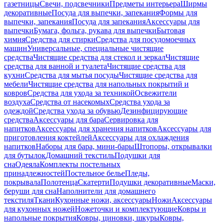
газетницы
Свечи, подсвечники
Предметы интерьера
Ширмы
декоративные
Посуда для выпечки, запекания
Формы для
выпечки, запекания
Посуда для запекания
Аксессуары для
выпечки
Бумага, фольга, рукава для выпечки
Бытовая
химия
Средства для стирки
Средства для посудомоечных
машин
Универсальные, специальные чистящие
средства
Чистящие средства для стекол и зеркал
Чистящие
средства для ванной и туалета
Чистящие средства для
кухни
Средства для мытья посуды
Чистящие средства для
мебели
Чистящие средства для напольных покрытий и
ковров
Средства для ухода за техникой
Освежители
воздуха
Средства от насекомых
Средства ухода за
одеждой
Средства ухода за обувью
Дезинфицирующие
средства
Аксессуары для бара
Сервировка для
напитков
Аксессуары для хранения напитков
Аксессуары для
приготовления коктейлей
Аксессуары для охлаждения
напитков
Наборы для бара, мини-бары
Штопоры, открывалки
для бутылок
Домашний текстиль
Подушки для
сна
Одеяла
Комплекты постельных
принадлежностей
Постельное белье
Пледы,
покрывала
Полотенца
Скатерти
Подушки декоративные
Маски,
беруши для сна
Наполнители для домашнего
текстиля
Ткани
Кухонные ножи, аксессуары
Ножи
Аксессуары
для кухонных ножей
Ножеточки и комплектующие
Ковры и
напольные покрытия
Ковры, циновки, шкуры
Ковры,