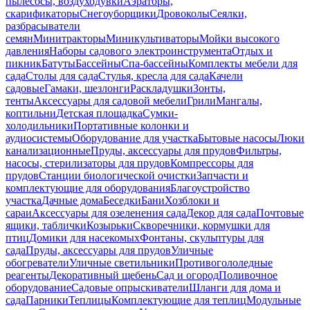
пылесосы, воздуходувки
Аэраторы,
скарификаторы
Снегоуборщики
Дровоколы
Сеялки,
разбрасыватели
семян
Минитракторы
Миникультиваторы
Мойки высокого
давления
Наборы садового электроинструмента
Отдых и
пикник
Батуты
Бассейны
Спа-бассейны
Комплекты мебели для
сада
Столы для сада
Стулья, кресла для сада
Качели
садовые
Гамаки, шезлонги
Раскладушки
Зонты,
тенты
Аксессуары для садовой мебели
Грили
Мангалы,
коптильни
Детская площадка
Сумки-
холодильники
Портативные колонки и
аудиосистемы
Оборудование для участка
Бытовые насосы
Люки
канализационные
Пруды, аксессуары для прудов
Фильтры,
насосы, стерилизаторы для прудов
Компрессоры для
прудов
Станции биологической очистки
Запчасти и
комплектующие для оборудования
Благоустройство
участка
Дачные дома
Беседки
Бани
Хозблоки и
сараи
Аксессуары для озеленения сада
Декор для сада
Почтовые
ящики, таблички
Козырьки
Скворечники, кормушки для
птиц
Домики для насекомых
Фонтаны, скульптуры для
сада
Пруды, аксессуары для прудов
Уличные
обогреватели
Уличные светильники
Противогололедные
реагенты
Декоративный щебень
Сад и огород
Поливочное
оборудование
Садовые опрыскиватели
Шланги для дома и
сада
Парники
Теплицы
Комплектующие для теплиц
Модульные