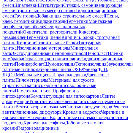
смеси
Шпатлевки
Штукатурки
Стяжки, самонивелирующие
смеси
Строительные смеси, составы
Гидроизоляционные
смеси
Грунтовки
Добавки для строительных смесей
Пены,
клеи, герметики
Жидкие гвозди
Герметики
Монтажная
пена
Клеи для обоев
Клеи для напольных
покрытий
Очистители, растворители
Фиксаторы
резьбы
Клеи
Герметики, пены
Кирпичи, блоки, тротуарная
плитка
Кирпичи
Строительные блоки
Тротуарная
плитка
Изоляционные материалы
Минеральная
вата
Экструдированный пенополистирол
Пенопласт
Пленки,
мембраны
Отражающая теплоизоляция
Гидроизоляционные
ленты
Поликарбонат
Шумоизоляция
Теплоизоляция
Звукоизоляц
плитные и пиломатериалы
Плиты OSB
Фанера
ДСП,
ЛДСП
Мебельные щиты
Террасные доски
Древесные
плиты
Пиломатериалы
Материалы для сухого
строительства
Гипсокартон
Гипсоволокнистые
листы
Цементные плиты
Профили для
гипсокартона
Комплектующие для гипсокартона
Ленты
армирующие
Уплотнительные ленты
Гипсовые и цементные
плиты
Вентиляторы вытяжные
Системы воздуховодов
Решетки
вентиляционные, диффузоры
Кровля и водосток
Черепица и
кровельные материалы
Водосточные системы
Поверхностный
водоотвод
Кровельные софиты
Доборные элементы
кровли
Гидроизоляционные