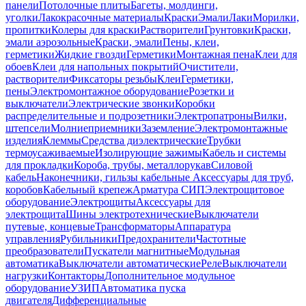
панели
Потолочные плиты
Багеты, молдинги,
уголки
Лакокрасочные материалы
Краски
Эмали
Лаки
Морилки,
пропитки
Колеры для краски
Растворители
Грунтовки
Краски,
эмали аэрозольные
Краски, эмали
Пены, клеи,
герметики
Жидкие гвозди
Герметики
Монтажная пена
Клеи для
обоев
Клеи для напольных покрытий
Очистители,
растворители
Фиксаторы резьбы
Клеи
Герметики,
пены
Электромонтажное оборудование
Розетки и
выключатели
Электрические звонки
Коробки
распределительные и подрозетники
Электропатроны
Вилки,
штепсели
Молниеприемники
Заземление
Электромонтажные
изделия
Клеммы
Средства диэлектрические
Трубки
термоусаживаемые
Изолирующие зажимы
Кабель и системы
для прокладки
Короба, трубы, металлорукав
Силовой
кабель
Наконечники, гильзы кабельные
Аксессуары для труб,
коробов
Кабельный крепеж
Арматура СИП
Электрощитовое
оборудование
Электрощиты
Аксессуары для
электрощита
Шины электротехнические
Выключатели
путевые, концевые
Трансформаторы
Аппаратура
управления
Рубильники
Предохранители
Частотные
преобразователи
Пускатели магнитные
Модульная
автоматика
Выключатели автоматические
Реле
Выключатели
нагрузки
Контакторы
Дополнительное модульное
оборудование
УЗИП
Автоматика пуска
двигателя
Дифференциальные