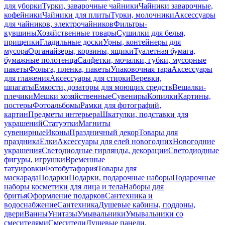
для уборки
Турки, заварочные чайники
Чайники заварочные,
кофейники
Чайники для плиты
Турки, молочники
Аксессуары
для чайников, электрочайников
Фильтры-
кувшины
Хозяйственные товары
Сушилки для белья,
прищепки
Гладильные доски
Урны, контейнеры для
мусора
Органайзеры, корзины, ящики
Туалетная бумага,
бумажные полотенца
Салфетки, мочалки, губки, мусорные
пакеты
Фольга, пленка, пакеты
Упаковочная тара
Аксессуары
для глажения
Аксессуары для стирки
Веревки,
шпагаты
Емкости, дозаторы для моющих средств
Вешалки-
плечики
Мешки хозяйственные
Сувениры
Копилки
Картины,
постеры
Фотоальбомы
Рамки для фотографий,
картин
Предметы интерьера
Шкатулки, подставки для
украшений
Статуэтки
Магниты
сувенирные
Иконы
Праздничный декор
Товары для
праздника
Елки
Аксессуары для елей новогодних
Новогодние
украшения
Светодиодные гирлянды, декорации
Светодиодные
фигуры, игрушки
Временные
татуировки
Фотобутафория
Товары для
маскарада
Подарки
Подарки, подарочные наборы
Подарочные
наборы косметики для лица и тела
Наборы для
бритья
Оформление подарков
Сантехника и
водоснабжение
Сантехника
Душевые кабины, поддоны,
двери
Ванны
Унитазы
Умывальники
Умывальники со
смесителями
Смесители
Душевые панели,