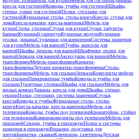
модули
Столешницы для кухни
Мебель для гостиной
Диваны,
кресла для гостиной
Комоды, тумбы для гостиной
Шкафы,
стенки, горки для гостиной
Полки, стеллажи для
гостиной
Журнальные столы, столы-книги
Кресла, стулья для
дома
Кресла-качалки, кресла-маятники
Мебель для
кухни
Столы, столики
Стулья для кухни
Стулья, табуреты
барные
Кухонный гарнитур
Кухонные модули
Кухонные
уголки, диваны
Стульчики для кормления
Системы хранения
для кухни
Мебель для ванной
Тумбы, консоли для
ванной
Шкафы, пеналы для ванной
Шкафчики, полки для
ванной
Зеркала для ванной
Аксессуары для ванной
Мебель-
трансформер
Мебель-трансформер
Кровати-
трансформеры
Детские кроватки-трансформеры
Столы-
трансформеры
Мебель для спальни
Зеркала
Комплекты мебели
для спальни
Прикроватные тумбы
Комоды и тумбы для
спальни
Туалетные столики
Шкафы для спальни
Мебель для
жилых комнат
Диваны, кресла для дома
Шкафы, стенки,
секции
Полки, стеллажи, системы хранения
Стулья,
кресла
Комоды и тумбы
Журнальные столы, столы-
книги
Кресла-качалки, кресла-маятники
Мебель для
телевизора
Комоды, тумбы под телевизор
Кронштейны, стойки
для телевизора
Каминокомплекты под телевизор
Мебель для
прихожей
Секции, тумбы в прихожую
Полки и системы
хранения в прихожую
Вешалки, подставки для
зонтов
Банкетки, скамьи
Ключницы, газетницы
Детская