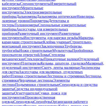
кабелерезы
Специнструменты
Измерительный
инструмент
Мерительные
инструменты
Электроизмерительные
приборы
Дальномеры
Дальномеры оптические
Нивелиры,
лазерные уровни
Пирометры
Детекторы и
тестеры
Толщиномеры
Специальные измерительные
приборы
Аксессуары для измерительных
приборов
Разметочный инструмент
Разметочные
инструменты
Инструменты для нарезки резьбы
Маркеры,
карандаши строительные
Клейма ударные
Строительно-
монтажный инструмент
Заклепочники
Труборезы,
трубогибы
Ножи строительные
Мультитулы
Пробойники,
просекатели отверстий
Ломы
Степлеры
механические
Стеклорезы
Прикаточные валики
Отделочный
инструмент
Плиткорезы
Кельмы, шпатели, гладилки
Малярный,
отделочный инструмент
Скотч, ленты малярные
Диспенсеры
для скотча
Аксессуары для малярных, отделочных
работ
Пленки строительные
Лестницы и стремянки
Лестницы,
стремянки
Чердачные лестницы
Элементы
лестниц
Подъемники строительные
Спецодежда и средства
защиты
Средства индивидуальной
защиты
Огнетушители
Сумки, пояса для
инструментов
Производственная
одежда
Спецодежда
Спецобувь
Организация рабочего
пространства
Фонари, прожекторы
Кейсы, ящики для