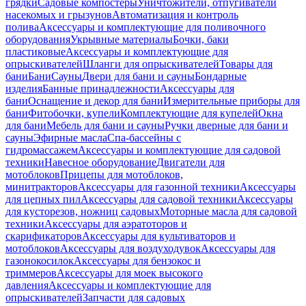
грядки
Садовые компостеры
Уничтожители, отпугиватели
насекомых и грызунов
Автоматизация и контроль
полива
Аксессуары и комплектующие для поливочного
оборудования
Укрывные материалы
Бочки, баки
пластиковые
Аксессуары и комплектующие для
опрыскивателей
Шланги для опрыскивателей
Товары для
бани
Бани
Сауны
Двери для бани и сауны
Бондарные
изделия
Банные принадлежности
Аксессуары для
бани
Оснащение и декор для бани
Измерительные приборы для
бани
Фитобочки, купели
Комплектующие для купелей
Окна
для бани
Мебель для бани и сауны
Ручки дверные для бани и
сауны
Эфирные масла
Спа-бассейны с
гидромассажем
Аксессуары и комплектующие для садовой
техники
Навесное оборудование
Двигатели для
мотоблоков
Прицепы для мотоблоков,
минитракторов
Аксессуары для газонной техники
Аксессуары
для цепных пил
Аксессуары для садовой техники
Аксессуары
для кусторезов, ножниц садовых
Моторные масла для садовой
техники
Аксессуары для аэратоторов и
скарификаторов
Аксессуары для культиваторов и
мотоблоков
Аксессуары для воздуходувок
Аксессуары для
газонокосилок
Аксессуары для бензокос и
триммеров
Аксессуары для моек высокого
давления
Аксессуары и комплектующие для
опрыскивателей
Запчасти для садовых