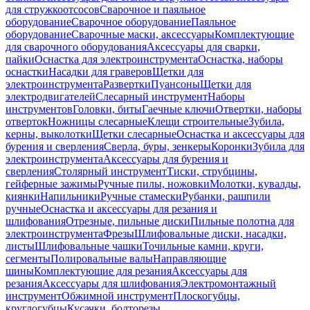
для стружкоотсосов
Сварочное и паяльное
оборудование
Сварочное оборудование
Паяльное
оборудование
Сварочные маски, аксессуары
Комплектующие
для сварочного оборудования
Аксессуары для сварки,
пайки
Оснастка для электроинструмента
Оснастка, наборы
оснастки
Насадки для граверов
Щетки для
электроинструмента
Развертки
Пуансоны
Щетки для
электродвигателей
Слесарный инструмент
Наборы
инструментов
Головки, биты
Гаечные ключи
Отвертки, наборы
отверток
Ножницы слесарные
Клещи строительные
Зубила,
керны, выколотки
Щетки слесарные
Оснастка и аксессуары для
бурения и сверления
Сверла, буры, зенкеры
Коронки
Зубила для
электроинструмента
Аксессуары для бурения и
сверления
Столярный инструмент
Тиски, струбцины,
гейферные зажимы
Ручные пилы, ножовки
Молотки, кувалды,
киянки
Напильники
Ручные стамески
Рубанки, рашпили
ручные
Оснастка и аксессуары для резания и
шлифования
Отрезные, пильные диски
Пильные полотна для
электроинструмента
Фрезы
Шлифовальные диски, насадки,
листы
Шлифовальные чашки
Точильные камни, круги,
сегменты
Полировальные валы
Направляющие
шины
Комплектующие для резания
Аксессуары для
резания
Аксессуары для шлифования
Электромонтажный
инструмент
Обжимной инструмент
Плоскогубцы,
круглогубцы
Кусачки, болторезы,