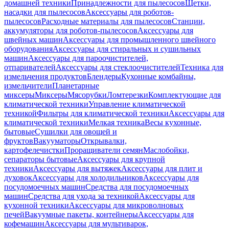
домашней техники
Принадлежности для пылесосов
Щетки,
насадки для пылесосов
Аксессуары для роботов-
пылесосов
Расходные материалы для пылесосов
Станции,
аккумуляторы для роботов-пылесосов
Аксессуары для
швейных машин
Аксессуары для промышленного швейного
оборудования
Аксессуары для стиральных и сушильных
машин
Аксессуары для пароочистителей,
отпаривателей
Аксессуары для стеклоочистителей
Техника для
измельчения продуктов
Блендеры
Кухонные комбайны,
измельчители
Планетарные
миксеры
Миксеры
Мясорубки
Ломтерезки
Комплектующие для
климатической техники
Управление климатической
техникой
Фильтры для климатической техники
Аксессуары для
климатической техники
Мелкая техника
Весы кухонные,
бытовые
Сушилки для овощей и
фруктов
Вакууматоры
Открывалки,
картофелечистки
Проращиватели семян
Маслобойки,
сепараторы бытовые
Аксессуары для крупной
техники
Аксессуары для вытяжек
Аксессуары для плит и
духовок
Аксессуары для холодильников
Аксессуары для
посудомоечных машин
Средства для посудомоечных
машин
Средства для ухода за техникой
Аксессуары для
кухонной техники
Аксессуары для микроволновых
печей
Вакуумные пакеты, контейнеры
Аксессуары для
кофемашин
Аксессуары для мультиварок,