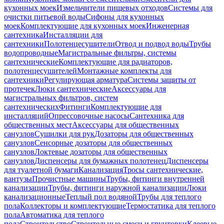
кухонных моек
Измельчители пищевых отходов
Системы для
очистки питьевой воды
Сифоны для кухонных
моек
Комплектующие для кухонных моек
Инженерная
сантехника
Инсталляции для
сантехники
Полотенцесушители
Отвод и подвод воды
Трубы
водопроводные
Магистральные фильтры, системы
сантехнические
Комплектующие для радиаторов,
полотенцесушителей
Монтажные комплекты для
сантехники
Регулирующая арматура
Системы защиты от
протечек
Люки сантехнические
Аксессуары для
магистральных фильтров, систем
сантехнических
Фитинги
Комплектующие для
инсталляций
Опрессовочные насосы
Сантехника для
общественных мест
Аксессуары для общественных
санузлов
Сушилки для рук
Дозаторы для общественных
санузлов
Сенсорные дозаторы для общественных
санузлов
Локтевые дозаторы для общественных
санузлов
Диспенсеры для бумажных полотенец
Диспенсеры
для туалетной бумаги
Канализация
Тросы сантехнические,
вантузы
Прочистные машины
Трубы, фитинги внутренней
канализации
Трубы, фитинги наружной канализации
Люки
канализационные
Теплый пол водяной
Трубы для теплого
пола
Коллекторы и комплектующие
Термостатика для теплого
пола
Автоматика для теплого
пола
Строительство
Строительные смеси и грунтовки
Клеевые