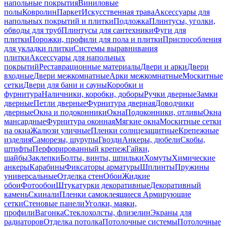
напольные покрытия
Виниловые
полы
Ковролин
Паркет
Искусственная трава
Аксессуары для
напольных покрытий и плитки
Подложка
Плинтусы, уголки,
обводы для труб
Плинтусы для сантехники
Фуги для
плитки
Порожки, профили для пола и плитки
Приспособления
для укладки плитки
Системы выравнивания
плитки
Аксессуары для напольных
покрытий
Реставрационные материалы
Двери и арки
Двери
входные
Двери межкомнатные
Арки межкомнатные
Москитные
сетки
Двери для бани и сауны
Коробки и
фурнитура
Наличники, коробки, доборы
Ручки дверные
Замки
дверные
Петли дверные
Фурнитура дверная
Доводчики
дверные
Окна и подоконники
Окна
Подоконники, отливы
Окна
мансардные
Фурнитура оконная
Мягкие окна
Москитные сетки
на окна
Жалюзи уличные
Пленки солнцезащитные
Крепежные
изделия
Саморезы, шурупы
Гвозди
Анкеры, дюбели
Скобы,
штифты
Перфорированный крепеж
Гайки,
шайбы
Заклепки
Болты, винты, шпильки
Хомуты
Химические
анкеры
Карабины
Фиксаторы арматуры
Шплинты
Пружины
универсальные
Отделка стен
Обои
Жидкие
обои
Фотообои
Штукатурки декоративные
Декоративный
камень
Скинали
Пленки самоклеящиеся
Армирующие
сетки
Стеновые панели
Уголки, маяки,
профили
Вагонка
Стеклохолсты, флизелин
Экраны для
радиаторов
Отделка потолка
Потолочные системы
Потолочные