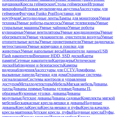
наушники
Кресла геймерские
Столы геймерские
Игровые
микрофоны
Игровая мультимедиа акустика
Аксессуары для
геймеров
Фигурки Funko Pop
Подставки для
ноутбуков
Светодиодные ленты
Лампы для мониторов
Умная
техника
Умные роботы-пылесосы
Умные телевизоры
Умные
стиральные машины
Умные чайники
Умные роботы
кулинарные
Умные вентиляторы
Умные кондиционеры
Умные
обогреватели
Умные увлажнители, очистители воздуха
Умные
отопительные котлы
Умные проветриватели
Умные радиочасы,
метеостанции
Умные кормушки и поилки для
животных
Умные напольные весы
Накопители данных
USB
Flash накопители
Внешние HDD, SSD диски
Карты
памяти
Сетевые накопители
Картридеры
Оптические
диски
Наблюдение и безопасность
Камеры
видеонаблюдения
Аксессуары для CCTV
Домофоны,
вызывные панели
Датчики для дома
Охранные системы,
сигнализации
Системы контроля и управления
доступом
Металлодетекторы
Мебель
Мягкая мебель
Диваны,
тахты
Диваны прямые
Диваны угловые
Диваны П-
образные
Кухонные уголки, диваны
Диваны
модульные
Детские диваны
Диваны садовые
Комплекты мягкой
мебели
Бескаркасные кресла-мешки и диваны
Надувные
диваны
Кресла
Кресла
Кресла-мешки и пуфы
Кресла-качалки,
кресла-маятники
Детские кресла, пуфы
Надувные кресла
Пуфы,
оттоманки
Кресла-кровати
Игровая мебель
Кресла