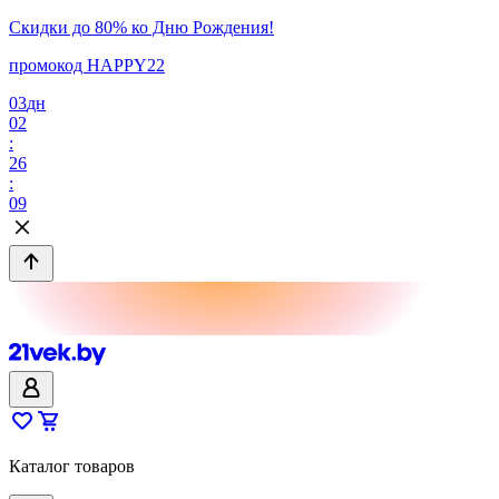
Скидки до 80% ко Дню Рождения!
промокод HAPPY22
03
дн
02
:
26
:
09
Каталог товаров