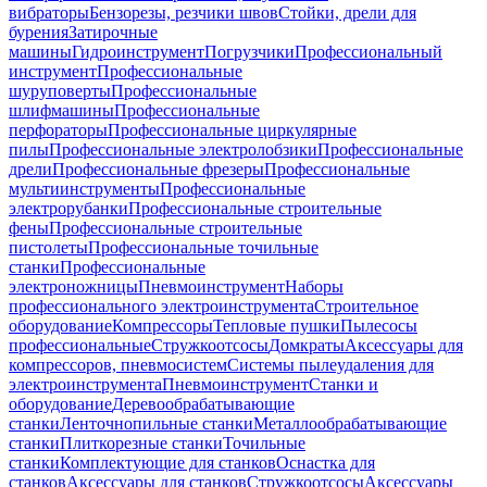
вибраторы
Бензорезы, резчики швов
Стойки, дрели для
бурения
Затирочные
машины
Гидроинструмент
Погрузчики
Профессиональный
инструмент
Профессиональные
шуруповерты
Профессиональные
шлифмашины
Профессиональные
перфораторы
Профессиональные циркулярные
пилы
Профессиональные электролобзики
Профессиональные
дрели
Профессиональные фрезеры
Профессиональные
мультиинструменты
Профессиональные
электрорубанки
Профессиональные строительные
фены
Профессиональные строительные
пистолеты
Профессиональные точильные
станки
Профессиональные
электроножницы
Пневмоинструмент
Наборы
профессионального электроинструмента
Строительное
оборудование
Компрессоры
Тепловые пушки
Пылесосы
профессиональные
Стружкоотсосы
Домкраты
Аксессуары для
компрессоров, пневмосистем
Системы пылеудаления для
электроинструмента
Пневмоинструмент
Станки и
оборудование
Деревообрабатывающие
станки
Ленточнопильные станки
Металлообрабатывающие
станки
Плиткорезные станки
Точильные
станки
Комплектующие для станков
Оснастка для
станков
Аксессуары для станков
Стружкоотсосы
Аксессуары