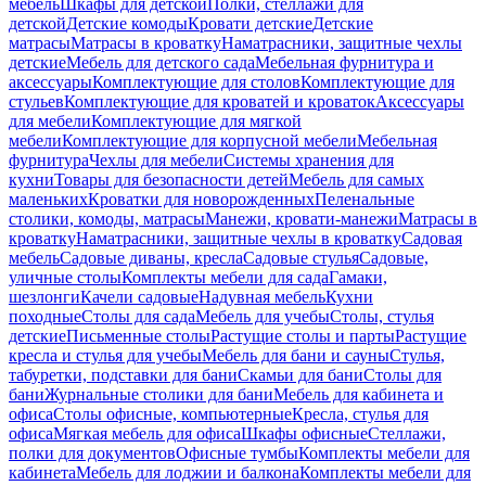
мебель
Шкафы для детской
Полки, стеллажи для
детской
Детские комоды
Кровати детские
Детские
матрасы
Матрасы в кроватку
Наматрасники, защитные чехлы
детские
Мебель для детского сада
Мебельная фурнитура и
аксессуары
Комплектующие для столов
Комплектующие для
стульев
Комплектующие для кроватей и кроваток
Аксессуары
для мебели
Комплектующие для мягкой
мебели
Комплектующие для корпусной мебели
Мебельная
фурнитура
Чехлы для мебели
Системы хранения для
кухни
Товары для безопасности детей
Мебель для самых
маленьких
Кроватки для новорожденных
Пеленальные
столики, комоды, матрасы
Манежи, кровати-манежи
Матрасы в
кроватку
Наматрасники, защитные чехлы в кроватку
Садовая
мебель
Садовые диваны, кресла
Садовые стулья
Садовые,
уличные столы
Комплекты мебели для сада
Гамаки,
шезлонги
Качели садовые
Надувная мебель
Кухни
походные
Столы для сада
Мебель для учебы
Столы, стулья
детские
Письменные столы
Растущие столы и парты
Растущие
кресла и стулья для учебы
Мебель для бани и сауны
Стулья,
табуретки, подставки для бани
Скамьи для бани
Столы для
бани
Журнальные столики для бани
Мебель для кабинета и
офиса
Столы офисные, компьютерные
Кресла, стулья для
офиса
Мягкая мебель для офиса
Шкафы офисные
Стеллажи,
полки для документов
Офисные тумбы
Комплекты мебели для
кабинета
Мебель для лоджии и балкона
Комплекты мебели для