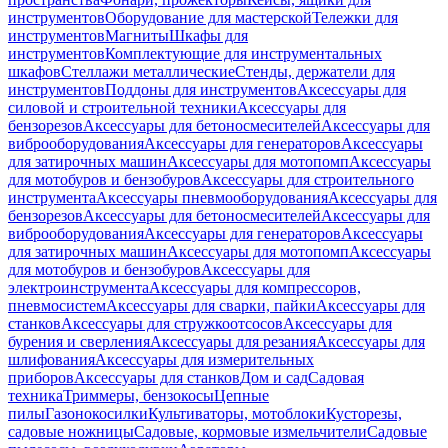
инструментов
Оборудование для мастерской
Тележки для
инструментов
Магниты
Шкафы для
инструментов
Комплектующие для инструментальных
шкафов
Стеллажи металлические
Стенды, держатели для
инструментов
Поддоны для инструментов
Аксессуары для
силовой и строительной техники
Аксессуары для
бензорезов
Аксессуары для бетоносмесителей
Аксессуары для
виброоборудования
Аксессуары для генераторов
Аксессуары
для затирочных машин
Аксессуары для мотопомп
Аксессуары
для мотобуров и бензобуров
Аксессуары для строительного
инструмента
Аксессуары пневмооборудования
Аксессуары для
бензорезов
Аксессуары для бетоносмесителей
Аксессуары для
виброоборудования
Аксессуары для генераторов
Аксессуары
для затирочных машин
Аксессуары для мотопомп
Аксессуары
для мотобуров и бензобуров
Аксессуары для
электроинструмента
Аксессуары для компрессоров,
пневмосистем
Аксессуары для сварки, пайки
Аксессуары для
станков
Аксессуары для стружкоотсосов
Аксессуары для
бурения и сверления
Аксессуары для резания
Аксессуары для
шлифования
Аксессуары для измерительных
приборов
Аксессуары для станков
Дом и сад
Садовая
техника
Триммеры, бензокосы
Цепные
пилы
Газонокосилки
Культиваторы, мотоблоки
Кусторезы,
садовые ножницы
Садовые, кормовые измельчители
Садовые