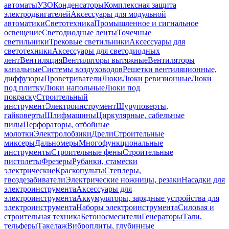
автоматы
УЗО
Конденсаторы
Комплексная защита
электродвигателей
Аксессуары для модульной
автоматики
Светотехника
Промышленное и сигнальное
освещение
Светодиодные ленты
Точечные
светильники
Трековые светильники
Аксессуары для
светотехники
Аксессуары для светодиодных
лент
Вентиляция
Вентиляторы вытяжные
Вентиляторы
канальные
Системы воздуховодов
Решетки вентиляционные,
диффузоры
Проветриватели
Люки
Люки ревизионные
Люки
под плитку
Люки напольные
Люки под
покраску
Строительный
инструмент
Электроинструмент
Шуруповерты,
гайковерты
Шлифмашины
Циркулярные, сабельные
пилы
Перфораторы, отбойные
молотки
Электролобзики
Дрели
Строительные
миксеры
Дальномеры
Многофункциональные
инструменты
Строительные фены
Строительные
пистолеты
Фрезеры
Рубанки, стамески
электрические
Краскопульты
Степлеры,
гвоздезабиватели
Электрические ножницы, резаки
Насадки для
электроинструмента
Аксессуары для
электроинструмента
Аккумуляторы, зарядные устройства для
электроинструмента
Наборы электроинструмента
Силовая и
строительная техника
Бетоносмесители
Генераторы
Тали,
тельферы
Такелаж
Виброплиты, глубинные