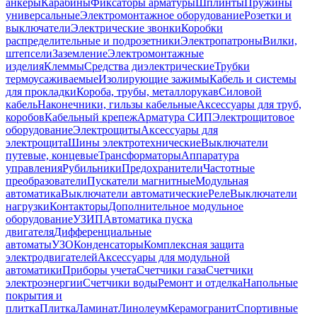
анкеры
Карабины
Фиксаторы арматуры
Шплинты
Пружины
универсальные
Электромонтажное оборудование
Розетки и
выключатели
Электрические звонки
Коробки
распределительные и подрозетники
Электропатроны
Вилки,
штепсели
Заземление
Электромонтажные
изделия
Клеммы
Средства диэлектрические
Трубки
термоусаживаемые
Изолирующие зажимы
Кабель и системы
для прокладки
Короба, трубы, металлорукав
Силовой
кабель
Наконечники, гильзы кабельные
Аксессуары для труб,
коробов
Кабельный крепеж
Арматура СИП
Электрощитовое
оборудование
Электрощиты
Аксессуары для
электрощита
Шины электротехнические
Выключатели
путевые, концевые
Трансформаторы
Аппаратура
управления
Рубильники
Предохранители
Частотные
преобразователи
Пускатели магнитные
Модульная
автоматика
Выключатели автоматические
Реле
Выключатели
нагрузки
Контакторы
Дополнительное модульное
оборудование
УЗИП
Автоматика пуска
двигателя
Дифференциальные
автоматы
УЗО
Конденсаторы
Комплексная защита
электродвигателей
Аксессуары для модульной
автоматики
Приборы учета
Счетчики газа
Счетчики
электроэнергии
Счетчики воды
Ремонт и отделка
Напольные
покрытия и
плитка
Плитка
Ламинат
Линолеум
Керамогранит
Спортивные