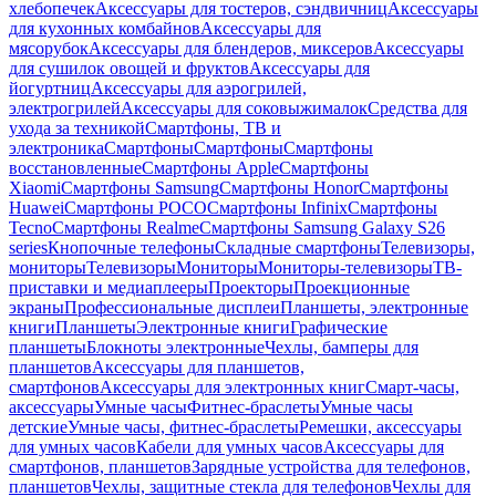
хлебопечек
Аксессуары для тостеров, сэндвичниц
Аксессуары
для кухонных комбайнов
Аксессуары для
мясорубок
Аксессуары для блендеров, миксеров
Аксессуары
для сушилок овощей и фруктов
Аксессуары для
йогуртниц
Аксессуары для аэрогрилей,
электрогрилей
Аксессуары для соковыжималок
Средства для
ухода за техникой
Смартфоны, ТВ и
электроника
Смартфоны
Смартфоны
Смартфоны
восстановленные
Смартфоны Apple
Смартфоны
Xiaomi
Смартфоны Samsung
Смартфоны Honor
Смартфоны
Huawei
Смартфоны POCO
Смартфоны Infinix
Смартфоны
Tecno
Смартфоны Realme
Смартфоны Samsung Galaxy S26
series
Кнопочные телефоны
Складные смартфоны
Телевизоры,
мониторы
Телевизоры
Мониторы
Мониторы-телевизоры
ТВ-
приставки и медиаплееры
Проекторы
Проекционные
экраны
Профессиональные дисплеи
Планшеты, электронные
книги
Планшеты
Электронные книги
Графические
планшеты
Блокноты электронные
Чехлы, бамперы для
планшетов
Аксессуары для планшетов,
смартфонов
Аксессуары для электронных книг
Смарт-часы,
аксессуары
Умные часы
Фитнес-браслеты
Умные часы
детские
Умные часы, фитнес-браслеты
Ремешки, аксессуары
для умных часов
Кабели для умных часов
Аксессуары для
смартфонов, планшетов
Зарядные устройства для телефонов,
планшетов
Чехлы, защитные стекла для телефонов
Чехлы для