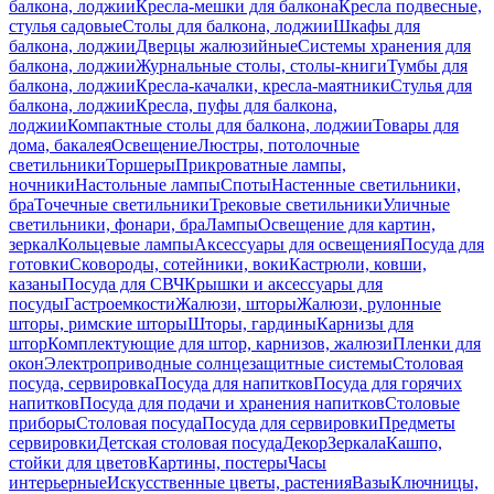
балкона, лоджии
Кресла-мешки для балкона
Кресла подвесные,
стулья садовые
Столы для балкона, лоджии
Шкафы для
балкона, лоджии
Дверцы жалюзийные
Системы хранения для
балкона, лоджии
Журнальные столы, столы-книги
Тумбы для
балкона, лоджии
Кресла-качалки, кресла-маятники
Стулья для
балкона, лоджии
Кресла, пуфы для балкона,
лоджии
Компактные столы для балкона, лоджии
Товары для
дома, бакалея
Освещение
Люстры, потолочные
светильники
Торшеры
Прикроватные лампы,
ночники
Настольные лампы
Споты
Настенные светильники,
бра
Точечные светильники
Трековые светильники
Уличные
светильники, фонари, бра
Лампы
Освещение для картин,
зеркал
Кольцевые лампы
Аксессуары для освещения
Посуда для
готовки
Сковороды, сотейники, воки
Кастрюли, ковши,
казаны
Посуда для СВЧ
Крышки и аксессуары для
посуды
Гастроемкости
Жалюзи, шторы
Жалюзи, рулонные
шторы, римские шторы
Шторы, гардины
Карнизы для
штор
Комплектующие для штор, карнизов, жалюзи
Пленки для
окон
Электроприводные солнцезащитные системы
Столовая
посуда, сервировка
Посуда для напитков
Посуда для горячих
напитков
Посуда для подачи и хранения напитков
Столовые
приборы
Столовая посуда
Посуда для сервировки
Предметы
сервировки
Детская столовая посуда
Декор
Зеркала
Кашпо,
стойки для цветов
Картины, постеры
Часы
интерьерные
Искусственные цветы, растения
Вазы
Ключницы,