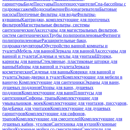
гарнитуры
Биде
Писсуары
Полотенцесушители
Спа-бассейны с
гидромассажем
Водоснабжение
Водонагреватели
Бытовые
насосы
Проточные фильтры для воды
Фильтры-
кувшины
Картриджи, комплектующие для проточных
фильтров
Магистральные фильтры, системы
сантехнические
Аксессуары для магистральных фильтров,
систем сантехнических
Трубы полипропиленовые
Фитинги
полипропиленовые
Расширительные баки,
гидроаккумуляторы
Обустройство ванной комнаты и
туалета
Мебель для ванной
Зеркала для ванной
Аксессуары для
ванной и туалета
Сиденья и чехлы для унитаза
Шторки,
карнизы для ванны
Стеклянные, пластиковые шторки для
ванны
Наборы для ванной и туалета
Зеркала
косметические
Сиденья для ванны
Коврики для ванной и
туалета
Экран-дверки в туалет
Комплектующие для мебели в
ванную
Комплектующие для сантехники
Экраны для ванн,
душевых поддонов
Опоры для ванн, душевых
поддонов
Комплектующие для ванн
Плинтусы для
сантехники
Сифоны, трапы
Комплектующие для
умывальников, моек
Комплектующие для унитазов, писсуаров,
биде
Бачки для унитазов
Комплектующие для душевых
гарнитуров
Комплектующие для сифонов,
трапов
Комплектующие для смесителей
Комплектующие для
душевых кабин, уголков
Сантехника для кухни
Кухонные
мойки
Кухонные мойки со смесителями
Смесители для