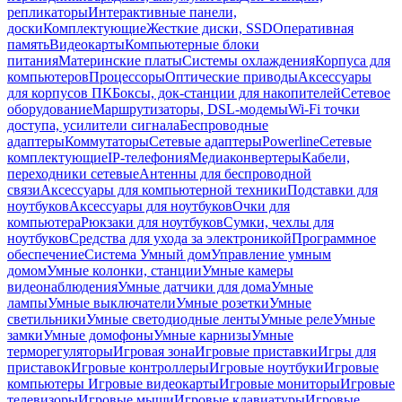
репликаторы
Интерактивные панели,
доски
Комплектующие
Жесткие диски, SSD
Оперативная
память
Видеокарты
Компьютерные блоки
питания
Материнские платы
Системы охлаждения
Корпуса для
компьютеров
Процессоры
Оптические приводы
Аксессуары
для корпусов ПК
Боксы, док-станции для накопителей
Сетевое
оборудование
Маршрутизаторы, DSL-модемы
Wi-Fi точки
доступа, усилители сигнала
Беспроводные
адаптеры
Коммутаторы
Сетевые адаптеры
Powerline
Сетевые
комплектующие
IP-телефония
Медиаконвертеры
Кабели,
переходники сетевые
Антенны для беспроводной
связи
Аксессуары для компьютерной техники
Подставки для
ноутбуков
Аксессуары для ноутбуков
Очки для
компьютера
Рюкзаки для ноутбуков
Сумки, чехлы для
ноутбуков
Средства для ухода за электроникой
Программное
обеспечение
Система Умный дом
Управление умным
домом
Умные колонки, станции
Умные камеры
видеонаблюдения
Умные датчики для дома
Умные
лампы
Умные выключатели
Умные розетки
Умные
светильники
Умные светодиодные ленты
Умные реле
Умные
замки
Умные домофоны
Умные карнизы
Умные
терморегуляторы
Игровая зона
Игровые приставки
Игры для
приставок
Игровые контроллеры
Игровые ноутбуки
Игровые
компьютеры
Игровые видеокарты
Игровые мониторы
Игровые
телевизоры
Игровые мыши
Игровые клавиатуры
Игровые