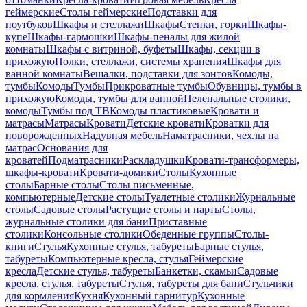
геймерские
Столы геймерские
Подставки для
ноутбуков
Шкафы и стеллажи
Шкафы
Стенки, горки
Шкафы-
купе
Шкафы-гармошки
Шкафы-пеналы для жилой
комнаты
Шкафы с витриной, буфеты
Шкафы, секции в
прихожую
Полки, стеллажи, системы хранения
Шкафы для
ванной комнаты
Вешалки, подставки для зонтов
Комоды,
тумбы
Комоды
Тумбы
Прикроватные тумбы
Обувницы, тумбы в
прихожую
Комоды, тумбы для ванной
Пеленальные столики,
комоды
Тумбы под ТВ
Комоды пластиковые
Кровати и
матрасы
Матрасы
Кровати
Детские кровати
Кроватки для
новорожденных
Надувная мебель
Наматрасники, чехлы на
матрас
Основания для
кроватей
Подматрасники
Раскладушки
Кровати-трансформеры,
шкафы-кровати
Кровати-домики
Столы
Кухонные
столы
Барные столы
Столы письменные,
компьютерные
Детские столы
Туалетные столики
Журнальные
столы
Садовые столы
Растущие столы и парты
Столы,
журнальные столики для бани
Приставные
столики
Консольные столики
Обеденные группы
Столы-
книги
Стулья
Кухонные стулья, табуреты
Барные стулья,
табуреты
Компьютерные кресла, стулья
Геймерские
кресла
Детские стулья, табуреты
Банкетки, скамьи
Садовые
кресла, стулья, табуреты
Стулья, табуреты для бани
Стульчики
для кормления
Кухня
Кухонный гарнитур
Кухонные