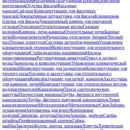
материалы
Шифер
Профнастил
Рулонная кровля
Кровельная
вентиляция
Отделка фасада
Фасадные
панели
Сайдинг
Комплектующие для фасадных
панелей
Декоративные штукатурки для фасада
Клинкерная
плитка для фасада
Декоративный камень для наружной
отделки
Отопление
Отопительные котлы
Газовые
колонки
Камины, печи-камины
Отопительные печи
Банные
печи
Водонагреватели
Радиаторы отопления, батареи
Теплый
пол
Теплые плинтусы
Системы антиобледенения
Управление
климатической техникой
Комплектующие для отопительного
оборудования
Стабилизаторы напряжения
Насосы
циркуляционные
Регулирующая арматура
Отвод и подвод
воды
Дымоходы и комплектующие
Управление климатической
техникой
Комплектующие для радиаторов
Комплектующие для
теплого пола
Топливо и аксессуары для отопительного
оборудования
Комплектующие для печей, каминов
Аксессуары
для каминов, печей
Комплектующие для отопительных котлов,
водонагревателей
Канализация
Тросы сантехнические,
вантузы
Прочистные машины
Трубы, фитинги внутренней
канализации
Трубы, фитинги наружной канализации
Люки
канализационные
Металлопрокат
Металлопрокат
Сваи
Заборы,
ограждения
Автоматика для ворот
Крепежные
изделия
Саморезы, шурупы
Гвозди
Анкеры, дюбели
Скобы,
штифты
Перфорированный крепеж
Гайки,
шайбы
Заклепки
Болты, винты, шпильки
Хомуты
Химические