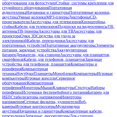
оборудования для фотостудии
Стойки, системы крепления для
студийного оборудования
Портативная
аудиотехника
Наушники и гарнитуры
Портативные колонки,
акустика
Умные колонки
MP3-плееры
Диктофоны
CD-
проигрыватели
Аксессуары для телевизоров
Кронштейны,
стойки
Кабели для телевизоров
Подписки на видеосервисы
ТВ-
антенны
ТВ-тюнеры
Аксессуары для ТВ
Аксессуары для
проектора
Очки 3D
Средства для ухода за
электроникой
Кабели, переходники
Аксессуары для
портативных устройств
Портативные аккумуляторы
Элементы
питания, зарядные устройства
Аккумуляторные
батареи
Держатели, док-станции
Аксессуары для планшетов,
смартфонов
Кабели для телефонов, планшетов
Зарядные
устройства для телефонов, планшетов
Компьютеры и
периферия
Компьютерная
техника
Ноутбуки
Планшеты
Моноблоки
Компьютеры
Игровые
компьютеры
Игровые консоли
Серверное
оборудование
Компьютерная
периферия
Мониторы
Мыши
Клавиатуры
Стилусы
Наборы
периферии
Источники бесперебойного питания
Батареи для
ИБП
Стабилизаторы напряжения
Инверторы
напряжения
Сетевые фильтры, удлинители
Веб-
камеры
Игровые контроллеры
Мультимедиа
акустика
Наушники и гарнитуры
Компьютерные кабели,
переходники
Зарядные, аккумуляторы
Док-станции,