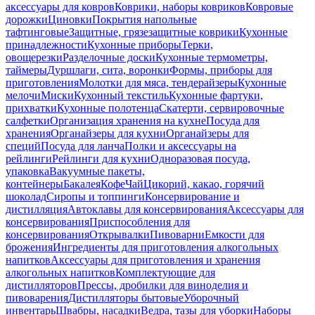
аксессуары для ковров
Коврики, наборы ковриков
Ковровые
дорожки
Циновки
Покрытия напольные
тафтинговые
Защитные, грязезащитные коврики
Кухонные
принадлежности
Кухонные приборы
Терки,
овощерезки
Разделочные доски
Кухонные термометры,
таймеры
Дуршлаги, сита, воронки
Формы, приборы для
приготовления
Молотки для мяса, тендерайзеры
Кухонные
мелочи
Миски
Кухонный текстиль
Кухонные фартуки,
прихватки
Кухонные полотенца
Скатерти, сервировочные
салфетки
Организация хранения на кухне
Посуда для
хранения
Органайзеры для кухни
Органайзеры для
специй
Посуда для ланча
Полки и аксессуары на
рейлинги
Рейлинги для кухни
Одноразовая посуда,
упаковка
Вакуумные пакеты,
контейнеры
Бакалея
Кофе
Чай
Цикорий, какао, горячий
шоколад
Сиропы и топпинги
Консервирование и
дистилляция
Автоклавы для консервирования
Аксессуары для
консервирования
Приспособления для
консервирования
Открывалки
Пивоварни
Емкости для
брожения
Ингредиенты для приготовления алкогольных
напитков
Аксессуары для приготовления и хранения
алкогольных напитков
Комплектующие для
дистилляторов
Прессы, дробилки для виноделия и
пивоварения
Дистилляторы бытовые
Уборочный
инвентарь
Швабры, насадки
Ведра, тазы для уборки
Наборы