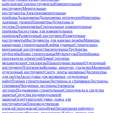
кабелерезы
Специнструменты
Измерительный
инструмент
Мерительные
инструменты
Электроизмерительные
приборы
Дальномеры
Дальномеры оптические
Нивелиры,
лазерные уровни
Пирометры
Детекторы и
тестеры
Толщиномеры
Специальные измерительные
приборы
Аксессуары для измерительных
приборов
Разметочный инструмент
Разметочные
инструменты
Инструменты для нарезки резьбы
Маркеры,
карандаши строительные
Клейма ударные
Строительно-
монтажный инструмент
Заклепочники
Труборезы,
трубогибы
Ножи строительные
Мультитулы
Пробойники,
просекатели отверстий
Ломы
Степлеры
механические
Стеклорезы
Прикаточные валики
Отделочный
инструмент
Плиткорезы
Кельмы, шпатели, гладилки
Малярный,
отделочный инструмент
Скотч, ленты малярные
Диспенсеры
для скотча
Аксессуары для малярных, отделочных
работ
Пленки строительные
Лестницы и стремянки
Лестницы,
стремянки
Чердачные лестницы
Элементы
лестниц
Подъемники строительные
Спецодежда и средства
защиты
Средства индивидуальной
защиты
Огнетушители
Сумки, пояса для
инструментов
Производственная
одежда
Спецодежда
Спецобувь
Организация рабочего
пространства
Фонари, прожекторы
Кейсы, ящики для