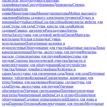
пылесосы, воздуходувки
Аэраторы,
скарификаторы
Снегоуборщики
Дровоколы
Сеялки,
разбрасыватели
семян
Минитракторы
Миникультиваторы
Мойки высокого
давления
Наборы садового электроинструмента
Отдых и
пикник
Батуты
Бассейны
Спа-бассейны
Комплекты мебели для
сада
Столы для сада
Стулья, кресла для сада
Качели
садовые
Гамаки, шезлонги
Раскладушки
Зонты,
тенты
Аксессуары для садовой мебели
Грили
Мангалы,
коптильни
Детская площадка
Сумки-
холодильники
Портативные колонки и
аудиосистемы
Оборудование для участка
Бытовые насосы
Люки
канализационные
Пруды, аксессуары для прудов
Фильтры,
насосы, стерилизаторы для прудов
Компрессоры для
прудов
Станции биологической очистки
Запчасти и
комплектующие для оборудования
Благоустройство
участка
Дачные дома
Беседки
Бани
Хозблоки и
сараи
Аксессуары для озеленения сада
Декор для сада
Почтовые
ящики, таблички
Козырьки
Скворечники, кормушки для
птиц
Домики для насекомых
Фонтаны, скульптуры для
сада
Пруды, аксессуары для прудов
Уличные
обогреватели
Уличные светильники
Противогололедные
реагенты
Декоративный щебень
Сад и огород
Поливочное
оборудование
Садовые опрыскиватели
Шланги для дома и
сада
Парники
Теплицы
Комплектующие для теплиц
Модульные