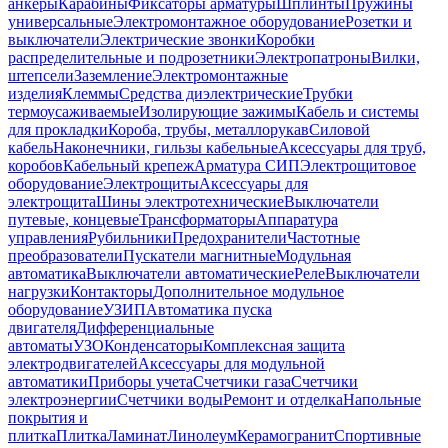
анкеры
Карабины
Фиксаторы арматуры
Шплинты
Пружины
универсальные
Электромонтажное оборудование
Розетки и
выключатели
Электрические звонки
Коробки
распределительные и подрозетники
Электропатроны
Вилки,
штепсели
Заземление
Электромонтажные
изделия
Клеммы
Средства диэлектрические
Трубки
термоусаживаемые
Изолирующие зажимы
Кабель и системы
для прокладки
Короба, трубы, металлорукав
Силовой
кабель
Наконечники, гильзы кабельные
Аксессуары для труб,
коробов
Кабельный крепеж
Арматура СИП
Электрощитовое
оборудование
Электрощиты
Аксессуары для
электрощита
Шины электротехнические
Выключатели
путевые, концевые
Трансформаторы
Аппаратура
управления
Рубильники
Предохранители
Частотные
преобразователи
Пускатели магнитные
Модульная
автоматика
Выключатели автоматические
Реле
Выключатели
нагрузки
Контакторы
Дополнительное модульное
оборудование
УЗИП
Автоматика пуска
двигателя
Дифференциальные
автоматы
УЗО
Конденсаторы
Комплексная защита
электродвигателей
Аксессуары для модульной
автоматики
Приборы учета
Счетчики газа
Счетчики
электроэнергии
Счетчики воды
Ремонт и отделка
Напольные
покрытия и
плитка
Плитка
Ламинат
Линолеум
Керамогранит
Спортивные