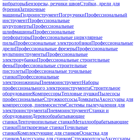
вибраторы
Бензорезы, резчики швов
Стойки, дрели для
бурения
Затирочные
машины
Гидроинструмент
Погрузчики
Профессиональный
инструмент
Профессиональные
шуруповерты
Профессиональные
шлифмашины
Профессиональные
перфораторы
Профессиональные циркулярные
пилы
Профессиональные электролобзики
Профессиональные
дрели
Профессиональные фрезеры
Профессиональные
мультиинструменты
Профессиональные
электрорубанки
Профессиональные строительные
фены
Профессиональные строительные
пистолеты
Профессиональные точильные
станки
Профессиональные
электроножницы
Пневмоинструмент
Наборы
профессионального электроинструмента
Строительное
оборудование
Компрессоры
Тепловые пушки
Пылесосы
профессиональные
Стружкоотсосы
Домкраты
Аксессуары для
компрессоров, пневмосистем
Системы пылеудаления для
электроинструмента
Пневмоинструмент
Станки и
оборудование
Деревообрабатывающие
станки
Ленточнопильные станки
Металлообрабатывающие
станки
Плиткорезные станки
Точильные
станки
Комплектующие для станков
Оснастка для
станков
Аксессуары для станков
Стружкоотсосы
Аксессуары