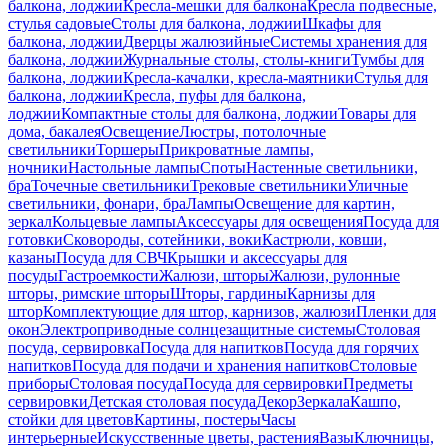
балкона, лоджии
Кресла-мешки для балкона
Кресла подвесные,
стулья садовые
Столы для балкона, лоджии
Шкафы для
балкона, лоджии
Дверцы жалюзийные
Системы хранения для
балкона, лоджии
Журнальные столы, столы-книги
Тумбы для
балкона, лоджии
Кресла-качалки, кресла-маятники
Стулья для
балкона, лоджии
Кресла, пуфы для балкона,
лоджии
Компактные столы для балкона, лоджии
Товары для
дома, бакалея
Освещение
Люстры, потолочные
светильники
Торшеры
Прикроватные лампы,
ночники
Настольные лампы
Споты
Настенные светильники,
бра
Точечные светильники
Трековые светильники
Уличные
светильники, фонари, бра
Лампы
Освещение для картин,
зеркал
Кольцевые лампы
Аксессуары для освещения
Посуда для
готовки
Сковороды, сотейники, воки
Кастрюли, ковши,
казаны
Посуда для СВЧ
Крышки и аксессуары для
посуды
Гастроемкости
Жалюзи, шторы
Жалюзи, рулонные
шторы, римские шторы
Шторы, гардины
Карнизы для
штор
Комплектующие для штор, карнизов, жалюзи
Пленки для
окон
Электроприводные солнцезащитные системы
Столовая
посуда, сервировка
Посуда для напитков
Посуда для горячих
напитков
Посуда для подачи и хранения напитков
Столовые
приборы
Столовая посуда
Посуда для сервировки
Предметы
сервировки
Детская столовая посуда
Декор
Зеркала
Кашпо,
стойки для цветов
Картины, постеры
Часы
интерьерные
Искусственные цветы, растения
Вазы
Ключницы,