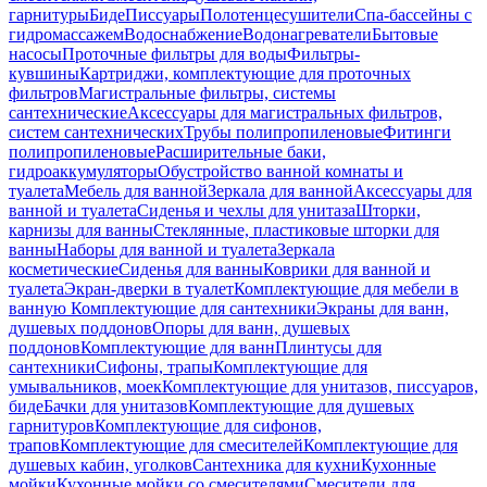
гарнитуры
Биде
Писсуары
Полотенцесушители
Спа-бассейны с
гидромассажем
Водоснабжение
Водонагреватели
Бытовые
насосы
Проточные фильтры для воды
Фильтры-
кувшины
Картриджи, комплектующие для проточных
фильтров
Магистральные фильтры, системы
сантехнические
Аксессуары для магистральных фильтров,
систем сантехнических
Трубы полипропиленовые
Фитинги
полипропиленовые
Расширительные баки,
гидроаккумуляторы
Обустройство ванной комнаты и
туалета
Мебель для ванной
Зеркала для ванной
Аксессуары для
ванной и туалета
Сиденья и чехлы для унитаза
Шторки,
карнизы для ванны
Стеклянные, пластиковые шторки для
ванны
Наборы для ванной и туалета
Зеркала
косметические
Сиденья для ванны
Коврики для ванной и
туалета
Экран-дверки в туалет
Комплектующие для мебели в
ванную
Комплектующие для сантехники
Экраны для ванн,
душевых поддонов
Опоры для ванн, душевых
поддонов
Комплектующие для ванн
Плинтусы для
сантехники
Сифоны, трапы
Комплектующие для
умывальников, моек
Комплектующие для унитазов, писсуаров,
биде
Бачки для унитазов
Комплектующие для душевых
гарнитуров
Комплектующие для сифонов,
трапов
Комплектующие для смесителей
Комплектующие для
душевых кабин, уголков
Сантехника для кухни
Кухонные
мойки
Кухонные мойки со смесителями
Смесители для