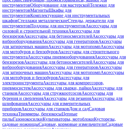
инструментов
Оборудование для мастерской
Тележки для
инструментов
Магниты
Шкафы для
инструментов
Комплектующие для инструментальных
шкафов
Стеллажи металлические
Стенды, держатели для
инструментов
Поддоны для инструментов
Аксессуары для
силовой и строительной техники
Аксессуары для
бензорезов
Аксессуары для бетоносмесителей
Аксессуары для
виброоборудования
Аксессуары для генераторов
Аксессуары
для затирочных машин
Аксессуары для мотопомп
Аксессуары
для мотобуров и бензобуров
Аксессуары для строительного
инструмента
Аксессуары пневмооборудования
Аксессуары для
бензорезов
Аксессуары для бетоносмесителей
Аксессуары для
виброоборудования
Аксессуары для генераторов
Аксессуары
для затирочных машин
Аксессуары для мотопомп
Аксессуары
для мотобуров и бензобуров
Аксессуары для
электроинструмента
Аксессуары для компрессоров,
пневмосистем
Аксессуары для сварки, пайки
Аксессуары для
станков
Аксессуары для стружкоотсосов
Аксессуары для
бурения и сверления
Аксессуары для резания
Аксессуары для
шлифования
Аксессуары для измерительных
приборов
Аксессуары для станков
Дом и сад
Садовая
техника
Триммеры, бензокосы
Цепные
пилы
Газонокосилки
Культиваторы, мотоблоки
Кусторезы,
садовые ножницы
Садовые, кормовые измельчители
Садовые