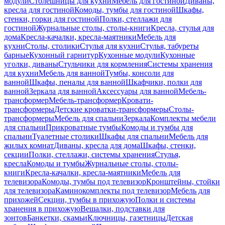
модули
Столешницы для кухни
Мебель для гостиной
Диваны,
кресла для гостиной
Комоды, тумбы для гостиной
Шкафы,
стенки, горки для гостиной
Полки, стеллажи для
гостиной
Журнальные столы, столы-книги
Кресла, стулья для
дома
Кресла-качалки, кресла-маятники
Мебель для
кухни
Столы, столики
Стулья для кухни
Стулья, табуреты
барные
Кухонный гарнитур
Кухонные модули
Кухонные
уголки, диваны
Стульчики для кормления
Системы хранения
для кухни
Мебель для ванной
Тумбы, консоли для
ванной
Шкафы, пеналы для ванной
Шкафчики, полки для
ванной
Зеркала для ванной
Аксессуары для ванной
Мебель-
трансформер
Мебель-трансформер
Кровати-
трансформеры
Детские кроватки-трансформеры
Столы-
трансформеры
Мебель для спальни
Зеркала
Комплекты мебели
для спальни
Прикроватные тумбы
Комоды и тумбы для
спальни
Туалетные столики
Шкафы для спальни
Мебель для
жилых комнат
Диваны, кресла для дома
Шкафы, стенки,
секции
Полки, стеллажи, системы хранения
Стулья,
кресла
Комоды и тумбы
Журнальные столы, столы-
книги
Кресла-качалки, кресла-маятники
Мебель для
телевизора
Комоды, тумбы под телевизор
Кронштейны, стойки
для телевизора
Каминокомплекты под телевизор
Мебель для
прихожей
Секции, тумбы в прихожую
Полки и системы
хранения в прихожую
Вешалки, подставки для
зонтов
Банкетки, скамьи
Ключницы, газетницы
Детская