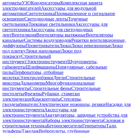
автоматы
УЗО
Конденсаторы
Комплексная защита
электродвигателей
Аксессуары для модульной
автоматики
Светотехника
Промышленное и сигнальное
освещение
Светодиодные ленты
Точечные
светильники
Трековые светильники
Аксессуары для
светотехники
Аксессуары для светодиодных
лент
Вентиляция
Вентиляторы вытяжные
Вентиляторы
канальные
Системы воздуховодов
Решетки вентиляционные,
диффузоры
Проветриватели
Люки
Люки ревизионные
Люки
под плитку
Люки напольные
Люки под
покраску
Строительный
инструмент
Электроинструмент
Шуруповерты,
гайковерты
Шлифмашины
Циркулярные, сабельные
пилы
Перфораторы, отбойные
молотки
Электролобзики
Дрели
Строительные
миксеры
Дальномеры
Многофункциональные
инструменты
Строительные фены
Строительные
пистолеты
Фрезеры
Рубанки, стамески
электрические
Краскопульты
Степлеры,
гвоздезабиватели
Электрические ножницы, резаки
Насадки для
электроинструмента
Аксессуары для
электроинструмента
Аккумуляторы, зарядные устройства для
электроинструмента
Наборы электроинструмента
Силовая и
строительная техника
Бетоносмесители
Генераторы
Тали,
тельферы
Такелаж
Виброплиты, глубинные