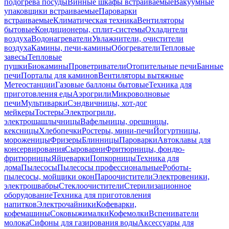
подогрева посуды
Винные шкафы встраиваемые
Вакуумные
упаковщики встраиваемые
Пароварки
встраиваемые
Климатическая техника
Вентиляторы
бытовые
Кондиционеры, сплит-системы
Охладители
воздуха
Водонагреватели
Увлажнители, очистители
воздуха
Камины, печи-камины
Обогреватели
Тепловые
завесы
Тепловые
пушки
Биокамины
Проветриватели
Отопительные печи
Банные
печи
Порталы для каминов
Вентиляторы вытяжные
Метеостанции
Газовые баллоны бытовые
Техника для
приготовления еды
Аэрогрили
Микроволновые
печи
Мультиварки
Сэндвичницы, хот-дог
мейкеры
Тостеры
Электрогрили,
электрошашлычницы
Вафельницы, орешницы,
кексницы
Хлебопечки
Ростеры, мини-печи
Йогуртницы,
мороженицы
Фризеры
Блинницы
Пароварки
Автоклавы для
консервирования
Сыроварни
Фритюрницы, фондю-
фритюрницы
Яйцеварки
Попкорницы
Техника для
дома
Пылесосы
Пылесосы профессиональные
Роботы-
пылесосы, мойщики окон
Пароочистители
Электровеники,
электрошвабры
Стеклоочистители
Стерилизационное
оборудование
Техника для приготовления
напитков
Электрочайники
Кофеварки,
кофемашины
Соковыжималки
Кофемолки
Вспениватели
молока
Сифоны для газирования воды
Аксессуары для