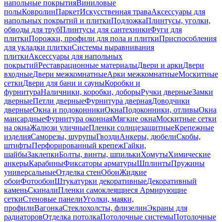
напольные покрытия
Виниловые
полы
Ковролин
Паркет
Искусственная трава
Аксессуары для
напольных покрытий и плитки
Подложка
Плинтусы, уголки,
обводы для труб
Плинтусы для сантехники
Фуги для
плитки
Порожки, профили для пола и плитки
Приспособления
для укладки плитки
Системы выравнивания
плитки
Аксессуары для напольных
покрытий
Реставрационные материалы
Двери и арки
Двери
входные
Двери межкомнатные
Арки межкомнатные
Москитные
сетки
Двери для бани и сауны
Коробки и
фурнитура
Наличники, коробки, доборы
Ручки дверные
Замки
дверные
Петли дверные
Фурнитура дверная
Доводчики
дверные
Окна и подоконники
Окна
Подоконники, отливы
Окна
мансардные
Фурнитура оконная
Мягкие окна
Москитные сетки
на окна
Жалюзи уличные
Пленки солнцезащитные
Крепежные
изделия
Саморезы, шурупы
Гвозди
Анкеры, дюбели
Скобы,
штифты
Перфорированный крепеж
Гайки,
шайбы
Заклепки
Болты, винты, шпильки
Хомуты
Химические
анкеры
Карабины
Фиксаторы арматуры
Шплинты
Пружины
универсальные
Отделка стен
Обои
Жидкие
обои
Фотообои
Штукатурки декоративные
Декоративный
камень
Скинали
Пленки самоклеящиеся
Армирующие
сетки
Стеновые панели
Уголки, маяки,
профили
Вагонка
Стеклохолсты, флизелин
Экраны для
радиаторов
Отделка потолка
Потолочные системы
Потолочные