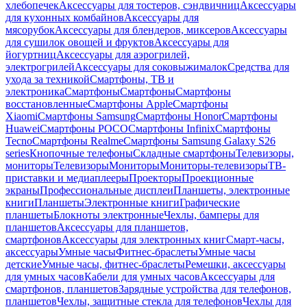
хлебопечек
Аксессуары для тостеров, сэндвичниц
Аксессуары
для кухонных комбайнов
Аксессуары для
мясорубок
Аксессуары для блендеров, миксеров
Аксессуары
для сушилок овощей и фруктов
Аксессуары для
йогуртниц
Аксессуары для аэрогрилей,
электрогрилей
Аксессуары для соковыжималок
Средства для
ухода за техникой
Смартфоны, ТВ и
электроника
Смартфоны
Смартфоны
Смартфоны
восстановленные
Смартфоны Apple
Смартфоны
Xiaomi
Смартфоны Samsung
Смартфоны Honor
Смартфоны
Huawei
Смартфоны POCO
Смартфоны Infinix
Смартфоны
Tecno
Смартфоны Realme
Смартфоны Samsung Galaxy S26
series
Кнопочные телефоны
Складные смартфоны
Телевизоры,
мониторы
Телевизоры
Мониторы
Мониторы-телевизоры
ТВ-
приставки и медиаплееры
Проекторы
Проекционные
экраны
Профессиональные дисплеи
Планшеты, электронные
книги
Планшеты
Электронные книги
Графические
планшеты
Блокноты электронные
Чехлы, бамперы для
планшетов
Аксессуары для планшетов,
смартфонов
Аксессуары для электронных книг
Смарт-часы,
аксессуары
Умные часы
Фитнес-браслеты
Умные часы
детские
Умные часы, фитнес-браслеты
Ремешки, аксессуары
для умных часов
Кабели для умных часов
Аксессуары для
смартфонов, планшетов
Зарядные устройства для телефонов,
планшетов
Чехлы, защитные стекла для телефонов
Чехлы для