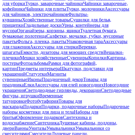
для уборки
Турки, заварочные чайники
Чайники заварочные,
кофейники
Чайники для плиты
Турки, молочники
Аксессуары
для чайников, электрочайников
Фильтры-
кувшины
Хозяйственные товары
Сушилки для белья,
прищепки
Гладильные доски
Урны, контейнеры для
мусора
Органайзеры, корзины, ящики
Туалетная бумага,
бумажные полотенца
Салфетки, мочалки, губки, мусорные
пакеты
Фольга, пленка, пакеты
Упаковочная тара
Аксессуары
для глажения
Аксессуары для стирки
Веревки,
шпагаты
Емкости, дозаторы для моющих средств
Вешалки-
плечики
Мешки хозяйственные
Сувениры
Копилки
Картины,
постеры
Фотоальбомы
Рамки для фотографий,
картин
Предметы интерьера
Шкатулки, подставки для
украшений
Статуэтки
Магниты
сувенирные
Иконы
Праздничный декор
Товары для
праздника
Елки
Аксессуары для елей новогодних
Новогодние
украшения
Светодиодные гирлянды, декорации
Светодиодные
фигуры, игрушки
Временные
татуировки
Фотобутафория
Товары для
маскарада
Подарки
Подарки, подарочные наборы
Подарочные
наборы косметики для лица и тела
Наборы для
бритья
Оформление подарков
Сантехника и
водоснабжение
Сантехника
Душевые кабины, поддоны,
двери
Ванны
Унитазы
Умывальники
Умывальники со
смесителями
Смесители
Душевые панели,