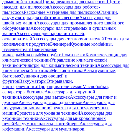
домашней техники
Принадлежности для пылесосов
Щетки,
насадки для пылесосов
Аксессуары для роботов-
пылесосов
Расходные материалы для пылесосов
Станции,
аккумуляторы для роботов-пылесосов
Аксессуары для
швейных машин
Аксессуары для промышленного швейного
оборудования
Аксессуары для стиральных и сушильных
машин
Аксессуары для пароочистителей,
отпаривателей
Аксессуары для стеклоочистителей
Техника для
измельчения продуктов
Блендеры
Кухонные комбайны,
измельчители
Планетарные
миксеры
Миксеры
Мясорубки
Ломтерезки
Комплектующие для
климатической техники
Управление климатической
техникой
Фильтры для климатической техники
Аксессуары для
климатической техники
Мелкая техника
Весы кухонные,
бытовые
Сушилки для овощей и
фруктов
Вакууматоры
Открывалки,
картофелечистки
Проращиватели семян
Маслобойки,
сепараторы бытовые
Аксессуары для крупной
техники
Аксессуары для вытяжек
Аксессуары для плит и
духовок
Аксессуары для холодильников
Аксессуары для
посудомоечных машин
Средства для посудомоечных
машин
Средства для ухода за техникой
Аксессуары для
кухонной техники
Аксессуары для микроволновых
печей
Вакуумные пакеты, контейнеры
Аксессуары для
кофемашин
Аксессуары для мультиварок,