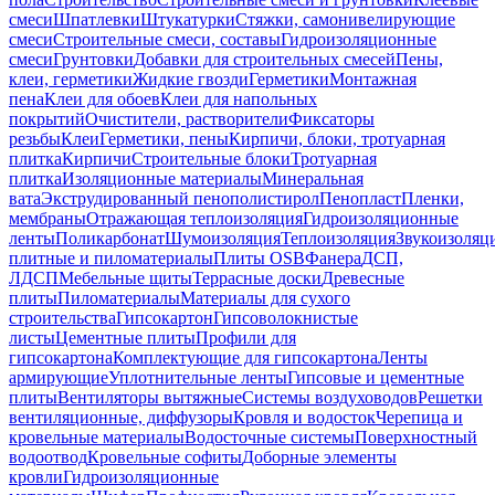
смеси
Шпатлевки
Штукатурки
Стяжки, самонивелирующие
смеси
Строительные смеси, составы
Гидроизоляционные
смеси
Грунтовки
Добавки для строительных смесей
Пены,
клеи, герметики
Жидкие гвозди
Герметики
Монтажная
пена
Клеи для обоев
Клеи для напольных
покрытий
Очистители, растворители
Фиксаторы
резьбы
Клеи
Герметики, пены
Кирпичи, блоки, тротуарная
плитка
Кирпичи
Строительные блоки
Тротуарная
плитка
Изоляционные материалы
Минеральная
вата
Экструдированный пенополистирол
Пенопласт
Пленки,
мембраны
Отражающая теплоизоляция
Гидроизоляционные
ленты
Поликарбонат
Шумоизоляция
Теплоизоляция
Звукоизоляц
плитные и пиломатериалы
Плиты OSB
Фанера
ДСП,
ЛДСП
Мебельные щиты
Террасные доски
Древесные
плиты
Пиломатериалы
Материалы для сухого
строительства
Гипсокартон
Гипсоволокнистые
листы
Цементные плиты
Профили для
гипсокартона
Комплектующие для гипсокартона
Ленты
армирующие
Уплотнительные ленты
Гипсовые и цементные
плиты
Вентиляторы вытяжные
Системы воздуховодов
Решетки
вентиляционные, диффузоры
Кровля и водосток
Черепица и
кровельные материалы
Водосточные системы
Поверхностный
водоотвод
Кровельные софиты
Доборные элементы
кровли
Гидроизоляционные