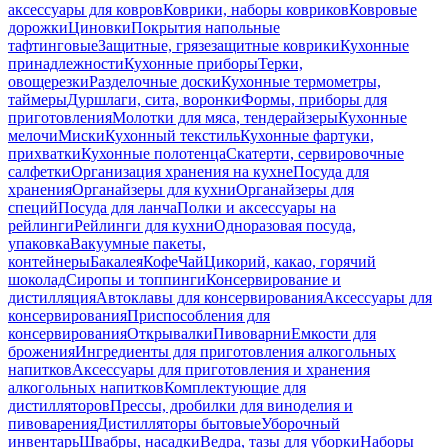
аксессуары для ковров
Коврики, наборы ковриков
Ковровые
дорожки
Циновки
Покрытия напольные
тафтинговые
Защитные, грязезащитные коврики
Кухонные
принадлежности
Кухонные приборы
Терки,
овощерезки
Разделочные доски
Кухонные термометры,
таймеры
Дуршлаги, сита, воронки
Формы, приборы для
приготовления
Молотки для мяса, тендерайзеры
Кухонные
мелочи
Миски
Кухонный текстиль
Кухонные фартуки,
прихватки
Кухонные полотенца
Скатерти, сервировочные
салфетки
Организация хранения на кухне
Посуда для
хранения
Органайзеры для кухни
Органайзеры для
специй
Посуда для ланча
Полки и аксессуары на
рейлинги
Рейлинги для кухни
Одноразовая посуда,
упаковка
Вакуумные пакеты,
контейнеры
Бакалея
Кофе
Чай
Цикорий, какао, горячий
шоколад
Сиропы и топпинги
Консервирование и
дистилляция
Автоклавы для консервирования
Аксессуары для
консервирования
Приспособления для
консервирования
Открывалки
Пивоварни
Емкости для
брожения
Ингредиенты для приготовления алкогольных
напитков
Аксессуары для приготовления и хранения
алкогольных напитков
Комплектующие для
дистилляторов
Прессы, дробилки для виноделия и
пивоварения
Дистилляторы бытовые
Уборочный
инвентарь
Швабры, насадки
Ведра, тазы для уборки
Наборы