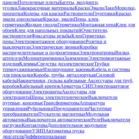
панели
Потолочные плиты
Багеты, молдинги,
уголки
Лакокрасочные материалы
Краски
Эмали
Лаки
Морилки,
пропитки
Колеры для краски
Растворители
Грунтовки
Краски,
эмали аэрозольные
Краски, эмали
Пены, клеи,
герметики
Жидкие гвозди
Герметики
Монтажная пена
Клеи для
обоев
Клеи для напольных покрытий
Очистители,
растворители
Фиксаторы резьбы
Клеи
Герметики,
пены
Электромонтажное оборудование
Розетки и
выключатели
Электрические звонки
Коробки
распределительные и подрозетники
Электропатроны
Вилки,
штепсели
Молниеприемники
Заземление
Электромонтажные
изделия
Клеммы
Средства диэлектрические
Трубки
термоусаживаемые
Изолирующие зажимы
Кабель и системы
для прокладки
Короба, трубы, металлорукав
Силовой
кабель
Наконечники, гильзы кабельные
Аксессуары для труб,
коробов
Кабельный крепеж
Арматура СИП
Электрощитовое
оборудование
Электрощиты
Аксессуары для
электрощита
Шины электротехнические
Выключатели
путевые, концевые
Трансформаторы
Аппаратура
управления
Рубильники
Предохранители
Частотные
преобразователи
Пускатели магнитные
Модульная
автоматика
Выключатели автоматические
Реле
Выключатели
нагрузки
Контакторы
Дополнительное модульное
оборудование
УЗИП
Автоматика пуска
двигателя
Дифференциальные