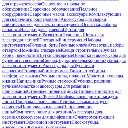
для стружкоотсосов
Сварочное и паяльное
оборудование
Сварочное оборудование
Паяльное
оборудование
Сварочные маски, аксессуары
Комплектующие
для сварочного оборудования
Аксессуары для сварки,
пайки
Оснастка для электроинструмента
Оснастка, наборы
оснастки
Насадки для граверов
Щетки для
электроинструмента
Развертки
Пуансоны
Щетки для
электродвигателей
Слесарный инструмент
Наборы
инструментов
Головки, биты
Гаечные ключи
Отвертки, наборы
отверток
Ножницы слесарные
Клещи строительные
Зубила,
керны, выколотки
Щетки слесарные
Оснастка и аксессуары для
бурения и сверления
Сверла, буры, зенкеры
Коронки
Зубила для
электроинструмента
Аксессуары для бурения и
сверления
Столярный инструмент
Тиски, струбцины,
гейферные зажимы
Ручные пилы, ножовки
Молотки, кувалды,
киянки
Напильники
Ручные стамески
Рубанки, рашпили
ручные
Оснастка и аксессуары для резания и
шлифования
Отрезные, пильные диски
Пильные полотна для
электроинструмента
Фрезы
Шлифовальные диски, насадки,
листы
Шлифовальные чашки
Точильные камни, круги,
сегменты
Полировальные валы
Направляющие
шины
Комплектующие для резания
Аксессуары для
резания
Аксессуары для шлифования
Электромонтажный
инструмент
Обжимной инструмент
Плоскогубцы,
круглогубцы
Кусачки, болторезы,