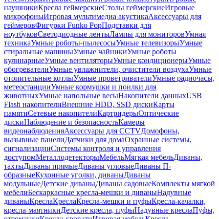
наушники
Кресла геймерские
Столы геймерские
Игровые
микрофоны
Игровая мультимедиа акустика
Аксессуары для
геймеров
Фигурки Funko Pop
Подставки для
ноутбуков
Светодиодные ленты
Лампы для мониторов
Умная
техника
Умные роботы-пылесосы
Умные телевизоры
Умные
стиральные машины
Умные чайники
Умные роботы
кулинарные
Умные вентиляторы
Умные кондиционеры
Умные
обогреватели
Умные увлажнители, очистители воздуха
Умные
отопительные котлы
Умные проветриватели
Умные радиочасы,
метеостанции
Умные кормушки и поилки для
животных
Умные напольные весы
Накопители данных
USB
Flash накопители
Внешние HDD, SSD диски
Карты
памяти
Сетевые накопители
Картридеры
Оптические
диски
Наблюдение и безопасность
Камеры
видеонаблюдения
Аксессуары для CCTV
Домофоны,
вызывные панели
Датчики для дома
Охранные системы,
сигнализации
Системы контроля и управления
доступом
Металлодетекторы
Мебель
Мягкая мебель
Диваны,
тахты
Диваны прямые
Диваны угловые
Диваны П-
образные
Кухонные уголки, диваны
Диваны
модульные
Детские диваны
Диваны садовые
Комплекты мягкой
мебели
Бескаркасные кресла-мешки и диваны
Надувные
диваны
Кресла
Кресла
Кресла-мешки и пуфы
Кресла-качалки,
кресла-маятники
Детские кресла, пуфы
Надувные кресла
Пуфы,
оттоманки
Кресла-кровати
Игровая мебель
Кресла