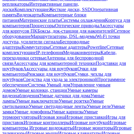
репликаторы
Интерактивные панели,
доски
Комплектующие
Жесткие диски, SSD
Оперативная
память
Видеокарты
Компьютерные блоки
питания
Материнские платы
Системы охлаждения
Корпуса для
компьютеров
Процессоры
Оптические приводы
Аксессуары
для корпусов ПК
Боксы, док-станции для накопителей
Сетевое
оборудование
Маршрутизаторы, DSL-модемы
Wi-Fi точки
доступа, усилители сигнала
Беспроводные
адаптеры
Коммутаторы
Сетевые адаптеры
Powerline
Сетевые
комплектующие
IP-телефония
Медиаконвертеры
Кабели,
переходники сетевые
Антенны для беспроводной
связи
Аксессуары для компьютерной техники
Подставки для
ноутбуков
Аксессуары для ноутбуков
Очки для
компьютера
Рюкзаки для ноутбуков
Сумки, чехлы для
ноутбуков
Средства для ухода за электроникой
Программное
обеспечение
Система Умный дом
Управление умным
домом
Умные колонки, станции
Умные камеры
видеонаблюдения
Умные датчики для дома
Умные
лампы
Умные выключатели
Умные розетки
Умные
светильники
Умные светодиодные ленты
Умные реле
Умные
замки
Умные домофоны
Умные карнизы
Умные
терморегуляторы
Игровая зона
Игровые приставки
Игры для
приставок
Игровые контроллеры
Игровые ноутбуки
Игровые
компьютеры
Игровые видеокарты
Игровые мониторы
Игровые
телевизоры
Игровые мыши
Игровые клавиатуры
Игровые