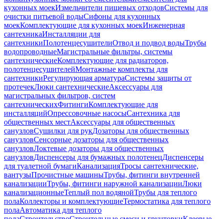
кухонных моек
Измельчители пищевых отходов
Системы для
очистки питьевой воды
Сифоны для кухонных
моек
Комплектующие для кухонных моек
Инженерная
сантехника
Инсталляции для
сантехники
Полотенцесушители
Отвод и подвод воды
Трубы
водопроводные
Магистральные фильтры, системы
сантехнические
Комплектующие для радиаторов,
полотенцесушителей
Монтажные комплекты для
сантехники
Регулирующая арматура
Системы защиты от
протечек
Люки сантехнические
Аксессуары для
магистральных фильтров, систем
сантехнических
Фитинги
Комплектующие для
инсталляций
Опрессовочные насосы
Сантехника для
общественных мест
Аксессуары для общественных
санузлов
Сушилки для рук
Дозаторы для общественных
санузлов
Сенсорные дозаторы для общественных
санузлов
Локтевые дозаторы для общественных
санузлов
Диспенсеры для бумажных полотенец
Диспенсеры
для туалетной бумаги
Канализация
Тросы сантехнические,
вантузы
Прочистные машины
Трубы, фитинги внутренней
канализации
Трубы, фитинги наружной канализации
Люки
канализационные
Теплый пол водяной
Трубы для теплого
пола
Коллекторы и комплектующие
Термостатика для теплого
пола
Автоматика для теплого
пола
Строительство
Строительные смеси и грунтовки
Клеевые