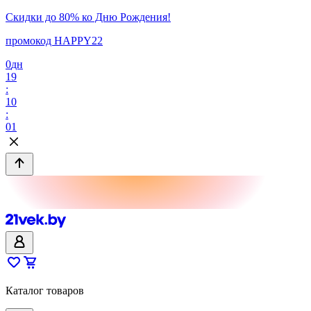
Скидки до 80% ко Дню Рождения!
промокод HAPPY22
0
дн
19
:
10
:
01
Каталог товаров