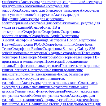
хлебопечек
Аксессуары для тостеров, сэндвичниц
Аксессуары
для кухонных комбайнов
Аксессуары для
мясорубок
Аксессуары для блендеров, миксеров
Аксессуары
для сушилок овощей и фруктов
Аксессуары для
йогуртниц
Аксессуары для аэрогрилей,
электрогрилей
Аксессуары для соковыжималок
Средства для
ухода за техникой
Смартфоны, ТВ и
электроника
Смартфоны
Смартфоны
Смартфоны
восстановленные
Смартфоны Apple
Смартфоны
Xiaomi
Смартфоны Samsung
Смартфоны Honor
Смартфоны
Huawei
Смартфоны POCO
Смартфоны Infinix
Смартфоны
Tecno
Смартфоны Realme
Смартфоны Samsung Galaxy S26
series
Кнопочные телефоны
Складные смартфоны
Телевизоры,
мониторы
Телевизоры
Мониторы
Мониторы-телевизоры
ТВ-
приставки и медиаплееры
Проекторы
Проекционные
экраны
Профессиональные дисплеи
Планшеты, электронные
книги
Планшеты
Электронные книги
Графические
планшеты
Блокноты электронные
Чехлы, бамперы для
планшетов
Аксессуары для планшетов,
смартфонов
Аксессуары для электронных книг
Смарт-часы,
аксессуары
Умные часы
Фитнес-браслеты
Умные часы
детские
Умные часы, фитнес-браслеты
Ремешки, аксессуары
для умных часов
Кабели для умных часов
Аксессуары для
смартфонов, планшетов
Зарядные устройства для телефонов,
планшетов
Чехлы, защитные стекла для телефонов
Чехлы для