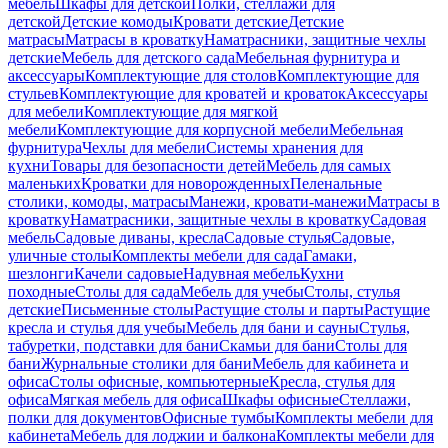
мебель
Шкафы для детской
Полки, стеллажи для
детской
Детские комоды
Кровати детские
Детские
матрасы
Матрасы в кроватку
Наматрасники, защитные чехлы
детские
Мебель для детского сада
Мебельная фурнитура и
аксессуары
Комплектующие для столов
Комплектующие для
стульев
Комплектующие для кроватей и кроваток
Аксессуары
для мебели
Комплектующие для мягкой
мебели
Комплектующие для корпусной мебели
Мебельная
фурнитура
Чехлы для мебели
Системы хранения для
кухни
Товары для безопасности детей
Мебель для самых
маленьких
Кроватки для новорожденных
Пеленальные
столики, комоды, матрасы
Манежи, кровати-манежи
Матрасы в
кроватку
Наматрасники, защитные чехлы в кроватку
Садовая
мебель
Садовые диваны, кресла
Садовые стулья
Садовые,
уличные столы
Комплекты мебели для сада
Гамаки,
шезлонги
Качели садовые
Надувная мебель
Кухни
походные
Столы для сада
Мебель для учебы
Столы, стулья
детские
Письменные столы
Растущие столы и парты
Растущие
кресла и стулья для учебы
Мебель для бани и сауны
Стулья,
табуретки, подставки для бани
Скамьи для бани
Столы для
бани
Журнальные столики для бани
Мебель для кабинета и
офиса
Столы офисные, компьютерные
Кресла, стулья для
офиса
Мягкая мебель для офиса
Шкафы офисные
Стеллажи,
полки для документов
Офисные тумбы
Комплекты мебели для
кабинета
Мебель для лоджии и балкона
Комплекты мебели для