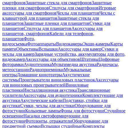
смартфонов
Защитные стекла для смартфонов
Защитные
пленки для смартфонов
Стилусы для смартфонов
Игровые
аксессуары для смартфонов
Чехлы для планшетов
Чехлы с
клавиатурой для планшетов
Защитные стекла для
планшетов
Защитные пленки для планшетов
Сумки для
планшетов
Стилусы для планшетов
Аксессуары для
планшетов, смартфонов
Кабели для телефонов,
планшетов
Фото,
видеосъемка
Фотоаппараты
Видеокамеры
Экшн-камеры
Карты
памяти
Объективы
Вспышки
Аксессуары для камер
Сумки и
чехлы для камер
Зарядные устройства, аккумуляторы для фото,
видеокамер
Аксессуары для объективов
Штативы
Цифровые
фоторамки
Аудиотехника
Мультимедиа акустика
Радиочасы,
метеостанции
Радиоприемники
Музыкальные
центры
Домашние кинотеатры
Акустические
системы
Проигрыватели виниловых пластинок
Аксессуары
для виниловых проигрывателей
Виниловые
пластинки
Инсталляционная акустика
Трансляционные
усилители
Аксессуары для аудиотехники
Комплектующие для
акустики
Акустические кабели
Подставки, стойки для
акустики
Сумки, чехлы для акустики
Оборудование для
фотостудии
Кольцевые лампы
Фоны для фотостудии
Студийное
освещение
Насадки светоформирующие для
фотостудии
Фотозонты, отражатели
Оборудование для
предметной съемки
Вспышки студийные
Комплекты