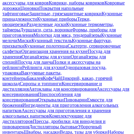
аксессуары для ковров
Коврики, наборы ковриков
Ковровые
дорожки
Циновки
Покрытия напольные
тафтинговые
Защитные, грязезащитные коврики
Кухонные
принадлежности
Кухонные приборы
Терки,
овощерезки
Разделочные доски
Кухонные термометры,
таймеры
Дуршлаги, сита, воронки
Формы, приборы для
приготовления
Молотки для мяса, тендерайзеры
Кухонные
мелочи
Миски
Кухонный текстиль
Кухонные фартуки,
прихватки
Кухонные полотенца
Скатерти, сервировочные
салфетки
Организация хранения на кухне
Посуда для
хранения
Органайзеры для кухни
Органайзеры для
специй
Посуда для ланча
Полки и аксессуары на
рейлинги
Рейлинги для кухни
Одноразовая посуда,
упаковка
Вакуумные пакеты,
контейнеры
Бакалея
Кофе
Чай
Цикорий, какао, горячий
шоколад
Сиропы и топпинги
Консервирование и
дистилляция
Автоклавы для консервирования
Аксессуары для
консервирования
Приспособления для
консервирования
Открывалки
Пивоварни
Емкости для
брожения
Ингредиенты для приготовления алкогольных
напитков
Аксессуары для приготовления и хранения
алкогольных напитков
Комплектующие для
дистилляторов
Прессы, дробилки для виноделия и
пивоварения
Дистилляторы бытовые
Уборочный
инвентарь
Швабры, насадки
Ведра, тазы для уборки
Наборы