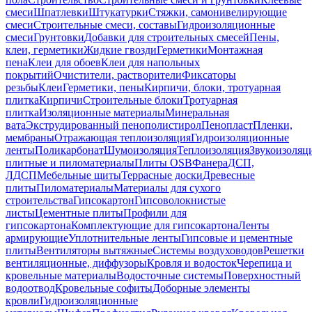
смеси
Шпатлевки
Штукатурки
Стяжки, самонивелирующие
смеси
Строительные смеси, составы
Гидроизоляционные
смеси
Грунтовки
Добавки для строительных смесей
Пены,
клеи, герметики
Жидкие гвозди
Герметики
Монтажная
пена
Клеи для обоев
Клеи для напольных
покрытий
Очистители, растворители
Фиксаторы
резьбы
Клеи
Герметики, пены
Кирпичи, блоки, тротуарная
плитка
Кирпичи
Строительные блоки
Тротуарная
плитка
Изоляционные материалы
Минеральная
вата
Экструдированный пенополистирол
Пенопласт
Пленки,
мембраны
Отражающая теплоизоляция
Гидроизоляционные
ленты
Поликарбонат
Шумоизоляция
Теплоизоляция
Звукоизоляц
плитные и пиломатериалы
Плиты OSB
Фанера
ДСП,
ЛДСП
Мебельные щиты
Террасные доски
Древесные
плиты
Пиломатериалы
Материалы для сухого
строительства
Гипсокартон
Гипсоволокнистые
листы
Цементные плиты
Профили для
гипсокартона
Комплектующие для гипсокартона
Ленты
армирующие
Уплотнительные ленты
Гипсовые и цементные
плиты
Вентиляторы вытяжные
Системы воздуховодов
Решетки
вентиляционные, диффузоры
Кровля и водосток
Черепица и
кровельные материалы
Водосточные системы
Поверхностный
водоотвод
Кровельные софиты
Доборные элементы
кровли
Гидроизоляционные