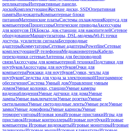
репликаторы
Интерактивные панели,
доски
Комплектующие
Жесткие диски, SSD
Оперативная
память
Видеокарты
Компьютерные блоки
питания
Материнские платы
Системы охлаждения
Корпуса для
компьютеров
Процессоры
Оптические приводы
Аксессуары
для корпусов ПК
Боксы, док-станции для накопителей
Сетевое
оборудование
Маршрутизаторы, DSL-модемы
Wi-Fi точки
доступа, усилители сигнала
Беспроводные
адаптеры
Коммутаторы
Сетевые адаптеры
Powerline
Сетевые
комплектующие
IP-телефония
Медиаконвертеры
Кабели,
переходники сетевые
Антенны для беспроводной
связи
Аксессуары для компьютерной техники
Подставки для
ноутбуков
Аксессуары для ноутбуков
Очки для
компьютера
Рюкзаки для ноутбуков
Сумки, чехлы для
ноутбуков
Средства для ухода за электроникой
Программное
обеспечение
Система Умный дом
Управление умным
домом
Умные колонки, станции
Умные камеры
видеонаблюдения
Умные датчики для дома
Умные
лампы
Умные выключатели
Умные розетки
Умные
светильники
Умные светодиодные ленты
Умные реле
Умные
замки
Умные домофоны
Умные карнизы
Умные
терморегуляторы
Игровая зона
Игровые приставки
Игры для
приставок
Игровые контроллеры
Игровые ноутбуки
Игровые
компьютеры
Игровые видеокарты
Игровые мониторы
Игровые
телевизоры
Игровые мыши
Игровые клавиатуры
Игровые