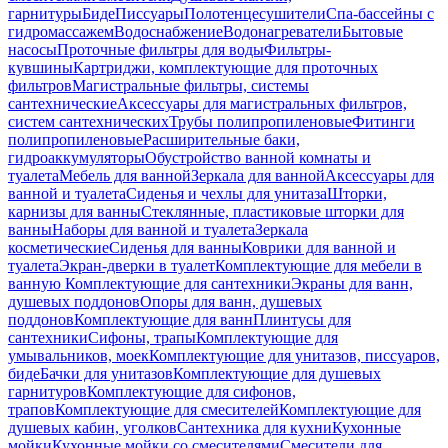
гарнитуры
Биде
Писсуары
Полотенцесушители
Спа-бассейны с
гидромассажем
Водоснабжение
Водонагреватели
Бытовые
насосы
Проточные фильтры для воды
Фильтры-
кувшины
Картриджи, комплектующие для проточных
фильтров
Магистральные фильтры, системы
сантехнические
Аксессуары для магистральных фильтров,
систем сантехнических
Трубы полипропиленовые
Фитинги
полипропиленовые
Расширительные баки,
гидроаккумуляторы
Обустройство ванной комнаты и
туалета
Мебель для ванной
Зеркала для ванной
Аксессуары для
ванной и туалета
Сиденья и чехлы для унитаза
Шторки,
карнизы для ванны
Стеклянные, пластиковые шторки для
ванны
Наборы для ванной и туалета
Зеркала
косметические
Сиденья для ванны
Коврики для ванной и
туалета
Экран-дверки в туалет
Комплектующие для мебели в
ванную
Комплектующие для сантехники
Экраны для ванн,
душевых поддонов
Опоры для ванн, душевых
поддонов
Комплектующие для ванн
Плинтусы для
сантехники
Сифоны, трапы
Комплектующие для
умывальников, моек
Комплектующие для унитазов, писсуаров,
биде
Бачки для унитазов
Комплектующие для душевых
гарнитуров
Комплектующие для сифонов,
трапов
Комплектующие для смесителей
Комплектующие для
душевых кабин, уголков
Сантехника для кухни
Кухонные
мойки
Кухонные мойки со смесителями
Смесители для