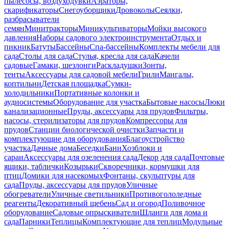
пылесосы, воздуходувки
Аэраторы,
скарификаторы
Снегоуборщики
Дровоколы
Сеялки,
разбрасыватели
семян
Минитракторы
Миникультиваторы
Мойки высокого
давления
Наборы садового электроинструмента
Отдых и
пикник
Батуты
Бассейны
Спа-бассейны
Комплекты мебели для
сада
Столы для сада
Стулья, кресла для сада
Качели
садовые
Гамаки, шезлонги
Раскладушки
Зонты,
тенты
Аксессуары для садовой мебели
Грили
Мангалы,
коптильни
Детская площадка
Сумки-
холодильники
Портативные колонки и
аудиосистемы
Оборудование для участка
Бытовые насосы
Люки
канализационные
Пруды, аксессуары для прудов
Фильтры,
насосы, стерилизаторы для прудов
Компрессоры для
прудов
Станции биологической очистки
Запчасти и
комплектующие для оборудования
Благоустройство
участка
Дачные дома
Беседки
Бани
Хозблоки и
сараи
Аксессуары для озеленения сада
Декор для сада
Почтовые
ящики, таблички
Козырьки
Скворечники, кормушки для
птиц
Домики для насекомых
Фонтаны, скульптуры для
сада
Пруды, аксессуары для прудов
Уличные
обогреватели
Уличные светильники
Противогололедные
реагенты
Декоративный щебень
Сад и огород
Поливочное
оборудование
Садовые опрыскиватели
Шланги для дома и
сада
Парники
Теплицы
Комплектующие для теплиц
Модульные