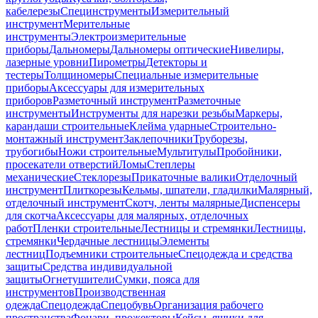
кабелерезы
Специнструменты
Измерительный
инструмент
Мерительные
инструменты
Электроизмерительные
приборы
Дальномеры
Дальномеры оптические
Нивелиры,
лазерные уровни
Пирометры
Детекторы и
тестеры
Толщиномеры
Специальные измерительные
приборы
Аксессуары для измерительных
приборов
Разметочный инструмент
Разметочные
инструменты
Инструменты для нарезки резьбы
Маркеры,
карандаши строительные
Клейма ударные
Строительно-
монтажный инструмент
Заклепочники
Труборезы,
трубогибы
Ножи строительные
Мультитулы
Пробойники,
просекатели отверстий
Ломы
Степлеры
механические
Стеклорезы
Прикаточные валики
Отделочный
инструмент
Плиткорезы
Кельмы, шпатели, гладилки
Малярный,
отделочный инструмент
Скотч, ленты малярные
Диспенсеры
для скотча
Аксессуары для малярных, отделочных
работ
Пленки строительные
Лестницы и стремянки
Лестницы,
стремянки
Чердачные лестницы
Элементы
лестниц
Подъемники строительные
Спецодежда и средства
защиты
Средства индивидуальной
защиты
Огнетушители
Сумки, пояса для
инструментов
Производственная
одежда
Спецодежда
Спецобувь
Организация рабочего
пространства
Фонари, прожекторы
Кейсы, ящики для