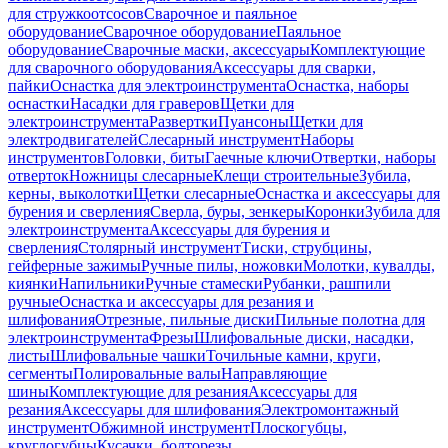
для стружкоотсосов
Сварочное и паяльное
оборудование
Сварочное оборудование
Паяльное
оборудование
Сварочные маски, аксессуары
Комплектующие
для сварочного оборудования
Аксессуары для сварки,
пайки
Оснастка для электроинструмента
Оснастка, наборы
оснастки
Насадки для граверов
Щетки для
электроинструмента
Развертки
Пуансоны
Щетки для
электродвигателей
Слесарный инструмент
Наборы
инструментов
Головки, биты
Гаечные ключи
Отвертки, наборы
отверток
Ножницы слесарные
Клещи строительные
Зубила,
керны, выколотки
Щетки слесарные
Оснастка и аксессуары для
бурения и сверления
Сверла, буры, зенкеры
Коронки
Зубила для
электроинструмента
Аксессуары для бурения и
сверления
Столярный инструмент
Тиски, струбцины,
гейферные зажимы
Ручные пилы, ножовки
Молотки, кувалды,
киянки
Напильники
Ручные стамески
Рубанки, рашпили
ручные
Оснастка и аксессуары для резания и
шлифования
Отрезные, пильные диски
Пильные полотна для
электроинструмента
Фрезы
Шлифовальные диски, насадки,
листы
Шлифовальные чашки
Точильные камни, круги,
сегменты
Полировальные валы
Направляющие
шины
Комплектующие для резания
Аксессуары для
резания
Аксессуары для шлифования
Электромонтажный
инструмент
Обжимной инструмент
Плоскогубцы,
круглогубцы
Кусачки, болторезы,