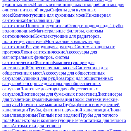
кухонных моек
Измельчители пищевых отходов
Системы для
очистки питьевой воды
Сифоны для кухонных
моек
Комплектующие для кухонных моек
Инженерная
сантехника
Инсталляции для
сантехники
Полотенцесушители
Отвод и подвод воды
Трубы
водопроводные
Магистральные фильтры, системы
сантехнические
Комплектующие для радиаторов,
полотенцесушителей
Монтажные комплекты для
сантехники
Регулирующая арматура
Системы защиты от
протечек
Люки сантехнические
Аксессуары для
магистральных фильтров, систем
сантехнических
Фитинги
Комплектующие для
инсталляций
Опрессовочные насосы
Сантехника для
общественных мест
Аксессуары для общественных
санузлов
Сушилки для рук
Дозаторы для общественных
санузлов
Сенсорные дозаторы для общественных
санузлов
Локтевые дозаторы для общественных
санузлов
Диспенсеры для бумажных полотенец
Диспенсеры
для туалетной бумаги
Канализация
Тросы сантехнические,
вантузы
Прочистные машины
Трубы, фитинги внутренней
канализации
Трубы, фитинги наружной канализации
Люки
канализационные
Теплый пол водяной
Трубы для теплого
пола
Коллекторы и комплектующие
Термостатика для теплого
пола
Автоматика для теплого
пола
Строительство
Строительные смеси и грунтовки
Клеевые