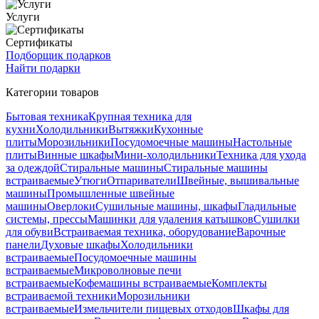
Услуги
Сертификаты
Подборщик подарков
Найти подарки
Категории товаров
Бытовая техника
Крупная техника для
кухни
Холодильники
Вытяжки
Кухонные
плиты
Морозильники
Посудомоечные машины
Настольные
плиты
Винные шкафы
Мини-холодильники
Техника для ухода
за одеждой
Стиральные машины
Стиральные машины
встраиваемые
Утюги
Отпариватели
Швейные, вышивальные
машины
Промышленные швейные
машины
Оверлоки
Сушильные машины, шкафы
Гладильные
системы, прессы
Машинки для удаления катышков
Сушилки
для обуви
Встраиваемая техника, оборудование
Варочные
панели
Духовые шкафы
Холодильники
встраиваемые
Посудомоечные машины
встраиваемые
Микроволновые печи
встраиваемые
Кофемашины встраиваемые
Комплекты
встраиваемой техники
Морозильники
встраиваемые
Измельчители пищевых отходов
Шкафы для