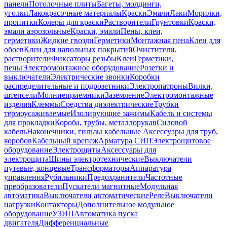
панели
Потолочные плиты
Багеты, молдинги,
уголки
Лакокрасочные материалы
Краски
Эмали
Лаки
Морилки,
пропитки
Колеры для краски
Растворители
Грунтовки
Краски,
эмали аэрозольные
Краски, эмали
Пены, клеи,
герметики
Жидкие гвозди
Герметики
Монтажная пена
Клеи для
обоев
Клеи для напольных покрытий
Очистители,
растворители
Фиксаторы резьбы
Клеи
Герметики,
пены
Электромонтажное оборудование
Розетки и
выключатели
Электрические звонки
Коробки
распределительные и подрозетники
Электропатроны
Вилки,
штепсели
Молниеприемники
Заземление
Электромонтажные
изделия
Клеммы
Средства диэлектрические
Трубки
термоусаживаемые
Изолирующие зажимы
Кабель и системы
для прокладки
Короба, трубы, металлорукав
Силовой
кабель
Наконечники, гильзы кабельные
Аксессуары для труб,
коробов
Кабельный крепеж
Арматура СИП
Электрощитовое
оборудование
Электрощиты
Аксессуары для
электрощита
Шины электротехнические
Выключатели
путевые, концевые
Трансформаторы
Аппаратура
управления
Рубильники
Предохранители
Частотные
преобразователи
Пускатели магнитные
Модульная
автоматика
Выключатели автоматические
Реле
Выключатели
нагрузки
Контакторы
Дополнительное модульное
оборудование
УЗИП
Автоматика пуска
двигателя
Дифференциальные