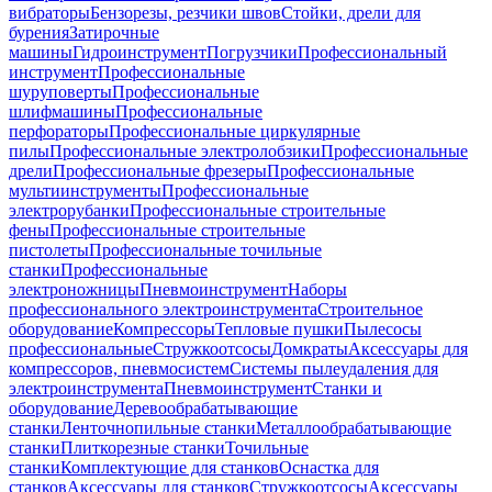
вибраторы
Бензорезы, резчики швов
Стойки, дрели для
бурения
Затирочные
машины
Гидроинструмент
Погрузчики
Профессиональный
инструмент
Профессиональные
шуруповерты
Профессиональные
шлифмашины
Профессиональные
перфораторы
Профессиональные циркулярные
пилы
Профессиональные электролобзики
Профессиональные
дрели
Профессиональные фрезеры
Профессиональные
мультиинструменты
Профессиональные
электрорубанки
Профессиональные строительные
фены
Профессиональные строительные
пистолеты
Профессиональные точильные
станки
Профессиональные
электроножницы
Пневмоинструмент
Наборы
профессионального электроинструмента
Строительное
оборудование
Компрессоры
Тепловые пушки
Пылесосы
профессиональные
Стружкоотсосы
Домкраты
Аксессуары для
компрессоров, пневмосистем
Системы пылеудаления для
электроинструмента
Пневмоинструмент
Станки и
оборудование
Деревообрабатывающие
станки
Ленточнопильные станки
Металлообрабатывающие
станки
Плиткорезные станки
Точильные
станки
Комплектующие для станков
Оснастка для
станков
Аксессуары для станков
Стружкоотсосы
Аксессуары