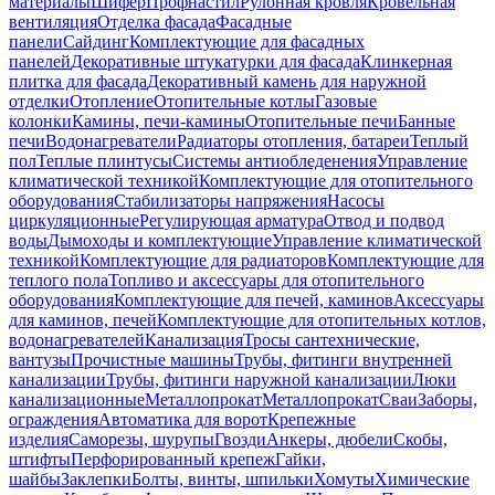
материалы
Шифер
Профнастил
Рулонная кровля
Кровельная
вентиляция
Отделка фасада
Фасадные
панели
Сайдинг
Комплектующие для фасадных
панелей
Декоративные штукатурки для фасада
Клинкерная
плитка для фасада
Декоративный камень для наружной
отделки
Отопление
Отопительные котлы
Газовые
колонки
Камины, печи-камины
Отопительные печи
Банные
печи
Водонагреватели
Радиаторы отопления, батареи
Теплый
пол
Теплые плинтусы
Системы антиобледенения
Управление
климатической техникой
Комплектующие для отопительного
оборудования
Стабилизаторы напряжения
Насосы
циркуляционные
Регулирующая арматура
Отвод и подвод
воды
Дымоходы и комплектующие
Управление климатической
техникой
Комплектующие для радиаторов
Комплектующие для
теплого пола
Топливо и аксессуары для отопительного
оборудования
Комплектующие для печей, каминов
Аксессуары
для каминов, печей
Комплектующие для отопительных котлов,
водонагревателей
Канализация
Тросы сантехнические,
вантузы
Прочистные машины
Трубы, фитинги внутренней
канализации
Трубы, фитинги наружной канализации
Люки
канализационные
Металлопрокат
Металлопрокат
Сваи
Заборы,
ограждения
Автоматика для ворот
Крепежные
изделия
Саморезы, шурупы
Гвозди
Анкеры, дюбели
Скобы,
штифты
Перфорированный крепеж
Гайки,
шайбы
Заклепки
Болты, винты, шпильки
Хомуты
Химические