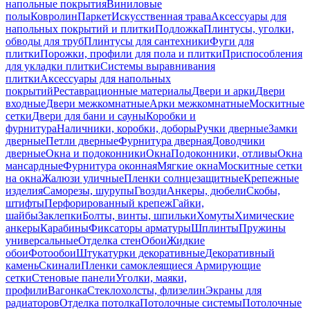
напольные покрытия
Виниловые
полы
Ковролин
Паркет
Искусственная трава
Аксессуары для
напольных покрытий и плитки
Подложка
Плинтусы, уголки,
обводы для труб
Плинтусы для сантехники
Фуги для
плитки
Порожки, профили для пола и плитки
Приспособления
для укладки плитки
Системы выравнивания
плитки
Аксессуары для напольных
покрытий
Реставрационные материалы
Двери и арки
Двери
входные
Двери межкомнатные
Арки межкомнатные
Москитные
сетки
Двери для бани и сауны
Коробки и
фурнитура
Наличники, коробки, доборы
Ручки дверные
Замки
дверные
Петли дверные
Фурнитура дверная
Доводчики
дверные
Окна и подоконники
Окна
Подоконники, отливы
Окна
мансардные
Фурнитура оконная
Мягкие окна
Москитные сетки
на окна
Жалюзи уличные
Пленки солнцезащитные
Крепежные
изделия
Саморезы, шурупы
Гвозди
Анкеры, дюбели
Скобы,
штифты
Перфорированный крепеж
Гайки,
шайбы
Заклепки
Болты, винты, шпильки
Хомуты
Химические
анкеры
Карабины
Фиксаторы арматуры
Шплинты
Пружины
универсальные
Отделка стен
Обои
Жидкие
обои
Фотообои
Штукатурки декоративные
Декоративный
камень
Скинали
Пленки самоклеящиеся
Армирующие
сетки
Стеновые панели
Уголки, маяки,
профили
Вагонка
Стеклохолсты, флизелин
Экраны для
радиаторов
Отделка потолка
Потолочные системы
Потолочные