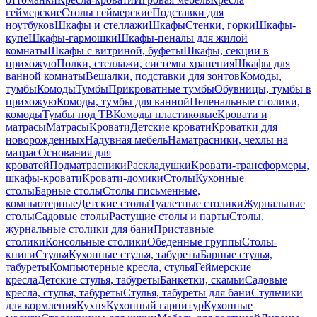
геймерские
Столы геймерские
Подставки для
ноутбуков
Шкафы и стеллажи
Шкафы
Стенки, горки
Шкафы-
купе
Шкафы-гармошки
Шкафы-пеналы для жилой
комнаты
Шкафы с витриной, буфеты
Шкафы, секции в
прихожую
Полки, стеллажи, системы хранения
Шкафы для
ванной комнаты
Вешалки, подставки для зонтов
Комоды,
тумбы
Комоды
Тумбы
Прикроватные тумбы
Обувницы, тумбы в
прихожую
Комоды, тумбы для ванной
Пеленальные столики,
комоды
Тумбы под ТВ
Комоды пластиковые
Кровати и
матрасы
Матрасы
Кровати
Детские кровати
Кроватки для
новорожденных
Надувная мебель
Наматрасники, чехлы на
матрас
Основания для
кроватей
Подматрасники
Раскладушки
Кровати-трансформеры,
шкафы-кровати
Кровати-домики
Столы
Кухонные
столы
Барные столы
Столы письменные,
компьютерные
Детские столы
Туалетные столики
Журнальные
столы
Садовые столы
Растущие столы и парты
Столы,
журнальные столики для бани
Приставные
столики
Консольные столики
Обеденные группы
Столы-
книги
Стулья
Кухонные стулья, табуреты
Барные стулья,
табуреты
Компьютерные кресла, стулья
Геймерские
кресла
Детские стулья, табуреты
Банкетки, скамьи
Садовые
кресла, стулья, табуреты
Стулья, табуреты для бани
Стульчики
для кормления
Кухня
Кухонный гарнитур
Кухонные