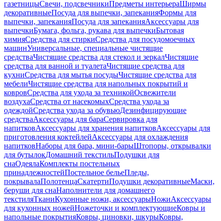
газетницы
Свечи, подсвечники
Предметы интерьера
Ширмы
декоративные
Посуда для выпечки, запекания
Формы для
выпечки, запекания
Посуда для запекания
Аксессуары для
выпечки
Бумага, фольга, рукава для выпечки
Бытовая
химия
Средства для стирки
Средства для посудомоечных
машин
Универсальные, специальные чистящие
средства
Чистящие средства для стекол и зеркал
Чистящие
средства для ванной и туалета
Чистящие средства для
кухни
Средства для мытья посуды
Чистящие средства для
мебели
Чистящие средства для напольных покрытий и
ковров
Средства для ухода за техникой
Освежители
воздуха
Средства от насекомых
Средства ухода за
одеждой
Средства ухода за обувью
Дезинфицирующие
средства
Аксессуары для бара
Сервировка для
напитков
Аксессуары для хранения напитков
Аксессуары для
приготовления коктейлей
Аксессуары для охлаждения
напитков
Наборы для бара, мини-бары
Штопоры, открывалки
для бутылок
Домашний текстиль
Подушки для
сна
Одеяла
Комплекты постельных
принадлежностей
Постельное белье
Пледы,
покрывала
Полотенца
Скатерти
Подушки декоративные
Маски,
беруши для сна
Наполнители для домашнего
текстиля
Ткани
Кухонные ножи, аксессуары
Ножи
Аксессуары
для кухонных ножей
Ножеточки и комплектующие
Ковры и
напольные покрытия
Ковры, циновки, шкуры
Ковры,