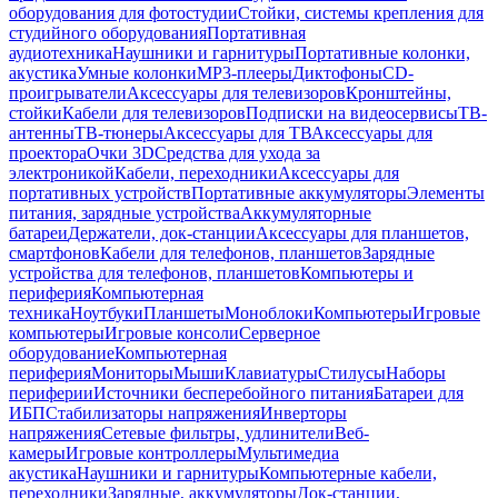
оборудования для фотостудии
Стойки, системы крепления для
студийного оборудования
Портативная
аудиотехника
Наушники и гарнитуры
Портативные колонки,
акустика
Умные колонки
MP3-плееры
Диктофоны
CD-
проигрыватели
Аксессуары для телевизоров
Кронштейны,
стойки
Кабели для телевизоров
Подписки на видеосервисы
ТВ-
антенны
ТВ-тюнеры
Аксессуары для ТВ
Аксессуары для
проектора
Очки 3D
Средства для ухода за
электроникой
Кабели, переходники
Аксессуары для
портативных устройств
Портативные аккумуляторы
Элементы
питания, зарядные устройства
Аккумуляторные
батареи
Держатели, док-станции
Аксессуары для планшетов,
смартфонов
Кабели для телефонов, планшетов
Зарядные
устройства для телефонов, планшетов
Компьютеры и
периферия
Компьютерная
техника
Ноутбуки
Планшеты
Моноблоки
Компьютеры
Игровые
компьютеры
Игровые консоли
Серверное
оборудование
Компьютерная
периферия
Мониторы
Мыши
Клавиатуры
Стилусы
Наборы
периферии
Источники бесперебойного питания
Батареи для
ИБП
Стабилизаторы напряжения
Инверторы
напряжения
Сетевые фильтры, удлинители
Веб-
камеры
Игровые контроллеры
Мультимедиа
акустика
Наушники и гарнитуры
Компьютерные кабели,
переходники
Зарядные, аккумуляторы
Док-станции,