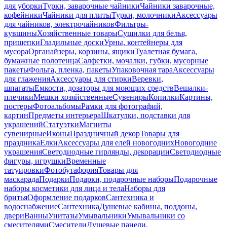
для уборки
Турки, заварочные чайники
Чайники заварочные,
кофейники
Чайники для плиты
Турки, молочники
Аксессуары
для чайников, электрочайников
Фильтры-
кувшины
Хозяйственные товары
Сушилки для белья,
прищепки
Гладильные доски
Урны, контейнеры для
мусора
Органайзеры, корзины, ящики
Туалетная бумага,
бумажные полотенца
Салфетки, мочалки, губки, мусорные
пакеты
Фольга, пленка, пакеты
Упаковочная тара
Аксессуары
для глажения
Аксессуары для стирки
Веревки,
шпагаты
Емкости, дозаторы для моющих средств
Вешалки-
плечики
Мешки хозяйственные
Сувениры
Копилки
Картины,
постеры
Фотоальбомы
Рамки для фотографий,
картин
Предметы интерьера
Шкатулки, подставки для
украшений
Статуэтки
Магниты
сувенирные
Иконы
Праздничный декор
Товары для
праздника
Елки
Аксессуары для елей новогодних
Новогодние
украшения
Светодиодные гирлянды, декорации
Светодиодные
фигуры, игрушки
Временные
татуировки
Фотобутафория
Товары для
маскарада
Подарки
Подарки, подарочные наборы
Подарочные
наборы косметики для лица и тела
Наборы для
бритья
Оформление подарков
Сантехника и
водоснабжение
Сантехника
Душевые кабины, поддоны,
двери
Ванны
Унитазы
Умывальники
Умывальники со
смесителями
Смесители
Душевые панели,