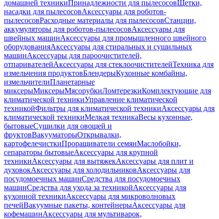
домашней техники
Принадлежности для пылесосов
Щетки,
насадки для пылесосов
Аксессуары для роботов-
пылесосов
Расходные материалы для пылесосов
Станции,
аккумуляторы для роботов-пылесосов
Аксессуары для
швейных машин
Аксессуары для промышленного швейного
оборудования
Аксессуары для стиральных и сушильных
машин
Аксессуары для пароочистителей,
отпаривателей
Аксессуары для стеклоочистителей
Техника для
измельчения продуктов
Блендеры
Кухонные комбайны,
измельчители
Планетарные
миксеры
Миксеры
Мясорубки
Ломтерезки
Комплектующие для
климатической техники
Управление климатической
техникой
Фильтры для климатической техники
Аксессуары для
климатической техники
Мелкая техника
Весы кухонные,
бытовые
Сушилки для овощей и
фруктов
Вакууматоры
Открывалки,
картофелечистки
Проращиватели семян
Маслобойки,
сепараторы бытовые
Аксессуары для крупной
техники
Аксессуары для вытяжек
Аксессуары для плит и
духовок
Аксессуары для холодильников
Аксессуары для
посудомоечных машин
Средства для посудомоечных
машин
Средства для ухода за техникой
Аксессуары для
кухонной техники
Аксессуары для микроволновых
печей
Вакуумные пакеты, контейнеры
Аксессуары для
кофемашин
Аксессуары для мультиварок,