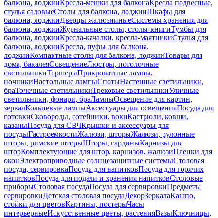
балкона, лоджии
Кресла-мешки для балкона
Кресла подвесные,
стулья садовые
Столы для балкона, лоджии
Шкафы для
балкона, лоджии
Дверцы жалюзийные
Системы хранения для
балкона, лоджии
Журнальные столы, столы-книги
Тумбы для
балкона, лоджии
Кресла-качалки, кресла-маятники
Стулья для
балкона, лоджии
Кресла, пуфы для балкона,
лоджии
Компактные столы для балкона, лоджии
Товары для
дома, бакалея
Освещение
Люстры, потолочные
светильники
Торшеры
Прикроватные лампы,
ночники
Настольные лампы
Споты
Настенные светильники,
бра
Точечные светильники
Трековые светильники
Уличные
светильники, фонари, бра
Лампы
Освещение для картин,
зеркал
Кольцевые лампы
Аксессуары для освещения
Посуда для
готовки
Сковороды, сотейники, воки
Кастрюли, ковши,
казаны
Посуда для СВЧ
Крышки и аксессуары для
посуды
Гастроемкости
Жалюзи, шторы
Жалюзи, рулонные
шторы, римские шторы
Шторы, гардины
Карнизы для
штор
Комплектующие для штор, карнизов, жалюзи
Пленки для
окон
Электроприводные солнцезащитные системы
Столовая
посуда, сервировка
Посуда для напитков
Посуда для горячих
напитков
Посуда для подачи и хранения напитков
Столовые
приборы
Столовая посуда
Посуда для сервировки
Предметы
сервировки
Детская столовая посуда
Декор
Зеркала
Кашпо,
стойки для цветов
Картины, постеры
Часы
интерьерные
Искусственные цветы, растения
Вазы
Ключницы,