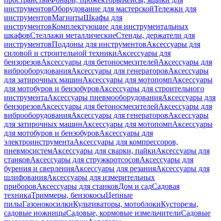
инструментов
Оборудование для мастерской
Тележки для
инструментов
Магниты
Шкафы для
инструментов
Комплектующие для инструментальных
шкафов
Стеллажи металлические
Стенды, держатели для
инструментов
Поддоны для инструментов
Аксессуары для
силовой и строительной техники
Аксессуары для
бензорезов
Аксессуары для бетоносмесителей
Аксессуары для
виброоборудования
Аксессуары для генераторов
Аксессуары
для затирочных машин
Аксессуары для мотопомп
Аксессуары
для мотобуров и бензобуров
Аксессуары для строительного
инструмента
Аксессуары пневмооборудования
Аксессуары для
бензорезов
Аксессуары для бетоносмесителей
Аксессуары для
виброоборудования
Аксессуары для генераторов
Аксессуары
для затирочных машин
Аксессуары для мотопомп
Аксессуары
для мотобуров и бензобуров
Аксессуары для
электроинструмента
Аксессуары для компрессоров,
пневмосистем
Аксессуары для сварки, пайки
Аксессуары для
станков
Аксессуары для стружкоотсосов
Аксессуары для
бурения и сверления
Аксессуары для резания
Аксессуары для
шлифования
Аксессуары для измерительных
приборов
Аксессуары для станков
Дом и сад
Садовая
техника
Триммеры, бензокосы
Цепные
пилы
Газонокосилки
Культиваторы, мотоблоки
Кусторезы,
садовые ножницы
Садовые, кормовые измельчители
Садовые