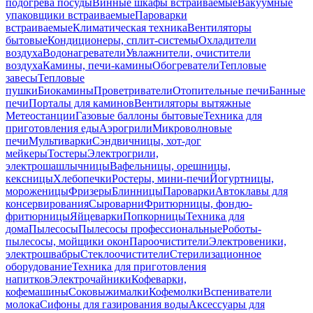
подогрева посуды
Винные шкафы встраиваемые
Вакуумные
упаковщики встраиваемые
Пароварки
встраиваемые
Климатическая техника
Вентиляторы
бытовые
Кондиционеры, сплит-системы
Охладители
воздуха
Водонагреватели
Увлажнители, очистители
воздуха
Камины, печи-камины
Обогреватели
Тепловые
завесы
Тепловые
пушки
Биокамины
Проветриватели
Отопительные печи
Банные
печи
Порталы для каминов
Вентиляторы вытяжные
Метеостанции
Газовые баллоны бытовые
Техника для
приготовления еды
Аэрогрили
Микроволновые
печи
Мультиварки
Сэндвичницы, хот-дог
мейкеры
Тостеры
Электрогрили,
электрошашлычницы
Вафельницы, орешницы,
кексницы
Хлебопечки
Ростеры, мини-печи
Йогуртницы,
мороженицы
Фризеры
Блинницы
Пароварки
Автоклавы для
консервирования
Сыроварни
Фритюрницы, фондю-
фритюрницы
Яйцеварки
Попкорницы
Техника для
дома
Пылесосы
Пылесосы профессиональные
Роботы-
пылесосы, мойщики окон
Пароочистители
Электровеники,
электрошвабры
Стеклоочистители
Стерилизационное
оборудование
Техника для приготовления
напитков
Электрочайники
Кофеварки,
кофемашины
Соковыжималки
Кофемолки
Вспениватели
молока
Сифоны для газирования воды
Аксессуары для