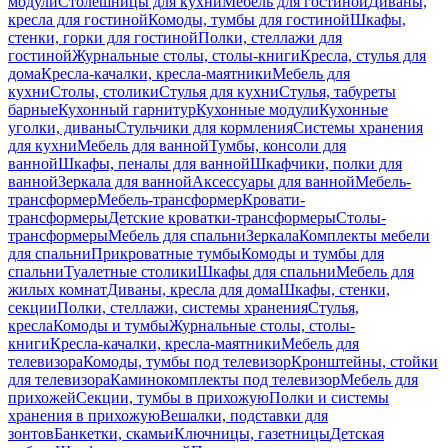
модули
Столешницы для кухни
Мебель для гостиной
Диваны,
кресла для гостиной
Комоды, тумбы для гостиной
Шкафы,
стенки, горки для гостиной
Полки, стеллажи для
гостиной
Журнальные столы, столы-книги
Кресла, стулья для
дома
Кресла-качалки, кресла-маятники
Мебель для
кухни
Столы, столики
Стулья для кухни
Стулья, табуреты
барные
Кухонный гарнитур
Кухонные модули
Кухонные
уголки, диваны
Стульчики для кормления
Системы хранения
для кухни
Мебель для ванной
Тумбы, консоли для
ванной
Шкафы, пеналы для ванной
Шкафчики, полки для
ванной
Зеркала для ванной
Аксессуары для ванной
Мебель-
трансформер
Мебель-трансформер
Кровати-
трансформеры
Детские кроватки-трансформеры
Столы-
трансформеры
Мебель для спальни
Зеркала
Комплекты мебели
для спальни
Прикроватные тумбы
Комоды и тумбы для
спальни
Туалетные столики
Шкафы для спальни
Мебель для
жилых комнат
Диваны, кресла для дома
Шкафы, стенки,
секции
Полки, стеллажи, системы хранения
Стулья,
кресла
Комоды и тумбы
Журнальные столы, столы-
книги
Кресла-качалки, кресла-маятники
Мебель для
телевизора
Комоды, тумбы под телевизор
Кронштейны, стойки
для телевизора
Каминокомплекты под телевизор
Мебель для
прихожей
Секции, тумбы в прихожую
Полки и системы
хранения в прихожую
Вешалки, подставки для
зонтов
Банкетки, скамьи
Ключницы, газетницы
Детская