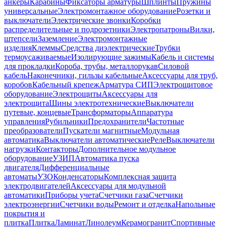
анкеры
Карабины
Фиксаторы арматуры
Шплинты
Пружины
универсальные
Электромонтажное оборудование
Розетки и
выключатели
Электрические звонки
Коробки
распределительные и подрозетники
Электропатроны
Вилки,
штепсели
Заземление
Электромонтажные
изделия
Клеммы
Средства диэлектрические
Трубки
термоусаживаемые
Изолирующие зажимы
Кабель и системы
для прокладки
Короба, трубы, металлорукав
Силовой
кабель
Наконечники, гильзы кабельные
Аксессуары для труб,
коробов
Кабельный крепеж
Арматура СИП
Электрощитовое
оборудование
Электрощиты
Аксессуары для
электрощита
Шины электротехнические
Выключатели
путевые, концевые
Трансформаторы
Аппаратура
управления
Рубильники
Предохранители
Частотные
преобразователи
Пускатели магнитные
Модульная
автоматика
Выключатели автоматические
Реле
Выключатели
нагрузки
Контакторы
Дополнительное модульное
оборудование
УЗИП
Автоматика пуска
двигателя
Дифференциальные
автоматы
УЗО
Конденсаторы
Комплексная защита
электродвигателей
Аксессуары для модульной
автоматики
Приборы учета
Счетчики газа
Счетчики
электроэнергии
Счетчики воды
Ремонт и отделка
Напольные
покрытия и
плитка
Плитка
Ламинат
Линолеум
Керамогранит
Спортивные