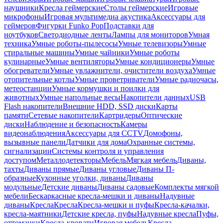
наушники
Кресла геймерские
Столы геймерские
Игровые
микрофоны
Игровая мультимедиа акустика
Аксессуары для
геймеров
Фигурки Funko Pop
Подставки для
ноутбуков
Светодиодные ленты
Лампы для мониторов
Умная
техника
Умные роботы-пылесосы
Умные телевизоры
Умные
стиральные машины
Умные чайники
Умные роботы
кулинарные
Умные вентиляторы
Умные кондиционеры
Умные
обогреватели
Умные увлажнители, очистители воздуха
Умные
отопительные котлы
Умные проветриватели
Умные радиочасы,
метеостанции
Умные кормушки и поилки для
животных
Умные напольные весы
Накопители данных
USB
Flash накопители
Внешние HDD, SSD диски
Карты
памяти
Сетевые накопители
Картридеры
Оптические
диски
Наблюдение и безопасность
Камеры
видеонаблюдения
Аксессуары для CCTV
Домофоны,
вызывные панели
Датчики для дома
Охранные системы,
сигнализации
Системы контроля и управления
доступом
Металлодетекторы
Мебель
Мягкая мебель
Диваны,
тахты
Диваны прямые
Диваны угловые
Диваны П-
образные
Кухонные уголки, диваны
Диваны
модульные
Детские диваны
Диваны садовые
Комплекты мягкой
мебели
Бескаркасные кресла-мешки и диваны
Надувные
диваны
Кресла
Кресла
Кресла-мешки и пуфы
Кресла-качалки,
кресла-маятники
Детские кресла, пуфы
Надувные кресла
Пуфы,
оттоманки
Кресла-кровати
Игровая мебель
Кресла