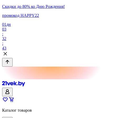
Скидки до 80% ко Дню Рождения!
промокод HAPPY22
01
дн
03
:
32
:
43
Каталог товаров