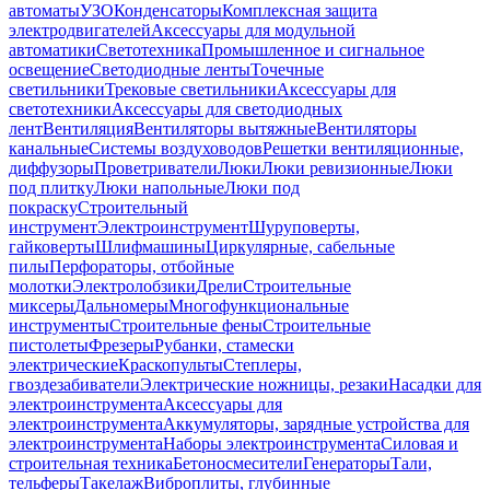
автоматы
УЗО
Конденсаторы
Комплексная защита
электродвигателей
Аксессуары для модульной
автоматики
Светотехника
Промышленное и сигнальное
освещение
Светодиодные ленты
Точечные
светильники
Трековые светильники
Аксессуары для
светотехники
Аксессуары для светодиодных
лент
Вентиляция
Вентиляторы вытяжные
Вентиляторы
канальные
Системы воздуховодов
Решетки вентиляционные,
диффузоры
Проветриватели
Люки
Люки ревизионные
Люки
под плитку
Люки напольные
Люки под
покраску
Строительный
инструмент
Электроинструмент
Шуруповерты,
гайковерты
Шлифмашины
Циркулярные, сабельные
пилы
Перфораторы, отбойные
молотки
Электролобзики
Дрели
Строительные
миксеры
Дальномеры
Многофункциональные
инструменты
Строительные фены
Строительные
пистолеты
Фрезеры
Рубанки, стамески
электрические
Краскопульты
Степлеры,
гвоздезабиватели
Электрические ножницы, резаки
Насадки для
электроинструмента
Аксессуары для
электроинструмента
Аккумуляторы, зарядные устройства для
электроинструмента
Наборы электроинструмента
Силовая и
строительная техника
Бетоносмесители
Генераторы
Тали,
тельферы
Такелаж
Виброплиты, глубинные