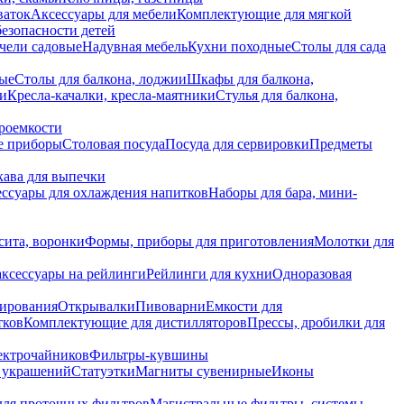
ваток
Аксессуары для мебели
Комплектующие для мягкой
безопасности детей
чели садовые
Надувная мебель
Кухни походные
Столы для сада
вые
Столы для балкона, лоджии
Шкафы для балкона,
ии
Кресла-качалки, кресла-маятники
Стулья для балкона,
роемкости
е приборы
Столовая посуда
Посуда для сервировки
Предметы
укава для выпечки
ссуары для охлаждения напитков
Наборы для бара, мини-
сита, воронки
Формы, приборы для приготовления
Молотки для
аксессуары на рейлинги
Рейлинги для кухни
Одноразовая
вирования
Открывалки
Пивоварни
Емкости для
тков
Комплектующие для дистилляторов
Прессы, дробилки для
лектрочайников
Фильтры-кувшины
я украшений
Статуэтки
Магниты сувенирные
Иконы
ля проточных фильтров
Магистральные фильтры, системы