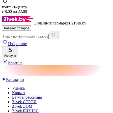
контакт-центр
с
8:00
до
22:00
Онлайн-гипермаркет 21vek.by
Каталог товаров
Избранное
Аккаунт
Корзина
Все акции
Уценка
Климат
Батуты бассейны
21vek СТРОЙ
21vek ДОМ
21vek БИЗНЕС