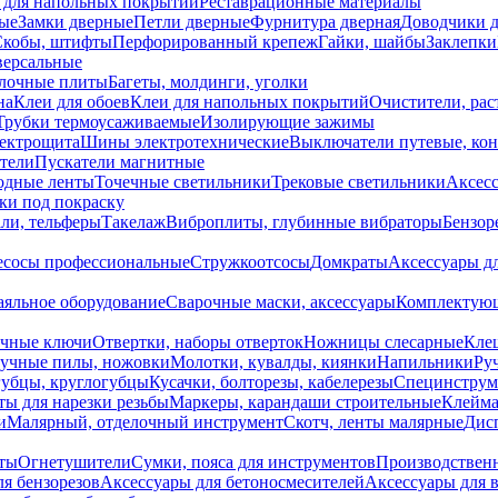
 для напольных покрытий
Реставрационные материалы
ые
Замки дверные
Петли дверные
Фурнитура дверная
Доводчики 
Скобы, штифты
Перфорированный крепеж
Гайки, шайбы
Заклепки
ерсальные
лочные плиты
Багеты, молдинги, уголки
на
Клеи для обоев
Клеи для напольных покрытий
Очистители, рас
Трубки термоусаживаемые
Изолирующие зажимы
лектрощита
Шины электротехнические
Выключатели путевые, ко
атели
Пускатели магнитные
одные ленты
Точечные светильники
Трековые светильники
Аксесс
и под покраску
ли, тельферы
Такелаж
Виброплиты, глубинные вибраторы
Бензор
сосы профессиональные
Стружкоотсосы
Домкраты
Аксессуары д
аяльное оборудование
Сварочные маски, аксессуары
Комплектующ
ечные ключи
Отвертки, наборы отверток
Ножницы слесарные
Кле
учные пилы, ножовки
Молотки, кувалды, киянки
Напильники
Ру
убцы, круглогубцы
Кусачки, болторезы, кабелерезы
Специнструм
ы для нарезки резьбы
Маркеры, карандаши строительные
Клейма
и
Малярный, отделочный инструмент
Скотч, ленты малярные
Дисп
иты
Огнетушители
Сумки, пояса для инструментов
Производствен
я бензорезов
Аксессуары для бетоносмесителей
Аксессуары для 