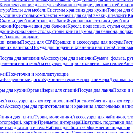
Комплектующие для стульев
Комплектующие для кроватей и кро
итура
Чехлы для мебели
Системы хранения для кухни
Товары для 
, уличные столы
Комплекты мебели для сада
Гамаки, шезлонги
Ка
Скамьи для бани
Столы для бани
Журнальные столики для бани
лоджии
Кресла-мешки для балкона
Кресла подвесные, стулья садо
оджии
Журнальные столы, столы-книги
Тумбы для балкона, лодж
я балкона, лоджии
ши, казаны
Посуда для СВЧ
Крышки и аксессуары для посуды
Гаст
орячих напитков
Посуда для подачи и хранения напитков
Столовы
Посуда для запекания
Аксессуары для выпечки
Бумага, фольга, р
хранения напитков
Аксессуары для приготовления коктейлей
Аксе
ожей
Ножеточки и комплектующие
ки
Разделочные доски
Кухонные термометры, таймеры
Дуршлаги, 
ры для кухни
Органайзеры для специй
Посуда для ланча
Полки и 
ия
Аксессуары для консервирования
Приспособления для консер
ков
Аксессуары для приготовления и хранения алкогольных напи
йники для плиты
Турки, молочники
Аксессуары для чайников, э
отографий, картин
Предметы интерьера
Шкатулки, подставки дл
етики для лица и тела
Наборы для бритья
Оформление подарков
льтры для воды
Фильтры-кувшины
Картриджи, комплектующие д