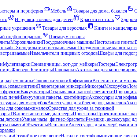
ьютеры и периферия
Мебель
Товары для дома, бакалея
С
мото
Игрушки, товары для детей
Красота и стиль
Здоров
рные украшения
Товары для взрослых
Книги и канцеляри
й подбор подарков
Премиум товары
плиты
Морозильники
Посудомоечные машины
Настольные плиты
 шкафы
Холодильники встраиваемые
Посудомоечные машины вс
встраиваемые
Измельчители пищевых отходов
Шкафы для подогр
чи
Мультиварки
Сэндвичницы, хот-дог мейкеры
Тостеры
Электрог
еницы
Фризеры
Блинницы
Пароварки
Автоклавы для консервиров
ки, кофемашины
Соковыжималки
Кофемолки
Вспениватели молок
ны, измельчители
Планетарные миксеры
Миксеры
Мясорубки
Лом
и фруктов
Вакууматоры
Открывалки, картофелечистки
Проращива
вых печей
Вакуумные пакеты, контейнеры
Аксессуары для кофе
ессуары для мясорубок
Аксессуары для блендеров, миксеров
Аксе
ры для соковыжималок
Средства для ухода за техникой
зоры
ТВ-приставки и медиаплееры
Проекторы
Проекционные эк
сы детские
Умные часы, фитнес-браслеты
Ремешки, аксессуары дл
рты памяти
Объективы
Вспышки
Аксессуары для камер
Сумки и ч
орамки
студии
Студийное освещение
Насадки светоформирующие для фо