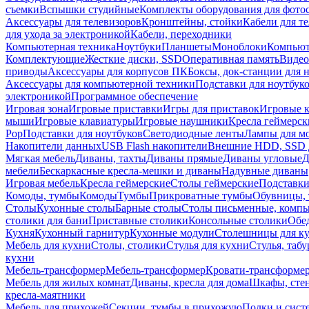
съемки
Вспышки студийные
Комплекты оборудования для фото
Аксессуары для телевизоров
Кронштейны, стойки
Кабели для т
для ухода за электроникой
Кабели, переходники
Компьютерная техника
Ноутбуки
Планшеты
Моноблоки
Компью
Комплектующие
Жесткие диски, SSD
Оперативная память
Видео
приводы
Аксессуары для корпусов ПК
Боксы, док-станции для 
Аксессуары для компьютерной техники
Подставки для ноутбук
электроникой
Программное обеспечение
Игровая зона
Игровые приставки
Игры для приставок
Игровые 
мыши
Игровые клавиатуры
Игровые наушники
Кресла геймерск
Pop
Подставки для ноутбуков
Светодиодные ленты
Лампы для м
Накопители данных
USB Flash накопители
Внешние HDD, SSD 
Мягкая мебель
Диваны, тахты
Диваны прямые
Диваны угловые
Д
мебели
Бескаркасные кресла-мешки и диваны
Надувные диваны
Игровая мебель
Кресла геймерские
Столы геймерские
Подставки
Комоды, тумбы
Комоды
Тумбы
Прикроватные тумбы
Обувницы, 
Столы
Кухонные столы
Барные столы
Столы письменные, комп
столики для бани
Приставные столики
Консольные столики
Обе
Кухня
Кухонный гарнитур
Кухонные модули
Столешницы для к
Мебель для кухни
Столы, столики
Стулья для кухни
Стулья, таб
кухни
Мебель-трансформер
Мебель-трансформер
Кровати-трансформе
Мебель для жилых комнат
Диваны, кресла для дома
Шкафы, стен
кресла-маятники
Мебель для прихожей
Секции, тумбы в прихожую
Полки и сист