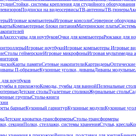
студии
Стойки, системы крепления для студийного оборудования
елевизоров
Подписки на видеосервисы
ТВ-антенны
ТВ-тюнеры
Ак
теры
Игровые компьютеры
Игровые консоли
Серверное оборудов
карты
Компьютерные блоки питания
Материнские платы
Системы
накопителей
ов
Аксессуары для ноутбуков
Очки для компьютера
Рюкзаки для но
контроллеры
Игровые ноутбуки
Игровые компьютеры
Игровые ви
ие
Столы геймерские
Игровые микрофоны
Игровая мультимедиа 
ониторов
диски
Карты памяти
Сетевые накопители
Картридеры
Оптические
иваны П-образные
Кухонные уголки, диваны
Диваны модульные
 для ноутбуков
тумбы в прихожую
Комоды, тумбы для ванной
Пеленальные стол
ьютерные
Детские столы
Туалетные столики
Журнальные столы
Са
денные группы
Столы-книги
ухни
уреты барные
Кухонный гарнитур
Кухонные модули
Кухонные угол
ры
Детские кроватки-трансформеры
Столы-трансформеры
ки, секции
Полки, стеллажи, системы хранения
Стулья, кресла
Ко
емы хранения в прихожую
Вешалки, подставки для зонтов
Банкет