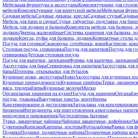
Мебельная фурнитура и аксессуары
Комплектующие для столов
мебели
Комплектующие для корпусной мебели
Мебельная фурн
Садовая мебель
Садовые диваны, кресла
Садовые стулья
Садовые
Мебель для бани и сауны
Стулья, табуретки, подставки для бани
Мебель для лоджии и балкона
Комплекты мебели для балкона, 
лоджии
Дверцы жалюзийные
Системы хранения для балкона, л
лоджии
Кресла, пуфы для балкона, лоджии
Компактные столы дл
Посуда для готовки
Сковороды, сотейники, воки
Кастрюли, ков
Столовая посуда, сервировка
Посуда для напитков
Посуда для г
сервировки
Детская столовая посуда
Посуда для выпечки, запекания
Формы для выпечки, запекания
Аксессуары для бара
Сервировка для напитков
Аксессуары для 
бары
Штопоры, открывалки для бутылок
Кухонные ножи, аксессуары
Ножи
Аксессуары для кухонных н
Кухонные принадлежности
Кухонные приборы
Терки, овощерез
мяса, тендерайзеры
Кухонные мелочи
Миски
Организация хранения на кухне
Посуда для хранения
Органайзе
посуда, упаковка
Вакуумные пакеты, контейнеры
Консервирование и дистилляция
Автоклавы для консервирован
брожения
Ингредиенты для приготовления алкогольных напит
виноделия и пивоварения
Дистилляторы бытовые
Турки, заварочные чайники
Чайники заварочные, кофейники
Ча
Сувениры
Копилки
Картины, постеры
Фотоальбомы
Рамки для ф
Подарки
Подарки, подарочные наборы
Подарочные наборы косм
Водоснабжение
Водонагреватели
Бытовые насосы
Проточные фи