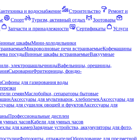
антехника и водоснабжение
Строительство
Ремонт и
ье
Спорт
Туризм, активный отдых
Зоотовары
я
Запчасти и принадлежности
Сертификаты
Услуги
Винные шкафы
Мини-холодильники
траиваемые
Микроволновые печи встраиваемые
Кофемашины
ева посуды
Винные шкафы встраиваемые
Вакуумные
рили, электрошашлычницы
Вафельницы, орешницы,
ания
Сыроварни
Фритюрницы, фондю-
а
Сифоны для газирования воды
терезки
тели семян
Маслобойки, сепараторы бытовые
машин
Аксессуары для мультиварок, хлебопечек
Аксессуары для
ссуары для сушилок овощей и фруктов
Аксессуары для
раны
Профессиональные дисплеи
я умных часов
Кабели для умных часов
ехлы для камер
Зарядные устройства, аккумуляторы для фото,
тостудии
Фотозонты, отражатели
Оборудование для предметной