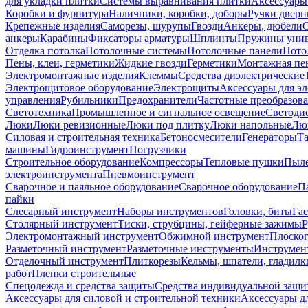
для укладки плитки
Системы выравнивания плитки
Аксессуары
Коробки и фурнитура
Наличники, коробки, доборы
Ручки дверн
Крепежные изделия
Саморезы, шурупы
Гвозди
Анкеры, дюбели
анкеры
Карабины
Фиксаторы арматуры
Шплинты
Пружины унив
Отделка потолка
Потолочные системы
Потолочные панели
Пото
Пены, клеи, герметики
Жидкие гвозди
Герметики
Монтажная пе
Электромонтажные изделия
Клеммы
Средства диэлектрические
Электрощитовое оборудование
Электрощиты
Аксессуары для э
управления
Рубильники
Предохранители
Частотные преобразов
Светотехника
Промышленное и сигнальное освещение
Светоди
Люки
Люки ревизионные
Люки под плитку
Люки напольные
Люк
Силовая и строительная техника
Бетоносмесители
Генераторы
Та
машины
Гидроинструмент
Погрузчики
Строительное оборудование
Компрессоры
Тепловые пушки
Пыле
электроинструмента
Пневмоинструмент
Сварочное и паяльное оборудование
Сварочное оборудование
П
пайки
Слесарный инструмент
Наборы инструментов
Головки, биты
Га
Столярный инструмент
Тиски, струбцины, гейферные зажимы
Р
Электромонтажный инструмент
Обжимной инструмент
Плоског
Разметочный инструмент
Разметочные инструменты
Инструмент
Отделочный инструмент
Плиткорезы
Кельмы, шпатели, гладилк
работ
Пленки строительные
Спецодежда и средства защиты
Средства индивидуальной защ
Аксессуары для силовой и строительной техники
Аксессуары дл