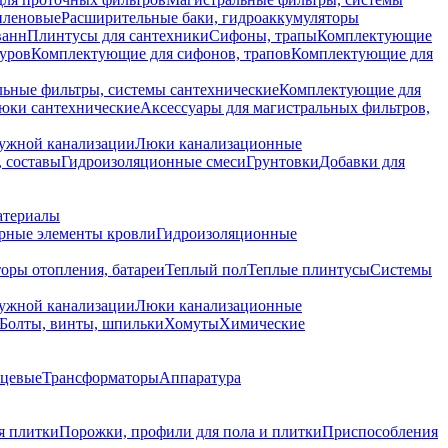
иленовые
Расширительные баки, гидроаккумуляторы
ванн
Плинтусы для сантехники
Сифоны, трапы
Комплектующие
уров
Комплектующие для сифонов, трапов
Комплектующие для
ьные фильтры, системы сантехнические
Комплектующие для
юки сантехнические
Аксессуары для магистральных фильтров,
ружной канализации
Люки канализационные
 составы
Гидроизоляционные смеси
Грунтовки
Добавки для
атериалы
рные элементы кровли
Гидроизоляционные
оры отопления, батареи
Теплый пол
Теплые плинтусы
Системы
ружной канализации
Люки канализационные
Болты, винты, шпильки
Хомуты
Химические
нцевые
Трансформаторы
Аппаратура
я плитки
Порожки, профили для пола и плитки
Приспособления