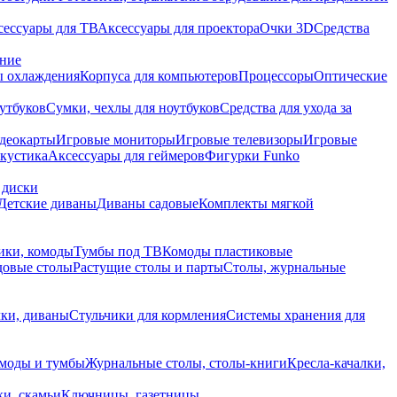
сессуары для ТВ
Аксессуары для проектора
Очки 3D
Средства
ание
 охлаждения
Корпуса для компьютеров
Процессоры
Оптические
утбуков
Сумки, чехлы для ноутбуков
Средства для ухода за
деокарты
Игровые мониторы
Игровые телевизоры
Игровые
акустика
Аксессуары для геймеров
Фигурки Funko
 диски
Детские диваны
Диваны садовые
Комплекты мягкой
ики, комоды
Тумбы под ТВ
Комоды пластиковые
довые столы
Растущие столы и парты
Столы, журнальные
ки, диваны
Стульчики для кормления
Системы хранения для
моды и тумбы
Журнальные столы, столы-книги
Кресла-качалки,
ки, скамьи
Ключницы, газетницы