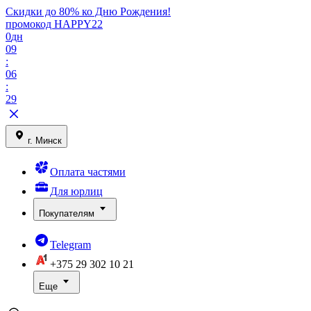
Скидки до 80% ко Дню Рождения!
промокод HAPPY22
0
дн
09
:
06
:
29
г. Минск
Оплата частями
Для юрлиц
Покупателям
Telegram
+375 29
302 10 21
Еще