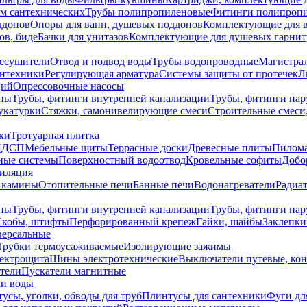
ем сантехнических
Трубы полипропиленовые
Фитинги полипроп
ддонов
Опоры для ванн, душевых поддонов
Комплектующие для 
ов, биде
Бачки для унитазов
Комплектующие для душевых гарнит
есушители
Отвод и подвод воды
Трубы водопроводные
Магистрал
антехники
Регулирующая арматура
Системы защиты от протечек
Л
ций
Опрессовочные насосы
ны
Трубы, фитинги внутренней канализации
Трубы, фитинги на
катурки
Стяжки, самонивелирующие смеси
Строительные смеси,
ки
Тротуарная плитка
ЛДСП
Мебельные щиты
Террасные доски
Древесные плиты
Пилом
ные системы
Поверхностный водоотвод
Кровельные софиты
Добо
тиляция
-камины
Отопительные печи
Банные печи
Водонагреватели
Радиат
ны
Трубы, фитинги внутренней канализации
Трубы, фитинги на
Скобы, штифты
Перфорированный крепеж
Гайки, шайбы
Заклепки
ерсальные
Трубки термоусаживаемые
Изолирующие зажимы
лектрощита
Шины электротехнические
Выключатели путевые, ко
атели
Пускатели магнитные
ки воды
усы, уголки, обводы для труб
Плинтусы для сантехники
Фуги дл