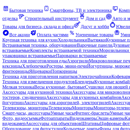
Бытовая техника
Смартфоны, ТВ и электроника
Комп
отделка
Строительный инструмент
Дом и сад
Авто и 
Товары для бизнеса, склада и офиса
Досуг и хобби
Ювели
Все акции
Оплата частями
Уцененные товары
Умны
Крупная техника для кухни
Холодильники
Вытяжки
Кухонные 
Встраиваемая техника, оборудование
Варочные панели
Духовые
встраиваемые
Комплекты встраиваемой техники
Морозильники 
упаковщики встраиваемые
Пароварки встраиваемые
Техника для приготовления еды
Аэрогрили
Микроволновые пе
кексницы
Хлебопечки
Ростеры, мини-печи
Йогуртницы, морож
фритюрницы
Яйцеварки
Попкорницы
Техника для приготовления напитков
Электрочайники
Кофевар
Техника для измельчения продуктов
Блендеры
Кухонные комбай
Мелкая техника
Весы кухонные, бытовые
Сушилки для овощей 
Аксессуары для кухонной техники
Аксессуары для микроволно
тостеров, сэндвичниц
Аксессуары для кухонных комбайнов
Акс
йогуртниц
Аксессуары для аэрогрилей, электрогрилей
Аксессуа
Телевизоры, мониторы
Телевизоры
Мониторы
Мониторы-телеви
Смарт-часы, аксессуары
Умные часы
Фитнес-браслеты
Умные ча
Фото, видеосъемка
Фотоаппараты
Видеокамеры
Экшн-камеры
Ка
видеокамер
Аксессуары для объективов
Штативы
Цифровые фот
Оборудование для фотостудии
Кольцевые лампы
Фоны для фото