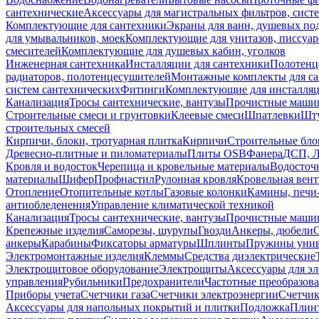
сантехнические
Аксессуары для магистральных фильтров, сист
Комплектующие для сантехники
Экраны для ванн, душевых по
для умывальников, моек
Комплектующие для унитазов, писсуар
смесителей
Комплектующие для душевых кабин, уголков
Инженерная сантехника
Инсталляции для сантехники
Полотенц
радиаторов, полотенцесушителей
Монтажные комплекты для с
систем сантехнических
Фитинги
Комплектующие для инсталля
Канализация
Тросы сантехнические, вантузы
Прочистные маши
Строительные смеси и грунтовки
Клеевые смеси
Шпатлевки
Шту
строительных смесей
Кирпичи, блоки, тротуарная плитка
Кирпичи
Строительные бло
Древесно-плитные и пиломатериалы
Плиты OSB
Фанера
ДСП, 
Кровля и водосток
Черепица и кровельные материалы
Водосточ
материалы
Шифер
Профнастил
Рулонная кровля
Кровельная вен
Отопление
Отопительные котлы
Газовые колонки
Камины, печи
антиобледенения
Управление климатической техникой
Канализация
Тросы сантехнические, вантузы
Прочистные маши
Крепежные изделия
Саморезы, шурупы
Гвозди
Анкеры, дюбели
анкеры
Карабины
Фиксаторы арматуры
Шплинты
Пружины унив
Электромонтажные изделия
Клеммы
Средства диэлектрические
Электрощитовое оборудование
Электрощиты
Аксессуары для э
управления
Рубильники
Предохранители
Частотные преобразов
Приборы учета
Счетчики газа
Счетчики электроэнергии
Счетчи
Аксессуары для напольных покрытий и плитки
Подложка
Плинт