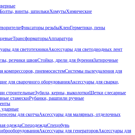
дверные
Болты, винты, шпильки
Хомуты
Химические
творители
Фиксаторы резьбы
Клеи
Герметики, пены
нцевые
Трансформаторы
Аппаратура
уары для светотехники
Аксессуары для светодиодных лент
езы, резчики швов
Стойки, дрели для бурения
Затирочные
ля компрессоров, пневмосистем
Системы пылеудаления для
ие для сварочного оборудования
Аксессуары для сварки,
щи строительные
Зубила, керны, выколотки
Щетки слесарные
чные стамески
Рубанки, рашпили ручные
енты
 ударные
енсеры для скотча
Аксессуары для малярных, отделочных
ная одежда
Спецодежда
Спецобувь
виброоборудования
Аксессуары для генераторов
Аксессуары для