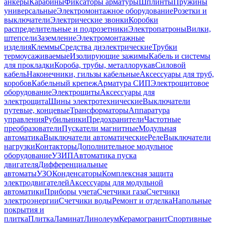
анкеры
Карабины
Фиксаторы арматуры
Шплинты
Пружины
универсальные
Электромонтажное оборудование
Розетки и
выключатели
Электрические звонки
Коробки
распределительные и подрозетники
Электропатроны
Вилки,
штепсели
Заземление
Электромонтажные
изделия
Клеммы
Средства диэлектрические
Трубки
термоусаживаемые
Изолирующие зажимы
Кабель и системы
для прокладки
Короба, трубы, металлорукав
Силовой
кабель
Наконечники, гильзы кабельные
Аксессуары для труб,
коробов
Кабельный крепеж
Арматура СИП
Электрощитовое
оборудование
Электрощиты
Аксессуары для
электрощита
Шины электротехнические
Выключатели
путевые, концевые
Трансформаторы
Аппаратура
управления
Рубильники
Предохранители
Частотные
преобразователи
Пускатели магнитные
Модульная
автоматика
Выключатели автоматические
Реле
Выключатели
нагрузки
Контакторы
Дополнительное модульное
оборудование
УЗИП
Автоматика пуска
двигателя
Дифференциальные
автоматы
УЗО
Конденсаторы
Комплексная защита
электродвигателей
Аксессуары для модульной
автоматики
Приборы учета
Счетчики газа
Счетчики
электроэнергии
Счетчики воды
Ремонт и отделка
Напольные
покрытия и
плитка
Плитка
Ламинат
Линолеум
Керамогранит
Спортивные