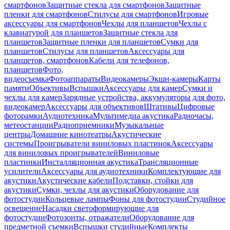
смартфонов
Защитные стекла для смартфонов
Защитные
пленки для смартфонов
Стилусы для смартфонов
Игровые
аксессуары для смартфонов
Чехлы для планшетов
Чехлы с
клавиатурой для планшетов
Защитные стекла для
планшетов
Защитные пленки для планшетов
Сумки для
планшетов
Стилусы для планшетов
Аксессуары для
планшетов, смартфонов
Кабели для телефонов,
планшетов
Фото,
видеосъемка
Фотоаппараты
Видеокамеры
Экшн-камеры
Карты
памяти
Объективы
Вспышки
Аксессуары для камер
Сумки и
чехлы для камер
Зарядные устройства, аккумуляторы для фото,
видеокамер
Аксессуары для объективов
Штативы
Цифровые
фоторамки
Аудиотехника
Мультимедиа акустика
Радиочасы,
метеостанции
Радиоприемники
Музыкальные
центры
Домашние кинотеатры
Акустические
системы
Проигрыватели виниловых пластинок
Аксессуары
для виниловых проигрывателей
Виниловые
пластинки
Инсталляционная акустика
Трансляционные
усилители
Аксессуары для аудиотехники
Комплектующие для
акустики
Акустические кабели
Подставки, стойки для
акустики
Сумки, чехлы для акустики
Оборудование для
фотостудии
Кольцевые лампы
Фоны для фотостудии
Студийное
освещение
Насадки светоформирующие для
фотостудии
Фотозонты, отражатели
Оборудование для
предметной съемки
Вспышки студийные
Комплекты