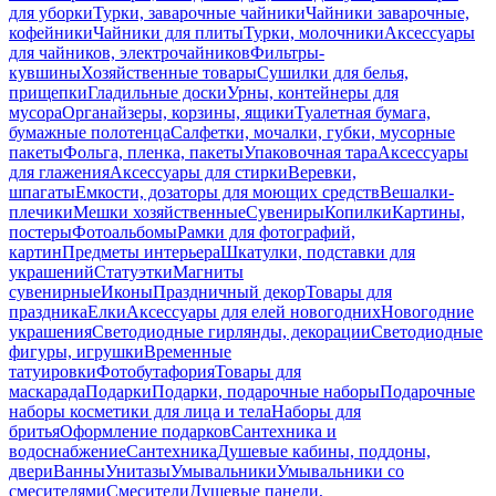
для уборки
Турки, заварочные чайники
Чайники заварочные,
кофейники
Чайники для плиты
Турки, молочники
Аксессуары
для чайников, электрочайников
Фильтры-
кувшины
Хозяйственные товары
Сушилки для белья,
прищепки
Гладильные доски
Урны, контейнеры для
мусора
Органайзеры, корзины, ящики
Туалетная бумага,
бумажные полотенца
Салфетки, мочалки, губки, мусорные
пакеты
Фольга, пленка, пакеты
Упаковочная тара
Аксессуары
для глажения
Аксессуары для стирки
Веревки,
шпагаты
Емкости, дозаторы для моющих средств
Вешалки-
плечики
Мешки хозяйственные
Сувениры
Копилки
Картины,
постеры
Фотоальбомы
Рамки для фотографий,
картин
Предметы интерьера
Шкатулки, подставки для
украшений
Статуэтки
Магниты
сувенирные
Иконы
Праздничный декор
Товары для
праздника
Елки
Аксессуары для елей новогодних
Новогодние
украшения
Светодиодные гирлянды, декорации
Светодиодные
фигуры, игрушки
Временные
татуировки
Фотобутафория
Товары для
маскарада
Подарки
Подарки, подарочные наборы
Подарочные
наборы косметики для лица и тела
Наборы для
бритья
Оформление подарков
Сантехника и
водоснабжение
Сантехника
Душевые кабины, поддоны,
двери
Ванны
Унитазы
Умывальники
Умывальники со
смесителями
Смесители
Душевые панели,