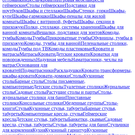
геймерские
Столы геймерские
Подставки для
ноутбуков
Шкафы и стеллажи
Шкафы
Стенки, горки
Шкафы-
купе
Шкафы-гармошки
Шкафы-пеналы для жилой
комнаты
Шкафы с витриной, буфеты
Шкафы, секции в
прихожую
Полки, стеллажи, системы хранения
Шкафы для
ванной комнаты
Вешалки, подставки для зонтов
Комоды,
тумбы
Комоды
Тумбы
Прикроватные тумбы
Обувницы, тумбы в
прихожую
Комоды, тумбы для ванной
Пеленальные столики,
комоды
Тумбы под ТВ
Комоды пластиковые
Кровати и
матрасы
Матрасы
Кровати
Детские кровати
Кроватки для
новорожденных
Надувная мебель
Наматрасники, чехлы на
матрас
Основания для
кроватей
Подматрасники
Раскладушки
Кровати-трансформеры,
шкафы-кровати
Кровати-домики
Столы
Кухонные
столы
Барные столы
Столы письменные,
компьютерные
Детские столы
Туалетные столики
Журнальные
столы
Садовые столы
Растущие столы и парты
Столы,
журнальные столики для бани
Приставные
столики
Консольные столики
Обеденные группы
Столы-
книги
Стулья
Кухонные стулья, табуреты
Барные стулья,
табуреты
Компьютерные кресла, стулья
Геймерские
кресла
Детские стулья, табуреты
Банкетки, скамьи
Садовые
кресла, стулья, табуреты
Стулья, табуреты для бани
Стульчики
для кормления
Кухня
Кухонный гарнитур
Кухонные