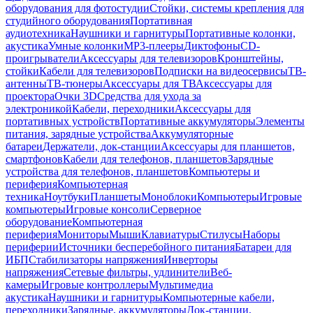
оборудования для фотостудии
Стойки, системы крепления для
студийного оборудования
Портативная
аудиотехника
Наушники и гарнитуры
Портативные колонки,
акустика
Умные колонки
MP3-плееры
Диктофоны
CD-
проигрыватели
Аксессуары для телевизоров
Кронштейны,
стойки
Кабели для телевизоров
Подписки на видеосервисы
ТВ-
антенны
ТВ-тюнеры
Аксессуары для ТВ
Аксессуары для
проектора
Очки 3D
Средства для ухода за
электроникой
Кабели, переходники
Аксессуары для
портативных устройств
Портативные аккумуляторы
Элементы
питания, зарядные устройства
Аккумуляторные
батареи
Держатели, док-станции
Аксессуары для планшетов,
смартфонов
Кабели для телефонов, планшетов
Зарядные
устройства для телефонов, планшетов
Компьютеры и
периферия
Компьютерная
техника
Ноутбуки
Планшеты
Моноблоки
Компьютеры
Игровые
компьютеры
Игровые консоли
Серверное
оборудование
Компьютерная
периферия
Мониторы
Мыши
Клавиатуры
Стилусы
Наборы
периферии
Источники бесперебойного питания
Батареи для
ИБП
Стабилизаторы напряжения
Инверторы
напряжения
Сетевые фильтры, удлинители
Веб-
камеры
Игровые контроллеры
Мультимедиа
акустика
Наушники и гарнитуры
Компьютерные кабели,
переходники
Зарядные, аккумуляторы
Док-станции,