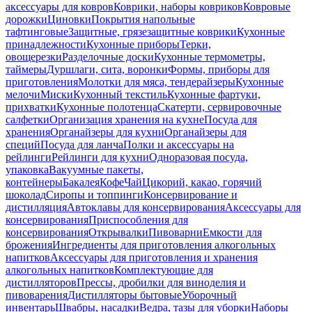
аксессуары для ковров
Коврики, наборы ковриков
Ковровые
дорожки
Циновки
Покрытия напольные
тафтинговые
Защитные, грязезащитные коврики
Кухонные
принадлежности
Кухонные приборы
Терки,
овощерезки
Разделочные доски
Кухонные термометры,
таймеры
Дуршлаги, сита, воронки
Формы, приборы для
приготовления
Молотки для мяса, тендерайзеры
Кухонные
мелочи
Миски
Кухонный текстиль
Кухонные фартуки,
прихватки
Кухонные полотенца
Скатерти, сервировочные
салфетки
Организация хранения на кухне
Посуда для
хранения
Органайзеры для кухни
Органайзеры для
специй
Посуда для ланча
Полки и аксессуары на
рейлинги
Рейлинги для кухни
Одноразовая посуда,
упаковка
Вакуумные пакеты,
контейнеры
Бакалея
Кофе
Чай
Цикорий, какао, горячий
шоколад
Сиропы и топпинги
Консервирование и
дистилляция
Автоклавы для консервирования
Аксессуары для
консервирования
Приспособления для
консервирования
Открывалки
Пивоварни
Емкости для
брожения
Ингредиенты для приготовления алкогольных
напитков
Аксессуары для приготовления и хранения
алкогольных напитков
Комплектующие для
дистилляторов
Прессы, дробилки для виноделия и
пивоварения
Дистилляторы бытовые
Уборочный
инвентарь
Швабры, насадки
Ведра, тазы для уборки
Наборы