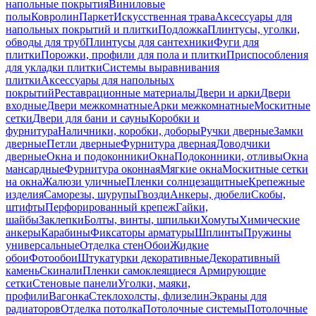
напольные покрытия
Виниловые
полы
Ковролин
Паркет
Искусственная трава
Аксессуары для
напольных покрытий и плитки
Подложка
Плинтусы, уголки,
обводы для труб
Плинтусы для сантехники
Фуги для
плитки
Порожки, профили для пола и плитки
Приспособления
для укладки плитки
Системы выравнивания
плитки
Аксессуары для напольных
покрытий
Реставрационные материалы
Двери и арки
Двери
входные
Двери межкомнатные
Арки межкомнатные
Москитные
сетки
Двери для бани и сауны
Коробки и
фурнитура
Наличники, коробки, доборы
Ручки дверные
Замки
дверные
Петли дверные
Фурнитура дверная
Доводчики
дверные
Окна и подоконники
Окна
Подоконники, отливы
Окна
мансардные
Фурнитура оконная
Мягкие окна
Москитные сетки
на окна
Жалюзи уличные
Пленки солнцезащитные
Крепежные
изделия
Саморезы, шурупы
Гвозди
Анкеры, дюбели
Скобы,
штифты
Перфорированный крепеж
Гайки,
шайбы
Заклепки
Болты, винты, шпильки
Хомуты
Химические
анкеры
Карабины
Фиксаторы арматуры
Шплинты
Пружины
универсальные
Отделка стен
Обои
Жидкие
обои
Фотообои
Штукатурки декоративные
Декоративный
камень
Скинали
Пленки самоклеящиеся
Армирующие
сетки
Стеновые панели
Уголки, маяки,
профили
Вагонка
Стеклохолсты, флизелин
Экраны для
радиаторов
Отделка потолка
Потолочные системы
Потолочные