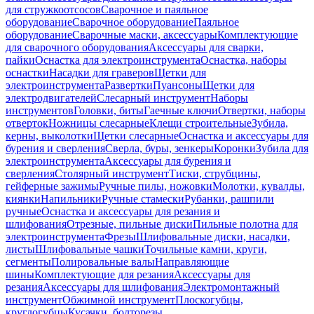
для стружкоотсосов
Сварочное и паяльное
оборудование
Сварочное оборудование
Паяльное
оборудование
Сварочные маски, аксессуары
Комплектующие
для сварочного оборудования
Аксессуары для сварки,
пайки
Оснастка для электроинструмента
Оснастка, наборы
оснастки
Насадки для граверов
Щетки для
электроинструмента
Развертки
Пуансоны
Щетки для
электродвигателей
Слесарный инструмент
Наборы
инструментов
Головки, биты
Гаечные ключи
Отвертки, наборы
отверток
Ножницы слесарные
Клещи строительные
Зубила,
керны, выколотки
Щетки слесарные
Оснастка и аксессуары для
бурения и сверления
Сверла, буры, зенкеры
Коронки
Зубила для
электроинструмента
Аксессуары для бурения и
сверления
Столярный инструмент
Тиски, струбцины,
гейферные зажимы
Ручные пилы, ножовки
Молотки, кувалды,
киянки
Напильники
Ручные стамески
Рубанки, рашпили
ручные
Оснастка и аксессуары для резания и
шлифования
Отрезные, пильные диски
Пильные полотна для
электроинструмента
Фрезы
Шлифовальные диски, насадки,
листы
Шлифовальные чашки
Точильные камни, круги,
сегменты
Полировальные валы
Направляющие
шины
Комплектующие для резания
Аксессуары для
резания
Аксессуары для шлифования
Электромонтажный
инструмент
Обжимной инструмент
Плоскогубцы,
круглогубцы
Кусачки, болторезы,