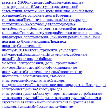
автоматы
УЗО
Конденсаторы
Комплексная защита
электродвигателей
Аксессуары для модульной
автоматики
Светотехника
Промышленное и сигнальное
освещение
Светодиодные ленты
Точечные
светильники
Трековые светильники
Аксессуары для
светотехники
Аксессуары для светодиодных
лент
Вентиляция
Вентиляторы вытяжные
Вентиляторы
канальные
Системы воздуховодов
Решетки вентиляционные,
диффузоры
Проветриватели
Люки
Люки ревизионные
Люки
под плитку
Люки напольные
Люки под
покраску
Строительный
инструмент
Электроинструмент
Шуруповерты,
гайковерты
Шлифмашины
Циркулярные, сабельные
пилы
Перфораторы, отбойные
молотки
Электролобзики
Дрели
Строительные
миксеры
Дальномеры
Многофункциональные
инструменты
Строительные фены
Строительные
пистолеты
Фрезеры
Рубанки, стамески
электрические
Краскопульты
Степлеры,
гвоздезабиватели
Электрические ножницы, резаки
Насадки для
электроинструмента
Аксессуары для
электроинструмента
Аккумуляторы, зарядные устройства для
электроинструмента
Наборы электроинструмента
Силовая и
строительная техника
Бетоносмесители
Генераторы
Тали,
тельферы
Такелаж
Виброплиты, глубинные