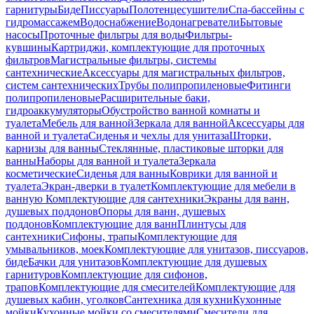
гарнитуры
Биде
Писсуары
Полотенцесушители
Спа-бассейны с
гидромассажем
Водоснабжение
Водонагреватели
Бытовые
насосы
Проточные фильтры для воды
Фильтры-
кувшины
Картриджи, комплектующие для проточных
фильтров
Магистральные фильтры, системы
сантехнические
Аксессуары для магистральных фильтров,
систем сантехнических
Трубы полипропиленовые
Фитинги
полипропиленовые
Расширительные баки,
гидроаккумуляторы
Обустройство ванной комнаты и
туалета
Мебель для ванной
Зеркала для ванной
Аксессуары для
ванной и туалета
Сиденья и чехлы для унитаза
Шторки,
карнизы для ванны
Стеклянные, пластиковые шторки для
ванны
Наборы для ванной и туалета
Зеркала
косметические
Сиденья для ванны
Коврики для ванной и
туалета
Экран-дверки в туалет
Комплектующие для мебели в
ванную
Комплектующие для сантехники
Экраны для ванн,
душевых поддонов
Опоры для ванн, душевых
поддонов
Комплектующие для ванн
Плинтусы для
сантехники
Сифоны, трапы
Комплектующие для
умывальников, моек
Комплектующие для унитазов, писсуаров,
биде
Бачки для унитазов
Комплектующие для душевых
гарнитуров
Комплектующие для сифонов,
трапов
Комплектующие для смесителей
Комплектующие для
душевых кабин, уголков
Сантехника для кухни
Кухонные
мойки
Кухонные мойки со смесителями
Смесители для