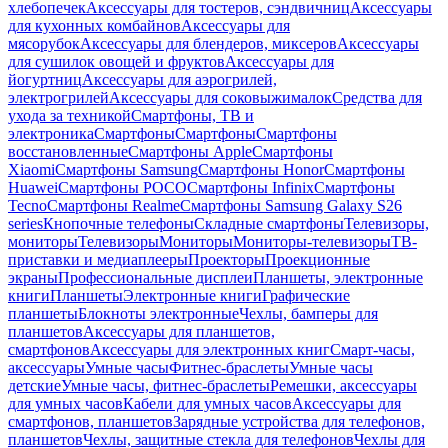
хлебопечек
Аксессуары для тостеров, сэндвичниц
Аксессуары
для кухонных комбайнов
Аксессуары для
мясорубок
Аксессуары для блендеров, миксеров
Аксессуары
для сушилок овощей и фруктов
Аксессуары для
йогуртниц
Аксессуары для аэрогрилей,
электрогрилей
Аксессуары для соковыжималок
Средства для
ухода за техникой
Смартфоны, ТВ и
электроника
Смартфоны
Смартфоны
Смартфоны
восстановленные
Смартфоны Apple
Смартфоны
Xiaomi
Смартфоны Samsung
Смартфоны Honor
Смартфоны
Huawei
Смартфоны POCO
Смартфоны Infinix
Смартфоны
Tecno
Смартфоны Realme
Смартфоны Samsung Galaxy S26
series
Кнопочные телефоны
Складные смартфоны
Телевизоры,
мониторы
Телевизоры
Мониторы
Мониторы-телевизоры
ТВ-
приставки и медиаплееры
Проекторы
Проекционные
экраны
Профессиональные дисплеи
Планшеты, электронные
книги
Планшеты
Электронные книги
Графические
планшеты
Блокноты электронные
Чехлы, бамперы для
планшетов
Аксессуары для планшетов,
смартфонов
Аксессуары для электронных книг
Смарт-часы,
аксессуары
Умные часы
Фитнес-браслеты
Умные часы
детские
Умные часы, фитнес-браслеты
Ремешки, аксессуары
для умных часов
Кабели для умных часов
Аксессуары для
смартфонов, планшетов
Зарядные устройства для телефонов,
планшетов
Чехлы, защитные стекла для телефонов
Чехлы для