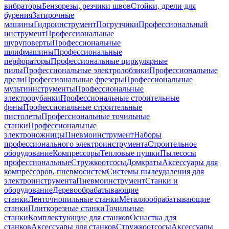
вибраторы
Бензорезы, резчики швов
Стойки, дрели для
бурения
Затирочные
машины
Гидроинструмент
Погрузчики
Профессиональный
инструмент
Профессиональные
шуруповерты
Профессиональные
шлифмашины
Профессиональные
перфораторы
Профессиональные циркулярные
пилы
Профессиональные электролобзики
Профессиональные
дрели
Профессиональные фрезеры
Профессиональные
мультиинструменты
Профессиональные
электрорубанки
Профессиональные строительные
фены
Профессиональные строительные
пистолеты
Профессиональные точильные
станки
Профессиональные
электроножницы
Пневмоинструмент
Наборы
профессионального электроинструмента
Строительное
оборудование
Компрессоры
Тепловые пушки
Пылесосы
профессиональные
Стружкоотсосы
Домкраты
Аксессуары для
компрессоров, пневмосистем
Системы пылеудаления для
электроинструмента
Пневмоинструмент
Станки и
оборудование
Деревообрабатывающие
станки
Ленточнопильные станки
Металлообрабатывающие
станки
Плиткорезные станки
Точильные
станки
Комплектующие для станков
Оснастка для
станков
Аксессуары для станков
Стружкоотсосы
Аксессуары