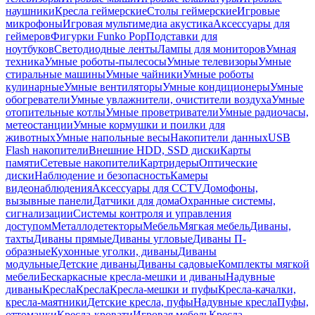
наушники
Кресла геймерские
Столы геймерские
Игровые
микрофоны
Игровая мультимедиа акустика
Аксессуары для
геймеров
Фигурки Funko Pop
Подставки для
ноутбуков
Светодиодные ленты
Лампы для мониторов
Умная
техника
Умные роботы-пылесосы
Умные телевизоры
Умные
стиральные машины
Умные чайники
Умные роботы
кулинарные
Умные вентиляторы
Умные кондиционеры
Умные
обогреватели
Умные увлажнители, очистители воздуха
Умные
отопительные котлы
Умные проветриватели
Умные радиочасы,
метеостанции
Умные кормушки и поилки для
животных
Умные напольные весы
Накопители данных
USB
Flash накопители
Внешние HDD, SSD диски
Карты
памяти
Сетевые накопители
Картридеры
Оптические
диски
Наблюдение и безопасность
Камеры
видеонаблюдения
Аксессуары для CCTV
Домофоны,
вызывные панели
Датчики для дома
Охранные системы,
сигнализации
Системы контроля и управления
доступом
Металлодетекторы
Мебель
Мягкая мебель
Диваны,
тахты
Диваны прямые
Диваны угловые
Диваны П-
образные
Кухонные уголки, диваны
Диваны
модульные
Детские диваны
Диваны садовые
Комплекты мягкой
мебели
Бескаркасные кресла-мешки и диваны
Надувные
диваны
Кресла
Кресла
Кресла-мешки и пуфы
Кресла-качалки,
кресла-маятники
Детские кресла, пуфы
Надувные кресла
Пуфы,
оттоманки
Кресла-кровати
Игровая мебель
Кресла