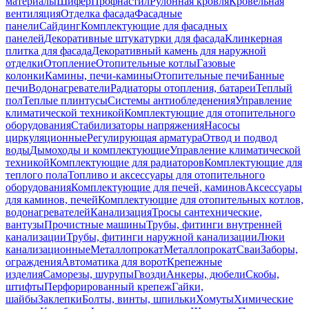
материалы
Шифер
Профнастил
Рулонная кровля
Кровельная
вентиляция
Отделка фасада
Фасадные
панели
Сайдинг
Комплектующие для фасадных
панелей
Декоративные штукатурки для фасада
Клинкерная
плитка для фасада
Декоративный камень для наружной
отделки
Отопление
Отопительные котлы
Газовые
колонки
Камины, печи-камины
Отопительные печи
Банные
печи
Водонагреватели
Радиаторы отопления, батареи
Теплый
пол
Теплые плинтусы
Системы антиобледенения
Управление
климатической техникой
Комплектующие для отопительного
оборудования
Стабилизаторы напряжения
Насосы
циркуляционные
Регулирующая арматура
Отвод и подвод
воды
Дымоходы и комплектующие
Управление климатической
техникой
Комплектующие для радиаторов
Комплектующие для
теплого пола
Топливо и аксессуары для отопительного
оборудования
Комплектующие для печей, каминов
Аксессуары
для каминов, печей
Комплектующие для отопительных котлов,
водонагревателей
Канализация
Тросы сантехнические,
вантузы
Прочистные машины
Трубы, фитинги внутренней
канализации
Трубы, фитинги наружной канализации
Люки
канализационные
Металлопрокат
Металлопрокат
Сваи
Заборы,
ограждения
Автоматика для ворот
Крепежные
изделия
Саморезы, шурупы
Гвозди
Анкеры, дюбели
Скобы,
штифты
Перфорированный крепеж
Гайки,
шайбы
Заклепки
Болты, винты, шпильки
Хомуты
Химические