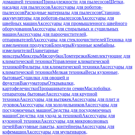
домашней техники
Принадлежности для пылесосов
Щетки,
насадки для пылесосов
Аксессуары для роботов-
пылесосов
Расходные материалы для пылесосов
Станции,
аккумуляторы для роботов-пылесосов
Аксессуары для
швейных машин
Аксессуары для промышленного швейного
оборудования
Аксессуары для стиральных и сушильных
машин
Аксессуары для пароочистителей,
отпаривателей
Аксессуары для стеклоочистителей
Техника для
измельчения продуктов
Блендеры
Кухонные комбайны,
измельчители
Планетарные
миксеры
Миксеры
Мясорубки
Ломтерезки
Комплектующие для
климатической техники
Управление климатической
техникой
Фильтры для климатической техники
Аксессуары для
климатической техники
Мелкая техника
Весы кухонные,
бытовые
Сушилки для овощей и
фруктов
Вакууматоры
Открывалки,
картофелечистки
Проращиватели семян
Маслобойки,
сепараторы бытовые
Аксессуары для крупной
техники
Аксессуары для вытяжек
Аксессуары для плит и
духовок
Аксессуары для холодильников
Аксессуары для
посудомоечных машин
Средства для посудомоечных
машин
Средства для ухода за техникой
Аксессуары для
кухонной техники
Аксессуары для микроволновых
печей
Вакуумные пакеты, контейнеры
Аксессуары для
кофемашин
Аксессуары для мультиварок,