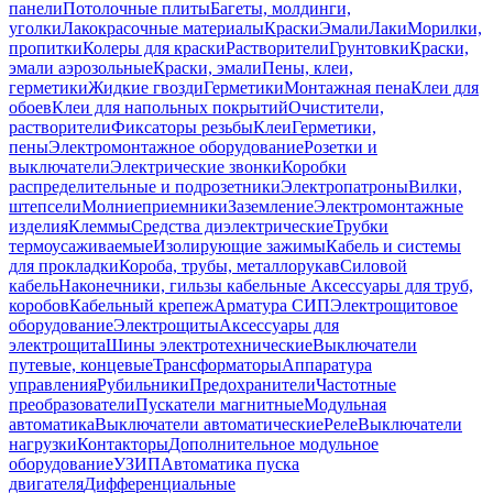
панели
Потолочные плиты
Багеты, молдинги,
уголки
Лакокрасочные материалы
Краски
Эмали
Лаки
Морилки,
пропитки
Колеры для краски
Растворители
Грунтовки
Краски,
эмали аэрозольные
Краски, эмали
Пены, клеи,
герметики
Жидкие гвозди
Герметики
Монтажная пена
Клеи для
обоев
Клеи для напольных покрытий
Очистители,
растворители
Фиксаторы резьбы
Клеи
Герметики,
пены
Электромонтажное оборудование
Розетки и
выключатели
Электрические звонки
Коробки
распределительные и подрозетники
Электропатроны
Вилки,
штепсели
Молниеприемники
Заземление
Электромонтажные
изделия
Клеммы
Средства диэлектрические
Трубки
термоусаживаемые
Изолирующие зажимы
Кабель и системы
для прокладки
Короба, трубы, металлорукав
Силовой
кабель
Наконечники, гильзы кабельные
Аксессуары для труб,
коробов
Кабельный крепеж
Арматура СИП
Электрощитовое
оборудование
Электрощиты
Аксессуары для
электрощита
Шины электротехнические
Выключатели
путевые, концевые
Трансформаторы
Аппаратура
управления
Рубильники
Предохранители
Частотные
преобразователи
Пускатели магнитные
Модульная
автоматика
Выключатели автоматические
Реле
Выключатели
нагрузки
Контакторы
Дополнительное модульное
оборудование
УЗИП
Автоматика пуска
двигателя
Дифференциальные