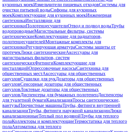
кухонных моек
Измельчители пищевых отходов
Системы для
очистки питьевой воды
Сифоны для кухонных
моек
Комплектующие для кухонных моек
Инженерная
сантехника
Инсталляции для
сантехники
Полотенцесушители
Отвод и подвод воды
Трубы
водопроводные
Магистральные фильтры, системы
сантехнические
Комплектующие для радиаторов,
полотенцесушителей
Монтажные комплекты для
сантехники
Регулирующая арматура
Системы защиты от
протечек
Люки сантехнические
Аксессуары для
магистральных фильтров, систем
сантехнических
Фитинги
Комплектующие для
инсталляций
Опрессовочные насосы
Сантехника для
общественных мест
Аксессуары для общественных
санузлов
Сушилки для рук
Дозаторы для общественных
санузлов
Сенсорные дозаторы для общественных
санузлов
Локтевые дозаторы для общественных
санузлов
Диспенсеры для бумажных полотенец
Диспенсеры
для туалетной бумаги
Канализация
Тросы сантехнические,
вантузы
Прочистные машины
Трубы, фитинги внутренней
канализации
Трубы, фитинги наружной канализации
Люки
канализационные
Теплый пол водяной
Трубы для теплого
пола
Коллекторы и комплектующие
Термостатика для теплого
пола
Автоматика для теплого
пола
Строительство
Строительные смеси и грунтовки
Клеевые