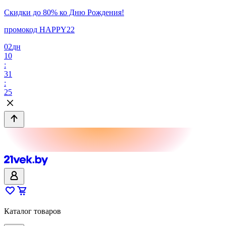
Скидки до 80% ко Дню Рождения!
промокод HAPPY22
02
дн
10
:
31
:
25
Каталог товаров