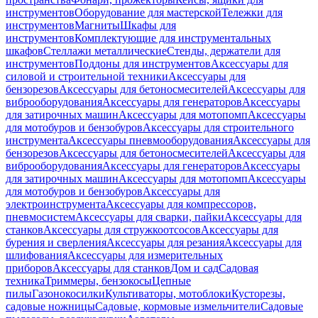
инструментов
Оборудование для мастерской
Тележки для
инструментов
Магниты
Шкафы для
инструментов
Комплектующие для инструментальных
шкафов
Стеллажи металлические
Стенды, держатели для
инструментов
Поддоны для инструментов
Аксессуары для
силовой и строительной техники
Аксессуары для
бензорезов
Аксессуары для бетоносмесителей
Аксессуары для
виброоборудования
Аксессуары для генераторов
Аксессуары
для затирочных машин
Аксессуары для мотопомп
Аксессуары
для мотобуров и бензобуров
Аксессуары для строительного
инструмента
Аксессуары пневмооборудования
Аксессуары для
бензорезов
Аксессуары для бетоносмесителей
Аксессуары для
виброоборудования
Аксессуары для генераторов
Аксессуары
для затирочных машин
Аксессуары для мотопомп
Аксессуары
для мотобуров и бензобуров
Аксессуары для
электроинструмента
Аксессуары для компрессоров,
пневмосистем
Аксессуары для сварки, пайки
Аксессуары для
станков
Аксессуары для стружкоотсосов
Аксессуары для
бурения и сверления
Аксессуары для резания
Аксессуары для
шлифования
Аксессуары для измерительных
приборов
Аксессуары для станков
Дом и сад
Садовая
техника
Триммеры, бензокосы
Цепные
пилы
Газонокосилки
Культиваторы, мотоблоки
Кусторезы,
садовые ножницы
Садовые, кормовые измельчители
Садовые