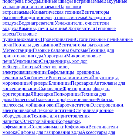
подогрева посуды
Винные шкафы встраиваемые
Вакуумные
упаковщики встраиваемые
Пароварки
встраиваемые
Климатическая техника
Вентиляторы
бытовые
Кондиционеры, сплит-системы
Охладители
воздуха
Водонагреватели
Увлажнители, очистители
воздуха
Камины, печи-камины
Обогреватели
Тепловые
завесы
Тепловые
пушки
Биокамины
Проветриватели
Отопительные печи
Банные
печи
Порталы для каминов
Вентиляторы вытяжные
Метеостанции
Газовые баллоны бытовые
Техника для
приготовления еды
Аэрогрили
Микроволновые
печи
Мультиварки
Сэндвичницы, хот-дог
мейкеры
Тостеры
Электрогрили,
электрошашлычницы
Вафельницы, орешницы,
кексницы
Хлебопечки
Ростеры, мини-печи
Йогуртницы,
мороженицы
Фризеры
Блинницы
Пароварки
Автоклавы для
консервирования
Сыроварни
Фритюрницы, фондю-
фритюрницы
Яйцеварки
Попкорницы
Техника для
дома
Пылесосы
Пылесосы профессиональные
Роботы-
пылесосы, мойщики окон
Пароочистители
Электровеники,
электрошвабры
Стеклоочистители
Стерилизационное
оборудование
Техника для приготовления
напитков
Электрочайники
Кофеварки,
кофемашины
Соковыжималки
Кофемолки
Вспениватели
молока
Сифоны для газирования воды
Аксессуары для