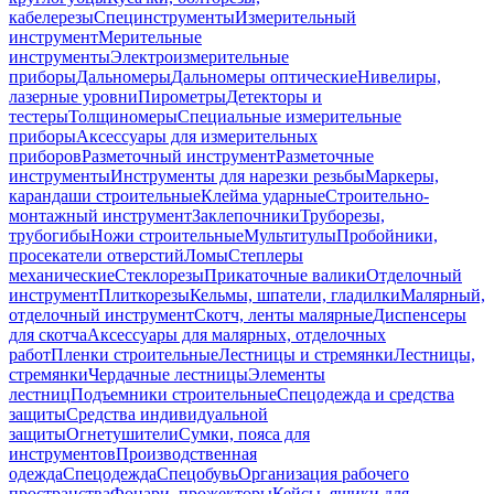
кабелерезы
Специнструменты
Измерительный
инструмент
Мерительные
инструменты
Электроизмерительные
приборы
Дальномеры
Дальномеры оптические
Нивелиры,
лазерные уровни
Пирометры
Детекторы и
тестеры
Толщиномеры
Специальные измерительные
приборы
Аксессуары для измерительных
приборов
Разметочный инструмент
Разметочные
инструменты
Инструменты для нарезки резьбы
Маркеры,
карандаши строительные
Клейма ударные
Строительно-
монтажный инструмент
Заклепочники
Труборезы,
трубогибы
Ножи строительные
Мультитулы
Пробойники,
просекатели отверстий
Ломы
Степлеры
механические
Стеклорезы
Прикаточные валики
Отделочный
инструмент
Плиткорезы
Кельмы, шпатели, гладилки
Малярный,
отделочный инструмент
Скотч, ленты малярные
Диспенсеры
для скотча
Аксессуары для малярных, отделочных
работ
Пленки строительные
Лестницы и стремянки
Лестницы,
стремянки
Чердачные лестницы
Элементы
лестниц
Подъемники строительные
Спецодежда и средства
защиты
Средства индивидуальной
защиты
Огнетушители
Сумки, пояса для
инструментов
Производственная
одежда
Спецодежда
Спецобувь
Организация рабочего
пространства
Фонари, прожекторы
Кейсы, ящики для