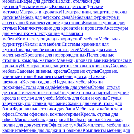
мебель
Шкафы для детской
Полки, стеллажи для
детской
Детские комоды
Кровати детские
Детские
матрасы
Матрасы в кроватку
Наматрасники, защитные чехлы
детские
Мебель для детского сада
Мебельная фурнитура и
аксессуары
Комплектующие для столов
Комплектующие для
стульев
Комплектующие для кроватей и кроваток
Аксессуары
для мебели
Комплектующие для мягкой
мебели
Комплектующие для корпусной мебели
Мебельная
фурнитура
Чехлы для мебели
Системы хранения для
кухни
Товары для безопасности детей
Мебель для самых
маленьких
Кроватки для новорожденных
Пеленальные
столики, комоды, матрасы
Манежи, кровати-манежи
Матрасы в
кроватку
Наматрасники, защитные чехлы в кроватку
Садовая
мебель
Садовые диваны, кресла
Садовые стулья
Садовые,
уличные столы
Комплекты мебели для сада
Гамаки,
шезлонги
Качели садовые
Надувная мебель
Кухни
походные
Столы для сада
Мебель для учебы
Столы, стулья
детские
Письменные столы
Растущие столы и парты
Растущие
кресла и стулья для учебы
Мебель для бани и сауны
Стулья,
табуретки, подставки для бани
Скамьи для бани
Столы для
бани
Журнальные столики для бани
Мебель для кабинета и
офиса
Столы офисные, компьютерные
Кресла, стулья для
офиса
Мягкая мебель для офиса
Шкафы офисные
Стеллажи,
полки для документов
Офисные тумбы
Комплекты мебели для
кабинета
Мебель для лоджии и балкона
Комплекты мебели для