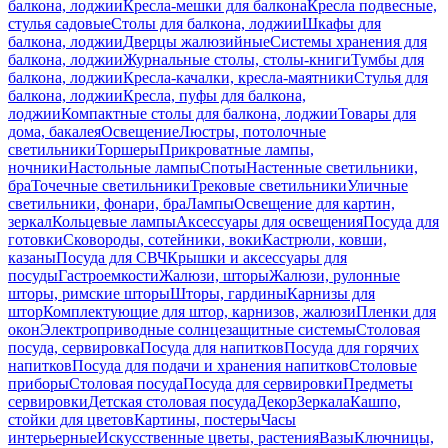
балкона, лоджии
Кресла-мешки для балкона
Кресла подвесные,
стулья садовые
Столы для балкона, лоджии
Шкафы для
балкона, лоджии
Дверцы жалюзийные
Системы хранения для
балкона, лоджии
Журнальные столы, столы-книги
Тумбы для
балкона, лоджии
Кресла-качалки, кресла-маятники
Стулья для
балкона, лоджии
Кресла, пуфы для балкона,
лоджии
Компактные столы для балкона, лоджии
Товары для
дома, бакалея
Освещение
Люстры, потолочные
светильники
Торшеры
Прикроватные лампы,
ночники
Настольные лампы
Споты
Настенные светильники,
бра
Точечные светильники
Трековые светильники
Уличные
светильники, фонари, бра
Лампы
Освещение для картин,
зеркал
Кольцевые лампы
Аксессуары для освещения
Посуда для
готовки
Сковороды, сотейники, воки
Кастрюли, ковши,
казаны
Посуда для СВЧ
Крышки и аксессуары для
посуды
Гастроемкости
Жалюзи, шторы
Жалюзи, рулонные
шторы, римские шторы
Шторы, гардины
Карнизы для
штор
Комплектующие для штор, карнизов, жалюзи
Пленки для
окон
Электроприводные солнцезащитные системы
Столовая
посуда, сервировка
Посуда для напитков
Посуда для горячих
напитков
Посуда для подачи и хранения напитков
Столовые
приборы
Столовая посуда
Посуда для сервировки
Предметы
сервировки
Детская столовая посуда
Декор
Зеркала
Кашпо,
стойки для цветов
Картины, постеры
Часы
интерьерные
Искусственные цветы, растения
Вазы
Ключницы,