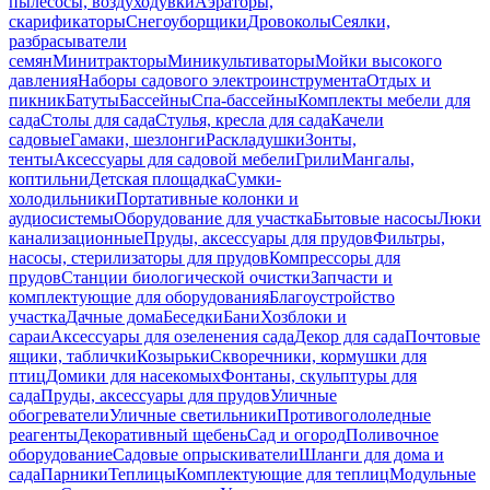
пылесосы, воздуходувки
Аэраторы,
скарификаторы
Снегоуборщики
Дровоколы
Сеялки,
разбрасыватели
семян
Минитракторы
Миникультиваторы
Мойки высокого
давления
Наборы садового электроинструмента
Отдых и
пикник
Батуты
Бассейны
Спа-бассейны
Комплекты мебели для
сада
Столы для сада
Стулья, кресла для сада
Качели
садовые
Гамаки, шезлонги
Раскладушки
Зонты,
тенты
Аксессуары для садовой мебели
Грили
Мангалы,
коптильни
Детская площадка
Сумки-
холодильники
Портативные колонки и
аудиосистемы
Оборудование для участка
Бытовые насосы
Люки
канализационные
Пруды, аксессуары для прудов
Фильтры,
насосы, стерилизаторы для прудов
Компрессоры для
прудов
Станции биологической очистки
Запчасти и
комплектующие для оборудования
Благоустройство
участка
Дачные дома
Беседки
Бани
Хозблоки и
сараи
Аксессуары для озеленения сада
Декор для сада
Почтовые
ящики, таблички
Козырьки
Скворечники, кормушки для
птиц
Домики для насекомых
Фонтаны, скульптуры для
сада
Пруды, аксессуары для прудов
Уличные
обогреватели
Уличные светильники
Противогололедные
реагенты
Декоративный щебень
Сад и огород
Поливочное
оборудование
Садовые опрыскиватели
Шланги для дома и
сада
Парники
Теплицы
Комплектующие для теплиц
Модульные