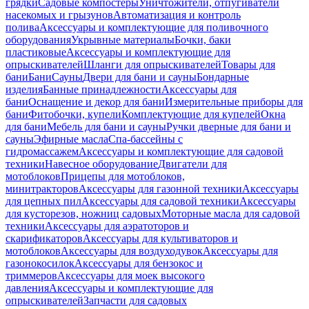
грядки
Садовые компостеры
Уничтожители, отпугиватели
насекомых и грызунов
Автоматизация и контроль
полива
Аксессуары и комплектующие для поливочного
оборудования
Укрывные материалы
Бочки, баки
пластиковые
Аксессуары и комплектующие для
опрыскивателей
Шланги для опрыскивателей
Товары для
бани
Бани
Сауны
Двери для бани и сауны
Бондарные
изделия
Банные принадлежности
Аксессуары для
бани
Оснащение и декор для бани
Измерительные приборы для
бани
Фитобочки, купели
Комплектующие для купелей
Окна
для бани
Мебель для бани и сауны
Ручки дверные для бани и
сауны
Эфирные масла
Спа-бассейны с
гидромассажем
Аксессуары и комплектующие для садовой
техники
Навесное оборудование
Двигатели для
мотоблоков
Прицепы для мотоблоков,
минитракторов
Аксессуары для газонной техники
Аксессуары
для цепных пил
Аксессуары для садовой техники
Аксессуары
для кусторезов, ножниц садовых
Моторные масла для садовой
техники
Аксессуары для аэратоторов и
скарификаторов
Аксессуары для культиваторов и
мотоблоков
Аксессуары для воздуходувок
Аксессуары для
газонокосилок
Аксессуары для бензокос и
триммеров
Аксессуары для моек высокого
давления
Аксессуары и комплектующие для
опрыскивателей
Запчасти для садовых