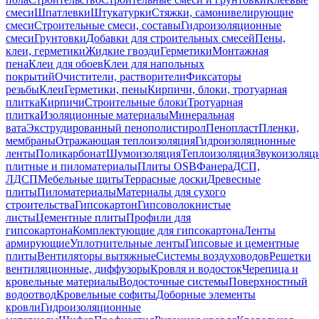
смеси
Шпатлевки
Штукатурки
Стяжки, самонивелирующие
смеси
Строительные смеси, составы
Гидроизоляционные
смеси
Грунтовки
Добавки для строительных смесей
Пены,
клеи, герметики
Жидкие гвозди
Герметики
Монтажная
пена
Клеи для обоев
Клеи для напольных
покрытий
Очистители, растворители
Фиксаторы
резьбы
Клеи
Герметики, пены
Кирпичи, блоки, тротуарная
плитка
Кирпичи
Строительные блоки
Тротуарная
плитка
Изоляционные материалы
Минеральная
вата
Экструдированный пенополистирол
Пенопласт
Пленки,
мембраны
Отражающая теплоизоляция
Гидроизоляционные
ленты
Поликарбонат
Шумоизоляция
Теплоизоляция
Звукоизоляц
плитные и пиломатериалы
Плиты OSB
Фанера
ДСП,
ЛДСП
Мебельные щиты
Террасные доски
Древесные
плиты
Пиломатериалы
Материалы для сухого
строительства
Гипсокартон
Гипсоволокнистые
листы
Цементные плиты
Профили для
гипсокартона
Комплектующие для гипсокартона
Ленты
армирующие
Уплотнительные ленты
Гипсовые и цементные
плиты
Вентиляторы вытяжные
Системы воздуховодов
Решетки
вентиляционные, диффузоры
Кровля и водосток
Черепица и
кровельные материалы
Водосточные системы
Поверхностный
водоотвод
Кровельные софиты
Доборные элементы
кровли
Гидроизоляционные