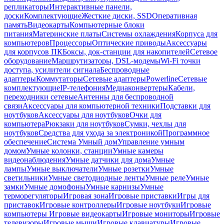
репликаторы
Интерактивные панели,
доски
Комплектующие
Жесткие диски, SSD
Оперативная
память
Видеокарты
Компьютерные блоки
питания
Материнские платы
Системы охлаждения
Корпуса для
компьютеров
Процессоры
Оптические приводы
Аксессуары
для корпусов ПК
Боксы, док-станции для накопителей
Сетевое
оборудование
Маршрутизаторы, DSL-модемы
Wi-Fi точки
доступа, усилители сигнала
Беспроводные
адаптеры
Коммутаторы
Сетевые адаптеры
Powerline
Сетевые
комплектующие
IP-телефония
Медиаконвертеры
Кабели,
переходники сетевые
Антенны для беспроводной
связи
Аксессуары для компьютерной техники
Подставки для
ноутбуков
Аксессуары для ноутбуков
Очки для
компьютера
Рюкзаки для ноутбуков
Сумки, чехлы для
ноутбуков
Средства для ухода за электроникой
Программное
обеспечение
Система Умный дом
Управление умным
домом
Умные колонки, станции
Умные камеры
видеонаблюдения
Умные датчики для дома
Умные
лампы
Умные выключатели
Умные розетки
Умные
светильники
Умные светодиодные ленты
Умные реле
Умные
замки
Умные домофоны
Умные карнизы
Умные
терморегуляторы
Игровая зона
Игровые приставки
Игры для
приставок
Игровые контроллеры
Игровые ноутбуки
Игровые
компьютеры
Игровые видеокарты
Игровые мониторы
Игровые
телевизоры
Игровые мыши
Игровые клавиатуры
Игровые