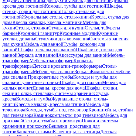
модули
Столешницы для кухни
Мебель для гостиной
Диваны,
кресла для гостиной
Комоды, тумбы для гостиной
Шкафы,
стенки, горки для гостиной
Полки, стеллажи для
гостиной
Журнальные столы, столы-книги
Кресла, стулья для
дома
Кресла-качалки, кресла-маятники
Мебель для
кухни
Столы, столики
Стулья для кухни
Стулья, табуреты
барные
Кухонный гарнитур
Кухонные модули
Кухонные
уголки, диваны
Стульчики для кормления
Системы хранения
для кухни
Мебель для ванной
Тумбы, консоли для
ванной
Шкафы, пеналы для ванной
Шкафчики, полки для
ванной
Зеркала для ванной
Аксессуары для ванной
Мебель-
трансформер
Мебель-трансформер
Кровати-
трансформеры
Детские кроватки-трансформеры
Столы-
трансформеры
Мебель для спальни
Зеркала
Комплекты мебели
для спальни
Прикроватные тумбы
Комоды и тумбы для
спальни
Туалетные столики
Шкафы для спальни
Мебель для
жилых комнат
Диваны, кресла для дома
Шкафы, стенки,
секции
Полки, стеллажи, системы хранения
Стулья,
кресла
Комоды и тумбы
Журнальные столы, столы-
книги
Кресла-качалки, кресла-маятники
Мебель для
телевизора
Комоды, тумбы под телевизор
Кронштейны, стойки
для телевизора
Каминокомплекты под телевизор
Мебель для
прихожей
Секции, тумбы в прихожую
Полки и системы
хранения в прихожую
Вешалки, подставки для
зонтов
Банкетки, скамьи
Ключницы, газетницы
Детская