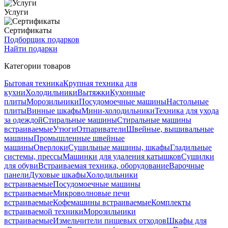
Услуги
Сертификаты
Подборщик подарков
Найти подарки
Категории товаров
Бытовая техника
Крупная техника для
кухни
Холодильники
Вытяжки
Кухонные
плиты
Морозильники
Посудомоечные машины
Настольные
плиты
Винные шкафы
Мини-холодильники
Техника для ухода
за одеждой
Стиральные машины
Стиральные машины
встраиваемые
Утюги
Отпариватели
Швейные, вышивальные
машины
Промышленные швейные
машины
Оверлоки
Сушильные машины, шкафы
Гладильные
системы, прессы
Машинки для удаления катышков
Сушилки
для обуви
Встраиваемая техника, оборудование
Варочные
панели
Духовые шкафы
Холодильники
встраиваемые
Посудомоечные машины
встраиваемые
Микроволновые печи
встраиваемые
Кофемашины встраиваемые
Комплекты
встраиваемой техники
Морозильники
встраиваемые
Измельчители пищевых отходов
Шкафы для