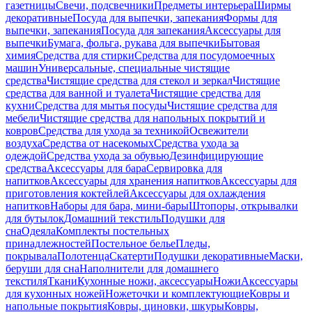
газетницы
Свечи, подсвечники
Предметы интерьера
Ширмы
декоративные
Посуда для выпечки, запекания
Формы для
выпечки, запекания
Посуда для запекания
Аксессуары для
выпечки
Бумага, фольга, рукава для выпечки
Бытовая
химия
Средства для стирки
Средства для посудомоечных
машин
Универсальные, специальные чистящие
средства
Чистящие средства для стекол и зеркал
Чистящие
средства для ванной и туалета
Чистящие средства для
кухни
Средства для мытья посуды
Чистящие средства для
мебели
Чистящие средства для напольных покрытий и
ковров
Средства для ухода за техникой
Освежители
воздуха
Средства от насекомых
Средства ухода за
одеждой
Средства ухода за обувью
Дезинфицирующие
средства
Аксессуары для бара
Сервировка для
напитков
Аксессуары для хранения напитков
Аксессуары для
приготовления коктейлей
Аксессуары для охлаждения
напитков
Наборы для бара, мини-бары
Штопоры, открывалки
для бутылок
Домашний текстиль
Подушки для
сна
Одеяла
Комплекты постельных
принадлежностей
Постельное белье
Пледы,
покрывала
Полотенца
Скатерти
Подушки декоративные
Маски,
беруши для сна
Наполнители для домашнего
текстиля
Ткани
Кухонные ножи, аксессуары
Ножи
Аксессуары
для кухонных ножей
Ножеточки и комплектующие
Ковры и
напольные покрытия
Ковры, циновки, шкуры
Ковры,