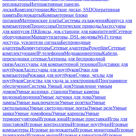
репликаторы
Интерактивные панели,
доски
Комплектующие
Жесткие диски, SSD
Оперативная
память
Видеокарты
Компьютерные блоки
питания
Материнские платы
Системы охлаждения
Корпуса для
компьютеров
Процессоры
Оптические приводы
Аксессуары
для корпусов ПК
Боксы, док-станции для накопителей
Сетевое
оборудование
Маршрутизаторы, DSL-модемы
Wi-Fi точки
доступа, усилители сигнала
Беспроводные
адаптеры
Коммутаторы
Сетевые адаптеры
Powerline
Сетевые
комплектующие
IP-телефония
Медиаконвертеры
Кабели,
переходники сетевые
Антенны для беспроводной
связи
Аксессуары для компьютерной техники
Подставки для
ноутбуков
Аксессуары для ноутбуков
Очки для
компьютера
Рюкзаки для ноутбуков
Сумки, чехлы для
ноутбуков
Средства для ухода за электроникой
Программное
обеспечение
Система Умный дом
Управление умным
домом
Умные колонки, станции
Умные камеры
видеонаблюдения
Умные датчики для дома
Умные
лампы
Умные выключатели
Умные розетки
Умные
светильники
Умные светодиодные ленты
Умные реле
Умные
замки
Умные домофоны
Умные карнизы
Умные
терморегуляторы
Игровая зона
Игровые приставки
Игры для
приставок
Игровые контроллеры
Игровые ноутбуки
Игровые
компьютеры
Игровые видеокарты
Игровые мониторы
Игровые
телевизоры
Игровые мыши
Игровые клавиатуры
Игровые