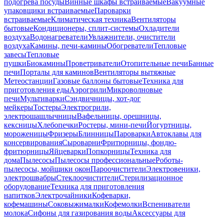
подогрева посуды
Винные шкафы встраиваемые
Вакуумные
упаковщики встраиваемые
Пароварки
встраиваемые
Климатическая техника
Вентиляторы
бытовые
Кондиционеры, сплит-системы
Охладители
воздуха
Водонагреватели
Увлажнители, очистители
воздуха
Камины, печи-камины
Обогреватели
Тепловые
завесы
Тепловые
пушки
Биокамины
Проветриватели
Отопительные печи
Банные
печи
Порталы для каминов
Вентиляторы вытяжные
Метеостанции
Газовые баллоны бытовые
Техника для
приготовления еды
Аэрогрили
Микроволновые
печи
Мультиварки
Сэндвичницы, хот-дог
мейкеры
Тостеры
Электрогрили,
электрошашлычницы
Вафельницы, орешницы,
кексницы
Хлебопечки
Ростеры, мини-печи
Йогуртницы,
мороженицы
Фризеры
Блинницы
Пароварки
Автоклавы для
консервирования
Сыроварни
Фритюрницы, фондю-
фритюрницы
Яйцеварки
Попкорницы
Техника для
дома
Пылесосы
Пылесосы профессиональные
Роботы-
пылесосы, мойщики окон
Пароочистители
Электровеники,
электрошвабры
Стеклоочистители
Стерилизационное
оборудование
Техника для приготовления
напитков
Электрочайники
Кофеварки,
кофемашины
Соковыжималки
Кофемолки
Вспениватели
молока
Сифоны для газирования воды
Аксессуары для