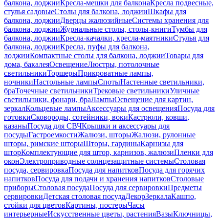
балкона, лоджии
Кресла-мешки для балкона
Кресла подвесные,
стулья садовые
Столы для балкона, лоджии
Шкафы для
балкона, лоджии
Дверцы жалюзийные
Системы хранения для
балкона, лоджии
Журнальные столы, столы-книги
Тумбы для
балкона, лоджии
Кресла-качалки, кресла-маятники
Стулья для
балкона, лоджии
Кресла, пуфы для балкона,
лоджии
Компактные столы для балкона, лоджии
Товары для
дома, бакалея
Освещение
Люстры, потолочные
светильники
Торшеры
Прикроватные лампы,
ночники
Настольные лампы
Споты
Настенные светильники,
бра
Точечные светильники
Трековые светильники
Уличные
светильники, фонари, бра
Лампы
Освещение для картин,
зеркал
Кольцевые лампы
Аксессуары для освещения
Посуда для
готовки
Сковороды, сотейники, воки
Кастрюли, ковши,
казаны
Посуда для СВЧ
Крышки и аксессуары для
посуды
Гастроемкости
Жалюзи, шторы
Жалюзи, рулонные
шторы, римские шторы
Шторы, гардины
Карнизы для
штор
Комплектующие для штор, карнизов, жалюзи
Пленки для
окон
Электроприводные солнцезащитные системы
Столовая
посуда, сервировка
Посуда для напитков
Посуда для горячих
напитков
Посуда для подачи и хранения напитков
Столовые
приборы
Столовая посуда
Посуда для сервировки
Предметы
сервировки
Детская столовая посуда
Декор
Зеркала
Кашпо,
стойки для цветов
Картины, постеры
Часы
интерьерные
Искусственные цветы, растения
Вазы
Ключницы,