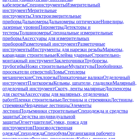
кабелерезы
Специнструменты
Измерительный
инструмент
Мерительные
инструменты
Электроизмерительные
приборы
Дальномеры
Дальномеры оптические
Нивелиры,
лазерные уровни
Пирометры
Детекторы и
тестеры
Толщиномеры
Специальные измерительные
приборы
Аксессуары для измерительных
приборов
Разметочный инструмент
Разметочные
инструменты
Инструменты для нарезки резьбы
Маркеры,
карандаши строительные
Клейма ударные
Строительно-
монтажный инструмент
Заклепочники
Труборезы,
трубогибы
Ножи строительные
Мультитулы
Пробойники,
просекатели отверстий
Ломы
Степлеры
механические
Стеклорезы
Прикаточные валики
Отделочный
инструмент
Плиткорезы
Кельмы, шпатели, гладилки
Малярный,
отделочный инструмент
Скотч, ленты малярные
Диспенсеры
для скотча
Аксессуары для малярных, отделочных
работ
Пленки строительные
Лестницы и стремянки
Лестницы,
стремянки
Чердачные лестницы
Элементы
лестниц
Подъемники строительные
Спецодежда и средства
защиты
Средства индивидуальной
защиты
Огнетушители
Сумки, пояса для
инструментов
Производственная
одежда
Спецодежда
Спецобувь
Организация рабочего
пространства
Фонари, прожекторы
Кейсы, ящики для