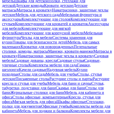
мебель
Шкафы для детской
Полки, стеллажи для
детской
Детские комоды
Кровати детские
Детские
матрасы
Матрасы в кроватку
Наматрасники, защитные чехлы
детские
Мебель для детского сада
Мебельная фурнитура и
аксессуары
Комплектующие для столов
Комплектующие для
стульев
Комплектующие для кроватей и кроваток
Аксессуары
для мебели
Комплектующие для мягкой
мебели
Комплектующие для корпусной мебели
Мебельная
фурнитура
Чехлы для мебели
Системы хранения для
кухни
Товары для безопасности детей
Мебель для самых
маленьких
Кроватки для новорожденных
Пеленальные
столики, комоды, матрасы
Манежи, кровати-манежи
Матрасы в
кроватку
Наматрасники, защитные чехлы в кроватку
Садовая
мебель
Садовые диваны, кресла
Садовые стулья
Садовые,
уличные столы
Комплекты мебели для сада
Гамаки,
шезлонги
Качели садовые
Надувная мебель
Кухни
походные
Столы для сада
Мебель для учебы
Столы, стулья
детские
Письменные столы
Растущие столы и парты
Растущие
кресла и стулья для учебы
Мебель для бани и сауны
Стулья,
табуретки, подставки для бани
Скамьи для бани
Столы для
бани
Журнальные столики для бани
Мебель для кабинета и
офиса
Столы офисные, компьютерные
Кресла, стулья для
офиса
Мягкая мебель для офиса
Шкафы офисные
Стеллажи,
полки для документов
Офисные тумбы
Комплекты мебели для
кабинета
Мебель для лоджии и балкона
Комплекты мебели для