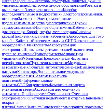
анкеры
Карабины
Фиксаторы арматуры
Шплинты
Пружины
универсальные
Электромонтажное оборудование
Розетки и
выключатели
Электрические звонки
Коробки
распределительные и подрозетники
Электропатроны
Вилки,
штепсели
Заземление
Электромонтажные
изделия
Клеммы
Средства диэлектрические
Трубки
термоусаживаемые
Изолирующие зажимы
Кабель и системы
для прокладки
Короба, трубы, металлорукав
Силовой
кабель
Наконечники, гильзы кабельные
Аксессуары для труб,
коробов
Кабельный крепеж
Арматура СИП
Электрощитовое
оборудование
Электрощиты
Аксессуары для
электрощита
Шины электротехнические
Выключатели
путевые, концевые
Трансформаторы
Аппаратура
управления
Рубильники
Предохранители
Частотные
преобразователи
Пускатели магнитные
Модульная
автоматика
Выключатели автоматические
Реле
Выключатели
нагрузки
Контакторы
Дополнительное модульное
оборудование
УЗИП
Автоматика пуска
двигателя
Дифференциальные
автоматы
УЗО
Конденсаторы
Комплексная защита
электродвигателей
Аксессуары для модульной
автоматики
Приборы учета
Счетчики газа
Счетчики
электроэнергии
Счетчики воды
Ремонт и отделка
Напольные
покрытия и
плитка
Плитка
Ламинат
Линолеум
Керамогранит
Спортивные