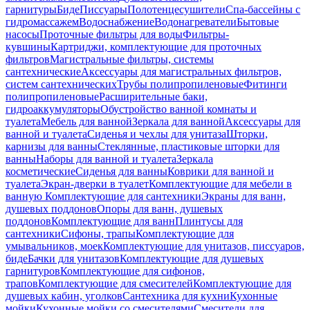
гарнитуры
Биде
Писсуары
Полотенцесушители
Спа-бассейны с
гидромассажем
Водоснабжение
Водонагреватели
Бытовые
насосы
Проточные фильтры для воды
Фильтры-
кувшины
Картриджи, комплектующие для проточных
фильтров
Магистральные фильтры, системы
сантехнические
Аксессуары для магистральных фильтров,
систем сантехнических
Трубы полипропиленовые
Фитинги
полипропиленовые
Расширительные баки,
гидроаккумуляторы
Обустройство ванной комнаты и
туалета
Мебель для ванной
Зеркала для ванной
Аксессуары для
ванной и туалета
Сиденья и чехлы для унитаза
Шторки,
карнизы для ванны
Стеклянные, пластиковые шторки для
ванны
Наборы для ванной и туалета
Зеркала
косметические
Сиденья для ванны
Коврики для ванной и
туалета
Экран-дверки в туалет
Комплектующие для мебели в
ванную
Комплектующие для сантехники
Экраны для ванн,
душевых поддонов
Опоры для ванн, душевых
поддонов
Комплектующие для ванн
Плинтусы для
сантехники
Сифоны, трапы
Комплектующие для
умывальников, моек
Комплектующие для унитазов, писсуаров,
биде
Бачки для унитазов
Комплектующие для душевых
гарнитуров
Комплектующие для сифонов,
трапов
Комплектующие для смесителей
Комплектующие для
душевых кабин, уголков
Сантехника для кухни
Кухонные
мойки
Кухонные мойки со смесителями
Смесители для