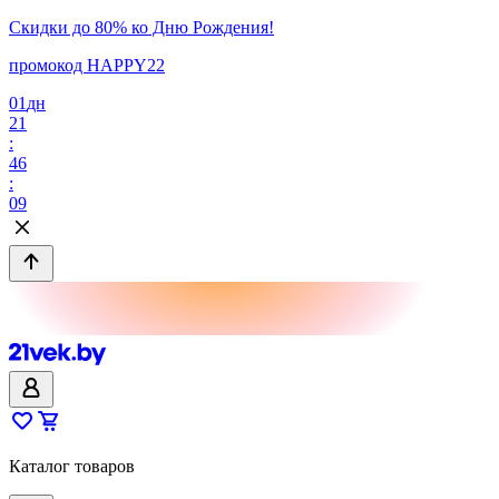
Скидки до 80% ко Дню Рождения!
промокод HAPPY22
01
дн
21
:
46
:
09
Каталог товаров