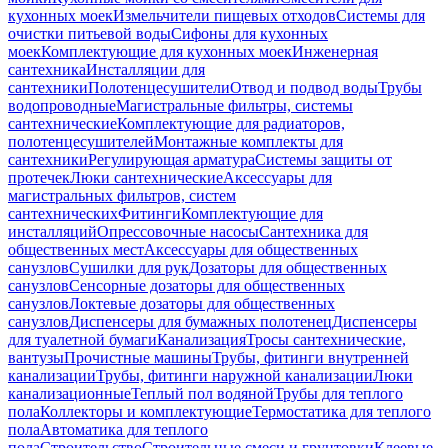
кухонных моек
Измельчители пищевых отходов
Системы для
очистки питьевой воды
Сифоны для кухонных
моек
Комплектующие для кухонных моек
Инженерная
сантехника
Инсталляции для
сантехники
Полотенцесушители
Отвод и подвод воды
Трубы
водопроводные
Магистральные фильтры, системы
сантехнические
Комплектующие для радиаторов,
полотенцесушителей
Монтажные комплекты для
сантехники
Регулирующая арматура
Системы защиты от
протечек
Люки сантехнические
Аксессуары для
магистральных фильтров, систем
сантехнических
Фитинги
Комплектующие для
инсталляций
Опрессовочные насосы
Сантехника для
общественных мест
Аксессуары для общественных
санузлов
Сушилки для рук
Дозаторы для общественных
санузлов
Сенсорные дозаторы для общественных
санузлов
Локтевые дозаторы для общественных
санузлов
Диспенсеры для бумажных полотенец
Диспенсеры
для туалетной бумаги
Канализация
Тросы сантехнические,
вантузы
Прочистные машины
Трубы, фитинги внутренней
канализации
Трубы, фитинги наружной канализации
Люки
канализационные
Теплый пол водяной
Трубы для теплого
пола
Коллекторы и комплектующие
Термостатика для теплого
пола
Автоматика для теплого
пола
Строительство
Строительные смеси и грунтовки
Клеевые