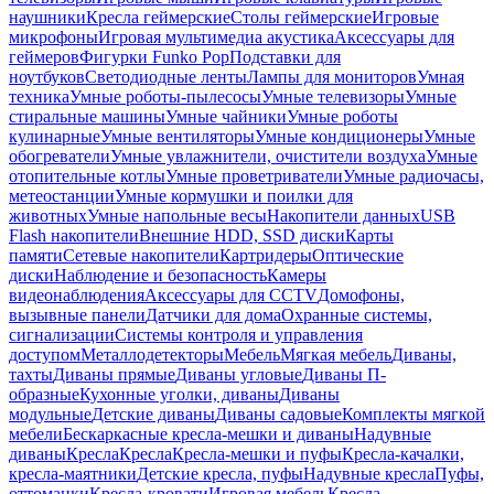
наушники
Кресла геймерские
Столы геймерские
Игровые
микрофоны
Игровая мультимедиа акустика
Аксессуары для
геймеров
Фигурки Funko Pop
Подставки для
ноутбуков
Светодиодные ленты
Лампы для мониторов
Умная
техника
Умные роботы-пылесосы
Умные телевизоры
Умные
стиральные машины
Умные чайники
Умные роботы
кулинарные
Умные вентиляторы
Умные кондиционеры
Умные
обогреватели
Умные увлажнители, очистители воздуха
Умные
отопительные котлы
Умные проветриватели
Умные радиочасы,
метеостанции
Умные кормушки и поилки для
животных
Умные напольные весы
Накопители данных
USB
Flash накопители
Внешние HDD, SSD диски
Карты
памяти
Сетевые накопители
Картридеры
Оптические
диски
Наблюдение и безопасность
Камеры
видеонаблюдения
Аксессуары для CCTV
Домофоны,
вызывные панели
Датчики для дома
Охранные системы,
сигнализации
Системы контроля и управления
доступом
Металлодетекторы
Мебель
Мягкая мебель
Диваны,
тахты
Диваны прямые
Диваны угловые
Диваны П-
образные
Кухонные уголки, диваны
Диваны
модульные
Детские диваны
Диваны садовые
Комплекты мягкой
мебели
Бескаркасные кресла-мешки и диваны
Надувные
диваны
Кресла
Кресла
Кресла-мешки и пуфы
Кресла-качалки,
кресла-маятники
Детские кресла, пуфы
Надувные кресла
Пуфы,
оттоманки
Кресла-кровати
Игровая мебель
Кресла