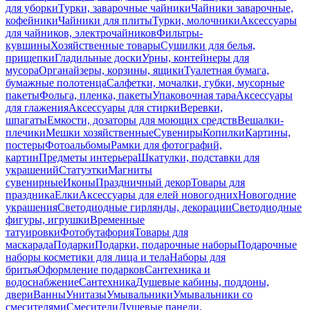
для уборки
Турки, заварочные чайники
Чайники заварочные,
кофейники
Чайники для плиты
Турки, молочники
Аксессуары
для чайников, электрочайников
Фильтры-
кувшины
Хозяйственные товары
Сушилки для белья,
прищепки
Гладильные доски
Урны, контейнеры для
мусора
Органайзеры, корзины, ящики
Туалетная бумага,
бумажные полотенца
Салфетки, мочалки, губки, мусорные
пакеты
Фольга, пленка, пакеты
Упаковочная тара
Аксессуары
для глажения
Аксессуары для стирки
Веревки,
шпагаты
Емкости, дозаторы для моющих средств
Вешалки-
плечики
Мешки хозяйственные
Сувениры
Копилки
Картины,
постеры
Фотоальбомы
Рамки для фотографий,
картин
Предметы интерьера
Шкатулки, подставки для
украшений
Статуэтки
Магниты
сувенирные
Иконы
Праздничный декор
Товары для
праздника
Елки
Аксессуары для елей новогодних
Новогодние
украшения
Светодиодные гирлянды, декорации
Светодиодные
фигуры, игрушки
Временные
татуировки
Фотобутафория
Товары для
маскарада
Подарки
Подарки, подарочные наборы
Подарочные
наборы косметики для лица и тела
Наборы для
бритья
Оформление подарков
Сантехника и
водоснабжение
Сантехника
Душевые кабины, поддоны,
двери
Ванны
Унитазы
Умывальники
Умывальники со
смесителями
Смесители
Душевые панели,