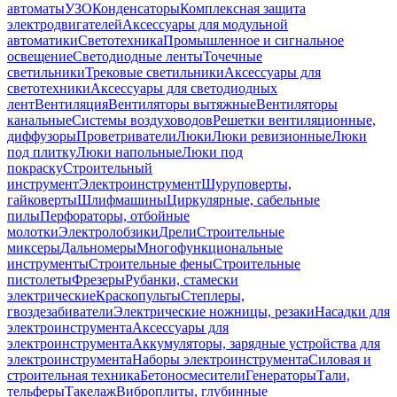
автоматы
УЗО
Конденсаторы
Комплексная защита
электродвигателей
Аксессуары для модульной
автоматики
Светотехника
Промышленное и сигнальное
освещение
Светодиодные ленты
Точечные
светильники
Трековые светильники
Аксессуары для
светотехники
Аксессуары для светодиодных
лент
Вентиляция
Вентиляторы вытяжные
Вентиляторы
канальные
Системы воздуховодов
Решетки вентиляционные,
диффузоры
Проветриватели
Люки
Люки ревизионные
Люки
под плитку
Люки напольные
Люки под
покраску
Строительный
инструмент
Электроинструмент
Шуруповерты,
гайковерты
Шлифмашины
Циркулярные, сабельные
пилы
Перфораторы, отбойные
молотки
Электролобзики
Дрели
Строительные
миксеры
Дальномеры
Многофункциональные
инструменты
Строительные фены
Строительные
пистолеты
Фрезеры
Рубанки, стамески
электрические
Краскопульты
Степлеры,
гвоздезабиватели
Электрические ножницы, резаки
Насадки для
электроинструмента
Аксессуары для
электроинструмента
Аккумуляторы, зарядные устройства для
электроинструмента
Наборы электроинструмента
Силовая и
строительная техника
Бетоносмесители
Генераторы
Тали,
тельферы
Такелаж
Виброплиты, глубинные