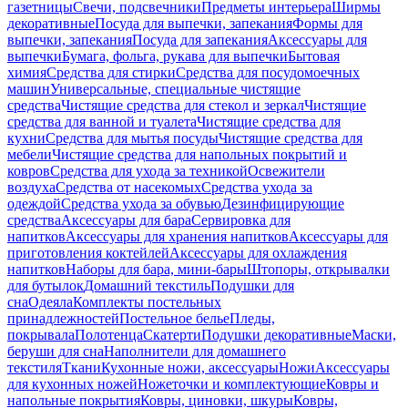
газетницы
Свечи, подсвечники
Предметы интерьера
Ширмы
декоративные
Посуда для выпечки, запекания
Формы для
выпечки, запекания
Посуда для запекания
Аксессуары для
выпечки
Бумага, фольга, рукава для выпечки
Бытовая
химия
Средства для стирки
Средства для посудомоечных
машин
Универсальные, специальные чистящие
средства
Чистящие средства для стекол и зеркал
Чистящие
средства для ванной и туалета
Чистящие средства для
кухни
Средства для мытья посуды
Чистящие средства для
мебели
Чистящие средства для напольных покрытий и
ковров
Средства для ухода за техникой
Освежители
воздуха
Средства от насекомых
Средства ухода за
одеждой
Средства ухода за обувью
Дезинфицирующие
средства
Аксессуары для бара
Сервировка для
напитков
Аксессуары для хранения напитков
Аксессуары для
приготовления коктейлей
Аксессуары для охлаждения
напитков
Наборы для бара, мини-бары
Штопоры, открывалки
для бутылок
Домашний текстиль
Подушки для
сна
Одеяла
Комплекты постельных
принадлежностей
Постельное белье
Пледы,
покрывала
Полотенца
Скатерти
Подушки декоративные
Маски,
беруши для сна
Наполнители для домашнего
текстиля
Ткани
Кухонные ножи, аксессуары
Ножи
Аксессуары
для кухонных ножей
Ножеточки и комплектующие
Ковры и
напольные покрытия
Ковры, циновки, шкуры
Ковры,