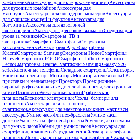
хлебопечек
Аксессуары для тостеров, сэндвичниц
Аксессуары
для кухонных комбайнов
Аксессуары для
мясорубок
Аксессуары для блендеров, миксеров
Аксессуары
для сушилок овощей и фруктов
Аксессуары для
йогуртниц
Аксессуары для аэрогрилей,
электрогрилей
Аксессуары для соковыжималок
Средства для
ухода за техникой
Смартфоны, ТВ и
электроника
Смартфоны
Смартфоны
Смартфоны
восстановленные
Смартфоны Apple
Смартфоны
Xiaomi
Смартфоны Samsung
Смартфоны Honor
Смартфоны
Huawei
Смартфоны POCO
Смартфоны Infinix
Смартфоны
Tecno
Смартфоны Realme
Смартфоны Samsung Galaxy S26
series
Кнопочные телефоны
Складные смартфоны
Телевизоры,
мониторы
Телевизоры
Мониторы
Мониторы-телевизоры
ТВ-
приставки и медиаплееры
Проекторы
Проекционные
экраны
Профессиональные дисплеи
Планшеты, электронные
книги
Планшеты
Электронные книги
Графические
планшеты
Блокноты электронные
Чехлы, бамперы для
планшетов
Аксессуары для планшетов,
смартфонов
Аксессуары для электронных книг
Смарт-часы,
аксессуары
Умные часы
Фитнес-браслеты
Умные часы
детские
Умные часы, фитнес-браслеты
Ремешки, аксессуары
для умных часов
Кабели для умных часов
Аксессуары для
смартфонов, планшетов
Зарядные устройства для телефонов,
планшетов
Чехлы, защитные стекла для телефонов
Чехлы для