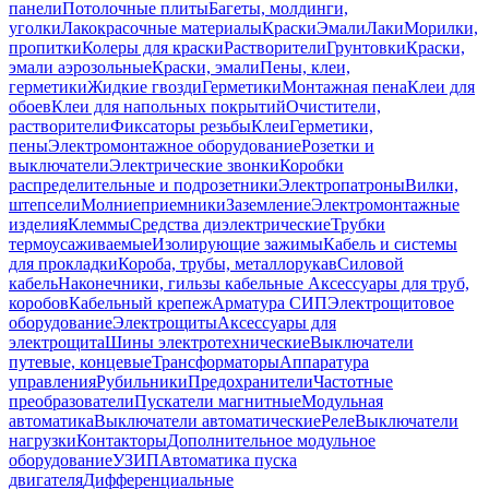
панели
Потолочные плиты
Багеты, молдинги,
уголки
Лакокрасочные материалы
Краски
Эмали
Лаки
Морилки,
пропитки
Колеры для краски
Растворители
Грунтовки
Краски,
эмали аэрозольные
Краски, эмали
Пены, клеи,
герметики
Жидкие гвозди
Герметики
Монтажная пена
Клеи для
обоев
Клеи для напольных покрытий
Очистители,
растворители
Фиксаторы резьбы
Клеи
Герметики,
пены
Электромонтажное оборудование
Розетки и
выключатели
Электрические звонки
Коробки
распределительные и подрозетники
Электропатроны
Вилки,
штепсели
Молниеприемники
Заземление
Электромонтажные
изделия
Клеммы
Средства диэлектрические
Трубки
термоусаживаемые
Изолирующие зажимы
Кабель и системы
для прокладки
Короба, трубы, металлорукав
Силовой
кабель
Наконечники, гильзы кабельные
Аксессуары для труб,
коробов
Кабельный крепеж
Арматура СИП
Электрощитовое
оборудование
Электрощиты
Аксессуары для
электрощита
Шины электротехнические
Выключатели
путевые, концевые
Трансформаторы
Аппаратура
управления
Рубильники
Предохранители
Частотные
преобразователи
Пускатели магнитные
Модульная
автоматика
Выключатели автоматические
Реле
Выключатели
нагрузки
Контакторы
Дополнительное модульное
оборудование
УЗИП
Автоматика пуска
двигателя
Дифференциальные