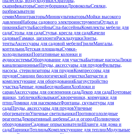
пылесосы, воздуходувки
Аэраторы,
скарификаторы
Снегоуборщики
Дровоколы
Сеялки,
разбрасыватели
семян
Минитракторы
Миникультиваторы
Мойки высокого
давления
Наборы садового электроинструмента
Отдых и
пикник
Батуты
Бассейны
Спа-бассейны
Комплекты мебели для
сада
Столы для сада
Стулья, кресла для сада
Качели
садовые
Гамаки, шезлонги
Раскладушки
Зонты,
тенты
Аксессуары для садовой мебели
Грили
Мангалы,
коптильни
Детская площадка
Сумки-
холодильники
Портативные колонки и
аудиосистемы
Оборудование для участка
Бытовые насосы
Люки
канализационные
Пруды, аксессуары для прудов
Фильтры,
насосы, стерилизаторы для прудов
Компрессоры для
прудов
Станции биологической очистки
Запчасти и
комплектующие для оборудования
Благоустройство
участка
Дачные дома
Беседки
Бани
Хозблоки и
сараи
Аксессуары для озеленения сада
Декор для сада
Почтовые
ящики, таблички
Козырьки
Скворечники, кормушки для
птиц
Домики для насекомых
Фонтаны, скульптуры для
сада
Пруды, аксессуары для прудов
Уличные
обогреватели
Уличные светильники
Противогололедные
реагенты
Декоративный щебень
Сад и огород
Поливочное
оборудование
Садовые опрыскиватели
Шланги для дома и
сада
Парники
Теплицы
Комплектующие для теплиц
Модульные