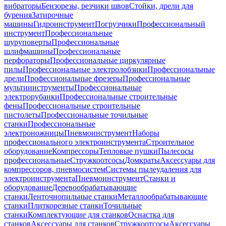
вибраторы
Бензорезы, резчики швов
Стойки, дрели для
бурения
Затирочные
машины
Гидроинструмент
Погрузчики
Профессиональный
инструмент
Профессиональные
шуруповерты
Профессиональные
шлифмашины
Профессиональные
перфораторы
Профессиональные циркулярные
пилы
Профессиональные электролобзики
Профессиональные
дрели
Профессиональные фрезеры
Профессиональные
мультиинструменты
Профессиональные
электрорубанки
Профессиональные строительные
фены
Профессиональные строительные
пистолеты
Профессиональные точильные
станки
Профессиональные
электроножницы
Пневмоинструмент
Наборы
профессионального электроинструмента
Строительное
оборудование
Компрессоры
Тепловые пушки
Пылесосы
профессиональные
Стружкоотсосы
Домкраты
Аксессуары для
компрессоров, пневмосистем
Системы пылеудаления для
электроинструмента
Пневмоинструмент
Станки и
оборудование
Деревообрабатывающие
станки
Ленточнопильные станки
Металлообрабатывающие
станки
Плиткорезные станки
Точильные
станки
Комплектующие для станков
Оснастка для
станков
Аксессуары для станков
Стружкоотсосы
Аксессуары