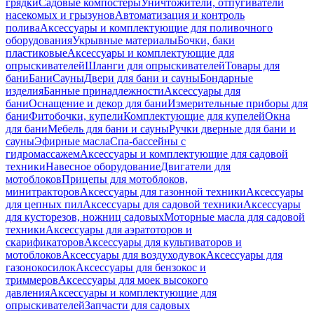
грядки
Садовые компостеры
Уничтожители, отпугиватели
насекомых и грызунов
Автоматизация и контроль
полива
Аксессуары и комплектующие для поливочного
оборудования
Укрывные материалы
Бочки, баки
пластиковые
Аксессуары и комплектующие для
опрыскивателей
Шланги для опрыскивателей
Товары для
бани
Бани
Сауны
Двери для бани и сауны
Бондарные
изделия
Банные принадлежности
Аксессуары для
бани
Оснащение и декор для бани
Измерительные приборы для
бани
Фитобочки, купели
Комплектующие для купелей
Окна
для бани
Мебель для бани и сауны
Ручки дверные для бани и
сауны
Эфирные масла
Спа-бассейны с
гидромассажем
Аксессуары и комплектующие для садовой
техники
Навесное оборудование
Двигатели для
мотоблоков
Прицепы для мотоблоков,
минитракторов
Аксессуары для газонной техники
Аксессуары
для цепных пил
Аксессуары для садовой техники
Аксессуары
для кусторезов, ножниц садовых
Моторные масла для садовой
техники
Аксессуары для аэратоторов и
скарификаторов
Аксессуары для культиваторов и
мотоблоков
Аксессуары для воздуходувок
Аксессуары для
газонокосилок
Аксессуары для бензокос и
триммеров
Аксессуары для моек высокого
давления
Аксессуары и комплектующие для
опрыскивателей
Запчасти для садовых