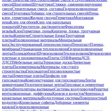
смеси
Шпатлевки
Штукатурки
Стяжки, самонивелирующие
смеси
Строительные смеси, составы
Гидроизоляционные
смеси
Грунтовки
Добавки для строительных смесей
Пены,
клеи, герметики
Жидкие гвозди
Герметики
Монтажная
пена
Клеи для обоев
Клеи для напольных
покрытий
Очистители, растворители
Фиксаторы
резьбы
Клеи
Герметики, пены
Кирпичи, блоки, тротуарная
плитка
Кирпичи
Строительные блоки
Тротуарная
плитка
Изоляционные материалы
Минеральная
вата
Экструдированный пенополистирол
Пенопласт
Пленки,
мембраны
Отражающая теплоизоляция
Гидроизоляционные
ленты
Поликарбонат
Шумоизоляция
Теплоизоляция
Звукоизоляц
плитные и пиломатериалы
Плиты OSB
Фанера
ДСП,
ЛДСП
Мебельные щиты
Террасные доски
Древесные
плиты
Пиломатериалы
Материалы для сухого
строительства
Гипсокартон
Гипсоволокнистые
листы
Цементные плиты
Профили для
гипсокартона
Комплектующие для гипсокартона
Ленты
армирующие
Уплотнительные ленты
Гипсовые и цементные
плиты
Вентиляторы вытяжные
Системы воздуховодов
Решетки
вентиляционные, диффузоры
Кровля и водосток
Черепица и
кровельные материалы
Водосточные системы
Поверхностный
водоотвод
Кровельные софиты
Доборные элементы
кровли
Гидроизоляционные