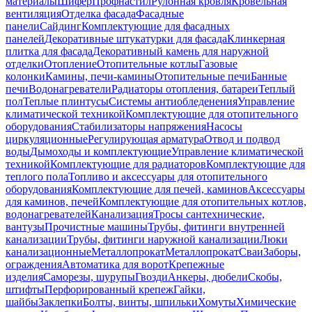
материалы
Шифер
Профнастил
Рулонная кровля
Кровельная
вентиляция
Отделка фасада
Фасадные
панели
Сайдинг
Комплектующие для фасадных
панелей
Декоративные штукатурки для фасада
Клинкерная
плитка для фасада
Декоративный камень для наружной
отделки
Отопление
Отопительные котлы
Газовые
колонки
Камины, печи-камины
Отопительные печи
Банные
печи
Водонагреватели
Радиаторы отопления, батареи
Теплый
пол
Теплые плинтусы
Системы антиобледенения
Управление
климатической техникой
Комплектующие для отопительного
оборудования
Стабилизаторы напряжения
Насосы
циркуляционные
Регулирующая арматура
Отвод и подвод
воды
Дымоходы и комплектующие
Управление климатической
техникой
Комплектующие для радиаторов
Комплектующие для
теплого пола
Топливо и аксессуары для отопительного
оборудования
Комплектующие для печей, каминов
Аксессуары
для каминов, печей
Комплектующие для отопительных котлов,
водонагревателей
Канализация
Тросы сантехнические,
вантузы
Прочистные машины
Трубы, фитинги внутренней
канализации
Трубы, фитинги наружной канализации
Люки
канализационные
Металлопрокат
Металлопрокат
Сваи
Заборы,
ограждения
Автоматика для ворот
Крепежные
изделия
Саморезы, шурупы
Гвозди
Анкеры, дюбели
Скобы,
штифты
Перфорированный крепеж
Гайки,
шайбы
Заклепки
Болты, винты, шпильки
Хомуты
Химические