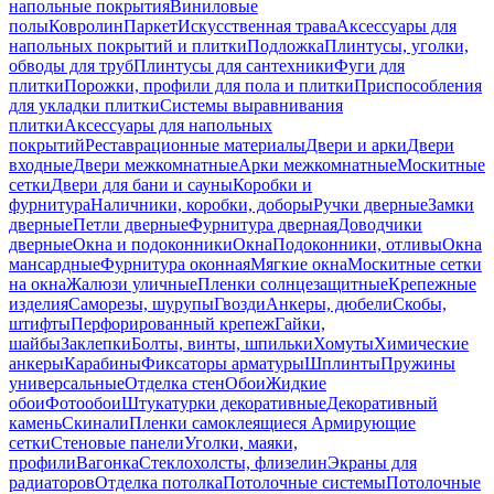
напольные покрытия
Виниловые
полы
Ковролин
Паркет
Искусственная трава
Аксессуары для
напольных покрытий и плитки
Подложка
Плинтусы, уголки,
обводы для труб
Плинтусы для сантехники
Фуги для
плитки
Порожки, профили для пола и плитки
Приспособления
для укладки плитки
Системы выравнивания
плитки
Аксессуары для напольных
покрытий
Реставрационные материалы
Двери и арки
Двери
входные
Двери межкомнатные
Арки межкомнатные
Москитные
сетки
Двери для бани и сауны
Коробки и
фурнитура
Наличники, коробки, доборы
Ручки дверные
Замки
дверные
Петли дверные
Фурнитура дверная
Доводчики
дверные
Окна и подоконники
Окна
Подоконники, отливы
Окна
мансардные
Фурнитура оконная
Мягкие окна
Москитные сетки
на окна
Жалюзи уличные
Пленки солнцезащитные
Крепежные
изделия
Саморезы, шурупы
Гвозди
Анкеры, дюбели
Скобы,
штифты
Перфорированный крепеж
Гайки,
шайбы
Заклепки
Болты, винты, шпильки
Хомуты
Химические
анкеры
Карабины
Фиксаторы арматуры
Шплинты
Пружины
универсальные
Отделка стен
Обои
Жидкие
обои
Фотообои
Штукатурки декоративные
Декоративный
камень
Скинали
Пленки самоклеящиеся
Армирующие
сетки
Стеновые панели
Уголки, маяки,
профили
Вагонка
Стеклохолсты, флизелин
Экраны для
радиаторов
Отделка потолка
Потолочные системы
Потолочные