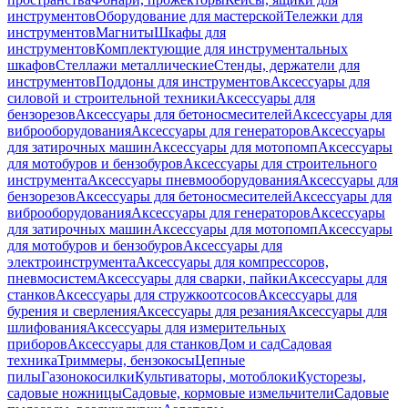
инструментов
Оборудование для мастерской
Тележки для
инструментов
Магниты
Шкафы для
инструментов
Комплектующие для инструментальных
шкафов
Стеллажи металлические
Стенды, держатели для
инструментов
Поддоны для инструментов
Аксессуары для
силовой и строительной техники
Аксессуары для
бензорезов
Аксессуары для бетоносмесителей
Аксессуары для
виброоборудования
Аксессуары для генераторов
Аксессуары
для затирочных машин
Аксессуары для мотопомп
Аксессуары
для мотобуров и бензобуров
Аксессуары для строительного
инструмента
Аксессуары пневмооборудования
Аксессуары для
бензорезов
Аксессуары для бетоносмесителей
Аксессуары для
виброоборудования
Аксессуары для генераторов
Аксессуары
для затирочных машин
Аксессуары для мотопомп
Аксессуары
для мотобуров и бензобуров
Аксессуары для
электроинструмента
Аксессуары для компрессоров,
пневмосистем
Аксессуары для сварки, пайки
Аксессуары для
станков
Аксессуары для стружкоотсосов
Аксессуары для
бурения и сверления
Аксессуары для резания
Аксессуары для
шлифования
Аксессуары для измерительных
приборов
Аксессуары для станков
Дом и сад
Садовая
техника
Триммеры, бензокосы
Цепные
пилы
Газонокосилки
Культиваторы, мотоблоки
Кусторезы,
садовые ножницы
Садовые, кормовые измельчители
Садовые