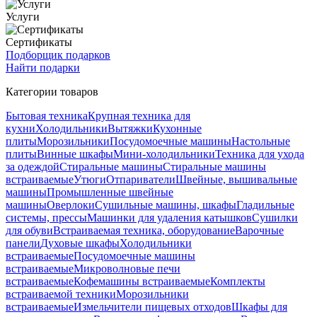
Услуги
Сертификаты
Подборщик подарков
Найти подарки
Категории товаров
Бытовая техника
Крупная техника для
кухни
Холодильники
Вытяжки
Кухонные
плиты
Морозильники
Посудомоечные машины
Настольные
плиты
Винные шкафы
Мини-холодильники
Техника для ухода
за одеждой
Стиральные машины
Стиральные машины
встраиваемые
Утюги
Отпариватели
Швейные, вышивальные
машины
Промышленные швейные
машины
Оверлоки
Сушильные машины, шкафы
Гладильные
системы, прессы
Машинки для удаления катышков
Сушилки
для обуви
Встраиваемая техника, оборудование
Варочные
панели
Духовые шкафы
Холодильники
встраиваемые
Посудомоечные машины
встраиваемые
Микроволновые печи
встраиваемые
Кофемашины встраиваемые
Комплекты
встраиваемой техники
Морозильники
встраиваемые
Измельчители пищевых отходов
Шкафы для