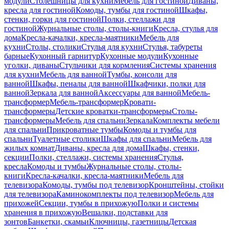
модули
Столешницы для кухни
Мебель для гостиной
Диваны,
кресла для гостиной
Комоды, тумбы для гостиной
Шкафы,
стенки, горки для гостиной
Полки, стеллажи для
гостиной
Журнальные столы, столы-книги
Кресла, стулья для
дома
Кресла-качалки, кресла-маятники
Мебель для
кухни
Столы, столики
Стулья для кухни
Стулья, табуреты
барные
Кухонный гарнитур
Кухонные модули
Кухонные
уголки, диваны
Стульчики для кормления
Системы хранения
для кухни
Мебель для ванной
Тумбы, консоли для
ванной
Шкафы, пеналы для ванной
Шкафчики, полки для
ванной
Зеркала для ванной
Аксессуары для ванной
Мебель-
трансформер
Мебель-трансформер
Кровати-
трансформеры
Детские кроватки-трансформеры
Столы-
трансформеры
Мебель для спальни
Зеркала
Комплекты мебели
для спальни
Прикроватные тумбы
Комоды и тумбы для
спальни
Туалетные столики
Шкафы для спальни
Мебель для
жилых комнат
Диваны, кресла для дома
Шкафы, стенки,
секции
Полки, стеллажи, системы хранения
Стулья,
кресла
Комоды и тумбы
Журнальные столы, столы-
книги
Кресла-качалки, кресла-маятники
Мебель для
телевизора
Комоды, тумбы под телевизор
Кронштейны, стойки
для телевизора
Каминокомплекты под телевизор
Мебель для
прихожей
Секции, тумбы в прихожую
Полки и системы
хранения в прихожую
Вешалки, подставки для
зонтов
Банкетки, скамьи
Ключницы, газетницы
Детская