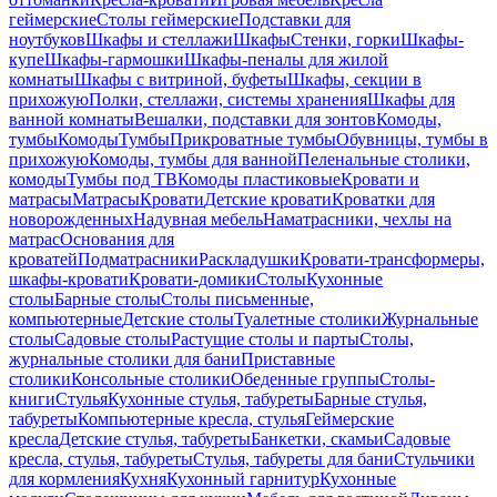
геймерские
Столы геймерские
Подставки для
ноутбуков
Шкафы и стеллажи
Шкафы
Стенки, горки
Шкафы-
купе
Шкафы-гармошки
Шкафы-пеналы для жилой
комнаты
Шкафы с витриной, буфеты
Шкафы, секции в
прихожую
Полки, стеллажи, системы хранения
Шкафы для
ванной комнаты
Вешалки, подставки для зонтов
Комоды,
тумбы
Комоды
Тумбы
Прикроватные тумбы
Обувницы, тумбы в
прихожую
Комоды, тумбы для ванной
Пеленальные столики,
комоды
Тумбы под ТВ
Комоды пластиковые
Кровати и
матрасы
Матрасы
Кровати
Детские кровати
Кроватки для
новорожденных
Надувная мебель
Наматрасники, чехлы на
матрас
Основания для
кроватей
Подматрасники
Раскладушки
Кровати-трансформеры,
шкафы-кровати
Кровати-домики
Столы
Кухонные
столы
Барные столы
Столы письменные,
компьютерные
Детские столы
Туалетные столики
Журнальные
столы
Садовые столы
Растущие столы и парты
Столы,
журнальные столики для бани
Приставные
столики
Консольные столики
Обеденные группы
Столы-
книги
Стулья
Кухонные стулья, табуреты
Барные стулья,
табуреты
Компьютерные кресла, стулья
Геймерские
кресла
Детские стулья, табуреты
Банкетки, скамьи
Садовые
кресла, стулья, табуреты
Стулья, табуреты для бани
Стульчики
для кормления
Кухня
Кухонный гарнитур
Кухонные