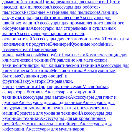
домашней техники
Принадлежности для пылесосов
Щетки,
насадки для пылесосов
Аксессуары для роботов-
пылесосов
Расходные материалы для пылесосов
Станции,
аккумуляторы для роботов-пылесосов
Аксессуары для
швейных машин
Аксессуары для промышленного швейного
оборудования
Аксессуары для стиральных и сушильных
машин
Аксессуары для пароочистителей,
отпаривателей
Аксессуары для стеклоочистителей
Техника для
измельчения продуктов
Блендеры
Кухонные комбайны,
измельчители
Планетарные
миксеры
Миксеры
Мясорубки
Ломтерезки
Комплектующие для
климатической техники
Управление климатической
техникой
Фильтры для климатической техники
Аксессуары для
климатической техники
Мелкая техника
Весы кухонные,
бытовые
Сушилки для овощей и
фруктов
Вакууматоры
Открывалки,
картофелечистки
Проращиватели семян
Маслобойки,
сепараторы бытовые
Аксессуары для крупной
техники
Аксессуары для вытяжек
Аксессуары для плит и
духовок
Аксессуары для холодильников
Аксессуары для
посудомоечных машин
Средства для посудомоечных
машин
Средства для ухода за техникой
Аксессуары для
кухонной техники
Аксессуары для микроволновых
печей
Вакуумные пакеты, контейнеры
Аксессуары для
кофемашин
Аксессуары для мультиварок,