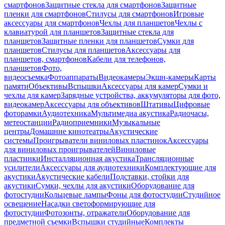
смартфонов
Защитные стекла для смартфонов
Защитные
пленки для смартфонов
Стилусы для смартфонов
Игровые
аксессуары для смартфонов
Чехлы для планшетов
Чехлы с
клавиатурой для планшетов
Защитные стекла для
планшетов
Защитные пленки для планшетов
Сумки для
планшетов
Стилусы для планшетов
Аксессуары для
планшетов, смартфонов
Кабели для телефонов,
планшетов
Фото,
видеосъемка
Фотоаппараты
Видеокамеры
Экшн-камеры
Карты
памяти
Объективы
Вспышки
Аксессуары для камер
Сумки и
чехлы для камер
Зарядные устройства, аккумуляторы для фото,
видеокамер
Аксессуары для объективов
Штативы
Цифровые
фоторамки
Аудиотехника
Мультимедиа акустика
Радиочасы,
метеостанции
Радиоприемники
Музыкальные
центры
Домашние кинотеатры
Акустические
системы
Проигрыватели виниловых пластинок
Аксессуары
для виниловых проигрывателей
Виниловые
пластинки
Инсталляционная акустика
Трансляционные
усилители
Аксессуары для аудиотехники
Комплектующие для
акустики
Акустические кабели
Подставки, стойки для
акустики
Сумки, чехлы для акустики
Оборудование для
фотостудии
Кольцевые лампы
Фоны для фотостудии
Студийное
освещение
Насадки светоформирующие для
фотостудии
Фотозонты, отражатели
Оборудование для
предметной съемки
Вспышки студийные
Комплекты