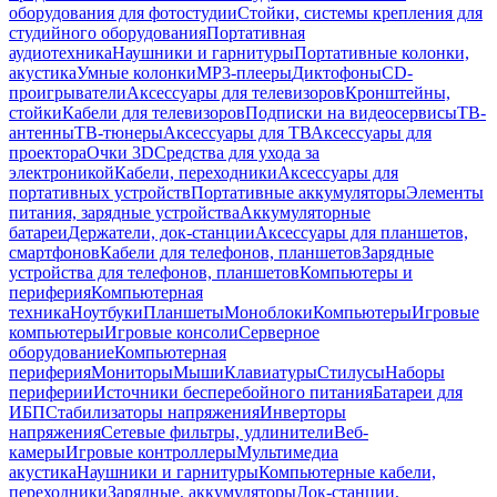
оборудования для фотостудии
Стойки, системы крепления для
студийного оборудования
Портативная
аудиотехника
Наушники и гарнитуры
Портативные колонки,
акустика
Умные колонки
MP3-плееры
Диктофоны
CD-
проигрыватели
Аксессуары для телевизоров
Кронштейны,
стойки
Кабели для телевизоров
Подписки на видеосервисы
ТВ-
антенны
ТВ-тюнеры
Аксессуары для ТВ
Аксессуары для
проектора
Очки 3D
Средства для ухода за
электроникой
Кабели, переходники
Аксессуары для
портативных устройств
Портативные аккумуляторы
Элементы
питания, зарядные устройства
Аккумуляторные
батареи
Держатели, док-станции
Аксессуары для планшетов,
смартфонов
Кабели для телефонов, планшетов
Зарядные
устройства для телефонов, планшетов
Компьютеры и
периферия
Компьютерная
техника
Ноутбуки
Планшеты
Моноблоки
Компьютеры
Игровые
компьютеры
Игровые консоли
Серверное
оборудование
Компьютерная
периферия
Мониторы
Мыши
Клавиатуры
Стилусы
Наборы
периферии
Источники бесперебойного питания
Батареи для
ИБП
Стабилизаторы напряжения
Инверторы
напряжения
Сетевые фильтры, удлинители
Веб-
камеры
Игровые контроллеры
Мультимедиа
акустика
Наушники и гарнитуры
Компьютерные кабели,
переходники
Зарядные, аккумуляторы
Док-станции,