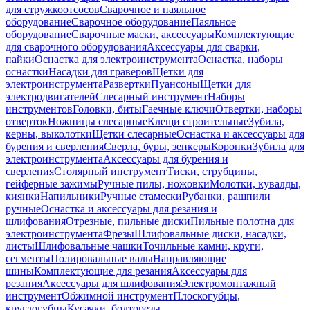
для стружкоотсосов
Сварочное и паяльное
оборудование
Сварочное оборудование
Паяльное
оборудование
Сварочные маски, аксессуары
Комплектующие
для сварочного оборудования
Аксессуары для сварки,
пайки
Оснастка для электроинструмента
Оснастка, наборы
оснастки
Насадки для граверов
Щетки для
электроинструмента
Развертки
Пуансоны
Щетки для
электродвигателей
Слесарный инструмент
Наборы
инструментов
Головки, биты
Гаечные ключи
Отвертки, наборы
отверток
Ножницы слесарные
Клещи строительные
Зубила,
керны, выколотки
Щетки слесарные
Оснастка и аксессуары для
бурения и сверления
Сверла, буры, зенкеры
Коронки
Зубила для
электроинструмента
Аксессуары для бурения и
сверления
Столярный инструмент
Тиски, струбцины,
гейферные зажимы
Ручные пилы, ножовки
Молотки, кувалды,
киянки
Напильники
Ручные стамески
Рубанки, рашпили
ручные
Оснастка и аксессуары для резания и
шлифования
Отрезные, пильные диски
Пильные полотна для
электроинструмента
Фрезы
Шлифовальные диски, насадки,
листы
Шлифовальные чашки
Точильные камни, круги,
сегменты
Полировальные валы
Направляющие
шины
Комплектующие для резания
Аксессуары для
резания
Аксессуары для шлифования
Электромонтажный
инструмент
Обжимной инструмент
Плоскогубцы,
круглогубцы
Кусачки, болторезы,