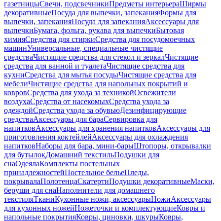
газетницы
Свечи, подсвечники
Предметы интерьера
Ширмы
декоративные
Посуда для выпечки, запекания
Формы для
выпечки, запекания
Посуда для запекания
Аксессуары для
выпечки
Бумага, фольга, рукава для выпечки
Бытовая
химия
Средства для стирки
Средства для посудомоечных
машин
Универсальные, специальные чистящие
средства
Чистящие средства для стекол и зеркал
Чистящие
средства для ванной и туалета
Чистящие средства для
кухни
Средства для мытья посуды
Чистящие средства для
мебели
Чистящие средства для напольных покрытий и
ковров
Средства для ухода за техникой
Освежители
воздуха
Средства от насекомых
Средства ухода за
одеждой
Средства ухода за обувью
Дезинфицирующие
средства
Аксессуары для бара
Сервировка для
напитков
Аксессуары для хранения напитков
Аксессуары для
приготовления коктейлей
Аксессуары для охлаждения
напитков
Наборы для бара, мини-бары
Штопоры, открывалки
для бутылок
Домашний текстиль
Подушки для
сна
Одеяла
Комплекты постельных
принадлежностей
Постельное белье
Пледы,
покрывала
Полотенца
Скатерти
Подушки декоративные
Маски,
беруши для сна
Наполнители для домашнего
текстиля
Ткани
Кухонные ножи, аксессуары
Ножи
Аксессуары
для кухонных ножей
Ножеточки и комплектующие
Ковры и
напольные покрытия
Ковры, циновки, шкуры
Ковры,