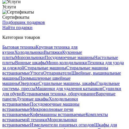
Услуги
Сертификаты
Подборщик подарков
Найти подарки
Категории товаров
Бытовая техника
Крупная техника для
кухни
Холодильники
Вытяжки
Кухонные
плиты
Морозильники
Посудомоечные машины
Настольные
плиты
Винные шкафы
Мини-холодильники
Техника для ухода
за одеждой
Стиральные машины
Стиральные машины
встраиваемые
Утюги
Отпариватели
Швейные, вышивальные
машины
Промышленные швейные
машины
Оверлоки
Сушильные машины, шкафы
Гладильные
системы, прессы
Машинки для удаления катышков
Сушилки
для обуви
Встраиваемая техника, оборудование
Варочные
панели
Духовые шкафы
Холодильники
встраиваемые
Посудомоечные машины
встраиваемые
Микроволновые печи
встраиваемые
Кофемашины встраиваемые
Комплекты
встраиваемой техники
Морозильники
встраиваемые
Измельчители пищевых отходов
Шкафы для