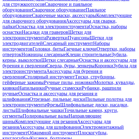
для стружкоотсосов
Сварочное и паяльное
оборудование
Сварочное оборудование
Паяльное
оборудование
Сварочные маски, аксессуары
Комплектующие
для сварочного оборудования
Аксессуары для сварки,
пайки
Оснастка для электроинструмента
Оснастка, наборы
оснастки
Насадки для граверов
Щетки для
электроинструмента
Развертки
Пуансоны
Щетки для
электродвигателей
Слесарный инструмент
Наборы
инструментов
Головки, биты
Гаечные ключи
Отвертки, наборы
отверток
Ножницы слесарные
Клещи строительные
Зубила,
керны, выколотки
Щетки слесарные
Оснастка и аксессуары для
бурения и сверления
Сверла, буры, зенкеры
Коронки
Зубила для
электроинструмента
Аксессуары для бурения и
сверления
Столярный инструмент
Тиски, струбцины,
гейферные зажимы
Ручные пилы, ножовки
Молотки, кувалды,
киянки
Напильники
Ручные стамески
Рубанки, рашпили
ручные
Оснастка и аксессуары для резания и
шлифования
Отрезные, пильные диски
Пильные полотна для
электроинструмента
Фрезы
Шлифовальные диски, насадки,
листы
Шлифовальные чашки
Точильные камни, круги,
сегменты
Полировальные валы
Направляющие
шины
Комплектующие для резания
Аксессуары для
резания
Аксессуары для шлифования
Электромонтажный
инструмент
Обжимной инструмент
Плоскогубцы,
круглогубцы
Кусачки, болторезы,