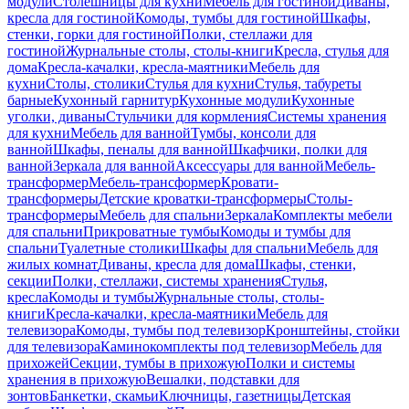
модули
Столешницы для кухни
Мебель для гостиной
Диваны,
кресла для гостиной
Комоды, тумбы для гостиной
Шкафы,
стенки, горки для гостиной
Полки, стеллажи для
гостиной
Журнальные столы, столы-книги
Кресла, стулья для
дома
Кресла-качалки, кресла-маятники
Мебель для
кухни
Столы, столики
Стулья для кухни
Стулья, табуреты
барные
Кухонный гарнитур
Кухонные модули
Кухонные
уголки, диваны
Стульчики для кормления
Системы хранения
для кухни
Мебель для ванной
Тумбы, консоли для
ванной
Шкафы, пеналы для ванной
Шкафчики, полки для
ванной
Зеркала для ванной
Аксессуары для ванной
Мебель-
трансформер
Мебель-трансформер
Кровати-
трансформеры
Детские кроватки-трансформеры
Столы-
трансформеры
Мебель для спальни
Зеркала
Комплекты мебели
для спальни
Прикроватные тумбы
Комоды и тумбы для
спальни
Туалетные столики
Шкафы для спальни
Мебель для
жилых комнат
Диваны, кресла для дома
Шкафы, стенки,
секции
Полки, стеллажи, системы хранения
Стулья,
кресла
Комоды и тумбы
Журнальные столы, столы-
книги
Кресла-качалки, кресла-маятники
Мебель для
телевизора
Комоды, тумбы под телевизор
Кронштейны, стойки
для телевизора
Каминокомплекты под телевизор
Мебель для
прихожей
Секции, тумбы в прихожую
Полки и системы
хранения в прихожую
Вешалки, подставки для
зонтов
Банкетки, скамьи
Ключницы, газетницы
Детская