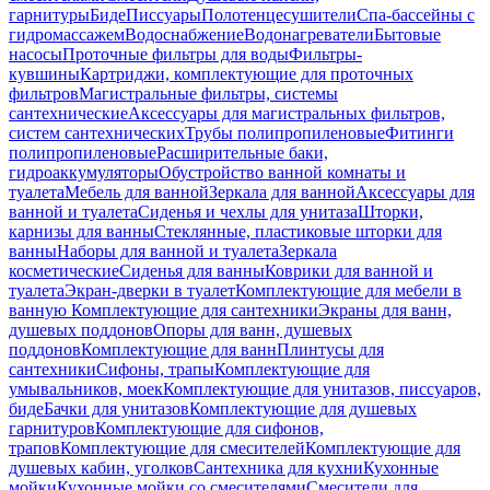
гарнитуры
Биде
Писсуары
Полотенцесушители
Спа-бассейны с
гидромассажем
Водоснабжение
Водонагреватели
Бытовые
насосы
Проточные фильтры для воды
Фильтры-
кувшины
Картриджи, комплектующие для проточных
фильтров
Магистральные фильтры, системы
сантехнические
Аксессуары для магистральных фильтров,
систем сантехнических
Трубы полипропиленовые
Фитинги
полипропиленовые
Расширительные баки,
гидроаккумуляторы
Обустройство ванной комнаты и
туалета
Мебель для ванной
Зеркала для ванной
Аксессуары для
ванной и туалета
Сиденья и чехлы для унитаза
Шторки,
карнизы для ванны
Стеклянные, пластиковые шторки для
ванны
Наборы для ванной и туалета
Зеркала
косметические
Сиденья для ванны
Коврики для ванной и
туалета
Экран-дверки в туалет
Комплектующие для мебели в
ванную
Комплектующие для сантехники
Экраны для ванн,
душевых поддонов
Опоры для ванн, душевых
поддонов
Комплектующие для ванн
Плинтусы для
сантехники
Сифоны, трапы
Комплектующие для
умывальников, моек
Комплектующие для унитазов, писсуаров,
биде
Бачки для унитазов
Комплектующие для душевых
гарнитуров
Комплектующие для сифонов,
трапов
Комплектующие для смесителей
Комплектующие для
душевых кабин, уголков
Сантехника для кухни
Кухонные
мойки
Кухонные мойки со смесителями
Смесители для