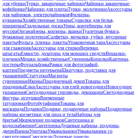
для уборки
Турки, заварочные чайники
Чайники заварочные,
кофейники
Чайники для плиты
Турки, молочники
Аксессуары
для чайников, электрочайников
Фильтры-
кувшины
Хозяйственные товары
Сушилки для белья,
прищепки
Гладильные доски
Урны, контейнеры для
мусора
Органайзеры, корзины, ящики
Туалетная бумага,
бумажные полотенца
Салфетки, мочалки, губки, мусорные
пакеты
Фольга, пленка, пакеты
Упаковочная тара
Аксессуары
для глажения
Аксессуары для стирки
Веревки,
шпагаты
Емкости, дозаторы для моющих средств
Вешалки-
плечики
Мешки хозяйственные
Сувениры
Копилки
Картины,
постеры
Фотоальбомы
Рамки для фотографий,
картин
Предметы интерьера
Шкатулки, подставки для
украшений
Статуэтки
Магниты
сувенирные
Иконы
Праздничный декор
Товары для
праздника
Елки
Аксессуары для елей новогодних
Новогодние
украшения
Светодиодные гирлянды, декорации
Светодиодные
фигуры, игрушки
Временные
татуировки
Фотобутафория
Товары для
маскарада
Подарки
Подарки, подарочные наборы
Подарочные
наборы косметики для лица и тела
Наборы для
бритья
Оформление подарков
Сантехника и
водоснабжение
Сантехника
Душевые кабины, поддоны,
двери
Ванны
Унитазы
Умывальники
Умывальники со
смесителями
Смесители
Душевые панели,