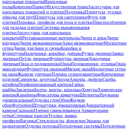
напольные покрытия
Виниловые
полы
Ковролин
Паркет
Искусственная трава
Аксессуары для
напольных покрытий и плитки
Подложка
Плинтусы, уголки,
обводы для труб
Плинтусы для сантехники
Фуги для
плитки
Порожки, профили для пола и плитки
Приспособления
для укладки плитки
Системы выравнивания
плитки
Аксессуары для напольных
покрытий
Реставрационные материалы
Двери и арки
Двери
входные
Двери межкомнатные
Арки межкомнатные
Москитные
сетки
Двери для бани и сауны
Коробки и
фурнитура
Наличники, коробки, доборы
Ручки дверные
Замки
дверные
Петли дверные
Фурнитура дверная
Доводчики
дверные
Окна и подоконники
Окна
Подоконники, отливы
Окна
мансардные
Фурнитура оконная
Мягкие окна
Москитные сетки
на окна
Жалюзи уличные
Пленки солнцезащитные
Крепежные
изделия
Саморезы, шурупы
Гвозди
Анкеры, дюбели
Скобы,
штифты
Перфорированный крепеж
Гайки,
шайбы
Заклепки
Болты, винты, шпильки
Хомуты
Химические
анкеры
Карабины
Фиксаторы арматуры
Шплинты
Пружины
универсальные
Отделка стен
Обои
Жидкие
обои
Фотообои
Штукатурки декоративные
Декоративный
камень
Скинали
Пленки самоклеящиеся
Армирующие
сетки
Стеновые панели
Уголки, маяки,
профили
Вагонка
Стеклохолсты, флизелин
Экраны для
радиаторов
Отделка потолка
Потолочные системы
Потолочные