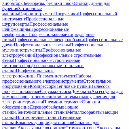
вибраторы
Бензорезы, резчики швов
Стойки, дрели для
бурения
Затирочные
машины
Гидроинструмент
Погрузчики
Профессиональный
инструмент
Профессиональные
шуруповерты
Профессиональные
шлифмашины
Профессиональные
перфораторы
Профессиональные циркулярные
пилы
Профессиональные электролобзики
Профессиональные
дрели
Профессиональные фрезеры
Профессиональные
мультиинструменты
Профессиональные
электрорубанки
Профессиональные строительные
фены
Профессиональные строительные
пистолеты
Профессиональные точильные
станки
Профессиональные
электроножницы
Пневмоинструмент
Наборы
профессионального электроинструмента
Строительное
оборудование
Компрессоры
Тепловые пушки
Пылесосы
профессиональные
Стружкоотсосы
Домкраты
Аксессуары для
компрессоров, пневмосистем
Системы пылеудаления для
электроинструмента
Пневмоинструмент
Станки и
оборудование
Деревообрабатывающие
станки
Ленточнопильные станки
Металлообрабатывающие
станки
Плиткорезные станки
Точильные
станки
Комплектующие для станков
Оснастка для
станков
Аксессуары для станков
Стружкоотсосы
Аксессуары