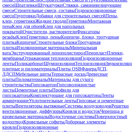
смеси
Шпатлевки
Штукатурки
Стяжки, самонивелирующие
смеси
Строительные смеси, составы
Гидроизоляционные
смеси
Грунтовки
Добавки для строительных смесей
Пены,
клеи, герметики
Жидкие гвозди
Герметики
Монтажная
пена
Клеи для обоев
Клеи для напольных
покрытий
Очистители, растворители
Фиксаторы
резьбы
Клеи
Герметики, пены
Кирпичи, блоки, тротуарная
плитка
Кирпичи
Строительные блоки
Тротуарная
плитка
Изоляционные материалы
Минеральная
вата
Экструдированный пенополистирол
Пенопласт
Пленки,
мембраны
Отражающая теплоизоляция
Гидроизоляционные
ленты
Поликарбонат
Шумоизоляция
Теплоизоляция
Звукоизоляц
плитные и пиломатериалы
Плиты OSB
Фанера
ДСП,
ЛДСП
Мебельные щиты
Террасные доски
Древесные
плиты
Пиломатериалы
Материалы для сухого
строительства
Гипсокартон
Гипсоволокнистые
листы
Цементные плиты
Профили для
гипсокартона
Комплектующие для гипсокартона
Ленты
армирующие
Уплотнительные ленты
Гипсовые и цементные
плиты
Вентиляторы вытяжные
Системы воздуховодов
Решетки
вентиляционные, диффузоры
Кровля и водосток
Черепица и
кровельные материалы
Водосточные системы
Поверхностный
водоотвод
Кровельные софиты
Доборные элементы
кровли
Гидроизоляционные