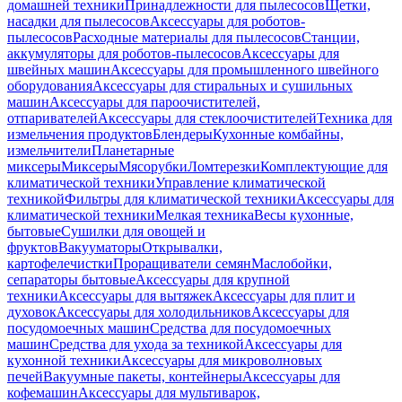
домашней техники
Принадлежности для пылесосов
Щетки,
насадки для пылесосов
Аксессуары для роботов-
пылесосов
Расходные материалы для пылесосов
Станции,
аккумуляторы для роботов-пылесосов
Аксессуары для
швейных машин
Аксессуары для промышленного швейного
оборудования
Аксессуары для стиральных и сушильных
машин
Аксессуары для пароочистителей,
отпаривателей
Аксессуары для стеклоочистителей
Техника для
измельчения продуктов
Блендеры
Кухонные комбайны,
измельчители
Планетарные
миксеры
Миксеры
Мясорубки
Ломтерезки
Комплектующие для
климатической техники
Управление климатической
техникой
Фильтры для климатической техники
Аксессуары для
климатической техники
Мелкая техника
Весы кухонные,
бытовые
Сушилки для овощей и
фруктов
Вакууматоры
Открывалки,
картофелечистки
Проращиватели семян
Маслобойки,
сепараторы бытовые
Аксессуары для крупной
техники
Аксессуары для вытяжек
Аксессуары для плит и
духовок
Аксессуары для холодильников
Аксессуары для
посудомоечных машин
Средства для посудомоечных
машин
Средства для ухода за техникой
Аксессуары для
кухонной техники
Аксессуары для микроволновых
печей
Вакуумные пакеты, контейнеры
Аксессуары для
кофемашин
Аксессуары для мультиварок,