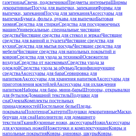
газетницы
Свечи, подсвечники
Предметы интерьера
Ширмы
декоративные
Посуда для выпечки, запекания
Формы для
выпечки, запекания
Посуда для запекания
Аксессуары для
выпечки
Бумага, фольга, рукава для выпечки
Бытовая
химия
Средства для стирки
Средства для посудомоечных
машин
Универсальные, специальные чистящие
средства
Чистящие средства для стекол и зеркал
Чистящие
средства для ванной и туалета
Чистящие средства для
кухни
Средства для мытья посуды
Чистящие средства для
мебели
Чистящие средства для напольных покрытий и
ковров
Средства для ухода за техникой
Освежители
воздуха
Средства от насекомых
Средства ухода за
одеждой
Средства ухода за обувью
Дезинфицирующие
средства
Аксессуары для бара
Сервировка для
напитков
Аксессуары для хранения напитков
Аксессуары для
приготовления коктейлей
Аксессуары для охлаждения
напитков
Наборы для бара, мини-бары
Штопоры, открывалки
для бутылок
Домашний текстиль
Подушки для
сна
Одеяла
Комплекты постельных
принадлежностей
Постельное белье
Пледы,
покрывала
Полотенца
Скатерти
Подушки декоративные
Маски,
беруши для сна
Наполнители для домашнего
текстиля
Ткани
Кухонные ножи, аксессуары
Ножи
Аксессуары
для кухонных ножей
Ножеточки и комплектующие
Ковры и
напольные покрытия
Ковры, циновки, шкуры
Ковры,