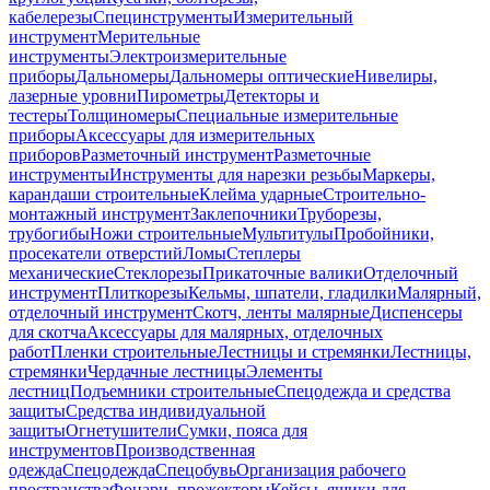
кабелерезы
Специнструменты
Измерительный
инструмент
Мерительные
инструменты
Электроизмерительные
приборы
Дальномеры
Дальномеры оптические
Нивелиры,
лазерные уровни
Пирометры
Детекторы и
тестеры
Толщиномеры
Специальные измерительные
приборы
Аксессуары для измерительных
приборов
Разметочный инструмент
Разметочные
инструменты
Инструменты для нарезки резьбы
Маркеры,
карандаши строительные
Клейма ударные
Строительно-
монтажный инструмент
Заклепочники
Труборезы,
трубогибы
Ножи строительные
Мультитулы
Пробойники,
просекатели отверстий
Ломы
Степлеры
механические
Стеклорезы
Прикаточные валики
Отделочный
инструмент
Плиткорезы
Кельмы, шпатели, гладилки
Малярный,
отделочный инструмент
Скотч, ленты малярные
Диспенсеры
для скотча
Аксессуары для малярных, отделочных
работ
Пленки строительные
Лестницы и стремянки
Лестницы,
стремянки
Чердачные лестницы
Элементы
лестниц
Подъемники строительные
Спецодежда и средства
защиты
Средства индивидуальной
защиты
Огнетушители
Сумки, пояса для
инструментов
Производственная
одежда
Спецодежда
Спецобувь
Организация рабочего
пространства
Фонари, прожекторы
Кейсы, ящики для