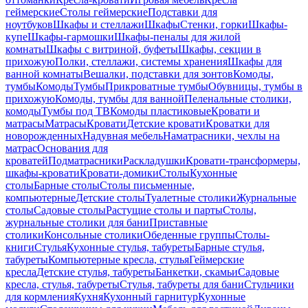
геймерские
Столы геймерские
Подставки для
ноутбуков
Шкафы и стеллажи
Шкафы
Стенки, горки
Шкафы-
купе
Шкафы-гармошки
Шкафы-пеналы для жилой
комнаты
Шкафы с витриной, буфеты
Шкафы, секции в
прихожую
Полки, стеллажи, системы хранения
Шкафы для
ванной комнаты
Вешалки, подставки для зонтов
Комоды,
тумбы
Комоды
Тумбы
Прикроватные тумбы
Обувницы, тумбы в
прихожую
Комоды, тумбы для ванной
Пеленальные столики,
комоды
Тумбы под ТВ
Комоды пластиковые
Кровати и
матрасы
Матрасы
Кровати
Детские кровати
Кроватки для
новорожденных
Надувная мебель
Наматрасники, чехлы на
матрас
Основания для
кроватей
Подматрасники
Раскладушки
Кровати-трансформеры,
шкафы-кровати
Кровати-домики
Столы
Кухонные
столы
Барные столы
Столы письменные,
компьютерные
Детские столы
Туалетные столики
Журнальные
столы
Садовые столы
Растущие столы и парты
Столы,
журнальные столики для бани
Приставные
столики
Консольные столики
Обеденные группы
Столы-
книги
Стулья
Кухонные стулья, табуреты
Барные стулья,
табуреты
Компьютерные кресла, стулья
Геймерские
кресла
Детские стулья, табуреты
Банкетки, скамьи
Садовые
кресла, стулья, табуреты
Стулья, табуреты для бани
Стульчики
для кормления
Кухня
Кухонный гарнитур
Кухонные