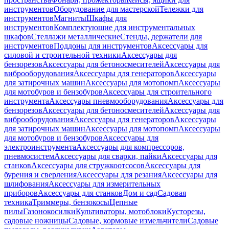
инструментов
Оборудование для мастерской
Тележки для
инструментов
Магниты
Шкафы для
инструментов
Комплектующие для инструментальных
шкафов
Стеллажи металлические
Стенды, держатели для
инструментов
Поддоны для инструментов
Аксессуары для
силовой и строительной техники
Аксессуары для
бензорезов
Аксессуары для бетоносмесителей
Аксессуары для
виброоборудования
Аксессуары для генераторов
Аксессуары
для затирочных машин
Аксессуары для мотопомп
Аксессуары
для мотобуров и бензобуров
Аксессуары для строительного
инструмента
Аксессуары пневмооборудования
Аксессуары для
бензорезов
Аксессуары для бетоносмесителей
Аксессуары для
виброоборудования
Аксессуары для генераторов
Аксессуары
для затирочных машин
Аксессуары для мотопомп
Аксессуары
для мотобуров и бензобуров
Аксессуары для
электроинструмента
Аксессуары для компрессоров,
пневмосистем
Аксессуары для сварки, пайки
Аксессуары для
станков
Аксессуары для стружкоотсосов
Аксессуары для
бурения и сверления
Аксессуары для резания
Аксессуары для
шлифования
Аксессуары для измерительных
приборов
Аксессуары для станков
Дом и сад
Садовая
техника
Триммеры, бензокосы
Цепные
пилы
Газонокосилки
Культиваторы, мотоблоки
Кусторезы,
садовые ножницы
Садовые, кормовые измельчители
Садовые