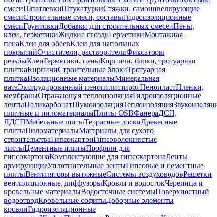
смеси
Шпатлевки
Штукатурки
Стяжки, самонивелирующие
смеси
Строительные смеси, составы
Гидроизоляционные
смеси
Грунтовки
Добавки для строительных смесей
Пены,
клеи, герметики
Жидкие гвозди
Герметики
Монтажная
пена
Клеи для обоев
Клеи для напольных
покрытий
Очистители, растворители
Фиксаторы
резьбы
Клеи
Герметики, пены
Кирпичи, блоки, тротуарная
плитка
Кирпичи
Строительные блоки
Тротуарная
плитка
Изоляционные материалы
Минеральная
вата
Экструдированный пенополистирол
Пенопласт
Пленки,
мембраны
Отражающая теплоизоляция
Гидроизоляционные
ленты
Поликарбонат
Шумоизоляция
Теплоизоляция
Звукоизоляц
плитные и пиломатериалы
Плиты OSB
Фанера
ДСП,
ЛДСП
Мебельные щиты
Террасные доски
Древесные
плиты
Пиломатериалы
Материалы для сухого
строительства
Гипсокартон
Гипсоволокнистые
листы
Цементные плиты
Профили для
гипсокартона
Комплектующие для гипсокартона
Ленты
армирующие
Уплотнительные ленты
Гипсовые и цементные
плиты
Вентиляторы вытяжные
Системы воздуховодов
Решетки
вентиляционные, диффузоры
Кровля и водосток
Черепица и
кровельные материалы
Водосточные системы
Поверхностный
водоотвод
Кровельные софиты
Доборные элементы
кровли
Гидроизоляционные