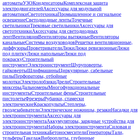
автоматы
УЗО
Конденсаторы
Комплексная защита
электродвигателей
Аксессуары для модульной
автоматики
Светотехника
Промышленное и сигнальное
освещение
Светодиодные ленты
Точечные
светильники
Трековые светильники
Аксессуары для
светотехники
Аксессуары для светодиодных
лент
Вентиляция
Вентиляторы вытяжные
Вентиляторы
канальные
Системы воздуховодов
Решетки вентиляционные,
диффузоры
Проветриватели
Люки
Люки ревизионные
Люки
под плитку
Люки напольные
Люки под
покраску
Строительный
инструмент
Электроинструмент
Шуруповерты,
гайковерты
Шлифмашины
Циркулярные, сабельные
пилы
Перфораторы, отбойные
молотки
Электролобзики
Дрели
Строительные
миксеры
Дальномеры
Многофункциональные
инструменты
Строительные фены
Строительные
пистолеты
Фрезеры
Рубанки, стамески
электрические
Краскопульты
Степлеры,
гвоздезабиватели
Электрические ножницы, резаки
Насадки для
электроинструмента
Аксессуары для
электроинструмента
Аккумуляторы, зарядные устройства для
электроинструмента
Наборы электроинструмента
Силовая и
строительная техника
Бетоносмесители
Генераторы
Тали,
тельферы
Такелаж
Виброплиты, глубинные