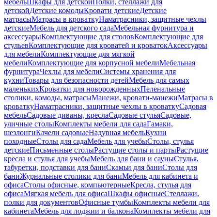
мебель
Шкафы для детской
Полки, стеллажи для
детской
Детские комоды
Кровати детские
Детские
матрасы
Матрасы в кроватку
Наматрасники, защитные чехлы
детские
Мебель для детского сада
Мебельная фурнитура и
аксессуары
Комплектующие для столов
Комплектующие для
стульев
Комплектующие для кроватей и кроваток
Аксессуары
для мебели
Комплектующие для мягкой
мебели
Комплектующие для корпусной мебели
Мебельная
фурнитура
Чехлы для мебели
Системы хранения для
кухни
Товары для безопасности детей
Мебель для самых
маленьких
Кроватки для новорожденных
Пеленальные
столики, комоды, матрасы
Манежи, кровати-манежи
Матрасы в
кроватку
Наматрасники, защитные чехлы в кроватку
Садовая
мебель
Садовые диваны, кресла
Садовые стулья
Садовые,
уличные столы
Комплекты мебели для сада
Гамаки,
шезлонги
Качели садовые
Надувная мебель
Кухни
походные
Столы для сада
Мебель для учебы
Столы, стулья
детские
Письменные столы
Растущие столы и парты
Растущие
кресла и стулья для учебы
Мебель для бани и сауны
Стулья,
табуретки, подставки для бани
Скамьи для бани
Столы для
бани
Журнальные столики для бани
Мебель для кабинета и
офиса
Столы офисные, компьютерные
Кресла, стулья для
офиса
Мягкая мебель для офиса
Шкафы офисные
Стеллажи,
полки для документов
Офисные тумбы
Комплекты мебели для
кабинета
Мебель для лоджии и балкона
Комплекты мебели для