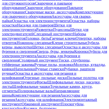
для стружкоотсосов
Сварочное и паяльное
оборудование
Сварочное оборудование
Паяльное
оборудование
Сварочные маски, аксессуары
Комплектующие
для сварочного оборудования
Аксессуары для сварки,
пайки
Оснастка для электроинструмента
Оснастка, наборы
оснастки
Насадки для граверов
Щетки для
электроинструмента
Развертки
Пуансоны
Щетки для
электродвигателей
Слесарный инструмент
Наборы
инструментов
Головки, биты
Гаечные ключи
Отвертки, наборы
отверток
Ножницы слесарные
Клещи строительные
Зубила,
керны, выколотки
Щетки слесарные
Оснастка и аксессуары для
бурения и сверления
Сверла, буры, зенкеры
Коронки
Зубила для
электроинструмента
Аксессуары для бурения и
сверления
Столярный инструмент
Тиски, струбцины,
гейферные зажимы
Ручные пилы, ножовки
Молотки, кувалды,
киянки
Напильники
Ручные стамески
Рубанки, рашпили
ручные
Оснастка и аксессуары для резания и
шлифования
Отрезные, пильные диски
Пильные полотна для
электроинструмента
Фрезы
Шлифовальные диски, насадки,
листы
Шлифовальные чашки
Точильные камни, круги,
сегменты
Полировальные валы
Направляющие
шины
Комплектующие для резания
Аксессуары для
резания
Аксессуары для шлифования
Электромонтажный
инструмент
Обжимной инструмент
Плоскогубцы,
круглогубцы
Кусачки, болторезы,