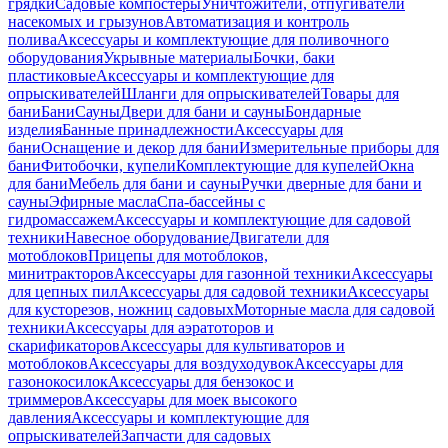
грядки
Садовые компостеры
Уничтожители, отпугиватели
насекомых и грызунов
Автоматизация и контроль
полива
Аксессуары и комплектующие для поливочного
оборудования
Укрывные материалы
Бочки, баки
пластиковые
Аксессуары и комплектующие для
опрыскивателей
Шланги для опрыскивателей
Товары для
бани
Бани
Сауны
Двери для бани и сауны
Бондарные
изделия
Банные принадлежности
Аксессуары для
бани
Оснащение и декор для бани
Измерительные приборы для
бани
Фитобочки, купели
Комплектующие для купелей
Окна
для бани
Мебель для бани и сауны
Ручки дверные для бани и
сауны
Эфирные масла
Спа-бассейны с
гидромассажем
Аксессуары и комплектующие для садовой
техники
Навесное оборудование
Двигатели для
мотоблоков
Прицепы для мотоблоков,
минитракторов
Аксессуары для газонной техники
Аксессуары
для цепных пил
Аксессуары для садовой техники
Аксессуары
для кусторезов, ножниц садовых
Моторные масла для садовой
техники
Аксессуары для аэратоторов и
скарификаторов
Аксессуары для культиваторов и
мотоблоков
Аксессуары для воздуходувок
Аксессуары для
газонокосилок
Аксессуары для бензокос и
триммеров
Аксессуары для моек высокого
давления
Аксессуары и комплектующие для
опрыскивателей
Запчасти для садовых