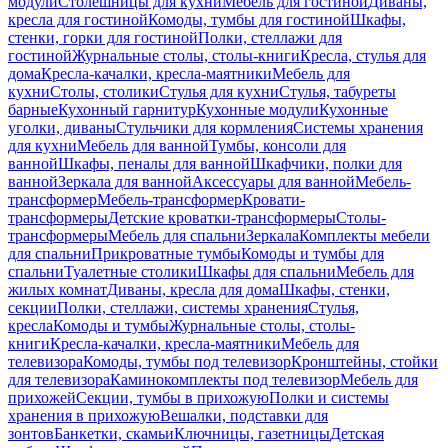
модули
Столешницы для кухни
Мебель для гостиной
Диваны,
кресла для гостиной
Комоды, тумбы для гостиной
Шкафы,
стенки, горки для гостиной
Полки, стеллажи для
гостиной
Журнальные столы, столы-книги
Кресла, стулья для
дома
Кресла-качалки, кресла-маятники
Мебель для
кухни
Столы, столики
Стулья для кухни
Стулья, табуреты
барные
Кухонный гарнитур
Кухонные модули
Кухонные
уголки, диваны
Стульчики для кормления
Системы хранения
для кухни
Мебель для ванной
Тумбы, консоли для
ванной
Шкафы, пеналы для ванной
Шкафчики, полки для
ванной
Зеркала для ванной
Аксессуары для ванной
Мебель-
трансформер
Мебель-трансформер
Кровати-
трансформеры
Детские кроватки-трансформеры
Столы-
трансформеры
Мебель для спальни
Зеркала
Комплекты мебели
для спальни
Прикроватные тумбы
Комоды и тумбы для
спальни
Туалетные столики
Шкафы для спальни
Мебель для
жилых комнат
Диваны, кресла для дома
Шкафы, стенки,
секции
Полки, стеллажи, системы хранения
Стулья,
кресла
Комоды и тумбы
Журнальные столы, столы-
книги
Кресла-качалки, кресла-маятники
Мебель для
телевизора
Комоды, тумбы под телевизор
Кронштейны, стойки
для телевизора
Каминокомплекты под телевизор
Мебель для
прихожей
Секции, тумбы в прихожую
Полки и системы
хранения в прихожую
Вешалки, подставки для
зонтов
Банкетки, скамьи
Ключницы, газетницы
Детская