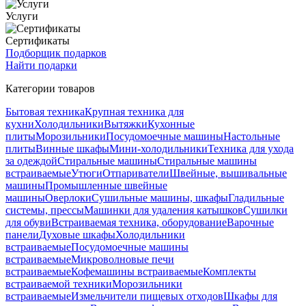
Услуги
Сертификаты
Подборщик подарков
Найти подарки
Категории товаров
Бытовая техника
Крупная техника для
кухни
Холодильники
Вытяжки
Кухонные
плиты
Морозильники
Посудомоечные машины
Настольные
плиты
Винные шкафы
Мини-холодильники
Техника для ухода
за одеждой
Стиральные машины
Стиральные машины
встраиваемые
Утюги
Отпариватели
Швейные, вышивальные
машины
Промышленные швейные
машины
Оверлоки
Сушильные машины, шкафы
Гладильные
системы, прессы
Машинки для удаления катышков
Сушилки
для обуви
Встраиваемая техника, оборудование
Варочные
панели
Духовые шкафы
Холодильники
встраиваемые
Посудомоечные машины
встраиваемые
Микроволновые печи
встраиваемые
Кофемашины встраиваемые
Комплекты
встраиваемой техники
Морозильники
встраиваемые
Измельчители пищевых отходов
Шкафы для