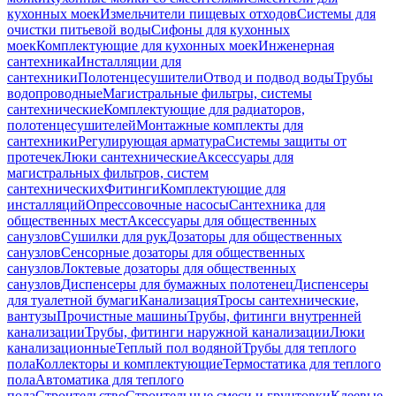
кухонных моек
Измельчители пищевых отходов
Системы для
очистки питьевой воды
Сифоны для кухонных
моек
Комплектующие для кухонных моек
Инженерная
сантехника
Инсталляции для
сантехники
Полотенцесушители
Отвод и подвод воды
Трубы
водопроводные
Магистральные фильтры, системы
сантехнические
Комплектующие для радиаторов,
полотенцесушителей
Монтажные комплекты для
сантехники
Регулирующая арматура
Системы защиты от
протечек
Люки сантехнические
Аксессуары для
магистральных фильтров, систем
сантехнических
Фитинги
Комплектующие для
инсталляций
Опрессовочные насосы
Сантехника для
общественных мест
Аксессуары для общественных
санузлов
Сушилки для рук
Дозаторы для общественных
санузлов
Сенсорные дозаторы для общественных
санузлов
Локтевые дозаторы для общественных
санузлов
Диспенсеры для бумажных полотенец
Диспенсеры
для туалетной бумаги
Канализация
Тросы сантехнические,
вантузы
Прочистные машины
Трубы, фитинги внутренней
канализации
Трубы, фитинги наружной канализации
Люки
канализационные
Теплый пол водяной
Трубы для теплого
пола
Коллекторы и комплектующие
Термостатика для теплого
пола
Автоматика для теплого
пола
Строительство
Строительные смеси и грунтовки
Клеевые