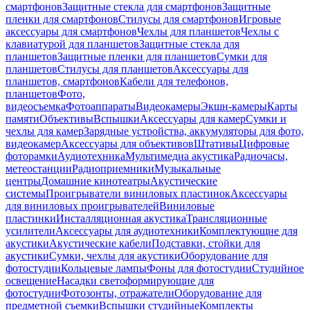
смартфонов
Защитные стекла для смартфонов
Защитные
пленки для смартфонов
Стилусы для смартфонов
Игровые
аксессуары для смартфонов
Чехлы для планшетов
Чехлы с
клавиатурой для планшетов
Защитные стекла для
планшетов
Защитные пленки для планшетов
Сумки для
планшетов
Стилусы для планшетов
Аксессуары для
планшетов, смартфонов
Кабели для телефонов,
планшетов
Фото,
видеосъемка
Фотоаппараты
Видеокамеры
Экшн-камеры
Карты
памяти
Объективы
Вспышки
Аксессуары для камер
Сумки и
чехлы для камер
Зарядные устройства, аккумуляторы для фото,
видеокамер
Аксессуары для объективов
Штативы
Цифровые
фоторамки
Аудиотехника
Мультимедиа акустика
Радиочасы,
метеостанции
Радиоприемники
Музыкальные
центры
Домашние кинотеатры
Акустические
системы
Проигрыватели виниловых пластинок
Аксессуары
для виниловых проигрывателей
Виниловые
пластинки
Инсталляционная акустика
Трансляционные
усилители
Аксессуары для аудиотехники
Комплектующие для
акустики
Акустические кабели
Подставки, стойки для
акустики
Сумки, чехлы для акустики
Оборудование для
фотостудии
Кольцевые лампы
Фоны для фотостудии
Студийное
освещение
Насадки светоформирующие для
фотостудии
Фотозонты, отражатели
Оборудование для
предметной съемки
Вспышки студийные
Комплекты