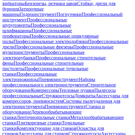
вибраторы
Бензорезы, резчики швов
Стойки, дрели для
бурения
Затирочные
машины
Гидроинструмент
Погрузчики
Профессиональный
инструмент
Профессиональные
шуруповерты
Профессиональные
шлифмашины
Профессиональные
перфораторы
Профессиональные циркулярные
пилы
Профессиональные электролобзики
Профессиональные
дрели
Профессиональные фрезеры
Профессиональные
мультиинструменты
Профессиональные
электрорубанки
Профессиональные строительные
фены
Профессиональные строительные
пистолеты
Профессиональные точильные
станки
Профессиональные
электроножницы
Пневмоинструмент
Наборы
профессионального электроинструмента
Строительное
оборудование
Компрессоры
Тепловые пушки
Пылесосы
профессиональные
Стружкоотсосы
Домкраты
Аксессуары для
компрессоров, пневмосистем
Системы пылеудаления для
электроинструмента
Пневмоинструмент
Станки и
оборудование
Деревообрабатывающие
станки
Ленточнопильные станки
Металлообрабатывающие
станки
Плиткорезные станки
Точильные
станки
Комплектующие для станков
Оснастка для
станков
Аксессуары для станков
Стружкоотсосы
Аксессуары