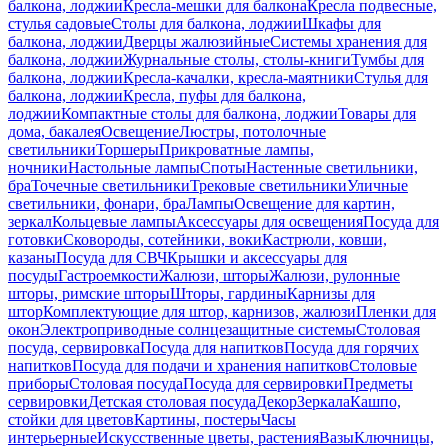
балкона, лоджии
Кресла-мешки для балкона
Кресла подвесные,
стулья садовые
Столы для балкона, лоджии
Шкафы для
балкона, лоджии
Дверцы жалюзийные
Системы хранения для
балкона, лоджии
Журнальные столы, столы-книги
Тумбы для
балкона, лоджии
Кресла-качалки, кресла-маятники
Стулья для
балкона, лоджии
Кресла, пуфы для балкона,
лоджии
Компактные столы для балкона, лоджии
Товары для
дома, бакалея
Освещение
Люстры, потолочные
светильники
Торшеры
Прикроватные лампы,
ночники
Настольные лампы
Споты
Настенные светильники,
бра
Точечные светильники
Трековые светильники
Уличные
светильники, фонари, бра
Лампы
Освещение для картин,
зеркал
Кольцевые лампы
Аксессуары для освещения
Посуда для
готовки
Сковороды, сотейники, воки
Кастрюли, ковши,
казаны
Посуда для СВЧ
Крышки и аксессуары для
посуды
Гастроемкости
Жалюзи, шторы
Жалюзи, рулонные
шторы, римские шторы
Шторы, гардины
Карнизы для
штор
Комплектующие для штор, карнизов, жалюзи
Пленки для
окон
Электроприводные солнцезащитные системы
Столовая
посуда, сервировка
Посуда для напитков
Посуда для горячих
напитков
Посуда для подачи и хранения напитков
Столовые
приборы
Столовая посуда
Посуда для сервировки
Предметы
сервировки
Детская столовая посуда
Декор
Зеркала
Кашпо,
стойки для цветов
Картины, постеры
Часы
интерьерные
Искусственные цветы, растения
Вазы
Ключницы,