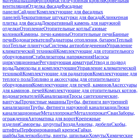
материалы
Шифер
Профнастил
Рулонная кровля
Кровельная
вентиляция
Отделка фасада
Фасадные
панели
Сайдинг
Комплектующие для фасадных
панелей
Декоративные штукатурки для фасада
Клинкерная
плитка для фасада
Декоративный камень для наружной
отделки
Отопление
Отопительные котлы
Газовые
колонки
Камины, печи-камины
Отопительные печи
Банные
печи
Водонагреватели
Радиаторы отопления, батареи
Теплый
пол
Теплые плинтусы
Системы антиобледенения
Управление
климатической техникой
Комплектующие для отопительного
оборудования
Стабилизаторы напряжения
Насосы
циркуляционные
Регулирующая арматура
Отвод и подвод
воды
Дымоходы и комплектующие
Управление климатической
техникой
Комплектующие для радиаторов
Комплектующие для
теплого пола
Топливо и аксессуары для отопительного
оборудования
Комплектующие для печей, каминов
Аксессуары
для каминов, печей
Комплектующие для отопительных котлов,
водонагревателей
Канализация
Тросы сантехнические,
вантузы
Прочистные машины
Трубы, фитинги внутренней
канализации
Трубы, фитинги наружной канализации
Люки
канализационные
Металлопрокат
Металлопрокат
Сваи
Заборы,
ограждения
Автоматика для ворот
Крепежные
изделия
Саморезы, шурупы
Гвозди
Анкеры, дюбели
Скобы,
штифты
Перфорированный крепеж
Гайки,
шайбы
Заклепки
Болты, винты, шпильки
Хомуты
Химические