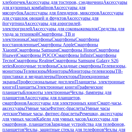
хлебопечек
Аксессуары для тостеров, сэндвичниц
Аксессуары
для кухонных комбайнов
Аксессуары для
мясорубок
Аксессуары для блендеров, миксеров
Аксессуары
для сушилок овощей и фруктов
Аксессуары для
йогуртниц
Аксессуары для аэрогрилей,
электрогрилей
Аксессуары для соковыжималок
Средства для
ухода за техникой
Смартфоны, ТВ и
электроника
Смартфоны
Смартфоны
Смартфоны
восстановленные
Смартфоны Apple
Смартфоны
Xiaomi
Смартфоны Samsung
Смартфоны Honor
Смартфоны
Huawei
Смартфоны POCO
Смартфоны Infinix
Смартфоны
Tecno
Смартфоны Realme
Смартфоны Samsung Galaxy S26
series
Кнопочные телефоны
Складные смартфоны
Телевизоры,
мониторы
Телевизоры
Мониторы
Мониторы-телевизоры
ТВ-
приставки и медиаплееры
Проекторы
Проекционные
экраны
Профессиональные дисплеи
Планшеты, электронные
книги
Планшеты
Электронные книги
Графические
планшеты
Блокноты электронные
Чехлы, бамперы для
планшетов
Аксессуары для планшетов,
смартфонов
Аксессуары для электронных книг
Смарт-часы,
аксессуары
Умные часы
Фитнес-браслеты
Умные часы
детские
Умные часы, фитнес-браслеты
Ремешки, аксессуары
для умных часов
Кабели для умных часов
Аксессуары для
смартфонов, планшетов
Зарядные устройства для телефонов,
планшетов
Чехлы, защитные стекла для телефонов
Чехлы для