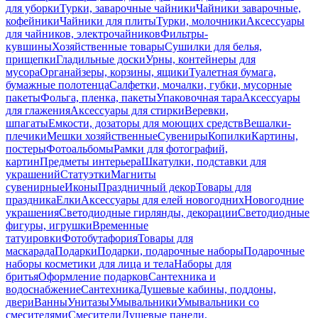
для уборки
Турки, заварочные чайники
Чайники заварочные,
кофейники
Чайники для плиты
Турки, молочники
Аксессуары
для чайников, электрочайников
Фильтры-
кувшины
Хозяйственные товары
Сушилки для белья,
прищепки
Гладильные доски
Урны, контейнеры для
мусора
Органайзеры, корзины, ящики
Туалетная бумага,
бумажные полотенца
Салфетки, мочалки, губки, мусорные
пакеты
Фольга, пленка, пакеты
Упаковочная тара
Аксессуары
для глажения
Аксессуары для стирки
Веревки,
шпагаты
Емкости, дозаторы для моющих средств
Вешалки-
плечики
Мешки хозяйственные
Сувениры
Копилки
Картины,
постеры
Фотоальбомы
Рамки для фотографий,
картин
Предметы интерьера
Шкатулки, подставки для
украшений
Статуэтки
Магниты
сувенирные
Иконы
Праздничный декор
Товары для
праздника
Елки
Аксессуары для елей новогодних
Новогодние
украшения
Светодиодные гирлянды, декорации
Светодиодные
фигуры, игрушки
Временные
татуировки
Фотобутафория
Товары для
маскарада
Подарки
Подарки, подарочные наборы
Подарочные
наборы косметики для лица и тела
Наборы для
бритья
Оформление подарков
Сантехника и
водоснабжение
Сантехника
Душевые кабины, поддоны,
двери
Ванны
Унитазы
Умывальники
Умывальники со
смесителями
Смесители
Душевые панели,