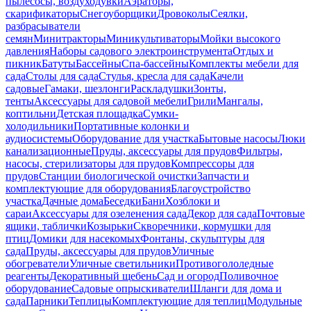
пылесосы, воздуходувки
Аэраторы,
скарификаторы
Снегоуборщики
Дровоколы
Сеялки,
разбрасыватели
семян
Минитракторы
Миникультиваторы
Мойки высокого
давления
Наборы садового электроинструмента
Отдых и
пикник
Батуты
Бассейны
Спа-бассейны
Комплекты мебели для
сада
Столы для сада
Стулья, кресла для сада
Качели
садовые
Гамаки, шезлонги
Раскладушки
Зонты,
тенты
Аксессуары для садовой мебели
Грили
Мангалы,
коптильни
Детская площадка
Сумки-
холодильники
Портативные колонки и
аудиосистемы
Оборудование для участка
Бытовые насосы
Люки
канализационные
Пруды, аксессуары для прудов
Фильтры,
насосы, стерилизаторы для прудов
Компрессоры для
прудов
Станции биологической очистки
Запчасти и
комплектующие для оборудования
Благоустройство
участка
Дачные дома
Беседки
Бани
Хозблоки и
сараи
Аксессуары для озеленения сада
Декор для сада
Почтовые
ящики, таблички
Козырьки
Скворечники, кормушки для
птиц
Домики для насекомых
Фонтаны, скульптуры для
сада
Пруды, аксессуары для прудов
Уличные
обогреватели
Уличные светильники
Противогололедные
реагенты
Декоративный щебень
Сад и огород
Поливочное
оборудование
Садовые опрыскиватели
Шланги для дома и
сада
Парники
Теплицы
Комплектующие для теплиц
Модульные