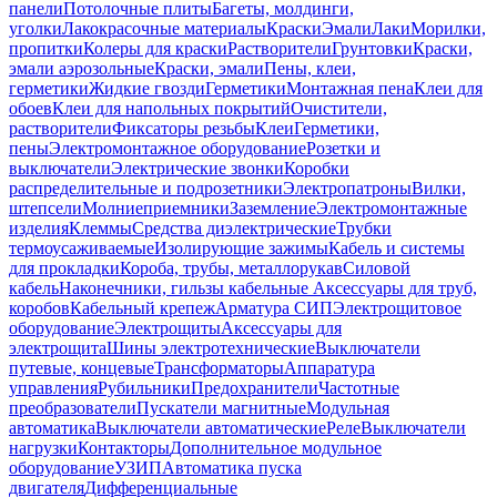
панели
Потолочные плиты
Багеты, молдинги,
уголки
Лакокрасочные материалы
Краски
Эмали
Лаки
Морилки,
пропитки
Колеры для краски
Растворители
Грунтовки
Краски,
эмали аэрозольные
Краски, эмали
Пены, клеи,
герметики
Жидкие гвозди
Герметики
Монтажная пена
Клеи для
обоев
Клеи для напольных покрытий
Очистители,
растворители
Фиксаторы резьбы
Клеи
Герметики,
пены
Электромонтажное оборудование
Розетки и
выключатели
Электрические звонки
Коробки
распределительные и подрозетники
Электропатроны
Вилки,
штепсели
Молниеприемники
Заземление
Электромонтажные
изделия
Клеммы
Средства диэлектрические
Трубки
термоусаживаемые
Изолирующие зажимы
Кабель и системы
для прокладки
Короба, трубы, металлорукав
Силовой
кабель
Наконечники, гильзы кабельные
Аксессуары для труб,
коробов
Кабельный крепеж
Арматура СИП
Электрощитовое
оборудование
Электрощиты
Аксессуары для
электрощита
Шины электротехнические
Выключатели
путевые, концевые
Трансформаторы
Аппаратура
управления
Рубильники
Предохранители
Частотные
преобразователи
Пускатели магнитные
Модульная
автоматика
Выключатели автоматические
Реле
Выключатели
нагрузки
Контакторы
Дополнительное модульное
оборудование
УЗИП
Автоматика пуска
двигателя
Дифференциальные