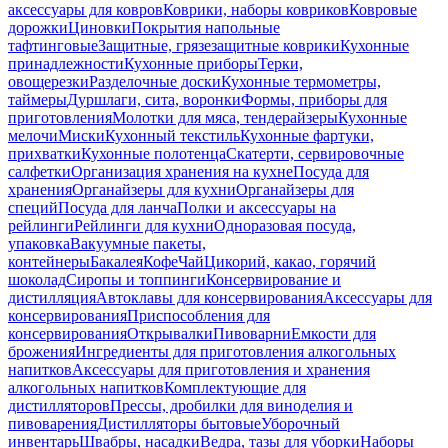
аксессуары для ковров
Коврики, наборы ковриков
Ковровые
дорожки
Циновки
Покрытия напольные
тафтинговые
Защитные, грязезащитные коврики
Кухонные
принадлежности
Кухонные приборы
Терки,
овощерезки
Разделочные доски
Кухонные термометры,
таймеры
Дуршлаги, сита, воронки
Формы, приборы для
приготовления
Молотки для мяса, тендерайзеры
Кухонные
мелочи
Миски
Кухонный текстиль
Кухонные фартуки,
прихватки
Кухонные полотенца
Скатерти, сервировочные
салфетки
Организация хранения на кухне
Посуда для
хранения
Органайзеры для кухни
Органайзеры для
специй
Посуда для ланча
Полки и аксессуары на
рейлинги
Рейлинги для кухни
Одноразовая посуда,
упаковка
Вакуумные пакеты,
контейнеры
Бакалея
Кофе
Чай
Цикорий, какао, горячий
шоколад
Сиропы и топпинги
Консервирование и
дистилляция
Автоклавы для консервирования
Аксессуары для
консервирования
Приспособления для
консервирования
Открывалки
Пивоварни
Емкости для
брожения
Ингредиенты для приготовления алкогольных
напитков
Аксессуары для приготовления и хранения
алкогольных напитков
Комплектующие для
дистилляторов
Прессы, дробилки для виноделия и
пивоварения
Дистилляторы бытовые
Уборочный
инвентарь
Швабры, насадки
Ведра, тазы для уборки
Наборы