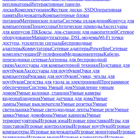
репликаторы
Интерактивные панели,
доски
Комплектующие
Жесткие диски, SSD
Оперативная
память
Видеокарты
Компьютерные блоки
питания
Материнские платы
Системы охлаждения
Корпуса для
компьютеров
Процессоры
Оптические приводы
Аксессуары
для корпусов ПК
Боксы, док-станции для накопителей
Сетевое
оборудование
Маршрутизаторы, DSL-модемы
Wi-Fi точки
доступа, усилители сигнала
Беспроводные
адаптеры
Коммутаторы
Сетевые адаптеры
Powerline
Сетевые
комплектующие
IP-телефония
Медиаконвертеры
Кабели,
переходники сетевые
Антенны для беспроводной
связи
Аксессуары для компьютерной техники
Подставки для
ноутбуков
Аксессуары для ноутбуков
Очки для
компьютера
Рюкзаки для ноутбуков
Сумки, чехлы для
ноутбуков
Средства для ухода за электроникой
Программное
обеспечение
Система Умный дом
Управление умным
домом
Умные колонки, станции
Умные камеры
видеонаблюдения
Умные датчики для дома
Умные
лампы
Умные выключатели
Умные розетки
Умные
светильники
Умные светодиодные ленты
Умные реле
Умные
замки
Умные домофоны
Умные карнизы
Умные
терморегуляторы
Игровая зона
Игровые приставки
Игры для
приставок
Игровые контроллеры
Игровые ноутбуки
Игровые
компьютеры
Игровые видеокарты
Игровые мониторы
Игровые
телевизоры
Игровые мыши
Игровые клавиатуры
Игровые