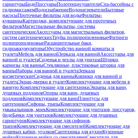
гарнитуры
Биде
Писсуары
Полотенцесушители
Спа-бассейны с
гидромассажем
Водоснабжение
Водонагреватели
Бытовые
насосы
Проточные фильтры для воды
Фильтры-
кувшины
Картриджи, комплектующие для проточных
фильтров
Магистральные фильтры, системы
сантехнические
Аксессуары для магистральных фильтров,
систем сантехнических
Трубы полипропиленовые
Фитинги
полипропиленовые
Расширительные баки,
гидроаккумуляторы
Обустройство ванной комнаты и
туалета
Мебель для ванной
Зеркала для ванной
Аксессуары для
ванной и туалета
Сиденья и чехлы для унитаза
Шторки,
карнизы для ванны
Стеклянные, пластиковые шторки для
ванны
Наборы для ванной и туалета
Зеркала
косметические
Сиденья для ванны
Коврики для ванной и
туалета
Экран-дверки в туалет
Комплектующие для мебели в
ванную
Комплектующие для сантехники
Экраны для ванн,
душевых поддонов
Опоры для ванн, душевых
поддонов
Комплектующие для ванн
Плинтусы для
сантехники
Сифоны, трапы
Комплектующие для
умывальников, моек
Комплектующие для унитазов, писсуаров,
биде
Бачки для унитазов
Комплектующие для душевых
гарнитуров
Комплектующие для сифонов,
трапов
Комплектующие для смесителей
Комплектующие для
душевых кабин, уголков
Сантехника для кухни
Кухонные
мойки
Кухонные мойки со смесителями
Смесители для