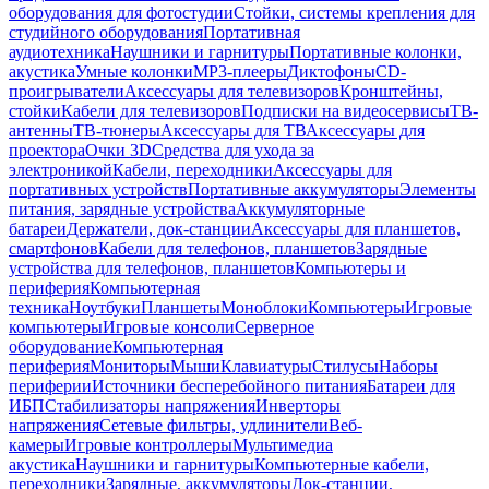
оборудования для фотостудии
Стойки, системы крепления для
студийного оборудования
Портативная
аудиотехника
Наушники и гарнитуры
Портативные колонки,
акустика
Умные колонки
MP3-плееры
Диктофоны
CD-
проигрыватели
Аксессуары для телевизоров
Кронштейны,
стойки
Кабели для телевизоров
Подписки на видеосервисы
ТВ-
антенны
ТВ-тюнеры
Аксессуары для ТВ
Аксессуары для
проектора
Очки 3D
Средства для ухода за
электроникой
Кабели, переходники
Аксессуары для
портативных устройств
Портативные аккумуляторы
Элементы
питания, зарядные устройства
Аккумуляторные
батареи
Держатели, док-станции
Аксессуары для планшетов,
смартфонов
Кабели для телефонов, планшетов
Зарядные
устройства для телефонов, планшетов
Компьютеры и
периферия
Компьютерная
техника
Ноутбуки
Планшеты
Моноблоки
Компьютеры
Игровые
компьютеры
Игровые консоли
Серверное
оборудование
Компьютерная
периферия
Мониторы
Мыши
Клавиатуры
Стилусы
Наборы
периферии
Источники бесперебойного питания
Батареи для
ИБП
Стабилизаторы напряжения
Инверторы
напряжения
Сетевые фильтры, удлинители
Веб-
камеры
Игровые контроллеры
Мультимедиа
акустика
Наушники и гарнитуры
Компьютерные кабели,
переходники
Зарядные, аккумуляторы
Док-станции,