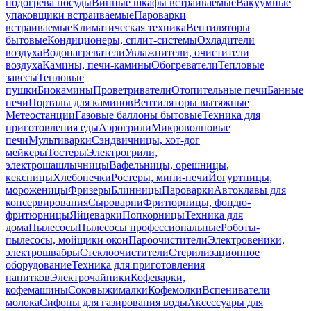
подогрева посуды
Винные шкафы встраиваемые
Вакуумные
упаковщики встраиваемые
Пароварки
встраиваемые
Климатическая техника
Вентиляторы
бытовые
Кондиционеры, сплит-системы
Охладители
воздуха
Водонагреватели
Увлажнители, очистители
воздуха
Камины, печи-камины
Обогреватели
Тепловые
завесы
Тепловые
пушки
Биокамины
Проветриватели
Отопительные печи
Банные
печи
Порталы для каминов
Вентиляторы вытяжные
Метеостанции
Газовые баллоны бытовые
Техника для
приготовления еды
Аэрогрили
Микроволновые
печи
Мультиварки
Сэндвичницы, хот-дог
мейкеры
Тостеры
Электрогрили,
электрошашлычницы
Вафельницы, орешницы,
кексницы
Хлебопечки
Ростеры, мини-печи
Йогуртницы,
мороженицы
Фризеры
Блинницы
Пароварки
Автоклавы для
консервирования
Сыроварни
Фритюрницы, фондю-
фритюрницы
Яйцеварки
Попкорницы
Техника для
дома
Пылесосы
Пылесосы профессиональные
Роботы-
пылесосы, мойщики окон
Пароочистители
Электровеники,
электрошвабры
Стеклоочистители
Стерилизационное
оборудование
Техника для приготовления
напитков
Электрочайники
Кофеварки,
кофемашины
Соковыжималки
Кофемолки
Вспениватели
молока
Сифоны для газирования воды
Аксессуары для