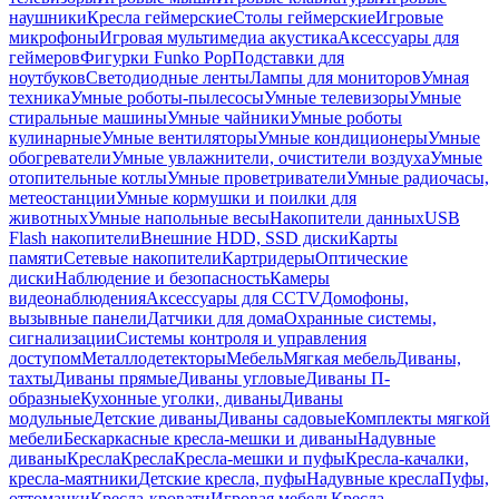
наушники
Кресла геймерские
Столы геймерские
Игровые
микрофоны
Игровая мультимедиа акустика
Аксессуары для
геймеров
Фигурки Funko Pop
Подставки для
ноутбуков
Светодиодные ленты
Лампы для мониторов
Умная
техника
Умные роботы-пылесосы
Умные телевизоры
Умные
стиральные машины
Умные чайники
Умные роботы
кулинарные
Умные вентиляторы
Умные кондиционеры
Умные
обогреватели
Умные увлажнители, очистители воздуха
Умные
отопительные котлы
Умные проветриватели
Умные радиочасы,
метеостанции
Умные кормушки и поилки для
животных
Умные напольные весы
Накопители данных
USB
Flash накопители
Внешние HDD, SSD диски
Карты
памяти
Сетевые накопители
Картридеры
Оптические
диски
Наблюдение и безопасность
Камеры
видеонаблюдения
Аксессуары для CCTV
Домофоны,
вызывные панели
Датчики для дома
Охранные системы,
сигнализации
Системы контроля и управления
доступом
Металлодетекторы
Мебель
Мягкая мебель
Диваны,
тахты
Диваны прямые
Диваны угловые
Диваны П-
образные
Кухонные уголки, диваны
Диваны
модульные
Детские диваны
Диваны садовые
Комплекты мягкой
мебели
Бескаркасные кресла-мешки и диваны
Надувные
диваны
Кресла
Кресла
Кресла-мешки и пуфы
Кресла-качалки,
кресла-маятники
Детские кресла, пуфы
Надувные кресла
Пуфы,
оттоманки
Кресла-кровати
Игровая мебель
Кресла