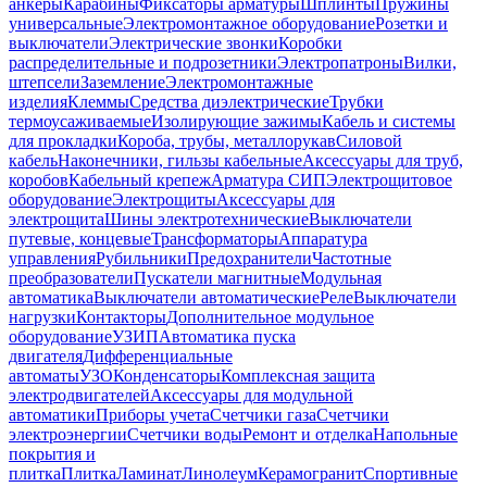
анкеры
Карабины
Фиксаторы арматуры
Шплинты
Пружины
универсальные
Электромонтажное оборудование
Розетки и
выключатели
Электрические звонки
Коробки
распределительные и подрозетники
Электропатроны
Вилки,
штепсели
Заземление
Электромонтажные
изделия
Клеммы
Средства диэлектрические
Трубки
термоусаживаемые
Изолирующие зажимы
Кабель и системы
для прокладки
Короба, трубы, металлорукав
Силовой
кабель
Наконечники, гильзы кабельные
Аксессуары для труб,
коробов
Кабельный крепеж
Арматура СИП
Электрощитовое
оборудование
Электрощиты
Аксессуары для
электрощита
Шины электротехнические
Выключатели
путевые, концевые
Трансформаторы
Аппаратура
управления
Рубильники
Предохранители
Частотные
преобразователи
Пускатели магнитные
Модульная
автоматика
Выключатели автоматические
Реле
Выключатели
нагрузки
Контакторы
Дополнительное модульное
оборудование
УЗИП
Автоматика пуска
двигателя
Дифференциальные
автоматы
УЗО
Конденсаторы
Комплексная защита
электродвигателей
Аксессуары для модульной
автоматики
Приборы учета
Счетчики газа
Счетчики
электроэнергии
Счетчики воды
Ремонт и отделка
Напольные
покрытия и
плитка
Плитка
Ламинат
Линолеум
Керамогранит
Спортивные