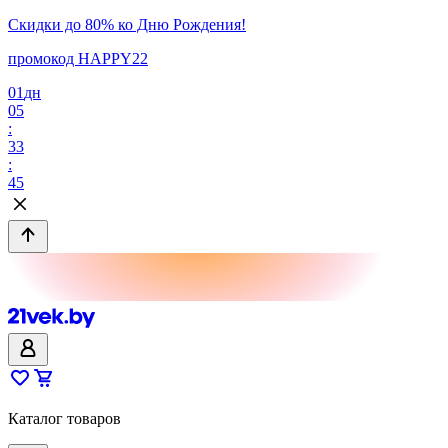
Скидки до 80% ко Дню Рождения!
промокод HAPPY22
01
дн
05
:
33
:
45
Каталог товаров