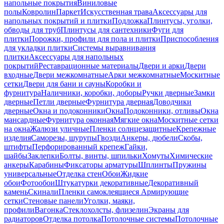
напольные покрытия
Виниловые
полы
Ковролин
Паркет
Искусственная трава
Аксессуары для
напольных покрытий и плитки
Подложка
Плинтусы, уголки,
обводы для труб
Плинтусы для сантехники
Фуги для
плитки
Порожки, профили для пола и плитки
Приспособления
для укладки плитки
Системы выравнивания
плитки
Аксессуары для напольных
покрытий
Реставрационные материалы
Двери и арки
Двери
входные
Двери межкомнатные
Арки межкомнатные
Москитные
сетки
Двери для бани и сауны
Коробки и
фурнитура
Наличники, коробки, доборы
Ручки дверные
Замки
дверные
Петли дверные
Фурнитура дверная
Доводчики
дверные
Окна и подоконники
Окна
Подоконники, отливы
Окна
мансардные
Фурнитура оконная
Мягкие окна
Москитные сетки
на окна
Жалюзи уличные
Пленки солнцезащитные
Крепежные
изделия
Саморезы, шурупы
Гвозди
Анкеры, дюбели
Скобы,
штифты
Перфорированный крепеж
Гайки,
шайбы
Заклепки
Болты, винты, шпильки
Хомуты
Химические
анкеры
Карабины
Фиксаторы арматуры
Шплинты
Пружины
универсальные
Отделка стен
Обои
Жидкие
обои
Фотообои
Штукатурки декоративные
Декоративный
камень
Скинали
Пленки самоклеящиеся
Армирующие
сетки
Стеновые панели
Уголки, маяки,
профили
Вагонка
Стеклохолсты, флизелин
Экраны для
радиаторов
Отделка потолка
Потолочные системы
Потолочные