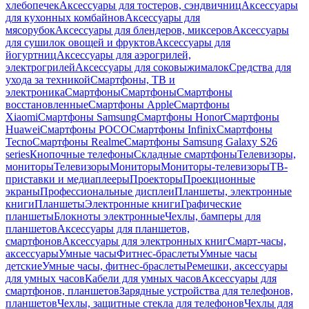
хлебопечек
Аксессуары для тостеров, сэндвичниц
Аксессуары
для кухонных комбайнов
Аксессуары для
мясорубок
Аксессуары для блендеров, миксеров
Аксессуары
для сушилок овощей и фруктов
Аксессуары для
йогуртниц
Аксессуары для аэрогрилей,
электрогрилей
Аксессуары для соковыжималок
Средства для
ухода за техникой
Смартфоны, ТВ и
электроника
Смартфоны
Смартфоны
Смартфоны
восстановленные
Смартфоны Apple
Смартфоны
Xiaomi
Смартфоны Samsung
Смартфоны Honor
Смартфоны
Huawei
Смартфоны POCO
Смартфоны Infinix
Смартфоны
Tecno
Смартфоны Realme
Смартфоны Samsung Galaxy S26
series
Кнопочные телефоны
Складные смартфоны
Телевизоры,
мониторы
Телевизоры
Мониторы
Мониторы-телевизоры
ТВ-
приставки и медиаплееры
Проекторы
Проекционные
экраны
Профессиональные дисплеи
Планшеты, электронные
книги
Планшеты
Электронные книги
Графические
планшеты
Блокноты электронные
Чехлы, бамперы для
планшетов
Аксессуары для планшетов,
смартфонов
Аксессуары для электронных книг
Смарт-часы,
аксессуары
Умные часы
Фитнес-браслеты
Умные часы
детские
Умные часы, фитнес-браслеты
Ремешки, аксессуары
для умных часов
Кабели для умных часов
Аксессуары для
смартфонов, планшетов
Зарядные устройства для телефонов,
планшетов
Чехлы, защитные стекла для телефонов
Чехлы для