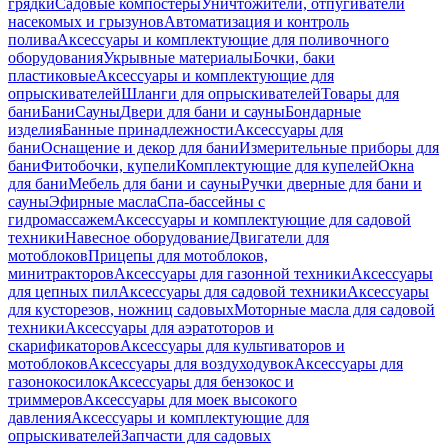
грядки
Садовые компостеры
Уничтожители, отпугиватели
насекомых и грызунов
Автоматизация и контроль
полива
Аксессуары и комплектующие для поливочного
оборудования
Укрывные материалы
Бочки, баки
пластиковые
Аксессуары и комплектующие для
опрыскивателей
Шланги для опрыскивателей
Товары для
бани
Бани
Сауны
Двери для бани и сауны
Бондарные
изделия
Банные принадлежности
Аксессуары для
бани
Оснащение и декор для бани
Измерительные приборы для
бани
Фитобочки, купели
Комплектующие для купелей
Окна
для бани
Мебель для бани и сауны
Ручки дверные для бани и
сауны
Эфирные масла
Спа-бассейны с
гидромассажем
Аксессуары и комплектующие для садовой
техники
Навесное оборудование
Двигатели для
мотоблоков
Прицепы для мотоблоков,
минитракторов
Аксессуары для газонной техники
Аксессуары
для цепных пил
Аксессуары для садовой техники
Аксессуары
для кусторезов, ножниц садовых
Моторные масла для садовой
техники
Аксессуары для аэратоторов и
скарификаторов
Аксессуары для культиваторов и
мотоблоков
Аксессуары для воздуходувок
Аксессуары для
газонокосилок
Аксессуары для бензокос и
триммеров
Аксессуары для моек высокого
давления
Аксессуары и комплектующие для
опрыскивателей
Запчасти для садовых