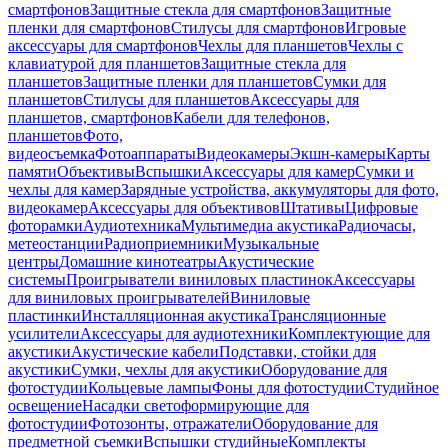
смартфонов
Защитные стекла для смартфонов
Защитные
пленки для смартфонов
Стилусы для смартфонов
Игровые
аксессуары для смартфонов
Чехлы для планшетов
Чехлы с
клавиатурой для планшетов
Защитные стекла для
планшетов
Защитные пленки для планшетов
Сумки для
планшетов
Стилусы для планшетов
Аксессуары для
планшетов, смартфонов
Кабели для телефонов,
планшетов
Фото,
видеосъемка
Фотоаппараты
Видеокамеры
Экшн-камеры
Карты
памяти
Объективы
Вспышки
Аксессуары для камер
Сумки и
чехлы для камер
Зарядные устройства, аккумуляторы для фото,
видеокамер
Аксессуары для объективов
Штативы
Цифровые
фоторамки
Аудиотехника
Мультимедиа акустика
Радиочасы,
метеостанции
Радиоприемники
Музыкальные
центры
Домашние кинотеатры
Акустические
системы
Проигрыватели виниловых пластинок
Аксессуары
для виниловых проигрывателей
Виниловые
пластинки
Инсталляционная акустика
Трансляционные
усилители
Аксессуары для аудиотехники
Комплектующие для
акустики
Акустические кабели
Подставки, стойки для
акустики
Сумки, чехлы для акустики
Оборудование для
фотостудии
Кольцевые лампы
Фоны для фотостудии
Студийное
освещение
Насадки светоформирующие для
фотостудии
Фотозонты, отражатели
Оборудование для
предметной съемки
Вспышки студийные
Комплекты