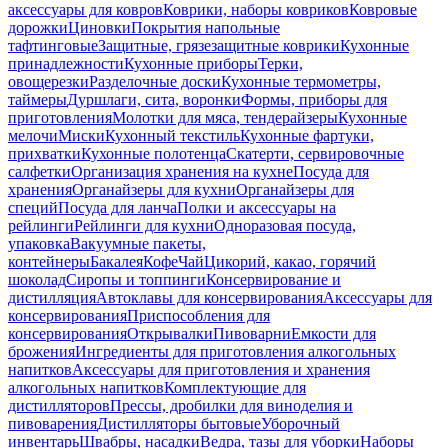
аксессуары для ковров
Коврики, наборы ковриков
Ковровые
дорожки
Циновки
Покрытия напольные
тафтинговые
Защитные, грязезащитные коврики
Кухонные
принадлежности
Кухонные приборы
Терки,
овощерезки
Разделочные доски
Кухонные термометры,
таймеры
Дуршлаги, сита, воронки
Формы, приборы для
приготовления
Молотки для мяса, тендерайзеры
Кухонные
мелочи
Миски
Кухонный текстиль
Кухонные фартуки,
прихватки
Кухонные полотенца
Скатерти, сервировочные
салфетки
Организация хранения на кухне
Посуда для
хранения
Органайзеры для кухни
Органайзеры для
специй
Посуда для ланча
Полки и аксессуары на
рейлинги
Рейлинги для кухни
Одноразовая посуда,
упаковка
Вакуумные пакеты,
контейнеры
Бакалея
Кофе
Чай
Цикорий, какао, горячий
шоколад
Сиропы и топпинги
Консервирование и
дистилляция
Автоклавы для консервирования
Аксессуары для
консервирования
Приспособления для
консервирования
Открывалки
Пивоварни
Емкости для
брожения
Ингредиенты для приготовления алкогольных
напитков
Аксессуары для приготовления и хранения
алкогольных напитков
Комплектующие для
дистилляторов
Прессы, дробилки для виноделия и
пивоварения
Дистилляторы бытовые
Уборочный
инвентарь
Швабры, насадки
Ведра, тазы для уборки
Наборы