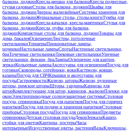
балкона, лоджии
Кресла-мешки для балкона
Кресла подвесные,
стулья садовые
Столы для балкона, лоджии
Шкафы для
балкона, лоджии
Дверцы жалюзийные
Системы хранения для
балкона, лоджии
Журнальные столы, столы-книги
Тумбы для
балкона, лоджии
Кресла-качалки, кресла-маятники
Стулья для
балкона, лоджии
Кресла, пуфы для балкона,
лоджии
Компактные столы для балкона, лоджии
Товары для
дома, бакалея
Освещение
Люстры, потолочные
светильники
Торшеры
Прикроватные лампы,
ночники
Настольные лампы
Споты
Настенные светильники,
бра
Точечные светильники
Трековые светильники
Уличные
светильники, фонари, бра
Лампы
Освещение для картин,
зеркал
Кольцевые лампы
Аксессуары для освещения
Посуда для
готовки
Сковороды, сотейники, воки
Кастрюли, ковши,
казаны
Посуда для СВЧ
Крышки и аксессуары для
посуды
Гастроемкости
Жалюзи, шторы
Жалюзи, рулонные
шторы, римские шторы
Шторы, гардины
Карнизы для
штор
Комплектующие для штор, карнизов, жалюзи
Пленки для
окон
Электроприводные солнцезащитные системы
Столовая
посуда, сервировка
Посуда для напитков
Посуда для горячих
напитков
Посуда для подачи и хранения напитков
Столовые
приборы
Столовая посуда
Посуда для сервировки
Предметы
сервировки
Детская столовая посуда
Декор
Зеркала
Кашпо,
стойки для цветов
Картины, постеры
Часы
интерьерные
Искусственные цветы, растения
Вазы
Ключницы,