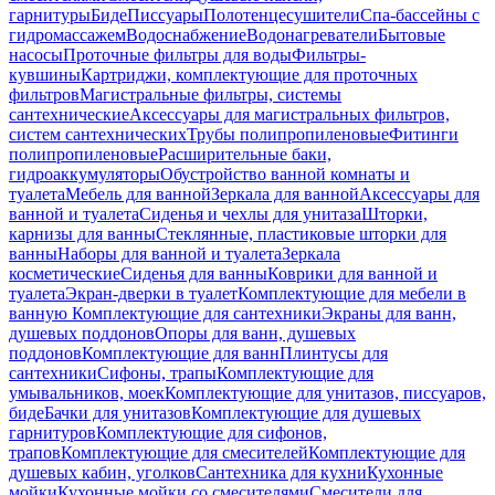
гарнитуры
Биде
Писсуары
Полотенцесушители
Спа-бассейны с
гидромассажем
Водоснабжение
Водонагреватели
Бытовые
насосы
Проточные фильтры для воды
Фильтры-
кувшины
Картриджи, комплектующие для проточных
фильтров
Магистральные фильтры, системы
сантехнические
Аксессуары для магистральных фильтров,
систем сантехнических
Трубы полипропиленовые
Фитинги
полипропиленовые
Расширительные баки,
гидроаккумуляторы
Обустройство ванной комнаты и
туалета
Мебель для ванной
Зеркала для ванной
Аксессуары для
ванной и туалета
Сиденья и чехлы для унитаза
Шторки,
карнизы для ванны
Стеклянные, пластиковые шторки для
ванны
Наборы для ванной и туалета
Зеркала
косметические
Сиденья для ванны
Коврики для ванной и
туалета
Экран-дверки в туалет
Комплектующие для мебели в
ванную
Комплектующие для сантехники
Экраны для ванн,
душевых поддонов
Опоры для ванн, душевых
поддонов
Комплектующие для ванн
Плинтусы для
сантехники
Сифоны, трапы
Комплектующие для
умывальников, моек
Комплектующие для унитазов, писсуаров,
биде
Бачки для унитазов
Комплектующие для душевых
гарнитуров
Комплектующие для сифонов,
трапов
Комплектующие для смесителей
Комплектующие для
душевых кабин, уголков
Сантехника для кухни
Кухонные
мойки
Кухонные мойки со смесителями
Смесители для