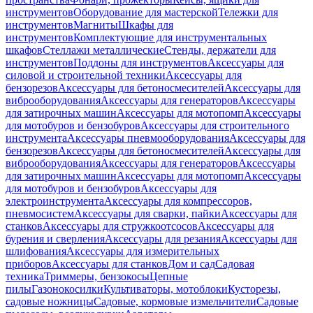
инструментов
Оборудование для мастерской
Тележки для
инструментов
Магниты
Шкафы для
инструментов
Комплектующие для инструментальных
шкафов
Стеллажи металлические
Стенды, держатели для
инструментов
Поддоны для инструментов
Аксессуары для
силовой и строительной техники
Аксессуары для
бензорезов
Аксессуары для бетоносмесителей
Аксессуары для
виброоборудования
Аксессуары для генераторов
Аксессуары
для затирочных машин
Аксессуары для мотопомп
Аксессуары
для мотобуров и бензобуров
Аксессуары для строительного
инструмента
Аксессуары пневмооборудования
Аксессуары для
бензорезов
Аксессуары для бетоносмесителей
Аксессуары для
виброоборудования
Аксессуары для генераторов
Аксессуары
для затирочных машин
Аксессуары для мотопомп
Аксессуары
для мотобуров и бензобуров
Аксессуары для
электроинструмента
Аксессуары для компрессоров,
пневмосистем
Аксессуары для сварки, пайки
Аксессуары для
станков
Аксессуары для стружкоотсосов
Аксессуары для
бурения и сверления
Аксессуары для резания
Аксессуары для
шлифования
Аксессуары для измерительных
приборов
Аксессуары для станков
Дом и сад
Садовая
техника
Триммеры, бензокосы
Цепные
пилы
Газонокосилки
Культиваторы, мотоблоки
Кусторезы,
садовые ножницы
Садовые, кормовые измельчители
Садовые