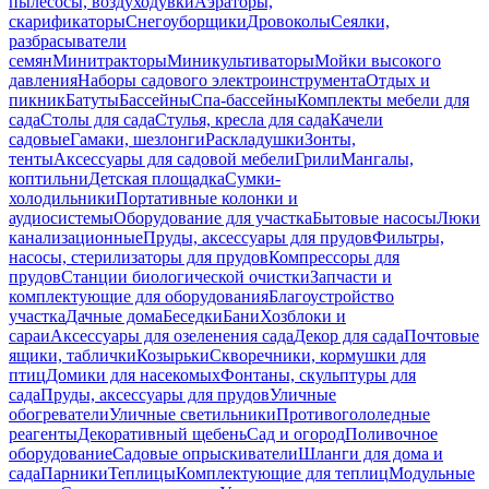
пылесосы, воздуходувки
Аэраторы,
скарификаторы
Снегоуборщики
Дровоколы
Сеялки,
разбрасыватели
семян
Минитракторы
Миникультиваторы
Мойки высокого
давления
Наборы садового электроинструмента
Отдых и
пикник
Батуты
Бассейны
Спа-бассейны
Комплекты мебели для
сада
Столы для сада
Стулья, кресла для сада
Качели
садовые
Гамаки, шезлонги
Раскладушки
Зонты,
тенты
Аксессуары для садовой мебели
Грили
Мангалы,
коптильни
Детская площадка
Сумки-
холодильники
Портативные колонки и
аудиосистемы
Оборудование для участка
Бытовые насосы
Люки
канализационные
Пруды, аксессуары для прудов
Фильтры,
насосы, стерилизаторы для прудов
Компрессоры для
прудов
Станции биологической очистки
Запчасти и
комплектующие для оборудования
Благоустройство
участка
Дачные дома
Беседки
Бани
Хозблоки и
сараи
Аксессуары для озеленения сада
Декор для сада
Почтовые
ящики, таблички
Козырьки
Скворечники, кормушки для
птиц
Домики для насекомых
Фонтаны, скульптуры для
сада
Пруды, аксессуары для прудов
Уличные
обогреватели
Уличные светильники
Противогололедные
реагенты
Декоративный щебень
Сад и огород
Поливочное
оборудование
Садовые опрыскиватели
Шланги для дома и
сада
Парники
Теплицы
Комплектующие для теплиц
Модульные