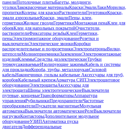
панели
Потолочные плиты
Багеты, молдинги,
уголки
Лакокрасочные материалы
Краски
Эмали
Лаки
Морилки,
пропитки
Колеры для краски
Растворители
Грунтовки
Краски,
эмали аэрозольные
Краски, эмали
Пены, клеи,
герметики
Жидкие гвозди
Герметики
Монтажная пена
Клеи для
обоев
Клеи для напольных покрытий
Очистители,
растворители
Фиксаторы резьбы
Клеи
Герметики,
пены
Электромонтажное оборудование
Розетки и
выключатели
Электрические звонки
Коробки
распределительные и подрозетники
Электропатроны
Вилки,
штепсели
Молниеприемники
Заземление
Электромонтажные
изделия
Клеммы
Средства диэлектрические
Трубки
термоусаживаемые
Изолирующие зажимы
Кабель и системы
для прокладки
Короба, трубы, металлорукав
Силовой
кабель
Наконечники, гильзы кабельные
Аксессуары для труб,
коробов
Кабельный крепеж
Арматура СИП
Электрощитовое
оборудование
Электрощиты
Аксессуары для
электрощита
Шины электротехнические
Выключатели
путевые, концевые
Трансформаторы
Аппаратура
управления
Рубильники
Предохранители
Частотные
преобразователи
Пускатели магнитные
Модульная
автоматика
Выключатели автоматические
Реле
Выключатели
нагрузки
Контакторы
Дополнительное модульное
оборудование
УЗИП
Автоматика пуска
двигателя
Дифференциальные