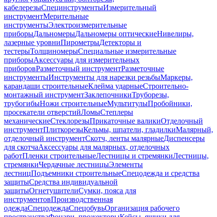
кабелерезы
Специнструменты
Измерительный
инструмент
Мерительные
инструменты
Электроизмерительные
приборы
Дальномеры
Дальномеры оптические
Нивелиры,
лазерные уровни
Пирометры
Детекторы и
тестеры
Толщиномеры
Специальные измерительные
приборы
Аксессуары для измерительных
приборов
Разметочный инструмент
Разметочные
инструменты
Инструменты для нарезки резьбы
Маркеры,
карандаши строительные
Клейма ударные
Строительно-
монтажный инструмент
Заклепочники
Труборезы,
трубогибы
Ножи строительные
Мультитулы
Пробойники,
просекатели отверстий
Ломы
Степлеры
механические
Стеклорезы
Прикаточные валики
Отделочный
инструмент
Плиткорезы
Кельмы, шпатели, гладилки
Малярный,
отделочный инструмент
Скотч, ленты малярные
Диспенсеры
для скотча
Аксессуары для малярных, отделочных
работ
Пленки строительные
Лестницы и стремянки
Лестницы,
стремянки
Чердачные лестницы
Элементы
лестниц
Подъемники строительные
Спецодежда и средства
защиты
Средства индивидуальной
защиты
Огнетушители
Сумки, пояса для
инструментов
Производственная
одежда
Спецодежда
Спецобувь
Организация рабочего
пространства
Фонари, прожекторы
Кейсы, ящики для