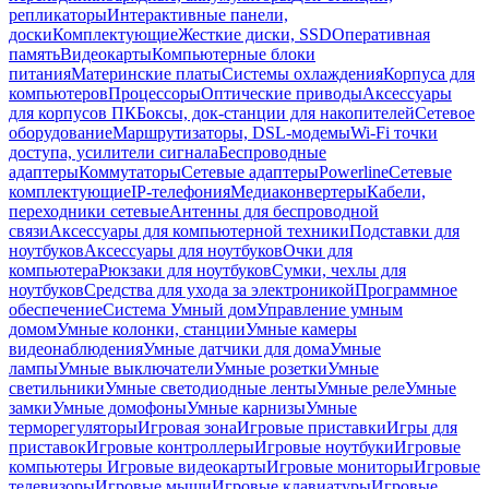
репликаторы
Интерактивные панели,
доски
Комплектующие
Жесткие диски, SSD
Оперативная
память
Видеокарты
Компьютерные блоки
питания
Материнские платы
Системы охлаждения
Корпуса для
компьютеров
Процессоры
Оптические приводы
Аксессуары
для корпусов ПК
Боксы, док-станции для накопителей
Сетевое
оборудование
Маршрутизаторы, DSL-модемы
Wi-Fi точки
доступа, усилители сигнала
Беспроводные
адаптеры
Коммутаторы
Сетевые адаптеры
Powerline
Сетевые
комплектующие
IP-телефония
Медиаконвертеры
Кабели,
переходники сетевые
Антенны для беспроводной
связи
Аксессуары для компьютерной техники
Подставки для
ноутбуков
Аксессуары для ноутбуков
Очки для
компьютера
Рюкзаки для ноутбуков
Сумки, чехлы для
ноутбуков
Средства для ухода за электроникой
Программное
обеспечение
Система Умный дом
Управление умным
домом
Умные колонки, станции
Умные камеры
видеонаблюдения
Умные датчики для дома
Умные
лампы
Умные выключатели
Умные розетки
Умные
светильники
Умные светодиодные ленты
Умные реле
Умные
замки
Умные домофоны
Умные карнизы
Умные
терморегуляторы
Игровая зона
Игровые приставки
Игры для
приставок
Игровые контроллеры
Игровые ноутбуки
Игровые
компьютеры
Игровые видеокарты
Игровые мониторы
Игровые
телевизоры
Игровые мыши
Игровые клавиатуры
Игровые