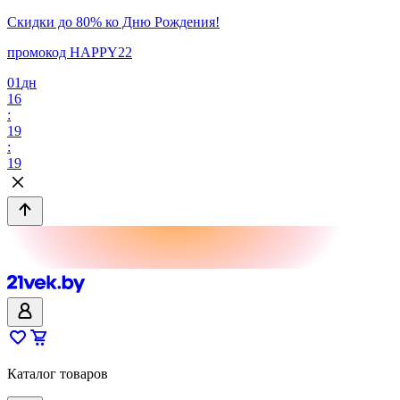
Скидки до 80% ко Дню Рождения!
промокод HAPPY22
01
дн
16
:
19
:
19
Каталог товаров