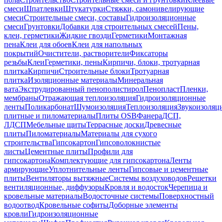
смеси
Шпатлевки
Штукатурки
Стяжки, самонивелирующие
смеси
Строительные смеси, составы
Гидроизоляционные
смеси
Грунтовки
Добавки для строительных смесей
Пены,
клеи, герметики
Жидкие гвозди
Герметики
Монтажная
пена
Клеи для обоев
Клеи для напольных
покрытий
Очистители, растворители
Фиксаторы
резьбы
Клеи
Герметики, пены
Кирпичи, блоки, тротуарная
плитка
Кирпичи
Строительные блоки
Тротуарная
плитка
Изоляционные материалы
Минеральная
вата
Экструдированный пенополистирол
Пенопласт
Пленки,
мембраны
Отражающая теплоизоляция
Гидроизоляционные
ленты
Поликарбонат
Шумоизоляция
Теплоизоляция
Звукоизоляц
плитные и пиломатериалы
Плиты OSB
Фанера
ДСП,
ЛДСП
Мебельные щиты
Террасные доски
Древесные
плиты
Пиломатериалы
Материалы для сухого
строительства
Гипсокартон
Гипсоволокнистые
листы
Цементные плиты
Профили для
гипсокартона
Комплектующие для гипсокартона
Ленты
армирующие
Уплотнительные ленты
Гипсовые и цементные
плиты
Вентиляторы вытяжные
Системы воздуховодов
Решетки
вентиляционные, диффузоры
Кровля и водосток
Черепица и
кровельные материалы
Водосточные системы
Поверхностный
водоотвод
Кровельные софиты
Доборные элементы
кровли
Гидроизоляционные