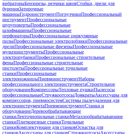
вибраторы
Бензорезы, резчики швов
Стойки, дрели для
бурения
Затирочные
машины
Гидроинструмент
Погрузчики
Профессиональный
инструмент
Профессиональные
шуруповерты
Профессиональные
шлифмашины
Профессиональные
перфораторы
Профессиональные циркулярные
пилы
Профессиональные электролобзики
Профессиональные
дрели
Профессиональные фрезеры
Профессиональные
мультиинструменты
Профессиональные
электрорубанки
Профессиональные строительные
фены
Профессиональные строительные
пистолеты
Профессиональные точильные
станки
Профессиональные
электроножницы
Пневмоинструмент
Наборы
профессионального электроинструмента
Строительное
оборудование
Компрессоры
Тепловые пушки
Пылесосы
профессиональные
Стружкоотсосы
Домкраты
Аксессуары для
компрессоров, пневмосистем
Системы пылеудаления для
электроинструмента
Пневмоинструмент
Станки и
оборудование
Деревообрабатывающие
станки
Ленточнопильные станки
Металлообрабатывающие
станки
Плиткорезные станки
Точильные
станки
Комплектующие для станков
Оснастка для
станков
Аксессуары для станков
Стружкоотсосы
Аксессуары