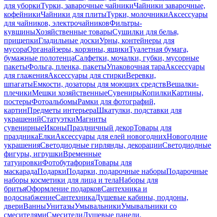
для уборки
Турки, заварочные чайники
Чайники заварочные,
кофейники
Чайники для плиты
Турки, молочники
Аксессуары
для чайников, электрочайников
Фильтры-
кувшины
Хозяйственные товары
Сушилки для белья,
прищепки
Гладильные доски
Урны, контейнеры для
мусора
Органайзеры, корзины, ящики
Туалетная бумага,
бумажные полотенца
Салфетки, мочалки, губки, мусорные
пакеты
Фольга, пленка, пакеты
Упаковочная тара
Аксессуары
для глажения
Аксессуары для стирки
Веревки,
шпагаты
Емкости, дозаторы для моющих средств
Вешалки-
плечики
Мешки хозяйственные
Сувениры
Копилки
Картины,
постеры
Фотоальбомы
Рамки для фотографий,
картин
Предметы интерьера
Шкатулки, подставки для
украшений
Статуэтки
Магниты
сувенирные
Иконы
Праздничный декор
Товары для
праздника
Елки
Аксессуары для елей новогодних
Новогодние
украшения
Светодиодные гирлянды, декорации
Светодиодные
фигуры, игрушки
Временные
татуировки
Фотобутафория
Товары для
маскарада
Подарки
Подарки, подарочные наборы
Подарочные
наборы косметики для лица и тела
Наборы для
бритья
Оформление подарков
Сантехника и
водоснабжение
Сантехника
Душевые кабины, поддоны,
двери
Ванны
Унитазы
Умывальники
Умывальники со
смесителями
Смесители
Душевые панели,