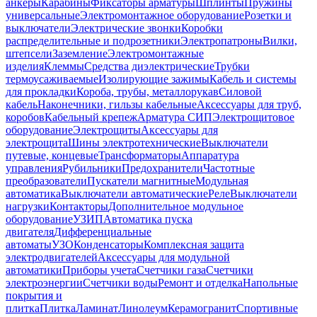
анкеры
Карабины
Фиксаторы арматуры
Шплинты
Пружины
универсальные
Электромонтажное оборудование
Розетки и
выключатели
Электрические звонки
Коробки
распределительные и подрозетники
Электропатроны
Вилки,
штепсели
Заземление
Электромонтажные
изделия
Клеммы
Средства диэлектрические
Трубки
термоусаживаемые
Изолирующие зажимы
Кабель и системы
для прокладки
Короба, трубы, металлорукав
Силовой
кабель
Наконечники, гильзы кабельные
Аксессуары для труб,
коробов
Кабельный крепеж
Арматура СИП
Электрощитовое
оборудование
Электрощиты
Аксессуары для
электрощита
Шины электротехнические
Выключатели
путевые, концевые
Трансформаторы
Аппаратура
управления
Рубильники
Предохранители
Частотные
преобразователи
Пускатели магнитные
Модульная
автоматика
Выключатели автоматические
Реле
Выключатели
нагрузки
Контакторы
Дополнительное модульное
оборудование
УЗИП
Автоматика пуска
двигателя
Дифференциальные
автоматы
УЗО
Конденсаторы
Комплексная защита
электродвигателей
Аксессуары для модульной
автоматики
Приборы учета
Счетчики газа
Счетчики
электроэнергии
Счетчики воды
Ремонт и отделка
Напольные
покрытия и
плитка
Плитка
Ламинат
Линолеум
Керамогранит
Спортивные