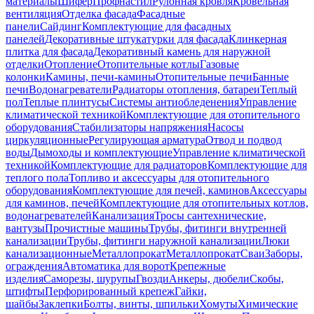
материалы
Шифер
Профнастил
Рулонная кровля
Кровельная
вентиляция
Отделка фасада
Фасадные
панели
Сайдинг
Комплектующие для фасадных
панелей
Декоративные штукатурки для фасада
Клинкерная
плитка для фасада
Декоративный камень для наружной
отделки
Отопление
Отопительные котлы
Газовые
колонки
Камины, печи-камины
Отопительные печи
Банные
печи
Водонагреватели
Радиаторы отопления, батареи
Теплый
пол
Теплые плинтусы
Системы антиобледенения
Управление
климатической техникой
Комплектующие для отопительного
оборудования
Стабилизаторы напряжения
Насосы
циркуляционные
Регулирующая арматура
Отвод и подвод
воды
Дымоходы и комплектующие
Управление климатической
техникой
Комплектующие для радиаторов
Комплектующие для
теплого пола
Топливо и аксессуары для отопительного
оборудования
Комплектующие для печей, каминов
Аксессуары
для каминов, печей
Комплектующие для отопительных котлов,
водонагревателей
Канализация
Тросы сантехнические,
вантузы
Прочистные машины
Трубы, фитинги внутренней
канализации
Трубы, фитинги наружной канализации
Люки
канализационные
Металлопрокат
Металлопрокат
Сваи
Заборы,
ограждения
Автоматика для ворот
Крепежные
изделия
Саморезы, шурупы
Гвозди
Анкеры, дюбели
Скобы,
штифты
Перфорированный крепеж
Гайки,
шайбы
Заклепки
Болты, винты, шпильки
Хомуты
Химические