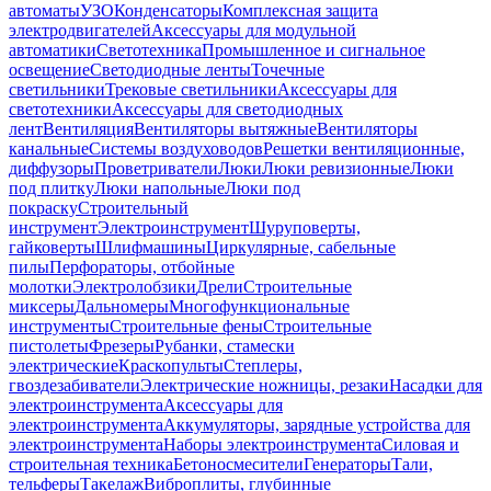
автоматы
УЗО
Конденсаторы
Комплексная защита
электродвигателей
Аксессуары для модульной
автоматики
Светотехника
Промышленное и сигнальное
освещение
Светодиодные ленты
Точечные
светильники
Трековые светильники
Аксессуары для
светотехники
Аксессуары для светодиодных
лент
Вентиляция
Вентиляторы вытяжные
Вентиляторы
канальные
Системы воздуховодов
Решетки вентиляционные,
диффузоры
Проветриватели
Люки
Люки ревизионные
Люки
под плитку
Люки напольные
Люки под
покраску
Строительный
инструмент
Электроинструмент
Шуруповерты,
гайковерты
Шлифмашины
Циркулярные, сабельные
пилы
Перфораторы, отбойные
молотки
Электролобзики
Дрели
Строительные
миксеры
Дальномеры
Многофункциональные
инструменты
Строительные фены
Строительные
пистолеты
Фрезеры
Рубанки, стамески
электрические
Краскопульты
Степлеры,
гвоздезабиватели
Электрические ножницы, резаки
Насадки для
электроинструмента
Аксессуары для
электроинструмента
Аккумуляторы, зарядные устройства для
электроинструмента
Наборы электроинструмента
Силовая и
строительная техника
Бетоносмесители
Генераторы
Тали,
тельферы
Такелаж
Виброплиты, глубинные