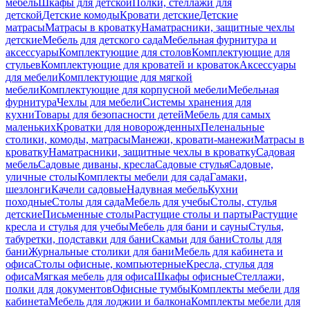
мебель
Шкафы для детской
Полки, стеллажи для
детской
Детские комоды
Кровати детские
Детские
матрасы
Матрасы в кроватку
Наматрасники, защитные чехлы
детские
Мебель для детского сада
Мебельная фурнитура и
аксессуары
Комплектующие для столов
Комплектующие для
стульев
Комплектующие для кроватей и кроваток
Аксессуары
для мебели
Комплектующие для мягкой
мебели
Комплектующие для корпусной мебели
Мебельная
фурнитура
Чехлы для мебели
Системы хранения для
кухни
Товары для безопасности детей
Мебель для самых
маленьких
Кроватки для новорожденных
Пеленальные
столики, комоды, матрасы
Манежи, кровати-манежи
Матрасы в
кроватку
Наматрасники, защитные чехлы в кроватку
Садовая
мебель
Садовые диваны, кресла
Садовые стулья
Садовые,
уличные столы
Комплекты мебели для сада
Гамаки,
шезлонги
Качели садовые
Надувная мебель
Кухни
походные
Столы для сада
Мебель для учебы
Столы, стулья
детские
Письменные столы
Растущие столы и парты
Растущие
кресла и стулья для учебы
Мебель для бани и сауны
Стулья,
табуретки, подставки для бани
Скамьи для бани
Столы для
бани
Журнальные столики для бани
Мебель для кабинета и
офиса
Столы офисные, компьютерные
Кресла, стулья для
офиса
Мягкая мебель для офиса
Шкафы офисные
Стеллажи,
полки для документов
Офисные тумбы
Комплекты мебели для
кабинета
Мебель для лоджии и балкона
Комплекты мебели для