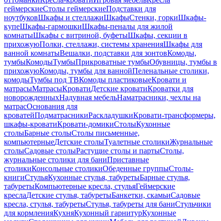
геймерские
Столы геймерские
Подставки для
ноутбуков
Шкафы и стеллажи
Шкафы
Стенки, горки
Шкафы-
купе
Шкафы-гармошки
Шкафы-пеналы для жилой
комнаты
Шкафы с витриной, буфеты
Шкафы, секции в
прихожую
Полки, стеллажи, системы хранения
Шкафы для
ванной комнаты
Вешалки, подставки для зонтов
Комоды,
тумбы
Комоды
Тумбы
Прикроватные тумбы
Обувницы, тумбы в
прихожую
Комоды, тумбы для ванной
Пеленальные столики,
комоды
Тумбы под ТВ
Комоды пластиковые
Кровати и
матрасы
Матрасы
Кровати
Детские кровати
Кроватки для
новорожденных
Надувная мебель
Наматрасники, чехлы на
матрас
Основания для
кроватей
Подматрасники
Раскладушки
Кровати-трансформеры,
шкафы-кровати
Кровати-домики
Столы
Кухонные
столы
Барные столы
Столы письменные,
компьютерные
Детские столы
Туалетные столики
Журнальные
столы
Садовые столы
Растущие столы и парты
Столы,
журнальные столики для бани
Приставные
столики
Консольные столики
Обеденные группы
Столы-
книги
Стулья
Кухонные стулья, табуреты
Барные стулья,
табуреты
Компьютерные кресла, стулья
Геймерские
кресла
Детские стулья, табуреты
Банкетки, скамьи
Садовые
кресла, стулья, табуреты
Стулья, табуреты для бани
Стульчики
для кормления
Кухня
Кухонный гарнитур
Кухонные