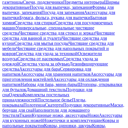
газетницы
Свечи, подсвечники
Предметы интерьера
Ширмы
декоративные
Посуда для выпечки, запекания
Формы для
выпечки, запекания
Посуда для запекания
Аксессуары для
выпечки
Бумага, фольга, рукава для выпечки
Бытовая
химия
Средства для стирки
Средства для посудомоечных
машин
Универсальные, специальные чистящие
средства
Чистящие средства для стекол и зеркал
Чистящие
средства для ванной и туалета
Чистящие средства для
кухни
Средства для мытья посуды
Чистящие средства для
мебели
Чистящие средства для напольных покрытий и
ковров
Средства для ухода за техникой
Освежители
воздуха
Средства от насекомых
Средства ухода за
одеждой
Средства ухода за обувью
Дезинфицирующие
средства
Аксессуары для бара
Сервировка для
напитков
Аксессуары для хранения напитков
Аксессуары для
приготовления коктейлей
Аксессуары для охлаждения
напитков
Наборы для бара, мини-бары
Штопоры, открывалки
для бутылок
Домашний текстиль
Подушки для
сна
Одеяла
Комплекты постельных
принадлежностей
Постельное белье
Пледы,
покрывала
Полотенца
Скатерти
Подушки декоративные
Маски,
беруши для сна
Наполнители для домашнего
текстиля
Ткани
Кухонные ножи, аксессуары
Ножи
Аксессуары
для кухонных ножей
Ножеточки и комплектующие
Ковры и
напольные покрытия
Ковры, циновки, шкуры
Ковры,