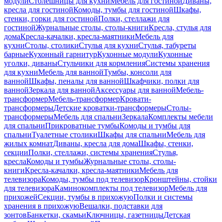
модули
Столешницы для кухни
Мебель для гостиной
Диваны,
кресла для гостиной
Комоды, тумбы для гостиной
Шкафы,
стенки, горки для гостиной
Полки, стеллажи для
гостиной
Журнальные столы, столы-книги
Кресла, стулья для
дома
Кресла-качалки, кресла-маятники
Мебель для
кухни
Столы, столики
Стулья для кухни
Стулья, табуреты
барные
Кухонный гарнитур
Кухонные модули
Кухонные
уголки, диваны
Стульчики для кормления
Системы хранения
для кухни
Мебель для ванной
Тумбы, консоли для
ванной
Шкафы, пеналы для ванной
Шкафчики, полки для
ванной
Зеркала для ванной
Аксессуары для ванной
Мебель-
трансформер
Мебель-трансформер
Кровати-
трансформеры
Детские кроватки-трансформеры
Столы-
трансформеры
Мебель для спальни
Зеркала
Комплекты мебели
для спальни
Прикроватные тумбы
Комоды и тумбы для
спальни
Туалетные столики
Шкафы для спальни
Мебель для
жилых комнат
Диваны, кресла для дома
Шкафы, стенки,
секции
Полки, стеллажи, системы хранения
Стулья,
кресла
Комоды и тумбы
Журнальные столы, столы-
книги
Кресла-качалки, кресла-маятники
Мебель для
телевизора
Комоды, тумбы под телевизор
Кронштейны, стойки
для телевизора
Каминокомплекты под телевизор
Мебель для
прихожей
Секции, тумбы в прихожую
Полки и системы
хранения в прихожую
Вешалки, подставки для
зонтов
Банкетки, скамьи
Ключницы, газетницы
Детская