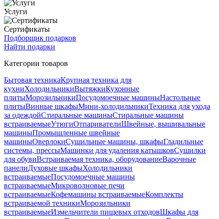
Услуги
Сертификаты
Подборщик подарков
Найти подарки
Категории товаров
Бытовая техника
Крупная техника для
кухни
Холодильники
Вытяжки
Кухонные
плиты
Морозильники
Посудомоечные машины
Настольные
плиты
Винные шкафы
Мини-холодильники
Техника для ухода
за одеждой
Стиральные машины
Стиральные машины
встраиваемые
Утюги
Отпариватели
Швейные, вышивальные
машины
Промышленные швейные
машины
Оверлоки
Сушильные машины, шкафы
Гладильные
системы, прессы
Машинки для удаления катышков
Сушилки
для обуви
Встраиваемая техника, оборудование
Варочные
панели
Духовые шкафы
Холодильники
встраиваемые
Посудомоечные машины
встраиваемые
Микроволновые печи
встраиваемые
Кофемашины встраиваемые
Комплекты
встраиваемой техники
Морозильники
встраиваемые
Измельчители пищевых отходов
Шкафы для