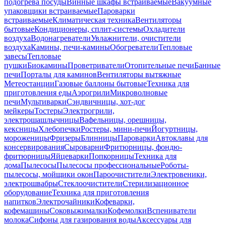
подогрева посуды
Винные шкафы встраиваемые
Вакуумные
упаковщики встраиваемые
Пароварки
встраиваемые
Климатическая техника
Вентиляторы
бытовые
Кондиционеры, сплит-системы
Охладители
воздуха
Водонагреватели
Увлажнители, очистители
воздуха
Камины, печи-камины
Обогреватели
Тепловые
завесы
Тепловые
пушки
Биокамины
Проветриватели
Отопительные печи
Банные
печи
Порталы для каминов
Вентиляторы вытяжные
Метеостанции
Газовые баллоны бытовые
Техника для
приготовления еды
Аэрогрили
Микроволновые
печи
Мультиварки
Сэндвичницы, хот-дог
мейкеры
Тостеры
Электрогрили,
электрошашлычницы
Вафельницы, орешницы,
кексницы
Хлебопечки
Ростеры, мини-печи
Йогуртницы,
мороженицы
Фризеры
Блинницы
Пароварки
Автоклавы для
консервирования
Сыроварни
Фритюрницы, фондю-
фритюрницы
Яйцеварки
Попкорницы
Техника для
дома
Пылесосы
Пылесосы профессиональные
Роботы-
пылесосы, мойщики окон
Пароочистители
Электровеники,
электрошвабры
Стеклоочистители
Стерилизационное
оборудование
Техника для приготовления
напитков
Электрочайники
Кофеварки,
кофемашины
Соковыжималки
Кофемолки
Вспениватели
молока
Сифоны для газирования воды
Аксессуары для