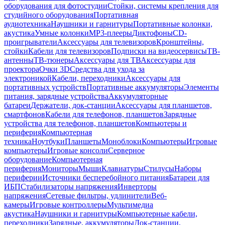
оборудования для фотостудии
Стойки, системы крепления для
студийного оборудования
Портативная
аудиотехника
Наушники и гарнитуры
Портативные колонки,
акустика
Умные колонки
MP3-плееры
Диктофоны
CD-
проигрыватели
Аксессуары для телевизоров
Кронштейны,
стойки
Кабели для телевизоров
Подписки на видеосервисы
ТВ-
антенны
ТВ-тюнеры
Аксессуары для ТВ
Аксессуары для
проектора
Очки 3D
Средства для ухода за
электроникой
Кабели, переходники
Аксессуары для
портативных устройств
Портативные аккумуляторы
Элементы
питания, зарядные устройства
Аккумуляторные
батареи
Держатели, док-станции
Аксессуары для планшетов,
смартфонов
Кабели для телефонов, планшетов
Зарядные
устройства для телефонов, планшетов
Компьютеры и
периферия
Компьютерная
техника
Ноутбуки
Планшеты
Моноблоки
Компьютеры
Игровые
компьютеры
Игровые консоли
Серверное
оборудование
Компьютерная
периферия
Мониторы
Мыши
Клавиатуры
Стилусы
Наборы
периферии
Источники бесперебойного питания
Батареи для
ИБП
Стабилизаторы напряжения
Инверторы
напряжения
Сетевые фильтры, удлинители
Веб-
камеры
Игровые контроллеры
Мультимедиа
акустика
Наушники и гарнитуры
Компьютерные кабели,
переходники
Зарядные, аккумуляторы
Док-станции,