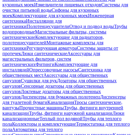
кухонных моек
Измельчители пищевых отходов
Системы для
очистки питьевой воды
Сифоны для кухонных
моек
Комплектующие для кухонных моек
Инженерная
сантехника
Инсталляции для
сантехники
Полотенцесушители
Отвод и подвод воды
Трубы
водопроводные
Магистральные фильтры, системы
сантехнические
Комплектующие для радиаторов,
полотенцесушителей
Монтажные комплекты для
сантехники
Регулирующая арматура
Системы защиты от
протечек
Люки сантехнические
Аксессуары для
магистральных фильтров, систем
сантехнических
Фитинги
Комплектующие для
инсталляций
Опрессовочные насосы
Сантехника для
общественных мест
Аксессуары для общественных
санузлов
Сушилки для рук
Дозаторы для общественных
санузлов
Сенсорные дозаторы для общественных
санузлов
Локтевые дозаторы для общественных
санузлов
Диспенсеры для бумажных полотенец
Диспенсеры
для туалетной бумаги
Канализация
Тросы сантехнические,
вантузы
Прочистные машины
Трубы, фитинги внутренней
канализации
Трубы, фитинги наружной канализации
Люки
канализационные
Теплый пол водяной
Трубы для теплого
пола
Коллекторы и комплектующие
Термостатика для теплого
пола
Автоматика для теплого
пола
Строительство
Строительные смеси и грунтовки
Клеевые