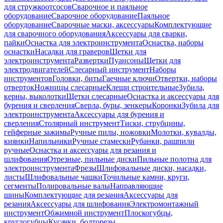
для стружкоотсосов
Сварочное и паяльное
оборудование
Сварочное оборудование
Паяльное
оборудование
Сварочные маски, аксессуары
Комплектующие
для сварочного оборудования
Аксессуары для сварки,
пайки
Оснастка для электроинструмента
Оснастка, наборы
оснастки
Насадки для граверов
Щетки для
электроинструмента
Развертки
Пуансоны
Щетки для
электродвигателей
Слесарный инструмент
Наборы
инструментов
Головки, биты
Гаечные ключи
Отвертки, наборы
отверток
Ножницы слесарные
Клещи строительные
Зубила,
керны, выколотки
Щетки слесарные
Оснастка и аксессуары для
бурения и сверления
Сверла, буры, зенкеры
Коронки
Зубила для
электроинструмента
Аксессуары для бурения и
сверления
Столярный инструмент
Тиски, струбцины,
гейферные зажимы
Ручные пилы, ножовки
Молотки, кувалды,
киянки
Напильники
Ручные стамески
Рубанки, рашпили
ручные
Оснастка и аксессуары для резания и
шлифования
Отрезные, пильные диски
Пильные полотна для
электроинструмента
Фрезы
Шлифовальные диски, насадки,
листы
Шлифовальные чашки
Точильные камни, круги,
сегменты
Полировальные валы
Направляющие
шины
Комплектующие для резания
Аксессуары для
резания
Аксессуары для шлифования
Электромонтажный
инструмент
Обжимной инструмент
Плоскогубцы,
круглогубцы
Кусачки, болторезы,