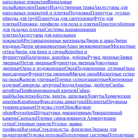
напольные покрытия
Виниловые
полы
Ковролин
Паркет
Искусственная трава
Аксессуары для
напольных покрытий и плитки
Подложка
Плинтусы, уголки,
обводы для труб
Плинтусы для сантехники
Фуги для
плитки
Порожки, профили для пола и плитки
Приспособления
для укладки плитки
Системы выравнивания
плитки
Аксессуары для напольных
покрытий
Реставрационные материалы
Двери и арки
Двери
входные
Двери межкомнатные
Арки межкомнатные
Москитные
сетки
Двери для бани и сауны
Коробки и
фурнитура
Наличники, коробки, доборы
Ручки дверные
Замки
дверные
Петли дверные
Фурнитура дверная
Доводчики
дверные
Окна и подоконники
Окна
Подоконники, отливы
Окна
мансардные
Фурнитура оконная
Мягкие окна
Москитные сетки
на окна
Жалюзи уличные
Пленки солнцезащитные
Крепежные
изделия
Саморезы, шурупы
Гвозди
Анкеры, дюбели
Скобы,
штифты
Перфорированный крепеж
Гайки,
шайбы
Заклепки
Болты, винты, шпильки
Хомуты
Химические
анкеры
Карабины
Фиксаторы арматуры
Шплинты
Пружины
универсальные
Отделка стен
Обои
Жидкие
обои
Фотообои
Штукатурки декоративные
Декоративный
камень
Скинали
Пленки самоклеящиеся
Армирующие
сетки
Стеновые панели
Уголки, маяки,
профили
Вагонка
Стеклохолсты, флизелин
Экраны для
радиаторов
Отделка потолка
Потолочные системы
Потолочные