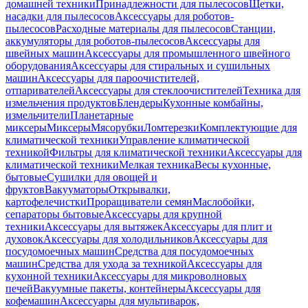
домашней техники
Принадлежности для пылесосов
Щетки,
насадки для пылесосов
Аксессуары для роботов-
пылесосов
Расходные материалы для пылесосов
Станции,
аккумуляторы для роботов-пылесосов
Аксессуары для
швейных машин
Аксессуары для промышленного швейного
оборудования
Аксессуары для стиральных и сушильных
машин
Аксессуары для пароочистителей,
отпаривателей
Аксессуары для стеклоочистителей
Техника для
измельчения продуктов
Блендеры
Кухонные комбайны,
измельчители
Планетарные
миксеры
Миксеры
Мясорубки
Ломтерезки
Комплектующие для
климатической техники
Управление климатической
техникой
Фильтры для климатической техники
Аксессуары для
климатической техники
Мелкая техника
Весы кухонные,
бытовые
Сушилки для овощей и
фруктов
Вакууматоры
Открывалки,
картофелечистки
Проращиватели семян
Маслобойки,
сепараторы бытовые
Аксессуары для крупной
техники
Аксессуары для вытяжек
Аксессуары для плит и
духовок
Аксессуары для холодильников
Аксессуары для
посудомоечных машин
Средства для посудомоечных
машин
Средства для ухода за техникой
Аксессуары для
кухонной техники
Аксессуары для микроволновых
печей
Вакуумные пакеты, контейнеры
Аксессуары для
кофемашин
Аксессуары для мультиварок,