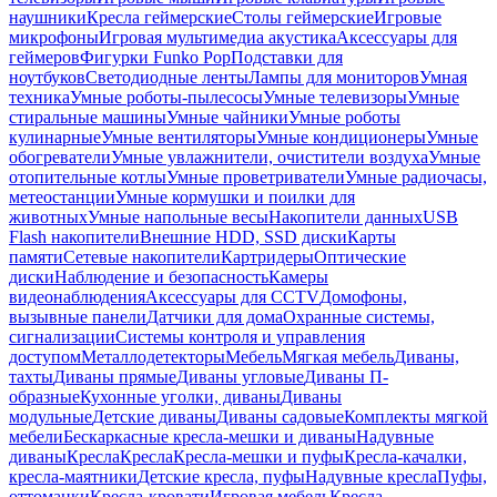
наушники
Кресла геймерские
Столы геймерские
Игровые
микрофоны
Игровая мультимедиа акустика
Аксессуары для
геймеров
Фигурки Funko Pop
Подставки для
ноутбуков
Светодиодные ленты
Лампы для мониторов
Умная
техника
Умные роботы-пылесосы
Умные телевизоры
Умные
стиральные машины
Умные чайники
Умные роботы
кулинарные
Умные вентиляторы
Умные кондиционеры
Умные
обогреватели
Умные увлажнители, очистители воздуха
Умные
отопительные котлы
Умные проветриватели
Умные радиочасы,
метеостанции
Умные кормушки и поилки для
животных
Умные напольные весы
Накопители данных
USB
Flash накопители
Внешние HDD, SSD диски
Карты
памяти
Сетевые накопители
Картридеры
Оптические
диски
Наблюдение и безопасность
Камеры
видеонаблюдения
Аксессуары для CCTV
Домофоны,
вызывные панели
Датчики для дома
Охранные системы,
сигнализации
Системы контроля и управления
доступом
Металлодетекторы
Мебель
Мягкая мебель
Диваны,
тахты
Диваны прямые
Диваны угловые
Диваны П-
образные
Кухонные уголки, диваны
Диваны
модульные
Детские диваны
Диваны садовые
Комплекты мягкой
мебели
Бескаркасные кресла-мешки и диваны
Надувные
диваны
Кресла
Кресла
Кресла-мешки и пуфы
Кресла-качалки,
кресла-маятники
Детские кресла, пуфы
Надувные кресла
Пуфы,
оттоманки
Кресла-кровати
Игровая мебель
Кресла