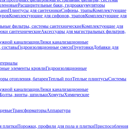
иленовые
Расширительные баки, гидроаккумуляторы
ванн
Плинтусы для сантехники
Сифоны, трапы
Комплектующие
уров
Комплектующие для сифонов, трапов
Комплектующие для
ьные фильтры, системы сантехнические
Комплектующие для
юки сантехнические
Аксессуары для магистральных фильтров,
ружной канализации
Люки канализационные
 составы
Гидроизоляционные смеси
Грунтовки
Добавки для
атериалы
рные элементы кровли
Гидроизоляционные
оры отопления, батареи
Теплый пол
Теплые плинтусы
Системы
ружной канализации
Люки канализационные
Болты, винты, шпильки
Хомуты
Химические
нцевые
Трансформаторы
Аппаратура
я плитки
Порожки, профили для пола и плитки
Приспособления