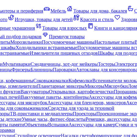
ьютеры и периферия
Мебель
Товары для дома, бакалея
С
мото
Игрушки, товары для детей
Красота и стиль
Здоров
рные украшения
Товары для взрослых
Книги и канцеляри
й подбор подарков
Премиум товары
плиты
Морозильники
Посудомоечные машины
Настольные плиты
 шкафы
Холодильники встраиваемые
Посудомоечные машины вс
встраиваемые
Измельчители пищевых отходов
Шкафы для подогр
чи
Мультиварки
Сэндвичницы, хот-дог мейкеры
Тостеры
Электрог
еницы
Фризеры
Блинницы
Пароварки
Автоклавы для консервиров
ки, кофемашины
Соковыжималки
Кофемолки
Вспениватели молок
ны, измельчители
Планетарные миксеры
Миксеры
Мясорубки
Лом
и фруктов
Вакууматоры
Открывалки, картофелечистки
Проращива
вых печей
Вакуумные пакеты, контейнеры
Аксессуары для кофе
ессуары для мясорубок
Аксессуары для блендеров, миксеров
Аксе
ры для соковыжималок
Средства для ухода за техникой
зоры
ТВ-приставки и медиаплееры
Проекторы
Проекционные эк
сы детские
Умные часы, фитнес-браслеты
Ремешки, аксессуары дл
рты памяти
Объективы
Вспышки
Аксессуары для камер
Сумки и ч
орамки
студии
Студийное освещение
Насадки светоформирующие для фо