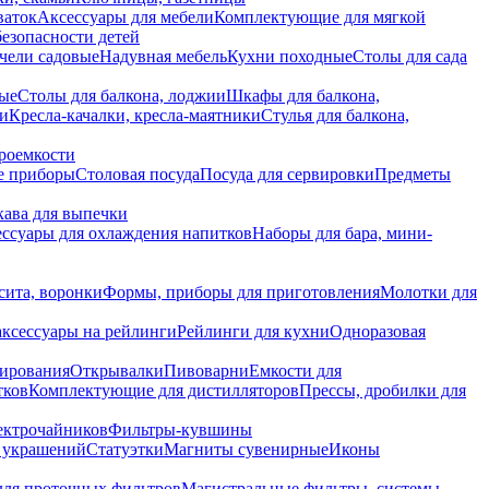
ваток
Аксессуары для мебели
Комплектующие для мягкой
безопасности детей
чели садовые
Надувная мебель
Кухни походные
Столы для сада
вые
Столы для балкона, лоджии
Шкафы для балкона,
ии
Кресла-качалки, кресла-маятники
Стулья для балкона,
роемкости
е приборы
Столовая посуда
Посуда для сервировки
Предметы
укава для выпечки
ссуары для охлаждения напитков
Наборы для бара, мини-
сита, воронки
Формы, приборы для приготовления
Молотки для
аксессуары на рейлинги
Рейлинги для кухни
Одноразовая
вирования
Открывалки
Пивоварни
Емкости для
тков
Комплектующие для дистилляторов
Прессы, дробилки для
лектрочайников
Фильтры-кувшины
я украшений
Статуэтки
Магниты сувенирные
Иконы
ля проточных фильтров
Магистральные фильтры, системы