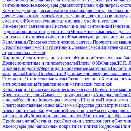
сантехнические
Аксессуары для магистральных фильтров, сист
Комплектующие для сантехники
Экраны для ванн, душевых по
для умывальников, моек
Комплектующие для унитазов, писсуар
смесителей
Комплектующие для душевых кабин, уголков
Инженерная сантехника
Инсталляции для сантехники
Полотенц
радиаторов, полотенцесушителей
Монтажные комплекты для с
систем сантехнических
Фитинги
Комплектующие для инсталля
Канализация
Тросы сантехнические, вантузы
Прочистные маши
Строительные смеси и грунтовки
Клеевые смеси
Шпатлевки
Шту
строительных смесей
Кирпичи, блоки, тротуарная плитка
Кирпичи
Строительные бло
Древесно-плитные и пиломатериалы
Плиты OSB
Фанера
ДСП, 
Кровля и водосток
Черепица и кровельные материалы
Водосточ
материалы
Шифер
Профнастил
Рулонная кровля
Кровельная вен
Отопление
Отопительные котлы
Газовые колонки
Камины, печи
антиобледенения
Управление климатической техникой
Канализация
Тросы сантехнические, вантузы
Прочистные маши
Крепежные изделия
Саморезы, шурупы
Гвозди
Анкеры, дюбели
анкеры
Карабины
Фиксаторы арматуры
Шплинты
Пружины унив
Электромонтажные изделия
Клеммы
Средства диэлектрические
Электрощитовое оборудование
Электрощиты
Аксессуары для э
управления
Рубильники
Предохранители
Частотные преобразов
Приборы учета
Счетчики газа
Счетчики электроэнергии
Счетчи
Аксессуары для напольных покрытий и плитки
Подложка
Плинт