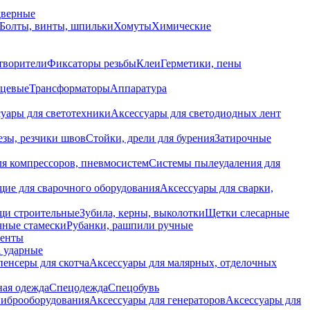
дверные
Болты, винты, шпильки
Хомуты
Химические
творители
Фиксаторы резьбы
Клеи
Герметики, пены
нцевые
Трансформаторы
Аппаратура
уары для светотехники
Аксессуары для светодиодных лент
езы, резчики швов
Стойки, дрели для бурения
Затирочные
ля компрессоров, пневмосистем
Системы пылеудаления для
ие для сварочного оборудования
Аксессуары для сварки,
щи строительные
Зубила, керны, выколотки
Щетки слесарные
чные стамески
Рубанки, рашпили ручные
енты
 ударные
енсеры для скотча
Аксессуары для малярных, отделочных
ная одежда
Спецодежда
Спецобувь
виброоборудования
Аксессуары для генераторов
Аксессуары для