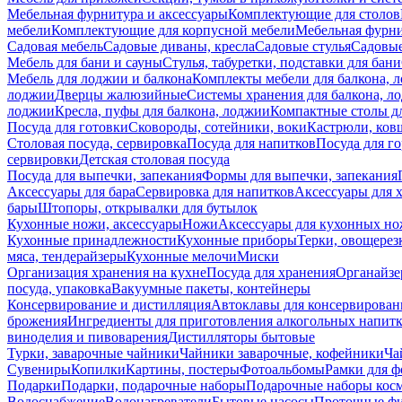
Мебельная фурнитура и аксессуары
Комплектующие для столов
мебели
Комплектующие для корпусной мебели
Мебельная фурн
Садовая мебель
Садовые диваны, кресла
Садовые стулья
Садовые
Мебель для бани и сауны
Стулья, табуретки, подставки для бани
Мебель для лоджии и балкона
Комплекты мебели для балкона, 
лоджии
Дверцы жалюзийные
Системы хранения для балкона, л
лоджии
Кресла, пуфы для балкона, лоджии
Компактные столы дл
Посуда для готовки
Сковороды, сотейники, воки
Кастрюли, ков
Столовая посуда, сервировка
Посуда для напитков
Посуда для г
сервировки
Детская столовая посуда
Посуда для выпечки, запекания
Формы для выпечки, запекания
Аксессуары для бара
Сервировка для напитков
Аксессуары для 
бары
Штопоры, открывалки для бутылок
Кухонные ножи, аксессуары
Ножи
Аксессуары для кухонных н
Кухонные принадлежности
Кухонные приборы
Терки, овощерез
мяса, тендерайзеры
Кухонные мелочи
Миски
Организация хранения на кухне
Посуда для хранения
Органайзе
посуда, упаковка
Вакуумные пакеты, контейнеры
Консервирование и дистилляция
Автоклавы для консервирован
брожения
Ингредиенты для приготовления алкогольных напит
виноделия и пивоварения
Дистилляторы бытовые
Турки, заварочные чайники
Чайники заварочные, кофейники
Ча
Сувениры
Копилки
Картины, постеры
Фотоальбомы
Рамки для ф
Подарки
Подарки, подарочные наборы
Подарочные наборы косм
Водоснабжение
Водонагреватели
Бытовые насосы
Проточные фи