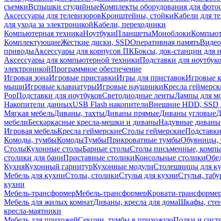
съемки
Вспышки студийные
Комплекты оборудования для фото
Аксессуары для телевизоров
Кронштейны, стойки
Кабели для т
для ухода за электроникой
Кабели, переходники
Компьютерная техника
Ноутбуки
Планшеты
Моноблоки
Компью
Комплектующие
Жесткие диски, SSD
Оперативная память
Видео
приводы
Аксессуары для корпусов ПК
Боксы, док-станции для 
Аксессуары для компьютерной техники
Подставки для ноутбук
электроникой
Программное обеспечение
Игровая зона
Игровые приставки
Игры для приставок
Игровые 
мыши
Игровые клавиатуры
Игровые наушники
Кресла геймерск
Pop
Подставки для ноутбуков
Светодиодные ленты
Лампы для м
Накопители данных
USB Flash накопители
Внешние HDD, SSD 
Мягкая мебель
Диваны, тахты
Диваны прямые
Диваны угловые
Д
мебели
Бескаркасные кресла-мешки и диваны
Надувные диваны
Игровая мебель
Кресла геймерские
Столы геймерские
Подставки
Комоды, тумбы
Комоды
Тумбы
Прикроватные тумбы
Обувницы, 
Столы
Кухонные столы
Барные столы
Столы письменные, комп
столики для бани
Приставные столики
Консольные столики
Обе
Кухня
Кухонный гарнитур
Кухонные модули
Столешницы для к
Мебель для кухни
Столы, столики
Стулья для кухни
Стулья, таб
кухни
Мебель-трансформер
Мебель-трансформер
Кровати-трансформе
Мебель для жилых комнат
Диваны, кресла для дома
Шкафы, стен
кресла-маятники
Мебель для прихожей
Секции, тумбы в прихожую
Полки и сист