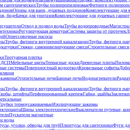
ем сантехнических
Трубы полипропиленовые
Фитинги полипроп
ддонов
Опоры для ванн, душевых поддонов
Комплектующие для 
ов, биде
Бачки для унитазов
Комплектующие для душевых гарнит
есушители
Отвод и подвод воды
Трубы водопроводные
Магистрал
антехники
Регулирующая арматура
Системы защиты от протечек
Л
ций
Опрессовочные насосы
ны
Трубы, фитинги внутренней канализации
Трубы, фитинги на
катурки
Стяжки, самонивелирующие смеси
Строительные смеси,
ки
Тротуарная плитка
ЛДСП
Мебельные щиты
Террасные доски
Древесные плиты
Пилом
ные системы
Поверхностный водоотвод
Кровельные софиты
Добо
тиляция
-камины
Отопительные печи
Банные печи
Водонагреватели
Радиат
ны
Трубы, фитинги внутренней канализации
Трубы, фитинги на
Скобы, штифты
Перфорированный крепеж
Гайки, шайбы
Заклепки
ерсальные
Трубки термоусаживаемые
Изолирующие зажимы
лектрощита
Шины электротехнические
Выключатели путевые, ко
атели
Пускатели магнитные
ки воды
усы, уголки, обводы для труб
Плинтусы для сантехники
Фуги дл