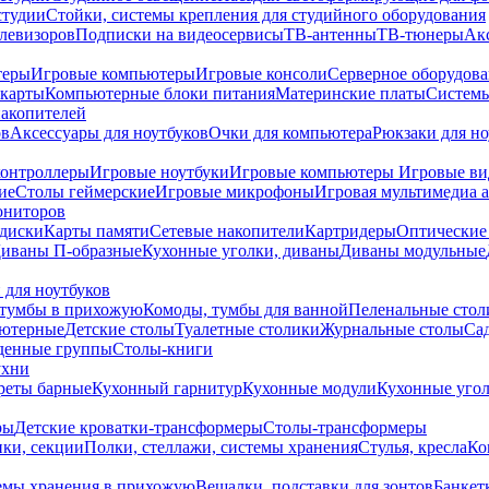
студии
Стойки, системы крепления для студийного оборудования
елевизоров
Подписки на видеосервисы
ТВ-антенны
ТВ-тюнеры
Ак
теры
Игровые компьютеры
Игровые консоли
Серверное оборудов
карты
Компьютерные блоки питания
Материнские платы
Системы
накопителей
ов
Аксессуары для ноутбуков
Очки для компьютера
Рюкзаки для но
контроллеры
Игровые ноутбуки
Игровые компьютеры
Игровые ви
ие
Столы геймерские
Игровые микрофоны
Игровая мультимедиа 
ониторов
диски
Карты памяти
Сетевые накопители
Картридеры
Оптические
иваны П-образные
Кухонные уголки, диваны
Диваны модульные
 для ноутбуков
тумбы в прихожую
Комоды, тумбы для ванной
Пеленальные стол
ьютерные
Детские столы
Туалетные столики
Журнальные столы
Са
денные группы
Столы-книги
ухни
уреты барные
Кухонный гарнитур
Кухонные модули
Кухонные угол
ры
Детские кроватки-трансформеры
Столы-трансформеры
ки, секции
Полки, стеллажи, системы хранения
Стулья, кресла
Ко
емы хранения в прихожую
Вешалки, подставки для зонтов
Банкет