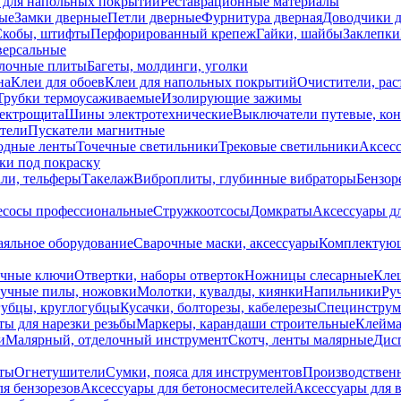
 для напольных покрытий
Реставрационные материалы
ые
Замки дверные
Петли дверные
Фурнитура дверная
Доводчики 
Скобы, штифты
Перфорированный крепеж
Гайки, шайбы
Заклепки
ерсальные
лочные плиты
Багеты, молдинги, уголки
на
Клеи для обоев
Клеи для напольных покрытий
Очистители, рас
Трубки термоусаживаемые
Изолирующие зажимы
лектрощита
Шины электротехнические
Выключатели путевые, ко
атели
Пускатели магнитные
одные ленты
Точечные светильники
Трековые светильники
Аксесс
и под покраску
ли, тельферы
Такелаж
Виброплиты, глубинные вибраторы
Бензор
сосы профессиональные
Стружкоотсосы
Домкраты
Аксессуары д
аяльное оборудование
Сварочные маски, аксессуары
Комплектующ
ечные ключи
Отвертки, наборы отверток
Ножницы слесарные
Кле
учные пилы, ножовки
Молотки, кувалды, киянки
Напильники
Ру
убцы, круглогубцы
Кусачки, болторезы, кабелерезы
Специнструм
ы для нарезки резьбы
Маркеры, карандаши строительные
Клейма
и
Малярный, отделочный инструмент
Скотч, ленты малярные
Дисп
иты
Огнетушители
Сумки, пояса для инструментов
Производствен
я бензорезов
Аксессуары для бетоносмесителей
Аксессуары для 