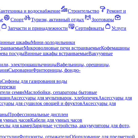
антехника и водоснабжение
Строительство
Ремонт и
ье
Спорт
Туризм, активный отдых
Зоотовары
я
Запчасти и принадлежности
Сертификаты
Услуги
Винные шкафы
Мини-холодильники
траиваемые
Микроволновые печи встраиваемые
Кофемашины
ева посуды
Винные шкафы встраиваемые
Вакуумные
рили, электрошашлычницы
Вафельницы, орешницы,
ания
Сыроварни
Фритюрницы, фондю-
а
Сифоны для газирования воды
терезки
тели семян
Маслобойки, сепараторы бытовые
машин
Аксессуары для мультиварок, хлебопечек
Аксессуары для
ссуары для сушилок овощей и фруктов
Аксессуары для
раны
Профессиональные дисплеи
я умных часов
Кабели для умных часов
ехлы для камер
Зарядные устройства, аккумуляторы для фото,
тостудии
Фотозонты, отражатели
Оборудование для предметной