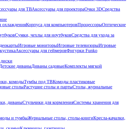
сессуары для ТВ
Аксессуары для проектора
Очки 3D
Средства
ание
 охлаждения
Корпуса для компьютеров
Процессоры
Оптические
утбуков
Сумки, чехлы для ноутбуков
Средства для ухода за
деокарты
Игровые мониторы
Игровые телевизоры
Игровые
акустика
Аксессуары для геймеров
Фигурки Funko
 диски
Детские диваны
Диваны садовые
Комплекты мягкой
ики, комоды
Тумбы под ТВ
Комоды пластиковые
довые столы
Растущие столы и парты
Столы, журнальные
ки, диваны
Стульчики для кормления
Системы хранения для
моды и тумбы
Журнальные столы, столы-книги
Кресла-качалки,
ки, скамьи
Ключницы, газетницы