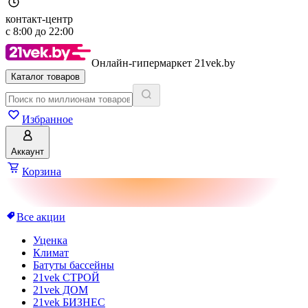
контакт-центр
с
8:00
до
22:00
Онлайн-гипермаркет 21vek.by
Каталог товаров
Избранное
Аккаунт
Корзина
Все акции
Уценка
Климат
Батуты бассейны
21vek СТРОЙ
21vek ДОМ
21vek БИЗНЕС