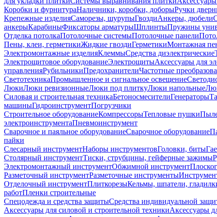
для укладки плитки
Системы выравнивания плитки
Аксессуары
Коробки и фурнитура
Наличники, коробки, доборы
Ручки дверн
Крепежные изделия
Саморезы, шурупы
Гвозди
Анкеры, дюбели
анкеры
Карабины
Фиксаторы арматуры
Шплинты
Пружины унив
Отделка потолка
Потолочные системы
Потолочные панели
Пото
Пены, клеи, герметики
Жидкие гвозди
Герметики
Монтажная пе
Электромонтажные изделия
Клеммы
Средства диэлектрические
Электрощитовое оборудование
Электрощиты
Аксессуары для э
управления
Рубильники
Предохранители
Частотные преобразов
Светотехника
Промышленное и сигнальное освещение
Светоди
Люки
Люки ревизионные
Люки под плитку
Люки напольные
Люк
Силовая и строительная техника
Бетоносмесители
Генераторы
Та
машины
Гидроинструмент
Погрузчики
Строительное оборудование
Компрессоры
Тепловые пушки
Пыле
электроинструмента
Пневмоинструмент
Сварочное и паяльное оборудование
Сварочное оборудование
П
пайки
Слесарный инструмент
Наборы инструментов
Головки, биты
Га
Столярный инструмент
Тиски, струбцины, гейферные зажимы
Р
Электромонтажный инструмент
Обжимной инструмент
Плоског
Разметочный инструмент
Разметочные инструменты
Инструмент
Отделочный инструмент
Плиткорезы
Кельмы, шпатели, гладилк
работ
Пленки строительные
Спецодежда и средства защиты
Средства индивидуальной защ
Аксессуары для силовой и строительной техники
Аксессуары дл