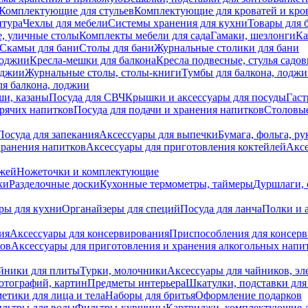
Комплектующие для стульев
Комплектующие для кроватей и кро
итура
Чехлы для мебели
Системы хранения для кухни
Товары для 
, уличные столы
Комплекты мебели для сада
Гамаки, шезлонги
Ка
Скамьи для бани
Столы для бани
Журнальные столики для бани
лоджии
Кресла-мешки для балкона
Кресла подвесные, стулья садо
оджии
Журнальные столы, столы-книги
Тумбы для балкона, лодж
я балкона, лоджии
ши, казаны
Посуда для СВЧ
Крышки и аксессуары для посуды
Гаст
орячих напитков
Посуда для подачи и хранения напитков
Столовы
Посуда для запекания
Аксессуары для выпечки
Бумага, фольга, р
хранения напитков
Аксессуары для приготовления коктейлей
Аксе
ожей
Ножеточки и комплектующие
ки
Разделочные доски
Кухонные термометры, таймеры
Дуршлаги, 
ры для кухни
Органайзеры для специй
Посуда для ланча
Полки и 
ия
Аксессуары для консервирования
Приспособления для консер
ков
Аксессуары для приготовления и хранения алкогольных напи
йники для плиты
Турки, молочники
Аксессуары для чайников, э
отографий, картин
Предметы интерьера
Шкатулки, подставки дл
етики для лица и тела
Наборы для бритья
Оформление подарков
льтры для воды
Фильтры-кувшины
Картриджи, комплектующие д