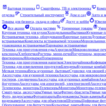
Бытовая техника
Смартфоны, ТВ и электроника
Комп
отделка
Строительный инструмент
Дом и сад
Авто и 
Товары для бизнеса, склада и офиса
Досуг и хобби
Ювели
Все акции
Оплата частями
Уцененные товары
Умны
Крупная техника для кухни
Холодильники
Вытяжки
Кухонные 
Встраиваемая техника, оборудование
Варочные панели
Духовые
встраиваемые
Комплекты встраиваемой техники
Морозильники 
упаковщики встраиваемые
Пароварки встраиваемые
Техника для приготовления еды
Аэрогрили
Микроволновые пе
кексницы
Хлебопечки
Ростеры, мини-печи
Йогуртницы, морож
фритюрницы
Яйцеварки
Попкорницы
Техника для приготовления напитков
Электрочайники
Кофевар
Техника для измельчения продуктов
Блендеры
Кухонные комбай
Мелкая техника
Весы кухонные, бытовые
Сушилки для овощей 
Аксессуары для кухонной техники
Аксессуары для микроволно
тостеров, сэндвичниц
Аксессуары для кухонных комбайнов
Акс
йогуртниц
Аксессуары для аэрогрилей, электрогрилей
Аксессуа
Телевизоры, мониторы
Телевизоры
Мониторы
Мониторы-телеви
Смарт-часы, аксессуары
Умные часы
Фитнес-браслеты
Умные ча
Фото, видеосъемка
Фотоаппараты
Видеокамеры
Экшн-камеры
Ка
видеокамер
Аксессуары для объективов
Штативы
Цифровые фот
Оборудование для фотостудии
Кольцевые лампы
Фоны для фото