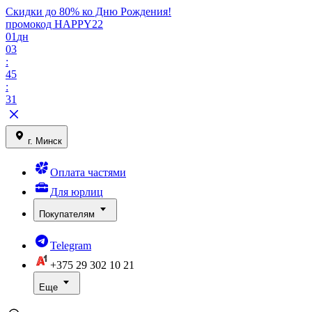
Скидки до 80% ко Дню Рождения!
промокод HAPPY22
01
дн
03
:
45
:
31
г. Минск
Оплата частями
Для юрлиц
Покупателям
Telegram
+375 29
302 10 21
Еще