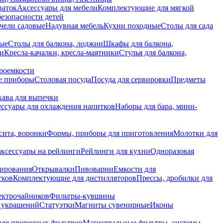
ваток
Аксессуары для мебели
Комплектующие для мягкой
безопасности детей
чели садовые
Надувная мебель
Кухни походные
Столы для сада
вые
Столы для балкона, лоджии
Шкафы для балкона,
ии
Кресла-качалки, кресла-маятники
Стулья для балкона,
роемкости
е приборы
Столовая посуда
Посуда для сервировки
Предметы
укава для выпечки
ссуары для охлаждения напитков
Наборы для бара, мини-
сита, воронки
Формы, приборы для приготовления
Молотки для
аксессуары на рейлинги
Рейлинги для кухни
Одноразовая
вирования
Открывалки
Пивоварни
Емкости для
тков
Комплектующие для дистилляторов
Прессы, дробилки для
лектрочайников
Фильтры-кувшины
я украшений
Статуэтки
Магниты сувенирные
Иконы
ля проточных фильтров
Магистральные фильтры, системы