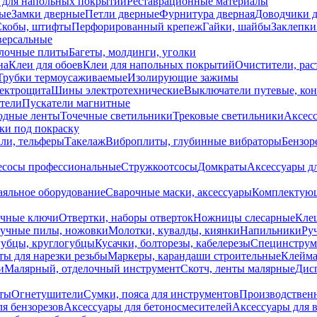
 для напольных покрытий
Реставрационные материалы
ые
Замки дверные
Петли дверные
Фурнитура дверная
Доводчики 
Скобы, штифты
Перфорированный крепеж
Гайки, шайбы
Заклепки
ерсальные
лочные плиты
Багеты, молдинги, уголки
на
Клеи для обоев
Клеи для напольных покрытий
Очистители, рас
Трубки термоусаживаемые
Изолирующие зажимы
лектрощита
Шины электротехнические
Выключатели путевые, ко
атели
Пускатели магнитные
одные ленты
Точечные светильники
Трековые светильники
Аксесс
и под покраску
ли, тельферы
Такелаж
Виброплиты, глубинные вибраторы
Бензор
сосы профессиональные
Стружкоотсосы
Домкраты
Аксессуары д
аяльное оборудование
Сварочные маски, аксессуары
Комплектующ
ечные ключи
Отвертки, наборы отверток
Ножницы слесарные
Кле
учные пилы, ножовки
Молотки, кувалды, киянки
Напильники
Ру
убцы, круглогубцы
Кусачки, болторезы, кабелерезы
Специнструм
ы для нарезки резьбы
Маркеры, карандаши строительные
Клейма
и
Малярный, отделочный инструмент
Скотч, ленты малярные
Дисп
иты
Огнетушители
Сумки, пояса для инструментов
Производствен
я бензорезов
Аксессуары для бетоносмесителей
Аксессуары для 