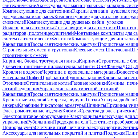
сантехнические
Аксессуары для магистральных фильтров, сист
Комплектующие для сантехники
Экраны для ванн, душевых по
для умывальников, моек
Комплектующие для унитазов, писсуар
смесителей
Комплектующие для душевых кабин, уголков
Инженерная сантехника
Инсталляции для сантехники
Полотенц
радиаторов, полотенцесушителей
Монтажные комплекты для с
систем сантехнических
Фитинги
Комплектующие для инсталля
Канализация
Тросы сантехнические, вантузы
Прочистные маши
Строительные смеси и грунтовки
Клеевые смеси
Шпатлевки
Шту
строительных смесей
Кирпичи, блоки, тротуарная плитка
Кирпичи
Строительные бло
Древесно-плитные и пиломатериалы
Плиты OSB
Фанера
ДСП, 
Кровля и водосток
Черепица и кровельные материалы
Водосточ
материалы
Шифер
Профнастил
Рулонная кровля
Кровельная вен
Отопление
Отопительные котлы
Газовые колонки
Камины, печи
антиобледенения
Управление климатической техникой
Канализация
Тросы сантехнические, вантузы
Прочистные маши
Крепежные изделия
Саморезы, шурупы
Гвозди
Анкеры, дюбели
анкеры
Карабины
Фиксаторы арматуры
Шплинты
Пружины унив
Электромонтажные изделия
Клеммы
Средства диэлектрические
Электрощитовое оборудование
Электрощиты
Аксессуары для э
управления
Рубильники
Предохранители
Частотные преобразов
Приборы учета
Счетчики газа
Счетчики электроэнергии
Счетчи
Аксессуары для напольных покрытий и плитки
Подложка
Плинт