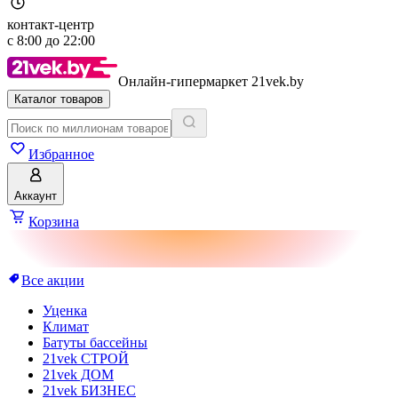
контакт-центр
с
8:00
до
22:00
Онлайн-гипермаркет 21vek.by
Каталог товаров
Избранное
Аккаунт
Корзина
Все акции
Уценка
Климат
Батуты бассейны
21vek СТРОЙ
21vek ДОМ
21vek БИЗНЕС