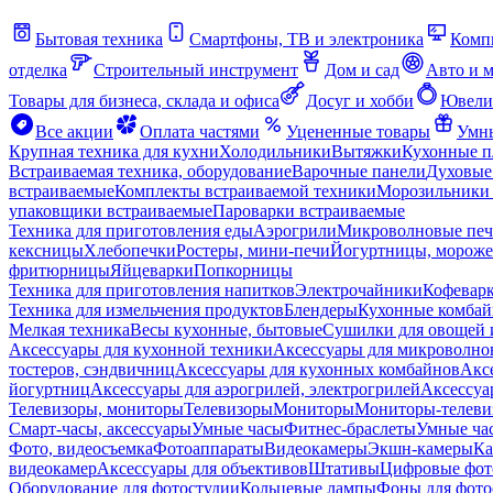
Бытовая техника
Смартфоны, ТВ и электроника
Комп
отделка
Строительный инструмент
Дом и сад
Авто и 
Товары для бизнеса, склада и офиса
Досуг и хобби
Ювели
Все акции
Оплата частями
Уцененные товары
Умны
Крупная техника для кухни
Холодильники
Вытяжки
Кухонные 
Встраиваемая техника, оборудование
Варочные панели
Духовые
встраиваемые
Комплекты встраиваемой техники
Морозильники 
упаковщики встраиваемые
Пароварки встраиваемые
Техника для приготовления еды
Аэрогрили
Микроволновые пе
кексницы
Хлебопечки
Ростеры, мини-печи
Йогуртницы, морож
фритюрницы
Яйцеварки
Попкорницы
Техника для приготовления напитков
Электрочайники
Кофевар
Техника для измельчения продуктов
Блендеры
Кухонные комбай
Мелкая техника
Весы кухонные, бытовые
Сушилки для овощей 
Аксессуары для кухонной техники
Аксессуары для микроволно
тостеров, сэндвичниц
Аксессуары для кухонных комбайнов
Акс
йогуртниц
Аксессуары для аэрогрилей, электрогрилей
Аксессуа
Телевизоры, мониторы
Телевизоры
Мониторы
Мониторы-телеви
Смарт-часы, аксессуары
Умные часы
Фитнес-браслеты
Умные ча
Фото, видеосъемка
Фотоаппараты
Видеокамеры
Экшн-камеры
Ка
видеокамер
Аксессуары для объективов
Штативы
Цифровые фот
Оборудование для фотостудии
Кольцевые лампы
Фоны для фото