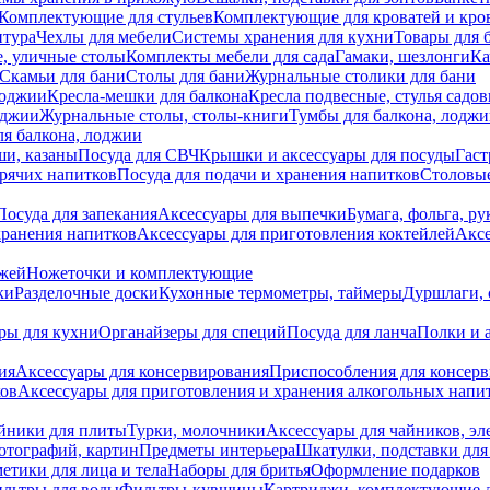
Комплектующие для стульев
Комплектующие для кроватей и кро
итура
Чехлы для мебели
Системы хранения для кухни
Товары для 
, уличные столы
Комплекты мебели для сада
Гамаки, шезлонги
Ка
Скамьи для бани
Столы для бани
Журнальные столики для бани
лоджии
Кресла-мешки для балкона
Кресла подвесные, стулья садо
оджии
Журнальные столы, столы-книги
Тумбы для балкона, лодж
я балкона, лоджии
ши, казаны
Посуда для СВЧ
Крышки и аксессуары для посуды
Гаст
орячих напитков
Посуда для подачи и хранения напитков
Столовы
Посуда для запекания
Аксессуары для выпечки
Бумага, фольга, р
хранения напитков
Аксессуары для приготовления коктейлей
Аксе
ожей
Ножеточки и комплектующие
ки
Разделочные доски
Кухонные термометры, таймеры
Дуршлаги, 
ры для кухни
Органайзеры для специй
Посуда для ланча
Полки и 
ия
Аксессуары для консервирования
Приспособления для консер
ков
Аксессуары для приготовления и хранения алкогольных напи
йники для плиты
Турки, молочники
Аксессуары для чайников, э
отографий, картин
Предметы интерьера
Шкатулки, подставки дл
етики для лица и тела
Наборы для бритья
Оформление подарков
льтры для воды
Фильтры-кувшины
Картриджи, комплектующие д