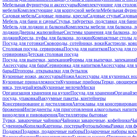
Мебельная фурнитура и аксессуары
Комплектующие для столов
мебели
Комплектующие для корпусной мебели
Мебельная фурн
Садовая мебель
Садовые диваны, кресла
Садовые стулья
Садовые
Мебель для бани и сауны
Стулья, табуретки, подставки для бани
Мебель для лоджии и балкона
Комплекты мебели для балкона, 
лоджии
Дверцы жалюзийные
Системы хранения для балкона, л
лоджии
Кресла, пуфы для балкона, лоджии
Компактные столы дл
Посуда для готовки
Сковороды, сотейники, воки
Кастрюли, ков
Столовая посуда, сервировка
Посуда для напитков
Посуда для г
сервировки
Детская столовая посуда
Посуда для выпечки, запекания
Формы для выпечки, запекания
Аксессуары для бара
Сервировка для напитков
Аксессуары для 
бары
Штопоры, открывалки для бутылок
Кухонные ножи, аксессуары
Ножи
Аксессуары для кухонных н
Кухонные принадлежности
Кухонные приборы
Терки, овощерез
мяса, тендерайзеры
Кухонные мелочи
Миски
Организация хранения на кухне
Посуда для хранения
Органайзе
посуда, упаковка
Вакуумные пакеты, контейнеры
Консервирование и дистилляция
Автоклавы для консервирован
брожения
Ингредиенты для приготовления алкогольных напит
виноделия и пивоварения
Дистилляторы бытовые
Турки, заварочные чайники
Чайники заварочные, кофейники
Ча
Сувениры
Копилки
Картины, постеры
Фотоальбомы
Рамки для ф
Подарки
Подарки, подарочные наборы
Подарочные наборы косм
Водоснабжение
Водонагреватели
Бытовые насосы
Проточные фи