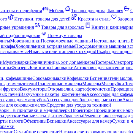
ьютеры и периферия
Мебель
Товары для дома, бакалея
С
мото
Игрушки, товары для детей
Красота и стиль
Здоров
рные украшения
Товары для взрослых
Книги и канцеляри
й подбор подарков
Премиум товары
плиты
Морозильники
Посудомоечные машины
Настольные плиты
 шкафы
Холодильники встраиваемые
Посудомоечные машины вс
встраиваемые
Измельчители пищевых отходов
Шкафы для подогр
чи
Мультиварки
Сэндвичницы, хот-дог мейкеры
Тостеры
Электрог
еницы
Фризеры
Блинницы
Пароварки
Автоклавы для консервиров
ки, кофемашины
Соковыжималки
Кофемолки
Вспениватели молок
ны, измельчители
Планетарные миксеры
Миксеры
Мясорубки
Лом
и фруктов
Вакууматоры
Открывалки, картофелечистки
Проращива
вых печей
Вакуумные пакеты, контейнеры
Аксессуары для кофе
ессуары для мясорубок
Аксессуары для блендеров, миксеров
Аксе
ры для соковыжималок
Средства для ухода за техникой
зоры
ТВ-приставки и медиаплееры
Проекторы
Проекционные эк
сы детские
Умные часы, фитнес-браслеты
Ремешки, аксессуары дл
рты памяти
Объективы
Вспышки
Аксессуары для камер
Сумки и ч
орамки
студии
Студийное освещение
Насадки светоформирующие для фо