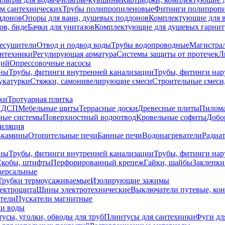
ем сантехнических
Трубы полипропиленовые
Фитинги полипроп
ддонов
Опоры для ванн, душевых поддонов
Комплектующие для 
ов, биде
Бачки для унитазов
Комплектующие для душевых гарнит
есушители
Отвод и подвод воды
Трубы водопроводные
Магистрал
антехники
Регулирующая арматура
Системы защиты от протечек
Л
ций
Опрессовочные насосы
ны
Трубы, фитинги внутренней канализации
Трубы, фитинги на
катурки
Стяжки, самонивелирующие смеси
Строительные смеси,
ки
Тротуарная плитка
ЛДСП
Мебельные щиты
Террасные доски
Древесные плиты
Пилом
ные системы
Поверхностный водоотвод
Кровельные софиты
Добо
тиляция
-камины
Отопительные печи
Банные печи
Водонагреватели
Радиат
ны
Трубы, фитинги внутренней канализации
Трубы, фитинги на
Скобы, штифты
Перфорированный крепеж
Гайки, шайбы
Заклепки
ерсальные
Трубки термоусаживаемые
Изолирующие зажимы
лектрощита
Шины электротехнические
Выключатели путевые, ко
атели
Пускатели магнитные
ки воды
усы, уголки, обводы для труб
Плинтусы для сантехники
Фуги дл