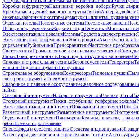
для укладки плитки
Системы выравнивания плитки
Аксессуары
Коробки и фурнитура
Наличники, коробки, доборы
Ручки дверн
Крепежные изделия
Саморезы, шурупы
Гвозди
Анкеры, дюбели
анкеры
Карабины
Фиксаторы арматуры
Шплинты
Пружины унив
Отделка потолка
Потолочные системы
Потолочные панели
Пото
Пены, клеи, герметики
Жидкие гвозди
Герметики
Монтажная пе
Электромонтажные изделия
Клеммы
Средства диэлектрические
Электрощитовое оборудование
Электрощиты
Аксессуары для э
управления
Рубильники
Предохранители
Частотные преобразов
Светотехника
Промышленное и сигнальное освещение
Светоди
Люки
Люки ревизионные
Люки под плитку
Люки напольные
Люк
Силовая и строительная техника
Бетоносмесители
Генераторы
Та
машины
Гидроинструмент
Погрузчики
Строительное оборудование
Компрессоры
Тепловые пушки
Пыле
электроинструмента
Пневмоинструмент
Сварочное и паяльное оборудование
Сварочное оборудование
П
пайки
Слесарный инструмент
Наборы инструментов
Головки, биты
Га
Столярный инструмент
Тиски, струбцины, гейферные зажимы
Р
Электромонтажный инструмент
Обжимной инструмент
Плоског
Разметочный инструмент
Разметочные инструменты
Инструмент
Отделочный инструмент
Плиткорезы
Кельмы, шпатели, гладилк
работ
Пленки строительные
Спецодежда и средства защиты
Средства индивидуальной защ
Аксессуары для силовой и строительной техники
Аксессуары дл