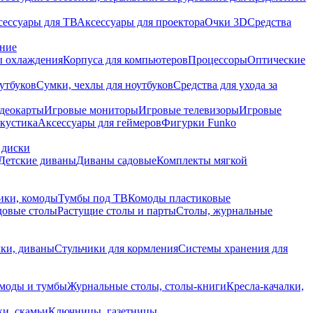
сессуары для ТВ
Аксессуары для проектора
Очки 3D
Средства
ание
 охлаждения
Корпуса для компьютеров
Процессоры
Оптические
утбуков
Сумки, чехлы для ноутбуков
Средства для ухода за
деокарты
Игровые мониторы
Игровые телевизоры
Игровые
акустика
Аксессуары для геймеров
Фигурки Funko
 диски
Детские диваны
Диваны садовые
Комплекты мягкой
ики, комоды
Тумбы под ТВ
Комоды пластиковые
довые столы
Растущие столы и парты
Столы, журнальные
ки, диваны
Стульчики для кормления
Системы хранения для
моды и тумбы
Журнальные столы, столы-книги
Кресла-качалки,
ки, скамьи
Ключницы, газетницы