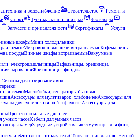
антехника и водоснабжение
Строительство
Ремонт и
ье
Спорт
Туризм, активный отдых
Зоотовары
я
Запчасти и принадлежности
Сертификаты
Услуги
Винные шкафы
Мини-холодильники
траиваемые
Микроволновые печи встраиваемые
Кофемашины
ева посуды
Винные шкафы встраиваемые
Вакуумные
рили, электрошашлычницы
Вафельницы, орешницы,
ания
Сыроварни
Фритюрницы, фондю-
а
Сифоны для газирования воды
терезки
тели семян
Маслобойки, сепараторы бытовые
машин
Аксессуары для мультиварок, хлебопечек
Аксессуары для
ссуары для сушилок овощей и фруктов
Аксессуары для
раны
Профессиональные дисплеи
я умных часов
Кабели для умных часов
ехлы для камер
Зарядные устройства, аккумуляторы для фото,
тостудии
Фотозонты, отражатели
Оборудование для предметной