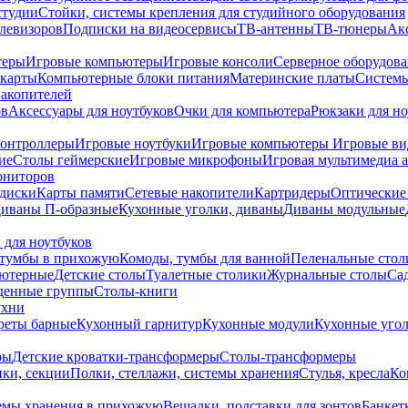
студии
Стойки, системы крепления для студийного оборудования
елевизоров
Подписки на видеосервисы
ТВ-антенны
ТВ-тюнеры
Ак
теры
Игровые компьютеры
Игровые консоли
Серверное оборудов
карты
Компьютерные блоки питания
Материнские платы
Системы
накопителей
ов
Аксессуары для ноутбуков
Очки для компьютера
Рюкзаки для но
контроллеры
Игровые ноутбуки
Игровые компьютеры
Игровые ви
ие
Столы геймерские
Игровые микрофоны
Игровая мультимедиа 
ониторов
диски
Карты памяти
Сетевые накопители
Картридеры
Оптические
иваны П-образные
Кухонные уголки, диваны
Диваны модульные
 для ноутбуков
тумбы в прихожую
Комоды, тумбы для ванной
Пеленальные стол
ьютерные
Детские столы
Туалетные столики
Журнальные столы
Са
денные группы
Столы-книги
ухни
уреты барные
Кухонный гарнитур
Кухонные модули
Кухонные угол
ры
Детские кроватки-трансформеры
Столы-трансформеры
ки, секции
Полки, стеллажи, системы хранения
Стулья, кресла
Ко
емы хранения в прихожую
Вешалки, подставки для зонтов
Банкет