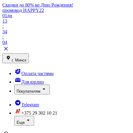
Скидки до 80% ко Дню Рождения!
промокод HAPPY22
01
дн
13
:
34
:
04
г. Минск
Оплата частями
Для юрлиц
Покупателям
Telegram
+375 29
302 10 21
Еще