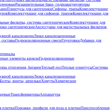
иленовые
Расширительные баки, гидроаккумуляторы
ванн
Плинтусы для сантехники
Сифоны, трапы
Комплектующие
уров
Комплектующие для сифонов, трапов
Комплектующие для
ьные фильтры, системы сантехнические
Комплектующие для
юки сантехнические
Аксессуары для магистральных фильтров,
ружной канализации
Люки канализационные
 составы
Гидроизоляционные смеси
Грунтовки
Добавки для
атериалы
рные элементы кровли
Гидроизоляционные
оры отопления, батареи
Теплый пол
Теплые плинтусы
Системы
ружной канализации
Люки канализационные
Болты, винты, шпильки
Хомуты
Химические
нцевые
Трансформаторы
Аппаратура
я плитки
Порожки, профили для пола и плитки
Приспособления