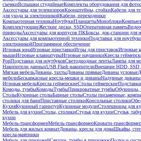
съемки
Вспышки студийные
Комплекты оборудования для фото
Аксессуары для телевизоров
Кронштейны, стойки
Кабели для т
для ухода за электроникой
Кабели, переходники
Компьютерная техника
Ноутбуки
Планшеты
Моноблоки
Компью
Комплектующие
Жесткие диски, SSD
Оперативная память
Видео
приводы
Аксессуары для корпусов ПК
Боксы, док-станции для 
Аксессуары для компьютерной техники
Подставки для ноутбук
электроникой
Программное обеспечение
Игровая зона
Игровые приставки
Игры для приставок
Игровые 
мыши
Игровые клавиатуры
Игровые наушники
Кресла геймерск
Pop
Подставки для ноутбуков
Светодиодные ленты
Лампы для м
Накопители данных
USB Flash накопители
Внешние HDD, SSD 
Мягкая мебель
Диваны, тахты
Диваны прямые
Диваны угловые
Д
мебели
Бескаркасные кресла-мешки и диваны
Надувные диваны
Игровая мебель
Кресла геймерские
Столы геймерские
Подставки
Комоды, тумбы
Комоды
Тумбы
Прикроватные тумбы
Обувницы, 
Столы
Кухонные столы
Барные столы
Столы письменные, комп
столики для бани
Приставные столики
Консольные столики
Обе
Кухня
Кухонный гарнитур
Кухонные модули
Столешницы для к
Мебель для кухни
Столы, столики
Стулья для кухни
Стулья, таб
кухни
Мебель-трансформер
Мебель-трансформер
Кровати-трансформе
Мебель для жилых комнат
Диваны, кресла для дома
Шкафы, стен
кресла-маятники
Мебель для прихожей
Секции, тумбы в прихожую
Полки и сист