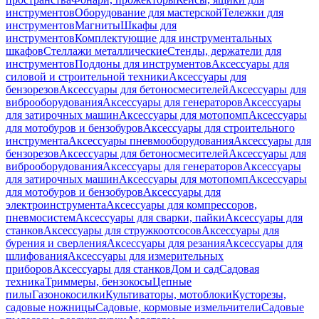
инструментов
Оборудование для мастерской
Тележки для
инструментов
Магниты
Шкафы для
инструментов
Комплектующие для инструментальных
шкафов
Стеллажи металлические
Стенды, держатели для
инструментов
Поддоны для инструментов
Аксессуары для
силовой и строительной техники
Аксессуары для
бензорезов
Аксессуары для бетоносмесителей
Аксессуары для
виброоборудования
Аксессуары для генераторов
Аксессуары
для затирочных машин
Аксессуары для мотопомп
Аксессуары
для мотобуров и бензобуров
Аксессуары для строительного
инструмента
Аксессуары пневмооборудования
Аксессуары для
бензорезов
Аксессуары для бетоносмесителей
Аксессуары для
виброоборудования
Аксессуары для генераторов
Аксессуары
для затирочных машин
Аксессуары для мотопомп
Аксессуары
для мотобуров и бензобуров
Аксессуары для
электроинструмента
Аксессуары для компрессоров,
пневмосистем
Аксессуары для сварки, пайки
Аксессуары для
станков
Аксессуары для стружкоотсосов
Аксессуары для
бурения и сверления
Аксессуары для резания
Аксессуары для
шлифования
Аксессуары для измерительных
приборов
Аксессуары для станков
Дом и сад
Садовая
техника
Триммеры, бензокосы
Цепные
пилы
Газонокосилки
Культиваторы, мотоблоки
Кусторезы,
садовые ножницы
Садовые, кормовые измельчители
Садовые