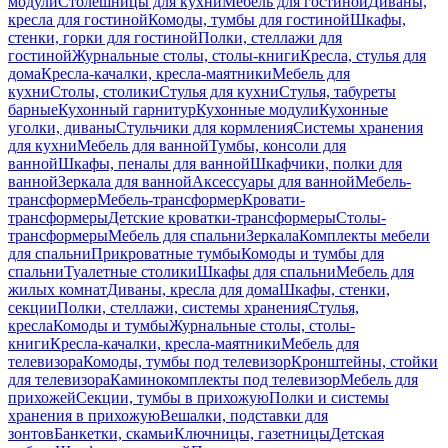
модули
Столешницы для кухни
Мебель для гостиной
Диваны,
кресла для гостиной
Комоды, тумбы для гостиной
Шкафы,
стенки, горки для гостиной
Полки, стеллажи для
гостиной
Журнальные столы, столы-книги
Кресла, стулья для
дома
Кресла-качалки, кресла-маятники
Мебель для
кухни
Столы, столики
Стулья для кухни
Стулья, табуреты
барные
Кухонный гарнитур
Кухонные модули
Кухонные
уголки, диваны
Стульчики для кормления
Системы хранения
для кухни
Мебель для ванной
Тумбы, консоли для
ванной
Шкафы, пеналы для ванной
Шкафчики, полки для
ванной
Зеркала для ванной
Аксессуары для ванной
Мебель-
трансформер
Мебель-трансформер
Кровати-
трансформеры
Детские кроватки-трансформеры
Столы-
трансформеры
Мебель для спальни
Зеркала
Комплекты мебели
для спальни
Прикроватные тумбы
Комоды и тумбы для
спальни
Туалетные столики
Шкафы для спальни
Мебель для
жилых комнат
Диваны, кресла для дома
Шкафы, стенки,
секции
Полки, стеллажи, системы хранения
Стулья,
кресла
Комоды и тумбы
Журнальные столы, столы-
книги
Кресла-качалки, кресла-маятники
Мебель для
телевизора
Комоды, тумбы под телевизор
Кронштейны, стойки
для телевизора
Каминокомплекты под телевизор
Мебель для
прихожей
Секции, тумбы в прихожую
Полки и системы
хранения в прихожую
Вешалки, подставки для
зонтов
Банкетки, скамьи
Ключницы, газетницы
Детская