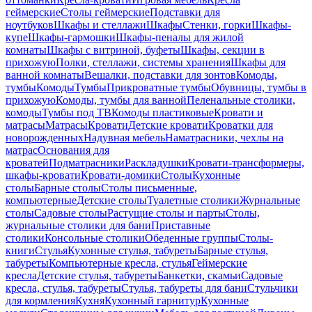
геймерские
Столы геймерские
Подставки для
ноутбуков
Шкафы и стеллажи
Шкафы
Стенки, горки
Шкафы-
купе
Шкафы-гармошки
Шкафы-пеналы для жилой
комнаты
Шкафы с витриной, буфеты
Шкафы, секции в
прихожую
Полки, стеллажи, системы хранения
Шкафы для
ванной комнаты
Вешалки, подставки для зонтов
Комоды,
тумбы
Комоды
Тумбы
Прикроватные тумбы
Обувницы, тумбы в
прихожую
Комоды, тумбы для ванной
Пеленальные столики,
комоды
Тумбы под ТВ
Комоды пластиковые
Кровати и
матрасы
Матрасы
Кровати
Детские кровати
Кроватки для
новорожденных
Надувная мебель
Наматрасники, чехлы на
матрас
Основания для
кроватей
Подматрасники
Раскладушки
Кровати-трансформеры,
шкафы-кровати
Кровати-домики
Столы
Кухонные
столы
Барные столы
Столы письменные,
компьютерные
Детские столы
Туалетные столики
Журнальные
столы
Садовые столы
Растущие столы и парты
Столы,
журнальные столики для бани
Приставные
столики
Консольные столики
Обеденные группы
Столы-
книги
Стулья
Кухонные стулья, табуреты
Барные стулья,
табуреты
Компьютерные кресла, стулья
Геймерские
кресла
Детские стулья, табуреты
Банкетки, скамьи
Садовые
кресла, стулья, табуреты
Стулья, табуреты для бани
Стульчики
для кормления
Кухня
Кухонный гарнитур
Кухонные