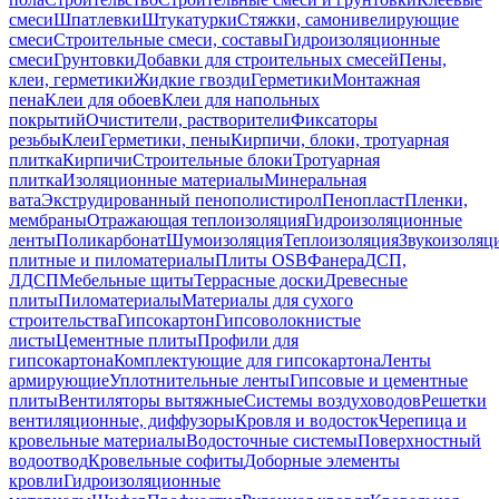
смеси
Шпатлевки
Штукатурки
Стяжки, самонивелирующие
смеси
Строительные смеси, составы
Гидроизоляционные
смеси
Грунтовки
Добавки для строительных смесей
Пены,
клеи, герметики
Жидкие гвозди
Герметики
Монтажная
пена
Клеи для обоев
Клеи для напольных
покрытий
Очистители, растворители
Фиксаторы
резьбы
Клеи
Герметики, пены
Кирпичи, блоки, тротуарная
плитка
Кирпичи
Строительные блоки
Тротуарная
плитка
Изоляционные материалы
Минеральная
вата
Экструдированный пенополистирол
Пенопласт
Пленки,
мембраны
Отражающая теплоизоляция
Гидроизоляционные
ленты
Поликарбонат
Шумоизоляция
Теплоизоляция
Звукоизоляц
плитные и пиломатериалы
Плиты OSB
Фанера
ДСП,
ЛДСП
Мебельные щиты
Террасные доски
Древесные
плиты
Пиломатериалы
Материалы для сухого
строительства
Гипсокартон
Гипсоволокнистые
листы
Цементные плиты
Профили для
гипсокартона
Комплектующие для гипсокартона
Ленты
армирующие
Уплотнительные ленты
Гипсовые и цементные
плиты
Вентиляторы вытяжные
Системы воздуховодов
Решетки
вентиляционные, диффузоры
Кровля и водосток
Черепица и
кровельные материалы
Водосточные системы
Поверхностный
водоотвод
Кровельные софиты
Доборные элементы
кровли
Гидроизоляционные