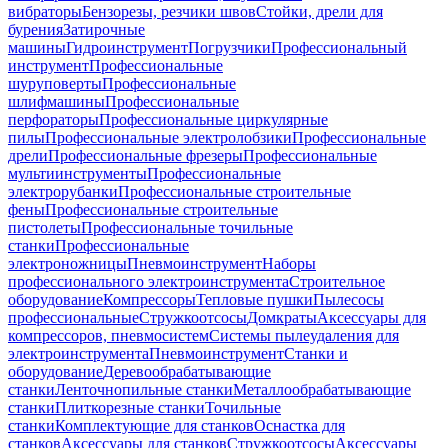
вибраторы
Бензорезы, резчики швов
Стойки, дрели для
бурения
Затирочные
машины
Гидроинструмент
Погрузчики
Профессиональный
инструмент
Профессиональные
шуруповерты
Профессиональные
шлифмашины
Профессиональные
перфораторы
Профессиональные циркулярные
пилы
Профессиональные электролобзики
Профессиональные
дрели
Профессиональные фрезеры
Профессиональные
мультиинструменты
Профессиональные
электрорубанки
Профессиональные строительные
фены
Профессиональные строительные
пистолеты
Профессиональные точильные
станки
Профессиональные
электроножницы
Пневмоинструмент
Наборы
профессионального электроинструмента
Строительное
оборудование
Компрессоры
Тепловые пушки
Пылесосы
профессиональные
Стружкоотсосы
Домкраты
Аксессуары для
компрессоров, пневмосистем
Системы пылеудаления для
электроинструмента
Пневмоинструмент
Станки и
оборудование
Деревообрабатывающие
станки
Ленточнопильные станки
Металлообрабатывающие
станки
Плиткорезные станки
Точильные
станки
Комплектующие для станков
Оснастка для
станков
Аксессуары для станков
Стружкоотсосы
Аксессуары