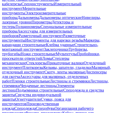
кабелерезы
Специнструменты
Измерительный
инструмент
Мерительные
инструменты
Электроизмерительные
приборы
Дальномеры
Дальномеры оптические
Нивелиры,
лазерные уровни
Пирометры
Детекторы и
тестеры
Толщиномеры
Специальные измерительные
приборы
Аксессуары для измерительных
приборов
Разметочный инструмент
Разметочные
инструменты
Инструменты для нарезки резьбы
Маркеры,
карандаши строительные
Клейма ударные
Строительно-
монтажный инструмент
Заклепочники
Труборезы,
трубогибы
Ножи строительные
Мультитулы
Пробойники,
просекатели отверстий
Ломы
Степлеры
механические
Стеклорезы
Прикаточные валики
Отделочный
инструмент
Плиткорезы
Кельмы, шпатели, гладилки
Малярный,
отделочный инструмент
Скотч, ленты малярные
Диспенсеры
для скотча
Аксессуары для малярных, отделочных
работ
Пленки строительные
Лестницы и стремянки
Лестницы,
стремянки
Чердачные лестницы
Элементы
лестниц
Подъемники строительные
Спецодежда и средства
защиты
Средства индивидуальной
защиты
Огнетушители
Сумки, пояса для
инструментов
Производственная
одежда
Спецодежда
Спецобувь
Организация рабочего
пространства
Фонари, прожекторы
Кейсы, ящики для