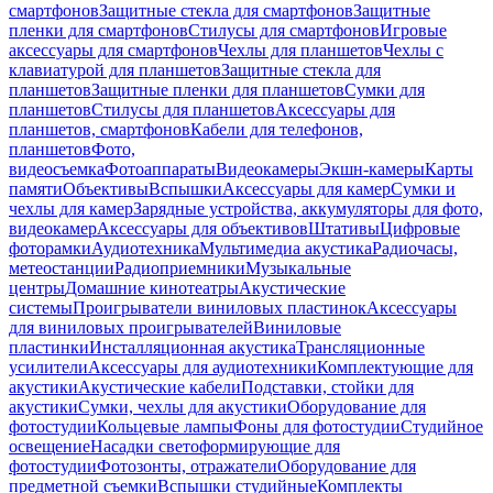
смартфонов
Защитные стекла для смартфонов
Защитные
пленки для смартфонов
Стилусы для смартфонов
Игровые
аксессуары для смартфонов
Чехлы для планшетов
Чехлы с
клавиатурой для планшетов
Защитные стекла для
планшетов
Защитные пленки для планшетов
Сумки для
планшетов
Стилусы для планшетов
Аксессуары для
планшетов, смартфонов
Кабели для телефонов,
планшетов
Фото,
видеосъемка
Фотоаппараты
Видеокамеры
Экшн-камеры
Карты
памяти
Объективы
Вспышки
Аксессуары для камер
Сумки и
чехлы для камер
Зарядные устройства, аккумуляторы для фото,
видеокамер
Аксессуары для объективов
Штативы
Цифровые
фоторамки
Аудиотехника
Мультимедиа акустика
Радиочасы,
метеостанции
Радиоприемники
Музыкальные
центры
Домашние кинотеатры
Акустические
системы
Проигрыватели виниловых пластинок
Аксессуары
для виниловых проигрывателей
Виниловые
пластинки
Инсталляционная акустика
Трансляционные
усилители
Аксессуары для аудиотехники
Комплектующие для
акустики
Акустические кабели
Подставки, стойки для
акустики
Сумки, чехлы для акустики
Оборудование для
фотостудии
Кольцевые лампы
Фоны для фотостудии
Студийное
освещение
Насадки светоформирующие для
фотостудии
Фотозонты, отражатели
Оборудование для
предметной съемки
Вспышки студийные
Комплекты