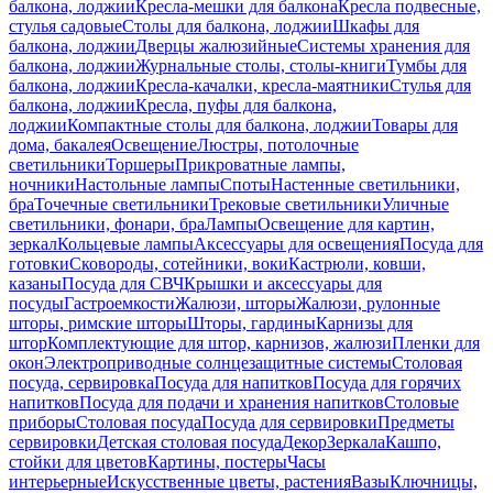
балкона, лоджии
Кресла-мешки для балкона
Кресла подвесные,
стулья садовые
Столы для балкона, лоджии
Шкафы для
балкона, лоджии
Дверцы жалюзийные
Системы хранения для
балкона, лоджии
Журнальные столы, столы-книги
Тумбы для
балкона, лоджии
Кресла-качалки, кресла-маятники
Стулья для
балкона, лоджии
Кресла, пуфы для балкона,
лоджии
Компактные столы для балкона, лоджии
Товары для
дома, бакалея
Освещение
Люстры, потолочные
светильники
Торшеры
Прикроватные лампы,
ночники
Настольные лампы
Споты
Настенные светильники,
бра
Точечные светильники
Трековые светильники
Уличные
светильники, фонари, бра
Лампы
Освещение для картин,
зеркал
Кольцевые лампы
Аксессуары для освещения
Посуда для
готовки
Сковороды, сотейники, воки
Кастрюли, ковши,
казаны
Посуда для СВЧ
Крышки и аксессуары для
посуды
Гастроемкости
Жалюзи, шторы
Жалюзи, рулонные
шторы, римские шторы
Шторы, гардины
Карнизы для
штор
Комплектующие для штор, карнизов, жалюзи
Пленки для
окон
Электроприводные солнцезащитные системы
Столовая
посуда, сервировка
Посуда для напитков
Посуда для горячих
напитков
Посуда для подачи и хранения напитков
Столовые
приборы
Столовая посуда
Посуда для сервировки
Предметы
сервировки
Детская столовая посуда
Декор
Зеркала
Кашпо,
стойки для цветов
Картины, постеры
Часы
интерьерные
Искусственные цветы, растения
Вазы
Ключницы,