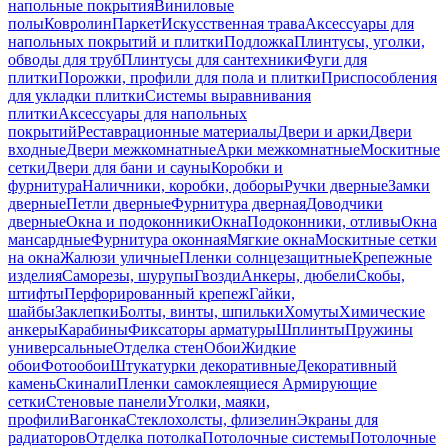
напольные покрытия
Виниловые
полы
Ковролин
Паркет
Искусственная трава
Аксессуары для
напольных покрытий и плитки
Подложка
Плинтусы, уголки,
обводы для труб
Плинтусы для сантехники
Фуги для
плитки
Порожки, профили для пола и плитки
Приспособления
для укладки плитки
Системы выравнивания
плитки
Аксессуары для напольных
покрытий
Реставрационные материалы
Двери и арки
Двери
входные
Двери межкомнатные
Арки межкомнатные
Москитные
сетки
Двери для бани и сауны
Коробки и
фурнитура
Наличники, коробки, доборы
Ручки дверные
Замки
дверные
Петли дверные
Фурнитура дверная
Доводчики
дверные
Окна и подоконники
Окна
Подоконники, отливы
Окна
мансардные
Фурнитура оконная
Мягкие окна
Москитные сетки
на окна
Жалюзи уличные
Пленки солнцезащитные
Крепежные
изделия
Саморезы, шурупы
Гвозди
Анкеры, дюбели
Скобы,
штифты
Перфорированный крепеж
Гайки,
шайбы
Заклепки
Болты, винты, шпильки
Хомуты
Химические
анкеры
Карабины
Фиксаторы арматуры
Шплинты
Пружины
универсальные
Отделка стен
Обои
Жидкие
обои
Фотообои
Штукатурки декоративные
Декоративный
камень
Скинали
Пленки самоклеящиеся
Армирующие
сетки
Стеновые панели
Уголки, маяки,
профили
Вагонка
Стеклохолсты, флизелин
Экраны для
радиаторов
Отделка потолка
Потолочные системы
Потолочные