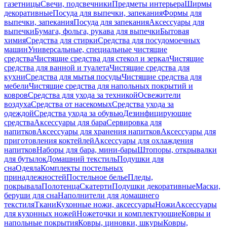
газетницы
Свечи, подсвечники
Предметы интерьера
Ширмы
декоративные
Посуда для выпечки, запекания
Формы для
выпечки, запекания
Посуда для запекания
Аксессуары для
выпечки
Бумага, фольга, рукава для выпечки
Бытовая
химия
Средства для стирки
Средства для посудомоечных
машин
Универсальные, специальные чистящие
средства
Чистящие средства для стекол и зеркал
Чистящие
средства для ванной и туалета
Чистящие средства для
кухни
Средства для мытья посуды
Чистящие средства для
мебели
Чистящие средства для напольных покрытий и
ковров
Средства для ухода за техникой
Освежители
воздуха
Средства от насекомых
Средства ухода за
одеждой
Средства ухода за обувью
Дезинфицирующие
средства
Аксессуары для бара
Сервировка для
напитков
Аксессуары для хранения напитков
Аксессуары для
приготовления коктейлей
Аксессуары для охлаждения
напитков
Наборы для бара, мини-бары
Штопоры, открывалки
для бутылок
Домашний текстиль
Подушки для
сна
Одеяла
Комплекты постельных
принадлежностей
Постельное белье
Пледы,
покрывала
Полотенца
Скатерти
Подушки декоративные
Маски,
беруши для сна
Наполнители для домашнего
текстиля
Ткани
Кухонные ножи, аксессуары
Ножи
Аксессуары
для кухонных ножей
Ножеточки и комплектующие
Ковры и
напольные покрытия
Ковры, циновки, шкуры
Ковры,