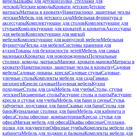
мебель
Шкафы для детской
Полки, стеллажи для
детской
Детские комоды
Кровати детские
Детские
матрасы
Матрасы в кроватку
Наматрасники, защитные чехлы
детские
Мебель для детского сада
Мебельная фурнитура и
аксессуары
Комплектующие для столов
Комплектующие для
стульев
Комплектующие для кроватей и кроваток
Аксессуары
для мебели
Комплектующие для мягкой
мебели
Комплектующие для корпусной мебели
Мебельная
фурнитура
Чехлы для мебели
Системы хранения для
кухни
Товары для безопасности детей
Мебель для самых
маленьких
Кроватки для новорожденных
Пеленальные
столики, комоды, матрасы
Манежи, кровати-манежи
Матрасы в
кроватку
Наматрасники, защитные чехлы в кроватку
Садовая
мебель
Садовые диваны, кресла
Садовые стулья
Садовые,
уличные столы
Комплекты мебели для сада
Гамаки,
шезлонги
Качели садовые
Надувная мебель
Кухни
походные
Столы для сада
Мебель для учебы
Столы, стулья
детские
Письменные столы
Растущие столы и парты
Растущие
кресла и стулья для учебы
Мебель для бани и сауны
Стулья,
табуретки, подставки для бани
Скамьи для бани
Столы для
бани
Журнальные столики для бани
Мебель для кабинета и
офиса
Столы офисные, компьютерные
Кресла, стулья для
офиса
Мягкая мебель для офиса
Шкафы офисные
Стеллажи,
полки для документов
Офисные тумбы
Комплекты мебели для
кабинета
Мебель для лоджии и балкона
Комплекты мебели для