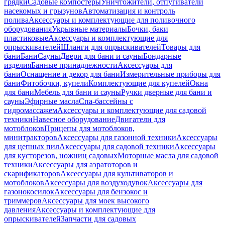
грядки
Садовые компостеры
Уничтожители, отпугиватели
насекомых и грызунов
Автоматизация и контроль
полива
Аксессуары и комплектующие для поливочного
оборудования
Укрывные материалы
Бочки, баки
пластиковые
Аксессуары и комплектующие для
опрыскивателей
Шланги для опрыскивателей
Товары для
бани
Бани
Сауны
Двери для бани и сауны
Бондарные
изделия
Банные принадлежности
Аксессуары для
бани
Оснащение и декор для бани
Измерительные приборы для
бани
Фитобочки, купели
Комплектующие для купелей
Окна
для бани
Мебель для бани и сауны
Ручки дверные для бани и
сауны
Эфирные масла
Спа-бассейны с
гидромассажем
Аксессуары и комплектующие для садовой
техники
Навесное оборудование
Двигатели для
мотоблоков
Прицепы для мотоблоков,
минитракторов
Аксессуары для газонной техники
Аксессуары
для цепных пил
Аксессуары для садовой техники
Аксессуары
для кусторезов, ножниц садовых
Моторные масла для садовой
техники
Аксессуары для аэратоторов и
скарификаторов
Аксессуары для культиваторов и
мотоблоков
Аксессуары для воздуходувок
Аксессуары для
газонокосилок
Аксессуары для бензокос и
триммеров
Аксессуары для моек высокого
давления
Аксессуары и комплектующие для
опрыскивателей
Запчасти для садовых