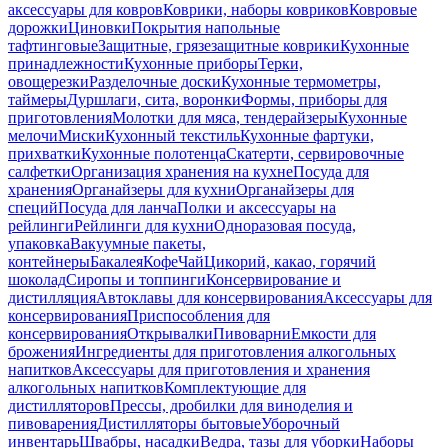
аксессуары для ковров
Коврики, наборы ковриков
Ковровые
дорожки
Циновки
Покрытия напольные
тафтинговые
Защитные, грязезащитные коврики
Кухонные
принадлежности
Кухонные приборы
Терки,
овощерезки
Разделочные доски
Кухонные термометры,
таймеры
Дуршлаги, сита, воронки
Формы, приборы для
приготовления
Молотки для мяса, тендерайзеры
Кухонные
мелочи
Миски
Кухонный текстиль
Кухонные фартуки,
прихватки
Кухонные полотенца
Скатерти, сервировочные
салфетки
Организация хранения на кухне
Посуда для
хранения
Органайзеры для кухни
Органайзеры для
специй
Посуда для ланча
Полки и аксессуары на
рейлинги
Рейлинги для кухни
Одноразовая посуда,
упаковка
Вакуумные пакеты,
контейнеры
Бакалея
Кофе
Чай
Цикорий, какао, горячий
шоколад
Сиропы и топпинги
Консервирование и
дистилляция
Автоклавы для консервирования
Аксессуары для
консервирования
Приспособления для
консервирования
Открывалки
Пивоварни
Емкости для
брожения
Ингредиенты для приготовления алкогольных
напитков
Аксессуары для приготовления и хранения
алкогольных напитков
Комплектующие для
дистилляторов
Прессы, дробилки для виноделия и
пивоварения
Дистилляторы бытовые
Уборочный
инвентарь
Швабры, насадки
Ведра, тазы для уборки
Наборы