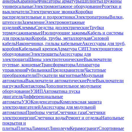
анкеры
Карабины
Фиксаторы арматуры
Шплинты
Пружины
универсальные
Электромонтажное оборудование
Розетки и
выключатели
Электрические звонки
Коробки
распределительные и подрозетники
Электропатроны
Вилки,
штепсели
Заземление
Электромонтажные
изделия
Клеммы
Средства диэлектрические
Трубки
термоусаживаемые
Изолирующие зажимы
Кабель и системы
для прокладки
Короба, трубы, металлорукав
Силовой
кабель
Наконечники, гильзы кабельные
Аксессуары для труб,
коробов
Кабельный крепеж
Арматура СИП
Электрощитовое
оборудование
Электрощиты
Аксессуары для
электрощита
Шины электротехнические
Выключатели
путевые, концевые
Трансформаторы
Аппаратура
управления
Рубильники
Предохранители
Частотные
преобразователи
Пускатели магнитные
Модульная
автоматика
Выключатели автоматические
Реле
Выключатели
нагрузки
Контакторы
Дополнительное модульное
оборудование
УЗИП
Автоматика пуска
двигателя
Дифференциальные
автоматы
УЗО
Конденсаторы
Комплексная защита
электродвигателей
Аксессуары для модульной
автоматики
Приборы учета
Счетчики газа
Счетчики
электроэнергии
Счетчики воды
Ремонт и отделка
Напольные
покрытия и
плитка
Плитка
Ламинат
Линолеум
Керамогранит
Спортивные