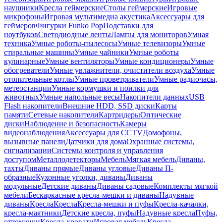
наушники
Кресла геймерские
Столы геймерские
Игровые
микрофоны
Игровая мультимедиа акустика
Аксессуары для
геймеров
Фигурки Funko Pop
Подставки для
ноутбуков
Светодиодные ленты
Лампы для мониторов
Умная
техника
Умные роботы-пылесосы
Умные телевизоры
Умные
стиральные машины
Умные чайники
Умные роботы
кулинарные
Умные вентиляторы
Умные кондиционеры
Умные
обогреватели
Умные увлажнители, очистители воздуха
Умные
отопительные котлы
Умные проветриватели
Умные радиочасы,
метеостанции
Умные кормушки и поилки для
животных
Умные напольные весы
Накопители данных
USB
Flash накопители
Внешние HDD, SSD диски
Карты
памяти
Сетевые накопители
Картридеры
Оптические
диски
Наблюдение и безопасность
Камеры
видеонаблюдения
Аксессуары для CCTV
Домофоны,
вызывные панели
Датчики для дома
Охранные системы,
сигнализации
Системы контроля и управления
доступом
Металлодетекторы
Мебель
Мягкая мебель
Диваны,
тахты
Диваны прямые
Диваны угловые
Диваны П-
образные
Кухонные уголки, диваны
Диваны
модульные
Детские диваны
Диваны садовые
Комплекты мягкой
мебели
Бескаркасные кресла-мешки и диваны
Надувные
диваны
Кресла
Кресла
Кресла-мешки и пуфы
Кресла-качалки,
кресла-маятники
Детские кресла, пуфы
Надувные кресла
Пуфы,
оттоманки
Кресла-кровати
Игровая мебель
Кресла