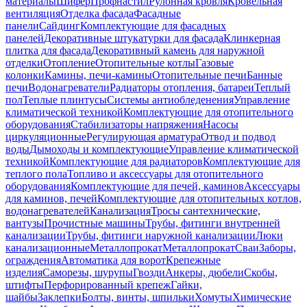
материалы
Шифер
Профнастил
Рулонная кровля
Кровельная
вентиляция
Отделка фасада
Фасадные
панели
Сайдинг
Комплектующие для фасадных
панелей
Декоративные штукатурки для фасада
Клинкерная
плитка для фасада
Декоративный камень для наружной
отделки
Отопление
Отопительные котлы
Газовые
колонки
Камины, печи-камины
Отопительные печи
Банные
печи
Водонагреватели
Радиаторы отопления, батареи
Теплый
пол
Теплые плинтусы
Системы антиобледенения
Управление
климатической техникой
Комплектующие для отопительного
оборудования
Стабилизаторы напряжения
Насосы
циркуляционные
Регулирующая арматура
Отвод и подвод
воды
Дымоходы и комплектующие
Управление климатической
техникой
Комплектующие для радиаторов
Комплектующие для
теплого пола
Топливо и аксессуары для отопительного
оборудования
Комплектующие для печей, каминов
Аксессуары
для каминов, печей
Комплектующие для отопительных котлов,
водонагревателей
Канализация
Тросы сантехнические,
вантузы
Прочистные машины
Трубы, фитинги внутренней
канализации
Трубы, фитинги наружной канализации
Люки
канализационные
Металлопрокат
Металлопрокат
Сваи
Заборы,
ограждения
Автоматика для ворот
Крепежные
изделия
Саморезы, шурупы
Гвозди
Анкеры, дюбели
Скобы,
штифты
Перфорированный крепеж
Гайки,
шайбы
Заклепки
Болты, винты, шпильки
Хомуты
Химические