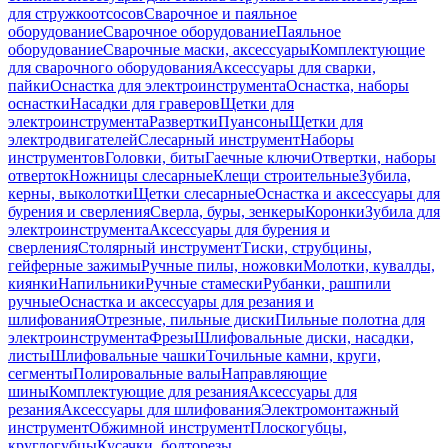
для стружкоотсосов
Сварочное и паяльное
оборудование
Сварочное оборудование
Паяльное
оборудование
Сварочные маски, аксессуары
Комплектующие
для сварочного оборудования
Аксессуары для сварки,
пайки
Оснастка для электроинструмента
Оснастка, наборы
оснастки
Насадки для граверов
Щетки для
электроинструмента
Развертки
Пуансоны
Щетки для
электродвигателей
Слесарный инструмент
Наборы
инструментов
Головки, биты
Гаечные ключи
Отвертки, наборы
отверток
Ножницы слесарные
Клещи строительные
Зубила,
керны, выколотки
Щетки слесарные
Оснастка и аксессуары для
бурения и сверления
Сверла, буры, зенкеры
Коронки
Зубила для
электроинструмента
Аксессуары для бурения и
сверления
Столярный инструмент
Тиски, струбцины,
гейферные зажимы
Ручные пилы, ножовки
Молотки, кувалды,
киянки
Напильники
Ручные стамески
Рубанки, рашпили
ручные
Оснастка и аксессуары для резания и
шлифования
Отрезные, пильные диски
Пильные полотна для
электроинструмента
Фрезы
Шлифовальные диски, насадки,
листы
Шлифовальные чашки
Точильные камни, круги,
сегменты
Полировальные валы
Направляющие
шины
Комплектующие для резания
Аксессуары для
резания
Аксессуары для шлифования
Электромонтажный
инструмент
Обжимной инструмент
Плоскогубцы,
круглогубцы
Кусачки, болторезы,