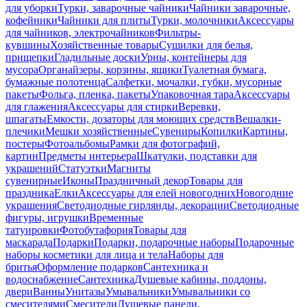
для уборки
Турки, заварочные чайники
Чайники заварочные,
кофейники
Чайники для плиты
Турки, молочники
Аксессуары
для чайников, электрочайников
Фильтры-
кувшины
Хозяйственные товары
Сушилки для белья,
прищепки
Гладильные доски
Урны, контейнеры для
мусора
Органайзеры, корзины, ящики
Туалетная бумага,
бумажные полотенца
Салфетки, мочалки, губки, мусорные
пакеты
Фольга, пленка, пакеты
Упаковочная тара
Аксессуары
для глажения
Аксессуары для стирки
Веревки,
шпагаты
Емкости, дозаторы для моющих средств
Вешалки-
плечики
Мешки хозяйственные
Сувениры
Копилки
Картины,
постеры
Фотоальбомы
Рамки для фотографий,
картин
Предметы интерьера
Шкатулки, подставки для
украшений
Статуэтки
Магниты
сувенирные
Иконы
Праздничный декор
Товары для
праздника
Елки
Аксессуары для елей новогодних
Новогодние
украшения
Светодиодные гирлянды, декорации
Светодиодные
фигуры, игрушки
Временные
татуировки
Фотобутафория
Товары для
маскарада
Подарки
Подарки, подарочные наборы
Подарочные
наборы косметики для лица и тела
Наборы для
бритья
Оформление подарков
Сантехника и
водоснабжение
Сантехника
Душевые кабины, поддоны,
двери
Ванны
Унитазы
Умывальники
Умывальники со
смесителями
Смесители
Душевые панели,