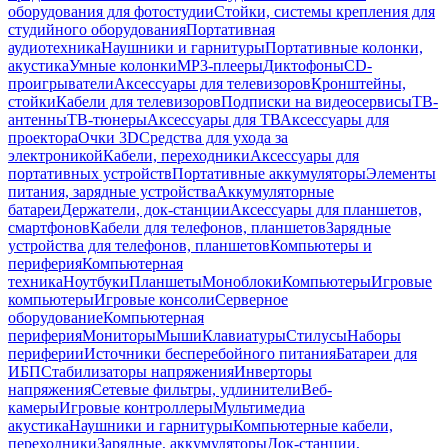
оборудования для фотостудии
Стойки, системы крепления для
студийного оборудования
Портативная
аудиотехника
Наушники и гарнитуры
Портативные колонки,
акустика
Умные колонки
MP3-плееры
Диктофоны
CD-
проигрыватели
Аксессуары для телевизоров
Кронштейны,
стойки
Кабели для телевизоров
Подписки на видеосервисы
ТВ-
антенны
ТВ-тюнеры
Аксессуары для ТВ
Аксессуары для
проектора
Очки 3D
Средства для ухода за
электроникой
Кабели, переходники
Аксессуары для
портативных устройств
Портативные аккумуляторы
Элементы
питания, зарядные устройства
Аккумуляторные
батареи
Держатели, док-станции
Аксессуары для планшетов,
смартфонов
Кабели для телефонов, планшетов
Зарядные
устройства для телефонов, планшетов
Компьютеры и
периферия
Компьютерная
техника
Ноутбуки
Планшеты
Моноблоки
Компьютеры
Игровые
компьютеры
Игровые консоли
Серверное
оборудование
Компьютерная
периферия
Мониторы
Мыши
Клавиатуры
Стилусы
Наборы
периферии
Источники бесперебойного питания
Батареи для
ИБП
Стабилизаторы напряжения
Инверторы
напряжения
Сетевые фильтры, удлинители
Веб-
камеры
Игровые контроллеры
Мультимедиа
акустика
Наушники и гарнитуры
Компьютерные кабели,
переходники
Зарядные, аккумуляторы
Док-станции,