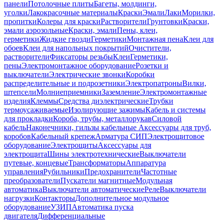
панели
Потолочные плиты
Багеты, молдинги,
уголки
Лакокрасочные материалы
Краски
Эмали
Лаки
Морилки,
пропитки
Колеры для краски
Растворители
Грунтовки
Краски,
эмали аэрозольные
Краски, эмали
Пены, клеи,
герметики
Жидкие гвозди
Герметики
Монтажная пена
Клеи для
обоев
Клеи для напольных покрытий
Очистители,
растворители
Фиксаторы резьбы
Клеи
Герметики,
пены
Электромонтажное оборудование
Розетки и
выключатели
Электрические звонки
Коробки
распределительные и подрозетники
Электропатроны
Вилки,
штепсели
Молниеприемники
Заземление
Электромонтажные
изделия
Клеммы
Средства диэлектрические
Трубки
термоусаживаемые
Изолирующие зажимы
Кабель и системы
для прокладки
Короба, трубы, металлорукав
Силовой
кабель
Наконечники, гильзы кабельные
Аксессуары для труб,
коробов
Кабельный крепеж
Арматура СИП
Электрощитовое
оборудование
Электрощиты
Аксессуары для
электрощита
Шины электротехнические
Выключатели
путевые, концевые
Трансформаторы
Аппаратура
управления
Рубильники
Предохранители
Частотные
преобразователи
Пускатели магнитные
Модульная
автоматика
Выключатели автоматические
Реле
Выключатели
нагрузки
Контакторы
Дополнительное модульное
оборудование
УЗИП
Автоматика пуска
двигателя
Дифференциальные