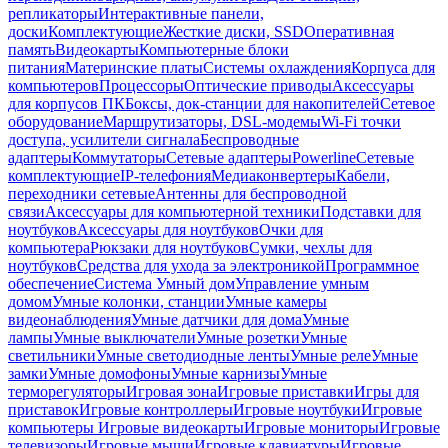
репликаторы
Интерактивные панели,
доски
Комплектующие
Жесткие диски, SSD
Оперативная
память
Видеокарты
Компьютерные блоки
питания
Материнские платы
Системы охлаждения
Корпуса для
компьютеров
Процессоры
Оптические приводы
Аксессуары
для корпусов ПК
Боксы, док-станции для накопителей
Сетевое
оборудование
Маршрутизаторы, DSL-модемы
Wi-Fi точки
доступа, усилители сигнала
Беспроводные
адаптеры
Коммутаторы
Сетевые адаптеры
Powerline
Сетевые
комплектующие
IP-телефония
Медиаконвертеры
Кабели,
переходники сетевые
Антенны для беспроводной
связи
Аксессуары для компьютерной техники
Подставки для
ноутбуков
Аксессуары для ноутбуков
Очки для
компьютера
Рюкзаки для ноутбуков
Сумки, чехлы для
ноутбуков
Средства для ухода за электроникой
Программное
обеспечение
Система Умный дом
Управление умным
домом
Умные колонки, станции
Умные камеры
видеонаблюдения
Умные датчики для дома
Умные
лампы
Умные выключатели
Умные розетки
Умные
светильники
Умные светодиодные ленты
Умные реле
Умные
замки
Умные домофоны
Умные карнизы
Умные
терморегуляторы
Игровая зона
Игровые приставки
Игры для
приставок
Игровые контроллеры
Игровые ноутбуки
Игровые
компьютеры
Игровые видеокарты
Игровые мониторы
Игровые
телевизоры
Игровые мыши
Игровые клавиатуры
Игровые