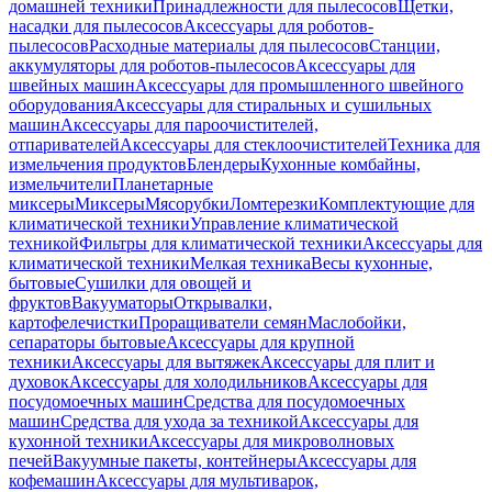
домашней техники
Принадлежности для пылесосов
Щетки,
насадки для пылесосов
Аксессуары для роботов-
пылесосов
Расходные материалы для пылесосов
Станции,
аккумуляторы для роботов-пылесосов
Аксессуары для
швейных машин
Аксессуары для промышленного швейного
оборудования
Аксессуары для стиральных и сушильных
машин
Аксессуары для пароочистителей,
отпаривателей
Аксессуары для стеклоочистителей
Техника для
измельчения продуктов
Блендеры
Кухонные комбайны,
измельчители
Планетарные
миксеры
Миксеры
Мясорубки
Ломтерезки
Комплектующие для
климатической техники
Управление климатической
техникой
Фильтры для климатической техники
Аксессуары для
климатической техники
Мелкая техника
Весы кухонные,
бытовые
Сушилки для овощей и
фруктов
Вакууматоры
Открывалки,
картофелечистки
Проращиватели семян
Маслобойки,
сепараторы бытовые
Аксессуары для крупной
техники
Аксессуары для вытяжек
Аксессуары для плит и
духовок
Аксессуары для холодильников
Аксессуары для
посудомоечных машин
Средства для посудомоечных
машин
Средства для ухода за техникой
Аксессуары для
кухонной техники
Аксессуары для микроволновых
печей
Вакуумные пакеты, контейнеры
Аксессуары для
кофемашин
Аксессуары для мультиварок,