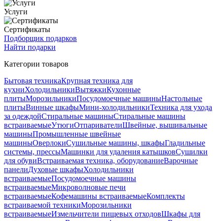
Услуги
Сертификаты
Подборщик подарков
Найти подарки
Категории товаров
Бытовая техника
Крупная техника для
кухни
Холодильники
Вытяжки
Кухонные
плиты
Морозильники
Посудомоечные машины
Настольные
плиты
Винные шкафы
Мини-холодильники
Техника для ухода
за одеждой
Стиральные машины
Стиральные машины
встраиваемые
Утюги
Отпариватели
Швейные, вышивальные
машины
Промышленные швейные
машины
Оверлоки
Сушильные машины, шкафы
Гладильные
системы, прессы
Машинки для удаления катышков
Сушилки
для обуви
Встраиваемая техника, оборудование
Варочные
панели
Духовые шкафы
Холодильники
встраиваемые
Посудомоечные машины
встраиваемые
Микроволновые печи
встраиваемые
Кофемашины встраиваемые
Комплекты
встраиваемой техники
Морозильники
встраиваемые
Измельчители пищевых отходов
Шкафы для