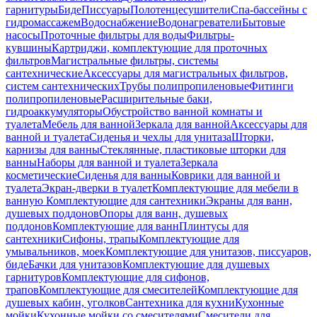
гарнитуры
Биде
Писсуары
Полотенцесушители
Спа-бассейны с
гидромассажем
Водоснабжение
Водонагреватели
Бытовые
насосы
Проточные фильтры для воды
Фильтры-
кувшины
Картриджи, комплектующие для проточных
фильтров
Магистральные фильтры, системы
сантехнические
Аксессуары для магистральных фильтров,
систем сантехнических
Трубы полипропиленовые
Фитинги
полипропиленовые
Расширительные баки,
гидроаккумуляторы
Обустройство ванной комнаты и
туалета
Мебель для ванной
Зеркала для ванной
Аксессуары для
ванной и туалета
Сиденья и чехлы для унитаза
Шторки,
карнизы для ванны
Стеклянные, пластиковые шторки для
ванны
Наборы для ванной и туалета
Зеркала
косметические
Сиденья для ванны
Коврики для ванной и
туалета
Экран-дверки в туалет
Комплектующие для мебели в
ванную
Комплектующие для сантехники
Экраны для ванн,
душевых поддонов
Опоры для ванн, душевых
поддонов
Комплектующие для ванн
Плинтусы для
сантехники
Сифоны, трапы
Комплектующие для
умывальников, моек
Комплектующие для унитазов, писсуаров,
биде
Бачки для унитазов
Комплектующие для душевых
гарнитуров
Комплектующие для сифонов,
трапов
Комплектующие для смесителей
Комплектующие для
душевых кабин, уголков
Сантехника для кухни
Кухонные
мойки
Кухонные мойки со смесителями
Смесители для