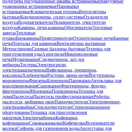
подогрева посуды
Винные шкафы встраиваемые
Вакуумные
упаковщики встраиваемые
Пароварки
встраиваемые
Климатическая техника
Вентиляторы
бытовые
Кондиционеры, сплит-системы
Охладители
воздуха
Водонагреватели
Увлажнители, очистители
воздуха
Камины, печи-камины
Обогреватели
Тепловые
завесы
Тепловые
пушки
Биокамины
Проветриватели
Отопительные печи
Банные
печи
Порталы для каминов
Вентиляторы вытяжные
Метеостанции
Газовые баллоны бытовые
Техника для
приготовления еды
Аэрогрили
Микроволновые
печи
Мультиварки
Сэндвичницы, хот-дог
мейкеры
Тостеры
Электрогрили,
электрошашлычницы
Вафельницы, орешницы,
кексницы
Хлебопечки
Ростеры, мини-печи
Йогуртницы,
мороженицы
Фризеры
Блинницы
Пароварки
Автоклавы для
консервирования
Сыроварни
Фритюрницы, фондю-
фритюрницы
Яйцеварки
Попкорницы
Техника для
дома
Пылесосы
Пылесосы профессиональные
Роботы-
пылесосы, мойщики окон
Пароочистители
Электровеники,
электрошвабры
Стеклоочистители
Стерилизационное
оборудование
Техника для приготовления
напитков
Электрочайники
Кофеварки,
кофемашины
Соковыжималки
Кофемолки
Вспениватели
молока
Сифоны для газирования воды
Аксессуары для