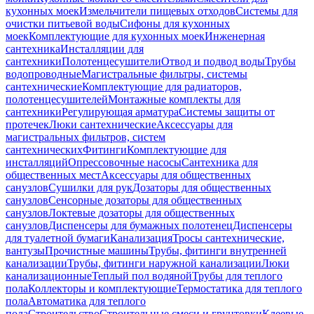
кухонных моек
Измельчители пищевых отходов
Системы для
очистки питьевой воды
Сифоны для кухонных
моек
Комплектующие для кухонных моек
Инженерная
сантехника
Инсталляции для
сантехники
Полотенцесушители
Отвод и подвод воды
Трубы
водопроводные
Магистральные фильтры, системы
сантехнические
Комплектующие для радиаторов,
полотенцесушителей
Монтажные комплекты для
сантехники
Регулирующая арматура
Системы защиты от
протечек
Люки сантехнические
Аксессуары для
магистральных фильтров, систем
сантехнических
Фитинги
Комплектующие для
инсталляций
Опрессовочные насосы
Сантехника для
общественных мест
Аксессуары для общественных
санузлов
Сушилки для рук
Дозаторы для общественных
санузлов
Сенсорные дозаторы для общественных
санузлов
Локтевые дозаторы для общественных
санузлов
Диспенсеры для бумажных полотенец
Диспенсеры
для туалетной бумаги
Канализация
Тросы сантехнические,
вантузы
Прочистные машины
Трубы, фитинги внутренней
канализации
Трубы, фитинги наружной канализации
Люки
канализационные
Теплый пол водяной
Трубы для теплого
пола
Коллекторы и комплектующие
Термостатика для теплого
пола
Автоматика для теплого
пола
Строительство
Строительные смеси и грунтовки
Клеевые