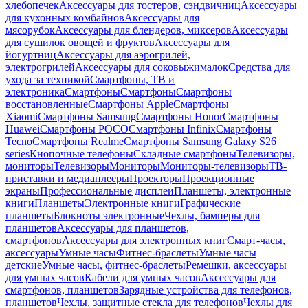
хлебопечек
Аксессуары для тостеров, сэндвичниц
Аксессуары
для кухонных комбайнов
Аксессуары для
мясорубок
Аксессуары для блендеров, миксеров
Аксессуары
для сушилок овощей и фруктов
Аксессуары для
йогуртниц
Аксессуары для аэрогрилей,
электрогрилей
Аксессуары для соковыжималок
Средства для
ухода за техникой
Смартфоны, ТВ и
электроника
Смартфоны
Смартфоны
Смартфоны
восстановленные
Смартфоны Apple
Смартфоны
Xiaomi
Смартфоны Samsung
Смартфоны Honor
Смартфоны
Huawei
Смартфоны POCO
Смартфоны Infinix
Смартфоны
Tecno
Смартфоны Realme
Смартфоны Samsung Galaxy S26
series
Кнопочные телефоны
Складные смартфоны
Телевизоры,
мониторы
Телевизоры
Мониторы
Мониторы-телевизоры
ТВ-
приставки и медиаплееры
Проекторы
Проекционные
экраны
Профессиональные дисплеи
Планшеты, электронные
книги
Планшеты
Электронные книги
Графические
планшеты
Блокноты электронные
Чехлы, бамперы для
планшетов
Аксессуары для планшетов,
смартфонов
Аксессуары для электронных книг
Смарт-часы,
аксессуары
Умные часы
Фитнес-браслеты
Умные часы
детские
Умные часы, фитнес-браслеты
Ремешки, аксессуары
для умных часов
Кабели для умных часов
Аксессуары для
смартфонов, планшетов
Зарядные устройства для телефонов,
планшетов
Чехлы, защитные стекла для телефонов
Чехлы для