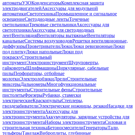
автоматы
УЗО
Конденсаторы
Комплексная защита
электродвигателей
Аксессуары для модульной
автоматики
Светотехника
Промышленное и сигнальное
освещение
Светодиодные ленты
Точечные
светильники
Трековые светильники
Аксессуары для
светотехники
Аксессуары для светодиодных
лент
Вентиляция
Вентиляторы вытяжные
Вентиляторы
канальные
Системы воздуховодов
Решетки вентиляционные,
диффузоры
Проветриватели
Люки
Люки ревизионные
Люки
под плитку
Люки напольные
Люки под
покраску
Строительный
инструмент
Электроинструмент
Шуруповерты,
гайковерты
Шлифмашины
Циркулярные, сабельные
пилы
Перфораторы, отбойные
молотки
Электролобзики
Дрели
Строительные
миксеры
Дальномеры
Многофункциональные
инструменты
Строительные фены
Строительные
пистолеты
Фрезеры
Рубанки, стамески
электрические
Краскопульты
Степлеры,
гвоздезабиватели
Электрические ножницы, резаки
Насадки для
электроинструмента
Аксессуары для
электроинструмента
Аккумуляторы, зарядные устройства для
электроинструмента
Наборы электроинструмента
Силовая и
строительная техника
Бетоносмесители
Генераторы
Тали,
тельферы
Такелаж
Виброплиты, глубинные