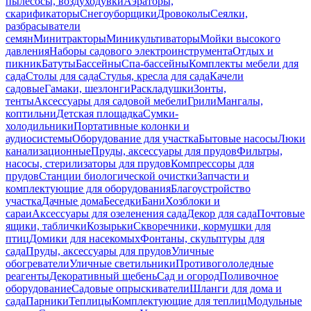
пылесосы, воздуходувки
Аэраторы,
скарификаторы
Снегоуборщики
Дровоколы
Сеялки,
разбрасыватели
семян
Минитракторы
Миникультиваторы
Мойки высокого
давления
Наборы садового электроинструмента
Отдых и
пикник
Батуты
Бассейны
Спа-бассейны
Комплекты мебели для
сада
Столы для сада
Стулья, кресла для сада
Качели
садовые
Гамаки, шезлонги
Раскладушки
Зонты,
тенты
Аксессуары для садовой мебели
Грили
Мангалы,
коптильни
Детская площадка
Сумки-
холодильники
Портативные колонки и
аудиосистемы
Оборудование для участка
Бытовые насосы
Люки
канализационные
Пруды, аксессуары для прудов
Фильтры,
насосы, стерилизаторы для прудов
Компрессоры для
прудов
Станции биологической очистки
Запчасти и
комплектующие для оборудования
Благоустройство
участка
Дачные дома
Беседки
Бани
Хозблоки и
сараи
Аксессуары для озеленения сада
Декор для сада
Почтовые
ящики, таблички
Козырьки
Скворечники, кормушки для
птиц
Домики для насекомых
Фонтаны, скульптуры для
сада
Пруды, аксессуары для прудов
Уличные
обогреватели
Уличные светильники
Противогололедные
реагенты
Декоративный щебень
Сад и огород
Поливочное
оборудование
Садовые опрыскиватели
Шланги для дома и
сада
Парники
Теплицы
Комплектующие для теплиц
Модульные