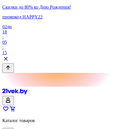
Скидки до 80% ко Дню Рождения!
промокод HAPPY22
02
дн
18
:
05
:
15
Каталог товаров