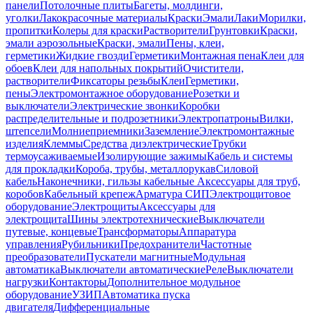
панели
Потолочные плиты
Багеты, молдинги,
уголки
Лакокрасочные материалы
Краски
Эмали
Лаки
Морилки,
пропитки
Колеры для краски
Растворители
Грунтовки
Краски,
эмали аэрозольные
Краски, эмали
Пены, клеи,
герметики
Жидкие гвозди
Герметики
Монтажная пена
Клеи для
обоев
Клеи для напольных покрытий
Очистители,
растворители
Фиксаторы резьбы
Клеи
Герметики,
пены
Электромонтажное оборудование
Розетки и
выключатели
Электрические звонки
Коробки
распределительные и подрозетники
Электропатроны
Вилки,
штепсели
Молниеприемники
Заземление
Электромонтажные
изделия
Клеммы
Средства диэлектрические
Трубки
термоусаживаемые
Изолирующие зажимы
Кабель и системы
для прокладки
Короба, трубы, металлорукав
Силовой
кабель
Наконечники, гильзы кабельные
Аксессуары для труб,
коробов
Кабельный крепеж
Арматура СИП
Электрощитовое
оборудование
Электрощиты
Аксессуары для
электрощита
Шины электротехнические
Выключатели
путевые, концевые
Трансформаторы
Аппаратура
управления
Рубильники
Предохранители
Частотные
преобразователи
Пускатели магнитные
Модульная
автоматика
Выключатели автоматические
Реле
Выключатели
нагрузки
Контакторы
Дополнительное модульное
оборудование
УЗИП
Автоматика пуска
двигателя
Дифференциальные