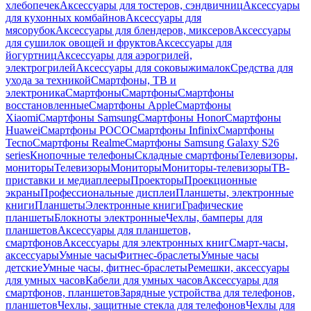
хлебопечек
Аксессуары для тостеров, сэндвичниц
Аксессуары
для кухонных комбайнов
Аксессуары для
мясорубок
Аксессуары для блендеров, миксеров
Аксессуары
для сушилок овощей и фруктов
Аксессуары для
йогуртниц
Аксессуары для аэрогрилей,
электрогрилей
Аксессуары для соковыжималок
Средства для
ухода за техникой
Смартфоны, ТВ и
электроника
Смартфоны
Смартфоны
Смартфоны
восстановленные
Смартфоны Apple
Смартфоны
Xiaomi
Смартфоны Samsung
Смартфоны Honor
Смартфоны
Huawei
Смартфоны POCO
Смартфоны Infinix
Смартфоны
Tecno
Смартфоны Realme
Смартфоны Samsung Galaxy S26
series
Кнопочные телефоны
Складные смартфоны
Телевизоры,
мониторы
Телевизоры
Мониторы
Мониторы-телевизоры
ТВ-
приставки и медиаплееры
Проекторы
Проекционные
экраны
Профессиональные дисплеи
Планшеты, электронные
книги
Планшеты
Электронные книги
Графические
планшеты
Блокноты электронные
Чехлы, бамперы для
планшетов
Аксессуары для планшетов,
смартфонов
Аксессуары для электронных книг
Смарт-часы,
аксессуары
Умные часы
Фитнес-браслеты
Умные часы
детские
Умные часы, фитнес-браслеты
Ремешки, аксессуары
для умных часов
Кабели для умных часов
Аксессуары для
смартфонов, планшетов
Зарядные устройства для телефонов,
планшетов
Чехлы, защитные стекла для телефонов
Чехлы для