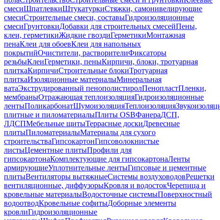
смеси
Шпатлевки
Штукатурки
Стяжки, самонивелирующие
смеси
Строительные смеси, составы
Гидроизоляционные
смеси
Грунтовки
Добавки для строительных смесей
Пены,
клеи, герметики
Жидкие гвозди
Герметики
Монтажная
пена
Клеи для обоев
Клеи для напольных
покрытий
Очистители, растворители
Фиксаторы
резьбы
Клеи
Герметики, пены
Кирпичи, блоки, тротуарная
плитка
Кирпичи
Строительные блоки
Тротуарная
плитка
Изоляционные материалы
Минеральная
вата
Экструдированный пенополистирол
Пенопласт
Пленки,
мембраны
Отражающая теплоизоляция
Гидроизоляционные
ленты
Поликарбонат
Шумоизоляция
Теплоизоляция
Звукоизоляц
плитные и пиломатериалы
Плиты OSB
Фанера
ДСП,
ЛДСП
Мебельные щиты
Террасные доски
Древесные
плиты
Пиломатериалы
Материалы для сухого
строительства
Гипсокартон
Гипсоволокнистые
листы
Цементные плиты
Профили для
гипсокартона
Комплектующие для гипсокартона
Ленты
армирующие
Уплотнительные ленты
Гипсовые и цементные
плиты
Вентиляторы вытяжные
Системы воздуховодов
Решетки
вентиляционные, диффузоры
Кровля и водосток
Черепица и
кровельные материалы
Водосточные системы
Поверхностный
водоотвод
Кровельные софиты
Доборные элементы
кровли
Гидроизоляционные