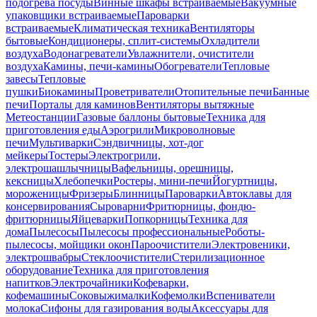
подогрева посуды
Винные шкафы встраиваемые
Вакуумные
упаковщики встраиваемые
Пароварки
встраиваемые
Климатическая техника
Вентиляторы
бытовые
Кондиционеры, сплит-системы
Охладители
воздуха
Водонагреватели
Увлажнители, очистители
воздуха
Камины, печи-камины
Обогреватели
Тепловые
завесы
Тепловые
пушки
Биокамины
Проветриватели
Отопительные печи
Банные
печи
Порталы для каминов
Вентиляторы вытяжные
Метеостанции
Газовые баллоны бытовые
Техника для
приготовления еды
Аэрогрили
Микроволновые
печи
Мультиварки
Сэндвичницы, хот-дог
мейкеры
Тостеры
Электрогрили,
электрошашлычницы
Вафельницы, орешницы,
кексницы
Хлебопечки
Ростеры, мини-печи
Йогуртницы,
мороженицы
Фризеры
Блинницы
Пароварки
Автоклавы для
консервирования
Сыроварни
Фритюрницы, фондю-
фритюрницы
Яйцеварки
Попкорницы
Техника для
дома
Пылесосы
Пылесосы профессиональные
Роботы-
пылесосы, мойщики окон
Пароочистители
Электровеники,
электрошвабры
Стеклоочистители
Стерилизационное
оборудование
Техника для приготовления
напитков
Электрочайники
Кофеварки,
кофемашины
Соковыжималки
Кофемолки
Вспениватели
молока
Сифоны для газирования воды
Аксессуары для