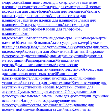
смартфонов
Защитные стекла для смартфонов
Защитные
пленки для смартфонов
Стилусы для смартфонов
Игровые
аксессуары для смартфонов
Чехлы для планшетов
Чехлы с
клавиатурой для планшетов
Защитные стекла для
планшетов
Защитные пленки для планшетов
Сумки для
планшетов
Стилусы для планшетов
Аксессуары для
планшетов, смартфонов
Кабели для телефонов,
планшетов
Фото,
видеосъемка
Фотоаппараты
Видеокамеры
Экшн-камеры
Карты
памяти
Объективы
Вспышки
Аксессуары для камер
Сумки и
чехлы для камер
Зарядные устройства, аккумуляторы для фото,
видеокамер
Аксессуары для объективов
Штативы
Цифровые
фоторамки
Аудиотехника
Мультимедиа акустика
Радиочасы,
метеостанции
Радиоприемники
Музыкальные
центры
Домашние кинотеатры
Акустические
системы
Проигрыватели виниловых пластинок
Аксессуары
для виниловых проигрывателей
Виниловые
пластинки
Инсталляционная акустика
Трансляционные
усилители
Аксессуары для аудиотехники
Комплектующие для
акустики
Акустические кабели
Подставки, стойки для
акустики
Сумки, чехлы для акустики
Оборудование для
фотостудии
Кольцевые лампы
Фоны для фотостудии
Студийное
освещение
Насадки светоформирующие для
фотостудии
Фотозонты, отражатели
Оборудование для
предметной съемки
Вспышки студийные
Комплекты