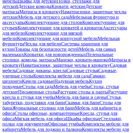
мебель
Шкафы для детской
Полки, стеллажи для
детской
Детские комоды
Кровати детские
Детские
матрасы
Матрасы в кроватку
Наматрасники, защитные чехлы
детские
Мебель для детского сада
Мебельная фурнитура и
аксессуары
Комплектующие для столов
Комплектующие для
стульев
Комплектующие для кроватей и кроваток
Аксессуары
для мебели
Комплектующие для мягкой
мебели
Комплектующие для корпусной мебели
Мебельная
фурнитура
Чехлы для мебели
Системы хранения для
кухни
Товары для безопасности детей
Мебель для самых
маленьких
Кроватки для новорожденных
Пеленальные
столики, комоды, матрасы
Манежи, кровати-манежи
Матрасы в
кроватку
Наматрасники, защитные чехлы в кроватку
Садовая
мебель
Садовые диваны, кресла
Садовые стулья
Садовые,
уличные столы
Комплекты мебели для сада
Гамаки,
шезлонги
Качели садовые
Надувная мебель
Кухни
походные
Столы для сада
Мебель для учебы
Столы, стулья
детские
Письменные столы
Растущие столы и парты
Растущие
кресла и стулья для учебы
Мебель для бани и сауны
Стулья,
табуретки, подставки для бани
Скамьи для бани
Столы для
бани
Журнальные столики для бани
Мебель для кабинета и
офиса
Столы офисные, компьютерные
Кресла, стулья для
офиса
Мягкая мебель для офиса
Шкафы офисные
Стеллажи,
полки для документов
Офисные тумбы
Комплекты мебели для
кабинета
Мебель для лоджии и балкона
Комплекты мебели для