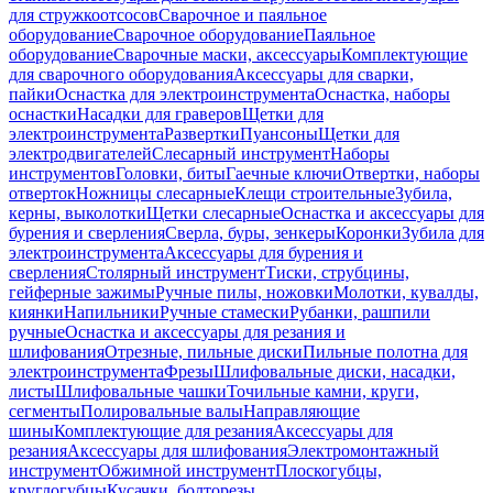
для стружкоотсосов
Сварочное и паяльное
оборудование
Сварочное оборудование
Паяльное
оборудование
Сварочные маски, аксессуары
Комплектующие
для сварочного оборудования
Аксессуары для сварки,
пайки
Оснастка для электроинструмента
Оснастка, наборы
оснастки
Насадки для граверов
Щетки для
электроинструмента
Развертки
Пуансоны
Щетки для
электродвигателей
Слесарный инструмент
Наборы
инструментов
Головки, биты
Гаечные ключи
Отвертки, наборы
отверток
Ножницы слесарные
Клещи строительные
Зубила,
керны, выколотки
Щетки слесарные
Оснастка и аксессуары для
бурения и сверления
Сверла, буры, зенкеры
Коронки
Зубила для
электроинструмента
Аксессуары для бурения и
сверления
Столярный инструмент
Тиски, струбцины,
гейферные зажимы
Ручные пилы, ножовки
Молотки, кувалды,
киянки
Напильники
Ручные стамески
Рубанки, рашпили
ручные
Оснастка и аксессуары для резания и
шлифования
Отрезные, пильные диски
Пильные полотна для
электроинструмента
Фрезы
Шлифовальные диски, насадки,
листы
Шлифовальные чашки
Точильные камни, круги,
сегменты
Полировальные валы
Направляющие
шины
Комплектующие для резания
Аксессуары для
резания
Аксессуары для шлифования
Электромонтажный
инструмент
Обжимной инструмент
Плоскогубцы,
круглогубцы
Кусачки, болторезы,