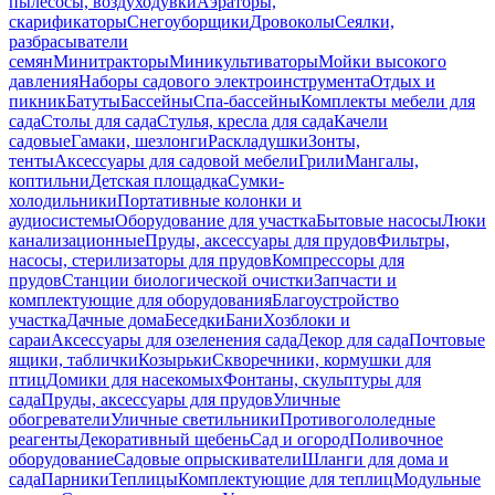
пылесосы, воздуходувки
Аэраторы,
скарификаторы
Снегоуборщики
Дровоколы
Сеялки,
разбрасыватели
семян
Минитракторы
Миникультиваторы
Мойки высокого
давления
Наборы садового электроинструмента
Отдых и
пикник
Батуты
Бассейны
Спа-бассейны
Комплекты мебели для
сада
Столы для сада
Стулья, кресла для сада
Качели
садовые
Гамаки, шезлонги
Раскладушки
Зонты,
тенты
Аксессуары для садовой мебели
Грили
Мангалы,
коптильни
Детская площадка
Сумки-
холодильники
Портативные колонки и
аудиосистемы
Оборудование для участка
Бытовые насосы
Люки
канализационные
Пруды, аксессуары для прудов
Фильтры,
насосы, стерилизаторы для прудов
Компрессоры для
прудов
Станции биологической очистки
Запчасти и
комплектующие для оборудования
Благоустройство
участка
Дачные дома
Беседки
Бани
Хозблоки и
сараи
Аксессуары для озеленения сада
Декор для сада
Почтовые
ящики, таблички
Козырьки
Скворечники, кормушки для
птиц
Домики для насекомых
Фонтаны, скульптуры для
сада
Пруды, аксессуары для прудов
Уличные
обогреватели
Уличные светильники
Противогололедные
реагенты
Декоративный щебень
Сад и огород
Поливочное
оборудование
Садовые опрыскиватели
Шланги для дома и
сада
Парники
Теплицы
Комплектующие для теплиц
Модульные