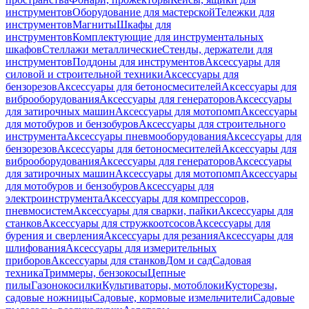
инструментов
Оборудование для мастерской
Тележки для
инструментов
Магниты
Шкафы для
инструментов
Комплектующие для инструментальных
шкафов
Стеллажи металлические
Стенды, держатели для
инструментов
Поддоны для инструментов
Аксессуары для
силовой и строительной техники
Аксессуары для
бензорезов
Аксессуары для бетоносмесителей
Аксессуары для
виброоборудования
Аксессуары для генераторов
Аксессуары
для затирочных машин
Аксессуары для мотопомп
Аксессуары
для мотобуров и бензобуров
Аксессуары для строительного
инструмента
Аксессуары пневмооборудования
Аксессуары для
бензорезов
Аксессуары для бетоносмесителей
Аксессуары для
виброоборудования
Аксессуары для генераторов
Аксессуары
для затирочных машин
Аксессуары для мотопомп
Аксессуары
для мотобуров и бензобуров
Аксессуары для
электроинструмента
Аксессуары для компрессоров,
пневмосистем
Аксессуары для сварки, пайки
Аксессуары для
станков
Аксессуары для стружкоотсосов
Аксессуары для
бурения и сверления
Аксессуары для резания
Аксессуары для
шлифования
Аксессуары для измерительных
приборов
Аксессуары для станков
Дом и сад
Садовая
техника
Триммеры, бензокосы
Цепные
пилы
Газонокосилки
Культиваторы, мотоблоки
Кусторезы,
садовые ножницы
Садовые, кормовые измельчители
Садовые