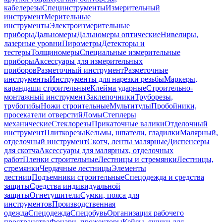
кабелерезы
Специнструменты
Измерительный
инструмент
Мерительные
инструменты
Электроизмерительные
приборы
Дальномеры
Дальномеры оптические
Нивелиры,
лазерные уровни
Пирометры
Детекторы и
тестеры
Толщиномеры
Специальные измерительные
приборы
Аксессуары для измерительных
приборов
Разметочный инструмент
Разметочные
инструменты
Инструменты для нарезки резьбы
Маркеры,
карандаши строительные
Клейма ударные
Строительно-
монтажный инструмент
Заклепочники
Труборезы,
трубогибы
Ножи строительные
Мультитулы
Пробойники,
просекатели отверстий
Ломы
Степлеры
механические
Стеклорезы
Прикаточные валики
Отделочный
инструмент
Плиткорезы
Кельмы, шпатели, гладилки
Малярный,
отделочный инструмент
Скотч, ленты малярные
Диспенсеры
для скотча
Аксессуары для малярных, отделочных
работ
Пленки строительные
Лестницы и стремянки
Лестницы,
стремянки
Чердачные лестницы
Элементы
лестниц
Подъемники строительные
Спецодежда и средства
защиты
Средства индивидуальной
защиты
Огнетушители
Сумки, пояса для
инструментов
Производственная
одежда
Спецодежда
Спецобувь
Организация рабочего
пространства
Фонари, прожекторы
Кейсы, ящики для