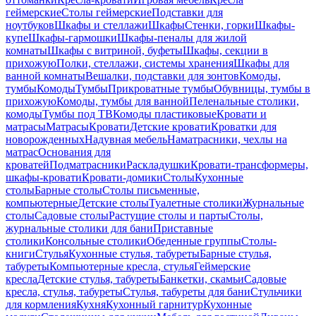
геймерские
Столы геймерские
Подставки для
ноутбуков
Шкафы и стеллажи
Шкафы
Стенки, горки
Шкафы-
купе
Шкафы-гармошки
Шкафы-пеналы для жилой
комнаты
Шкафы с витриной, буфеты
Шкафы, секции в
прихожую
Полки, стеллажи, системы хранения
Шкафы для
ванной комнаты
Вешалки, подставки для зонтов
Комоды,
тумбы
Комоды
Тумбы
Прикроватные тумбы
Обувницы, тумбы в
прихожую
Комоды, тумбы для ванной
Пеленальные столики,
комоды
Тумбы под ТВ
Комоды пластиковые
Кровати и
матрасы
Матрасы
Кровати
Детские кровати
Кроватки для
новорожденных
Надувная мебель
Наматрасники, чехлы на
матрас
Основания для
кроватей
Подматрасники
Раскладушки
Кровати-трансформеры,
шкафы-кровати
Кровати-домики
Столы
Кухонные
столы
Барные столы
Столы письменные,
компьютерные
Детские столы
Туалетные столики
Журнальные
столы
Садовые столы
Растущие столы и парты
Столы,
журнальные столики для бани
Приставные
столики
Консольные столики
Обеденные группы
Столы-
книги
Стулья
Кухонные стулья, табуреты
Барные стулья,
табуреты
Компьютерные кресла, стулья
Геймерские
кресла
Детские стулья, табуреты
Банкетки, скамьи
Садовые
кресла, стулья, табуреты
Стулья, табуреты для бани
Стульчики
для кормления
Кухня
Кухонный гарнитур
Кухонные