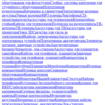
оборудования для фотостудии
Стойки, системы крепления для
студийного оборудования
Портативная
аудиотехника
Наушники и гарнитуры
Портативные колонки,
акустика
Умные колонки
MP3-плееры
Диктофоны
CD-
проигрыватели
Аксессуары для телевизоров
Кронштейны,
стойки
Кабели для телевизоров
Подписки на видеосервисы
ТВ-
антенны
ТВ-тюнеры
Аксессуары для ТВ
Аксессуары для
проектора
Очки 3D
Средства для ухода за
электроникой
Кабели, переходники
Аксессуары для
портативных устройств
Портативные аккумуляторы
Элементы
питания, зарядные устройства
Аккумуляторные
батареи
Держатели, док-станции
Аксессуары для планшетов,
смартфонов
Кабели для телефонов, планшетов
Зарядные
устройства для телефонов, планшетов
Компьютеры и
периферия
Компьютерная
техника
Ноутбуки
Планшеты
Моноблоки
Компьютеры
Игровые
компьютеры
Игровые консоли
Серверное
оборудование
Компьютерная
периферия
Мониторы
Мыши
Клавиатуры
Стилусы
Наборы
периферии
Источники бесперебойного питания
Батареи для
ИБП
Стабилизаторы напряжения
Инверторы
напряжения
Сетевые фильтры, удлинители
Веб-
камеры
Игровые контроллеры
Мультимедиа
акустика
Наушники и гарнитуры
Компьютерные кабели,
переходники
Зарядные, аккумуляторы
Док-станции,