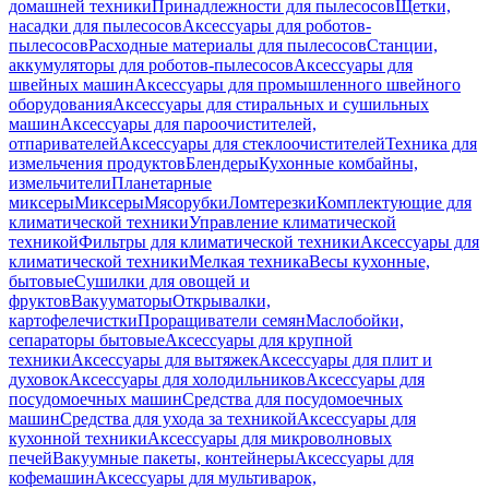
домашней техники
Принадлежности для пылесосов
Щетки,
насадки для пылесосов
Аксессуары для роботов-
пылесосов
Расходные материалы для пылесосов
Станции,
аккумуляторы для роботов-пылесосов
Аксессуары для
швейных машин
Аксессуары для промышленного швейного
оборудования
Аксессуары для стиральных и сушильных
машин
Аксессуары для пароочистителей,
отпаривателей
Аксессуары для стеклоочистителей
Техника для
измельчения продуктов
Блендеры
Кухонные комбайны,
измельчители
Планетарные
миксеры
Миксеры
Мясорубки
Ломтерезки
Комплектующие для
климатической техники
Управление климатической
техникой
Фильтры для климатической техники
Аксессуары для
климатической техники
Мелкая техника
Весы кухонные,
бытовые
Сушилки для овощей и
фруктов
Вакууматоры
Открывалки,
картофелечистки
Проращиватели семян
Маслобойки,
сепараторы бытовые
Аксессуары для крупной
техники
Аксессуары для вытяжек
Аксессуары для плит и
духовок
Аксессуары для холодильников
Аксессуары для
посудомоечных машин
Средства для посудомоечных
машин
Средства для ухода за техникой
Аксессуары для
кухонной техники
Аксессуары для микроволновых
печей
Вакуумные пакеты, контейнеры
Аксессуары для
кофемашин
Аксессуары для мультиварок,