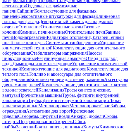
материалы
Шифер
Профнастил
Рулонная кровля
Кровельная
вентиляция
Отделка фасада
Фасадные
панели
Сайдинг
Комплектующие для фасадных
панелей
Декоративные штукатурки для фасада
Клинкерная
плитка для фасада
Декоративный камень для наружной
отделки
Отопление
Отопительные котлы
Газовые
колонки
Камины, печи-камины
Отопительные печи
Банные
печи
Водонагреватели
Радиаторы отопления, батареи
Теплый
пол
Теплые плинтусы
Системы антиобледенения
Управление
климатической техникой
Комплектующие для отопительного
оборудования
Стабилизаторы напряжения
Насосы
циркуляционные
Регулирующая арматура
Отвод и подвод
воды
Дымоходы и комплектующие
Управление климатической
техникой
Комплектующие для радиаторов
Комплектующие для
теплого пола
Топливо и аксессуары для отопительного
оборудования
Комплектующие для печей, каминов
Аксессуары
для каминов, печей
Комплектующие для отопительных котлов,
водонагревателей
Канализация
Тросы сантехнические,
вантузы
Прочистные машины
Трубы, фитинги внутренней
канализации
Трубы, фитинги наружной канализации
Люки
канализационные
Металлопрокат
Металлопрокат
Сваи
Заборы,
ограждения
Автоматика для ворот
Крепежные
изделия
Саморезы, шурупы
Гвозди
Анкеры, дюбели
Скобы,
штифты
Перфорированный крепеж
Гайки,
шайбы
Заклепки
Болты, винты, шпильки
Хомуты
Химические