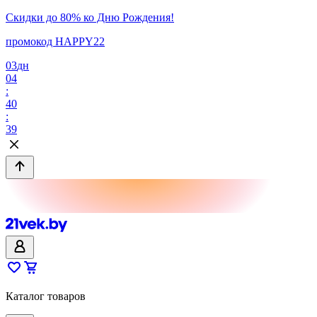
Скидки до 80% ко Дню Рождения!
промокод HAPPY22
03
дн
04
:
40
:
39
Каталог товаров