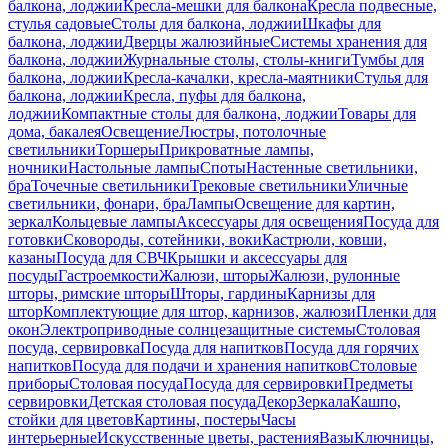
балкона, лоджии
Кресла-мешки для балкона
Кресла подвесные,
стулья садовые
Столы для балкона, лоджии
Шкафы для
балкона, лоджии
Дверцы жалюзийные
Системы хранения для
балкона, лоджии
Журнальные столы, столы-книги
Тумбы для
балкона, лоджии
Кресла-качалки, кресла-маятники
Стулья для
балкона, лоджии
Кресла, пуфы для балкона,
лоджии
Компактные столы для балкона, лоджии
Товары для
дома, бакалея
Освещение
Люстры, потолочные
светильники
Торшеры
Прикроватные лампы,
ночники
Настольные лампы
Споты
Настенные светильники,
бра
Точечные светильники
Трековые светильники
Уличные
светильники, фонари, бра
Лампы
Освещение для картин,
зеркал
Кольцевые лампы
Аксессуары для освещения
Посуда для
готовки
Сковороды, сотейники, воки
Кастрюли, ковши,
казаны
Посуда для СВЧ
Крышки и аксессуары для
посуды
Гастроемкости
Жалюзи, шторы
Жалюзи, рулонные
шторы, римские шторы
Шторы, гардины
Карнизы для
штор
Комплектующие для штор, карнизов, жалюзи
Пленки для
окон
Электроприводные солнцезащитные системы
Столовая
посуда, сервировка
Посуда для напитков
Посуда для горячих
напитков
Посуда для подачи и хранения напитков
Столовые
приборы
Столовая посуда
Посуда для сервировки
Предметы
сервировки
Детская столовая посуда
Декор
Зеркала
Кашпо,
стойки для цветов
Картины, постеры
Часы
интерьерные
Искусственные цветы, растения
Вазы
Ключницы,