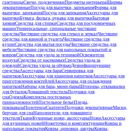
газетницы
Свечи, подсвечники
Предметы интерьера
Ширмы
декоративные
Посуда для выпечки, запекания
Формы для
выпечки, запекания
Посуда для запекания
Аксессуары для
выпечки
Бумага, фольга, рукава для выпечки
Бытовая
химия
Средства для стирки
Средства для посудомоечных
машин
Универсальные, специальные чистящие
средства
Чистящие средства для стекол и зеркал
Чистящие
средства для ванной и туалета
Чистящие средства для
кухни
Средства для мытья посуды
Чистящие средства для
мебели
Чистящие средства для напольных покрытий и
ковров
Средства для ухода за техникой
Освежители
воздуха
Средства от насекомых
Средства ухода за
одеждой
Средства ухода за обувью
Дезинфицирующие
средства
Аксессуары для бара
Сервировка для
напитков
Аксессуары для хранения напитков
Аксессуары для
приготовления коктейлей
Аксессуары для охлаждения
напитков
Наборы для бара, мини-бары
Штопоры, открывалки
для бутылок
Домашний текстиль
Подушки для
сна
Одеяла
Комплекты постельных
принадлежностей
Постельное белье
Пледы,
покрывала
Полотенца
Скатерти
Подушки декоративные
Маски,
беруши для сна
Наполнители для домашнего
текстиля
Ткани
Кухонные ножи, аксессуары
Ножи
Аксессуары
для кухонных ножей
Ножеточки и комплектующие
Ковры и
напольные покрытия
Ковры, циновки, шкуры
Ковры,