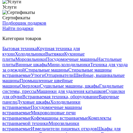
Услуги
Сертификаты
Подборщик подарков
Найти подарки
Категории товаров
Бытовая техника
Крупная техника для
кухни
Холодильники
Вытяжки
Кухонные
плиты
Морозильники
Посудомоечные машины
Настольные
плиты
Винные шкафы
Мини-холодильники
Техника для ухода
за одеждой
Стиральные машины
Стиральные машины
встраиваемые
Утюги
Отпариватели
Швейные, вышивальные
машины
Промышленные швейные
машины
Оверлоки
Сушильные машины, шкафы
Гладильные
системы, прессы
Машинки для удаления катышков
Сушилки
для обуви
Встраиваемая техника, оборудование
Варочные
панели
Духовые шкафы
Холодильники
встраиваемые
Посудомоечные машины
встраиваемые
Микроволновые печи
встраиваемые
Кофемашины встраиваемые
Комплекты
встраиваемой техники
Морозильники
встраиваемые
Измельчители пищевых отходов
Шкафы для