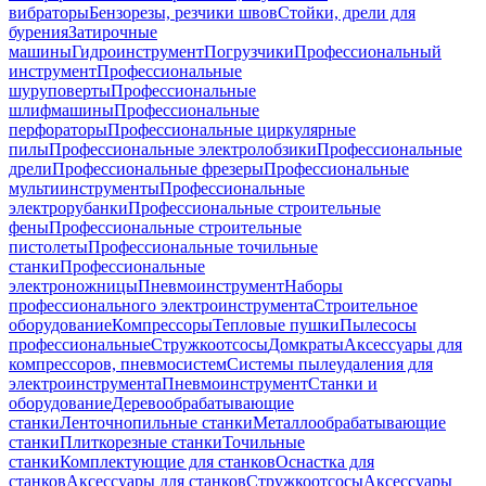
вибраторы
Бензорезы, резчики швов
Стойки, дрели для
бурения
Затирочные
машины
Гидроинструмент
Погрузчики
Профессиональный
инструмент
Профессиональные
шуруповерты
Профессиональные
шлифмашины
Профессиональные
перфораторы
Профессиональные циркулярные
пилы
Профессиональные электролобзики
Профессиональные
дрели
Профессиональные фрезеры
Профессиональные
мультиинструменты
Профессиональные
электрорубанки
Профессиональные строительные
фены
Профессиональные строительные
пистолеты
Профессиональные точильные
станки
Профессиональные
электроножницы
Пневмоинструмент
Наборы
профессионального электроинструмента
Строительное
оборудование
Компрессоры
Тепловые пушки
Пылесосы
профессиональные
Стружкоотсосы
Домкраты
Аксессуары для
компрессоров, пневмосистем
Системы пылеудаления для
электроинструмента
Пневмоинструмент
Станки и
оборудование
Деревообрабатывающие
станки
Ленточнопильные станки
Металлообрабатывающие
станки
Плиткорезные станки
Точильные
станки
Комплектующие для станков
Оснастка для
станков
Аксессуары для станков
Стружкоотсосы
Аксессуары