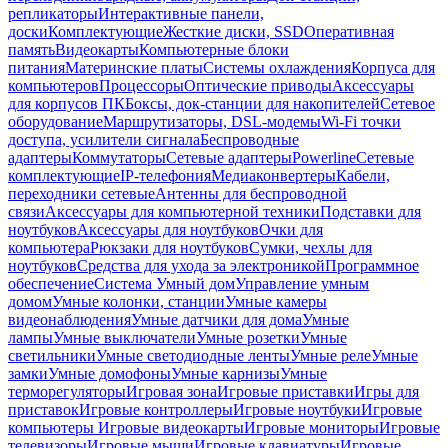
репликаторы
Интерактивные панели,
доски
Комплектующие
Жесткие диски, SSD
Оперативная
память
Видеокарты
Компьютерные блоки
питания
Материнские платы
Системы охлаждения
Корпуса для
компьютеров
Процессоры
Оптические приводы
Аксессуары
для корпусов ПК
Боксы, док-станции для накопителей
Сетевое
оборудование
Маршрутизаторы, DSL-модемы
Wi-Fi точки
доступа, усилители сигнала
Беспроводные
адаптеры
Коммутаторы
Сетевые адаптеры
Powerline
Сетевые
комплектующие
IP-телефония
Медиаконвертеры
Кабели,
переходники сетевые
Антенны для беспроводной
связи
Аксессуары для компьютерной техники
Подставки для
ноутбуков
Аксессуары для ноутбуков
Очки для
компьютера
Рюкзаки для ноутбуков
Сумки, чехлы для
ноутбуков
Средства для ухода за электроникой
Программное
обеспечение
Система Умный дом
Управление умным
домом
Умные колонки, станции
Умные камеры
видеонаблюдения
Умные датчики для дома
Умные
лампы
Умные выключатели
Умные розетки
Умные
светильники
Умные светодиодные ленты
Умные реле
Умные
замки
Умные домофоны
Умные карнизы
Умные
терморегуляторы
Игровая зона
Игровые приставки
Игры для
приставок
Игровые контроллеры
Игровые ноутбуки
Игровые
компьютеры
Игровые видеокарты
Игровые мониторы
Игровые
телевизоры
Игровые мыши
Игровые клавиатуры
Игровые