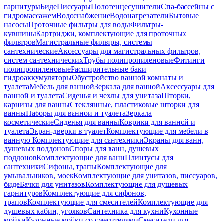
гарнитуры
Биде
Писсуары
Полотенцесушители
Спа-бассейны с
гидромассажем
Водоснабжение
Водонагреватели
Бытовые
насосы
Проточные фильтры для воды
Фильтры-
кувшины
Картриджи, комплектующие для проточных
фильтров
Магистральные фильтры, системы
сантехнические
Аксессуары для магистральных фильтров,
систем сантехнических
Трубы полипропиленовые
Фитинги
полипропиленовые
Расширительные баки,
гидроаккумуляторы
Обустройство ванной комнаты и
туалета
Мебель для ванной
Зеркала для ванной
Аксессуары для
ванной и туалета
Сиденья и чехлы для унитаза
Шторки,
карнизы для ванны
Стеклянные, пластиковые шторки для
ванны
Наборы для ванной и туалета
Зеркала
косметические
Сиденья для ванны
Коврики для ванной и
туалета
Экран-дверки в туалет
Комплектующие для мебели в
ванную
Комплектующие для сантехники
Экраны для ванн,
душевых поддонов
Опоры для ванн, душевых
поддонов
Комплектующие для ванн
Плинтусы для
сантехники
Сифоны, трапы
Комплектующие для
умывальников, моек
Комплектующие для унитазов, писсуаров,
биде
Бачки для унитазов
Комплектующие для душевых
гарнитуров
Комплектующие для сифонов,
трапов
Комплектующие для смесителей
Комплектующие для
душевых кабин, уголков
Сантехника для кухни
Кухонные
мойки
Кухонные мойки со смесителями
Смесители для