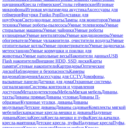
наушники
Кресла геймерские
Столы геймерские
Игровые
микрофоны
Игровая мультимедиа акустика
Аксессуары для
геймеров
Фигурки Funko Pop
Подставки для
ноутбуков
Светодиодные ленты
Лампы для мониторов
Умная
техника
Умные роботы-пылесосы
Умные телевизоры
Умные
стиральные машины
Умные чайники
Умные роботы
кулинарные
Умные вентиляторы
Умные кондиционеры
Умные
обогреватели
Умные увлажнители, очистители воздуха
Умные
отопительные котлы
Умные проветриватели
Умные радиочасы,
метеостанции
Умные кормушки и поилки для
животных
Умные напольные весы
Накопители данных
USB
Flash накопители
Внешние HDD, SSD диски
Карты
памяти
Сетевые накопители
Картридеры
Оптические
диски
Наблюдение и безопасность
Камеры
видеонаблюдения
Аксессуары для CCTV
Домофоны,
вызывные панели
Датчики для дома
Охранные системы,
сигнализации
Системы контроля и управления
доступом
Металлодетекторы
Мебель
Мягкая мебель
Диваны,
тахты
Диваны прямые
Диваны угловые
Диваны П-
образные
Кухонные уголки, диваны
Диваны
модульные
Детские диваны
Диваны садовые
Комплекты мягкой
мебели
Бескаркасные кресла-мешки и диваны
Надувные
диваны
Кресла
Кресла
Кресла-мешки и пуфы
Кресла-качалки,
кресла-маятники
Детские кресла, пуфы
Надувные кресла
Пуфы,
оттоманки
Кресла-кровати
Игровая мебель
Кресла