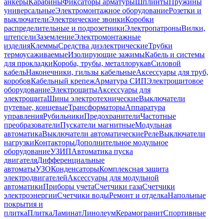
анкеры
Карабины
Фиксаторы арматуры
Шплинты
Пружины
универсальные
Электромонтажное оборудование
Розетки и
выключатели
Электрические звонки
Коробки
распределительные и подрозетники
Электропатроны
Вилки,
штепсели
Заземление
Электромонтажные
изделия
Клеммы
Средства диэлектрические
Трубки
термоусаживаемые
Изолирующие зажимы
Кабель и системы
для прокладки
Короба, трубы, металлорукав
Силовой
кабель
Наконечники, гильзы кабельные
Аксессуары для труб,
коробов
Кабельный крепеж
Арматура СИП
Электрощитовое
оборудование
Электрощиты
Аксессуары для
электрощита
Шины электротехнические
Выключатели
путевые, концевые
Трансформаторы
Аппаратура
управления
Рубильники
Предохранители
Частотные
преобразователи
Пускатели магнитные
Модульная
автоматика
Выключатели автоматические
Реле
Выключатели
нагрузки
Контакторы
Дополнительное модульное
оборудование
УЗИП
Автоматика пуска
двигателя
Дифференциальные
автоматы
УЗО
Конденсаторы
Комплексная защита
электродвигателей
Аксессуары для модульной
автоматики
Приборы учета
Счетчики газа
Счетчики
электроэнергии
Счетчики воды
Ремонт и отделка
Напольные
покрытия и
плитка
Плитка
Ламинат
Линолеум
Керамогранит
Спортивные