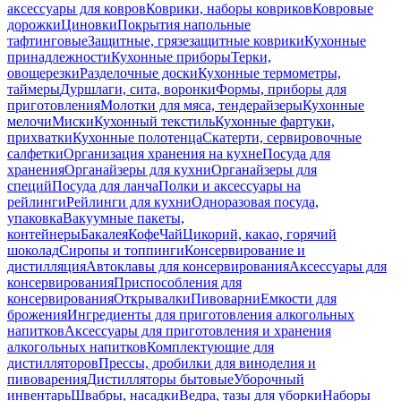
аксессуары для ковров
Коврики, наборы ковриков
Ковровые
дорожки
Циновки
Покрытия напольные
тафтинговые
Защитные, грязезащитные коврики
Кухонные
принадлежности
Кухонные приборы
Терки,
овощерезки
Разделочные доски
Кухонные термометры,
таймеры
Дуршлаги, сита, воронки
Формы, приборы для
приготовления
Молотки для мяса, тендерайзеры
Кухонные
мелочи
Миски
Кухонный текстиль
Кухонные фартуки,
прихватки
Кухонные полотенца
Скатерти, сервировочные
салфетки
Организация хранения на кухне
Посуда для
хранения
Органайзеры для кухни
Органайзеры для
специй
Посуда для ланча
Полки и аксессуары на
рейлинги
Рейлинги для кухни
Одноразовая посуда,
упаковка
Вакуумные пакеты,
контейнеры
Бакалея
Кофе
Чай
Цикорий, какао, горячий
шоколад
Сиропы и топпинги
Консервирование и
дистилляция
Автоклавы для консервирования
Аксессуары для
консервирования
Приспособления для
консервирования
Открывалки
Пивоварни
Емкости для
брожения
Ингредиенты для приготовления алкогольных
напитков
Аксессуары для приготовления и хранения
алкогольных напитков
Комплектующие для
дистилляторов
Прессы, дробилки для виноделия и
пивоварения
Дистилляторы бытовые
Уборочный
инвентарь
Швабры, насадки
Ведра, тазы для уборки
Наборы