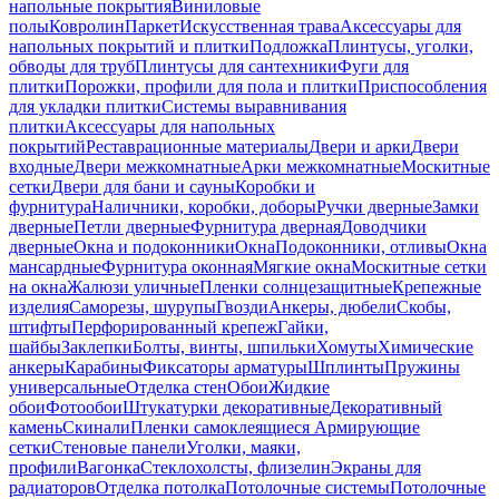
напольные покрытия
Виниловые
полы
Ковролин
Паркет
Искусственная трава
Аксессуары для
напольных покрытий и плитки
Подложка
Плинтусы, уголки,
обводы для труб
Плинтусы для сантехники
Фуги для
плитки
Порожки, профили для пола и плитки
Приспособления
для укладки плитки
Системы выравнивания
плитки
Аксессуары для напольных
покрытий
Реставрационные материалы
Двери и арки
Двери
входные
Двери межкомнатные
Арки межкомнатные
Москитные
сетки
Двери для бани и сауны
Коробки и
фурнитура
Наличники, коробки, доборы
Ручки дверные
Замки
дверные
Петли дверные
Фурнитура дверная
Доводчики
дверные
Окна и подоконники
Окна
Подоконники, отливы
Окна
мансардные
Фурнитура оконная
Мягкие окна
Москитные сетки
на окна
Жалюзи уличные
Пленки солнцезащитные
Крепежные
изделия
Саморезы, шурупы
Гвозди
Анкеры, дюбели
Скобы,
штифты
Перфорированный крепеж
Гайки,
шайбы
Заклепки
Болты, винты, шпильки
Хомуты
Химические
анкеры
Карабины
Фиксаторы арматуры
Шплинты
Пружины
универсальные
Отделка стен
Обои
Жидкие
обои
Фотообои
Штукатурки декоративные
Декоративный
камень
Скинали
Пленки самоклеящиеся
Армирующие
сетки
Стеновые панели
Уголки, маяки,
профили
Вагонка
Стеклохолсты, флизелин
Экраны для
радиаторов
Отделка потолка
Потолочные системы
Потолочные