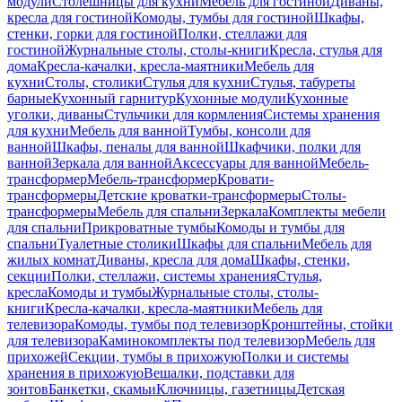
модули
Столешницы для кухни
Мебель для гостиной
Диваны,
кресла для гостиной
Комоды, тумбы для гостиной
Шкафы,
стенки, горки для гостиной
Полки, стеллажи для
гостиной
Журнальные столы, столы-книги
Кресла, стулья для
дома
Кресла-качалки, кресла-маятники
Мебель для
кухни
Столы, столики
Стулья для кухни
Стулья, табуреты
барные
Кухонный гарнитур
Кухонные модули
Кухонные
уголки, диваны
Стульчики для кормления
Системы хранения
для кухни
Мебель для ванной
Тумбы, консоли для
ванной
Шкафы, пеналы для ванной
Шкафчики, полки для
ванной
Зеркала для ванной
Аксессуары для ванной
Мебель-
трансформер
Мебель-трансформер
Кровати-
трансформеры
Детские кроватки-трансформеры
Столы-
трансформеры
Мебель для спальни
Зеркала
Комплекты мебели
для спальни
Прикроватные тумбы
Комоды и тумбы для
спальни
Туалетные столики
Шкафы для спальни
Мебель для
жилых комнат
Диваны, кресла для дома
Шкафы, стенки,
секции
Полки, стеллажи, системы хранения
Стулья,
кресла
Комоды и тумбы
Журнальные столы, столы-
книги
Кресла-качалки, кресла-маятники
Мебель для
телевизора
Комоды, тумбы под телевизор
Кронштейны, стойки
для телевизора
Каминокомплекты под телевизор
Мебель для
прихожей
Секции, тумбы в прихожую
Полки и системы
хранения в прихожую
Вешалки, подставки для
зонтов
Банкетки, скамьи
Ключницы, газетницы
Детская