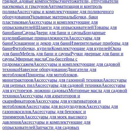
грядки
Садовые компостеры
Уничтожители, отпугиватели
насекомых и грызунов
Автоматизация и контроль
полива
Аксессуары и комплектующие для поливочного
оборудования
Укрывные материалы
Бочки, баки
пластиковые
Аксессуары и комплектующие для
опрыскивателей
Шланги для опрыскивателей
Товары для
бани
Бани
Сауны
Двери для бани и сауны
Бондарные
изделия
Банные принадлежности
Аксессуары для
бани
Оснащение и декор для бани
Измерительные приборы для
бани
Фитобочки, купели
Комплектующие для купелей
Окна
для бани
Мебель для бани и сауны
Ручки дверные для бани и
сауны
Эфирные масла
Спа-бассейны с
гидромассажем
Аксессуары и комплектующие для садовой
техники
Навесное оборудование
Двигатели для
мотоблоков
Прицепы для мотоблоков,
минитракторов
Аксессуары для газонной техники
Аксессуары
для цепных пил
Аксессуары для садовой техники
Аксессуары
для кусторезов, ножниц садовых
Моторные масла для садовой
техники
Аксессуары для аэратоторов и
скарификаторов
Аксессуары для культиваторов и
мотоблоков
Аксессуары для воздуходувок
Аксессуары для
газонокосилок
Аксессуары для бензокос и
триммеров
Аксессуары для моек высокого
давления
Аксессуары и комплектующие для
опрыскивателей
Запчасти для садовых