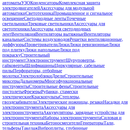
автоматы
УЗО
Конденсаторы
Комплексная защита
электродвигателей
Аксессуары для модульной
автоматики
Светотехника
Промышленное и сигнальное
освещение
Светодиодные ленты
Точечные
светильники
Трековые светильники
Аксессуары для
светотехники
Аксессуары для светодиодных
лент
Вентиляция
Вентиляторы вытяжные
Вентиляторы
канальные
Системы воздуховодов
Решетки вентиляционные,
диффузоры
Проветриватели
Люки
Люки ревизионные
Люки
под плитку
Люки напольные
Люки под
покраску
Строительный
инструмент
Электроинструмент
Шуруповерты,
гайковерты
Шлифмашины
Циркулярные, сабельные
пилы
Перфораторы, отбойные
молотки
Электролобзики
Дрели
Строительные
миксеры
Дальномеры
Многофункциональные
инструменты
Строительные фены
Строительные
пистолеты
Фрезеры
Рубанки, стамески
электрические
Краскопульты
Степлеры,
гвоздезабиватели
Электрические ножницы, резаки
Насадки для
электроинструмента
Аксессуары для
электроинструмента
Аккумуляторы, зарядные устройства для
электроинструмента
Наборы электроинструмента
Силовая и
строительная техника
Бетоносмесители
Генераторы
Тали,
тельферы
Такелаж
Виброплиты, глубинные