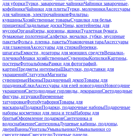
для уборки
Турки, заварочные чайники
Чайники заварочные,
кофейники
Чайники для плиты
Турки, молочники
Аксессуары
для чайников, электрочайников
Фильтры-
кувшины
Хозяйственные товары
Сушилки для белья,
прищепки
Гладильные доски
Урны, контейнеры для
мусора
Органайзеры, корзины, ящики
Туалетная бумага,
бумажные полотенца
Салфетки, мочалки, губки, мусорные
пакеты
Фольга, пленка, пакеты
Упаковочная тара
Аксессуары
для глажения
Аксессуары для стирки
Веревки,
шпагаты
Емкости, дозаторы для моющих средств
Вешалки-
плечики
Мешки хозяйственные
Сувениры
Копилки
Картины,
постеры
Фотоальбомы
Рамки для фотографий,
картин
Предметы интерьера
Шкатулки, подставки для
украшений
Статуэтки
Магниты
сувенирные
Иконы
Праздничный декор
Товары для
праздника
Елки
Аксессуары для елей новогодних
Новогодние
украшения
Светодиодные гирлянды, декорации
Светодиодные
фигуры, игрушки
Временные
татуировки
Фотобутафория
Товары для
маскарада
Подарки
Подарки, подарочные наборы
Подарочные
наборы косметики для лица и тела
Наборы для
бритья
Оформление подарков
Сантехника и
водоснабжение
Сантехника
Душевые кабины, поддоны,
двери
Ванны
Унитазы
Умывальники
Умывальники со
смесителями
Смесители
Душевые панели,