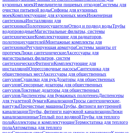
кухонных моек
Измельчители пищевых отходов
Системы для
очистки питьевой воды
Сифоны для кухонных
моек
Комплектующие для кухонных моек
Инженерная
сантехника
Инсталляции для
сантехники
Полотенцесушители
Отвод и подвод воды
Трубы
водопроводные
Магистральные фильтры, системы
сантехнические
Комплектующие для радиаторов,
полотенцесушителей
Монтажные комплекты для
сантехники
Регулирующая арматура
Системы защиты от
протечек
Люки сантехнические
Аксессуары для
магистральных фильтров, систем
сантехнических
Фитинги
Комплектующие для
инсталляций
Опрессовочные насосы
Сантехника для
общественных мест
Аксессуары для общественных
санузлов
Сушилки для рук
Дозаторы для общественных
санузлов
Сенсорные дозаторы для общественных
санузлов
Локтевые дозаторы для общественных
санузлов
Диспенсеры для бумажных полотенец
Диспенсеры
для туалетной бумаги
Канализация
Тросы сантехнические,
вантузы
Прочистные машины
Трубы, фитинги внутренней
канализации
Трубы, фитинги наружной канализации
Люки
канализационные
Теплый пол водяной
Трубы для теплого
пола
Коллекторы и комплектующие
Термостатика для теплого
пола
Автоматика для теплого
пола
Строительство
Строительные смеси и грунтовки
Клеевые