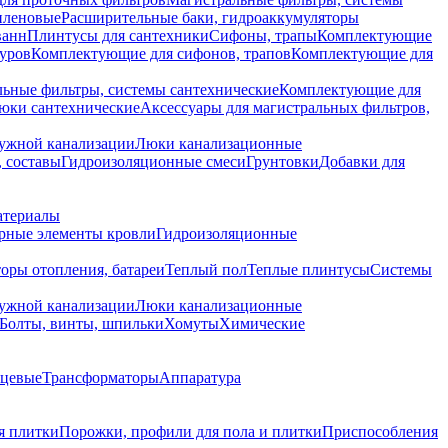
иленовые
Расширительные баки, гидроаккумуляторы
ванн
Плинтусы для сантехники
Сифоны, трапы
Комплектующие
уров
Комплектующие для сифонов, трапов
Комплектующие для
ьные фильтры, системы сантехнические
Комплектующие для
юки сантехнические
Аксессуары для магистральных фильтров,
ружной канализации
Люки канализационные
 составы
Гидроизоляционные смеси
Грунтовки
Добавки для
атериалы
рные элементы кровли
Гидроизоляционные
оры отопления, батареи
Теплый пол
Теплые плинтусы
Системы
ружной канализации
Люки канализационные
Болты, винты, шпильки
Хомуты
Химические
нцевые
Трансформаторы
Аппаратура
я плитки
Порожки, профили для пола и плитки
Приспособления