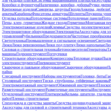
для укладки плитки
Системы выравнивания плитки
Аксессуары
Коробки и фурнитура
Наличники, коробки, доборы
Ручки дверн
Крепежные изделия
Саморезы, шурупы
Гвозди
Анкеры, дюбели
анкеры
Карабины
Фиксаторы арматуры
Шплинты
Пружины унив
Отделка потолка
Потолочные системы
Потолочные панели
Пото
Пены, клеи, герметики
Жидкие гвозди
Герметики
Монтажная пе
Электромонтажные изделия
Клеммы
Средства диэлектрические
Электрощитовое оборудование
Электрощиты
Аксессуары для э
управления
Рубильники
Предохранители
Частотные преобразов
Светотехника
Промышленное и сигнальное освещение
Светоди
Люки
Люки ревизионные
Люки под плитку
Люки напольные
Люк
Силовая и строительная техника
Бетоносмесители
Генераторы
Та
машины
Гидроинструмент
Погрузчики
Строительное оборудование
Компрессоры
Тепловые пушки
Пыле
электроинструмента
Пневмоинструмент
Сварочное и паяльное оборудование
Сварочное оборудование
П
пайки
Слесарный инструмент
Наборы инструментов
Головки, биты
Га
Столярный инструмент
Тиски, струбцины, гейферные зажимы
Р
Электромонтажный инструмент
Обжимной инструмент
Плоског
Разметочный инструмент
Разметочные инструменты
Инструмент
Отделочный инструмент
Плиткорезы
Кельмы, шпатели, гладилк
работ
Пленки строительные
Спецодежда и средства защиты
Средства индивидуальной защ
Аксессуары для силовой и строительной техники
Аксессуары дл