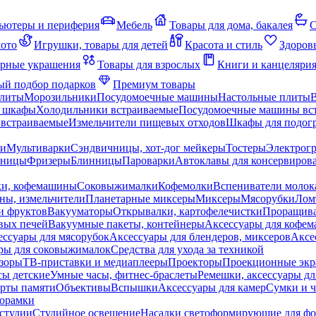
ьютеры и периферия
Мебель
Товары для дома, бакалея
С
мото
Игрушки, товары для детей
Красота и стиль
Здоров
рные украшения
Товары для взрослых
Книги и канцеляри
й подбор подарков
Премиум товары
плиты
Морозильники
Посудомоечные машины
Настольные плиты
 шкафы
Холодильники встраиваемые
Посудомоечные машины вс
встраиваемые
Измельчители пищевых отходов
Шкафы для подогр
чи
Мультиварки
Сэндвичницы, хот-дог мейкеры
Тостеры
Электрог
еницы
Фризеры
Блинницы
Пароварки
Автоклавы для консервиров
ки, кофемашины
Соковыжималки
Кофемолки
Вспениватели молок
ны, измельчители
Планетарные миксеры
Миксеры
Мясорубки
Лом
и фруктов
Вакууматоры
Открывалки, картофелечистки
Проращива
вых печей
Вакуумные пакеты, контейнеры
Аксессуары для кофе
ессуары для мясорубок
Аксессуары для блендеров, миксеров
Аксе
ры для соковыжималок
Средства для ухода за техникой
зоры
ТВ-приставки и медиаплееры
Проекторы
Проекционные эк
сы детские
Умные часы, фитнес-браслеты
Ремешки, аксессуары дл
рты памяти
Объективы
Вспышки
Аксессуары для камер
Сумки и ч
орамки
студии
Студийное освещение
Насадки светоформирующие для фо