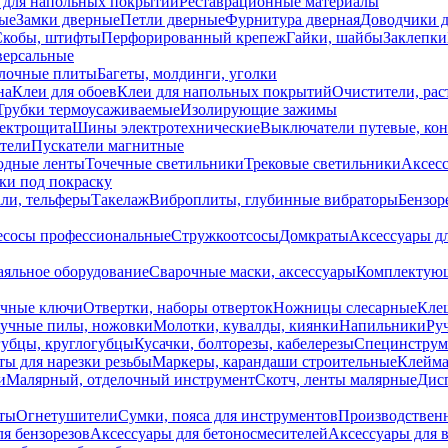
 для напольных покрытий
Реставрационные материалы
ые
Замки дверные
Петли дверные
Фурнитура дверная
Доводчики 
Скобы, штифты
Перфорированный крепеж
Гайки, шайбы
Заклепки
ерсальные
лочные плиты
Багеты, молдинги, уголки
на
Клеи для обоев
Клеи для напольных покрытий
Очистители, рас
Трубки термоусаживаемые
Изолирующие зажимы
лектрощита
Шины электротехнические
Выключатели путевые, ко
атели
Пускатели магнитные
одные ленты
Точечные светильники
Трековые светильники
Аксесс
и под покраску
ли, тельферы
Такелаж
Виброплиты, глубинные вибраторы
Бензор
сосы профессиональные
Стружкоотсосы
Домкраты
Аксессуары д
аяльное оборудование
Сварочные маски, аксессуары
Комплектующ
ечные ключи
Отвертки, наборы отверток
Ножницы слесарные
Кле
учные пилы, ножовки
Молотки, кувалды, киянки
Напильники
Ру
убцы, круглогубцы
Кусачки, болторезы, кабелерезы
Специнструм
ы для нарезки резьбы
Маркеры, карандаши строительные
Клейма
и
Малярный, отделочный инструмент
Скотч, ленты малярные
Дисп
иты
Огнетушители
Сумки, пояса для инструментов
Производствен
я бензорезов
Аксессуары для бетоносмесителей
Аксессуары для 