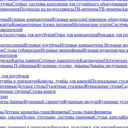
студии
Стойки, системы крепления для студийного оборудования
елевизоров
Подписки на видеосервисы
ТВ-антенны
ТВ-тюнеры
Ак
теры
Игровые компьютеры
Игровые консоли
Серверное оборудов
карты
Компьютерные блоки питания
Материнские платы
Системы
накопителей
ов
Аксессуары для ноутбуков
Очки для компьютера
Рюкзаки для но
контроллеры
Игровые ноутбуки
Игровые компьютеры
Игровые ви
ие
Столы геймерские
Игровые микрофоны
Игровая мультимедиа 
ониторов
диски
Карты памяти
Сетевые накопители
Картридеры
Оптические
иваны П-образные
Кухонные уголки, диваны
Диваны модульные
 для ноутбуков
тумбы в прихожую
Комоды, тумбы для ванной
Пеленальные стол
ьютерные
Детские столы
Туалетные столики
Журнальные столы
Са
денные группы
Столы-книги
ухни
уреты барные
Кухонный гарнитур
Кухонные модули
Кухонные угол
ры
Детские кроватки-трансформеры
Столы-трансформеры
ки, секции
Полки, стеллажи, системы хранения
Стулья, кресла
Ко
емы хранения в прихожую
Вешалки, подставки для зонтов
Банкет