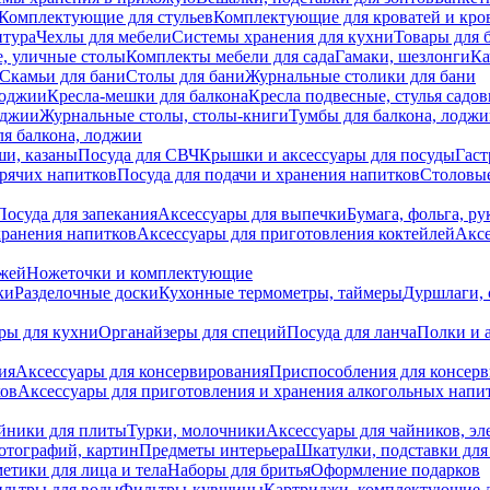
Комплектующие для стульев
Комплектующие для кроватей и кро
итура
Чехлы для мебели
Системы хранения для кухни
Товары для 
, уличные столы
Комплекты мебели для сада
Гамаки, шезлонги
Ка
Скамьи для бани
Столы для бани
Журнальные столики для бани
лоджии
Кресла-мешки для балкона
Кресла подвесные, стулья садо
оджии
Журнальные столы, столы-книги
Тумбы для балкона, лодж
я балкона, лоджии
ши, казаны
Посуда для СВЧ
Крышки и аксессуары для посуды
Гаст
орячих напитков
Посуда для подачи и хранения напитков
Столовы
Посуда для запекания
Аксессуары для выпечки
Бумага, фольга, р
хранения напитков
Аксессуары для приготовления коктейлей
Аксе
ожей
Ножеточки и комплектующие
ки
Разделочные доски
Кухонные термометры, таймеры
Дуршлаги, 
ры для кухни
Органайзеры для специй
Посуда для ланча
Полки и 
ия
Аксессуары для консервирования
Приспособления для консер
ков
Аксессуары для приготовления и хранения алкогольных напи
йники для плиты
Турки, молочники
Аксессуары для чайников, э
отографий, картин
Предметы интерьера
Шкатулки, подставки дл
етики для лица и тела
Наборы для бритья
Оформление подарков
льтры для воды
Фильтры-кувшины
Картриджи, комплектующие д