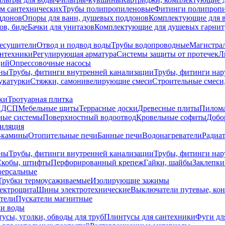
ем сантехнических
Трубы полипропиленовые
Фитинги полипроп
ддонов
Опоры для ванн, душевых поддонов
Комплектующие для 
ов, биде
Бачки для унитазов
Комплектующие для душевых гарнит
есушители
Отвод и подвод воды
Трубы водопроводные
Магистрал
антехники
Регулирующая арматура
Системы защиты от протечек
Л
ций
Опрессовочные насосы
ны
Трубы, фитинги внутренней канализации
Трубы, фитинги на
катурки
Стяжки, самонивелирующие смеси
Строительные смеси,
ки
Тротуарная плитка
ЛДСП
Мебельные щиты
Террасные доски
Древесные плиты
Пилом
ные системы
Поверхностный водоотвод
Кровельные софиты
Добо
тиляция
-камины
Отопительные печи
Банные печи
Водонагреватели
Радиат
ны
Трубы, фитинги внутренней канализации
Трубы, фитинги на
Скобы, штифты
Перфорированный крепеж
Гайки, шайбы
Заклепки
ерсальные
Трубки термоусаживаемые
Изолирующие зажимы
лектрощита
Шины электротехнические
Выключатели путевые, ко
атели
Пускатели магнитные
ки воды
усы, уголки, обводы для труб
Плинтусы для сантехники
Фуги дл