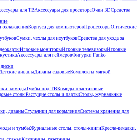
сессуары для ТВ
Аксессуары для проектора
Очки 3D
Средства
ание
 охлаждения
Корпуса для компьютеров
Процессоры
Оптические
утбуков
Сумки, чехлы для ноутбуков
Средства для ухода за
деокарты
Игровые мониторы
Игровые телевизоры
Игровые
акустика
Аксессуары для геймеров
Фигурки Funko
 диски
Детские диваны
Диваны садовые
Комплекты мягкой
ики, комоды
Тумбы под ТВ
Комоды пластиковые
довые столы
Растущие столы и парты
Столы, журнальные
ки, диваны
Стульчики для кормления
Системы хранения для
моды и тумбы
Журнальные столы, столы-книги
Кресла-качалки,
ки, скамьи
Ключницы, газетницы