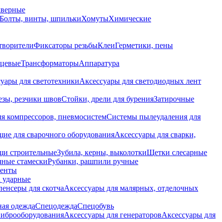
дверные
Болты, винты, шпильки
Хомуты
Химические
творители
Фиксаторы резьбы
Клеи
Герметики, пены
нцевые
Трансформаторы
Аппаратура
уары для светотехники
Аксессуары для светодиодных лент
езы, резчики швов
Стойки, дрели для бурения
Затирочные
ля компрессоров, пневмосистем
Системы пылеудаления для
ие для сварочного оборудования
Аксессуары для сварки,
щи строительные
Зубила, керны, выколотки
Щетки слесарные
чные стамески
Рубанки, рашпили ручные
енты
 ударные
енсеры для скотча
Аксессуары для малярных, отделочных
ная одежда
Спецодежда
Спецобувь
виброоборудования
Аксессуары для генераторов
Аксессуары для