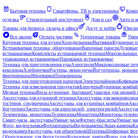
Бытовая техника
Смартфоны, ТВ и электроника
Комп
отделка
Строительный инструмент
Дом и сад
Авто и 
Товары для бизнеса, склада и офиса
Досуг и хобби
Ювели
Все акции
Оплата частями
Уцененные товары
Умны
Крупная техника для кухни
Холодильники
Вытяжки
Кухонные 
Встраиваемая техника, оборудование
Варочные панели
Духовые
встраиваемые
Комплекты встраиваемой техники
Морозильники 
упаковщики встраиваемые
Пароварки встраиваемые
Техника для приготовления еды
Аэрогрили
Микроволновые пе
кексницы
Хлебопечки
Ростеры, мини-печи
Йогуртницы, морож
фритюрницы
Яйцеварки
Попкорницы
Техника для приготовления напитков
Электрочайники
Кофевар
Техника для измельчения продуктов
Блендеры
Кухонные комбай
Мелкая техника
Весы кухонные, бытовые
Сушилки для овощей 
Аксессуары для кухонной техники
Аксессуары для микроволно
тостеров, сэндвичниц
Аксессуары для кухонных комбайнов
Акс
йогуртниц
Аксессуары для аэрогрилей, электрогрилей
Аксессуа
Телевизоры, мониторы
Телевизоры
Мониторы
Мониторы-телеви
Смарт-часы, аксессуары
Умные часы
Фитнес-браслеты
Умные ча
Фото, видеосъемка
Фотоаппараты
Видеокамеры
Экшн-камеры
Ка
видеокамер
Аксессуары для объективов
Штативы
Цифровые фот
Оборудование для фотостудии
Кольцевые лампы
Фоны для фото