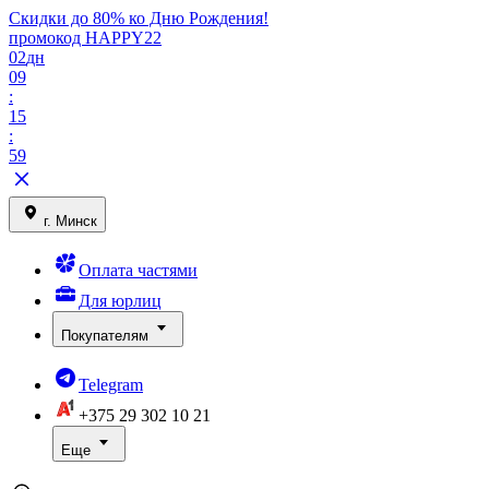
Скидки до 80% ко Дню Рождения!
промокод HAPPY22
02
дн
09
:
15
:
59
г. Минск
Оплата частями
Для юрлиц
Покупателям
Telegram
+375 29
302 10 21
Еще