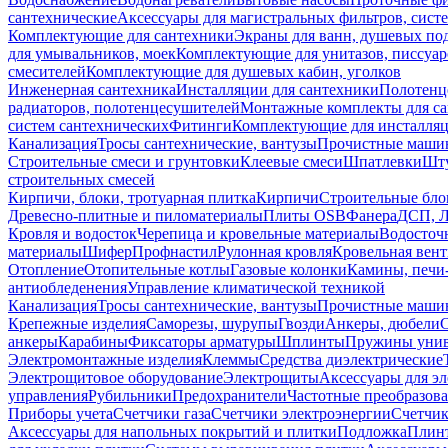
сантехнические
Аксессуары для магистральных фильтров, сист
Комплектующие для сантехники
Экраны для ванн, душевых по
для умывальников, моек
Комплектующие для унитазов, писсуар
смесителей
Комплектующие для душевых кабин, уголков
Инженерная сантехника
Инсталляции для сантехники
Полотенц
радиаторов, полотенцесушителей
Монтажные комплекты для с
систем сантехнических
Фитинги
Комплектующие для инсталля
Канализация
Тросы сантехнические, вантузы
Прочистные маши
Строительные смеси и грунтовки
Клеевые смеси
Шпатлевки
Шту
строительных смесей
Кирпичи, блоки, тротуарная плитка
Кирпичи
Строительные бло
Древесно-плитные и пиломатериалы
Плиты OSB
Фанера
ДСП, 
Кровля и водосток
Черепица и кровельные материалы
Водосточ
материалы
Шифер
Профнастил
Рулонная кровля
Кровельная вен
Отопление
Отопительные котлы
Газовые колонки
Камины, печи
антиобледенения
Управление климатической техникой
Канализация
Тросы сантехнические, вантузы
Прочистные маши
Крепежные изделия
Саморезы, шурупы
Гвозди
Анкеры, дюбели
анкеры
Карабины
Фиксаторы арматуры
Шплинты
Пружины унив
Электромонтажные изделия
Клеммы
Средства диэлектрические
Электрощитовое оборудование
Электрощиты
Аксессуары для э
управления
Рубильники
Предохранители
Частотные преобразов
Приборы учета
Счетчики газа
Счетчики электроэнергии
Счетчи
Аксессуары для напольных покрытий и плитки
Подложка
Плинт