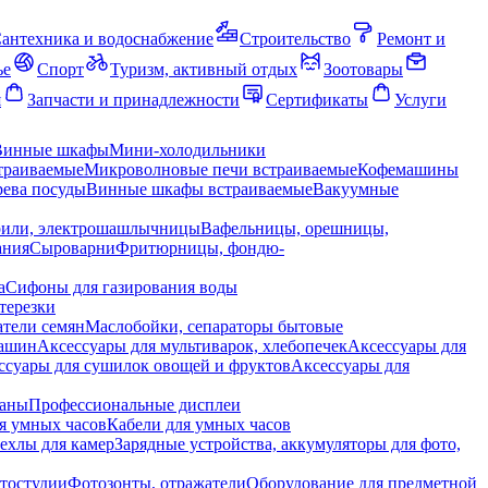
антехника и водоснабжение
Строительство
Ремонт и
ье
Спорт
Туризм, активный отдых
Зоотовары
я
Запчасти и принадлежности
Сертификаты
Услуги
Винные шкафы
Мини-холодильники
траиваемые
Микроволновые печи встраиваемые
Кофемашины
ева посуды
Винные шкафы встраиваемые
Вакуумные
рили, электрошашлычницы
Вафельницы, орешницы,
ания
Сыроварни
Фритюрницы, фондю-
а
Сифоны для газирования воды
терезки
тели семян
Маслобойки, сепараторы бытовые
машин
Аксессуары для мультиварок, хлебопечек
Аксессуары для
ссуары для сушилок овощей и фруктов
Аксессуары для
раны
Профессиональные дисплеи
я умных часов
Кабели для умных часов
ехлы для камер
Зарядные устройства, аккумуляторы для фото,
тостудии
Фотозонты, отражатели
Оборудование для предметной