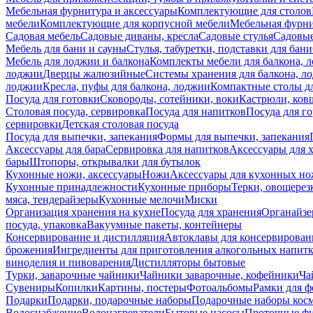
Мебельная фурнитура и аксессуары
Комплектующие для столов
мебели
Комплектующие для корпусной мебели
Мебельная фурн
Садовая мебель
Садовые диваны, кресла
Садовые стулья
Садовые
Мебель для бани и сауны
Стулья, табуретки, подставки для бани
Мебель для лоджии и балкона
Комплекты мебели для балкона, 
лоджии
Дверцы жалюзийные
Системы хранения для балкона, л
лоджии
Кресла, пуфы для балкона, лоджии
Компактные столы дл
Посуда для готовки
Сковороды, сотейники, воки
Кастрюли, ков
Столовая посуда, сервировка
Посуда для напитков
Посуда для г
сервировки
Детская столовая посуда
Посуда для выпечки, запекания
Формы для выпечки, запекания
Аксессуары для бара
Сервировка для напитков
Аксессуары для 
бары
Штопоры, открывалки для бутылок
Кухонные ножи, аксессуары
Ножи
Аксессуары для кухонных н
Кухонные принадлежности
Кухонные приборы
Терки, овощерез
мяса, тендерайзеры
Кухонные мелочи
Миски
Организация хранения на кухне
Посуда для хранения
Органайзе
посуда, упаковка
Вакуумные пакеты, контейнеры
Консервирование и дистилляция
Автоклавы для консервирован
брожения
Ингредиенты для приготовления алкогольных напит
виноделия и пивоварения
Дистилляторы бытовые
Турки, заварочные чайники
Чайники заварочные, кофейники
Ча
Сувениры
Копилки
Картины, постеры
Фотоальбомы
Рамки для ф
Подарки
Подарки, подарочные наборы
Подарочные наборы косм
Водоснабжение
Водонагреватели
Бытовые насосы
Проточные фи