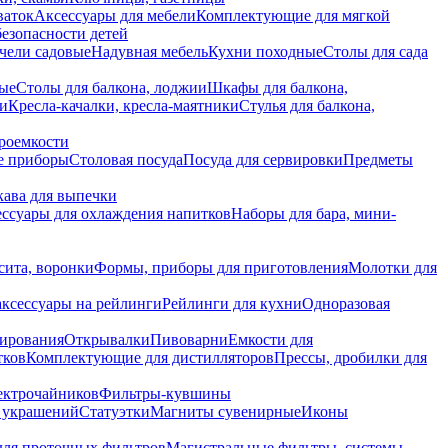
ваток
Аксессуары для мебели
Комплектующие для мягкой
безопасности детей
чели садовые
Надувная мебель
Кухни походные
Столы для сада
вые
Столы для балкона, лоджии
Шкафы для балкона,
ии
Кресла-качалки, кресла-маятники
Стулья для балкона,
роемкости
е приборы
Столовая посуда
Посуда для сервировки
Предметы
укава для выпечки
ссуары для охлаждения напитков
Наборы для бара, мини-
сита, воронки
Формы, приборы для приготовления
Молотки для
аксессуары на рейлинги
Рейлинги для кухни
Одноразовая
вирования
Открывалки
Пивоварни
Емкости для
тков
Комплектующие для дистилляторов
Прессы, дробилки для
лектрочайников
Фильтры-кувшины
я украшений
Статуэтки
Магниты сувенирные
Иконы
ля проточных фильтров
Магистральные фильтры, системы