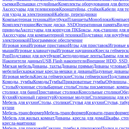
съемки
Вспышки студийные
Комплекты оборудования для фото
Аксессуары для телевизоров
Кронштейны, стойки
Кабели для т
для ухода за электроникой
Кабели, переходники
Компьютерная техника
Ноутбуки
Планшеты
Моноблоки
Компью
Комплектующие
Жесткие диски, SSD
Оперативная память
Видео
приводы
Аксессуары для корпусов ПК
Боксы, док-станции для 
Аксессуары для компьютерной техники
Подставки для ноутбук
электроникой
Программное обеспечение
Игровая зона
Игровые приставки
Игры для приставок
Игровые 
мыши
Игровые клавиатуры
Игровые наушники
Кресла геймерск
Pop
Подставки для ноутбуков
Светодиодные ленты
Лампы для м
Накопители данных
USB Flash накопители
Внешние HDD, SSD 
Мягкая мебель
Диваны, тахты
Диваны прямые
Диваны угловые
Д
мебели
Бескаркасные кресла-мешки и диваны
Надувные диваны
Игровая мебель
Кресла геймерские
Столы геймерские
Подставки
Комоды, тумбы
Комоды
Тумбы
Прикроватные тумбы
Обувницы, 
Столы
Кухонные столы
Барные столы
Столы письменные, комп
столики для бани
Приставные столики
Консольные столики
Обе
Кухня
Кухонный гарнитур
Кухонные модули
Столешницы для к
Мебель для кухни
Столы, столики
Стулья для кухни
Стулья, таб
кухни
Мебель-трансформер
Мебель-трансформер
Кровати-трансформе
Мебель для жилых комнат
Диваны, кресла для дома
Шкафы, стен
кресла-маятники
Мебель для прихожей
Секции, тумбы в прихожую
Полки и сист