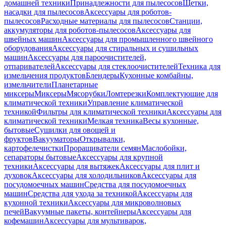
домашней техники
Принадлежности для пылесосов
Щетки,
насадки для пылесосов
Аксессуары для роботов-
пылесосов
Расходные материалы для пылесосов
Станции,
аккумуляторы для роботов-пылесосов
Аксессуары для
швейных машин
Аксессуары для промышленного швейного
оборудования
Аксессуары для стиральных и сушильных
машин
Аксессуары для пароочистителей,
отпаривателей
Аксессуары для стеклоочистителей
Техника для
измельчения продуктов
Блендеры
Кухонные комбайны,
измельчители
Планетарные
миксеры
Миксеры
Мясорубки
Ломтерезки
Комплектующие для
климатической техники
Управление климатической
техникой
Фильтры для климатической техники
Аксессуары для
климатической техники
Мелкая техника
Весы кухонные,
бытовые
Сушилки для овощей и
фруктов
Вакууматоры
Открывалки,
картофелечистки
Проращиватели семян
Маслобойки,
сепараторы бытовые
Аксессуары для крупной
техники
Аксессуары для вытяжек
Аксессуары для плит и
духовок
Аксессуары для холодильников
Аксессуары для
посудомоечных машин
Средства для посудомоечных
машин
Средства для ухода за техникой
Аксессуары для
кухонной техники
Аксессуары для микроволновых
печей
Вакуумные пакеты, контейнеры
Аксессуары для
кофемашин
Аксессуары для мультиварок,