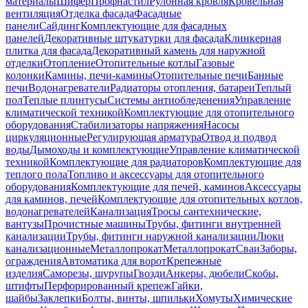
материалы
Шифер
Профнастил
Рулонная кровля
Кровельная
вентиляция
Отделка фасада
Фасадные
панели
Сайдинг
Комплектующие для фасадных
панелей
Декоративные штукатурки для фасада
Клинкерная
плитка для фасада
Декоративный камень для наружной
отделки
Отопление
Отопительные котлы
Газовые
колонки
Камины, печи-камины
Отопительные печи
Банные
печи
Водонагреватели
Радиаторы отопления, батареи
Теплый
пол
Теплые плинтусы
Системы антиобледенения
Управление
климатической техникой
Комплектующие для отопительного
оборудования
Стабилизаторы напряжения
Насосы
циркуляционные
Регулирующая арматура
Отвод и подвод
воды
Дымоходы и комплектующие
Управление климатической
техникой
Комплектующие для радиаторов
Комплектующие для
теплого пола
Топливо и аксессуары для отопительного
оборудования
Комплектующие для печей, каминов
Аксессуары
для каминов, печей
Комплектующие для отопительных котлов,
водонагревателей
Канализация
Тросы сантехнические,
вантузы
Прочистные машины
Трубы, фитинги внутренней
канализации
Трубы, фитинги наружной канализации
Люки
канализационные
Металлопрокат
Металлопрокат
Сваи
Заборы,
ограждения
Автоматика для ворот
Крепежные
изделия
Саморезы, шурупы
Гвозди
Анкеры, дюбели
Скобы,
штифты
Перфорированный крепеж
Гайки,
шайбы
Заклепки
Болты, винты, шпильки
Хомуты
Химические