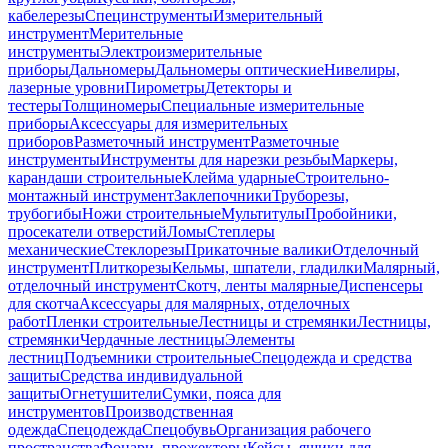
кабелерезы
Специнструменты
Измерительный
инструмент
Мерительные
инструменты
Электроизмерительные
приборы
Дальномеры
Дальномеры оптические
Нивелиры,
лазерные уровни
Пирометры
Детекторы и
тестеры
Толщиномеры
Специальные измерительные
приборы
Аксессуары для измерительных
приборов
Разметочный инструмент
Разметочные
инструменты
Инструменты для нарезки резьбы
Маркеры,
карандаши строительные
Клейма ударные
Строительно-
монтажный инструмент
Заклепочники
Труборезы,
трубогибы
Ножи строительные
Мультитулы
Пробойники,
просекатели отверстий
Ломы
Степлеры
механические
Стеклорезы
Прикаточные валики
Отделочный
инструмент
Плиткорезы
Кельмы, шпатели, гладилки
Малярный,
отделочный инструмент
Скотч, ленты малярные
Диспенсеры
для скотча
Аксессуары для малярных, отделочных
работ
Пленки строительные
Лестницы и стремянки
Лестницы,
стремянки
Чердачные лестницы
Элементы
лестниц
Подъемники строительные
Спецодежда и средства
защиты
Средства индивидуальной
защиты
Огнетушители
Сумки, пояса для
инструментов
Производственная
одежда
Спецодежда
Спецобувь
Организация рабочего
пространства
Фонари, прожекторы
Кейсы, ящики для