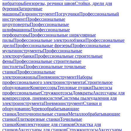
вибраторы
Бензорезы, резчики швов
Стойки, дрели для
бурения
Затирочные
машины
Гидроинструмент
Погрузчики
Профессиональный
инструмент
Профессиональные
шуруповерты
Профессиональные
шлифмашины
Профессиональные
перфораторы
Профессиональные циркулярные
пилы
Профессиональные электролобзики
Профессиональные
дрели
Профессиональные фрезеры
Профессиональные
мультиинструменты
Профессиональные
электрорубанки
Профессиональные строительные
фены
Профессиональные строительные
пистолеты
Профессиональные точильные
станки
Профессиональные
электроножницы
Пневмоинструмент
Наборы
профессионального электроинструмента
Строительное
оборудование
Компрессоры
Тепловые пушки
Пылесосы
профессиональные
Стружкоотсосы
Домкраты
Аксессуары для
компрессоров, пневмосистем
Системы пылеудаления для
электроинструмента
Пневмоинструмент
Станки и
оборудование
Деревообрабатывающие
станки
Ленточнопильные станки
Металлообрабатывающие
станки
Плиткорезные станки
Точильные
станки
Комплектующие для станков
Оснастка для
станков
Аксессуары для станков
Стружкоотсосы
Аксессуары