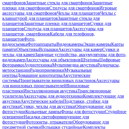
смартфонов
Защитные стекла для смартфонов
Защитные
пленки для смартфонов
Стилусы для смартфонов
Игровые
аксессуары для смартфонов
Чехлы для планшетов
Чехлы с
клавиатурой для планшетов
Защитные стекла для
планшетов
Защитные пленки для планшетов
Сумки для
планшетов
Стилусы для планшетов
Аксессуары для
планшетов, смартфонов
Кабели для телефонов,
планшетов
Фото,
видеосъемка
Фотоаппараты
Видеокамеры
Экшн-камеры
Карты
памяти
Объективы
Вспышки
Аксессуары для камер
Сумки и
чехлы для камер
Зарядные устройства, аккумуляторы для фото,
видеокамер
Аксессуары для объективов
Штативы
Цифровые
фоторамки
Аудиотехника
Мультимедиа акустика
Радиочасы,
метеостанции
Радиоприемники
Музыкальные
центры
Домашние кинотеатры
Акустические
системы
Проигрыватели виниловых пластинок
Аксессуары
для виниловых проигрывателей
Виниловые
пластинки
Инсталляционная акустика
Трансляционные
усилители
Аксессуары для аудиотехники
Комплектующие для
акустики
Акустические кабели
Подставки, стойки для
акустики
Сумки, чехлы для акустики
Оборудование для
фотостудии
Кольцевые лампы
Фоны для фотостудии
Студийное
освещение
Насадки светоформирующие для
фотостудии
Фотозонты, отражатели
Оборудование для
предметной съемки
Вспышки студийные
Комплекты