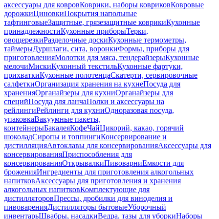
аксессуары для ковров
Коврики, наборы ковриков
Ковровые
дорожки
Циновки
Покрытия напольные
тафтинговые
Защитные, грязезащитные коврики
Кухонные
принадлежности
Кухонные приборы
Терки,
овощерезки
Разделочные доски
Кухонные термометры,
таймеры
Дуршлаги, сита, воронки
Формы, приборы для
приготовления
Молотки для мяса, тендерайзеры
Кухонные
мелочи
Миски
Кухонный текстиль
Кухонные фартуки,
прихватки
Кухонные полотенца
Скатерти, сервировочные
салфетки
Организация хранения на кухне
Посуда для
хранения
Органайзеры для кухни
Органайзеры для
специй
Посуда для ланча
Полки и аксессуары на
рейлинги
Рейлинги для кухни
Одноразовая посуда,
упаковка
Вакуумные пакеты,
контейнеры
Бакалея
Кофе
Чай
Цикорий, какао, горячий
шоколад
Сиропы и топпинги
Консервирование и
дистилляция
Автоклавы для консервирования
Аксессуары для
консервирования
Приспособления для
консервирования
Открывалки
Пивоварни
Емкости для
брожения
Ингредиенты для приготовления алкогольных
напитков
Аксессуары для приготовления и хранения
алкогольных напитков
Комплектующие для
дистилляторов
Прессы, дробилки для виноделия и
пивоварения
Дистилляторы бытовые
Уборочный
инвентарь
Швабры, насадки
Ведра, тазы для уборки
Наборы