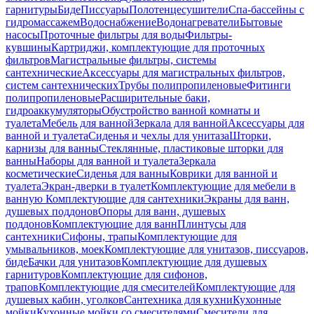
гарнитуры
Биде
Писсуары
Полотенцесушители
Спа-бассейны с
гидромассажем
Водоснабжение
Водонагреватели
Бытовые
насосы
Проточные фильтры для воды
Фильтры-
кувшины
Картриджи, комплектующие для проточных
фильтров
Магистральные фильтры, системы
сантехнические
Аксессуары для магистральных фильтров,
систем сантехнических
Трубы полипропиленовые
Фитинги
полипропиленовые
Расширительные баки,
гидроаккумуляторы
Обустройство ванной комнаты и
туалета
Мебель для ванной
Зеркала для ванной
Аксессуары для
ванной и туалета
Сиденья и чехлы для унитаза
Шторки,
карнизы для ванны
Стеклянные, пластиковые шторки для
ванны
Наборы для ванной и туалета
Зеркала
косметические
Сиденья для ванны
Коврики для ванной и
туалета
Экран-дверки в туалет
Комплектующие для мебели в
ванную
Комплектующие для сантехники
Экраны для ванн,
душевых поддонов
Опоры для ванн, душевых
поддонов
Комплектующие для ванн
Плинтусы для
сантехники
Сифоны, трапы
Комплектующие для
умывальников, моек
Комплектующие для унитазов, писсуаров,
биде
Бачки для унитазов
Комплектующие для душевых
гарнитуров
Комплектующие для сифонов,
трапов
Комплектующие для смесителей
Комплектующие для
душевых кабин, уголков
Сантехника для кухни
Кухонные
мойки
Кухонные мойки со смесителями
Смесители для