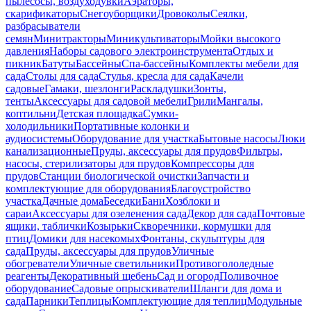
пылесосы, воздуходувки
Аэраторы,
скарификаторы
Снегоуборщики
Дровоколы
Сеялки,
разбрасыватели
семян
Минитракторы
Миникультиваторы
Мойки высокого
давления
Наборы садового электроинструмента
Отдых и
пикник
Батуты
Бассейны
Спа-бассейны
Комплекты мебели для
сада
Столы для сада
Стулья, кресла для сада
Качели
садовые
Гамаки, шезлонги
Раскладушки
Зонты,
тенты
Аксессуары для садовой мебели
Грили
Мангалы,
коптильни
Детская площадка
Сумки-
холодильники
Портативные колонки и
аудиосистемы
Оборудование для участка
Бытовые насосы
Люки
канализационные
Пруды, аксессуары для прудов
Фильтры,
насосы, стерилизаторы для прудов
Компрессоры для
прудов
Станции биологической очистки
Запчасти и
комплектующие для оборудования
Благоустройство
участка
Дачные дома
Беседки
Бани
Хозблоки и
сараи
Аксессуары для озеленения сада
Декор для сада
Почтовые
ящики, таблички
Козырьки
Скворечники, кормушки для
птиц
Домики для насекомых
Фонтаны, скульптуры для
сада
Пруды, аксессуары для прудов
Уличные
обогреватели
Уличные светильники
Противогололедные
реагенты
Декоративный щебень
Сад и огород
Поливочное
оборудование
Садовые опрыскиватели
Шланги для дома и
сада
Парники
Теплицы
Комплектующие для теплиц
Модульные