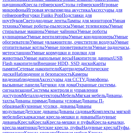
наушники
Кресла геймерские
Столы геймерские
Игровые
микрофоны
Игровая мультимедиа акустика
Аксессуары для
геймеров
Фигурки Funko Pop
Подставки для
ноутбуков
Светодиодные ленты
Лампы для мониторов
Умная
техника
Умные роботы-пылесосы
Умные телевизоры
Умные
стиральные машины
Умные чайники
Умные роботы
кулинарные
Умные вентиляторы
Умные кондиционеры
Умные
обогреватели
Умные увлажнители, очистители воздуха
Умные
отопительные котлы
Умные проветриватели
Умные радиочасы,
метеостанции
Умные кормушки и поилки для
животных
Умные напольные весы
Накопители данных
USB
Flash накопители
Внешние HDD, SSD диски
Карты
памяти
Сетевые накопители
Картридеры
Оптические
диски
Наблюдение и безопасность
Камеры
видеонаблюдения
Аксессуары для CCTV
Домофоны,
вызывные панели
Датчики для дома
Охранные системы,
сигнализации
Системы контроля и управления
доступом
Металлодетекторы
Мебель
Мягкая мебель
Диваны,
тахты
Диваны прямые
Диваны угловые
Диваны П-
образные
Кухонные уголки, диваны
Диваны
модульные
Детские диваны
Диваны садовые
Комплекты мягкой
мебели
Бескаркасные кресла-мешки и диваны
Надувные
диваны
Кресла
Кресла
Кресла-мешки и пуфы
Кресла-качалки,
кресла-маятники
Детские кресла, пуфы
Надувные кресла
Пуфы,
оттоманки
Кресла-кровати
Игровая мебель
Кресла