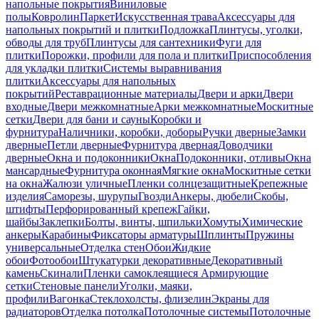
напольные покрытия
Виниловые
полы
Ковролин
Паркет
Искусственная трава
Аксессуары для
напольных покрытий и плитки
Подложка
Плинтусы, уголки,
обводы для труб
Плинтусы для сантехники
Фуги для
плитки
Порожки, профили для пола и плитки
Приспособления
для укладки плитки
Системы выравнивания
плитки
Аксессуары для напольных
покрытий
Реставрационные материалы
Двери и арки
Двери
входные
Двери межкомнатные
Арки межкомнатные
Москитные
сетки
Двери для бани и сауны
Коробки и
фурнитура
Наличники, коробки, доборы
Ручки дверные
Замки
дверные
Петли дверные
Фурнитура дверная
Доводчики
дверные
Окна и подоконники
Окна
Подоконники, отливы
Окна
мансардные
Фурнитура оконная
Мягкие окна
Москитные сетки
на окна
Жалюзи уличные
Пленки солнцезащитные
Крепежные
изделия
Саморезы, шурупы
Гвозди
Анкеры, дюбели
Скобы,
штифты
Перфорированный крепеж
Гайки,
шайбы
Заклепки
Болты, винты, шпильки
Хомуты
Химические
анкеры
Карабины
Фиксаторы арматуры
Шплинты
Пружины
универсальные
Отделка стен
Обои
Жидкие
обои
Фотообои
Штукатурки декоративные
Декоративный
камень
Скинали
Пленки самоклеящиеся
Армирующие
сетки
Стеновые панели
Уголки, маяки,
профили
Вагонка
Стеклохолсты, флизелин
Экраны для
радиаторов
Отделка потолка
Потолочные системы
Потолочные