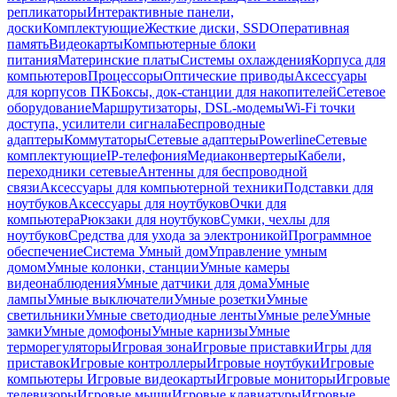
репликаторы
Интерактивные панели,
доски
Комплектующие
Жесткие диски, SSD
Оперативная
память
Видеокарты
Компьютерные блоки
питания
Материнские платы
Системы охлаждения
Корпуса для
компьютеров
Процессоры
Оптические приводы
Аксессуары
для корпусов ПК
Боксы, док-станции для накопителей
Сетевое
оборудование
Маршрутизаторы, DSL-модемы
Wi-Fi точки
доступа, усилители сигнала
Беспроводные
адаптеры
Коммутаторы
Сетевые адаптеры
Powerline
Сетевые
комплектующие
IP-телефония
Медиаконвертеры
Кабели,
переходники сетевые
Антенны для беспроводной
связи
Аксессуары для компьютерной техники
Подставки для
ноутбуков
Аксессуары для ноутбуков
Очки для
компьютера
Рюкзаки для ноутбуков
Сумки, чехлы для
ноутбуков
Средства для ухода за электроникой
Программное
обеспечение
Система Умный дом
Управление умным
домом
Умные колонки, станции
Умные камеры
видеонаблюдения
Умные датчики для дома
Умные
лампы
Умные выключатели
Умные розетки
Умные
светильники
Умные светодиодные ленты
Умные реле
Умные
замки
Умные домофоны
Умные карнизы
Умные
терморегуляторы
Игровая зона
Игровые приставки
Игры для
приставок
Игровые контроллеры
Игровые ноутбуки
Игровые
компьютеры
Игровые видеокарты
Игровые мониторы
Игровые
телевизоры
Игровые мыши
Игровые клавиатуры
Игровые