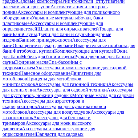
грядки
Садовые компостеры
Уничтожители, отпугиватели
насекомых и грызунов
Автоматизация и контроль
полива
Аксессуары и комплектующие для поливочного
оборудования
Укрывные материалы
Бочки, баки
пластиковые
Аксессуары и комплектующие для
опрыскивателей
Шланги для опрыскивателей
Товары для
бани
Бани
Сауны
Двери для бани и сауны
Бондарные
изделия
Банные принадлежности
Аксессуары для
бани
Оснащение и декор для бани
Измерительные приборы для
бани
Фитобочки, купели
Комплектующие для купелей
Окна
для бани
Мебель для бани и сауны
Ручки дверные для бани и
сауны
Эфирные масла
Спа-бассейны с
гидромассажем
Аксессуары и комплектующие для садовой
техники
Навесное оборудование
Двигатели для
мотоблоков
Прицепы для мотоблоков,
минитракторов
Аксессуары для газонной техники
Аксессуары
для цепных пил
Аксессуары для садовой техники
Аксессуары
для кусторезов, ножниц садовых
Моторные масла для садовой
техники
Аксессуары для аэратоторов и
скарификаторов
Аксессуары для культиваторов и
мотоблоков
Аксессуары для воздуходувок
Аксессуары для
газонокосилок
Аксессуары для бензокос и
триммеров
Аксессуары для моек высокого
давления
Аксессуары и комплектующие для
опрыскивателей
Запчасти для садовых