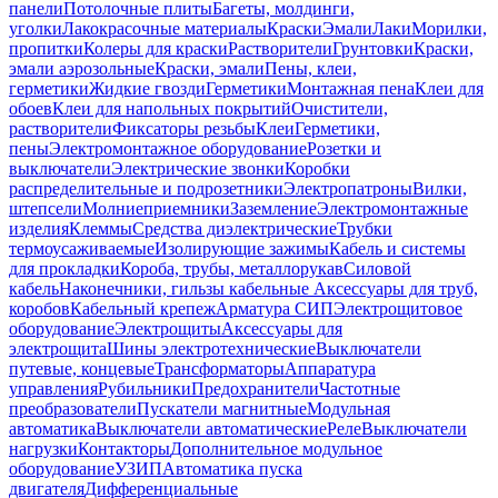
панели
Потолочные плиты
Багеты, молдинги,
уголки
Лакокрасочные материалы
Краски
Эмали
Лаки
Морилки,
пропитки
Колеры для краски
Растворители
Грунтовки
Краски,
эмали аэрозольные
Краски, эмали
Пены, клеи,
герметики
Жидкие гвозди
Герметики
Монтажная пена
Клеи для
обоев
Клеи для напольных покрытий
Очистители,
растворители
Фиксаторы резьбы
Клеи
Герметики,
пены
Электромонтажное оборудование
Розетки и
выключатели
Электрические звонки
Коробки
распределительные и подрозетники
Электропатроны
Вилки,
штепсели
Молниеприемники
Заземление
Электромонтажные
изделия
Клеммы
Средства диэлектрические
Трубки
термоусаживаемые
Изолирующие зажимы
Кабель и системы
для прокладки
Короба, трубы, металлорукав
Силовой
кабель
Наконечники, гильзы кабельные
Аксессуары для труб,
коробов
Кабельный крепеж
Арматура СИП
Электрощитовое
оборудование
Электрощиты
Аксессуары для
электрощита
Шины электротехнические
Выключатели
путевые, концевые
Трансформаторы
Аппаратура
управления
Рубильники
Предохранители
Частотные
преобразователи
Пускатели магнитные
Модульная
автоматика
Выключатели автоматические
Реле
Выключатели
нагрузки
Контакторы
Дополнительное модульное
оборудование
УЗИП
Автоматика пуска
двигателя
Дифференциальные