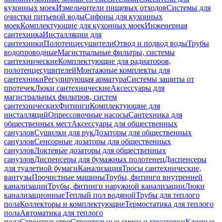
кухонных моек
Измельчители пищевых отходов
Системы для
очистки питьевой воды
Сифоны для кухонных
моек
Комплектующие для кухонных моек
Инженерная
сантехника
Инсталляции для
сантехники
Полотенцесушители
Отвод и подвод воды
Трубы
водопроводные
Магистральные фильтры, системы
сантехнические
Комплектующие для радиаторов,
полотенцесушителей
Монтажные комплекты для
сантехники
Регулирующая арматура
Системы защиты от
протечек
Люки сантехнические
Аксессуары для
магистральных фильтров, систем
сантехнических
Фитинги
Комплектующие для
инсталляций
Опрессовочные насосы
Сантехника для
общественных мест
Аксессуары для общественных
санузлов
Сушилки для рук
Дозаторы для общественных
санузлов
Сенсорные дозаторы для общественных
санузлов
Локтевые дозаторы для общественных
санузлов
Диспенсеры для бумажных полотенец
Диспенсеры
для туалетной бумаги
Канализация
Тросы сантехнические,
вантузы
Прочистные машины
Трубы, фитинги внутренней
канализации
Трубы, фитинги наружной канализации
Люки
канализационные
Теплый пол водяной
Трубы для теплого
пола
Коллекторы и комплектующие
Термостатика для теплого
пола
Автоматика для теплого
пола
Строительство
Строительные смеси и грунтовки
Клеевые