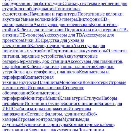
оборудования для фотостудии
Стойки, системы крепления для
студийного оборудования
Портативная
аудиотехника
Наушники и гарнитуры
Портативные колонки,
акустика
Умные колонки
MP3-плееры
Диктофоны
CD-
проигрыватели
Аксессуары для телевизоров
Кронштейны,
стойки
Кабели для телевизоров
Подписки на видеосервисы
ТВ-
антенны
ТВ-тюнеры
Аксессуары для ТВ
Аксессуары для
проектора
Очки 3D
Средства для ухода за
электроникой
Кабели, переходники
Аксессуары для
портативных устройств
Портативные аккумуляторы
Элементы
питания, зарядные устройства
Аккумуляторные
батареи
Держатели, док-станции
Аксессуары для планшетов,
смартфонов
Кабели для телефонов, планшетов
Зарядные
устройства для телефонов, планшетов
Компьютеры и
периферия
Компьютерная
техника
Ноутбуки
Планшеты
Моноблоки
Компьютеры
Игровые
компьютеры
Игровые консоли
Серверное
оборудование
Компьютерная
периферия
Мониторы
Мыши
Клавиатуры
Стилусы
Наборы
периферии
Источники бесперебойного питания
Батареи для
ИБП
Стабилизаторы напряжения
Инверторы
напряжения
Сетевые фильтры, удлинители
Веб-
камеры
Игровые контроллеры
Мультимедиа
акустика
Наушники и гарнитуры
Компьютерные кабели,
переходники
Зарядные, аккумуляторы
Док-станции,