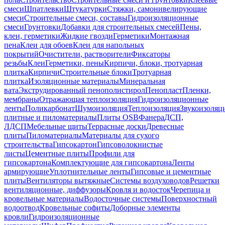
смеси
Шпатлевки
Штукатурки
Стяжки, самонивелирующие
смеси
Строительные смеси, составы
Гидроизоляционные
смеси
Грунтовки
Добавки для строительных смесей
Пены,
клеи, герметики
Жидкие гвозди
Герметики
Монтажная
пена
Клеи для обоев
Клеи для напольных
покрытий
Очистители, растворители
Фиксаторы
резьбы
Клеи
Герметики, пены
Кирпичи, блоки, тротуарная
плитка
Кирпичи
Строительные блоки
Тротуарная
плитка
Изоляционные материалы
Минеральная
вата
Экструдированный пенополистирол
Пенопласт
Пленки,
мембраны
Отражающая теплоизоляция
Гидроизоляционные
ленты
Поликарбонат
Шумоизоляция
Теплоизоляция
Звукоизоляц
плитные и пиломатериалы
Плиты OSB
Фанера
ДСП,
ЛДСП
Мебельные щиты
Террасные доски
Древесные
плиты
Пиломатериалы
Материалы для сухого
строительства
Гипсокартон
Гипсоволокнистые
листы
Цементные плиты
Профили для
гипсокартона
Комплектующие для гипсокартона
Ленты
армирующие
Уплотнительные ленты
Гипсовые и цементные
плиты
Вентиляторы вытяжные
Системы воздуховодов
Решетки
вентиляционные, диффузоры
Кровля и водосток
Черепица и
кровельные материалы
Водосточные системы
Поверхностный
водоотвод
Кровельные софиты
Доборные элементы
кровли
Гидроизоляционные