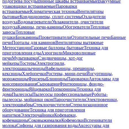
подогрева посуды
Винные шкафы встраиваемые
Вакуумные
упаковщики встраиваемые
Пароварки
встраиваемые
Климатическая техника
Вентиляторы
бытовые
Кондиционеры, сплит-системы
Охладители
воздуха
Водонагреватели
Увлажнители, очистители
воздуха
Камины, печи-камины
Обогреватели
Тепловые
завесы
Тепловые
пушки
Биокамины
Проветриватели
Отопительные печи
Банные
печи
Порталы для каминов
Вентиляторы вытяжные
Метеостанции
Газовые баллоны бытовые
Техника для
приготовления еды
Аэрогрили
Микроволновые
печи
Мультиварки
Сэндвичницы, хот-дог
мейкеры
Тостеры
Электрогрили,
электрошашлычницы
Вафельницы, орешницы,
кексницы
Хлебопечки
Ростеры, мини-печи
Йогуртницы,
мороженицы
Фризеры
Блинницы
Пароварки
Автоклавы для
консервирования
Сыроварни
Фритюрницы, фондю-
фритюрницы
Яйцеварки
Попкорницы
Техника для
дома
Пылесосы
Пылесосы профессиональные
Роботы-
пылесосы, мойщики окон
Пароочистители
Электровеники,
электрошвабры
Стеклоочистители
Стерилизационное
оборудование
Техника для приготовления
напитков
Электрочайники
Кофеварки,
кофемашины
Соковыжималки
Кофемолки
Вспениватели
молока
Сифоны для газирования воды
Аксессуары для