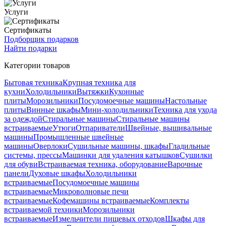
Услуги
Сертификаты
Подборщик подарков
Найти подарки
Категории товаров
Бытовая техника
Крупная техника для
кухни
Холодильники
Вытяжки
Кухонные
плиты
Морозильники
Посудомоечные машины
Настольные
плиты
Винные шкафы
Мини-холодильники
Техника для ухода
за одеждой
Стиральные машины
Стиральные машины
встраиваемые
Утюги
Отпариватели
Швейные, вышивальные
машины
Промышленные швейные
машины
Оверлоки
Сушильные машины, шкафы
Гладильные
системы, прессы
Машинки для удаления катышков
Сушилки
для обуви
Встраиваемая техника, оборудование
Варочные
панели
Духовые шкафы
Холодильники
встраиваемые
Посудомоечные машины
встраиваемые
Микроволновые печи
встраиваемые
Кофемашины встраиваемые
Комплекты
встраиваемой техники
Морозильники
встраиваемые
Измельчители пищевых отходов
Шкафы для