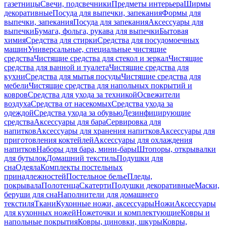
газетницы
Свечи, подсвечники
Предметы интерьера
Ширмы
декоративные
Посуда для выпечки, запекания
Формы для
выпечки, запекания
Посуда для запекания
Аксессуары для
выпечки
Бумага, фольга, рукава для выпечки
Бытовая
химия
Средства для стирки
Средства для посудомоечных
машин
Универсальные, специальные чистящие
средства
Чистящие средства для стекол и зеркал
Чистящие
средства для ванной и туалета
Чистящие средства для
кухни
Средства для мытья посуды
Чистящие средства для
мебели
Чистящие средства для напольных покрытий и
ковров
Средства для ухода за техникой
Освежители
воздуха
Средства от насекомых
Средства ухода за
одеждой
Средства ухода за обувью
Дезинфицирующие
средства
Аксессуары для бара
Сервировка для
напитков
Аксессуары для хранения напитков
Аксессуары для
приготовления коктейлей
Аксессуары для охлаждения
напитков
Наборы для бара, мини-бары
Штопоры, открывалки
для бутылок
Домашний текстиль
Подушки для
сна
Одеяла
Комплекты постельных
принадлежностей
Постельное белье
Пледы,
покрывала
Полотенца
Скатерти
Подушки декоративные
Маски,
беруши для сна
Наполнители для домашнего
текстиля
Ткани
Кухонные ножи, аксессуары
Ножи
Аксессуары
для кухонных ножей
Ножеточки и комплектующие
Ковры и
напольные покрытия
Ковры, циновки, шкуры
Ковры,