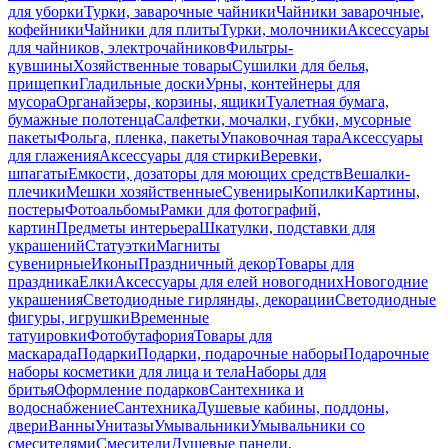
для уборки
Турки, заварочные чайники
Чайники заварочные,
кофейники
Чайники для плиты
Турки, молочники
Аксессуары
для чайников, электрочайников
Фильтры-
кувшины
Хозяйственные товары
Сушилки для белья,
прищепки
Гладильные доски
Урны, контейнеры для
мусора
Органайзеры, корзины, ящики
Туалетная бумага,
бумажные полотенца
Салфетки, мочалки, губки, мусорные
пакеты
Фольга, пленка, пакеты
Упаковочная тара
Аксессуары
для глажения
Аксессуары для стирки
Веревки,
шпагаты
Емкости, дозаторы для моющих средств
Вешалки-
плечики
Мешки хозяйственные
Сувениры
Копилки
Картины,
постеры
Фотоальбомы
Рамки для фотографий,
картин
Предметы интерьера
Шкатулки, подставки для
украшений
Статуэтки
Магниты
сувенирные
Иконы
Праздничный декор
Товары для
праздника
Елки
Аксессуары для елей новогодних
Новогодние
украшения
Светодиодные гирлянды, декорации
Светодиодные
фигуры, игрушки
Временные
татуировки
Фотобутафория
Товары для
маскарада
Подарки
Подарки, подарочные наборы
Подарочные
наборы косметики для лица и тела
Наборы для
бритья
Оформление подарков
Сантехника и
водоснабжение
Сантехника
Душевые кабины, поддоны,
двери
Ванны
Унитазы
Умывальники
Умывальники со
смесителями
Смесители
Душевые панели,