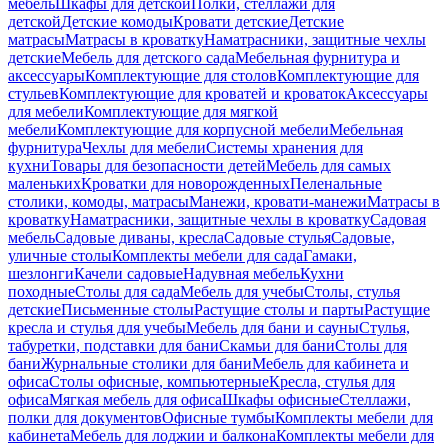
мебель
Шкафы для детской
Полки, стеллажи для
детской
Детские комоды
Кровати детские
Детские
матрасы
Матрасы в кроватку
Наматрасники, защитные чехлы
детские
Мебель для детского сада
Мебельная фурнитура и
аксессуары
Комплектующие для столов
Комплектующие для
стульев
Комплектующие для кроватей и кроваток
Аксессуары
для мебели
Комплектующие для мягкой
мебели
Комплектующие для корпусной мебели
Мебельная
фурнитура
Чехлы для мебели
Системы хранения для
кухни
Товары для безопасности детей
Мебель для самых
маленьких
Кроватки для новорожденных
Пеленальные
столики, комоды, матрасы
Манежи, кровати-манежи
Матрасы в
кроватку
Наматрасники, защитные чехлы в кроватку
Садовая
мебель
Садовые диваны, кресла
Садовые стулья
Садовые,
уличные столы
Комплекты мебели для сада
Гамаки,
шезлонги
Качели садовые
Надувная мебель
Кухни
походные
Столы для сада
Мебель для учебы
Столы, стулья
детские
Письменные столы
Растущие столы и парты
Растущие
кресла и стулья для учебы
Мебель для бани и сауны
Стулья,
табуретки, подставки для бани
Скамьи для бани
Столы для
бани
Журнальные столики для бани
Мебель для кабинета и
офиса
Столы офисные, компьютерные
Кресла, стулья для
офиса
Мягкая мебель для офиса
Шкафы офисные
Стеллажи,
полки для документов
Офисные тумбы
Комплекты мебели для
кабинета
Мебель для лоджии и балкона
Комплекты мебели для