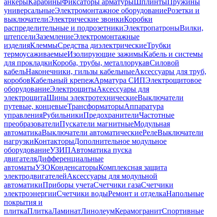
анкеры
Карабины
Фиксаторы арматуры
Шплинты
Пружины
универсальные
Электромонтажное оборудование
Розетки и
выключатели
Электрические звонки
Коробки
распределительные и подрозетники
Электропатроны
Вилки,
штепсели
Заземление
Электромонтажные
изделия
Клеммы
Средства диэлектрические
Трубки
термоусаживаемые
Изолирующие зажимы
Кабель и системы
для прокладки
Короба, трубы, металлорукав
Силовой
кабель
Наконечники, гильзы кабельные
Аксессуары для труб,
коробов
Кабельный крепеж
Арматура СИП
Электрощитовое
оборудование
Электрощиты
Аксессуары для
электрощита
Шины электротехнические
Выключатели
путевые, концевые
Трансформаторы
Аппаратура
управления
Рубильники
Предохранители
Частотные
преобразователи
Пускатели магнитные
Модульная
автоматика
Выключатели автоматические
Реле
Выключатели
нагрузки
Контакторы
Дополнительное модульное
оборудование
УЗИП
Автоматика пуска
двигателя
Дифференциальные
автоматы
УЗО
Конденсаторы
Комплексная защита
электродвигателей
Аксессуары для модульной
автоматики
Приборы учета
Счетчики газа
Счетчики
электроэнергии
Счетчики воды
Ремонт и отделка
Напольные
покрытия и
плитка
Плитка
Ламинат
Линолеум
Керамогранит
Спортивные