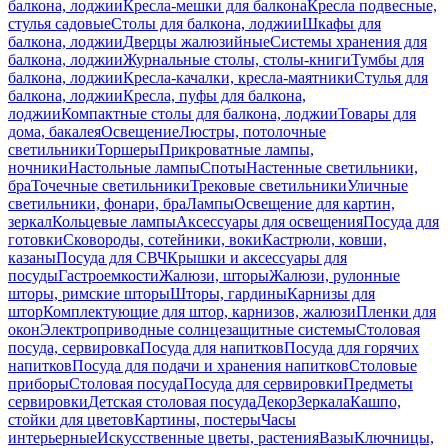
балкона, лоджии
Кресла-мешки для балкона
Кресла подвесные,
стулья садовые
Столы для балкона, лоджии
Шкафы для
балкона, лоджии
Дверцы жалюзийные
Системы хранения для
балкона, лоджии
Журнальные столы, столы-книги
Тумбы для
балкона, лоджии
Кресла-качалки, кресла-маятники
Стулья для
балкона, лоджии
Кресла, пуфы для балкона,
лоджии
Компактные столы для балкона, лоджии
Товары для
дома, бакалея
Освещение
Люстры, потолочные
светильники
Торшеры
Прикроватные лампы,
ночники
Настольные лампы
Споты
Настенные светильники,
бра
Точечные светильники
Трековые светильники
Уличные
светильники, фонари, бра
Лампы
Освещение для картин,
зеркал
Кольцевые лампы
Аксессуары для освещения
Посуда для
готовки
Сковороды, сотейники, воки
Кастрюли, ковши,
казаны
Посуда для СВЧ
Крышки и аксессуары для
посуды
Гастроемкости
Жалюзи, шторы
Жалюзи, рулонные
шторы, римские шторы
Шторы, гардины
Карнизы для
штор
Комплектующие для штор, карнизов, жалюзи
Пленки для
окон
Электроприводные солнцезащитные системы
Столовая
посуда, сервировка
Посуда для напитков
Посуда для горячих
напитков
Посуда для подачи и хранения напитков
Столовые
приборы
Столовая посуда
Посуда для сервировки
Предметы
сервировки
Детская столовая посуда
Декор
Зеркала
Кашпо,
стойки для цветов
Картины, постеры
Часы
интерьерные
Искусственные цветы, растения
Вазы
Ключницы,