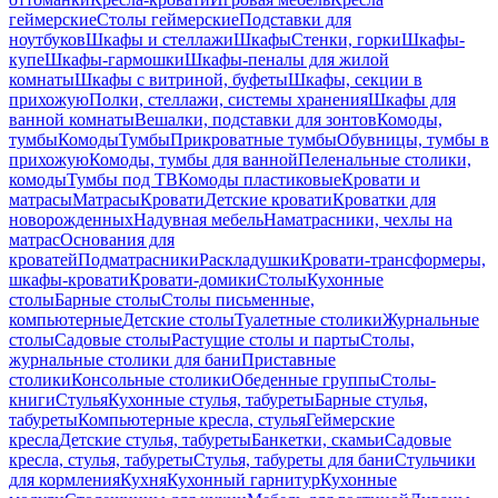
геймерские
Столы геймерские
Подставки для
ноутбуков
Шкафы и стеллажи
Шкафы
Стенки, горки
Шкафы-
купе
Шкафы-гармошки
Шкафы-пеналы для жилой
комнаты
Шкафы с витриной, буфеты
Шкафы, секции в
прихожую
Полки, стеллажи, системы хранения
Шкафы для
ванной комнаты
Вешалки, подставки для зонтов
Комоды,
тумбы
Комоды
Тумбы
Прикроватные тумбы
Обувницы, тумбы в
прихожую
Комоды, тумбы для ванной
Пеленальные столики,
комоды
Тумбы под ТВ
Комоды пластиковые
Кровати и
матрасы
Матрасы
Кровати
Детские кровати
Кроватки для
новорожденных
Надувная мебель
Наматрасники, чехлы на
матрас
Основания для
кроватей
Подматрасники
Раскладушки
Кровати-трансформеры,
шкафы-кровати
Кровати-домики
Столы
Кухонные
столы
Барные столы
Столы письменные,
компьютерные
Детские столы
Туалетные столики
Журнальные
столы
Садовые столы
Растущие столы и парты
Столы,
журнальные столики для бани
Приставные
столики
Консольные столики
Обеденные группы
Столы-
книги
Стулья
Кухонные стулья, табуреты
Барные стулья,
табуреты
Компьютерные кресла, стулья
Геймерские
кресла
Детские стулья, табуреты
Банкетки, скамьи
Садовые
кресла, стулья, табуреты
Стулья, табуреты для бани
Стульчики
для кормления
Кухня
Кухонный гарнитур
Кухонные