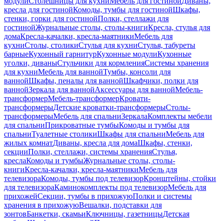
модули
Столешницы для кухни
Мебель для гостиной
Диваны,
кресла для гостиной
Комоды, тумбы для гостиной
Шкафы,
стенки, горки для гостиной
Полки, стеллажи для
гостиной
Журнальные столы, столы-книги
Кресла, стулья для
дома
Кресла-качалки, кресла-маятники
Мебель для
кухни
Столы, столики
Стулья для кухни
Стулья, табуреты
барные
Кухонный гарнитур
Кухонные модули
Кухонные
уголки, диваны
Стульчики для кормления
Системы хранения
для кухни
Мебель для ванной
Тумбы, консоли для
ванной
Шкафы, пеналы для ванной
Шкафчики, полки для
ванной
Зеркала для ванной
Аксессуары для ванной
Мебель-
трансформер
Мебель-трансформер
Кровати-
трансформеры
Детские кроватки-трансформеры
Столы-
трансформеры
Мебель для спальни
Зеркала
Комплекты мебели
для спальни
Прикроватные тумбы
Комоды и тумбы для
спальни
Туалетные столики
Шкафы для спальни
Мебель для
жилых комнат
Диваны, кресла для дома
Шкафы, стенки,
секции
Полки, стеллажи, системы хранения
Стулья,
кресла
Комоды и тумбы
Журнальные столы, столы-
книги
Кресла-качалки, кресла-маятники
Мебель для
телевизора
Комоды, тумбы под телевизор
Кронштейны, стойки
для телевизора
Каминокомплекты под телевизор
Мебель для
прихожей
Секции, тумбы в прихожую
Полки и системы
хранения в прихожую
Вешалки, подставки для
зонтов
Банкетки, скамьи
Ключницы, газетницы
Детская