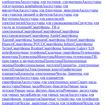
хлебопечек
Аксессуары для тостеров, сэндвичниц
Аксессуары
для кухонных комбайнов
Аксессуары для
мясорубок
Аксессуары для блендеров, миксеров
Аксессуары
для сушилок овощей и фруктов
Аксессуары для
йогуртниц
Аксессуары для аэрогрилей,
электрогрилей
Аксессуары для соковыжималок
Средства для
ухода за техникой
Смартфоны, ТВ и
электроника
Смартфоны
Смартфоны
Смартфоны
восстановленные
Смартфоны Apple
Смартфоны
Xiaomi
Смартфоны Samsung
Смартфоны Honor
Смартфоны
Huawei
Смартфоны POCO
Смартфоны Infinix
Смартфоны
Tecno
Смартфоны Realme
Смартфоны Samsung Galaxy S26
series
Кнопочные телефоны
Складные смартфоны
Телевизоры,
мониторы
Телевизоры
Мониторы
Мониторы-телевизоры
ТВ-
приставки и медиаплееры
Проекторы
Проекционные
экраны
Профессиональные дисплеи
Планшеты, электронные
книги
Планшеты
Электронные книги
Графические
планшеты
Блокноты электронные
Чехлы, бамперы для
планшетов
Аксессуары для планшетов,
смартфонов
Аксессуары для электронных книг
Смарт-часы,
аксессуары
Умные часы
Фитнес-браслеты
Умные часы
детские
Умные часы, фитнес-браслеты
Ремешки, аксессуары
для умных часов
Кабели для умных часов
Аксессуары для
смартфонов, планшетов
Зарядные устройства для телефонов,
планшетов
Чехлы, защитные стекла для телефонов
Чехлы для