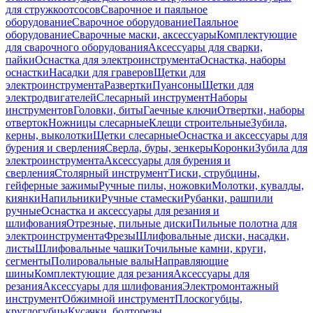
для стружкоотсосов
Сварочное и паяльное
оборудование
Сварочное оборудование
Паяльное
оборудование
Сварочные маски, аксессуары
Комплектующие
для сварочного оборудования
Аксессуары для сварки,
пайки
Оснастка для электроинструмента
Оснастка, наборы
оснастки
Насадки для граверов
Щетки для
электроинструмента
Развертки
Пуансоны
Щетки для
электродвигателей
Слесарный инструмент
Наборы
инструментов
Головки, биты
Гаечные ключи
Отвертки, наборы
отверток
Ножницы слесарные
Клещи строительные
Зубила,
керны, выколотки
Щетки слесарные
Оснастка и аксессуары для
бурения и сверления
Сверла, буры, зенкеры
Коронки
Зубила для
электроинструмента
Аксессуары для бурения и
сверления
Столярный инструмент
Тиски, струбцины,
гейферные зажимы
Ручные пилы, ножовки
Молотки, кувалды,
киянки
Напильники
Ручные стамески
Рубанки, рашпили
ручные
Оснастка и аксессуары для резания и
шлифования
Отрезные, пильные диски
Пильные полотна для
электроинструмента
Фрезы
Шлифовальные диски, насадки,
листы
Шлифовальные чашки
Точильные камни, круги,
сегменты
Полировальные валы
Направляющие
шины
Комплектующие для резания
Аксессуары для
резания
Аксессуары для шлифования
Электромонтажный
инструмент
Обжимной инструмент
Плоскогубцы,
круглогубцы
Кусачки, болторезы,