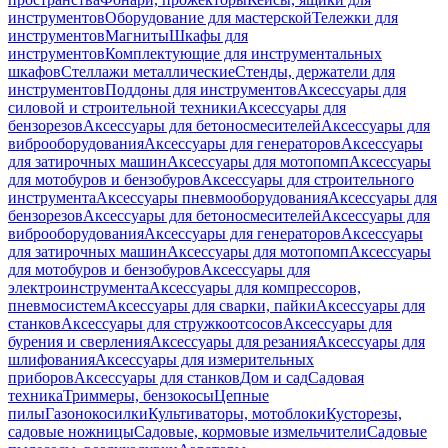
инструментов
Оборудование для мастерской
Тележки для
инструментов
Магниты
Шкафы для
инструментов
Комплектующие для инструментальных
шкафов
Стеллажи металлические
Стенды, держатели для
инструментов
Поддоны для инструментов
Аксессуары для
силовой и строительной техники
Аксессуары для
бензорезов
Аксессуары для бетоносмесителей
Аксессуары для
виброоборудования
Аксессуары для генераторов
Аксессуары
для затирочных машин
Аксессуары для мотопомп
Аксессуары
для мотобуров и бензобуров
Аксессуары для строительного
инструмента
Аксессуары пневмооборудования
Аксессуары для
бензорезов
Аксессуары для бетоносмесителей
Аксессуары для
виброоборудования
Аксессуары для генераторов
Аксессуары
для затирочных машин
Аксессуары для мотопомп
Аксессуары
для мотобуров и бензобуров
Аксессуары для
электроинструмента
Аксессуары для компрессоров,
пневмосистем
Аксессуары для сварки, пайки
Аксессуары для
станков
Аксессуары для стружкоотсосов
Аксессуары для
бурения и сверления
Аксессуары для резания
Аксессуары для
шлифования
Аксессуары для измерительных
приборов
Аксессуары для станков
Дом и сад
Садовая
техника
Триммеры, бензокосы
Цепные
пилы
Газонокосилки
Культиваторы, мотоблоки
Кусторезы,
садовые ножницы
Садовые, кормовые измельчители
Садовые