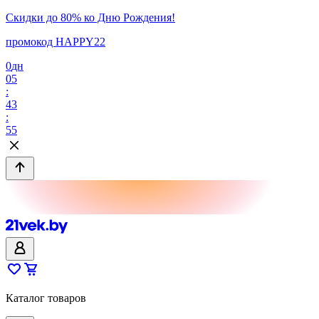
Скидки до 80% ко Дню Рождения!
промокод HAPPY22
0
дн
05
:
43
:
55
Каталог товаров