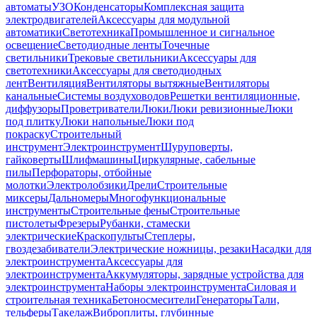
автоматы
УЗО
Конденсаторы
Комплексная защита
электродвигателей
Аксессуары для модульной
автоматики
Светотехника
Промышленное и сигнальное
освещение
Светодиодные ленты
Точечные
светильники
Трековые светильники
Аксессуары для
светотехники
Аксессуары для светодиодных
лент
Вентиляция
Вентиляторы вытяжные
Вентиляторы
канальные
Системы воздуховодов
Решетки вентиляционные,
диффузоры
Проветриватели
Люки
Люки ревизионные
Люки
под плитку
Люки напольные
Люки под
покраску
Строительный
инструмент
Электроинструмент
Шуруповерты,
гайковерты
Шлифмашины
Циркулярные, сабельные
пилы
Перфораторы, отбойные
молотки
Электролобзики
Дрели
Строительные
миксеры
Дальномеры
Многофункциональные
инструменты
Строительные фены
Строительные
пистолеты
Фрезеры
Рубанки, стамески
электрические
Краскопульты
Степлеры,
гвоздезабиватели
Электрические ножницы, резаки
Насадки для
электроинструмента
Аксессуары для
электроинструмента
Аккумуляторы, зарядные устройства для
электроинструмента
Наборы электроинструмента
Силовая и
строительная техника
Бетоносмесители
Генераторы
Тали,
тельферы
Такелаж
Виброплиты, глубинные