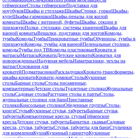
геймерские
Столы геймерские
Подставки для
ноутбуков
Шкафы и стеллажи
Шкафы
Стенки, горки
Шкафы-
купе
Шкафы-гармошки
Шкафы-пеналы для жилой
комнаты
Шкафы с витриной, буфеты
Шкафы, секции в
прихожую
Полки, стеллажи, системы хранения
Шкафы для
ванной комнаты
Вешалки, подставки для зонтов
Комоды,
тумбы
Комоды
Тумбы
Прикроватные тумбы
Обувницы, тумбы в
прихожую
Комоды, тумбы для ванной
Пеленальные столики,
комоды
Тумбы под ТВ
Комоды пластиковые
Кровати и
матрасы
Матрасы
Кровати
Детские кровати
Кроватки для
новорожденных
Надувная мебель
Наматрасники, чехлы на
матрас
Основания для
кроватей
Подматрасники
Раскладушки
Кровати-трансформеры,
шкафы-кровати
Кровати-домики
Столы
Кухонные
столы
Барные столы
Столы письменные,
компьютерные
Детские столы
Туалетные столики
Журнальные
столы
Садовые столы
Растущие столы и парты
Столы,
журнальные столики для бани
Приставные
столики
Консольные столики
Обеденные группы
Столы-
книги
Стулья
Кухонные стулья, табуреты
Барные стулья,
табуреты
Компьютерные кресла, стулья
Геймерские
кресла
Детские стулья, табуреты
Банкетки, скамьи
Садовые
кресла, стулья, табуреты
Стулья, табуреты для бани
Стульчики
для кормления
Кухня
Кухонный гарнитур
Кухонные