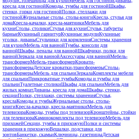
модули
Столешницы для кухни
Мебель для гостиной
Диваны,
кресла для гостиной
Комоды, тумбы для гостиной
Шкафы,
стенки, горки для гостиной
Полки, стеллажи для
гостиной
Журнальные столы, столы-книги
Кресла, стулья для
дома
Кресла-качалки, кресла-маятники
Мебель для
кухни
Столы, столики
Стулья для кухни
Стулья, табуреты
барные
Кухонный гарнитур
Кухонные модули
Кухонные
уголки, диваны
Стульчики для кормления
Системы хранения
для кухни
Мебель для ванной
Тумбы, консоли для
ванной
Шкафы, пеналы для ванной
Шкафчики, полки для
ванной
Зеркала для ванной
Аксессуары для ванной
Мебель-
трансформер
Мебель-трансформер
Кровати-
трансформеры
Детские кроватки-трансформеры
Столы-
трансформеры
Мебель для спальни
Зеркала
Комплекты мебели
для спальни
Прикроватные тумбы
Комоды и тумбы для
спальни
Туалетные столики
Шкафы для спальни
Мебель для
жилых комнат
Диваны, кресла для дома
Шкафы, стенки,
секции
Полки, стеллажи, системы хранения
Стулья,
кресла
Комоды и тумбы
Журнальные столы, столы-
книги
Кресла-качалки, кресла-маятники
Мебель для
телевизора
Комоды, тумбы под телевизор
Кронштейны, стойки
для телевизора
Каминокомплекты под телевизор
Мебель для
прихожей
Секции, тумбы в прихожую
Полки и системы
хранения в прихожую
Вешалки, подставки для
зонтов
Банкетки, скамьи
Ключницы, газетницы
Детская