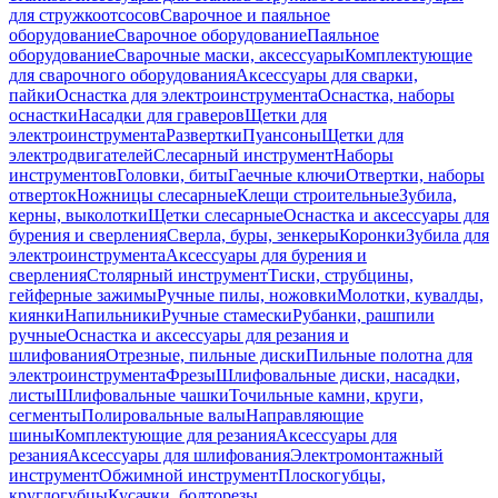
для стружкоотсосов
Сварочное и паяльное
оборудование
Сварочное оборудование
Паяльное
оборудование
Сварочные маски, аксессуары
Комплектующие
для сварочного оборудования
Аксессуары для сварки,
пайки
Оснастка для электроинструмента
Оснастка, наборы
оснастки
Насадки для граверов
Щетки для
электроинструмента
Развертки
Пуансоны
Щетки для
электродвигателей
Слесарный инструмент
Наборы
инструментов
Головки, биты
Гаечные ключи
Отвертки, наборы
отверток
Ножницы слесарные
Клещи строительные
Зубила,
керны, выколотки
Щетки слесарные
Оснастка и аксессуары для
бурения и сверления
Сверла, буры, зенкеры
Коронки
Зубила для
электроинструмента
Аксессуары для бурения и
сверления
Столярный инструмент
Тиски, струбцины,
гейферные зажимы
Ручные пилы, ножовки
Молотки, кувалды,
киянки
Напильники
Ручные стамески
Рубанки, рашпили
ручные
Оснастка и аксессуары для резания и
шлифования
Отрезные, пильные диски
Пильные полотна для
электроинструмента
Фрезы
Шлифовальные диски, насадки,
листы
Шлифовальные чашки
Точильные камни, круги,
сегменты
Полировальные валы
Направляющие
шины
Комплектующие для резания
Аксессуары для
резания
Аксессуары для шлифования
Электромонтажный
инструмент
Обжимной инструмент
Плоскогубцы,
круглогубцы
Кусачки, болторезы,