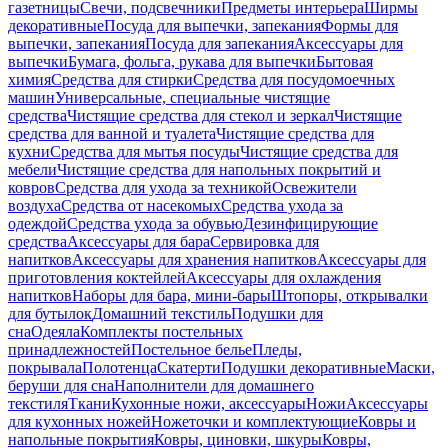
газетницы
Свечи, подсвечники
Предметы интерьера
Ширмы
декоративные
Посуда для выпечки, запекания
Формы для
выпечки, запекания
Посуда для запекания
Аксессуары для
выпечки
Бумага, фольга, рукава для выпечки
Бытовая
химия
Средства для стирки
Средства для посудомоечных
машин
Универсальные, специальные чистящие
средства
Чистящие средства для стекол и зеркал
Чистящие
средства для ванной и туалета
Чистящие средства для
кухни
Средства для мытья посуды
Чистящие средства для
мебели
Чистящие средства для напольных покрытий и
ковров
Средства для ухода за техникой
Освежители
воздуха
Средства от насекомых
Средства ухода за
одеждой
Средства ухода за обувью
Дезинфицирующие
средства
Аксессуары для бара
Сервировка для
напитков
Аксессуары для хранения напитков
Аксессуары для
приготовления коктейлей
Аксессуары для охлаждения
напитков
Наборы для бара, мини-бары
Штопоры, открывалки
для бутылок
Домашний текстиль
Подушки для
сна
Одеяла
Комплекты постельных
принадлежностей
Постельное белье
Пледы,
покрывала
Полотенца
Скатерти
Подушки декоративные
Маски,
беруши для сна
Наполнители для домашнего
текстиля
Ткани
Кухонные ножи, аксессуары
Ножи
Аксессуары
для кухонных ножей
Ножеточки и комплектующие
Ковры и
напольные покрытия
Ковры, циновки, шкуры
Ковры,