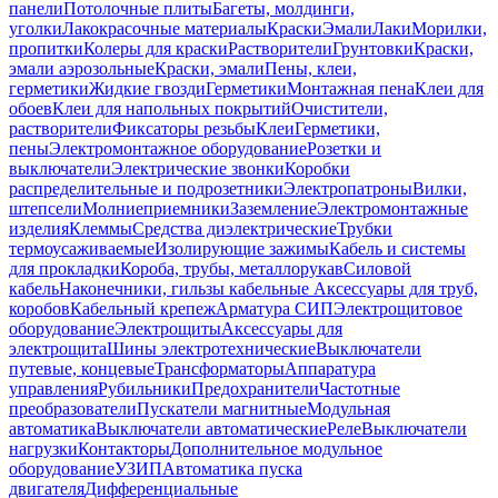
панели
Потолочные плиты
Багеты, молдинги,
уголки
Лакокрасочные материалы
Краски
Эмали
Лаки
Морилки,
пропитки
Колеры для краски
Растворители
Грунтовки
Краски,
эмали аэрозольные
Краски, эмали
Пены, клеи,
герметики
Жидкие гвозди
Герметики
Монтажная пена
Клеи для
обоев
Клеи для напольных покрытий
Очистители,
растворители
Фиксаторы резьбы
Клеи
Герметики,
пены
Электромонтажное оборудование
Розетки и
выключатели
Электрические звонки
Коробки
распределительные и подрозетники
Электропатроны
Вилки,
штепсели
Молниеприемники
Заземление
Электромонтажные
изделия
Клеммы
Средства диэлектрические
Трубки
термоусаживаемые
Изолирующие зажимы
Кабель и системы
для прокладки
Короба, трубы, металлорукав
Силовой
кабель
Наконечники, гильзы кабельные
Аксессуары для труб,
коробов
Кабельный крепеж
Арматура СИП
Электрощитовое
оборудование
Электрощиты
Аксессуары для
электрощита
Шины электротехнические
Выключатели
путевые, концевые
Трансформаторы
Аппаратура
управления
Рубильники
Предохранители
Частотные
преобразователи
Пускатели магнитные
Модульная
автоматика
Выключатели автоматические
Реле
Выключатели
нагрузки
Контакторы
Дополнительное модульное
оборудование
УЗИП
Автоматика пуска
двигателя
Дифференциальные