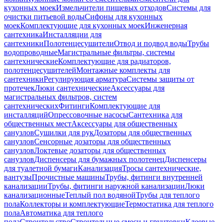
кухонных моек
Измельчители пищевых отходов
Системы для
очистки питьевой воды
Сифоны для кухонных
моек
Комплектующие для кухонных моек
Инженерная
сантехника
Инсталляции для
сантехники
Полотенцесушители
Отвод и подвод воды
Трубы
водопроводные
Магистральные фильтры, системы
сантехнические
Комплектующие для радиаторов,
полотенцесушителей
Монтажные комплекты для
сантехники
Регулирующая арматура
Системы защиты от
протечек
Люки сантехнические
Аксессуары для
магистральных фильтров, систем
сантехнических
Фитинги
Комплектующие для
инсталляций
Опрессовочные насосы
Сантехника для
общественных мест
Аксессуары для общественных
санузлов
Сушилки для рук
Дозаторы для общественных
санузлов
Сенсорные дозаторы для общественных
санузлов
Локтевые дозаторы для общественных
санузлов
Диспенсеры для бумажных полотенец
Диспенсеры
для туалетной бумаги
Канализация
Тросы сантехнические,
вантузы
Прочистные машины
Трубы, фитинги внутренней
канализации
Трубы, фитинги наружной канализации
Люки
канализационные
Теплый пол водяной
Трубы для теплого
пола
Коллекторы и комплектующие
Термостатика для теплого
пола
Автоматика для теплого
пола
Строительство
Строительные смеси и грунтовки
Клеевые