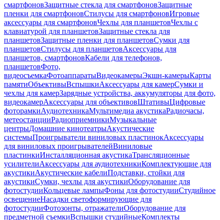
смартфонов
Защитные стекла для смартфонов
Защитные
пленки для смартфонов
Стилусы для смартфонов
Игровые
аксессуары для смартфонов
Чехлы для планшетов
Чехлы с
клавиатурой для планшетов
Защитные стекла для
планшетов
Защитные пленки для планшетов
Сумки для
планшетов
Стилусы для планшетов
Аксессуары для
планшетов, смартфонов
Кабели для телефонов,
планшетов
Фото,
видеосъемка
Фотоаппараты
Видеокамеры
Экшн-камеры
Карты
памяти
Объективы
Вспышки
Аксессуары для камер
Сумки и
чехлы для камер
Зарядные устройства, аккумуляторы для фото,
видеокамер
Аксессуары для объективов
Штативы
Цифровые
фоторамки
Аудиотехника
Мультимедиа акустика
Радиочасы,
метеостанции
Радиоприемники
Музыкальные
центры
Домашние кинотеатры
Акустические
системы
Проигрыватели виниловых пластинок
Аксессуары
для виниловых проигрывателей
Виниловые
пластинки
Инсталляционная акустика
Трансляционные
усилители
Аксессуары для аудиотехники
Комплектующие для
акустики
Акустические кабели
Подставки, стойки для
акустики
Сумки, чехлы для акустики
Оборудование для
фотостудии
Кольцевые лампы
Фоны для фотостудии
Студийное
освещение
Насадки светоформирующие для
фотостудии
Фотозонты, отражатели
Оборудование для
предметной съемки
Вспышки студийные
Комплекты