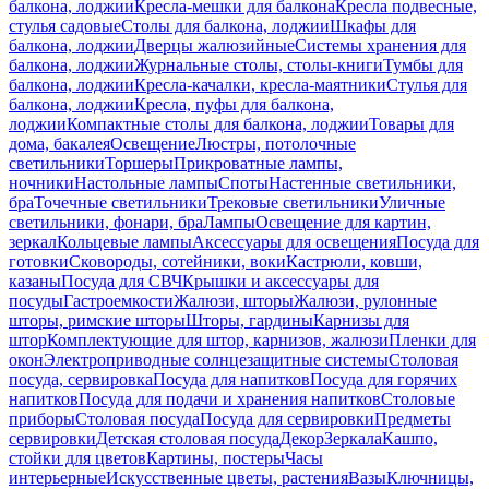
балкона, лоджии
Кресла-мешки для балкона
Кресла подвесные,
стулья садовые
Столы для балкона, лоджии
Шкафы для
балкона, лоджии
Дверцы жалюзийные
Системы хранения для
балкона, лоджии
Журнальные столы, столы-книги
Тумбы для
балкона, лоджии
Кресла-качалки, кресла-маятники
Стулья для
балкона, лоджии
Кресла, пуфы для балкона,
лоджии
Компактные столы для балкона, лоджии
Товары для
дома, бакалея
Освещение
Люстры, потолочные
светильники
Торшеры
Прикроватные лампы,
ночники
Настольные лампы
Споты
Настенные светильники,
бра
Точечные светильники
Трековые светильники
Уличные
светильники, фонари, бра
Лампы
Освещение для картин,
зеркал
Кольцевые лампы
Аксессуары для освещения
Посуда для
готовки
Сковороды, сотейники, воки
Кастрюли, ковши,
казаны
Посуда для СВЧ
Крышки и аксессуары для
посуды
Гастроемкости
Жалюзи, шторы
Жалюзи, рулонные
шторы, римские шторы
Шторы, гардины
Карнизы для
штор
Комплектующие для штор, карнизов, жалюзи
Пленки для
окон
Электроприводные солнцезащитные системы
Столовая
посуда, сервировка
Посуда для напитков
Посуда для горячих
напитков
Посуда для подачи и хранения напитков
Столовые
приборы
Столовая посуда
Посуда для сервировки
Предметы
сервировки
Детская столовая посуда
Декор
Зеркала
Кашпо,
стойки для цветов
Картины, постеры
Часы
интерьерные
Искусственные цветы, растения
Вазы
Ключницы,