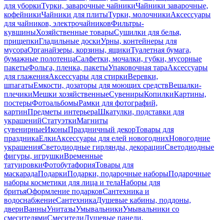
для уборки
Турки, заварочные чайники
Чайники заварочные,
кофейники
Чайники для плиты
Турки, молочники
Аксессуары
для чайников, электрочайников
Фильтры-
кувшины
Хозяйственные товары
Сушилки для белья,
прищепки
Гладильные доски
Урны, контейнеры для
мусора
Органайзеры, корзины, ящики
Туалетная бумага,
бумажные полотенца
Салфетки, мочалки, губки, мусорные
пакеты
Фольга, пленка, пакеты
Упаковочная тара
Аксессуары
для глажения
Аксессуары для стирки
Веревки,
шпагаты
Емкости, дозаторы для моющих средств
Вешалки-
плечики
Мешки хозяйственные
Сувениры
Копилки
Картины,
постеры
Фотоальбомы
Рамки для фотографий,
картин
Предметы интерьера
Шкатулки, подставки для
украшений
Статуэтки
Магниты
сувенирные
Иконы
Праздничный декор
Товары для
праздника
Елки
Аксессуары для елей новогодних
Новогодние
украшения
Светодиодные гирлянды, декорации
Светодиодные
фигуры, игрушки
Временные
татуировки
Фотобутафория
Товары для
маскарада
Подарки
Подарки, подарочные наборы
Подарочные
наборы косметики для лица и тела
Наборы для
бритья
Оформление подарков
Сантехника и
водоснабжение
Сантехника
Душевые кабины, поддоны,
двери
Ванны
Унитазы
Умывальники
Умывальники со
смесителями
Смесители
Душевые панели,