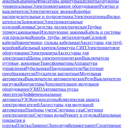
анкеры
Карабины
Фиксаторы арматуры
Шплинты
Пружины
универсальные
Электромонтажное оборудование
Розетки и
выключатели
Электрические звонки
Коробки
распределительные и подрозетники
Электропатроны
Вилки,
штепсели
Заземление
Электромонтажные
изделия
Клеммы
Средства диэлектрические
Трубки
термоусаживаемые
Изолирующие зажимы
Кабель и системы
для прокладки
Короба, трубы, металлорукав
Силовой
кабель
Наконечники, гильзы кабельные
Аксессуары для труб,
коробов
Кабельный крепеж
Арматура СИП
Электрощитовое
оборудование
Электрощиты
Аксессуары для
электрощита
Шины электротехнические
Выключатели
путевые, концевые
Трансформаторы
Аппаратура
управления
Рубильники
Предохранители
Частотные
преобразователи
Пускатели магнитные
Модульная
автоматика
Выключатели автоматические
Реле
Выключатели
нагрузки
Контакторы
Дополнительное модульное
оборудование
УЗИП
Автоматика пуска
двигателя
Дифференциальные
автоматы
УЗО
Конденсаторы
Комплексная защита
электродвигателей
Аксессуары для модульной
автоматики
Приборы учета
Счетчики газа
Счетчики
электроэнергии
Счетчики воды
Ремонт и отделка
Напольные
покрытия и
плитка
Плитка
Ламинат
Линолеум
Керамогранит
Спортивные