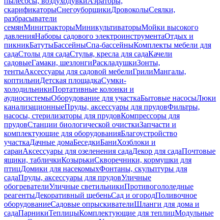
пылесосы, воздуходувки
Аэраторы,
скарификаторы
Снегоуборщики
Дровоколы
Сеялки,
разбрасыватели
семян
Минитракторы
Миникультиваторы
Мойки высокого
давления
Наборы садового электроинструмента
Отдых и
пикник
Батуты
Бассейны
Спа-бассейны
Комплекты мебели для
сада
Столы для сада
Стулья, кресла для сада
Качели
садовые
Гамаки, шезлонги
Раскладушки
Зонты,
тенты
Аксессуары для садовой мебели
Грили
Мангалы,
коптильни
Детская площадка
Сумки-
холодильники
Портативные колонки и
аудиосистемы
Оборудование для участка
Бытовые насосы
Люки
канализационные
Пруды, аксессуары для прудов
Фильтры,
насосы, стерилизаторы для прудов
Компрессоры для
прудов
Станции биологической очистки
Запчасти и
комплектующие для оборудования
Благоустройство
участка
Дачные дома
Беседки
Бани
Хозблоки и
сараи
Аксессуары для озеленения сада
Декор для сада
Почтовые
ящики, таблички
Козырьки
Скворечники, кормушки для
птиц
Домики для насекомых
Фонтаны, скульптуры для
сада
Пруды, аксессуары для прудов
Уличные
обогреватели
Уличные светильники
Противогололедные
реагенты
Декоративный щебень
Сад и огород
Поливочное
оборудование
Садовые опрыскиватели
Шланги для дома и
сада
Парники
Теплицы
Комплектующие для теплиц
Модульные