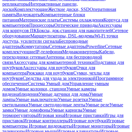
репликаторы
Интерактивные панели,
доски
Комплектующие
Жесткие диски, SSD
Оперативная
память
Видеокарты
Компьютерные блоки
питания
Материнские платы
Системы охлаждения
Корпуса для
компьютеров
Процессоры
Оптические приводы
Аксессуары
для корпусов ПК
Боксы, док-станции для накопителей
Сетевое
оборудование
Маршрутизаторы, DSL-модемы
Wi-Fi точки
доступа, усилители сигнала
Беспроводные
адаптеры
Коммутаторы
Сетевые адаптеры
Powerline
Сетевые
комплектующие
IP-телефония
Медиаконвертеры
Кабели,
переходники сетевые
Антенны для беспроводной
связи
Аксессуары для компьютерной техники
Подставки для
ноутбуков
Аксессуары для ноутбуков
Очки для
компьютера
Рюкзаки для ноутбуков
Сумки, чехлы для
ноутбуков
Средства для ухода за электроникой
Программное
обеспечение
Система Умный дом
Управление умным
домом
Умные колонки, станции
Умные камеры
видеонаблюдения
Умные датчики для дома
Умные
лампы
Умные выключатели
Умные розетки
Умные
светильники
Умные светодиодные ленты
Умные реле
Умные
замки
Умные домофоны
Умные карнизы
Умные
терморегуляторы
Игровая зона
Игровые приставки
Игры для
приставок
Игровые контроллеры
Игровые ноутбуки
Игровые
компьютеры
Игровые видеокарты
Игровые мониторы
Игровые
телевизоры
Игровые мыши
Игровые клавиатуры
Игровые