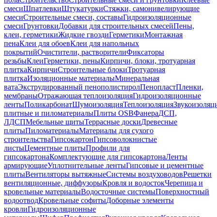
смеси
Шпатлевки
Штукатурки
Стяжки, самонивелирующие
смеси
Строительные смеси, составы
Гидроизоляционные
смеси
Грунтовки
Добавки для строительных смесей
Пены,
клеи, герметики
Жидкие гвозди
Герметики
Монтажная
пена
Клеи для обоев
Клеи для напольных
покрытий
Очистители, растворители
Фиксаторы
резьбы
Клеи
Герметики, пены
Кирпичи, блоки, тротуарная
плитка
Кирпичи
Строительные блоки
Тротуарная
плитка
Изоляционные материалы
Минеральная
вата
Экструдированный пенополистирол
Пенопласт
Пленки,
мембраны
Отражающая теплоизоляция
Гидроизоляционные
ленты
Поликарбонат
Шумоизоляция
Теплоизоляция
Звукоизоляц
плитные и пиломатериалы
Плиты OSB
Фанера
ДСП,
ЛДСП
Мебельные щиты
Террасные доски
Древесные
плиты
Пиломатериалы
Материалы для сухого
строительства
Гипсокартон
Гипсоволокнистые
листы
Цементные плиты
Профили для
гипсокартона
Комплектующие для гипсокартона
Ленты
армирующие
Уплотнительные ленты
Гипсовые и цементные
плиты
Вентиляторы вытяжные
Системы воздуховодов
Решетки
вентиляционные, диффузоры
Кровля и водосток
Черепица и
кровельные материалы
Водосточные системы
Поверхностный
водоотвод
Кровельные софиты
Доборные элементы
кровли
Гидроизоляционные