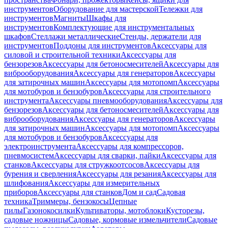
инструментов
Оборудование для мастерской
Тележки для
инструментов
Магниты
Шкафы для
инструментов
Комплектующие для инструментальных
шкафов
Стеллажи металлические
Стенды, держатели для
инструментов
Поддоны для инструментов
Аксессуары для
силовой и строительной техники
Аксессуары для
бензорезов
Аксессуары для бетоносмесителей
Аксессуары для
виброоборудования
Аксессуары для генераторов
Аксессуары
для затирочных машин
Аксессуары для мотопомп
Аксессуары
для мотобуров и бензобуров
Аксессуары для строительного
инструмента
Аксессуары пневмооборудования
Аксессуары для
бензорезов
Аксессуары для бетоносмесителей
Аксессуары для
виброоборудования
Аксессуары для генераторов
Аксессуары
для затирочных машин
Аксессуары для мотопомп
Аксессуары
для мотобуров и бензобуров
Аксессуары для
электроинструмента
Аксессуары для компрессоров,
пневмосистем
Аксессуары для сварки, пайки
Аксессуары для
станков
Аксессуары для стружкоотсосов
Аксессуары для
бурения и сверления
Аксессуары для резания
Аксессуары для
шлифования
Аксессуары для измерительных
приборов
Аксессуары для станков
Дом и сад
Садовая
техника
Триммеры, бензокосы
Цепные
пилы
Газонокосилки
Культиваторы, мотоблоки
Кусторезы,
садовые ножницы
Садовые, кормовые измельчители
Садовые