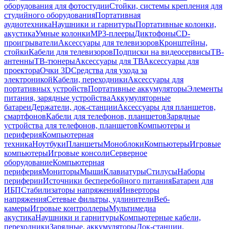
оборудования для фотостудии
Стойки, системы крепления для
студийного оборудования
Портативная
аудиотехника
Наушники и гарнитуры
Портативные колонки,
акустика
Умные колонки
MP3-плееры
Диктофоны
CD-
проигрыватели
Аксессуары для телевизоров
Кронштейны,
стойки
Кабели для телевизоров
Подписки на видеосервисы
ТВ-
антенны
ТВ-тюнеры
Аксессуары для ТВ
Аксессуары для
проектора
Очки 3D
Средства для ухода за
электроникой
Кабели, переходники
Аксессуары для
портативных устройств
Портативные аккумуляторы
Элементы
питания, зарядные устройства
Аккумуляторные
батареи
Держатели, док-станции
Аксессуары для планшетов,
смартфонов
Кабели для телефонов, планшетов
Зарядные
устройства для телефонов, планшетов
Компьютеры и
периферия
Компьютерная
техника
Ноутбуки
Планшеты
Моноблоки
Компьютеры
Игровые
компьютеры
Игровые консоли
Серверное
оборудование
Компьютерная
периферия
Мониторы
Мыши
Клавиатуры
Стилусы
Наборы
периферии
Источники бесперебойного питания
Батареи для
ИБП
Стабилизаторы напряжения
Инверторы
напряжения
Сетевые фильтры, удлинители
Веб-
камеры
Игровые контроллеры
Мультимедиа
акустика
Наушники и гарнитуры
Компьютерные кабели,
переходники
Зарядные, аккумуляторы
Док-станции,