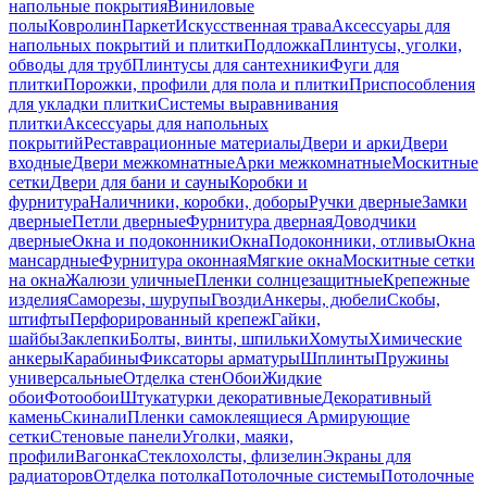
напольные покрытия
Виниловые
полы
Ковролин
Паркет
Искусственная трава
Аксессуары для
напольных покрытий и плитки
Подложка
Плинтусы, уголки,
обводы для труб
Плинтусы для сантехники
Фуги для
плитки
Порожки, профили для пола и плитки
Приспособления
для укладки плитки
Системы выравнивания
плитки
Аксессуары для напольных
покрытий
Реставрационные материалы
Двери и арки
Двери
входные
Двери межкомнатные
Арки межкомнатные
Москитные
сетки
Двери для бани и сауны
Коробки и
фурнитура
Наличники, коробки, доборы
Ручки дверные
Замки
дверные
Петли дверные
Фурнитура дверная
Доводчики
дверные
Окна и подоконники
Окна
Подоконники, отливы
Окна
мансардные
Фурнитура оконная
Мягкие окна
Москитные сетки
на окна
Жалюзи уличные
Пленки солнцезащитные
Крепежные
изделия
Саморезы, шурупы
Гвозди
Анкеры, дюбели
Скобы,
штифты
Перфорированный крепеж
Гайки,
шайбы
Заклепки
Болты, винты, шпильки
Хомуты
Химические
анкеры
Карабины
Фиксаторы арматуры
Шплинты
Пружины
универсальные
Отделка стен
Обои
Жидкие
обои
Фотообои
Штукатурки декоративные
Декоративный
камень
Скинали
Пленки самоклеящиеся
Армирующие
сетки
Стеновые панели
Уголки, маяки,
профили
Вагонка
Стеклохолсты, флизелин
Экраны для
радиаторов
Отделка потолка
Потолочные системы
Потолочные