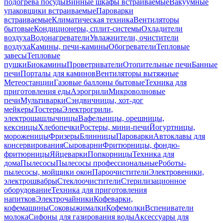
подогрева посуды
Винные шкафы встраиваемые
Вакуумные
упаковщики встраиваемые
Пароварки
встраиваемые
Климатическая техника
Вентиляторы
бытовые
Кондиционеры, сплит-системы
Охладители
воздуха
Водонагреватели
Увлажнители, очистители
воздуха
Камины, печи-камины
Обогреватели
Тепловые
завесы
Тепловые
пушки
Биокамины
Проветриватели
Отопительные печи
Банные
печи
Порталы для каминов
Вентиляторы вытяжные
Метеостанции
Газовые баллоны бытовые
Техника для
приготовления еды
Аэрогрили
Микроволновые
печи
Мультиварки
Сэндвичницы, хот-дог
мейкеры
Тостеры
Электрогрили,
электрошашлычницы
Вафельницы, орешницы,
кексницы
Хлебопечки
Ростеры, мини-печи
Йогуртницы,
мороженицы
Фризеры
Блинницы
Пароварки
Автоклавы для
консервирования
Сыроварни
Фритюрницы, фондю-
фритюрницы
Яйцеварки
Попкорницы
Техника для
дома
Пылесосы
Пылесосы профессиональные
Роботы-
пылесосы, мойщики окон
Пароочистители
Электровеники,
электрошвабры
Стеклоочистители
Стерилизационное
оборудование
Техника для приготовления
напитков
Электрочайники
Кофеварки,
кофемашины
Соковыжималки
Кофемолки
Вспениватели
молока
Сифоны для газирования воды
Аксессуары для