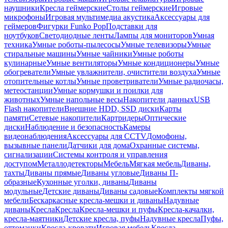
наушники
Кресла геймерские
Столы геймерские
Игровые
микрофоны
Игровая мультимедиа акустика
Аксессуары для
геймеров
Фигурки Funko Pop
Подставки для
ноутбуков
Светодиодные ленты
Лампы для мониторов
Умная
техника
Умные роботы-пылесосы
Умные телевизоры
Умные
стиральные машины
Умные чайники
Умные роботы
кулинарные
Умные вентиляторы
Умные кондиционеры
Умные
обогреватели
Умные увлажнители, очистители воздуха
Умные
отопительные котлы
Умные проветриватели
Умные радиочасы,
метеостанции
Умные кормушки и поилки для
животных
Умные напольные весы
Накопители данных
USB
Flash накопители
Внешние HDD, SSD диски
Карты
памяти
Сетевые накопители
Картридеры
Оптические
диски
Наблюдение и безопасность
Камеры
видеонаблюдения
Аксессуары для CCTV
Домофоны,
вызывные панели
Датчики для дома
Охранные системы,
сигнализации
Системы контроля и управления
доступом
Металлодетекторы
Мебель
Мягкая мебель
Диваны,
тахты
Диваны прямые
Диваны угловые
Диваны П-
образные
Кухонные уголки, диваны
Диваны
модульные
Детские диваны
Диваны садовые
Комплекты мягкой
мебели
Бескаркасные кресла-мешки и диваны
Надувные
диваны
Кресла
Кресла
Кресла-мешки и пуфы
Кресла-качалки,
кресла-маятники
Детские кресла, пуфы
Надувные кресла
Пуфы,
оттоманки
Кресла-кровати
Игровая мебель
Кресла