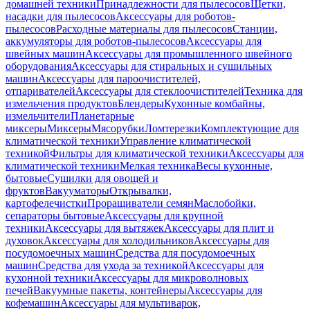
домашней техники
Принадлежности для пылесосов
Щетки,
насадки для пылесосов
Аксессуары для роботов-
пылесосов
Расходные материалы для пылесосов
Станции,
аккумуляторы для роботов-пылесосов
Аксессуары для
швейных машин
Аксессуары для промышленного швейного
оборудования
Аксессуары для стиральных и сушильных
машин
Аксессуары для пароочистителей,
отпаривателей
Аксессуары для стеклоочистителей
Техника для
измельчения продуктов
Блендеры
Кухонные комбайны,
измельчители
Планетарные
миксеры
Миксеры
Мясорубки
Ломтерезки
Комплектующие для
климатической техники
Управление климатической
техникой
Фильтры для климатической техники
Аксессуары для
климатической техники
Мелкая техника
Весы кухонные,
бытовые
Сушилки для овощей и
фруктов
Вакууматоры
Открывалки,
картофелечистки
Проращиватели семян
Маслобойки,
сепараторы бытовые
Аксессуары для крупной
техники
Аксессуары для вытяжек
Аксессуары для плит и
духовок
Аксессуары для холодильников
Аксессуары для
посудомоечных машин
Средства для посудомоечных
машин
Средства для ухода за техникой
Аксессуары для
кухонной техники
Аксессуары для микроволновых
печей
Вакуумные пакеты, контейнеры
Аксессуары для
кофемашин
Аксессуары для мультиварок,