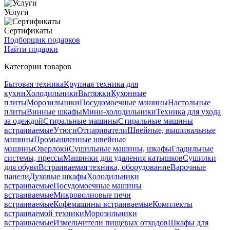
Услуги
Сертификаты
Подборщик подарков
Найти подарки
Категории товаров
Бытовая техника
Крупная техника для
кухни
Холодильники
Вытяжки
Кухонные
плиты
Морозильники
Посудомоечные машины
Настольные
плиты
Винные шкафы
Мини-холодильники
Техника для ухода
за одеждой
Стиральные машины
Стиральные машины
встраиваемые
Утюги
Отпариватели
Швейные, вышивальные
машины
Промышленные швейные
машины
Оверлоки
Сушильные машины, шкафы
Гладильные
системы, прессы
Машинки для удаления катышков
Сушилки
для обуви
Встраиваемая техника, оборудование
Варочные
панели
Духовые шкафы
Холодильники
встраиваемые
Посудомоечные машины
встраиваемые
Микроволновые печи
встраиваемые
Кофемашины встраиваемые
Комплекты
встраиваемой техники
Морозильники
встраиваемые
Измельчители пищевых отходов
Шкафы для