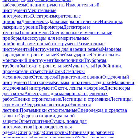
кабелерезы
Специнструменты
Измерительный
инструмент
Мерительные
инструменты
Электроизмерительные
приборы
Дальномеры
Дальномеры оптические
Нивелиры,
лазерные уровни
Пирометры
Детекторы и
тестеры
Толщиномеры
Специальные измерительные
приборы
Аксессуары для измерительных
приборов
Разметочный инструмент
Разметочные
инструменты
Инструменты для нарезки резьбы
Маркеры,
карандаши строительные
Клейма ударные
Строительно-
монтажный инструмент
Заклепочники
Труборезы,
трубогибы
Ножи строительные
Мультитулы
Пробойники,
просекатели отверстий
Ломы
Степлеры
механические
Стеклорезы
Прикаточные валики
Отделочный
инструмент
Плиткорезы
Кельмы, шпатели, гладилки
Малярный,
отделочный инструмент
Скотч, ленты малярные
Диспенсеры
для скотча
Аксессуары для малярных, отделочных
работ
Пленки строительные
Лестницы и стремянки
Лестницы,
стремянки
Чердачные лестницы
Элементы
лестниц
Подъемники строительные
Спецодежда и средства
защиты
Средства индивидуальной
защиты
Огнетушители
Сумки, пояса для
инструментов
Производственная
одежда
Спецодежда
Спецобувь
Организация рабочего
пространства
Фонари, прожекторы
Кейсы, ящики для