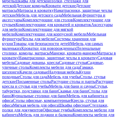
мебель
Шкафы для детской
Полки, стеллажи для
детской
Детские комоды
Кровати детские
Детские
матрасы
Матрасы в кроватку
Наматрасники, защитные чехлы
детские
Мебель для детского сада
Мебельная фурнитура и
аксессуары
Комплектующие для столов
Комплектующие для
стульев
Комплектующие для кроватей и кроваток
Аксессуары
для мебели
Комплектующие для мягкой
мебели
Комплектующие для корпусной мебели
Мебельная
фурнитура
Чехлы для мебели
Системы хранения для
кухни
Товары для безопасности детей
Мебель для самых
маленьких
Кроватки для новорожденных
Пеленальные
столики, комоды, матрасы
Манежи, кровати-манежи
Матрасы в
кроватку
Наматрасники, защитные чехлы в кроватку
Садовая
мебель
Садовые диваны, кресла
Садовые стулья
Садовые,
уличные столы
Комплекты мебели для сада
Гамаки,
шезлонги
Качели садовые
Надувная мебель
Кухни
походные
Столы для сада
Мебель для учебы
Столы, стулья
детские
Письменные столы
Растущие столы и парты
Растущие
кресла и стулья для учебы
Мебель для бани и сауны
Стулья,
табуретки, подставки для бани
Скамьи для бани
Столы для
бани
Журнальные столики для бани
Мебель для кабинета и
офиса
Столы офисные, компьютерные
Кресла, стулья для
офиса
Мягкая мебель для офиса
Шкафы офисные
Стеллажи,
полки для документов
Офисные тумбы
Комплекты мебели для
кабинета
Мебель для лоджии и балкона
Комплекты мебели для