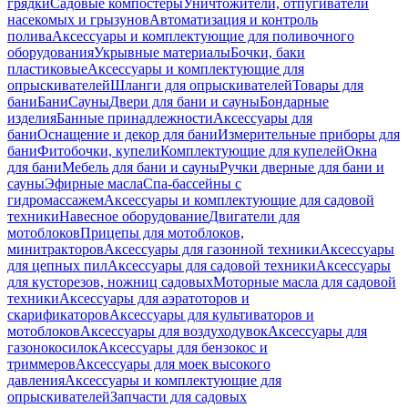
грядки
Садовые компостеры
Уничтожители, отпугиватели
насекомых и грызунов
Автоматизация и контроль
полива
Аксессуары и комплектующие для поливочного
оборудования
Укрывные материалы
Бочки, баки
пластиковые
Аксессуары и комплектующие для
опрыскивателей
Шланги для опрыскивателей
Товары для
бани
Бани
Сауны
Двери для бани и сауны
Бондарные
изделия
Банные принадлежности
Аксессуары для
бани
Оснащение и декор для бани
Измерительные приборы для
бани
Фитобочки, купели
Комплектующие для купелей
Окна
для бани
Мебель для бани и сауны
Ручки дверные для бани и
сауны
Эфирные масла
Спа-бассейны с
гидромассажем
Аксессуары и комплектующие для садовой
техники
Навесное оборудование
Двигатели для
мотоблоков
Прицепы для мотоблоков,
минитракторов
Аксессуары для газонной техники
Аксессуары
для цепных пил
Аксессуары для садовой техники
Аксессуары
для кусторезов, ножниц садовых
Моторные масла для садовой
техники
Аксессуары для аэратоторов и
скарификаторов
Аксессуары для культиваторов и
мотоблоков
Аксессуары для воздуходувок
Аксессуары для
газонокосилок
Аксессуары для бензокос и
триммеров
Аксессуары для моек высокого
давления
Аксессуары и комплектующие для
опрыскивателей
Запчасти для садовых