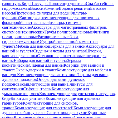
гарнитуры
Биде
Писсуары
Полотенцесушители
Спа-бассейны с
гидромассажем
Водоснабжение
Водонагреватели
Бытовые
насосы
Проточные фильтры для воды
Фильтры-
кувшины
Картриджи, комплектующие для проточных
фильтров
Магистральные фильтры, системы
сантехнические
Аксессуары для магистральных фильтров,
систем сантехнических
Трубы полипропиленовые
Фитинги
полипропиленовые
Расширительные баки,
гидроаккумуляторы
Обустройство ванной комнаты и
туалета
Мебель для ванной
Зеркала для ванной
Аксессуары для
ванной и туалета
Сиденья и чехлы для унитаза
Шторки,
карнизы для ванны
Стеклянные, пластиковые шторки для
ванны
Наборы для ванной и туалета
Зеркала
косметические
Сиденья для ванны
Коврики для ванной и
туалета
Экран-дверки в туалет
Комплектующие для мебели в
ванную
Комплектующие для сантехники
Экраны для ванн,
душевых поддонов
Опоры для ванн, душевых
поддонов
Комплектующие для ванн
Плинтусы для
сантехники
Сифоны, трапы
Комплектующие для
умывальников, моек
Комплектующие для унитазов, писсуаров,
биде
Бачки для унитазов
Комплектующие для душевых
гарнитуров
Комплектующие для сифонов,
трапов
Комплектующие для смесителей
Комплектующие для
душевых кабин, уголков
Сантехника для кухни
Кухонные
мойки
Кухонные мойки со смесителями
Смесители для