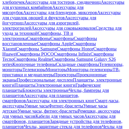
хлебопечек
Аксессуары для тостеров, сэндвичниц
Аксессуары
для кухонных комбайнов
Аксессуары для
мясорубок
Аксессуары для блендеров, миксеров
Аксессуары
для сушилок овощей и фруктов
Аксессуары для
йогуртниц
Аксессуары для аэрогрилей,
электрогрилей
Аксессуары для соковыжималок
Средства для
ухода за техникой
Смартфоны, ТВ и
электроника
Смартфоны
Смартфоны
Смартфоны
восстановленные
Смартфоны Apple
Смартфоны
Xiaomi
Смартфоны Samsung
Смартфоны Honor
Смартфоны
Huawei
Смартфоны POCO
Смартфоны Infinix
Смартфоны
Tecno
Смартфоны Realme
Смартфоны Samsung Galaxy S26
series
Кнопочные телефоны
Складные смартфоны
Телевизоры,
мониторы
Телевизоры
Мониторы
Мониторы-телевизоры
ТВ-
приставки и медиаплееры
Проекторы
Проекционные
экраны
Профессиональные дисплеи
Планшеты, электронные
книги
Планшеты
Электронные книги
Графические
планшеты
Блокноты электронные
Чехлы, бамперы для
планшетов
Аксессуары для планшетов,
смартфонов
Аксессуары для электронных книг
Смарт-часы,
аксессуары
Умные часы
Фитнес-браслеты
Умные часы
детские
Умные часы, фитнес-браслеты
Ремешки, аксессуары
для умных часов
Кабели для умных часов
Аксессуары для
смартфонов, планшетов
Зарядные устройства для телефонов,
планшетов
Чехлы, защитные стекла для телефонов
Чехлы для