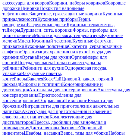
аксессуары для ковров
Коврики, наборы ковриков
Ковровые
дорожки
Циновки
Покрытия напольные
тафтинговые
Защитные, грязезащитные коврики
Кухонные
принадлежности
Кухонные приборы
Терки,
овощерезки
Разделочные доски
Кухонные термометры,
таймеры
Дуршлаги, сита, воронки
Формы, приборы для
приготовления
Молотки для мяса, тендерайзеры
Кухонные
мелочи
Миски
Кухонный текстиль
Кухонные фартуки,
прихватки
Кухонные полотенца
Скатерти, сервировочные
салфетки
Организация хранения на кухне
Посуда для
хранения
Органайзеры для кухни
Органайзеры для
специй
Посуда для ланча
Полки и аксессуары на
рейлинги
Рейлинги для кухни
Одноразовая посуда,
упаковка
Вакуумные пакеты,
контейнеры
Бакалея
Кофе
Чай
Цикорий, какао, горячий
шоколад
Сиропы и топпинги
Консервирование и
дистилляция
Автоклавы для консервирования
Аксессуары для
консервирования
Приспособления для
консервирования
Открывалки
Пивоварни
Емкости для
брожения
Ингредиенты для приготовления алкогольных
напитков
Аксессуары для приготовления и хранения
алкогольных напитков
Комплектующие для
дистилляторов
Прессы, дробилки для виноделия и
пивоварения
Дистилляторы бытовые
Уборочный
инвентарь
Швабры, насадки
Ведра, тазы для уборки
Наборы