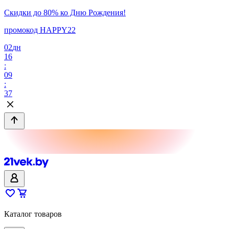
Скидки до 80% ко Дню Рождения!
промокод HAPPY22
02
дн
16
:
09
:
37
Каталог товаров