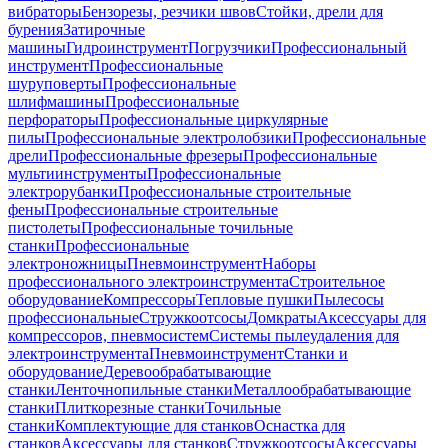
вибраторы
Бензорезы, резчики швов
Стойки, дрели для
бурения
Затирочные
машины
Гидроинструмент
Погрузчики
Профессиональный
инструмент
Профессиональные
шуруповерты
Профессиональные
шлифмашины
Профессиональные
перфораторы
Профессиональные циркулярные
пилы
Профессиональные электролобзики
Профессиональные
дрели
Профессиональные фрезеры
Профессиональные
мультиинструменты
Профессиональные
электрорубанки
Профессиональные строительные
фены
Профессиональные строительные
пистолеты
Профессиональные точильные
станки
Профессиональные
электроножницы
Пневмоинструмент
Наборы
профессионального электроинструмента
Строительное
оборудование
Компрессоры
Тепловые пушки
Пылесосы
профессиональные
Стружкоотсосы
Домкраты
Аксессуары для
компрессоров, пневмосистем
Системы пылеудаления для
электроинструмента
Пневмоинструмент
Станки и
оборудование
Деревообрабатывающие
станки
Ленточнопильные станки
Металлообрабатывающие
станки
Плиткорезные станки
Точильные
станки
Комплектующие для станков
Оснастка для
станков
Аксессуары для станков
Стружкоотсосы
Аксессуары