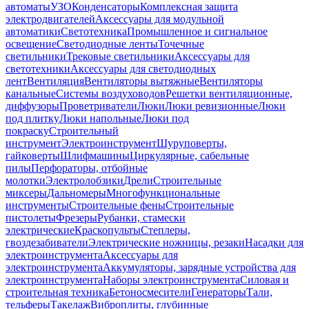
автоматы
УЗО
Конденсаторы
Комплексная защита
электродвигателей
Аксессуары для модульной
автоматики
Светотехника
Промышленное и сигнальное
освещение
Светодиодные ленты
Точечные
светильники
Трековые светильники
Аксессуары для
светотехники
Аксессуары для светодиодных
лент
Вентиляция
Вентиляторы вытяжные
Вентиляторы
канальные
Системы воздуховодов
Решетки вентиляционные,
диффузоры
Проветриватели
Люки
Люки ревизионные
Люки
под плитку
Люки напольные
Люки под
покраску
Строительный
инструмент
Электроинструмент
Шуруповерты,
гайковерты
Шлифмашины
Циркулярные, сабельные
пилы
Перфораторы, отбойные
молотки
Электролобзики
Дрели
Строительные
миксеры
Дальномеры
Многофункциональные
инструменты
Строительные фены
Строительные
пистолеты
Фрезеры
Рубанки, стамески
электрические
Краскопульты
Степлеры,
гвоздезабиватели
Электрические ножницы, резаки
Насадки для
электроинструмента
Аксессуары для
электроинструмента
Аккумуляторы, зарядные устройства для
электроинструмента
Наборы электроинструмента
Силовая и
строительная техника
Бетоносмесители
Генераторы
Тали,
тельферы
Такелаж
Виброплиты, глубинные