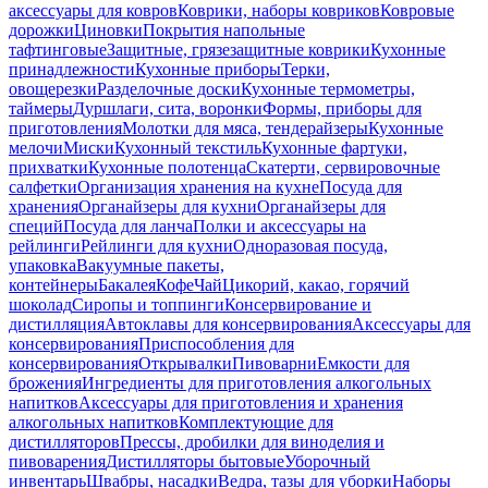
аксессуары для ковров
Коврики, наборы ковриков
Ковровые
дорожки
Циновки
Покрытия напольные
тафтинговые
Защитные, грязезащитные коврики
Кухонные
принадлежности
Кухонные приборы
Терки,
овощерезки
Разделочные доски
Кухонные термометры,
таймеры
Дуршлаги, сита, воронки
Формы, приборы для
приготовления
Молотки для мяса, тендерайзеры
Кухонные
мелочи
Миски
Кухонный текстиль
Кухонные фартуки,
прихватки
Кухонные полотенца
Скатерти, сервировочные
салфетки
Организация хранения на кухне
Посуда для
хранения
Органайзеры для кухни
Органайзеры для
специй
Посуда для ланча
Полки и аксессуары на
рейлинги
Рейлинги для кухни
Одноразовая посуда,
упаковка
Вакуумные пакеты,
контейнеры
Бакалея
Кофе
Чай
Цикорий, какао, горячий
шоколад
Сиропы и топпинги
Консервирование и
дистилляция
Автоклавы для консервирования
Аксессуары для
консервирования
Приспособления для
консервирования
Открывалки
Пивоварни
Емкости для
брожения
Ингредиенты для приготовления алкогольных
напитков
Аксессуары для приготовления и хранения
алкогольных напитков
Комплектующие для
дистилляторов
Прессы, дробилки для виноделия и
пивоварения
Дистилляторы бытовые
Уборочный
инвентарь
Швабры, насадки
Ведра, тазы для уборки
Наборы