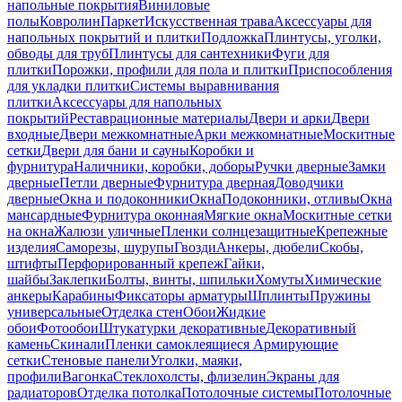
напольные покрытия
Виниловые
полы
Ковролин
Паркет
Искусственная трава
Аксессуары для
напольных покрытий и плитки
Подложка
Плинтусы, уголки,
обводы для труб
Плинтусы для сантехники
Фуги для
плитки
Порожки, профили для пола и плитки
Приспособления
для укладки плитки
Системы выравнивания
плитки
Аксессуары для напольных
покрытий
Реставрационные материалы
Двери и арки
Двери
входные
Двери межкомнатные
Арки межкомнатные
Москитные
сетки
Двери для бани и сауны
Коробки и
фурнитура
Наличники, коробки, доборы
Ручки дверные
Замки
дверные
Петли дверные
Фурнитура дверная
Доводчики
дверные
Окна и подоконники
Окна
Подоконники, отливы
Окна
мансардные
Фурнитура оконная
Мягкие окна
Москитные сетки
на окна
Жалюзи уличные
Пленки солнцезащитные
Крепежные
изделия
Саморезы, шурупы
Гвозди
Анкеры, дюбели
Скобы,
штифты
Перфорированный крепеж
Гайки,
шайбы
Заклепки
Болты, винты, шпильки
Хомуты
Химические
анкеры
Карабины
Фиксаторы арматуры
Шплинты
Пружины
универсальные
Отделка стен
Обои
Жидкие
обои
Фотообои
Штукатурки декоративные
Декоративный
камень
Скинали
Пленки самоклеящиеся
Армирующие
сетки
Стеновые панели
Уголки, маяки,
профили
Вагонка
Стеклохолсты, флизелин
Экраны для
радиаторов
Отделка потолка
Потолочные системы
Потолочные