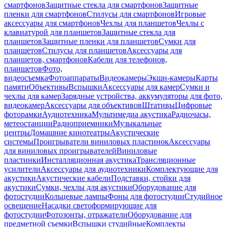
смартфонов
Защитные стекла для смартфонов
Защитные
пленки для смартфонов
Стилусы для смартфонов
Игровые
аксессуары для смартфонов
Чехлы для планшетов
Чехлы с
клавиатурой для планшетов
Защитные стекла для
планшетов
Защитные пленки для планшетов
Сумки для
планшетов
Стилусы для планшетов
Аксессуары для
планшетов, смартфонов
Кабели для телефонов,
планшетов
Фото,
видеосъемка
Фотоаппараты
Видеокамеры
Экшн-камеры
Карты
памяти
Объективы
Вспышки
Аксессуары для камер
Сумки и
чехлы для камер
Зарядные устройства, аккумуляторы для фото,
видеокамер
Аксессуары для объективов
Штативы
Цифровые
фоторамки
Аудиотехника
Мультимедиа акустика
Радиочасы,
метеостанции
Радиоприемники
Музыкальные
центры
Домашние кинотеатры
Акустические
системы
Проигрыватели виниловых пластинок
Аксессуары
для виниловых проигрывателей
Виниловые
пластинки
Инсталляционная акустика
Трансляционные
усилители
Аксессуары для аудиотехники
Комплектующие для
акустики
Акустические кабели
Подставки, стойки для
акустики
Сумки, чехлы для акустики
Оборудование для
фотостудии
Кольцевые лампы
Фоны для фотостудии
Студийное
освещение
Насадки светоформирующие для
фотостудии
Фотозонты, отражатели
Оборудование для
предметной съемки
Вспышки студийные
Комплекты