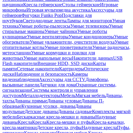
наушники
Кресла геймерские
Столы геймерские
Игровые
микрофоны
Игровая мультимедиа акустика
Аксессуары для
геймеров
Фигурки Funko Pop
Подставки для
ноутбуков
Светодиодные ленты
Лампы для мониторов
Умная
техника
Умные роботы-пылесосы
Умные телевизоры
Умные
стиральные машины
Умные чайники
Умные роботы
кулинарные
Умные вентиляторы
Умные кондиционеры
Умные
обогреватели
Умные увлажнители, очистители воздуха
Умные
отопительные котлы
Умные проветриватели
Умные радиочасы,
метеостанции
Умные кормушки и поилки для
животных
Умные напольные весы
Накопители данных
USB
Flash накопители
Внешние HDD, SSD диски
Карты
памяти
Сетевые накопители
Картридеры
Оптические
диски
Наблюдение и безопасность
Камеры
видеонаблюдения
Аксессуары для CCTV
Домофоны,
вызывные панели
Датчики для дома
Охранные системы,
сигнализации
Системы контроля и управления
доступом
Металлодетекторы
Мебель
Мягкая мебель
Диваны,
тахты
Диваны прямые
Диваны угловые
Диваны П-
образные
Кухонные уголки, диваны
Диваны
модульные
Детские диваны
Диваны садовые
Комплекты мягкой
мебели
Бескаркасные кресла-мешки и диваны
Надувные
диваны
Кресла
Кресла
Кресла-мешки и пуфы
Кресла-качалки,
кресла-маятники
Детские кресла, пуфы
Надувные кресла
Пуфы,
оттоманки
Кресла-кровати
Игровая мебель
Кресла