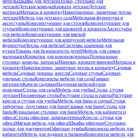
мебель
Шкафы для детской
Полки, стеллажи для
детской
Детские комоды
Кровати детские
Детские
матрасы
Матрасы в кроватку
Наматрасники, защитные чехлы
детские
Мебель для детского сада
Мебельная фурнитура и
аксессуары
Комплектующие для столов
Комплектующие для
стульев
Комплектующие для кроватей и кроваток
Аксессуары
для мебели
Комплектующие для мягкой
мебели
Комплектующие для корпусной мебели
Мебельная
фурнитура
Чехлы для мебели
Системы хранения для
кухни
Товары для безопасности детей
Мебель для самых
маленьких
Кроватки для новорожденных
Пеленальные
столики, комоды, матрасы
Манежи, кровати-манежи
Матрасы в
кроватку
Наматрасники, защитные чехлы в кроватку
Садовая
мебель
Садовые диваны, кресла
Садовые стулья
Садовые,
уличные столы
Комплекты мебели для сада
Гамаки,
шезлонги
Качели садовые
Надувная мебель
Кухни
походные
Столы для сада
Мебель для учебы
Столы, стулья
детские
Письменные столы
Растущие столы и парты
Растущие
кресла и стулья для учебы
Мебель для бани и сауны
Стулья,
табуретки, подставки для бани
Скамьи для бани
Столы для
бани
Журнальные столики для бани
Мебель для кабинета и
офиса
Столы офисные, компьютерные
Кресла, стулья для
офиса
Мягкая мебель для офиса
Шкафы офисные
Стеллажи,
полки для документов
Офисные тумбы
Комплекты мебели для
кабинета
Мебель для лоджии и балкона
Комплекты мебели для