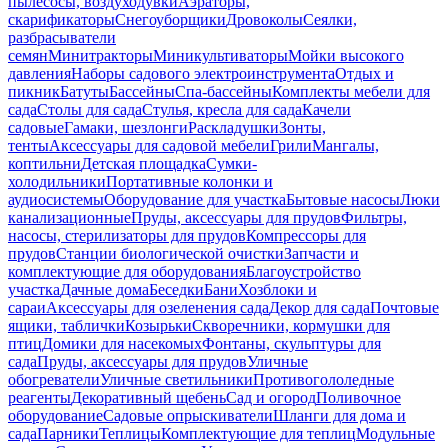
пылесосы, воздуходувки
Аэраторы,
скарификаторы
Снегоуборщики
Дровоколы
Сеялки,
разбрасыватели
семян
Минитракторы
Миникультиваторы
Мойки высокого
давления
Наборы садового электроинструмента
Отдых и
пикник
Батуты
Бассейны
Спа-бассейны
Комплекты мебели для
сада
Столы для сада
Стулья, кресла для сада
Качели
садовые
Гамаки, шезлонги
Раскладушки
Зонты,
тенты
Аксессуары для садовой мебели
Грили
Мангалы,
коптильни
Детская площадка
Сумки-
холодильники
Портативные колонки и
аудиосистемы
Оборудование для участка
Бытовые насосы
Люки
канализационные
Пруды, аксессуары для прудов
Фильтры,
насосы, стерилизаторы для прудов
Компрессоры для
прудов
Станции биологической очистки
Запчасти и
комплектующие для оборудования
Благоустройство
участка
Дачные дома
Беседки
Бани
Хозблоки и
сараи
Аксессуары для озеленения сада
Декор для сада
Почтовые
ящики, таблички
Козырьки
Скворечники, кормушки для
птиц
Домики для насекомых
Фонтаны, скульптуры для
сада
Пруды, аксессуары для прудов
Уличные
обогреватели
Уличные светильники
Противогололедные
реагенты
Декоративный щебень
Сад и огород
Поливочное
оборудование
Садовые опрыскиватели
Шланги для дома и
сада
Парники
Теплицы
Комплектующие для теплиц
Модульные