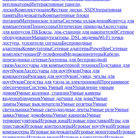
репликаторы
Интерактивные панели,
доски
Комплектующие
Жесткие диски, SSD
Оперативная
память
Видеокарты
Компьютерные блоки
питания
Материнские платы
Системы охлаждения
Корпуса для
компьютеров
Процессоры
Оптические приводы
Аксессуары
для корпусов ПК
Боксы, док-станции для накопителей
Сетевое
оборудование
Маршрутизаторы, DSL-модемы
Wi-Fi точки
доступа, усилители сигнала
Беспроводные
адаптеры
Коммутаторы
Сетевые адаптеры
Powerline
Сетевые
комплектующие
IP-телефония
Медиаконвертеры
Кабели,
переходники сетевые
Антенны для беспроводной
связи
Аксессуары для компьютерной техники
Подставки для
ноутбуков
Аксессуары для ноутбуков
Очки для
компьютера
Рюкзаки для ноутбуков
Сумки, чехлы для
ноутбуков
Средства для ухода за электроникой
Программное
обеспечение
Система Умный дом
Управление умным
домом
Умные колонки, станции
Умные камеры
видеонаблюдения
Умные датчики для дома
Умные
лампы
Умные выключатели
Умные розетки
Умные
светильники
Умные светодиодные ленты
Умные реле
Умные
замки
Умные домофоны
Умные карнизы
Умные
терморегуляторы
Игровая зона
Игровые приставки
Игры для
приставок
Игровые контроллеры
Игровые ноутбуки
Игровые
компьютеры
Игровые видеокарты
Игровые мониторы
Игровые
телевизоры
Игровые мыши
Игровые клавиатуры
Игровые