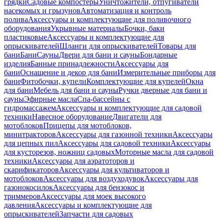
грядки
Садовые компостеры
Уничтожители, отпугиватели
насекомых и грызунов
Автоматизация и контроль
полива
Аксессуары и комплектующие для поливочного
оборудования
Укрывные материалы
Бочки, баки
пластиковые
Аксессуары и комплектующие для
опрыскивателей
Шланги для опрыскивателей
Товары для
бани
Бани
Сауны
Двери для бани и сауны
Бондарные
изделия
Банные принадлежности
Аксессуары для
бани
Оснащение и декор для бани
Измерительные приборы для
бани
Фитобочки, купели
Комплектующие для купелей
Окна
для бани
Мебель для бани и сауны
Ручки дверные для бани и
сауны
Эфирные масла
Спа-бассейны с
гидромассажем
Аксессуары и комплектующие для садовой
техники
Навесное оборудование
Двигатели для
мотоблоков
Прицепы для мотоблоков,
минитракторов
Аксессуары для газонной техники
Аксессуары
для цепных пил
Аксессуары для садовой техники
Аксессуары
для кусторезов, ножниц садовых
Моторные масла для садовой
техники
Аксессуары для аэратоторов и
скарификаторов
Аксессуары для культиваторов и
мотоблоков
Аксессуары для воздуходувок
Аксессуары для
газонокосилок
Аксессуары для бензокос и
триммеров
Аксессуары для моек высокого
давления
Аксессуары и комплектующие для
опрыскивателей
Запчасти для садовых