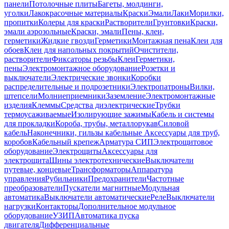
панели
Потолочные плиты
Багеты, молдинги,
уголки
Лакокрасочные материалы
Краски
Эмали
Лаки
Морилки,
пропитки
Колеры для краски
Растворители
Грунтовки
Краски,
эмали аэрозольные
Краски, эмали
Пены, клеи,
герметики
Жидкие гвозди
Герметики
Монтажная пена
Клеи для
обоев
Клеи для напольных покрытий
Очистители,
растворители
Фиксаторы резьбы
Клеи
Герметики,
пены
Электромонтажное оборудование
Розетки и
выключатели
Электрические звонки
Коробки
распределительные и подрозетники
Электропатроны
Вилки,
штепсели
Молниеприемники
Заземление
Электромонтажные
изделия
Клеммы
Средства диэлектрические
Трубки
термоусаживаемые
Изолирующие зажимы
Кабель и системы
для прокладки
Короба, трубы, металлорукав
Силовой
кабель
Наконечники, гильзы кабельные
Аксессуары для труб,
коробов
Кабельный крепеж
Арматура СИП
Электрощитовое
оборудование
Электрощиты
Аксессуары для
электрощита
Шины электротехнические
Выключатели
путевые, концевые
Трансформаторы
Аппаратура
управления
Рубильники
Предохранители
Частотные
преобразователи
Пускатели магнитные
Модульная
автоматика
Выключатели автоматические
Реле
Выключатели
нагрузки
Контакторы
Дополнительное модульное
оборудование
УЗИП
Автоматика пуска
двигателя
Дифференциальные