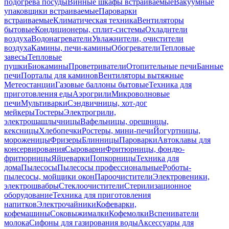
подогрева посуды
Винные шкафы встраиваемые
Вакуумные
упаковщики встраиваемые
Пароварки
встраиваемые
Климатическая техника
Вентиляторы
бытовые
Кондиционеры, сплит-системы
Охладители
воздуха
Водонагреватели
Увлажнители, очистители
воздуха
Камины, печи-камины
Обогреватели
Тепловые
завесы
Тепловые
пушки
Биокамины
Проветриватели
Отопительные печи
Банные
печи
Порталы для каминов
Вентиляторы вытяжные
Метеостанции
Газовые баллоны бытовые
Техника для
приготовления еды
Аэрогрили
Микроволновые
печи
Мультиварки
Сэндвичницы, хот-дог
мейкеры
Тостеры
Электрогрили,
электрошашлычницы
Вафельницы, орешницы,
кексницы
Хлебопечки
Ростеры, мини-печи
Йогуртницы,
мороженицы
Фризеры
Блинницы
Пароварки
Автоклавы для
консервирования
Сыроварни
Фритюрницы, фондю-
фритюрницы
Яйцеварки
Попкорницы
Техника для
дома
Пылесосы
Пылесосы профессиональные
Роботы-
пылесосы, мойщики окон
Пароочистители
Электровеники,
электрошвабры
Стеклоочистители
Стерилизационное
оборудование
Техника для приготовления
напитков
Электрочайники
Кофеварки,
кофемашины
Соковыжималки
Кофемолки
Вспениватели
молока
Сифоны для газирования воды
Аксессуары для