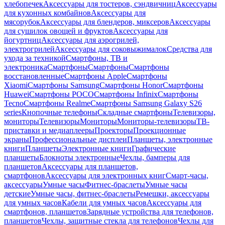
хлебопечек
Аксессуары для тостеров, сэндвичниц
Аксессуары
для кухонных комбайнов
Аксессуары для
мясорубок
Аксессуары для блендеров, миксеров
Аксессуары
для сушилок овощей и фруктов
Аксессуары для
йогуртниц
Аксессуары для аэрогрилей,
электрогрилей
Аксессуары для соковыжималок
Средства для
ухода за техникой
Смартфоны, ТВ и
электроника
Смартфоны
Смартфоны
Смартфоны
восстановленные
Смартфоны Apple
Смартфоны
Xiaomi
Смартфоны Samsung
Смартфоны Honor
Смартфоны
Huawei
Смартфоны POCO
Смартфоны Infinix
Смартфоны
Tecno
Смартфоны Realme
Смартфоны Samsung Galaxy S26
series
Кнопочные телефоны
Складные смартфоны
Телевизоры,
мониторы
Телевизоры
Мониторы
Мониторы-телевизоры
ТВ-
приставки и медиаплееры
Проекторы
Проекционные
экраны
Профессиональные дисплеи
Планшеты, электронные
книги
Планшеты
Электронные книги
Графические
планшеты
Блокноты электронные
Чехлы, бамперы для
планшетов
Аксессуары для планшетов,
смартфонов
Аксессуары для электронных книг
Смарт-часы,
аксессуары
Умные часы
Фитнес-браслеты
Умные часы
детские
Умные часы, фитнес-браслеты
Ремешки, аксессуары
для умных часов
Кабели для умных часов
Аксессуары для
смартфонов, планшетов
Зарядные устройства для телефонов,
планшетов
Чехлы, защитные стекла для телефонов
Чехлы для