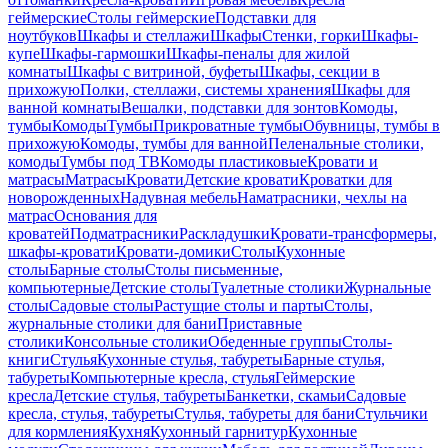
геймерские
Столы геймерские
Подставки для
ноутбуков
Шкафы и стеллажи
Шкафы
Стенки, горки
Шкафы-
купе
Шкафы-гармошки
Шкафы-пеналы для жилой
комнаты
Шкафы с витриной, буфеты
Шкафы, секции в
прихожую
Полки, стеллажи, системы хранения
Шкафы для
ванной комнаты
Вешалки, подставки для зонтов
Комоды,
тумбы
Комоды
Тумбы
Прикроватные тумбы
Обувницы, тумбы в
прихожую
Комоды, тумбы для ванной
Пеленальные столики,
комоды
Тумбы под ТВ
Комоды пластиковые
Кровати и
матрасы
Матрасы
Кровати
Детские кровати
Кроватки для
новорожденных
Надувная мебель
Наматрасники, чехлы на
матрас
Основания для
кроватей
Подматрасники
Раскладушки
Кровати-трансформеры,
шкафы-кровати
Кровати-домики
Столы
Кухонные
столы
Барные столы
Столы письменные,
компьютерные
Детские столы
Туалетные столики
Журнальные
столы
Садовые столы
Растущие столы и парты
Столы,
журнальные столики для бани
Приставные
столики
Консольные столики
Обеденные группы
Столы-
книги
Стулья
Кухонные стулья, табуреты
Барные стулья,
табуреты
Компьютерные кресла, стулья
Геймерские
кресла
Детские стулья, табуреты
Банкетки, скамьи
Садовые
кресла, стулья, табуреты
Стулья, табуреты для бани
Стульчики
для кормления
Кухня
Кухонный гарнитур
Кухонные