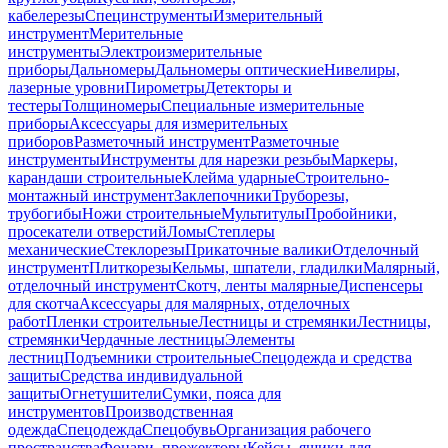
кабелерезы
Специнструменты
Измерительный
инструмент
Мерительные
инструменты
Электроизмерительные
приборы
Дальномеры
Дальномеры оптические
Нивелиры,
лазерные уровни
Пирометры
Детекторы и
тестеры
Толщиномеры
Специальные измерительные
приборы
Аксессуары для измерительных
приборов
Разметочный инструмент
Разметочные
инструменты
Инструменты для нарезки резьбы
Маркеры,
карандаши строительные
Клейма ударные
Строительно-
монтажный инструмент
Заклепочники
Труборезы,
трубогибы
Ножи строительные
Мультитулы
Пробойники,
просекатели отверстий
Ломы
Степлеры
механические
Стеклорезы
Прикаточные валики
Отделочный
инструмент
Плиткорезы
Кельмы, шпатели, гладилки
Малярный,
отделочный инструмент
Скотч, ленты малярные
Диспенсеры
для скотча
Аксессуары для малярных, отделочных
работ
Пленки строительные
Лестницы и стремянки
Лестницы,
стремянки
Чердачные лестницы
Элементы
лестниц
Подъемники строительные
Спецодежда и средства
защиты
Средства индивидуальной
защиты
Огнетушители
Сумки, пояса для
инструментов
Производственная
одежда
Спецодежда
Спецобувь
Организация рабочего
пространства
Фонари, прожекторы
Кейсы, ящики для