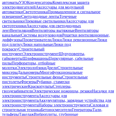
автоматы
УЗО
Конденсаторы
Комплексная защита
электродвигателей
Аксессуары для модульной
автоматики
Светотехника
Промышленное и сигнальное
освещение
Светодиодные ленты
Точечные
светильники
Трековые светильники
Аксессуары для
светотехники
Аксессуары для светодиодных
лент
Вентиляция
Вентиляторы вытяжные
Вентиляторы
канальные
Системы воздуховодов
Решетки вентиляционные,
диффузоры
Проветриватели
Люки
Люки ревизионные
Люки
под плитку
Люки напольные
Люки под
покраску
Строительный
инструмент
Электроинструмент
Шуруповерты,
гайковерты
Шлифмашины
Циркулярные, сабельные
пилы
Перфораторы, отбойные
молотки
Электролобзики
Дрели
Строительные
миксеры
Дальномеры
Многофункциональные
инструменты
Строительные фены
Строительные
пистолеты
Фрезеры
Рубанки, стамески
электрические
Краскопульты
Степлеры,
гвоздезабиватели
Электрические ножницы, резаки
Насадки для
электроинструмента
Аксессуары для
электроинструмента
Аккумуляторы, зарядные устройства для
электроинструмента
Наборы электроинструмента
Силовая и
строительная техника
Бетоносмесители
Генераторы
Тали,
тельферы
Такелаж
Виброплиты, глубинные