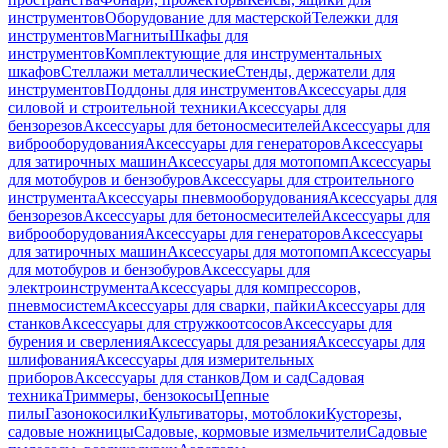
инструментов
Оборудование для мастерской
Тележки для
инструментов
Магниты
Шкафы для
инструментов
Комплектующие для инструментальных
шкафов
Стеллажи металлические
Стенды, держатели для
инструментов
Поддоны для инструментов
Аксессуары для
силовой и строительной техники
Аксессуары для
бензорезов
Аксессуары для бетоносмесителей
Аксессуары для
виброоборудования
Аксессуары для генераторов
Аксессуары
для затирочных машин
Аксессуары для мотопомп
Аксессуары
для мотобуров и бензобуров
Аксессуары для строительного
инструмента
Аксессуары пневмооборудования
Аксессуары для
бензорезов
Аксессуары для бетоносмесителей
Аксессуары для
виброоборудования
Аксессуары для генераторов
Аксессуары
для затирочных машин
Аксессуары для мотопомп
Аксессуары
для мотобуров и бензобуров
Аксессуары для
электроинструмента
Аксессуары для компрессоров,
пневмосистем
Аксессуары для сварки, пайки
Аксессуары для
станков
Аксессуары для стружкоотсосов
Аксессуары для
бурения и сверления
Аксессуары для резания
Аксессуары для
шлифования
Аксессуары для измерительных
приборов
Аксессуары для станков
Дом и сад
Садовая
техника
Триммеры, бензокосы
Цепные
пилы
Газонокосилки
Культиваторы, мотоблоки
Кусторезы,
садовые ножницы
Садовые, кормовые измельчители
Садовые