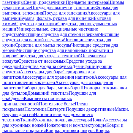
газетницы
Свечи, подсвечники
Предметы интерьера
Ширмы
декоративные
Посуда для выпечки, запекания
Формы для
выпечки, запекания
Посуда для запекания
Аксессуары для
выпечки
Бумага, фольга, рукава для выпечки
Бытовая
химия
Средства для стирки
Средства для посудомоечных
машин
Универсальные, специальные чистящие
средства
Чистящие средства для стекол и зеркал
Чистящие
средства для ванной и туалета
Чистящие средства для
кухни
Средства для мытья посуды
Чистящие средства для
мебели
Чистящие средства для напольных покрытий и
ковров
Средства для ухода за техникой
Освежители
воздуха
Средства от насекомых
Средства ухода за
одеждой
Средства ухода за обувью
Дезинфицирующие
средства
Аксессуары для бара
Сервировка для
напитков
Аксессуары для хранения напитков
Аксессуары для
приготовления коктейлей
Аксессуары для охлаждения
напитков
Наборы для бара, мини-бары
Штопоры, открывалки
для бутылок
Домашний текстиль
Подушки для
сна
Одеяла
Комплекты постельных
принадлежностей
Постельное белье
Пледы,
покрывала
Полотенца
Скатерти
Подушки декоративные
Маски,
беруши для сна
Наполнители для домашнего
текстиля
Ткани
Кухонные ножи, аксессуары
Ножи
Аксессуары
для кухонных ножей
Ножеточки и комплектующие
Ковры и
напольные покрытия
Ковры, циновки, шкуры
Ковры,