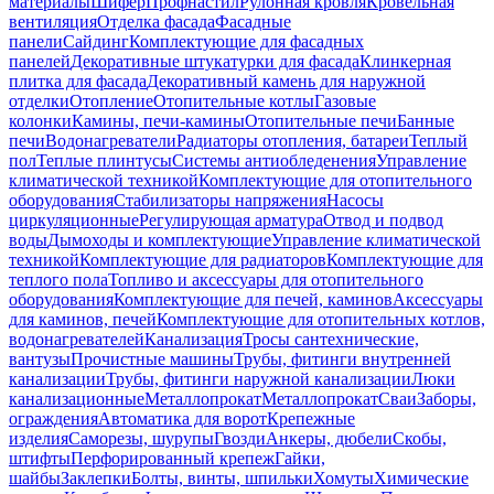
материалы
Шифер
Профнастил
Рулонная кровля
Кровельная
вентиляция
Отделка фасада
Фасадные
панели
Сайдинг
Комплектующие для фасадных
панелей
Декоративные штукатурки для фасада
Клинкерная
плитка для фасада
Декоративный камень для наружной
отделки
Отопление
Отопительные котлы
Газовые
колонки
Камины, печи-камины
Отопительные печи
Банные
печи
Водонагреватели
Радиаторы отопления, батареи
Теплый
пол
Теплые плинтусы
Системы антиобледенения
Управление
климатической техникой
Комплектующие для отопительного
оборудования
Стабилизаторы напряжения
Насосы
циркуляционные
Регулирующая арматура
Отвод и подвод
воды
Дымоходы и комплектующие
Управление климатической
техникой
Комплектующие для радиаторов
Комплектующие для
теплого пола
Топливо и аксессуары для отопительного
оборудования
Комплектующие для печей, каминов
Аксессуары
для каминов, печей
Комплектующие для отопительных котлов,
водонагревателей
Канализация
Тросы сантехнические,
вантузы
Прочистные машины
Трубы, фитинги внутренней
канализации
Трубы, фитинги наружной канализации
Люки
канализационные
Металлопрокат
Металлопрокат
Сваи
Заборы,
ограждения
Автоматика для ворот
Крепежные
изделия
Саморезы, шурупы
Гвозди
Анкеры, дюбели
Скобы,
штифты
Перфорированный крепеж
Гайки,
шайбы
Заклепки
Болты, винты, шпильки
Хомуты
Химические