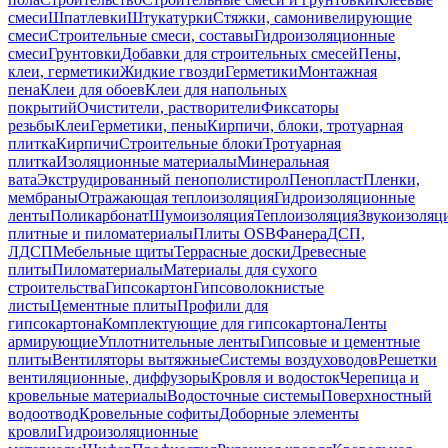
смеси
Шпатлевки
Штукатурки
Стяжки, самонивелирующие
смеси
Строительные смеси, составы
Гидроизоляционные
смеси
Грунтовки
Добавки для строительных смесей
Пены,
клеи, герметики
Жидкие гвозди
Герметики
Монтажная
пена
Клеи для обоев
Клеи для напольных
покрытий
Очистители, растворители
Фиксаторы
резьбы
Клеи
Герметики, пены
Кирпичи, блоки, тротуарная
плитка
Кирпичи
Строительные блоки
Тротуарная
плитка
Изоляционные материалы
Минеральная
вата
Экструдированный пенополистирол
Пенопласт
Пленки,
мембраны
Отражающая теплоизоляция
Гидроизоляционные
ленты
Поликарбонат
Шумоизоляция
Теплоизоляция
Звукоизоляц
плитные и пиломатериалы
Плиты OSB
Фанера
ДСП,
ЛДСП
Мебельные щиты
Террасные доски
Древесные
плиты
Пиломатериалы
Материалы для сухого
строительства
Гипсокартон
Гипсоволокнистые
листы
Цементные плиты
Профили для
гипсокартона
Комплектующие для гипсокартона
Ленты
армирующие
Уплотнительные ленты
Гипсовые и цементные
плиты
Вентиляторы вытяжные
Системы воздуховодов
Решетки
вентиляционные, диффузоры
Кровля и водосток
Черепица и
кровельные материалы
Водосточные системы
Поверхностный
водоотвод
Кровельные софиты
Доборные элементы
кровли
Гидроизоляционные