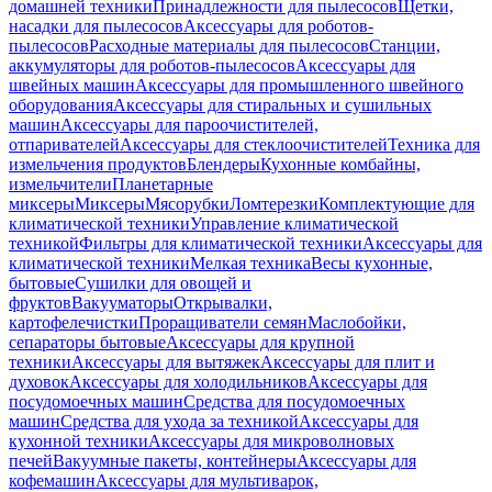
домашней техники
Принадлежности для пылесосов
Щетки,
насадки для пылесосов
Аксессуары для роботов-
пылесосов
Расходные материалы для пылесосов
Станции,
аккумуляторы для роботов-пылесосов
Аксессуары для
швейных машин
Аксессуары для промышленного швейного
оборудования
Аксессуары для стиральных и сушильных
машин
Аксессуары для пароочистителей,
отпаривателей
Аксессуары для стеклоочистителей
Техника для
измельчения продуктов
Блендеры
Кухонные комбайны,
измельчители
Планетарные
миксеры
Миксеры
Мясорубки
Ломтерезки
Комплектующие для
климатической техники
Управление климатической
техникой
Фильтры для климатической техники
Аксессуары для
климатической техники
Мелкая техника
Весы кухонные,
бытовые
Сушилки для овощей и
фруктов
Вакууматоры
Открывалки,
картофелечистки
Проращиватели семян
Маслобойки,
сепараторы бытовые
Аксессуары для крупной
техники
Аксессуары для вытяжек
Аксессуары для плит и
духовок
Аксессуары для холодильников
Аксессуары для
посудомоечных машин
Средства для посудомоечных
машин
Средства для ухода за техникой
Аксессуары для
кухонной техники
Аксессуары для микроволновых
печей
Вакуумные пакеты, контейнеры
Аксессуары для
кофемашин
Аксессуары для мультиварок,