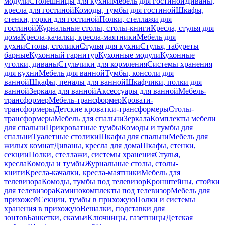
модули
Столешницы для кухни
Мебель для гостиной
Диваны,
кресла для гостиной
Комоды, тумбы для гостиной
Шкафы,
стенки, горки для гостиной
Полки, стеллажи для
гостиной
Журнальные столы, столы-книги
Кресла, стулья для
дома
Кресла-качалки, кресла-маятники
Мебель для
кухни
Столы, столики
Стулья для кухни
Стулья, табуреты
барные
Кухонный гарнитур
Кухонные модули
Кухонные
уголки, диваны
Стульчики для кормления
Системы хранения
для кухни
Мебель для ванной
Тумбы, консоли для
ванной
Шкафы, пеналы для ванной
Шкафчики, полки для
ванной
Зеркала для ванной
Аксессуары для ванной
Мебель-
трансформер
Мебель-трансформер
Кровати-
трансформеры
Детские кроватки-трансформеры
Столы-
трансформеры
Мебель для спальни
Зеркала
Комплекты мебели
для спальни
Прикроватные тумбы
Комоды и тумбы для
спальни
Туалетные столики
Шкафы для спальни
Мебель для
жилых комнат
Диваны, кресла для дома
Шкафы, стенки,
секции
Полки, стеллажи, системы хранения
Стулья,
кресла
Комоды и тумбы
Журнальные столы, столы-
книги
Кресла-качалки, кресла-маятники
Мебель для
телевизора
Комоды, тумбы под телевизор
Кронштейны, стойки
для телевизора
Каминокомплекты под телевизор
Мебель для
прихожей
Секции, тумбы в прихожую
Полки и системы
хранения в прихожую
Вешалки, подставки для
зонтов
Банкетки, скамьи
Ключницы, газетницы
Детская