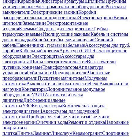
анкеры
Карабины
Фиксаторы арматуры
Шплинты
Пружины
универсальные
Электромонтажное оборудование
Розетки и
выключатели
Электрические звонки
Коробки
распределительные и подрозетники
Электропатроны
Вилки,
штепсели
Заземление
Электромонтажные
изделия
Клеммы
Средства диэлектрические
Трубки
термоусаживаемые
Изолирующие зажимы
Кабель и системы
для прокладки
Короба, трубы, металлорукав
Силовой
кабель
Наконечники, гильзы кабельные
Аксессуары для труб,
коробов
Кабельный крепеж
Арматура СИП
Электрощитовое
оборудование
Электрощиты
Аксессуары для
электрощита
Шины электротехнические
Выключатели
путевые, концевые
Трансформаторы
Аппаратура
управления
Рубильники
Предохранители
Частотные
преобразователи
Пускатели магнитные
Модульная
автоматика
Выключатели автоматические
Реле
Выключатели
нагрузки
Контакторы
Дополнительное модульное
оборудование
УЗИП
Автоматика пуска
двигателя
Дифференциальные
автоматы
УЗО
Конденсаторы
Комплексная защита
электродвигателей
Аксессуары для модульной
автоматики
Приборы учета
Счетчики газа
Счетчики
электроэнергии
Счетчики воды
Ремонт и отделка
Напольные
покрытия и
плитка
Плитка
Ламинат
Линолеум
Керамогранит
Спортивные