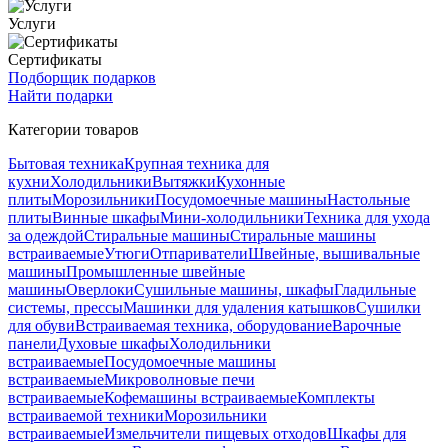
Услуги
Сертификаты
Подборщик подарков
Найти подарки
Категории товаров
Бытовая техника
Крупная техника для
кухни
Холодильники
Вытяжки
Кухонные
плиты
Морозильники
Посудомоечные машины
Настольные
плиты
Винные шкафы
Мини-холодильники
Техника для ухода
за одеждой
Стиральные машины
Стиральные машины
встраиваемые
Утюги
Отпариватели
Швейные, вышивальные
машины
Промышленные швейные
машины
Оверлоки
Сушильные машины, шкафы
Гладильные
системы, прессы
Машинки для удаления катышков
Сушилки
для обуви
Встраиваемая техника, оборудование
Варочные
панели
Духовые шкафы
Холодильники
встраиваемые
Посудомоечные машины
встраиваемые
Микроволновые печи
встраиваемые
Кофемашины встраиваемые
Комплекты
встраиваемой техники
Морозильники
встраиваемые
Измельчители пищевых отходов
Шкафы для