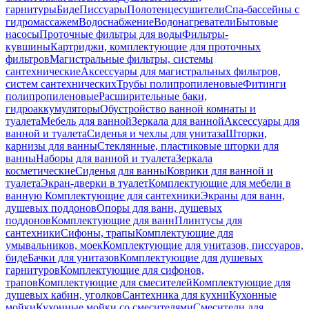
гарнитуры
Биде
Писсуары
Полотенцесушители
Спа-бассейны с
гидромассажем
Водоснабжение
Водонагреватели
Бытовые
насосы
Проточные фильтры для воды
Фильтры-
кувшины
Картриджи, комплектующие для проточных
фильтров
Магистральные фильтры, системы
сантехнические
Аксессуары для магистральных фильтров,
систем сантехнических
Трубы полипропиленовые
Фитинги
полипропиленовые
Расширительные баки,
гидроаккумуляторы
Обустройство ванной комнаты и
туалета
Мебель для ванной
Зеркала для ванной
Аксессуары для
ванной и туалета
Сиденья и чехлы для унитаза
Шторки,
карнизы для ванны
Стеклянные, пластиковые шторки для
ванны
Наборы для ванной и туалета
Зеркала
косметические
Сиденья для ванны
Коврики для ванной и
туалета
Экран-дверки в туалет
Комплектующие для мебели в
ванную
Комплектующие для сантехники
Экраны для ванн,
душевых поддонов
Опоры для ванн, душевых
поддонов
Комплектующие для ванн
Плинтусы для
сантехники
Сифоны, трапы
Комплектующие для
умывальников, моек
Комплектующие для унитазов, писсуаров,
биде
Бачки для унитазов
Комплектующие для душевых
гарнитуров
Комплектующие для сифонов,
трапов
Комплектующие для смесителей
Комплектующие для
душевых кабин, уголков
Сантехника для кухни
Кухонные
мойки
Кухонные мойки со смесителями
Смесители для