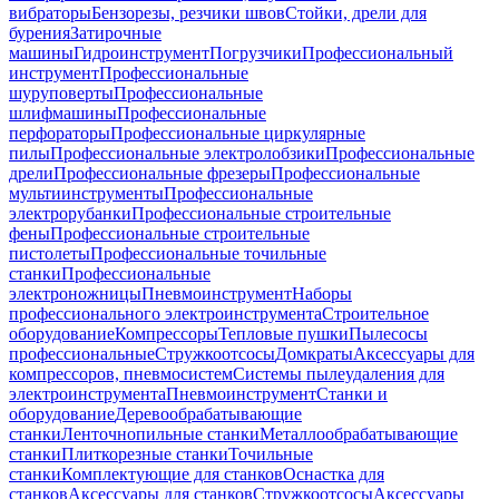
вибраторы
Бензорезы, резчики швов
Стойки, дрели для
бурения
Затирочные
машины
Гидроинструмент
Погрузчики
Профессиональный
инструмент
Профессиональные
шуруповерты
Профессиональные
шлифмашины
Профессиональные
перфораторы
Профессиональные циркулярные
пилы
Профессиональные электролобзики
Профессиональные
дрели
Профессиональные фрезеры
Профессиональные
мультиинструменты
Профессиональные
электрорубанки
Профессиональные строительные
фены
Профессиональные строительные
пистолеты
Профессиональные точильные
станки
Профессиональные
электроножницы
Пневмоинструмент
Наборы
профессионального электроинструмента
Строительное
оборудование
Компрессоры
Тепловые пушки
Пылесосы
профессиональные
Стружкоотсосы
Домкраты
Аксессуары для
компрессоров, пневмосистем
Системы пылеудаления для
электроинструмента
Пневмоинструмент
Станки и
оборудование
Деревообрабатывающие
станки
Ленточнопильные станки
Металлообрабатывающие
станки
Плиткорезные станки
Точильные
станки
Комплектующие для станков
Оснастка для
станков
Аксессуары для станков
Стружкоотсосы
Аксессуары