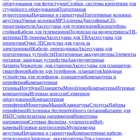
оборудования для фотостудии
Стойки, системы крепления для
студийного оборудования
Портативная
аудиотехника
Наушники и гарнитуры
Портативные колонки,
акустика
Умные колонки
MP3-плееры
Диктофоны
CD-
проигрыватели
Аксессуары для телевизоров
Кронштейны,
стойки
Кабели для телевизоров
Подписки на видеосервисы
ТВ-
антенны
ТВ-тюнеры
Аксессуары для ТВ
Аксессуары для
проектора
Очки 3D
Средства для ухода за
электроникой
Кабели, переходники
Аксессуары для
портативных устройств
Портативные аккумуляторы
Элементы
питания, зарядные устройства
Аккумуляторные
батареи
Держатели, док-станции
Аксессуары для планшетов,
смартфонов
Кабели для телефонов, планшетов
Зарядные
устройства для телефонов, планшетов
Компьютеры и
периферия
Компьютерная
техника
Ноутбуки
Планшеты
Моноблоки
Компьютеры
Игровые
компьютеры
Игровые консоли
Серверное
оборудование
Компьютерная
периферия
Мониторы
Мыши
Клавиатуры
Стилусы
Наборы
периферии
Источники бесперебойного питания
Батареи для
ИБП
Стабилизаторы напряжения
Инверторы
напряжения
Сетевые фильтры, удлинители
Веб-
камеры
Игровые контроллеры
Мультимедиа
акустика
Наушники и гарнитуры
Компьютерные кабели,
переходники
Зарядные, аккумуляторы
Док-станции,