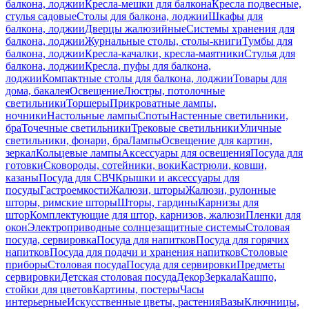
балкона, лоджии
Кресла-мешки для балкона
Кресла подвесные,
стулья садовые
Столы для балкона, лоджии
Шкафы для
балкона, лоджии
Дверцы жалюзийные
Системы хранения для
балкона, лоджии
Журнальные столы, столы-книги
Тумбы для
балкона, лоджии
Кресла-качалки, кресла-маятники
Стулья для
балкона, лоджии
Кресла, пуфы для балкона,
лоджии
Компактные столы для балкона, лоджии
Товары для
дома, бакалея
Освещение
Люстры, потолочные
светильники
Торшеры
Прикроватные лампы,
ночники
Настольные лампы
Споты
Настенные светильники,
бра
Точечные светильники
Трековые светильники
Уличные
светильники, фонари, бра
Лампы
Освещение для картин,
зеркал
Кольцевые лампы
Аксессуары для освещения
Посуда для
готовки
Сковороды, сотейники, воки
Кастрюли, ковши,
казаны
Посуда для СВЧ
Крышки и аксессуары для
посуды
Гастроемкости
Жалюзи, шторы
Жалюзи, рулонные
шторы, римские шторы
Шторы, гардины
Карнизы для
штор
Комплектующие для штор, карнизов, жалюзи
Пленки для
окон
Электроприводные солнцезащитные системы
Столовая
посуда, сервировка
Посуда для напитков
Посуда для горячих
напитков
Посуда для подачи и хранения напитков
Столовые
приборы
Столовая посуда
Посуда для сервировки
Предметы
сервировки
Детская столовая посуда
Декор
Зеркала
Кашпо,
стойки для цветов
Картины, постеры
Часы
интерьерные
Искусственные цветы, растения
Вазы
Ключницы,