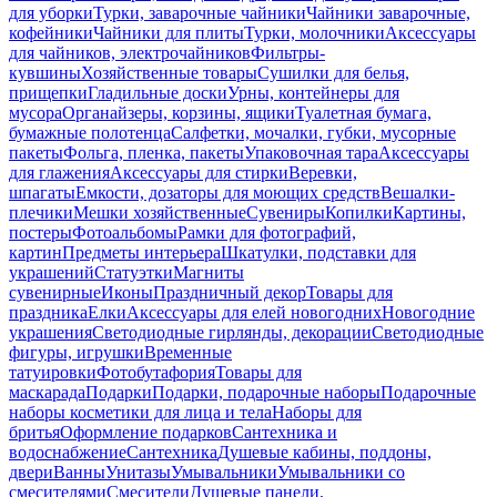
для уборки
Турки, заварочные чайники
Чайники заварочные,
кофейники
Чайники для плиты
Турки, молочники
Аксессуары
для чайников, электрочайников
Фильтры-
кувшины
Хозяйственные товары
Сушилки для белья,
прищепки
Гладильные доски
Урны, контейнеры для
мусора
Органайзеры, корзины, ящики
Туалетная бумага,
бумажные полотенца
Салфетки, мочалки, губки, мусорные
пакеты
Фольга, пленка, пакеты
Упаковочная тара
Аксессуары
для глажения
Аксессуары для стирки
Веревки,
шпагаты
Емкости, дозаторы для моющих средств
Вешалки-
плечики
Мешки хозяйственные
Сувениры
Копилки
Картины,
постеры
Фотоальбомы
Рамки для фотографий,
картин
Предметы интерьера
Шкатулки, подставки для
украшений
Статуэтки
Магниты
сувенирные
Иконы
Праздничный декор
Товары для
праздника
Елки
Аксессуары для елей новогодних
Новогодние
украшения
Светодиодные гирлянды, декорации
Светодиодные
фигуры, игрушки
Временные
татуировки
Фотобутафория
Товары для
маскарада
Подарки
Подарки, подарочные наборы
Подарочные
наборы косметики для лица и тела
Наборы для
бритья
Оформление подарков
Сантехника и
водоснабжение
Сантехника
Душевые кабины, поддоны,
двери
Ванны
Унитазы
Умывальники
Умывальники со
смесителями
Смесители
Душевые панели,