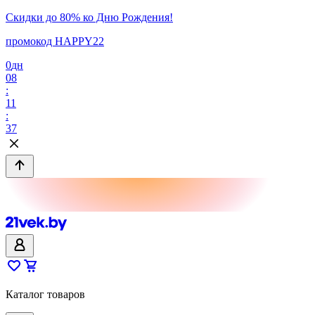
Скидки до 80% ко Дню Рождения!
промокод HAPPY22
0
дн
08
:
11
:
37
Каталог товаров