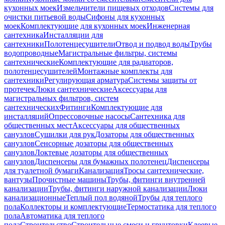
кухонных моек
Измельчители пищевых отходов
Системы для
очистки питьевой воды
Сифоны для кухонных
моек
Комплектующие для кухонных моек
Инженерная
сантехника
Инсталляции для
сантехники
Полотенцесушители
Отвод и подвод воды
Трубы
водопроводные
Магистральные фильтры, системы
сантехнические
Комплектующие для радиаторов,
полотенцесушителей
Монтажные комплекты для
сантехники
Регулирующая арматура
Системы защиты от
протечек
Люки сантехнические
Аксессуары для
магистральных фильтров, систем
сантехнических
Фитинги
Комплектующие для
инсталляций
Опрессовочные насосы
Сантехника для
общественных мест
Аксессуары для общественных
санузлов
Сушилки для рук
Дозаторы для общественных
санузлов
Сенсорные дозаторы для общественных
санузлов
Локтевые дозаторы для общественных
санузлов
Диспенсеры для бумажных полотенец
Диспенсеры
для туалетной бумаги
Канализация
Тросы сантехнические,
вантузы
Прочистные машины
Трубы, фитинги внутренней
канализации
Трубы, фитинги наружной канализации
Люки
канализационные
Теплый пол водяной
Трубы для теплого
пола
Коллекторы и комплектующие
Термостатика для теплого
пола
Автоматика для теплого
пола
Строительство
Строительные смеси и грунтовки
Клеевые