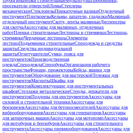
трубогибы
Ножи строительные
Мультитулы
Пробойники,
просекатели отверстий
Ломы
Степлеры
механические
Стеклорезы
Прикаточные валики
Отделочный
инструмент
Плиткорезы
Кельмы, шпатели, гладилки
Малярный,
отделочный инструмент
Скотч, ленты малярные
Диспенсеры
для скотча
Аксессуары для малярных, отделочных
работ
Пленки строительные
Лестницы и стремянки
Лестницы,
стремянки
Чердачные лестницы
Элементы
лестниц
Подъемники строительные
Спецодежда и средства
защиты
Средства индивидуальной
защиты
Огнетушители
Сумки, пояса для
инструментов
Производственная
одежда
Спецодежда
Спецобувь
Организация рабочего
пространства
Фонари, прожекторы
Кейсы, ящики для
инструментов
Оборудование для мастерской
Тележки для
инструментов
Магниты
Шкафы для
инструментов
Комплектующие для инструментальных
шкафов
Стеллажи металлические
Стенды, держатели для
инструментов
Поддоны для инструментов
Аксессуары для
силовой и строительной техники
Аксессуары для
бензорезов
Аксессуары для бетоносмесителей
Аксессуары для
виброоборудования
Аксессуары для генераторов
Аксессуары
для затирочных машин
Аксессуары для мотопомп
Аксессуары
для мотобуров и бензобуров
Аксессуары для строительного
инструмента
Аксессуары пневмооборудования
Аксессуары для