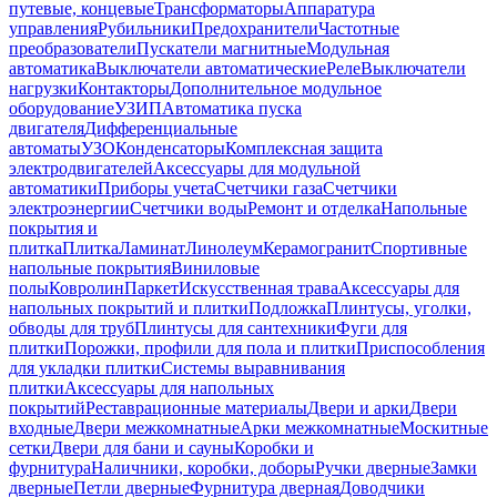
путевые, концевые
Трансформаторы
Аппаратура
управления
Рубильники
Предохранители
Частотные
преобразователи
Пускатели магнитные
Модульная
автоматика
Выключатели автоматические
Реле
Выключатели
нагрузки
Контакторы
Дополнительное модульное
оборудование
УЗИП
Автоматика пуска
двигателя
Дифференциальные
автоматы
УЗО
Конденсаторы
Комплексная защита
электродвигателей
Аксессуары для модульной
автоматики
Приборы учета
Счетчики газа
Счетчики
электроэнергии
Счетчики воды
Ремонт и отделка
Напольные
покрытия и
плитка
Плитка
Ламинат
Линолеум
Керамогранит
Спортивные
напольные покрытия
Виниловые
полы
Ковролин
Паркет
Искусственная трава
Аксессуары для
напольных покрытий и плитки
Подложка
Плинтусы, уголки,
обводы для труб
Плинтусы для сантехники
Фуги для
плитки
Порожки, профили для пола и плитки
Приспособления
для укладки плитки
Системы выравнивания
плитки
Аксессуары для напольных
покрытий
Реставрационные материалы
Двери и арки
Двери
входные
Двери межкомнатные
Арки межкомнатные
Москитные
сетки
Двери для бани и сауны
Коробки и
фурнитура
Наличники, коробки, доборы
Ручки дверные
Замки
дверные
Петли дверные
Фурнитура дверная
Доводчики