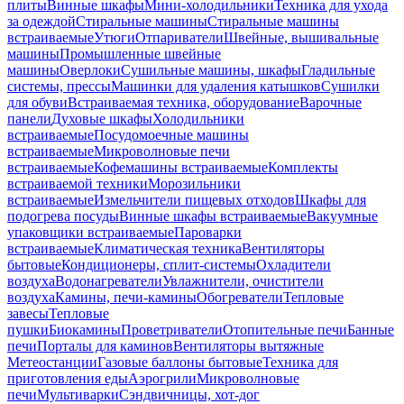
плиты
Винные шкафы
Мини-холодильники
Техника для ухода
за одеждой
Стиральные машины
Стиральные машины
встраиваемые
Утюги
Отпариватели
Швейные, вышивальные
машины
Промышленные швейные
машины
Оверлоки
Сушильные машины, шкафы
Гладильные
системы, прессы
Машинки для удаления катышков
Сушилки
для обуви
Встраиваемая техника, оборудование
Варочные
панели
Духовые шкафы
Холодильники
встраиваемые
Посудомоечные машины
встраиваемые
Микроволновые печи
встраиваемые
Кофемашины встраиваемые
Комплекты
встраиваемой техники
Морозильники
встраиваемые
Измельчители пищевых отходов
Шкафы для
подогрева посуды
Винные шкафы встраиваемые
Вакуумные
упаковщики встраиваемые
Пароварки
встраиваемые
Климатическая техника
Вентиляторы
бытовые
Кондиционеры, сплит-системы
Охладители
воздуха
Водонагреватели
Увлажнители, очистители
воздуха
Камины, печи-камины
Обогреватели
Тепловые
завесы
Тепловые
пушки
Биокамины
Проветриватели
Отопительные печи
Банные
печи
Порталы для каминов
Вентиляторы вытяжные
Метеостанции
Газовые баллоны бытовые
Техника для
приготовления еды
Аэрогрили
Микроволновые
печи
Мультиварки
Сэндвичницы, хот-дог