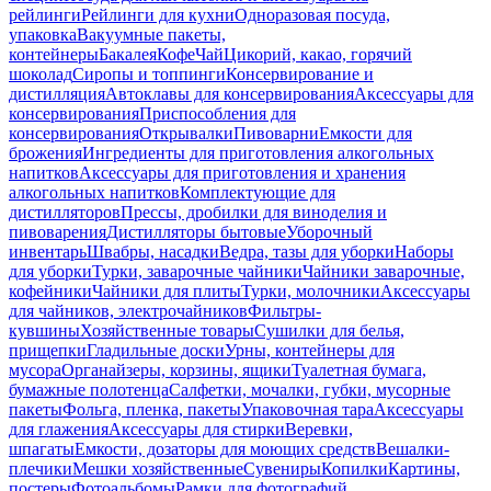
рейлинги
Рейлинги для кухни
Одноразовая посуда,
упаковка
Вакуумные пакеты,
контейнеры
Бакалея
Кофе
Чай
Цикорий, какао, горячий
шоколад
Сиропы и топпинги
Консервирование и
дистилляция
Автоклавы для консервирования
Аксессуары для
консервирования
Приспособления для
консервирования
Открывалки
Пивоварни
Емкости для
брожения
Ингредиенты для приготовления алкогольных
напитков
Аксессуары для приготовления и хранения
алкогольных напитков
Комплектующие для
дистилляторов
Прессы, дробилки для виноделия и
пивоварения
Дистилляторы бытовые
Уборочный
инвентарь
Швабры, насадки
Ведра, тазы для уборки
Наборы
для уборки
Турки, заварочные чайники
Чайники заварочные,
кофейники
Чайники для плиты
Турки, молочники
Аксессуары
для чайников, электрочайников
Фильтры-
кувшины
Хозяйственные товары
Сушилки для белья,
прищепки
Гладильные доски
Урны, контейнеры для
мусора
Органайзеры, корзины, ящики
Туалетная бумага,
бумажные полотенца
Салфетки, мочалки, губки, мусорные
пакеты
Фольга, пленка, пакеты
Упаковочная тара
Аксессуары
для глажения
Аксессуары для стирки
Веревки,
шпагаты
Емкости, дозаторы для моющих средств
Вешалки-
плечики
Мешки хозяйственные
Сувениры
Копилки
Картины,
постеры
Фотоальбомы
Рамки для фотографий,