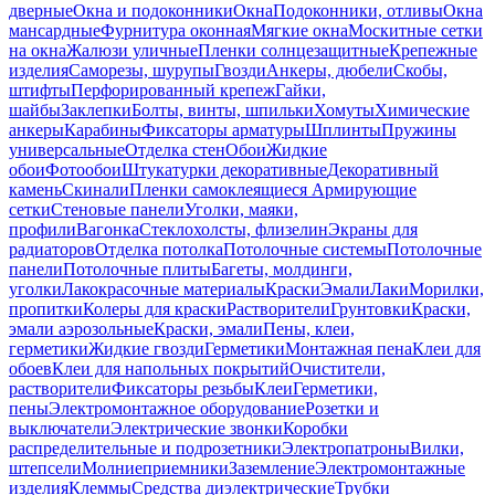
дверные
Окна и подоконники
Окна
Подоконники, отливы
Окна
мансардные
Фурнитура оконная
Мягкие окна
Москитные сетки
на окна
Жалюзи уличные
Пленки солнцезащитные
Крепежные
изделия
Саморезы, шурупы
Гвозди
Анкеры, дюбели
Скобы,
штифты
Перфорированный крепеж
Гайки,
шайбы
Заклепки
Болты, винты, шпильки
Хомуты
Химические
анкеры
Карабины
Фиксаторы арматуры
Шплинты
Пружины
универсальные
Отделка стен
Обои
Жидкие
обои
Фотообои
Штукатурки декоративные
Декоративный
камень
Скинали
Пленки самоклеящиеся
Армирующие
сетки
Стеновые панели
Уголки, маяки,
профили
Вагонка
Стеклохолсты, флизелин
Экраны для
радиаторов
Отделка потолка
Потолочные системы
Потолочные
панели
Потолочные плиты
Багеты, молдинги,
уголки
Лакокрасочные материалы
Краски
Эмали
Лаки
Морилки,
пропитки
Колеры для краски
Растворители
Грунтовки
Краски,
эмали аэрозольные
Краски, эмали
Пены, клеи,
герметики
Жидкие гвозди
Герметики
Монтажная пена
Клеи для
обоев
Клеи для напольных покрытий
Очистители,
растворители
Фиксаторы резьбы
Клеи
Герметики,
пены
Электромонтажное оборудование
Розетки и
выключатели
Электрические звонки
Коробки
распределительные и подрозетники
Электропатроны
Вилки,
штепсели
Молниеприемники
Заземление
Электромонтажные
изделия
Клеммы
Средства диэлектрические
Трубки