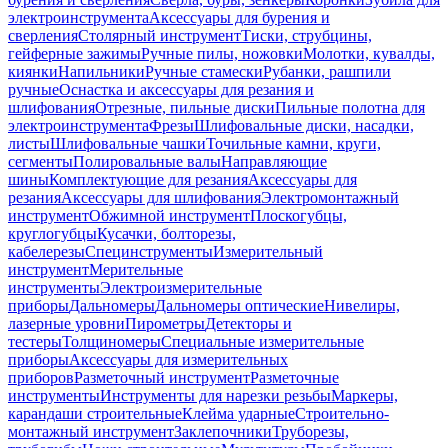
электроинструмента
Аксессуары для бурения и
сверления
Столярный инструмент
Тиски, струбцины,
гейферные зажимы
Ручные пилы, ножовки
Молотки, кувалды,
киянки
Напильники
Ручные стамески
Рубанки, рашпили
ручные
Оснастка и аксессуары для резания и
шлифования
Отрезные, пильные диски
Пильные полотна для
электроинструмента
Фрезы
Шлифовальные диски, насадки,
листы
Шлифовальные чашки
Точильные камни, круги,
сегменты
Полировальные валы
Направляющие
шины
Комплектующие для резания
Аксессуары для
резания
Аксессуары для шлифования
Электромонтажный
инструмент
Обжимной инструмент
Плоскогубцы,
круглогубцы
Кусачки, болторезы,
кабелерезы
Специнструменты
Измерительный
инструмент
Мерительные
инструменты
Электроизмерительные
приборы
Дальномеры
Дальномеры оптические
Нивелиры,
лазерные уровни
Пирометры
Детекторы и
тестеры
Толщиномеры
Специальные измерительные
приборы
Аксессуары для измерительных
приборов
Разметочный инструмент
Разметочные
инструменты
Инструменты для нарезки резьбы
Маркеры,
карандаши строительные
Клейма ударные
Строительно-
монтажный инструмент
Заклепочники
Труборезы,