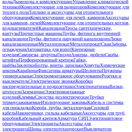
воды
Дымоходы и комплектующие
Управление климатической
техникой
Комплектующие для радиаторов
Комплектующие для
теплого пола
Топливо и аксессуары для отопительного
оборудования
Комплектующие для печей, каминов
Аксессуары
для каминов, печей
Комплектующие для отопительных котлов,
водонагревателей
Канализация
Тросы сантехнические,
вантузы
Прочистные машины
Трубы, фитинги внутренней
канализации
Трубы, фитинги наружной канализации
Люки
канализационные
Металлопрокат
Металлопрокат
Сваи
Заборы,
ограждения
Автоматика для ворот
Крепежные
изделия
Саморезы, шурупы
Гвозди
Анкеры, дюбели
Скобы,
штифты
Перфорированный крепеж
Гайки,
шайбы
Заклепки
Болты, винты, шпильки
Хомуты
Химические
анкеры
Карабины
Фиксаторы арматуры
Шплинты
Пружины
универсальные
Электромонтажное оборудование
Розетки и
выключатели
Электрические звонки
Коробки
распределительные и подрозетники
Электропатроны
Вилки,
штепсели
Заземление
Электромонтажные
изделия
Клеммы
Средства диэлектрические
Трубки
термоусаживаемые
Изолирующие зажимы
Кабель и системы
для прокладки
Короба, трубы, металлорукав
Силовой
кабель
Наконечники, гильзы кабельные
Аксессуары для труб,
коробов
Кабельный крепеж
Арматура СИП
Электрощитовое
оборудование
Электрощиты
Аксессуары для
электрощита
Шины электротехнические
Выключатели