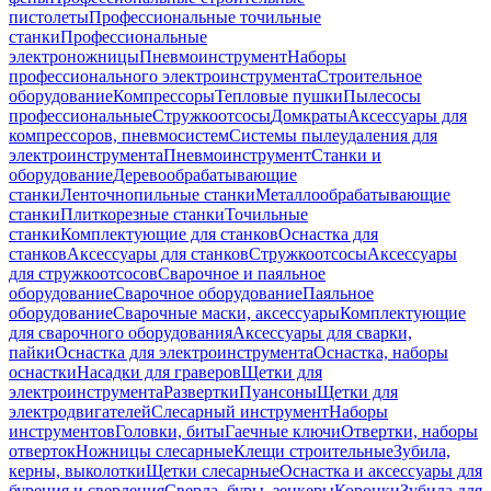
пистолеты
Профессиональные точильные
станки
Профессиональные
электроножницы
Пневмоинструмент
Наборы
профессионального электроинструмента
Строительное
оборудование
Компрессоры
Тепловые пушки
Пылесосы
профессиональные
Стружкоотсосы
Домкраты
Аксессуары для
компрессоров, пневмосистем
Системы пылеудаления для
электроинструмента
Пневмоинструмент
Станки и
оборудование
Деревообрабатывающие
станки
Ленточнопильные станки
Металлообрабатывающие
станки
Плиткорезные станки
Точильные
станки
Комплектующие для станков
Оснастка для
станков
Аксессуары для станков
Стружкоотсосы
Аксессуары
для стружкоотсосов
Сварочное и паяльное
оборудование
Сварочное оборудование
Паяльное
оборудование
Сварочные маски, аксессуары
Комплектующие
для сварочного оборудования
Аксессуары для сварки,
пайки
Оснастка для электроинструмента
Оснастка, наборы
оснастки
Насадки для граверов
Щетки для
электроинструмента
Развертки
Пуансоны
Щетки для
электродвигателей
Слесарный инструмент
Наборы
инструментов
Головки, биты
Гаечные ключи
Отвертки, наборы
отверток
Ножницы слесарные
Клещи строительные
Зубила,
керны, выколотки
Щетки слесарные
Оснастка и аксессуары для
бурения и сверления
Сверла, буры, зенкеры
Коронки
Зубила для