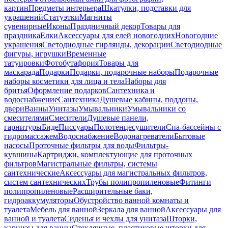
картин
Предметы интерьера
Шкатулки, подставки для
украшений
Статуэтки
Магниты
сувенирные
Иконы
Праздничный декор
Товары для
праздника
Елки
Аксессуары для елей новогодних
Новогодние
украшения
Светодиодные гирлянды, декорации
Светодиодные
фигуры, игрушки
Временные
татуировки
Фотобутафория
Товары для
маскарада
Подарки
Подарки, подарочные наборы
Подарочные
наборы косметики для лица и тела
Наборы для
бритья
Оформление подарков
Сантехника и
водоснабжение
Сантехника
Душевые кабины, поддоны,
двери
Ванны
Унитазы
Умывальники
Умывальники со
смесителями
Смесители
Душевые панели,
гарнитуры
Биде
Писсуары
Полотенцесушители
Спа-бассейны с
гидромассажем
Водоснабжение
Водонагреватели
Бытовые
насосы
Проточные фильтры для воды
Фильтры-
кувшины
Картриджи, комплектующие для проточных
фильтров
Магистральные фильтры, системы
сантехнические
Аксессуары для магистральных фильтров,
систем сантехнических
Трубы полипропиленовые
Фитинги
полипропиленовые
Расширительные баки,
гидроаккумуляторы
Обустройство ванной комнаты и
туалета
Мебель для ванной
Зеркала для ванной
Аксессуары для
ванной и туалета
Сиденья и чехлы для унитаза
Шторки,
карнизы для ванны
Стеклянные, пластиковые шторки для