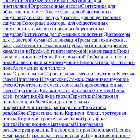
сантехнических
Фитинги
Комплектующие для
инсталляций
Опрессовочные насосы
Сантехника для
общественных мест
Аксессуары для общественных
санузлов
Сушилки для рук
Дозаторы для общественных
санузлов
Сенсорные дозаторы для общественных
санузлов
Локтевые дозаторы для общественных
санузлов
Диспенсеры для бумажных полотенец
Диспенсеры
для туалетной бумаги
Канализация
Тросы сантехнические,
вантузы
Прочистные машины
Трубы, фитинги внутренней
канализации
Трубы, фитинги наружной канализации
Люки
канализационные
Теплый пол водяной
Трубы для теплого
пола
Коллекторы и комплектующие
Термостатика для теплого
пола
Автоматика для теплого
пола
Строительство
Строительные смеси и грунтовки
Клеевые
смеси
Шпатлевки
Штукатурки
Стяжки, самонивелирующие
смеси
Строительные смеси, составы
Гидроизоляционные
смеси
Грунтовки
Добавки для строительных смесей
Пены,
клеи, герметики
Жидкие гвозди
Герметики
Монтажная
пена
Клеи для обоев
Клеи для напольных
покрытий
Очистители, растворители
Фиксаторы
резьбы
Клеи
Герметики, пены
Кирпичи, блоки, тротуарная
плитка
Кирпичи
Строительные блоки
Тротуарная
плитка
Изоляционные материалы
Минеральная
вата
Экструдированный пенополистирол
Пенопласт
Пленки,
мембраны
Отражающая теплоизоляция
Гидроизоляционные