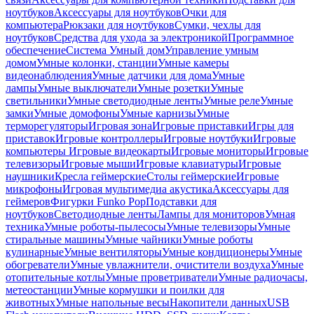
ноутбуков
Аксессуары для ноутбуков
Очки для
компьютера
Рюкзаки для ноутбуков
Сумки, чехлы для
ноутбуков
Средства для ухода за электроникой
Программное
обеспечение
Система Умный дом
Управление умным
домом
Умные колонки, станции
Умные камеры
видеонаблюдения
Умные датчики для дома
Умные
лампы
Умные выключатели
Умные розетки
Умные
светильники
Умные светодиодные ленты
Умные реле
Умные
замки
Умные домофоны
Умные карнизы
Умные
терморегуляторы
Игровая зона
Игровые приставки
Игры для
приставок
Игровые контроллеры
Игровые ноутбуки
Игровые
компьютеры
Игровые видеокарты
Игровые мониторы
Игровые
телевизоры
Игровые мыши
Игровые клавиатуры
Игровые
наушники
Кресла геймерские
Столы геймерские
Игровые
микрофоны
Игровая мультимедиа акустика
Аксессуары для
геймеров
Фигурки Funko Pop
Подставки для
ноутбуков
Светодиодные ленты
Лампы для мониторов
Умная
техника
Умные роботы-пылесосы
Умные телевизоры
Умные
стиральные машины
Умные чайники
Умные роботы
кулинарные
Умные вентиляторы
Умные кондиционеры
Умные
обогреватели
Умные увлажнители, очистители воздуха
Умные
отопительные котлы
Умные проветриватели
Умные радиочасы,
метеостанции
Умные кормушки и поилки для
животных
Умные напольные весы
Накопители данных
USB