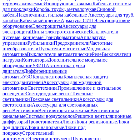
термоусаживаемые
Изолирующие зажимы
Кабель и системы
для прокладки
Короба, трубы, металлорукав
Силовой
кабель
Наконечники, гильзы кабельные
Аксессуары для труб,
коробов
Кабельный крепеж
Арматура СИП
Электрощитовое
оборудование
Электрощиты
Аксессуары для
электрощита
Шины электротехнические
Выключатели
путевые, концевые
Трансформаторы
Аппаратура
управления
Рубильники
Предохранители
Частотные
преобразователи
Пускатели магнитные
Модульная
автоматика
Выключатели автоматические
Реле
Выключатели
нагрузки
Контакторы
Дополнительное модульное
оборудование
УЗИП
Автоматика пуска
двигателя
Дифференциальные
автоматы
УЗО
Конденсаторы
Комплексная защита
электродвигателей
Аксессуары для модульной
автоматики
Светотехника
Промышленное и сигнальное
освещение
Светодиодные ленты
Точечные
светильники
Трековые светильники
Аксессуары для
светотехники
Аксессуары для светодиодных
лент
Вентиляция
Вентиляторы вытяжные
Вентиляторы
канальные
Системы воздуховодов
Решетки вентиляционные,
диффузоры
Проветриватели
Люки
Люки ревизионные
Люки
под плитку
Люки напольные
Люки под
покраску
Строительный
инструмент
Электроинструмент
Шуруповерты,