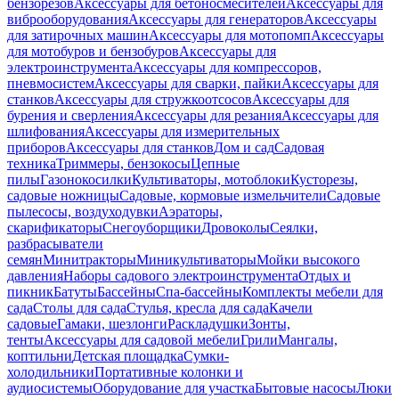
бензорезов
Аксессуары для бетоносмесителей
Аксессуары для
виброоборудования
Аксессуары для генераторов
Аксессуары
для затирочных машин
Аксессуары для мотопомп
Аксессуары
для мотобуров и бензобуров
Аксессуары для
электроинструмента
Аксессуары для компрессоров,
пневмосистем
Аксессуары для сварки, пайки
Аксессуары для
станков
Аксессуары для стружкоотсосов
Аксессуары для
бурения и сверления
Аксессуары для резания
Аксессуары для
шлифования
Аксессуары для измерительных
приборов
Аксессуары для станков
Дом и сад
Садовая
техника
Триммеры, бензокосы
Цепные
пилы
Газонокосилки
Культиваторы, мотоблоки
Кусторезы,
садовые ножницы
Садовые, кормовые измельчители
Садовые
пылесосы, воздуходувки
Аэраторы,
скарификаторы
Снегоуборщики
Дровоколы
Сеялки,
разбрасыватели
семян
Минитракторы
Миникультиваторы
Мойки высокого
давления
Наборы садового электроинструмента
Отдых и
пикник
Батуты
Бассейны
Спа-бассейны
Комплекты мебели для
сада
Столы для сада
Стулья, кресла для сада
Качели
садовые
Гамаки, шезлонги
Раскладушки
Зонты,
тенты
Аксессуары для садовой мебели
Грили
Мангалы,
коптильни
Детская площадка
Сумки-
холодильники
Портативные колонки и
аудиосистемы
Оборудование для участка
Бытовые насосы
Люки