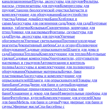
канализационные
Пруды, аксессуары для прудов
Фильтры,
насосы, стерилизаторы для прудов
Компрессоры для
прудов
Станции биологической очистки
Запчасти и
комплектующие для оборудования
Благоустройство
участка
Дачные дома
Беседки
Бани
Хозблоки и
сараи
Аксессуары для озеленения сада
Декор для сада
Почтовые
ящики, таблички
Козырьки
Скворечники, кормушки для
птиц
Домики для насекомых
Фонтаны, скульптуры для
сада
Пруды, аксессуары для прудов
Уличные
обогреватели
Уличные светильники
Противогололедные
реагенты
Декоративный щебень
Сад и огород
Поливочное
оборудование
Садовые опрыскиватели
Шланги для дома и
сада
Парники
Теплицы
Комплектующие для теплиц
Модульные
грядки
Садовые компостеры
Уничтожители, отпугиватели
насекомых и грызунов
Автоматизация и контроль
полива
Аксессуары и комплектующие для поливочного
оборудования
Укрывные материалы
Бочки, баки
пластиковые
Аксессуары и комплектующие для
опрыскивателей
Шланги для опрыскивателей
Товары для
бани
Бани
Сауны
Двери для бани и сауны
Бондарные
изделия
Банные принадлежности
Аксессуары для
бани
Оснащение и декор для бани
Измерительные приборы для
бани
Фитобочки, купели
Комплектующие для купелей
Окна
для бани
Мебель для бани и сауны
Ручки дверные для бани и
сауны
Эфирные масла
Спа-бассейны с