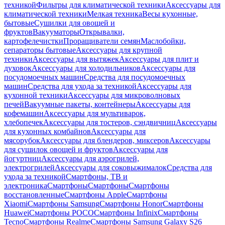
техникой
Фильтры для климатической техники
Аксессуары для
климатической техники
Мелкая техника
Весы кухонные,
бытовые
Сушилки для овощей и
фруктов
Вакууматоры
Открывалки,
картофелечистки
Проращиватели семян
Маслобойки,
сепараторы бытовые
Аксессуары для крупной
техники
Аксессуары для вытяжек
Аксессуары для плит и
духовок
Аксессуары для холодильников
Аксессуары для
посудомоечных машин
Средства для посудомоечных
машин
Средства для ухода за техникой
Аксессуары для
кухонной техники
Аксессуары для микроволновых
печей
Вакуумные пакеты, контейнеры
Аксессуары для
кофемашин
Аксессуары для мультиварок,
хлебопечек
Аксессуары для тостеров, сэндвичниц
Аксессуары
для кухонных комбайнов
Аксессуары для
мясорубок
Аксессуары для блендеров, миксеров
Аксессуары
для сушилок овощей и фруктов
Аксессуары для
йогуртниц
Аксессуары для аэрогрилей,
электрогрилей
Аксессуары для соковыжималок
Средства для
ухода за техникой
Смартфоны, ТВ и
электроника
Смартфоны
Смартфоны
Смартфоны
восстановленные
Смартфоны Apple
Смартфоны
Xiaomi
Смартфоны Samsung
Смартфоны Honor
Смартфоны
Huawei
Смартфоны POCO
Смартфоны Infinix
Смартфоны
Tecno
Смартфоны Realme
Смартфоны Samsung Galaxy S26