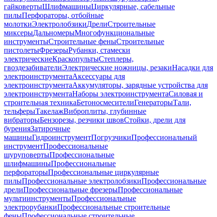
гайковерты
Шлифмашины
Циркулярные, сабельные
пилы
Перфораторы, отбойные
молотки
Электролобзики
Дрели
Строительные
миксеры
Дальномеры
Многофункциональные
инструменты
Строительные фены
Строительные
пистолеты
Фрезеры
Рубанки, стамески
электрические
Краскопульты
Степлеры,
гвоздезабиватели
Электрические ножницы, резаки
Насадки для
электроинструмента
Аксессуары для
электроинструмента
Аккумуляторы, зарядные устройства для
электроинструмента
Наборы электроинструмента
Силовая и
строительная техника
Бетоносмесители
Генераторы
Тали,
тельферы
Такелаж
Виброплиты, глубинные
вибраторы
Бензорезы, резчики швов
Стойки, дрели для
бурения
Затирочные
машины
Гидроинструмент
Погрузчики
Профессиональный
инструмент
Профессиональные
шуруповерты
Профессиональные
шлифмашины
Профессиональные
перфораторы
Профессиональные циркулярные
пилы
Профессиональные электролобзики
Профессиональные
дрели
Профессиональные фрезеры
Профессиональные
мультиинструменты
Профессиональные
электрорубанки
Профессиональные строительные
фены
Профессиональные строительные