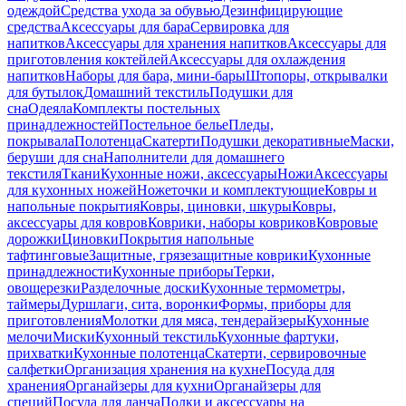
одеждой
Средства ухода за обувью
Дезинфицирующие
средства
Аксессуары для бара
Сервировка для
напитков
Аксессуары для хранения напитков
Аксессуары для
приготовления коктейлей
Аксессуары для охлаждения
напитков
Наборы для бара, мини-бары
Штопоры, открывалки
для бутылок
Домашний текстиль
Подушки для
сна
Одеяла
Комплекты постельных
принадлежностей
Постельное белье
Пледы,
покрывала
Полотенца
Скатерти
Подушки декоративные
Маски,
беруши для сна
Наполнители для домашнего
текстиля
Ткани
Кухонные ножи, аксессуары
Ножи
Аксессуары
для кухонных ножей
Ножеточки и комплектующие
Ковры и
напольные покрытия
Ковры, циновки, шкуры
Ковры,
аксессуары для ковров
Коврики, наборы ковриков
Ковровые
дорожки
Циновки
Покрытия напольные
тафтинговые
Защитные, грязезащитные коврики
Кухонные
принадлежности
Кухонные приборы
Терки,
овощерезки
Разделочные доски
Кухонные термометры,
таймеры
Дуршлаги, сита, воронки
Формы, приборы для
приготовления
Молотки для мяса, тендерайзеры
Кухонные
мелочи
Миски
Кухонный текстиль
Кухонные фартуки,
прихватки
Кухонные полотенца
Скатерти, сервировочные
салфетки
Организация хранения на кухне
Посуда для
хранения
Органайзеры для кухни
Органайзеры для
специй
Посуда для ланча
Полки и аксессуары на