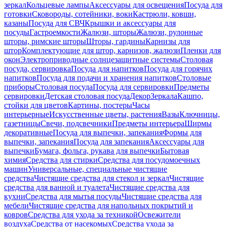
зеркал
Кольцевые лампы
Аксессуары для освещения
Посуда для
готовки
Сковороды, сотейники, воки
Кастрюли, ковши,
казаны
Посуда для СВЧ
Крышки и аксессуары для
посуды
Гастроемкости
Жалюзи, шторы
Жалюзи, рулонные
шторы, римские шторы
Шторы, гардины
Карнизы для
штор
Комплектующие для штор, карнизов, жалюзи
Пленки для
окон
Электроприводные солнцезащитные системы
Столовая
посуда, сервировка
Посуда для напитков
Посуда для горячих
напитков
Посуда для подачи и хранения напитков
Столовые
приборы
Столовая посуда
Посуда для сервировки
Предметы
сервировки
Детская столовая посуда
Декор
Зеркала
Кашпо,
стойки для цветов
Картины, постеры
Часы
интерьерные
Искусственные цветы, растения
Вазы
Ключницы,
газетницы
Свечи, подсвечники
Предметы интерьера
Ширмы
декоративные
Посуда для выпечки, запекания
Формы для
выпечки, запекания
Посуда для запекания
Аксессуары для
выпечки
Бумага, фольга, рукава для выпечки
Бытовая
химия
Средства для стирки
Средства для посудомоечных
машин
Универсальные, специальные чистящие
средства
Чистящие средства для стекол и зеркал
Чистящие
средства для ванной и туалета
Чистящие средства для
кухни
Средства для мытья посуды
Чистящие средства для
мебели
Чистящие средства для напольных покрытий и
ковров
Средства для ухода за техникой
Освежители
воздуха
Средства от насекомых
Средства ухода за