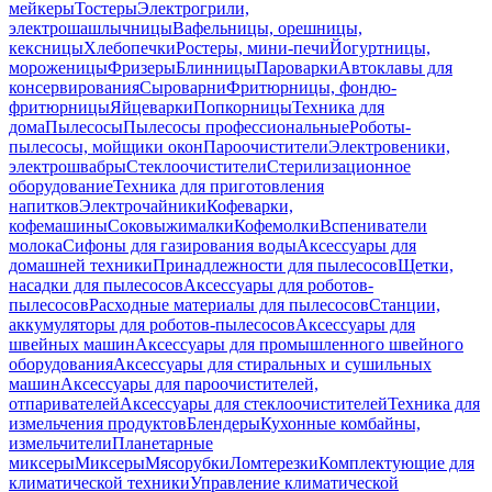
мейкеры
Тостеры
Электрогрили,
электрошашлычницы
Вафельницы, орешницы,
кексницы
Хлебопечки
Ростеры, мини-печи
Йогуртницы,
мороженицы
Фризеры
Блинницы
Пароварки
Автоклавы для
консервирования
Сыроварни
Фритюрницы, фондю-
фритюрницы
Яйцеварки
Попкорницы
Техника для
дома
Пылесосы
Пылесосы профессиональные
Роботы-
пылесосы, мойщики окон
Пароочистители
Электровеники,
электрошвабры
Стеклоочистители
Стерилизационное
оборудование
Техника для приготовления
напитков
Электрочайники
Кофеварки,
кофемашины
Соковыжималки
Кофемолки
Вспениватели
молока
Сифоны для газирования воды
Аксессуары для
домашней техники
Принадлежности для пылесосов
Щетки,
насадки для пылесосов
Аксессуары для роботов-
пылесосов
Расходные материалы для пылесосов
Станции,
аккумуляторы для роботов-пылесосов
Аксессуары для
швейных машин
Аксессуары для промышленного швейного
оборудования
Аксессуары для стиральных и сушильных
машин
Аксессуары для пароочистителей,
отпаривателей
Аксессуары для стеклоочистителей
Техника для
измельчения продуктов
Блендеры
Кухонные комбайны,
измельчители
Планетарные
миксеры
Миксеры
Мясорубки
Ломтерезки
Комплектующие для
климатической техники
Управление климатической