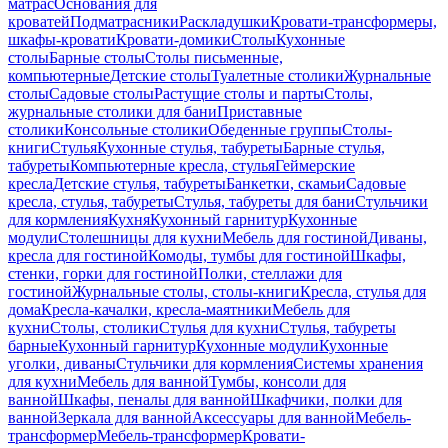
матрас
Основания для
кроватей
Подматрасники
Раскладушки
Кровати-трансформеры,
шкафы-кровати
Кровати-домики
Столы
Кухонные
столы
Барные столы
Столы письменные,
компьютерные
Детские столы
Туалетные столики
Журнальные
столы
Садовые столы
Растущие столы и парты
Столы,
журнальные столики для бани
Приставные
столики
Консольные столики
Обеденные группы
Столы-
книги
Стулья
Кухонные стулья, табуреты
Барные стулья,
табуреты
Компьютерные кресла, стулья
Геймерские
кресла
Детские стулья, табуреты
Банкетки, скамьи
Садовые
кресла, стулья, табуреты
Стулья, табуреты для бани
Стульчики
для кормления
Кухня
Кухонный гарнитур
Кухонные
модули
Столешницы для кухни
Мебель для гостиной
Диваны,
кресла для гостиной
Комоды, тумбы для гостиной
Шкафы,
стенки, горки для гостиной
Полки, стеллажи для
гостиной
Журнальные столы, столы-книги
Кресла, стулья для
дома
Кресла-качалки, кресла-маятники
Мебель для
кухни
Столы, столики
Стулья для кухни
Стулья, табуреты
барные
Кухонный гарнитур
Кухонные модули
Кухонные
уголки, диваны
Стульчики для кормления
Системы хранения
для кухни
Мебель для ванной
Тумбы, консоли для
ванной
Шкафы, пеналы для ванной
Шкафчики, полки для
ванной
Зеркала для ванной
Аксессуары для ванной
Мебель-
трансформер
Мебель-трансформер
Кровати-