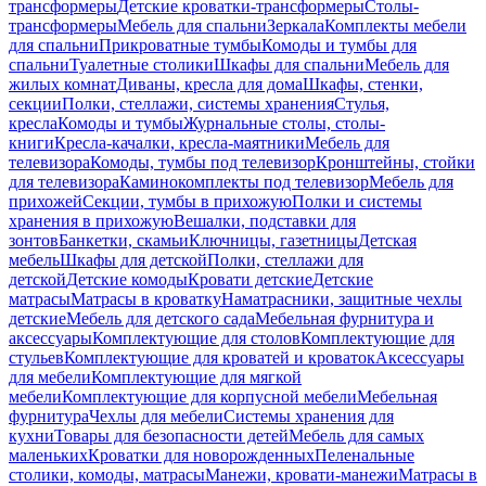
трансформеры
Детские кроватки-трансформеры
Столы-
трансформеры
Мебель для спальни
Зеркала
Комплекты мебели
для спальни
Прикроватные тумбы
Комоды и тумбы для
спальни
Туалетные столики
Шкафы для спальни
Мебель для
жилых комнат
Диваны, кресла для дома
Шкафы, стенки,
секции
Полки, стеллажи, системы хранения
Стулья,
кресла
Комоды и тумбы
Журнальные столы, столы-
книги
Кресла-качалки, кресла-маятники
Мебель для
телевизора
Комоды, тумбы под телевизор
Кронштейны, стойки
для телевизора
Каминокомплекты под телевизор
Мебель для
прихожей
Секции, тумбы в прихожую
Полки и системы
хранения в прихожую
Вешалки, подставки для
зонтов
Банкетки, скамьи
Ключницы, газетницы
Детская
мебель
Шкафы для детской
Полки, стеллажи для
детской
Детские комоды
Кровати детские
Детские
матрасы
Матрасы в кроватку
Наматрасники, защитные чехлы
детские
Мебель для детского сада
Мебельная фурнитура и
аксессуары
Комплектующие для столов
Комплектующие для
стульев
Комплектующие для кроватей и кроваток
Аксессуары
для мебели
Комплектующие для мягкой
мебели
Комплектующие для корпусной мебели
Мебельная
фурнитура
Чехлы для мебели
Системы хранения для
кухни
Товары для безопасности детей
Мебель для самых
маленьких
Кроватки для новорожденных
Пеленальные
столики, комоды, матрасы
Манежи, кровати-манежи
Матрасы в