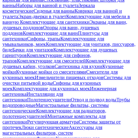
ванны
Наборы для ванной и туалета
Зеркала
косметические
Сиденья для ванны
Коврики для ванной и
туалета
Экран-дверки в туалет
Комплектующие для мебели в
ванную
Комплектующие для сантехники
Экраны для ванн,
душевых поддонов
Опоры для ванн, душевых
поддонов
Комплектующие для ванн
Плинтусы для
сантехники
Сифоны, трапы
Комплектующие для
умывальников, моек
Комплектующие для унитазов, писсуаров,
биде
Бачки для унитазов
Комплектующие для душевых
гарнитуров
Комплектующие для сифонов,
трапов
Комплектующие для смесителей
Комплектующие для
душевых кабин, уголков
Сантехника для кухни
Кухонные
мойки
Кухонные мойки со смесителями
Смесители для
кухонных моек
Измельчители пищевых отходов
Системы для
очистки питьевой воды
Сифоны для кухонных
моек
Комплектующие для кухонных моек
Инженерная
сантехника
Инсталляции для
сантехники
Полотенцесушители
Отвод и подвод воды
Трубы
водопроводные
Магистральные фильтры, системы
сантехнические
Комплектующие для радиаторов,
полотенцесушителей
Монтажные комплекты для
сантехники
Регулирующая арматура
Системы защиты от
протечек
Люки сантехнические
Аксессуары для
магистральных фильтров, систем