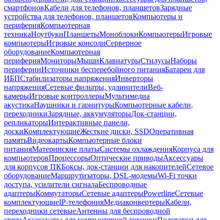
смартфонов
Кабели для телефонов, планшетов
Зарядные
устройства для телефонов, планшетов
Компьютеры и
периферия
Компьютерная
техника
Ноутбуки
Планшеты
Моноблоки
Компьютеры
Игровые
компьютеры
Игровые консоли
Серверное
оборудование
Компьютерная
периферия
Мониторы
Мыши
Клавиатуры
Стилусы
Наборы
периферии
Источники бесперебойного питания
Батареи для
ИБП
Стабилизаторы напряжения
Инверторы
напряжения
Сетевые фильтры, удлинители
Веб-
камеры
Игровые контроллеры
Мультимедиа
акустика
Наушники и гарнитуры
Компьютерные кабели,
переходники
Зарядные, аккумуляторы
Док-станции,
репликаторы
Интерактивные панели,
доски
Комплектующие
Жесткие диски, SSD
Оперативная
память
Видеокарты
Компьютерные блоки
питания
Материнские платы
Системы охлаждения
Корпуса для
компьютеров
Процессоры
Оптические приводы
Аксессуары
для корпусов ПК
Боксы, док-станции для накопителей
Сетевое
оборудование
Маршрутизаторы, DSL-модемы
Wi-Fi точки
доступа, усилители сигнала
Беспроводные
адаптеры
Коммутаторы
Сетевые адаптеры
Powerline
Сетевые
комплектующие
IP-телефония
Медиаконвертеры
Кабели,
переходники сетевые
Антенны для беспроводной
связи
Аксессуары для компьютерной техники
Подставки для