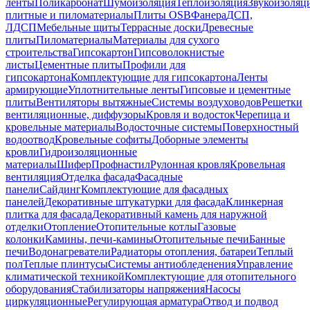
ленты
Поликарбонат
Шумоизоляция
Теплоизоляция
Звукоизоляц
плитные и пиломатериалы
Плиты OSB
Фанера
ДСП,
ЛДСП
Мебельные щиты
Террасные доски
Древесные
плиты
Пиломатериалы
Материалы для сухого
строительства
Гипсокартон
Гипсоволокнистые
листы
Цементные плиты
Профили для
гипсокартона
Комплектующие для гипсокартона
Ленты
армирующие
Уплотнительные ленты
Гипсовые и цементные
плиты
Вентиляторы вытяжные
Системы воздуховодов
Решетки
вентиляционные, диффузоры
Кровля и водосток
Черепица и
кровельные материалы
Водосточные системы
Поверхностный
водоотвод
Кровельные софиты
Доборные элементы
кровли
Гидроизоляционные
материалы
Шифер
Профнастил
Рулонная кровля
Кровельная
вентиляция
Отделка фасада
Фасадные
панели
Сайдинг
Комплектующие для фасадных
панелей
Декоративные штукатурки для фасада
Клинкерная
плитка для фасада
Декоративный камень для наружной
отделки
Отопление
Отопительные котлы
Газовые
колонки
Камины, печи-камины
Отопительные печи
Банные
печи
Водонагреватели
Радиаторы отопления, батареи
Теплый
пол
Теплые плинтусы
Системы антиобледенения
Управление
климатической техникой
Комплектующие для отопительного
оборудования
Стабилизаторы напряжения
Насосы
циркуляционные
Регулирующая арматура
Отвод и подвод