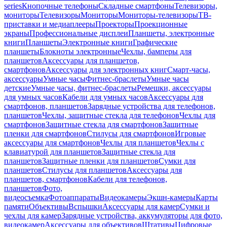
series
Кнопочные телефоны
Складные смартфоны
Телевизоры,
мониторы
Телевизоры
Мониторы
Мониторы-телевизоры
ТВ-
приставки и медиаплееры
Проекторы
Проекционные
экраны
Профессиональные дисплеи
Планшеты, электронные
книги
Планшеты
Электронные книги
Графические
планшеты
Блокноты электронные
Чехлы, бамперы для
планшетов
Аксессуары для планшетов,
смартфонов
Аксессуары для электронных книг
Смарт-часы,
аксессуары
Умные часы
Фитнес-браслеты
Умные часы
детские
Умные часы, фитнес-браслеты
Ремешки, аксессуары
для умных часов
Кабели для умных часов
Аксессуары для
смартфонов, планшетов
Зарядные устройства для телефонов,
планшетов
Чехлы, защитные стекла для телефонов
Чехлы для
смартфонов
Защитные стекла для смартфонов
Защитные
пленки для смартфонов
Стилусы для смартфонов
Игровые
аксессуары для смартфонов
Чехлы для планшетов
Чехлы с
клавиатурой для планшетов
Защитные стекла для
планшетов
Защитные пленки для планшетов
Сумки для
планшетов
Стилусы для планшетов
Аксессуары для
планшетов, смартфонов
Кабели для телефонов,
планшетов
Фото,
видеосъемка
Фотоаппараты
Видеокамеры
Экшн-камеры
Карты
памяти
Объективы
Вспышки
Аксессуары для камер
Сумки и
чехлы для камер
Зарядные устройства, аккумуляторы для фото,
видеокамер
Аксессуары для объективов
Штативы
Цифровые