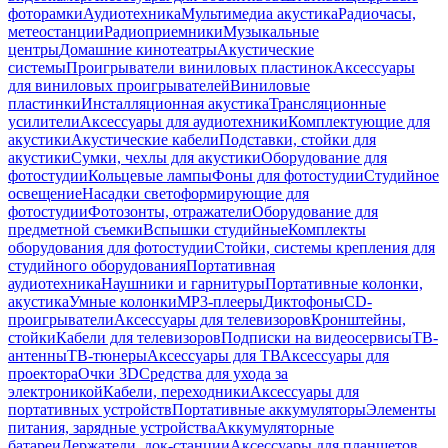
фоторамки
Аудиотехника
Мультимедиа акустика
Радиочасы,
метеостанции
Радиоприемники
Музыкальные
центры
Домашние кинотеатры
Акустические
системы
Проигрыватели виниловых пластинок
Аксессуары
для виниловых проигрывателей
Виниловые
пластинки
Инсталляционная акустика
Трансляционные
усилители
Аксессуары для аудиотехники
Комплектующие для
акустики
Акустические кабели
Подставки, стойки для
акустики
Сумки, чехлы для акустики
Оборудование для
фотостудии
Кольцевые лампы
Фоны для фотостудии
Студийное
освещение
Насадки светоформирующие для
фотостудии
Фотозонты, отражатели
Оборудование для
предметной съемки
Вспышки студийные
Комплекты
оборудования для фотостудии
Стойки, системы крепления для
студийного оборудования
Портативная
аудиотехника
Наушники и гарнитуры
Портативные колонки,
акустика
Умные колонки
MP3-плееры
Диктофоны
CD-
проигрыватели
Аксессуары для телевизоров
Кронштейны,
стойки
Кабели для телевизоров
Подписки на видеосервисы
ТВ-
антенны
ТВ-тюнеры
Аксессуары для ТВ
Аксессуары для
проектора
Очки 3D
Средства для ухода за
электроникой
Кабели, переходники
Аксессуары для
портативных устройств
Портативные аккумуляторы
Элементы
питания, зарядные устройства
Аккумуляторные
батареи
Держатели, док-станции
Аксессуары для планшетов,