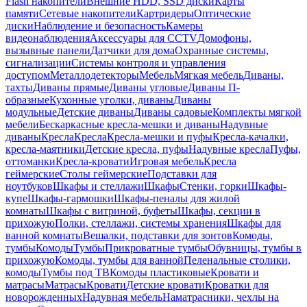
Flash накопители
Внешние HDD, SSD диски
Карты
памяти
Сетевые накопители
Картридеры
Оптические
диски
Наблюдение и безопасность
Камеры
видеонаблюдения
Аксессуары для CCTV
Домофоны,
вызывные панели
Датчики для дома
Охранные системы,
сигнализации
Системы контроля и управления
доступом
Металлодетекторы
Мебель
Мягкая мебель
Диваны,
тахты
Диваны прямые
Диваны угловые
Диваны П-
образные
Кухонные уголки, диваны
Диваны
модульные
Детские диваны
Диваны садовые
Комплекты мягкой
мебели
Бескаркасные кресла-мешки и диваны
Надувные
диваны
Кресла
Кресла
Кресла-мешки и пуфы
Кресла-качалки,
кресла-маятники
Детские кресла, пуфы
Надувные кресла
Пуфы,
оттоманки
Кресла-кровати
Игровая мебель
Кресла
геймерские
Столы геймерские
Подставки для
ноутбуков
Шкафы и стеллажи
Шкафы
Стенки, горки
Шкафы-
купе
Шкафы-гармошки
Шкафы-пеналы для жилой
комнаты
Шкафы с витриной, буфеты
Шкафы, секции в
прихожую
Полки, стеллажи, системы хранения
Шкафы для
ванной комнаты
Вешалки, подставки для зонтов
Комоды,
тумбы
Комоды
Тумбы
Прикроватные тумбы
Обувницы, тумбы в
прихожую
Комоды, тумбы для ванной
Пеленальные столики,
комоды
Тумбы под ТВ
Комоды пластиковые
Кровати и
матрасы
Матрасы
Кровати
Детские кровати
Кроватки для
новорожденных
Надувная мебель
Наматрасники, чехлы на