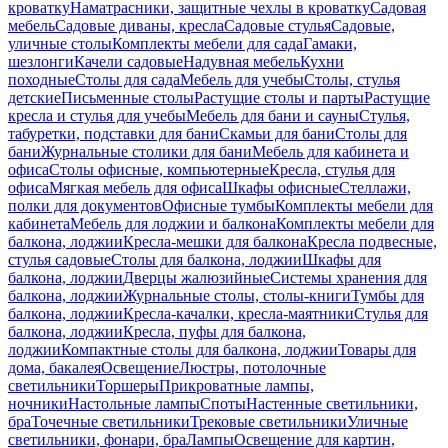
кроватку
Наматрасники, защитные чехлы в кроватку
Садовая
мебель
Садовые диваны, кресла
Садовые стулья
Садовые,
уличные столы
Комплекты мебели для сада
Гамаки,
шезлонги
Качели садовые
Надувная мебель
Кухни
походные
Столы для сада
Мебель для учебы
Столы, стулья
детские
Письменные столы
Растущие столы и парты
Растущие
кресла и стулья для учебы
Мебель для бани и сауны
Стулья,
табуретки, подставки для бани
Скамьи для бани
Столы для
бани
Журнальные столики для бани
Мебель для кабинета и
офиса
Столы офисные, компьютерные
Кресла, стулья для
офиса
Мягкая мебель для офиса
Шкафы офисные
Стеллажи,
полки для документов
Офисные тумбы
Комплекты мебели для
кабинета
Мебель для лоджии и балкона
Комплекты мебели для
балкона, лоджии
Кресла-мешки для балкона
Кресла подвесные,
стулья садовые
Столы для балкона, лоджии
Шкафы для
балкона, лоджии
Дверцы жалюзийные
Системы хранения для
балкона, лоджии
Журнальные столы, столы-книги
Тумбы для
балкона, лоджии
Кресла-качалки, кресла-маятники
Стулья для
балкона, лоджии
Кресла, пуфы для балкона,
лоджии
Компактные столы для балкона, лоджии
Товары для
дома, бакалея
Освещение
Люстры, потолочные
светильники
Торшеры
Прикроватные лампы,
ночники
Настольные лампы
Споты
Настенные светильники,
бра
Точечные светильники
Трековые светильники
Уличные
светильники, фонари, бра
Лампы
Освещение для картин,