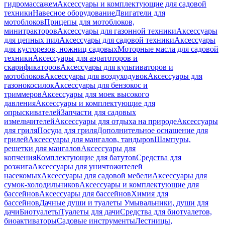
гидромассажем
Аксессуары и комплектующие для садовой
техники
Навесное оборудование
Двигатели для
мотоблоков
Прицепы для мотоблоков,
минитракторов
Аксессуары для газонной техники
Аксессуары
для цепных пил
Аксессуары для садовой техники
Аксессуары
для кусторезов, ножниц садовых
Моторные масла для садовой
техники
Аксессуары для аэратоторов и
скарификаторов
Аксессуары для культиваторов и
мотоблоков
Аксессуары для воздуходувок
Аксессуары для
газонокосилок
Аксессуары для бензокос и
триммеров
Аксессуары для моек высокого
давления
Аксессуары и комплектующие для
опрыскивателей
Запчасти для садовых
измельчителей
Аксессуары для отдыха на природе
Аксессуары
для гриля
Посуда для гриля
Дополнительное оснащение для
грилей
Аксессуары для мангалов, тандыров
Шампуры,
решетки для мангалов
Аксессуары для
копчения
Комплектующие для батутов
Средства для
розжига
Аксессуары для уничтожителей
насекомых
Аксессуары для садовой мебели
Аксессуары для
сумок-холодильников
Аксессуары и комплектующие для
бассейнов
Аксессуары для бассейнов
Химия для
бассейнов
Дачные души и туалеты
Умывальники, души для
дачи
Биотуалеты
Туалеты для дачи
Средства для биотуалетов,
биоактиваторы
Садовые инструменты
Лестницы,