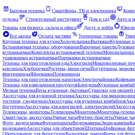
Бытовая техника
Смартфоны, ТВ и электроника
Комп
отделка
Строительный инструмент
Дом и сад
Авто и 
Товары для бизнеса, склада и офиса
Досуг и хобби
Ювели
Все акции
Оплата частями
Уцененные товары
Умны
Крупная техника для кухни
Холодильники
Вытяжки
Кухонные 
Встраиваемая техника, оборудование
Варочные панели
Духовые
встраиваемые
Комплекты встраиваемой техники
Морозильники 
упаковщики встраиваемые
Пароварки встраиваемые
Техника для приготовления еды
Аэрогрили
Микроволновые пе
кексницы
Хлебопечки
Ростеры, мини-печи
Йогуртницы, морож
фритюрницы
Яйцеварки
Попкорницы
Техника для приготовления напитков
Электрочайники
Кофевар
Техника для измельчения продуктов
Блендеры
Кухонные комбай
Мелкая техника
Весы кухонные, бытовые
Сушилки для овощей 
Аксессуары для кухонной техники
Аксессуары для микроволно
тостеров, сэндвичниц
Аксессуары для кухонных комбайнов
Акс
йогуртниц
Аксессуары для аэрогрилей, электрогрилей
Аксессуа
Телевизоры, мониторы
Телевизоры
Мониторы
Мониторы-телеви
Смарт-часы, аксессуары
Умные часы
Фитнес-браслеты
Умные ча
Фото, видеосъемка
Фотоаппараты
Видеокамеры
Экшн-камеры
Ка
видеокамер
Аксессуары для объективов
Штативы
Цифровые фот
Оборудование для фотостудии
Кольцевые лампы
Фоны для фото