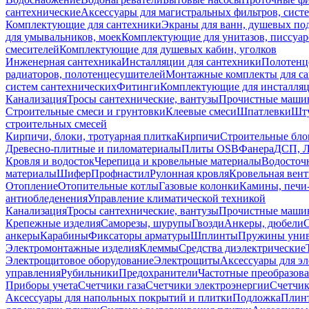
сантехнические
Аксессуары для магистральных фильтров, сист
Комплектующие для сантехники
Экраны для ванн, душевых по
для умывальников, моек
Комплектующие для унитазов, писсуар
смесителей
Комплектующие для душевых кабин, уголков
Инженерная сантехника
Инсталляции для сантехники
Полотенц
радиаторов, полотенцесушителей
Монтажные комплекты для с
систем сантехнических
Фитинги
Комплектующие для инсталля
Канализация
Тросы сантехнические, вантузы
Прочистные маши
Строительные смеси и грунтовки
Клеевые смеси
Шпатлевки
Шту
строительных смесей
Кирпичи, блоки, тротуарная плитка
Кирпичи
Строительные бло
Древесно-плитные и пиломатериалы
Плиты OSB
Фанера
ДСП, 
Кровля и водосток
Черепица и кровельные материалы
Водосточ
материалы
Шифер
Профнастил
Рулонная кровля
Кровельная вен
Отопление
Отопительные котлы
Газовые колонки
Камины, печи
антиобледенения
Управление климатической техникой
Канализация
Тросы сантехнические, вантузы
Прочистные маши
Крепежные изделия
Саморезы, шурупы
Гвозди
Анкеры, дюбели
анкеры
Карабины
Фиксаторы арматуры
Шплинты
Пружины унив
Электромонтажные изделия
Клеммы
Средства диэлектрические
Электрощитовое оборудование
Электрощиты
Аксессуары для э
управления
Рубильники
Предохранители
Частотные преобразов
Приборы учета
Счетчики газа
Счетчики электроэнергии
Счетчи
Аксессуары для напольных покрытий и плитки
Подложка
Плинт