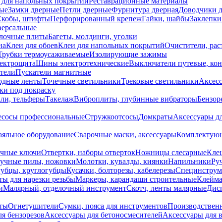
 для напольных покрытий
Реставрационные материалы
ые
Замки дверные
Петли дверные
Фурнитура дверная
Доводчики 
Скобы, штифты
Перфорированный крепеж
Гайки, шайбы
Заклепки
ерсальные
лочные плиты
Багеты, молдинги, уголки
на
Клеи для обоев
Клеи для напольных покрытий
Очистители, рас
Трубки термоусаживаемые
Изолирующие зажимы
лектрощита
Шины электротехнические
Выключатели путевые, ко
атели
Пускатели магнитные
одные ленты
Точечные светильники
Трековые светильники
Аксесс
и под покраску
ли, тельферы
Такелаж
Виброплиты, глубинные вибраторы
Бензор
сосы профессиональные
Стружкоотсосы
Домкраты
Аксессуары д
аяльное оборудование
Сварочные маски, аксессуары
Комплектующ
ечные ключи
Отвертки, наборы отверток
Ножницы слесарные
Кле
учные пилы, ножовки
Молотки, кувалды, киянки
Напильники
Ру
убцы, круглогубцы
Кусачки, болторезы, кабелерезы
Специнструм
ы для нарезки резьбы
Маркеры, карандаши строительные
Клейма
и
Малярный, отделочный инструмент
Скотч, ленты малярные
Дисп
иты
Огнетушители
Сумки, пояса для инструментов
Производствен
я бензорезов
Аксессуары для бетоносмесителей
Аксессуары для 