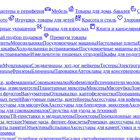
ьютеры и периферия
Мебель
Товары для дома, бакалея
С
мото
Игрушки, товары для детей
Красота и стиль
Здоров
рные украшения
Товары для взрослых
Книги и канцеляри
й подбор подарков
Премиум товары
плиты
Морозильники
Посудомоечные машины
Настольные плиты
 шкафы
Холодильники встраиваемые
Посудомоечные машины вс
встраиваемые
Измельчители пищевых отходов
Шкафы для подогр
чи
Мультиварки
Сэндвичницы, хот-дог мейкеры
Тостеры
Электрог
еницы
Фризеры
Блинницы
Пароварки
Автоклавы для консервиров
ки, кофемашины
Соковыжималки
Кофемолки
Вспениватели молок
ны, измельчители
Планетарные миксеры
Миксеры
Мясорубки
Лом
и фруктов
Вакууматоры
Открывалки, картофелечистки
Проращива
вых печей
Вакуумные пакеты, контейнеры
Аксессуары для кофе
ессуары для мясорубок
Аксессуары для блендеров, миксеров
Аксе
ры для соковыжималок
Средства для ухода за техникой
зоры
ТВ-приставки и медиаплееры
Проекторы
Проекционные эк
сы детские
Умные часы, фитнес-браслеты
Ремешки, аксессуары дл
рты памяти
Объективы
Вспышки
Аксессуары для камер
Сумки и ч
орамки
студии
Студийное освещение
Насадки светоформирующие для фо