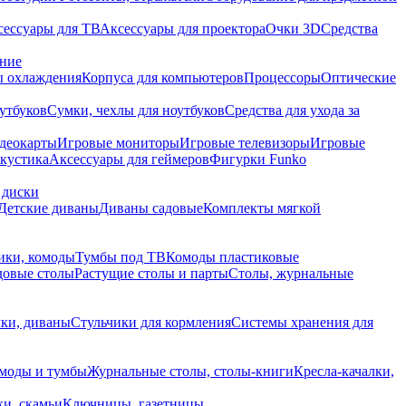
сессуары для ТВ
Аксессуары для проектора
Очки 3D
Средства
ание
 охлаждения
Корпуса для компьютеров
Процессоры
Оптические
утбуков
Сумки, чехлы для ноутбуков
Средства для ухода за
деокарты
Игровые мониторы
Игровые телевизоры
Игровые
акустика
Аксессуары для геймеров
Фигурки Funko
 диски
Детские диваны
Диваны садовые
Комплекты мягкой
ики, комоды
Тумбы под ТВ
Комоды пластиковые
довые столы
Растущие столы и парты
Столы, журнальные
ки, диваны
Стульчики для кормления
Системы хранения для
моды и тумбы
Журнальные столы, столы-книги
Кресла-качалки,
ки, скамьи
Ключницы, газетницы