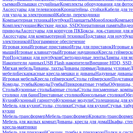
съемки
Вспышки студийные
Комплекты оборудования для фото
Аксессуары для телевизоров
Кронштейны, стойки
Кабели для т
для ухода за электроникой
Кабели, переходники
Компьютерная техника
Ноутбуки
Планшеты
Моноблоки
Компью
Комплектующие
Жесткие диски, SSD
Оперативная память
Видео
приводы
Аксессуары для корпусов ПК
Боксы, док-станции для 
Аксессуары для компьютерной техники
Подставки для ноутбук
электроникой
Программное обеспечение
Игровая зона
Игровые приставки
Игры для приставок
Игровые 
мыши
Игровые клавиатуры
Игровые наушники
Кресла геймерск
Pop
Подставки для ноутбуков
Светодиодные ленты
Лампы для м
Накопители данных
USB Flash накопители
Внешние HDD, SSD 
Мягкая мебель
Диваны, тахты
Диваны прямые
Диваны угловые
Д
мебели
Бескаркасные кресла-мешки и диваны
Надувные диваны
Игровая мебель
Кресла геймерские
Столы геймерские
Подставки
Комоды, тумбы
Комоды
Тумбы
Прикроватные тумбы
Обувницы, 
Столы
Кухонные столы
Барные столы
Столы письменные, комп
столики для бани
Приставные столики
Консольные столики
Обе
Кухня
Кухонный гарнитур
Кухонные модули
Столешницы для к
Мебель для кухни
Столы, столики
Стулья для кухни
Стулья, таб
кухни
Мебель-трансформер
Мебель-трансформер
Кровати-трансформе
Мебель для жилых комнат
Диваны, кресла для дома
Шкафы, стен
кресла-маятники
Мебель для прихожей
Секции, тумбы в прихожую
Полки и сист