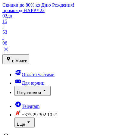
Скидки до 80% ко Дню Рождения!
промокод HAPPY22
02
дн
15
:
53
:
06
г. Минск
Оплата частями
Для юрлиц
Покупателям
Telegram
+375 29
302 10 21
Еще