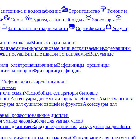
антехника и водоснабжение
Строительство
Ремонт и
ье
Спорт
Туризм, активный отдых
Зоотовары
я
Запчасти и принадлежности
Сертификаты
Услуги
Винные шкафы
Мини-холодильники
траиваемые
Микроволновые печи встраиваемые
Кофемашины
ева посуды
Винные шкафы встраиваемые
Вакуумные
рили, электрошашлычницы
Вафельницы, орешницы,
ания
Сыроварни
Фритюрницы, фондю-
а
Сифоны для газирования воды
терезки
тели семян
Маслобойки, сепараторы бытовые
машин
Аксессуары для мультиварок, хлебопечек
Аксессуары для
ссуары для сушилок овощей и фруктов
Аксессуары для
раны
Профессиональные дисплеи
я умных часов
Кабели для умных часов
ехлы для камер
Зарядные устройства, аккумуляторы для фото,
тостудии
Фотозонты, отражатели
Оборудование для предметной