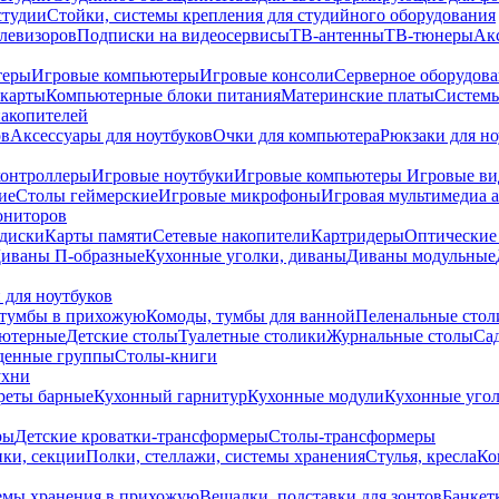
студии
Стойки, системы крепления для студийного оборудования
елевизоров
Подписки на видеосервисы
ТВ-антенны
ТВ-тюнеры
Ак
теры
Игровые компьютеры
Игровые консоли
Серверное оборудов
карты
Компьютерные блоки питания
Материнские платы
Системы
накопителей
ов
Аксессуары для ноутбуков
Очки для компьютера
Рюкзаки для но
контроллеры
Игровые ноутбуки
Игровые компьютеры
Игровые ви
ие
Столы геймерские
Игровые микрофоны
Игровая мультимедиа 
ониторов
диски
Карты памяти
Сетевые накопители
Картридеры
Оптические
иваны П-образные
Кухонные уголки, диваны
Диваны модульные
 для ноутбуков
тумбы в прихожую
Комоды, тумбы для ванной
Пеленальные стол
ьютерные
Детские столы
Туалетные столики
Журнальные столы
Са
денные группы
Столы-книги
ухни
уреты барные
Кухонный гарнитур
Кухонные модули
Кухонные угол
ры
Детские кроватки-трансформеры
Столы-трансформеры
ки, секции
Полки, стеллажи, системы хранения
Стулья, кресла
Ко
емы хранения в прихожую
Вешалки, подставки для зонтов
Банкет