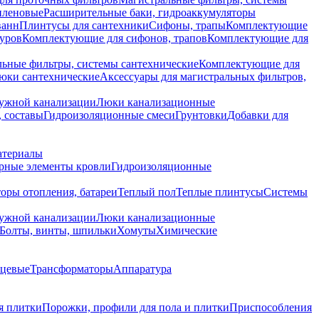
иленовые
Расширительные баки, гидроаккумуляторы
ванн
Плинтусы для сантехники
Сифоны, трапы
Комплектующие
уров
Комплектующие для сифонов, трапов
Комплектующие для
ьные фильтры, системы сантехнические
Комплектующие для
юки сантехнические
Аксессуары для магистральных фильтров,
ружной канализации
Люки канализационные
 составы
Гидроизоляционные смеси
Грунтовки
Добавки для
атериалы
рные элементы кровли
Гидроизоляционные
оры отопления, батареи
Теплый пол
Теплые плинтусы
Системы
ружной канализации
Люки канализационные
Болты, винты, шпильки
Хомуты
Химические
нцевые
Трансформаторы
Аппаратура
я плитки
Порожки, профили для пола и плитки
Приспособления