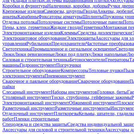
для укладки плитки
Системы выравнивания плитки
Аксессуары
Коробки и фурнитура
Наличники, коробки, доборы
Ручки дверн
Крепежные изделия
Саморезы, шурупы
Гвозди
Анкеры, дюбели
анкеры
Карабины
Фиксаторы арматуры
Шплинты
Пружины унив
Отделка потолка
Потолочные системы
Потолочные панели
Пото
Пены, клеи, герметики
Жидкие гвозди
Герметики
Монтажная пе
Электромонтажные изделия
Клеммы
Средства диэлектрические
Электрощитовое оборудование
Электрощиты
Аксессуары для э
управления
Рубильники
Предохранители
Частотные преобразов
Светотехника
Промышленное и сигнальное освещение
Светоди
Люки
Люки ревизионные
Люки под плитку
Люки напольные
Люк
Силовая и строительная техника
Бетоносмесители
Генераторы
Та
машины
Гидроинструмент
Погрузчики
Строительное оборудование
Компрессоры
Тепловые пушки
Пыле
электроинструмента
Пневмоинструмент
Сварочное и паяльное оборудование
Сварочное оборудование
П
пайки
Слесарный инструмент
Наборы инструментов
Головки, биты
Га
Столярный инструмент
Тиски, струбцины, гейферные зажимы
Р
Электромонтажный инструмент
Обжимной инструмент
Плоског
Разметочный инструмент
Разметочные инструменты
Инструмент
Отделочный инструмент
Плиткорезы
Кельмы, шпатели, гладилк
работ
Пленки строительные
Спецодежда и средства защиты
Средства индивидуальной защ
Аксессуары для силовой и строительной техники
Аксессуары дл