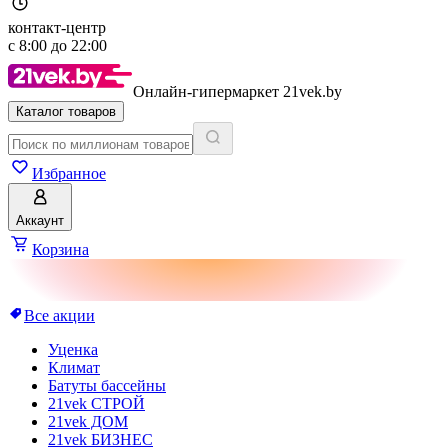
контакт-центр
с
8:00
до
22:00
Онлайн-гипермаркет 21vek.by
Каталог товаров
Избранное
Аккаунт
Корзина
Все акции
Уценка
Климат
Батуты бассейны
21vek СТРОЙ
21vek ДОМ
21vek БИЗНЕС