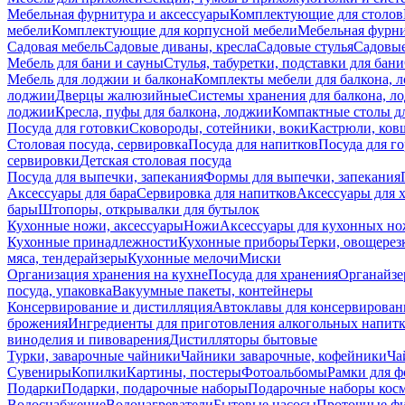
Мебельная фурнитура и аксессуары
Комплектующие для столов
мебели
Комплектующие для корпусной мебели
Мебельная фурн
Садовая мебель
Садовые диваны, кресла
Садовые стулья
Садовые
Мебель для бани и сауны
Стулья, табуретки, подставки для бани
Мебель для лоджии и балкона
Комплекты мебели для балкона, 
лоджии
Дверцы жалюзийные
Системы хранения для балкона, л
лоджии
Кресла, пуфы для балкона, лоджии
Компактные столы дл
Посуда для готовки
Сковороды, сотейники, воки
Кастрюли, ков
Столовая посуда, сервировка
Посуда для напитков
Посуда для г
сервировки
Детская столовая посуда
Посуда для выпечки, запекания
Формы для выпечки, запекания
Аксессуары для бара
Сервировка для напитков
Аксессуары для 
бары
Штопоры, открывалки для бутылок
Кухонные ножи, аксессуары
Ножи
Аксессуары для кухонных н
Кухонные принадлежности
Кухонные приборы
Терки, овощерез
мяса, тендерайзеры
Кухонные мелочи
Миски
Организация хранения на кухне
Посуда для хранения
Органайзе
посуда, упаковка
Вакуумные пакеты, контейнеры
Консервирование и дистилляция
Автоклавы для консервирован
брожения
Ингредиенты для приготовления алкогольных напит
виноделия и пивоварения
Дистилляторы бытовые
Турки, заварочные чайники
Чайники заварочные, кофейники
Ча
Сувениры
Копилки
Картины, постеры
Фотоальбомы
Рамки для ф
Подарки
Подарки, подарочные наборы
Подарочные наборы косм
Водоснабжение
Водонагреватели
Бытовые насосы
Проточные фи