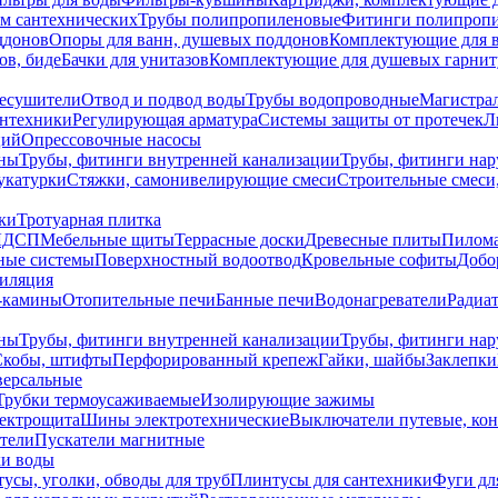
ем сантехнических
Трубы полипропиленовые
Фитинги полипроп
ддонов
Опоры для ванн, душевых поддонов
Комплектующие для 
ов, биде
Бачки для унитазов
Комплектующие для душевых гарнит
есушители
Отвод и подвод воды
Трубы водопроводные
Магистрал
антехники
Регулирующая арматура
Системы защиты от протечек
Л
ций
Опрессовочные насосы
ны
Трубы, фитинги внутренней канализации
Трубы, фитинги на
катурки
Стяжки, самонивелирующие смеси
Строительные смеси,
ки
Тротуарная плитка
ЛДСП
Мебельные щиты
Террасные доски
Древесные плиты
Пилом
ные системы
Поверхностный водоотвод
Кровельные софиты
Добо
тиляция
-камины
Отопительные печи
Банные печи
Водонагреватели
Радиат
ны
Трубы, фитинги внутренней канализации
Трубы, фитинги на
Скобы, штифты
Перфорированный крепеж
Гайки, шайбы
Заклепки
ерсальные
Трубки термоусаживаемые
Изолирующие зажимы
лектрощита
Шины электротехнические
Выключатели путевые, ко
атели
Пускатели магнитные
ки воды
усы, уголки, обводы для труб
Плинтусы для сантехники
Фуги дл