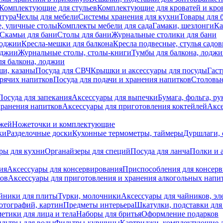
Комплектующие для стульев
Комплектующие для кроватей и кро
итура
Чехлы для мебели
Системы хранения для кухни
Товары для 
, уличные столы
Комплекты мебели для сада
Гамаки, шезлонги
Ка
Скамьи для бани
Столы для бани
Журнальные столики для бани
лоджии
Кресла-мешки для балкона
Кресла подвесные, стулья садо
оджии
Журнальные столы, столы-книги
Тумбы для балкона, лодж
я балкона, лоджии
ши, казаны
Посуда для СВЧ
Крышки и аксессуары для посуды
Гаст
орячих напитков
Посуда для подачи и хранения напитков
Столовы
Посуда для запекания
Аксессуары для выпечки
Бумага, фольга, р
хранения напитков
Аксессуары для приготовления коктейлей
Аксе
ожей
Ножеточки и комплектующие
ки
Разделочные доски
Кухонные термометры, таймеры
Дуршлаги, 
ры для кухни
Органайзеры для специй
Посуда для ланча
Полки и 
ия
Аксессуары для консервирования
Приспособления для консер
ков
Аксессуары для приготовления и хранения алкогольных напи
йники для плиты
Турки, молочники
Аксессуары для чайников, э
отографий, картин
Предметы интерьера
Шкатулки, подставки дл
етики для лица и тела
Наборы для бритья
Оформление подарков
льтры для воды
Фильтры-кувшины
Картриджи, комплектующие д