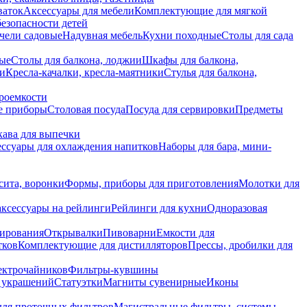
ваток
Аксессуары для мебели
Комплектующие для мягкой
безопасности детей
чели садовые
Надувная мебель
Кухни походные
Столы для сада
вые
Столы для балкона, лоджии
Шкафы для балкона,
ии
Кресла-качалки, кресла-маятники
Стулья для балкона,
роемкости
е приборы
Столовая посуда
Посуда для сервировки
Предметы
укава для выпечки
ссуары для охлаждения напитков
Наборы для бара, мини-
сита, воронки
Формы, приборы для приготовления
Молотки для
аксессуары на рейлинги
Рейлинги для кухни
Одноразовая
вирования
Открывалки
Пивоварни
Емкости для
тков
Комплектующие для дистилляторов
Прессы, дробилки для
лектрочайников
Фильтры-кувшины
я украшений
Статуэтки
Магниты сувенирные
Иконы
ля проточных фильтров
Магистральные фильтры, системы