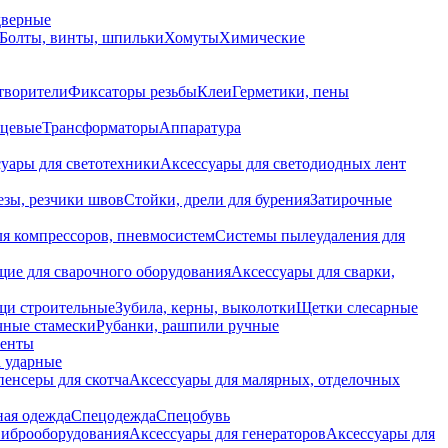
дверные
Болты, винты, шпильки
Хомуты
Химические
творители
Фиксаторы резьбы
Клеи
Герметики, пены
нцевые
Трансформаторы
Аппаратура
уары для светотехники
Аксессуары для светодиодных лент
езы, резчики швов
Стойки, дрели для бурения
Затирочные
ля компрессоров, пневмосистем
Системы пылеудаления для
ие для сварочного оборудования
Аксессуары для сварки,
щи строительные
Зубила, керны, выколотки
Щетки слесарные
чные стамески
Рубанки, рашпили ручные
енты
 ударные
енсеры для скотча
Аксессуары для малярных, отделочных
ная одежда
Спецодежда
Спецобувь
виброоборудования
Аксессуары для генераторов
Аксессуары для