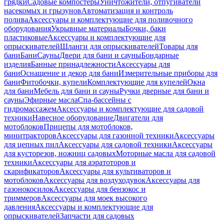
грядки
Садовые компостеры
Уничтожители, отпугиватели
насекомых и грызунов
Автоматизация и контроль
полива
Аксессуары и комплектующие для поливочного
оборудования
Укрывные материалы
Бочки, баки
пластиковые
Аксессуары и комплектующие для
опрыскивателей
Шланги для опрыскивателей
Товары для
бани
Бани
Сауны
Двери для бани и сауны
Бондарные
изделия
Банные принадлежности
Аксессуары для
бани
Оснащение и декор для бани
Измерительные приборы для
бани
Фитобочки, купели
Комплектующие для купелей
Окна
для бани
Мебель для бани и сауны
Ручки дверные для бани и
сауны
Эфирные масла
Спа-бассейны с
гидромассажем
Аксессуары и комплектующие для садовой
техники
Навесное оборудование
Двигатели для
мотоблоков
Прицепы для мотоблоков,
минитракторов
Аксессуары для газонной техники
Аксессуары
для цепных пил
Аксессуары для садовой техники
Аксессуары
для кусторезов, ножниц садовых
Моторные масла для садовой
техники
Аксессуары для аэратоторов и
скарификаторов
Аксессуары для культиваторов и
мотоблоков
Аксессуары для воздуходувок
Аксессуары для
газонокосилок
Аксессуары для бензокос и
триммеров
Аксессуары для моек высокого
давления
Аксессуары и комплектующие для
опрыскивателей
Запчасти для садовых