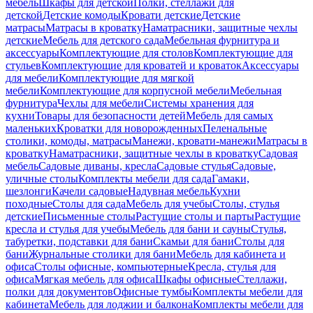
мебель
Шкафы для детской
Полки, стеллажи для
детской
Детские комоды
Кровати детские
Детские
матрасы
Матрасы в кроватку
Наматрасники, защитные чехлы
детские
Мебель для детского сада
Мебельная фурнитура и
аксессуары
Комплектующие для столов
Комплектующие для
стульев
Комплектующие для кроватей и кроваток
Аксессуары
для мебели
Комплектующие для мягкой
мебели
Комплектующие для корпусной мебели
Мебельная
фурнитура
Чехлы для мебели
Системы хранения для
кухни
Товары для безопасности детей
Мебель для самых
маленьких
Кроватки для новорожденных
Пеленальные
столики, комоды, матрасы
Манежи, кровати-манежи
Матрасы в
кроватку
Наматрасники, защитные чехлы в кроватку
Садовая
мебель
Садовые диваны, кресла
Садовые стулья
Садовые,
уличные столы
Комплекты мебели для сада
Гамаки,
шезлонги
Качели садовые
Надувная мебель
Кухни
походные
Столы для сада
Мебель для учебы
Столы, стулья
детские
Письменные столы
Растущие столы и парты
Растущие
кресла и стулья для учебы
Мебель для бани и сауны
Стулья,
табуретки, подставки для бани
Скамьи для бани
Столы для
бани
Журнальные столики для бани
Мебель для кабинета и
офиса
Столы офисные, компьютерные
Кресла, стулья для
офиса
Мягкая мебель для офиса
Шкафы офисные
Стеллажи,
полки для документов
Офисные тумбы
Комплекты мебели для
кабинета
Мебель для лоджии и балкона
Комплекты мебели для