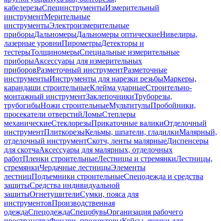
кабелерезы
Специнструменты
Измерительный
инструмент
Мерительные
инструменты
Электроизмерительные
приборы
Дальномеры
Дальномеры оптические
Нивелиры,
лазерные уровни
Пирометры
Детекторы и
тестеры
Толщиномеры
Специальные измерительные
приборы
Аксессуары для измерительных
приборов
Разметочный инструмент
Разметочные
инструменты
Инструменты для нарезки резьбы
Маркеры,
карандаши строительные
Клейма ударные
Строительно-
монтажный инструмент
Заклепочники
Труборезы,
трубогибы
Ножи строительные
Мультитулы
Пробойники,
просекатели отверстий
Ломы
Степлеры
механические
Стеклорезы
Прикаточные валики
Отделочный
инструмент
Плиткорезы
Кельмы, шпатели, гладилки
Малярный,
отделочный инструмент
Скотч, ленты малярные
Диспенсеры
для скотча
Аксессуары для малярных, отделочных
работ
Пленки строительные
Лестницы и стремянки
Лестницы,
стремянки
Чердачные лестницы
Элементы
лестниц
Подъемники строительные
Спецодежда и средства
защиты
Средства индивидуальной
защиты
Огнетушители
Сумки, пояса для
инструментов
Производственная
одежда
Спецодежда
Спецобувь
Организация рабочего
пространства
Фонари, прожекторы
Кейсы, ящики для