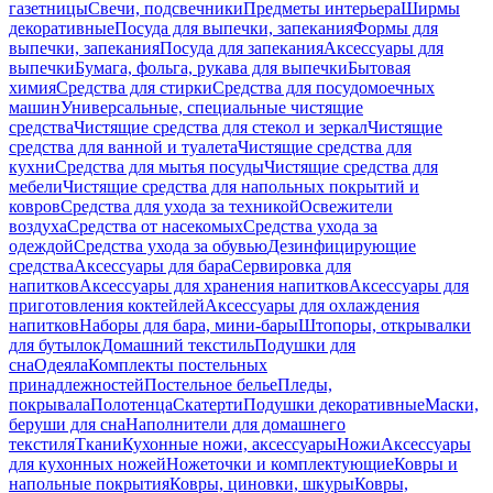
газетницы
Свечи, подсвечники
Предметы интерьера
Ширмы
декоративные
Посуда для выпечки, запекания
Формы для
выпечки, запекания
Посуда для запекания
Аксессуары для
выпечки
Бумага, фольга, рукава для выпечки
Бытовая
химия
Средства для стирки
Средства для посудомоечных
машин
Универсальные, специальные чистящие
средства
Чистящие средства для стекол и зеркал
Чистящие
средства для ванной и туалета
Чистящие средства для
кухни
Средства для мытья посуды
Чистящие средства для
мебели
Чистящие средства для напольных покрытий и
ковров
Средства для ухода за техникой
Освежители
воздуха
Средства от насекомых
Средства ухода за
одеждой
Средства ухода за обувью
Дезинфицирующие
средства
Аксессуары для бара
Сервировка для
напитков
Аксессуары для хранения напитков
Аксессуары для
приготовления коктейлей
Аксессуары для охлаждения
напитков
Наборы для бара, мини-бары
Штопоры, открывалки
для бутылок
Домашний текстиль
Подушки для
сна
Одеяла
Комплекты постельных
принадлежностей
Постельное белье
Пледы,
покрывала
Полотенца
Скатерти
Подушки декоративные
Маски,
беруши для сна
Наполнители для домашнего
текстиля
Ткани
Кухонные ножи, аксессуары
Ножи
Аксессуары
для кухонных ножей
Ножеточки и комплектующие
Ковры и
напольные покрытия
Ковры, циновки, шкуры
Ковры,