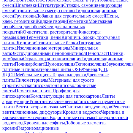
смеси
Шпатлевки
Штукатурки
Стяжки, самонивелирующие
смеси
Строительные смеси, составы
Гидроизоляционные
смеси
Грунтовки
Добавки для строительных смесей
Пены,
клеи, герметики
Жидкие гвозди
Герметики
Монтажная
пена
Клеи для обоев
Клеи для напольных
покрытий
Очистители, растворители
Фиксаторы
резьбы
Клеи
Герметики, пены
Кирпичи, блоки, тротуарная
плитка
Кирпичи
Строительные блоки
Тротуарная
плитка
Изоляционные материалы
Минеральная
вата
Экструдированный пенополистирол
Пенопласт
Пленки,
мембраны
Отражающая теплоизоляция
Гидроизоляционные
ленты
Поликарбонат
Шумоизоляция
Теплоизоляция
Звукоизоляц
плитные и пиломатериалы
Плиты OSB
Фанера
ДСП,
ЛДСП
Мебельные щиты
Террасные доски
Древесные
плиты
Пиломатериалы
Материалы для сухого
строительства
Гипсокартон
Гипсоволокнистые
листы
Цементные плиты
Профили для
гипсокартона
Комплектующие для гипсокартона
Ленты
армирующие
Уплотнительные ленты
Гипсовые и цементные
плиты
Вентиляторы вытяжные
Системы воздуховодов
Решетки
вентиляционные, диффузоры
Кровля и водосток
Черепица и
кровельные материалы
Водосточные системы
Поверхностный
водоотвод
Кровельные софиты
Доборные элементы
кровли
Гидроизоляционные