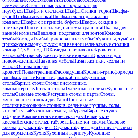
геймерские
Столы геймерские
Подставки для
ноутбуков
Шкафы и стеллажи
Шкафы
Стенки, горки
Шкафы-
купе
Шкафы-гармошки
Шкафы-пеналы для жилой
комнаты
Шкафы с витриной, буфеты
Шкафы, секции в
прихожую
Полки, стеллажи, системы хранения
Шкафы для
ванной комнаты
Вешалки, подставки для зонтов
Комоды,
тумбы
Комоды
Тумбы
Прикроватные тумбы
Обувницы, тумбы в
прихожую
Комоды, тумбы для ванной
Пеленальные столики,
комоды
Тумбы под ТВ
Комоды пластиковые
Кровати и
матрасы
Матрасы
Кровати
Детские кровати
Кроватки для
новорожденных
Надувная мебель
Наматрасники, чехлы на
матрас
Основания для
кроватей
Подматрасники
Раскладушки
Кровати-трансформеры,
шкафы-кровати
Кровати-домики
Столы
Кухонные
столы
Барные столы
Столы письменные,
компьютерные
Детские столы
Туалетные столики
Журнальные
столы
Садовые столы
Растущие столы и парты
Столы,
журнальные столики для бани
Приставные
столики
Консольные столики
Обеденные группы
Столы-
книги
Стулья
Кухонные стулья, табуреты
Барные стулья,
табуреты
Компьютерные кресла, стулья
Геймерские
кресла
Детские стулья, табуреты
Банкетки, скамьи
Садовые
кресла, стулья, табуреты
Стулья, табуреты для бани
Стульчики
для кормления
Кухня
Кухонный гарнитур
Кухонные