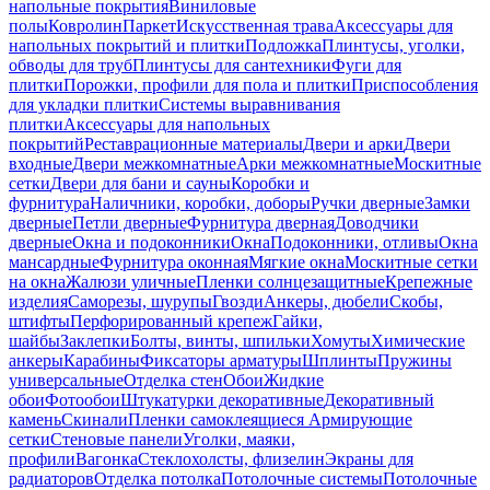
напольные покрытия
Виниловые
полы
Ковролин
Паркет
Искусственная трава
Аксессуары для
напольных покрытий и плитки
Подложка
Плинтусы, уголки,
обводы для труб
Плинтусы для сантехники
Фуги для
плитки
Порожки, профили для пола и плитки
Приспособления
для укладки плитки
Системы выравнивания
плитки
Аксессуары для напольных
покрытий
Реставрационные материалы
Двери и арки
Двери
входные
Двери межкомнатные
Арки межкомнатные
Москитные
сетки
Двери для бани и сауны
Коробки и
фурнитура
Наличники, коробки, доборы
Ручки дверные
Замки
дверные
Петли дверные
Фурнитура дверная
Доводчики
дверные
Окна и подоконники
Окна
Подоконники, отливы
Окна
мансардные
Фурнитура оконная
Мягкие окна
Москитные сетки
на окна
Жалюзи уличные
Пленки солнцезащитные
Крепежные
изделия
Саморезы, шурупы
Гвозди
Анкеры, дюбели
Скобы,
штифты
Перфорированный крепеж
Гайки,
шайбы
Заклепки
Болты, винты, шпильки
Хомуты
Химические
анкеры
Карабины
Фиксаторы арматуры
Шплинты
Пружины
универсальные
Отделка стен
Обои
Жидкие
обои
Фотообои
Штукатурки декоративные
Декоративный
камень
Скинали
Пленки самоклеящиеся
Армирующие
сетки
Стеновые панели
Уголки, маяки,
профили
Вагонка
Стеклохолсты, флизелин
Экраны для
радиаторов
Отделка потолка
Потолочные системы
Потолочные