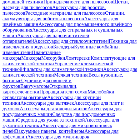
домашней техники
Принадлежности для пылесосов
Щетки,
насадки для пылесосов
Аксессуары для роботов-
пылесосов
Расходные материалы для пылесосов
Станции,
аккумуляторы для роботов-пылесосов
Аксессуары для
швейных машин
Аксессуары для промышленного швейного
оборудования
Аксессуары для стиральных и сушильных
машин
Аксессуары для пароочистителей,
отпаривателей
Аксессуары для стеклоочистителей
Техника для
измельчения продуктов
Блендеры
Кухонные комбайны,
измельчители
Планетарные
миксеры
Миксеры
Мясорубки
Ломтерезки
Комплектующие для
климатической техники
Управление климатической
техникой
Фильтры для климатической техники
Аксессуары для
климатической техники
Мелкая техника
Весы кухонные,
бытовые
Сушилки для овощей и
фруктов
Вакууматоры
Открывалки,
картофелечистки
Проращиватели семян
Маслобойки,
сепараторы бытовые
Аксессуары для крупной
техники
Аксессуары для вытяжек
Аксессуары для плит и
духовок
Аксессуары для холодильников
Аксессуары для
посудомоечных машин
Средства для посудомоечных
машин
Средства для ухода за техникой
Аксессуары для
кухонной техники
Аксессуары для микроволновых
печей
Вакуумные пакеты, контейнеры
Аксессуары для
кофемашин
Аксессуары для мультиварок,