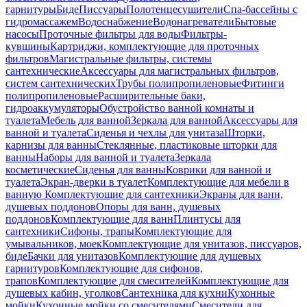
гарнитуры
Биде
Писсуары
Полотенцесушители
Спа-бассейны с
гидромассажем
Водоснабжение
Водонагреватели
Бытовые
насосы
Проточные фильтры для воды
Фильтры-
кувшины
Картриджи, комплектующие для проточных
фильтров
Магистральные фильтры, системы
сантехнические
Аксессуары для магистральных фильтров,
систем сантехнических
Трубы полипропиленовые
Фитинги
полипропиленовые
Расширительные баки,
гидроаккумуляторы
Обустройство ванной комнаты и
туалета
Мебель для ванной
Зеркала для ванной
Аксессуары для
ванной и туалета
Сиденья и чехлы для унитаза
Шторки,
карнизы для ванны
Стеклянные, пластиковые шторки для
ванны
Наборы для ванной и туалета
Зеркала
косметические
Сиденья для ванны
Коврики для ванной и
туалета
Экран-дверки в туалет
Комплектующие для мебели в
ванную
Комплектующие для сантехники
Экраны для ванн,
душевых поддонов
Опоры для ванн, душевых
поддонов
Комплектующие для ванн
Плинтусы для
сантехники
Сифоны, трапы
Комплектующие для
умывальников, моек
Комплектующие для унитазов, писсуаров,
биде
Бачки для унитазов
Комплектующие для душевых
гарнитуров
Комплектующие для сифонов,
трапов
Комплектующие для смесителей
Комплектующие для
душевых кабин, уголков
Сантехника для кухни
Кухонные
мойки
Кухонные мойки со смесителями
Смесители для