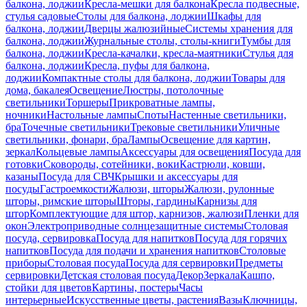
балкона, лоджии
Кресла-мешки для балкона
Кресла подвесные,
стулья садовые
Столы для балкона, лоджии
Шкафы для
балкона, лоджии
Дверцы жалюзийные
Системы хранения для
балкона, лоджии
Журнальные столы, столы-книги
Тумбы для
балкона, лоджии
Кресла-качалки, кресла-маятники
Стулья для
балкона, лоджии
Кресла, пуфы для балкона,
лоджии
Компактные столы для балкона, лоджии
Товары для
дома, бакалея
Освещение
Люстры, потолочные
светильники
Торшеры
Прикроватные лампы,
ночники
Настольные лампы
Споты
Настенные светильники,
бра
Точечные светильники
Трековые светильники
Уличные
светильники, фонари, бра
Лампы
Освещение для картин,
зеркал
Кольцевые лампы
Аксессуары для освещения
Посуда для
готовки
Сковороды, сотейники, воки
Кастрюли, ковши,
казаны
Посуда для СВЧ
Крышки и аксессуары для
посуды
Гастроемкости
Жалюзи, шторы
Жалюзи, рулонные
шторы, римские шторы
Шторы, гардины
Карнизы для
штор
Комплектующие для штор, карнизов, жалюзи
Пленки для
окон
Электроприводные солнцезащитные системы
Столовая
посуда, сервировка
Посуда для напитков
Посуда для горячих
напитков
Посуда для подачи и хранения напитков
Столовые
приборы
Столовая посуда
Посуда для сервировки
Предметы
сервировки
Детская столовая посуда
Декор
Зеркала
Кашпо,
стойки для цветов
Картины, постеры
Часы
интерьерные
Искусственные цветы, растения
Вазы
Ключницы,