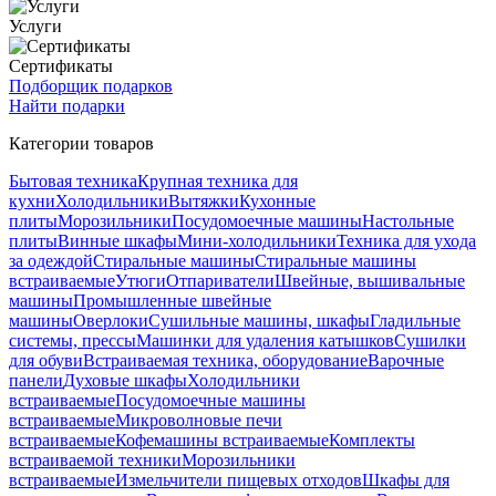
Услуги
Сертификаты
Подборщик подарков
Найти подарки
Категории товаров
Бытовая техника
Крупная техника для
кухни
Холодильники
Вытяжки
Кухонные
плиты
Морозильники
Посудомоечные машины
Настольные
плиты
Винные шкафы
Мини-холодильники
Техника для ухода
за одеждой
Стиральные машины
Стиральные машины
встраиваемые
Утюги
Отпариватели
Швейные, вышивальные
машины
Промышленные швейные
машины
Оверлоки
Сушильные машины, шкафы
Гладильные
системы, прессы
Машинки для удаления катышков
Сушилки
для обуви
Встраиваемая техника, оборудование
Варочные
панели
Духовые шкафы
Холодильники
встраиваемые
Посудомоечные машины
встраиваемые
Микроволновые печи
встраиваемые
Кофемашины встраиваемые
Комплекты
встраиваемой техники
Морозильники
встраиваемые
Измельчители пищевых отходов
Шкафы для