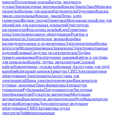
панели
Потолочные плиты
Багеты, молдинги,
уголки
Лакокрасочные материалы
Краски
Эмали
Лаки
Морилки,
пропитки
Колеры для краски
Растворители
Грунтовки
Краски,
эмали аэрозольные
Краски, эмали
Пены, клеи,
герметики
Жидкие гвозди
Герметики
Монтажная пена
Клеи для
обоев
Клеи для напольных покрытий
Очистители,
растворители
Фиксаторы резьбы
Клеи
Герметики,
пены
Электромонтажное оборудование
Розетки и
выключатели
Электрические звонки
Коробки
распределительные и подрозетники
Электропатроны
Вилки,
штепсели
Молниеприемники
Заземление
Электромонтажные
изделия
Клеммы
Средства диэлектрические
Трубки
термоусаживаемые
Изолирующие зажимы
Кабель и системы
для прокладки
Короба, трубы, металлорукав
Силовой
кабель
Наконечники, гильзы кабельные
Аксессуары для труб,
коробов
Кабельный крепеж
Арматура СИП
Электрощитовое
оборудование
Электрощиты
Аксессуары для
электрощита
Шины электротехнические
Выключатели
путевые, концевые
Трансформаторы
Аппаратура
управления
Рубильники
Предохранители
Частотные
преобразователи
Пускатели магнитные
Модульная
автоматика
Выключатели автоматические
Реле
Выключатели
нагрузки
Контакторы
Дополнительное модульное
оборудование
УЗИП
Автоматика пуска
двигателя
Дифференциальные