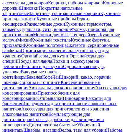
аксессуары для ковров
Коврики, наборы ковриков
Ковровые
дорожки
Циновки
Покрытия напольные
тафтинговые
Защитные, грязезащитные коврики
Кухонные
принадлежности
Кухонные приборы
Терки,
овощерезки
Разделочные доски
Кухонные термометры,
таймеры
Дуршлаги, сита, воронки
Формы, приборы для
приготовления
Молотки для мяса, тендерайзеры
Кухонные
мелочи
Миски
Кухонный текстиль
Кухонные фартуки,
прихватки
Кухонные полотенца
Скатерти, сервировочные
салфетки
Организация хранения на кухне
Посуда для
хранения
Органайзеры для кухни
Органайзеры для
специй
Посуда для ланча
Полки и аксессуары на
рейлинги
Рейлинги для кухни
Одноразовая посуда,
упаковка
Вакуумные пакеты,
контейнеры
Бакалея
Кофе
Чай
Цикорий, какао, горячий
шоколад
Сиропы и топпинги
Консервирование и
дистилляция
Автоклавы для консервирования
Аксессуары для
консервирования
Приспособления для
консервирования
Открывалки
Пивоварни
Емкости для
брожения
Ингредиенты для приготовления алкогольных
напитков
Аксессуары для приготовления и хранения
алкогольных напитков
Комплектующие для
дистилляторов
Прессы, дробилки для виноделия и
пивоварения
Дистилляторы бытовые
Уборочный
инвентарь
Швабры, насадки
Ведра, тазы для уборки
Наборы