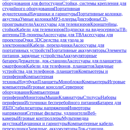
оборудования для фотостудии
Стойки, системы крепления для
студийного оборудования
Портативная
аудиотехника
Наушники и гарнитуры
Портативные колонки,
акустика
Умные колонки
MP3-плееры
Диктофоны
CD-
проигрыватели
Аксессуары для телевизоров
Кронштейны,
стойки
Кабели для телевизоров
Подписки на видеосервисы
ТВ-
антенны
ТВ-тюнеры
Аксессуары для ТВ
Аксессуары для
проектора
Очки 3D
Средства для ухода за
электроникой
Кабели, переходники
Аксессуары для
портативных устройств
Портативные аккумуляторы
Элементы
питания, зарядные устройства
Аккумуляторные
батареи
Держатели, док-станции
Аксессуары для планшетов,
смартфонов
Кабели для телефонов, планшетов
Зарядные
устройства для телефонов, планшетов
Компьютеры и
периферия
Компьютерная
техника
Ноутбуки
Планшеты
Моноблоки
Компьютеры
Игровые
компьютеры
Игровые консоли
Серверное
оборудование
Компьютерная
периферия
Мониторы
Мыши
Клавиатуры
Стилусы
Наборы
периферии
Источники бесперебойного питания
Батареи для
ИБП
Стабилизаторы напряжения
Инверторы
напряжения
Сетевые фильтры, удлинители
Веб-
камеры
Игровые контроллеры
Мультимедиа
акустика
Наушники и гарнитуры
Компьютерные кабели,
переходники
Зарядные, аккумуляторы
Док-станции,