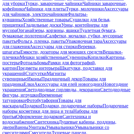
для уборки
Турки, заварочные чайники
Чайники заварочные,
кофейники
Чайники для плиты
Турки, молочники
Аксессуары
для чайников, электрочайников
Фильтры-
кувшины
Хозяйственные товары
Сушилки для белья,
прищепки
Гладильные доски
Урны, контейнеры для
мусора
Органайзеры, корзины, ящики
Туалетная бумага,
бумажные полотенца
Салфетки, мочалки, губки, мусорные
пакеты
Фольга, пленка, пакеты
Упаковочная тара
Аксессуары
для глажения
Аксессуары для стирки
Веревки,
шпагаты
Емкости, дозаторы для моющих средств
Вешалки-
плечики
Мешки хозяйственные
Сувениры
Копилки
Картины,
постеры
Фотоальбомы
Рамки для фотографий,
картин
Предметы интерьера
Шкатулки, подставки для
украшений
Статуэтки
Магниты
сувенирные
Иконы
Праздничный декор
Товары для
праздника
Елки
Аксессуары для елей новогодних
Новогодние
украшения
Светодиодные гирлянды, декорации
Светодиодные
фигуры, игрушки
Временные
татуировки
Фотобутафория
Товары для
маскарада
Подарки
Подарки, подарочные наборы
Подарочные
наборы косметики для лица и тела
Наборы для
бритья
Оформление подарков
Сантехника и
водоснабжение
Сантехника
Душевые кабины, поддоны,
двери
Ванны
Унитазы
Умывальники
Умывальники со
смесителями
Смесители
Душевые панели,