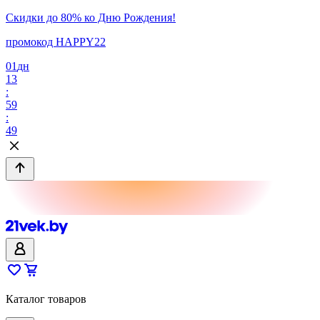
Скидки до 80% ко Дню Рождения!
промокод HAPPY22
01
дн
13
:
59
:
49
Каталог товаров