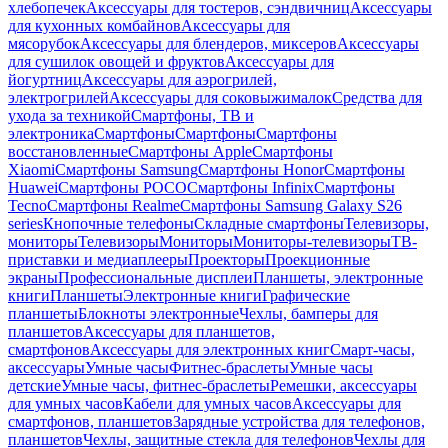
хлебопечек
Аксессуары для тостеров, сэндвичниц
Аксессуары
для кухонных комбайнов
Аксессуары для
мясорубок
Аксессуары для блендеров, миксеров
Аксессуары
для сушилок овощей и фруктов
Аксессуары для
йогуртниц
Аксессуары для аэрогрилей,
электрогрилей
Аксессуары для соковыжималок
Средства для
ухода за техникой
Смартфоны, ТВ и
электроника
Смартфоны
Смартфоны
Смартфоны
восстановленные
Смартфоны Apple
Смартфоны
Xiaomi
Смартфоны Samsung
Смартфоны Honor
Смартфоны
Huawei
Смартфоны POCO
Смартфоны Infinix
Смартфоны
Tecno
Смартфоны Realme
Смартфоны Samsung Galaxy S26
series
Кнопочные телефоны
Складные смартфоны
Телевизоры,
мониторы
Телевизоры
Мониторы
Мониторы-телевизоры
ТВ-
приставки и медиаплееры
Проекторы
Проекционные
экраны
Профессиональные дисплеи
Планшеты, электронные
книги
Планшеты
Электронные книги
Графические
планшеты
Блокноты электронные
Чехлы, бамперы для
планшетов
Аксессуары для планшетов,
смартфонов
Аксессуары для электронных книг
Смарт-часы,
аксессуары
Умные часы
Фитнес-браслеты
Умные часы
детские
Умные часы, фитнес-браслеты
Ремешки, аксессуары
для умных часов
Кабели для умных часов
Аксессуары для
смартфонов, планшетов
Зарядные устройства для телефонов,
планшетов
Чехлы, защитные стекла для телефонов
Чехлы для