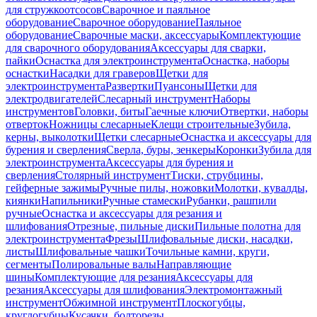
для стружкоотсосов
Сварочное и паяльное
оборудование
Сварочное оборудование
Паяльное
оборудование
Сварочные маски, аксессуары
Комплектующие
для сварочного оборудования
Аксессуары для сварки,
пайки
Оснастка для электроинструмента
Оснастка, наборы
оснастки
Насадки для граверов
Щетки для
электроинструмента
Развертки
Пуансоны
Щетки для
электродвигателей
Слесарный инструмент
Наборы
инструментов
Головки, биты
Гаечные ключи
Отвертки, наборы
отверток
Ножницы слесарные
Клещи строительные
Зубила,
керны, выколотки
Щетки слесарные
Оснастка и аксессуары для
бурения и сверления
Сверла, буры, зенкеры
Коронки
Зубила для
электроинструмента
Аксессуары для бурения и
сверления
Столярный инструмент
Тиски, струбцины,
гейферные зажимы
Ручные пилы, ножовки
Молотки, кувалды,
киянки
Напильники
Ручные стамески
Рубанки, рашпили
ручные
Оснастка и аксессуары для резания и
шлифования
Отрезные, пильные диски
Пильные полотна для
электроинструмента
Фрезы
Шлифовальные диски, насадки,
листы
Шлифовальные чашки
Точильные камни, круги,
сегменты
Полировальные валы
Направляющие
шины
Комплектующие для резания
Аксессуары для
резания
Аксессуары для шлифования
Электромонтажный
инструмент
Обжимной инструмент
Плоскогубцы,
круглогубцы
Кусачки, болторезы,