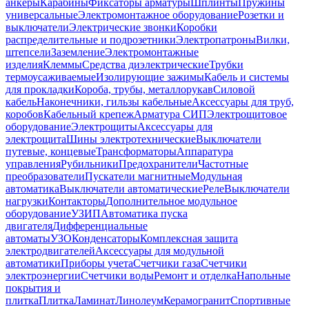
анкеры
Карабины
Фиксаторы арматуры
Шплинты
Пружины
универсальные
Электромонтажное оборудование
Розетки и
выключатели
Электрические звонки
Коробки
распределительные и подрозетники
Электропатроны
Вилки,
штепсели
Заземление
Электромонтажные
изделия
Клеммы
Средства диэлектрические
Трубки
термоусаживаемые
Изолирующие зажимы
Кабель и системы
для прокладки
Короба, трубы, металлорукав
Силовой
кабель
Наконечники, гильзы кабельные
Аксессуары для труб,
коробов
Кабельный крепеж
Арматура СИП
Электрощитовое
оборудование
Электрощиты
Аксессуары для
электрощита
Шины электротехнические
Выключатели
путевые, концевые
Трансформаторы
Аппаратура
управления
Рубильники
Предохранители
Частотные
преобразователи
Пускатели магнитные
Модульная
автоматика
Выключатели автоматические
Реле
Выключатели
нагрузки
Контакторы
Дополнительное модульное
оборудование
УЗИП
Автоматика пуска
двигателя
Дифференциальные
автоматы
УЗО
Конденсаторы
Комплексная защита
электродвигателей
Аксессуары для модульной
автоматики
Приборы учета
Счетчики газа
Счетчики
электроэнергии
Счетчики воды
Ремонт и отделка
Напольные
покрытия и
плитка
Плитка
Ламинат
Линолеум
Керамогранит
Спортивные