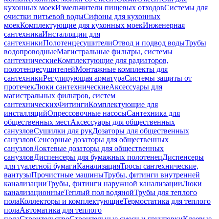
кухонных моек
Измельчители пищевых отходов
Системы для
очистки питьевой воды
Сифоны для кухонных
моек
Комплектующие для кухонных моек
Инженерная
сантехника
Инсталляции для
сантехники
Полотенцесушители
Отвод и подвод воды
Трубы
водопроводные
Магистральные фильтры, системы
сантехнические
Комплектующие для радиаторов,
полотенцесушителей
Монтажные комплекты для
сантехники
Регулирующая арматура
Системы защиты от
протечек
Люки сантехнические
Аксессуары для
магистральных фильтров, систем
сантехнических
Фитинги
Комплектующие для
инсталляций
Опрессовочные насосы
Сантехника для
общественных мест
Аксессуары для общественных
санузлов
Сушилки для рук
Дозаторы для общественных
санузлов
Сенсорные дозаторы для общественных
санузлов
Локтевые дозаторы для общественных
санузлов
Диспенсеры для бумажных полотенец
Диспенсеры
для туалетной бумаги
Канализация
Тросы сантехнические,
вантузы
Прочистные машины
Трубы, фитинги внутренней
канализации
Трубы, фитинги наружной канализации
Люки
канализационные
Теплый пол водяной
Трубы для теплого
пола
Коллекторы и комплектующие
Термостатика для теплого
пола
Автоматика для теплого
пола
Строительство
Строительные смеси и грунтовки
Клеевые