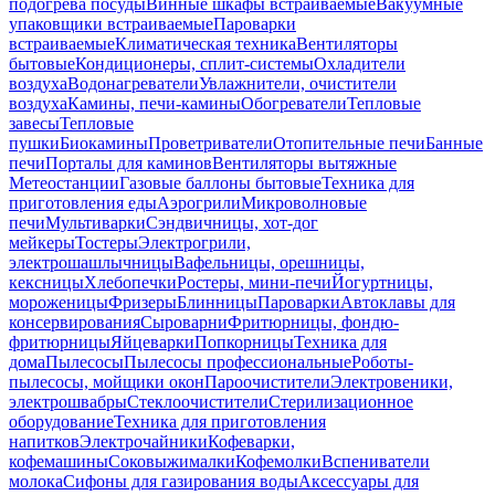
подогрева посуды
Винные шкафы встраиваемые
Вакуумные
упаковщики встраиваемые
Пароварки
встраиваемые
Климатическая техника
Вентиляторы
бытовые
Кондиционеры, сплит-системы
Охладители
воздуха
Водонагреватели
Увлажнители, очистители
воздуха
Камины, печи-камины
Обогреватели
Тепловые
завесы
Тепловые
пушки
Биокамины
Проветриватели
Отопительные печи
Банные
печи
Порталы для каминов
Вентиляторы вытяжные
Метеостанции
Газовые баллоны бытовые
Техника для
приготовления еды
Аэрогрили
Микроволновые
печи
Мультиварки
Сэндвичницы, хот-дог
мейкеры
Тостеры
Электрогрили,
электрошашлычницы
Вафельницы, орешницы,
кексницы
Хлебопечки
Ростеры, мини-печи
Йогуртницы,
мороженицы
Фризеры
Блинницы
Пароварки
Автоклавы для
консервирования
Сыроварни
Фритюрницы, фондю-
фритюрницы
Яйцеварки
Попкорницы
Техника для
дома
Пылесосы
Пылесосы профессиональные
Роботы-
пылесосы, мойщики окон
Пароочистители
Электровеники,
электрошвабры
Стеклоочистители
Стерилизационное
оборудование
Техника для приготовления
напитков
Электрочайники
Кофеварки,
кофемашины
Соковыжималки
Кофемолки
Вспениватели
молока
Сифоны для газирования воды
Аксессуары для