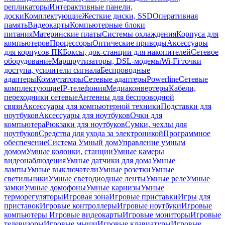
репликаторы
Интерактивные панели,
доски
Комплектующие
Жесткие диски, SSD
Оперативная
память
Видеокарты
Компьютерные блоки
питания
Материнские платы
Системы охлаждения
Корпуса для
компьютеров
Процессоры
Оптические приводы
Аксессуары
для корпусов ПК
Боксы, док-станции для накопителей
Сетевое
оборудование
Маршрутизаторы, DSL-модемы
Wi-Fi точки
доступа, усилители сигнала
Беспроводные
адаптеры
Коммутаторы
Сетевые адаптеры
Powerline
Сетевые
комплектующие
IP-телефония
Медиаконвертеры
Кабели,
переходники сетевые
Антенны для беспроводной
связи
Аксессуары для компьютерной техники
Подставки для
ноутбуков
Аксессуары для ноутбуков
Очки для
компьютера
Рюкзаки для ноутбуков
Сумки, чехлы для
ноутбуков
Средства для ухода за электроникой
Программное
обеспечение
Система Умный дом
Управление умным
домом
Умные колонки, станции
Умные камеры
видеонаблюдения
Умные датчики для дома
Умные
лампы
Умные выключатели
Умные розетки
Умные
светильники
Умные светодиодные ленты
Умные реле
Умные
замки
Умные домофоны
Умные карнизы
Умные
терморегуляторы
Игровая зона
Игровые приставки
Игры для
приставок
Игровые контроллеры
Игровые ноутбуки
Игровые
компьютеры
Игровые видеокарты
Игровые мониторы
Игровые
телевизоры
Игровые мыши
Игровые клавиатуры
Игровые