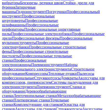
вибраторы
Бензорезы, резчики швов
Стойки, дрели для
бурения
Затирочные
машины
Гидроинструмент
Погрузчики
Профессиональный
инструмент
Профессиональные
шуруповерты
Профессиональные
шлифмашины
Профессиональные
перфораторы
Профессиональные циркулярные
пилы
Профессиональные электролобзики
Профессиональные
дрели
Профессиональные фрезеры
Профессиональные
мультиинструменты
Профессиональные
электрорубанки
Профессиональные строительные
фены
Профессиональные строительные
пистолеты
Профессиональные точильные
станки
Профессиональные
электроножницы
Пневмоинструмент
Наборы
профессионального электроинструмента
Строительное
оборудование
Компрессоры
Тепловые пушки
Пылесосы
профессиональные
Стружкоотсосы
Домкраты
Аксессуары для
компрессоров, пневмосистем
Системы пылеудаления для
электроинструмента
Пневмоинструмент
Станки и
оборудование
Деревообрабатывающие
станки
Ленточнопильные станки
Металлообрабатывающие
станки
Плиткорезные станки
Точильные
станки
Комплектующие для станков
Оснастка для
станков
Аксессуары для станков
Стружкоотсосы
Аксессуары