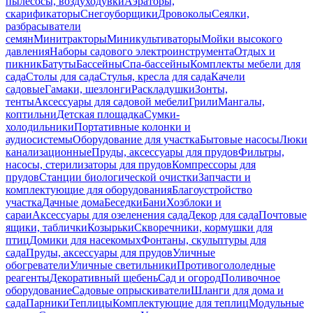
пылесосы, воздуходувки
Аэраторы,
скарификаторы
Снегоуборщики
Дровоколы
Сеялки,
разбрасыватели
семян
Минитракторы
Миникультиваторы
Мойки высокого
давления
Наборы садового электроинструмента
Отдых и
пикник
Батуты
Бассейны
Спа-бассейны
Комплекты мебели для
сада
Столы для сада
Стулья, кресла для сада
Качели
садовые
Гамаки, шезлонги
Раскладушки
Зонты,
тенты
Аксессуары для садовой мебели
Грили
Мангалы,
коптильни
Детская площадка
Сумки-
холодильники
Портативные колонки и
аудиосистемы
Оборудование для участка
Бытовые насосы
Люки
канализационные
Пруды, аксессуары для прудов
Фильтры,
насосы, стерилизаторы для прудов
Компрессоры для
прудов
Станции биологической очистки
Запчасти и
комплектующие для оборудования
Благоустройство
участка
Дачные дома
Беседки
Бани
Хозблоки и
сараи
Аксессуары для озеленения сада
Декор для сада
Почтовые
ящики, таблички
Козырьки
Скворечники, кормушки для
птиц
Домики для насекомых
Фонтаны, скульптуры для
сада
Пруды, аксессуары для прудов
Уличные
обогреватели
Уличные светильники
Противогололедные
реагенты
Декоративный щебень
Сад и огород
Поливочное
оборудование
Садовые опрыскиватели
Шланги для дома и
сада
Парники
Теплицы
Комплектующие для теплиц
Модульные