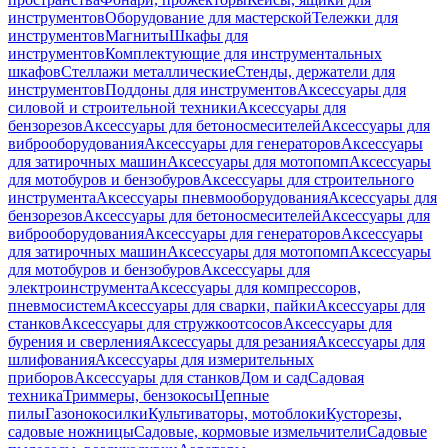
инструментов
Оборудование для мастерской
Тележки для
инструментов
Магниты
Шкафы для
инструментов
Комплектующие для инструментальных
шкафов
Стеллажи металлические
Стенды, держатели для
инструментов
Поддоны для инструментов
Аксессуары для
силовой и строительной техники
Аксессуары для
бензорезов
Аксессуары для бетоносмесителей
Аксессуары для
виброоборудования
Аксессуары для генераторов
Аксессуары
для затирочных машин
Аксессуары для мотопомп
Аксессуары
для мотобуров и бензобуров
Аксессуары для строительного
инструмента
Аксессуары пневмооборудования
Аксессуары для
бензорезов
Аксессуары для бетоносмесителей
Аксессуары для
виброоборудования
Аксессуары для генераторов
Аксессуары
для затирочных машин
Аксессуары для мотопомп
Аксессуары
для мотобуров и бензобуров
Аксессуары для
электроинструмента
Аксессуары для компрессоров,
пневмосистем
Аксессуары для сварки, пайки
Аксессуары для
станков
Аксессуары для стружкоотсосов
Аксессуары для
бурения и сверления
Аксессуары для резания
Аксессуары для
шлифования
Аксессуары для измерительных
приборов
Аксессуары для станков
Дом и сад
Садовая
техника
Триммеры, бензокосы
Цепные
пилы
Газонокосилки
Культиваторы, мотоблоки
Кусторезы,
садовые ножницы
Садовые, кормовые измельчители
Садовые