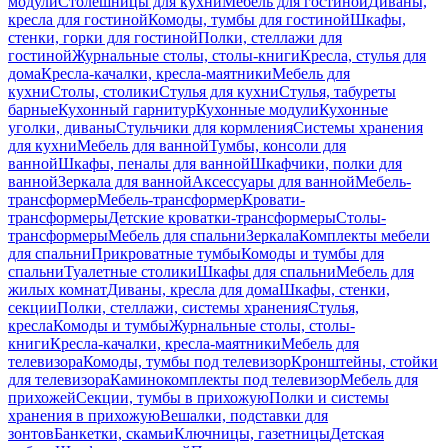
модули
Столешницы для кухни
Мебель для гостиной
Диваны,
кресла для гостиной
Комоды, тумбы для гостиной
Шкафы,
стенки, горки для гостиной
Полки, стеллажи для
гостиной
Журнальные столы, столы-книги
Кресла, стулья для
дома
Кресла-качалки, кресла-маятники
Мебель для
кухни
Столы, столики
Стулья для кухни
Стулья, табуреты
барные
Кухонный гарнитур
Кухонные модули
Кухонные
уголки, диваны
Стульчики для кормления
Системы хранения
для кухни
Мебель для ванной
Тумбы, консоли для
ванной
Шкафы, пеналы для ванной
Шкафчики, полки для
ванной
Зеркала для ванной
Аксессуары для ванной
Мебель-
трансформер
Мебель-трансформер
Кровати-
трансформеры
Детские кроватки-трансформеры
Столы-
трансформеры
Мебель для спальни
Зеркала
Комплекты мебели
для спальни
Прикроватные тумбы
Комоды и тумбы для
спальни
Туалетные столики
Шкафы для спальни
Мебель для
жилых комнат
Диваны, кресла для дома
Шкафы, стенки,
секции
Полки, стеллажи, системы хранения
Стулья,
кресла
Комоды и тумбы
Журнальные столы, столы-
книги
Кресла-качалки, кресла-маятники
Мебель для
телевизора
Комоды, тумбы под телевизор
Кронштейны, стойки
для телевизора
Каминокомплекты под телевизор
Мебель для
прихожей
Секции, тумбы в прихожую
Полки и системы
хранения в прихожую
Вешалки, подставки для
зонтов
Банкетки, скамьи
Ключницы, газетницы
Детская