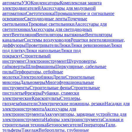
автоматы
УЗО
Конденсаторы
Комплексная защита
электродвигателей
Аксессуары для модульной
автоматики
Светотехника
Промышленное и сигнальное
освещение
Светодиодные ленты
Точечные
светильники
Трековые светильники
Аксессуары для
светотехники
Аксессуары для светодиодных
лент
Вентиляция
Вентиляторы вытяжные
Вентиляторы
канальные
Системы воздуховодов
Решетки вентиляционные,
диффузоры
Проветриватели
Люки
Люки ревизионные
Люки
под плитку
Люки напольные
Люки под
покраску
Строительный
инструмент
Электроинструмент
Шуруповерты,
гайковерты
Шлифмашины
Циркулярные, сабельные
пилы
Перфораторы, отбойные
молотки
Электролобзики
Дрели
Строительные
миксеры
Дальномеры
Многофункциональные
инструменты
Строительные фены
Строительные
пистолеты
Фрезеры
Рубанки, стамески
электрические
Краскопульты
Степлеры,
гвоздезабиватели
Электрические ножницы, резаки
Насадки для
электроинструмента
Аксессуары для
электроинструмента
Аккумуляторы, зарядные устройства для
электроинструмента
Наборы электроинструмента
Силовая и
строительная техника
Бетоносмесители
Генераторы
Тали,
тельферы
Такелаж
Виброплиты, глубинные