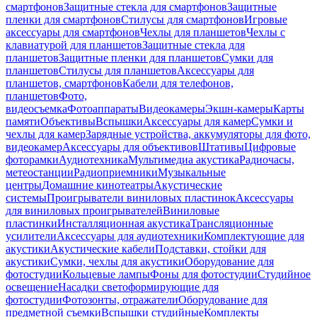
смартфонов
Защитные стекла для смартфонов
Защитные
пленки для смартфонов
Стилусы для смартфонов
Игровые
аксессуары для смартфонов
Чехлы для планшетов
Чехлы с
клавиатурой для планшетов
Защитные стекла для
планшетов
Защитные пленки для планшетов
Сумки для
планшетов
Стилусы для планшетов
Аксессуары для
планшетов, смартфонов
Кабели для телефонов,
планшетов
Фото,
видеосъемка
Фотоаппараты
Видеокамеры
Экшн-камеры
Карты
памяти
Объективы
Вспышки
Аксессуары для камер
Сумки и
чехлы для камер
Зарядные устройства, аккумуляторы для фото,
видеокамер
Аксессуары для объективов
Штативы
Цифровые
фоторамки
Аудиотехника
Мультимедиа акустика
Радиочасы,
метеостанции
Радиоприемники
Музыкальные
центры
Домашние кинотеатры
Акустические
системы
Проигрыватели виниловых пластинок
Аксессуары
для виниловых проигрывателей
Виниловые
пластинки
Инсталляционная акустика
Трансляционные
усилители
Аксессуары для аудиотехники
Комплектующие для
акустики
Акустические кабели
Подставки, стойки для
акустики
Сумки, чехлы для акустики
Оборудование для
фотостудии
Кольцевые лампы
Фоны для фотостудии
Студийное
освещение
Насадки светоформирующие для
фотостудии
Фотозонты, отражатели
Оборудование для
предметной съемки
Вспышки студийные
Комплекты