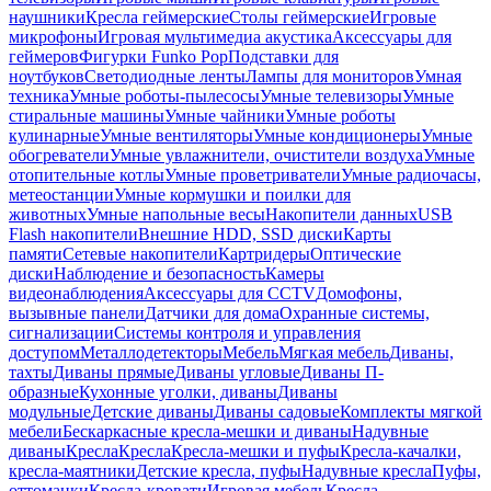
наушники
Кресла геймерские
Столы геймерские
Игровые
микрофоны
Игровая мультимедиа акустика
Аксессуары для
геймеров
Фигурки Funko Pop
Подставки для
ноутбуков
Светодиодные ленты
Лампы для мониторов
Умная
техника
Умные роботы-пылесосы
Умные телевизоры
Умные
стиральные машины
Умные чайники
Умные роботы
кулинарные
Умные вентиляторы
Умные кондиционеры
Умные
обогреватели
Умные увлажнители, очистители воздуха
Умные
отопительные котлы
Умные проветриватели
Умные радиочасы,
метеостанции
Умные кормушки и поилки для
животных
Умные напольные весы
Накопители данных
USB
Flash накопители
Внешние HDD, SSD диски
Карты
памяти
Сетевые накопители
Картридеры
Оптические
диски
Наблюдение и безопасность
Камеры
видеонаблюдения
Аксессуары для CCTV
Домофоны,
вызывные панели
Датчики для дома
Охранные системы,
сигнализации
Системы контроля и управления
доступом
Металлодетекторы
Мебель
Мягкая мебель
Диваны,
тахты
Диваны прямые
Диваны угловые
Диваны П-
образные
Кухонные уголки, диваны
Диваны
модульные
Детские диваны
Диваны садовые
Комплекты мягкой
мебели
Бескаркасные кресла-мешки и диваны
Надувные
диваны
Кресла
Кресла
Кресла-мешки и пуфы
Кресла-качалки,
кресла-маятники
Детские кресла, пуфы
Надувные кресла
Пуфы,
оттоманки
Кресла-кровати
Игровая мебель
Кресла