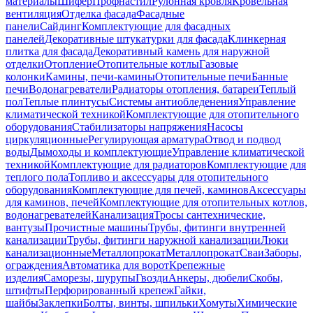
материалы
Шифер
Профнастил
Рулонная кровля
Кровельная
вентиляция
Отделка фасада
Фасадные
панели
Сайдинг
Комплектующие для фасадных
панелей
Декоративные штукатурки для фасада
Клинкерная
плитка для фасада
Декоративный камень для наружной
отделки
Отопление
Отопительные котлы
Газовые
колонки
Камины, печи-камины
Отопительные печи
Банные
печи
Водонагреватели
Радиаторы отопления, батареи
Теплый
пол
Теплые плинтусы
Системы антиобледенения
Управление
климатической техникой
Комплектующие для отопительного
оборудования
Стабилизаторы напряжения
Насосы
циркуляционные
Регулирующая арматура
Отвод и подвод
воды
Дымоходы и комплектующие
Управление климатической
техникой
Комплектующие для радиаторов
Комплектующие для
теплого пола
Топливо и аксессуары для отопительного
оборудования
Комплектующие для печей, каминов
Аксессуары
для каминов, печей
Комплектующие для отопительных котлов,
водонагревателей
Канализация
Тросы сантехнические,
вантузы
Прочистные машины
Трубы, фитинги внутренней
канализации
Трубы, фитинги наружной канализации
Люки
канализационные
Металлопрокат
Металлопрокат
Сваи
Заборы,
ограждения
Автоматика для ворот
Крепежные
изделия
Саморезы, шурупы
Гвозди
Анкеры, дюбели
Скобы,
штифты
Перфорированный крепеж
Гайки,
шайбы
Заклепки
Болты, винты, шпильки
Хомуты
Химические