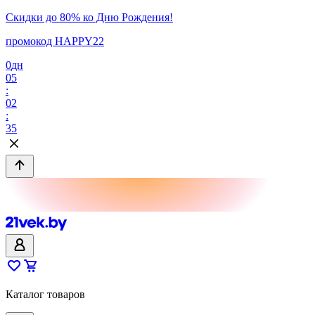
Скидки до 80% ко Дню Рождения!
промокод HAPPY22
0
дн
05
:
02
:
35
Каталог товаров