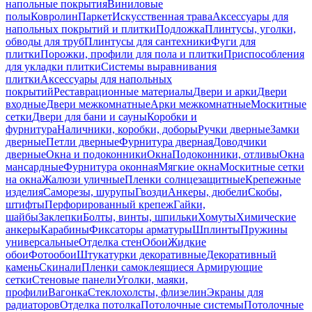
напольные покрытия
Виниловые
полы
Ковролин
Паркет
Искусственная трава
Аксессуары для
напольных покрытий и плитки
Подложка
Плинтусы, уголки,
обводы для труб
Плинтусы для сантехники
Фуги для
плитки
Порожки, профили для пола и плитки
Приспособления
для укладки плитки
Системы выравнивания
плитки
Аксессуары для напольных
покрытий
Реставрационные материалы
Двери и арки
Двери
входные
Двери межкомнатные
Арки межкомнатные
Москитные
сетки
Двери для бани и сауны
Коробки и
фурнитура
Наличники, коробки, доборы
Ручки дверные
Замки
дверные
Петли дверные
Фурнитура дверная
Доводчики
дверные
Окна и подоконники
Окна
Подоконники, отливы
Окна
мансардные
Фурнитура оконная
Мягкие окна
Москитные сетки
на окна
Жалюзи уличные
Пленки солнцезащитные
Крепежные
изделия
Саморезы, шурупы
Гвозди
Анкеры, дюбели
Скобы,
штифты
Перфорированный крепеж
Гайки,
шайбы
Заклепки
Болты, винты, шпильки
Хомуты
Химические
анкеры
Карабины
Фиксаторы арматуры
Шплинты
Пружины
универсальные
Отделка стен
Обои
Жидкие
обои
Фотообои
Штукатурки декоративные
Декоративный
камень
Скинали
Пленки самоклеящиеся
Армирующие
сетки
Стеновые панели
Уголки, маяки,
профили
Вагонка
Стеклохолсты, флизелин
Экраны для
радиаторов
Отделка потолка
Потолочные системы
Потолочные