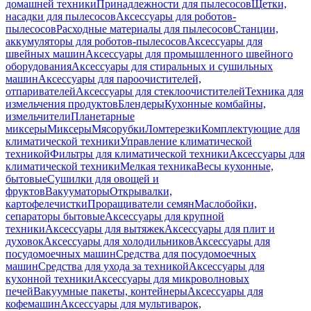
домашней техники
Принадлежности для пылесосов
Щетки,
насадки для пылесосов
Аксессуары для роботов-
пылесосов
Расходные материалы для пылесосов
Станции,
аккумуляторы для роботов-пылесосов
Аксессуары для
швейных машин
Аксессуары для промышленного швейного
оборудования
Аксессуары для стиральных и сушильных
машин
Аксессуары для пароочистителей,
отпаривателей
Аксессуары для стеклоочистителей
Техника для
измельчения продуктов
Блендеры
Кухонные комбайны,
измельчители
Планетарные
миксеры
Миксеры
Мясорубки
Ломтерезки
Комплектующие для
климатической техники
Управление климатической
техникой
Фильтры для климатической техники
Аксессуары для
климатической техники
Мелкая техника
Весы кухонные,
бытовые
Сушилки для овощей и
фруктов
Вакууматоры
Открывалки,
картофелечистки
Проращиватели семян
Маслобойки,
сепараторы бытовые
Аксессуары для крупной
техники
Аксессуары для вытяжек
Аксессуары для плит и
духовок
Аксессуары для холодильников
Аксессуары для
посудомоечных машин
Средства для посудомоечных
машин
Средства для ухода за техникой
Аксессуары для
кухонной техники
Аксессуары для микроволновых
печей
Вакуумные пакеты, контейнеры
Аксессуары для
кофемашин
Аксессуары для мультиварок,