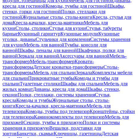
модули
Столешницы для кухни
Мебель для гостиной
Диваны,
кресла для гостиной
Комоды, тумбы для гостиной
Шкафы,
стенки, горки для гостиной
Полки, стеллажи для
гостиной
Журнальные столы, столы-книги
Кресла, стулья для
дома
Кресла-качалки, кресла-маятники
Мебель для
кухни
Столы, столики
Стулья для кухни
Стулья, табуреты
барные
Кухонный гарнитур
Кухонные модули
Кухонные
уголки, диваны
Стульчики для кормления
Системы хранения
для кухни
Мебель для ванной
Тумбы, консоли для
ванной
Шкафы, пеналы для ванной
Шкафчики, полки для
ванной
Зеркала для ванной
Аксессуары для ванной
Мебель-
трансформер
Мебель-трансформер
Кровати-
трансформеры
Детские кроватки-трансформеры
Столы-
трансформеры
Мебель для спальни
Зеркала
Комплекты мебели
для спальни
Прикроватные тумбы
Комоды и тумбы для
спальни
Туалетные столики
Шкафы для спальни
Мебель для
жилых комнат
Диваны, кресла для дома
Шкафы, стенки,
секции
Полки, стеллажи, системы хранения
Стулья,
кресла
Комоды и тумбы
Журнальные столы, столы-
книги
Кресла-качалки, кресла-маятники
Мебель для
телевизора
Комоды, тумбы под телевизор
Кронштейны, стойки
для телевизора
Каминокомплекты под телевизор
Мебель для
прихожей
Секции, тумбы в прихожую
Полки и системы
хранения в прихожую
Вешалки, подставки для
зонтов
Банкетки, скамьи
Ключницы, газетницы
Детская