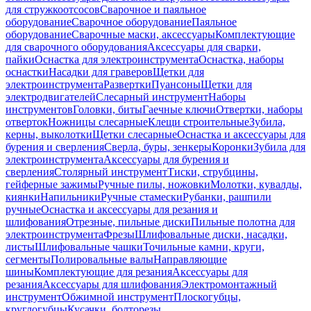
для стружкоотсосов
Сварочное и паяльное
оборудование
Сварочное оборудование
Паяльное
оборудование
Сварочные маски, аксессуары
Комплектующие
для сварочного оборудования
Аксессуары для сварки,
пайки
Оснастка для электроинструмента
Оснастка, наборы
оснастки
Насадки для граверов
Щетки для
электроинструмента
Развертки
Пуансоны
Щетки для
электродвигателей
Слесарный инструмент
Наборы
инструментов
Головки, биты
Гаечные ключи
Отвертки, наборы
отверток
Ножницы слесарные
Клещи строительные
Зубила,
керны, выколотки
Щетки слесарные
Оснастка и аксессуары для
бурения и сверления
Сверла, буры, зенкеры
Коронки
Зубила для
электроинструмента
Аксессуары для бурения и
сверления
Столярный инструмент
Тиски, струбцины,
гейферные зажимы
Ручные пилы, ножовки
Молотки, кувалды,
киянки
Напильники
Ручные стамески
Рубанки, рашпили
ручные
Оснастка и аксессуары для резания и
шлифования
Отрезные, пильные диски
Пильные полотна для
электроинструмента
Фрезы
Шлифовальные диски, насадки,
листы
Шлифовальные чашки
Точильные камни, круги,
сегменты
Полировальные валы
Направляющие
шины
Комплектующие для резания
Аксессуары для
резания
Аксессуары для шлифования
Электромонтажный
инструмент
Обжимной инструмент
Плоскогубцы,
круглогубцы
Кусачки, болторезы,