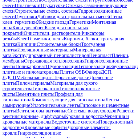
смеси
Шпатлевки
Штукатурки
Стяжки, самонивелирующие
смеси
Строительные смеси, составы
Гидроизоляционные
смеси
Грунтовки
Добавки для строительных смесей
Пены,
клеи, герметики
Жидкие гвозди
Герметики
Монтажная
пена
Клеи для обоев
Клеи для напольных
покрытий
Очистители, растворители
Фиксаторы
резьбы
Клеи
Герметики, пены
Кирпичи, блоки, тротуарная
плитка
Кирпичи
Строительные блоки
Тротуарная
плитка
Изоляционные материалы
Минеральная
вата
Экструдированный пенополистирол
Пенопласт
Пленки,
мембраны
Отражающая теплоизоляция
Гидроизоляционные
ленты
Поликарбонат
Шумоизоляция
Теплоизоляция
Звукоизоляц
плитные и пиломатериалы
Плиты OSB
Фанера
ДСП,
ЛДСП
Мебельные щиты
Террасные доски
Древесные
плиты
Пиломатериалы
Материалы для сухого
строительства
Гипсокартон
Гипсоволокнистые
листы
Цементные плиты
Профили для
гипсокартона
Комплектующие для гипсокартона
Ленты
армирующие
Уплотнительные ленты
Гипсовые и цементные
плиты
Вентиляторы вытяжные
Системы воздуховодов
Решетки
вентиляционные, диффузоры
Кровля и водосток
Черепица и
кровельные материалы
Водосточные системы
Поверхностный
водоотвод
Кровельные софиты
Доборные элементы
кровли
Гидроизоляционные