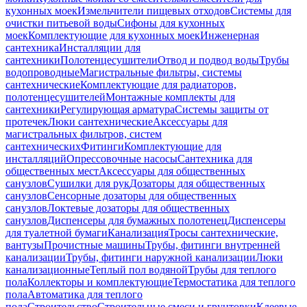
кухонных моек
Измельчители пищевых отходов
Системы для
очистки питьевой воды
Сифоны для кухонных
моек
Комплектующие для кухонных моек
Инженерная
сантехника
Инсталляции для
сантехники
Полотенцесушители
Отвод и подвод воды
Трубы
водопроводные
Магистральные фильтры, системы
сантехнические
Комплектующие для радиаторов,
полотенцесушителей
Монтажные комплекты для
сантехники
Регулирующая арматура
Системы защиты от
протечек
Люки сантехнические
Аксессуары для
магистральных фильтров, систем
сантехнических
Фитинги
Комплектующие для
инсталляций
Опрессовочные насосы
Сантехника для
общественных мест
Аксессуары для общественных
санузлов
Сушилки для рук
Дозаторы для общественных
санузлов
Сенсорные дозаторы для общественных
санузлов
Локтевые дозаторы для общественных
санузлов
Диспенсеры для бумажных полотенец
Диспенсеры
для туалетной бумаги
Канализация
Тросы сантехнические,
вантузы
Прочистные машины
Трубы, фитинги внутренней
канализации
Трубы, фитинги наружной канализации
Люки
канализационные
Теплый пол водяной
Трубы для теплого
пола
Коллекторы и комплектующие
Термостатика для теплого
пола
Автоматика для теплого
пола
Строительство
Строительные смеси и грунтовки
Клеевые