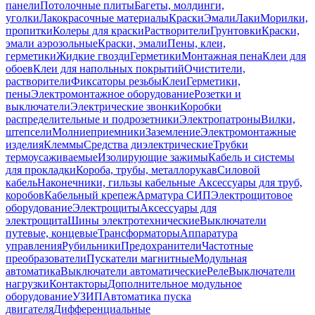
панели
Потолочные плиты
Багеты, молдинги,
уголки
Лакокрасочные материалы
Краски
Эмали
Лаки
Морилки,
пропитки
Колеры для краски
Растворители
Грунтовки
Краски,
эмали аэрозольные
Краски, эмали
Пены, клеи,
герметики
Жидкие гвозди
Герметики
Монтажная пена
Клеи для
обоев
Клеи для напольных покрытий
Очистители,
растворители
Фиксаторы резьбы
Клеи
Герметики,
пены
Электромонтажное оборудование
Розетки и
выключатели
Электрические звонки
Коробки
распределительные и подрозетники
Электропатроны
Вилки,
штепсели
Молниеприемники
Заземление
Электромонтажные
изделия
Клеммы
Средства диэлектрические
Трубки
термоусаживаемые
Изолирующие зажимы
Кабель и системы
для прокладки
Короба, трубы, металлорукав
Силовой
кабель
Наконечники, гильзы кабельные
Аксессуары для труб,
коробов
Кабельный крепеж
Арматура СИП
Электрощитовое
оборудование
Электрощиты
Аксессуары для
электрощита
Шины электротехнические
Выключатели
путевые, концевые
Трансформаторы
Аппаратура
управления
Рубильники
Предохранители
Частотные
преобразователи
Пускатели магнитные
Модульная
автоматика
Выключатели автоматические
Реле
Выключатели
нагрузки
Контакторы
Дополнительное модульное
оборудование
УЗИП
Автоматика пуска
двигателя
Дифференциальные