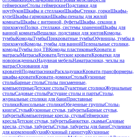
геймерские
Столы геймерские
Подставки для
ноутбуков
Шкафы и стеллажи
Шкафы
Стенки, горки
Шкафы-
купе
Шкафы-гармошки
Шкафы-пеналы для жилой
комнаты
Шкафы с витриной, буфеты
Шкафы, секции в
прихожую
Полки, стеллажи, системы хранения
Шкафы для
ванной комнаты
Вешалки, подставки для зонтов
Комоды,
тумбы
Комоды
Тумбы
Прикроватные тумбы
Обувницы, тумбы в
прихожую
Комоды, тумбы для ванной
Пеленальные столики,
комоды
Тумбы под ТВ
Комоды пластиковые
Кровати и
матрасы
Матрасы
Кровати
Детские кровати
Кроватки для
новорожденных
Надувная мебель
Наматрасники, чехлы на
матрас
Основания для
кроватей
Подматрасники
Раскладушки
Кровати-трансформеры,
шкафы-кровати
Кровати-домики
Столы
Кухонные
столы
Барные столы
Столы письменные,
компьютерные
Детские столы
Туалетные столики
Журнальные
столы
Садовые столы
Растущие столы и парты
Столы,
журнальные столики для бани
Приставные
столики
Консольные столики
Обеденные группы
Столы-
книги
Стулья
Кухонные стулья, табуреты
Барные стулья,
табуреты
Компьютерные кресла, стулья
Геймерские
кресла
Детские стулья, табуреты
Банкетки, скамьи
Садовые
кресла, стулья, табуреты
Стулья, табуреты для бани
Стульчики
для кормления
Кухня
Кухонный гарнитур
Кухонные