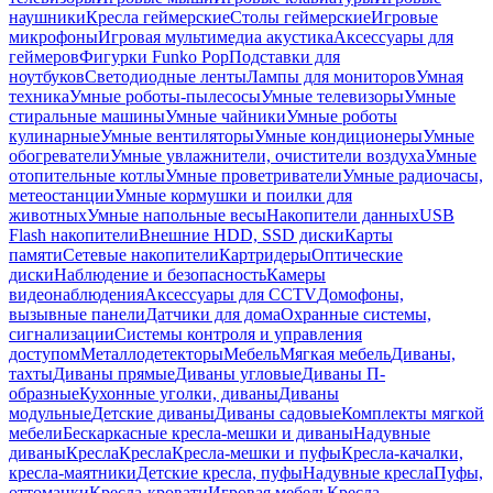
наушники
Кресла геймерские
Столы геймерские
Игровые
микрофоны
Игровая мультимедиа акустика
Аксессуары для
геймеров
Фигурки Funko Pop
Подставки для
ноутбуков
Светодиодные ленты
Лампы для мониторов
Умная
техника
Умные роботы-пылесосы
Умные телевизоры
Умные
стиральные машины
Умные чайники
Умные роботы
кулинарные
Умные вентиляторы
Умные кондиционеры
Умные
обогреватели
Умные увлажнители, очистители воздуха
Умные
отопительные котлы
Умные проветриватели
Умные радиочасы,
метеостанции
Умные кормушки и поилки для
животных
Умные напольные весы
Накопители данных
USB
Flash накопители
Внешние HDD, SSD диски
Карты
памяти
Сетевые накопители
Картридеры
Оптические
диски
Наблюдение и безопасность
Камеры
видеонаблюдения
Аксессуары для CCTV
Домофоны,
вызывные панели
Датчики для дома
Охранные системы,
сигнализации
Системы контроля и управления
доступом
Металлодетекторы
Мебель
Мягкая мебель
Диваны,
тахты
Диваны прямые
Диваны угловые
Диваны П-
образные
Кухонные уголки, диваны
Диваны
модульные
Детские диваны
Диваны садовые
Комплекты мягкой
мебели
Бескаркасные кресла-мешки и диваны
Надувные
диваны
Кресла
Кресла
Кресла-мешки и пуфы
Кресла-качалки,
кресла-маятники
Детские кресла, пуфы
Надувные кресла
Пуфы,
оттоманки
Кресла-кровати
Игровая мебель
Кресла