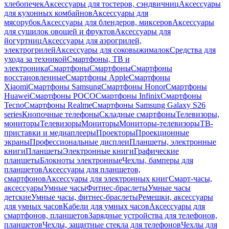
хлебопечек
Аксессуары для тостеров, сэндвичниц
Аксессуары
для кухонных комбайнов
Аксессуары для
мясорубок
Аксессуары для блендеров, миксеров
Аксессуары
для сушилок овощей и фруктов
Аксессуары для
йогуртниц
Аксессуары для аэрогрилей,
электрогрилей
Аксессуары для соковыжималок
Средства для
ухода за техникой
Смартфоны, ТВ и
электроника
Смартфоны
Смартфоны
Смартфоны
восстановленные
Смартфоны Apple
Смартфоны
Xiaomi
Смартфоны Samsung
Смартфоны Honor
Смартфоны
Huawei
Смартфоны POCO
Смартфоны Infinix
Смартфоны
Tecno
Смартфоны Realme
Смартфоны Samsung Galaxy S26
series
Кнопочные телефоны
Складные смартфоны
Телевизоры,
мониторы
Телевизоры
Мониторы
Мониторы-телевизоры
ТВ-
приставки и медиаплееры
Проекторы
Проекционные
экраны
Профессиональные дисплеи
Планшеты, электронные
книги
Планшеты
Электронные книги
Графические
планшеты
Блокноты электронные
Чехлы, бамперы для
планшетов
Аксессуары для планшетов,
смартфонов
Аксессуары для электронных книг
Смарт-часы,
аксессуары
Умные часы
Фитнес-браслеты
Умные часы
детские
Умные часы, фитнес-браслеты
Ремешки, аксессуары
для умных часов
Кабели для умных часов
Аксессуары для
смартфонов, планшетов
Зарядные устройства для телефонов,
планшетов
Чехлы, защитные стекла для телефонов
Чехлы для