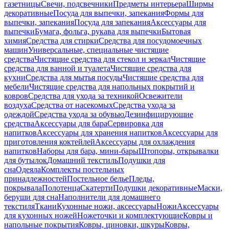
газетницы
Свечи, подсвечники
Предметы интерьера
Ширмы
декоративные
Посуда для выпечки, запекания
Формы для
выпечки, запекания
Посуда для запекания
Аксессуары для
выпечки
Бумага, фольга, рукава для выпечки
Бытовая
химия
Средства для стирки
Средства для посудомоечных
машин
Универсальные, специальные чистящие
средства
Чистящие средства для стекол и зеркал
Чистящие
средства для ванной и туалета
Чистящие средства для
кухни
Средства для мытья посуды
Чистящие средства для
мебели
Чистящие средства для напольных покрытий и
ковров
Средства для ухода за техникой
Освежители
воздуха
Средства от насекомых
Средства ухода за
одеждой
Средства ухода за обувью
Дезинфицирующие
средства
Аксессуары для бара
Сервировка для
напитков
Аксессуары для хранения напитков
Аксессуары для
приготовления коктейлей
Аксессуары для охлаждения
напитков
Наборы для бара, мини-бары
Штопоры, открывалки
для бутылок
Домашний текстиль
Подушки для
сна
Одеяла
Комплекты постельных
принадлежностей
Постельное белье
Пледы,
покрывала
Полотенца
Скатерти
Подушки декоративные
Маски,
беруши для сна
Наполнители для домашнего
текстиля
Ткани
Кухонные ножи, аксессуары
Ножи
Аксессуары
для кухонных ножей
Ножеточки и комплектующие
Ковры и
напольные покрытия
Ковры, циновки, шкуры
Ковры,