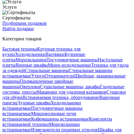
Услуги
Сертификаты
Подборщик подарков
Найти подарки
Категории товаров
Бытовая техника
Крупная техника для
кухни
Холодильники
Вытяжки
Кухонные
плиты
Морозильники
Посудомоечные машины
Настольные
плиты
Винные шкафы
Мини-холодильники
Техника для ухода
за одеждой
Стиральные машины
Стиральные машины
встраиваемые
Утюги
Отпариватели
Швейные, вышивальные
машины
Промышленные швейные
машины
Оверлоки
Сушильные машины, шкафы
Гладильные
системы, прессы
Машинки для удаления катышков
Сушилки
для обуви
Встраиваемая техника, оборудование
Варочные
панели
Духовые шкафы
Холодильники
встраиваемые
Посудомоечные машины
встраиваемые
Микроволновые печи
встраиваемые
Кофемашины встраиваемые
Комплекты
встраиваемой техники
Морозильники
встраиваемые
Измельчители пищевых отходов
Шкафы для