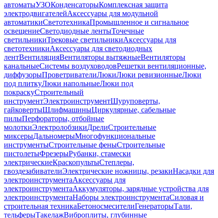
автоматы
УЗО
Конденсаторы
Комплексная защита
электродвигателей
Аксессуары для модульной
автоматики
Светотехника
Промышленное и сигнальное
освещение
Светодиодные ленты
Точечные
светильники
Трековые светильники
Аксессуары для
светотехники
Аксессуары для светодиодных
лент
Вентиляция
Вентиляторы вытяжные
Вентиляторы
канальные
Системы воздуховодов
Решетки вентиляционные,
диффузоры
Проветриватели
Люки
Люки ревизионные
Люки
под плитку
Люки напольные
Люки под
покраску
Строительный
инструмент
Электроинструмент
Шуруповерты,
гайковерты
Шлифмашины
Циркулярные, сабельные
пилы
Перфораторы, отбойные
молотки
Электролобзики
Дрели
Строительные
миксеры
Дальномеры
Многофункциональные
инструменты
Строительные фены
Строительные
пистолеты
Фрезеры
Рубанки, стамески
электрические
Краскопульты
Степлеры,
гвоздезабиватели
Электрические ножницы, резаки
Насадки для
электроинструмента
Аксессуары для
электроинструмента
Аккумуляторы, зарядные устройства для
электроинструмента
Наборы электроинструмента
Силовая и
строительная техника
Бетоносмесители
Генераторы
Тали,
тельферы
Такелаж
Виброплиты, глубинные