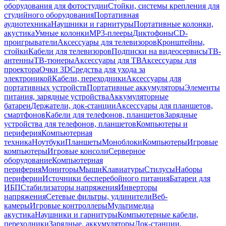
оборудования для фотостудии
Стойки, системы крепления для
студийного оборудования
Портативная
аудиотехника
Наушники и гарнитуры
Портативные колонки,
акустика
Умные колонки
MP3-плееры
Диктофоны
CD-
проигрыватели
Аксессуары для телевизоров
Кронштейны,
стойки
Кабели для телевизоров
Подписки на видеосервисы
ТВ-
антенны
ТВ-тюнеры
Аксессуары для ТВ
Аксессуары для
проектора
Очки 3D
Средства для ухода за
электроникой
Кабели, переходники
Аксессуары для
портативных устройств
Портативные аккумуляторы
Элементы
питания, зарядные устройства
Аккумуляторные
батареи
Держатели, док-станции
Аксессуары для планшетов,
смартфонов
Кабели для телефонов, планшетов
Зарядные
устройства для телефонов, планшетов
Компьютеры и
периферия
Компьютерная
техника
Ноутбуки
Планшеты
Моноблоки
Компьютеры
Игровые
компьютеры
Игровые консоли
Серверное
оборудование
Компьютерная
периферия
Мониторы
Мыши
Клавиатуры
Стилусы
Наборы
периферии
Источники бесперебойного питания
Батареи для
ИБП
Стабилизаторы напряжения
Инверторы
напряжения
Сетевые фильтры, удлинители
Веб-
камеры
Игровые контроллеры
Мультимедиа
акустика
Наушники и гарнитуры
Компьютерные кабели,
переходники
Зарядные, аккумуляторы
Док-станции,