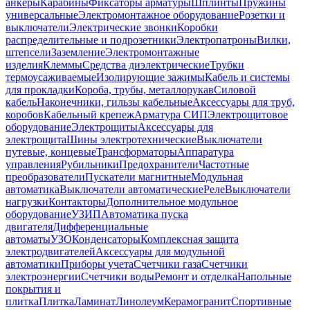
анкеры
Карабины
Фиксаторы арматуры
Шплинты
Пружины
универсальные
Электромонтажное оборудование
Розетки и
выключатели
Электрические звонки
Коробки
распределительные и подрозетники
Электропатроны
Вилки,
штепсели
Заземление
Электромонтажные
изделия
Клеммы
Средства диэлектрические
Трубки
термоусаживаемые
Изолирующие зажимы
Кабель и системы
для прокладки
Короба, трубы, металлорукав
Силовой
кабель
Наконечники, гильзы кабельные
Аксессуары для труб,
коробов
Кабельный крепеж
Арматура СИП
Электрощитовое
оборудование
Электрощиты
Аксессуары для
электрощита
Шины электротехнические
Выключатели
путевые, концевые
Трансформаторы
Аппаратура
управления
Рубильники
Предохранители
Частотные
преобразователи
Пускатели магнитные
Модульная
автоматика
Выключатели автоматические
Реле
Выключатели
нагрузки
Контакторы
Дополнительное модульное
оборудование
УЗИП
Автоматика пуска
двигателя
Дифференциальные
автоматы
УЗО
Конденсаторы
Комплексная защита
электродвигателей
Аксессуары для модульной
автоматики
Приборы учета
Счетчики газа
Счетчики
электроэнергии
Счетчики воды
Ремонт и отделка
Напольные
покрытия и
плитка
Плитка
Ламинат
Линолеум
Керамогранит
Спортивные