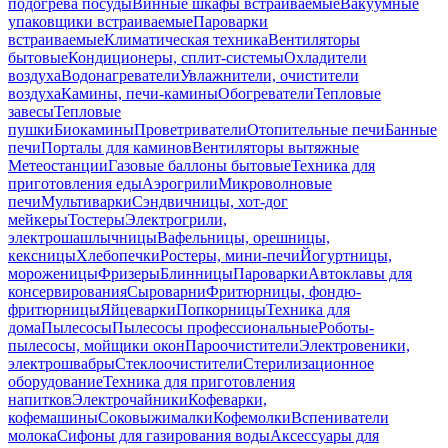
подогрева посуды
Винные шкафы встраиваемые
Вакуумные
упаковщики встраиваемые
Пароварки
встраиваемые
Климатическая техника
Вентиляторы
бытовые
Кондиционеры, сплит-системы
Охладители
воздуха
Водонагреватели
Увлажнители, очистители
воздуха
Камины, печи-камины
Обогреватели
Тепловые
завесы
Тепловые
пушки
Биокамины
Проветриватели
Отопительные печи
Банные
печи
Порталы для каминов
Вентиляторы вытяжные
Метеостанции
Газовые баллоны бытовые
Техника для
приготовления еды
Аэрогрили
Микроволновые
печи
Мультиварки
Сэндвичницы, хот-дог
мейкеры
Тостеры
Электрогрили,
электрошашлычницы
Вафельницы, орешницы,
кексницы
Хлебопечки
Ростеры, мини-печи
Йогуртницы,
мороженицы
Фризеры
Блинницы
Пароварки
Автоклавы для
консервирования
Сыроварни
Фритюрницы, фондю-
фритюрницы
Яйцеварки
Попкорницы
Техника для
дома
Пылесосы
Пылесосы профессиональные
Роботы-
пылесосы, мойщики окон
Пароочистители
Электровеники,
электрошвабры
Стеклоочистители
Стерилизационное
оборудование
Техника для приготовления
напитков
Электрочайники
Кофеварки,
кофемашины
Соковыжималки
Кофемолки
Вспениватели
молока
Сифоны для газирования воды
Аксессуары для