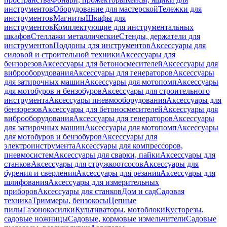
инструментов
Оборудование для мастерской
Тележки для
инструментов
Магниты
Шкафы для
инструментов
Комплектующие для инструментальных
шкафов
Стеллажи металлические
Стенды, держатели для
инструментов
Поддоны для инструментов
Аксессуары для
силовой и строительной техники
Аксессуары для
бензорезов
Аксессуары для бетоносмесителей
Аксессуары для
виброоборудования
Аксессуары для генераторов
Аксессуары
для затирочных машин
Аксессуары для мотопомп
Аксессуары
для мотобуров и бензобуров
Аксессуары для строительного
инструмента
Аксессуары пневмооборудования
Аксессуары для
бензорезов
Аксессуары для бетоносмесителей
Аксессуары для
виброоборудования
Аксессуары для генераторов
Аксессуары
для затирочных машин
Аксессуары для мотопомп
Аксессуары
для мотобуров и бензобуров
Аксессуары для
электроинструмента
Аксессуары для компрессоров,
пневмосистем
Аксессуары для сварки, пайки
Аксессуары для
станков
Аксессуары для стружкоотсосов
Аксессуары для
бурения и сверления
Аксессуары для резания
Аксессуары для
шлифования
Аксессуары для измерительных
приборов
Аксессуары для станков
Дом и сад
Садовая
техника
Триммеры, бензокосы
Цепные
пилы
Газонокосилки
Культиваторы, мотоблоки
Кусторезы,
садовые ножницы
Садовые, кормовые измельчители
Садовые