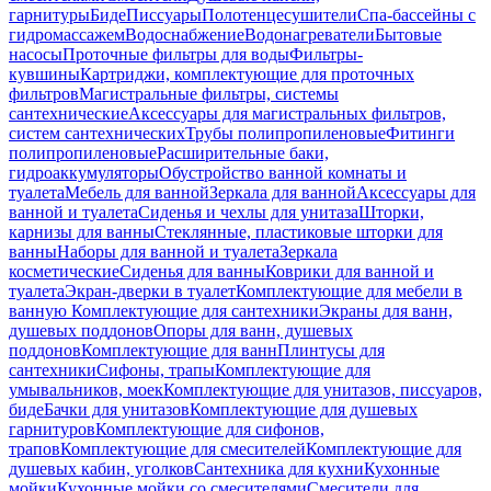
гарнитуры
Биде
Писсуары
Полотенцесушители
Спа-бассейны с
гидромассажем
Водоснабжение
Водонагреватели
Бытовые
насосы
Проточные фильтры для воды
Фильтры-
кувшины
Картриджи, комплектующие для проточных
фильтров
Магистральные фильтры, системы
сантехнические
Аксессуары для магистральных фильтров,
систем сантехнических
Трубы полипропиленовые
Фитинги
полипропиленовые
Расширительные баки,
гидроаккумуляторы
Обустройство ванной комнаты и
туалета
Мебель для ванной
Зеркала для ванной
Аксессуары для
ванной и туалета
Сиденья и чехлы для унитаза
Шторки,
карнизы для ванны
Стеклянные, пластиковые шторки для
ванны
Наборы для ванной и туалета
Зеркала
косметические
Сиденья для ванны
Коврики для ванной и
туалета
Экран-дверки в туалет
Комплектующие для мебели в
ванную
Комплектующие для сантехники
Экраны для ванн,
душевых поддонов
Опоры для ванн, душевых
поддонов
Комплектующие для ванн
Плинтусы для
сантехники
Сифоны, трапы
Комплектующие для
умывальников, моек
Комплектующие для унитазов, писсуаров,
биде
Бачки для унитазов
Комплектующие для душевых
гарнитуров
Комплектующие для сифонов,
трапов
Комплектующие для смесителей
Комплектующие для
душевых кабин, уголков
Сантехника для кухни
Кухонные
мойки
Кухонные мойки со смесителями
Смесители для