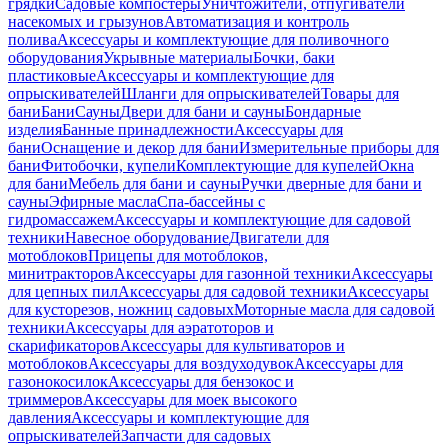
грядки
Садовые компостеры
Уничтожители, отпугиватели
насекомых и грызунов
Автоматизация и контроль
полива
Аксессуары и комплектующие для поливочного
оборудования
Укрывные материалы
Бочки, баки
пластиковые
Аксессуары и комплектующие для
опрыскивателей
Шланги для опрыскивателей
Товары для
бани
Бани
Сауны
Двери для бани и сауны
Бондарные
изделия
Банные принадлежности
Аксессуары для
бани
Оснащение и декор для бани
Измерительные приборы для
бани
Фитобочки, купели
Комплектующие для купелей
Окна
для бани
Мебель для бани и сауны
Ручки дверные для бани и
сауны
Эфирные масла
Спа-бассейны с
гидромассажем
Аксессуары и комплектующие для садовой
техники
Навесное оборудование
Двигатели для
мотоблоков
Прицепы для мотоблоков,
минитракторов
Аксессуары для газонной техники
Аксессуары
для цепных пил
Аксессуары для садовой техники
Аксессуары
для кусторезов, ножниц садовых
Моторные масла для садовой
техники
Аксессуары для аэратоторов и
скарификаторов
Аксессуары для культиваторов и
мотоблоков
Аксессуары для воздуходувок
Аксессуары для
газонокосилок
Аксессуары для бензокос и
триммеров
Аксессуары для моек высокого
давления
Аксессуары и комплектующие для
опрыскивателей
Запчасти для садовых