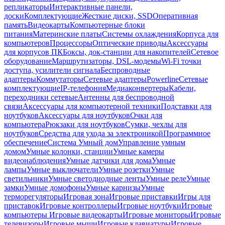
репликаторы
Интерактивные панели,
доски
Комплектующие
Жесткие диски, SSD
Оперативная
память
Видеокарты
Компьютерные блоки
питания
Материнские платы
Системы охлаждения
Корпуса для
компьютеров
Процессоры
Оптические приводы
Аксессуары
для корпусов ПК
Боксы, док-станции для накопителей
Сетевое
оборудование
Маршрутизаторы, DSL-модемы
Wi-Fi точки
доступа, усилители сигнала
Беспроводные
адаптеры
Коммутаторы
Сетевые адаптеры
Powerline
Сетевые
комплектующие
IP-телефония
Медиаконвертеры
Кабели,
переходники сетевые
Антенны для беспроводной
связи
Аксессуары для компьютерной техники
Подставки для
ноутбуков
Аксессуары для ноутбуков
Очки для
компьютера
Рюкзаки для ноутбуков
Сумки, чехлы для
ноутбуков
Средства для ухода за электроникой
Программное
обеспечение
Система Умный дом
Управление умным
домом
Умные колонки, станции
Умные камеры
видеонаблюдения
Умные датчики для дома
Умные
лампы
Умные выключатели
Умные розетки
Умные
светильники
Умные светодиодные ленты
Умные реле
Умные
замки
Умные домофоны
Умные карнизы
Умные
терморегуляторы
Игровая зона
Игровые приставки
Игры для
приставок
Игровые контроллеры
Игровые ноутбуки
Игровые
компьютеры
Игровые видеокарты
Игровые мониторы
Игровые
телевизоры
Игровые мыши
Игровые клавиатуры
Игровые