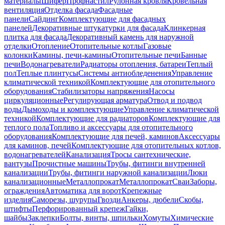
материалы
Шифер
Профнастил
Рулонная кровля
Кровельная
вентиляция
Отделка фасада
Фасадные
панели
Сайдинг
Комплектующие для фасадных
панелей
Декоративные штукатурки для фасада
Клинкерная
плитка для фасада
Декоративный камень для наружной
отделки
Отопление
Отопительные котлы
Газовые
колонки
Камины, печи-камины
Отопительные печи
Банные
печи
Водонагреватели
Радиаторы отопления, батареи
Теплый
пол
Теплые плинтусы
Системы антиобледенения
Управление
климатической техникой
Комплектующие для отопительного
оборудования
Стабилизаторы напряжения
Насосы
циркуляционные
Регулирующая арматура
Отвод и подвод
воды
Дымоходы и комплектующие
Управление климатической
техникой
Комплектующие для радиаторов
Комплектующие для
теплого пола
Топливо и аксессуары для отопительного
оборудования
Комплектующие для печей, каминов
Аксессуары
для каминов, печей
Комплектующие для отопительных котлов,
водонагревателей
Канализация
Тросы сантехнические,
вантузы
Прочистные машины
Трубы, фитинги внутренней
канализации
Трубы, фитинги наружной канализации
Люки
канализационные
Металлопрокат
Металлопрокат
Сваи
Заборы,
ограждения
Автоматика для ворот
Крепежные
изделия
Саморезы, шурупы
Гвозди
Анкеры, дюбели
Скобы,
штифты
Перфорированный крепеж
Гайки,
шайбы
Заклепки
Болты, винты, шпильки
Хомуты
Химические