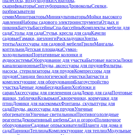
пылесосы, воздуходувки
Аэраторы,
скарификаторы
Снегоуборщики
Дровоколы
Сеялки,
разбрасыватели
семян
Минитракторы
Миникультиваторы
Мойки высокого
давления
Наборы садового электроинструмента
Отдых и
пикник
Батуты
Бассейны
Спа-бассейны
Комплекты мебели для
сада
Столы для сада
Стулья, кресла для сада
Качели
садовые
Гамаки, шезлонги
Раскладушки
Зонты,
тенты
Аксессуары для садовой мебели
Грили
Мангалы,
коптильни
Детская площадка
Сумки-
холодильники
Портативные колонки и
аудиосистемы
Оборудование для участка
Бытовые насосы
Люки
канализационные
Пруды, аксессуары для прудов
Фильтры,
насосы, стерилизаторы для прудов
Компрессоры для
прудов
Станции биологической очистки
Запчасти и
комплектующие для оборудования
Благоустройство
участка
Дачные дома
Беседки
Бани
Хозблоки и
сараи
Аксессуары для озеленения сада
Декор для сада
Почтовые
ящики, таблички
Козырьки
Скворечники, кормушки для
птиц
Домики для насекомых
Фонтаны, скульптуры для
сада
Пруды, аксессуары для прудов
Уличные
обогреватели
Уличные светильники
Противогололедные
реагенты
Декоративный щебень
Сад и огород
Поливочное
оборудование
Садовые опрыскиватели
Шланги для дома и
сада
Парники
Теплицы
Комплектующие для теплиц
Модульные