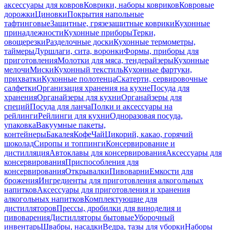
аксессуары для ковров
Коврики, наборы ковриков
Ковровые
дорожки
Циновки
Покрытия напольные
тафтинговые
Защитные, грязезащитные коврики
Кухонные
принадлежности
Кухонные приборы
Терки,
овощерезки
Разделочные доски
Кухонные термометры,
таймеры
Дуршлаги, сита, воронки
Формы, приборы для
приготовления
Молотки для мяса, тендерайзеры
Кухонные
мелочи
Миски
Кухонный текстиль
Кухонные фартуки,
прихватки
Кухонные полотенца
Скатерти, сервировочные
салфетки
Организация хранения на кухне
Посуда для
хранения
Органайзеры для кухни
Органайзеры для
специй
Посуда для ланча
Полки и аксессуары на
рейлинги
Рейлинги для кухни
Одноразовая посуда,
упаковка
Вакуумные пакеты,
контейнеры
Бакалея
Кофе
Чай
Цикорий, какао, горячий
шоколад
Сиропы и топпинги
Консервирование и
дистилляция
Автоклавы для консервирования
Аксессуары для
консервирования
Приспособления для
консервирования
Открывалки
Пивоварни
Емкости для
брожения
Ингредиенты для приготовления алкогольных
напитков
Аксессуары для приготовления и хранения
алкогольных напитков
Комплектующие для
дистилляторов
Прессы, дробилки для виноделия и
пивоварения
Дистилляторы бытовые
Уборочный
инвентарь
Швабры, насадки
Ведра, тазы для уборки
Наборы