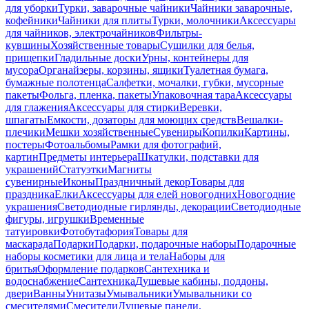
для уборки
Турки, заварочные чайники
Чайники заварочные,
кофейники
Чайники для плиты
Турки, молочники
Аксессуары
для чайников, электрочайников
Фильтры-
кувшины
Хозяйственные товары
Сушилки для белья,
прищепки
Гладильные доски
Урны, контейнеры для
мусора
Органайзеры, корзины, ящики
Туалетная бумага,
бумажные полотенца
Салфетки, мочалки, губки, мусорные
пакеты
Фольга, пленка, пакеты
Упаковочная тара
Аксессуары
для глажения
Аксессуары для стирки
Веревки,
шпагаты
Емкости, дозаторы для моющих средств
Вешалки-
плечики
Мешки хозяйственные
Сувениры
Копилки
Картины,
постеры
Фотоальбомы
Рамки для фотографий,
картин
Предметы интерьера
Шкатулки, подставки для
украшений
Статуэтки
Магниты
сувенирные
Иконы
Праздничный декор
Товары для
праздника
Елки
Аксессуары для елей новогодних
Новогодние
украшения
Светодиодные гирлянды, декорации
Светодиодные
фигуры, игрушки
Временные
татуировки
Фотобутафория
Товары для
маскарада
Подарки
Подарки, подарочные наборы
Подарочные
наборы косметики для лица и тела
Наборы для
бритья
Оформление подарков
Сантехника и
водоснабжение
Сантехника
Душевые кабины, поддоны,
двери
Ванны
Унитазы
Умывальники
Умывальники со
смесителями
Смесители
Душевые панели,