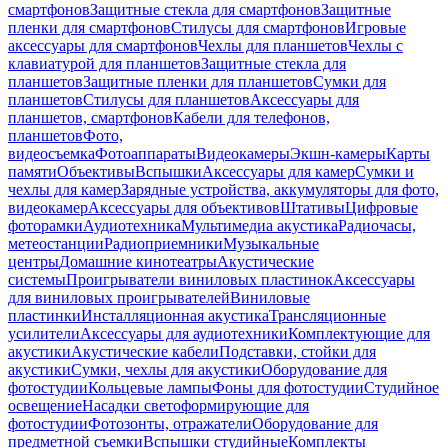
смартфонов
Защитные стекла для смартфонов
Защитные
пленки для смартфонов
Стилусы для смартфонов
Игровые
аксессуары для смартфонов
Чехлы для планшетов
Чехлы с
клавиатурой для планшетов
Защитные стекла для
планшетов
Защитные пленки для планшетов
Сумки для
планшетов
Стилусы для планшетов
Аксессуары для
планшетов, смартфонов
Кабели для телефонов,
планшетов
Фото,
видеосъемка
Фотоаппараты
Видеокамеры
Экшн-камеры
Карты
памяти
Объективы
Вспышки
Аксессуары для камер
Сумки и
чехлы для камер
Зарядные устройства, аккумуляторы для фото,
видеокамер
Аксессуары для объективов
Штативы
Цифровые
фоторамки
Аудиотехника
Мультимедиа акустика
Радиочасы,
метеостанции
Радиоприемники
Музыкальные
центры
Домашние кинотеатры
Акустические
системы
Проигрыватели виниловых пластинок
Аксессуары
для виниловых проигрывателей
Виниловые
пластинки
Инсталляционная акустика
Трансляционные
усилители
Аксессуары для аудиотехники
Комплектующие для
акустики
Акустические кабели
Подставки, стойки для
акустики
Сумки, чехлы для акустики
Оборудование для
фотостудии
Кольцевые лампы
Фоны для фотостудии
Студийное
освещение
Насадки светоформирующие для
фотостудии
Фотозонты, отражатели
Оборудование для
предметной съемки
Вспышки студийные
Комплекты