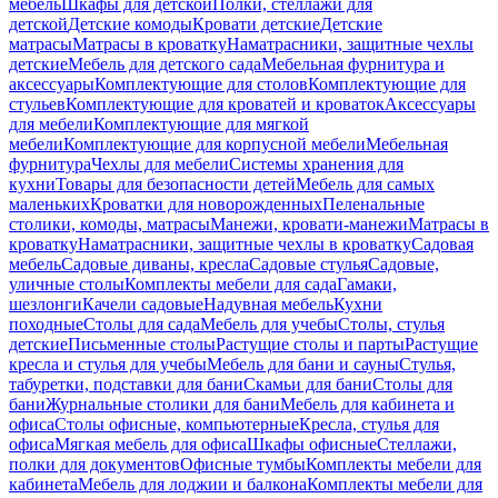
мебель
Шкафы для детской
Полки, стеллажи для
детской
Детские комоды
Кровати детские
Детские
матрасы
Матрасы в кроватку
Наматрасники, защитные чехлы
детские
Мебель для детского сада
Мебельная фурнитура и
аксессуары
Комплектующие для столов
Комплектующие для
стульев
Комплектующие для кроватей и кроваток
Аксессуары
для мебели
Комплектующие для мягкой
мебели
Комплектующие для корпусной мебели
Мебельная
фурнитура
Чехлы для мебели
Системы хранения для
кухни
Товары для безопасности детей
Мебель для самых
маленьких
Кроватки для новорожденных
Пеленальные
столики, комоды, матрасы
Манежи, кровати-манежи
Матрасы в
кроватку
Наматрасники, защитные чехлы в кроватку
Садовая
мебель
Садовые диваны, кресла
Садовые стулья
Садовые,
уличные столы
Комплекты мебели для сада
Гамаки,
шезлонги
Качели садовые
Надувная мебель
Кухни
походные
Столы для сада
Мебель для учебы
Столы, стулья
детские
Письменные столы
Растущие столы и парты
Растущие
кресла и стулья для учебы
Мебель для бани и сауны
Стулья,
табуретки, подставки для бани
Скамьи для бани
Столы для
бани
Журнальные столики для бани
Мебель для кабинета и
офиса
Столы офисные, компьютерные
Кресла, стулья для
офиса
Мягкая мебель для офиса
Шкафы офисные
Стеллажи,
полки для документов
Офисные тумбы
Комплекты мебели для
кабинета
Мебель для лоджии и балкона
Комплекты мебели для