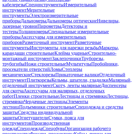
кабелерезы
Специнструменты
Измерительный
инструмент
Мерительные
инструменты
Электроизмерительные
приборы
Дальномеры
Дальномеры оптические
Нивелиры,
лазерные уровни
Пирометры
Детекторы и
тестеры
Толщиномеры
Специальные измерительные
приборы
Аксессуары для измерительных
приборов
Разметочный инструмент
Разметочные
инструменты
Инструменты для нарезки резьбы
Маркеры,
карандаши строительные
Клейма ударные
Строительно-
монтажный инструмент
Заклепочники
Труборезы,
трубогибы
Ножи строительные
Мультитулы
Пробойники,
просекатели отверстий
Ломы
Степлеры
механические
Стеклорезы
Прикаточные валики
Отделочный
инструмент
Плиткорезы
Кельмы, шпатели, гладилки
Малярный,
отделочный инструмент
Скотч, ленты малярные
Диспенсеры
для скотча
Аксессуары для малярных, отделочных
работ
Пленки строительные
Лестницы и стремянки
Лестницы,
стремянки
Чердачные лестницы
Элементы
лестниц
Подъемники строительные
Спецодежда и средства
защиты
Средства индивидуальной
защиты
Огнетушители
Сумки, пояса для
инструментов
Производственная
одежда
Спецодежда
Спецобувь
Организация рабочего
пространства
Фонари, прожекторы
Кейсы, ящики для