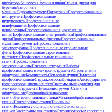
вибраторы
Бензорезы, резчики швов
Стойки, дрели для
бурения
Затирочные
машины
Гидроинструмент
Погрузчики
Профессиональный
инструмент
Профессиональные
шуруповерты
Профессиональные
шлифмашины
Профессиональные
перфораторы
Профессиональные циркулярные
пилы
Профессиональные электролобзики
Профессиональные
дрели
Профессиональные фрезеры
Профессиональные
мультиинструменты
Профессиональные
электрорубанки
Профессиональные строительные
фены
Профессиональные строительные
пистолеты
Профессиональные точильные
станки
Профессиональные
электроножницы
Пневмоинструмент
Наборы
профессионального электроинструмента
Строительное
оборудование
Компрессоры
Тепловые пушки
Пылесосы
профессиональные
Стружкоотсосы
Домкраты
Аксессуары для
компрессоров, пневмосистем
Системы пылеудаления для
электроинструмента
Пневмоинструмент
Станки и
оборудование
Деревообрабатывающие
станки
Ленточнопильные станки
Металлообрабатывающие
станки
Плиткорезные станки
Точильные
станки
Комплектующие для станков
Оснастка для
станков
Аксессуары для станков
Стружкоотсосы
Аксессуары