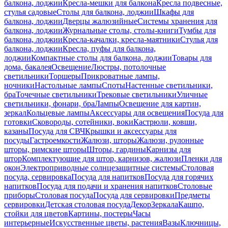
балкона, лоджии
Кресла-мешки для балкона
Кресла подвесные,
стулья садовые
Столы для балкона, лоджии
Шкафы для
балкона, лоджии
Дверцы жалюзийные
Системы хранения для
балкона, лоджии
Журнальные столы, столы-книги
Тумбы для
балкона, лоджии
Кресла-качалки, кресла-маятники
Стулья для
балкона, лоджии
Кресла, пуфы для балкона,
лоджии
Компактные столы для балкона, лоджии
Товары для
дома, бакалея
Освещение
Люстры, потолочные
светильники
Торшеры
Прикроватные лампы,
ночники
Настольные лампы
Споты
Настенные светильники,
бра
Точечные светильники
Трековые светильники
Уличные
светильники, фонари, бра
Лампы
Освещение для картин,
зеркал
Кольцевые лампы
Аксессуары для освещения
Посуда для
готовки
Сковороды, сотейники, воки
Кастрюли, ковши,
казаны
Посуда для СВЧ
Крышки и аксессуары для
посуды
Гастроемкости
Жалюзи, шторы
Жалюзи, рулонные
шторы, римские шторы
Шторы, гардины
Карнизы для
штор
Комплектующие для штор, карнизов, жалюзи
Пленки для
окон
Электроприводные солнцезащитные системы
Столовая
посуда, сервировка
Посуда для напитков
Посуда для горячих
напитков
Посуда для подачи и хранения напитков
Столовые
приборы
Столовая посуда
Посуда для сервировки
Предметы
сервировки
Детская столовая посуда
Декор
Зеркала
Кашпо,
стойки для цветов
Картины, постеры
Часы
интерьерные
Искусственные цветы, растения
Вазы
Ключницы,