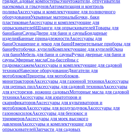
грядки
Садовые компостеры
Уничтожители, отпугиватели
насекомых и грызунов
Автоматизация и контроль
полива
Аксессуары и комплектующие для поливочного
оборудования
Укрывные материалы
Бочки, баки
пластиковые
Аксессуары и комплектующие для
опрыскивателей
Шланги для опрыскивателей
Товары для
бани
Бани
Сауны
Двери для бани и сауны
Бондарные
изделия
Банные принадлежности
Аксессуары для
бани
Оснащение и декор для бани
Измерительные приборы для
бани
Фитобочки, купели
Комплектующие для купелей
Окна
для бани
Мебель для бани и сауны
Ручки дверные для бани и
сауны
Эфирные масла
Спа-бассейны с
гидромассажем
Аксессуары и комплектующие для садовой
техники
Навесное оборудование
Двигатели для
мотоблоков
Прицепы для мотоблоков,
минитракторов
Аксессуары для газонной техники
Аксессуары
для цепных пил
Аксессуары для садовой техники
Аксессуары
для кусторезов, ножниц садовых
Моторные масла для садовой
техники
Аксессуары для аэратоторов и
скарификаторов
Аксессуары для культиваторов и
мотоблоков
Аксессуары для воздуходувок
Аксессуары для
газонокосилок
Аксессуары для бензокос и
триммеров
Аксессуары для моек высокого
давления
Аксессуары и комплектующие для
опрыскивателей
Запчасти для садовых