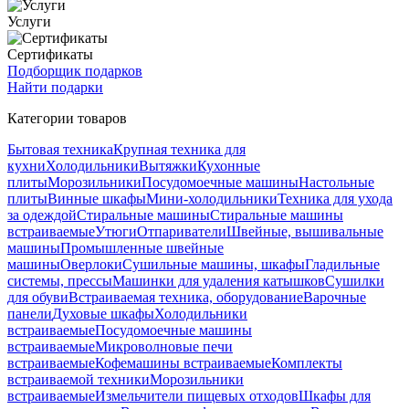
Услуги
Сертификаты
Подборщик подарков
Найти подарки
Категории товаров
Бытовая техника
Крупная техника для
кухни
Холодильники
Вытяжки
Кухонные
плиты
Морозильники
Посудомоечные машины
Настольные
плиты
Винные шкафы
Мини-холодильники
Техника для ухода
за одеждой
Стиральные машины
Стиральные машины
встраиваемые
Утюги
Отпариватели
Швейные, вышивальные
машины
Промышленные швейные
машины
Оверлоки
Сушильные машины, шкафы
Гладильные
системы, прессы
Машинки для удаления катышков
Сушилки
для обуви
Встраиваемая техника, оборудование
Варочные
панели
Духовые шкафы
Холодильники
встраиваемые
Посудомоечные машины
встраиваемые
Микроволновые печи
встраиваемые
Кофемашины встраиваемые
Комплекты
встраиваемой техники
Морозильники
встраиваемые
Измельчители пищевых отходов
Шкафы для