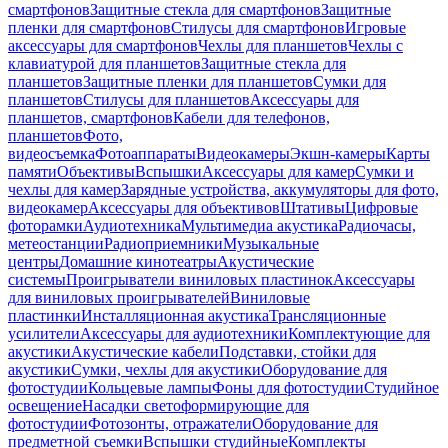
смартфонов
Защитные стекла для смартфонов
Защитные
пленки для смартфонов
Стилусы для смартфонов
Игровые
аксессуары для смартфонов
Чехлы для планшетов
Чехлы с
клавиатурой для планшетов
Защитные стекла для
планшетов
Защитные пленки для планшетов
Сумки для
планшетов
Стилусы для планшетов
Аксессуары для
планшетов, смартфонов
Кабели для телефонов,
планшетов
Фото,
видеосъемка
Фотоаппараты
Видеокамеры
Экшн-камеры
Карты
памяти
Объективы
Вспышки
Аксессуары для камер
Сумки и
чехлы для камер
Зарядные устройства, аккумуляторы для фото,
видеокамер
Аксессуары для объективов
Штативы
Цифровые
фоторамки
Аудиотехника
Мультимедиа акустика
Радиочасы,
метеостанции
Радиоприемники
Музыкальные
центры
Домашние кинотеатры
Акустические
системы
Проигрыватели виниловых пластинок
Аксессуары
для виниловых проигрывателей
Виниловые
пластинки
Инсталляционная акустика
Трансляционные
усилители
Аксессуары для аудиотехники
Комплектующие для
акустики
Акустические кабели
Подставки, стойки для
акустики
Сумки, чехлы для акустики
Оборудование для
фотостудии
Кольцевые лампы
Фоны для фотостудии
Студийное
освещение
Насадки светоформирующие для
фотостудии
Фотозонты, отражатели
Оборудование для
предметной съемки
Вспышки студийные
Комплекты