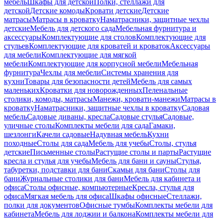
мебель
Шкафы для детской
Полки, стеллажи для
детской
Детские комоды
Кровати детские
Детские
матрасы
Матрасы в кроватку
Наматрасники, защитные чехлы
детские
Мебель для детского сада
Мебельная фурнитура и
аксессуары
Комплектующие для столов
Комплектующие для
стульев
Комплектующие для кроватей и кроваток
Аксессуары
для мебели
Комплектующие для мягкой
мебели
Комплектующие для корпусной мебели
Мебельная
фурнитура
Чехлы для мебели
Системы хранения для
кухни
Товары для безопасности детей
Мебель для самых
маленьких
Кроватки для новорожденных
Пеленальные
столики, комоды, матрасы
Манежи, кровати-манежи
Матрасы в
кроватку
Наматрасники, защитные чехлы в кроватку
Садовая
мебель
Садовые диваны, кресла
Садовые стулья
Садовые,
уличные столы
Комплекты мебели для сада
Гамаки,
шезлонги
Качели садовые
Надувная мебель
Кухни
походные
Столы для сада
Мебель для учебы
Столы, стулья
детские
Письменные столы
Растущие столы и парты
Растущие
кресла и стулья для учебы
Мебель для бани и сауны
Стулья,
табуретки, подставки для бани
Скамьи для бани
Столы для
бани
Журнальные столики для бани
Мебель для кабинета и
офиса
Столы офисные, компьютерные
Кресла, стулья для
офиса
Мягкая мебель для офиса
Шкафы офисные
Стеллажи,
полки для документов
Офисные тумбы
Комплекты мебели для
кабинета
Мебель для лоджии и балкона
Комплекты мебели для