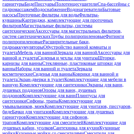
гарнитуры
Биде
Писсуары
Полотенцесушители
Спа-бассейны с
гидромассажем
Водоснабжение
Водонагреватели
Бытовые
насосы
Проточные фильтры для воды
Фильтры-
кувшины
Картриджи, комплектующие для проточных
фильтров
Магистральные фильтры, системы
сантехнические
Аксессуары для магистральных фильтров,
систем сантехнических
Трубы полипропиленовые
Фитинги
полипропиленовые
Расширительные баки,
гидроаккумуляторы
Обустройство ванной комнаты и
туалета
Мебель для ванной
Зеркала для ванной
Аксессуары для
ванной и туалета
Сиденья и чехлы для унитаза
Шторки,
карнизы для ванны
Стеклянные, пластиковые шторки для
ванны
Наборы для ванной и туалета
Зеркала
косметические
Сиденья для ванны
Коврики для ванной и
туалета
Экран-дверки в туалет
Комплектующие для мебели в
ванную
Комплектующие для сантехники
Экраны для ванн,
душевых поддонов
Опоры для ванн, душевых
поддонов
Комплектующие для ванн
Плинтусы для
сантехники
Сифоны, трапы
Комплектующие для
умывальников, моек
Комплектующие для унитазов, писсуаров,
биде
Бачки для унитазов
Комплектующие для душевых
гарнитуров
Комплектующие для сифонов,
трапов
Комплектующие для смесителей
Комплектующие для
душевых кабин, уголков
Сантехника для кухни
Кухонные
мойки
Кухонные мойки со смесителями
Смесители для