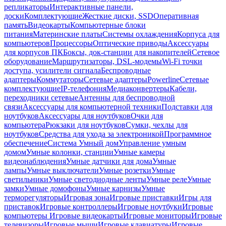
репликаторы
Интерактивные панели,
доски
Комплектующие
Жесткие диски, SSD
Оперативная
память
Видеокарты
Компьютерные блоки
питания
Материнские платы
Системы охлаждения
Корпуса для
компьютеров
Процессоры
Оптические приводы
Аксессуары
для корпусов ПК
Боксы, док-станции для накопителей
Сетевое
оборудование
Маршрутизаторы, DSL-модемы
Wi-Fi точки
доступа, усилители сигнала
Беспроводные
адаптеры
Коммутаторы
Сетевые адаптеры
Powerline
Сетевые
комплектующие
IP-телефония
Медиаконвертеры
Кабели,
переходники сетевые
Антенны для беспроводной
связи
Аксессуары для компьютерной техники
Подставки для
ноутбуков
Аксессуары для ноутбуков
Очки для
компьютера
Рюкзаки для ноутбуков
Сумки, чехлы для
ноутбуков
Средства для ухода за электроникой
Программное
обеспечение
Система Умный дом
Управление умным
домом
Умные колонки, станции
Умные камеры
видеонаблюдения
Умные датчики для дома
Умные
лампы
Умные выключатели
Умные розетки
Умные
светильники
Умные светодиодные ленты
Умные реле
Умные
замки
Умные домофоны
Умные карнизы
Умные
терморегуляторы
Игровая зона
Игровые приставки
Игры для
приставок
Игровые контроллеры
Игровые ноутбуки
Игровые
компьютеры
Игровые видеокарты
Игровые мониторы
Игровые
телевизоры
Игровые мыши
Игровые клавиатуры
Игровые