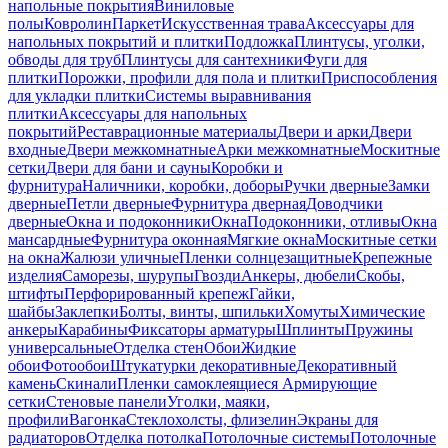
напольные покрытия
Виниловые
полы
Ковролин
Паркет
Искусственная трава
Аксессуары для
напольных покрытий и плитки
Подложка
Плинтусы, уголки,
обводы для труб
Плинтусы для сантехники
Фуги для
плитки
Порожки, профили для пола и плитки
Приспособления
для укладки плитки
Системы выравнивания
плитки
Аксессуары для напольных
покрытий
Реставрационные материалы
Двери и арки
Двери
входные
Двери межкомнатные
Арки межкомнатные
Москитные
сетки
Двери для бани и сауны
Коробки и
фурнитура
Наличники, коробки, доборы
Ручки дверные
Замки
дверные
Петли дверные
Фурнитура дверная
Доводчики
дверные
Окна и подоконники
Окна
Подоконники, отливы
Окна
мансардные
Фурнитура оконная
Мягкие окна
Москитные сетки
на окна
Жалюзи уличные
Пленки солнцезащитные
Крепежные
изделия
Саморезы, шурупы
Гвозди
Анкеры, дюбели
Скобы,
штифты
Перфорированный крепеж
Гайки,
шайбы
Заклепки
Болты, винты, шпильки
Хомуты
Химические
анкеры
Карабины
Фиксаторы арматуры
Шплинты
Пружины
универсальные
Отделка стен
Обои
Жидкие
обои
Фотообои
Штукатурки декоративные
Декоративный
камень
Скинали
Пленки самоклеящиеся
Армирующие
сетки
Стеновые панели
Уголки, маяки,
профили
Вагонка
Стеклохолсты, флизелин
Экраны для
радиаторов
Отделка потолка
Потолочные системы
Потолочные