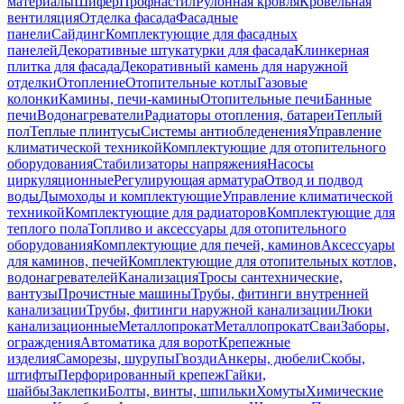
материалы
Шифер
Профнастил
Рулонная кровля
Кровельная
вентиляция
Отделка фасада
Фасадные
панели
Сайдинг
Комплектующие для фасадных
панелей
Декоративные штукатурки для фасада
Клинкерная
плитка для фасада
Декоративный камень для наружной
отделки
Отопление
Отопительные котлы
Газовые
колонки
Камины, печи-камины
Отопительные печи
Банные
печи
Водонагреватели
Радиаторы отопления, батареи
Теплый
пол
Теплые плинтусы
Системы антиобледенения
Управление
климатической техникой
Комплектующие для отопительного
оборудования
Стабилизаторы напряжения
Насосы
циркуляционные
Регулирующая арматура
Отвод и подвод
воды
Дымоходы и комплектующие
Управление климатической
техникой
Комплектующие для радиаторов
Комплектующие для
теплого пола
Топливо и аксессуары для отопительного
оборудования
Комплектующие для печей, каминов
Аксессуары
для каминов, печей
Комплектующие для отопительных котлов,
водонагревателей
Канализация
Тросы сантехнические,
вантузы
Прочистные машины
Трубы, фитинги внутренней
канализации
Трубы, фитинги наружной канализации
Люки
канализационные
Металлопрокат
Металлопрокат
Сваи
Заборы,
ограждения
Автоматика для ворот
Крепежные
изделия
Саморезы, шурупы
Гвозди
Анкеры, дюбели
Скобы,
штифты
Перфорированный крепеж
Гайки,
шайбы
Заклепки
Болты, винты, шпильки
Хомуты
Химические