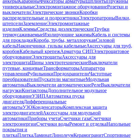
анкеры
Карабины
Фиксаторы арматуры
Шплинты
Пружины
универсальные
Электромонтажное оборудование
Розетки и
выключатели
Электрические звонки
Коробки
распределительные и подрозетники
Электропатроны
Вилки,
штепсели
Заземление
Электромонтажные
изделия
Клеммы
Средства диэлектрические
Трубки
термоусаживаемые
Изолирующие зажимы
Кабель и системы
для прокладки
Короба, трубы, металлорукав
Силовой
кабель
Наконечники, гильзы кабельные
Аксессуары для труб,
коробов
Кабельный крепеж
Арматура СИП
Электрощитовое
оборудование
Электрощиты
Аксессуары для
электрощита
Шины электротехнические
Выключатели
путевые, концевые
Трансформаторы
Аппаратура
управления
Рубильники
Предохранители
Частотные
преобразователи
Пускатели магнитные
Модульная
автоматика
Выключатели автоматические
Реле
Выключатели
нагрузки
Контакторы
Дополнительное модульное
оборудование
УЗИП
Автоматика пуска
двигателя
Дифференциальные
автоматы
УЗО
Конденсаторы
Комплексная защита
электродвигателей
Аксессуары для модульной
автоматики
Приборы учета
Счетчики газа
Счетчики
электроэнергии
Счетчики воды
Ремонт и отделка
Напольные
покрытия и
плитка
Плитка
Ламинат
Линолеум
Керамогранит
Спортивные