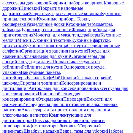
аксессуары для ковров
Коврики, наборы ковриков
Ковровые
дорожки
Циновки
Покрытия напольные
тафтинговые
Защитные, грязезащитные коврики
Кухонные
принадлежности
Кухонные приборы
Терки,
овощерезки
Разделочные доски
Кухонные термометры,
таймеры
Дуршлаги, сита, воронки
Формы, приборы для
приготовления
Молотки для мяса, тендерайзеры
Кухонные
мелочи
Миски
Кухонный текстиль
Кухонные фартуки,
прихватки
Кухонные полотенца
Скатерти, сервировочные
салфетки
Организация хранения на кухне
Посуда для
хранения
Органайзеры для кухни
Органайзеры для
специй
Посуда для ланча
Полки и аксессуары на
рейлинги
Рейлинги для кухни
Одноразовая посуда,
упаковка
Вакуумные пакеты,
контейнеры
Бакалея
Кофе
Чай
Цикорий, какао, горячий
шоколад
Сиропы и топпинги
Консервирование и
дистилляция
Автоклавы для консервирования
Аксессуары для
консервирования
Приспособления для
консервирования
Открывалки
Пивоварни
Емкости для
брожения
Ингредиенты для приготовления алкогольных
напитков
Аксессуары для приготовления и хранения
алкогольных напитков
Комплектующие для
дистилляторов
Прессы, дробилки для виноделия и
пивоварения
Дистилляторы бытовые
Уборочный
инвентарь
Швабры, насадки
Ведра, тазы для уборки
Наборы