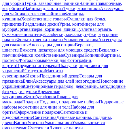
для уборки
Турки, заварочные чайники
Чайники заварочные,
кофейники
Чайники для плиты
Турки, молочники
Аксессуары
для чайников, электрочайников
Фильтры-
кувшины
Хозяйственные товары
Сушилки для белья,
прищепки
Гладильные доски
Урны, контейнеры для
мусора
Органайзеры, корзины, ящики
Туалетная бумага,
бумажные полотенца
Салфетки, мочалки, губки, мусорные
пакеты
Фольга, пленка, пакеты
Упаковочная тара
Аксессуары
для глажения
Аксессуары для стирки
Веревки,
шпагаты
Емкости, дозаторы для моющих средств
Вешалки-
плечики
Мешки хозяйственные
Сувениры
Копилки
Картины,
постеры
Фотоальбомы
Рамки для фотографий,
картин
Предметы интерьера
Шкатулки, подставки для
украшений
Статуэтки
Магниты
сувенирные
Иконы
Праздничный декор
Товары для
праздника
Елки
Аксессуары для елей новогодних
Новогодние
украшения
Светодиодные гирлянды, декорации
Светодиодные
фигуры, игрушки
Временные
татуировки
Фотобутафория
Товары для
маскарада
Подарки
Подарки, подарочные наборы
Подарочные
наборы косметики для лица и тела
Наборы для
бритья
Оформление подарков
Сантехника и
водоснабжение
Сантехника
Душевые кабины, поддоны,
двери
Ванны
Унитазы
Умывальники
Умывальники со
смесителями
Смесители
Душевые панели,