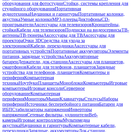
оборудования для фотостудии
Стойки, системы крепления для
студийного оборудования
Портативная
аудиотехника
Наушники и гарнитуры
Портативные колонки,
акустика
Умные колонки
MP3-плееры
Диктофоны
CD-
проигрыватели
Аксессуары для телевизоров
Кронштейны,
стойки
Кабели для телевизоров
Подписки на видеосервисы
ТВ-
антенны
ТВ-тюнеры
Аксессуары для ТВ
Аксессуары для
проектора
Очки 3D
Средства для ухода за
электроникой
Кабели, переходники
Аксессуары для
портативных устройств
Портативные аккумуляторы
Элементы
питания, зарядные устройства
Аккумуляторные
батареи
Держатели, док-станции
Аксессуары для планшетов,
смартфонов
Кабели для телефонов, планшетов
Зарядные
устройства для телефонов, планшетов
Компьютеры и
периферия
Компьютерная
техника
Ноутбуки
Планшеты
Моноблоки
Компьютеры
Игровые
компьютеры
Игровые консоли
Серверное
оборудование
Компьютерная
периферия
Мониторы
Мыши
Клавиатуры
Стилусы
Наборы
периферии
Источники бесперебойного питания
Батареи для
ИБП
Стабилизаторы напряжения
Инверторы
напряжения
Сетевые фильтры, удлинители
Веб-
камеры
Игровые контроллеры
Мультимедиа
акустика
Наушники и гарнитуры
Компьютерные кабели,
переходники
Зарядные, аккумуляторы
Док-станции,