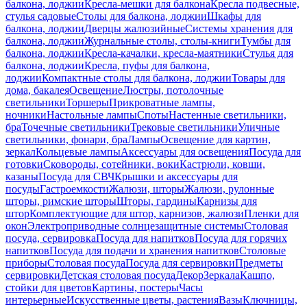
балкона, лоджии
Кресла-мешки для балкона
Кресла подвесные,
стулья садовые
Столы для балкона, лоджии
Шкафы для
балкона, лоджии
Дверцы жалюзийные
Системы хранения для
балкона, лоджии
Журнальные столы, столы-книги
Тумбы для
балкона, лоджии
Кресла-качалки, кресла-маятники
Стулья для
балкона, лоджии
Кресла, пуфы для балкона,
лоджии
Компактные столы для балкона, лоджии
Товары для
дома, бакалея
Освещение
Люстры, потолочные
светильники
Торшеры
Прикроватные лампы,
ночники
Настольные лампы
Споты
Настенные светильники,
бра
Точечные светильники
Трековые светильники
Уличные
светильники, фонари, бра
Лампы
Освещение для картин,
зеркал
Кольцевые лампы
Аксессуары для освещения
Посуда для
готовки
Сковороды, сотейники, воки
Кастрюли, ковши,
казаны
Посуда для СВЧ
Крышки и аксессуары для
посуды
Гастроемкости
Жалюзи, шторы
Жалюзи, рулонные
шторы, римские шторы
Шторы, гардины
Карнизы для
штор
Комплектующие для штор, карнизов, жалюзи
Пленки для
окон
Электроприводные солнцезащитные системы
Столовая
посуда, сервировка
Посуда для напитков
Посуда для горячих
напитков
Посуда для подачи и хранения напитков
Столовые
приборы
Столовая посуда
Посуда для сервировки
Предметы
сервировки
Детская столовая посуда
Декор
Зеркала
Кашпо,
стойки для цветов
Картины, постеры
Часы
интерьерные
Искусственные цветы, растения
Вазы
Ключницы,