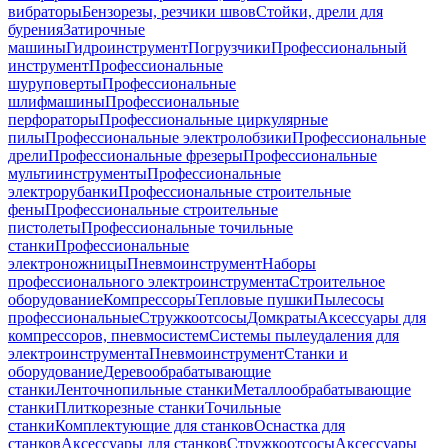
вибраторы
Бензорезы, резчики швов
Стойки, дрели для
бурения
Затирочные
машины
Гидроинструмент
Погрузчики
Профессиональный
инструмент
Профессиональные
шуруповерты
Профессиональные
шлифмашины
Профессиональные
перфораторы
Профессиональные циркулярные
пилы
Профессиональные электролобзики
Профессиональные
дрели
Профессиональные фрезеры
Профессиональные
мультиинструменты
Профессиональные
электрорубанки
Профессиональные строительные
фены
Профессиональные строительные
пистолеты
Профессиональные точильные
станки
Профессиональные
электроножницы
Пневмоинструмент
Наборы
профессионального электроинструмента
Строительное
оборудование
Компрессоры
Тепловые пушки
Пылесосы
профессиональные
Стружкоотсосы
Домкраты
Аксессуары для
компрессоров, пневмосистем
Системы пылеудаления для
электроинструмента
Пневмоинструмент
Станки и
оборудование
Деревообрабатывающие
станки
Ленточнопильные станки
Металлообрабатывающие
станки
Плиткорезные станки
Точильные
станки
Комплектующие для станков
Оснастка для
станков
Аксессуары для станков
Стружкоотсосы
Аксессуары