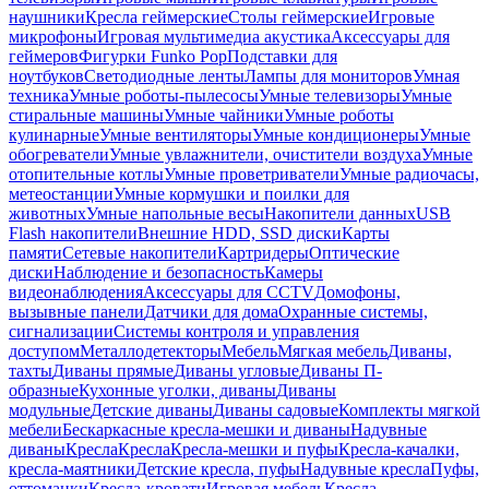
наушники
Кресла геймерские
Столы геймерские
Игровые
микрофоны
Игровая мультимедиа акустика
Аксессуары для
геймеров
Фигурки Funko Pop
Подставки для
ноутбуков
Светодиодные ленты
Лампы для мониторов
Умная
техника
Умные роботы-пылесосы
Умные телевизоры
Умные
стиральные машины
Умные чайники
Умные роботы
кулинарные
Умные вентиляторы
Умные кондиционеры
Умные
обогреватели
Умные увлажнители, очистители воздуха
Умные
отопительные котлы
Умные проветриватели
Умные радиочасы,
метеостанции
Умные кормушки и поилки для
животных
Умные напольные весы
Накопители данных
USB
Flash накопители
Внешние HDD, SSD диски
Карты
памяти
Сетевые накопители
Картридеры
Оптические
диски
Наблюдение и безопасность
Камеры
видеонаблюдения
Аксессуары для CCTV
Домофоны,
вызывные панели
Датчики для дома
Охранные системы,
сигнализации
Системы контроля и управления
доступом
Металлодетекторы
Мебель
Мягкая мебель
Диваны,
тахты
Диваны прямые
Диваны угловые
Диваны П-
образные
Кухонные уголки, диваны
Диваны
модульные
Детские диваны
Диваны садовые
Комплекты мягкой
мебели
Бескаркасные кресла-мешки и диваны
Надувные
диваны
Кресла
Кресла
Кресла-мешки и пуфы
Кресла-качалки,
кресла-маятники
Детские кресла, пуфы
Надувные кресла
Пуфы,
оттоманки
Кресла-кровати
Игровая мебель
Кресла