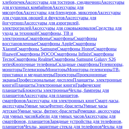
хлебопечек
Аксессуары для тостеров, сэндвичниц
Аксессуары
для кухонных комбайнов
Аксессуары для
мясорубок
Аксессуары для блендеров, миксеров
Аксессуары
для сушилок овощей и фруктов
Аксессуары для
йогуртниц
Аксессуары для аэрогрилей,
электрогрилей
Аксессуары для соковыжималок
Средства для
ухода за техникой
Смартфоны, ТВ и
электроника
Смартфоны
Смартфоны
Смартфоны
восстановленные
Смартфоны Apple
Смартфоны
Xiaomi
Смартфоны Samsung
Смартфоны Honor
Смартфоны
Huawei
Смартфоны POCO
Смартфоны Infinix
Смартфоны
Tecno
Смартфоны Realme
Смартфоны Samsung Galaxy S26
series
Кнопочные телефоны
Складные смартфоны
Телевизоры,
мониторы
Телевизоры
Мониторы
Мониторы-телевизоры
ТВ-
приставки и медиаплееры
Проекторы
Проекционные
экраны
Профессиональные дисплеи
Планшеты, электронные
книги
Планшеты
Электронные книги
Графические
планшеты
Блокноты электронные
Чехлы, бамперы для
планшетов
Аксессуары для планшетов,
смартфонов
Аксессуары для электронных книг
Смарт-часы,
аксессуары
Умные часы
Фитнес-браслеты
Умные часы
детские
Умные часы, фитнес-браслеты
Ремешки, аксессуары
для умных часов
Кабели для умных часов
Аксессуары для
смартфонов, планшетов
Зарядные устройства для телефонов,
планшетов
Чехлы, защитные стекла для телефонов
Чехлы для