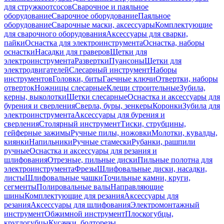
для стружкоотсосов
Сварочное и паяльное
оборудование
Сварочное оборудование
Паяльное
оборудование
Сварочные маски, аксессуары
Комплектующие
для сварочного оборудования
Аксессуары для сварки,
пайки
Оснастка для электроинструмента
Оснастка, наборы
оснастки
Насадки для граверов
Щетки для
электроинструмента
Развертки
Пуансоны
Щетки для
электродвигателей
Слесарный инструмент
Наборы
инструментов
Головки, биты
Гаечные ключи
Отвертки, наборы
отверток
Ножницы слесарные
Клещи строительные
Зубила,
керны, выколотки
Щетки слесарные
Оснастка и аксессуары для
бурения и сверления
Сверла, буры, зенкеры
Коронки
Зубила для
электроинструмента
Аксессуары для бурения и
сверления
Столярный инструмент
Тиски, струбцины,
гейферные зажимы
Ручные пилы, ножовки
Молотки, кувалды,
киянки
Напильники
Ручные стамески
Рубанки, рашпили
ручные
Оснастка и аксессуары для резания и
шлифования
Отрезные, пильные диски
Пильные полотна для
электроинструмента
Фрезы
Шлифовальные диски, насадки,
листы
Шлифовальные чашки
Точильные камни, круги,
сегменты
Полировальные валы
Направляющие
шины
Комплектующие для резания
Аксессуары для
резания
Аксессуары для шлифования
Электромонтажный
инструмент
Обжимной инструмент
Плоскогубцы,
круглогубцы
Кусачки, болторезы,