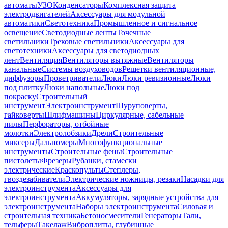
автоматы
УЗО
Конденсаторы
Комплексная защита
электродвигателей
Аксессуары для модульной
автоматики
Светотехника
Промышленное и сигнальное
освещение
Светодиодные ленты
Точечные
светильники
Трековые светильники
Аксессуары для
светотехники
Аксессуары для светодиодных
лент
Вентиляция
Вентиляторы вытяжные
Вентиляторы
канальные
Системы воздуховодов
Решетки вентиляционные,
диффузоры
Проветриватели
Люки
Люки ревизионные
Люки
под плитку
Люки напольные
Люки под
покраску
Строительный
инструмент
Электроинструмент
Шуруповерты,
гайковерты
Шлифмашины
Циркулярные, сабельные
пилы
Перфораторы, отбойные
молотки
Электролобзики
Дрели
Строительные
миксеры
Дальномеры
Многофункциональные
инструменты
Строительные фены
Строительные
пистолеты
Фрезеры
Рубанки, стамески
электрические
Краскопульты
Степлеры,
гвоздезабиватели
Электрические ножницы, резаки
Насадки для
электроинструмента
Аксессуары для
электроинструмента
Аккумуляторы, зарядные устройства для
электроинструмента
Наборы электроинструмента
Силовая и
строительная техника
Бетоносмесители
Генераторы
Тали,
тельферы
Такелаж
Виброплиты, глубинные