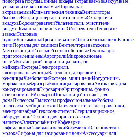
подогрева посуды
Винные шкафы встраиваемые
Вакуумные
упаковщики встраиваемые
Пароварки
встраиваемые
Климатическая техника
Вентиляторы
бытовые
Кондиционеры, сплит-системы
Охладители
воздуха
Водонагреватели
Увлажнители, очистители
воздуха
Камины, печи-камины
Обогреватели
Тепловые
завесы
Тепловые
пушки
Биокамины
Проветриватели
Отопительные печи
Банные
печи
Порталы для каминов
Вентиляторы вытяжные
Метеостанции
Газовые баллоны бытовые
Техника для
приготовления еды
Аэрогрили
Микроволновые
печи
Мультиварки
Сэндвичницы, хот-дог
мейкеры
Тостеры
Электрогрили,
электрошашлычницы
Вафельницы, орешницы,
кексницы
Хлебопечки
Ростеры, мини-печи
Йогуртницы,
мороженицы
Фризеры
Блинницы
Пароварки
Автоклавы для
консервирования
Сыроварни
Фритюрницы, фондю-
фритюрницы
Яйцеварки
Попкорницы
Техника для
дома
Пылесосы
Пылесосы профессиональные
Роботы-
пылесосы, мойщики окон
Пароочистители
Электровеники,
электрошвабры
Стеклоочистители
Стерилизационное
оборудование
Техника для приготовления
напитков
Электрочайники
Кофеварки,
кофемашины
Соковыжималки
Кофемолки
Вспениватели
молока
Сифоны для газирования воды
Аксессуары для