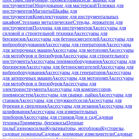
инструментов
Оборудование для мастерской
Тележки для
инструментов
Магниты
Шкафы для
инструментов
Комплектующие для инструментальных
шкафов
Стеллажи металлические
Стенды, держатели для
инструментов
Поддоны для инструментов
Аксессуары для
силовой и строительной техники
Аксессуары для
бензорезов
Аксессуары для бетоносмесителей
Аксессуары для
виброоборудования
Аксессуары для генераторов
Аксессуары
для затирочных машин
Аксессуары для мотопомп
Аксессуары
для мотобуров и бензобуров
Аксессуары для строительного
инструмента
Аксессуары пневмооборудования
Аксессуары для
бензорезов
Аксессуары для бетоносмесителей
Аксессуары для
виброоборудования
Аксессуары для генераторов
Аксессуары
для затирочных машин
Аксессуары для мотопомп
Аксессуары
для мотобуров и бензобуров
Аксессуары для
электроинструмента
Аксессуары для компрессоров,
пневмосистем
Аксессуары для сварки, пайки
Аксессуары для
станков
Аксессуары для стружкоотсосов
Аксессуары для
бурения и сверления
Аксессуары для резания
Аксессуары для
шлифования
Аксессуары для измерительных
приборов
Аксессуары для станков
Дом и сад
Садовая
техника
Триммеры, бензокосы
Цепные
пилы
Газонокосилки
Культиваторы, мотоблоки
Кусторезы,
садовые ножницы
Садовые, кормовые измельчители
Садовые