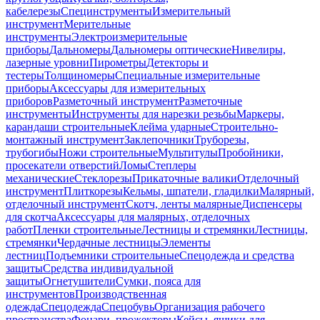
кабелерезы
Специнструменты
Измерительный
инструмент
Мерительные
инструменты
Электроизмерительные
приборы
Дальномеры
Дальномеры оптические
Нивелиры,
лазерные уровни
Пирометры
Детекторы и
тестеры
Толщиномеры
Специальные измерительные
приборы
Аксессуары для измерительных
приборов
Разметочный инструмент
Разметочные
инструменты
Инструменты для нарезки резьбы
Маркеры,
карандаши строительные
Клейма ударные
Строительно-
монтажный инструмент
Заклепочники
Труборезы,
трубогибы
Ножи строительные
Мультитулы
Пробойники,
просекатели отверстий
Ломы
Степлеры
механические
Стеклорезы
Прикаточные валики
Отделочный
инструмент
Плиткорезы
Кельмы, шпатели, гладилки
Малярный,
отделочный инструмент
Скотч, ленты малярные
Диспенсеры
для скотча
Аксессуары для малярных, отделочных
работ
Пленки строительные
Лестницы и стремянки
Лестницы,
стремянки
Чердачные лестницы
Элементы
лестниц
Подъемники строительные
Спецодежда и средства
защиты
Средства индивидуальной
защиты
Огнетушители
Сумки, пояса для
инструментов
Производственная
одежда
Спецодежда
Спецобувь
Организация рабочего
пространства
Фонари, прожекторы
Кейсы, ящики для