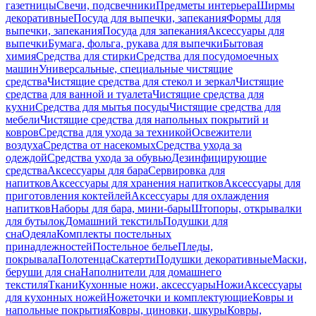
газетницы
Свечи, подсвечники
Предметы интерьера
Ширмы
декоративные
Посуда для выпечки, запекания
Формы для
выпечки, запекания
Посуда для запекания
Аксессуары для
выпечки
Бумага, фольга, рукава для выпечки
Бытовая
химия
Средства для стирки
Средства для посудомоечных
машин
Универсальные, специальные чистящие
средства
Чистящие средства для стекол и зеркал
Чистящие
средства для ванной и туалета
Чистящие средства для
кухни
Средства для мытья посуды
Чистящие средства для
мебели
Чистящие средства для напольных покрытий и
ковров
Средства для ухода за техникой
Освежители
воздуха
Средства от насекомых
Средства ухода за
одеждой
Средства ухода за обувью
Дезинфицирующие
средства
Аксессуары для бара
Сервировка для
напитков
Аксессуары для хранения напитков
Аксессуары для
приготовления коктейлей
Аксессуары для охлаждения
напитков
Наборы для бара, мини-бары
Штопоры, открывалки
для бутылок
Домашний текстиль
Подушки для
сна
Одеяла
Комплекты постельных
принадлежностей
Постельное белье
Пледы,
покрывала
Полотенца
Скатерти
Подушки декоративные
Маски,
беруши для сна
Наполнители для домашнего
текстиля
Ткани
Кухонные ножи, аксессуары
Ножи
Аксессуары
для кухонных ножей
Ножеточки и комплектующие
Ковры и
напольные покрытия
Ковры, циновки, шкуры
Ковры,