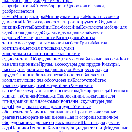
пылесосы, воздуходувки
Аэраторы,
скарификаторы
Снегоуборщики
Дровоколы
Сеялки,
разбрасыватели
семян
Минитракторы
Миникультиваторы
Мойки высокого
давления
Наборы садового электроинструмента
Отдых и
пикник
Батуты
Бассейны
Спа-бассейны
Комплекты мебели для
сада
Столы для сада
Стулья, кресла для сада
Качели
садовые
Гамаки, шезлонги
Раскладушки
Зонты,
тенты
Аксессуары для садовой мебели
Грили
Мангалы,
коптильни
Детская площадка
Сумки-
холодильники
Портативные колонки и
аудиосистемы
Оборудование для участка
Бытовые насосы
Люки
канализационные
Пруды, аксессуары для прудов
Фильтры,
насосы, стерилизаторы для прудов
Компрессоры для
прудов
Станции биологической очистки
Запчасти и
комплектующие для оборудования
Благоустройство
участка
Дачные дома
Беседки
Бани
Хозблоки и
сараи
Аксессуары для озеленения сада
Декор для сада
Почтовые
ящики, таблички
Козырьки
Скворечники, кормушки для
птиц
Домики для насекомых
Фонтаны, скульптуры для
сада
Пруды, аксессуары для прудов
Уличные
обогреватели
Уличные светильники
Противогололедные
реагенты
Декоративный щебень
Сад и огород
Поливочное
оборудование
Садовые опрыскиватели
Шланги для дома и
сада
Парники
Теплицы
Комплектующие для теплиц
Модульные