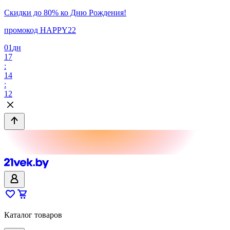
Скидки до 80% ко Дню Рождения!
промокод HAPPY22
01
дн
17
:
14
:
12
Каталог товаров