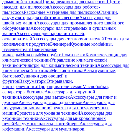
домашней техники
Принадлежности для пылесосов
Щетки,
насадки для пылесосов
Аксессуары для роботов-
пылесосов
Расходные материалы для пылесосов
Станции,
аккумуляторы для роботов-пылесосов
Аксессуары для
швейных машин
Аксессуары для промышленного швейного
оборудования
Аксессуары для стиральных и сушильных
машин
Аксессуары для пароочистителей,
отпаривателей
Аксессуары для стеклоочистителей
Техника для
измельчения продуктов
Блендеры
Кухонные комбайны,
измельчители
Планетарные
миксеры
Миксеры
Мясорубки
Ломтерезки
Комплектующие для
климатической техники
Управление климатической
техникой
Фильтры для климатической техники
Аксессуары для
климатической техники
Мелкая техника
Весы кухонные,
бытовые
Сушилки для овощей и
фруктов
Вакууматоры
Открывалки,
картофелечистки
Проращиватели семян
Маслобойки,
сепараторы бытовые
Аксессуары для крупной
техники
Аксессуары для вытяжек
Аксессуары для плит и
духовок
Аксессуары для холодильников
Аксессуары для
посудомоечных машин
Средства для посудомоечных
машин
Средства для ухода за техникой
Аксессуары для
кухонной техники
Аксессуары для микроволновых
печей
Вакуумные пакеты, контейнеры
Аксессуары для
кофемашин
Аксессуары для мультиварок,