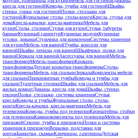
модули
Столешницы для кухни
Мебель для гостиной
Диваны,
кресла для гостиной
Комоды, тумбы для гостиной
Шкафы,
стенки, горки для гостиной
Полки, стеллажи для
гостиной
Журнальные столы, столы-книги
Кресла, стулья для
дома
Кресла-качалки, кресла-маятники
Мебель для
кухни
Столы, столики
Стулья для кухни
Стулья, табуреты
барные
Кухонный гарнитур
Кухонные модули
Кухонные
уголки, диваны
Стульчики для кормления
Системы хранения
для кухни
Мебель для ванной
Тумбы, консоли для
ванной
Шкафы, пеналы для ванной
Шкафчики, полки для
ванной
Зеркала для ванной
Аксессуары для ванной
Мебель-
трансформер
Мебель-трансформер
Кровати-
трансформеры
Детские кроватки-трансформеры
Столы-
трансформеры
Мебель для спальни
Зеркала
Комплекты мебели
для спальни
Прикроватные тумбы
Комоды и тумбы для
спальни
Туалетные столики
Шкафы для спальни
Мебель для
жилых комнат
Диваны, кресла для дома
Шкафы, стенки,
секции
Полки, стеллажи, системы хранения
Стулья,
кресла
Комоды и тумбы
Журнальные столы, столы-
книги
Кресла-качалки, кресла-маятники
Мебель для
телевизора
Комоды, тумбы под телевизор
Кронштейны, стойки
для телевизора
Каминокомплекты под телевизор
Мебель для
прихожей
Секции, тумбы в прихожую
Полки и системы
хранения в прихожую
Вешалки, подставки для
зонтов
Банкетки, скамьи
Ключницы, газетницы
Детская