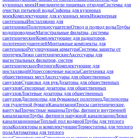
кухонных моек
Измельчители пищевых отходов
Системы для
очистки питьевой воды
Сифоны для кухонных
моек
Комплектующие для кухонных моек
Инженерная
сантехника
Инсталляции для
сантехники
Полотенцесушители
Отвод и подвод воды
Трубы
водопроводные
Магистральные фильтры, системы
сантехнические
Комплектующие для радиаторов,
полотенцесушителей
Монтажные комплекты для
сантехники
Регулирующая арматура
Системы защиты от
протечек
Люки сантехнические
Аксессуары для
магистральных фильтров, систем
сантехнических
Фитинги
Комплектующие для
инсталляций
Опрессовочные насосы
Сантехника для
общественных мест
Аксессуары для общественных
санузлов
Сушилки для рук
Дозаторы для общественных
санузлов
Сенсорные дозаторы для общественных
санузлов
Локтевые дозаторы для общественных
санузлов
Диспенсеры для бумажных полотенец
Диспенсеры
для туалетной бумаги
Канализация
Тросы сантехнические,
вантузы
Прочистные машины
Трубы, фитинги внутренней
канализации
Трубы, фитинги наружной канализации
Люки
канализационные
Теплый пол водяной
Трубы для теплого
пола
Коллекторы и комплектующие
Термостатика для теплого
пола
Автоматика для теплого
пола
Строительство
Строительные смеси и грунтовки
Клеевые