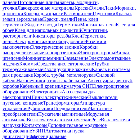
панели
Потолочные плиты
Багеты, молдинги,
уголки
Лакокрасочные материалы
Краски
Эмали
Лаки
Морилки,
пропитки
Колеры для краски
Растворители
Грунтовки
Краски,
эмали аэрозольные
Краски, эмали
Пены, клеи,
герметики
Жидкие гвозди
Герметики
Монтажная пена
Клеи для
обоев
Клеи для напольных покрытий
Очистители,
растворители
Фиксаторы резьбы
Клеи
Герметики,
пены
Электромонтажное оборудование
Розетки и
выключатели
Электрические звонки
Коробки
распределительные и подрозетники
Электропатроны
Вилки,
штепсели
Молниеприемники
Заземление
Электромонтажные
изделия
Клеммы
Средства диэлектрические
Трубки
термоусаживаемые
Изолирующие зажимы
Кабель и системы
для прокладки
Короба, трубы, металлорукав
Силовой
кабель
Наконечники, гильзы кабельные
Аксессуары для труб,
коробов
Кабельный крепеж
Арматура СИП
Электрощитовое
оборудование
Электрощиты
Аксессуары для
электрощита
Шины электротехнические
Выключатели
путевые, концевые
Трансформаторы
Аппаратура
управления
Рубильники
Предохранители
Частотные
преобразователи
Пускатели магнитные
Модульная
автоматика
Выключатели автоматические
Реле
Выключатели
нагрузки
Контакторы
Дополнительное модульное
оборудование
УЗИП
Автоматика пуска
двигателя
Дифференциальные