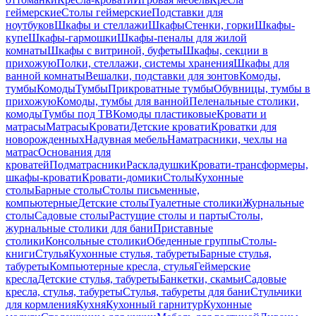
геймерские
Столы геймерские
Подставки для
ноутбуков
Шкафы и стеллажи
Шкафы
Стенки, горки
Шкафы-
купе
Шкафы-гармошки
Шкафы-пеналы для жилой
комнаты
Шкафы с витриной, буфеты
Шкафы, секции в
прихожую
Полки, стеллажи, системы хранения
Шкафы для
ванной комнаты
Вешалки, подставки для зонтов
Комоды,
тумбы
Комоды
Тумбы
Прикроватные тумбы
Обувницы, тумбы в
прихожую
Комоды, тумбы для ванной
Пеленальные столики,
комоды
Тумбы под ТВ
Комоды пластиковые
Кровати и
матрасы
Матрасы
Кровати
Детские кровати
Кроватки для
новорожденных
Надувная мебель
Наматрасники, чехлы на
матрас
Основания для
кроватей
Подматрасники
Раскладушки
Кровати-трансформеры,
шкафы-кровати
Кровати-домики
Столы
Кухонные
столы
Барные столы
Столы письменные,
компьютерные
Детские столы
Туалетные столики
Журнальные
столы
Садовые столы
Растущие столы и парты
Столы,
журнальные столики для бани
Приставные
столики
Консольные столики
Обеденные группы
Столы-
книги
Стулья
Кухонные стулья, табуреты
Барные стулья,
табуреты
Компьютерные кресла, стулья
Геймерские
кресла
Детские стулья, табуреты
Банкетки, скамьи
Садовые
кресла, стулья, табуреты
Стулья, табуреты для бани
Стульчики
для кормления
Кухня
Кухонный гарнитур
Кухонные