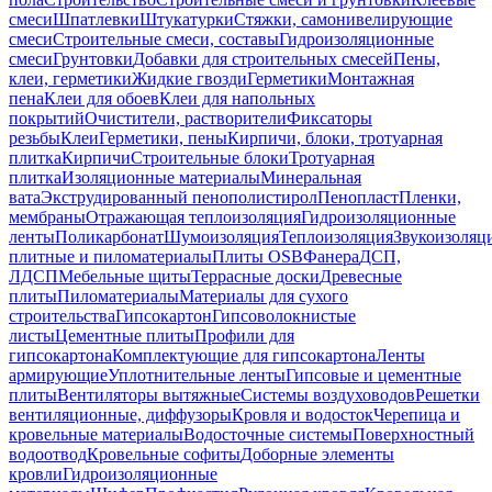
смеси
Шпатлевки
Штукатурки
Стяжки, самонивелирующие
смеси
Строительные смеси, составы
Гидроизоляционные
смеси
Грунтовки
Добавки для строительных смесей
Пены,
клеи, герметики
Жидкие гвозди
Герметики
Монтажная
пена
Клеи для обоев
Клеи для напольных
покрытий
Очистители, растворители
Фиксаторы
резьбы
Клеи
Герметики, пены
Кирпичи, блоки, тротуарная
плитка
Кирпичи
Строительные блоки
Тротуарная
плитка
Изоляционные материалы
Минеральная
вата
Экструдированный пенополистирол
Пенопласт
Пленки,
мембраны
Отражающая теплоизоляция
Гидроизоляционные
ленты
Поликарбонат
Шумоизоляция
Теплоизоляция
Звукоизоляц
плитные и пиломатериалы
Плиты OSB
Фанера
ДСП,
ЛДСП
Мебельные щиты
Террасные доски
Древесные
плиты
Пиломатериалы
Материалы для сухого
строительства
Гипсокартон
Гипсоволокнистые
листы
Цементные плиты
Профили для
гипсокартона
Комплектующие для гипсокартона
Ленты
армирующие
Уплотнительные ленты
Гипсовые и цементные
плиты
Вентиляторы вытяжные
Системы воздуховодов
Решетки
вентиляционные, диффузоры
Кровля и водосток
Черепица и
кровельные материалы
Водосточные системы
Поверхностный
водоотвод
Кровельные софиты
Доборные элементы
кровли
Гидроизоляционные