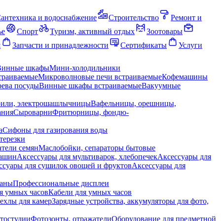
антехника и водоснабжение
Строительство
Ремонт и
ье
Спорт
Туризм, активный отдых
Зоотовары
я
Запчасти и принадлежности
Сертификаты
Услуги
Винные шкафы
Мини-холодильники
траиваемые
Микроволновые печи встраиваемые
Кофемашины
ева посуды
Винные шкафы встраиваемые
Вакуумные
рили, электрошашлычницы
Вафельницы, орешницы,
ания
Сыроварни
Фритюрницы, фондю-
а
Сифоны для газирования воды
терезки
тели семян
Маслобойки, сепараторы бытовые
машин
Аксессуары для мультиварок, хлебопечек
Аксессуары для
ссуары для сушилок овощей и фруктов
Аксессуары для
раны
Профессиональные дисплеи
я умных часов
Кабели для умных часов
ехлы для камер
Зарядные устройства, аккумуляторы для фото,
тостудии
Фотозонты, отражатели
Оборудование для предметной