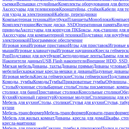
съемки
Вспышки студийные
Комплекты оборудования для фото
Аксессуары для телевизоров
Кронштейны, стойки
Кабели для т
для ухода за электроникой
Кабели, переходники
Компьютерная техника
Ноутбуки
Планшеты
Моноблоки
Компью
Комплектующие
Жесткие диски, SSD
Оперативная память
Видео
приводы
Аксессуары для корпусов ПК
Боксы, док-станции для 
Аксессуары для компьютерной техники
Подставки для ноутбук
электроникой
Программное обеспечение
Игровая зона
Игровые приставки
Игры для приставок
Игровые 
мыши
Игровые клавиатуры
Игровые наушники
Кресла геймерск
Pop
Подставки для ноутбуков
Светодиодные ленты
Лампы для м
Накопители данных
USB Flash накопители
Внешние HDD, SSD 
Мягкая мебель
Диваны, тахты
Диваны прямые
Диваны угловые
Д
мебели
Бескаркасные кресла-мешки и диваны
Надувные диваны
Игровая мебель
Кресла геймерские
Столы геймерские
Подставки
Комоды, тумбы
Комоды
Тумбы
Прикроватные тумбы
Обувницы, 
Столы
Кухонные столы
Барные столы
Столы письменные, комп
столики для бани
Приставные столики
Консольные столики
Обе
Кухня
Кухонный гарнитур
Кухонные модули
Столешницы для к
Мебель для кухни
Столы, столики
Стулья для кухни
Стулья, таб
кухни
Мебель-трансформер
Мебель-трансформер
Кровати-трансформе
Мебель для жилых комнат
Диваны, кресла для дома
Шкафы, стен
кресла-маятники
Мебель для прихожей
Секции, тумбы в прихожую
Полки и сист