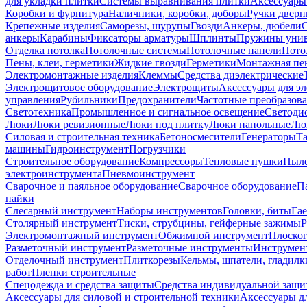
для укладки плитки
Системы выравнивания плитки
Аксессуары
Коробки и фурнитура
Наличники, коробки, доборы
Ручки дверн
Крепежные изделия
Саморезы, шурупы
Гвозди
Анкеры, дюбели
анкеры
Карабины
Фиксаторы арматуры
Шплинты
Пружины унив
Отделка потолка
Потолочные системы
Потолочные панели
Пото
Пены, клеи, герметики
Жидкие гвозди
Герметики
Монтажная пе
Электромонтажные изделия
Клеммы
Средства диэлектрические
Электрощитовое оборудование
Электрощиты
Аксессуары для э
управления
Рубильники
Предохранители
Частотные преобразов
Светотехника
Промышленное и сигнальное освещение
Светоди
Люки
Люки ревизионные
Люки под плитку
Люки напольные
Люк
Силовая и строительная техника
Бетоносмесители
Генераторы
Та
машины
Гидроинструмент
Погрузчики
Строительное оборудование
Компрессоры
Тепловые пушки
Пыле
электроинструмента
Пневмоинструмент
Сварочное и паяльное оборудование
Сварочное оборудование
П
пайки
Слесарный инструмент
Наборы инструментов
Головки, биты
Га
Столярный инструмент
Тиски, струбцины, гейферные зажимы
Р
Электромонтажный инструмент
Обжимной инструмент
Плоског
Разметочный инструмент
Разметочные инструменты
Инструмент
Отделочный инструмент
Плиткорезы
Кельмы, шпатели, гладилк
работ
Пленки строительные
Спецодежда и средства защиты
Средства индивидуальной защ
Аксессуары для силовой и строительной техники
Аксессуары дл