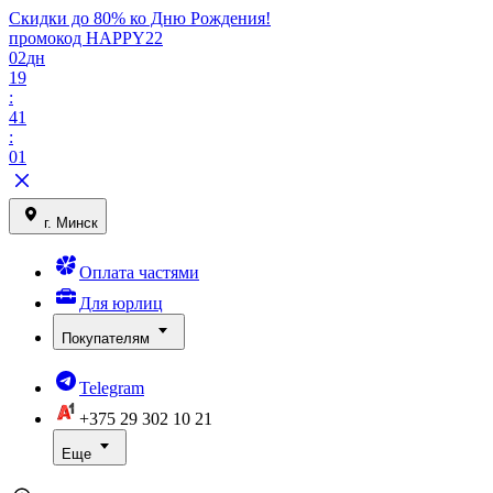
Скидки до 80% ко Дню Рождения!
промокод HAPPY22
02
дн
19
:
41
:
01
г. Минск
Оплата частями
Для юрлиц
Покупателям
Telegram
+375 29
302 10 21
Еще