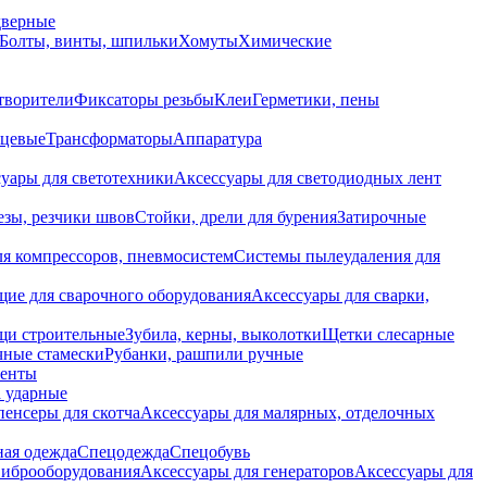
дверные
Болты, винты, шпильки
Хомуты
Химические
творители
Фиксаторы резьбы
Клеи
Герметики, пены
нцевые
Трансформаторы
Аппаратура
уары для светотехники
Аксессуары для светодиодных лент
езы, резчики швов
Стойки, дрели для бурения
Затирочные
ля компрессоров, пневмосистем
Системы пылеудаления для
ие для сварочного оборудования
Аксессуары для сварки,
щи строительные
Зубила, керны, выколотки
Щетки слесарные
чные стамески
Рубанки, рашпили ручные
енты
 ударные
енсеры для скотча
Аксессуары для малярных, отделочных
ная одежда
Спецодежда
Спецобувь
виброоборудования
Аксессуары для генераторов
Аксессуары для