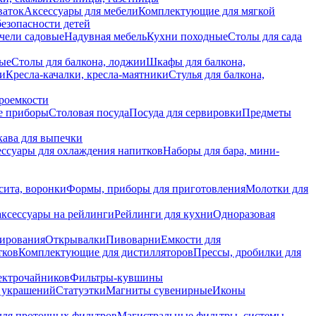
ваток
Аксессуары для мебели
Комплектующие для мягкой
безопасности детей
чели садовые
Надувная мебель
Кухни походные
Столы для сада
вые
Столы для балкона, лоджии
Шкафы для балкона,
ии
Кресла-качалки, кресла-маятники
Стулья для балкона,
роемкости
е приборы
Столовая посуда
Посуда для сервировки
Предметы
укава для выпечки
ссуары для охлаждения напитков
Наборы для бара, мини-
сита, воронки
Формы, приборы для приготовления
Молотки для
аксессуары на рейлинги
Рейлинги для кухни
Одноразовая
вирования
Открывалки
Пивоварни
Емкости для
тков
Комплектующие для дистилляторов
Прессы, дробилки для
лектрочайников
Фильтры-кувшины
я украшений
Статуэтки
Магниты сувенирные
Иконы
ля проточных фильтров
Магистральные фильтры, системы