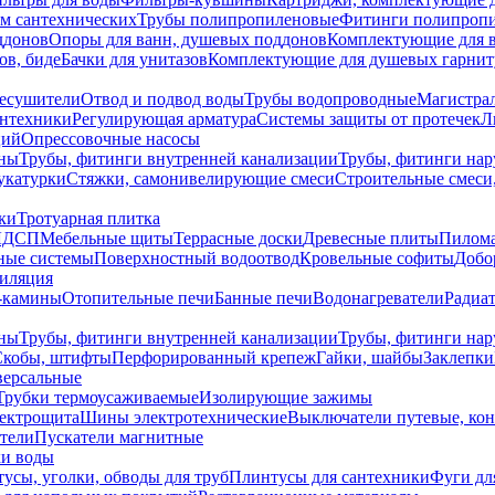
ем сантехнических
Трубы полипропиленовые
Фитинги полипроп
ддонов
Опоры для ванн, душевых поддонов
Комплектующие для 
ов, биде
Бачки для унитазов
Комплектующие для душевых гарнит
есушители
Отвод и подвод воды
Трубы водопроводные
Магистрал
антехники
Регулирующая арматура
Системы защиты от протечек
Л
ций
Опрессовочные насосы
ны
Трубы, фитинги внутренней канализации
Трубы, фитинги на
катурки
Стяжки, самонивелирующие смеси
Строительные смеси,
ки
Тротуарная плитка
ЛДСП
Мебельные щиты
Террасные доски
Древесные плиты
Пилом
ные системы
Поверхностный водоотвод
Кровельные софиты
Добо
тиляция
-камины
Отопительные печи
Банные печи
Водонагреватели
Радиат
ны
Трубы, фитинги внутренней канализации
Трубы, фитинги на
Скобы, штифты
Перфорированный крепеж
Гайки, шайбы
Заклепки
ерсальные
Трубки термоусаживаемые
Изолирующие зажимы
лектрощита
Шины электротехнические
Выключатели путевые, ко
атели
Пускатели магнитные
ки воды
усы, уголки, обводы для труб
Плинтусы для сантехники
Фуги дл