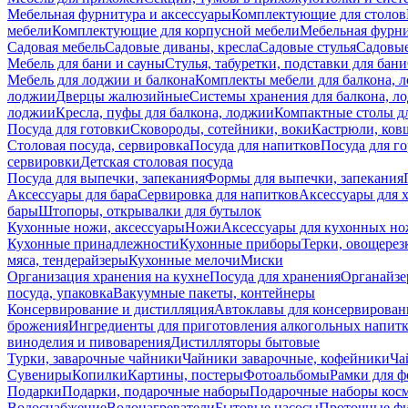
Мебельная фурнитура и аксессуары
Комплектующие для столов
мебели
Комплектующие для корпусной мебели
Мебельная фурн
Садовая мебель
Садовые диваны, кресла
Садовые стулья
Садовые
Мебель для бани и сауны
Стулья, табуретки, подставки для бани
Мебель для лоджии и балкона
Комплекты мебели для балкона, 
лоджии
Дверцы жалюзийные
Системы хранения для балкона, л
лоджии
Кресла, пуфы для балкона, лоджии
Компактные столы дл
Посуда для готовки
Сковороды, сотейники, воки
Кастрюли, ков
Столовая посуда, сервировка
Посуда для напитков
Посуда для г
сервировки
Детская столовая посуда
Посуда для выпечки, запекания
Формы для выпечки, запекания
Аксессуары для бара
Сервировка для напитков
Аксессуары для 
бары
Штопоры, открывалки для бутылок
Кухонные ножи, аксессуары
Ножи
Аксессуары для кухонных н
Кухонные принадлежности
Кухонные приборы
Терки, овощерез
мяса, тендерайзеры
Кухонные мелочи
Миски
Организация хранения на кухне
Посуда для хранения
Органайзе
посуда, упаковка
Вакуумные пакеты, контейнеры
Консервирование и дистилляция
Автоклавы для консервирован
брожения
Ингредиенты для приготовления алкогольных напит
виноделия и пивоварения
Дистилляторы бытовые
Турки, заварочные чайники
Чайники заварочные, кофейники
Ча
Сувениры
Копилки
Картины, постеры
Фотоальбомы
Рамки для ф
Подарки
Подарки, подарочные наборы
Подарочные наборы косм
Водоснабжение
Водонагреватели
Бытовые насосы
Проточные фи