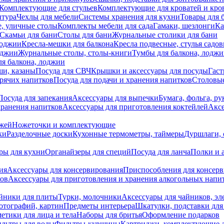
Комплектующие для стульев
Комплектующие для кроватей и кро
итура
Чехлы для мебели
Системы хранения для кухни
Товары для 
, уличные столы
Комплекты мебели для сада
Гамаки, шезлонги
Ка
Скамьи для бани
Столы для бани
Журнальные столики для бани
лоджии
Кресла-мешки для балкона
Кресла подвесные, стулья садо
оджии
Журнальные столы, столы-книги
Тумбы для балкона, лодж
я балкона, лоджии
ши, казаны
Посуда для СВЧ
Крышки и аксессуары для посуды
Гаст
орячих напитков
Посуда для подачи и хранения напитков
Столовы
Посуда для запекания
Аксессуары для выпечки
Бумага, фольга, р
хранения напитков
Аксессуары для приготовления коктейлей
Аксе
ожей
Ножеточки и комплектующие
ки
Разделочные доски
Кухонные термометры, таймеры
Дуршлаги, 
ры для кухни
Органайзеры для специй
Посуда для ланча
Полки и 
ия
Аксессуары для консервирования
Приспособления для консер
ков
Аксессуары для приготовления и хранения алкогольных напи
йники для плиты
Турки, молочники
Аксессуары для чайников, э
отографий, картин
Предметы интерьера
Шкатулки, подставки дл
етики для лица и тела
Наборы для бритья
Оформление подарков
льтры для воды
Фильтры-кувшины
Картриджи, комплектующие д