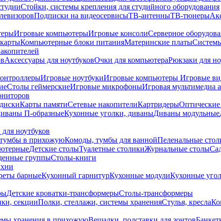
студии
Стойки, системы крепления для студийного оборудования
елевизоров
Подписки на видеосервисы
ТВ-антенны
ТВ-тюнеры
Ак
теры
Игровые компьютеры
Игровые консоли
Серверное оборудов
карты
Компьютерные блоки питания
Материнские платы
Системы
накопителей
ов
Аксессуары для ноутбуков
Очки для компьютера
Рюкзаки для но
контроллеры
Игровые ноутбуки
Игровые компьютеры
Игровые ви
ие
Столы геймерские
Игровые микрофоны
Игровая мультимедиа 
ониторов
диски
Карты памяти
Сетевые накопители
Картридеры
Оптические
иваны П-образные
Кухонные уголки, диваны
Диваны модульные
 для ноутбуков
тумбы в прихожую
Комоды, тумбы для ванной
Пеленальные стол
ьютерные
Детские столы
Туалетные столики
Журнальные столы
Са
денные группы
Столы-книги
ухни
уреты барные
Кухонный гарнитур
Кухонные модули
Кухонные угол
ры
Детские кроватки-трансформеры
Столы-трансформеры
ки, секции
Полки, стеллажи, системы хранения
Стулья, кресла
Ко
емы хранения в прихожую
Вешалки, подставки для зонтов
Банкет