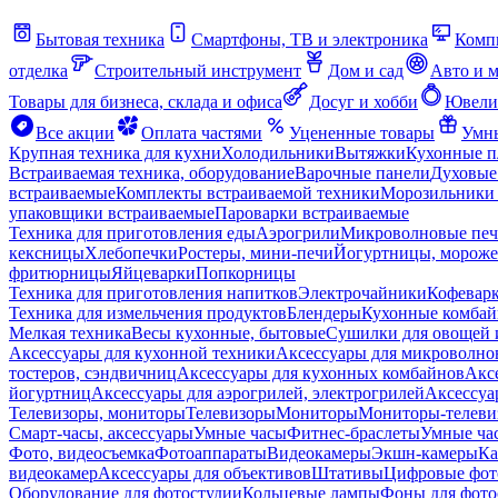
Бытовая техника
Смартфоны, ТВ и электроника
Комп
отделка
Строительный инструмент
Дом и сад
Авто и 
Товары для бизнеса, склада и офиса
Досуг и хобби
Ювели
Все акции
Оплата частями
Уцененные товары
Умны
Крупная техника для кухни
Холодильники
Вытяжки
Кухонные 
Встраиваемая техника, оборудование
Варочные панели
Духовые
встраиваемые
Комплекты встраиваемой техники
Морозильники 
упаковщики встраиваемые
Пароварки встраиваемые
Техника для приготовления еды
Аэрогрили
Микроволновые пе
кексницы
Хлебопечки
Ростеры, мини-печи
Йогуртницы, морож
фритюрницы
Яйцеварки
Попкорницы
Техника для приготовления напитков
Электрочайники
Кофевар
Техника для измельчения продуктов
Блендеры
Кухонные комбай
Мелкая техника
Весы кухонные, бытовые
Сушилки для овощей 
Аксессуары для кухонной техники
Аксессуары для микроволно
тостеров, сэндвичниц
Аксессуары для кухонных комбайнов
Акс
йогуртниц
Аксессуары для аэрогрилей, электрогрилей
Аксессуа
Телевизоры, мониторы
Телевизоры
Мониторы
Мониторы-телеви
Смарт-часы, аксессуары
Умные часы
Фитнес-браслеты
Умные ча
Фото, видеосъемка
Фотоаппараты
Видеокамеры
Экшн-камеры
Ка
видеокамер
Аксессуары для объективов
Штативы
Цифровые фот
Оборудование для фотостудии
Кольцевые лампы
Фоны для фото