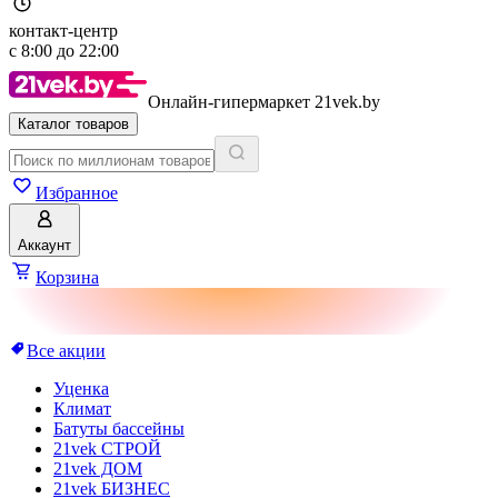
контакт-центр
с
8:00
до
22:00
Онлайн-гипермаркет 21vek.by
Каталог товаров
Избранное
Аккаунт
Корзина
Все акции
Уценка
Климат
Батуты бассейны
21vek СТРОЙ
21vek ДОМ
21vek БИЗНЕС