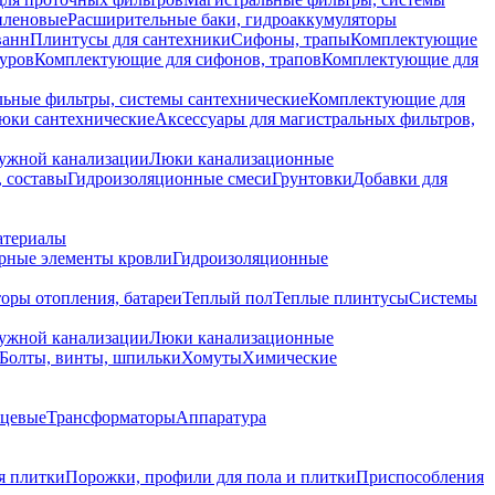
иленовые
Расширительные баки, гидроаккумуляторы
ванн
Плинтусы для сантехники
Сифоны, трапы
Комплектующие
уров
Комплектующие для сифонов, трапов
Комплектующие для
ьные фильтры, системы сантехнические
Комплектующие для
юки сантехнические
Аксессуары для магистральных фильтров,
ружной канализации
Люки канализационные
 составы
Гидроизоляционные смеси
Грунтовки
Добавки для
атериалы
рные элементы кровли
Гидроизоляционные
оры отопления, батареи
Теплый пол
Теплые плинтусы
Системы
ружной канализации
Люки канализационные
Болты, винты, шпильки
Хомуты
Химические
нцевые
Трансформаторы
Аппаратура
я плитки
Порожки, профили для пола и плитки
Приспособления