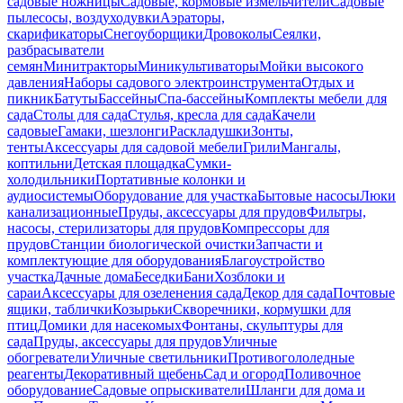
садовые ножницы
Садовые, кормовые измельчители
Садовые
пылесосы, воздуходувки
Аэраторы,
скарификаторы
Снегоуборщики
Дровоколы
Сеялки,
разбрасыватели
семян
Минитракторы
Миникультиваторы
Мойки высокого
давления
Наборы садового электроинструмента
Отдых и
пикник
Батуты
Бассейны
Спа-бассейны
Комплекты мебели для
сада
Столы для сада
Стулья, кресла для сада
Качели
садовые
Гамаки, шезлонги
Раскладушки
Зонты,
тенты
Аксессуары для садовой мебели
Грили
Мангалы,
коптильни
Детская площадка
Сумки-
холодильники
Портативные колонки и
аудиосистемы
Оборудование для участка
Бытовые насосы
Люки
канализационные
Пруды, аксессуары для прудов
Фильтры,
насосы, стерилизаторы для прудов
Компрессоры для
прудов
Станции биологической очистки
Запчасти и
комплектующие для оборудования
Благоустройство
участка
Дачные дома
Беседки
Бани
Хозблоки и
сараи
Аксессуары для озеленения сада
Декор для сада
Почтовые
ящики, таблички
Козырьки
Скворечники, кормушки для
птиц
Домики для насекомых
Фонтаны, скульптуры для
сада
Пруды, аксессуары для прудов
Уличные
обогреватели
Уличные светильники
Противогололедные
реагенты
Декоративный щебень
Сад и огород
Поливочное
оборудование
Садовые опрыскиватели
Шланги для дома и