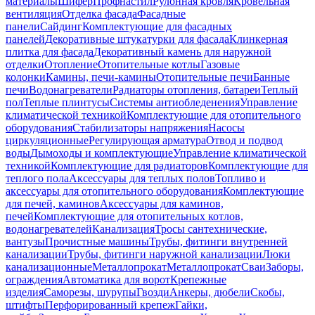
материалы
Шифер
Профнастил
Рулонная кровля
Кровельная
вентиляция
Отделка фасада
Фасадные
панели
Сайдинг
Комплектующие для фасадных
панелей
Декоративные штукатурки для фасада
Клинкерная
плитка для фасада
Декоративный камень для наружной
отделки
Отопление
Отопительные котлы
Газовые
колонки
Камины, печи-камины
Отопительные печи
Банные
печи
Водонагреватели
Радиаторы отопления, батареи
Теплый
пол
Теплые плинтусы
Системы антиобледенения
Управление
климатической техникой
Комплектующие для отопительного
оборудования
Стабилизаторы напряжения
Насосы
циркуляционные
Регулирующая арматура
Отвод и подвод
воды
Дымоходы и комплектующие
Управление климатической
техникой
Комплектующие для радиаторов
Комплектующие для
теплого пола
Аксессуары для теплых полов
Топливо и
аксессуары для отопительного оборудования
Комплектующие
для печей, каминов
Аксессуары для каминов,
печей
Комплектующие для отопительных котлов,
водонагревателей
Канализация
Тросы сантехнические,
вантузы
Прочистные машины
Трубы, фитинги внутренней
канализации
Трубы, фитинги наружной канализации
Люки
канализационные
Металлопрокат
Металлопрокат
Сваи
Заборы,
ограждения
Автоматика для ворот
Крепежные
изделия
Саморезы, шурупы
Гвозди
Анкеры, дюбели
Скобы,
штифты
Перфорированный крепеж
Гайки,