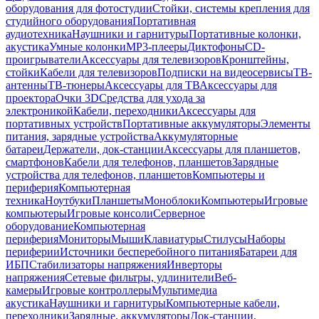
оборудования для фотостудии
Стойки, системы крепления для
студийного оборудования
Портативная
аудиотехника
Наушники и гарнитуры
Портативные колонки,
акустика
Умные колонки
MP3-плееры
Диктофоны
CD-
проигрыватели
Аксессуары для телевизоров
Кронштейны,
стойки
Кабели для телевизоров
Подписки на видеосервисы
ТВ-
антенны
ТВ-тюнеры
Аксессуары для ТВ
Аксессуары для
проектора
Очки 3D
Средства для ухода за
электроникой
Кабели, переходники
Аксессуары для
портативных устройств
Портативные аккумуляторы
Элементы
питания, зарядные устройства
Аккумуляторные
батареи
Держатели, док-станции
Аксессуары для планшетов,
смартфонов
Кабели для телефонов, планшетов
Зарядные
устройства для телефонов, планшетов
Компьютеры и
периферия
Компьютерная
техника
Ноутбуки
Планшеты
Моноблоки
Компьютеры
Игровые
компьютеры
Игровые консоли
Серверное
оборудование
Компьютерная
периферия
Мониторы
Мыши
Клавиатуры
Стилусы
Наборы
периферии
Источники бесперебойного питания
Батареи для
ИБП
Стабилизаторы напряжения
Инверторы
напряжения
Сетевые фильтры, удлинители
Веб-
камеры
Игровые контроллеры
Мультимедиа
акустика
Наушники и гарнитуры
Компьютерные кабели,
переходники
Зарядные, аккумуляторы
Док-станции,