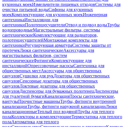
кухонных моек
Измельчители пищевых отходов
Системы для
очистки питьевой воды
Сифоны для кухонных
моек
Комплектующие для кухонных моек
Инженерная
сантехника
Инсталляции для
сантехники
Полотенцесушители
Отвод и подвод воды
Трубы
водопроводные
Магистральные фильтры, системы
сантехнические
Комплектующие для радиаторов,
полотенцесушителей
Монтажные комплекты для
сантехники
Регулирующая арматура
Системы защиты от
протечек
Люки сантехнические
Аксессуары для
магистральных фильтров, систем
сантехнических
Фитинги
Комплектующие для
инсталляций
Опрессовочные насосы
Сантехника для
общественных мест
Аксессуары для общественных
санузлов
Сушилки для рук
Дозаторы для общественных
санузлов
Сенсорные дозаторы для общественных
санузлов
Локтевые дозаторы для общественных
санузлов
Диспенсеры для бумажных полотенец
Диспенсеры
для туалетной бумаги
Канализация
Тросы сантехнические,
вантузы
Прочистные машины
Трубы, фитинги внутренней
канализации
Трубы, фитинги наружной канализации
Люки
канализационные
Теплый пол водяной
Трубы для теплого
пола
Коллекторы и комплектующие
Термостатика для теплого
пола
Автоматика для теплого
пола
Строительство
Строительные смеси и грунтовки
Клеевые