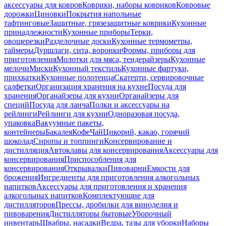
аксессуары для ковров
Коврики, наборы ковриков
Ковровые
дорожки
Циновки
Покрытия напольные
тафтинговые
Защитные, грязезащитные коврики
Кухонные
принадлежности
Кухонные приборы
Терки,
овощерезки
Разделочные доски
Кухонные термометры,
таймеры
Дуршлаги, сита, воронки
Формы, приборы для
приготовления
Молотки для мяса, тендерайзеры
Кухонные
мелочи
Миски
Кухонный текстиль
Кухонные фартуки,
прихватки
Кухонные полотенца
Скатерти, сервировочные
салфетки
Организация хранения на кухне
Посуда для
хранения
Органайзеры для кухни
Органайзеры для
специй
Посуда для ланча
Полки и аксессуары на
рейлинги
Рейлинги для кухни
Одноразовая посуда,
упаковка
Вакуумные пакеты,
контейнеры
Бакалея
Кофе
Чай
Цикорий, какао, горячий
шоколад
Сиропы и топпинги
Консервирование и
дистилляция
Автоклавы для консервирования
Аксессуары для
консервирования
Приспособления для
консервирования
Открывалки
Пивоварни
Емкости для
брожения
Ингредиенты для приготовления алкогольных
напитков
Аксессуары для приготовления и хранения
алкогольных напитков
Комплектующие для
дистилляторов
Прессы, дробилки для виноделия и
пивоварения
Дистилляторы бытовые
Уборочный
инвентарь
Швабры, насадки
Ведра, тазы для уборки
Наборы