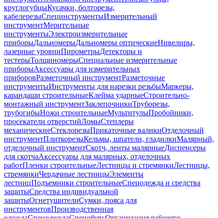
круглогубцы
Кусачки, болторезы,
кабелерезы
Специнструменты
Измерительный
инструмент
Мерительные
инструменты
Электроизмерительные
приборы
Дальномеры
Дальномеры оптические
Нивелиры,
лазерные уровни
Пирометры
Детекторы и
тестеры
Толщиномеры
Специальные измерительные
приборы
Аксессуары для измерительных
приборов
Разметочный инструмент
Разметочные
инструменты
Инструменты для нарезки резьбы
Маркеры,
карандаши строительные
Клейма ударные
Строительно-
монтажный инструмент
Заклепочники
Труборезы,
трубогибы
Ножи строительные
Мультитулы
Пробойники,
просекатели отверстий
Ломы
Степлеры
механические
Стеклорезы
Прикаточные валики
Отделочный
инструмент
Плиткорезы
Кельмы, шпатели, гладилки
Малярный,
отделочный инструмент
Скотч, ленты малярные
Диспенсеры
для скотча
Аксессуары для малярных, отделочных
работ
Пленки строительные
Лестницы и стремянки
Лестницы,
стремянки
Чердачные лестницы
Элементы
лестниц
Подъемники строительные
Спецодежда и средства
защиты
Средства индивидуальной
защиты
Огнетушители
Сумки, пояса для
инструментов
Производственная
одежда
Спецодежда
Спецобувь
Организация рабочего