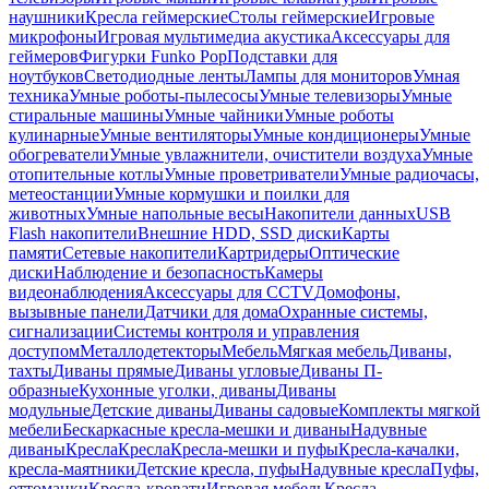
наушники
Кресла геймерские
Столы геймерские
Игровые
микрофоны
Игровая мультимедиа акустика
Аксессуары для
геймеров
Фигурки Funko Pop
Подставки для
ноутбуков
Светодиодные ленты
Лампы для мониторов
Умная
техника
Умные роботы-пылесосы
Умные телевизоры
Умные
стиральные машины
Умные чайники
Умные роботы
кулинарные
Умные вентиляторы
Умные кондиционеры
Умные
обогреватели
Умные увлажнители, очистители воздуха
Умные
отопительные котлы
Умные проветриватели
Умные радиочасы,
метеостанции
Умные кормушки и поилки для
животных
Умные напольные весы
Накопители данных
USB
Flash накопители
Внешние HDD, SSD диски
Карты
памяти
Сетевые накопители
Картридеры
Оптические
диски
Наблюдение и безопасность
Камеры
видеонаблюдения
Аксессуары для CCTV
Домофоны,
вызывные панели
Датчики для дома
Охранные системы,
сигнализации
Системы контроля и управления
доступом
Металлодетекторы
Мебель
Мягкая мебель
Диваны,
тахты
Диваны прямые
Диваны угловые
Диваны П-
образные
Кухонные уголки, диваны
Диваны
модульные
Детские диваны
Диваны садовые
Комплекты мягкой
мебели
Бескаркасные кресла-мешки и диваны
Надувные
диваны
Кресла
Кресла
Кресла-мешки и пуфы
Кресла-качалки,
кресла-маятники
Детские кресла, пуфы
Надувные кресла
Пуфы,
оттоманки
Кресла-кровати
Игровая мебель
Кресла