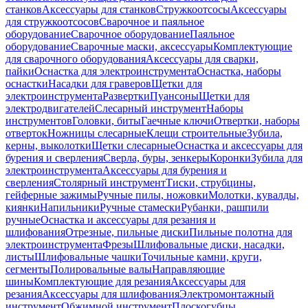
станков
Аксессуары для станков
Стружкоотсосы
Аксессуары
для стружкоотсосов
Сварочное и паяльное
оборудование
Сварочное оборудование
Паяльное
оборудование
Сварочные маски, аксессуары
Комплектующие
для сварочного оборудования
Аксессуары для сварки,
пайки
Оснастка для электроинструмента
Оснастка, наборы
оснастки
Насадки для граверов
Щетки для
электроинструмента
Развертки
Пуансоны
Щетки для
электродвигателей
Слесарный инструмент
Наборы
инструментов
Головки, биты
Гаечные ключи
Отвертки, наборы
отверток
Ножницы слесарные
Клещи строительные
Зубила,
керны, выколотки
Щетки слесарные
Оснастка и аксессуары для
бурения и сверления
Сверла, буры, зенкеры
Коронки
Зубила для
электроинструмента
Аксессуары для бурения и
сверления
Столярный инструмент
Тиски, струбцины,
гейферные зажимы
Ручные пилы, ножовки
Молотки, кувалды,
киянки
Напильники
Ручные стамески
Рубанки, рашпили
ручные
Оснастка и аксессуары для резания и
шлифования
Отрезные, пильные диски
Пильные полотна для
электроинструмента
Фрезы
Шлифовальные диски, насадки,
листы
Шлифовальные чашки
Точильные камни, круги,
сегменты
Полировальные валы
Направляющие
шины
Комплектующие для резания
Аксессуары для
резания
Аксессуары для шлифования
Электромонтажный
инструмент
Обжимной инструмент
Плоскогубцы,