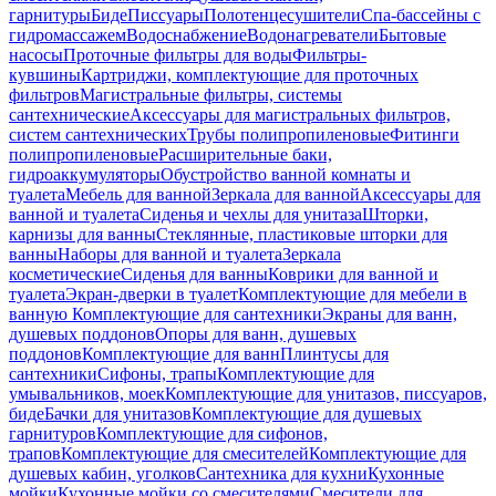
гарнитуры
Биде
Писсуары
Полотенцесушители
Спа-бассейны с
гидромассажем
Водоснабжение
Водонагреватели
Бытовые
насосы
Проточные фильтры для воды
Фильтры-
кувшины
Картриджи, комплектующие для проточных
фильтров
Магистральные фильтры, системы
сантехнические
Аксессуары для магистральных фильтров,
систем сантехнических
Трубы полипропиленовые
Фитинги
полипропиленовые
Расширительные баки,
гидроаккумуляторы
Обустройство ванной комнаты и
туалета
Мебель для ванной
Зеркала для ванной
Аксессуары для
ванной и туалета
Сиденья и чехлы для унитаза
Шторки,
карнизы для ванны
Стеклянные, пластиковые шторки для
ванны
Наборы для ванной и туалета
Зеркала
косметические
Сиденья для ванны
Коврики для ванной и
туалета
Экран-дверки в туалет
Комплектующие для мебели в
ванную
Комплектующие для сантехники
Экраны для ванн,
душевых поддонов
Опоры для ванн, душевых
поддонов
Комплектующие для ванн
Плинтусы для
сантехники
Сифоны, трапы
Комплектующие для
умывальников, моек
Комплектующие для унитазов, писсуаров,
биде
Бачки для унитазов
Комплектующие для душевых
гарнитуров
Комплектующие для сифонов,
трапов
Комплектующие для смесителей
Комплектующие для
душевых кабин, уголков
Сантехника для кухни
Кухонные
мойки
Кухонные мойки со смесителями
Смесители для