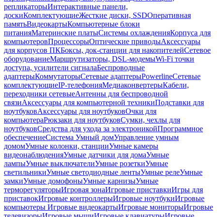
репликаторы
Интерактивные панели,
доски
Комплектующие
Жесткие диски, SSD
Оперативная
память
Видеокарты
Компьютерные блоки
питания
Материнские платы
Системы охлаждения
Корпуса для
компьютеров
Процессоры
Оптические приводы
Аксессуары
для корпусов ПК
Боксы, док-станции для накопителей
Сетевое
оборудование
Маршрутизаторы, DSL-модемы
Wi-Fi точки
доступа, усилители сигнала
Беспроводные
адаптеры
Коммутаторы
Сетевые адаптеры
Powerline
Сетевые
комплектующие
IP-телефония
Медиаконвертеры
Кабели,
переходники сетевые
Антенны для беспроводной
связи
Аксессуары для компьютерной техники
Подставки для
ноутбуков
Аксессуары для ноутбуков
Очки для
компьютера
Рюкзаки для ноутбуков
Сумки, чехлы для
ноутбуков
Средства для ухода за электроникой
Программное
обеспечение
Система Умный дом
Управление умным
домом
Умные колонки, станции
Умные камеры
видеонаблюдения
Умные датчики для дома
Умные
лампы
Умные выключатели
Умные розетки
Умные
светильники
Умные светодиодные ленты
Умные реле
Умные
замки
Умные домофоны
Умные карнизы
Умные
терморегуляторы
Игровая зона
Игровые приставки
Игры для
приставок
Игровые контроллеры
Игровые ноутбуки
Игровые
компьютеры
Игровые видеокарты
Игровые мониторы
Игровые
телевизоры
Игровые мыши
Игровые клавиатуры
Игровые