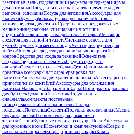
газетницы
Свечи, подсвечники
Предметы интерьера
Ширмы
декоративные
Посуда для выпечки, запекания
Формы для
выпечки, запекания
Посуда для запекания
Аксессуары для
выпечки
Бумага, фольга, рукава для выпечки
Бытовая
химия
Средства для стирки
Средства для посудомоечных
машин
Универсальные, специальные чистящие
средства
Чистящие средства для стекол и зеркал
Чистящие
средства для ванной и туалета
Чистящие средства для
кухни
Средства для мытья посуды
Чистящие средства для
мебели
Чистящие средства для напольных покрытий и
ковров
Средства для ухода за техникой
Освежители
воздуха
Средства от насекомых
Средства ухода за
одеждой
Средства ухода за обувью
Дезинфицирующие
средства
Аксессуары для бара
Сервировка для
напитков
Аксессуары для хранения напитков
Аксессуары для
приготовления коктейлей
Аксессуары для охлаждения
напитков
Наборы для бара, мини-бары
Штопоры, открывалки
для бутылок
Домашний текстиль
Подушки для
сна
Одеяла
Комплекты постельных
принадлежностей
Постельное белье
Пледы,
покрывала
Полотенца
Скатерти
Подушки декоративные
Маски,
беруши для сна
Наполнители для домашнего
текстиля
Ткани
Кухонные ножи, аксессуары
Ножи
Аксессуары
для кухонных ножей
Ножеточки и комплектующие
Ковры и
напольные покрытия
Ковры, циновки, шкуры
Ковры,