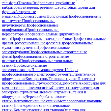
тельферы
Такелаж
Виброплиты, глубинные
вибраторы
Бензорезы, резчики швов
Стойки, дрели для
бурения
Затирочные
машины
Гидроинструмент
Погрузчики
Профессиональный
инструмент
Профессиональные
шуруповерты
Профессиональные
шлифмашины
Профессиональные
перфораторы
Профессиональные циркулярные
пилы
Профессиональные электролобзики
Профессиональные
дрели
Профессиональные фрезеры
Профессиональные
мультиинструменты
Профессиональные
электрорубанки
Профессиональные строительные
фены
Профессиональные строительные
пистолеты
Профессиональные точильные
станки
Профессиональные
электроножницы
Пневмоинструмент
Наборы
профессионального электроинструмента
Строительное
оборудование
Компрессоры
Тепловые пушки
Пылесосы
профессиональные
Стружкоотсосы
Домкраты
Аксессуары для
компрессоров, пневмосистем
Системы пылеудаления для
электроинструмента
Пневмоинструмент
Станки и
оборудование
Деревообрабатывающие
станки
Ленточнопильные станки
Металлообрабатывающие
станки
Плиткорезные станки
Точильные
станки
Комплектующие для станков
Оснастка для