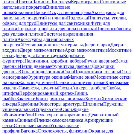
плитка
Плитка
Ламинат
Линолеум
Керамогранит
Спортивные
напольные покрытия
Виниловые
полы
Ковролин
Паркет
Искусственная трава
Аксессуары для
напольных покрытий и плитки
Подложка
Плинтусы, уголки,
обводы для труб
Плинтусы для сантехники
Фуги для
плитки
Порожки, профили для пола и плитки
Приспособления
для укладки плитки
Системы выравнивания
плитки
Аксессуары для напольных
покрытий
Реставрационные материалы
Двери и арки
Двери
входные
Двери межкомнатные
Арки межкомнатные
Москитные
сетки
Двери для бани и сауны
Коробки и
фурнитура
Наличники, коробки, доборы
Ручки дверные
Замки
дверные
Петли дверные
Фурнитура дверная
Доводчики
дверные
Окна и подоконники
Окна
Подоконники, отливы
Окна
мансардные
Фурнитура оконная
Мягкие окна
Москитные сетки
на окна
Жалюзи уличные
Пленки солнцезащитные
Крепежные
изделия
Саморезы, шурупы
Гвозди
Анкеры, дюбели
Скобы,
штифты
Перфорированный крепеж
Гайки,
шайбы
Заклепки
Болты, винты, шпильки
Хомуты
Химические
анкеры
Карабины
Фиксаторы арматуры
Шплинты
Пружины
универсальные
Отделка стен
Обои
Жидкие
обои
Фотообои
Штукатурки декоративные
Декоративный
камень
Скинали
Пленки самоклеящиеся
Армирующие
сетки
Стеновые панели
Уголки, маяки,
профили
Вагонка
Стеклохолсты, флизелин
Экраны для