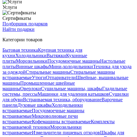
Услуги
Сертификаты
Подборщик подарков
Найти подарки
Категории товаров
Бытовая техника
Крупная техника для
кухни
Холодильники
Вытяжки
Кухонные
плиты
Морозильники
Посудомоечные машины
Настольные
плиты
Винные шкафы
Мини-холодильники
Техника для ухода
за одеждой
Стиральные машины
Стиральные машины
встраиваемые
Утюги
Отпариватели
Швейные, вышивальные
машины
Промышленные швейные
машины
Оверлоки
Сушильные машины, шкафы
Гладильные
системы, прессы
Машинки для удаления катышков
Сушилки
для обуви
Встраиваемая техника, оборудование
Варочные
панели
Духовые шкафы
Холодильники
встраиваемые
Посудомоечные машины
встраиваемые
Микроволновые печи
встраиваемые
Кофемашины встраиваемые
Комплекты
встраиваемой техники
Морозильники
встраиваемые
Измельчители пищевых отходов
Шкафы для