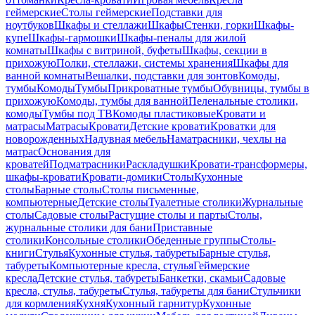
геймерские
Столы геймерские
Подставки для
ноутбуков
Шкафы и стеллажи
Шкафы
Стенки, горки
Шкафы-
купе
Шкафы-гармошки
Шкафы-пеналы для жилой
комнаты
Шкафы с витриной, буфеты
Шкафы, секции в
прихожую
Полки, стеллажи, системы хранения
Шкафы для
ванной комнаты
Вешалки, подставки для зонтов
Комоды,
тумбы
Комоды
Тумбы
Прикроватные тумбы
Обувницы, тумбы в
прихожую
Комоды, тумбы для ванной
Пеленальные столики,
комоды
Тумбы под ТВ
Комоды пластиковые
Кровати и
матрасы
Матрасы
Кровати
Детские кровати
Кроватки для
новорожденных
Надувная мебель
Наматрасники, чехлы на
матрас
Основания для
кроватей
Подматрасники
Раскладушки
Кровати-трансформеры,
шкафы-кровати
Кровати-домики
Столы
Кухонные
столы
Барные столы
Столы письменные,
компьютерные
Детские столы
Туалетные столики
Журнальные
столы
Садовые столы
Растущие столы и парты
Столы,
журнальные столики для бани
Приставные
столики
Консольные столики
Обеденные группы
Столы-
книги
Стулья
Кухонные стулья, табуреты
Барные стулья,
табуреты
Компьютерные кресла, стулья
Геймерские
кресла
Детские стулья, табуреты
Банкетки, скамьи
Садовые
кресла, стулья, табуреты
Стулья, табуреты для бани
Стульчики
для кормления
Кухня
Кухонный гарнитур
Кухонные