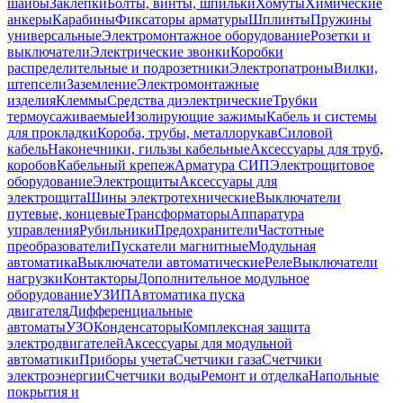
шайбы
Заклепки
Болты, винты, шпильки
Хомуты
Химические
анкеры
Карабины
Фиксаторы арматуры
Шплинты
Пружины
универсальные
Электромонтажное оборудование
Розетки и
выключатели
Электрические звонки
Коробки
распределительные и подрозетники
Электропатроны
Вилки,
штепсели
Заземление
Электромонтажные
изделия
Клеммы
Средства диэлектрические
Трубки
термоусаживаемые
Изолирующие зажимы
Кабель и системы
для прокладки
Короба, трубы, металлорукав
Силовой
кабель
Наконечники, гильзы кабельные
Аксессуары для труб,
коробов
Кабельный крепеж
Арматура СИП
Электрощитовое
оборудование
Электрощиты
Аксессуары для
электрощита
Шины электротехнические
Выключатели
путевые, концевые
Трансформаторы
Аппаратура
управления
Рубильники
Предохранители
Частотные
преобразователи
Пускатели магнитные
Модульная
автоматика
Выключатели автоматические
Реле
Выключатели
нагрузки
Контакторы
Дополнительное модульное
оборудование
УЗИП
Автоматика пуска
двигателя
Дифференциальные
автоматы
УЗО
Конденсаторы
Комплексная защита
электродвигателей
Аксессуары для модульной
автоматики
Приборы учета
Счетчики газа
Счетчики
электроэнергии
Счетчики воды
Ремонт и отделка
Напольные
покрытия и