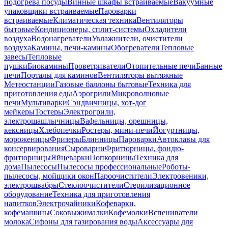
подогрева посуды
Винные шкафы встраиваемые
Вакуумные
упаковщики встраиваемые
Пароварки
встраиваемые
Климатическая техника
Вентиляторы
бытовые
Кондиционеры, сплит-системы
Охладители
воздуха
Водонагреватели
Увлажнители, очистители
воздуха
Камины, печи-камины
Обогреватели
Тепловые
завесы
Тепловые
пушки
Биокамины
Проветриватели
Отопительные печи
Банные
печи
Порталы для каминов
Вентиляторы вытяжные
Метеостанции
Газовые баллоны бытовые
Техника для
приготовления еды
Аэрогрили
Микроволновые
печи
Мультиварки
Сэндвичницы, хот-дог
мейкеры
Тостеры
Электрогрили,
электрошашлычницы
Вафельницы, орешницы,
кексницы
Хлебопечки
Ростеры, мини-печи
Йогуртницы,
мороженицы
Фризеры
Блинницы
Пароварки
Автоклавы для
консервирования
Сыроварни
Фритюрницы, фондю-
фритюрницы
Яйцеварки
Попкорницы
Техника для
дома
Пылесосы
Пылесосы профессиональные
Роботы-
пылесосы, мойщики окон
Пароочистители
Электровеники,
электрошвабры
Стеклоочистители
Стерилизационное
оборудование
Техника для приготовления
напитков
Электрочайники
Кофеварки,
кофемашины
Соковыжималки
Кофемолки
Вспениватели
молока
Сифоны для газирования воды
Аксессуары для