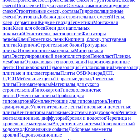
смеси
Шпатлевки
Штукатурки
Стяжки, самонивелирующие
смеси
Строительные смеси, составы
Гидроизоляционные
смеси
Грунтовки
Добавки для строительных смесей
Пены,
клеи, герметики
Жидкие гвозди
Герметики
Монтажная
пена
Клеи для обоев
Клеи для напольных
покрытий
Очистители, растворители
Фиксаторы
резьбы
Клеи
Герметики, пены
Кирпичи, блоки, тротуарная
плитка
Кирпичи
Строительные блоки
Тротуарная
плитка
Изоляционные материалы
Минеральная
вата
Экструдированный пенополистирол
Пенопласт
Пленки,
мембраны
Отражающая теплоизоляция
Гидроизоляционные
ленты
Поликарбонат
Шумоизоляция
Теплоизоляция
Звукоизоляц
плитные и пиломатериалы
Плиты OSB
Фанера
ДСП,
ЛДСП
Мебельные щиты
Террасные доски
Древесные
плиты
Пиломатериалы
Материалы для сухого
строительства
Гипсокартон
Гипсоволокнистые
листы
Цементные плиты
Профили для
гипсокартона
Комплектующие для гипсокартона
Ленты
армирующие
Уплотнительные ленты
Гипсовые и цементные
плиты
Вентиляторы вытяжные
Системы воздуховодов
Решетки
вентиляционные, диффузоры
Кровля и водосток
Черепица и
кровельные материалы
Водосточные системы
Поверхностный
водоотвод
Кровельные софиты
Доборные элементы
кровли
Гидроизоляционные