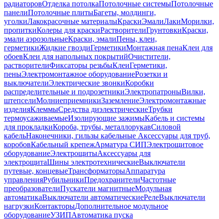
радиаторов
Отделка потолка
Потолочные системы
Потолочные
панели
Потолочные плиты
Багеты, молдинги,
уголки
Лакокрасочные материалы
Краски
Эмали
Лаки
Морилки,
пропитки
Колеры для краски
Растворители
Грунтовки
Краски,
эмали аэрозольные
Краски, эмали
Пены, клеи,
герметики
Жидкие гвозди
Герметики
Монтажная пена
Клеи для
обоев
Клеи для напольных покрытий
Очистители,
растворители
Фиксаторы резьбы
Клеи
Герметики,
пены
Электромонтажное оборудование
Розетки и
выключатели
Электрические звонки
Коробки
распределительные и подрозетники
Электропатроны
Вилки,
штепсели
Молниеприемники
Заземление
Электромонтажные
изделия
Клеммы
Средства диэлектрические
Трубки
термоусаживаемые
Изолирующие зажимы
Кабель и системы
для прокладки
Короба, трубы, металлорукав
Силовой
кабель
Наконечники, гильзы кабельные
Аксессуары для труб,
коробов
Кабельный крепеж
Арматура СИП
Электрощитовое
оборудование
Электрощиты
Аксессуары для
электрощита
Шины электротехнические
Выключатели
путевые, концевые
Трансформаторы
Аппаратура
управления
Рубильники
Предохранители
Частотные
преобразователи
Пускатели магнитные
Модульная
автоматика
Выключатели автоматические
Реле
Выключатели
нагрузки
Контакторы
Дополнительное модульное
оборудование
УЗИП
Автоматика пуска