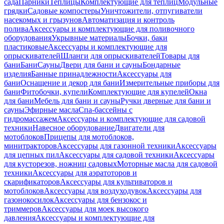
сада
Парники
Теплицы
Комплектующие для теплиц
Модульные
грядки
Садовые компостеры
Уничтожители, отпугиватели
насекомых и грызунов
Автоматизация и контроль
полива
Аксессуары и комплектующие для поливочного
оборудования
Укрывные материалы
Бочки, баки
пластиковые
Аксессуары и комплектующие для
опрыскивателей
Шланги для опрыскивателей
Товары для
бани
Бани
Сауны
Двери для бани и сауны
Бондарные
изделия
Банные принадлежности
Аксессуары для
бани
Оснащение и декор для бани
Измерительные приборы для
бани
Фитобочки, купели
Комплектующие для купелей
Окна
для бани
Мебель для бани и сауны
Ручки дверные для бани и
сауны
Эфирные масла
Спа-бассейны с
гидромассажем
Аксессуары и комплектующие для садовой
техники
Навесное оборудование
Двигатели для
мотоблоков
Прицепы для мотоблоков,
минитракторов
Аксессуары для газонной техники
Аксессуары
для цепных пил
Аксессуары для садовой техники
Аксессуары
для кусторезов, ножниц садовых
Моторные масла для садовой
техники
Аксессуары для аэратоторов и
скарификаторов
Аксессуары для культиваторов и
мотоблоков
Аксессуары для воздуходувок
Аксессуары для
газонокосилок
Аксессуары для бензокос и
триммеров
Аксессуары для моек высокого
давления
Аксессуары и комплектующие для