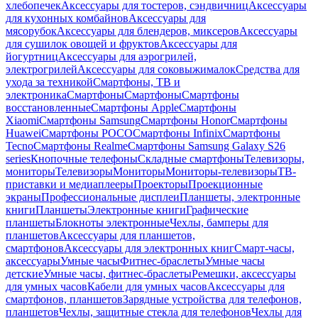
хлебопечек
Аксессуары для тостеров, сэндвичниц
Аксессуары
для кухонных комбайнов
Аксессуары для
мясорубок
Аксессуары для блендеров, миксеров
Аксессуары
для сушилок овощей и фруктов
Аксессуары для
йогуртниц
Аксессуары для аэрогрилей,
электрогрилей
Аксессуары для соковыжималок
Средства для
ухода за техникой
Смартфоны, ТВ и
электроника
Смартфоны
Смартфоны
Смартфоны
восстановленные
Смартфоны Apple
Смартфоны
Xiaomi
Смартфоны Samsung
Смартфоны Honor
Смартфоны
Huawei
Смартфоны POCO
Смартфоны Infinix
Смартфоны
Tecno
Смартфоны Realme
Смартфоны Samsung Galaxy S26
series
Кнопочные телефоны
Складные смартфоны
Телевизоры,
мониторы
Телевизоры
Мониторы
Мониторы-телевизоры
ТВ-
приставки и медиаплееры
Проекторы
Проекционные
экраны
Профессиональные дисплеи
Планшеты, электронные
книги
Планшеты
Электронные книги
Графические
планшеты
Блокноты электронные
Чехлы, бамперы для
планшетов
Аксессуары для планшетов,
смартфонов
Аксессуары для электронных книг
Смарт-часы,
аксессуары
Умные часы
Фитнес-браслеты
Умные часы
детские
Умные часы, фитнес-браслеты
Ремешки, аксессуары
для умных часов
Кабели для умных часов
Аксессуары для
смартфонов, планшетов
Зарядные устройства для телефонов,
планшетов
Чехлы, защитные стекла для телефонов
Чехлы для