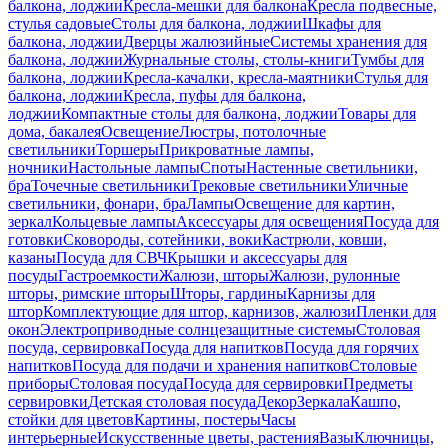
балкона, лоджии
Кресла-мешки для балкона
Кресла подвесные,
стулья садовые
Столы для балкона, лоджии
Шкафы для
балкона, лоджии
Дверцы жалюзийные
Системы хранения для
балкона, лоджии
Журнальные столы, столы-книги
Тумбы для
балкона, лоджии
Кресла-качалки, кресла-маятники
Стулья для
балкона, лоджии
Кресла, пуфы для балкона,
лоджии
Компактные столы для балкона, лоджии
Товары для
дома, бакалея
Освещение
Люстры, потолочные
светильники
Торшеры
Прикроватные лампы,
ночники
Настольные лампы
Споты
Настенные светильники,
бра
Точечные светильники
Трековые светильники
Уличные
светильники, фонари, бра
Лампы
Освещение для картин,
зеркал
Кольцевые лампы
Аксессуары для освещения
Посуда для
готовки
Сковороды, сотейники, воки
Кастрюли, ковши,
казаны
Посуда для СВЧ
Крышки и аксессуары для
посуды
Гастроемкости
Жалюзи, шторы
Жалюзи, рулонные
шторы, римские шторы
Шторы, гардины
Карнизы для
штор
Комплектующие для штор, карнизов, жалюзи
Пленки для
окон
Электроприводные солнцезащитные системы
Столовая
посуда, сервировка
Посуда для напитков
Посуда для горячих
напитков
Посуда для подачи и хранения напитков
Столовые
приборы
Столовая посуда
Посуда для сервировки
Предметы
сервировки
Детская столовая посуда
Декор
Зеркала
Кашпо,
стойки для цветов
Картины, постеры
Часы
интерьерные
Искусственные цветы, растения
Вазы
Ключницы,