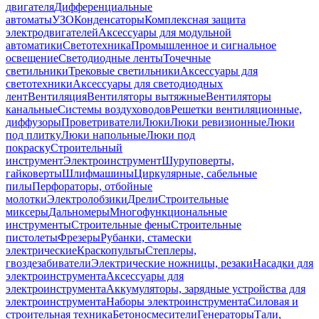
двигателя
Дифференциальные
автоматы
УЗО
Конденсаторы
Комплексная защита
электродвигателей
Аксессуары для модульной
автоматики
Светотехника
Промышленное и сигнальное
освещение
Светодиодные ленты
Точечные
светильники
Трековые светильники
Аксессуары для
светотехники
Аксессуары для светодиодных
лент
Вентиляция
Вентиляторы вытяжные
Вентиляторы
канальные
Системы воздуховодов
Решетки вентиляционные,
диффузоры
Проветриватели
Люки
Люки ревизионные
Люки
под плитку
Люки напольные
Люки под
покраску
Строительный
инструмент
Электроинструмент
Шуруповерты,
гайковерты
Шлифмашины
Циркулярные, сабельные
пилы
Перфораторы, отбойные
молотки
Электролобзики
Дрели
Строительные
миксеры
Дальномеры
Многофункциональные
инструменты
Строительные фены
Строительные
пистолеты
Фрезеры
Рубанки, стамески
электрические
Краскопульты
Степлеры,
гвоздезабиватели
Электрические ножницы, резаки
Насадки для
электроинструмента
Аксессуары для
электроинструмента
Аккумуляторы, зарядные устройства для
электроинструмента
Наборы электроинструмента
Силовая и
строительная техника
Бетоносмесители
Генераторы
Тали,