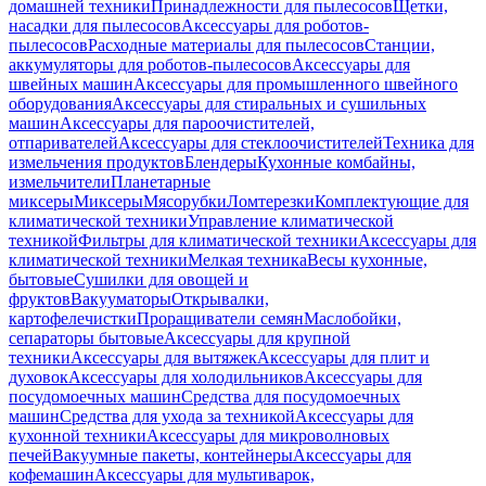
домашней техники
Принадлежности для пылесосов
Щетки,
насадки для пылесосов
Аксессуары для роботов-
пылесосов
Расходные материалы для пылесосов
Станции,
аккумуляторы для роботов-пылесосов
Аксессуары для
швейных машин
Аксессуары для промышленного швейного
оборудования
Аксессуары для стиральных и сушильных
машин
Аксессуары для пароочистителей,
отпаривателей
Аксессуары для стеклоочистителей
Техника для
измельчения продуктов
Блендеры
Кухонные комбайны,
измельчители
Планетарные
миксеры
Миксеры
Мясорубки
Ломтерезки
Комплектующие для
климатической техники
Управление климатической
техникой
Фильтры для климатической техники
Аксессуары для
климатической техники
Мелкая техника
Весы кухонные,
бытовые
Сушилки для овощей и
фруктов
Вакууматоры
Открывалки,
картофелечистки
Проращиватели семян
Маслобойки,
сепараторы бытовые
Аксессуары для крупной
техники
Аксессуары для вытяжек
Аксессуары для плит и
духовок
Аксессуары для холодильников
Аксессуары для
посудомоечных машин
Средства для посудомоечных
машин
Средства для ухода за техникой
Аксессуары для
кухонной техники
Аксессуары для микроволновых
печей
Вакуумные пакеты, контейнеры
Аксессуары для
кофемашин
Аксессуары для мультиварок,