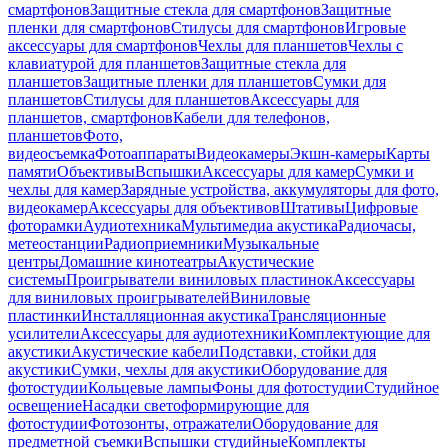
смартфонов
Защитные стекла для смартфонов
Защитные
пленки для смартфонов
Стилусы для смартфонов
Игровые
аксессуары для смартфонов
Чехлы для планшетов
Чехлы с
клавиатурой для планшетов
Защитные стекла для
планшетов
Защитные пленки для планшетов
Сумки для
планшетов
Стилусы для планшетов
Аксессуары для
планшетов, смартфонов
Кабели для телефонов,
планшетов
Фото,
видеосъемка
Фотоаппараты
Видеокамеры
Экшн-камеры
Карты
памяти
Объективы
Вспышки
Аксессуары для камер
Сумки и
чехлы для камер
Зарядные устройства, аккумуляторы для фото,
видеокамер
Аксессуары для объективов
Штативы
Цифровые
фоторамки
Аудиотехника
Мультимедиа акустика
Радиочасы,
метеостанции
Радиоприемники
Музыкальные
центры
Домашние кинотеатры
Акустические
системы
Проигрыватели виниловых пластинок
Аксессуары
для виниловых проигрывателей
Виниловые
пластинки
Инсталляционная акустика
Трансляционные
усилители
Аксессуары для аудиотехники
Комплектующие для
акустики
Акустические кабели
Подставки, стойки для
акустики
Сумки, чехлы для акустики
Оборудование для
фотостудии
Кольцевые лампы
Фоны для фотостудии
Студийное
освещение
Насадки светоформирующие для
фотостудии
Фотозонты, отражатели
Оборудование для
предметной съемки
Вспышки студийные
Комплекты