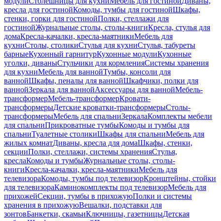
модули
Столешницы для кухни
Мебель для гостиной
Диваны,
кресла для гостиной
Комоды, тумбы для гостиной
Шкафы,
стенки, горки для гостиной
Полки, стеллажи для
гостиной
Журнальные столы, столы-книги
Кресла, стулья для
дома
Кресла-качалки, кресла-маятники
Мебель для
кухни
Столы, столики
Стулья для кухни
Стулья, табуреты
барные
Кухонный гарнитур
Кухонные модули
Кухонные
уголки, диваны
Стульчики для кормления
Системы хранения
для кухни
Мебель для ванной
Тумбы, консоли для
ванной
Шкафы, пеналы для ванной
Шкафчики, полки для
ванной
Зеркала для ванной
Аксессуары для ванной
Мебель-
трансформер
Мебель-трансформер
Кровати-
трансформеры
Детские кроватки-трансформеры
Столы-
трансформеры
Мебель для спальни
Зеркала
Комплекты мебели
для спальни
Прикроватные тумбы
Комоды и тумбы для
спальни
Туалетные столики
Шкафы для спальни
Мебель для
жилых комнат
Диваны, кресла для дома
Шкафы, стенки,
секции
Полки, стеллажи, системы хранения
Стулья,
кресла
Комоды и тумбы
Журнальные столы, столы-
книги
Кресла-качалки, кресла-маятники
Мебель для
телевизора
Комоды, тумбы под телевизор
Кронштейны, стойки
для телевизора
Каминокомплекты под телевизор
Мебель для
прихожей
Секции, тумбы в прихожую
Полки и системы
хранения в прихожую
Вешалки, подставки для
зонтов
Банкетки, скамьи
Ключницы, газетницы
Детская