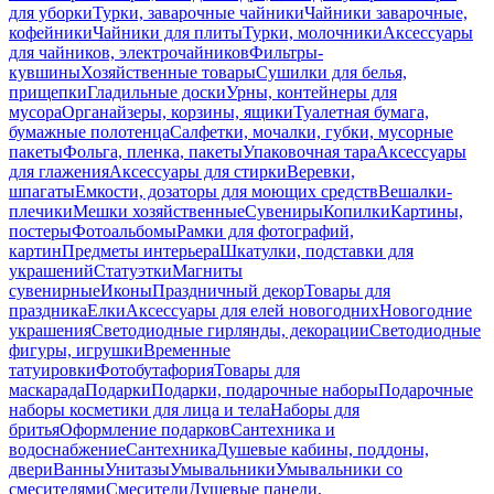
для уборки
Турки, заварочные чайники
Чайники заварочные,
кофейники
Чайники для плиты
Турки, молочники
Аксессуары
для чайников, электрочайников
Фильтры-
кувшины
Хозяйственные товары
Сушилки для белья,
прищепки
Гладильные доски
Урны, контейнеры для
мусора
Органайзеры, корзины, ящики
Туалетная бумага,
бумажные полотенца
Салфетки, мочалки, губки, мусорные
пакеты
Фольга, пленка, пакеты
Упаковочная тара
Аксессуары
для глажения
Аксессуары для стирки
Веревки,
шпагаты
Емкости, дозаторы для моющих средств
Вешалки-
плечики
Мешки хозяйственные
Сувениры
Копилки
Картины,
постеры
Фотоальбомы
Рамки для фотографий,
картин
Предметы интерьера
Шкатулки, подставки для
украшений
Статуэтки
Магниты
сувенирные
Иконы
Праздничный декор
Товары для
праздника
Елки
Аксессуары для елей новогодних
Новогодние
украшения
Светодиодные гирлянды, декорации
Светодиодные
фигуры, игрушки
Временные
татуировки
Фотобутафория
Товары для
маскарада
Подарки
Подарки, подарочные наборы
Подарочные
наборы косметики для лица и тела
Наборы для
бритья
Оформление подарков
Сантехника и
водоснабжение
Сантехника
Душевые кабины, поддоны,
двери
Ванны
Унитазы
Умывальники
Умывальники со
смесителями
Смесители
Душевые панели,