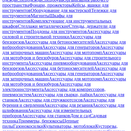
пространства
Фонари, прожекторы
Кейсы, ящики для
инструментов
Оборудование для мастерской
Тележки для
инструментов
Магниты
Шкафы для
инструментов
Комплектующие для инструментальных
шкафов
Стеллажи металлические
Стенды, держатели для
инструментов
Поддоны для инструментов
Аксессуары для
силовой и строительной техники
Аксессуары для
бензорезов
Аксессуары для бетоносмесителей
Аксессуары для
виброоборудования
Аксессуары для генераторов
Аксессуары
для затирочных машин
Аксессуары для мотопомп
Аксессуары
для мотобуров и бензобуров
Аксессуары для строительного
инструмента
Аксессуары пневмооборудования
Аксессуары для
бензорезов
Аксессуары для бетоносмесителей
Аксессуары для
виброоборудования
Аксессуары для генераторов
Аксессуары
для затирочных машин
Аксессуары для мотопомп
Аксессуары
для мотобуров и бензобуров
Аксессуары для
электроинструмента
Аксессуары для компрессоров,
пневмосистем
Аксессуары для сварки, пайки
Аксессуары для
станков
Аксессуары для стружкоотсосов
Аксессуары для
бурения и сверления
Аксессуары для резания
Аксессуары для
шлифования
Аксессуары для измерительных
приборов
Аксессуары для станков
Дом и сад
Садовая
техника
Триммеры, бензокосы
Цепные
пилы
Газонокосилки
Культиваторы, мотоблоки
Кусторезы,