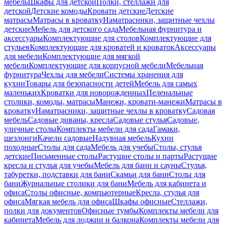
мебель
Шкафы для детской
Полки, стеллажи для
детской
Детские комоды
Кровати детские
Детские
матрасы
Матрасы в кроватку
Наматрасники, защитные чехлы
детские
Мебель для детского сада
Мебельная фурнитура и
аксессуары
Комплектующие для столов
Комплектующие для
стульев
Комплектующие для кроватей и кроваток
Аксессуары
для мебели
Комплектующие для мягкой
мебели
Комплектующие для корпусной мебели
Мебельная
фурнитура
Чехлы для мебели
Системы хранения для
кухни
Товары для безопасности детей
Мебель для самых
маленьких
Кроватки для новорожденных
Пеленальные
столики, комоды, матрасы
Манежи, кровати-манежи
Матрасы в
кроватку
Наматрасники, защитные чехлы в кроватку
Садовая
мебель
Садовые диваны, кресла
Садовые стулья
Садовые,
уличные столы
Комплекты мебели для сада
Гамаки,
шезлонги
Качели садовые
Надувная мебель
Кухни
походные
Столы для сада
Мебель для учебы
Столы, стулья
детские
Письменные столы
Растущие столы и парты
Растущие
кресла и стулья для учебы
Мебель для бани и сауны
Стулья,
табуретки, подставки для бани
Скамьи для бани
Столы для
бани
Журнальные столики для бани
Мебель для кабинета и
офиса
Столы офисные, компьютерные
Кресла, стулья для
офиса
Мягкая мебель для офиса
Шкафы офисные
Стеллажи,
полки для документов
Офисные тумбы
Комплекты мебели для
кабинета
Мебель для лоджии и балкона
Комплекты мебели для