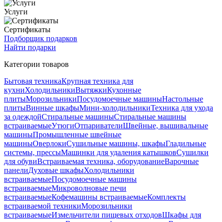
Услуги
Сертификаты
Подборщик подарков
Найти подарки
Категории товаров
Бытовая техника
Крупная техника для
кухни
Холодильники
Вытяжки
Кухонные
плиты
Морозильники
Посудомоечные машины
Настольные
плиты
Винные шкафы
Мини-холодильники
Техника для ухода
за одеждой
Стиральные машины
Стиральные машины
встраиваемые
Утюги
Отпариватели
Швейные, вышивальные
машины
Промышленные швейные
машины
Оверлоки
Сушильные машины, шкафы
Гладильные
системы, прессы
Машинки для удаления катышков
Сушилки
для обуви
Встраиваемая техника, оборудование
Варочные
панели
Духовые шкафы
Холодильники
встраиваемые
Посудомоечные машины
встраиваемые
Микроволновые печи
встраиваемые
Кофемашины встраиваемые
Комплекты
встраиваемой техники
Морозильники
встраиваемые
Измельчители пищевых отходов
Шкафы для