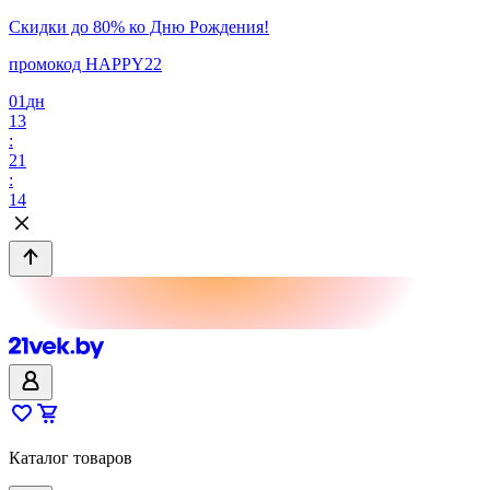
Скидки до 80% ко Дню Рождения!
промокод HAPPY22
01
дн
13
:
21
:
14
Каталог товаров