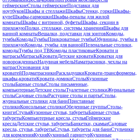
геймерские
Столы геймерские
Подставки для
ноутбуков
Шкафы и стеллажи
Шкафы
Стенки, горки
Шкафы-
купе
Шкафы-гармошки
Шкафы-пеналы для жилой
комнаты
Шкафы с витриной, буфеты
Шкафы, секции в
прихожую
Полки, стеллажи, системы хранения
Шкафы для
ванной комнаты
Вешалки, подставки для зонтов
Комоды,
тумбы
Комоды
Тумбы
Прикроватные тумбы
Обувницы, тумбы в
прихожую
Комоды, тумбы для ванной
Пеленальные столики,
комоды
Тумбы под ТВ
Комоды пластиковые
Кровати и
матрасы
Матрасы
Кровати
Детские кровати
Кроватки для
новорожденных
Надувная мебель
Наматрасники, чехлы на
матрас
Основания для
кроватей
Подматрасники
Раскладушки
Кровати-трансформеры,
шкафы-кровати
Кровати-домики
Столы
Кухонные
столы
Барные столы
Столы письменные,
компьютерные
Детские столы
Туалетные столики
Журнальные
столы
Садовые столы
Растущие столы и парты
Столы,
журнальные столики для бани
Приставные
столики
Консольные столики
Обеденные группы
Столы-
книги
Стулья
Кухонные стулья, табуреты
Барные стулья,
табуреты
Компьютерные кресла, стулья
Геймерские
кресла
Детские стулья, табуреты
Банкетки, скамьи
Садовые
кресла, стулья, табуреты
Стулья, табуреты для бани
Стульчики
для кормления
Кухня
Кухонный гарнитур
Кухонные