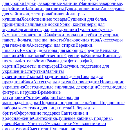
для уборки
Турки, заварочные чайники
Чайники заварочные,
кофейники
Чайники для плиты
Турки, молочники
Аксессуары
для чайников, электрочайников
Фильтры-
кувшины
Хозяйственные товары
Сушилки для белья,
прищепки
Гладильные доски
Урны, контейнеры для
мусора
Органайзеры, корзины, ящики
Туалетная бумага,
бумажные полотенца
Салфетки, мочалки, губки, мусорные
пакеты
Фольга, пленка, пакеты
Упаковочная тара
Аксессуары
для глажения
Аксессуары для стирки
Веревки,
шпагаты
Емкости, дозаторы для моющих средств
Вешалки-
плечики
Мешки хозяйственные
Сувениры
Копилки
Картины,
постеры
Фотоальбомы
Рамки для фотографий,
картин
Предметы интерьера
Шкатулки, подставки для
украшений
Статуэтки
Магниты
сувенирные
Иконы
Праздничный декор
Товары для
праздника
Елки
Аксессуары для елей новогодних
Новогодние
украшения
Светодиодные гирлянды, декорации
Светодиодные
фигуры, игрушки
Временные
татуировки
Фотобутафория
Товары для
маскарада
Подарки
Подарки, подарочные наборы
Подарочные
наборы косметики для лица и тела
Наборы для
бритья
Оформление подарков
Сантехника и
водоснабжение
Сантехника
Душевые кабины, поддоны,
двери
Ванны
Унитазы
Умывальники
Умывальники со
смесителями
Смесители
Душевые панели,