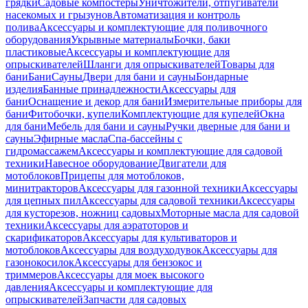
грядки
Садовые компостеры
Уничтожители, отпугиватели
насекомых и грызунов
Автоматизация и контроль
полива
Аксессуары и комплектующие для поливочного
оборудования
Укрывные материалы
Бочки, баки
пластиковые
Аксессуары и комплектующие для
опрыскивателей
Шланги для опрыскивателей
Товары для
бани
Бани
Сауны
Двери для бани и сауны
Бондарные
изделия
Банные принадлежности
Аксессуары для
бани
Оснащение и декор для бани
Измерительные приборы для
бани
Фитобочки, купели
Комплектующие для купелей
Окна
для бани
Мебель для бани и сауны
Ручки дверные для бани и
сауны
Эфирные масла
Спа-бассейны с
гидромассажем
Аксессуары и комплектующие для садовой
техники
Навесное оборудование
Двигатели для
мотоблоков
Прицепы для мотоблоков,
минитракторов
Аксессуары для газонной техники
Аксессуары
для цепных пил
Аксессуары для садовой техники
Аксессуары
для кусторезов, ножниц садовых
Моторные масла для садовой
техники
Аксессуары для аэратоторов и
скарификаторов
Аксессуары для культиваторов и
мотоблоков
Аксессуары для воздуходувок
Аксессуары для
газонокосилок
Аксессуары для бензокос и
триммеров
Аксессуары для моек высокого
давления
Аксессуары и комплектующие для
опрыскивателей
Запчасти для садовых