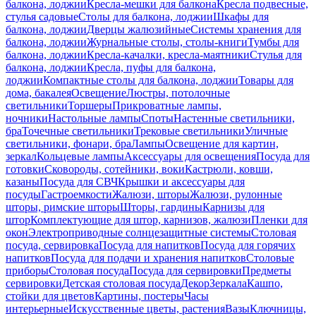
балкона, лоджии
Кресла-мешки для балкона
Кресла подвесные,
стулья садовые
Столы для балкона, лоджии
Шкафы для
балкона, лоджии
Дверцы жалюзийные
Системы хранения для
балкона, лоджии
Журнальные столы, столы-книги
Тумбы для
балкона, лоджии
Кресла-качалки, кресла-маятники
Стулья для
балкона, лоджии
Кресла, пуфы для балкона,
лоджии
Компактные столы для балкона, лоджии
Товары для
дома, бакалея
Освещение
Люстры, потолочные
светильники
Торшеры
Прикроватные лампы,
ночники
Настольные лампы
Споты
Настенные светильники,
бра
Точечные светильники
Трековые светильники
Уличные
светильники, фонари, бра
Лампы
Освещение для картин,
зеркал
Кольцевые лампы
Аксессуары для освещения
Посуда для
готовки
Сковороды, сотейники, воки
Кастрюли, ковши,
казаны
Посуда для СВЧ
Крышки и аксессуары для
посуды
Гастроемкости
Жалюзи, шторы
Жалюзи, рулонные
шторы, римские шторы
Шторы, гардины
Карнизы для
штор
Комплектующие для штор, карнизов, жалюзи
Пленки для
окон
Электроприводные солнцезащитные системы
Столовая
посуда, сервировка
Посуда для напитков
Посуда для горячих
напитков
Посуда для подачи и хранения напитков
Столовые
приборы
Столовая посуда
Посуда для сервировки
Предметы
сервировки
Детская столовая посуда
Декор
Зеркала
Кашпо,
стойки для цветов
Картины, постеры
Часы
интерьерные
Искусственные цветы, растения
Вазы
Ключницы,