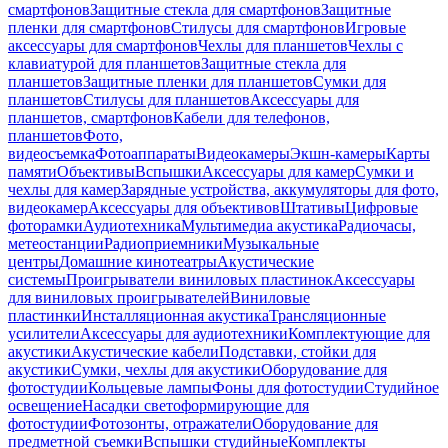
смартфонов
Защитные стекла для смартфонов
Защитные
пленки для смартфонов
Стилусы для смартфонов
Игровые
аксессуары для смартфонов
Чехлы для планшетов
Чехлы с
клавиатурой для планшетов
Защитные стекла для
планшетов
Защитные пленки для планшетов
Сумки для
планшетов
Стилусы для планшетов
Аксессуары для
планшетов, смартфонов
Кабели для телефонов,
планшетов
Фото,
видеосъемка
Фотоаппараты
Видеокамеры
Экшн-камеры
Карты
памяти
Объективы
Вспышки
Аксессуары для камер
Сумки и
чехлы для камер
Зарядные устройства, аккумуляторы для фото,
видеокамер
Аксессуары для объективов
Штативы
Цифровые
фоторамки
Аудиотехника
Мультимедиа акустика
Радиочасы,
метеостанции
Радиоприемники
Музыкальные
центры
Домашние кинотеатры
Акустические
системы
Проигрыватели виниловых пластинок
Аксессуары
для виниловых проигрывателей
Виниловые
пластинки
Инсталляционная акустика
Трансляционные
усилители
Аксессуары для аудиотехники
Комплектующие для
акустики
Акустические кабели
Подставки, стойки для
акустики
Сумки, чехлы для акустики
Оборудование для
фотостудии
Кольцевые лампы
Фоны для фотостудии
Студийное
освещение
Насадки светоформирующие для
фотостудии
Фотозонты, отражатели
Оборудование для
предметной съемки
Вспышки студийные
Комплекты