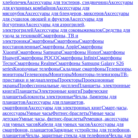
хлебопечек
Аксессуары для тостеров, сэндвичниц
Аксессуары
для кухонных комбайнов
Аксессуары для
мясорубок
Аксессуары для блендеров, миксеров
Аксессуары
для сушилок овощей и фруктов
Аксессуары для
йогуртниц
Аксессуары для аэрогрилей,
электрогрилей
Аксессуары для соковыжималок
Средства для
ухода за техникой
Смартфоны, ТВ и
электроника
Смартфоны
Смартфоны
Смартфоны
восстановленные
Смартфоны Apple
Смартфоны
Xiaomi
Смартфоны Samsung
Смартфоны Honor
Смартфоны
Huawei
Смартфоны POCO
Смартфоны Infinix
Смартфоны
Tecno
Смартфоны Realme
Смартфоны Samsung Galaxy S26
series
Кнопочные телефоны
Складные смартфоны
Телевизоры,
мониторы
Телевизоры
Мониторы
Мониторы-телевизоры
ТВ-
приставки и медиаплееры
Проекторы
Проекционные
экраны
Профессиональные дисплеи
Планшеты, электронные
книги
Планшеты
Электронные книги
Графические
планшеты
Блокноты электронные
Чехлы, бамперы для
планшетов
Аксессуары для планшетов,
смартфонов
Аксессуары для электронных книг
Смарт-часы,
аксессуары
Умные часы
Фитнес-браслеты
Умные часы
детские
Умные часы, фитнес-браслеты
Ремешки, аксессуары
для умных часов
Кабели для умных часов
Аксессуары для
смартфонов, планшетов
Зарядные устройства для телефонов,
планшетов
Чехлы, защитные стекла для телефонов
Чехлы для