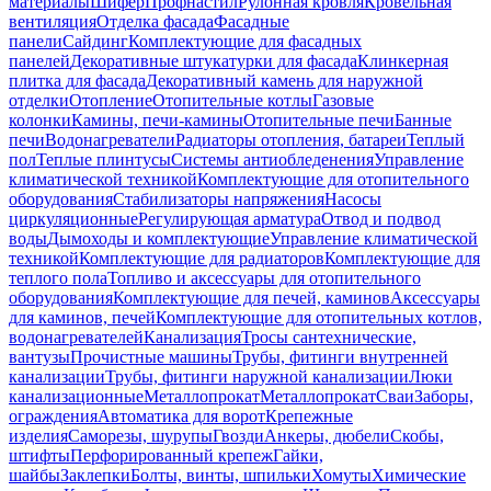
материалы
Шифер
Профнастил
Рулонная кровля
Кровельная
вентиляция
Отделка фасада
Фасадные
панели
Сайдинг
Комплектующие для фасадных
панелей
Декоративные штукатурки для фасада
Клинкерная
плитка для фасада
Декоративный камень для наружной
отделки
Отопление
Отопительные котлы
Газовые
колонки
Камины, печи-камины
Отопительные печи
Банные
печи
Водонагреватели
Радиаторы отопления, батареи
Теплый
пол
Теплые плинтусы
Системы антиобледенения
Управление
климатической техникой
Комплектующие для отопительного
оборудования
Стабилизаторы напряжения
Насосы
циркуляционные
Регулирующая арматура
Отвод и подвод
воды
Дымоходы и комплектующие
Управление климатической
техникой
Комплектующие для радиаторов
Комплектующие для
теплого пола
Топливо и аксессуары для отопительного
оборудования
Комплектующие для печей, каминов
Аксессуары
для каминов, печей
Комплектующие для отопительных котлов,
водонагревателей
Канализация
Тросы сантехнические,
вантузы
Прочистные машины
Трубы, фитинги внутренней
канализации
Трубы, фитинги наружной канализации
Люки
канализационные
Металлопрокат
Металлопрокат
Сваи
Заборы,
ограждения
Автоматика для ворот
Крепежные
изделия
Саморезы, шурупы
Гвозди
Анкеры, дюбели
Скобы,
штифты
Перфорированный крепеж
Гайки,
шайбы
Заклепки
Болты, винты, шпильки
Хомуты
Химические