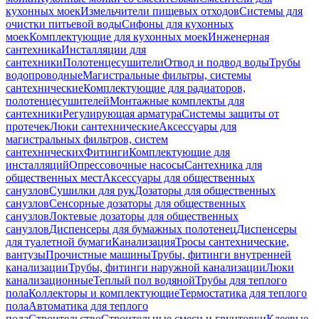
кухонных моек
Измельчители пищевых отходов
Системы для
очистки питьевой воды
Сифоны для кухонных
моек
Комплектующие для кухонных моек
Инженерная
сантехника
Инсталляции для
сантехники
Полотенцесушители
Отвод и подвод воды
Трубы
водопроводные
Магистральные фильтры, системы
сантехнические
Комплектующие для радиаторов,
полотенцесушителей
Монтажные комплекты для
сантехники
Регулирующая арматура
Системы защиты от
протечек
Люки сантехнические
Аксессуары для
магистральных фильтров, систем
сантехнических
Фитинги
Комплектующие для
инсталляций
Опрессовочные насосы
Сантехника для
общественных мест
Аксессуары для общественных
санузлов
Сушилки для рук
Дозаторы для общественных
санузлов
Сенсорные дозаторы для общественных
санузлов
Локтевые дозаторы для общественных
санузлов
Диспенсеры для бумажных полотенец
Диспенсеры
для туалетной бумаги
Канализация
Тросы сантехнические,
вантузы
Прочистные машины
Трубы, фитинги внутренней
канализации
Трубы, фитинги наружной канализации
Люки
канализационные
Теплый пол водяной
Трубы для теплого
пола
Коллекторы и комплектующие
Термостатика для теплого
пола
Автоматика для теплого
пола
Строительство
Строительные смеси и грунтовки
Клеевые