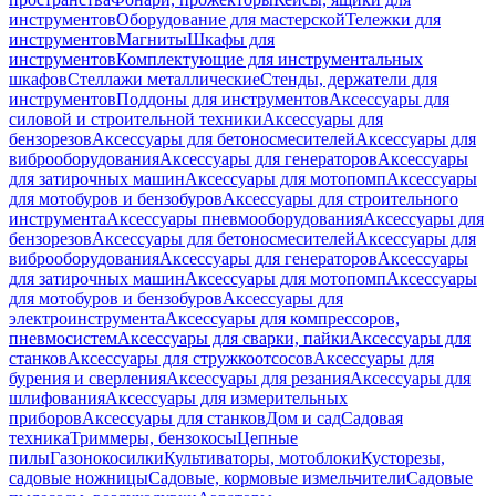
инструментов
Оборудование для мастерской
Тележки для
инструментов
Магниты
Шкафы для
инструментов
Комплектующие для инструментальных
шкафов
Стеллажи металлические
Стенды, держатели для
инструментов
Поддоны для инструментов
Аксессуары для
силовой и строительной техники
Аксессуары для
бензорезов
Аксессуары для бетоносмесителей
Аксессуары для
виброоборудования
Аксессуары для генераторов
Аксессуары
для затирочных машин
Аксессуары для мотопомп
Аксессуары
для мотобуров и бензобуров
Аксессуары для строительного
инструмента
Аксессуары пневмооборудования
Аксессуары для
бензорезов
Аксессуары для бетоносмесителей
Аксессуары для
виброоборудования
Аксессуары для генераторов
Аксессуары
для затирочных машин
Аксессуары для мотопомп
Аксессуары
для мотобуров и бензобуров
Аксессуары для
электроинструмента
Аксессуары для компрессоров,
пневмосистем
Аксессуары для сварки, пайки
Аксессуары для
станков
Аксессуары для стружкоотсосов
Аксессуары для
бурения и сверления
Аксессуары для резания
Аксессуары для
шлифования
Аксессуары для измерительных
приборов
Аксессуары для станков
Дом и сад
Садовая
техника
Триммеры, бензокосы
Цепные
пилы
Газонокосилки
Культиваторы, мотоблоки
Кусторезы,
садовые ножницы
Садовые, кормовые измельчители
Садовые