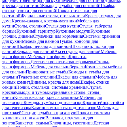
модули
Столешницы для кухни
Мебель для гостиной
Диваны,
кресла для гостиной
Комоды, тумбы для гостиной
Шкафы,
стенки, горки для гостиной
Полки, стеллажи для
гостиной
Журнальные столы, столы-книги
Кресла, стулья для
дома
Кресла-качалки, кресла-маятники
Мебель для
кухни
Столы, столики
Стулья для кухни
Стулья, табуреты
барные
Кухонный гарнитур
Кухонные модули
Кухонные
уголки, диваны
Стульчики для кормления
Системы хранения
для кухни
Мебель для ванной
Тумбы, консоли для
ванной
Шкафы, пеналы для ванной
Шкафчики, полки для
ванной
Зеркала для ванной
Аксессуары для ванной
Мебель-
трансформер
Мебель-трансформер
Кровати-
трансформеры
Детские кроватки-трансформеры
Столы-
трансформеры
Мебель для спальни
Зеркала
Комплекты мебели
для спальни
Прикроватные тумбы
Комоды и тумбы для
спальни
Туалетные столики
Шкафы для спальни
Мебель для
жилых комнат
Диваны, кресла для дома
Шкафы, стенки,
секции
Полки, стеллажи, системы хранения
Стулья,
кресла
Комоды и тумбы
Журнальные столы, столы-
книги
Кресла-качалки, кресла-маятники
Мебель для
телевизора
Комоды, тумбы под телевизор
Кронштейны, стойки
для телевизора
Каминокомплекты под телевизор
Мебель для
прихожей
Секции, тумбы в прихожую
Полки и системы
хранения в прихожую
Вешалки, подставки для
зонтов
Банкетки, скамьи
Ключницы, газетницы
Детская