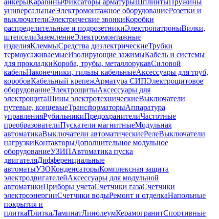
анкеры
Карабины
Фиксаторы арматуры
Шплинты
Пружины
универсальные
Электромонтажное оборудование
Розетки и
выключатели
Электрические звонки
Коробки
распределительные и подрозетники
Электропатроны
Вилки,
штепсели
Заземление
Электромонтажные
изделия
Клеммы
Средства диэлектрические
Трубки
термоусаживаемые
Изолирующие зажимы
Кабель и системы
для прокладки
Короба, трубы, металлорукав
Силовой
кабель
Наконечники, гильзы кабельные
Аксессуары для труб,
коробов
Кабельный крепеж
Арматура СИП
Электрощитовое
оборудование
Электрощиты
Аксессуары для
электрощита
Шины электротехнические
Выключатели
путевые, концевые
Трансформаторы
Аппаратура
управления
Рубильники
Предохранители
Частотные
преобразователи
Пускатели магнитные
Модульная
автоматика
Выключатели автоматические
Реле
Выключатели
нагрузки
Контакторы
Дополнительное модульное
оборудование
УЗИП
Автоматика пуска
двигателя
Дифференциальные
автоматы
УЗО
Конденсаторы
Комплексная защита
электродвигателей
Аксессуары для модульной
автоматики
Приборы учета
Счетчики газа
Счетчики
электроэнергии
Счетчики воды
Ремонт и отделка
Напольные
покрытия и
плитка
Плитка
Ламинат
Линолеум
Керамогранит
Спортивные