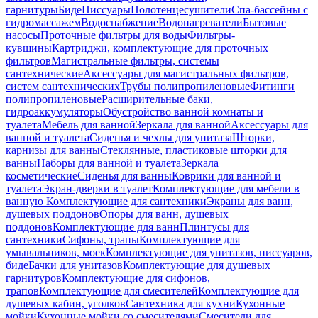
гарнитуры
Биде
Писсуары
Полотенцесушители
Спа-бассейны с
гидромассажем
Водоснабжение
Водонагреватели
Бытовые
насосы
Проточные фильтры для воды
Фильтры-
кувшины
Картриджи, комплектующие для проточных
фильтров
Магистральные фильтры, системы
сантехнические
Аксессуары для магистральных фильтров,
систем сантехнических
Трубы полипропиленовые
Фитинги
полипропиленовые
Расширительные баки,
гидроаккумуляторы
Обустройство ванной комнаты и
туалета
Мебель для ванной
Зеркала для ванной
Аксессуары для
ванной и туалета
Сиденья и чехлы для унитаза
Шторки,
карнизы для ванны
Стеклянные, пластиковые шторки для
ванны
Наборы для ванной и туалета
Зеркала
косметические
Сиденья для ванны
Коврики для ванной и
туалета
Экран-дверки в туалет
Комплектующие для мебели в
ванную
Комплектующие для сантехники
Экраны для ванн,
душевых поддонов
Опоры для ванн, душевых
поддонов
Комплектующие для ванн
Плинтусы для
сантехники
Сифоны, трапы
Комплектующие для
умывальников, моек
Комплектующие для унитазов, писсуаров,
биде
Бачки для унитазов
Комплектующие для душевых
гарнитуров
Комплектующие для сифонов,
трапов
Комплектующие для смесителей
Комплектующие для
душевых кабин, уголков
Сантехника для кухни
Кухонные
мойки
Кухонные мойки со смесителями
Смесители для