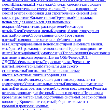
смеси
Шпатлевки
Штукатурки
Стяжки, самонивелирующие
смеси
Строительные смеси, составы
Гидроизоляционные
смеси
Грунтовки
Добавки для строительных смесей
Пены,
клеи, герметики
Жидкие гвозди
Герметики
Монтажная
пена
Клеи для обоев
Клеи для напольных
покрытий
Очистители, растворители
Фиксаторы
резьбы
Клеи
Герметики, пены
Кирпичи, блоки, тротуарная
плитка
Кирпичи
Строительные блоки
Тротуарная
плитка
Изоляционные материалы
Минеральная
вата
Экструдированный пенополистирол
Пенопласт
Пленки,
мембраны
Отражающая теплоизоляция
Гидроизоляционные
ленты
Поликарбонат
Шумоизоляция
Теплоизоляция
Звукоизоляц
плитные и пиломатериалы
Плиты OSB
Фанера
ДСП,
ЛДСП
Мебельные щиты
Террасные доски
Древесные
плиты
Пиломатериалы
Материалы для сухого
строительства
Гипсокартон
Гипсоволокнистые
листы
Цементные плиты
Профили для
гипсокартона
Комплектующие для гипсокартона
Ленты
армирующие
Уплотнительные ленты
Гипсовые и цементные
плиты
Вентиляторы вытяжные
Системы воздуховодов
Решетки
вентиляционные, диффузоры
Кровля и водосток
Черепица и
кровельные материалы
Водосточные системы
Поверхностный
водоотвод
Кровельные софиты
Доборные элементы
кровли
Гидроизоляционные