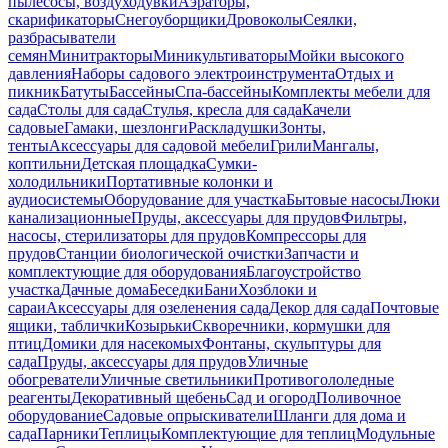
пылесосы, воздуходувки
Аэраторы,
скарификаторы
Снегоуборщики
Дровоколы
Сеялки,
разбрасыватели
семян
Минитракторы
Миникультиваторы
Мойки высокого
давления
Наборы садового электроинструмента
Отдых и
пикник
Батуты
Бассейны
Спа-бассейны
Комплекты мебели для
сада
Столы для сада
Стулья, кресла для сада
Качели
садовые
Гамаки, шезлонги
Раскладушки
Зонты,
тенты
Аксессуары для садовой мебели
Грили
Мангалы,
коптильни
Детская площадка
Сумки-
холодильники
Портативные колонки и
аудиосистемы
Оборудование для участка
Бытовые насосы
Люки
канализационные
Пруды, аксессуары для прудов
Фильтры,
насосы, стерилизаторы для прудов
Компрессоры для
прудов
Станции биологической очистки
Запчасти и
комплектующие для оборудования
Благоустройство
участка
Дачные дома
Беседки
Бани
Хозблоки и
сараи
Аксессуары для озеленения сада
Декор для сада
Почтовые
ящики, таблички
Козырьки
Скворечники, кормушки для
птиц
Домики для насекомых
Фонтаны, скульптуры для
сада
Пруды, аксессуары для прудов
Уличные
обогреватели
Уличные светильники
Противогололедные
реагенты
Декоративный щебень
Сад и огород
Поливочное
оборудование
Садовые опрыскиватели
Шланги для дома и
сада
Парники
Теплицы
Комплектующие для теплиц
Модульные