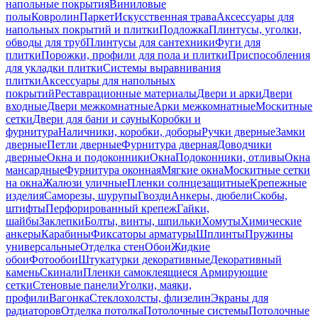
напольные покрытия
Виниловые
полы
Ковролин
Паркет
Искусственная трава
Аксессуары для
напольных покрытий и плитки
Подложка
Плинтусы, уголки,
обводы для труб
Плинтусы для сантехники
Фуги для
плитки
Порожки, профили для пола и плитки
Приспособления
для укладки плитки
Системы выравнивания
плитки
Аксессуары для напольных
покрытий
Реставрационные материалы
Двери и арки
Двери
входные
Двери межкомнатные
Арки межкомнатные
Москитные
сетки
Двери для бани и сауны
Коробки и
фурнитура
Наличники, коробки, доборы
Ручки дверные
Замки
дверные
Петли дверные
Фурнитура дверная
Доводчики
дверные
Окна и подоконники
Окна
Подоконники, отливы
Окна
мансардные
Фурнитура оконная
Мягкие окна
Москитные сетки
на окна
Жалюзи уличные
Пленки солнцезащитные
Крепежные
изделия
Саморезы, шурупы
Гвозди
Анкеры, дюбели
Скобы,
штифты
Перфорированный крепеж
Гайки,
шайбы
Заклепки
Болты, винты, шпильки
Хомуты
Химические
анкеры
Карабины
Фиксаторы арматуры
Шплинты
Пружины
универсальные
Отделка стен
Обои
Жидкие
обои
Фотообои
Штукатурки декоративные
Декоративный
камень
Скинали
Пленки самоклеящиеся
Армирующие
сетки
Стеновые панели
Уголки, маяки,
профили
Вагонка
Стеклохолсты, флизелин
Экраны для
радиаторов
Отделка потолка
Потолочные системы
Потолочные