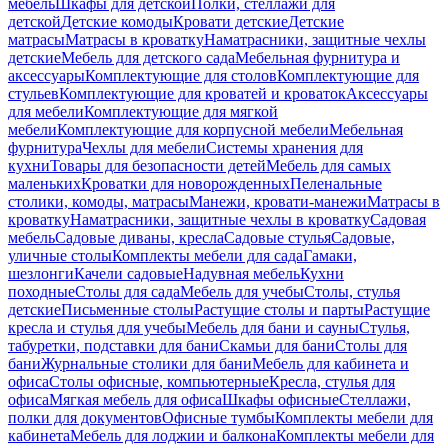
мебель
Шкафы для детской
Полки, стеллажи для
детской
Детские комоды
Кровати детские
Детские
матрасы
Матрасы в кроватку
Наматрасники, защитные чехлы
детские
Мебель для детского сада
Мебельная фурнитура и
аксессуары
Комплектующие для столов
Комплектующие для
стульев
Комплектующие для кроватей и кроваток
Аксессуары
для мебели
Комплектующие для мягкой
мебели
Комплектующие для корпусной мебели
Мебельная
фурнитура
Чехлы для мебели
Системы хранения для
кухни
Товары для безопасности детей
Мебель для самых
маленьких
Кроватки для новорожденных
Пеленальные
столики, комоды, матрасы
Манежи, кровати-манежи
Матрасы в
кроватку
Наматрасники, защитные чехлы в кроватку
Садовая
мебель
Садовые диваны, кресла
Садовые стулья
Садовые,
уличные столы
Комплекты мебели для сада
Гамаки,
шезлонги
Качели садовые
Надувная мебель
Кухни
походные
Столы для сада
Мебель для учебы
Столы, стулья
детские
Письменные столы
Растущие столы и парты
Растущие
кресла и стулья для учебы
Мебель для бани и сауны
Стулья,
табуретки, подставки для бани
Скамьи для бани
Столы для
бани
Журнальные столики для бани
Мебель для кабинета и
офиса
Столы офисные, компьютерные
Кресла, стулья для
офиса
Мягкая мебель для офиса
Шкафы офисные
Стеллажи,
полки для документов
Офисные тумбы
Комплекты мебели для
кабинета
Мебель для лоджии и балкона
Комплекты мебели для