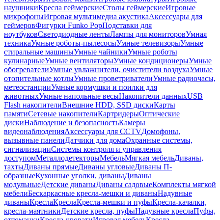
наушники
Кресла геймерские
Столы геймерские
Игровые
микрофоны
Игровая мультимедиа акустика
Аксессуары для
геймеров
Фигурки Funko Pop
Подставки для
ноутбуков
Светодиодные ленты
Лампы для мониторов
Умная
техника
Умные роботы-пылесосы
Умные телевизоры
Умные
стиральные машины
Умные чайники
Умные роботы
кулинарные
Умные вентиляторы
Умные кондиционеры
Умные
обогреватели
Умные увлажнители, очистители воздуха
Умные
отопительные котлы
Умные проветриватели
Умные радиочасы,
метеостанции
Умные кормушки и поилки для
животных
Умные напольные весы
Накопители данных
USB
Flash накопители
Внешние HDD, SSD диски
Карты
памяти
Сетевые накопители
Картридеры
Оптические
диски
Наблюдение и безопасность
Камеры
видеонаблюдения
Аксессуары для CCTV
Домофоны,
вызывные панели
Датчики для дома
Охранные системы,
сигнализации
Системы контроля и управления
доступом
Металлодетекторы
Мебель
Мягкая мебель
Диваны,
тахты
Диваны прямые
Диваны угловые
Диваны П-
образные
Кухонные уголки, диваны
Диваны
модульные
Детские диваны
Диваны садовые
Комплекты мягкой
мебели
Бескаркасные кресла-мешки и диваны
Надувные
диваны
Кресла
Кресла
Кресла-мешки и пуфы
Кресла-качалки,
кресла-маятники
Детские кресла, пуфы
Надувные кресла
Пуфы,
оттоманки
Кресла-кровати
Игровая мебель
Кресла