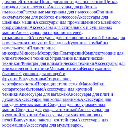
домашней техники
Принадлежности для пылесосов
Щетки,
насадки для пылесосов
Аксессуары для роботов-
пылесосов
Расходные материалы для пылесосов
Станции,
аккумуляторы для роботов-пылесосов
Аксессуары для
швейных машин
Аксессуары для промышленного швейного
оборудования
Аксессуары для стиральных и сушильных
машин
Аксессуары для пароочистителей,
отпаривателей
Аксессуары для стеклоочистителей
Техника для
измельчения продуктов
Блендеры
Кухонные комбайны,
измельчители
Планетарные
миксеры
Миксеры
Мясорубки
Ломтерезки
Комплектующие для
климатической техники
Управление климатической
техникой
Фильтры для климатической техники
Аксессуары для
климатической техники
Мелкая техника
Весы кухонные,
бытовые
Сушилки для овощей и
фруктов
Вакууматоры
Открывалки,
картофелечистки
Проращиватели семян
Маслобойки,
сепараторы бытовые
Аксессуары для крупной
техники
Аксессуары для вытяжек
Аксессуары для плит и
духовок
Аксессуары для холодильников
Аксессуары для
посудомоечных машин
Средства для посудомоечных
машин
Средства для ухода за техникой
Аксессуары для
кухонной техники
Аксессуары для микроволновых
печей
Вакуумные пакеты, контейнеры
Аксессуары для
кофемашин
Аксессуары для мультиварок,