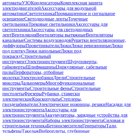
автоматы
УЗО
Конденсаторы
Комплексная защита
электродвигателей
Аксессуары для модульной
автоматики
Светотехника
Промышленное и сигнальное
освещение
Светодиодные ленты
Точечные
светильники
Трековые светильники
Аксессуары для
светотехники
Аксессуары для светодиодных
лент
Вентиляция
Вентиляторы вытяжные
Вентиляторы
канальные
Системы воздуховодов
Решетки вентиляционные,
диффузоры
Проветриватели
Люки
Люки ревизионные
Люки
под плитку
Люки напольные
Люки под
покраску
Строительный
инструмент
Электроинструмент
Шуруповерты,
гайковерты
Шлифмашины
Циркулярные, сабельные
пилы
Перфораторы, отбойные
молотки
Электролобзики
Дрели
Строительные
миксеры
Дальномеры
Многофункциональные
инструменты
Строительные фены
Строительные
пистолеты
Фрезеры
Рубанки, стамески
электрические
Краскопульты
Степлеры,
гвоздезабиватели
Электрические ножницы, резаки
Насадки для
электроинструмента
Аксессуары для
электроинструмента
Аккумуляторы, зарядные устройства для
электроинструмента
Наборы электроинструмента
Силовая и
строительная техника
Бетоносмесители
Генераторы
Тали,
тельферы
Такелаж
Виброплиты, глубинные