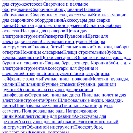
для стружкоотсосов
Сварочное и паяльное
оборудование
Сварочное оборудование
Паяльное
оборудование
Сварочные маски, аксессуары
Комплектующие
для сварочного оборудования
Аксессуары для сварки,
пайки
Оснастка для электроинструмента
Оснастка, наборы
оснастки
Насадки для граверов
Щетки для
электроинструмента
Развертки
Пуансоны
Щетки для
электродвигателей
Слесарный инструмент
Наборы
инструментов
Головки, биты
Гаечные ключи
Отвертки, наборы
отверток
Ножницы слесарные
Клещи строительные
Зубила,
керны, выколотки
Щетки слесарные
Оснастка и аксессуары для
бурения и сверления
Сверла, буры, зенкеры
Коронки
Зубила для
электроинструмента
Аксессуары для бурения и
сверления
Столярный инструмент
Тиски, струбцины,
гейферные зажимы
Ручные пилы, ножовки
Молотки, кувалды,
киянки
Напильники
Ручные стамески
Рубанки, рашпили
ручные
Оснастка и аксессуары для резания и
шлифования
Отрезные, пильные диски
Пильные полотна для
электроинструмента
Фрезы
Шлифовальные диски, насадки,
листы
Шлифовальные чашки
Точильные камни, круги,
сегменты
Полировальные валы
Направляющие
шины
Комплектующие для резания
Аксессуары для
резания
Аксессуары для шлифования
Электромонтажный
инструмент
Обжимной инструмент
Плоскогубцы,
круглогубцы
Кусачки, болторезы,