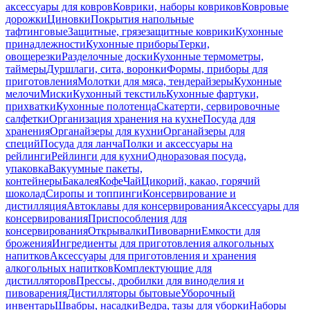
аксессуары для ковров
Коврики, наборы ковриков
Ковровые
дорожки
Циновки
Покрытия напольные
тафтинговые
Защитные, грязезащитные коврики
Кухонные
принадлежности
Кухонные приборы
Терки,
овощерезки
Разделочные доски
Кухонные термометры,
таймеры
Дуршлаги, сита, воронки
Формы, приборы для
приготовления
Молотки для мяса, тендерайзеры
Кухонные
мелочи
Миски
Кухонный текстиль
Кухонные фартуки,
прихватки
Кухонные полотенца
Скатерти, сервировочные
салфетки
Организация хранения на кухне
Посуда для
хранения
Органайзеры для кухни
Органайзеры для
специй
Посуда для ланча
Полки и аксессуары на
рейлинги
Рейлинги для кухни
Одноразовая посуда,
упаковка
Вакуумные пакеты,
контейнеры
Бакалея
Кофе
Чай
Цикорий, какао, горячий
шоколад
Сиропы и топпинги
Консервирование и
дистилляция
Автоклавы для консервирования
Аксессуары для
консервирования
Приспособления для
консервирования
Открывалки
Пивоварни
Емкости для
брожения
Ингредиенты для приготовления алкогольных
напитков
Аксессуары для приготовления и хранения
алкогольных напитков
Комплектующие для
дистилляторов
Прессы, дробилки для виноделия и
пивоварения
Дистилляторы бытовые
Уборочный
инвентарь
Швабры, насадки
Ведра, тазы для уборки
Наборы