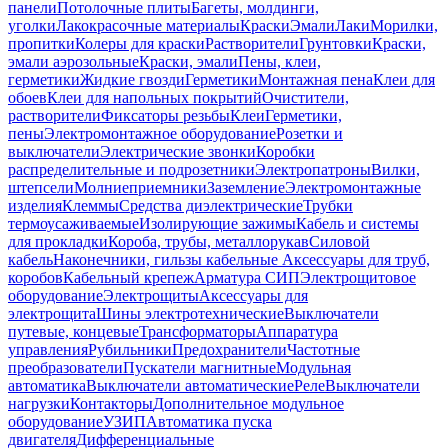
панели
Потолочные плиты
Багеты, молдинги,
уголки
Лакокрасочные материалы
Краски
Эмали
Лаки
Морилки,
пропитки
Колеры для краски
Растворители
Грунтовки
Краски,
эмали аэрозольные
Краски, эмали
Пены, клеи,
герметики
Жидкие гвозди
Герметики
Монтажная пена
Клеи для
обоев
Клеи для напольных покрытий
Очистители,
растворители
Фиксаторы резьбы
Клеи
Герметики,
пены
Электромонтажное оборудование
Розетки и
выключатели
Электрические звонки
Коробки
распределительные и подрозетники
Электропатроны
Вилки,
штепсели
Молниеприемники
Заземление
Электромонтажные
изделия
Клеммы
Средства диэлектрические
Трубки
термоусаживаемые
Изолирующие зажимы
Кабель и системы
для прокладки
Короба, трубы, металлорукав
Силовой
кабель
Наконечники, гильзы кабельные
Аксессуары для труб,
коробов
Кабельный крепеж
Арматура СИП
Электрощитовое
оборудование
Электрощиты
Аксессуары для
электрощита
Шины электротехнические
Выключатели
путевые, концевые
Трансформаторы
Аппаратура
управления
Рубильники
Предохранители
Частотные
преобразователи
Пускатели магнитные
Модульная
автоматика
Выключатели автоматические
Реле
Выключатели
нагрузки
Контакторы
Дополнительное модульное
оборудование
УЗИП
Автоматика пуска
двигателя
Дифференциальные