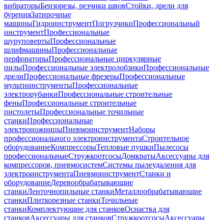
вибраторы
Бензорезы, резчики швов
Стойки, дрели для
бурения
Затирочные
машины
Гидроинструмент
Погрузчики
Профессиональный
инструмент
Профессиональные
шуруповерты
Профессиональные
шлифмашины
Профессиональные
перфораторы
Профессиональные циркулярные
пилы
Профессиональные электролобзики
Профессиональные
дрели
Профессиональные фрезеры
Профессиональные
мультиинструменты
Профессиональные
электрорубанки
Профессиональные строительные
фены
Профессиональные строительные
пистолеты
Профессиональные точильные
станки
Профессиональные
электроножницы
Пневмоинструмент
Наборы
профессионального электроинструмента
Строительное
оборудование
Компрессоры
Тепловые пушки
Пылесосы
профессиональные
Стружкоотсосы
Домкраты
Аксессуары для
компрессоров, пневмосистем
Системы пылеудаления для
электроинструмента
Пневмоинструмент
Станки и
оборудование
Деревообрабатывающие
станки
Ленточнопильные станки
Металлообрабатывающие
станки
Плиткорезные станки
Точильные
станки
Комплектующие для станков
Оснастка для
станков
Аксессуары для станков
Стружкоотсосы
Аксессуары