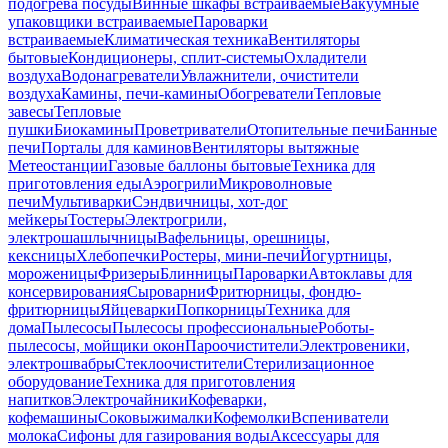
подогрева посуды
Винные шкафы встраиваемые
Вакуумные
упаковщики встраиваемые
Пароварки
встраиваемые
Климатическая техника
Вентиляторы
бытовые
Кондиционеры, сплит-системы
Охладители
воздуха
Водонагреватели
Увлажнители, очистители
воздуха
Камины, печи-камины
Обогреватели
Тепловые
завесы
Тепловые
пушки
Биокамины
Проветриватели
Отопительные печи
Банные
печи
Порталы для каминов
Вентиляторы вытяжные
Метеостанции
Газовые баллоны бытовые
Техника для
приготовления еды
Аэрогрили
Микроволновые
печи
Мультиварки
Сэндвичницы, хот-дог
мейкеры
Тостеры
Электрогрили,
электрошашлычницы
Вафельницы, орешницы,
кексницы
Хлебопечки
Ростеры, мини-печи
Йогуртницы,
мороженицы
Фризеры
Блинницы
Пароварки
Автоклавы для
консервирования
Сыроварни
Фритюрницы, фондю-
фритюрницы
Яйцеварки
Попкорницы
Техника для
дома
Пылесосы
Пылесосы профессиональные
Роботы-
пылесосы, мойщики окон
Пароочистители
Электровеники,
электрошвабры
Стеклоочистители
Стерилизационное
оборудование
Техника для приготовления
напитков
Электрочайники
Кофеварки,
кофемашины
Соковыжималки
Кофемолки
Вспениватели
молока
Сифоны для газирования воды
Аксессуары для