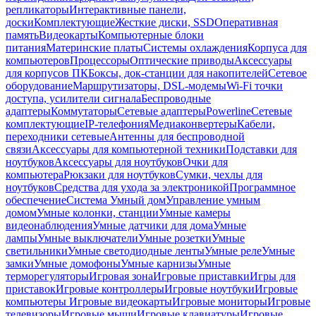
репликаторы
Интерактивные панели,
доски
Комплектующие
Жесткие диски, SSD
Оперативная
память
Видеокарты
Компьютерные блоки
питания
Материнские платы
Системы охлаждения
Корпуса для
компьютеров
Процессоры
Оптические приводы
Аксессуары
для корпусов ПК
Боксы, док-станции для накопителей
Сетевое
оборудование
Маршрутизаторы, DSL-модемы
Wi-Fi точки
доступа, усилители сигнала
Беспроводные
адаптеры
Коммутаторы
Сетевые адаптеры
Powerline
Сетевые
комплектующие
IP-телефония
Медиаконвертеры
Кабели,
переходники сетевые
Антенны для беспроводной
связи
Аксессуары для компьютерной техники
Подставки для
ноутбуков
Аксессуары для ноутбуков
Очки для
компьютера
Рюкзаки для ноутбуков
Сумки, чехлы для
ноутбуков
Средства для ухода за электроникой
Программное
обеспечение
Система Умный дом
Управление умным
домом
Умные колонки, станции
Умные камеры
видеонаблюдения
Умные датчики для дома
Умные
лампы
Умные выключатели
Умные розетки
Умные
светильники
Умные светодиодные ленты
Умные реле
Умные
замки
Умные домофоны
Умные карнизы
Умные
терморегуляторы
Игровая зона
Игровые приставки
Игры для
приставок
Игровые контроллеры
Игровые ноутбуки
Игровые
компьютеры
Игровые видеокарты
Игровые мониторы
Игровые
телевизоры
Игровые мыши
Игровые клавиатуры
Игровые