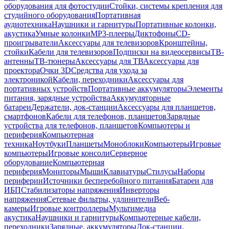
оборудования для фотостудии
Стойки, системы крепления для
студийного оборудования
Портативная
аудиотехника
Наушники и гарнитуры
Портативные колонки,
акустика
Умные колонки
MP3-плееры
Диктофоны
CD-
проигрыватели
Аксессуары для телевизоров
Кронштейны,
стойки
Кабели для телевизоров
Подписки на видеосервисы
ТВ-
антенны
ТВ-тюнеры
Аксессуары для ТВ
Аксессуары для
проектора
Очки 3D
Средства для ухода за
электроникой
Кабели, переходники
Аксессуары для
портативных устройств
Портативные аккумуляторы
Элементы
питания, зарядные устройства
Аккумуляторные
батареи
Держатели, док-станции
Аксессуары для планшетов,
смартфонов
Кабели для телефонов, планшетов
Зарядные
устройства для телефонов, планшетов
Компьютеры и
периферия
Компьютерная
техника
Ноутбуки
Планшеты
Моноблоки
Компьютеры
Игровые
компьютеры
Игровые консоли
Серверное
оборудование
Компьютерная
периферия
Мониторы
Мыши
Клавиатуры
Стилусы
Наборы
периферии
Источники бесперебойного питания
Батареи для
ИБП
Стабилизаторы напряжения
Инверторы
напряжения
Сетевые фильтры, удлинители
Веб-
камеры
Игровые контроллеры
Мультимедиа
акустика
Наушники и гарнитуры
Компьютерные кабели,
переходники
Зарядные, аккумуляторы
Док-станции,