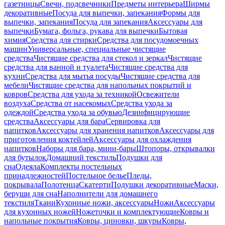
газетницы
Свечи, подсвечники
Предметы интерьера
Ширмы
декоративные
Посуда для выпечки, запекания
Формы для
выпечки, запекания
Посуда для запекания
Аксессуары для
выпечки
Бумага, фольга, рукава для выпечки
Бытовая
химия
Средства для стирки
Средства для посудомоечных
машин
Универсальные, специальные чистящие
средства
Чистящие средства для стекол и зеркал
Чистящие
средства для ванной и туалета
Чистящие средства для
кухни
Средства для мытья посуды
Чистящие средства для
мебели
Чистящие средства для напольных покрытий и
ковров
Средства для ухода за техникой
Освежители
воздуха
Средства от насекомых
Средства ухода за
одеждой
Средства ухода за обувью
Дезинфицирующие
средства
Аксессуары для бара
Сервировка для
напитков
Аксессуары для хранения напитков
Аксессуары для
приготовления коктейлей
Аксессуары для охлаждения
напитков
Наборы для бара, мини-бары
Штопоры, открывалки
для бутылок
Домашний текстиль
Подушки для
сна
Одеяла
Комплекты постельных
принадлежностей
Постельное белье
Пледы,
покрывала
Полотенца
Скатерти
Подушки декоративные
Маски,
беруши для сна
Наполнители для домашнего
текстиля
Ткани
Кухонные ножи, аксессуары
Ножи
Аксессуары
для кухонных ножей
Ножеточки и комплектующие
Ковры и
напольные покрытия
Ковры, циновки, шкуры
Ковры,