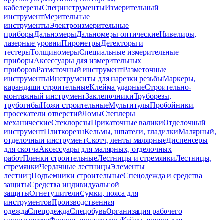
кабелерезы
Специнструменты
Измерительный
инструмент
Мерительные
инструменты
Электроизмерительные
приборы
Дальномеры
Дальномеры оптические
Нивелиры,
лазерные уровни
Пирометры
Детекторы и
тестеры
Толщиномеры
Специальные измерительные
приборы
Аксессуары для измерительных
приборов
Разметочный инструмент
Разметочные
инструменты
Инструменты для нарезки резьбы
Маркеры,
карандаши строительные
Клейма ударные
Строительно-
монтажный инструмент
Заклепочники
Труборезы,
трубогибы
Ножи строительные
Мультитулы
Пробойники,
просекатели отверстий
Ломы
Степлеры
механические
Стеклорезы
Прикаточные валики
Отделочный
инструмент
Плиткорезы
Кельмы, шпатели, гладилки
Малярный,
отделочный инструмент
Скотч, ленты малярные
Диспенсеры
для скотча
Аксессуары для малярных, отделочных
работ
Пленки строительные
Лестницы и стремянки
Лестницы,
стремянки
Чердачные лестницы
Элементы
лестниц
Подъемники строительные
Спецодежда и средства
защиты
Средства индивидуальной
защиты
Огнетушители
Сумки, пояса для
инструментов
Производственная
одежда
Спецодежда
Спецобувь
Организация рабочего
пространства
Фонари, прожекторы
Кейсы, ящики для