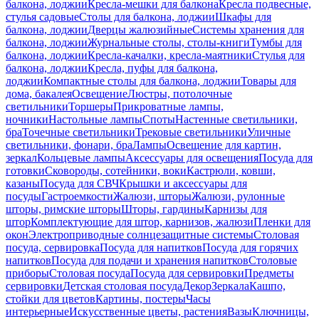
балкона, лоджии
Кресла-мешки для балкона
Кресла подвесные,
стулья садовые
Столы для балкона, лоджии
Шкафы для
балкона, лоджии
Дверцы жалюзийные
Системы хранения для
балкона, лоджии
Журнальные столы, столы-книги
Тумбы для
балкона, лоджии
Кресла-качалки, кресла-маятники
Стулья для
балкона, лоджии
Кресла, пуфы для балкона,
лоджии
Компактные столы для балкона, лоджии
Товары для
дома, бакалея
Освещение
Люстры, потолочные
светильники
Торшеры
Прикроватные лампы,
ночники
Настольные лампы
Споты
Настенные светильники,
бра
Точечные светильники
Трековые светильники
Уличные
светильники, фонари, бра
Лампы
Освещение для картин,
зеркал
Кольцевые лампы
Аксессуары для освещения
Посуда для
готовки
Сковороды, сотейники, воки
Кастрюли, ковши,
казаны
Посуда для СВЧ
Крышки и аксессуары для
посуды
Гастроемкости
Жалюзи, шторы
Жалюзи, рулонные
шторы, римские шторы
Шторы, гардины
Карнизы для
штор
Комплектующие для штор, карнизов, жалюзи
Пленки для
окон
Электроприводные солнцезащитные системы
Столовая
посуда, сервировка
Посуда для напитков
Посуда для горячих
напитков
Посуда для подачи и хранения напитков
Столовые
приборы
Столовая посуда
Посуда для сервировки
Предметы
сервировки
Детская столовая посуда
Декор
Зеркала
Кашпо,
стойки для цветов
Картины, постеры
Часы
интерьерные
Искусственные цветы, растения
Вазы
Ключницы,