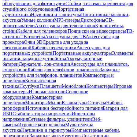
оборудования для фотостудии
Стойки, системы крепления для
студийного оборудования
Портативная
аудиотехника
Наушники и гарнитуры
Портативные колонки,
акустика
Умные колонки
MP3-плееры
Диктофоны
CD-
проигрыватели
Аксессуары для телевизоров
Кронштейны,
стойки
Кабели для телевизоров
Подписки на видеосервисы
ТВ-
антенны
ТВ-тюнеры
Аксессуары для ТВ
Аксессуары для
проектора
Очки 3D
Средства для ухода за
электроникой
Кабели, переходники
Аксессуары для
портативных устройств
Портативные аккумуляторы
Элементы
питания, зарядные устройства
Аккумуляторные
батареи
Держатели, док-станции
Аксессуары для планшетов,
смартфонов
Кабели для телефонов, планшетов
Зарядные
устройства для телефонов, планшетов
Компьютеры и
периферия
Компьютерная
техника
Ноутбуки
Планшеты
Моноблоки
Компьютеры
Игровые
компьютеры
Игровые консоли
Серверное
оборудование
Компьютерная
периферия
Мониторы
Мыши
Клавиатуры
Стилусы
Наборы
периферии
Источники бесперебойного питания
Батареи для
ИБП
Стабилизаторы напряжения
Инверторы
напряжения
Сетевые фильтры, удлинители
Веб-
камеры
Игровые контроллеры
Мультимедиа
акустика
Наушники и гарнитуры
Компьютерные кабели,
переходники
Зарядные, аккумуляторы
Док-станции,