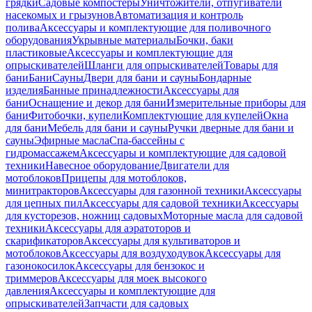
грядки
Садовые компостеры
Уничтожители, отпугиватели
насекомых и грызунов
Автоматизация и контроль
полива
Аксессуары и комплектующие для поливочного
оборудования
Укрывные материалы
Бочки, баки
пластиковые
Аксессуары и комплектующие для
опрыскивателей
Шланги для опрыскивателей
Товары для
бани
Бани
Сауны
Двери для бани и сауны
Бондарные
изделия
Банные принадлежности
Аксессуары для
бани
Оснащение и декор для бани
Измерительные приборы для
бани
Фитобочки, купели
Комплектующие для купелей
Окна
для бани
Мебель для бани и сауны
Ручки дверные для бани и
сауны
Эфирные масла
Спа-бассейны с
гидромассажем
Аксессуары и комплектующие для садовой
техники
Навесное оборудование
Двигатели для
мотоблоков
Прицепы для мотоблоков,
минитракторов
Аксессуары для газонной техники
Аксессуары
для цепных пил
Аксессуары для садовой техники
Аксессуары
для кусторезов, ножниц садовых
Моторные масла для садовой
техники
Аксессуары для аэратоторов и
скарификаторов
Аксессуары для культиваторов и
мотоблоков
Аксессуары для воздуходувок
Аксессуары для
газонокосилок
Аксессуары для бензокос и
триммеров
Аксессуары для моек высокого
давления
Аксессуары и комплектующие для
опрыскивателей
Запчасти для садовых