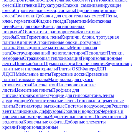
смеси
Шпатлевки
Штукатурки
Стяжки, самонивелирующие
смеси
Строительные смеси, составы
Гидроизоляционные
смеси
Грунтовки
Добавки для строительных смесей
Пены,
клеи, герметики
Жидкие гвозди
Герметики
Монтажная
пена
Клеи для обоев
Клеи для напольных
покрытий
Очистители, растворители
Фиксаторы
резьбы
Клеи
Герметики, пены
Кирпичи, блоки, тротуарная
плитка
Кирпичи
Строительные блоки
Тротуарная
плитка
Изоляционные материалы
Минеральная
вата
Экструдированный пенополистирол
Пенопласт
Пленки,
мембраны
Отражающая теплоизоляция
Гидроизоляционные
ленты
Поликарбонат
Шумоизоляция
Теплоизоляция
Звукоизоляц
плитные и пиломатериалы
Плиты OSB
Фанера
ДСП,
ЛДСП
Мебельные щиты
Террасные доски
Древесные
плиты
Пиломатериалы
Материалы для сухого
строительства
Гипсокартон
Гипсоволокнистые
листы
Цементные плиты
Профили для
гипсокартона
Комплектующие для гипсокартона
Ленты
армирующие
Уплотнительные ленты
Гипсовые и цементные
плиты
Вентиляторы вытяжные
Системы воздуховодов
Решетки
вентиляционные, диффузоры
Кровля и водосток
Черепица и
кровельные материалы
Водосточные системы
Поверхностный
водоотвод
Кровельные софиты
Доборные элементы
кровли
Гидроизоляционные