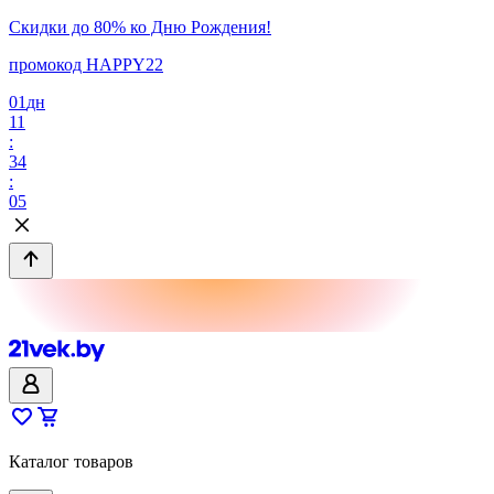
Скидки до 80% ко Дню Рождения!
промокод HAPPY22
01
дн
11
:
34
:
05
Каталог товаров