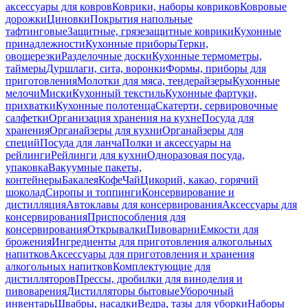
аксессуары для ковров
Коврики, наборы ковриков
Ковровые
дорожки
Циновки
Покрытия напольные
тафтинговые
Защитные, грязезащитные коврики
Кухонные
принадлежности
Кухонные приборы
Терки,
овощерезки
Разделочные доски
Кухонные термометры,
таймеры
Дуршлаги, сита, воронки
Формы, приборы для
приготовления
Молотки для мяса, тендерайзеры
Кухонные
мелочи
Миски
Кухонный текстиль
Кухонные фартуки,
прихватки
Кухонные полотенца
Скатерти, сервировочные
салфетки
Организация хранения на кухне
Посуда для
хранения
Органайзеры для кухни
Органайзеры для
специй
Посуда для ланча
Полки и аксессуары на
рейлинги
Рейлинги для кухни
Одноразовая посуда,
упаковка
Вакуумные пакеты,
контейнеры
Бакалея
Кофе
Чай
Цикорий, какао, горячий
шоколад
Сиропы и топпинги
Консервирование и
дистилляция
Автоклавы для консервирования
Аксессуары для
консервирования
Приспособления для
консервирования
Открывалки
Пивоварни
Емкости для
брожения
Ингредиенты для приготовления алкогольных
напитков
Аксессуары для приготовления и хранения
алкогольных напитков
Комплектующие для
дистилляторов
Прессы, дробилки для виноделия и
пивоварения
Дистилляторы бытовые
Уборочный
инвентарь
Швабры, насадки
Ведра, тазы для уборки
Наборы