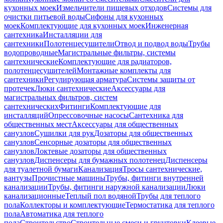
кухонных моек
Измельчители пищевых отходов
Системы для
очистки питьевой воды
Сифоны для кухонных
моек
Комплектующие для кухонных моек
Инженерная
сантехника
Инсталляции для
сантехники
Полотенцесушители
Отвод и подвод воды
Трубы
водопроводные
Магистральные фильтры, системы
сантехнические
Комплектующие для радиаторов,
полотенцесушителей
Монтажные комплекты для
сантехники
Регулирующая арматура
Системы защиты от
протечек
Люки сантехнические
Аксессуары для
магистральных фильтров, систем
сантехнических
Фитинги
Комплектующие для
инсталляций
Опрессовочные насосы
Сантехника для
общественных мест
Аксессуары для общественных
санузлов
Сушилки для рук
Дозаторы для общественных
санузлов
Сенсорные дозаторы для общественных
санузлов
Локтевые дозаторы для общественных
санузлов
Диспенсеры для бумажных полотенец
Диспенсеры
для туалетной бумаги
Канализация
Тросы сантехнические,
вантузы
Прочистные машины
Трубы, фитинги внутренней
канализации
Трубы, фитинги наружной канализации
Люки
канализационные
Теплый пол водяной
Трубы для теплого
пола
Коллекторы и комплектующие
Термостатика для теплого
пола
Автоматика для теплого
пола
Строительство
Строительные смеси и грунтовки
Клеевые