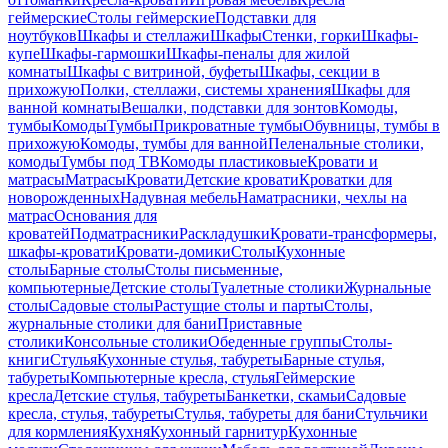
геймерские
Столы геймерские
Подставки для
ноутбуков
Шкафы и стеллажи
Шкафы
Стенки, горки
Шкафы-
купе
Шкафы-гармошки
Шкафы-пеналы для жилой
комнаты
Шкафы с витриной, буфеты
Шкафы, секции в
прихожую
Полки, стеллажи, системы хранения
Шкафы для
ванной комнаты
Вешалки, подставки для зонтов
Комоды,
тумбы
Комоды
Тумбы
Прикроватные тумбы
Обувницы, тумбы в
прихожую
Комоды, тумбы для ванной
Пеленальные столики,
комоды
Тумбы под ТВ
Комоды пластиковые
Кровати и
матрасы
Матрасы
Кровати
Детские кровати
Кроватки для
новорожденных
Надувная мебель
Наматрасники, чехлы на
матрас
Основания для
кроватей
Подматрасники
Раскладушки
Кровати-трансформеры,
шкафы-кровати
Кровати-домики
Столы
Кухонные
столы
Барные столы
Столы письменные,
компьютерные
Детские столы
Туалетные столики
Журнальные
столы
Садовые столы
Растущие столы и парты
Столы,
журнальные столики для бани
Приставные
столики
Консольные столики
Обеденные группы
Столы-
книги
Стулья
Кухонные стулья, табуреты
Барные стулья,
табуреты
Компьютерные кресла, стулья
Геймерские
кресла
Детские стулья, табуреты
Банкетки, скамьи
Садовые
кресла, стулья, табуреты
Стулья, табуреты для бани
Стульчики
для кормления
Кухня
Кухонный гарнитур
Кухонные