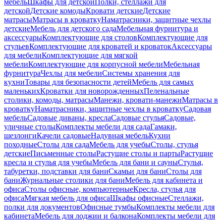
мебель
Шкафы для детской
Полки, стеллажи для
детской
Детские комоды
Кровати детские
Детские
матрасы
Матрасы в кроватку
Наматрасники, защитные чехлы
детские
Мебель для детского сада
Мебельная фурнитура и
аксессуары
Комплектующие для столов
Комплектующие для
стульев
Комплектующие для кроватей и кроваток
Аксессуары
для мебели
Комплектующие для мягкой
мебели
Комплектующие для корпусной мебели
Мебельная
фурнитура
Чехлы для мебели
Системы хранения для
кухни
Товары для безопасности детей
Мебель для самых
маленьких
Кроватки для новорожденных
Пеленальные
столики, комоды, матрасы
Манежи, кровати-манежи
Матрасы в
кроватку
Наматрасники, защитные чехлы в кроватку
Садовая
мебель
Садовые диваны, кресла
Садовые стулья
Садовые,
уличные столы
Комплекты мебели для сада
Гамаки,
шезлонги
Качели садовые
Надувная мебель
Кухни
походные
Столы для сада
Мебель для учебы
Столы, стулья
детские
Письменные столы
Растущие столы и парты
Растущие
кресла и стулья для учебы
Мебель для бани и сауны
Стулья,
табуретки, подставки для бани
Скамьи для бани
Столы для
бани
Журнальные столики для бани
Мебель для кабинета и
офиса
Столы офисные, компьютерные
Кресла, стулья для
офиса
Мягкая мебель для офиса
Шкафы офисные
Стеллажи,
полки для документов
Офисные тумбы
Комплекты мебели для
кабинета
Мебель для лоджии и балкона
Комплекты мебели для