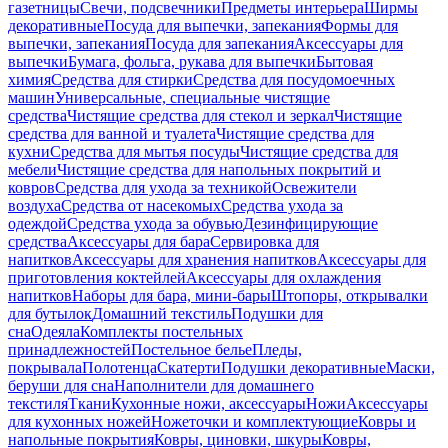
газетницы
Свечи, подсвечники
Предметы интерьера
Ширмы
декоративные
Посуда для выпечки, запекания
Формы для
выпечки, запекания
Посуда для запекания
Аксессуары для
выпечки
Бумага, фольга, рукава для выпечки
Бытовая
химия
Средства для стирки
Средства для посудомоечных
машин
Универсальные, специальные чистящие
средства
Чистящие средства для стекол и зеркал
Чистящие
средства для ванной и туалета
Чистящие средства для
кухни
Средства для мытья посуды
Чистящие средства для
мебели
Чистящие средства для напольных покрытий и
ковров
Средства для ухода за техникой
Освежители
воздуха
Средства от насекомых
Средства ухода за
одеждой
Средства ухода за обувью
Дезинфицирующие
средства
Аксессуары для бара
Сервировка для
напитков
Аксессуары для хранения напитков
Аксессуары для
приготовления коктейлей
Аксессуары для охлаждения
напитков
Наборы для бара, мини-бары
Штопоры, открывалки
для бутылок
Домашний текстиль
Подушки для
сна
Одеяла
Комплекты постельных
принадлежностей
Постельное белье
Пледы,
покрывала
Полотенца
Скатерти
Подушки декоративные
Маски,
беруши для сна
Наполнители для домашнего
текстиля
Ткани
Кухонные ножи, аксессуары
Ножи
Аксессуары
для кухонных ножей
Ножеточки и комплектующие
Ковры и
напольные покрытия
Ковры, циновки, шкуры
Ковры,