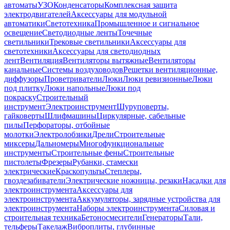
автоматы
УЗО
Конденсаторы
Комплексная защита
электродвигателей
Аксессуары для модульной
автоматики
Светотехника
Промышленное и сигнальное
освещение
Светодиодные ленты
Точечные
светильники
Трековые светильники
Аксессуары для
светотехники
Аксессуары для светодиодных
лент
Вентиляция
Вентиляторы вытяжные
Вентиляторы
канальные
Системы воздуховодов
Решетки вентиляционные,
диффузоры
Проветриватели
Люки
Люки ревизионные
Люки
под плитку
Люки напольные
Люки под
покраску
Строительный
инструмент
Электроинструмент
Шуруповерты,
гайковерты
Шлифмашины
Циркулярные, сабельные
пилы
Перфораторы, отбойные
молотки
Электролобзики
Дрели
Строительные
миксеры
Дальномеры
Многофункциональные
инструменты
Строительные фены
Строительные
пистолеты
Фрезеры
Рубанки, стамески
электрические
Краскопульты
Степлеры,
гвоздезабиватели
Электрические ножницы, резаки
Насадки для
электроинструмента
Аксессуары для
электроинструмента
Аккумуляторы, зарядные устройства для
электроинструмента
Наборы электроинструмента
Силовая и
строительная техника
Бетоносмесители
Генераторы
Тали,
тельферы
Такелаж
Виброплиты, глубинные