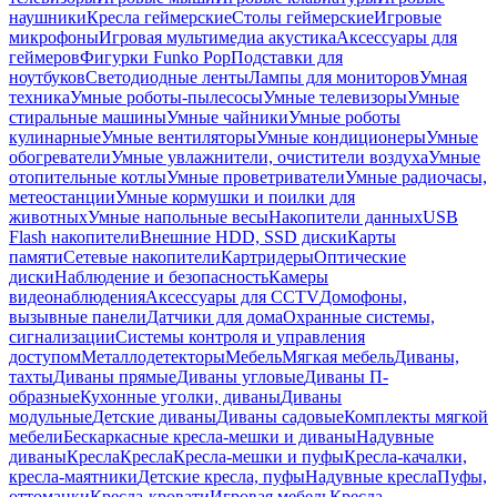
наушники
Кресла геймерские
Столы геймерские
Игровые
микрофоны
Игровая мультимедиа акустика
Аксессуары для
геймеров
Фигурки Funko Pop
Подставки для
ноутбуков
Светодиодные ленты
Лампы для мониторов
Умная
техника
Умные роботы-пылесосы
Умные телевизоры
Умные
стиральные машины
Умные чайники
Умные роботы
кулинарные
Умные вентиляторы
Умные кондиционеры
Умные
обогреватели
Умные увлажнители, очистители воздуха
Умные
отопительные котлы
Умные проветриватели
Умные радиочасы,
метеостанции
Умные кормушки и поилки для
животных
Умные напольные весы
Накопители данных
USB
Flash накопители
Внешние HDD, SSD диски
Карты
памяти
Сетевые накопители
Картридеры
Оптические
диски
Наблюдение и безопасность
Камеры
видеонаблюдения
Аксессуары для CCTV
Домофоны,
вызывные панели
Датчики для дома
Охранные системы,
сигнализации
Системы контроля и управления
доступом
Металлодетекторы
Мебель
Мягкая мебель
Диваны,
тахты
Диваны прямые
Диваны угловые
Диваны П-
образные
Кухонные уголки, диваны
Диваны
модульные
Детские диваны
Диваны садовые
Комплекты мягкой
мебели
Бескаркасные кресла-мешки и диваны
Надувные
диваны
Кресла
Кресла
Кресла-мешки и пуфы
Кресла-качалки,
кресла-маятники
Детские кресла, пуфы
Надувные кресла
Пуфы,
оттоманки
Кресла-кровати
Игровая мебель
Кресла