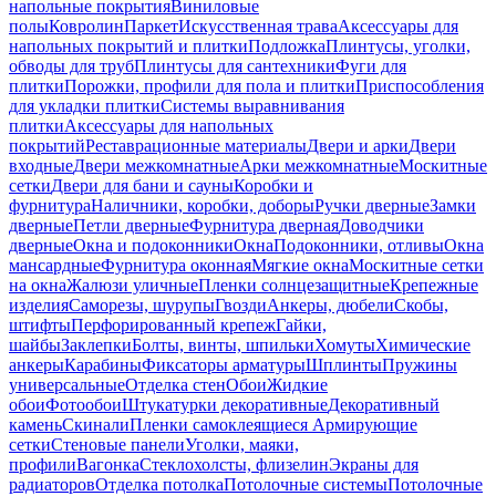
напольные покрытия
Виниловые
полы
Ковролин
Паркет
Искусственная трава
Аксессуары для
напольных покрытий и плитки
Подложка
Плинтусы, уголки,
обводы для труб
Плинтусы для сантехники
Фуги для
плитки
Порожки, профили для пола и плитки
Приспособления
для укладки плитки
Системы выравнивания
плитки
Аксессуары для напольных
покрытий
Реставрационные материалы
Двери и арки
Двери
входные
Двери межкомнатные
Арки межкомнатные
Москитные
сетки
Двери для бани и сауны
Коробки и
фурнитура
Наличники, коробки, доборы
Ручки дверные
Замки
дверные
Петли дверные
Фурнитура дверная
Доводчики
дверные
Окна и подоконники
Окна
Подоконники, отливы
Окна
мансардные
Фурнитура оконная
Мягкие окна
Москитные сетки
на окна
Жалюзи уличные
Пленки солнцезащитные
Крепежные
изделия
Саморезы, шурупы
Гвозди
Анкеры, дюбели
Скобы,
штифты
Перфорированный крепеж
Гайки,
шайбы
Заклепки
Болты, винты, шпильки
Хомуты
Химические
анкеры
Карабины
Фиксаторы арматуры
Шплинты
Пружины
универсальные
Отделка стен
Обои
Жидкие
обои
Фотообои
Штукатурки декоративные
Декоративный
камень
Скинали
Пленки самоклеящиеся
Армирующие
сетки
Стеновые панели
Уголки, маяки,
профили
Вагонка
Стеклохолсты, флизелин
Экраны для
радиаторов
Отделка потолка
Потолочные системы
Потолочные