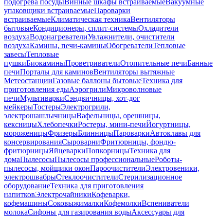
подогрева посуды
Винные шкафы встраиваемые
Вакуумные
упаковщики встраиваемые
Пароварки
встраиваемые
Климатическая техника
Вентиляторы
бытовые
Кондиционеры, сплит-системы
Охладители
воздуха
Водонагреватели
Увлажнители, очистители
воздуха
Камины, печи-камины
Обогреватели
Тепловые
завесы
Тепловые
пушки
Биокамины
Проветриватели
Отопительные печи
Банные
печи
Порталы для каминов
Вентиляторы вытяжные
Метеостанции
Газовые баллоны бытовые
Техника для
приготовления еды
Аэрогрили
Микроволновые
печи
Мультиварки
Сэндвичницы, хот-дог
мейкеры
Тостеры
Электрогрили,
электрошашлычницы
Вафельницы, орешницы,
кексницы
Хлебопечки
Ростеры, мини-печи
Йогуртницы,
мороженицы
Фризеры
Блинницы
Пароварки
Автоклавы для
консервирования
Сыроварни
Фритюрницы, фондю-
фритюрницы
Яйцеварки
Попкорницы
Техника для
дома
Пылесосы
Пылесосы профессиональные
Роботы-
пылесосы, мойщики окон
Пароочистители
Электровеники,
электрошвабры
Стеклоочистители
Стерилизационное
оборудование
Техника для приготовления
напитков
Электрочайники
Кофеварки,
кофемашины
Соковыжималки
Кофемолки
Вспениватели
молока
Сифоны для газирования воды
Аксессуары для