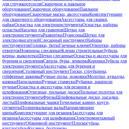
для стружкоотсосов
Сварочное и паяльное
оборудование
Сварочное оборудование
Паяльное
оборудование
Сварочные маски, аксессуары
Комплектующие
для сварочного оборудования
Аксессуары для сварки,
пайки
Оснастка для электроинструмента
Оснастка, наборы
оснастки
Насадки для граверов
Щетки для
электроинструмента
Развертки
Пуансоны
Щетки для
электродвигателей
Слесарный инструмент
Наборы
инструментов
Головки, биты
Гаечные ключи
Отвертки, наборы
отверток
Ножницы слесарные
Клещи строительные
Зубила,
керны, выколотки
Щетки слесарные
Оснастка и аксессуары для
бурения и сверления
Сверла, буры, зенкеры
Коронки
Зубила для
электроинструмента
Аксессуары для бурения и
сверления
Столярный инструмент
Тиски, струбцины,
гейферные зажимы
Ручные пилы, ножовки
Молотки, кувалды,
киянки
Напильники
Ручные стамески
Рубанки, рашпили
ручные
Оснастка и аксессуары для резания и
шлифования
Отрезные, пильные диски
Пильные полотна для
электроинструмента
Фрезы
Шлифовальные диски, насадки,
листы
Шлифовальные чашки
Точильные камни, круги,
сегменты
Полировальные валы
Направляющие
шины
Комплектующие для резания
Аксессуары для
резания
Аксессуары для шлифования
Электромонтажный
инструмент
Обжимной инструмент
Плоскогубцы,
круглогубцы
Кусачки, болторезы,