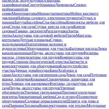
пылесосы, воздуходувки
Аэраторы,
скарификаторы
Снегоуборщики
Дровоколы
Сеялки,
разбрасыватели
семян
Минитракторы
Миникультиваторы
Мойки высокого
давления
Наборы садового электроинструмента
Отдых и
пикник
Батуты
Бассейны
Спа-бассейны
Комплекты мебели для
сада
Столы для сада
Стулья, кресла для сада
Качели
садовые
Гамаки, шезлонги
Раскладушки
Зонты,
тенты
Аксессуары для садовой мебели
Грили
Мангалы,
коптильни
Детская площадка
Сумки-
холодильники
Портативные колонки и
аудиосистемы
Оборудование для участка
Бытовые насосы
Люки
канализационные
Пруды, аксессуары для прудов
Фильтры,
насосы, стерилизаторы для прудов
Компрессоры для
прудов
Станции биологической очистки
Запчасти и
комплектующие для оборудования
Благоустройство
участка
Дачные дома
Беседки
Бани
Хозблоки и
сараи
Аксессуары для озеленения сада
Декор для сада
Почтовые
ящики, таблички
Козырьки
Скворечники, кормушки для
птиц
Домики для насекомых
Фонтаны, скульптуры для
сада
Пруды, аксессуары для прудов
Уличные
обогреватели
Уличные светильники
Противогололедные
реагенты
Декоративный щебень
Сад и огород
Поливочное
оборудование
Садовые опрыскиватели
Шланги для дома и
сада
Парники
Теплицы
Комплектующие для теплиц
Модульные