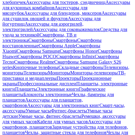
хлебопечек
Аксессуары для тостеров, сэндвичниц
Аксессуары
для кухонных комбайнов
Аксессуары для
мясорубок
Аксессуары для блендеров, миксеров
Аксессуары
для сушилок овощей и фруктов
Аксессуары для
йогуртниц
Аксессуары для аэрогрилей,
электрогрилей
Аксессуары для соковыжималок
Средства для
ухода за техникой
Смартфоны, ТВ и
электроника
Смартфоны
Смартфоны
Смартфоны
восстановленные
Смартфоны Apple
Смартфоны
Xiaomi
Смартфоны Samsung
Смартфоны Honor
Смартфоны
Huawei
Смартфоны POCO
Смартфоны Infinix
Смартфоны
Tecno
Смартфоны Realme
Смартфоны Samsung Galaxy S26
series
Кнопочные телефоны
Складные смартфоны
Телевизоры,
мониторы
Телевизоры
Мониторы
Мониторы-телевизоры
ТВ-
приставки и медиаплееры
Проекторы
Проекционные
экраны
Профессиональные дисплеи
Планшеты, электронные
книги
Планшеты
Электронные книги
Графические
планшеты
Блокноты электронные
Чехлы, бамперы для
планшетов
Аксессуары для планшетов,
смартфонов
Аксессуары для электронных книг
Смарт-часы,
аксессуары
Умные часы
Фитнес-браслеты
Умные часы
детские
Умные часы, фитнес-браслеты
Ремешки, аксессуары
для умных часов
Кабели для умных часов
Аксессуары для
смартфонов, планшетов
Зарядные устройства для телефонов,
планшетов
Чехлы, защитные стекла для телефонов
Чехлы для