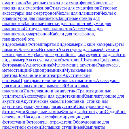
смартфонов
Защитные стекла для смартфонов
Защитные
пленки для смартфонов
Стилусы для смартфонов
Игровые
аксессуары для смартфонов
Чехлы для планшетов
Чехлы с
клавиатурой для планшетов
Защитные стекла для
планшетов
Защитные пленки для планшетов
Сумки для
планшетов
Стилусы для планшетов
Аксессуары для
планшетов, смартфонов
Кабели для телефонов,
планшетов
Фото,
видеосъемка
Фотоаппараты
Видеокамеры
Экшн-камеры
Карты
памяти
Объективы
Вспышки
Аксессуары для камер
Сумки и
чехлы для камер
Зарядные устройства, аккумуляторы для фото,
видеокамер
Аксессуары для объективов
Штативы
Цифровые
фоторамки
Аудиотехника
Мультимедиа акустика
Радиочасы,
метеостанции
Радиоприемники
Музыкальные
центры
Домашние кинотеатры
Акустические
системы
Проигрыватели виниловых пластинок
Аксессуары
для виниловых проигрывателей
Виниловые
пластинки
Инсталляционная акустика
Трансляционные
усилители
Аксессуары для аудиотехники
Комплектующие для
акустики
Акустические кабели
Подставки, стойки для
акустики
Сумки, чехлы для акустики
Оборудование для
фотостудии
Кольцевые лампы
Фоны для фотостудии
Студийное
освещение
Насадки светоформирующие для
фотостудии
Фотозонты, отражатели
Оборудование для
предметной съемки
Вспышки студийные
Комплекты