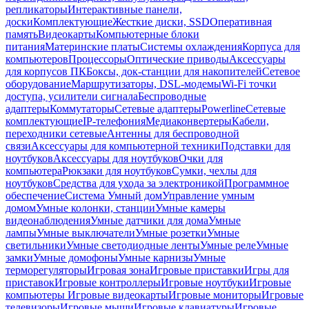
репликаторы
Интерактивные панели,
доски
Комплектующие
Жесткие диски, SSD
Оперативная
память
Видеокарты
Компьютерные блоки
питания
Материнские платы
Системы охлаждения
Корпуса для
компьютеров
Процессоры
Оптические приводы
Аксессуары
для корпусов ПК
Боксы, док-станции для накопителей
Сетевое
оборудование
Маршрутизаторы, DSL-модемы
Wi-Fi точки
доступа, усилители сигнала
Беспроводные
адаптеры
Коммутаторы
Сетевые адаптеры
Powerline
Сетевые
комплектующие
IP-телефония
Медиаконвертеры
Кабели,
переходники сетевые
Антенны для беспроводной
связи
Аксессуары для компьютерной техники
Подставки для
ноутбуков
Аксессуары для ноутбуков
Очки для
компьютера
Рюкзаки для ноутбуков
Сумки, чехлы для
ноутбуков
Средства для ухода за электроникой
Программное
обеспечение
Система Умный дом
Управление умным
домом
Умные колонки, станции
Умные камеры
видеонаблюдения
Умные датчики для дома
Умные
лампы
Умные выключатели
Умные розетки
Умные
светильники
Умные светодиодные ленты
Умные реле
Умные
замки
Умные домофоны
Умные карнизы
Умные
терморегуляторы
Игровая зона
Игровые приставки
Игры для
приставок
Игровые контроллеры
Игровые ноутбуки
Игровые
компьютеры
Игровые видеокарты
Игровые мониторы
Игровые
телевизоры
Игровые мыши
Игровые клавиатуры
Игровые