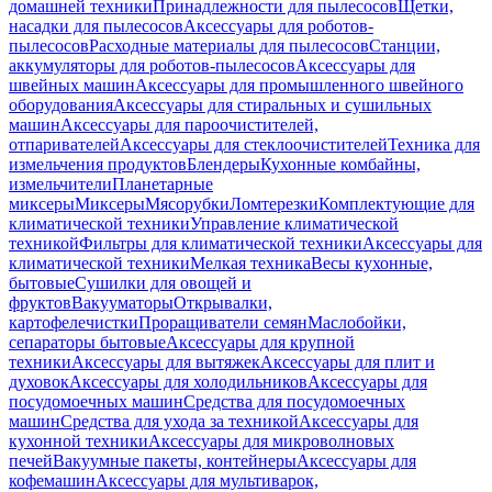
домашней техники
Принадлежности для пылесосов
Щетки,
насадки для пылесосов
Аксессуары для роботов-
пылесосов
Расходные материалы для пылесосов
Станции,
аккумуляторы для роботов-пылесосов
Аксессуары для
швейных машин
Аксессуары для промышленного швейного
оборудования
Аксессуары для стиральных и сушильных
машин
Аксессуары для пароочистителей,
отпаривателей
Аксессуары для стеклоочистителей
Техника для
измельчения продуктов
Блендеры
Кухонные комбайны,
измельчители
Планетарные
миксеры
Миксеры
Мясорубки
Ломтерезки
Комплектующие для
климатической техники
Управление климатической
техникой
Фильтры для климатической техники
Аксессуары для
климатической техники
Мелкая техника
Весы кухонные,
бытовые
Сушилки для овощей и
фруктов
Вакууматоры
Открывалки,
картофелечистки
Проращиватели семян
Маслобойки,
сепараторы бытовые
Аксессуары для крупной
техники
Аксессуары для вытяжек
Аксессуары для плит и
духовок
Аксессуары для холодильников
Аксессуары для
посудомоечных машин
Средства для посудомоечных
машин
Средства для ухода за техникой
Аксессуары для
кухонной техники
Аксессуары для микроволновых
печей
Вакуумные пакеты, контейнеры
Аксессуары для
кофемашин
Аксессуары для мультиварок,