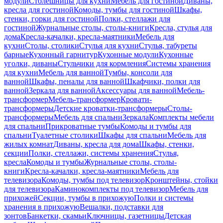
модули
Столешницы для кухни
Мебель для гостиной
Диваны,
кресла для гостиной
Комоды, тумбы для гостиной
Шкафы,
стенки, горки для гостиной
Полки, стеллажи для
гостиной
Журнальные столы, столы-книги
Кресла, стулья для
дома
Кресла-качалки, кресла-маятники
Мебель для
кухни
Столы, столики
Стулья для кухни
Стулья, табуреты
барные
Кухонный гарнитур
Кухонные модули
Кухонные
уголки, диваны
Стульчики для кормления
Системы хранения
для кухни
Мебель для ванной
Тумбы, консоли для
ванной
Шкафы, пеналы для ванной
Шкафчики, полки для
ванной
Зеркала для ванной
Аксессуары для ванной
Мебель-
трансформер
Мебель-трансформер
Кровати-
трансформеры
Детские кроватки-трансформеры
Столы-
трансформеры
Мебель для спальни
Зеркала
Комплекты мебели
для спальни
Прикроватные тумбы
Комоды и тумбы для
спальни
Туалетные столики
Шкафы для спальни
Мебель для
жилых комнат
Диваны, кресла для дома
Шкафы, стенки,
секции
Полки, стеллажи, системы хранения
Стулья,
кресла
Комоды и тумбы
Журнальные столы, столы-
книги
Кресла-качалки, кресла-маятники
Мебель для
телевизора
Комоды, тумбы под телевизор
Кронштейны, стойки
для телевизора
Каминокомплекты под телевизор
Мебель для
прихожей
Секции, тумбы в прихожую
Полки и системы
хранения в прихожую
Вешалки, подставки для
зонтов
Банкетки, скамьи
Ключницы, газетницы
Детская