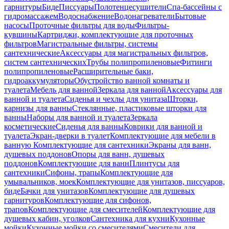
гарнитуры
Биде
Писсуары
Полотенцесушители
Спа-бассейны с
гидромассажем
Водоснабжение
Водонагреватели
Бытовые
насосы
Проточные фильтры для воды
Фильтры-
кувшины
Картриджи, комплектующие для проточных
фильтров
Магистральные фильтры, системы
сантехнические
Аксессуары для магистральных фильтров,
систем сантехнических
Трубы полипропиленовые
Фитинги
полипропиленовые
Расширительные баки,
гидроаккумуляторы
Обустройство ванной комнаты и
туалета
Мебель для ванной
Зеркала для ванной
Аксессуары для
ванной и туалета
Сиденья и чехлы для унитаза
Шторки,
карнизы для ванны
Стеклянные, пластиковые шторки для
ванны
Наборы для ванной и туалета
Зеркала
косметические
Сиденья для ванны
Коврики для ванной и
туалета
Экран-дверки в туалет
Комплектующие для мебели в
ванную
Комплектующие для сантехники
Экраны для ванн,
душевых поддонов
Опоры для ванн, душевых
поддонов
Комплектующие для ванн
Плинтусы для
сантехники
Сифоны, трапы
Комплектующие для
умывальников, моек
Комплектующие для унитазов, писсуаров,
биде
Бачки для унитазов
Комплектующие для душевых
гарнитуров
Комплектующие для сифонов,
трапов
Комплектующие для смесителей
Комплектующие для
душевых кабин, уголков
Сантехника для кухни
Кухонные
мойки
Кухонные мойки со смесителями
Смесители для