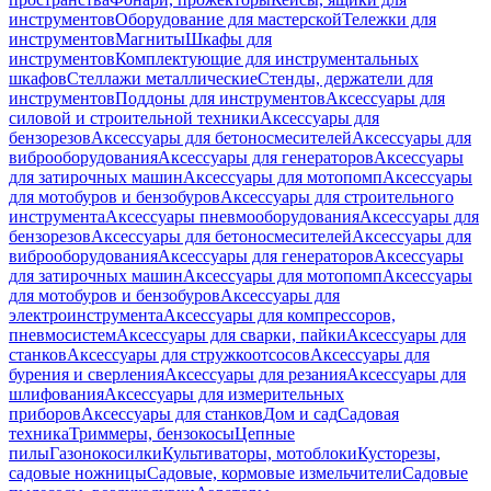
инструментов
Оборудование для мастерской
Тележки для
инструментов
Магниты
Шкафы для
инструментов
Комплектующие для инструментальных
шкафов
Стеллажи металлические
Стенды, держатели для
инструментов
Поддоны для инструментов
Аксессуары для
силовой и строительной техники
Аксессуары для
бензорезов
Аксессуары для бетоносмесителей
Аксессуары для
виброоборудования
Аксессуары для генераторов
Аксессуары
для затирочных машин
Аксессуары для мотопомп
Аксессуары
для мотобуров и бензобуров
Аксессуары для строительного
инструмента
Аксессуары пневмооборудования
Аксессуары для
бензорезов
Аксессуары для бетоносмесителей
Аксессуары для
виброоборудования
Аксессуары для генераторов
Аксессуары
для затирочных машин
Аксессуары для мотопомп
Аксессуары
для мотобуров и бензобуров
Аксессуары для
электроинструмента
Аксессуары для компрессоров,
пневмосистем
Аксессуары для сварки, пайки
Аксессуары для
станков
Аксессуары для стружкоотсосов
Аксессуары для
бурения и сверления
Аксессуары для резания
Аксессуары для
шлифования
Аксессуары для измерительных
приборов
Аксессуары для станков
Дом и сад
Садовая
техника
Триммеры, бензокосы
Цепные
пилы
Газонокосилки
Культиваторы, мотоблоки
Кусторезы,
садовые ножницы
Садовые, кормовые измельчители
Садовые