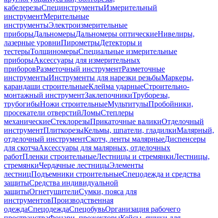
кабелерезы
Специнструменты
Измерительный
инструмент
Мерительные
инструменты
Электроизмерительные
приборы
Дальномеры
Дальномеры оптические
Нивелиры,
лазерные уровни
Пирометры
Детекторы и
тестеры
Толщиномеры
Специальные измерительные
приборы
Аксессуары для измерительных
приборов
Разметочный инструмент
Разметочные
инструменты
Инструменты для нарезки резьбы
Маркеры,
карандаши строительные
Клейма ударные
Строительно-
монтажный инструмент
Заклепочники
Труборезы,
трубогибы
Ножи строительные
Мультитулы
Пробойники,
просекатели отверстий
Ломы
Степлеры
механические
Стеклорезы
Прикаточные валики
Отделочный
инструмент
Плиткорезы
Кельмы, шпатели, гладилки
Малярный,
отделочный инструмент
Скотч, ленты малярные
Диспенсеры
для скотча
Аксессуары для малярных, отделочных
работ
Пленки строительные
Лестницы и стремянки
Лестницы,
стремянки
Чердачные лестницы
Элементы
лестниц
Подъемники строительные
Спецодежда и средства
защиты
Средства индивидуальной
защиты
Огнетушители
Сумки, пояса для
инструментов
Производственная
одежда
Спецодежда
Спецобувь
Организация рабочего
пространства
Фонари, прожекторы
Кейсы, ящики для