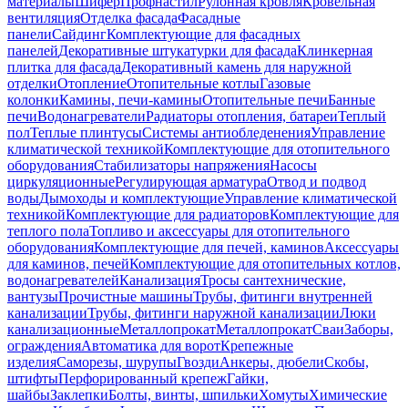
материалы
Шифер
Профнастил
Рулонная кровля
Кровельная
вентиляция
Отделка фасада
Фасадные
панели
Сайдинг
Комплектующие для фасадных
панелей
Декоративные штукатурки для фасада
Клинкерная
плитка для фасада
Декоративный камень для наружной
отделки
Отопление
Отопительные котлы
Газовые
колонки
Камины, печи-камины
Отопительные печи
Банные
печи
Водонагреватели
Радиаторы отопления, батареи
Теплый
пол
Теплые плинтусы
Системы антиобледенения
Управление
климатической техникой
Комплектующие для отопительного
оборудования
Стабилизаторы напряжения
Насосы
циркуляционные
Регулирующая арматура
Отвод и подвод
воды
Дымоходы и комплектующие
Управление климатической
техникой
Комплектующие для радиаторов
Комплектующие для
теплого пола
Топливо и аксессуары для отопительного
оборудования
Комплектующие для печей, каминов
Аксессуары
для каминов, печей
Комплектующие для отопительных котлов,
водонагревателей
Канализация
Тросы сантехнические,
вантузы
Прочистные машины
Трубы, фитинги внутренней
канализации
Трубы, фитинги наружной канализации
Люки
канализационные
Металлопрокат
Металлопрокат
Сваи
Заборы,
ограждения
Автоматика для ворот
Крепежные
изделия
Саморезы, шурупы
Гвозди
Анкеры, дюбели
Скобы,
штифты
Перфорированный крепеж
Гайки,
шайбы
Заклепки
Болты, винты, шпильки
Хомуты
Химические