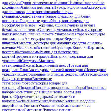
для уборки
Турки, заварочные чайники
Чайники заварочные,
кофейники
Чайники для плиты
Турки, молочники
Аксессуары
для чайников, электрочайников
Фильтры-
кувшины
Хозяйственные товары
Сушилки для белья,
прищепки
Гладильные доски
Урны, контейнеры для
мусора
Органайзеры, корзины, ящики
Туалетная бумага,
бумажные полотенца
Салфетки, мочалки, губки, мусорные
пакеты
Фольга, пленка, пакеты
Упаковочная тара
Аксессуары
для глажения
Аксессуары для стирки
Веревки,
шпагаты
Емкости, дозаторы для моющих средств
Вешалки-
плечики
Мешки хозяйственные
Сувениры
Копилки
Картины,
постеры
Фотоальбомы
Рамки для фотографий,
картин
Предметы интерьера
Шкатулки, подставки для
украшений
Статуэтки
Магниты
сувенирные
Иконы
Праздничный декор
Товары для
праздника
Елки
Аксессуары для елей новогодних
Новогодние
украшения
Светодиодные гирлянды, декорации
Светодиодные
фигуры, игрушки
Временные
татуировки
Фотобутафория
Товары для
маскарада
Подарки
Подарки, подарочные наборы
Подарочные
наборы косметики для лица и тела
Наборы для
бритья
Оформление подарков
Сантехника и
водоснабжение
Сантехника
Душевые кабины, поддоны,
двери
Ванны
Унитазы
Умывальники
Умывальники со
смесителями
Смесители
Душевые панели,