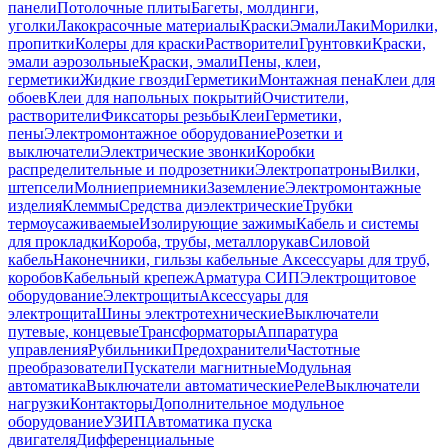
панели
Потолочные плиты
Багеты, молдинги,
уголки
Лакокрасочные материалы
Краски
Эмали
Лаки
Морилки,
пропитки
Колеры для краски
Растворители
Грунтовки
Краски,
эмали аэрозольные
Краски, эмали
Пены, клеи,
герметики
Жидкие гвозди
Герметики
Монтажная пена
Клеи для
обоев
Клеи для напольных покрытий
Очистители,
растворители
Фиксаторы резьбы
Клеи
Герметики,
пены
Электромонтажное оборудование
Розетки и
выключатели
Электрические звонки
Коробки
распределительные и подрозетники
Электропатроны
Вилки,
штепсели
Молниеприемники
Заземление
Электромонтажные
изделия
Клеммы
Средства диэлектрические
Трубки
термоусаживаемые
Изолирующие зажимы
Кабель и системы
для прокладки
Короба, трубы, металлорукав
Силовой
кабель
Наконечники, гильзы кабельные
Аксессуары для труб,
коробов
Кабельный крепеж
Арматура СИП
Электрощитовое
оборудование
Электрощиты
Аксессуары для
электрощита
Шины электротехнические
Выключатели
путевые, концевые
Трансформаторы
Аппаратура
управления
Рубильники
Предохранители
Частотные
преобразователи
Пускатели магнитные
Модульная
автоматика
Выключатели автоматические
Реле
Выключатели
нагрузки
Контакторы
Дополнительное модульное
оборудование
УЗИП
Автоматика пуска
двигателя
Дифференциальные