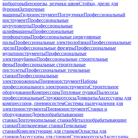
вибраторы
Бензорезы, резчики швов
Стойки, дрели для
бурения
Затирочные
машины
Гидроинструмент
Погрузчики
Профессиональный
инструмент
Профессиональные
шуруповерты
Профессиональные
шлифмашины
Профессиональные
перфораторы
Профессиональные циркулярные
пилы
Профессиональные электролобзики
Профессиональные
дрели
Профессиональные фрезеры
Профессиональные
мультиинструменты
Профессиональные
электрорубанки
Профессиональные строительные
фены
Профессиональные строительные
пистолеты
Профессиональные точильные
станки
Профессиональные
электроножницы
Пневмоинструмент
Наборы
профессионального электроинструмента
Строительное
оборудование
Компрессоры
Тепловые пушки
Пылесосы
профессиональные
Стружкоотсосы
Домкраты
Аксессуары для
компрессоров, пневмосистем
Системы пылеудаления для
электроинструмента
Пневмоинструмент
Станки и
оборудование
Деревообрабатывающие
станки
Ленточнопильные станки
Металлообрабатывающие
станки
Плиткорезные станки
Точильные
станки
Комплектующие для станков
Оснастка для
станков
Аксессуары для станков
Стружкоотсосы
Аксессуары