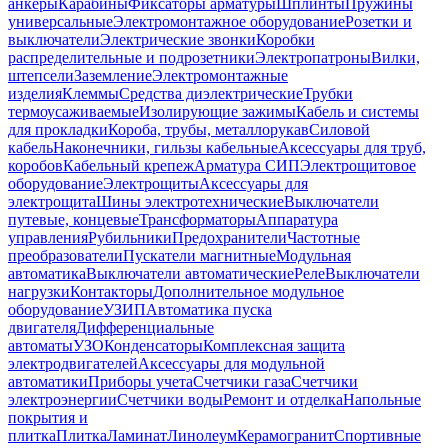
анкеры
Карабины
Фиксаторы арматуры
Шплинты
Пружины
универсальные
Электромонтажное оборудование
Розетки и
выключатели
Электрические звонки
Коробки
распределительные и подрозетники
Электропатроны
Вилки,
штепсели
Заземление
Электромонтажные
изделия
Клеммы
Средства диэлектрические
Трубки
термоусаживаемые
Изолирующие зажимы
Кабель и системы
для прокладки
Короба, трубы, металлорукав
Силовой
кабель
Наконечники, гильзы кабельные
Аксессуары для труб,
коробов
Кабельный крепеж
Арматура СИП
Электрощитовое
оборудование
Электрощиты
Аксессуары для
электрощита
Шины электротехнические
Выключатели
путевые, концевые
Трансформаторы
Аппаратура
управления
Рубильники
Предохранители
Частотные
преобразователи
Пускатели магнитные
Модульная
автоматика
Выключатели автоматические
Реле
Выключатели
нагрузки
Контакторы
Дополнительное модульное
оборудование
УЗИП
Автоматика пуска
двигателя
Дифференциальные
автоматы
УЗО
Конденсаторы
Комплексная защита
электродвигателей
Аксессуары для модульной
автоматики
Приборы учета
Счетчики газа
Счетчики
электроэнергии
Счетчики воды
Ремонт и отделка
Напольные
покрытия и
плитка
Плитка
Ламинат
Линолеум
Керамогранит
Спортивные