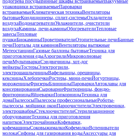
подогрева посуды
Винные шкафы встраиваемые
Вакуумные
упаковщики встраиваемые
Пароварки
встраиваемые
Климатическая техника
Вентиляторы
бытовые
Кондиционеры, сплит-системы
Охладители
воздуха
Водонагреватели
Увлажнители, очистители
воздуха
Камины, печи-камины
Обогреватели
Тепловые
завесы
Тепловые
пушки
Биокамины
Проветриватели
Отопительные печи
Банные
печи
Порталы для каминов
Вентиляторы вытяжные
Метеостанции
Газовые баллоны бытовые
Техника для
приготовления еды
Аэрогрили
Микроволновые
печи
Мультиварки
Сэндвичницы, хот-дог
мейкеры
Тостеры
Электрогрили,
электрошашлычницы
Вафельницы, орешницы,
кексницы
Хлебопечки
Ростеры, мини-печи
Йогуртницы,
мороженицы
Фризеры
Блинницы
Пароварки
Автоклавы для
консервирования
Сыроварни
Фритюрницы, фондю-
фритюрницы
Яйцеварки
Попкорницы
Техника для
дома
Пылесосы
Пылесосы профессиональные
Роботы-
пылесосы, мойщики окон
Пароочистители
Электровеники,
электрошвабры
Стеклоочистители
Стерилизационное
оборудование
Техника для приготовления
напитков
Электрочайники
Кофеварки,
кофемашины
Соковыжималки
Кофемолки
Вспениватели
молока
Сифоны для газирования воды
Аксессуары для