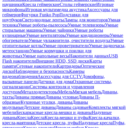
наушники
Кресла геймерские
Столы геймерские
Игровые
микрофоны
Игровая мультимедиа акустика
Аксессуары для
геймеров
Фигурки Funko Pop
Подставки для
ноутбуков
Светодиодные ленты
Лампы для мониторов
Умная
техника
Умные роботы-пылесосы
Умные телевизоры
Умные
стиральные машины
Умные чайники
Умные роботы
кулинарные
Умные вентиляторы
Умные кондиционеры
Умные
обогреватели
Умные увлажнители, очистители воздуха
Умные
отопительные котлы
Умные проветриватели
Умные радиочасы,
метеостанции
Умные кормушки и поилки для
животных
Умные напольные весы
Накопители данных
USB
Flash накопители
Внешние HDD, SSD диски
Карты
памяти
Сетевые накопители
Картридеры
Оптические
диски
Наблюдение и безопасность
Камеры
видеонаблюдения
Аксессуары для CCTV
Домофоны,
вызывные панели
Датчики для дома
Охранные системы,
сигнализации
Системы контроля и управления
доступом
Металлодетекторы
Мебель
Мягкая мебель
Диваны,
тахты
Диваны прямые
Диваны угловые
Диваны П-
образные
Кухонные уголки, диваны
Диваны
модульные
Детские диваны
Диваны садовые
Комплекты мягкой
мебели
Бескаркасные кресла-мешки и диваны
Надувные
диваны
Кресла
Кресла
Кресла-мешки и пуфы
Кресла-качалки,
кресла-маятники
Детские кресла, пуфы
Надувные кресла
Пуфы,
оттоманки
Кресла-кровати
Игровая мебель
Кресла