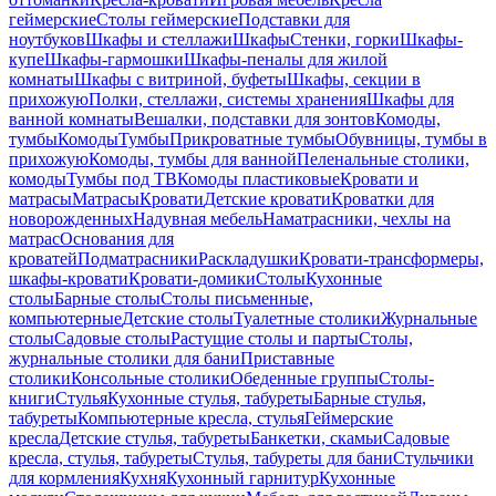
геймерские
Столы геймерские
Подставки для
ноутбуков
Шкафы и стеллажи
Шкафы
Стенки, горки
Шкафы-
купе
Шкафы-гармошки
Шкафы-пеналы для жилой
комнаты
Шкафы с витриной, буфеты
Шкафы, секции в
прихожую
Полки, стеллажи, системы хранения
Шкафы для
ванной комнаты
Вешалки, подставки для зонтов
Комоды,
тумбы
Комоды
Тумбы
Прикроватные тумбы
Обувницы, тумбы в
прихожую
Комоды, тумбы для ванной
Пеленальные столики,
комоды
Тумбы под ТВ
Комоды пластиковые
Кровати и
матрасы
Матрасы
Кровати
Детские кровати
Кроватки для
новорожденных
Надувная мебель
Наматрасники, чехлы на
матрас
Основания для
кроватей
Подматрасники
Раскладушки
Кровати-трансформеры,
шкафы-кровати
Кровати-домики
Столы
Кухонные
столы
Барные столы
Столы письменные,
компьютерные
Детские столы
Туалетные столики
Журнальные
столы
Садовые столы
Растущие столы и парты
Столы,
журнальные столики для бани
Приставные
столики
Консольные столики
Обеденные группы
Столы-
книги
Стулья
Кухонные стулья, табуреты
Барные стулья,
табуреты
Компьютерные кресла, стулья
Геймерские
кресла
Детские стулья, табуреты
Банкетки, скамьи
Садовые
кресла, стулья, табуреты
Стулья, табуреты для бани
Стульчики
для кормления
Кухня
Кухонный гарнитур
Кухонные