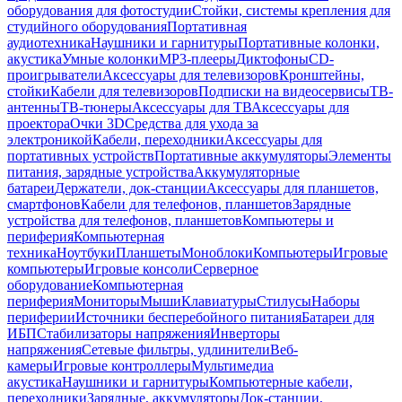
оборудования для фотостудии
Стойки, системы крепления для
студийного оборудования
Портативная
аудиотехника
Наушники и гарнитуры
Портативные колонки,
акустика
Умные колонки
MP3-плееры
Диктофоны
CD-
проигрыватели
Аксессуары для телевизоров
Кронштейны,
стойки
Кабели для телевизоров
Подписки на видеосервисы
ТВ-
антенны
ТВ-тюнеры
Аксессуары для ТВ
Аксессуары для
проектора
Очки 3D
Средства для ухода за
электроникой
Кабели, переходники
Аксессуары для
портативных устройств
Портативные аккумуляторы
Элементы
питания, зарядные устройства
Аккумуляторные
батареи
Держатели, док-станции
Аксессуары для планшетов,
смартфонов
Кабели для телефонов, планшетов
Зарядные
устройства для телефонов, планшетов
Компьютеры и
периферия
Компьютерная
техника
Ноутбуки
Планшеты
Моноблоки
Компьютеры
Игровые
компьютеры
Игровые консоли
Серверное
оборудование
Компьютерная
периферия
Мониторы
Мыши
Клавиатуры
Стилусы
Наборы
периферии
Источники бесперебойного питания
Батареи для
ИБП
Стабилизаторы напряжения
Инверторы
напряжения
Сетевые фильтры, удлинители
Веб-
камеры
Игровые контроллеры
Мультимедиа
акустика
Наушники и гарнитуры
Компьютерные кабели,
переходники
Зарядные, аккумуляторы
Док-станции,