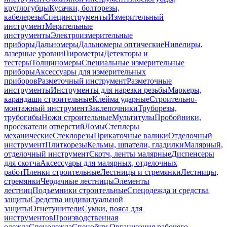
круглогубцы
Кусачки, болторезы,
кабелерезы
Специнструменты
Измерительный
инструмент
Мерительные
инструменты
Электроизмерительные
приборы
Дальномеры
Дальномеры оптические
Нивелиры,
лазерные уровни
Пирометры
Детекторы и
тестеры
Толщиномеры
Специальные измерительные
приборы
Аксессуары для измерительных
приборов
Разметочный инструмент
Разметочные
инструменты
Инструменты для нарезки резьбы
Маркеры,
карандаши строительные
Клейма ударные
Строительно-
монтажный инструмент
Заклепочники
Труборезы,
трубогибы
Ножи строительные
Мультитулы
Пробойники,
просекатели отверстий
Ломы
Степлеры
механические
Стеклорезы
Прикаточные валики
Отделочный
инструмент
Плиткорезы
Кельмы, шпатели, гладилки
Малярный,
отделочный инструмент
Скотч, ленты малярные
Диспенсеры
для скотча
Аксессуары для малярных, отделочных
работ
Пленки строительные
Лестницы и стремянки
Лестницы,
стремянки
Чердачные лестницы
Элементы
лестниц
Подъемники строительные
Спецодежда и средства
защиты
Средства индивидуальной
защиты
Огнетушители
Сумки, пояса для
инструментов
Производственная
одежда
Спецодежда
Спецобувь
Организация рабочего