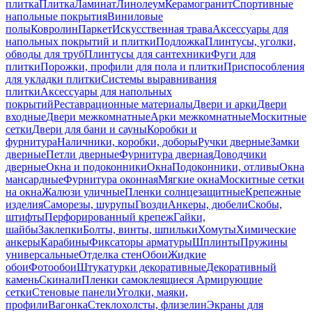
плитка
Плитка
Ламинат
Линолеум
Керамогранит
Спортивные
напольные покрытия
Виниловые
полы
Ковролин
Паркет
Искусственная трава
Аксессуары для
напольных покрытий и плитки
Подложка
Плинтусы, уголки,
обводы для труб
Плинтусы для сантехники
Фуги для
плитки
Порожки, профили для пола и плитки
Приспособления
для укладки плитки
Системы выравнивания
плитки
Аксессуары для напольных
покрытий
Реставрационные материалы
Двери и арки
Двери
входные
Двери межкомнатные
Арки межкомнатные
Москитные
сетки
Двери для бани и сауны
Коробки и
фурнитура
Наличники, коробки, доборы
Ручки дверные
Замки
дверные
Петли дверные
Фурнитура дверная
Доводчики
дверные
Окна и подоконники
Окна
Подоконники, отливы
Окна
мансардные
Фурнитура оконная
Мягкие окна
Москитные сетки
на окна
Жалюзи уличные
Пленки солнцезащитные
Крепежные
изделия
Саморезы, шурупы
Гвозди
Анкеры, дюбели
Скобы,
штифты
Перфорированный крепеж
Гайки,
шайбы
Заклепки
Болты, винты, шпильки
Хомуты
Химические
анкеры
Карабины
Фиксаторы арматуры
Шплинты
Пружины
универсальные
Отделка стен
Обои
Жидкие
обои
Фотообои
Штукатурки декоративные
Декоративный
камень
Скинали
Пленки самоклеящиеся
Армирующие
сетки
Стеновые панели
Уголки, маяки,
профили
Вагонка
Стеклохолсты, флизелин
Экраны для