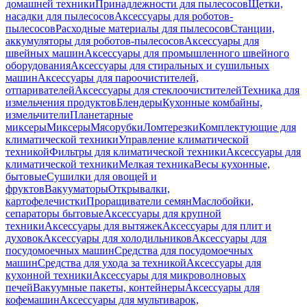
домашней техники
Принадлежности для пылесосов
Щетки,
насадки для пылесосов
Аксессуары для роботов-
пылесосов
Расходные материалы для пылесосов
Станции,
аккумуляторы для роботов-пылесосов
Аксессуары для
швейных машин
Аксессуары для промышленного швейного
оборудования
Аксессуары для стиральных и сушильных
машин
Аксессуары для пароочистителей,
отпаривателей
Аксессуары для стеклоочистителей
Техника для
измельчения продуктов
Блендеры
Кухонные комбайны,
измельчители
Планетарные
миксеры
Миксеры
Мясорубки
Ломтерезки
Комплектующие для
климатической техники
Управление климатической
техникой
Фильтры для климатической техники
Аксессуары для
климатической техники
Мелкая техника
Весы кухонные,
бытовые
Сушилки для овощей и
фруктов
Вакууматоры
Открывалки,
картофелечистки
Проращиватели семян
Маслобойки,
сепараторы бытовые
Аксессуары для крупной
техники
Аксессуары для вытяжек
Аксессуары для плит и
духовок
Аксессуары для холодильников
Аксессуары для
посудомоечных машин
Средства для посудомоечных
машин
Средства для ухода за техникой
Аксессуары для
кухонной техники
Аксессуары для микроволновых
печей
Вакуумные пакеты, контейнеры
Аксессуары для
кофемашин
Аксессуары для мультиварок,