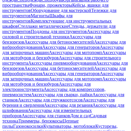
пространства
Фонари, прожекторы
Кейсы, ящики для
инструментов
Оборудование для мастерской
Тележки для
инструментов
Магниты
Шкафы для
инструментов
Комплектующие для инструментальных
шкафов
Стеллажи металлические
Стенды, держатели для
инструментов
Поддоны для инструментов
Аксессуары для
силовой и строительной техники
Аксессуары для
бензорезов
Аксессуары для бетоносмесителей
Аксессуары для
виброоборудования
Аксессуары для генераторов
Аксессуары
для затирочных машин
Аксессуары для мотопомп
Аксессуары
для мотобуров и бензобуров
Аксессуары для строительного
инструмента
Аксессуары пневмооборудования
Аксессуары для
бензорезов
Аксессуары для бетоносмесителей
Аксессуары для
виброоборудования
Аксессуары для генераторов
Аксессуары
для затирочных машин
Аксессуары для мотопомп
Аксессуары
для мотобуров и бензобуров
Аксессуары для
электроинструмента
Аксессуары для компрессоров,
пневмосистем
Аксессуары для сварки, пайки
Аксессуары для
станков
Аксессуары для стружкоотсосов
Аксессуары для
бурения и сверления
Аксессуары для резания
Аксессуары для
шлифования
Аксессуары для измерительных
приборов
Аксессуары для станков
Дом и сад
Садовая
техника
Триммеры, бензокосы
Цепные
пилы
Газонокосилки
Культиваторы, мотоблоки
Кусторезы,