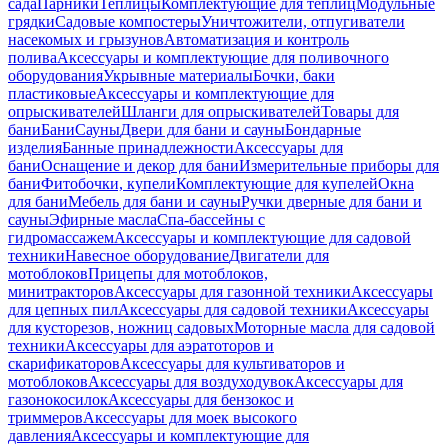
сада
Парники
Теплицы
Комплектующие для теплиц
Модульные
грядки
Садовые компостеры
Уничтожители, отпугиватели
насекомых и грызунов
Автоматизация и контроль
полива
Аксессуары и комплектующие для поливочного
оборудования
Укрывные материалы
Бочки, баки
пластиковые
Аксессуары и комплектующие для
опрыскивателей
Шланги для опрыскивателей
Товары для
бани
Бани
Сауны
Двери для бани и сауны
Бондарные
изделия
Банные принадлежности
Аксессуары для
бани
Оснащение и декор для бани
Измерительные приборы для
бани
Фитобочки, купели
Комплектующие для купелей
Окна
для бани
Мебель для бани и сауны
Ручки дверные для бани и
сауны
Эфирные масла
Спа-бассейны с
гидромассажем
Аксессуары и комплектующие для садовой
техники
Навесное оборудование
Двигатели для
мотоблоков
Прицепы для мотоблоков,
минитракторов
Аксессуары для газонной техники
Аксессуары
для цепных пил
Аксессуары для садовой техники
Аксессуары
для кусторезов, ножниц садовых
Моторные масла для садовой
техники
Аксессуары для аэратоторов и
скарификаторов
Аксессуары для культиваторов и
мотоблоков
Аксессуары для воздуходувок
Аксессуары для
газонокосилок
Аксессуары для бензокос и
триммеров
Аксессуары для моек высокого
давления
Аксессуары и комплектующие для