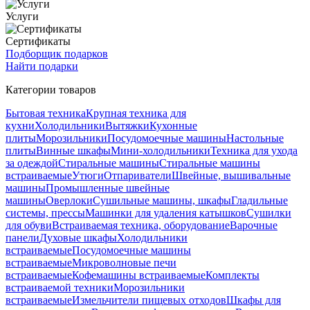
Услуги
Сертификаты
Подборщик подарков
Найти подарки
Категории товаров
Бытовая техника
Крупная техника для
кухни
Холодильники
Вытяжки
Кухонные
плиты
Морозильники
Посудомоечные машины
Настольные
плиты
Винные шкафы
Мини-холодильники
Техника для ухода
за одеждой
Стиральные машины
Стиральные машины
встраиваемые
Утюги
Отпариватели
Швейные, вышивальные
машины
Промышленные швейные
машины
Оверлоки
Сушильные машины, шкафы
Гладильные
системы, прессы
Машинки для удаления катышков
Сушилки
для обуви
Встраиваемая техника, оборудование
Варочные
панели
Духовые шкафы
Холодильники
встраиваемые
Посудомоечные машины
встраиваемые
Микроволновые печи
встраиваемые
Кофемашины встраиваемые
Комплекты
встраиваемой техники
Морозильники
встраиваемые
Измельчители пищевых отходов
Шкафы для