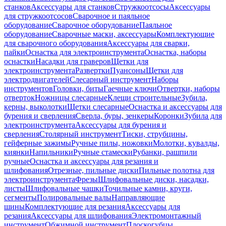
станков
Аксессуары для станков
Стружкоотсосы
Аксессуары
для стружкоотсосов
Сварочное и паяльное
оборудование
Сварочное оборудование
Паяльное
оборудование
Сварочные маски, аксессуары
Комплектующие
для сварочного оборудования
Аксессуары для сварки,
пайки
Оснастка для электроинструмента
Оснастка, наборы
оснастки
Насадки для граверов
Щетки для
электроинструмента
Развертки
Пуансоны
Щетки для
электродвигателей
Слесарный инструмент
Наборы
инструментов
Головки, биты
Гаечные ключи
Отвертки, наборы
отверток
Ножницы слесарные
Клещи строительные
Зубила,
керны, выколотки
Щетки слесарные
Оснастка и аксессуары для
бурения и сверления
Сверла, буры, зенкеры
Коронки
Зубила для
электроинструмента
Аксессуары для бурения и
сверления
Столярный инструмент
Тиски, струбцины,
гейферные зажимы
Ручные пилы, ножовки
Молотки, кувалды,
киянки
Напильники
Ручные стамески
Рубанки, рашпили
ручные
Оснастка и аксессуары для резания и
шлифования
Отрезные, пильные диски
Пильные полотна для
электроинструмента
Фрезы
Шлифовальные диски, насадки,
листы
Шлифовальные чашки
Точильные камни, круги,
сегменты
Полировальные валы
Направляющие
шины
Комплектующие для резания
Аксессуары для
резания
Аксессуары для шлифования
Электромонтажный
инструмент
Обжимной инструмент
Плоскогубцы,