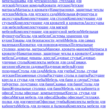
мебель
Шкафы для детской
Полки, стеллажи для
детской
Детские комоды
Кровати детские
Детские
матрасы
Матрасы в кроватку
Наматрасники, защитные чехлы
детские
Мебель для детского сада
Мебельная фурнитура и
аксессуары
Комплектующие для столов
Комплектующие для
стульев
Комплектующие для кроватей и кроваток
Аксессуары
для мебели
Комплектующие для мягкой
мебели
Комплектующие для корпусной мебели
Мебельная
фурнитура
Чехлы для мебели
Системы хранения для
кухни
Товары для безопасности детей
Мебель для самых
маленьких
Кроватки для новорожденных
Пеленальные
столики, комоды, матрасы
Манежи, кровати-манежи
Матрасы в
кроватку
Наматрасники, защитные чехлы в кроватку
Садовая
мебель
Садовые диваны, кресла
Садовые стулья
Садовые,
уличные столы
Комплекты мебели для сада
Гамаки,
шезлонги
Качели садовые
Надувная мебель
Кухни
походные
Столы для сада
Мебель для учебы
Столы, стулья
детские
Письменные столы
Растущие столы и парты
Растущие
кресла и стулья для учебы
Мебель для бани и сауны
Стулья,
табуретки, подставки для бани
Скамьи для бани
Столы для
бани
Журнальные столики для бани
Мебель для кабинета и
офиса
Столы офисные, компьютерные
Кресла, стулья для
офиса
Мягкая мебель для офиса
Шкафы офисные
Стеллажи,
полки для документов
Офисные тумбы
Комплекты мебели для
кабинета
Мебель для лоджии и балкона
Комплекты мебели для