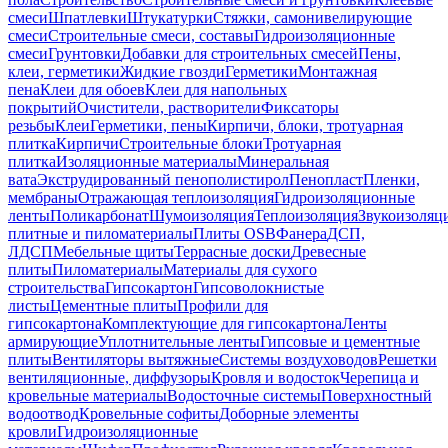
смеси
Шпатлевки
Штукатурки
Стяжки, самонивелирующие
смеси
Строительные смеси, составы
Гидроизоляционные
смеси
Грунтовки
Добавки для строительных смесей
Пены,
клеи, герметики
Жидкие гвозди
Герметики
Монтажная
пена
Клеи для обоев
Клеи для напольных
покрытий
Очистители, растворители
Фиксаторы
резьбы
Клеи
Герметики, пены
Кирпичи, блоки, тротуарная
плитка
Кирпичи
Строительные блоки
Тротуарная
плитка
Изоляционные материалы
Минеральная
вата
Экструдированный пенополистирол
Пенопласт
Пленки,
мембраны
Отражающая теплоизоляция
Гидроизоляционные
ленты
Поликарбонат
Шумоизоляция
Теплоизоляция
Звукоизоляц
плитные и пиломатериалы
Плиты OSB
Фанера
ДСП,
ЛДСП
Мебельные щиты
Террасные доски
Древесные
плиты
Пиломатериалы
Материалы для сухого
строительства
Гипсокартон
Гипсоволокнистые
листы
Цементные плиты
Профили для
гипсокартона
Комплектующие для гипсокартона
Ленты
армирующие
Уплотнительные ленты
Гипсовые и цементные
плиты
Вентиляторы вытяжные
Системы воздуховодов
Решетки
вентиляционные, диффузоры
Кровля и водосток
Черепица и
кровельные материалы
Водосточные системы
Поверхностный
водоотвод
Кровельные софиты
Доборные элементы
кровли
Гидроизоляционные