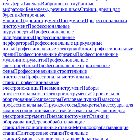
тельферы
Такелаж
Виброплиты, глубинные
вибраторы
Бензорезы, резчики швов
Стойки, дрели для
бурения
Затирочные
машины
Гидроинструмент
Погрузчики
Профессиональный
инструмент
Профессиональные
шуруповерты
Профессиональные
шлифмашины
Профессиональные
перфораторы
Профессиональные циркулярные
пилы
Профессиональные электролобзики
Профессиональные
дрели
Профессиональные фрезеры
Профессиональные
мультиинструменты
Профессиональные
электрорубанки
Профессиональные строительные
фены
Профессиональные строительные
пистолеты
Профессиональные точильные
станки
Профессиональные
электроножницы
Пневмоинструмент
Наборы
профессионального электроинструмента
Строительное
оборудование
Компрессоры
Тепловые пушки
Пылесосы
профессиональные
Стружкоотсосы
Домкраты
Аксессуары для
компрессоров, пневмосистем
Системы пылеудаления для
электроинструмента
Пневмоинструмент
Станки и
оборудование
Деревообрабатывающие
станки
Ленточнопильные станки
Металлообрабатывающие
станки
Плиткорезные станки
Точильные
станки
Комплектующие для станков
Оснастка для