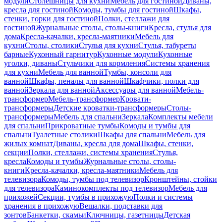
модули
Столешницы для кухни
Мебель для гостиной
Диваны,
кресла для гостиной
Комоды, тумбы для гостиной
Шкафы,
стенки, горки для гостиной
Полки, стеллажи для
гостиной
Журнальные столы, столы-книги
Кресла, стулья для
дома
Кресла-качалки, кресла-маятники
Мебель для
кухни
Столы, столики
Стулья для кухни
Стулья, табуреты
барные
Кухонный гарнитур
Кухонные модули
Кухонные
уголки, диваны
Стульчики для кормления
Системы хранения
для кухни
Мебель для ванной
Тумбы, консоли для
ванной
Шкафы, пеналы для ванной
Шкафчики, полки для
ванной
Зеркала для ванной
Аксессуары для ванной
Мебель-
трансформер
Мебель-трансформер
Кровати-
трансформеры
Детские кроватки-трансформеры
Столы-
трансформеры
Мебель для спальни
Зеркала
Комплекты мебели
для спальни
Прикроватные тумбы
Комоды и тумбы для
спальни
Туалетные столики
Шкафы для спальни
Мебель для
жилых комнат
Диваны, кресла для дома
Шкафы, стенки,
секции
Полки, стеллажи, системы хранения
Стулья,
кресла
Комоды и тумбы
Журнальные столы, столы-
книги
Кресла-качалки, кресла-маятники
Мебель для
телевизора
Комоды, тумбы под телевизор
Кронштейны, стойки
для телевизора
Каминокомплекты под телевизор
Мебель для
прихожей
Секции, тумбы в прихожую
Полки и системы
хранения в прихожую
Вешалки, подставки для
зонтов
Банкетки, скамьи
Ключницы, газетницы
Детская