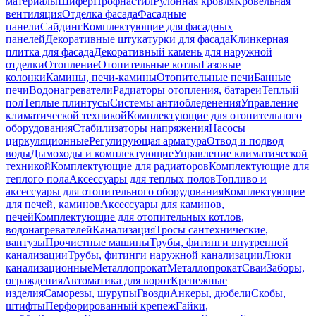
материалы
Шифер
Профнастил
Рулонная кровля
Кровельная
вентиляция
Отделка фасада
Фасадные
панели
Сайдинг
Комплектующие для фасадных
панелей
Декоративные штукатурки для фасада
Клинкерная
плитка для фасада
Декоративный камень для наружной
отделки
Отопление
Отопительные котлы
Газовые
колонки
Камины, печи-камины
Отопительные печи
Банные
печи
Водонагреватели
Радиаторы отопления, батареи
Теплый
пол
Теплые плинтусы
Системы антиобледенения
Управление
климатической техникой
Комплектующие для отопительного
оборудования
Стабилизаторы напряжения
Насосы
циркуляционные
Регулирующая арматура
Отвод и подвод
воды
Дымоходы и комплектующие
Управление климатической
техникой
Комплектующие для радиаторов
Комплектующие для
теплого пола
Аксессуары для теплых полов
Топливо и
аксессуары для отопительного оборудования
Комплектующие
для печей, каминов
Аксессуары для каминов,
печей
Комплектующие для отопительных котлов,
водонагревателей
Канализация
Тросы сантехнические,
вантузы
Прочистные машины
Трубы, фитинги внутренней
канализации
Трубы, фитинги наружной канализации
Люки
канализационные
Металлопрокат
Металлопрокат
Сваи
Заборы,
ограждения
Автоматика для ворот
Крепежные
изделия
Саморезы, шурупы
Гвозди
Анкеры, дюбели
Скобы,
штифты
Перфорированный крепеж
Гайки,