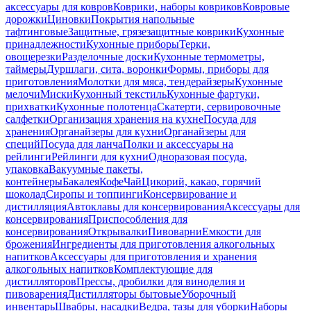
аксессуары для ковров
Коврики, наборы ковриков
Ковровые
дорожки
Циновки
Покрытия напольные
тафтинговые
Защитные, грязезащитные коврики
Кухонные
принадлежности
Кухонные приборы
Терки,
овощерезки
Разделочные доски
Кухонные термометры,
таймеры
Дуршлаги, сита, воронки
Формы, приборы для
приготовления
Молотки для мяса, тендерайзеры
Кухонные
мелочи
Миски
Кухонный текстиль
Кухонные фартуки,
прихватки
Кухонные полотенца
Скатерти, сервировочные
салфетки
Организация хранения на кухне
Посуда для
хранения
Органайзеры для кухни
Органайзеры для
специй
Посуда для ланча
Полки и аксессуары на
рейлинги
Рейлинги для кухни
Одноразовая посуда,
упаковка
Вакуумные пакеты,
контейнеры
Бакалея
Кофе
Чай
Цикорий, какао, горячий
шоколад
Сиропы и топпинги
Консервирование и
дистилляция
Автоклавы для консервирования
Аксессуары для
консервирования
Приспособления для
консервирования
Открывалки
Пивоварни
Емкости для
брожения
Ингредиенты для приготовления алкогольных
напитков
Аксессуары для приготовления и хранения
алкогольных напитков
Комплектующие для
дистилляторов
Прессы, дробилки для виноделия и
пивоварения
Дистилляторы бытовые
Уборочный
инвентарь
Швабры, насадки
Ведра, тазы для уборки
Наборы