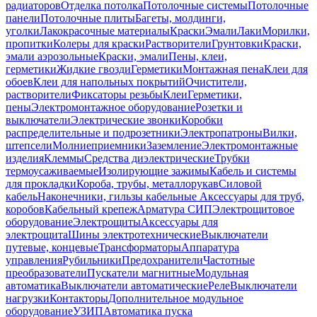
радиаторов
Отделка потолка
Потолочные системы
Потолочные
панели
Потолочные плиты
Багеты, молдинги,
уголки
Лакокрасочные материалы
Краски
Эмали
Лаки
Морилки,
пропитки
Колеры для краски
Растворители
Грунтовки
Краски,
эмали аэрозольные
Краски, эмали
Пены, клеи,
герметики
Жидкие гвозди
Герметики
Монтажная пена
Клеи для
обоев
Клеи для напольных покрытий
Очистители,
растворители
Фиксаторы резьбы
Клеи
Герметики,
пены
Электромонтажное оборудование
Розетки и
выключатели
Электрические звонки
Коробки
распределительные и подрозетники
Электропатроны
Вилки,
штепсели
Молниеприемники
Заземление
Электромонтажные
изделия
Клеммы
Средства диэлектрические
Трубки
термоусаживаемые
Изолирующие зажимы
Кабель и системы
для прокладки
Короба, трубы, металлорукав
Силовой
кабель
Наконечники, гильзы кабельные
Аксессуары для труб,
коробов
Кабельный крепеж
Арматура СИП
Электрощитовое
оборудование
Электрощиты
Аксессуары для
электрощита
Шины электротехнические
Выключатели
путевые, концевые
Трансформаторы
Аппаратура
управления
Рубильники
Предохранители
Частотные
преобразователи
Пускатели магнитные
Модульная
автоматика
Выключатели автоматические
Реле
Выключатели
нагрузки
Контакторы
Дополнительное модульное
оборудование
УЗИП
Автоматика пуска