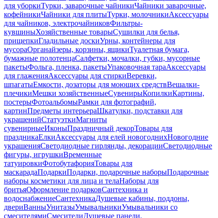
для уборки
Турки, заварочные чайники
Чайники заварочные,
кофейники
Чайники для плиты
Турки, молочники
Аксессуары
для чайников, электрочайников
Фильтры-
кувшины
Хозяйственные товары
Сушилки для белья,
прищепки
Гладильные доски
Урны, контейнеры для
мусора
Органайзеры, корзины, ящики
Туалетная бумага,
бумажные полотенца
Салфетки, мочалки, губки, мусорные
пакеты
Фольга, пленка, пакеты
Упаковочная тара
Аксессуары
для глажения
Аксессуары для стирки
Веревки,
шпагаты
Емкости, дозаторы для моющих средств
Вешалки-
плечики
Мешки хозяйственные
Сувениры
Копилки
Картины,
постеры
Фотоальбомы
Рамки для фотографий,
картин
Предметы интерьера
Шкатулки, подставки для
украшений
Статуэтки
Магниты
сувенирные
Иконы
Праздничный декор
Товары для
праздника
Елки
Аксессуары для елей новогодних
Новогодние
украшения
Светодиодные гирлянды, декорации
Светодиодные
фигуры, игрушки
Временные
татуировки
Фотобутафория
Товары для
маскарада
Подарки
Подарки, подарочные наборы
Подарочные
наборы косметики для лица и тела
Наборы для
бритья
Оформление подарков
Сантехника и
водоснабжение
Сантехника
Душевые кабины, поддоны,
двери
Ванны
Унитазы
Умывальники
Умывальники со
смесителями
Смесители
Душевые панели,