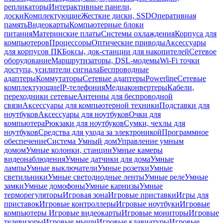
репликаторы
Интерактивные панели,
доски
Комплектующие
Жесткие диски, SSD
Оперативная
память
Видеокарты
Компьютерные блоки
питания
Материнские платы
Системы охлаждения
Корпуса для
компьютеров
Процессоры
Оптические приводы
Аксессуары
для корпусов ПК
Боксы, док-станции для накопителей
Сетевое
оборудование
Маршрутизаторы, DSL-модемы
Wi-Fi точки
доступа, усилители сигнала
Беспроводные
адаптеры
Коммутаторы
Сетевые адаптеры
Powerline
Сетевые
комплектующие
IP-телефония
Медиаконвертеры
Кабели,
переходники сетевые
Антенны для беспроводной
связи
Аксессуары для компьютерной техники
Подставки для
ноутбуков
Аксессуары для ноутбуков
Очки для
компьютера
Рюкзаки для ноутбуков
Сумки, чехлы для
ноутбуков
Средства для ухода за электроникой
Программное
обеспечение
Система Умный дом
Управление умным
домом
Умные колонки, станции
Умные камеры
видеонаблюдения
Умные датчики для дома
Умные
лампы
Умные выключатели
Умные розетки
Умные
светильники
Умные светодиодные ленты
Умные реле
Умные
замки
Умные домофоны
Умные карнизы
Умные
терморегуляторы
Игровая зона
Игровые приставки
Игры для
приставок
Игровые контроллеры
Игровые ноутбуки
Игровые
компьютеры
Игровые видеокарты
Игровые мониторы
Игровые
телевизоры
Игровые мыши
Игровые клавиатуры
Игровые