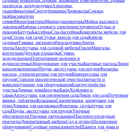
садовые ножницы
Садовые, кормовые измельчители
Садовые
пылесосы, воздуходувки
Аэраторы,
скарификаторы
Снегоуборщики
Дровоколы
Сеялки,
разбрасыватели
семян
Минитракторы
Миникультиваторы
Мойки высокого
давления
Наборы садового электроинструмента
Отдых и
пикник
Батуты
Бассейны
Спа-бассейны
Комплекты мебели для
сада
Столы для сада
Стулья, кресла для сада
Качели
садовые
Гамаки, шезлонги
Раскладушки
Зонты,
тенты
Аксессуары для садовой мебели
Грили
Мангалы,
коптильни
Детская площадка
Сумки-
холодильники
Портативные колонки и
аудиосистемы
Оборудование для участка
Бытовые насосы
Люки
канализационные
Пруды, аксессуары для прудов
Фильтры,
насосы, стерилизаторы для прудов
Компрессоры для
прудов
Станции биологической очистки
Запчасти и
комплектующие для оборудования
Благоустройство
участка
Дачные дома
Беседки
Бани
Хозблоки и
сараи
Аксессуары для озеленения сада
Декор для сада
Почтовые
ящики, таблички
Козырьки
Скворечники, кормушки для
птиц
Домики для насекомых
Фонтаны, скульптуры для
сада
Пруды, аксессуары для прудов
Уличные
обогреватели
Уличные светильники
Противогололедные
реагенты
Декоративный щебень
Сад и огород
Поливочное
оборудование
Садовые опрыскиватели
Шланги для дома и