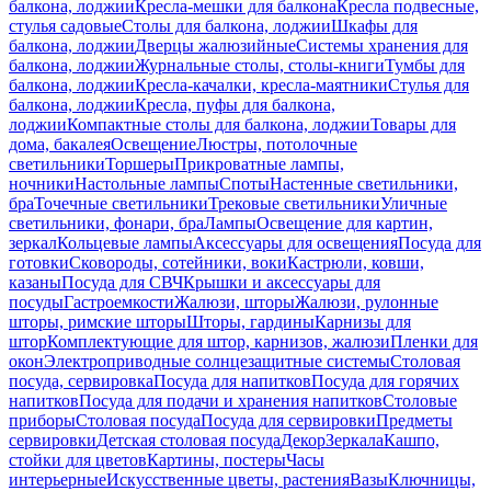
балкона, лоджии
Кресла-мешки для балкона
Кресла подвесные,
стулья садовые
Столы для балкона, лоджии
Шкафы для
балкона, лоджии
Дверцы жалюзийные
Системы хранения для
балкона, лоджии
Журнальные столы, столы-книги
Тумбы для
балкона, лоджии
Кресла-качалки, кресла-маятники
Стулья для
балкона, лоджии
Кресла, пуфы для балкона,
лоджии
Компактные столы для балкона, лоджии
Товары для
дома, бакалея
Освещение
Люстры, потолочные
светильники
Торшеры
Прикроватные лампы,
ночники
Настольные лампы
Споты
Настенные светильники,
бра
Точечные светильники
Трековые светильники
Уличные
светильники, фонари, бра
Лампы
Освещение для картин,
зеркал
Кольцевые лампы
Аксессуары для освещения
Посуда для
готовки
Сковороды, сотейники, воки
Кастрюли, ковши,
казаны
Посуда для СВЧ
Крышки и аксессуары для
посуды
Гастроемкости
Жалюзи, шторы
Жалюзи, рулонные
шторы, римские шторы
Шторы, гардины
Карнизы для
штор
Комплектующие для штор, карнизов, жалюзи
Пленки для
окон
Электроприводные солнцезащитные системы
Столовая
посуда, сервировка
Посуда для напитков
Посуда для горячих
напитков
Посуда для подачи и хранения напитков
Столовые
приборы
Столовая посуда
Посуда для сервировки
Предметы
сервировки
Детская столовая посуда
Декор
Зеркала
Кашпо,
стойки для цветов
Картины, постеры
Часы
интерьерные
Искусственные цветы, растения
Вазы
Ключницы,