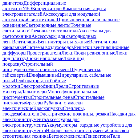
двигателя
Дифференциальные
автоматы
УЗО
Конденсаторы
Комплексная защита
электродвигателей
Аксессуары для модульной
автоматики
Светотехника
Промышленное и сигнальное
освещение
Светодиодные ленты
Точечные
светильники
Трековые светильники
Аксессуары для
светотехники
Аксессуары для светодиодных
лент
Вентиляция
Вентиляторы вытяжные
Вентиляторы
канальные
Системы воздуховодов
Решетки вентиляционные,
диффузоры
Проветриватели
Люки
Люки ревизионные
Люки
под плитку
Люки напольные
Люки под
покраску
Строительный
инструмент
Электроинструмент
Шуруповерты,
гайковерты
Шлифмашины
Циркулярные, сабельные
пилы
Перфораторы, отбойные
молотки
Электролобзики
Дрели
Строительные
миксеры
Дальномеры
Многофункциональные
инструменты
Строительные фены
Строительные
пистолеты
Фрезеры
Рубанки, стамески
электрические
Краскопульты
Степлеры,
гвоздезабиватели
Электрические ножницы, резаки
Насадки для
электроинструмента
Аксессуары для
электроинструмента
Аккумуляторы, зарядные устройства для
электроинструмента
Наборы электроинструмента
Силовая и
строительная техника
Бетоносмесители
Генераторы
Тали,