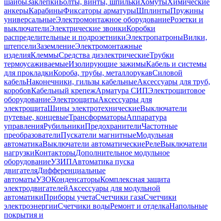
шайбы
Заклепки
Болты, винты, шпильки
Хомуты
Химические
анкеры
Карабины
Фиксаторы арматуры
Шплинты
Пружины
универсальные
Электромонтажное оборудование
Розетки и
выключатели
Электрические звонки
Коробки
распределительные и подрозетники
Электропатроны
Вилки,
штепсели
Заземление
Электромонтажные
изделия
Клеммы
Средства диэлектрические
Трубки
термоусаживаемые
Изолирующие зажимы
Кабель и системы
для прокладки
Короба, трубы, металлорукав
Силовой
кабель
Наконечники, гильзы кабельные
Аксессуары для труб,
коробов
Кабельный крепеж
Арматура СИП
Электрощитовое
оборудование
Электрощиты
Аксессуары для
электрощита
Шины электротехнические
Выключатели
путевые, концевые
Трансформаторы
Аппаратура
управления
Рубильники
Предохранители
Частотные
преобразователи
Пускатели магнитные
Модульная
автоматика
Выключатели автоматические
Реле
Выключатели
нагрузки
Контакторы
Дополнительное модульное
оборудование
УЗИП
Автоматика пуска
двигателя
Дифференциальные
автоматы
УЗО
Конденсаторы
Комплексная защита
электродвигателей
Аксессуары для модульной
автоматики
Приборы учета
Счетчики газа
Счетчики
электроэнергии
Счетчики воды
Ремонт и отделка
Напольные
покрытия и