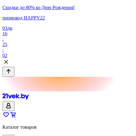
Скидки до 80% ко Дню Рождения!
промокод HAPPY22
03
дн
16
:
25
:
02
Каталог товаров