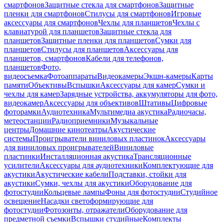
смартфонов
Защитные стекла для смартфонов
Защитные
пленки для смартфонов
Стилусы для смартфонов
Игровые
аксессуары для смартфонов
Чехлы для планшетов
Чехлы с
клавиатурой для планшетов
Защитные стекла для
планшетов
Защитные пленки для планшетов
Сумки для
планшетов
Стилусы для планшетов
Аксессуары для
планшетов, смартфонов
Кабели для телефонов,
планшетов
Фото,
видеосъемка
Фотоаппараты
Видеокамеры
Экшн-камеры
Карты
памяти
Объективы
Вспышки
Аксессуары для камер
Сумки и
чехлы для камер
Зарядные устройства, аккумуляторы для фото,
видеокамер
Аксессуары для объективов
Штативы
Цифровые
фоторамки
Аудиотехника
Мультимедиа акустика
Радиочасы,
метеостанции
Радиоприемники
Музыкальные
центры
Домашние кинотеатры
Акустические
системы
Проигрыватели виниловых пластинок
Аксессуары
для виниловых проигрывателей
Виниловые
пластинки
Инсталляционная акустика
Трансляционные
усилители
Аксессуары для аудиотехники
Комплектующие для
акустики
Акустические кабели
Подставки, стойки для
акустики
Сумки, чехлы для акустики
Оборудование для
фотостудии
Кольцевые лампы
Фоны для фотостудии
Студийное
освещение
Насадки светоформирующие для
фотостудии
Фотозонты, отражатели
Оборудование для
предметной съемки
Вспышки студийные
Комплекты