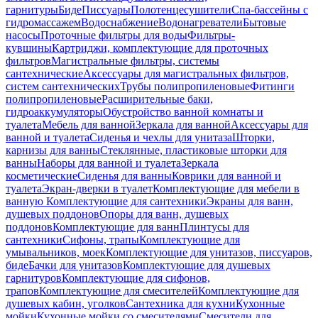
гарнитуры
Биде
Писсуары
Полотенцесушители
Спа-бассейны с
гидромассажем
Водоснабжение
Водонагреватели
Бытовые
насосы
Проточные фильтры для воды
Фильтры-
кувшины
Картриджи, комплектующие для проточных
фильтров
Магистральные фильтры, системы
сантехнические
Аксессуары для магистральных фильтров,
систем сантехнических
Трубы полипропиленовые
Фитинги
полипропиленовые
Расширительные баки,
гидроаккумуляторы
Обустройство ванной комнаты и
туалета
Мебель для ванной
Зеркала для ванной
Аксессуары для
ванной и туалета
Сиденья и чехлы для унитаза
Шторки,
карнизы для ванны
Стеклянные, пластиковые шторки для
ванны
Наборы для ванной и туалета
Зеркала
косметические
Сиденья для ванны
Коврики для ванной и
туалета
Экран-дверки в туалет
Комплектующие для мебели в
ванную
Комплектующие для сантехники
Экраны для ванн,
душевых поддонов
Опоры для ванн, душевых
поддонов
Комплектующие для ванн
Плинтусы для
сантехники
Сифоны, трапы
Комплектующие для
умывальников, моек
Комплектующие для унитазов, писсуаров,
биде
Бачки для унитазов
Комплектующие для душевых
гарнитуров
Комплектующие для сифонов,
трапов
Комплектующие для смесителей
Комплектующие для
душевых кабин, уголков
Сантехника для кухни
Кухонные
мойки
Кухонные мойки со смесителями
Смесители для