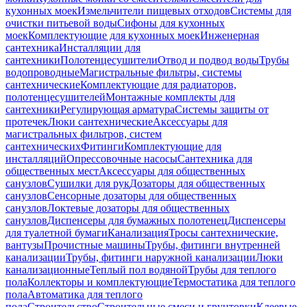
кухонных моек
Измельчители пищевых отходов
Системы для
очистки питьевой воды
Сифоны для кухонных
моек
Комплектующие для кухонных моек
Инженерная
сантехника
Инсталляции для
сантехники
Полотенцесушители
Отвод и подвод воды
Трубы
водопроводные
Магистральные фильтры, системы
сантехнические
Комплектующие для радиаторов,
полотенцесушителей
Монтажные комплекты для
сантехники
Регулирующая арматура
Системы защиты от
протечек
Люки сантехнические
Аксессуары для
магистральных фильтров, систем
сантехнических
Фитинги
Комплектующие для
инсталляций
Опрессовочные насосы
Сантехника для
общественных мест
Аксессуары для общественных
санузлов
Сушилки для рук
Дозаторы для общественных
санузлов
Сенсорные дозаторы для общественных
санузлов
Локтевые дозаторы для общественных
санузлов
Диспенсеры для бумажных полотенец
Диспенсеры
для туалетной бумаги
Канализация
Тросы сантехнические,
вантузы
Прочистные машины
Трубы, фитинги внутренней
канализации
Трубы, фитинги наружной канализации
Люки
канализационные
Теплый пол водяной
Трубы для теплого
пола
Коллекторы и комплектующие
Термостатика для теплого
пола
Автоматика для теплого
пола
Строительство
Строительные смеси и грунтовки
Клеевые