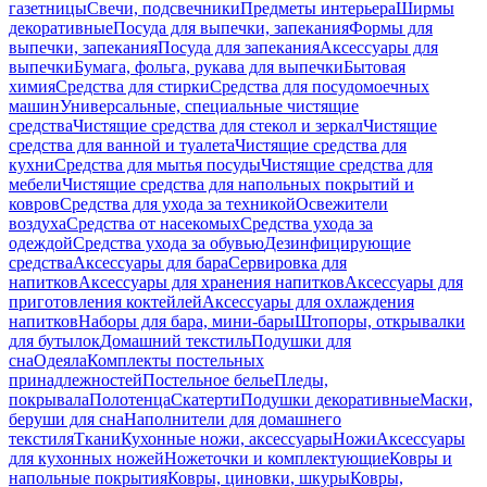
газетницы
Свечи, подсвечники
Предметы интерьера
Ширмы
декоративные
Посуда для выпечки, запекания
Формы для
выпечки, запекания
Посуда для запекания
Аксессуары для
выпечки
Бумага, фольга, рукава для выпечки
Бытовая
химия
Средства для стирки
Средства для посудомоечных
машин
Универсальные, специальные чистящие
средства
Чистящие средства для стекол и зеркал
Чистящие
средства для ванной и туалета
Чистящие средства для
кухни
Средства для мытья посуды
Чистящие средства для
мебели
Чистящие средства для напольных покрытий и
ковров
Средства для ухода за техникой
Освежители
воздуха
Средства от насекомых
Средства ухода за
одеждой
Средства ухода за обувью
Дезинфицирующие
средства
Аксессуары для бара
Сервировка для
напитков
Аксессуары для хранения напитков
Аксессуары для
приготовления коктейлей
Аксессуары для охлаждения
напитков
Наборы для бара, мини-бары
Штопоры, открывалки
для бутылок
Домашний текстиль
Подушки для
сна
Одеяла
Комплекты постельных
принадлежностей
Постельное белье
Пледы,
покрывала
Полотенца
Скатерти
Подушки декоративные
Маски,
беруши для сна
Наполнители для домашнего
текстиля
Ткани
Кухонные ножи, аксессуары
Ножи
Аксессуары
для кухонных ножей
Ножеточки и комплектующие
Ковры и
напольные покрытия
Ковры, циновки, шкуры
Ковры,