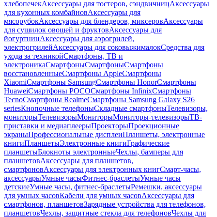
хлебопечек
Аксессуары для тостеров, сэндвичниц
Аксессуары
для кухонных комбайнов
Аксессуары для
мясорубок
Аксессуары для блендеров, миксеров
Аксессуары
для сушилок овощей и фруктов
Аксессуары для
йогуртниц
Аксессуары для аэрогрилей,
электрогрилей
Аксессуары для соковыжималок
Средства для
ухода за техникой
Смартфоны, ТВ и
электроника
Смартфоны
Смартфоны
Смартфоны
восстановленные
Смартфоны Apple
Смартфоны
Xiaomi
Смартфоны Samsung
Смартфоны Honor
Смартфоны
Huawei
Смартфоны POCO
Смартфоны Infinix
Смартфоны
Tecno
Смартфоны Realme
Смартфоны Samsung Galaxy S26
series
Кнопочные телефоны
Складные смартфоны
Телевизоры,
мониторы
Телевизоры
Мониторы
Мониторы-телевизоры
ТВ-
приставки и медиаплееры
Проекторы
Проекционные
экраны
Профессиональные дисплеи
Планшеты, электронные
книги
Планшеты
Электронные книги
Графические
планшеты
Блокноты электронные
Чехлы, бамперы для
планшетов
Аксессуары для планшетов,
смартфонов
Аксессуары для электронных книг
Смарт-часы,
аксессуары
Умные часы
Фитнес-браслеты
Умные часы
детские
Умные часы, фитнес-браслеты
Ремешки, аксессуары
для умных часов
Кабели для умных часов
Аксессуары для
смартфонов, планшетов
Зарядные устройства для телефонов,
планшетов
Чехлы, защитные стекла для телефонов
Чехлы для