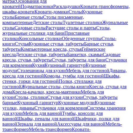
матрас
Основания для
кроватей
Подматрасники
Раскладушки
Кровати-трансформеры,
шкафы-кровати
Кровати-домики
Столы
Кухонные
столы
Барные столы
Столы письменные,
компьютерные
Детские столы
Туалетные столики
Журнальные
столы
Садовые столы
Растущие столы и парты
Столы,
журнальные столики для бани
Приставные
столики
Консольные столики
Обеденные группы
Столы-
книги
Стулья
Кухонные стулья, табуреты
Барные стулья,
табуреты
Компьютерные кресла, стулья
Геймерские
кресла
Детские стулья, табуреты
Банкетки, скамьи
Садовые
кресла, стулья, табуреты
Стулья, табуреты для бани
Стульчики
для кормления
Кухня
Кухонный гарнитур
Кухонные
модули
Столешницы для кухни
Мебель для гостиной
Диваны,
кресла для гостиной
Комоды, тумбы для гостиной
Шкафы,
стенки, горки для гостиной
Полки, стеллажи для
гостиной
Журнальные столы, столы-книги
Кресла, стулья для
дома
Кресла-качалки, кресла-маятники
Мебель для
кухни
Столы, столики
Стулья для кухни
Стулья, табуреты
барные
Кухонный гарнитур
Кухонные модули
Кухонные
уголки, диваны
Стульчики для кормления
Системы хранения
для кухни
Мебель для ванной
Тумбы, консоли для
ванной
Шкафы, пеналы для ванной
Шкафчики, полки для
ванной
Зеркала для ванной
Аксессуары для ванной
Мебель-
трансформер
Мебель-трансформер
Кровати-