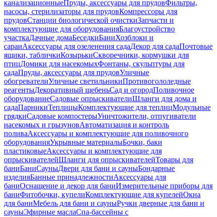
канализационные
Пруды, аксессуары для прудов
Фильтры,
насосы, стерилизаторы для прудов
Компрессоры для
прудов
Станции биологической очистки
Запчасти и
комплектующие для оборудования
Благоустройство
участка
Дачные дома
Беседки
Бани
Хозблоки и
сараи
Аксессуары для озеленения сада
Декор для сада
Почтовые
ящики, таблички
Козырьки
Скворечники, кормушки для
птиц
Домики для насекомых
Фонтаны, скульптуры для
сада
Пруды, аксессуары для прудов
Уличные
обогреватели
Уличные светильники
Противогололедные
реагенты
Декоративный щебень
Сад и огород
Поливочное
оборудование
Садовые опрыскиватели
Шланги для дома и
сада
Парники
Теплицы
Комплектующие для теплиц
Модульные
грядки
Садовые компостеры
Уничтожители, отпугиватели
насекомых и грызунов
Автоматизация и контроль
полива
Аксессуары и комплектующие для поливочного
оборудования
Укрывные материалы
Бочки, баки
пластиковые
Аксессуары и комплектующие для
опрыскивателей
Шланги для опрыскивателей
Товары для
бани
Бани
Сауны
Двери для бани и сауны
Бондарные
изделия
Банные принадлежности
Аксессуары для
бани
Оснащение и декор для бани
Измерительные приборы для
бани
Фитобочки, купели
Комплектующие для купелей
Окна
для бани
Мебель для бани и сауны
Ручки дверные для бани и
сауны
Эфирные масла
Спа-бассейны с