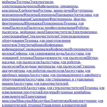
мейкеры
Тостеры
Электрогрили,
электрошашлычницы
Вафельницы, орешницы,
кексницы
Хлебопечки
Ростеры, мини-печи
Йогуртницы,
мороженицы
Фризеры
Блинницы
Пароварки
Автоклавы для
консервирования
Сыроварни
Фритюрницы, фондю-
фритюрницы
Яйцеварки
Попкорницы
Техника для
дома
Пылесосы
Пылесосы профессиональные
Роботы-
пылесосы, мойщики окон
Пароочистители
Электровеники,
электрошвабры
Стеклоочистители
Стерилизационное
оборудование
Техника для приготовления
напитков
Электрочайники
Кофеварки,
кофемашины
Соковыжималки
Кофемолки
Вспениватели
молока
Сифоны для газирования воды
Аксессуары для
домашней техники
Принадлежности для пылесосов
Щетки,
насадки для пылесосов
Аксессуары для роботов-
пылесосов
Расходные материалы для пылесосов
Станции,
аккумуляторы для роботов-пылесосов
Аксессуары для
швейных машин
Аксессуары для промышленного швейного
оборудования
Аксессуары для стиральных и сушильных
машин
Аксессуары для пароочистителей,
отпаривателей
Аксессуары для стеклоочистителей
Техника для
измельчения продуктов
Блендеры
Кухонные комбайны,
измельчители
Планетарные
миксеры
Миксеры
Мясорубки
Ломтерезки
Комплектующие для
климатической техники
Управление климатической