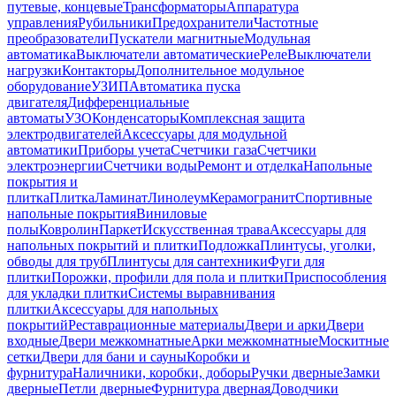
путевые, концевые
Трансформаторы
Аппаратура
управления
Рубильники
Предохранители
Частотные
преобразователи
Пускатели магнитные
Модульная
автоматика
Выключатели автоматические
Реле
Выключатели
нагрузки
Контакторы
Дополнительное модульное
оборудование
УЗИП
Автоматика пуска
двигателя
Дифференциальные
автоматы
УЗО
Конденсаторы
Комплексная защита
электродвигателей
Аксессуары для модульной
автоматики
Приборы учета
Счетчики газа
Счетчики
электроэнергии
Счетчики воды
Ремонт и отделка
Напольные
покрытия и
плитка
Плитка
Ламинат
Линолеум
Керамогранит
Спортивные
напольные покрытия
Виниловые
полы
Ковролин
Паркет
Искусственная трава
Аксессуары для
напольных покрытий и плитки
Подложка
Плинтусы, уголки,
обводы для труб
Плинтусы для сантехники
Фуги для
плитки
Порожки, профили для пола и плитки
Приспособления
для укладки плитки
Системы выравнивания
плитки
Аксессуары для напольных
покрытий
Реставрационные материалы
Двери и арки
Двери
входные
Двери межкомнатные
Арки межкомнатные
Москитные
сетки
Двери для бани и сауны
Коробки и
фурнитура
Наличники, коробки, доборы
Ручки дверные
Замки
дверные
Петли дверные
Фурнитура дверная
Доводчики