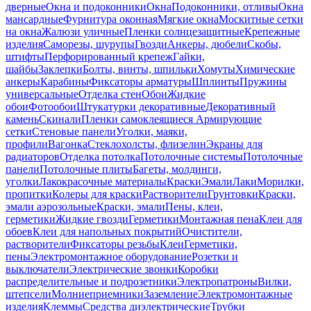
дверные
Окна и подоконники
Окна
Подоконники, отливы
Окна
мансардные
Фурнитура оконная
Мягкие окна
Москитные сетки
на окна
Жалюзи уличные
Пленки солнцезащитные
Крепежные
изделия
Саморезы, шурупы
Гвозди
Анкеры, дюбели
Скобы,
штифты
Перфорированный крепеж
Гайки,
шайбы
Заклепки
Болты, винты, шпильки
Хомуты
Химические
анкеры
Карабины
Фиксаторы арматуры
Шплинты
Пружины
универсальные
Отделка стен
Обои
Жидкие
обои
Фотообои
Штукатурки декоративные
Декоративный
камень
Скинали
Пленки самоклеящиеся
Армирующие
сетки
Стеновые панели
Уголки, маяки,
профили
Вагонка
Стеклохолсты, флизелин
Экраны для
радиаторов
Отделка потолка
Потолочные системы
Потолочные
панели
Потолочные плиты
Багеты, молдинги,
уголки
Лакокрасочные материалы
Краски
Эмали
Лаки
Морилки,
пропитки
Колеры для краски
Растворители
Грунтовки
Краски,
эмали аэрозольные
Краски, эмали
Пены, клеи,
герметики
Жидкие гвозди
Герметики
Монтажная пена
Клеи для
обоев
Клеи для напольных покрытий
Очистители,
растворители
Фиксаторы резьбы
Клеи
Герметики,
пены
Электромонтажное оборудование
Розетки и
выключатели
Электрические звонки
Коробки
распределительные и подрозетники
Электропатроны
Вилки,
штепсели
Молниеприемники
Заземление
Электромонтажные
изделия
Клеммы
Средства диэлектрические
Трубки