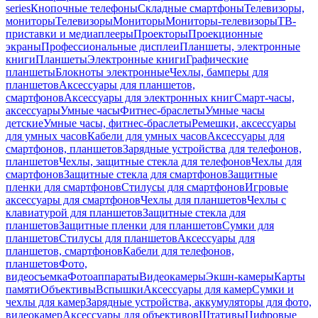
series
Кнопочные телефоны
Складные смартфоны
Телевизоры,
мониторы
Телевизоры
Мониторы
Мониторы-телевизоры
ТВ-
приставки и медиаплееры
Проекторы
Проекционные
экраны
Профессиональные дисплеи
Планшеты, электронные
книги
Планшеты
Электронные книги
Графические
планшеты
Блокноты электронные
Чехлы, бамперы для
планшетов
Аксессуары для планшетов,
смартфонов
Аксессуары для электронных книг
Смарт-часы,
аксессуары
Умные часы
Фитнес-браслеты
Умные часы
детские
Умные часы, фитнес-браслеты
Ремешки, аксессуары
для умных часов
Кабели для умных часов
Аксессуары для
смартфонов, планшетов
Зарядные устройства для телефонов,
планшетов
Чехлы, защитные стекла для телефонов
Чехлы для
смартфонов
Защитные стекла для смартфонов
Защитные
пленки для смартфонов
Стилусы для смартфонов
Игровые
аксессуары для смартфонов
Чехлы для планшетов
Чехлы с
клавиатурой для планшетов
Защитные стекла для
планшетов
Защитные пленки для планшетов
Сумки для
планшетов
Стилусы для планшетов
Аксессуары для
планшетов, смартфонов
Кабели для телефонов,
планшетов
Фото,
видеосъемка
Фотоаппараты
Видеокамеры
Экшн-камеры
Карты
памяти
Объективы
Вспышки
Аксессуары для камер
Сумки и
чехлы для камер
Зарядные устройства, аккумуляторы для фото,
видеокамер
Аксессуары для объективов
Штативы
Цифровые