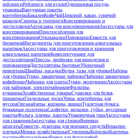
рейлинги
Рейлинги для кухни
Одноразовая посуда,
упаковка
Вакуумные пакеты,
контейнеры
Бакалея
Кофе
Чай
Цикорий, какао, горячий
шоколад
Сиропы и топпинги
Консервирование и
дистилляция
Автоклавы для консервирования
Аксессуары для
консервирования
Приспособления для
консервирования
Открывалки
Пивоварни
Емкости для
брожения
Ингредиенты для приготовления алкогольных
напитков
Аксессуары для приготовления и хранения
алкогольных напитков
Комплектующие для
дистилляторов
Прессы, дробилки для виноделия и
пивоварения
Дистилляторы бытовые
Уборочный
инвентарь
Швабры, насадки
Ведра, тазы для уборки
Наборы
для уборки
Турки, заварочные чайники
Чайники заварочные,
кофейники
Чайники для плиты
Турки, молочники
Аксессуары
для чайников, электрочайников
Фильтры-
кувшины
Хозяйственные товары
Сушилки для белья,
прищепки
Гладильные доски
Урны, контейнеры для
мусора
Органайзеры, корзины, ящики
Туалетная бумага,
бумажные полотенца
Салфетки, мочалки, губки, мусорные
пакеты
Фольга, пленка, пакеты
Упаковочная тара
Аксессуары
для глажения
Аксессуары для стирки
Веревки,
шпагаты
Емкости, дозаторы для моющих средств
Вешалки-
плечики
Мешки хозяйственные
Сувениры
Копилки
Картины,
постеры
Фотоальбомы
Рамки для фотографий,