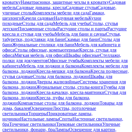
кроватку
Наматрасники, защитные чехлы в кроватку
Садовая
мебель
Садовые диваны, кресла
Садовые стулья
Садовые,
уличные столы
Комплекты мебели для сада
Гамаки,
шезлонги
Качели садовые
Надувная мебель
Кухни
походные
Столы для сада
Мебель для учебы
Столы, стулья
детские
Письменные столы
Растущие столы и парты
Растущие
кресла и стулья для учебы
Мебель для бани и сауны
Стулья,
табуретки, подставки для бани
Скамьи для бани
Столы для
бани
Журнальные столики для бани
Мебель для кабинета и
офиса
Столы офисные, компьютерные
Кресла, стулья для
офиса
Мягкая мебель для офиса
Шкафы офисные
Стеллажи,
полки для документов
Офисные тумбы
Комплекты мебели для
кабинета
Мебель для лоджии и балкона
Комплекты мебели для
балкона, лоджии
Кресла-мешки для балкона
Кресла подвесные,
стулья садовые
Столы для балкона, лоджии
Шкафы для
балкона, лоджии
Дверцы жалюзийные
Системы хранения для
балкона, лоджии
Журнальные столы, столы-книги
Тумбы для
балкона, лоджии
Кресла-качалки, кресла-маятники
Стулья для
балкона, лоджии
Кресла, пуфы для балкона,
лоджии
Компактные столы для балкона, лоджии
Товары для
дома, бакалея
Освещение
Люстры, потолочные
светильники
Торшеры
Прикроватные лампы,
ночники
Настольные лампы
Споты
Настенные светильники,
бра
Точечные светильники
Трековые светильники
Уличные
светильники, фонари, бра
Лампы
Освещение для картин,