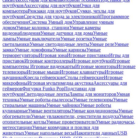
ноутбуков
Аксессуары для ноутбуков
Очки для
компьютера
Рюкзаки для ноутбуков
Сумки, чехлы для
ноутбуков
Средства для ухода за электроникой
Программное
обеспечение
Система Умный дом
Управление умным
домом
Умные колонки, станции
Умные камеры
видеонаблюдения
Умные датчики для дома
Умные
лампы
Умные выключатели
Умные розетки
Умные
светильники
Умные светодиодные ленты
Умные реле
Умные
замки
Умные домофоны
Умные карнизы
Умные
терморегуляторы
Игровая зона
Игровые приставки
Игры для
приставок
Игровые контроллеры
Игровые ноутбуки
Игровые
компьютеры
Игровые видеокарты
Игровые мониторы
Игровые
телевизоры
Игровые мыши
Игровые клавиатуры
Игровые
наушники
Кресла геймерские
Столы геймерские
Игровые
микрофоны
Игровая мультимедиа акустика
Аксессуары для
геймеров
Фигурки Funko Pop
Подставки для
ноутбуков
Светодиодные ленты
Лампы для мониторов
Умная
техника
Умные роботы-пылесосы
Умные телевизоры
Умные
стиральные машины
Умные чайники
Умные роботы
кулинарные
Умные вентиляторы
Умные кондиционеры
Умные
обогреватели
Умные увлажнители, очистители воздуха
Умные
отопительные котлы
Умные проветриватели
Умные радиочасы,
метеостанции
Умные кормушки и поилки для
животных
Умные напольные весы
Накопители данных
USB