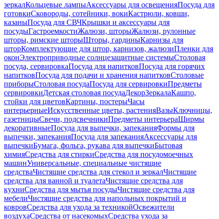
зеркал
Кольцевые лампы
Аксессуары для освещения
Посуда для
готовки
Сковороды, сотейники, воки
Кастрюли, ковши,
казаны
Посуда для СВЧ
Крышки и аксессуары для
посуды
Гастроемкости
Жалюзи, шторы
Жалюзи, рулонные
шторы, римские шторы
Шторы, гардины
Карнизы для
штор
Комплектующие для штор, карнизов, жалюзи
Пленки для
окон
Электроприводные солнцезащитные системы
Столовая
посуда, сервировка
Посуда для напитков
Посуда для горячих
напитков
Посуда для подачи и хранения напитков
Столовые
приборы
Столовая посуда
Посуда для сервировки
Предметы
сервировки
Детская столовая посуда
Декор
Зеркала
Кашпо,
стойки для цветов
Картины, постеры
Часы
интерьерные
Искусственные цветы, растения
Вазы
Ключницы,
газетницы
Свечи, подсвечники
Предметы интерьера
Ширмы
декоративные
Посуда для выпечки, запекания
Формы для
выпечки, запекания
Посуда для запекания
Аксессуары для
выпечки
Бумага, фольга, рукава для выпечки
Бытовая
химия
Средства для стирки
Средства для посудомоечных
машин
Универсальные, специальные чистящие
средства
Чистящие средства для стекол и зеркал
Чистящие
средства для ванной и туалета
Чистящие средства для
кухни
Средства для мытья посуды
Чистящие средства для
мебели
Чистящие средства для напольных покрытий и
ковров
Средства для ухода за техникой
Освежители
воздуха
Средства от насекомых
Средства ухода за