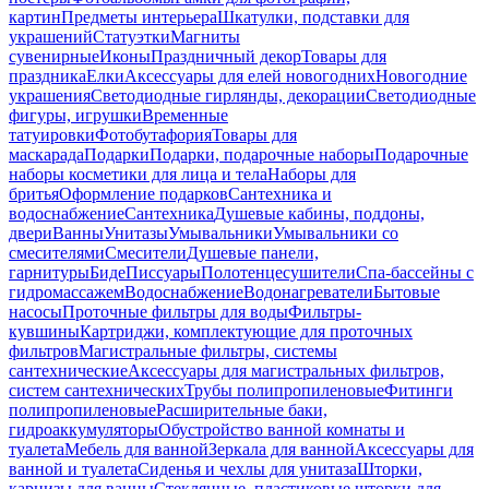
картин
Предметы интерьера
Шкатулки, подставки для
украшений
Статуэтки
Магниты
сувенирные
Иконы
Праздничный декор
Товары для
праздника
Елки
Аксессуары для елей новогодних
Новогодние
украшения
Светодиодные гирлянды, декорации
Светодиодные
фигуры, игрушки
Временные
татуировки
Фотобутафория
Товары для
маскарада
Подарки
Подарки, подарочные наборы
Подарочные
наборы косметики для лица и тела
Наборы для
бритья
Оформление подарков
Сантехника и
водоснабжение
Сантехника
Душевые кабины, поддоны,
двери
Ванны
Унитазы
Умывальники
Умывальники со
смесителями
Смесители
Душевые панели,
гарнитуры
Биде
Писсуары
Полотенцесушители
Спа-бассейны с
гидромассажем
Водоснабжение
Водонагреватели
Бытовые
насосы
Проточные фильтры для воды
Фильтры-
кувшины
Картриджи, комплектующие для проточных
фильтров
Магистральные фильтры, системы
сантехнические
Аксессуары для магистральных фильтров,
систем сантехнических
Трубы полипропиленовые
Фитинги
полипропиленовые
Расширительные баки,
гидроаккумуляторы
Обустройство ванной комнаты и
туалета
Мебель для ванной
Зеркала для ванной
Аксессуары для
ванной и туалета
Сиденья и чехлы для унитаза
Шторки,
карнизы для ванны
Стеклянные, пластиковые шторки для