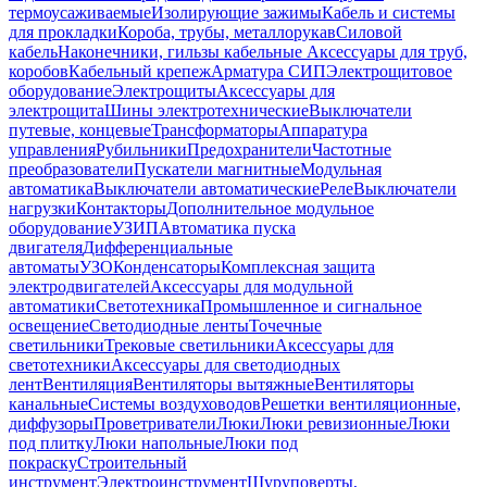
термоусаживаемые
Изолирующие зажимы
Кабель и системы
для прокладки
Короба, трубы, металлорукав
Силовой
кабель
Наконечники, гильзы кабельные
Аксессуары для труб,
коробов
Кабельный крепеж
Арматура СИП
Электрощитовое
оборудование
Электрощиты
Аксессуары для
электрощита
Шины электротехнические
Выключатели
путевые, концевые
Трансформаторы
Аппаратура
управления
Рубильники
Предохранители
Частотные
преобразователи
Пускатели магнитные
Модульная
автоматика
Выключатели автоматические
Реле
Выключатели
нагрузки
Контакторы
Дополнительное модульное
оборудование
УЗИП
Автоматика пуска
двигателя
Дифференциальные
автоматы
УЗО
Конденсаторы
Комплексная защита
электродвигателей
Аксессуары для модульной
автоматики
Светотехника
Промышленное и сигнальное
освещение
Светодиодные ленты
Точечные
светильники
Трековые светильники
Аксессуары для
светотехники
Аксессуары для светодиодных
лент
Вентиляция
Вентиляторы вытяжные
Вентиляторы
канальные
Системы воздуховодов
Решетки вентиляционные,
диффузоры
Проветриватели
Люки
Люки ревизионные
Люки
под плитку
Люки напольные
Люки под
покраску
Строительный
инструмент
Электроинструмент
Шуруповерты,