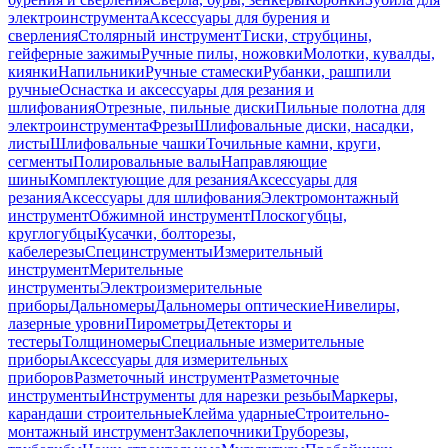
электроинструмента
Аксессуары для бурения и
сверления
Столярный инструмент
Тиски, струбцины,
гейферные зажимы
Ручные пилы, ножовки
Молотки, кувалды,
киянки
Напильники
Ручные стамески
Рубанки, рашпили
ручные
Оснастка и аксессуары для резания и
шлифования
Отрезные, пильные диски
Пильные полотна для
электроинструмента
Фрезы
Шлифовальные диски, насадки,
листы
Шлифовальные чашки
Точильные камни, круги,
сегменты
Полировальные валы
Направляющие
шины
Комплектующие для резания
Аксессуары для
резания
Аксессуары для шлифования
Электромонтажный
инструмент
Обжимной инструмент
Плоскогубцы,
круглогубцы
Кусачки, болторезы,
кабелерезы
Специнструменты
Измерительный
инструмент
Мерительные
инструменты
Электроизмерительные
приборы
Дальномеры
Дальномеры оптические
Нивелиры,
лазерные уровни
Пирометры
Детекторы и
тестеры
Толщиномеры
Специальные измерительные
приборы
Аксессуары для измерительных
приборов
Разметочный инструмент
Разметочные
инструменты
Инструменты для нарезки резьбы
Маркеры,
карандаши строительные
Клейма ударные
Строительно-
монтажный инструмент
Заклепочники
Труборезы,