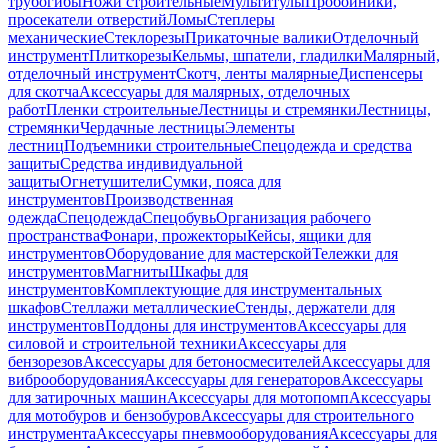
трубогибы
Ножи строительные
Мультитулы
Пробойники,
просекатели отверстий
Ломы
Степлеры
механические
Стеклорезы
Прикаточные валики
Отделочный
инструмент
Плиткорезы
Кельмы, шпатели, гладилки
Малярный,
отделочный инструмент
Скотч, ленты малярные
Диспенсеры
для скотча
Аксессуары для малярных, отделочных
работ
Пленки строительные
Лестницы и стремянки
Лестницы,
стремянки
Чердачные лестницы
Элементы
лестниц
Подъемники строительные
Спецодежда и средства
защиты
Средства индивидуальной
защиты
Огнетушители
Сумки, пояса для
инструментов
Производственная
одежда
Спецодежда
Спецобувь
Организация рабочего
пространства
Фонари, прожекторы
Кейсы, ящики для
инструментов
Оборудование для мастерской
Тележки для
инструментов
Магниты
Шкафы для
инструментов
Комплектующие для инструментальных
шкафов
Стеллажи металлические
Стенды, держатели для
инструментов
Поддоны для инструментов
Аксессуары для
силовой и строительной техники
Аксессуары для
бензорезов
Аксессуары для бетоносмесителей
Аксессуары для
виброоборудования
Аксессуары для генераторов
Аксессуары
для затирочных машин
Аксессуары для мотопомп
Аксессуары
для мотобуров и бензобуров
Аксессуары для строительного
инструмента
Аксессуары пневмооборудования
Аксессуары для