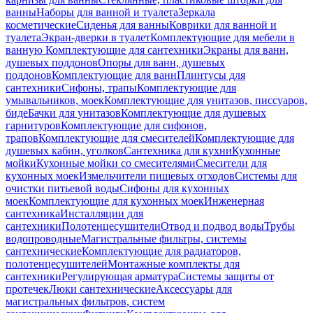
ванны
Наборы для ванной и туалета
Зеркала
косметические
Сиденья для ванны
Коврики для ванной и
туалета
Экран-дверки в туалет
Комплектующие для мебели в
ванную
Комплектующие для сантехники
Экраны для ванн,
душевых поддонов
Опоры для ванн, душевых
поддонов
Комплектующие для ванн
Плинтусы для
сантехники
Сифоны, трапы
Комплектующие для
умывальников, моек
Комплектующие для унитазов, писсуаров,
биде
Бачки для унитазов
Комплектующие для душевых
гарнитуров
Комплектующие для сифонов,
трапов
Комплектующие для смесителей
Комплектующие для
душевых кабин, уголков
Сантехника для кухни
Кухонные
мойки
Кухонные мойки со смесителями
Смесители для
кухонных моек
Измельчители пищевых отходов
Системы для
очистки питьевой воды
Сифоны для кухонных
моек
Комплектующие для кухонных моек
Инженерная
сантехника
Инсталляции для
сантехники
Полотенцесушители
Отвод и подвод воды
Трубы
водопроводные
Магистральные фильтры, системы
сантехнические
Комплектующие для радиаторов,
полотенцесушителей
Монтажные комплекты для
сантехники
Регулирующая арматура
Системы защиты от
протечек
Люки сантехнические
Аксессуары для
магистральных фильтров, систем