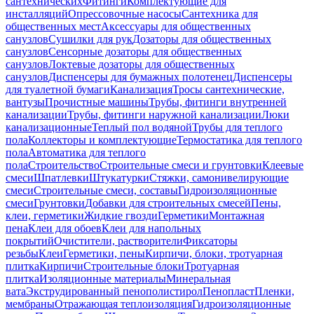
сантехнических
Фитинги
Комплектующие для
инсталляций
Опрессовочные насосы
Сантехника для
общественных мест
Аксессуары для общественных
санузлов
Сушилки для рук
Дозаторы для общественных
санузлов
Сенсорные дозаторы для общественных
санузлов
Локтевые дозаторы для общественных
санузлов
Диспенсеры для бумажных полотенец
Диспенсеры
для туалетной бумаги
Канализация
Тросы сантехнические,
вантузы
Прочистные машины
Трубы, фитинги внутренней
канализации
Трубы, фитинги наружной канализации
Люки
канализационные
Теплый пол водяной
Трубы для теплого
пола
Коллекторы и комплектующие
Термостатика для теплого
пола
Автоматика для теплого
пола
Строительство
Строительные смеси и грунтовки
Клеевые
смеси
Шпатлевки
Штукатурки
Стяжки, самонивелирующие
смеси
Строительные смеси, составы
Гидроизоляционные
смеси
Грунтовки
Добавки для строительных смесей
Пены,
клеи, герметики
Жидкие гвозди
Герметики
Монтажная
пена
Клеи для обоев
Клеи для напольных
покрытий
Очистители, растворители
Фиксаторы
резьбы
Клеи
Герметики, пены
Кирпичи, блоки, тротуарная
плитка
Кирпичи
Строительные блоки
Тротуарная
плитка
Изоляционные материалы
Минеральная
вата
Экструдированный пенополистирол
Пенопласт
Пленки,
мембраны
Отражающая теплоизоляция
Гидроизоляционные