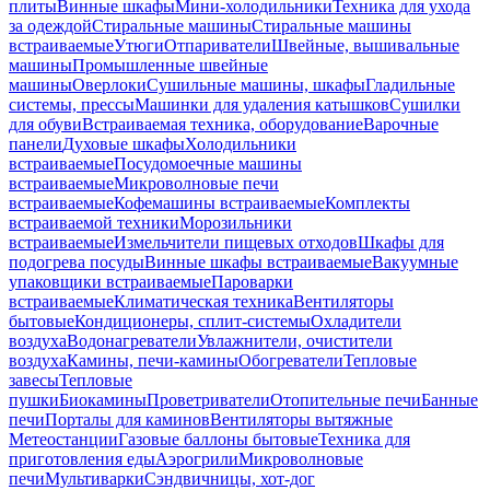
плиты
Винные шкафы
Мини-холодильники
Техника для ухода
за одеждой
Стиральные машины
Стиральные машины
встраиваемые
Утюги
Отпариватели
Швейные, вышивальные
машины
Промышленные швейные
машины
Оверлоки
Сушильные машины, шкафы
Гладильные
системы, прессы
Машинки для удаления катышков
Сушилки
для обуви
Встраиваемая техника, оборудование
Варочные
панели
Духовые шкафы
Холодильники
встраиваемые
Посудомоечные машины
встраиваемые
Микроволновые печи
встраиваемые
Кофемашины встраиваемые
Комплекты
встраиваемой техники
Морозильники
встраиваемые
Измельчители пищевых отходов
Шкафы для
подогрева посуды
Винные шкафы встраиваемые
Вакуумные
упаковщики встраиваемые
Пароварки
встраиваемые
Климатическая техника
Вентиляторы
бытовые
Кондиционеры, сплит-системы
Охладители
воздуха
Водонагреватели
Увлажнители, очистители
воздуха
Камины, печи-камины
Обогреватели
Тепловые
завесы
Тепловые
пушки
Биокамины
Проветриватели
Отопительные печи
Банные
печи
Порталы для каминов
Вентиляторы вытяжные
Метеостанции
Газовые баллоны бытовые
Техника для
приготовления еды
Аэрогрили
Микроволновые
печи
Мультиварки
Сэндвичницы, хот-дог