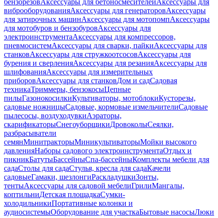
бензорезов
Аксессуары для бетоносмесителей
Аксессуары для
виброоборудования
Аксессуары для генераторов
Аксессуары
для затирочных машин
Аксессуары для мотопомп
Аксессуары
для мотобуров и бензобуров
Аксессуары для
электроинструмента
Аксессуары для компрессоров,
пневмосистем
Аксессуары для сварки, пайки
Аксессуары для
станков
Аксессуары для стружкоотсосов
Аксессуары для
бурения и сверления
Аксессуары для резания
Аксессуары для
шлифования
Аксессуары для измерительных
приборов
Аксессуары для станков
Дом и сад
Садовая
техника
Триммеры, бензокосы
Цепные
пилы
Газонокосилки
Культиваторы, мотоблоки
Кусторезы,
садовые ножницы
Садовые, кормовые измельчители
Садовые
пылесосы, воздуходувки
Аэраторы,
скарификаторы
Снегоуборщики
Дровоколы
Сеялки,
разбрасыватели
семян
Минитракторы
Миникультиваторы
Мойки высокого
давления
Наборы садового электроинструмента
Отдых и
пикник
Батуты
Бассейны
Спа-бассейны
Комплекты мебели для
сада
Столы для сада
Стулья, кресла для сада
Качели
садовые
Гамаки, шезлонги
Раскладушки
Зонты,
тенты
Аксессуары для садовой мебели
Грили
Мангалы,
коптильни
Детская площадка
Сумки-
холодильники
Портативные колонки и
аудиосистемы
Оборудование для участка
Бытовые насосы
Люки