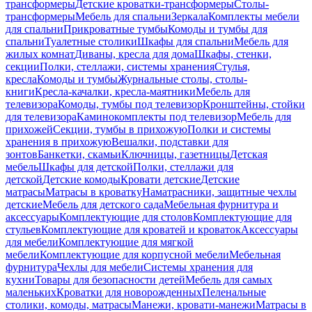
трансформеры
Детские кроватки-трансформеры
Столы-
трансформеры
Мебель для спальни
Зеркала
Комплекты мебели
для спальни
Прикроватные тумбы
Комоды и тумбы для
спальни
Туалетные столики
Шкафы для спальни
Мебель для
жилых комнат
Диваны, кресла для дома
Шкафы, стенки,
секции
Полки, стеллажи, системы хранения
Стулья,
кресла
Комоды и тумбы
Журнальные столы, столы-
книги
Кресла-качалки, кресла-маятники
Мебель для
телевизора
Комоды, тумбы под телевизор
Кронштейны, стойки
для телевизора
Каминокомплекты под телевизор
Мебель для
прихожей
Секции, тумбы в прихожую
Полки и системы
хранения в прихожую
Вешалки, подставки для
зонтов
Банкетки, скамьи
Ключницы, газетницы
Детская
мебель
Шкафы для детской
Полки, стеллажи для
детской
Детские комоды
Кровати детские
Детские
матрасы
Матрасы в кроватку
Наматрасники, защитные чехлы
детские
Мебель для детского сада
Мебельная фурнитура и
аксессуары
Комплектующие для столов
Комплектующие для
стульев
Комплектующие для кроватей и кроваток
Аксессуары
для мебели
Комплектующие для мягкой
мебели
Комплектующие для корпусной мебели
Мебельная
фурнитура
Чехлы для мебели
Системы хранения для
кухни
Товары для безопасности детей
Мебель для самых
маленьких
Кроватки для новорожденных
Пеленальные
столики, комоды, матрасы
Манежи, кровати-манежи
Матрасы в