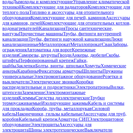
воды
Дымоходы и комплектующие
Управление климатической
техникой
Комплектующие для радиаторов
Комплектующие для
теплого пола
Топливо и аксессуары для отопительного
оборудования
Комплектующие для печей, каминов
Аксессуары
для каминов, печей
Комплектующие для отопительных котлов,
водонагревателей
Канализация
Тросы сантехнические,
вантузы
Прочистные машины
Трубы, фитинги внутренней
канализации
Трубы, фитинги наружной канализации
Люки
канализационные
Металлопрокат
Металлопрокат
Сваи
Заборы,
ограждения
Автоматика для ворот
Крепежные
изделия
Саморезы, шурупы
Гвозди
Анкеры, дюбели
Скобы,
штифты
Перфорированный крепеж
Гайки,
шайбы
Заклепки
Болты, винты, шпильки
Хомуты
Химические
анкеры
Карабины
Фиксаторы арматуры
Шплинты
Пружины
универсальные
Электромонтажное оборудование
Розетки и
выключатели
Электрические звонки
Коробки
распределительные и подрозетники
Электропатроны
Вилки,
штепсели
Заземление
Электромонтажные
изделия
Клеммы
Средства диэлектрические
Трубки
термоусаживаемые
Изолирующие зажимы
Кабель и системы
для прокладки
Короба, трубы, металлорукав
Силовой
кабель
Наконечники, гильзы кабельные
Аксессуары для труб,
коробов
Кабельный крепеж
Арматура СИП
Электрощитовое
оборудование
Электрощиты
Аксессуары для
электрощита
Шины электротехнические
Выключатели