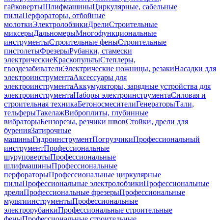
гайковерты
Шлифмашины
Циркулярные, сабельные
пилы
Перфораторы, отбойные
молотки
Электролобзики
Дрели
Строительные
миксеры
Дальномеры
Многофункциональные
инструменты
Строительные фены
Строительные
пистолеты
Фрезеры
Рубанки, стамески
электрические
Краскопульты
Степлеры,
гвоздезабиватели
Электрические ножницы, резаки
Насадки для
электроинструмента
Аксессуары для
электроинструмента
Аккумуляторы, зарядные устройства для
электроинструмента
Наборы электроинструмента
Силовая и
строительная техника
Бетоносмесители
Генераторы
Тали,
тельферы
Такелаж
Виброплиты, глубинные
вибраторы
Бензорезы, резчики швов
Стойки, дрели для
бурения
Затирочные
машины
Гидроинструмент
Погрузчики
Профессиональный
инструмент
Профессиональные
шуруповерты
Профессиональные
шлифмашины
Профессиональные
перфораторы
Профессиональные циркулярные
пилы
Профессиональные электролобзики
Профессиональные
дрели
Профессиональные фрезеры
Профессиональные
мультиинструменты
Профессиональные
электрорубанки
Профессиональные строительные
фены
Профессиональные строительные