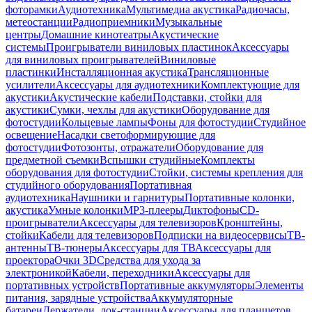
фоторамки
Аудиотехника
Мультимедиа акустика
Радиочасы,
метеостанции
Радиоприемники
Музыкальные
центры
Домашние кинотеатры
Акустические
системы
Проигрыватели виниловых пластинок
Аксессуары
для виниловых проигрывателей
Виниловые
пластинки
Инсталляционная акустика
Трансляционные
усилители
Аксессуары для аудиотехники
Комплектующие для
акустики
Акустические кабели
Подставки, стойки для
акустики
Сумки, чехлы для акустики
Оборудование для
фотостудии
Кольцевые лампы
Фоны для фотостудии
Студийное
освещение
Насадки светоформирующие для
фотостудии
Фотозонты, отражатели
Оборудование для
предметной съемки
Вспышки студийные
Комплекты
оборудования для фотостудии
Стойки, системы крепления для
студийного оборудования
Портативная
аудиотехника
Наушники и гарнитуры
Портативные колонки,
акустика
Умные колонки
MP3-плееры
Диктофоны
CD-
проигрыватели
Аксессуары для телевизоров
Кронштейны,
стойки
Кабели для телевизоров
Подписки на видеосервисы
ТВ-
антенны
ТВ-тюнеры
Аксессуары для ТВ
Аксессуары для
проектора
Очки 3D
Средства для ухода за
электроникой
Кабели, переходники
Аксессуары для
портативных устройств
Портативные аккумуляторы
Элементы
питания, зарядные устройства
Аккумуляторные
батареи
Держатели, док-станции
Аксессуары для планшетов,