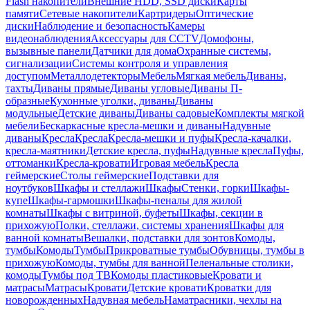
Flash накопители
Внешние HDD, SSD диски
Карты
памяти
Сетевые накопители
Картридеры
Оптические
диски
Наблюдение и безопасность
Камеры
видеонаблюдения
Аксессуары для CCTV
Домофоны,
вызывные панели
Датчики для дома
Охранные системы,
сигнализации
Системы контроля и управления
доступом
Металлодетекторы
Мебель
Мягкая мебель
Диваны,
тахты
Диваны прямые
Диваны угловые
Диваны П-
образные
Кухонные уголки, диваны
Диваны
модульные
Детские диваны
Диваны садовые
Комплекты мягкой
мебели
Бескаркасные кресла-мешки и диваны
Надувные
диваны
Кресла
Кресла
Кресла-мешки и пуфы
Кресла-качалки,
кресла-маятники
Детские кресла, пуфы
Надувные кресла
Пуфы,
оттоманки
Кресла-кровати
Игровая мебель
Кресла
геймерские
Столы геймерские
Подставки для
ноутбуков
Шкафы и стеллажи
Шкафы
Стенки, горки
Шкафы-
купе
Шкафы-гармошки
Шкафы-пеналы для жилой
комнаты
Шкафы с витриной, буфеты
Шкафы, секции в
прихожую
Полки, стеллажи, системы хранения
Шкафы для
ванной комнаты
Вешалки, подставки для зонтов
Комоды,
тумбы
Комоды
Тумбы
Прикроватные тумбы
Обувницы, тумбы в
прихожую
Комоды, тумбы для ванной
Пеленальные столики,
комоды
Тумбы под ТВ
Комоды пластиковые
Кровати и
матрасы
Матрасы
Кровати
Детские кровати
Кроватки для
новорожденных
Надувная мебель
Наматрасники, чехлы на