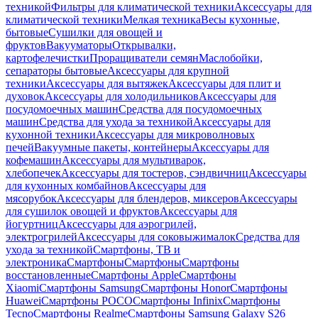
техникой
Фильтры для климатической техники
Аксессуары для
климатической техники
Мелкая техника
Весы кухонные,
бытовые
Сушилки для овощей и
фруктов
Вакууматоры
Открывалки,
картофелечистки
Проращиватели семян
Маслобойки,
сепараторы бытовые
Аксессуары для крупной
техники
Аксессуары для вытяжек
Аксессуары для плит и
духовок
Аксессуары для холодильников
Аксессуары для
посудомоечных машин
Средства для посудомоечных
машин
Средства для ухода за техникой
Аксессуары для
кухонной техники
Аксессуары для микроволновых
печей
Вакуумные пакеты, контейнеры
Аксессуары для
кофемашин
Аксессуары для мультиварок,
хлебопечек
Аксессуары для тостеров, сэндвичниц
Аксессуары
для кухонных комбайнов
Аксессуары для
мясорубок
Аксессуары для блендеров, миксеров
Аксессуары
для сушилок овощей и фруктов
Аксессуары для
йогуртниц
Аксессуары для аэрогрилей,
электрогрилей
Аксессуары для соковыжималок
Средства для
ухода за техникой
Смартфоны, ТВ и
электроника
Смартфоны
Смартфоны
Смартфоны
восстановленные
Смартфоны Apple
Смартфоны
Xiaomi
Смартфоны Samsung
Смартфоны Honor
Смартфоны
Huawei
Смартфоны POCO
Смартфоны Infinix
Смартфоны
Tecno
Смартфоны Realme
Смартфоны Samsung Galaxy S26