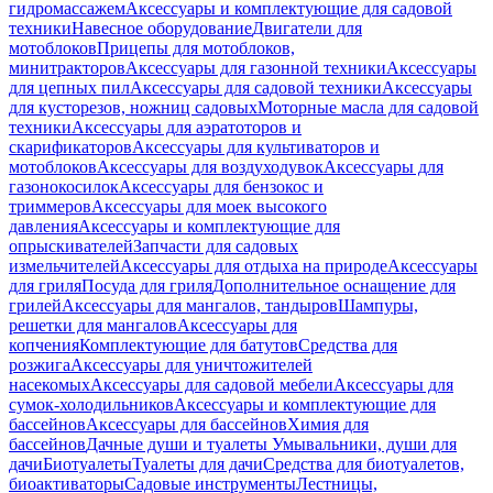
гидромассажем
Аксессуары и комплектующие для садовой
техники
Навесное оборудование
Двигатели для
мотоблоков
Прицепы для мотоблоков,
минитракторов
Аксессуары для газонной техники
Аксессуары
для цепных пил
Аксессуары для садовой техники
Аксессуары
для кусторезов, ножниц садовых
Моторные масла для садовой
техники
Аксессуары для аэратоторов и
скарификаторов
Аксессуары для культиваторов и
мотоблоков
Аксессуары для воздуходувок
Аксессуары для
газонокосилок
Аксессуары для бензокос и
триммеров
Аксессуары для моек высокого
давления
Аксессуары и комплектующие для
опрыскивателей
Запчасти для садовых
измельчителей
Аксессуары для отдыха на природе
Аксессуары
для гриля
Посуда для гриля
Дополнительное оснащение для
грилей
Аксессуары для мангалов, тандыров
Шампуры,
решетки для мангалов
Аксессуары для
копчения
Комплектующие для батутов
Средства для
розжига
Аксессуары для уничтожителей
насекомых
Аксессуары для садовой мебели
Аксессуары для
сумок-холодильников
Аксессуары и комплектующие для
бассейнов
Аксессуары для бассейнов
Химия для
бассейнов
Дачные души и туалеты
Умывальники, души для
дачи
Биотуалеты
Туалеты для дачи
Средства для биотуалетов,
биоактиваторы
Садовые инструменты
Лестницы,