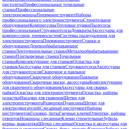
пистолеты
Профессиональные точильные
станки
Профессиональные
электроножницы
Пневмоинструмент
Наборы
профессионального электроинструмента
Строительное
оборудование
Компрессоры
Тепловые пушки
Пылесосы
профессиональные
Стружкоотсосы
Домкраты
Аксессуары для
компрессоров, пневмосистем
Системы пылеудаления для
электроинструмента
Пневмоинструмент
Станки и
оборудование
Деревообрабатывающие
станки
Ленточнопильные станки
Металлообрабатывающие
станки
Плиткорезные станки
Точильные
станки
Комплектующие для станков
Оснастка для
станков
Аксессуары для станков
Стружкоотсосы
Аксессуары
для стружкоотсосов
Сварочное и паяльное
оборудование
Сварочное оборудование
Паяльное
оборудование
Сварочные маски, аксессуары
Комплектующие
для сварочного оборудования
Аксессуары для сварки,
пайки
Оснастка для электроинструмента
Оснастка, наборы
оснастки
Насадки для граверов
Щетки для
электроинструмента
Развертки
Пуансоны
Щетки для
электродвигателей
Слесарный инструмент
Наборы
инструментов
Головки, биты
Гаечные ключи
Отвертки, наборы
отверток
Ножницы слесарные
Клещи строительные
Зубила,
керны, выколотки
Щетки слесарные
Оснастка и аксессуары для
бурения и сверления
Сверла, буры, зенкеры
Коронки
Зубила для