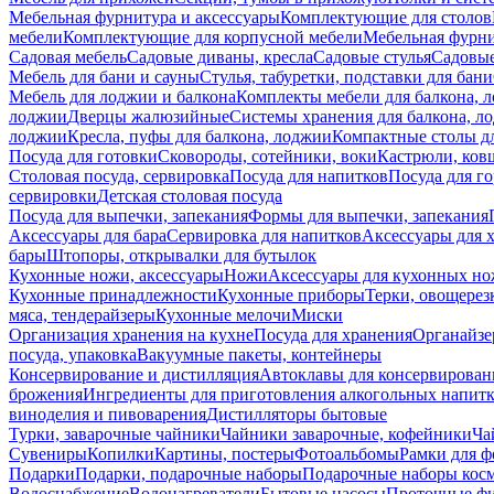
Мебельная фурнитура и аксессуары
Комплектующие для столов
мебели
Комплектующие для корпусной мебели
Мебельная фурн
Садовая мебель
Садовые диваны, кресла
Садовые стулья
Садовые
Мебель для бани и сауны
Стулья, табуретки, подставки для бани
Мебель для лоджии и балкона
Комплекты мебели для балкона, 
лоджии
Дверцы жалюзийные
Системы хранения для балкона, л
лоджии
Кресла, пуфы для балкона, лоджии
Компактные столы дл
Посуда для готовки
Сковороды, сотейники, воки
Кастрюли, ков
Столовая посуда, сервировка
Посуда для напитков
Посуда для г
сервировки
Детская столовая посуда
Посуда для выпечки, запекания
Формы для выпечки, запекания
Аксессуары для бара
Сервировка для напитков
Аксессуары для 
бары
Штопоры, открывалки для бутылок
Кухонные ножи, аксессуары
Ножи
Аксессуары для кухонных н
Кухонные принадлежности
Кухонные приборы
Терки, овощерез
мяса, тендерайзеры
Кухонные мелочи
Миски
Организация хранения на кухне
Посуда для хранения
Органайзе
посуда, упаковка
Вакуумные пакеты, контейнеры
Консервирование и дистилляция
Автоклавы для консервирован
брожения
Ингредиенты для приготовления алкогольных напит
виноделия и пивоварения
Дистилляторы бытовые
Турки, заварочные чайники
Чайники заварочные, кофейники
Ча
Сувениры
Копилки
Картины, постеры
Фотоальбомы
Рамки для ф
Подарки
Подарки, подарочные наборы
Подарочные наборы косм
Водоснабжение
Водонагреватели
Бытовые насосы
Проточные фи