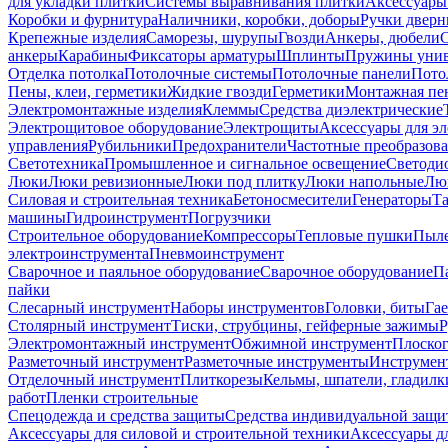
для укладки плитки
Системы выравнивания плитки
Аксессуары
Коробки и фурнитура
Наличники, коробки, доборы
Ручки дверн
Крепежные изделия
Саморезы, шурупы
Гвозди
Анкеры, дюбели
анкеры
Карабины
Фиксаторы арматуры
Шплинты
Пружины унив
Отделка потолка
Потолочные системы
Потолочные панели
Пото
Пены, клеи, герметики
Жидкие гвозди
Герметики
Монтажная пе
Электромонтажные изделия
Клеммы
Средства диэлектрические
Электрощитовое оборудование
Электрощиты
Аксессуары для э
управления
Рубильники
Предохранители
Частотные преобразов
Светотехника
Промышленное и сигнальное освещение
Светоди
Люки
Люки ревизионные
Люки под плитку
Люки напольные
Люк
Силовая и строительная техника
Бетоносмесители
Генераторы
Та
машины
Гидроинструмент
Погрузчики
Строительное оборудование
Компрессоры
Тепловые пушки
Пыле
электроинструмента
Пневмоинструмент
Сварочное и паяльное оборудование
Сварочное оборудование
П
пайки
Слесарный инструмент
Наборы инструментов
Головки, биты
Га
Столярный инструмент
Тиски, струбцины, гейферные зажимы
Р
Электромонтажный инструмент
Обжимной инструмент
Плоског
Разметочный инструмент
Разметочные инструменты
Инструмент
Отделочный инструмент
Плиткорезы
Кельмы, шпатели, гладилк
работ
Пленки строительные
Спецодежда и средства защиты
Средства индивидуальной защ
Аксессуары для силовой и строительной техники
Аксессуары дл