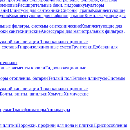
иленовые
Расширительные баки, гидроаккумуляторы
ванн
Плинтусы для сантехники
Сифоны, трапы
Комплектующие
уров
Комплектующие для сифонов, трапов
Комплектующие для
ьные фильтры, системы сантехнические
Комплектующие для
юки сантехнические
Аксессуары для магистральных фильтров,
ружной канализации
Люки канализационные
 составы
Гидроизоляционные смеси
Грунтовки
Добавки для
атериалы
рные элементы кровли
Гидроизоляционные
оры отопления, батареи
Теплый пол
Теплые плинтусы
Системы
ружной канализации
Люки канализационные
Болты, винты, шпильки
Хомуты
Химические
нцевые
Трансформаторы
Аппаратура
я плитки
Порожки, профили для пола и плитки
Приспособления