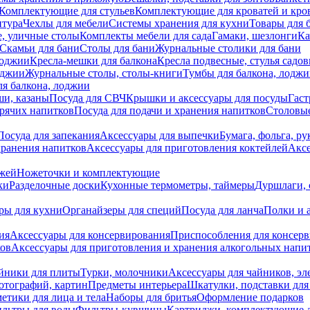
Комплектующие для стульев
Комплектующие для кроватей и кро
итура
Чехлы для мебели
Системы хранения для кухни
Товары для 
, уличные столы
Комплекты мебели для сада
Гамаки, шезлонги
Ка
Скамьи для бани
Столы для бани
Журнальные столики для бани
лоджии
Кресла-мешки для балкона
Кресла подвесные, стулья садо
оджии
Журнальные столы, столы-книги
Тумбы для балкона, лодж
я балкона, лоджии
ши, казаны
Посуда для СВЧ
Крышки и аксессуары для посуды
Гаст
орячих напитков
Посуда для подачи и хранения напитков
Столовы
Посуда для запекания
Аксессуары для выпечки
Бумага, фольга, р
хранения напитков
Аксессуары для приготовления коктейлей
Аксе
ожей
Ножеточки и комплектующие
ки
Разделочные доски
Кухонные термометры, таймеры
Дуршлаги, 
ры для кухни
Органайзеры для специй
Посуда для ланча
Полки и 
ия
Аксессуары для консервирования
Приспособления для консер
ков
Аксессуары для приготовления и хранения алкогольных напи
йники для плиты
Турки, молочники
Аксессуары для чайников, э
отографий, картин
Предметы интерьера
Шкатулки, подставки дл
етики для лица и тела
Наборы для бритья
Оформление подарков
льтры для воды
Фильтры-кувшины
Картриджи, комплектующие д