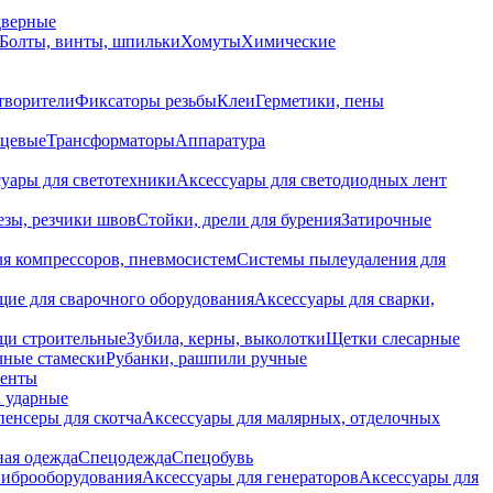
дверные
Болты, винты, шпильки
Хомуты
Химические
творители
Фиксаторы резьбы
Клеи
Герметики, пены
нцевые
Трансформаторы
Аппаратура
уары для светотехники
Аксессуары для светодиодных лент
езы, резчики швов
Стойки, дрели для бурения
Затирочные
ля компрессоров, пневмосистем
Системы пылеудаления для
ие для сварочного оборудования
Аксессуары для сварки,
щи строительные
Зубила, керны, выколотки
Щетки слесарные
чные стамески
Рубанки, рашпили ручные
енты
 ударные
енсеры для скотча
Аксессуары для малярных, отделочных
ная одежда
Спецодежда
Спецобувь
виброоборудования
Аксессуары для генераторов
Аксессуары для