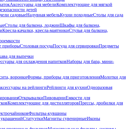
ваток
Аксессуары для мебели
Комплектующие для мягкой
безопасности детей
чели садовые
Надувная мебель
Кухни походные
Столы для сада
вые
Столы для балкона, лоджии
Шкафы для балкона,
ии
Кресла-качалки, кресла-маятники
Стулья для балкона,
роемкости
е приборы
Столовая посуда
Посуда для сервировки
Предметы
укава для выпечки
ссуары для охлаждения напитков
Наборы для бара, мини-
сита, воронки
Формы, приборы для приготовления
Молотки для
аксессуары на рейлинги
Рейлинги для кухни
Одноразовая
вирования
Открывалки
Пивоварни
Емкости для
тков
Комплектующие для дистилляторов
Прессы, дробилки для
лектрочайников
Фильтры-кувшины
я украшений
Статуэтки
Магниты сувенирные
Иконы
ля проточных фильтров
Магистральные фильтры, системы