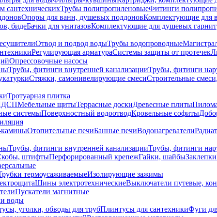
ем сантехнических
Трубы полипропиленовые
Фитинги полипроп
ддонов
Опоры для ванн, душевых поддонов
Комплектующие для 
ов, биде
Бачки для унитазов
Комплектующие для душевых гарнит
есушители
Отвод и подвод воды
Трубы водопроводные
Магистрал
антехники
Регулирующая арматура
Системы защиты от протечек
Л
ций
Опрессовочные насосы
ны
Трубы, фитинги внутренней канализации
Трубы, фитинги на
катурки
Стяжки, самонивелирующие смеси
Строительные смеси,
ки
Тротуарная плитка
ЛДСП
Мебельные щиты
Террасные доски
Древесные плиты
Пилом
ные системы
Поверхностный водоотвод
Кровельные софиты
Добо
тиляция
-камины
Отопительные печи
Банные печи
Водонагреватели
Радиат
ны
Трубы, фитинги внутренней канализации
Трубы, фитинги на
Скобы, штифты
Перфорированный крепеж
Гайки, шайбы
Заклепки
ерсальные
Трубки термоусаживаемые
Изолирующие зажимы
лектрощита
Шины электротехнические
Выключатели путевые, ко
атели
Пускатели магнитные
ки воды
усы, уголки, обводы для труб
Плинтусы для сантехники
Фуги дл