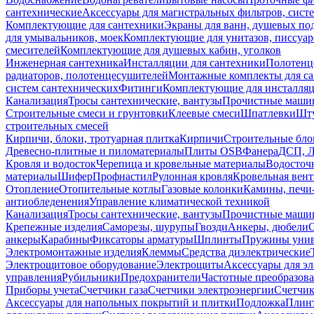
сантехнические
Аксессуары для магистральных фильтров, сист
Комплектующие для сантехники
Экраны для ванн, душевых по
для умывальников, моек
Комплектующие для унитазов, писсуар
смесителей
Комплектующие для душевых кабин, уголков
Инженерная сантехника
Инсталляции для сантехники
Полотенц
радиаторов, полотенцесушителей
Монтажные комплекты для с
систем сантехнических
Фитинги
Комплектующие для инсталля
Канализация
Тросы сантехнические, вантузы
Прочистные маши
Строительные смеси и грунтовки
Клеевые смеси
Шпатлевки
Шту
строительных смесей
Кирпичи, блоки, тротуарная плитка
Кирпичи
Строительные бло
Древесно-плитные и пиломатериалы
Плиты OSB
Фанера
ДСП, 
Кровля и водосток
Черепица и кровельные материалы
Водосточ
материалы
Шифер
Профнастил
Рулонная кровля
Кровельная вен
Отопление
Отопительные котлы
Газовые колонки
Камины, печи
антиобледенения
Управление климатической техникой
Канализация
Тросы сантехнические, вантузы
Прочистные маши
Крепежные изделия
Саморезы, шурупы
Гвозди
Анкеры, дюбели
анкеры
Карабины
Фиксаторы арматуры
Шплинты
Пружины унив
Электромонтажные изделия
Клеммы
Средства диэлектрические
Электрощитовое оборудование
Электрощиты
Аксессуары для э
управления
Рубильники
Предохранители
Частотные преобразов
Приборы учета
Счетчики газа
Счетчики электроэнергии
Счетчи
Аксессуары для напольных покрытий и плитки
Подложка
Плинт