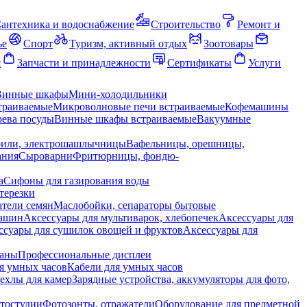
антехника и водоснабжение
Строительство
Ремонт и
ье
Спорт
Туризм, активный отдых
Зоотовары
я
Запчасти и принадлежности
Сертификаты
Услуги
Винные шкафы
Мини-холодильники
траиваемые
Микроволновые печи встраиваемые
Кофемашины
ева посуды
Винные шкафы встраиваемые
Вакуумные
рили, электрошашлычницы
Вафельницы, орешницы,
ания
Сыроварни
Фритюрницы, фондю-
а
Сифоны для газирования воды
терезки
тели семян
Маслобойки, сепараторы бытовые
машин
Аксессуары для мультиварок, хлебопечек
Аксессуары для
ссуары для сушилок овощей и фруктов
Аксессуары для
раны
Профессиональные дисплеи
я умных часов
Кабели для умных часов
ехлы для камер
Зарядные устройства, аккумуляторы для фото,
тостудии
Фотозонты, отражатели
Оборудование для предметной