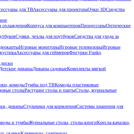
сессуары для ТВ
Аксессуары для проектора
Очки 3D
Средства
ание
 охлаждения
Корпуса для компьютеров
Процессоры
Оптические
утбуков
Сумки, чехлы для ноутбуков
Средства для ухода за
деокарты
Игровые мониторы
Игровые телевизоры
Игровые
акустика
Аксессуары для геймеров
Фигурки Funko
 диски
Детские диваны
Диваны садовые
Комплекты мягкой
ики, комоды
Тумбы под ТВ
Комоды пластиковые
довые столы
Растущие столы и парты
Столы, журнальные
ки, диваны
Стульчики для кормления
Системы хранения для
моды и тумбы
Журнальные столы, столы-книги
Кресла-качалки,
ки, скамьи
Ключницы, газетницы