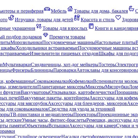
ьютеры и периферия
Мебель
Товары для дома, бакалея
С
мото
Игрушки, товары для детей
Красота и стиль
Здоров
рные украшения
Товары для взрослых
Книги и канцеляри
й подбор подарков
Премиум товары
плиты
Морозильники
Посудомоечные машины
Настольные плиты
 шкафы
Холодильники встраиваемые
Посудомоечные машины вс
встраиваемые
Измельчители пищевых отходов
Шкафы для подогр
чи
Мультиварки
Сэндвичницы, хот-дог мейкеры
Тостеры
Электрог
еницы
Фризеры
Блинницы
Пароварки
Автоклавы для консервиров
ки, кофемашины
Соковыжималки
Кофемолки
Вспениватели молок
ны, измельчители
Планетарные миксеры
Миксеры
Мясорубки
Лом
и фруктов
Вакууматоры
Открывалки, картофелечистки
Проращива
вых печей
Вакуумные пакеты, контейнеры
Аксессуары для кофе
ессуары для мясорубок
Аксессуары для блендеров, миксеров
Аксе
ры для соковыжималок
Средства для ухода за техникой
зоры
ТВ-приставки и медиаплееры
Проекторы
Проекционные эк
сы детские
Умные часы, фитнес-браслеты
Ремешки, аксессуары дл
рты памяти
Объективы
Вспышки
Аксессуары для камер
Сумки и ч
орамки
студии
Студийное освещение
Насадки светоформирующие для фо