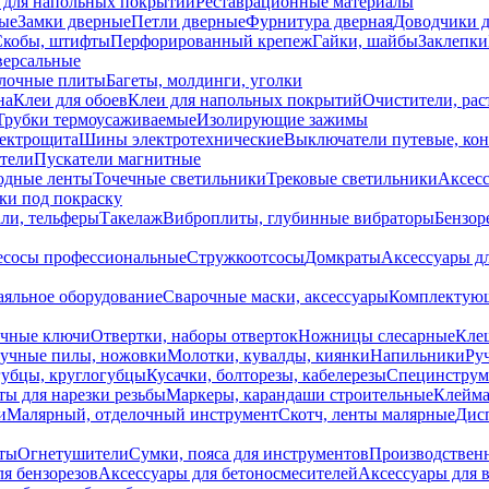
 для напольных покрытий
Реставрационные материалы
ые
Замки дверные
Петли дверные
Фурнитура дверная
Доводчики 
Скобы, штифты
Перфорированный крепеж
Гайки, шайбы
Заклепки
ерсальные
лочные плиты
Багеты, молдинги, уголки
на
Клеи для обоев
Клеи для напольных покрытий
Очистители, рас
Трубки термоусаживаемые
Изолирующие зажимы
лектрощита
Шины электротехнические
Выключатели путевые, ко
атели
Пускатели магнитные
одные ленты
Точечные светильники
Трековые светильники
Аксесс
и под покраску
ли, тельферы
Такелаж
Виброплиты, глубинные вибраторы
Бензор
сосы профессиональные
Стружкоотсосы
Домкраты
Аксессуары д
аяльное оборудование
Сварочные маски, аксессуары
Комплектующ
ечные ключи
Отвертки, наборы отверток
Ножницы слесарные
Кле
учные пилы, ножовки
Молотки, кувалды, киянки
Напильники
Ру
убцы, круглогубцы
Кусачки, болторезы, кабелерезы
Специнструм
ы для нарезки резьбы
Маркеры, карандаши строительные
Клейма
и
Малярный, отделочный инструмент
Скотч, ленты малярные
Дисп
иты
Огнетушители
Сумки, пояса для инструментов
Производствен
я бензорезов
Аксессуары для бетоносмесителей
Аксессуары для 