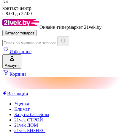
контакт-центр
с
8:00
до
22:00
Онлайн-гипермаркет 21vek.by
Каталог товаров
Избранное
Аккаунт
Корзина
Все акции
Уценка
Климат
Батуты бассейны
21vek СТРОЙ
21vek ДОМ
21vek БИЗНЕС