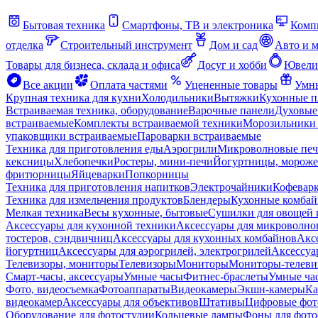
Бытовая техника
Смартфоны, ТВ и электроника
Комп
отделка
Строительный инструмент
Дом и сад
Авто и 
Товары для бизнеса, склада и офиса
Досуг и хобби
Ювели
Все акции
Оплата частями
Уцененные товары
Умны
Крупная техника для кухни
Холодильники
Вытяжки
Кухонные 
Встраиваемая техника, оборудование
Варочные панели
Духовые
встраиваемые
Комплекты встраиваемой техники
Морозильники 
упаковщики встраиваемые
Пароварки встраиваемые
Техника для приготовления еды
Аэрогрили
Микроволновые пе
кексницы
Хлебопечки
Ростеры, мини-печи
Йогуртницы, морож
фритюрницы
Яйцеварки
Попкорницы
Техника для приготовления напитков
Электрочайники
Кофевар
Техника для измельчения продуктов
Блендеры
Кухонные комбай
Мелкая техника
Весы кухонные, бытовые
Сушилки для овощей 
Аксессуары для кухонной техники
Аксессуары для микроволно
тостеров, сэндвичниц
Аксессуары для кухонных комбайнов
Акс
йогуртниц
Аксессуары для аэрогрилей, электрогрилей
Аксессуа
Телевизоры, мониторы
Телевизоры
Мониторы
Мониторы-телеви
Смарт-часы, аксессуары
Умные часы
Фитнес-браслеты
Умные ча
Фото, видеосъемка
Фотоаппараты
Видеокамеры
Экшн-камеры
Ка
видеокамер
Аксессуары для объективов
Штативы
Цифровые фот
Оборудование для фотостудии
Кольцевые лампы
Фоны для фото