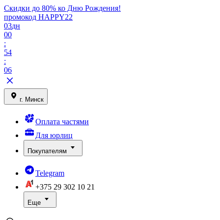
Скидки до 80% ко Дню Рождения!
промокод HAPPY22
03
дн
00
:
54
:
06
г. Минск
Оплата частями
Для юрлиц
Покупателям
Telegram
+375 29
302 10 21
Еще