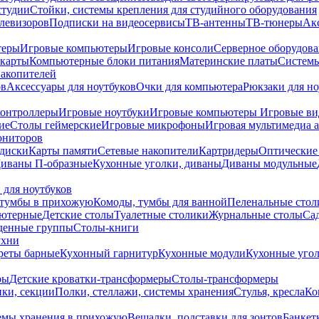
студии
Стойки, системы крепления для студийного оборудования
елевизоров
Подписки на видеосервисы
ТВ-антенны
ТВ-тюнеры
Ак
теры
Игровые компьютеры
Игровые консоли
Серверное оборудов
карты
Компьютерные блоки питания
Материнские платы
Системы
накопителей
ов
Аксессуары для ноутбуков
Очки для компьютера
Рюкзаки для но
контроллеры
Игровые ноутбуки
Игровые компьютеры
Игровые ви
ие
Столы геймерские
Игровые микрофоны
Игровая мультимедиа 
ониторов
диски
Карты памяти
Сетевые накопители
Картридеры
Оптические
иваны П-образные
Кухонные уголки, диваны
Диваны модульные
 для ноутбуков
тумбы в прихожую
Комоды, тумбы для ванной
Пеленальные стол
ьютерные
Детские столы
Туалетные столики
Журнальные столы
Са
денные группы
Столы-книги
ухни
уреты барные
Кухонный гарнитур
Кухонные модули
Кухонные угол
ры
Детские кроватки-трансформеры
Столы-трансформеры
ки, секции
Полки, стеллажи, системы хранения
Стулья, кресла
Ко
емы хранения в прихожую
Вешалки, подставки для зонтов
Банкет