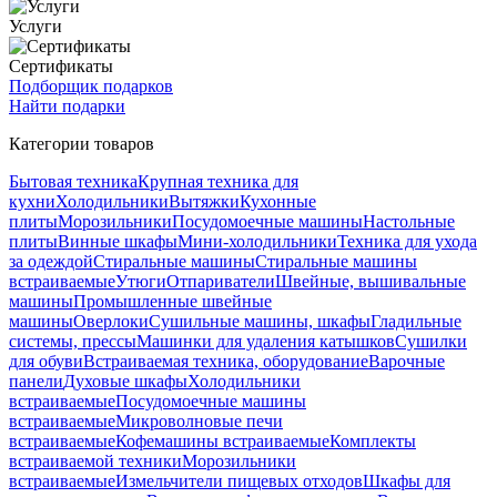
Услуги
Сертификаты
Подборщик подарков
Найти подарки
Категории товаров
Бытовая техника
Крупная техника для
кухни
Холодильники
Вытяжки
Кухонные
плиты
Морозильники
Посудомоечные машины
Настольные
плиты
Винные шкафы
Мини-холодильники
Техника для ухода
за одеждой
Стиральные машины
Стиральные машины
встраиваемые
Утюги
Отпариватели
Швейные, вышивальные
машины
Промышленные швейные
машины
Оверлоки
Сушильные машины, шкафы
Гладильные
системы, прессы
Машинки для удаления катышков
Сушилки
для обуви
Встраиваемая техника, оборудование
Варочные
панели
Духовые шкафы
Холодильники
встраиваемые
Посудомоечные машины
встраиваемые
Микроволновые печи
встраиваемые
Кофемашины встраиваемые
Комплекты
встраиваемой техники
Морозильники
встраиваемые
Измельчители пищевых отходов
Шкафы для