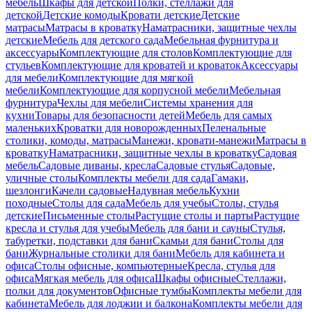
мебель
Шкафы для детской
Полки, стеллажи для
детской
Детские комоды
Кровати детские
Детские
матрасы
Матрасы в кроватку
Наматрасники, защитные чехлы
детские
Мебель для детского сада
Мебельная фурнитура и
аксессуары
Комплектующие для столов
Комплектующие для
стульев
Комплектующие для кроватей и кроваток
Аксессуары
для мебели
Комплектующие для мягкой
мебели
Комплектующие для корпусной мебели
Мебельная
фурнитура
Чехлы для мебели
Системы хранения для
кухни
Товары для безопасности детей
Мебель для самых
маленьких
Кроватки для новорожденных
Пеленальные
столики, комоды, матрасы
Манежи, кровати-манежи
Матрасы в
кроватку
Наматрасники, защитные чехлы в кроватку
Садовая
мебель
Садовые диваны, кресла
Садовые стулья
Садовые,
уличные столы
Комплекты мебели для сада
Гамаки,
шезлонги
Качели садовые
Надувная мебель
Кухни
походные
Столы для сада
Мебель для учебы
Столы, стулья
детские
Письменные столы
Растущие столы и парты
Растущие
кресла и стулья для учебы
Мебель для бани и сауны
Стулья,
табуретки, подставки для бани
Скамьи для бани
Столы для
бани
Журнальные столики для бани
Мебель для кабинета и
офиса
Столы офисные, компьютерные
Кресла, стулья для
офиса
Мягкая мебель для офиса
Шкафы офисные
Стеллажи,
полки для документов
Офисные тумбы
Комплекты мебели для
кабинета
Мебель для лоджии и балкона
Комплекты мебели для