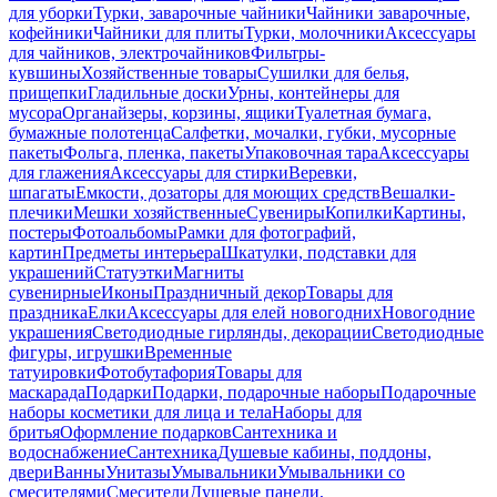
для уборки
Турки, заварочные чайники
Чайники заварочные,
кофейники
Чайники для плиты
Турки, молочники
Аксессуары
для чайников, электрочайников
Фильтры-
кувшины
Хозяйственные товары
Сушилки для белья,
прищепки
Гладильные доски
Урны, контейнеры для
мусора
Органайзеры, корзины, ящики
Туалетная бумага,
бумажные полотенца
Салфетки, мочалки, губки, мусорные
пакеты
Фольга, пленка, пакеты
Упаковочная тара
Аксессуары
для глажения
Аксессуары для стирки
Веревки,
шпагаты
Емкости, дозаторы для моющих средств
Вешалки-
плечики
Мешки хозяйственные
Сувениры
Копилки
Картины,
постеры
Фотоальбомы
Рамки для фотографий,
картин
Предметы интерьера
Шкатулки, подставки для
украшений
Статуэтки
Магниты
сувенирные
Иконы
Праздничный декор
Товары для
праздника
Елки
Аксессуары для елей новогодних
Новогодние
украшения
Светодиодные гирлянды, декорации
Светодиодные
фигуры, игрушки
Временные
татуировки
Фотобутафория
Товары для
маскарада
Подарки
Подарки, подарочные наборы
Подарочные
наборы косметики для лица и тела
Наборы для
бритья
Оформление подарков
Сантехника и
водоснабжение
Сантехника
Душевые кабины, поддоны,
двери
Ванны
Унитазы
Умывальники
Умывальники со
смесителями
Смесители
Душевые панели,