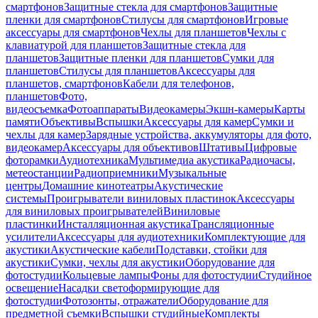
смартфонов
Защитные стекла для смартфонов
Защитные
пленки для смартфонов
Стилусы для смартфонов
Игровые
аксессуары для смартфонов
Чехлы для планшетов
Чехлы с
клавиатурой для планшетов
Защитные стекла для
планшетов
Защитные пленки для планшетов
Сумки для
планшетов
Стилусы для планшетов
Аксессуары для
планшетов, смартфонов
Кабели для телефонов,
планшетов
Фото,
видеосъемка
Фотоаппараты
Видеокамеры
Экшн-камеры
Карты
памяти
Объективы
Вспышки
Аксессуары для камер
Сумки и
чехлы для камер
Зарядные устройства, аккумуляторы для фото,
видеокамер
Аксессуары для объективов
Штативы
Цифровые
фоторамки
Аудиотехника
Мультимедиа акустика
Радиочасы,
метеостанции
Радиоприемники
Музыкальные
центры
Домашние кинотеатры
Акустические
системы
Проигрыватели виниловых пластинок
Аксессуары
для виниловых проигрывателей
Виниловые
пластинки
Инсталляционная акустика
Трансляционные
усилители
Аксессуары для аудиотехники
Комплектующие для
акустики
Акустические кабели
Подставки, стойки для
акустики
Сумки, чехлы для акустики
Оборудование для
фотостудии
Кольцевые лампы
Фоны для фотостудии
Студийное
освещение
Насадки светоформирующие для
фотостудии
Фотозонты, отражатели
Оборудование для
предметной съемки
Вспышки студийные
Комплекты