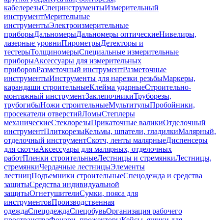
кабелерезы
Специнструменты
Измерительный
инструмент
Мерительные
инструменты
Электроизмерительные
приборы
Дальномеры
Дальномеры оптические
Нивелиры,
лазерные уровни
Пирометры
Детекторы и
тестеры
Толщиномеры
Специальные измерительные
приборы
Аксессуары для измерительных
приборов
Разметочный инструмент
Разметочные
инструменты
Инструменты для нарезки резьбы
Маркеры,
карандаши строительные
Клейма ударные
Строительно-
монтажный инструмент
Заклепочники
Труборезы,
трубогибы
Ножи строительные
Мультитулы
Пробойники,
просекатели отверстий
Ломы
Степлеры
механические
Стеклорезы
Прикаточные валики
Отделочный
инструмент
Плиткорезы
Кельмы, шпатели, гладилки
Малярный,
отделочный инструмент
Скотч, ленты малярные
Диспенсеры
для скотча
Аксессуары для малярных, отделочных
работ
Пленки строительные
Лестницы и стремянки
Лестницы,
стремянки
Чердачные лестницы
Элементы
лестниц
Подъемники строительные
Спецодежда и средства
защиты
Средства индивидуальной
защиты
Огнетушители
Сумки, пояса для
инструментов
Производственная
одежда
Спецодежда
Спецобувь
Организация рабочего
пространства
Фонари, прожекторы
Кейсы, ящики для