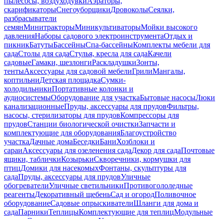
пылесосы, воздуходувки
Аэраторы,
скарификаторы
Снегоуборщики
Дровоколы
Сеялки,
разбрасыватели
семян
Минитракторы
Миникультиваторы
Мойки высокого
давления
Наборы садового электроинструмента
Отдых и
пикник
Батуты
Бассейны
Спа-бассейны
Комплекты мебели для
сада
Столы для сада
Стулья, кресла для сада
Качели
садовые
Гамаки, шезлонги
Раскладушки
Зонты,
тенты
Аксессуары для садовой мебели
Грили
Мангалы,
коптильни
Детская площадка
Сумки-
холодильники
Портативные колонки и
аудиосистемы
Оборудование для участка
Бытовые насосы
Люки
канализационные
Пруды, аксессуары для прудов
Фильтры,
насосы, стерилизаторы для прудов
Компрессоры для
прудов
Станции биологической очистки
Запчасти и
комплектующие для оборудования
Благоустройство
участка
Дачные дома
Беседки
Бани
Хозблоки и
сараи
Аксессуары для озеленения сада
Декор для сада
Почтовые
ящики, таблички
Козырьки
Скворечники, кормушки для
птиц
Домики для насекомых
Фонтаны, скульптуры для
сада
Пруды, аксессуары для прудов
Уличные
обогреватели
Уличные светильники
Противогололедные
реагенты
Декоративный щебень
Сад и огород
Поливочное
оборудование
Садовые опрыскиватели
Шланги для дома и
сада
Парники
Теплицы
Комплектующие для теплиц
Модульные