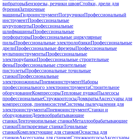
вибраторы
Бензорезы, резчики швов
Стойки, дрели для
бурения
Затирочные
машины
Гидроинструмент
Погрузчики
Профессиональный
инструмент
Профессиональные
шуруповерты
Профессиональные
шлифмашины
Профессиональные
перфораторы
Профессиональные циркулярные
пилы
Профессиональные электролобзики
Профессиональные
дрели
Профессиональные фрезеры
Профессиональные
мультиинструменты
Профессиональные
электрорубанки
Профессиональные строительные
фены
Профессиональные строительные
пистолеты
Профессиональные точильные
станки
Профессиональные
электроножницы
Пневмоинструмент
Наборы
профессионального электроинструмента
Строительное
оборудование
Компрессоры
Тепловые пушки
Пылесосы
профессиональные
Стружкоотсосы
Домкраты
Аксессуары для
компрессоров, пневмосистем
Системы пылеудаления для
электроинструмента
Пневмоинструмент
Станки и
оборудование
Деревообрабатывающие
станки
Ленточнопильные станки
Металлообрабатывающие
станки
Плиткорезные станки
Точильные
станки
Комплектующие для станков
Оснастка для
станков
Аксессуары для станков
Стружкоотсосы
Аксессуары