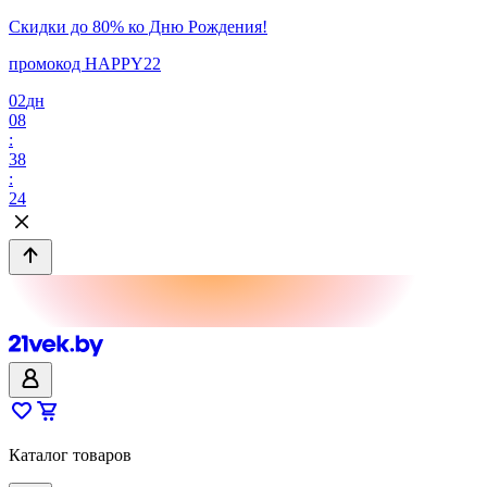
Скидки до 80% ко Дню Рождения!
промокод HAPPY22
02
дн
08
:
38
:
24
Каталог товаров