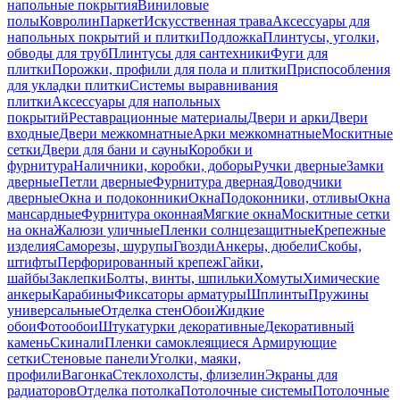
напольные покрытия
Виниловые
полы
Ковролин
Паркет
Искусственная трава
Аксессуары для
напольных покрытий и плитки
Подложка
Плинтусы, уголки,
обводы для труб
Плинтусы для сантехники
Фуги для
плитки
Порожки, профили для пола и плитки
Приспособления
для укладки плитки
Системы выравнивания
плитки
Аксессуары для напольных
покрытий
Реставрационные материалы
Двери и арки
Двери
входные
Двери межкомнатные
Арки межкомнатные
Москитные
сетки
Двери для бани и сауны
Коробки и
фурнитура
Наличники, коробки, доборы
Ручки дверные
Замки
дверные
Петли дверные
Фурнитура дверная
Доводчики
дверные
Окна и подоконники
Окна
Подоконники, отливы
Окна
мансардные
Фурнитура оконная
Мягкие окна
Москитные сетки
на окна
Жалюзи уличные
Пленки солнцезащитные
Крепежные
изделия
Саморезы, шурупы
Гвозди
Анкеры, дюбели
Скобы,
штифты
Перфорированный крепеж
Гайки,
шайбы
Заклепки
Болты, винты, шпильки
Хомуты
Химические
анкеры
Карабины
Фиксаторы арматуры
Шплинты
Пружины
универсальные
Отделка стен
Обои
Жидкие
обои
Фотообои
Штукатурки декоративные
Декоративный
камень
Скинали
Пленки самоклеящиеся
Армирующие
сетки
Стеновые панели
Уголки, маяки,
профили
Вагонка
Стеклохолсты, флизелин
Экраны для
радиаторов
Отделка потолка
Потолочные системы
Потолочные