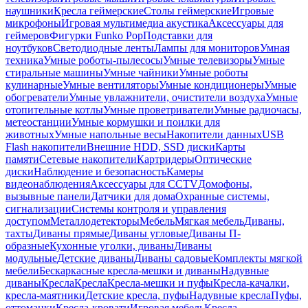
наушники
Кресла геймерские
Столы геймерские
Игровые
микрофоны
Игровая мультимедиа акустика
Аксессуары для
геймеров
Фигурки Funko Pop
Подставки для
ноутбуков
Светодиодные ленты
Лампы для мониторов
Умная
техника
Умные роботы-пылесосы
Умные телевизоры
Умные
стиральные машины
Умные чайники
Умные роботы
кулинарные
Умные вентиляторы
Умные кондиционеры
Умные
обогреватели
Умные увлажнители, очистители воздуха
Умные
отопительные котлы
Умные проветриватели
Умные радиочасы,
метеостанции
Умные кормушки и поилки для
животных
Умные напольные весы
Накопители данных
USB
Flash накопители
Внешние HDD, SSD диски
Карты
памяти
Сетевые накопители
Картридеры
Оптические
диски
Наблюдение и безопасность
Камеры
видеонаблюдения
Аксессуары для CCTV
Домофоны,
вызывные панели
Датчики для дома
Охранные системы,
сигнализации
Системы контроля и управления
доступом
Металлодетекторы
Мебель
Мягкая мебель
Диваны,
тахты
Диваны прямые
Диваны угловые
Диваны П-
образные
Кухонные уголки, диваны
Диваны
модульные
Детские диваны
Диваны садовые
Комплекты мягкой
мебели
Бескаркасные кресла-мешки и диваны
Надувные
диваны
Кресла
Кресла
Кресла-мешки и пуфы
Кресла-качалки,
кресла-маятники
Детские кресла, пуфы
Надувные кресла
Пуфы,
оттоманки
Кресла-кровати
Игровая мебель
Кресла