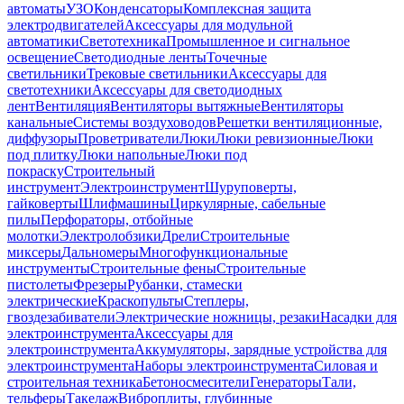
автоматы
УЗО
Конденсаторы
Комплексная защита
электродвигателей
Аксессуары для модульной
автоматики
Светотехника
Промышленное и сигнальное
освещение
Светодиодные ленты
Точечные
светильники
Трековые светильники
Аксессуары для
светотехники
Аксессуары для светодиодных
лент
Вентиляция
Вентиляторы вытяжные
Вентиляторы
канальные
Системы воздуховодов
Решетки вентиляционные,
диффузоры
Проветриватели
Люки
Люки ревизионные
Люки
под плитку
Люки напольные
Люки под
покраску
Строительный
инструмент
Электроинструмент
Шуруповерты,
гайковерты
Шлифмашины
Циркулярные, сабельные
пилы
Перфораторы, отбойные
молотки
Электролобзики
Дрели
Строительные
миксеры
Дальномеры
Многофункциональные
инструменты
Строительные фены
Строительные
пистолеты
Фрезеры
Рубанки, стамески
электрические
Краскопульты
Степлеры,
гвоздезабиватели
Электрические ножницы, резаки
Насадки для
электроинструмента
Аксессуары для
электроинструмента
Аккумуляторы, зарядные устройства для
электроинструмента
Наборы электроинструмента
Силовая и
строительная техника
Бетоносмесители
Генераторы
Тали,
тельферы
Такелаж
Виброплиты, глубинные