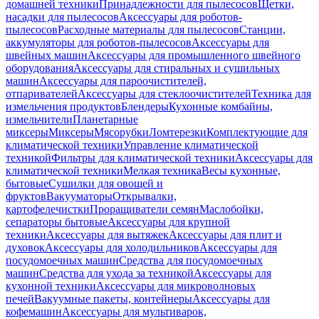
домашней техники
Принадлежности для пылесосов
Щетки,
насадки для пылесосов
Аксессуары для роботов-
пылесосов
Расходные материалы для пылесосов
Станции,
аккумуляторы для роботов-пылесосов
Аксессуары для
швейных машин
Аксессуары для промышленного швейного
оборудования
Аксессуары для стиральных и сушильных
машин
Аксессуары для пароочистителей,
отпаривателей
Аксессуары для стеклоочистителей
Техника для
измельчения продуктов
Блендеры
Кухонные комбайны,
измельчители
Планетарные
миксеры
Миксеры
Мясорубки
Ломтерезки
Комплектующие для
климатической техники
Управление климатической
техникой
Фильтры для климатической техники
Аксессуары для
климатической техники
Мелкая техника
Весы кухонные,
бытовые
Сушилки для овощей и
фруктов
Вакууматоры
Открывалки,
картофелечистки
Проращиватели семян
Маслобойки,
сепараторы бытовые
Аксессуары для крупной
техники
Аксессуары для вытяжек
Аксессуары для плит и
духовок
Аксессуары для холодильников
Аксессуары для
посудомоечных машин
Средства для посудомоечных
машин
Средства для ухода за техникой
Аксессуары для
кухонной техники
Аксессуары для микроволновых
печей
Вакуумные пакеты, контейнеры
Аксессуары для
кофемашин
Аксессуары для мультиварок,