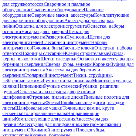
для стружкоотсосов
Сварочное и паяльное
оборудование
Сварочное оборудование
Паяльное
оборудование
Сварочные маски, аксессуары
Комплектующие
для сварочного оборудования
Аксессуары для сварки,
пайки
Оснастка для электроинструмента
Оснастка, наборы
оснастки
Насадки для граверов
Щетки для
электроинструмента
Развертки
Пуансоны
Щетки для
электродвигателей
Слесарный инструмент
Наборы
инструментов
Головки, биты
Гаечные ключи
Отвертки, наборы
отверток
Ножницы слесарные
Клещи строительные
Зубила,
керны, выколотки
Щетки слесарные
Оснастка и аксессуары для
бурения и сверления
Сверла, буры, зенкеры
Коронки
Зубила для
электроинструмента
Аксессуары для бурения и
сверления
Столярный инструмент
Тиски, струбцины,
гейферные зажимы
Ручные пилы, ножовки
Молотки, кувалды,
киянки
Напильники
Ручные стамески
Рубанки, рашпили
ручные
Оснастка и аксессуары для резания и
шлифования
Отрезные, пильные диски
Пильные полотна для
электроинструмента
Фрезы
Шлифовальные диски, насадки,
листы
Шлифовальные чашки
Точильные камни, круги,
сегменты
Полировальные валы
Направляющие
шины
Комплектующие для резания
Аксессуары для
резания
Аксессуары для шлифования
Электромонтажный
инструмент
Обжимной инструмент
Плоскогубцы,
круглогубцы
Кусачки, болторезы,