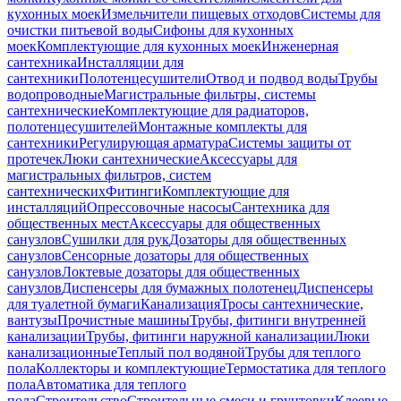
кухонных моек
Измельчители пищевых отходов
Системы для
очистки питьевой воды
Сифоны для кухонных
моек
Комплектующие для кухонных моек
Инженерная
сантехника
Инсталляции для
сантехники
Полотенцесушители
Отвод и подвод воды
Трубы
водопроводные
Магистральные фильтры, системы
сантехнические
Комплектующие для радиаторов,
полотенцесушителей
Монтажные комплекты для
сантехники
Регулирующая арматура
Системы защиты от
протечек
Люки сантехнические
Аксессуары для
магистральных фильтров, систем
сантехнических
Фитинги
Комплектующие для
инсталляций
Опрессовочные насосы
Сантехника для
общественных мест
Аксессуары для общественных
санузлов
Сушилки для рук
Дозаторы для общественных
санузлов
Сенсорные дозаторы для общественных
санузлов
Локтевые дозаторы для общественных
санузлов
Диспенсеры для бумажных полотенец
Диспенсеры
для туалетной бумаги
Канализация
Тросы сантехнические,
вантузы
Прочистные машины
Трубы, фитинги внутренней
канализации
Трубы, фитинги наружной канализации
Люки
канализационные
Теплый пол водяной
Трубы для теплого
пола
Коллекторы и комплектующие
Термостатика для теплого
пола
Автоматика для теплого
пола
Строительство
Строительные смеси и грунтовки
Клеевые