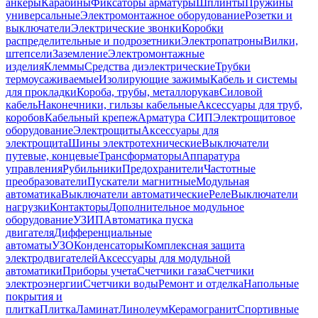
анкеры
Карабины
Фиксаторы арматуры
Шплинты
Пружины
универсальные
Электромонтажное оборудование
Розетки и
выключатели
Электрические звонки
Коробки
распределительные и подрозетники
Электропатроны
Вилки,
штепсели
Заземление
Электромонтажные
изделия
Клеммы
Средства диэлектрические
Трубки
термоусаживаемые
Изолирующие зажимы
Кабель и системы
для прокладки
Короба, трубы, металлорукав
Силовой
кабель
Наконечники, гильзы кабельные
Аксессуары для труб,
коробов
Кабельный крепеж
Арматура СИП
Электрощитовое
оборудование
Электрощиты
Аксессуары для
электрощита
Шины электротехнические
Выключатели
путевые, концевые
Трансформаторы
Аппаратура
управления
Рубильники
Предохранители
Частотные
преобразователи
Пускатели магнитные
Модульная
автоматика
Выключатели автоматические
Реле
Выключатели
нагрузки
Контакторы
Дополнительное модульное
оборудование
УЗИП
Автоматика пуска
двигателя
Дифференциальные
автоматы
УЗО
Конденсаторы
Комплексная защита
электродвигателей
Аксессуары для модульной
автоматики
Приборы учета
Счетчики газа
Счетчики
электроэнергии
Счетчики воды
Ремонт и отделка
Напольные
покрытия и
плитка
Плитка
Ламинат
Линолеум
Керамогранит
Спортивные