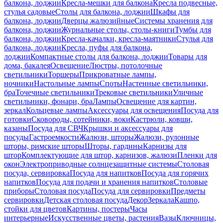
балкона, лоджии
Кресла-мешки для балкона
Кресла подвесные,
стулья садовые
Столы для балкона, лоджии
Шкафы для
балкона, лоджии
Дверцы жалюзийные
Системы хранения для
балкона, лоджии
Журнальные столы, столы-книги
Тумбы для
балкона, лоджии
Кресла-качалки, кресла-маятники
Стулья для
балкона, лоджии
Кресла, пуфы для балкона,
лоджии
Компактные столы для балкона, лоджии
Товары для
дома, бакалея
Освещение
Люстры, потолочные
светильники
Торшеры
Прикроватные лампы,
ночники
Настольные лампы
Споты
Настенные светильники,
бра
Точечные светильники
Трековые светильники
Уличные
светильники, фонари, бра
Лампы
Освещение для картин,
зеркал
Кольцевые лампы
Аксессуары для освещения
Посуда для
готовки
Сковороды, сотейники, воки
Кастрюли, ковши,
казаны
Посуда для СВЧ
Крышки и аксессуары для
посуды
Гастроемкости
Жалюзи, шторы
Жалюзи, рулонные
шторы, римские шторы
Шторы, гардины
Карнизы для
штор
Комплектующие для штор, карнизов, жалюзи
Пленки для
окон
Электроприводные солнцезащитные системы
Столовая
посуда, сервировка
Посуда для напитков
Посуда для горячих
напитков
Посуда для подачи и хранения напитков
Столовые
приборы
Столовая посуда
Посуда для сервировки
Предметы
сервировки
Детская столовая посуда
Декор
Зеркала
Кашпо,
стойки для цветов
Картины, постеры
Часы
интерьерные
Искусственные цветы, растения
Вазы
Ключницы,