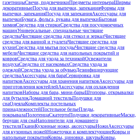
газетницы
Свечи, подсвечники
Предметы интерьера
Ширмы
декоративные
Посуда для выпечки, запекания
Формы для
выпечки, запекания
Посуда для запекания
Аксессуары для
выпечки
Бумага, фольга, рукава для выпечки
Бытовая
химия
Средства для стирки
Средства для посудомоечных
машин
Универсальные, специальные чистящие
средства
Чистящие средства для стекол и зеркал
Чистящие
средства для ванной и туалета
Чистящие средства для
кухни
Средства для мытья посуды
Чистящие средства для
мебели
Чистящие средства для напольных покрытий и
ковров
Средства для ухода за техникой
Освежители
воздуха
Средства от насекомых
Средства ухода за
одеждой
Средства ухода за обувью
Дезинфицирующие
средства
Аксессуары для бара
Сервировка для
напитков
Аксессуары для хранения напитков
Аксессуары для
приготовления коктейлей
Аксессуары для охлаждения
напитков
Наборы для бара, мини-бары
Штопоры, открывалки
для бутылок
Домашний текстиль
Подушки для
сна
Одеяла
Комплекты постельных
принадлежностей
Постельное белье
Пледы,
покрывала
Полотенца
Скатерти
Подушки декоративные
Маски,
беруши для сна
Наполнители для домашнего
текстиля
Ткани
Кухонные ножи, аксессуары
Ножи
Аксессуары
для кухонных ножей
Ножеточки и комплектующие
Ковры и
напольные покрытия
Ковры, циновки, шкуры
Ковры,