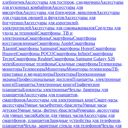
хлебопечек
Аксессуары для тостеров, сэндвичниц
Аксессуары
для кухонных комбайнов
Аксессуары для
мясорубок
Аксессуары для блендеров, миксеров
Аксессуары
для сушилок овощей и фруктов
Аксессуары для
йогуртниц
Аксессуары для аэрогрилей,
электрогрилей
Аксессуары для соковыжималок
Средства для
ухода за техникой
Смартфоны, ТВ и
электроника
Смартфоны
Смартфоны
Смартфоны
восстановленные
Смартфоны Apple
Смартфоны
Xiaomi
Смартфоны Samsung
Смартфоны Honor
Смартфоны
Huawei
Смартфоны POCO
Смартфоны Infinix
Смартфоны
Tecno
Смартфоны Realme
Смартфоны Samsung Galaxy S26
series
Кнопочные телефоны
Складные смартфоны
Телевизоры,
мониторы
Телевизоры
Мониторы
Мониторы-телевизоры
ТВ-
приставки и медиаплееры
Проекторы
Проекционные
экраны
Профессиональные дисплеи
Планшеты, электронные
книги
Планшеты
Электронные книги
Графические
планшеты
Блокноты электронные
Чехлы, бамперы для
планшетов
Аксессуары для планшетов,
смартфонов
Аксессуары для электронных книг
Смарт-часы,
аксессуары
Умные часы
Фитнес-браслеты
Умные часы
детские
Умные часы, фитнес-браслеты
Ремешки, аксессуары
для умных часов
Кабели для умных часов
Аксессуары для
смартфонов, планшетов
Зарядные устройства для телефонов,
планшетов
Чехлы, защитные стекла для телефонов
Чехлы для