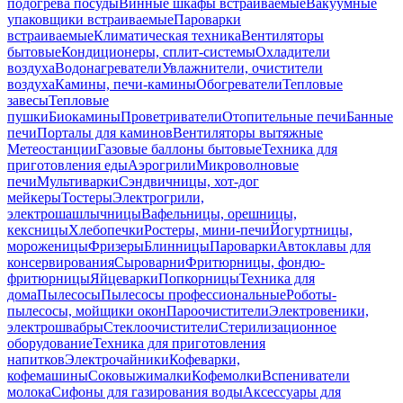
подогрева посуды
Винные шкафы встраиваемые
Вакуумные
упаковщики встраиваемые
Пароварки
встраиваемые
Климатическая техника
Вентиляторы
бытовые
Кондиционеры, сплит-системы
Охладители
воздуха
Водонагреватели
Увлажнители, очистители
воздуха
Камины, печи-камины
Обогреватели
Тепловые
завесы
Тепловые
пушки
Биокамины
Проветриватели
Отопительные печи
Банные
печи
Порталы для каминов
Вентиляторы вытяжные
Метеостанции
Газовые баллоны бытовые
Техника для
приготовления еды
Аэрогрили
Микроволновые
печи
Мультиварки
Сэндвичницы, хот-дог
мейкеры
Тостеры
Электрогрили,
электрошашлычницы
Вафельницы, орешницы,
кексницы
Хлебопечки
Ростеры, мини-печи
Йогуртницы,
мороженицы
Фризеры
Блинницы
Пароварки
Автоклавы для
консервирования
Сыроварни
Фритюрницы, фондю-
фритюрницы
Яйцеварки
Попкорницы
Техника для
дома
Пылесосы
Пылесосы профессиональные
Роботы-
пылесосы, мойщики окон
Пароочистители
Электровеники,
электрошвабры
Стеклоочистители
Стерилизационное
оборудование
Техника для приготовления
напитков
Электрочайники
Кофеварки,
кофемашины
Соковыжималки
Кофемолки
Вспениватели
молока
Сифоны для газирования воды
Аксессуары для