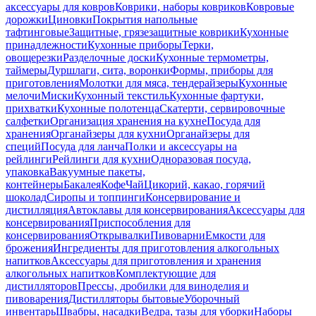
аксессуары для ковров
Коврики, наборы ковриков
Ковровые
дорожки
Циновки
Покрытия напольные
тафтинговые
Защитные, грязезащитные коврики
Кухонные
принадлежности
Кухонные приборы
Терки,
овощерезки
Разделочные доски
Кухонные термометры,
таймеры
Дуршлаги, сита, воронки
Формы, приборы для
приготовления
Молотки для мяса, тендерайзеры
Кухонные
мелочи
Миски
Кухонный текстиль
Кухонные фартуки,
прихватки
Кухонные полотенца
Скатерти, сервировочные
салфетки
Организация хранения на кухне
Посуда для
хранения
Органайзеры для кухни
Органайзеры для
специй
Посуда для ланча
Полки и аксессуары на
рейлинги
Рейлинги для кухни
Одноразовая посуда,
упаковка
Вакуумные пакеты,
контейнеры
Бакалея
Кофе
Чай
Цикорий, какао, горячий
шоколад
Сиропы и топпинги
Консервирование и
дистилляция
Автоклавы для консервирования
Аксессуары для
консервирования
Приспособления для
консервирования
Открывалки
Пивоварни
Емкости для
брожения
Ингредиенты для приготовления алкогольных
напитков
Аксессуары для приготовления и хранения
алкогольных напитков
Комплектующие для
дистилляторов
Прессы, дробилки для виноделия и
пивоварения
Дистилляторы бытовые
Уборочный
инвентарь
Швабры, насадки
Ведра, тазы для уборки
Наборы