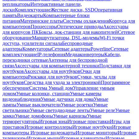
репликаторы
Интерактивные панели,
доски
Комплектующие
Жесткие диски, SSD
Оперативная
память
Видеокарты
Компьютерные блоки
питания
Материнские платы
Системы охлаждения
Корпуса для
компьютеров
Процессоры
Оптические приводы
Аксессуары
для корпусов ПК
Боксы, док-станции для накопителей
Сетевое
оборудование
Маршрутизаторы, DSL-модемы
Wi-Fi точки
доступа, усилители сигнала
Беспроводные
адаптеры
Коммутаторы
Сетевые адаптеры
Powerline
Сетевые
комплектующие
IP-телефония
Медиаконвертеры
Кабели,
переходники сетевые
Антенны для беспроводной
связи
Аксессуары для компьютерной техники
Подставки для
ноутбуков
Аксессуары для ноутбуков
Очки для
компьютера
Рюкзаки для ноутбуков
Сумки, чехлы для
ноутбуков
Средства для ухода за электроникой
Программное
обеспечение
Система Умный дом
Управление умным
домом
Умные колонки, станции
Умные камеры
видеонаблюдения
Умные датчики для дома
Умные
лампы
Умные выключатели
Умные розетки
Умные
светильники
Умные светодиодные ленты
Умные реле
Умные
замки
Умные домофоны
Умные карнизы
Умные
терморегуляторы
Игровая зона
Игровые приставки
Игры для
приставок
Игровые контроллеры
Игровые ноутбуки
Игровые
компьютеры
Игровые видеокарты
Игровые мониторы
Игровые
телевизоры
Игровые мыши
Игровые клавиатуры
Игровые