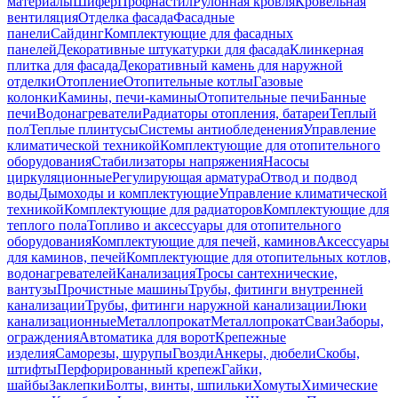
материалы
Шифер
Профнастил
Рулонная кровля
Кровельная
вентиляция
Отделка фасада
Фасадные
панели
Сайдинг
Комплектующие для фасадных
панелей
Декоративные штукатурки для фасада
Клинкерная
плитка для фасада
Декоративный камень для наружной
отделки
Отопление
Отопительные котлы
Газовые
колонки
Камины, печи-камины
Отопительные печи
Банные
печи
Водонагреватели
Радиаторы отопления, батареи
Теплый
пол
Теплые плинтусы
Системы антиобледенения
Управление
климатической техникой
Комплектующие для отопительного
оборудования
Стабилизаторы напряжения
Насосы
циркуляционные
Регулирующая арматура
Отвод и подвод
воды
Дымоходы и комплектующие
Управление климатической
техникой
Комплектующие для радиаторов
Комплектующие для
теплого пола
Топливо и аксессуары для отопительного
оборудования
Комплектующие для печей, каминов
Аксессуары
для каминов, печей
Комплектующие для отопительных котлов,
водонагревателей
Канализация
Тросы сантехнические,
вантузы
Прочистные машины
Трубы, фитинги внутренней
канализации
Трубы, фитинги наружной канализации
Люки
канализационные
Металлопрокат
Металлопрокат
Сваи
Заборы,
ограждения
Автоматика для ворот
Крепежные
изделия
Саморезы, шурупы
Гвозди
Анкеры, дюбели
Скобы,
штифты
Перфорированный крепеж
Гайки,
шайбы
Заклепки
Болты, винты, шпильки
Хомуты
Химические