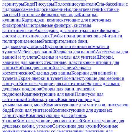
гарнитуры
Биде
Писсуары
Полотенцесушители
Спа-бассейны с
гидромассажем
Водоснабжение
Водонагреватели
Бытовые
насосы
Проточные фильтры для воды
Фильтры-
кувшины
Картриджи, комплектующие для проточных
фильтров
Магистральные фильтры, системы
сантехнические
Аксессуары для магистральных фильтров,
систем сантехнических
Трубы полипропиленовые
Фитинги
полипропиленовые
Расширительные баки,
гидроаккумуляторы
Обустройство ванной комнаты и
туалета
Мебель для ванной
Зеркала для ванной
Аксессуары для
ванной и туалета
Сиденья и чехлы для унитаза
Шторки,
карнизы для ванны
Стеклянные, пластиковые шторки для
ванны
Наборы для ванной и туалета
Зеркала
косметические
Сиденья для ванны
Коврики для ванной и
туалета
Экран-дверки в туалет
Комплектующие для мебели в
ванную
Комплектующие для сантехники
Экраны для ванн,
душевых поддонов
Опоры для ванн, душевых
поддонов
Комплектующие для ванн
Плинтусы для
сантехники
Сифоны, трапы
Комплектующие для
умывальников, моек
Комплектующие для унитазов, писсуаров,
биде
Бачки для унитазов
Комплектующие для душевых
гарнитуров
Комплектующие для сифонов,
трапов
Комплектующие для смесителей
Комплектующие для
душевых кабин, уголков
Сантехника для кухни
Кухонные
мойки
Кухонные мойки со смесителями
Смесители для