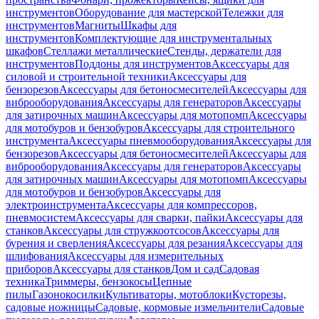
инструментов
Оборудование для мастерской
Тележки для
инструментов
Магниты
Шкафы для
инструментов
Комплектующие для инструментальных
шкафов
Стеллажи металлические
Стенды, держатели для
инструментов
Поддоны для инструментов
Аксессуары для
силовой и строительной техники
Аксессуары для
бензорезов
Аксессуары для бетоносмесителей
Аксессуары для
виброоборудования
Аксессуары для генераторов
Аксессуары
для затирочных машин
Аксессуары для мотопомп
Аксессуары
для мотобуров и бензобуров
Аксессуары для строительного
инструмента
Аксессуары пневмооборудования
Аксессуары для
бензорезов
Аксессуары для бетоносмесителей
Аксессуары для
виброоборудования
Аксессуары для генераторов
Аксессуары
для затирочных машин
Аксессуары для мотопомп
Аксессуары
для мотобуров и бензобуров
Аксессуары для
электроинструмента
Аксессуары для компрессоров,
пневмосистем
Аксессуары для сварки, пайки
Аксессуары для
станков
Аксессуары для стружкоотсосов
Аксессуары для
бурения и сверления
Аксессуары для резания
Аксессуары для
шлифования
Аксессуары для измерительных
приборов
Аксессуары для станков
Дом и сад
Садовая
техника
Триммеры, бензокосы
Цепные
пилы
Газонокосилки
Культиваторы, мотоблоки
Кусторезы,
садовые ножницы
Садовые, кормовые измельчители
Садовые