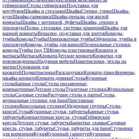
геймерские
Столы геймерские
Подставки для
ноутбуков
Шкафы и стеллажи
Шкафы
Стенки, горки
Шкафы-
купе
Шкафы-гармошки
Шкафы-пеналы для жилой
комнаты
Шкафы с витриной, буфеты
Шкафы, секции в
прихожую
Полки, стеллажи, системы хранения
Шкафы для
ванной комнаты
Вешалки, подставки для зонтов
Комоды,
тумбы
Комоды
Тумбы
Прикроватные тумбы
Обувницы, тумбы в
прихожую
Комоды, тумбы для ванной
Пеленальные столики,
комоды
Тумбы под ТВ
Комоды пластиковые
Кровати и
матрасы
Матрасы
Кровати
Детские кровати
Кроватки для
новорожденных
Надувная мебель
Наматрасники, чехлы на
матрас
Основания для
кроватей
Подматрасники
Раскладушки
Кровати-трансформеры,
шкафы-кровати
Кровати-домики
Столы
Кухонные
столы
Барные столы
Столы письменные,
компьютерные
Детские столы
Туалетные столики
Журнальные
столы
Садовые столы
Растущие столы и парты
Столы,
журнальные столики для бани
Приставные
столики
Консольные столики
Обеденные группы
Столы-
книги
Стулья
Кухонные стулья, табуреты
Барные стулья,
табуреты
Компьютерные кресла, стулья
Геймерские
кресла
Детские стулья, табуреты
Банкетки, скамьи
Садовые
кресла, стулья, табуреты
Стулья, табуреты для бани
Стульчики
для кормления
Кухня
Кухонный гарнитур
Кухонные