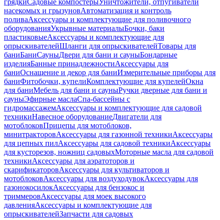
грядки
Садовые компостеры
Уничтожители, отпугиватели
насекомых и грызунов
Автоматизация и контроль
полива
Аксессуары и комплектующие для поливочного
оборудования
Укрывные материалы
Бочки, баки
пластиковые
Аксессуары и комплектующие для
опрыскивателей
Шланги для опрыскивателей
Товары для
бани
Бани
Сауны
Двери для бани и сауны
Бондарные
изделия
Банные принадлежности
Аксессуары для
бани
Оснащение и декор для бани
Измерительные приборы для
бани
Фитобочки, купели
Комплектующие для купелей
Окна
для бани
Мебель для бани и сауны
Ручки дверные для бани и
сауны
Эфирные масла
Спа-бассейны с
гидромассажем
Аксессуары и комплектующие для садовой
техники
Навесное оборудование
Двигатели для
мотоблоков
Прицепы для мотоблоков,
минитракторов
Аксессуары для газонной техники
Аксессуары
для цепных пил
Аксессуары для садовой техники
Аксессуары
для кусторезов, ножниц садовых
Моторные масла для садовой
техники
Аксессуары для аэратоторов и
скарификаторов
Аксессуары для культиваторов и
мотоблоков
Аксессуары для воздуходувок
Аксессуары для
газонокосилок
Аксессуары для бензокос и
триммеров
Аксессуары для моек высокого
давления
Аксессуары и комплектующие для
опрыскивателей
Запчасти для садовых