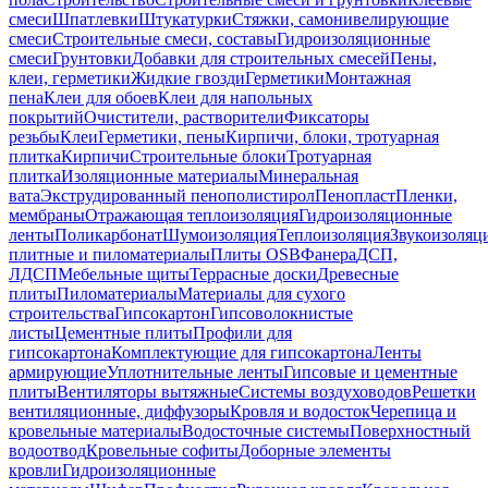
смеси
Шпатлевки
Штукатурки
Стяжки, самонивелирующие
смеси
Строительные смеси, составы
Гидроизоляционные
смеси
Грунтовки
Добавки для строительных смесей
Пены,
клеи, герметики
Жидкие гвозди
Герметики
Монтажная
пена
Клеи для обоев
Клеи для напольных
покрытий
Очистители, растворители
Фиксаторы
резьбы
Клеи
Герметики, пены
Кирпичи, блоки, тротуарная
плитка
Кирпичи
Строительные блоки
Тротуарная
плитка
Изоляционные материалы
Минеральная
вата
Экструдированный пенополистирол
Пенопласт
Пленки,
мембраны
Отражающая теплоизоляция
Гидроизоляционные
ленты
Поликарбонат
Шумоизоляция
Теплоизоляция
Звукоизоляц
плитные и пиломатериалы
Плиты OSB
Фанера
ДСП,
ЛДСП
Мебельные щиты
Террасные доски
Древесные
плиты
Пиломатериалы
Материалы для сухого
строительства
Гипсокартон
Гипсоволокнистые
листы
Цементные плиты
Профили для
гипсокартона
Комплектующие для гипсокартона
Ленты
армирующие
Уплотнительные ленты
Гипсовые и цементные
плиты
Вентиляторы вытяжные
Системы воздуховодов
Решетки
вентиляционные, диффузоры
Кровля и водосток
Черепица и
кровельные материалы
Водосточные системы
Поверхностный
водоотвод
Кровельные софиты
Доборные элементы
кровли
Гидроизоляционные