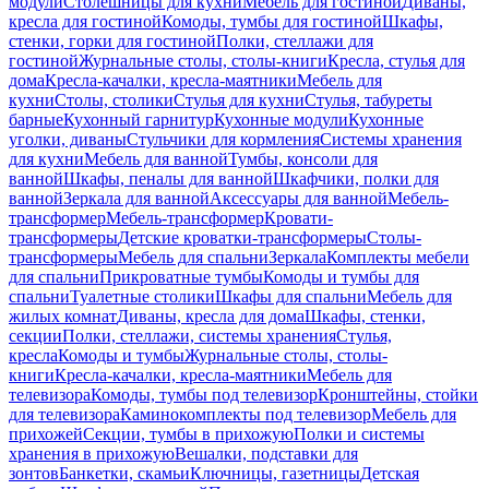
модули
Столешницы для кухни
Мебель для гостиной
Диваны,
кресла для гостиной
Комоды, тумбы для гостиной
Шкафы,
стенки, горки для гостиной
Полки, стеллажи для
гостиной
Журнальные столы, столы-книги
Кресла, стулья для
дома
Кресла-качалки, кресла-маятники
Мебель для
кухни
Столы, столики
Стулья для кухни
Стулья, табуреты
барные
Кухонный гарнитур
Кухонные модули
Кухонные
уголки, диваны
Стульчики для кормления
Системы хранения
для кухни
Мебель для ванной
Тумбы, консоли для
ванной
Шкафы, пеналы для ванной
Шкафчики, полки для
ванной
Зеркала для ванной
Аксессуары для ванной
Мебель-
трансформер
Мебель-трансформер
Кровати-
трансформеры
Детские кроватки-трансформеры
Столы-
трансформеры
Мебель для спальни
Зеркала
Комплекты мебели
для спальни
Прикроватные тумбы
Комоды и тумбы для
спальни
Туалетные столики
Шкафы для спальни
Мебель для
жилых комнат
Диваны, кресла для дома
Шкафы, стенки,
секции
Полки, стеллажи, системы хранения
Стулья,
кресла
Комоды и тумбы
Журнальные столы, столы-
книги
Кресла-качалки, кресла-маятники
Мебель для
телевизора
Комоды, тумбы под телевизор
Кронштейны, стойки
для телевизора
Каминокомплекты под телевизор
Мебель для
прихожей
Секции, тумбы в прихожую
Полки и системы
хранения в прихожую
Вешалки, подставки для
зонтов
Банкетки, скамьи
Ключницы, газетницы
Детская