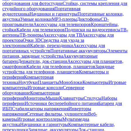
оборудования для фотостудии
Стойки, системы крепления для
студийного оборудования
Портативная
аудиотехника
Наушники и гарнитуры
Портативные колонки,
акустика
Умные колонки
MP3-плееры
Диктофоны
CD-
проигрыватели
Аксессуары для телевизоров
Кронштейны,
стойки
Кабели для телевизоров
Подписки на видеосервисы
ТВ-
антенны
ТВ-тюнеры
Аксессуары для ТВ
Аксессуары для
проектора
Очки 3D
Средства для ухода за
электроникой
Кабели, переходники
Аксессуары для
портативных устройств
Портативные аккумуляторы
Элементы
питания, зарядные устройства
Аккумуляторные
батареи
Держатели, док-станции
Аксессуары для планшетов,
смартфонов
Кабели для телефонов, планшетов
Зарядные
устройства для телефонов, планшетов
Компьютеры и
периферия
Компьютерная
техника
Ноутбуки
Планшеты
Моноблоки
Компьютеры
Игровые
компьютеры
Игровые консоли
Серверное
оборудование
Компьютерная
периферия
Мониторы
Мыши
Клавиатуры
Стилусы
Наборы
периферии
Источники бесперебойного питания
Батареи для
ИБП
Стабилизаторы напряжения
Инверторы
напряжения
Сетевые фильтры, удлинители
Веб-
камеры
Игровые контроллеры
Мультимедиа
акустика
Наушники и гарнитуры
Компьютерные кабели,
переходники
Зарядные, аккумуляторы
Док-станции,