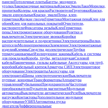
панели
Потолочные плиты
Багеты, молдинги,
уголки
Лакокрасочные материалы
Краски
Эмали
Лаки
Морилки,
пропитки
Колеры для краски
Растворители
Грунтовки
Краски,
эмали аэрозольные
Краски, эмали
Пены, клеи,
герметики
Жидкие гвозди
Герметики
Монтажная пена
Клеи для
обоев
Клеи для напольных покрытий
Очистители,
растворители
Фиксаторы резьбы
Клеи
Герметики,
пены
Электромонтажное оборудование
Розетки и
выключатели
Электрические звонки
Коробки
распределительные и подрозетники
Электропатроны
Вилки,
штепсели
Молниеприемники
Заземление
Электромонтажные
изделия
Клеммы
Средства диэлектрические
Трубки
термоусаживаемые
Изолирующие зажимы
Кабель и системы
для прокладки
Короба, трубы, металлорукав
Силовой
кабель
Наконечники, гильзы кабельные
Аксессуары для труб,
коробов
Кабельный крепеж
Арматура СИП
Электрощитовое
оборудование
Электрощиты
Аксессуары для
электрощита
Шины электротехнические
Выключатели
путевые, концевые
Трансформаторы
Аппаратура
управления
Рубильники
Предохранители
Частотные
преобразователи
Пускатели магнитные
Модульная
автоматика
Выключатели автоматические
Реле
Выключатели
нагрузки
Контакторы
Дополнительное модульное
оборудование
УЗИП
Автоматика пуска
двигателя
Дифференциальные